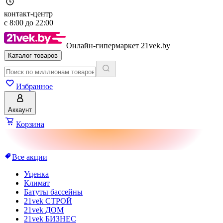
контакт-центр
с
8:00
до
22:00
Онлайн-гипермаркет 21vek.by
Каталог товаров
Избранное
Аккаунт
Корзина
Все акции
Уценка
Климат
Батуты бассейны
21vek СТРОЙ
21vek ДОМ
21vek БИЗНЕС