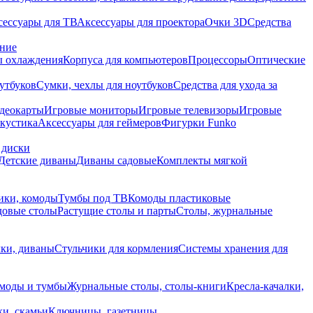
сессуары для ТВ
Аксессуары для проектора
Очки 3D
Средства
ание
 охлаждения
Корпуса для компьютеров
Процессоры
Оптические
утбуков
Сумки, чехлы для ноутбуков
Средства для ухода за
деокарты
Игровые мониторы
Игровые телевизоры
Игровые
акустика
Аксессуары для геймеров
Фигурки Funko
 диски
Детские диваны
Диваны садовые
Комплекты мягкой
ики, комоды
Тумбы под ТВ
Комоды пластиковые
довые столы
Растущие столы и парты
Столы, журнальные
ки, диваны
Стульчики для кормления
Системы хранения для
моды и тумбы
Журнальные столы, столы-книги
Кресла-качалки,
ки, скамьи
Ключницы, газетницы