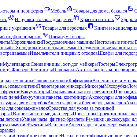
ьютеры и периферия
Мебель
Товары для дома, бакалея
С
мото
Игрушки, товары для детей
Красота и стиль
Здоров
рные украшения
Товары для взрослых
Книги и канцеляри
й подбор подарков
Премиум товары
плиты
Морозильники
Посудомоечные машины
Настольные плиты
 шкафы
Холодильники встраиваемые
Посудомоечные машины вс
встраиваемые
Измельчители пищевых отходов
Шкафы для подогр
чи
Мультиварки
Сэндвичницы, хот-дог мейкеры
Тостеры
Электрог
еницы
Фризеры
Блинницы
Пароварки
Автоклавы для консервиров
ки, кофемашины
Соковыжималки
Кофемолки
Вспениватели молок
ны, измельчители
Планетарные миксеры
Миксеры
Мясорубки
Лом
и фруктов
Вакууматоры
Открывалки, картофелечистки
Проращива
вых печей
Вакуумные пакеты, контейнеры
Аксессуары для кофе
ессуары для мясорубок
Аксессуары для блендеров, миксеров
Аксе
ры для соковыжималок
Средства для ухода за техникой
зоры
ТВ-приставки и медиаплееры
Проекторы
Проекционные эк
сы детские
Умные часы, фитнес-браслеты
Ремешки, аксессуары дл
рты памяти
Объективы
Вспышки
Аксессуары для камер
Сумки и ч
орамки
студии
Студийное освещение
Насадки светоформирующие для фо