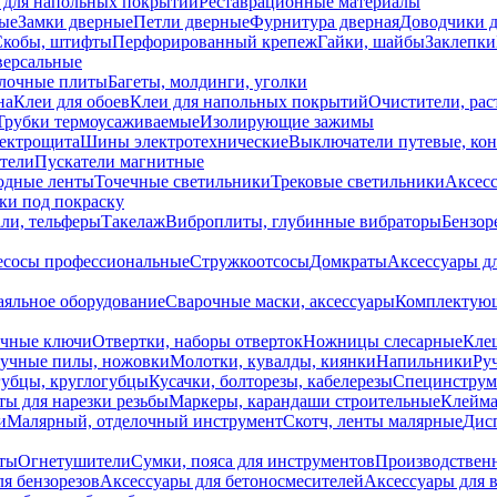
 для напольных покрытий
Реставрационные материалы
ые
Замки дверные
Петли дверные
Фурнитура дверная
Доводчики 
Скобы, штифты
Перфорированный крепеж
Гайки, шайбы
Заклепки
ерсальные
лочные плиты
Багеты, молдинги, уголки
на
Клеи для обоев
Клеи для напольных покрытий
Очистители, рас
Трубки термоусаживаемые
Изолирующие зажимы
лектрощита
Шины электротехнические
Выключатели путевые, ко
атели
Пускатели магнитные
одные ленты
Точечные светильники
Трековые светильники
Аксесс
и под покраску
ли, тельферы
Такелаж
Виброплиты, глубинные вибраторы
Бензор
сосы профессиональные
Стружкоотсосы
Домкраты
Аксессуары д
аяльное оборудование
Сварочные маски, аксессуары
Комплектующ
ечные ключи
Отвертки, наборы отверток
Ножницы слесарные
Кле
учные пилы, ножовки
Молотки, кувалды, киянки
Напильники
Ру
убцы, круглогубцы
Кусачки, болторезы, кабелерезы
Специнструм
ы для нарезки резьбы
Маркеры, карандаши строительные
Клейма
и
Малярный, отделочный инструмент
Скотч, ленты малярные
Дисп
иты
Огнетушители
Сумки, пояса для инструментов
Производствен
я бензорезов
Аксессуары для бетоносмесителей
Аксессуары для 