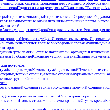
студии
Стойки, системы крепления для студийного оборудования
елевизоров
Подписки на видеосервисы
ТВ-антенны
ТВ-тюнеры
Ак
теры
Игровые компьютеры
Игровые консоли
Серверное оборудов
карты
Компьютерные блоки питания
Материнские платы
Системы
накопителей
ов
Аксессуары для ноутбуков
Очки для компьютера
Рюкзаки для но
контроллеры
Игровые ноутбуки
Игровые компьютеры
Игровые ви
ие
Столы геймерские
Игровые микрофоны
Игровая мультимедиа 
ониторов
диски
Карты памяти
Сетевые накопители
Картридеры
Оптические
иваны П-образные
Кухонные уголки, диваны
Диваны модульные
 для ноутбуков
тумбы в прихожую
Комоды, тумбы для ванной
Пеленальные стол
ьютерные
Детские столы
Туалетные столики
Журнальные столы
Са
денные группы
Столы-книги
ухни
уреты барные
Кухонный гарнитур
Кухонные модули
Кухонные угол
ры
Детские кроватки-трансформеры
Столы-трансформеры
ки, секции
Полки, стеллажи, системы хранения
Стулья, кресла
Ко
емы хранения в прихожую
Вешалки, подставки для зонтов
Банкет