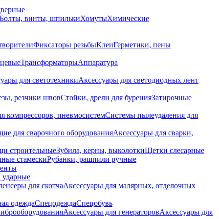
дверные
Болты, винты, шпильки
Хомуты
Химические
творители
Фиксаторы резьбы
Клеи
Герметики, пены
нцевые
Трансформаторы
Аппаратура
уары для светотехники
Аксессуары для светодиодных лент
езы, резчики швов
Стойки, дрели для бурения
Затирочные
ля компрессоров, пневмосистем
Системы пылеудаления для
ие для сварочного оборудования
Аксессуары для сварки,
щи строительные
Зубила, керны, выколотки
Щетки слесарные
чные стамески
Рубанки, рашпили ручные
енты
 ударные
енсеры для скотча
Аксессуары для малярных, отделочных
ная одежда
Спецодежда
Спецобувь
виброоборудования
Аксессуары для генераторов
Аксессуары для