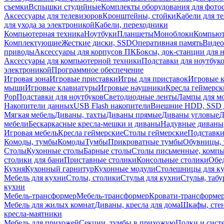
съемки
Вспышки студийные
Комплекты оборудования для фото
Аксессуары для телевизоров
Кронштейны, стойки
Кабели для т
для ухода за электроникой
Кабели, переходники
Компьютерная техника
Ноутбуки
Планшеты
Моноблоки
Компью
Комплектующие
Жесткие диски, SSD
Оперативная память
Видео
приводы
Аксессуары для корпусов ПК
Боксы, док-станции для 
Аксессуары для компьютерной техники
Подставки для ноутбук
электроникой
Программное обеспечение
Игровая зона
Игровые приставки
Игры для приставок
Игровые 
мыши
Игровые клавиатуры
Игровые наушники
Кресла геймерск
Pop
Подставки для ноутбуков
Светодиодные ленты
Лампы для м
Накопители данных
USB Flash накопители
Внешние HDD, SSD 
Мягкая мебель
Диваны, тахты
Диваны прямые
Диваны угловые
Д
мебели
Бескаркасные кресла-мешки и диваны
Надувные диваны
Игровая мебель
Кресла геймерские
Столы геймерские
Подставки
Комоды, тумбы
Комоды
Тумбы
Прикроватные тумбы
Обувницы, 
Столы
Кухонные столы
Барные столы
Столы письменные, комп
столики для бани
Приставные столики
Консольные столики
Обе
Кухня
Кухонный гарнитур
Кухонные модули
Столешницы для к
Мебель для кухни
Столы, столики
Стулья для кухни
Стулья, таб
кухни
Мебель-трансформер
Мебель-трансформер
Кровати-трансформе
Мебель для жилых комнат
Диваны, кресла для дома
Шкафы, стен
кресла-маятники
Мебель для прихожей
Секции, тумбы в прихожую
Полки и сист