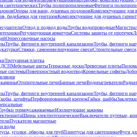
ем сантехнических
Трубы полипропиленовые
Фитинги полипроп
ддонов
Опоры для ванн, душевых поддонов
Комплектующие для 
ов, биде
Бачки для унитазов
Комплектующие для душевых гарнит
есушители
Отвод и подвод воды
Трубы водопроводные
Магистрал
антехники
Регулирующая арматура
Системы защиты от протечек
Л
ций
Опрессовочные насосы
ны
Трубы, фитинги внутренней канализации
Трубы, фитинги на
катурки
Стяжки, самонивелирующие смеси
Строительные смеси,
ки
Тротуарная плитка
ЛДСП
Мебельные щиты
Террасные доски
Древесные плиты
Пилом
ные системы
Поверхностный водоотвод
Кровельные софиты
Добо
тиляция
-камины
Отопительные печи
Банные печи
Водонагреватели
Радиат
ны
Трубы, фитинги внутренней канализации
Трубы, фитинги на
Скобы, штифты
Перфорированный крепеж
Гайки, шайбы
Заклепки
ерсальные
Трубки термоусаживаемые
Изолирующие зажимы
лектрощита
Шины электротехнические
Выключатели путевые, ко
атели
Пускатели магнитные
ки воды
усы, уголки, обводы для труб
Плинтусы для сантехники
Фуги дл