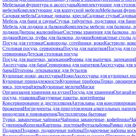
Мебельная фурнитура и аксессуары
Комплектующие для столов
мебели
Комплектующие для корпусной мебели
Мебельная фурн
Садовая мебель
Садовые диваны, кресла
Садовые стулья
Садовые
Мебель для бани и сауны
Стулья, табуретки, подставки для бани
Мебель для лоджии и балкона
Комплекты мебели для балкона, 
лоджии
Дверцы жалюзийные
Системы хранения для балкона, л
лоджии
Кресла, пуфы для балкона, лоджии
Компактные столы дл
Посуда для готовки
Сковороды, сотейники, воки
Кастрюли, ков
Столовая посуда, сервировка
Посуда для напитков
Посуда для г
сервировки
Детская столовая посуда
Посуда для выпечки, запекания
Формы для выпечки, запекания
Аксессуары для бара
Сервировка для напитков
Аксессуары для 
бары
Штопоры, открывалки для бутылок
Кухонные ножи, аксессуары
Ножи
Аксессуары для кухонных н
Кухонные принадлежности
Кухонные приборы
Терки, овощерез
мяса, тендерайзеры
Кухонные мелочи
Миски
Организация хранения на кухне
Посуда для хранения
Органайзе
посуда, упаковка
Вакуумные пакеты, контейнеры
Консервирование и дистилляция
Автоклавы для консервирован
брожения
Ингредиенты для приготовления алкогольных напит
виноделия и пивоварения
Дистилляторы бытовые
Турки, заварочные чайники
Чайники заварочные, кофейники
Ча
Сувениры
Копилки
Картины, постеры
Фотоальбомы
Рамки для ф
Подарки
Подарки, подарочные наборы
Подарочные наборы косм
Водоснабжение
Водонагреватели
Бытовые насосы
Проточные фи