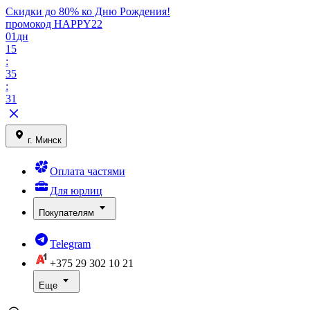
Скидки до 80% ко Дню Рождения!
промокод HAPPY22
01
дн
15
:
35
:
31
г. Минск
Оплата частями
Для юрлиц
Покупателям
Telegram
+375 29
302 10 21
Еще