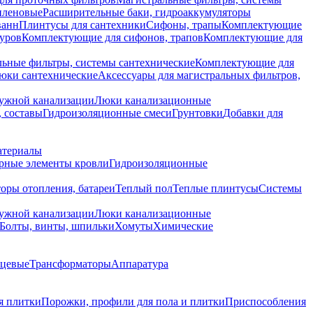
иленовые
Расширительные баки, гидроаккумуляторы
ванн
Плинтусы для сантехники
Сифоны, трапы
Комплектующие
уров
Комплектующие для сифонов, трапов
Комплектующие для
ьные фильтры, системы сантехнические
Комплектующие для
юки сантехнические
Аксессуары для магистральных фильтров,
ружной канализации
Люки канализационные
 составы
Гидроизоляционные смеси
Грунтовки
Добавки для
атериалы
рные элементы кровли
Гидроизоляционные
оры отопления, батареи
Теплый пол
Теплые плинтусы
Системы
ружной канализации
Люки канализационные
Болты, винты, шпильки
Хомуты
Химические
нцевые
Трансформаторы
Аппаратура
я плитки
Порожки, профили для пола и плитки
Приспособления