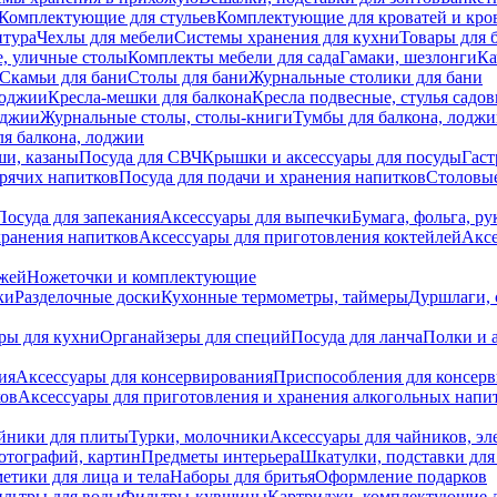
Комплектующие для стульев
Комплектующие для кроватей и кро
итура
Чехлы для мебели
Системы хранения для кухни
Товары для 
, уличные столы
Комплекты мебели для сада
Гамаки, шезлонги
Ка
Скамьи для бани
Столы для бани
Журнальные столики для бани
лоджии
Кресла-мешки для балкона
Кресла подвесные, стулья садо
оджии
Журнальные столы, столы-книги
Тумбы для балкона, лодж
я балкона, лоджии
ши, казаны
Посуда для СВЧ
Крышки и аксессуары для посуды
Гаст
орячих напитков
Посуда для подачи и хранения напитков
Столовы
Посуда для запекания
Аксессуары для выпечки
Бумага, фольга, р
хранения напитков
Аксессуары для приготовления коктейлей
Аксе
ожей
Ножеточки и комплектующие
ки
Разделочные доски
Кухонные термометры, таймеры
Дуршлаги, 
ры для кухни
Органайзеры для специй
Посуда для ланча
Полки и 
ия
Аксессуары для консервирования
Приспособления для консер
ков
Аксессуары для приготовления и хранения алкогольных напи
йники для плиты
Турки, молочники
Аксессуары для чайников, э
отографий, картин
Предметы интерьера
Шкатулки, подставки дл
етики для лица и тела
Наборы для бритья
Оформление подарков
льтры для воды
Фильтры-кувшины
Картриджи, комплектующие д