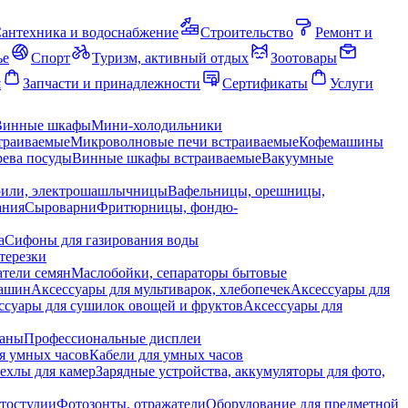
антехника и водоснабжение
Строительство
Ремонт и
ье
Спорт
Туризм, активный отдых
Зоотовары
я
Запчасти и принадлежности
Сертификаты
Услуги
Винные шкафы
Мини-холодильники
траиваемые
Микроволновые печи встраиваемые
Кофемашины
ева посуды
Винные шкафы встраиваемые
Вакуумные
рили, электрошашлычницы
Вафельницы, орешницы,
ания
Сыроварни
Фритюрницы, фондю-
а
Сифоны для газирования воды
терезки
тели семян
Маслобойки, сепараторы бытовые
машин
Аксессуары для мультиварок, хлебопечек
Аксессуары для
ссуары для сушилок овощей и фруктов
Аксессуары для
раны
Профессиональные дисплеи
я умных часов
Кабели для умных часов
ехлы для камер
Зарядные устройства, аккумуляторы для фото,
тостудии
Фотозонты, отражатели
Оборудование для предметной