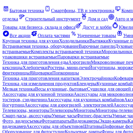
Бытовая техника
Смартфоны, ТВ и электроника
Комп
отделка
Строительный инструмент
Дом и сад
Авто и 
Товары для бизнеса, склада и офиса
Досуг и хобби
Ювели
Все акции
Оплата частями
Уцененные товары
Умны
Крупная техника для кухни
Холодильники
Вытяжки
Кухонные 
Встраиваемая техника, оборудование
Варочные панели
Духовые
встраиваемые
Комплекты встраиваемой техники
Морозильники 
упаковщики встраиваемые
Пароварки встраиваемые
Техника для приготовления еды
Аэрогрили
Микроволновые пе
кексницы
Хлебопечки
Ростеры, мини-печи
Йогуртницы, морож
фритюрницы
Яйцеварки
Попкорницы
Техника для приготовления напитков
Электрочайники
Кофевар
Техника для измельчения продуктов
Блендеры
Кухонные комбай
Мелкая техника
Весы кухонные, бытовые
Сушилки для овощей 
Аксессуары для кухонной техники
Аксессуары для микроволно
тостеров, сэндвичниц
Аксессуары для кухонных комбайнов
Акс
йогуртниц
Аксессуары для аэрогрилей, электрогрилей
Аксессуа
Телевизоры, мониторы
Телевизоры
Мониторы
Мониторы-телеви
Смарт-часы, аксессуары
Умные часы
Фитнес-браслеты
Умные ча
Фото, видеосъемка
Фотоаппараты
Видеокамеры
Экшн-камеры
Ка
видеокамер
Аксессуары для объективов
Штативы
Цифровые фот
Оборудование для фотостудии
Кольцевые лампы
Фоны для фото