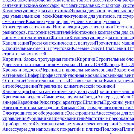
сантехнические
Аксессуары для магистральных фильтров, сист
Комплектующие для сантехники
Экраны для ванн, душевых по
для умывальников, моек
Комплектующие для унитазов, писсуар
смесителей
Комплектующие для душевых кабин, уголков
Инженерная сантехника
Инсталляции для сантехники
Полотенц
радиаторов, полотенцесушителей
Монтажные комплекты для с
систем сантехнических
Фитинги
Комплектующие для инсталля
Канализация
Тросы сантехнические, вантузы
Прочистные маши
Строительные смеси и грунтовки
Клеевые смеси
Шпатлевки
Шту
строительных смесей
Кирпичи, блоки, тротуарная плитка
Кирпичи
Строительные бло
Древесно-плитные и пиломатериалы
Плиты OSB
Фанера
ДСП, 
Кровля и водосток
Черепица и кровельные материалы
Водосточ
материалы
Шифер
Профнастил
Рулонная кровля
Кровельная вен
Отопление
Отопительные котлы
Газовые колонки
Камины, печи
антиобледенения
Управление климатической техникой
Канализация
Тросы сантехнические, вантузы
Прочистные маши
Крепежные изделия
Саморезы, шурупы
Гвозди
Анкеры, дюбели
анкеры
Карабины
Фиксаторы арматуры
Шплинты
Пружины унив
Электромонтажные изделия
Клеммы
Средства диэлектрические
Электрощитовое оборудование
Электрощиты
Аксессуары для э
управления
Рубильники
Предохранители
Частотные преобразов
Приборы учета
Счетчики газа
Счетчики электроэнергии
Счетчи
Аксессуары для напольных покрытий и плитки
Подложка
Плинт