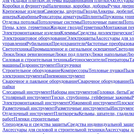
для укладки плитки
Системы выравнивания плитки
Аксессуары
Коробки и фурнитура
Наличники, коробки, доборы
Ручки дверн
Крепежные изделия
Саморезы, шурупы
Гвозди
Анкеры, дюбели
анкеры
Карабины
Фиксаторы арматуры
Шплинты
Пружины унив
Отделка потолка
Потолочные системы
Потолочные панели
Пото
Пены, клеи, герметики
Жидкие гвозди
Герметики
Монтажная пе
Электромонтажные изделия
Клеммы
Средства диэлектрические
Электрощитовое оборудование
Электрощиты
Аксессуары для э
управления
Рубильники
Предохранители
Частотные преобразов
Светотехника
Промышленное и сигнальное освещение
Светоди
Люки
Люки ревизионные
Люки под плитку
Люки напольные
Люк
Силовая и строительная техника
Бетоносмесители
Генераторы
Та
машины
Гидроинструмент
Погрузчики
Строительное оборудование
Компрессоры
Тепловые пушки
Пыле
электроинструмента
Пневмоинструмент
Сварочное и паяльное оборудование
Сварочное оборудование
П
пайки
Слесарный инструмент
Наборы инструментов
Головки, биты
Га
Столярный инструмент
Тиски, струбцины, гейферные зажимы
Р
Электромонтажный инструмент
Обжимной инструмент
Плоског
Разметочный инструмент
Разметочные инструменты
Инструмент
Отделочный инструмент
Плиткорезы
Кельмы, шпатели, гладилк
работ
Пленки строительные
Спецодежда и средства защиты
Средства индивидуальной защ
Аксессуары для силовой и строительной техники
Аксессуары дл