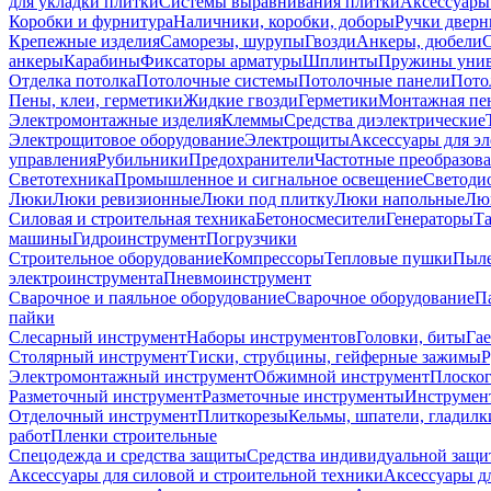
для укладки плитки
Системы выравнивания плитки
Аксессуары
Коробки и фурнитура
Наличники, коробки, доборы
Ручки дверн
Крепежные изделия
Саморезы, шурупы
Гвозди
Анкеры, дюбели
анкеры
Карабины
Фиксаторы арматуры
Шплинты
Пружины унив
Отделка потолка
Потолочные системы
Потолочные панели
Пото
Пены, клеи, герметики
Жидкие гвозди
Герметики
Монтажная пе
Электромонтажные изделия
Клеммы
Средства диэлектрические
Электрощитовое оборудование
Электрощиты
Аксессуары для э
управления
Рубильники
Предохранители
Частотные преобразов
Светотехника
Промышленное и сигнальное освещение
Светоди
Люки
Люки ревизионные
Люки под плитку
Люки напольные
Люк
Силовая и строительная техника
Бетоносмесители
Генераторы
Та
машины
Гидроинструмент
Погрузчики
Строительное оборудование
Компрессоры
Тепловые пушки
Пыле
электроинструмента
Пневмоинструмент
Сварочное и паяльное оборудование
Сварочное оборудование
П
пайки
Слесарный инструмент
Наборы инструментов
Головки, биты
Га
Столярный инструмент
Тиски, струбцины, гейферные зажимы
Р
Электромонтажный инструмент
Обжимной инструмент
Плоског
Разметочный инструмент
Разметочные инструменты
Инструмент
Отделочный инструмент
Плиткорезы
Кельмы, шпатели, гладилк
работ
Пленки строительные
Спецодежда и средства защиты
Средства индивидуальной защ
Аксессуары для силовой и строительной техники
Аксессуары дл