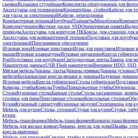
съемки
Вспышки студийные
Комплекты оборудования для фото
Аксессуары для телевизоров
Кронштейны, стойки
Кабели для т
для ухода за электроникой
Кабели, переходники
Компьютерная техника
Ноутбуки
Планшеты
Моноблоки
Компью
Комплектующие
Жесткие диски, SSD
Оперативная память
Видео
приводы
Аксессуары для корпусов ПК
Боксы, док-станции для 
Аксессуары для компьютерной техники
Подставки для ноутбук
электроникой
Программное обеспечение
Игровая зона
Игровые приставки
Игры для приставок
Игровые 
мыши
Игровые клавиатуры
Игровые наушники
Кресла геймерск
Pop
Подставки для ноутбуков
Светодиодные ленты
Лампы для м
Накопители данных
USB Flash накопители
Внешние HDD, SSD 
Мягкая мебель
Диваны, тахты
Диваны прямые
Диваны угловые
Д
мебели
Бескаркасные кресла-мешки и диваны
Надувные диваны
Игровая мебель
Кресла геймерские
Столы геймерские
Подставки
Комоды, тумбы
Комоды
Тумбы
Прикроватные тумбы
Обувницы, 
Столы
Кухонные столы
Барные столы
Столы письменные, комп
столики для бани
Приставные столики
Консольные столики
Обе
Кухня
Кухонный гарнитур
Кухонные модули
Столешницы для к
Мебель для кухни
Столы, столики
Стулья для кухни
Стулья, таб
кухни
Мебель-трансформер
Мебель-трансформер
Кровати-трансформе
Мебель для жилых комнат
Диваны, кресла для дома
Шкафы, стен
кресла-маятники
Мебель для прихожей
Секции, тумбы в прихожую
Полки и сист