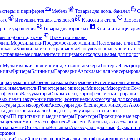
ьютеры и периферия
Мебель
Товары для дома, бакалея
С
мото
Игрушки, товары для детей
Красота и стиль
Здоров
рные украшения
Товары для взрослых
Книги и канцеляри
й подбор подарков
Премиум товары
плиты
Морозильники
Посудомоечные машины
Настольные плиты
 шкафы
Холодильники встраиваемые
Посудомоечные машины вс
встраиваемые
Измельчители пищевых отходов
Шкафы для подогр
чи
Мультиварки
Сэндвичницы, хот-дог мейкеры
Тостеры
Электрог
еницы
Фризеры
Блинницы
Пароварки
Автоклавы для консервиров
ки, кофемашины
Соковыжималки
Кофемолки
Вспениватели молок
ны, измельчители
Планетарные миксеры
Миксеры
Мясорубки
Лом
и фруктов
Вакууматоры
Открывалки, картофелечистки
Проращива
вых печей
Вакуумные пакеты, контейнеры
Аксессуары для кофе
ессуары для мясорубок
Аксессуары для блендеров, миксеров
Аксе
ры для соковыжималок
Средства для ухода за техникой
зоры
ТВ-приставки и медиаплееры
Проекторы
Проекционные эк
сы детские
Умные часы, фитнес-браслеты
Ремешки, аксессуары дл
рты памяти
Объективы
Вспышки
Аксессуары для камер
Сумки и ч
орамки
студии
Студийное освещение
Насадки светоформирующие для фо