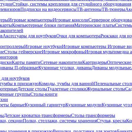
студии
Стойки, системы крепления для студийного оборудования
елевизоров
Подписки на видеосервисы
ТВ-антенны
ТВ-тюнеры
Ак
теры
Игровые компьютеры
Игровые консоли
Серверное оборудов
карты
Компьютерные блоки питания
Материнские платы
Системы
накопителей
ов
Аксессуары для ноутбуков
Очки для компьютера
Рюкзаки для но
контроллеры
Игровые ноутбуки
Игровые компьютеры
Игровые ви
ие
Столы геймерские
Игровые микрофоны
Игровая мультимедиа 
ониторов
диски
Карты памяти
Сетевые накопители
Картридеры
Оптические
иваны П-образные
Кухонные уголки, диваны
Диваны модульные
 для ноутбуков
тумбы в прихожую
Комоды, тумбы для ванной
Пеленальные стол
ьютерные
Детские столы
Туалетные столики
Журнальные столы
Са
денные группы
Столы-книги
ухни
уреты барные
Кухонный гарнитур
Кухонные модули
Кухонные угол
ры
Детские кроватки-трансформеры
Столы-трансформеры
ки, секции
Полки, стеллажи, системы хранения
Стулья, кресла
Ко
емы хранения в прихожую
Вешалки, подставки для зонтов
Банкет