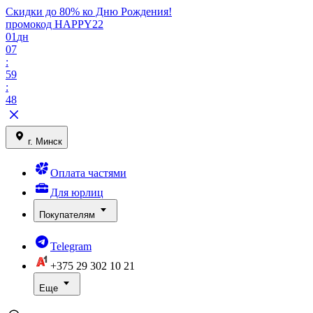
Скидки до 80% ко Дню Рождения!
промокод HAPPY22
01
дн
07
:
59
:
48
г. Минск
Оплата частями
Для юрлиц
Покупателям
Telegram
+375 29
302 10 21
Еще