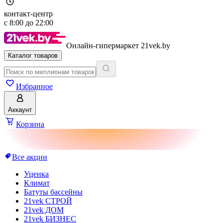
контакт-центр
с
8:00
до
22:00
Онлайн-гипермаркет 21vek.by
Каталог товаров
Избранное
Аккаунт
Корзина
Все акции
Уценка
Климат
Батуты бассейны
21vek СТРОЙ
21vek ДОМ
21vek БИЗНЕС