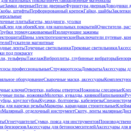
 для напольных покрытий
Реставрационные материалы
ые
Замки дверные
Петли дверные
Фурнитура дверная
Доводчики 
Скобы, штифты
Перфорированный крепеж
Гайки, шайбы
Заклепки
ерсальные
лочные плиты
Багеты, молдинги, уголки
на
Клеи для обоев
Клеи для напольных покрытий
Очистители, рас
Трубки термоусаживаемые
Изолирующие зажимы
лектрощита
Шины электротехнические
Выключатели путевые, ко
атели
Пускатели магнитные
одные ленты
Точечные светильники
Трековые светильники
Аксесс
и под покраску
ли, тельферы
Такелаж
Виброплиты, глубинные вибраторы
Бензор
сосы профессиональные
Стружкоотсосы
Домкраты
Аксессуары д
аяльное оборудование
Сварочные маски, аксессуары
Комплектующ
ечные ключи
Отвертки, наборы отверток
Ножницы слесарные
Кле
учные пилы, ножовки
Молотки, кувалды, киянки
Напильники
Ру
убцы, круглогубцы
Кусачки, болторезы, кабелерезы
Специнструм
ы для нарезки резьбы
Маркеры, карандаши строительные
Клейма
и
Малярный, отделочный инструмент
Скотч, ленты малярные
Дисп
иты
Огнетушители
Сумки, пояса для инструментов
Производствен
я бензорезов
Аксессуары для бетоносмесителей
Аксессуары для 