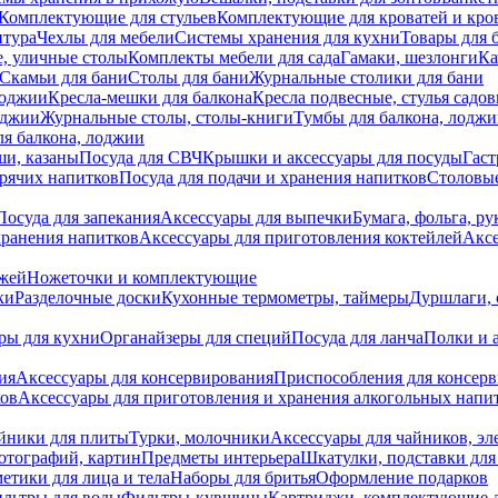
Комплектующие для стульев
Комплектующие для кроватей и кро
итура
Чехлы для мебели
Системы хранения для кухни
Товары для 
, уличные столы
Комплекты мебели для сада
Гамаки, шезлонги
Ка
Скамьи для бани
Столы для бани
Журнальные столики для бани
лоджии
Кресла-мешки для балкона
Кресла подвесные, стулья садо
оджии
Журнальные столы, столы-книги
Тумбы для балкона, лодж
я балкона, лоджии
ши, казаны
Посуда для СВЧ
Крышки и аксессуары для посуды
Гаст
орячих напитков
Посуда для подачи и хранения напитков
Столовы
Посуда для запекания
Аксессуары для выпечки
Бумага, фольга, р
хранения напитков
Аксессуары для приготовления коктейлей
Аксе
ожей
Ножеточки и комплектующие
ки
Разделочные доски
Кухонные термометры, таймеры
Дуршлаги, 
ры для кухни
Органайзеры для специй
Посуда для ланча
Полки и 
ия
Аксессуары для консервирования
Приспособления для консер
ков
Аксессуары для приготовления и хранения алкогольных напи
йники для плиты
Турки, молочники
Аксессуары для чайников, э
отографий, картин
Предметы интерьера
Шкатулки, подставки дл
етики для лица и тела
Наборы для бритья
Оформление подарков
льтры для воды
Фильтры-кувшины
Картриджи, комплектующие д