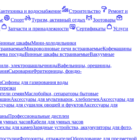
антехника и водоснабжение
Строительство
Ремонт и
ье
Спорт
Туризм, активный отдых
Зоотовары
я
Запчасти и принадлежности
Сертификаты
Услуги
Винные шкафы
Мини-холодильники
траиваемые
Микроволновые печи встраиваемые
Кофемашины
ева посуды
Винные шкафы встраиваемые
Вакуумные
рили, электрошашлычницы
Вафельницы, орешницы,
ания
Сыроварни
Фритюрницы, фондю-
а
Сифоны для газирования воды
терезки
тели семян
Маслобойки, сепараторы бытовые
машин
Аксессуары для мультиварок, хлебопечек
Аксессуары для
ссуары для сушилок овощей и фруктов
Аксессуары для
раны
Профессиональные дисплеи
я умных часов
Кабели для умных часов
ехлы для камер
Зарядные устройства, аккумуляторы для фото,
тостудии
Фотозонты, отражатели
Оборудование для предметной