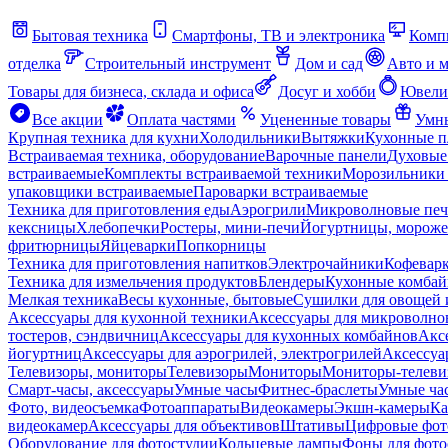
Бытовая техника
Смартфоны, ТВ и электроника
Комп
отделка
Строительный инструмент
Дом и сад
Авто и 
Товары для бизнеса, склада и офиса
Досуг и хобби
Ювели
Все акции
Оплата частями
Уцененные товары
Умны
Крупная техника для кухни
Холодильники
Вытяжки
Кухонные 
Встраиваемая техника, оборудование
Варочные панели
Духовые
встраиваемые
Комплекты встраиваемой техники
Морозильники 
упаковщики встраиваемые
Пароварки встраиваемые
Техника для приготовления еды
Аэрогрили
Микроволновые пе
кексницы
Хлебопечки
Ростеры, мини-печи
Йогуртницы, морож
фритюрницы
Яйцеварки
Попкорницы
Техника для приготовления напитков
Электрочайники
Кофевар
Техника для измельчения продуктов
Блендеры
Кухонные комбай
Мелкая техника
Весы кухонные, бытовые
Сушилки для овощей 
Аксессуары для кухонной техники
Аксессуары для микроволно
тостеров, сэндвичниц
Аксессуары для кухонных комбайнов
Акс
йогуртниц
Аксессуары для аэрогрилей, электрогрилей
Аксессуа
Телевизоры, мониторы
Телевизоры
Мониторы
Мониторы-телеви
Смарт-часы, аксессуары
Умные часы
Фитнес-браслеты
Умные ча
Фото, видеосъемка
Фотоаппараты
Видеокамеры
Экшн-камеры
Ка
видеокамер
Аксессуары для объективов
Штативы
Цифровые фот
Оборудование для фотостудии
Кольцевые лампы
Фоны для фото