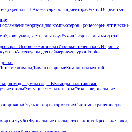
сессуары для ТВ
Аксессуары для проектора
Очки 3D
Средства
ание
 охлаждения
Корпуса для компьютеров
Процессоры
Оптические
утбуков
Сумки, чехлы для ноутбуков
Средства для ухода за
деокарты
Игровые мониторы
Игровые телевизоры
Игровые
акустика
Аксессуары для геймеров
Фигурки Funko
 диски
Детские диваны
Диваны садовые
Комплекты мягкой
ики, комоды
Тумбы под ТВ
Комоды пластиковые
довые столы
Растущие столы и парты
Столы, журнальные
ки, диваны
Стульчики для кормления
Системы хранения для
моды и тумбы
Журнальные столы, столы-книги
Кресла-качалки,
ки, скамьи
Ключницы, газетницы