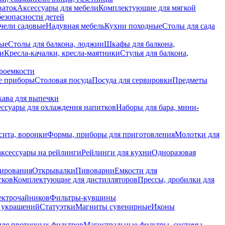
ваток
Аксессуары для мебели
Комплектующие для мягкой
безопасности детей
чели садовые
Надувная мебель
Кухни походные
Столы для сада
вые
Столы для балкона, лоджии
Шкафы для балкона,
ии
Кресла-качалки, кресла-маятники
Стулья для балкона,
роемкости
е приборы
Столовая посуда
Посуда для сервировки
Предметы
укава для выпечки
ссуары для охлаждения напитков
Наборы для бара, мини-
сита, воронки
Формы, приборы для приготовления
Молотки для
аксессуары на рейлинги
Рейлинги для кухни
Одноразовая
вирования
Открывалки
Пивоварни
Емкости для
тков
Комплектующие для дистилляторов
Прессы, дробилки для
лектрочайников
Фильтры-кувшины
я украшений
Статуэтки
Магниты сувенирные
Иконы
ля проточных фильтров
Магистральные фильтры, системы