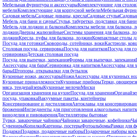
Мебельная фурнитура и аксессуары
Комплектующие для столов
мебели
Комплектующие для корпусной мебели
Мебельная фурн
Садовая мебель
Садовые диваны, кресла
Садовые стулья
Садовые
Мебель для бани и сауны
Стулья, табуретки, подставки для бани
Мебель для лоджии и балкона
Комплекты мебели для балкона, 
лоджии
Дверцы жалюзийные
Системы хранения для балкона, л
лоджии
Кресла, пуфы для балкона, лоджии
Компактные столы дл
Посуда для готовки
Сковороды, сотейники, воки
Кастрюли, ков
Столовая посуда, сервировка
Посуда для напитков
Посуда для г
сервировки
Детская столовая посуда
Посуда для выпечки, запекания
Формы для выпечки, запекания
Аксессуары для бара
Сервировка для напитков
Аксессуары для 
бары
Штопоры, открывалки для бутылок
Кухонные ножи, аксессуары
Ножи
Аксессуары для кухонных н
Кухонные принадлежности
Кухонные приборы
Терки, овощерез
мяса, тендерайзеры
Кухонные мелочи
Миски
Организация хранения на кухне
Посуда для хранения
Органайзе
посуда, упаковка
Вакуумные пакеты, контейнеры
Консервирование и дистилляция
Автоклавы для консервирован
брожения
Ингредиенты для приготовления алкогольных напит
виноделия и пивоварения
Дистилляторы бытовые
Турки, заварочные чайники
Чайники заварочные, кофейники
Ча
Сувениры
Копилки
Картины, постеры
Фотоальбомы
Рамки для ф
Подарки
Подарки, подарочные наборы
Подарочные наборы косм
Водоснабжение
Водонагреватели
Бытовые насосы
Проточные фи