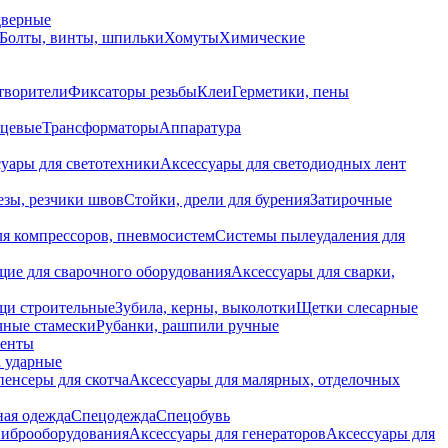
дверные
Болты, винты, шпильки
Хомуты
Химические
творители
Фиксаторы резьбы
Клеи
Герметики, пены
нцевые
Трансформаторы
Аппаратура
уары для светотехники
Аксессуары для светодиодных лент
езы, резчики швов
Стойки, дрели для бурения
Затирочные
ля компрессоров, пневмосистем
Системы пылеудаления для
ие для сварочного оборудования
Аксессуары для сварки,
щи строительные
Зубила, керны, выколотки
Щетки слесарные
чные стамески
Рубанки, рашпили ручные
енты
 ударные
енсеры для скотча
Аксессуары для малярных, отделочных
ная одежда
Спецодежда
Спецобувь
виброоборудования
Аксессуары для генераторов
Аксессуары для