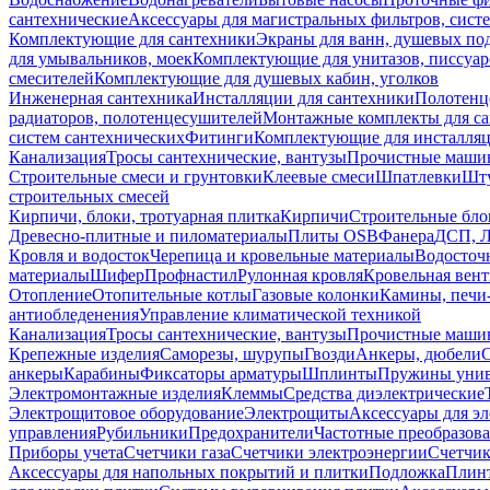
сантехнические
Аксессуары для магистральных фильтров, сист
Комплектующие для сантехники
Экраны для ванн, душевых по
для умывальников, моек
Комплектующие для унитазов, писсуар
смесителей
Комплектующие для душевых кабин, уголков
Инженерная сантехника
Инсталляции для сантехники
Полотенц
радиаторов, полотенцесушителей
Монтажные комплекты для с
систем сантехнических
Фитинги
Комплектующие для инсталля
Канализация
Тросы сантехнические, вантузы
Прочистные маши
Строительные смеси и грунтовки
Клеевые смеси
Шпатлевки
Шту
строительных смесей
Кирпичи, блоки, тротуарная плитка
Кирпичи
Строительные бло
Древесно-плитные и пиломатериалы
Плиты OSB
Фанера
ДСП, 
Кровля и водосток
Черепица и кровельные материалы
Водосточ
материалы
Шифер
Профнастил
Рулонная кровля
Кровельная вен
Отопление
Отопительные котлы
Газовые колонки
Камины, печи
антиобледенения
Управление климатической техникой
Канализация
Тросы сантехнические, вантузы
Прочистные маши
Крепежные изделия
Саморезы, шурупы
Гвозди
Анкеры, дюбели
анкеры
Карабины
Фиксаторы арматуры
Шплинты
Пружины унив
Электромонтажные изделия
Клеммы
Средства диэлектрические
Электрощитовое оборудование
Электрощиты
Аксессуары для э
управления
Рубильники
Предохранители
Частотные преобразов
Приборы учета
Счетчики газа
Счетчики электроэнергии
Счетчи
Аксессуары для напольных покрытий и плитки
Подложка
Плинт