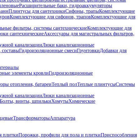
иленовые
Расширительные баки, гидроаккумуляторы
ванн
Плинтусы для сантехники
Сифоны, трапы
Комплектующие
уров
Комплектующие для сифонов, трапов
Комплектующие для
ьные фильтры, системы сантехнические
Комплектующие для
юки сантехнические
Аксессуары для магистральных фильтров,
ружной канализации
Люки канализационные
 составы
Гидроизоляционные смеси
Грунтовки
Добавки для
атериалы
рные элементы кровли
Гидроизоляционные
оры отопления, батареи
Теплый пол
Теплые плинтусы
Системы
ружной канализации
Люки канализационные
Болты, винты, шпильки
Хомуты
Химические
нцевые
Трансформаторы
Аппаратура
я плитки
Порожки, профили для пола и плитки
Приспособления