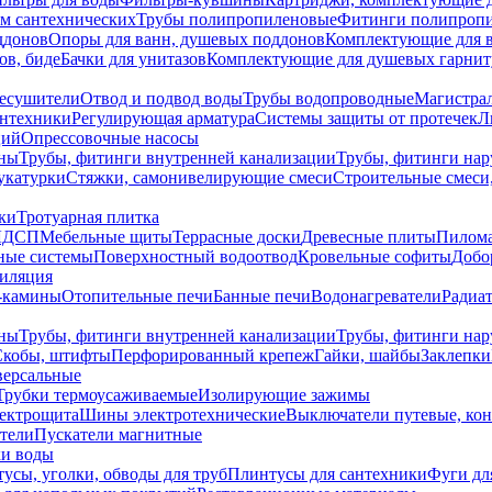
ем сантехнических
Трубы полипропиленовые
Фитинги полипроп
ддонов
Опоры для ванн, душевых поддонов
Комплектующие для 
ов, биде
Бачки для унитазов
Комплектующие для душевых гарнит
есушители
Отвод и подвод воды
Трубы водопроводные
Магистрал
антехники
Регулирующая арматура
Системы защиты от протечек
Л
ций
Опрессовочные насосы
ны
Трубы, фитинги внутренней канализации
Трубы, фитинги на
катурки
Стяжки, самонивелирующие смеси
Строительные смеси,
ки
Тротуарная плитка
ЛДСП
Мебельные щиты
Террасные доски
Древесные плиты
Пилом
ные системы
Поверхностный водоотвод
Кровельные софиты
Добо
тиляция
-камины
Отопительные печи
Банные печи
Водонагреватели
Радиат
ны
Трубы, фитинги внутренней канализации
Трубы, фитинги на
Скобы, штифты
Перфорированный крепеж
Гайки, шайбы
Заклепки
ерсальные
Трубки термоусаживаемые
Изолирующие зажимы
лектрощита
Шины электротехнические
Выключатели путевые, ко
атели
Пускатели магнитные
ки воды
усы, уголки, обводы для труб
Плинтусы для сантехники
Фуги дл