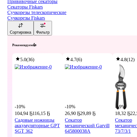
Прививочные секаторы
Секаторы Fiskars
Сучкорезы телескопические
Сучкорезы Fiskars
Сортировка
Фильтр
Рекомендуем👍
5.0
(
36
)
4.7
(
6
)
4.8
(
12
)
-10%
-10%
-19%
104
,
94 Ҕ
116,15 Ҕ
26
,
90 Ҕ
29,89 Ҕ
18
,
32 Ҕ
22,
Садовые ножницы
Секатор
Секатор
аккумуляторные GPT
механический Garvill
механиче
SGT 362
645800038A
73/7/3/1