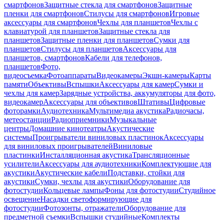
смартфонов
Защитные стекла для смартфонов
Защитные
пленки для смартфонов
Стилусы для смартфонов
Игровые
аксессуары для смартфонов
Чехлы для планшетов
Чехлы с
клавиатурой для планшетов
Защитные стекла для
планшетов
Защитные пленки для планшетов
Сумки для
планшетов
Стилусы для планшетов
Аксессуары для
планшетов, смартфонов
Кабели для телефонов,
планшетов
Фото,
видеосъемка
Фотоаппараты
Видеокамеры
Экшн-камеры
Карты
памяти
Объективы
Вспышки
Аксессуары для камер
Сумки и
чехлы для камер
Зарядные устройства, аккумуляторы для фото,
видеокамер
Аксессуары для объективов
Штативы
Цифровые
фоторамки
Аудиотехника
Мультимедиа акустика
Радиочасы,
метеостанции
Радиоприемники
Музыкальные
центры
Домашние кинотеатры
Акустические
системы
Проигрыватели виниловых пластинок
Аксессуары
для виниловых проигрывателей
Виниловые
пластинки
Инсталляционная акустика
Трансляционные
усилители
Аксессуары для аудиотехники
Комплектующие для
акустики
Акустические кабели
Подставки, стойки для
акустики
Сумки, чехлы для акустики
Оборудование для
фотостудии
Кольцевые лампы
Фоны для фотостудии
Студийное
освещение
Насадки светоформирующие для
фотостудии
Фотозонты, отражатели
Оборудование для
предметной съемки
Вспышки студийные
Комплекты