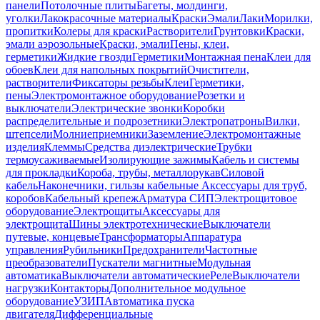
панели
Потолочные плиты
Багеты, молдинги,
уголки
Лакокрасочные материалы
Краски
Эмали
Лаки
Морилки,
пропитки
Колеры для краски
Растворители
Грунтовки
Краски,
эмали аэрозольные
Краски, эмали
Пены, клеи,
герметики
Жидкие гвозди
Герметики
Монтажная пена
Клеи для
обоев
Клеи для напольных покрытий
Очистители,
растворители
Фиксаторы резьбы
Клеи
Герметики,
пены
Электромонтажное оборудование
Розетки и
выключатели
Электрические звонки
Коробки
распределительные и подрозетники
Электропатроны
Вилки,
штепсели
Молниеприемники
Заземление
Электромонтажные
изделия
Клеммы
Средства диэлектрические
Трубки
термоусаживаемые
Изолирующие зажимы
Кабель и системы
для прокладки
Короба, трубы, металлорукав
Силовой
кабель
Наконечники, гильзы кабельные
Аксессуары для труб,
коробов
Кабельный крепеж
Арматура СИП
Электрощитовое
оборудование
Электрощиты
Аксессуары для
электрощита
Шины электротехнические
Выключатели
путевые, концевые
Трансформаторы
Аппаратура
управления
Рубильники
Предохранители
Частотные
преобразователи
Пускатели магнитные
Модульная
автоматика
Выключатели автоматические
Реле
Выключатели
нагрузки
Контакторы
Дополнительное модульное
оборудование
УЗИП
Автоматика пуска
двигателя
Дифференциальные