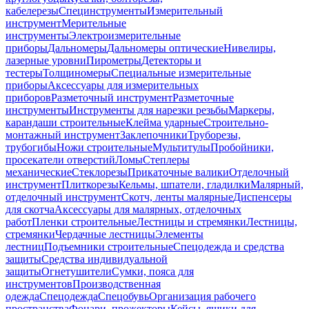
кабелерезы
Специнструменты
Измерительный
инструмент
Мерительные
инструменты
Электроизмерительные
приборы
Дальномеры
Дальномеры оптические
Нивелиры,
лазерные уровни
Пирометры
Детекторы и
тестеры
Толщиномеры
Специальные измерительные
приборы
Аксессуары для измерительных
приборов
Разметочный инструмент
Разметочные
инструменты
Инструменты для нарезки резьбы
Маркеры,
карандаши строительные
Клейма ударные
Строительно-
монтажный инструмент
Заклепочники
Труборезы,
трубогибы
Ножи строительные
Мультитулы
Пробойники,
просекатели отверстий
Ломы
Степлеры
механические
Стеклорезы
Прикаточные валики
Отделочный
инструмент
Плиткорезы
Кельмы, шпатели, гладилки
Малярный,
отделочный инструмент
Скотч, ленты малярные
Диспенсеры
для скотча
Аксессуары для малярных, отделочных
работ
Пленки строительные
Лестницы и стремянки
Лестницы,
стремянки
Чердачные лестницы
Элементы
лестниц
Подъемники строительные
Спецодежда и средства
защиты
Средства индивидуальной
защиты
Огнетушители
Сумки, пояса для
инструментов
Производственная
одежда
Спецодежда
Спецобувь
Организация рабочего
пространства
Фонари, прожекторы
Кейсы, ящики для