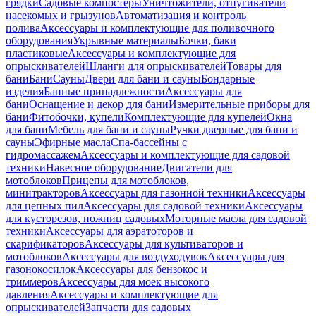
грядки
Садовые компостеры
Уничтожители, отпугиватели
насекомых и грызунов
Автоматизация и контроль
полива
Аксессуары и комплектующие для поливочного
оборудования
Укрывные материалы
Бочки, баки
пластиковые
Аксессуары и комплектующие для
опрыскивателей
Шланги для опрыскивателей
Товары для
бани
Бани
Сауны
Двери для бани и сауны
Бондарные
изделия
Банные принадлежности
Аксессуары для
бани
Оснащение и декор для бани
Измерительные приборы для
бани
Фитобочки, купели
Комплектующие для купелей
Окна
для бани
Мебель для бани и сауны
Ручки дверные для бани и
сауны
Эфирные масла
Спа-бассейны с
гидромассажем
Аксессуары и комплектующие для садовой
техники
Навесное оборудование
Двигатели для
мотоблоков
Прицепы для мотоблоков,
минитракторов
Аксессуары для газонной техники
Аксессуары
для цепных пил
Аксессуары для садовой техники
Аксессуары
для кусторезов, ножниц садовых
Моторные масла для садовой
техники
Аксессуары для аэратоторов и
скарификаторов
Аксессуары для культиваторов и
мотоблоков
Аксессуары для воздуходувок
Аксессуары для
газонокосилок
Аксессуары для бензокос и
триммеров
Аксессуары для моек высокого
давления
Аксессуары и комплектующие для
опрыскивателей
Запчасти для садовых