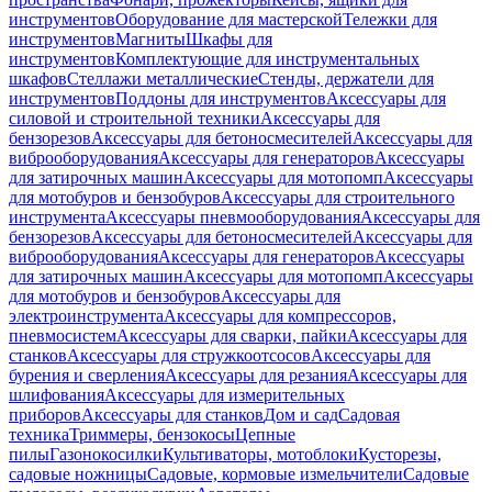
инструментов
Оборудование для мастерской
Тележки для
инструментов
Магниты
Шкафы для
инструментов
Комплектующие для инструментальных
шкафов
Стеллажи металлические
Стенды, держатели для
инструментов
Поддоны для инструментов
Аксессуары для
силовой и строительной техники
Аксессуары для
бензорезов
Аксессуары для бетоносмесителей
Аксессуары для
виброоборудования
Аксессуары для генераторов
Аксессуары
для затирочных машин
Аксессуары для мотопомп
Аксессуары
для мотобуров и бензобуров
Аксессуары для строительного
инструмента
Аксессуары пневмооборудования
Аксессуары для
бензорезов
Аксессуары для бетоносмесителей
Аксессуары для
виброоборудования
Аксессуары для генераторов
Аксессуары
для затирочных машин
Аксессуары для мотопомп
Аксессуары
для мотобуров и бензобуров
Аксессуары для
электроинструмента
Аксессуары для компрессоров,
пневмосистем
Аксессуары для сварки, пайки
Аксессуары для
станков
Аксессуары для стружкоотсосов
Аксессуары для
бурения и сверления
Аксессуары для резания
Аксессуары для
шлифования
Аксессуары для измерительных
приборов
Аксессуары для станков
Дом и сад
Садовая
техника
Триммеры, бензокосы
Цепные
пилы
Газонокосилки
Культиваторы, мотоблоки
Кусторезы,
садовые ножницы
Садовые, кормовые измельчители
Садовые