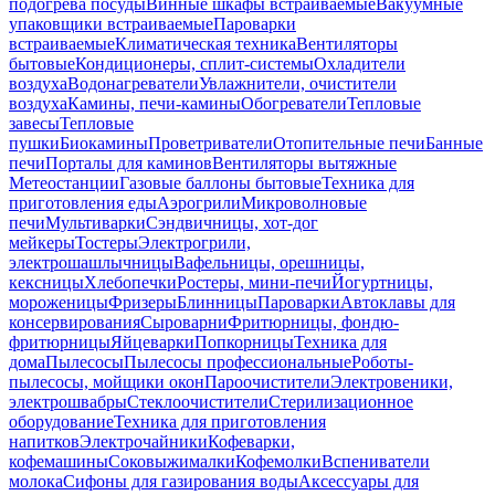
подогрева посуды
Винные шкафы встраиваемые
Вакуумные
упаковщики встраиваемые
Пароварки
встраиваемые
Климатическая техника
Вентиляторы
бытовые
Кондиционеры, сплит-системы
Охладители
воздуха
Водонагреватели
Увлажнители, очистители
воздуха
Камины, печи-камины
Обогреватели
Тепловые
завесы
Тепловые
пушки
Биокамины
Проветриватели
Отопительные печи
Банные
печи
Порталы для каминов
Вентиляторы вытяжные
Метеостанции
Газовые баллоны бытовые
Техника для
приготовления еды
Аэрогрили
Микроволновые
печи
Мультиварки
Сэндвичницы, хот-дог
мейкеры
Тостеры
Электрогрили,
электрошашлычницы
Вафельницы, орешницы,
кексницы
Хлебопечки
Ростеры, мини-печи
Йогуртницы,
мороженицы
Фризеры
Блинницы
Пароварки
Автоклавы для
консервирования
Сыроварни
Фритюрницы, фондю-
фритюрницы
Яйцеварки
Попкорницы
Техника для
дома
Пылесосы
Пылесосы профессиональные
Роботы-
пылесосы, мойщики окон
Пароочистители
Электровеники,
электрошвабры
Стеклоочистители
Стерилизационное
оборудование
Техника для приготовления
напитков
Электрочайники
Кофеварки,
кофемашины
Соковыжималки
Кофемолки
Вспениватели
молока
Сифоны для газирования воды
Аксессуары для