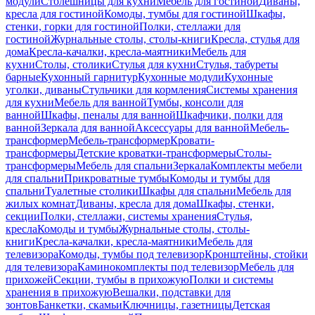
модули
Столешницы для кухни
Мебель для гостиной
Диваны,
кресла для гостиной
Комоды, тумбы для гостиной
Шкафы,
стенки, горки для гостиной
Полки, стеллажи для
гостиной
Журнальные столы, столы-книги
Кресла, стулья для
дома
Кресла-качалки, кресла-маятники
Мебель для
кухни
Столы, столики
Стулья для кухни
Стулья, табуреты
барные
Кухонный гарнитур
Кухонные модули
Кухонные
уголки, диваны
Стульчики для кормления
Системы хранения
для кухни
Мебель для ванной
Тумбы, консоли для
ванной
Шкафы, пеналы для ванной
Шкафчики, полки для
ванной
Зеркала для ванной
Аксессуары для ванной
Мебель-
трансформер
Мебель-трансформер
Кровати-
трансформеры
Детские кроватки-трансформеры
Столы-
трансформеры
Мебель для спальни
Зеркала
Комплекты мебели
для спальни
Прикроватные тумбы
Комоды и тумбы для
спальни
Туалетные столики
Шкафы для спальни
Мебель для
жилых комнат
Диваны, кресла для дома
Шкафы, стенки,
секции
Полки, стеллажи, системы хранения
Стулья,
кресла
Комоды и тумбы
Журнальные столы, столы-
книги
Кресла-качалки, кресла-маятники
Мебель для
телевизора
Комоды, тумбы под телевизор
Кронштейны, стойки
для телевизора
Каминокомплекты под телевизор
Мебель для
прихожей
Секции, тумбы в прихожую
Полки и системы
хранения в прихожую
Вешалки, подставки для
зонтов
Банкетки, скамьи
Ключницы, газетницы
Детская