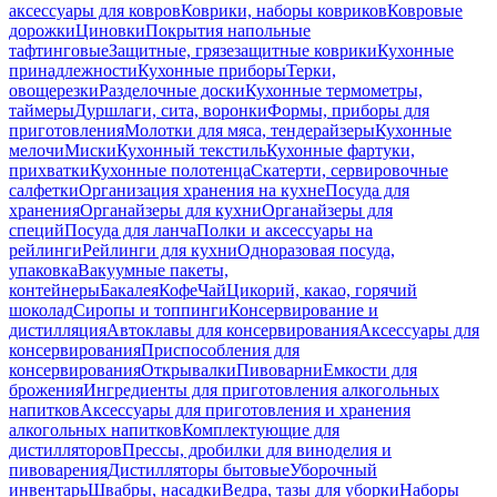
аксессуары для ковров
Коврики, наборы ковриков
Ковровые
дорожки
Циновки
Покрытия напольные
тафтинговые
Защитные, грязезащитные коврики
Кухонные
принадлежности
Кухонные приборы
Терки,
овощерезки
Разделочные доски
Кухонные термометры,
таймеры
Дуршлаги, сита, воронки
Формы, приборы для
приготовления
Молотки для мяса, тендерайзеры
Кухонные
мелочи
Миски
Кухонный текстиль
Кухонные фартуки,
прихватки
Кухонные полотенца
Скатерти, сервировочные
салфетки
Организация хранения на кухне
Посуда для
хранения
Органайзеры для кухни
Органайзеры для
специй
Посуда для ланча
Полки и аксессуары на
рейлинги
Рейлинги для кухни
Одноразовая посуда,
упаковка
Вакуумные пакеты,
контейнеры
Бакалея
Кофе
Чай
Цикорий, какао, горячий
шоколад
Сиропы и топпинги
Консервирование и
дистилляция
Автоклавы для консервирования
Аксессуары для
консервирования
Приспособления для
консервирования
Открывалки
Пивоварни
Емкости для
брожения
Ингредиенты для приготовления алкогольных
напитков
Аксессуары для приготовления и хранения
алкогольных напитков
Комплектующие для
дистилляторов
Прессы, дробилки для виноделия и
пивоварения
Дистилляторы бытовые
Уборочный
инвентарь
Швабры, насадки
Ведра, тазы для уборки
Наборы