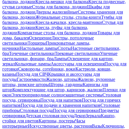
балкона, лоджии
Кресла-мешки для балкона
Кресла подвесные,
стулья садовые
Столы для балкона, лоджии
Шкафы для
балкона, лоджии
Дверцы жалюзийные
Системы хранения для
балкона, лоджии
Журнальные столы, столы-книги
Тумбы для
балкона, лоджии
Кресла-качалки, кресла-маятники
Стулья для
балкона, лоджии
Кресла, пуфы для балкона,
лоджии
Компактные столы для балкона, лоджии
Товары для
дома, бакалея
Освещение
Люстры, потолочные
светильники
Торшеры
Прикроватные лампы,
ночники
Настольные лампы
Споты
Настенные светильники,
бра
Точечные светильники
Трековые светильники
Уличные
светильники, фонари, бра
Лампы
Освещение для картин,
зеркал
Кольцевые лампы
Аксессуары для освещения
Посуда для
готовки
Сковороды, сотейники, воки
Кастрюли, ковши,
казаны
Посуда для СВЧ
Крышки и аксессуары для
посуды
Гастроемкости
Жалюзи, шторы
Жалюзи, рулонные
шторы, римские шторы
Шторы, гардины
Карнизы для
штор
Комплектующие для штор, карнизов, жалюзи
Пленки для
окон
Электроприводные солнцезащитные системы
Столовая
посуда, сервировка
Посуда для напитков
Посуда для горячих
напитков
Посуда для подачи и хранения напитков
Столовые
приборы
Столовая посуда
Посуда для сервировки
Предметы
сервировки
Детская столовая посуда
Декор
Зеркала
Кашпо,
стойки для цветов
Картины, постеры
Часы
интерьерные
Искусственные цветы, растения
Вазы
Ключницы,