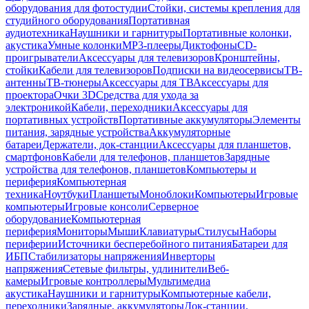
оборудования для фотостудии
Стойки, системы крепления для
студийного оборудования
Портативная
аудиотехника
Наушники и гарнитуры
Портативные колонки,
акустика
Умные колонки
MP3-плееры
Диктофоны
CD-
проигрыватели
Аксессуары для телевизоров
Кронштейны,
стойки
Кабели для телевизоров
Подписки на видеосервисы
ТВ-
антенны
ТВ-тюнеры
Аксессуары для ТВ
Аксессуары для
проектора
Очки 3D
Средства для ухода за
электроникой
Кабели, переходники
Аксессуары для
портативных устройств
Портативные аккумуляторы
Элементы
питания, зарядные устройства
Аккумуляторные
батареи
Держатели, док-станции
Аксессуары для планшетов,
смартфонов
Кабели для телефонов, планшетов
Зарядные
устройства для телефонов, планшетов
Компьютеры и
периферия
Компьютерная
техника
Ноутбуки
Планшеты
Моноблоки
Компьютеры
Игровые
компьютеры
Игровые консоли
Серверное
оборудование
Компьютерная
периферия
Мониторы
Мыши
Клавиатуры
Стилусы
Наборы
периферии
Источники бесперебойного питания
Батареи для
ИБП
Стабилизаторы напряжения
Инверторы
напряжения
Сетевые фильтры, удлинители
Веб-
камеры
Игровые контроллеры
Мультимедиа
акустика
Наушники и гарнитуры
Компьютерные кабели,
переходники
Зарядные, аккумуляторы
Док-станции,