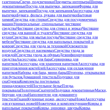
газетницы
Свечи, подсвечники
Предметы интерьера
Ширмы
декоративные
Посуда для выпечки, запекания
Формы для
выпечки, запекания
Посуда для запекания
Аксессуары для
выпечки
Бумага, фольга, рукава для выпечки
Бытовая
химия
Средства для стирки
Средства для посудомоечных
машин
Универсальные, специальные чистящие
средства
Чистящие средства для стекол и зеркал
Чистящие
средства для ванной и туалета
Чистящие средства для
кухни
Средства для мытья посуды
Чистящие средства для
мебели
Чистящие средства для напольных покрытий и
ковров
Средства для ухода за техникой
Освежители
воздуха
Средства от насекомых
Средства ухода за
одеждой
Средства ухода за обувью
Дезинфицирующие
средства
Аксессуары для бара
Сервировка для
напитков
Аксессуары для хранения напитков
Аксессуары для
приготовления коктейлей
Аксессуары для охлаждения
напитков
Наборы для бара, мини-бары
Штопоры, открывалки
для бутылок
Домашний текстиль
Подушки для
сна
Одеяла
Комплекты постельных
принадлежностей
Постельное белье
Пледы,
покрывала
Полотенца
Скатерти
Подушки декоративные
Маски,
беруши для сна
Наполнители для домашнего
текстиля
Ткани
Кухонные ножи, аксессуары
Ножи
Аксессуары
для кухонных ножей
Ножеточки и комплектующие
Ковры и
напольные покрытия
Ковры, циновки, шкуры
Ковры,