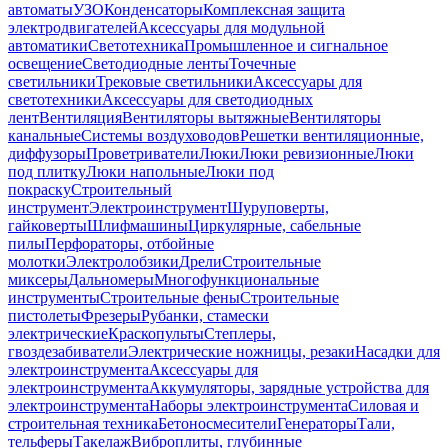
автоматы
УЗО
Конденсаторы
Комплексная защита
электродвигателей
Аксессуары для модульной
автоматики
Светотехника
Промышленное и сигнальное
освещение
Светодиодные ленты
Точечные
светильники
Трековые светильники
Аксессуары для
светотехники
Аксессуары для светодиодных
лент
Вентиляция
Вентиляторы вытяжные
Вентиляторы
канальные
Системы воздуховодов
Решетки вентиляционные,
диффузоры
Проветриватели
Люки
Люки ревизионные
Люки
под плитку
Люки напольные
Люки под
покраску
Строительный
инструмент
Электроинструмент
Шуруповерты,
гайковерты
Шлифмашины
Циркулярные, сабельные
пилы
Перфораторы, отбойные
молотки
Электролобзики
Дрели
Строительные
миксеры
Дальномеры
Многофункциональные
инструменты
Строительные фены
Строительные
пистолеты
Фрезеры
Рубанки, стамески
электрические
Краскопульты
Степлеры,
гвоздезабиватели
Электрические ножницы, резаки
Насадки для
электроинструмента
Аксессуары для
электроинструмента
Аккумуляторы, зарядные устройства для
электроинструмента
Наборы электроинструмента
Силовая и
строительная техника
Бетоносмесители
Генераторы
Тали,
тельферы
Такелаж
Виброплиты, глубинные