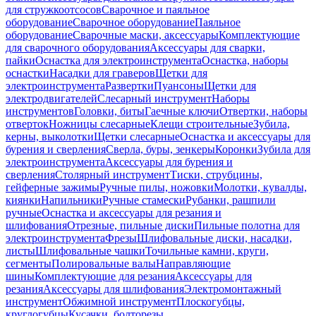
для стружкоотсосов
Сварочное и паяльное
оборудование
Сварочное оборудование
Паяльное
оборудование
Сварочные маски, аксессуары
Комплектующие
для сварочного оборудования
Аксессуары для сварки,
пайки
Оснастка для электроинструмента
Оснастка, наборы
оснастки
Насадки для граверов
Щетки для
электроинструмента
Развертки
Пуансоны
Щетки для
электродвигателей
Слесарный инструмент
Наборы
инструментов
Головки, биты
Гаечные ключи
Отвертки, наборы
отверток
Ножницы слесарные
Клещи строительные
Зубила,
керны, выколотки
Щетки слесарные
Оснастка и аксессуары для
бурения и сверления
Сверла, буры, зенкеры
Коронки
Зубила для
электроинструмента
Аксессуары для бурения и
сверления
Столярный инструмент
Тиски, струбцины,
гейферные зажимы
Ручные пилы, ножовки
Молотки, кувалды,
киянки
Напильники
Ручные стамески
Рубанки, рашпили
ручные
Оснастка и аксессуары для резания и
шлифования
Отрезные, пильные диски
Пильные полотна для
электроинструмента
Фрезы
Шлифовальные диски, насадки,
листы
Шлифовальные чашки
Точильные камни, круги,
сегменты
Полировальные валы
Направляющие
шины
Комплектующие для резания
Аксессуары для
резания
Аксессуары для шлифования
Электромонтажный
инструмент
Обжимной инструмент
Плоскогубцы,
круглогубцы
Кусачки, болторезы,