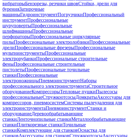
вибраторы
Бензорезы, резчики швов
Стойки, дрели для
бурения
Затирочные
машины
Гидроинструмент
Погрузчики
Профессиональный
инструмент
Профессиональные
шуруповерты
Профессиональные
шлифмашины
Профессиональные
перфораторы
Профессиональные циркулярные
пилы
Профессиональные электролобзики
Профессиональные
дрели
Профессиональные фрезеры
Профессиональные
мультиинструменты
Профессиональные
электрорубанки
Профессиональные строительные
фены
Профессиональные строительные
пистолеты
Профессиональные точильные
станки
Профессиональные
электроножницы
Пневмоинструмент
Наборы
профессионального электроинструмента
Строительное
оборудование
Компрессоры
Тепловые пушки
Пылесосы
профессиональные
Стружкоотсосы
Домкраты
Аксессуары для
компрессоров, пневмосистем
Системы пылеудаления для
электроинструмента
Пневмоинструмент
Станки и
оборудование
Деревообрабатывающие
станки
Ленточнопильные станки
Металлообрабатывающие
станки
Плиткорезные станки
Точильные
станки
Комплектующие для станков
Оснастка для
станков
Аксессуары для станков
Стружкоотсосы
Аксессуары