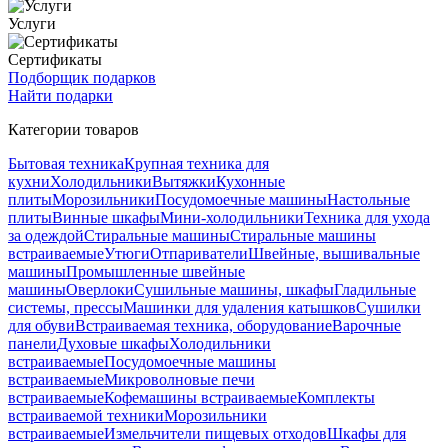
Услуги
Сертификаты
Подборщик подарков
Найти подарки
Категории товаров
Бытовая техника
Крупная техника для
кухни
Холодильники
Вытяжки
Кухонные
плиты
Морозильники
Посудомоечные машины
Настольные
плиты
Винные шкафы
Мини-холодильники
Техника для ухода
за одеждой
Стиральные машины
Стиральные машины
встраиваемые
Утюги
Отпариватели
Швейные, вышивальные
машины
Промышленные швейные
машины
Оверлоки
Сушильные машины, шкафы
Гладильные
системы, прессы
Машинки для удаления катышков
Сушилки
для обуви
Встраиваемая техника, оборудование
Варочные
панели
Духовые шкафы
Холодильники
встраиваемые
Посудомоечные машины
встраиваемые
Микроволновые печи
встраиваемые
Кофемашины встраиваемые
Комплекты
встраиваемой техники
Морозильники
встраиваемые
Измельчители пищевых отходов
Шкафы для