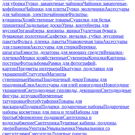
для уборки
Турки, заварочные чайники
Чайники заварочные,
кофейники
Чайники для плиты
Турки, молочники
Аксессуары
для чайников, электрочайников
Фильтры-
кувшины
Хозяйственные товары
Сушилки для белья,
прищепки
Гладильные доски
Урны, контейнеры для
мусора
Органайзеры, корзины, ящики
Туалетная бумага,
бумажные полотенца
Салфетки, мочалки, губки, мусорные
пакеты
Фольга, пленка, пакеты
Упаковочная тара
Аксессуары
для глажения
Аксессуары для стирки
Веревки,
шпагаты
Емкости, дозаторы для моющих средств
Вешалки-
плечики
Мешки хозяйственные
Сувениры
Копилки
Картины,
постеры
Фотоальбомы
Рамки для фотографий,
картин
Предметы интерьера
Шкатулки, подставки для
украшений
Статуэтки
Магниты
сувенирные
Иконы
Праздничный декор
Товары для
праздника
Елки
Аксессуары для елей новогодних
Новогодние
украшения
Светодиодные гирлянды, декорации
Светодиодные
фигуры, игрушки
Временные
татуировки
Фотобутафория
Товары для
маскарада
Подарки
Подарки, подарочные наборы
Подарочные
наборы косметики для лица и тела
Наборы для
бритья
Оформление подарков
Сантехника и
водоснабжение
Сантехника
Душевые кабины, поддоны,
двери
Ванны
Унитазы
Умывальники
Умывальники со
смесителями
Смесители
Душевые панели,