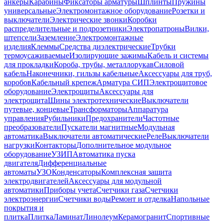
анкеры
Карабины
Фиксаторы арматуры
Шплинты
Пружины
универсальные
Электромонтажное оборудование
Розетки и
выключатели
Электрические звонки
Коробки
распределительные и подрозетники
Электропатроны
Вилки,
штепсели
Заземление
Электромонтажные
изделия
Клеммы
Средства диэлектрические
Трубки
термоусаживаемые
Изолирующие зажимы
Кабель и системы
для прокладки
Короба, трубы, металлорукав
Силовой
кабель
Наконечники, гильзы кабельные
Аксессуары для труб,
коробов
Кабельный крепеж
Арматура СИП
Электрощитовое
оборудование
Электрощиты
Аксессуары для
электрощита
Шины электротехнические
Выключатели
путевые, концевые
Трансформаторы
Аппаратура
управления
Рубильники
Предохранители
Частотные
преобразователи
Пускатели магнитные
Модульная
автоматика
Выключатели автоматические
Реле
Выключатели
нагрузки
Контакторы
Дополнительное модульное
оборудование
УЗИП
Автоматика пуска
двигателя
Дифференциальные
автоматы
УЗО
Конденсаторы
Комплексная защита
электродвигателей
Аксессуары для модульной
автоматики
Приборы учета
Счетчики газа
Счетчики
электроэнергии
Счетчики воды
Ремонт и отделка
Напольные
покрытия и
плитка
Плитка
Ламинат
Линолеум
Керамогранит
Спортивные