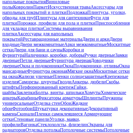
напольные покрытия
Виниловые
полы
Ковролин
Паркет
Искусственная трава
Аксессуары для
напольных покрытий и плитки
Подложка
Плинтусы, уголки,
обводы для труб
Плинтусы для сантехники
Фуги для
плитки
Порожки, профили для пола и плитки
Приспособления
для укладки плитки
Системы выравнивания
плитки
Аксессуары для напольных
покрытий
Реставрационные материалы
Двери и арки
Двери
входные
Двери межкомнатные
Арки межкомнатные
Москитные
сетки
Двери для бани и сауны
Коробки и
фурнитура
Наличники, коробки, доборы
Ручки дверные
Замки
дверные
Петли дверные
Фурнитура дверная
Доводчики
дверные
Окна и подоконники
Окна
Подоконники, отливы
Окна
мансардные
Фурнитура оконная
Мягкие окна
Москитные сетки
на окна
Жалюзи уличные
Пленки солнцезащитные
Крепежные
изделия
Саморезы, шурупы
Гвозди
Анкеры, дюбели
Скобы,
штифты
Перфорированный крепеж
Гайки,
шайбы
Заклепки
Болты, винты, шпильки
Хомуты
Химические
анкеры
Карабины
Фиксаторы арматуры
Шплинты
Пружины
универсальные
Отделка стен
Обои
Жидкие
обои
Фотообои
Штукатурки декоративные
Декоративный
камень
Скинали
Пленки самоклеящиеся
Армирующие
сетки
Стеновые панели
Уголки, маяки,
профили
Вагонка
Стеклохолсты, флизелин
Экраны для
радиаторов
Отделка потолка
Потолочные системы
Потолочные