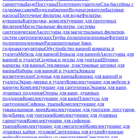
гарнитуры
Биде
Писсуары
Полотенцесушители
Спа-бассейны с
гидромассажем
Водоснабжение
Водонагреватели
Бытовые
насосы
Проточные фильтры для воды
Фильтры-
кувшины
Картриджи, комплектующие для проточных
фильтров
Магистральные фильтры, системы
сантехнические
Аксессуары для магистральных фильтров,
систем сантехнических
Трубы полипропиленовые
Фитинги
полипропиленовые
Расширительные баки,
гидроаккумуляторы
Обустройство ванной комнаты и
туалета
Мебель для ванной
Зеркала для ванной
Аксессуары для
ванной и туалета
Сиденья и чехлы для унитаза
Шторки,
карнизы для ванны
Стеклянные, пластиковые шторки для
ванны
Наборы для ванной и туалета
Зеркала
косметические
Сиденья для ванны
Коврики для ванной и
туалета
Экран-дверки в туалет
Комплектующие для мебели в
ванную
Комплектующие для сантехники
Экраны для ванн,
душевых поддонов
Опоры для ванн, душевых
поддонов
Комплектующие для ванн
Плинтусы для
сантехники
Сифоны, трапы
Комплектующие для
умывальников, моек
Комплектующие для унитазов, писсуаров,
биде
Бачки для унитазов
Комплектующие для душевых
гарнитуров
Комплектующие для сифонов,
трапов
Комплектующие для смесителей
Комплектующие для
душевых кабин, уголков
Сантехника для кухни
Кухонные
мойки
Кухонные мойки со смесителями
Смесители для