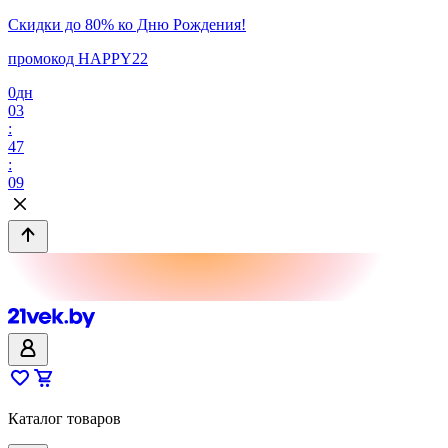
Скидки до 80% ко Дню Рождения!
промокод HAPPY22
0
дн
03
:
47
:
09
Каталог товаров