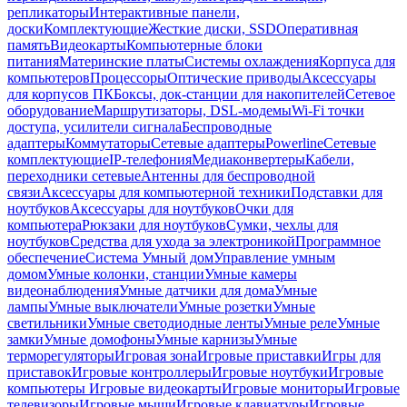
репликаторы
Интерактивные панели,
доски
Комплектующие
Жесткие диски, SSD
Оперативная
память
Видеокарты
Компьютерные блоки
питания
Материнские платы
Системы охлаждения
Корпуса для
компьютеров
Процессоры
Оптические приводы
Аксессуары
для корпусов ПК
Боксы, док-станции для накопителей
Сетевое
оборудование
Маршрутизаторы, DSL-модемы
Wi-Fi точки
доступа, усилители сигнала
Беспроводные
адаптеры
Коммутаторы
Сетевые адаптеры
Powerline
Сетевые
комплектующие
IP-телефония
Медиаконвертеры
Кабели,
переходники сетевые
Антенны для беспроводной
связи
Аксессуары для компьютерной техники
Подставки для
ноутбуков
Аксессуары для ноутбуков
Очки для
компьютера
Рюкзаки для ноутбуков
Сумки, чехлы для
ноутбуков
Средства для ухода за электроникой
Программное
обеспечение
Система Умный дом
Управление умным
домом
Умные колонки, станции
Умные камеры
видеонаблюдения
Умные датчики для дома
Умные
лампы
Умные выключатели
Умные розетки
Умные
светильники
Умные светодиодные ленты
Умные реле
Умные
замки
Умные домофоны
Умные карнизы
Умные
терморегуляторы
Игровая зона
Игровые приставки
Игры для
приставок
Игровые контроллеры
Игровые ноутбуки
Игровые
компьютеры
Игровые видеокарты
Игровые мониторы
Игровые
телевизоры
Игровые мыши
Игровые клавиатуры
Игровые