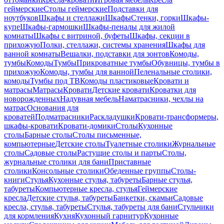
геймерские
Столы геймерские
Подставки для
ноутбуков
Шкафы и стеллажи
Шкафы
Стенки, горки
Шкафы-
купе
Шкафы-гармошки
Шкафы-пеналы для жилой
комнаты
Шкафы с витриной, буфеты
Шкафы, секции в
прихожую
Полки, стеллажи, системы хранения
Шкафы для
ванной комнаты
Вешалки, подставки для зонтов
Комоды,
тумбы
Комоды
Тумбы
Прикроватные тумбы
Обувницы, тумбы в
прихожую
Комоды, тумбы для ванной
Пеленальные столики,
комоды
Тумбы под ТВ
Комоды пластиковые
Кровати и
матрасы
Матрасы
Кровати
Детские кровати
Кроватки для
новорожденных
Надувная мебель
Наматрасники, чехлы на
матрас
Основания для
кроватей
Подматрасники
Раскладушки
Кровати-трансформеры,
шкафы-кровати
Кровати-домики
Столы
Кухонные
столы
Барные столы
Столы письменные,
компьютерные
Детские столы
Туалетные столики
Журнальные
столы
Садовые столы
Растущие столы и парты
Столы,
журнальные столики для бани
Приставные
столики
Консольные столики
Обеденные группы
Столы-
книги
Стулья
Кухонные стулья, табуреты
Барные стулья,
табуреты
Компьютерные кресла, стулья
Геймерские
кресла
Детские стулья, табуреты
Банкетки, скамьи
Садовые
кресла, стулья, табуреты
Стулья, табуреты для бани
Стульчики
для кормления
Кухня
Кухонный гарнитур
Кухонные