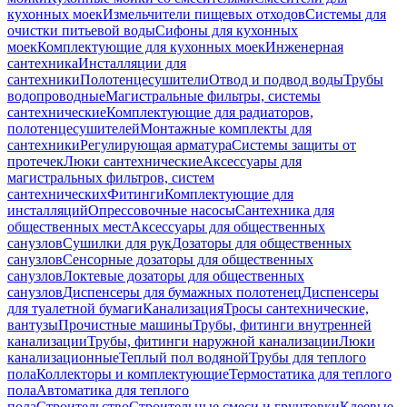
кухонных моек
Измельчители пищевых отходов
Системы для
очистки питьевой воды
Сифоны для кухонных
моек
Комплектующие для кухонных моек
Инженерная
сантехника
Инсталляции для
сантехники
Полотенцесушители
Отвод и подвод воды
Трубы
водопроводные
Магистральные фильтры, системы
сантехнические
Комплектующие для радиаторов,
полотенцесушителей
Монтажные комплекты для
сантехники
Регулирующая арматура
Системы защиты от
протечек
Люки сантехнические
Аксессуары для
магистральных фильтров, систем
сантехнических
Фитинги
Комплектующие для
инсталляций
Опрессовочные насосы
Сантехника для
общественных мест
Аксессуары для общественных
санузлов
Сушилки для рук
Дозаторы для общественных
санузлов
Сенсорные дозаторы для общественных
санузлов
Локтевые дозаторы для общественных
санузлов
Диспенсеры для бумажных полотенец
Диспенсеры
для туалетной бумаги
Канализация
Тросы сантехнические,
вантузы
Прочистные машины
Трубы, фитинги внутренней
канализации
Трубы, фитинги наружной канализации
Люки
канализационные
Теплый пол водяной
Трубы для теплого
пола
Коллекторы и комплектующие
Термостатика для теплого
пола
Автоматика для теплого
пола
Строительство
Строительные смеси и грунтовки
Клеевые