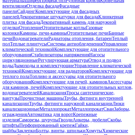
материалы
Шифер
Профнастил
Рулонная кровля
Кровельная
вентиляция
Отделка фасада
Фасадные
панели
Сайдинг
Комплектующие для фасадных
панелей
Декоративные штукатурки для фасада
Клинкерная
плитка для фасада
Декоративный камень для наружной
отделки
Отопление
Отопительные котлы
Газовые
колонки
Камины, печи-камины
Отопительные печи
Банные
печи
Водонагреватели
Радиаторы отопления, батареи
Теплый
пол
Теплые плинтусы
Системы антиобледенения
Управление
климатической техникой
Комплектующие для отопительного
оборудования
Стабилизаторы напряжения
Насосы
циркуляционные
Регулирующая арматура
Отвод и подвод
воды
Дымоходы и комплектующие
Управление климатической
техникой
Комплектующие для радиаторов
Комплектующие для
теплого пола
Топливо и аксессуары для отопительного
оборудования
Комплектующие для печей, каминов
Аксессуары
для каминов, печей
Комплектующие для отопительных котлов,
водонагревателей
Канализация
Тросы сантехнические,
вантузы
Прочистные машины
Трубы, фитинги внутренней
канализации
Трубы, фитинги наружной канализации
Люки
канализационные
Металлопрокат
Металлопрокат
Сваи
Заборы,
ограждения
Автоматика для ворот
Крепежные
изделия
Саморезы, шурупы
Гвозди
Анкеры, дюбели
Скобы,
штифты
Перфорированный крепеж
Гайки,
шайбы
Заклепки
Болты, винты, шпильки
Хомуты
Химические