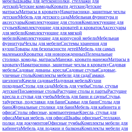
мебель
Шкафы для детской
Полки, стеллажи для
детской
Детские комоды
Кровати детские
Детские
матрасы
Матрасы в кроватку
Наматрасники, защитные чехлы
детские
Мебель для детского сада
Мебельная фурнитура и
аксессуары
Комплектующие для столов
Комплектующие для
стульев
Комплектующие для кроватей и кроваток
Аксессуары
для мебели
Комплектующие для мягкой
мебели
Комплектующие для корпусной мебели
Мебельная
фурнитура
Чехлы для мебели
Системы хранения для
кухни
Товары для безопасности детей
Мебель для самых
маленьких
Кроватки для новорожденных
Пеленальные
столики, комоды, матрасы
Манежи, кровати-манежи
Матрасы в
кроватку
Наматрасники, защитные чехлы в кроватку
Садовая
мебель
Садовые диваны, кресла
Садовые стулья
Садовые,
уличные столы
Комплекты мебели для сада
Гамаки,
шезлонги
Качели садовые
Надувная мебель
Кухни
походные
Столы для сада
Мебель для учебы
Столы, стулья
детские
Письменные столы
Растущие столы и парты
Растущие
кресла и стулья для учебы
Мебель для бани и сауны
Стулья,
табуретки, подставки для бани
Скамьи для бани
Столы для
бани
Журнальные столики для бани
Мебель для кабинета и
офиса
Столы офисные, компьютерные
Кресла, стулья для
офиса
Мягкая мебель для офиса
Шкафы офисные
Стеллажи,
полки для документов
Офисные тумбы
Комплекты мебели для
кабинета
Мебель для лоджии и балкона
Комплекты мебели для