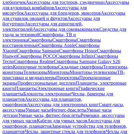
хлебопечек
Аксессуары для тостеров, сэндвичниц
Аксессуары
для кухонных комбайнов
Аксессуары для
мясорубок
Аксессуары для блендеров, миксеров
Аксессуары
для сушилок овощей и фруктов
Аксессуары для
йогуртниц
Аксессуары для аэрогрилей,
электрогрилей
Аксессуары для соковыжималок
Средства для
ухода за техникой
Смартфоны, ТВ и
электроника
Смартфоны
Смартфоны
Смартфоны
восстановленные
Смартфоны Apple
Смартфоны
Xiaomi
Смартфоны Samsung
Смартфоны Honor
Смартфоны
Huawei
Смартфоны POCO
Смартфоны Infinix
Смартфоны
Tecno
Смартфоны Realme
Смартфоны Samsung Galaxy S26
series
Кнопочные телефоны
Складные смартфоны
Телевизоры,
мониторы
Телевизоры
Мониторы
Мониторы-телевизоры
ТВ-
приставки и медиаплееры
Проекторы
Проекционные
экраны
Профессиональные дисплеи
Планшеты, электронные
книги
Планшеты
Электронные книги
Графические
планшеты
Блокноты электронные
Чехлы, бамперы для
планшетов
Аксессуары для планшетов,
смартфонов
Аксессуары для электронных книг
Смарт-часы,
аксессуары
Умные часы
Фитнес-браслеты
Умные часы
детские
Умные часы, фитнес-браслеты
Ремешки, аксессуары
для умных часов
Кабели для умных часов
Аксессуары для
смартфонов, планшетов
Зарядные устройства для телефонов,
планшетов
Чехлы, защитные стекла для телефонов
Чехлы для