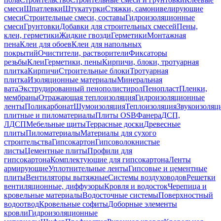
смеси
Шпатлевки
Штукатурки
Стяжки, самонивелирующие
смеси
Строительные смеси, составы
Гидроизоляционные
смеси
Грунтовки
Добавки для строительных смесей
Пены,
клеи, герметики
Жидкие гвозди
Герметики
Монтажная
пена
Клеи для обоев
Клеи для напольных
покрытий
Очистители, растворители
Фиксаторы
резьбы
Клеи
Герметики, пены
Кирпичи, блоки, тротуарная
плитка
Кирпичи
Строительные блоки
Тротуарная
плитка
Изоляционные материалы
Минеральная
вата
Экструдированный пенополистирол
Пенопласт
Пленки,
мембраны
Отражающая теплоизоляция
Гидроизоляционные
ленты
Поликарбонат
Шумоизоляция
Теплоизоляция
Звукоизоляц
плитные и пиломатериалы
Плиты OSB
Фанера
ДСП,
ЛДСП
Мебельные щиты
Террасные доски
Древесные
плиты
Пиломатериалы
Материалы для сухого
строительства
Гипсокартон
Гипсоволокнистые
листы
Цементные плиты
Профили для
гипсокартона
Комплектующие для гипсокартона
Ленты
армирующие
Уплотнительные ленты
Гипсовые и цементные
плиты
Вентиляторы вытяжные
Системы воздуховодов
Решетки
вентиляционные, диффузоры
Кровля и водосток
Черепица и
кровельные материалы
Водосточные системы
Поверхностный
водоотвод
Кровельные софиты
Доборные элементы
кровли
Гидроизоляционные