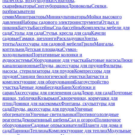
пылесосы, воздуходувки
Аэраторы,
скарификаторы
Снегоуборщики
Дровоколы
Сеялки,
разбрасыватели
семян
Минитракторы
Миникультиваторы
Мойки высокого
давления
Наборы садового электроинструмента
Отдых и
пикник
Батуты
Бассейны
Спа-бассейны
Комплекты мебели для
сада
Столы для сада
Стулья, кресла для сада
Качели
садовые
Гамаки, шезлонги
Раскладушки
Зонты,
тенты
Аксессуары для садовой мебели
Грили
Мангалы,
коптильни
Детская площадка
Сумки-
холодильники
Портативные колонки и
аудиосистемы
Оборудование для участка
Бытовые насосы
Люки
канализационные
Пруды, аксессуары для прудов
Фильтры,
насосы, стерилизаторы для прудов
Компрессоры для
прудов
Станции биологической очистки
Запчасти и
комплектующие для оборудования
Благоустройство
участка
Дачные дома
Беседки
Бани
Хозблоки и
сараи
Аксессуары для озеленения сада
Декор для сада
Почтовые
ящики, таблички
Козырьки
Скворечники, кормушки для
птиц
Домики для насекомых
Фонтаны, скульптуры для
сада
Пруды, аксессуары для прудов
Уличные
обогреватели
Уличные светильники
Противогололедные
реагенты
Декоративный щебень
Сад и огород
Поливочное
оборудование
Садовые опрыскиватели
Шланги для дома и
сада
Парники
Теплицы
Комплектующие для теплиц
Модульные