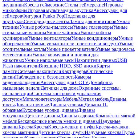
наушники
Кресла геймерские
Столы геймерские
Игровые
микрофоны
Игровая мультимедиа акустика
Аксессуары для
геймеров
Фигурки Funko Pop
Подставки для
ноутбуков
Светодиодные ленты
Лампы для мониторов
Умная
техника
Умные роботы-пылесосы
Умные телевизоры
Умные
стиральные машины
Умные чайники
Умные роботы
кулинарные
Умные вентиляторы
Умные кондиционеры
Умные
обогреватели
Умные увлажнители, очистители воздуха
Умные
отопительные котлы
Умные проветриватели
Умные радиочасы,
метеостанции
Умные кормушки и поилки для
животных
Умные напольные весы
Накопители данных
USB
Flash накопители
Внешние HDD, SSD диски
Карты
памяти
Сетевые накопители
Картридеры
Оптические
диски
Наблюдение и безопасность
Камеры
видеонаблюдения
Аксессуары для CCTV
Домофоны,
вызывные панели
Датчики для дома
Охранные системы,
сигнализации
Системы контроля и управления
доступом
Металлодетекторы
Мебель
Мягкая мебель
Диваны,
тахты
Диваны прямые
Диваны угловые
Диваны П-
образные
Кухонные уголки, диваны
Диваны
модульные
Детские диваны
Диваны садовые
Комплекты мягкой
мебели
Бескаркасные кресла-мешки и диваны
Надувные
диваны
Кресла
Кресла
Кресла-мешки и пуфы
Кресла-качалки,
кресла-маятники
Детские кресла, пуфы
Надувные кресла
Пуфы,
оттоманки
Кресла-кровати
Игровая мебель
Кресла