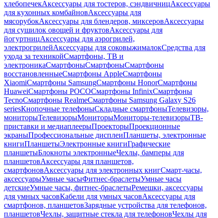
хлебопечек
Аксессуары для тостеров, сэндвичниц
Аксессуары
для кухонных комбайнов
Аксессуары для
мясорубок
Аксессуары для блендеров, миксеров
Аксессуары
для сушилок овощей и фруктов
Аксессуары для
йогуртниц
Аксессуары для аэрогрилей,
электрогрилей
Аксессуары для соковыжималок
Средства для
ухода за техникой
Смартфоны, ТВ и
электроника
Смартфоны
Смартфоны
Смартфоны
восстановленные
Смартфоны Apple
Смартфоны
Xiaomi
Смартфоны Samsung
Смартфоны Honor
Смартфоны
Huawei
Смартфоны POCO
Смартфоны Infinix
Смартфоны
Tecno
Смартфоны Realme
Смартфоны Samsung Galaxy S26
series
Кнопочные телефоны
Складные смартфоны
Телевизоры,
мониторы
Телевизоры
Мониторы
Мониторы-телевизоры
ТВ-
приставки и медиаплееры
Проекторы
Проекционные
экраны
Профессиональные дисплеи
Планшеты, электронные
книги
Планшеты
Электронные книги
Графические
планшеты
Блокноты электронные
Чехлы, бамперы для
планшетов
Аксессуары для планшетов,
смартфонов
Аксессуары для электронных книг
Смарт-часы,
аксессуары
Умные часы
Фитнес-браслеты
Умные часы
детские
Умные часы, фитнес-браслеты
Ремешки, аксессуары
для умных часов
Кабели для умных часов
Аксессуары для
смартфонов, планшетов
Зарядные устройства для телефонов,
планшетов
Чехлы, защитные стекла для телефонов
Чехлы для