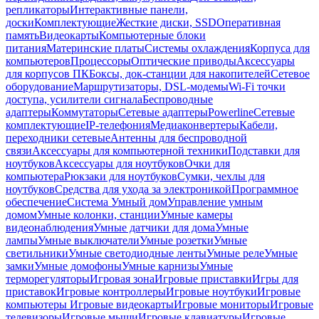
репликаторы
Интерактивные панели,
доски
Комплектующие
Жесткие диски, SSD
Оперативная
память
Видеокарты
Компьютерные блоки
питания
Материнские платы
Системы охлаждения
Корпуса для
компьютеров
Процессоры
Оптические приводы
Аксессуары
для корпусов ПК
Боксы, док-станции для накопителей
Сетевое
оборудование
Маршрутизаторы, DSL-модемы
Wi-Fi точки
доступа, усилители сигнала
Беспроводные
адаптеры
Коммутаторы
Сетевые адаптеры
Powerline
Сетевые
комплектующие
IP-телефония
Медиаконвертеры
Кабели,
переходники сетевые
Антенны для беспроводной
связи
Аксессуары для компьютерной техники
Подставки для
ноутбуков
Аксессуары для ноутбуков
Очки для
компьютера
Рюкзаки для ноутбуков
Сумки, чехлы для
ноутбуков
Средства для ухода за электроникой
Программное
обеспечение
Система Умный дом
Управление умным
домом
Умные колонки, станции
Умные камеры
видеонаблюдения
Умные датчики для дома
Умные
лампы
Умные выключатели
Умные розетки
Умные
светильники
Умные светодиодные ленты
Умные реле
Умные
замки
Умные домофоны
Умные карнизы
Умные
терморегуляторы
Игровая зона
Игровые приставки
Игры для
приставок
Игровые контроллеры
Игровые ноутбуки
Игровые
компьютеры
Игровые видеокарты
Игровые мониторы
Игровые
телевизоры
Игровые мыши
Игровые клавиатуры
Игровые