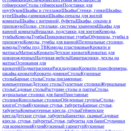
геймерские
Столы геймерские
Подставки для
ноутбуков
Шкафы и стеллажи
Шкафы
Стенки, горки
Шкафы-
купе
Шкафы-гармошки
Шкафы-пеналы для жилой
комнаты
Шкафы с витриной, буфеты
Шкафы, секции в
прихожую
Полки, стеллажи, системы хранения
Шкафы для
ванной комнаты
Вешалки, подставки для зонтов
Комоды,
тумбы
Комоды
Тумбы
Прикроватные тумбы
Обувницы, тумбы в
прихожую
Комоды, тумбы для ванной
Пеленальные столики,
комоды
Тумбы под ТВ
Комоды пластиковые
Кровати и
матрасы
Матрасы
Кровати
Детские кровати
Кроватки для
новорожденных
Надувная мебель
Наматрасники, чехлы на
матрас
Основания для
кроватей
Подматрасники
Раскладушки
Кровати-трансформеры,
шкафы-кровати
Кровати-домики
Столы
Кухонные
столы
Барные столы
Столы письменные,
компьютерные
Детские столы
Туалетные столики
Журнальные
столы
Садовые столы
Растущие столы и парты
Столы,
журнальные столики для бани
Приставные
столики
Консольные столики
Обеденные группы
Столы-
книги
Стулья
Кухонные стулья, табуреты
Барные стулья,
табуреты
Компьютерные кресла, стулья
Геймерские
кресла
Детские стулья, табуреты
Банкетки, скамьи
Садовые
кресла, стулья, табуреты
Стулья, табуреты для бани
Стульчики
для кормления
Кухня
Кухонный гарнитур
Кухонные