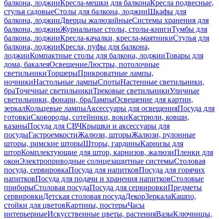
балкона, лоджии
Кресла-мешки для балкона
Кресла подвесные,
стулья садовые
Столы для балкона, лоджии
Шкафы для
балкона, лоджии
Дверцы жалюзийные
Системы хранения для
балкона, лоджии
Журнальные столы, столы-книги
Тумбы для
балкона, лоджии
Кресла-качалки, кресла-маятники
Стулья для
балкона, лоджии
Кресла, пуфы для балкона,
лоджии
Компактные столы для балкона, лоджии
Товары для
дома, бакалея
Освещение
Люстры, потолочные
светильники
Торшеры
Прикроватные лампы,
ночники
Настольные лампы
Споты
Настенные светильники,
бра
Точечные светильники
Трековые светильники
Уличные
светильники, фонари, бра
Лампы
Освещение для картин,
зеркал
Кольцевые лампы
Аксессуары для освещения
Посуда для
готовки
Сковороды, сотейники, воки
Кастрюли, ковши,
казаны
Посуда для СВЧ
Крышки и аксессуары для
посуды
Гастроемкости
Жалюзи, шторы
Жалюзи, рулонные
шторы, римские шторы
Шторы, гардины
Карнизы для
штор
Комплектующие для штор, карнизов, жалюзи
Пленки для
окон
Электроприводные солнцезащитные системы
Столовая
посуда, сервировка
Посуда для напитков
Посуда для горячих
напитков
Посуда для подачи и хранения напитков
Столовые
приборы
Столовая посуда
Посуда для сервировки
Предметы
сервировки
Детская столовая посуда
Декор
Зеркала
Кашпо,
стойки для цветов
Картины, постеры
Часы
интерьерные
Искусственные цветы, растения
Вазы
Ключницы,