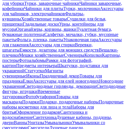
для уборки
Турки, заварочные чайники
Чайники заварочные,
кофейники
Чайники для плиты
Турки, молочники
Аксессуары
для чайников, электрочайников
Фильтры-
кувшины
Хозяйственные товары
Сушилки для белья,
прищепки
Гладильные доски
Урны, контейнеры для
мусора
Органайзеры, корзины, ящики
Туалетная бумага,
бумажные полотенца
Салфетки, мочалки, губки, мусорные
пакеты
Фольга, пленка, пакеты
Упаковочная тара
Аксессуары
для глажения
Аксессуары для стирки
Веревки,
шпагаты
Емкости, дозаторы для моющих средств
Вешалки-
плечики
Мешки хозяйственные
Сувениры
Копилки
Картины,
постеры
Фотоальбомы
Рамки для фотографий,
картин
Предметы интерьера
Шкатулки, подставки для
украшений
Статуэтки
Магниты
сувенирные
Иконы
Праздничный декор
Товары для
праздника
Елки
Аксессуары для елей новогодних
Новогодние
украшения
Светодиодные гирлянды, декорации
Светодиодные
фигуры, игрушки
Временные
татуировки
Фотобутафория
Товары для
маскарада
Подарки
Подарки, подарочные наборы
Подарочные
наборы косметики для лица и тела
Наборы для
бритья
Оформление подарков
Сантехника и
водоснабжение
Сантехника
Душевые кабины, поддоны,
двери
Ванны
Унитазы
Умывальники
Умывальники со
смесителями
Смесители
Душевые панели,