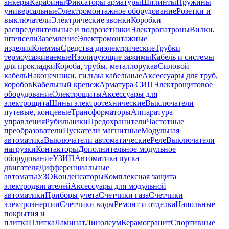
анкеры
Карабины
Фиксаторы арматуры
Шплинты
Пружины
универсальные
Электромонтажное оборудование
Розетки и
выключатели
Электрические звонки
Коробки
распределительные и подрозетники
Электропатроны
Вилки,
штепсели
Заземление
Электромонтажные
изделия
Клеммы
Средства диэлектрические
Трубки
термоусаживаемые
Изолирующие зажимы
Кабель и системы
для прокладки
Короба, трубы, металлорукав
Силовой
кабель
Наконечники, гильзы кабельные
Аксессуары для труб,
коробов
Кабельный крепеж
Арматура СИП
Электрощитовое
оборудование
Электрощиты
Аксессуары для
электрощита
Шины электротехнические
Выключатели
путевые, концевые
Трансформаторы
Аппаратура
управления
Рубильники
Предохранители
Частотные
преобразователи
Пускатели магнитные
Модульная
автоматика
Выключатели автоматические
Реле
Выключатели
нагрузки
Контакторы
Дополнительное модульное
оборудование
УЗИП
Автоматика пуска
двигателя
Дифференциальные
автоматы
УЗО
Конденсаторы
Комплексная защита
электродвигателей
Аксессуары для модульной
автоматики
Приборы учета
Счетчики газа
Счетчики
электроэнергии
Счетчики воды
Ремонт и отделка
Напольные
покрытия и
плитка
Плитка
Ламинат
Линолеум
Керамогранит
Спортивные