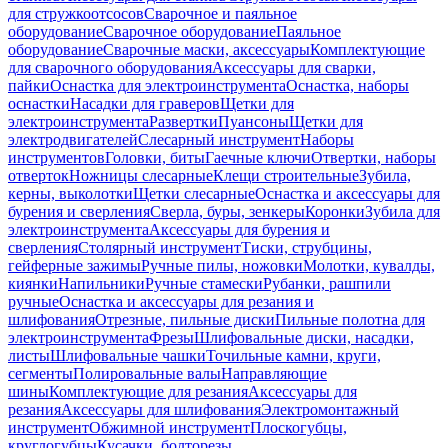
для стружкоотсосов
Сварочное и паяльное
оборудование
Сварочное оборудование
Паяльное
оборудование
Сварочные маски, аксессуары
Комплектующие
для сварочного оборудования
Аксессуары для сварки,
пайки
Оснастка для электроинструмента
Оснастка, наборы
оснастки
Насадки для граверов
Щетки для
электроинструмента
Развертки
Пуансоны
Щетки для
электродвигателей
Слесарный инструмент
Наборы
инструментов
Головки, биты
Гаечные ключи
Отвертки, наборы
отверток
Ножницы слесарные
Клещи строительные
Зубила,
керны, выколотки
Щетки слесарные
Оснастка и аксессуары для
бурения и сверления
Сверла, буры, зенкеры
Коронки
Зубила для
электроинструмента
Аксессуары для бурения и
сверления
Столярный инструмент
Тиски, струбцины,
гейферные зажимы
Ручные пилы, ножовки
Молотки, кувалды,
киянки
Напильники
Ручные стамески
Рубанки, рашпили
ручные
Оснастка и аксессуары для резания и
шлифования
Отрезные, пильные диски
Пильные полотна для
электроинструмента
Фрезы
Шлифовальные диски, насадки,
листы
Шлифовальные чашки
Точильные камни, круги,
сегменты
Полировальные валы
Направляющие
шины
Комплектующие для резания
Аксессуары для
резания
Аксессуары для шлифования
Электромонтажный
инструмент
Обжимной инструмент
Плоскогубцы,
круглогубцы
Кусачки, болторезы,