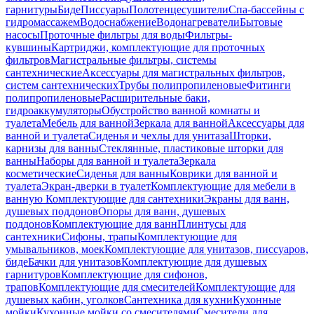
гарнитуры
Биде
Писсуары
Полотенцесушители
Спа-бассейны с
гидромассажем
Водоснабжение
Водонагреватели
Бытовые
насосы
Проточные фильтры для воды
Фильтры-
кувшины
Картриджи, комплектующие для проточных
фильтров
Магистральные фильтры, системы
сантехнические
Аксессуары для магистральных фильтров,
систем сантехнических
Трубы полипропиленовые
Фитинги
полипропиленовые
Расширительные баки,
гидроаккумуляторы
Обустройство ванной комнаты и
туалета
Мебель для ванной
Зеркала для ванной
Аксессуары для
ванной и туалета
Сиденья и чехлы для унитаза
Шторки,
карнизы для ванны
Стеклянные, пластиковые шторки для
ванны
Наборы для ванной и туалета
Зеркала
косметические
Сиденья для ванны
Коврики для ванной и
туалета
Экран-дверки в туалет
Комплектующие для мебели в
ванную
Комплектующие для сантехники
Экраны для ванн,
душевых поддонов
Опоры для ванн, душевых
поддонов
Комплектующие для ванн
Плинтусы для
сантехники
Сифоны, трапы
Комплектующие для
умывальников, моек
Комплектующие для унитазов, писсуаров,
биде
Бачки для унитазов
Комплектующие для душевых
гарнитуров
Комплектующие для сифонов,
трапов
Комплектующие для смесителей
Комплектующие для
душевых кабин, уголков
Сантехника для кухни
Кухонные
мойки
Кухонные мойки со смесителями
Смесители для