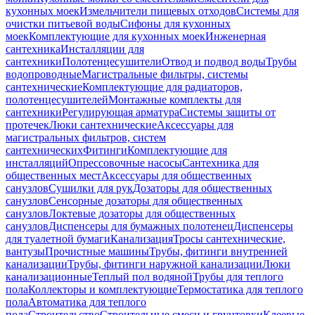
кухонных моек
Измельчители пищевых отходов
Системы для
очистки питьевой воды
Сифоны для кухонных
моек
Комплектующие для кухонных моек
Инженерная
сантехника
Инсталляции для
сантехники
Полотенцесушители
Отвод и подвод воды
Трубы
водопроводные
Магистральные фильтры, системы
сантехнические
Комплектующие для радиаторов,
полотенцесушителей
Монтажные комплекты для
сантехники
Регулирующая арматура
Системы защиты от
протечек
Люки сантехнические
Аксессуары для
магистральных фильтров, систем
сантехнических
Фитинги
Комплектующие для
инсталляций
Опрессовочные насосы
Сантехника для
общественных мест
Аксессуары для общественных
санузлов
Сушилки для рук
Дозаторы для общественных
санузлов
Сенсорные дозаторы для общественных
санузлов
Локтевые дозаторы для общественных
санузлов
Диспенсеры для бумажных полотенец
Диспенсеры
для туалетной бумаги
Канализация
Тросы сантехнические,
вантузы
Прочистные машины
Трубы, фитинги внутренней
канализации
Трубы, фитинги наружной канализации
Люки
канализационные
Теплый пол водяной
Трубы для теплого
пола
Коллекторы и комплектующие
Термостатика для теплого
пола
Автоматика для теплого
пола
Строительство
Строительные смеси и грунтовки
Клеевые