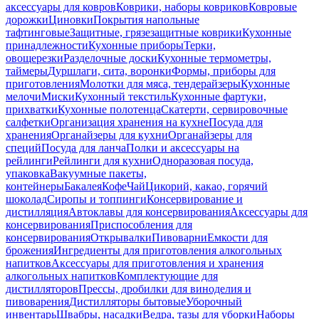
аксессуары для ковров
Коврики, наборы ковриков
Ковровые
дорожки
Циновки
Покрытия напольные
тафтинговые
Защитные, грязезащитные коврики
Кухонные
принадлежности
Кухонные приборы
Терки,
овощерезки
Разделочные доски
Кухонные термометры,
таймеры
Дуршлаги, сита, воронки
Формы, приборы для
приготовления
Молотки для мяса, тендерайзеры
Кухонные
мелочи
Миски
Кухонный текстиль
Кухонные фартуки,
прихватки
Кухонные полотенца
Скатерти, сервировочные
салфетки
Организация хранения на кухне
Посуда для
хранения
Органайзеры для кухни
Органайзеры для
специй
Посуда для ланча
Полки и аксессуары на
рейлинги
Рейлинги для кухни
Одноразовая посуда,
упаковка
Вакуумные пакеты,
контейнеры
Бакалея
Кофе
Чай
Цикорий, какао, горячий
шоколад
Сиропы и топпинги
Консервирование и
дистилляция
Автоклавы для консервирования
Аксессуары для
консервирования
Приспособления для
консервирования
Открывалки
Пивоварни
Емкости для
брожения
Ингредиенты для приготовления алкогольных
напитков
Аксессуары для приготовления и хранения
алкогольных напитков
Комплектующие для
дистилляторов
Прессы, дробилки для виноделия и
пивоварения
Дистилляторы бытовые
Уборочный
инвентарь
Швабры, насадки
Ведра, тазы для уборки
Наборы