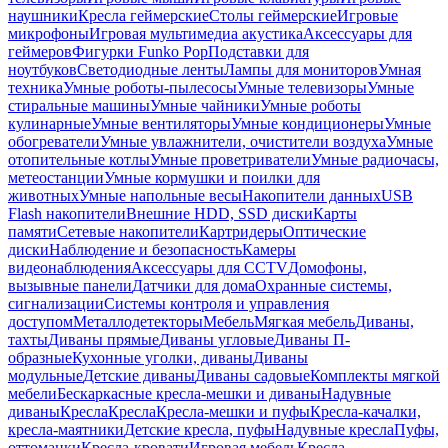
наушники
Кресла геймерские
Столы геймерские
Игровые
микрофоны
Игровая мультимедиа акустика
Аксессуары для
геймеров
Фигурки Funko Pop
Подставки для
ноутбуков
Светодиодные ленты
Лампы для мониторов
Умная
техника
Умные роботы-пылесосы
Умные телевизоры
Умные
стиральные машины
Умные чайники
Умные роботы
кулинарные
Умные вентиляторы
Умные кондиционеры
Умные
обогреватели
Умные увлажнители, очистители воздуха
Умные
отопительные котлы
Умные проветриватели
Умные радиочасы,
метеостанции
Умные кормушки и поилки для
животных
Умные напольные весы
Накопители данных
USB
Flash накопители
Внешние HDD, SSD диски
Карты
памяти
Сетевые накопители
Картридеры
Оптические
диски
Наблюдение и безопасность
Камеры
видеонаблюдения
Аксессуары для CCTV
Домофоны,
вызывные панели
Датчики для дома
Охранные системы,
сигнализации
Системы контроля и управления
доступом
Металлодетекторы
Мебель
Мягкая мебель
Диваны,
тахты
Диваны прямые
Диваны угловые
Диваны П-
образные
Кухонные уголки, диваны
Диваны
модульные
Детские диваны
Диваны садовые
Комплекты мягкой
мебели
Бескаркасные кресла-мешки и диваны
Надувные
диваны
Кресла
Кресла
Кресла-мешки и пуфы
Кресла-качалки,
кресла-маятники
Детские кресла, пуфы
Надувные кресла
Пуфы,
оттоманки
Кресла-кровати
Игровая мебель
Кресла