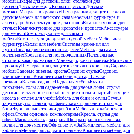
мебель
Шкафы для детской
Полки, стеллажи для
детской
Детские комоды
Кровати детские
Детские
матрасы
Матрасы в кроватку
Наматрасники, защитные чехлы
детские
Мебель для детского сада
Мебельная фурнитура и
аксессуары
Комплектующие для столов
Комплектующие для
стульев
Комплектующие для кроватей и кроваток
Аксессуары
для мебели
Комплектующие для мягкой
мебели
Комплектующие для корпусной мебели
Мебельная
фурнитура
Чехлы для мебели
Системы хранения для
кухни
Товары для безопасности детей
Мебель для самых
маленьких
Кроватки для новорожденных
Пеленальные
столики, комоды, матрасы
Манежи, кровати-манежи
Матрасы в
кроватку
Наматрасники, защитные чехлы в кроватку
Садовая
мебель
Садовые диваны, кресла
Садовые стулья
Садовые,
уличные столы
Комплекты мебели для сада
Гамаки,
шезлонги
Качели садовые
Надувная мебель
Кухни
походные
Столы для сада
Мебель для учебы
Столы, стулья
детские
Письменные столы
Растущие столы и парты
Растущие
кресла и стулья для учебы
Мебель для бани и сауны
Стулья,
табуретки, подставки для бани
Скамьи для бани
Столы для
бани
Журнальные столики для бани
Мебель для кабинета и
офиса
Столы офисные, компьютерные
Кресла, стулья для
офиса
Мягкая мебель для офиса
Шкафы офисные
Стеллажи,
полки для документов
Офисные тумбы
Комплекты мебели для
кабинета
Мебель для лоджии и балкона
Комплекты мебели для