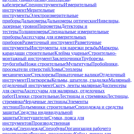
кабелерезы
Специнструменты
Измерительный
инструмент
Мерительные
инструменты
Электроизмерительные
приборы
Дальномеры
Дальномеры оптические
Нивелиры,
лазерные уровни
Пирометры
Детекторы и
тестеры
Толщиномеры
Специальные измерительные
приборы
Аксессуары для измерительных
приборов
Разметочный инструмент
Разметочные
инструменты
Инструменты для нарезки резьбы
Маркеры,
карандаши строительные
Клейма ударные
Строительно-
монтажный инструмент
Заклепочники
Труборезы,
трубогибы
Ножи строительные
Мультитулы
Пробойники,
просекатели отверстий
Ломы
Степлеры
механические
Стеклорезы
Прикаточные валики
Отделочный
инструмент
Плиткорезы
Кельмы, шпатели, гладилки
Малярный,
отделочный инструмент
Скотч, ленты малярные
Диспенсеры
для скотча
Аксессуары для малярных, отделочных
работ
Пленки строительные
Лестницы и стремянки
Лестницы,
стремянки
Чердачные лестницы
Элементы
лестниц
Подъемники строительные
Спецодежда и средства
защиты
Средства индивидуальной
защиты
Огнетушители
Сумки, пояса для
инструментов
Производственная
одежда
Спецодежда
Спецобувь
Организация рабочего
пространства
Фонари, прожекторы
Кейсы, ящики для