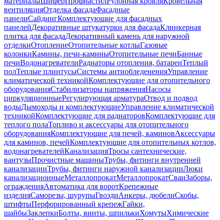
материалы
Шифер
Профнастил
Рулонная кровля
Кровельная
вентиляция
Отделка фасада
Фасадные
панели
Сайдинг
Комплектующие для фасадных
панелей
Декоративные штукатурки для фасада
Клинкерная
плитка для фасада
Декоративный камень для наружной
отделки
Отопление
Отопительные котлы
Газовые
колонки
Камины, печи-камины
Отопительные печи
Банные
печи
Водонагреватели
Радиаторы отопления, батареи
Теплый
пол
Теплые плинтусы
Системы антиобледенения
Управление
климатической техникой
Комплектующие для отопительного
оборудования
Стабилизаторы напряжения
Насосы
циркуляционные
Регулирующая арматура
Отвод и подвод
воды
Дымоходы и комплектующие
Управление климатической
техникой
Комплектующие для радиаторов
Комплектующие для
теплого пола
Топливо и аксессуары для отопительного
оборудования
Комплектующие для печей, каминов
Аксессуары
для каминов, печей
Комплектующие для отопительных котлов,
водонагревателей
Канализация
Тросы сантехнические,
вантузы
Прочистные машины
Трубы, фитинги внутренней
канализации
Трубы, фитинги наружной канализации
Люки
канализационные
Металлопрокат
Металлопрокат
Сваи
Заборы,
ограждения
Автоматика для ворот
Крепежные
изделия
Саморезы, шурупы
Гвозди
Анкеры, дюбели
Скобы,
штифты
Перфорированный крепеж
Гайки,
шайбы
Заклепки
Болты, винты, шпильки
Хомуты
Химические