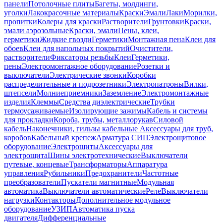
панели
Потолочные плиты
Багеты, молдинги,
уголки
Лакокрасочные материалы
Краски
Эмали
Лаки
Морилки,
пропитки
Колеры для краски
Растворители
Грунтовки
Краски,
эмали аэрозольные
Краски, эмали
Пены, клеи,
герметики
Жидкие гвозди
Герметики
Монтажная пена
Клеи для
обоев
Клеи для напольных покрытий
Очистители,
растворители
Фиксаторы резьбы
Клеи
Герметики,
пены
Электромонтажное оборудование
Розетки и
выключатели
Электрические звонки
Коробки
распределительные и подрозетники
Электропатроны
Вилки,
штепсели
Молниеприемники
Заземление
Электромонтажные
изделия
Клеммы
Средства диэлектрические
Трубки
термоусаживаемые
Изолирующие зажимы
Кабель и системы
для прокладки
Короба, трубы, металлорукав
Силовой
кабель
Наконечники, гильзы кабельные
Аксессуары для труб,
коробов
Кабельный крепеж
Арматура СИП
Электрощитовое
оборудование
Электрощиты
Аксессуары для
электрощита
Шины электротехнические
Выключатели
путевые, концевые
Трансформаторы
Аппаратура
управления
Рубильники
Предохранители
Частотные
преобразователи
Пускатели магнитные
Модульная
автоматика
Выключатели автоматические
Реле
Выключатели
нагрузки
Контакторы
Дополнительное модульное
оборудование
УЗИП
Автоматика пуска
двигателя
Дифференциальные