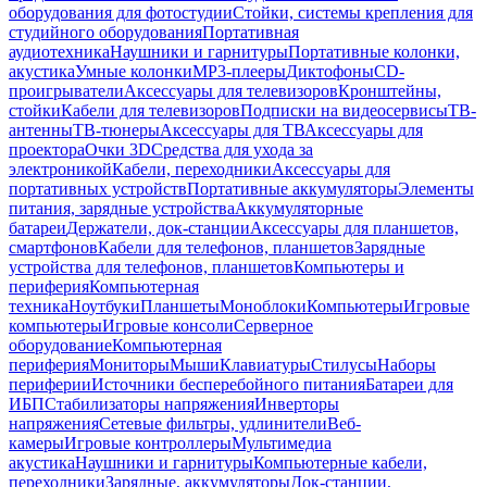
оборудования для фотостудии
Стойки, системы крепления для
студийного оборудования
Портативная
аудиотехника
Наушники и гарнитуры
Портативные колонки,
акустика
Умные колонки
MP3-плееры
Диктофоны
CD-
проигрыватели
Аксессуары для телевизоров
Кронштейны,
стойки
Кабели для телевизоров
Подписки на видеосервисы
ТВ-
антенны
ТВ-тюнеры
Аксессуары для ТВ
Аксессуары для
проектора
Очки 3D
Средства для ухода за
электроникой
Кабели, переходники
Аксессуары для
портативных устройств
Портативные аккумуляторы
Элементы
питания, зарядные устройства
Аккумуляторные
батареи
Держатели, док-станции
Аксессуары для планшетов,
смартфонов
Кабели для телефонов, планшетов
Зарядные
устройства для телефонов, планшетов
Компьютеры и
периферия
Компьютерная
техника
Ноутбуки
Планшеты
Моноблоки
Компьютеры
Игровые
компьютеры
Игровые консоли
Серверное
оборудование
Компьютерная
периферия
Мониторы
Мыши
Клавиатуры
Стилусы
Наборы
периферии
Источники бесперебойного питания
Батареи для
ИБП
Стабилизаторы напряжения
Инверторы
напряжения
Сетевые фильтры, удлинители
Веб-
камеры
Игровые контроллеры
Мультимедиа
акустика
Наушники и гарнитуры
Компьютерные кабели,
переходники
Зарядные, аккумуляторы
Док-станции,