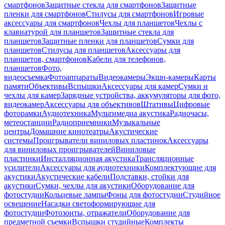
смартфонов
Защитные стекла для смартфонов
Защитные
пленки для смартфонов
Стилусы для смартфонов
Игровые
аксессуары для смартфонов
Чехлы для планшетов
Чехлы с
клавиатурой для планшетов
Защитные стекла для
планшетов
Защитные пленки для планшетов
Сумки для
планшетов
Стилусы для планшетов
Аксессуары для
планшетов, смартфонов
Кабели для телефонов,
планшетов
Фото,
видеосъемка
Фотоаппараты
Видеокамеры
Экшн-камеры
Карты
памяти
Объективы
Вспышки
Аксессуары для камер
Сумки и
чехлы для камер
Зарядные устройства, аккумуляторы для фото,
видеокамер
Аксессуары для объективов
Штативы
Цифровые
фоторамки
Аудиотехника
Мультимедиа акустика
Радиочасы,
метеостанции
Радиоприемники
Музыкальные
центры
Домашние кинотеатры
Акустические
системы
Проигрыватели виниловых пластинок
Аксессуары
для виниловых проигрывателей
Виниловые
пластинки
Инсталляционная акустика
Трансляционные
усилители
Аксессуары для аудиотехники
Комплектующие для
акустики
Акустические кабели
Подставки, стойки для
акустики
Сумки, чехлы для акустики
Оборудование для
фотостудии
Кольцевые лампы
Фоны для фотостудии
Студийное
освещение
Насадки светоформирующие для
фотостудии
Фотозонты, отражатели
Оборудование для
предметной съемки
Вспышки студийные
Комплекты