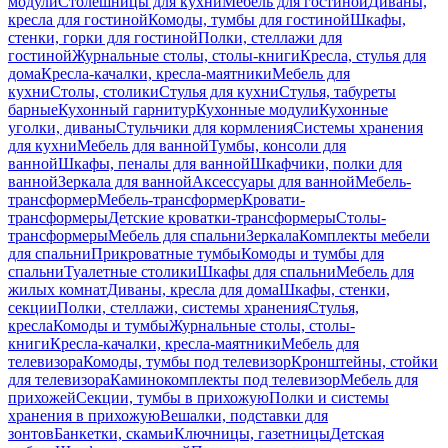
модули
Столешницы для кухни
Мебель для гостиной
Диваны,
кресла для гостиной
Комоды, тумбы для гостиной
Шкафы,
стенки, горки для гостиной
Полки, стеллажи для
гостиной
Журнальные столы, столы-книги
Кресла, стулья для
дома
Кресла-качалки, кресла-маятники
Мебель для
кухни
Столы, столики
Стулья для кухни
Стулья, табуреты
барные
Кухонный гарнитур
Кухонные модули
Кухонные
уголки, диваны
Стульчики для кормления
Системы хранения
для кухни
Мебель для ванной
Тумбы, консоли для
ванной
Шкафы, пеналы для ванной
Шкафчики, полки для
ванной
Зеркала для ванной
Аксессуары для ванной
Мебель-
трансформер
Мебель-трансформер
Кровати-
трансформеры
Детские кроватки-трансформеры
Столы-
трансформеры
Мебель для спальни
Зеркала
Комплекты мебели
для спальни
Прикроватные тумбы
Комоды и тумбы для
спальни
Туалетные столики
Шкафы для спальни
Мебель для
жилых комнат
Диваны, кресла для дома
Шкафы, стенки,
секции
Полки, стеллажи, системы хранения
Стулья,
кресла
Комоды и тумбы
Журнальные столы, столы-
книги
Кресла-качалки, кресла-маятники
Мебель для
телевизора
Комоды, тумбы под телевизор
Кронштейны, стойки
для телевизора
Каминокомплекты под телевизор
Мебель для
прихожей
Секции, тумбы в прихожую
Полки и системы
хранения в прихожую
Вешалки, подставки для
зонтов
Банкетки, скамьи
Ключницы, газетницы
Детская