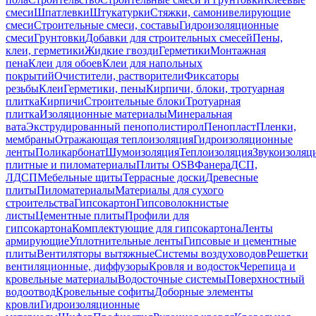
смеси
Шпатлевки
Штукатурки
Стяжки, самонивелирующие
смеси
Строительные смеси, составы
Гидроизоляционные
смеси
Грунтовки
Добавки для строительных смесей
Пены,
клеи, герметики
Жидкие гвозди
Герметики
Монтажная
пена
Клеи для обоев
Клеи для напольных
покрытий
Очистители, растворители
Фиксаторы
резьбы
Клеи
Герметики, пены
Кирпичи, блоки, тротуарная
плитка
Кирпичи
Строительные блоки
Тротуарная
плитка
Изоляционные материалы
Минеральная
вата
Экструдированный пенополистирол
Пенопласт
Пленки,
мембраны
Отражающая теплоизоляция
Гидроизоляционные
ленты
Поликарбонат
Шумоизоляция
Теплоизоляция
Звукоизоляц
плитные и пиломатериалы
Плиты OSB
Фанера
ДСП,
ЛДСП
Мебельные щиты
Террасные доски
Древесные
плиты
Пиломатериалы
Материалы для сухого
строительства
Гипсокартон
Гипсоволокнистые
листы
Цементные плиты
Профили для
гипсокартона
Комплектующие для гипсокартона
Ленты
армирующие
Уплотнительные ленты
Гипсовые и цементные
плиты
Вентиляторы вытяжные
Системы воздуховодов
Решетки
вентиляционные, диффузоры
Кровля и водосток
Черепица и
кровельные материалы
Водосточные системы
Поверхностный
водоотвод
Кровельные софиты
Доборные элементы
кровли
Гидроизоляционные