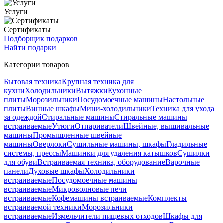
Услуги
Сертификаты
Подборщик подарков
Найти подарки
Категории товаров
Бытовая техника
Крупная техника для
кухни
Холодильники
Вытяжки
Кухонные
плиты
Морозильники
Посудомоечные машины
Настольные
плиты
Винные шкафы
Мини-холодильники
Техника для ухода
за одеждой
Стиральные машины
Стиральные машины
встраиваемые
Утюги
Отпариватели
Швейные, вышивальные
машины
Промышленные швейные
машины
Оверлоки
Сушильные машины, шкафы
Гладильные
системы, прессы
Машинки для удаления катышков
Сушилки
для обуви
Встраиваемая техника, оборудование
Варочные
панели
Духовые шкафы
Холодильники
встраиваемые
Посудомоечные машины
встраиваемые
Микроволновые печи
встраиваемые
Кофемашины встраиваемые
Комплекты
встраиваемой техники
Морозильники
встраиваемые
Измельчители пищевых отходов
Шкафы для