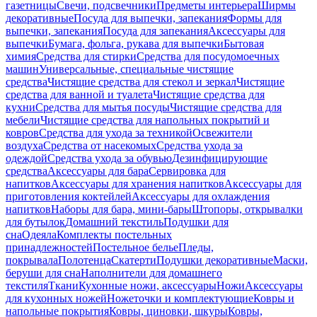
газетницы
Свечи, подсвечники
Предметы интерьера
Ширмы
декоративные
Посуда для выпечки, запекания
Формы для
выпечки, запекания
Посуда для запекания
Аксессуары для
выпечки
Бумага, фольга, рукава для выпечки
Бытовая
химия
Средства для стирки
Средства для посудомоечных
машин
Универсальные, специальные чистящие
средства
Чистящие средства для стекол и зеркал
Чистящие
средства для ванной и туалета
Чистящие средства для
кухни
Средства для мытья посуды
Чистящие средства для
мебели
Чистящие средства для напольных покрытий и
ковров
Средства для ухода за техникой
Освежители
воздуха
Средства от насекомых
Средства ухода за
одеждой
Средства ухода за обувью
Дезинфицирующие
средства
Аксессуары для бара
Сервировка для
напитков
Аксессуары для хранения напитков
Аксессуары для
приготовления коктейлей
Аксессуары для охлаждения
напитков
Наборы для бара, мини-бары
Штопоры, открывалки
для бутылок
Домашний текстиль
Подушки для
сна
Одеяла
Комплекты постельных
принадлежностей
Постельное белье
Пледы,
покрывала
Полотенца
Скатерти
Подушки декоративные
Маски,
беруши для сна
Наполнители для домашнего
текстиля
Ткани
Кухонные ножи, аксессуары
Ножи
Аксессуары
для кухонных ножей
Ножеточки и комплектующие
Ковры и
напольные покрытия
Ковры, циновки, шкуры
Ковры,