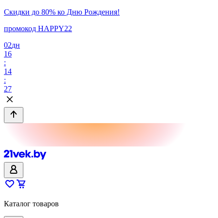
Скидки до 80% ко Дню Рождения!
промокод HAPPY22
02
дн
16
:
14
:
27
Каталог товаров