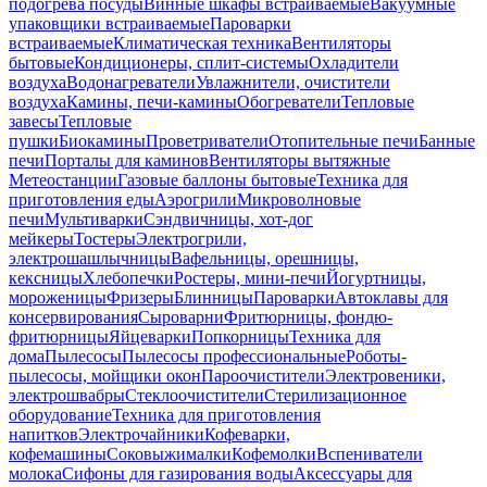
подогрева посуды
Винные шкафы встраиваемые
Вакуумные
упаковщики встраиваемые
Пароварки
встраиваемые
Климатическая техника
Вентиляторы
бытовые
Кондиционеры, сплит-системы
Охладители
воздуха
Водонагреватели
Увлажнители, очистители
воздуха
Камины, печи-камины
Обогреватели
Тепловые
завесы
Тепловые
пушки
Биокамины
Проветриватели
Отопительные печи
Банные
печи
Порталы для каминов
Вентиляторы вытяжные
Метеостанции
Газовые баллоны бытовые
Техника для
приготовления еды
Аэрогрили
Микроволновые
печи
Мультиварки
Сэндвичницы, хот-дог
мейкеры
Тостеры
Электрогрили,
электрошашлычницы
Вафельницы, орешницы,
кексницы
Хлебопечки
Ростеры, мини-печи
Йогуртницы,
мороженицы
Фризеры
Блинницы
Пароварки
Автоклавы для
консервирования
Сыроварни
Фритюрницы, фондю-
фритюрницы
Яйцеварки
Попкорницы
Техника для
дома
Пылесосы
Пылесосы профессиональные
Роботы-
пылесосы, мойщики окон
Пароочистители
Электровеники,
электрошвабры
Стеклоочистители
Стерилизационное
оборудование
Техника для приготовления
напитков
Электрочайники
Кофеварки,
кофемашины
Соковыжималки
Кофемолки
Вспениватели
молока
Сифоны для газирования воды
Аксессуары для