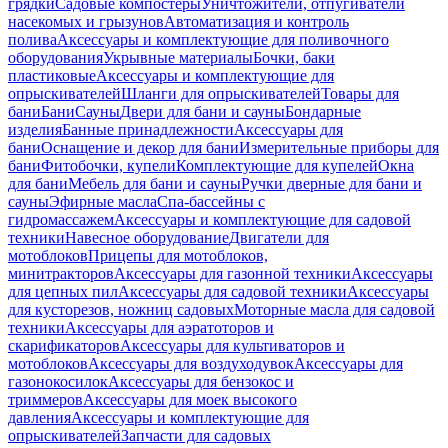
грядки
Садовые компостеры
Уничтожители, отпугиватели
насекомых и грызунов
Автоматизация и контроль
полива
Аксессуары и комплектующие для поливочного
оборудования
Укрывные материалы
Бочки, баки
пластиковые
Аксессуары и комплектующие для
опрыскивателей
Шланги для опрыскивателей
Товары для
бани
Бани
Сауны
Двери для бани и сауны
Бондарные
изделия
Банные принадлежности
Аксессуары для
бани
Оснащение и декор для бани
Измерительные приборы для
бани
Фитобочки, купели
Комплектующие для купелей
Окна
для бани
Мебель для бани и сауны
Ручки дверные для бани и
сауны
Эфирные масла
Спа-бассейны с
гидромассажем
Аксессуары и комплектующие для садовой
техники
Навесное оборудование
Двигатели для
мотоблоков
Прицепы для мотоблоков,
минитракторов
Аксессуары для газонной техники
Аксессуары
для цепных пил
Аксессуары для садовой техники
Аксессуары
для кусторезов, ножниц садовых
Моторные масла для садовой
техники
Аксессуары для аэратоторов и
скарификаторов
Аксессуары для культиваторов и
мотоблоков
Аксессуары для воздуходувок
Аксессуары для
газонокосилок
Аксессуары для бензокос и
триммеров
Аксессуары для моек высокого
давления
Аксессуары и комплектующие для
опрыскивателей
Запчасти для садовых