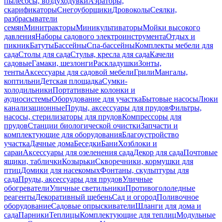
пылесосы, воздуходувки
Аэраторы,
скарификаторы
Снегоуборщики
Дровоколы
Сеялки,
разбрасыватели
семян
Минитракторы
Миникультиваторы
Мойки высокого
давления
Наборы садового электроинструмента
Отдых и
пикник
Батуты
Бассейны
Спа-бассейны
Комплекты мебели для
сада
Столы для сада
Стулья, кресла для сада
Качели
садовые
Гамаки, шезлонги
Раскладушки
Зонты,
тенты
Аксессуары для садовой мебели
Грили
Мангалы,
коптильни
Детская площадка
Сумки-
холодильники
Портативные колонки и
аудиосистемы
Оборудование для участка
Бытовые насосы
Люки
канализационные
Пруды, аксессуары для прудов
Фильтры,
насосы, стерилизаторы для прудов
Компрессоры для
прудов
Станции биологической очистки
Запчасти и
комплектующие для оборудования
Благоустройство
участка
Дачные дома
Беседки
Бани
Хозблоки и
сараи
Аксессуары для озеленения сада
Декор для сада
Почтовые
ящики, таблички
Козырьки
Скворечники, кормушки для
птиц
Домики для насекомых
Фонтаны, скульптуры для
сада
Пруды, аксессуары для прудов
Уличные
обогреватели
Уличные светильники
Противогололедные
реагенты
Декоративный щебень
Сад и огород
Поливочное
оборудование
Садовые опрыскиватели
Шланги для дома и
сада
Парники
Теплицы
Комплектующие для теплиц
Модульные