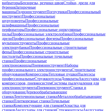
вибраторы
Бензорезы, резчики швов
Стойки, дрели для
бурения
Затирочные
машины
Гидроинструмент
Погрузчики
Профессиональный
инструмент
Профессиональные
шуруповерты
Профессиональные
шлифмашины
Профессиональные
перфораторы
Профессиональные циркулярные
пилы
Профессиональные электролобзики
Профессиональные
дрели
Профессиональные фрезеры
Профессиональные
мультиинструменты
Профессиональные
электрорубанки
Профессиональные строительные
фены
Профессиональные строительные
пистолеты
Профессиональные точильные
станки
Профессиональные
электроножницы
Пневмоинструмент
Наборы
профессионального электроинструмента
Строительное
оборудование
Компрессоры
Тепловые пушки
Пылесосы
профессиональные
Стружкоотсосы
Домкраты
Аксессуары для
компрессоров, пневмосистем
Системы пылеудаления для
электроинструмента
Пневмоинструмент
Станки и
оборудование
Деревообрабатывающие
станки
Ленточнопильные станки
Металлообрабатывающие
станки
Плиткорезные станки
Точильные
станки
Комплектующие для станков
Оснастка для
станков
Аксессуары для станков
Стружкоотсосы
Аксессуары