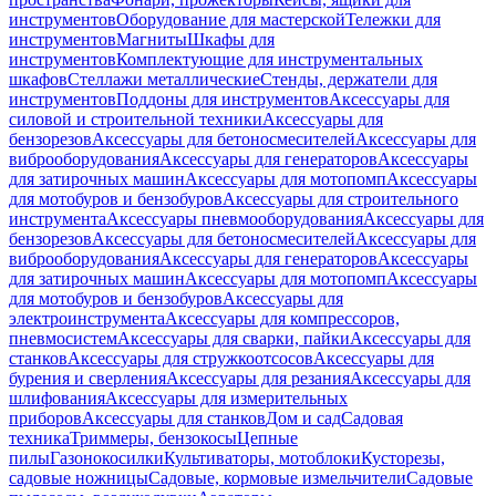
инструментов
Оборудование для мастерской
Тележки для
инструментов
Магниты
Шкафы для
инструментов
Комплектующие для инструментальных
шкафов
Стеллажи металлические
Стенды, держатели для
инструментов
Поддоны для инструментов
Аксессуары для
силовой и строительной техники
Аксессуары для
бензорезов
Аксессуары для бетоносмесителей
Аксессуары для
виброоборудования
Аксессуары для генераторов
Аксессуары
для затирочных машин
Аксессуары для мотопомп
Аксессуары
для мотобуров и бензобуров
Аксессуары для строительного
инструмента
Аксессуары пневмооборудования
Аксессуары для
бензорезов
Аксессуары для бетоносмесителей
Аксессуары для
виброоборудования
Аксессуары для генераторов
Аксессуары
для затирочных машин
Аксессуары для мотопомп
Аксессуары
для мотобуров и бензобуров
Аксессуары для
электроинструмента
Аксессуары для компрессоров,
пневмосистем
Аксессуары для сварки, пайки
Аксессуары для
станков
Аксессуары для стружкоотсосов
Аксессуары для
бурения и сверления
Аксессуары для резания
Аксессуары для
шлифования
Аксессуары для измерительных
приборов
Аксессуары для станков
Дом и сад
Садовая
техника
Триммеры, бензокосы
Цепные
пилы
Газонокосилки
Культиваторы, мотоблоки
Кусторезы,
садовые ножницы
Садовые, кормовые измельчители
Садовые