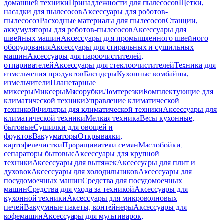
домашней техники
Принадлежности для пылесосов
Щетки,
насадки для пылесосов
Аксессуары для роботов-
пылесосов
Расходные материалы для пылесосов
Станции,
аккумуляторы для роботов-пылесосов
Аксессуары для
швейных машин
Аксессуары для промышленного швейного
оборудования
Аксессуары для стиральных и сушильных
машин
Аксессуары для пароочистителей,
отпаривателей
Аксессуары для стеклоочистителей
Техника для
измельчения продуктов
Блендеры
Кухонные комбайны,
измельчители
Планетарные
миксеры
Миксеры
Мясорубки
Ломтерезки
Комплектующие для
климатической техники
Управление климатической
техникой
Фильтры для климатической техники
Аксессуары для
климатической техники
Мелкая техника
Весы кухонные,
бытовые
Сушилки для овощей и
фруктов
Вакууматоры
Открывалки,
картофелечистки
Проращиватели семян
Маслобойки,
сепараторы бытовые
Аксессуары для крупной
техники
Аксессуары для вытяжек
Аксессуары для плит и
духовок
Аксессуары для холодильников
Аксессуары для
посудомоечных машин
Средства для посудомоечных
машин
Средства для ухода за техникой
Аксессуары для
кухонной техники
Аксессуары для микроволновых
печей
Вакуумные пакеты, контейнеры
Аксессуары для
кофемашин
Аксессуары для мультиварок,