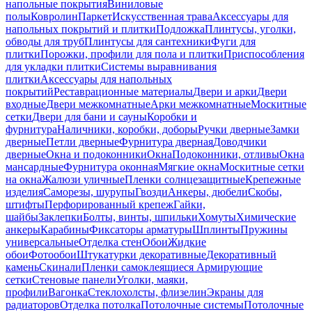
напольные покрытия
Виниловые
полы
Ковролин
Паркет
Искусственная трава
Аксессуары для
напольных покрытий и плитки
Подложка
Плинтусы, уголки,
обводы для труб
Плинтусы для сантехники
Фуги для
плитки
Порожки, профили для пола и плитки
Приспособления
для укладки плитки
Системы выравнивания
плитки
Аксессуары для напольных
покрытий
Реставрационные материалы
Двери и арки
Двери
входные
Двери межкомнатные
Арки межкомнатные
Москитные
сетки
Двери для бани и сауны
Коробки и
фурнитура
Наличники, коробки, доборы
Ручки дверные
Замки
дверные
Петли дверные
Фурнитура дверная
Доводчики
дверные
Окна и подоконники
Окна
Подоконники, отливы
Окна
мансардные
Фурнитура оконная
Мягкие окна
Москитные сетки
на окна
Жалюзи уличные
Пленки солнцезащитные
Крепежные
изделия
Саморезы, шурупы
Гвозди
Анкеры, дюбели
Скобы,
штифты
Перфорированный крепеж
Гайки,
шайбы
Заклепки
Болты, винты, шпильки
Хомуты
Химические
анкеры
Карабины
Фиксаторы арматуры
Шплинты
Пружины
универсальные
Отделка стен
Обои
Жидкие
обои
Фотообои
Штукатурки декоративные
Декоративный
камень
Скинали
Пленки самоклеящиеся
Армирующие
сетки
Стеновые панели
Уголки, маяки,
профили
Вагонка
Стеклохолсты, флизелин
Экраны для
радиаторов
Отделка потолка
Потолочные системы
Потолочные