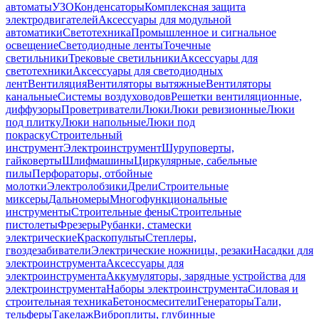
автоматы
УЗО
Конденсаторы
Комплексная защита
электродвигателей
Аксессуары для модульной
автоматики
Светотехника
Промышленное и сигнальное
освещение
Светодиодные ленты
Точечные
светильники
Трековые светильники
Аксессуары для
светотехники
Аксессуары для светодиодных
лент
Вентиляция
Вентиляторы вытяжные
Вентиляторы
канальные
Системы воздуховодов
Решетки вентиляционные,
диффузоры
Проветриватели
Люки
Люки ревизионные
Люки
под плитку
Люки напольные
Люки под
покраску
Строительный
инструмент
Электроинструмент
Шуруповерты,
гайковерты
Шлифмашины
Циркулярные, сабельные
пилы
Перфораторы, отбойные
молотки
Электролобзики
Дрели
Строительные
миксеры
Дальномеры
Многофункциональные
инструменты
Строительные фены
Строительные
пистолеты
Фрезеры
Рубанки, стамески
электрические
Краскопульты
Степлеры,
гвоздезабиватели
Электрические ножницы, резаки
Насадки для
электроинструмента
Аксессуары для
электроинструмента
Аккумуляторы, зарядные устройства для
электроинструмента
Наборы электроинструмента
Силовая и
строительная техника
Бетоносмесители
Генераторы
Тали,
тельферы
Такелаж
Виброплиты, глубинные