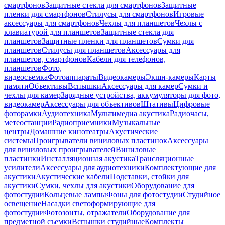
смартфонов
Защитные стекла для смартфонов
Защитные
пленки для смартфонов
Стилусы для смартфонов
Игровые
аксессуары для смартфонов
Чехлы для планшетов
Чехлы с
клавиатурой для планшетов
Защитные стекла для
планшетов
Защитные пленки для планшетов
Сумки для
планшетов
Стилусы для планшетов
Аксессуары для
планшетов, смартфонов
Кабели для телефонов,
планшетов
Фото,
видеосъемка
Фотоаппараты
Видеокамеры
Экшн-камеры
Карты
памяти
Объективы
Вспышки
Аксессуары для камер
Сумки и
чехлы для камер
Зарядные устройства, аккумуляторы для фото,
видеокамер
Аксессуары для объективов
Штативы
Цифровые
фоторамки
Аудиотехника
Мультимедиа акустика
Радиочасы,
метеостанции
Радиоприемники
Музыкальные
центры
Домашние кинотеатры
Акустические
системы
Проигрыватели виниловых пластинок
Аксессуары
для виниловых проигрывателей
Виниловые
пластинки
Инсталляционная акустика
Трансляционные
усилители
Аксессуары для аудиотехники
Комплектующие для
акустики
Акустические кабели
Подставки, стойки для
акустики
Сумки, чехлы для акустики
Оборудование для
фотостудии
Кольцевые лампы
Фоны для фотостудии
Студийное
освещение
Насадки светоформирующие для
фотостудии
Фотозонты, отражатели
Оборудование для
предметной съемки
Вспышки студийные
Комплекты