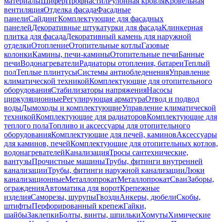
материалы
Шифер
Профнастил
Рулонная кровля
Кровельная
вентиляция
Отделка фасада
Фасадные
панели
Сайдинг
Комплектующие для фасадных
панелей
Декоративные штукатурки для фасада
Клинкерная
плитка для фасада
Декоративный камень для наружной
отделки
Отопление
Отопительные котлы
Газовые
колонки
Камины, печи-камины
Отопительные печи
Банные
печи
Водонагреватели
Радиаторы отопления, батареи
Теплый
пол
Теплые плинтусы
Системы антиобледенения
Управление
климатической техникой
Комплектующие для отопительного
оборудования
Стабилизаторы напряжения
Насосы
циркуляционные
Регулирующая арматура
Отвод и подвод
воды
Дымоходы и комплектующие
Управление климатической
техникой
Комплектующие для радиаторов
Комплектующие для
теплого пола
Топливо и аксессуары для отопительного
оборудования
Комплектующие для печей, каминов
Аксессуары
для каминов, печей
Комплектующие для отопительных котлов,
водонагревателей
Канализация
Тросы сантехнические,
вантузы
Прочистные машины
Трубы, фитинги внутренней
канализации
Трубы, фитинги наружной канализации
Люки
канализационные
Металлопрокат
Металлопрокат
Сваи
Заборы,
ограждения
Автоматика для ворот
Крепежные
изделия
Саморезы, шурупы
Гвозди
Анкеры, дюбели
Скобы,
штифты
Перфорированный крепеж
Гайки,
шайбы
Заклепки
Болты, винты, шпильки
Хомуты
Химические