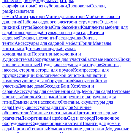
пылесосы, воздуходувки
Аэраторы,
скарификаторы
Снегоуборщики
Дровоколы
Сеялки,
разбрасыватели
семян
Минитракторы
Миникультиваторы
Мойки высокого
давления
Наборы садового электроинструмента
Отдых и
пикник
Батуты
Бассейны
Спа-бассейны
Комплекты мебели для
сада
Столы для сада
Стулья, кресла для сада
Качели
садовые
Гамаки, шезлонги
Раскладушки
Зонты,
тенты
Аксессуары для садовой мебели
Грили
Мангалы,
коптильни
Детская площадка
Сумки-
холодильники
Портативные колонки и
аудиосистемы
Оборудование для участка
Бытовые насосы
Люки
канализационные
Пруды, аксессуары для прудов
Фильтры,
насосы, стерилизаторы для прудов
Компрессоры для
прудов
Станции биологической очистки
Запчасти и
комплектующие для оборудования
Благоустройство
участка
Дачные дома
Беседки
Бани
Хозблоки и
сараи
Аксессуары для озеленения сада
Декор для сада
Почтовые
ящики, таблички
Козырьки
Скворечники, кормушки для
птиц
Домики для насекомых
Фонтаны, скульптуры для
сада
Пруды, аксессуары для прудов
Уличные
обогреватели
Уличные светильники
Противогололедные
реагенты
Декоративный щебень
Сад и огород
Поливочное
оборудование
Садовые опрыскиватели
Шланги для дома и
сада
Парники
Теплицы
Комплектующие для теплиц
Модульные