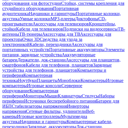
оборудования для фотостудии
Стойки, системы крепления для
студийного оборудования
Портативная
аудиотехника
Наушники и гарнитуры
Портативные колонки,
акустика
Умные колонки
MP3-плееры
Диктофоны
CD-
проигрыватели
Аксессуары для телевизоров
Кронштейны,
стойки
Кабели для телевизоров
Подписки на видеосервисы
ТВ-
антенны
ТВ-тюнеры
Аксессуары для ТВ
Аксессуары для
проектора
Очки 3D
Средства для ухода за
электроникой
Кабели, переходники
Аксессуары для
портативных устройств
Портативные аккумуляторы
Элементы
питания, зарядные устройства
Аккумуляторные
батареи
Держатели, док-станции
Аксессуары для планшетов,
смартфонов
Кабели для телефонов, планшетов
Зарядные
устройства для телефонов, планшетов
Компьютеры и
периферия
Компьютерная
техника
Ноутбуки
Планшеты
Моноблоки
Компьютеры
Игровые
компьютеры
Игровые консоли
Серверное
оборудование
Компьютерная
периферия
Мониторы
Мыши
Клавиатуры
Стилусы
Наборы
периферии
Источники бесперебойного питания
Батареи для
ИБП
Стабилизаторы напряжения
Инверторы
напряжения
Сетевые фильтры, удлинители
Веб-
камеры
Игровые контроллеры
Мультимедиа
акустика
Наушники и гарнитуры
Компьютерные кабели,
переходники
Зарядные, аккумуляторы
Док-станции,