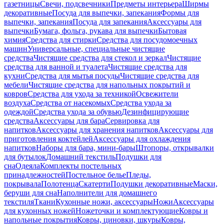
газетницы
Свечи, подсвечники
Предметы интерьера
Ширмы
декоративные
Посуда для выпечки, запекания
Формы для
выпечки, запекания
Посуда для запекания
Аксессуары для
выпечки
Бумага, фольга, рукава для выпечки
Бытовая
химия
Средства для стирки
Средства для посудомоечных
машин
Универсальные, специальные чистящие
средства
Чистящие средства для стекол и зеркал
Чистящие
средства для ванной и туалета
Чистящие средства для
кухни
Средства для мытья посуды
Чистящие средства для
мебели
Чистящие средства для напольных покрытий и
ковров
Средства для ухода за техникой
Освежители
воздуха
Средства от насекомых
Средства ухода за
одеждой
Средства ухода за обувью
Дезинфицирующие
средства
Аксессуары для бара
Сервировка для
напитков
Аксессуары для хранения напитков
Аксессуары для
приготовления коктейлей
Аксессуары для охлаждения
напитков
Наборы для бара, мини-бары
Штопоры, открывалки
для бутылок
Домашний текстиль
Подушки для
сна
Одеяла
Комплекты постельных
принадлежностей
Постельное белье
Пледы,
покрывала
Полотенца
Скатерти
Подушки декоративные
Маски,
беруши для сна
Наполнители для домашнего
текстиля
Ткани
Кухонные ножи, аксессуары
Ножи
Аксессуары
для кухонных ножей
Ножеточки и комплектующие
Ковры и
напольные покрытия
Ковры, циновки, шкуры
Ковры,