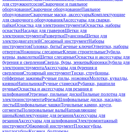
для стружкоотсосов
Сварочное и паяльное
оборудование
Сварочное оборудование
Паяльное
оборудование
Сварочные маски, аксессуары
Комплектующие
для сварочного оборудования
Аксессуары для сварки,
пайки
Оснастка для электроинструмента
Оснастка, наборы
оснастки
Насадки для граверов
Щетки для
электроинструмента
Развертки
Пуансоны
Щетки для
электродвигателей
Слесарный инструмент
Наборы
инструментов
Головки, биты
Гаечные ключи
Отвертки, наборы
отверток
Ножницы слесарные
Клещи строительные
Зубила,
керны, выколотки
Щетки слесарные
Оснастка и аксессуары для
бурения и сверления
Сверла, буры, зенкеры
Коронки
Зубила для
электроинструмента
Аксессуары для бурения и
сверления
Столярный инструмент
Тиски, струбцины,
гейферные зажимы
Ручные пилы, ножовки
Молотки, кувалды,
киянки
Напильники
Ручные стамески
Рубанки, рашпили
ручные
Оснастка и аксессуары для резания и
шлифования
Отрезные, пильные диски
Пильные полотна для
электроинструмента
Фрезы
Шлифовальные диски, насадки,
листы
Шлифовальные чашки
Точильные камни, круги,
сегменты
Полировальные валы
Направляющие
шины
Комплектующие для резания
Аксессуары для
резания
Аксессуары для шлифования
Электромонтажный
инструмент
Обжимной инструмент
Плоскогубцы,
круглогубцы
Кусачки, болторезы,