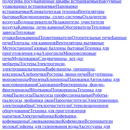
подогрева посуды
Винные шкафы встраиваемые
Вакуумные
упаковщики встраиваемые
Пароварки
встраиваемые
Климатическая техника
Вентиляторы
бытовые
Кондиционеры, сплит-системы
Охладители
воздуха
Водонагреватели
Увлажнители, очистители
воздуха
Камины, печи-камины
Обогреватели
Тепловые
завесы
Тепловые
пушки
Биокамины
Проветриватели
Отопительные печи
Банные
печи
Порталы для каминов
Вентиляторы вытяжные
Метеостанции
Газовые баллоны бытовые
Техника для
приготовления еды
Аэрогрили
Микроволновые
печи
Мультиварки
Сэндвичницы, хот-дог
мейкеры
Тостеры
Электрогрили,
электрошашлычницы
Вафельницы, орешницы,
кексницы
Хлебопечки
Ростеры, мини-печи
Йогуртницы,
мороженицы
Фризеры
Блинницы
Пароварки
Автоклавы для
консервирования
Сыроварни
Фритюрницы, фондю-
фритюрницы
Яйцеварки
Попкорницы
Техника для
дома
Пылесосы
Пылесосы профессиональные
Роботы-
пылесосы, мойщики окон
Пароочистители
Электровеники,
электрошвабры
Стеклоочистители
Стерилизационное
оборудование
Техника для приготовления
напитков
Электрочайники
Кофеварки,
кофемашины
Соковыжималки
Кофемолки
Вспениватели
молока
Сифоны для газирования воды
Аксессуары для