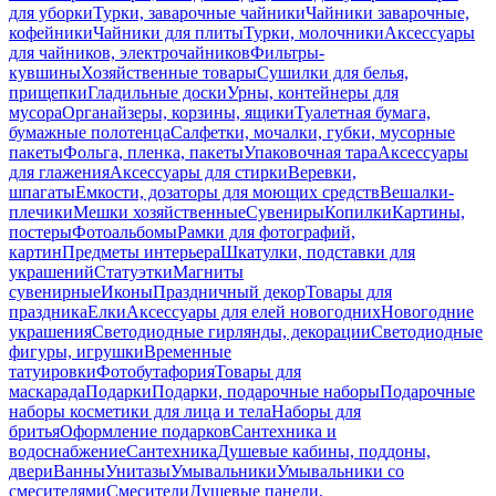
для уборки
Турки, заварочные чайники
Чайники заварочные,
кофейники
Чайники для плиты
Турки, молочники
Аксессуары
для чайников, электрочайников
Фильтры-
кувшины
Хозяйственные товары
Сушилки для белья,
прищепки
Гладильные доски
Урны, контейнеры для
мусора
Органайзеры, корзины, ящики
Туалетная бумага,
бумажные полотенца
Салфетки, мочалки, губки, мусорные
пакеты
Фольга, пленка, пакеты
Упаковочная тара
Аксессуары
для глажения
Аксессуары для стирки
Веревки,
шпагаты
Емкости, дозаторы для моющих средств
Вешалки-
плечики
Мешки хозяйственные
Сувениры
Копилки
Картины,
постеры
Фотоальбомы
Рамки для фотографий,
картин
Предметы интерьера
Шкатулки, подставки для
украшений
Статуэтки
Магниты
сувенирные
Иконы
Праздничный декор
Товары для
праздника
Елки
Аксессуары для елей новогодних
Новогодние
украшения
Светодиодные гирлянды, декорации
Светодиодные
фигуры, игрушки
Временные
татуировки
Фотобутафория
Товары для
маскарада
Подарки
Подарки, подарочные наборы
Подарочные
наборы косметики для лица и тела
Наборы для
бритья
Оформление подарков
Сантехника и
водоснабжение
Сантехника
Душевые кабины, поддоны,
двери
Ванны
Унитазы
Умывальники
Умывальники со
смесителями
Смесители
Душевые панели,