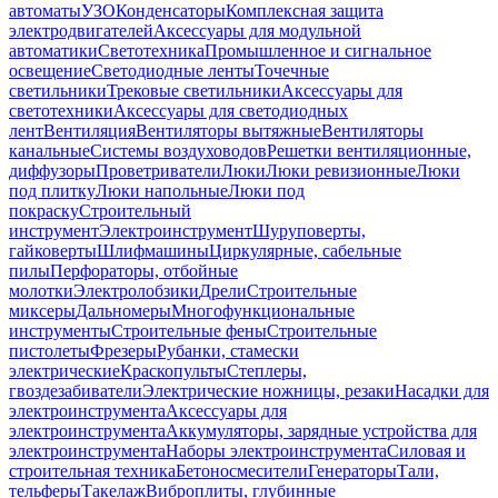
автоматы
УЗО
Конденсаторы
Комплексная защита
электродвигателей
Аксессуары для модульной
автоматики
Светотехника
Промышленное и сигнальное
освещение
Светодиодные ленты
Точечные
светильники
Трековые светильники
Аксессуары для
светотехники
Аксессуары для светодиодных
лент
Вентиляция
Вентиляторы вытяжные
Вентиляторы
канальные
Системы воздуховодов
Решетки вентиляционные,
диффузоры
Проветриватели
Люки
Люки ревизионные
Люки
под плитку
Люки напольные
Люки под
покраску
Строительный
инструмент
Электроинструмент
Шуруповерты,
гайковерты
Шлифмашины
Циркулярные, сабельные
пилы
Перфораторы, отбойные
молотки
Электролобзики
Дрели
Строительные
миксеры
Дальномеры
Многофункциональные
инструменты
Строительные фены
Строительные
пистолеты
Фрезеры
Рубанки, стамески
электрические
Краскопульты
Степлеры,
гвоздезабиватели
Электрические ножницы, резаки
Насадки для
электроинструмента
Аксессуары для
электроинструмента
Аккумуляторы, зарядные устройства для
электроинструмента
Наборы электроинструмента
Силовая и
строительная техника
Бетоносмесители
Генераторы
Тали,
тельферы
Такелаж
Виброплиты, глубинные