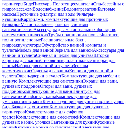
гарнитуры
Биде
Писсуары
Полотенцесушители
Спа-бассейны с
гидромассажем
Водоснабжение
Водонагреватели
Бытовые
насосы
Проточные фильтры для воды
Фильтры-
кувшины
Картриджи, комплектующие для проточных
фильтров
Магистральные фильтры, системы
сантехнические
Аксессуары для магистральных фильтров,
систем сантехнических
Трубы полипропиленовые
Фитинги
полипропиленовые
Расширительные баки,
гидроаккумуляторы
Обустройство ванной комнаты и
туалета
Мебель для ванной
Зеркала для ванной
Аксессуары для
ванной и туалета
Сиденья и чехлы для унитаза
Шторки,
карнизы для ванны
Стеклянные, пластиковые шторки для
ванны
Наборы для ванной и туалета
Зеркала
косметические
Сиденья для ванны
Коврики для ванной и
туалета
Экран-дверки в туалет
Комплектующие для мебели в
ванную
Комплектующие для сантехники
Экраны для ванн,
душевых поддонов
Опоры для ванн, душевых
поддонов
Комплектующие для ванн
Плинтусы для
сантехники
Сифоны, трапы
Комплектующие для
умывальников, моек
Комплектующие для унитазов, писсуаров,
биде
Бачки для унитазов
Комплектующие для душевых
гарнитуров
Комплектующие для сифонов,
трапов
Комплектующие для смесителей
Комплектующие для
душевых кабин, уголков
Сантехника для кухни
Кухонные
мойки
Кухонные мойки со смесителями
Смесители для