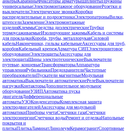
анкеры
Карабины
Фиксаторы арматуры
Шплинты
Пружины
универсальные
Электромонтажное оборудование
Розетки и
выключатели
Электрические звонки
Коробки
распределительные и подрозетники
Электропатроны
Вилки,
штепсели
Заземление
Электромонтажные
изделия
Клеммы
Средства диэлектрические
Трубки
термоусаживаемые
Изолирующие зажимы
Кабель и системы
для прокладки
Короба, трубы, металлорукав
Силовой
кабель
Наконечники, гильзы кабельные
Аксессуары для труб,
коробов
Кабельный крепеж
Арматура СИП
Электрощитовое
оборудование
Электрощиты
Аксессуары для
электрощита
Шины электротехнические
Выключатели
путевые, концевые
Трансформаторы
Аппаратура
управления
Рубильники
Предохранители
Частотные
преобразователи
Пускатели магнитные
Модульная
автоматика
Выключатели автоматические
Реле
Выключатели
нагрузки
Контакторы
Дополнительное модульное
оборудование
УЗИП
Автоматика пуска
двигателя
Дифференциальные
автоматы
УЗО
Конденсаторы
Комплексная защита
электродвигателей
Аксессуары для модульной
автоматики
Приборы учета
Счетчики газа
Счетчики
электроэнергии
Счетчики воды
Ремонт и отделка
Напольные
покрытия и
плитка
Плитка
Ламинат
Линолеум
Керамогранит
Спортивные