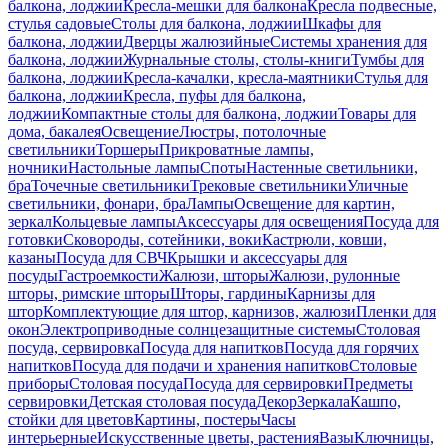
балкона, лоджии
Кресла-мешки для балкона
Кресла подвесные,
стулья садовые
Столы для балкона, лоджии
Шкафы для
балкона, лоджии
Дверцы жалюзийные
Системы хранения для
балкона, лоджии
Журнальные столы, столы-книги
Тумбы для
балкона, лоджии
Кресла-качалки, кресла-маятники
Стулья для
балкона, лоджии
Кресла, пуфы для балкона,
лоджии
Компактные столы для балкона, лоджии
Товары для
дома, бакалея
Освещение
Люстры, потолочные
светильники
Торшеры
Прикроватные лампы,
ночники
Настольные лампы
Споты
Настенные светильники,
бра
Точечные светильники
Трековые светильники
Уличные
светильники, фонари, бра
Лампы
Освещение для картин,
зеркал
Кольцевые лампы
Аксессуары для освещения
Посуда для
готовки
Сковороды, сотейники, воки
Кастрюли, ковши,
казаны
Посуда для СВЧ
Крышки и аксессуары для
посуды
Гастроемкости
Жалюзи, шторы
Жалюзи, рулонные
шторы, римские шторы
Шторы, гардины
Карнизы для
штор
Комплектующие для штор, карнизов, жалюзи
Пленки для
окон
Электроприводные солнцезащитные системы
Столовая
посуда, сервировка
Посуда для напитков
Посуда для горячих
напитков
Посуда для подачи и хранения напитков
Столовые
приборы
Столовая посуда
Посуда для сервировки
Предметы
сервировки
Детская столовая посуда
Декор
Зеркала
Кашпо,
стойки для цветов
Картины, постеры
Часы
интерьерные
Искусственные цветы, растения
Вазы
Ключницы,