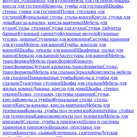
модули
Столешницы для кухни
Мебель для гостиной
Диваны,
кресла для гостиной
Комоды, тумбы для гостиной
Шкафы,
стенки, горки для гостиной
Полки, стеллажи для
гостиной
Журнальные столы, столы-книги
Кресла, стулья для
дома
Кресла-качалки, кресла-маятники
Мебель для
кухни
Столы, столики
Стулья для кухни
Стулья, табуреты
барные
Кухонный гарнитур
Кухонные модули
Кухонные
уголки, диваны
Стульчики для кормления
Системы хранения
для кухни
Мебель для ванной
Тумбы, консоли для
ванной
Шкафы, пеналы для ванной
Шкафчики, полки для
ванной
Зеркала для ванной
Аксессуары для ванной
Мебель-
трансформер
Мебель-трансформер
Кровати-
трансформеры
Детские кроватки-трансформеры
Столы-
трансформеры
Мебель для спальни
Зеркала
Комплекты мебели
для спальни
Прикроватные тумбы
Комоды и тумбы для
спальни
Туалетные столики
Шкафы для спальни
Мебель для
жилых комнат
Диваны, кресла для дома
Шкафы, стенки,
секции
Полки, стеллажи, системы хранения
Стулья,
кресла
Комоды и тумбы
Журнальные столы, столы-
книги
Кресла-качалки, кресла-маятники
Мебель для
телевизора
Комоды, тумбы под телевизор
Кронштейны, стойки
для телевизора
Каминокомплекты под телевизор
Мебель для
прихожей
Секции, тумбы в прихожую
Полки и системы
хранения в прихожую
Вешалки, подставки для
зонтов
Банкетки, скамьи
Ключницы, газетницы
Детская