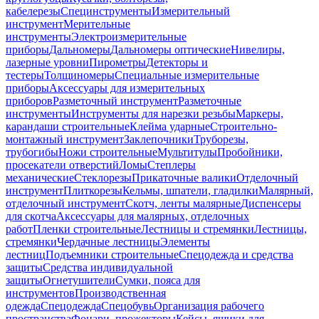
кабелерезы
Специнструменты
Измерительный
инструмент
Мерительные
инструменты
Электроизмерительные
приборы
Дальномеры
Дальномеры оптические
Нивелиры,
лазерные уровни
Пирометры
Детекторы и
тестеры
Толщиномеры
Специальные измерительные
приборы
Аксессуары для измерительных
приборов
Разметочный инструмент
Разметочные
инструменты
Инструменты для нарезки резьбы
Маркеры,
карандаши строительные
Клейма ударные
Строительно-
монтажный инструмент
Заклепочники
Труборезы,
трубогибы
Ножи строительные
Мультитулы
Пробойники,
просекатели отверстий
Ломы
Степлеры
механические
Стеклорезы
Прикаточные валики
Отделочный
инструмент
Плиткорезы
Кельмы, шпатели, гладилки
Малярный,
отделочный инструмент
Скотч, ленты малярные
Диспенсеры
для скотча
Аксессуары для малярных, отделочных
работ
Пленки строительные
Лестницы и стремянки
Лестницы,
стремянки
Чердачные лестницы
Элементы
лестниц
Подъемники строительные
Спецодежда и средства
защиты
Средства индивидуальной
защиты
Огнетушители
Сумки, пояса для
инструментов
Производственная
одежда
Спецодежда
Спецобувь
Организация рабочего
пространства
Фонари, прожекторы
Кейсы, ящики для