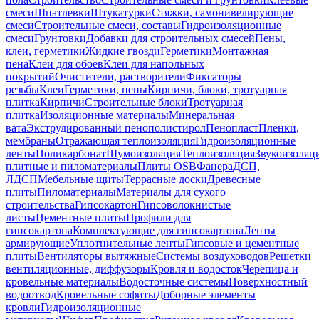
смеси
Шпатлевки
Штукатурки
Стяжки, самонивелирующие
смеси
Строительные смеси, составы
Гидроизоляционные
смеси
Грунтовки
Добавки для строительных смесей
Пены,
клеи, герметики
Жидкие гвозди
Герметики
Монтажная
пена
Клеи для обоев
Клеи для напольных
покрытий
Очистители, растворители
Фиксаторы
резьбы
Клеи
Герметики, пены
Кирпичи, блоки, тротуарная
плитка
Кирпичи
Строительные блоки
Тротуарная
плитка
Изоляционные материалы
Минеральная
вата
Экструдированный пенополистирол
Пенопласт
Пленки,
мембраны
Отражающая теплоизоляция
Гидроизоляционные
ленты
Поликарбонат
Шумоизоляция
Теплоизоляция
Звукоизоляц
плитные и пиломатериалы
Плиты OSB
Фанера
ДСП,
ЛДСП
Мебельные щиты
Террасные доски
Древесные
плиты
Пиломатериалы
Материалы для сухого
строительства
Гипсокартон
Гипсоволокнистые
листы
Цементные плиты
Профили для
гипсокартона
Комплектующие для гипсокартона
Ленты
армирующие
Уплотнительные ленты
Гипсовые и цементные
плиты
Вентиляторы вытяжные
Системы воздуховодов
Решетки
вентиляционные, диффузоры
Кровля и водосток
Черепица и
кровельные материалы
Водосточные системы
Поверхностный
водоотвод
Кровельные софиты
Доборные элементы
кровли
Гидроизоляционные