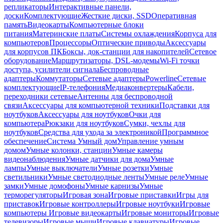
репликаторы
Интерактивные панели,
доски
Комплектующие
Жесткие диски, SSD
Оперативная
память
Видеокарты
Компьютерные блоки
питания
Материнские платы
Системы охлаждения
Корпуса для
компьютеров
Процессоры
Оптические приводы
Аксессуары
для корпусов ПК
Боксы, док-станции для накопителей
Сетевое
оборудование
Маршрутизаторы, DSL-модемы
Wi-Fi точки
доступа, усилители сигнала
Беспроводные
адаптеры
Коммутаторы
Сетевые адаптеры
Powerline
Сетевые
комплектующие
IP-телефония
Медиаконвертеры
Кабели,
переходники сетевые
Антенны для беспроводной
связи
Аксессуары для компьютерной техники
Подставки для
ноутбуков
Аксессуары для ноутбуков
Очки для
компьютера
Рюкзаки для ноутбуков
Сумки, чехлы для
ноутбуков
Средства для ухода за электроникой
Программное
обеспечение
Система Умный дом
Управление умным
домом
Умные колонки, станции
Умные камеры
видеонаблюдения
Умные датчики для дома
Умные
лампы
Умные выключатели
Умные розетки
Умные
светильники
Умные светодиодные ленты
Умные реле
Умные
замки
Умные домофоны
Умные карнизы
Умные
терморегуляторы
Игровая зона
Игровые приставки
Игры для
приставок
Игровые контроллеры
Игровые ноутбуки
Игровые
компьютеры
Игровые видеокарты
Игровые мониторы
Игровые
телевизоры
Игровые мыши
Игровые клавиатуры
Игровые