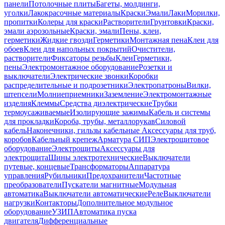
панели
Потолочные плиты
Багеты, молдинги,
уголки
Лакокрасочные материалы
Краски
Эмали
Лаки
Морилки,
пропитки
Колеры для краски
Растворители
Грунтовки
Краски,
эмали аэрозольные
Краски, эмали
Пены, клеи,
герметики
Жидкие гвозди
Герметики
Монтажная пена
Клеи для
обоев
Клеи для напольных покрытий
Очистители,
растворители
Фиксаторы резьбы
Клеи
Герметики,
пены
Электромонтажное оборудование
Розетки и
выключатели
Электрические звонки
Коробки
распределительные и подрозетники
Электропатроны
Вилки,
штепсели
Молниеприемники
Заземление
Электромонтажные
изделия
Клеммы
Средства диэлектрические
Трубки
термоусаживаемые
Изолирующие зажимы
Кабель и системы
для прокладки
Короба, трубы, металлорукав
Силовой
кабель
Наконечники, гильзы кабельные
Аксессуары для труб,
коробов
Кабельный крепеж
Арматура СИП
Электрощитовое
оборудование
Электрощиты
Аксессуары для
электрощита
Шины электротехнические
Выключатели
путевые, концевые
Трансформаторы
Аппаратура
управления
Рубильники
Предохранители
Частотные
преобразователи
Пускатели магнитные
Модульная
автоматика
Выключатели автоматические
Реле
Выключатели
нагрузки
Контакторы
Дополнительное модульное
оборудование
УЗИП
Автоматика пуска
двигателя
Дифференциальные