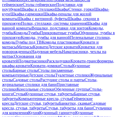
геймерские
Столы геймерские
Подставки для
ноутбуков
Шкафы и стеллажи
Шкафы
Стенки, горки
Шкафы-
купе
Шкафы-гармошки
Шкафы-пеналы для жилой
комнаты
Шкафы с витриной, буфеты
Шкафы, секции в
прихожую
Полки, стеллажи, системы хранения
Шкафы для
ванной комнаты
Вешалки, подставки для зонтов
Комоды,
тумбы
Комоды
Тумбы
Прикроватные тумбы
Обувницы, тумбы в
прихожую
Комоды, тумбы для ванной
Пеленальные столики,
комоды
Тумбы под ТВ
Комоды пластиковые
Кровати и
матрасы
Матрасы
Кровати
Детские кровати
Кроватки для
новорожденных
Надувная мебель
Наматрасники, чехлы на
матрас
Основания для
кроватей
Подматрасники
Раскладушки
Кровати-трансформеры,
шкафы-кровати
Кровати-домики
Столы
Кухонные
столы
Барные столы
Столы письменные,
компьютерные
Детские столы
Туалетные столики
Журнальные
столы
Садовые столы
Растущие столы и парты
Столы,
журнальные столики для бани
Приставные
столики
Консольные столики
Обеденные группы
Столы-
книги
Стулья
Кухонные стулья, табуреты
Барные стулья,
табуреты
Компьютерные кресла, стулья
Геймерские
кресла
Детские стулья, табуреты
Банкетки, скамьи
Садовые
кресла, стулья, табуреты
Стулья, табуреты для бани
Стульчики
для кормления
Кухня
Кухонный гарнитур
Кухонные