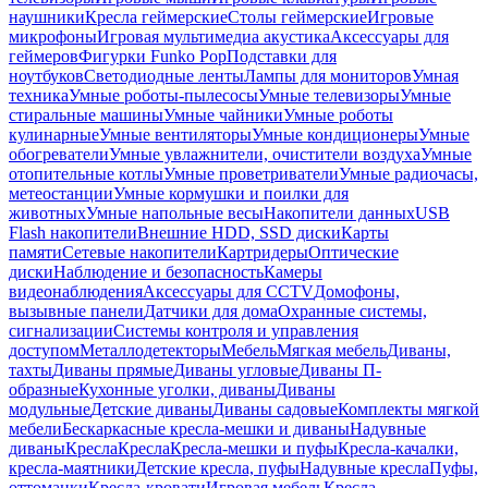
наушники
Кресла геймерские
Столы геймерские
Игровые
микрофоны
Игровая мультимедиа акустика
Аксессуары для
геймеров
Фигурки Funko Pop
Подставки для
ноутбуков
Светодиодные ленты
Лампы для мониторов
Умная
техника
Умные роботы-пылесосы
Умные телевизоры
Умные
стиральные машины
Умные чайники
Умные роботы
кулинарные
Умные вентиляторы
Умные кондиционеры
Умные
обогреватели
Умные увлажнители, очистители воздуха
Умные
отопительные котлы
Умные проветриватели
Умные радиочасы,
метеостанции
Умные кормушки и поилки для
животных
Умные напольные весы
Накопители данных
USB
Flash накопители
Внешние HDD, SSD диски
Карты
памяти
Сетевые накопители
Картридеры
Оптические
диски
Наблюдение и безопасность
Камеры
видеонаблюдения
Аксессуары для CCTV
Домофоны,
вызывные панели
Датчики для дома
Охранные системы,
сигнализации
Системы контроля и управления
доступом
Металлодетекторы
Мебель
Мягкая мебель
Диваны,
тахты
Диваны прямые
Диваны угловые
Диваны П-
образные
Кухонные уголки, диваны
Диваны
модульные
Детские диваны
Диваны садовые
Комплекты мягкой
мебели
Бескаркасные кресла-мешки и диваны
Надувные
диваны
Кресла
Кресла
Кресла-мешки и пуфы
Кресла-качалки,
кресла-маятники
Детские кресла, пуфы
Надувные кресла
Пуфы,
оттоманки
Кресла-кровати
Игровая мебель
Кресла