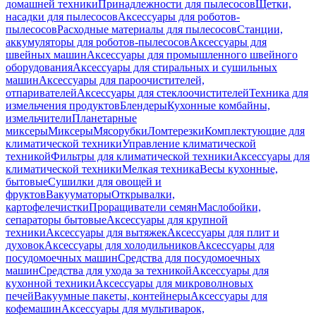
домашней техники
Принадлежности для пылесосов
Щетки,
насадки для пылесосов
Аксессуары для роботов-
пылесосов
Расходные материалы для пылесосов
Станции,
аккумуляторы для роботов-пылесосов
Аксессуары для
швейных машин
Аксессуары для промышленного швейного
оборудования
Аксессуары для стиральных и сушильных
машин
Аксессуары для пароочистителей,
отпаривателей
Аксессуары для стеклоочистителей
Техника для
измельчения продуктов
Блендеры
Кухонные комбайны,
измельчители
Планетарные
миксеры
Миксеры
Мясорубки
Ломтерезки
Комплектующие для
климатической техники
Управление климатической
техникой
Фильтры для климатической техники
Аксессуары для
климатической техники
Мелкая техника
Весы кухонные,
бытовые
Сушилки для овощей и
фруктов
Вакууматоры
Открывалки,
картофелечистки
Проращиватели семян
Маслобойки,
сепараторы бытовые
Аксессуары для крупной
техники
Аксессуары для вытяжек
Аксессуары для плит и
духовок
Аксессуары для холодильников
Аксессуары для
посудомоечных машин
Средства для посудомоечных
машин
Средства для ухода за техникой
Аксессуары для
кухонной техники
Аксессуары для микроволновых
печей
Вакуумные пакеты, контейнеры
Аксессуары для
кофемашин
Аксессуары для мультиварок,