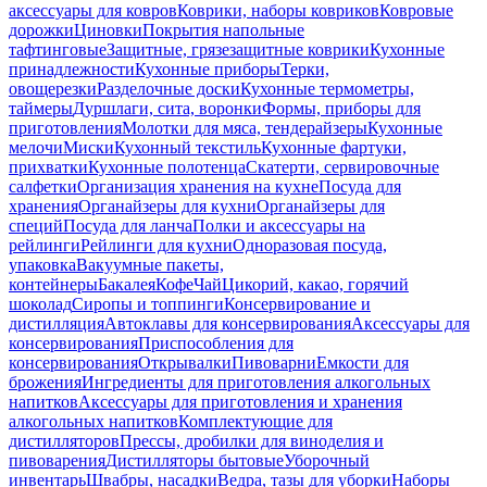
аксессуары для ковров
Коврики, наборы ковриков
Ковровые
дорожки
Циновки
Покрытия напольные
тафтинговые
Защитные, грязезащитные коврики
Кухонные
принадлежности
Кухонные приборы
Терки,
овощерезки
Разделочные доски
Кухонные термометры,
таймеры
Дуршлаги, сита, воронки
Формы, приборы для
приготовления
Молотки для мяса, тендерайзеры
Кухонные
мелочи
Миски
Кухонный текстиль
Кухонные фартуки,
прихватки
Кухонные полотенца
Скатерти, сервировочные
салфетки
Организация хранения на кухне
Посуда для
хранения
Органайзеры для кухни
Органайзеры для
специй
Посуда для ланча
Полки и аксессуары на
рейлинги
Рейлинги для кухни
Одноразовая посуда,
упаковка
Вакуумные пакеты,
контейнеры
Бакалея
Кофе
Чай
Цикорий, какао, горячий
шоколад
Сиропы и топпинги
Консервирование и
дистилляция
Автоклавы для консервирования
Аксессуары для
консервирования
Приспособления для
консервирования
Открывалки
Пивоварни
Емкости для
брожения
Ингредиенты для приготовления алкогольных
напитков
Аксессуары для приготовления и хранения
алкогольных напитков
Комплектующие для
дистилляторов
Прессы, дробилки для виноделия и
пивоварения
Дистилляторы бытовые
Уборочный
инвентарь
Швабры, насадки
Ведра, тазы для уборки
Наборы