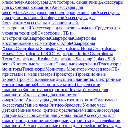
хлебопечек
Аксессуары для тостеров, сэндвичниц
Аксессуары
для кухонных комбайнов
Аксессуары для
мясорубок
Аксессуары для блендеров, миксеров
Аксессуары
для сушилок овощей и фруктов
Аксессуары для
йогуртниц
Аксессуары для аэрогрилей,
электрогрилей
Аксессуары для соковыжималок
Средства для
ухода за техникой
Смартфоны, ТВ и
электроника
Смартфоны
Смартфоны
Смартфоны
восстановленные
Смартфоны Apple
Смартфоны
Xiaomi
Смартфоны Samsung
Смартфоны Honor
Смартфоны
Huawei
Смартфоны POCO
Смартфоны Infinix
Смартфоны
Tecno
Смартфоны Realme
Смартфоны Samsung Galaxy S26
series
Кнопочные телефоны
Складные смартфоны
Телевизоры,
мониторы
Телевизоры
Мониторы
Мониторы-телевизоры
ТВ-
приставки и медиаплееры
Проекторы
Проекционные
экраны
Профессиональные дисплеи
Планшеты, электронные
книги
Планшеты
Электронные книги
Графические
планшеты
Блокноты электронные
Чехлы, бамперы для
планшетов
Аксессуары для планшетов,
смартфонов
Аксессуары для электронных книг
Смарт-часы,
аксессуары
Умные часы
Фитнес-браслеты
Умные часы
детские
Умные часы, фитнес-браслеты
Ремешки, аксессуары
для умных часов
Кабели для умных часов
Аксессуары для
смартфонов, планшетов
Зарядные устройства для телефонов,
планшетов
Чехлы, защитные стекла для телефонов
Чехлы для