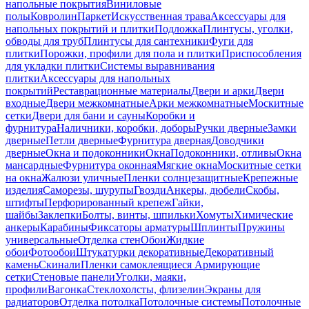
напольные покрытия
Виниловые
полы
Ковролин
Паркет
Искусственная трава
Аксессуары для
напольных покрытий и плитки
Подложка
Плинтусы, уголки,
обводы для труб
Плинтусы для сантехники
Фуги для
плитки
Порожки, профили для пола и плитки
Приспособления
для укладки плитки
Системы выравнивания
плитки
Аксессуары для напольных
покрытий
Реставрационные материалы
Двери и арки
Двери
входные
Двери межкомнатные
Арки межкомнатные
Москитные
сетки
Двери для бани и сауны
Коробки и
фурнитура
Наличники, коробки, доборы
Ручки дверные
Замки
дверные
Петли дверные
Фурнитура дверная
Доводчики
дверные
Окна и подоконники
Окна
Подоконники, отливы
Окна
мансардные
Фурнитура оконная
Мягкие окна
Москитные сетки
на окна
Жалюзи уличные
Пленки солнцезащитные
Крепежные
изделия
Саморезы, шурупы
Гвозди
Анкеры, дюбели
Скобы,
штифты
Перфорированный крепеж
Гайки,
шайбы
Заклепки
Болты, винты, шпильки
Хомуты
Химические
анкеры
Карабины
Фиксаторы арматуры
Шплинты
Пружины
универсальные
Отделка стен
Обои
Жидкие
обои
Фотообои
Штукатурки декоративные
Декоративный
камень
Скинали
Пленки самоклеящиеся
Армирующие
сетки
Стеновые панели
Уголки, маяки,
профили
Вагонка
Стеклохолсты, флизелин
Экраны для
радиаторов
Отделка потолка
Потолочные системы
Потолочные