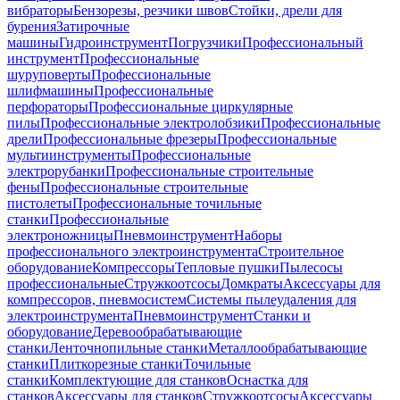
вибраторы
Бензорезы, резчики швов
Стойки, дрели для
бурения
Затирочные
машины
Гидроинструмент
Погрузчики
Профессиональный
инструмент
Профессиональные
шуруповерты
Профессиональные
шлифмашины
Профессиональные
перфораторы
Профессиональные циркулярные
пилы
Профессиональные электролобзики
Профессиональные
дрели
Профессиональные фрезеры
Профессиональные
мультиинструменты
Профессиональные
электрорубанки
Профессиональные строительные
фены
Профессиональные строительные
пистолеты
Профессиональные точильные
станки
Профессиональные
электроножницы
Пневмоинструмент
Наборы
профессионального электроинструмента
Строительное
оборудование
Компрессоры
Тепловые пушки
Пылесосы
профессиональные
Стружкоотсосы
Домкраты
Аксессуары для
компрессоров, пневмосистем
Системы пылеудаления для
электроинструмента
Пневмоинструмент
Станки и
оборудование
Деревообрабатывающие
станки
Ленточнопильные станки
Металлообрабатывающие
станки
Плиткорезные станки
Точильные
станки
Комплектующие для станков
Оснастка для
станков
Аксессуары для станков
Стружкоотсосы
Аксессуары