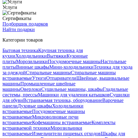
Услуги
Сертификаты
Подборщик подарков
Найти подарки
Категории товаров
Бытовая техника
Крупная техника для
кухни
Холодильники
Вытяжки
Кухонные
плиты
Морозильники
Посудомоечные машины
Настольные
плиты
Винные шкафы
Мини-холодильники
Техника для ухода
за одеждой
Стиральные машины
Стиральные машины
встраиваемые
Утюги
Отпариватели
Швейные, вышивальные
машины
Промышленные швейные
машины
Оверлоки
Сушильные машины, шкафы
Гладильные
системы, прессы
Машинки для удаления катышков
Сушилки
для обуви
Встраиваемая техника, оборудование
Варочные
панели
Духовые шкафы
Холодильники
встраиваемые
Посудомоечные машины
встраиваемые
Микроволновые печи
встраиваемые
Кофемашины встраиваемые
Комплекты
встраиваемой техники
Морозильники
встраиваемые
Измельчители пищевых отходов
Шкафы для