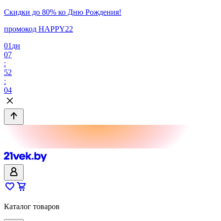
Скидки до 80% ко Дню Рождения!
промокод HAPPY22
01
дн
07
:
52
:
04
Каталог товаров