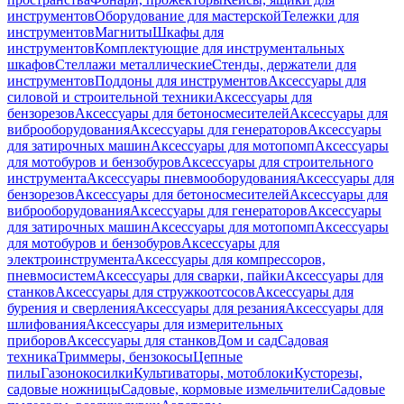
инструментов
Оборудование для мастерской
Тележки для
инструментов
Магниты
Шкафы для
инструментов
Комплектующие для инструментальных
шкафов
Стеллажи металлические
Стенды, держатели для
инструментов
Поддоны для инструментов
Аксессуары для
силовой и строительной техники
Аксессуары для
бензорезов
Аксессуары для бетоносмесителей
Аксессуары для
виброоборудования
Аксессуары для генераторов
Аксессуары
для затирочных машин
Аксессуары для мотопомп
Аксессуары
для мотобуров и бензобуров
Аксессуары для строительного
инструмента
Аксессуары пневмооборудования
Аксессуары для
бензорезов
Аксессуары для бетоносмесителей
Аксессуары для
виброоборудования
Аксессуары для генераторов
Аксессуары
для затирочных машин
Аксессуары для мотопомп
Аксессуары
для мотобуров и бензобуров
Аксессуары для
электроинструмента
Аксессуары для компрессоров,
пневмосистем
Аксессуары для сварки, пайки
Аксессуары для
станков
Аксессуары для стружкоотсосов
Аксессуары для
бурения и сверления
Аксессуары для резания
Аксессуары для
шлифования
Аксессуары для измерительных
приборов
Аксессуары для станков
Дом и сад
Садовая
техника
Триммеры, бензокосы
Цепные
пилы
Газонокосилки
Культиваторы, мотоблоки
Кусторезы,
садовые ножницы
Садовые, кормовые измельчители
Садовые