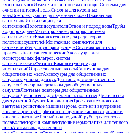
кухонных моек
Измельчители пищевых отходов
Системы для
очистки питьевой воды
Сифоны для кухонных
моек
Комплектующие для кухонных моек
Инженерная
сантехника
Инсталляции для
сантехники
Полотенцесушители
Отвод и подвод воды
Трубы
водопроводные
Магистральные фильтры, системы
сантехнические
Комплектующие для радиаторов,
полотенцесушителей
Монтажные комплекты для
сантехники
Регулирующая арматура
Системы защиты от
протечек
Люки сантехнические
Аксессуары для
магистральных фильтров, систем
сантехнических
Фитинги
Комплектующие для
инсталляций
Опрессовочные насосы
Сантехника для
общественных мест
Аксессуары для общественных
санузлов
Сушилки для рук
Дозаторы для общественных
санузлов
Сенсорные дозаторы для общественных
санузлов
Локтевые дозаторы для общественных
санузлов
Диспенсеры для бумажных полотенец
Диспенсеры
для туалетной бумаги
Канализация
Тросы сантехнические,
вантузы
Прочистные машины
Трубы, фитинги внутренней
канализации
Трубы, фитинги наружной канализации
Люки
канализационные
Теплый пол водяной
Трубы для теплого
пола
Коллекторы и комплектующие
Термостатика для теплого
пола
Автоматика для теплого
пола
Строительство
Строительные смеси и грунтовки
Клеевые