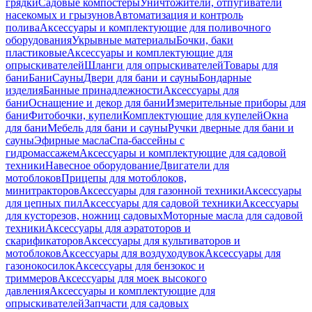
грядки
Садовые компостеры
Уничтожители, отпугиватели
насекомых и грызунов
Автоматизация и контроль
полива
Аксессуары и комплектующие для поливочного
оборудования
Укрывные материалы
Бочки, баки
пластиковые
Аксессуары и комплектующие для
опрыскивателей
Шланги для опрыскивателей
Товары для
бани
Бани
Сауны
Двери для бани и сауны
Бондарные
изделия
Банные принадлежности
Аксессуары для
бани
Оснащение и декор для бани
Измерительные приборы для
бани
Фитобочки, купели
Комплектующие для купелей
Окна
для бани
Мебель для бани и сауны
Ручки дверные для бани и
сауны
Эфирные масла
Спа-бассейны с
гидромассажем
Аксессуары и комплектующие для садовой
техники
Навесное оборудование
Двигатели для
мотоблоков
Прицепы для мотоблоков,
минитракторов
Аксессуары для газонной техники
Аксессуары
для цепных пил
Аксессуары для садовой техники
Аксессуары
для кусторезов, ножниц садовых
Моторные масла для садовой
техники
Аксессуары для аэратоторов и
скарификаторов
Аксессуары для культиваторов и
мотоблоков
Аксессуары для воздуходувок
Аксессуары для
газонокосилок
Аксессуары для бензокос и
триммеров
Аксессуары для моек высокого
давления
Аксессуары и комплектующие для
опрыскивателей
Запчасти для садовых