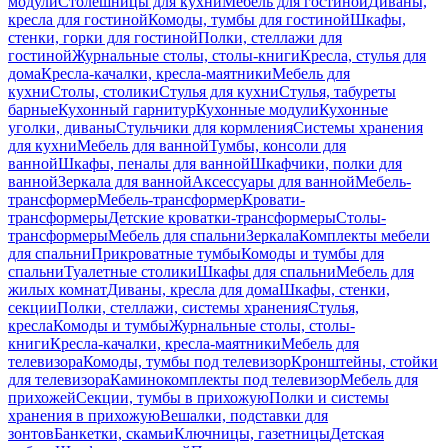
модули
Столешницы для кухни
Мебель для гостиной
Диваны,
кресла для гостиной
Комоды, тумбы для гостиной
Шкафы,
стенки, горки для гостиной
Полки, стеллажи для
гостиной
Журнальные столы, столы-книги
Кресла, стулья для
дома
Кресла-качалки, кресла-маятники
Мебель для
кухни
Столы, столики
Стулья для кухни
Стулья, табуреты
барные
Кухонный гарнитур
Кухонные модули
Кухонные
уголки, диваны
Стульчики для кормления
Системы хранения
для кухни
Мебель для ванной
Тумбы, консоли для
ванной
Шкафы, пеналы для ванной
Шкафчики, полки для
ванной
Зеркала для ванной
Аксессуары для ванной
Мебель-
трансформер
Мебель-трансформер
Кровати-
трансформеры
Детские кроватки-трансформеры
Столы-
трансформеры
Мебель для спальни
Зеркала
Комплекты мебели
для спальни
Прикроватные тумбы
Комоды и тумбы для
спальни
Туалетные столики
Шкафы для спальни
Мебель для
жилых комнат
Диваны, кресла для дома
Шкафы, стенки,
секции
Полки, стеллажи, системы хранения
Стулья,
кресла
Комоды и тумбы
Журнальные столы, столы-
книги
Кресла-качалки, кресла-маятники
Мебель для
телевизора
Комоды, тумбы под телевизор
Кронштейны, стойки
для телевизора
Каминокомплекты под телевизор
Мебель для
прихожей
Секции, тумбы в прихожую
Полки и системы
хранения в прихожую
Вешалки, подставки для
зонтов
Банкетки, скамьи
Ключницы, газетницы
Детская