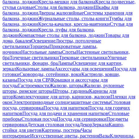
балкона, лоджии
Кресла-мешки для балкона
Кресла подвесные,
стулья садовые
Столы для балкона, лоджии
Шкафы для
балкона, лоджии
Дверцы жалюзийные
Системы хранения для
балкона, лоджии
Журнальные столы, столы-книги
Тумбы для
балкона, лоджии
Кресла-качалки, кресла-маятники
Стулья для
балкона, лоджии
Кресла, пуфы для балкона,
лоджии
Компактные столы для балкона, лоджии
Товары для
дома, бакалея
Освещение
Люстры, потолочные
светильники
Торшеры
Прикроватные лампы,
ночники
Настольные лампы
Споты
Настенные светильники,
бра
Точечные светильники
Трековые светильники
Уличные
светильники, фонари, бра
Лампы
Освещение для картин,
зеркал
Кольцевые лампы
Аксессуары для освещения
Посуда для
готовки
Сковороды, сотейники, воки
Кастрюли, ковши,
казаны
Посуда для СВЧ
Крышки и аксессуары для
посуды
Гастроемкости
Жалюзи, шторы
Жалюзи, рулонные
шторы, римские шторы
Шторы, гардины
Карнизы для
штор
Комплектующие для штор, карнизов, жалюзи
Пленки для
окон
Электроприводные солнцезащитные системы
Столовая
посуда, сервировка
Посуда для напитков
Посуда для горячих
напитков
Посуда для подачи и хранения напитков
Столовые
приборы
Столовая посуда
Посуда для сервировки
Предметы
сервировки
Детская столовая посуда
Декор
Зеркала
Кашпо,
стойки для цветов
Картины, постеры
Часы
интерьерные
Искусственные цветы, растения
Вазы
Ключницы,