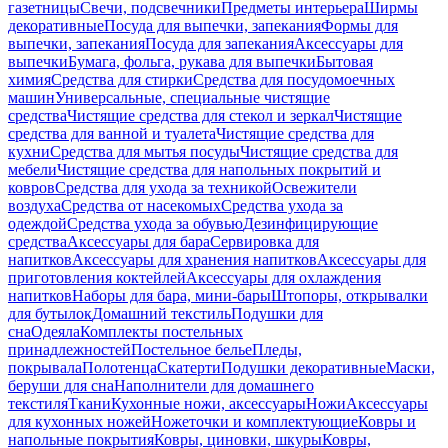
газетницы
Свечи, подсвечники
Предметы интерьера
Ширмы
декоративные
Посуда для выпечки, запекания
Формы для
выпечки, запекания
Посуда для запекания
Аксессуары для
выпечки
Бумага, фольга, рукава для выпечки
Бытовая
химия
Средства для стирки
Средства для посудомоечных
машин
Универсальные, специальные чистящие
средства
Чистящие средства для стекол и зеркал
Чистящие
средства для ванной и туалета
Чистящие средства для
кухни
Средства для мытья посуды
Чистящие средства для
мебели
Чистящие средства для напольных покрытий и
ковров
Средства для ухода за техникой
Освежители
воздуха
Средства от насекомых
Средства ухода за
одеждой
Средства ухода за обувью
Дезинфицирующие
средства
Аксессуары для бара
Сервировка для
напитков
Аксессуары для хранения напитков
Аксессуары для
приготовления коктейлей
Аксессуары для охлаждения
напитков
Наборы для бара, мини-бары
Штопоры, открывалки
для бутылок
Домашний текстиль
Подушки для
сна
Одеяла
Комплекты постельных
принадлежностей
Постельное белье
Пледы,
покрывала
Полотенца
Скатерти
Подушки декоративные
Маски,
беруши для сна
Наполнители для домашнего
текстиля
Ткани
Кухонные ножи, аксессуары
Ножи
Аксессуары
для кухонных ножей
Ножеточки и комплектующие
Ковры и
напольные покрытия
Ковры, циновки, шкуры
Ковры,