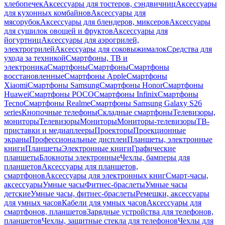
хлебопечек
Аксессуары для тостеров, сэндвичниц
Аксессуары
для кухонных комбайнов
Аксессуары для
мясорубок
Аксессуары для блендеров, миксеров
Аксессуары
для сушилок овощей и фруктов
Аксессуары для
йогуртниц
Аксессуары для аэрогрилей,
электрогрилей
Аксессуары для соковыжималок
Средства для
ухода за техникой
Смартфоны, ТВ и
электроника
Смартфоны
Смартфоны
Смартфоны
восстановленные
Смартфоны Apple
Смартфоны
Xiaomi
Смартфоны Samsung
Смартфоны Honor
Смартфоны
Huawei
Смартфоны POCO
Смартфоны Infinix
Смартфоны
Tecno
Смартфоны Realme
Смартфоны Samsung Galaxy S26
series
Кнопочные телефоны
Складные смартфоны
Телевизоры,
мониторы
Телевизоры
Мониторы
Мониторы-телевизоры
ТВ-
приставки и медиаплееры
Проекторы
Проекционные
экраны
Профессиональные дисплеи
Планшеты, электронные
книги
Планшеты
Электронные книги
Графические
планшеты
Блокноты электронные
Чехлы, бамперы для
планшетов
Аксессуары для планшетов,
смартфонов
Аксессуары для электронных книг
Смарт-часы,
аксессуары
Умные часы
Фитнес-браслеты
Умные часы
детские
Умные часы, фитнес-браслеты
Ремешки, аксессуары
для умных часов
Кабели для умных часов
Аксессуары для
смартфонов, планшетов
Зарядные устройства для телефонов,
планшетов
Чехлы, защитные стекла для телефонов
Чехлы для