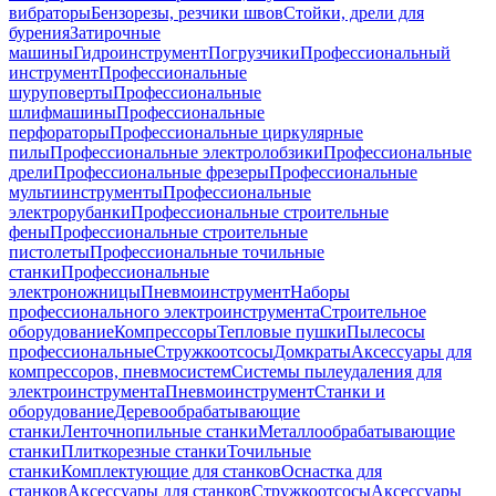
вибраторы
Бензорезы, резчики швов
Стойки, дрели для
бурения
Затирочные
машины
Гидроинструмент
Погрузчики
Профессиональный
инструмент
Профессиональные
шуруповерты
Профессиональные
шлифмашины
Профессиональные
перфораторы
Профессиональные циркулярные
пилы
Профессиональные электролобзики
Профессиональные
дрели
Профессиональные фрезеры
Профессиональные
мультиинструменты
Профессиональные
электрорубанки
Профессиональные строительные
фены
Профессиональные строительные
пистолеты
Профессиональные точильные
станки
Профессиональные
электроножницы
Пневмоинструмент
Наборы
профессионального электроинструмента
Строительное
оборудование
Компрессоры
Тепловые пушки
Пылесосы
профессиональные
Стружкоотсосы
Домкраты
Аксессуары для
компрессоров, пневмосистем
Системы пылеудаления для
электроинструмента
Пневмоинструмент
Станки и
оборудование
Деревообрабатывающие
станки
Ленточнопильные станки
Металлообрабатывающие
станки
Плиткорезные станки
Точильные
станки
Комплектующие для станков
Оснастка для
станков
Аксессуары для станков
Стружкоотсосы
Аксессуары