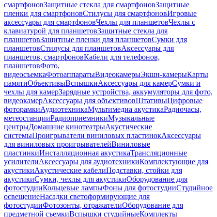
смартфонов
Защитные стекла для смартфонов
Защитные
пленки для смартфонов
Стилусы для смартфонов
Игровые
аксессуары для смартфонов
Чехлы для планшетов
Чехлы с
клавиатурой для планшетов
Защитные стекла для
планшетов
Защитные пленки для планшетов
Сумки для
планшетов
Стилусы для планшетов
Аксессуары для
планшетов, смартфонов
Кабели для телефонов,
планшетов
Фото,
видеосъемка
Фотоаппараты
Видеокамеры
Экшн-камеры
Карты
памяти
Объективы
Вспышки
Аксессуары для камер
Сумки и
чехлы для камер
Зарядные устройства, аккумуляторы для фото,
видеокамер
Аксессуары для объективов
Штативы
Цифровые
фоторамки
Аудиотехника
Мультимедиа акустика
Радиочасы,
метеостанции
Радиоприемники
Музыкальные
центры
Домашние кинотеатры
Акустические
системы
Проигрыватели виниловых пластинок
Аксессуары
для виниловых проигрывателей
Виниловые
пластинки
Инсталляционная акустика
Трансляционные
усилители
Аксессуары для аудиотехники
Комплектующие для
акустики
Акустические кабели
Подставки, стойки для
акустики
Сумки, чехлы для акустики
Оборудование для
фотостудии
Кольцевые лампы
Фоны для фотостудии
Студийное
освещение
Насадки светоформирующие для
фотостудии
Фотозонты, отражатели
Оборудование для
предметной съемки
Вспышки студийные
Комплекты