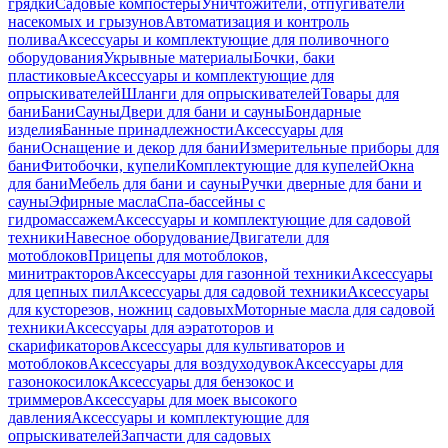
грядки
Садовые компостеры
Уничтожители, отпугиватели
насекомых и грызунов
Автоматизация и контроль
полива
Аксессуары и комплектующие для поливочного
оборудования
Укрывные материалы
Бочки, баки
пластиковые
Аксессуары и комплектующие для
опрыскивателей
Шланги для опрыскивателей
Товары для
бани
Бани
Сауны
Двери для бани и сауны
Бондарные
изделия
Банные принадлежности
Аксессуары для
бани
Оснащение и декор для бани
Измерительные приборы для
бани
Фитобочки, купели
Комплектующие для купелей
Окна
для бани
Мебель для бани и сауны
Ручки дверные для бани и
сауны
Эфирные масла
Спа-бассейны с
гидромассажем
Аксессуары и комплектующие для садовой
техники
Навесное оборудование
Двигатели для
мотоблоков
Прицепы для мотоблоков,
минитракторов
Аксессуары для газонной техники
Аксессуары
для цепных пил
Аксессуары для садовой техники
Аксессуары
для кусторезов, ножниц садовых
Моторные масла для садовой
техники
Аксессуары для аэратоторов и
скарификаторов
Аксессуары для культиваторов и
мотоблоков
Аксессуары для воздуходувок
Аксессуары для
газонокосилок
Аксессуары для бензокос и
триммеров
Аксессуары для моек высокого
давления
Аксессуары и комплектующие для
опрыскивателей
Запчасти для садовых