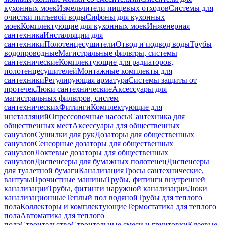
кухонных моек
Измельчители пищевых отходов
Системы для
очистки питьевой воды
Сифоны для кухонных
моек
Комплектующие для кухонных моек
Инженерная
сантехника
Инсталляции для
сантехники
Полотенцесушители
Отвод и подвод воды
Трубы
водопроводные
Магистральные фильтры, системы
сантехнические
Комплектующие для радиаторов,
полотенцесушителей
Монтажные комплекты для
сантехники
Регулирующая арматура
Системы защиты от
протечек
Люки сантехнические
Аксессуары для
магистральных фильтров, систем
сантехнических
Фитинги
Комплектующие для
инсталляций
Опрессовочные насосы
Сантехника для
общественных мест
Аксессуары для общественных
санузлов
Сушилки для рук
Дозаторы для общественных
санузлов
Сенсорные дозаторы для общественных
санузлов
Локтевые дозаторы для общественных
санузлов
Диспенсеры для бумажных полотенец
Диспенсеры
для туалетной бумаги
Канализация
Тросы сантехнические,
вантузы
Прочистные машины
Трубы, фитинги внутренней
канализации
Трубы, фитинги наружной канализации
Люки
канализационные
Теплый пол водяной
Трубы для теплого
пола
Коллекторы и комплектующие
Термостатика для теплого
пола
Автоматика для теплого
пола
Строительство
Строительные смеси и грунтовки
Клеевые