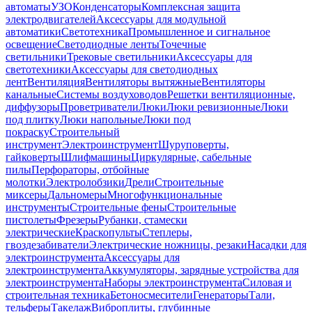
автоматы
УЗО
Конденсаторы
Комплексная защита
электродвигателей
Аксессуары для модульной
автоматики
Светотехника
Промышленное и сигнальное
освещение
Светодиодные ленты
Точечные
светильники
Трековые светильники
Аксессуары для
светотехники
Аксессуары для светодиодных
лент
Вентиляция
Вентиляторы вытяжные
Вентиляторы
канальные
Системы воздуховодов
Решетки вентиляционные,
диффузоры
Проветриватели
Люки
Люки ревизионные
Люки
под плитку
Люки напольные
Люки под
покраску
Строительный
инструмент
Электроинструмент
Шуруповерты,
гайковерты
Шлифмашины
Циркулярные, сабельные
пилы
Перфораторы, отбойные
молотки
Электролобзики
Дрели
Строительные
миксеры
Дальномеры
Многофункциональные
инструменты
Строительные фены
Строительные
пистолеты
Фрезеры
Рубанки, стамески
электрические
Краскопульты
Степлеры,
гвоздезабиватели
Электрические ножницы, резаки
Насадки для
электроинструмента
Аксессуары для
электроинструмента
Аккумуляторы, зарядные устройства для
электроинструмента
Наборы электроинструмента
Силовая и
строительная техника
Бетоносмесители
Генераторы
Тали,
тельферы
Такелаж
Виброплиты, глубинные