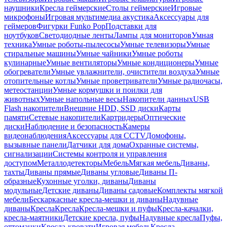
наушники
Кресла геймерские
Столы геймерские
Игровые
микрофоны
Игровая мультимедиа акустика
Аксессуары для
геймеров
Фигурки Funko Pop
Подставки для
ноутбуков
Светодиодные ленты
Лампы для мониторов
Умная
техника
Умные роботы-пылесосы
Умные телевизоры
Умные
стиральные машины
Умные чайники
Умные роботы
кулинарные
Умные вентиляторы
Умные кондиционеры
Умные
обогреватели
Умные увлажнители, очистители воздуха
Умные
отопительные котлы
Умные проветриватели
Умные радиочасы,
метеостанции
Умные кормушки и поилки для
животных
Умные напольные весы
Накопители данных
USB
Flash накопители
Внешние HDD, SSD диски
Карты
памяти
Сетевые накопители
Картридеры
Оптические
диски
Наблюдение и безопасность
Камеры
видеонаблюдения
Аксессуары для CCTV
Домофоны,
вызывные панели
Датчики для дома
Охранные системы,
сигнализации
Системы контроля и управления
доступом
Металлодетекторы
Мебель
Мягкая мебель
Диваны,
тахты
Диваны прямые
Диваны угловые
Диваны П-
образные
Кухонные уголки, диваны
Диваны
модульные
Детские диваны
Диваны садовые
Комплекты мягкой
мебели
Бескаркасные кресла-мешки и диваны
Надувные
диваны
Кресла
Кресла
Кресла-мешки и пуфы
Кресла-качалки,
кресла-маятники
Детские кресла, пуфы
Надувные кресла
Пуфы,
оттоманки
Кресла-кровати
Игровая мебель
Кресла