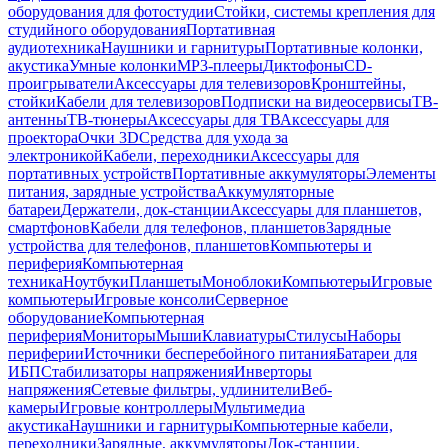
оборудования для фотостудии
Стойки, системы крепления для
студийного оборудования
Портативная
аудиотехника
Наушники и гарнитуры
Портативные колонки,
акустика
Умные колонки
MP3-плееры
Диктофоны
CD-
проигрыватели
Аксессуары для телевизоров
Кронштейны,
стойки
Кабели для телевизоров
Подписки на видеосервисы
ТВ-
антенны
ТВ-тюнеры
Аксессуары для ТВ
Аксессуары для
проектора
Очки 3D
Средства для ухода за
электроникой
Кабели, переходники
Аксессуары для
портативных устройств
Портативные аккумуляторы
Элементы
питания, зарядные устройства
Аккумуляторные
батареи
Держатели, док-станции
Аксессуары для планшетов,
смартфонов
Кабели для телефонов, планшетов
Зарядные
устройства для телефонов, планшетов
Компьютеры и
периферия
Компьютерная
техника
Ноутбуки
Планшеты
Моноблоки
Компьютеры
Игровые
компьютеры
Игровые консоли
Серверное
оборудование
Компьютерная
периферия
Мониторы
Мыши
Клавиатуры
Стилусы
Наборы
периферии
Источники бесперебойного питания
Батареи для
ИБП
Стабилизаторы напряжения
Инверторы
напряжения
Сетевые фильтры, удлинители
Веб-
камеры
Игровые контроллеры
Мультимедиа
акустика
Наушники и гарнитуры
Компьютерные кабели,
переходники
Зарядные, аккумуляторы
Док-станции,