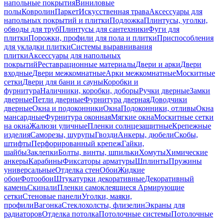
напольные покрытия
Виниловые
полы
Ковролин
Паркет
Искусственная трава
Аксессуары для
напольных покрытий и плитки
Подложка
Плинтусы, уголки,
обводы для труб
Плинтусы для сантехники
Фуги для
плитки
Порожки, профили для пола и плитки
Приспособления
для укладки плитки
Системы выравнивания
плитки
Аксессуары для напольных
покрытий
Реставрационные материалы
Двери и арки
Двери
входные
Двери межкомнатные
Арки межкомнатные
Москитные
сетки
Двери для бани и сауны
Коробки и
фурнитура
Наличники, коробки, доборы
Ручки дверные
Замки
дверные
Петли дверные
Фурнитура дверная
Доводчики
дверные
Окна и подоконники
Окна
Подоконники, отливы
Окна
мансардные
Фурнитура оконная
Мягкие окна
Москитные сетки
на окна
Жалюзи уличные
Пленки солнцезащитные
Крепежные
изделия
Саморезы, шурупы
Гвозди
Анкеры, дюбели
Скобы,
штифты
Перфорированный крепеж
Гайки,
шайбы
Заклепки
Болты, винты, шпильки
Хомуты
Химические
анкеры
Карабины
Фиксаторы арматуры
Шплинты
Пружины
универсальные
Отделка стен
Обои
Жидкие
обои
Фотообои
Штукатурки декоративные
Декоративный
камень
Скинали
Пленки самоклеящиеся
Армирующие
сетки
Стеновые панели
Уголки, маяки,
профили
Вагонка
Стеклохолсты, флизелин
Экраны для
радиаторов
Отделка потолка
Потолочные системы
Потолочные