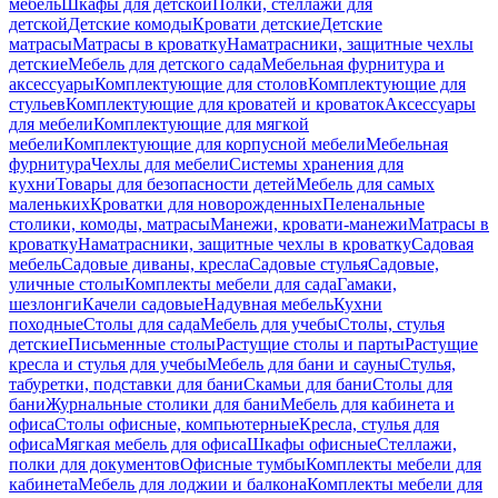
мебель
Шкафы для детской
Полки, стеллажи для
детской
Детские комоды
Кровати детские
Детские
матрасы
Матрасы в кроватку
Наматрасники, защитные чехлы
детские
Мебель для детского сада
Мебельная фурнитура и
аксессуары
Комплектующие для столов
Комплектующие для
стульев
Комплектующие для кроватей и кроваток
Аксессуары
для мебели
Комплектующие для мягкой
мебели
Комплектующие для корпусной мебели
Мебельная
фурнитура
Чехлы для мебели
Системы хранения для
кухни
Товары для безопасности детей
Мебель для самых
маленьких
Кроватки для новорожденных
Пеленальные
столики, комоды, матрасы
Манежи, кровати-манежи
Матрасы в
кроватку
Наматрасники, защитные чехлы в кроватку
Садовая
мебель
Садовые диваны, кресла
Садовые стулья
Садовые,
уличные столы
Комплекты мебели для сада
Гамаки,
шезлонги
Качели садовые
Надувная мебель
Кухни
походные
Столы для сада
Мебель для учебы
Столы, стулья
детские
Письменные столы
Растущие столы и парты
Растущие
кресла и стулья для учебы
Мебель для бани и сауны
Стулья,
табуретки, подставки для бани
Скамьи для бани
Столы для
бани
Журнальные столики для бани
Мебель для кабинета и
офиса
Столы офисные, компьютерные
Кресла, стулья для
офиса
Мягкая мебель для офиса
Шкафы офисные
Стеллажи,
полки для документов
Офисные тумбы
Комплекты мебели для
кабинета
Мебель для лоджии и балкона
Комплекты мебели для