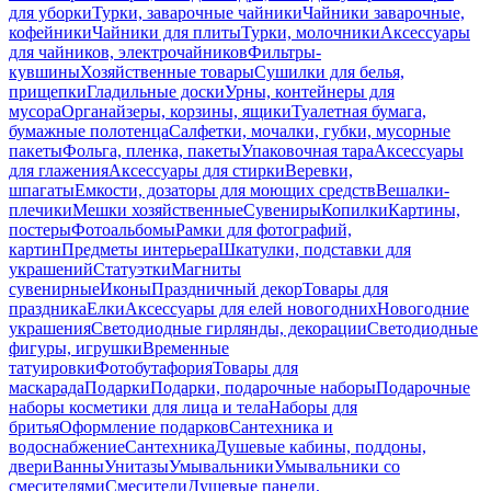
для уборки
Турки, заварочные чайники
Чайники заварочные,
кофейники
Чайники для плиты
Турки, молочники
Аксессуары
для чайников, электрочайников
Фильтры-
кувшины
Хозяйственные товары
Сушилки для белья,
прищепки
Гладильные доски
Урны, контейнеры для
мусора
Органайзеры, корзины, ящики
Туалетная бумага,
бумажные полотенца
Салфетки, мочалки, губки, мусорные
пакеты
Фольга, пленка, пакеты
Упаковочная тара
Аксессуары
для глажения
Аксессуары для стирки
Веревки,
шпагаты
Емкости, дозаторы для моющих средств
Вешалки-
плечики
Мешки хозяйственные
Сувениры
Копилки
Картины,
постеры
Фотоальбомы
Рамки для фотографий,
картин
Предметы интерьера
Шкатулки, подставки для
украшений
Статуэтки
Магниты
сувенирные
Иконы
Праздничный декор
Товары для
праздника
Елки
Аксессуары для елей новогодних
Новогодние
украшения
Светодиодные гирлянды, декорации
Светодиодные
фигуры, игрушки
Временные
татуировки
Фотобутафория
Товары для
маскарада
Подарки
Подарки, подарочные наборы
Подарочные
наборы косметики для лица и тела
Наборы для
бритья
Оформление подарков
Сантехника и
водоснабжение
Сантехника
Душевые кабины, поддоны,
двери
Ванны
Унитазы
Умывальники
Умывальники со
смесителями
Смесители
Душевые панели,