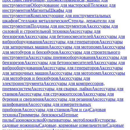
инструментов
Оборудование для мастерской
Тележки для
инструментов
Магниты
Шкафы для
инструментов
Комплектующие для инструментальных
шкафов
Стеллажи металлические
Стенды, держатели для
инструментов
Поддоны для инструментов
Аксессуары для
силовой и строительной техники
Аксессуары для
бензорезов
Аксессуары для бетоносмесителей
Аксессуары для
виброоборудования
Аксессуары для генераторов
Аксессуары
для затирочных машин
Аксессуары для мотопомп
Аксессуары
для мотобуров и бензобуров
Аксессуары для строительного
инструмента
Аксессуары пневмооборудования
Аксессуары для
бензорезов
Аксессуары для бетоносмесителей
Аксессуары для
виброоборудования
Аксессуары для генераторов
Аксессуары
для затирочных машин
Аксессуары для мотопомп
Аксессуары
для мотобуров и бензобуров
Аксессуары для
электроинструмента
Аксессуары для компрессоров,
пневмосистем
Аксессуары для сварки, пайки
Аксессуары для
станков
Аксессуары для стружкоотсосов
Аксессуары для
бурения и сверления
Аксессуары для резания
Аксессуары для
шлифования
Аксессуары для измерительных
приборов
Аксессуары для станков
Дом и сад
Садовая
техника
Триммеры, бензокосы
Цепные
пилы
Газонокосилки
Культиваторы, мотоблоки
Кусторезы,
садовые ножницы
Садовые, кормовые измельчители
Садовые