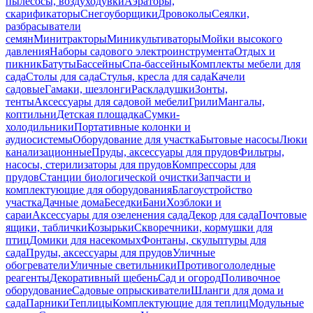
пылесосы, воздуходувки
Аэраторы,
скарификаторы
Снегоуборщики
Дровоколы
Сеялки,
разбрасыватели
семян
Минитракторы
Миникультиваторы
Мойки высокого
давления
Наборы садового электроинструмента
Отдых и
пикник
Батуты
Бассейны
Спа-бассейны
Комплекты мебели для
сада
Столы для сада
Стулья, кресла для сада
Качели
садовые
Гамаки, шезлонги
Раскладушки
Зонты,
тенты
Аксессуары для садовой мебели
Грили
Мангалы,
коптильни
Детская площадка
Сумки-
холодильники
Портативные колонки и
аудиосистемы
Оборудование для участка
Бытовые насосы
Люки
канализационные
Пруды, аксессуары для прудов
Фильтры,
насосы, стерилизаторы для прудов
Компрессоры для
прудов
Станции биологической очистки
Запчасти и
комплектующие для оборудования
Благоустройство
участка
Дачные дома
Беседки
Бани
Хозблоки и
сараи
Аксессуары для озеленения сада
Декор для сада
Почтовые
ящики, таблички
Козырьки
Скворечники, кормушки для
птиц
Домики для насекомых
Фонтаны, скульптуры для
сада
Пруды, аксессуары для прудов
Уличные
обогреватели
Уличные светильники
Противогололедные
реагенты
Декоративный щебень
Сад и огород
Поливочное
оборудование
Садовые опрыскиватели
Шланги для дома и
сада
Парники
Теплицы
Комплектующие для теплиц
Модульные