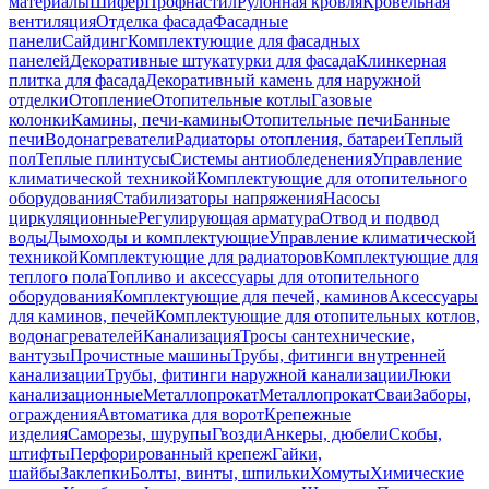
материалы
Шифер
Профнастил
Рулонная кровля
Кровельная
вентиляция
Отделка фасада
Фасадные
панели
Сайдинг
Комплектующие для фасадных
панелей
Декоративные штукатурки для фасада
Клинкерная
плитка для фасада
Декоративный камень для наружной
отделки
Отопление
Отопительные котлы
Газовые
колонки
Камины, печи-камины
Отопительные печи
Банные
печи
Водонагреватели
Радиаторы отопления, батареи
Теплый
пол
Теплые плинтусы
Системы антиобледенения
Управление
климатической техникой
Комплектующие для отопительного
оборудования
Стабилизаторы напряжения
Насосы
циркуляционные
Регулирующая арматура
Отвод и подвод
воды
Дымоходы и комплектующие
Управление климатической
техникой
Комплектующие для радиаторов
Комплектующие для
теплого пола
Топливо и аксессуары для отопительного
оборудования
Комплектующие для печей, каминов
Аксессуары
для каминов, печей
Комплектующие для отопительных котлов,
водонагревателей
Канализация
Тросы сантехнические,
вантузы
Прочистные машины
Трубы, фитинги внутренней
канализации
Трубы, фитинги наружной канализации
Люки
канализационные
Металлопрокат
Металлопрокат
Сваи
Заборы,
ограждения
Автоматика для ворот
Крепежные
изделия
Саморезы, шурупы
Гвозди
Анкеры, дюбели
Скобы,
штифты
Перфорированный крепеж
Гайки,
шайбы
Заклепки
Болты, винты, шпильки
Хомуты
Химические