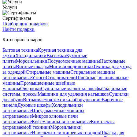
Услуги
Сертификаты
Подборщик подарков
Найти подарки
Категории товаров
Бытовая техника
Крупная техника для
кухни
Холодильники
Вытяжки
Кухонные
плиты
Морозильники
Посудомоечные машины
Настольные
плиты
Винные шкафы
Мини-холодильники
Техника для ухода
за одеждой
Стиральные машины
Стиральные машины
встраиваемые
Утюги
Отпариватели
Швейные, вышивальные
машины
Промышленные швейные
машины
Оверлоки
Сушильные машины, шкафы
Гладильные
системы, прессы
Машинки для удаления катышков
Сушилки
для обуви
Встраиваемая техника, оборудование
Варочные
панели
Духовые шкафы
Холодильники
встраиваемые
Посудомоечные машины
встраиваемые
Микроволновые печи
встраиваемые
Кофемашины встраиваемые
Комплекты
встраиваемой техники
Морозильники
встраиваемые
Измельчители пищевых отходов
Шкафы для