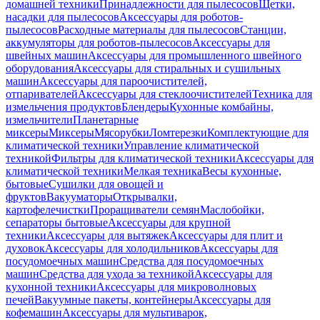
домашней техники
Принадлежности для пылесосов
Щетки,
насадки для пылесосов
Аксессуары для роботов-
пылесосов
Расходные материалы для пылесосов
Станции,
аккумуляторы для роботов-пылесосов
Аксессуары для
швейных машин
Аксессуары для промышленного швейного
оборудования
Аксессуары для стиральных и сушильных
машин
Аксессуары для пароочистителей,
отпаривателей
Аксессуары для стеклоочистителей
Техника для
измельчения продуктов
Блендеры
Кухонные комбайны,
измельчители
Планетарные
миксеры
Миксеры
Мясорубки
Ломтерезки
Комплектующие для
климатической техники
Управление климатической
техникой
Фильтры для климатической техники
Аксессуары для
климатической техники
Мелкая техника
Весы кухонные,
бытовые
Сушилки для овощей и
фруктов
Вакууматоры
Открывалки,
картофелечистки
Проращиватели семян
Маслобойки,
сепараторы бытовые
Аксессуары для крупной
техники
Аксессуары для вытяжек
Аксессуары для плит и
духовок
Аксессуары для холодильников
Аксессуары для
посудомоечных машин
Средства для посудомоечных
машин
Средства для ухода за техникой
Аксессуары для
кухонной техники
Аксессуары для микроволновых
печей
Вакуумные пакеты, контейнеры
Аксессуары для
кофемашин
Аксессуары для мультиварок,