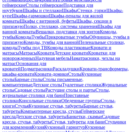
геймерские
Столы геймерские
Подставки для
ноутбуков
Шкафы и стеллажи
Шкафы
Стенки, горки
Шкафы-
купе
Шкафы-гармошки
Шкафы-пеналы для жилой
комнаты
Шкафы с витриной, буфеты
Шкафы, секции в
прихожую
Полки, стеллажи, системы хранения
Шкафы для
ванной комнаты
Вешалки, подставки для зонтов
Комоды,
тумбы
Комоды
Тумбы
Прикроватные тумбы
Обувницы, тумбы в
прихожую
Комоды, тумбы для ванной
Пеленальные столики,
комоды
Тумбы под ТВ
Комоды пластиковые
Кровати и
матрасы
Матрасы
Кровати
Детские кровати
Кроватки для
новорожденных
Надувная мебель
Наматрасники, чехлы на
матрас
Основания для
кроватей
Подматрасники
Раскладушки
Кровати-трансформеры,
шкафы-кровати
Кровати-домики
Столы
Кухонные
столы
Барные столы
Столы письменные,
компьютерные
Детские столы
Туалетные столики
Журнальные
столы
Садовые столы
Растущие столы и парты
Столы,
журнальные столики для бани
Приставные
столики
Консольные столики
Обеденные группы
Столы-
книги
Стулья
Кухонные стулья, табуреты
Барные стулья,
табуреты
Компьютерные кресла, стулья
Геймерские
кресла
Детские стулья, табуреты
Банкетки, скамьи
Садовые
кресла, стулья, табуреты
Стулья, табуреты для бани
Стульчики
для кормления
Кухня
Кухонный гарнитур
Кухонные