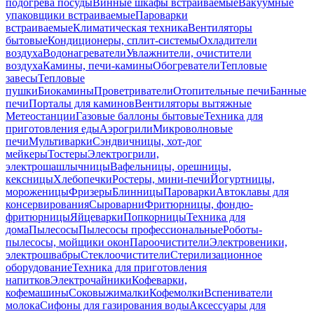
подогрева посуды
Винные шкафы встраиваемые
Вакуумные
упаковщики встраиваемые
Пароварки
встраиваемые
Климатическая техника
Вентиляторы
бытовые
Кондиционеры, сплит-системы
Охладители
воздуха
Водонагреватели
Увлажнители, очистители
воздуха
Камины, печи-камины
Обогреватели
Тепловые
завесы
Тепловые
пушки
Биокамины
Проветриватели
Отопительные печи
Банные
печи
Порталы для каминов
Вентиляторы вытяжные
Метеостанции
Газовые баллоны бытовые
Техника для
приготовления еды
Аэрогрили
Микроволновые
печи
Мультиварки
Сэндвичницы, хот-дог
мейкеры
Тостеры
Электрогрили,
электрошашлычницы
Вафельницы, орешницы,
кексницы
Хлебопечки
Ростеры, мини-печи
Йогуртницы,
мороженицы
Фризеры
Блинницы
Пароварки
Автоклавы для
консервирования
Сыроварни
Фритюрницы, фондю-
фритюрницы
Яйцеварки
Попкорницы
Техника для
дома
Пылесосы
Пылесосы профессиональные
Роботы-
пылесосы, мойщики окон
Пароочистители
Электровеники,
электрошвабры
Стеклоочистители
Стерилизационное
оборудование
Техника для приготовления
напитков
Электрочайники
Кофеварки,
кофемашины
Соковыжималки
Кофемолки
Вспениватели
молока
Сифоны для газирования воды
Аксессуары для