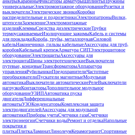
анкеры
Карабины
Фиксаторы арматуры
Шплинты
Пружины
универсальные
Электромонтажное оборудование
Розетки и
выключатели
Электрические звонки
Коробки
распределительные и подрозетники
Электропатроны
Вилки,
штепсели
Заземление
Электромонтажные
изделия
Клеммы
Средства диэлектрические
Трубки
термоусаживаемые
Изолирующие зажимы
Кабель и системы
для прокладки
Короба, трубы, металлорукав
Силовой
кабель
Наконечники, гильзы кабельные
Аксессуары для труб,
коробов
Кабельный крепеж
Арматура СИП
Электрощитовое
оборудование
Электрощиты
Аксессуары для
электрощита
Шины электротехнические
Выключатели
путевые, концевые
Трансформаторы
Аппаратура
управления
Рубильники
Предохранители
Частотные
преобразователи
Пускатели магнитные
Модульная
автоматика
Выключатели автоматические
Реле
Выключатели
нагрузки
Контакторы
Дополнительное модульное
оборудование
УЗИП
Автоматика пуска
двигателя
Дифференциальные
автоматы
УЗО
Конденсаторы
Комплексная защита
электродвигателей
Аксессуары для модульной
автоматики
Приборы учета
Счетчики газа
Счетчики
электроэнергии
Счетчики воды
Ремонт и отделка
Напольные
покрытия и
плитка
Плитка
Ламинат
Линолеум
Керамогранит
Спортивные