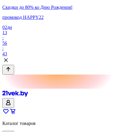
Скидки до 80% ко Дню Рождения!
промокод HAPPY22
02
дн
13
:
56
:
43
Каталог товаров