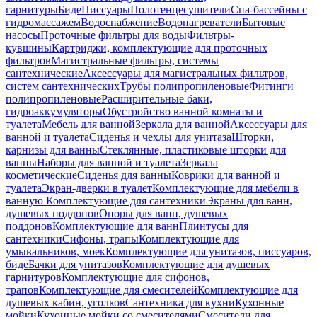
гарнитуры
Биде
Писсуары
Полотенцесушители
Спа-бассейны с
гидромассажем
Водоснабжение
Водонагреватели
Бытовые
насосы
Проточные фильтры для воды
Фильтры-
кувшины
Картриджи, комплектующие для проточных
фильтров
Магистральные фильтры, системы
сантехнические
Аксессуары для магистральных фильтров,
систем сантехнических
Трубы полипропиленовые
Фитинги
полипропиленовые
Расширительные баки,
гидроаккумуляторы
Обустройство ванной комнаты и
туалета
Мебель для ванной
Зеркала для ванной
Аксессуары для
ванной и туалета
Сиденья и чехлы для унитаза
Шторки,
карнизы для ванны
Стеклянные, пластиковые шторки для
ванны
Наборы для ванной и туалета
Зеркала
косметические
Сиденья для ванны
Коврики для ванной и
туалета
Экран-дверки в туалет
Комплектующие для мебели в
ванную
Комплектующие для сантехники
Экраны для ванн,
душевых поддонов
Опоры для ванн, душевых
поддонов
Комплектующие для ванн
Плинтусы для
сантехники
Сифоны, трапы
Комплектующие для
умывальников, моек
Комплектующие для унитазов, писсуаров,
биде
Бачки для унитазов
Комплектующие для душевых
гарнитуров
Комплектующие для сифонов,
трапов
Комплектующие для смесителей
Комплектующие для
душевых кабин, уголков
Сантехника для кухни
Кухонные
мойки
Кухонные мойки со смесителями
Смесители для