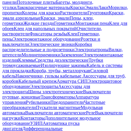
панели
Потолочные плиты
Багеты, молдинги,
уголки
Лакокрасочные материалы
Краски
Эмали
Лаки
Морилки,
пропитки
Колеры для краски
Растворители
Грунтовки
Краски,
эмали аэрозольные
Краски, эмали
Пены, клеи,
герметики
Жидкие гвозди
Герметики
Монтажная пена
Клеи для
обоев
Клеи для напольных покрытий
Очистители,
растворители
Фиксаторы резьбы
Клеи
Герметики,
пены
Электромонтажное оборудование
Розетки и
выключатели
Электрические звонки
Коробки
распределительные и подрозетники
Электропатроны
Вилки,
штепсели
Молниеприемники
Заземление
Электромонтажные
изделия
Клеммы
Средства диэлектрические
Трубки
термоусаживаемые
Изолирующие зажимы
Кабель и системы
для прокладки
Короба, трубы, металлорукав
Силовой
кабель
Наконечники, гильзы кабельные
Аксессуары для труб,
коробов
Кабельный крепеж
Арматура СИП
Электрощитовое
оборудование
Электрощиты
Аксессуары для
электрощита
Шины электротехнические
Выключатели
путевые, концевые
Трансформаторы
Аппаратура
управления
Рубильники
Предохранители
Частотные
преобразователи
Пускатели магнитные
Модульная
автоматика
Выключатели автоматические
Реле
Выключатели
нагрузки
Контакторы
Дополнительное модульное
оборудование
УЗИП
Автоматика пуска
двигателя
Дифференциальные