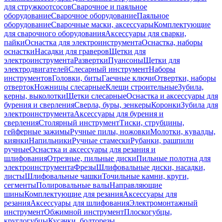
для стружкоотсосов
Сварочное и паяльное
оборудование
Сварочное оборудование
Паяльное
оборудование
Сварочные маски, аксессуары
Комплектующие
для сварочного оборудования
Аксессуары для сварки,
пайки
Оснастка для электроинструмента
Оснастка, наборы
оснастки
Насадки для граверов
Щетки для
электроинструмента
Развертки
Пуансоны
Щетки для
электродвигателей
Слесарный инструмент
Наборы
инструментов
Головки, биты
Гаечные ключи
Отвертки, наборы
отверток
Ножницы слесарные
Клещи строительные
Зубила,
керны, выколотки
Щетки слесарные
Оснастка и аксессуары для
бурения и сверления
Сверла, буры, зенкеры
Коронки
Зубила для
электроинструмента
Аксессуары для бурения и
сверления
Столярный инструмент
Тиски, струбцины,
гейферные зажимы
Ручные пилы, ножовки
Молотки, кувалды,
киянки
Напильники
Ручные стамески
Рубанки, рашпили
ручные
Оснастка и аксессуары для резания и
шлифования
Отрезные, пильные диски
Пильные полотна для
электроинструмента
Фрезы
Шлифовальные диски, насадки,
листы
Шлифовальные чашки
Точильные камни, круги,
сегменты
Полировальные валы
Направляющие
шины
Комплектующие для резания
Аксессуары для
резания
Аксессуары для шлифования
Электромонтажный
инструмент
Обжимной инструмент
Плоскогубцы,
круглогубцы
Кусачки, болторезы,