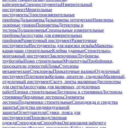
кабелерезы
Специнструменты
Измерительный
инструмент
Мерительные
инструменты
Электроизмерительные
приборы
Дальномеры
Дальномеры оптические
Нивелиры,
лазерные уровни
Пирометры
Детекторы и
тестеры
Толщиномеры
Специальные измерительные
приборы
Аксессуары для измерительных
приборов
Разметочный инструмент
Разметочные
инструменты
Инструменты для нарезки резьбы
Маркеры,
карандаши строительные
Клейма ударные
Строительно-
монтажный инструмент
Заклепочники
Труборезы,
трубогибы
Ножи строительные
Мультитулы
Пробойники,
просекатели отверстий
Ломы
Степлеры
механические
Стеклорезы
Прикаточные валики
Отделочный
инструмент
Плиткорезы
Кельмы, шпатели, гладилки
Малярный,
отделочный инструмент
Скотч, ленты малярные
Диспенсеры
для скотча
Аксессуары для малярных, отделочных
работ
Пленки строительные
Лестницы и стремянки
Лестницы,
стремянки
Чердачные лестницы
Элементы
лестниц
Подъемники строительные
Спецодежда и средства
защиты
Средства индивидуальной
защиты
Огнетушители
Сумки, пояса для
инструментов
Производственная
одежда
Спецодежда
Спецобувь
Организация рабочего
пространства
Фонари, прожекторы
Кейсы, ящики для