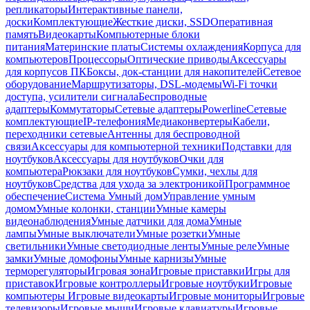
репликаторы
Интерактивные панели,
доски
Комплектующие
Жесткие диски, SSD
Оперативная
память
Видеокарты
Компьютерные блоки
питания
Материнские платы
Системы охлаждения
Корпуса для
компьютеров
Процессоры
Оптические приводы
Аксессуары
для корпусов ПК
Боксы, док-станции для накопителей
Сетевое
оборудование
Маршрутизаторы, DSL-модемы
Wi-Fi точки
доступа, усилители сигнала
Беспроводные
адаптеры
Коммутаторы
Сетевые адаптеры
Powerline
Сетевые
комплектующие
IP-телефония
Медиаконвертеры
Кабели,
переходники сетевые
Антенны для беспроводной
связи
Аксессуары для компьютерной техники
Подставки для
ноутбуков
Аксессуары для ноутбуков
Очки для
компьютера
Рюкзаки для ноутбуков
Сумки, чехлы для
ноутбуков
Средства для ухода за электроникой
Программное
обеспечение
Система Умный дом
Управление умным
домом
Умные колонки, станции
Умные камеры
видеонаблюдения
Умные датчики для дома
Умные
лампы
Умные выключатели
Умные розетки
Умные
светильники
Умные светодиодные ленты
Умные реле
Умные
замки
Умные домофоны
Умные карнизы
Умные
терморегуляторы
Игровая зона
Игровые приставки
Игры для
приставок
Игровые контроллеры
Игровые ноутбуки
Игровые
компьютеры
Игровые видеокарты
Игровые мониторы
Игровые
телевизоры
Игровые мыши
Игровые клавиатуры
Игровые