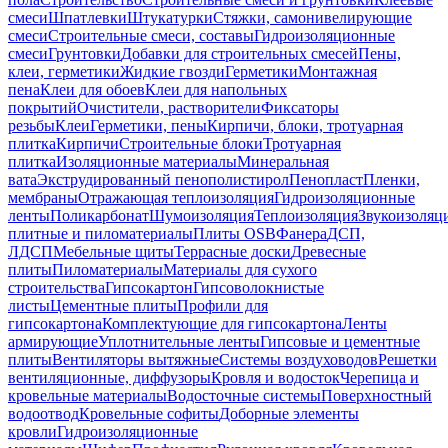
смеси
Шпатлевки
Штукатурки
Стяжки, самонивелирующие
смеси
Строительные смеси, составы
Гидроизоляционные
смеси
Грунтовки
Добавки для строительных смесей
Пены,
клеи, герметики
Жидкие гвозди
Герметики
Монтажная
пена
Клеи для обоев
Клеи для напольных
покрытий
Очистители, растворители
Фиксаторы
резьбы
Клеи
Герметики, пены
Кирпичи, блоки, тротуарная
плитка
Кирпичи
Строительные блоки
Тротуарная
плитка
Изоляционные материалы
Минеральная
вата
Экструдированный пенополистирол
Пенопласт
Пленки,
мембраны
Отражающая теплоизоляция
Гидроизоляционные
ленты
Поликарбонат
Шумоизоляция
Теплоизоляция
Звукоизоляц
плитные и пиломатериалы
Плиты OSB
Фанера
ДСП,
ЛДСП
Мебельные щиты
Террасные доски
Древесные
плиты
Пиломатериалы
Материалы для сухого
строительства
Гипсокартон
Гипсоволокнистые
листы
Цементные плиты
Профили для
гипсокартона
Комплектующие для гипсокартона
Ленты
армирующие
Уплотнительные ленты
Гипсовые и цементные
плиты
Вентиляторы вытяжные
Системы воздуховодов
Решетки
вентиляционные, диффузоры
Кровля и водосток
Черепица и
кровельные материалы
Водосточные системы
Поверхностный
водоотвод
Кровельные софиты
Доборные элементы
кровли
Гидроизоляционные