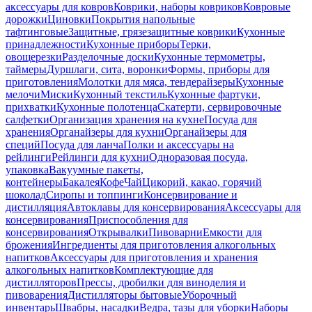
аксессуары для ковров
Коврики, наборы ковриков
Ковровые
дорожки
Циновки
Покрытия напольные
тафтинговые
Защитные, грязезащитные коврики
Кухонные
принадлежности
Кухонные приборы
Терки,
овощерезки
Разделочные доски
Кухонные термометры,
таймеры
Дуршлаги, сита, воронки
Формы, приборы для
приготовления
Молотки для мяса, тендерайзеры
Кухонные
мелочи
Миски
Кухонный текстиль
Кухонные фартуки,
прихватки
Кухонные полотенца
Скатерти, сервировочные
салфетки
Организация хранения на кухне
Посуда для
хранения
Органайзеры для кухни
Органайзеры для
специй
Посуда для ланча
Полки и аксессуары на
рейлинги
Рейлинги для кухни
Одноразовая посуда,
упаковка
Вакуумные пакеты,
контейнеры
Бакалея
Кофе
Чай
Цикорий, какао, горячий
шоколад
Сиропы и топпинги
Консервирование и
дистилляция
Автоклавы для консервирования
Аксессуары для
консервирования
Приспособления для
консервирования
Открывалки
Пивоварни
Емкости для
брожения
Ингредиенты для приготовления алкогольных
напитков
Аксессуары для приготовления и хранения
алкогольных напитков
Комплектующие для
дистилляторов
Прессы, дробилки для виноделия и
пивоварения
Дистилляторы бытовые
Уборочный
инвентарь
Швабры, насадки
Ведра, тазы для уборки
Наборы