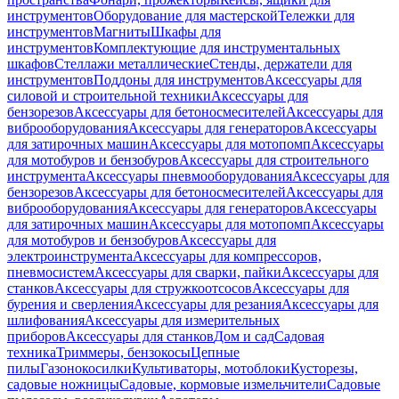
инструментов
Оборудование для мастерской
Тележки для
инструментов
Магниты
Шкафы для
инструментов
Комплектующие для инструментальных
шкафов
Стеллажи металлические
Стенды, держатели для
инструментов
Поддоны для инструментов
Аксессуары для
силовой и строительной техники
Аксессуары для
бензорезов
Аксессуары для бетоносмесителей
Аксессуары для
виброоборудования
Аксессуары для генераторов
Аксессуары
для затирочных машин
Аксессуары для мотопомп
Аксессуары
для мотобуров и бензобуров
Аксессуары для строительного
инструмента
Аксессуары пневмооборудования
Аксессуары для
бензорезов
Аксессуары для бетоносмесителей
Аксессуары для
виброоборудования
Аксессуары для генераторов
Аксессуары
для затирочных машин
Аксессуары для мотопомп
Аксессуары
для мотобуров и бензобуров
Аксессуары для
электроинструмента
Аксессуары для компрессоров,
пневмосистем
Аксессуары для сварки, пайки
Аксессуары для
станков
Аксессуары для стружкоотсосов
Аксессуары для
бурения и сверления
Аксессуары для резания
Аксессуары для
шлифования
Аксессуары для измерительных
приборов
Аксессуары для станков
Дом и сад
Садовая
техника
Триммеры, бензокосы
Цепные
пилы
Газонокосилки
Культиваторы, мотоблоки
Кусторезы,
садовые ножницы
Садовые, кормовые измельчители
Садовые