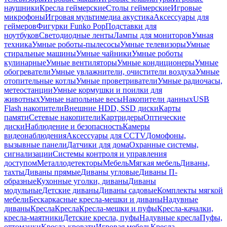
наушники
Кресла геймерские
Столы геймерские
Игровые
микрофоны
Игровая мультимедиа акустика
Аксессуары для
геймеров
Фигурки Funko Pop
Подставки для
ноутбуков
Светодиодные ленты
Лампы для мониторов
Умная
техника
Умные роботы-пылесосы
Умные телевизоры
Умные
стиральные машины
Умные чайники
Умные роботы
кулинарные
Умные вентиляторы
Умные кондиционеры
Умные
обогреватели
Умные увлажнители, очистители воздуха
Умные
отопительные котлы
Умные проветриватели
Умные радиочасы,
метеостанции
Умные кормушки и поилки для
животных
Умные напольные весы
Накопители данных
USB
Flash накопители
Внешние HDD, SSD диски
Карты
памяти
Сетевые накопители
Картридеры
Оптические
диски
Наблюдение и безопасность
Камеры
видеонаблюдения
Аксессуары для CCTV
Домофоны,
вызывные панели
Датчики для дома
Охранные системы,
сигнализации
Системы контроля и управления
доступом
Металлодетекторы
Мебель
Мягкая мебель
Диваны,
тахты
Диваны прямые
Диваны угловые
Диваны П-
образные
Кухонные уголки, диваны
Диваны
модульные
Детские диваны
Диваны садовые
Комплекты мягкой
мебели
Бескаркасные кресла-мешки и диваны
Надувные
диваны
Кресла
Кресла
Кресла-мешки и пуфы
Кресла-качалки,
кресла-маятники
Детские кресла, пуфы
Надувные кресла
Пуфы,
оттоманки
Кресла-кровати
Игровая мебель
Кресла