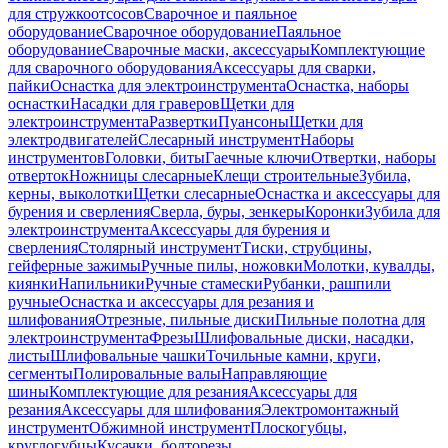
для стружкоотсосов
Сварочное и паяльное
оборудование
Сварочное оборудование
Паяльное
оборудование
Сварочные маски, аксессуары
Комплектующие
для сварочного оборудования
Аксессуары для сварки,
пайки
Оснастка для электроинструмента
Оснастка, наборы
оснастки
Насадки для граверов
Щетки для
электроинструмента
Развертки
Пуансоны
Щетки для
электродвигателей
Слесарный инструмент
Наборы
инструментов
Головки, биты
Гаечные ключи
Отвертки, наборы
отверток
Ножницы слесарные
Клещи строительные
Зубила,
керны, выколотки
Щетки слесарные
Оснастка и аксессуары для
бурения и сверления
Сверла, буры, зенкеры
Коронки
Зубила для
электроинструмента
Аксессуары для бурения и
сверления
Столярный инструмент
Тиски, струбцины,
гейферные зажимы
Ручные пилы, ножовки
Молотки, кувалды,
киянки
Напильники
Ручные стамески
Рубанки, рашпили
ручные
Оснастка и аксессуары для резания и
шлифования
Отрезные, пильные диски
Пильные полотна для
электроинструмента
Фрезы
Шлифовальные диски, насадки,
листы
Шлифовальные чашки
Точильные камни, круги,
сегменты
Полировальные валы
Направляющие
шины
Комплектующие для резания
Аксессуары для
резания
Аксессуары для шлифования
Электромонтажный
инструмент
Обжимной инструмент
Плоскогубцы,
круглогубцы
Кусачки, болторезы,