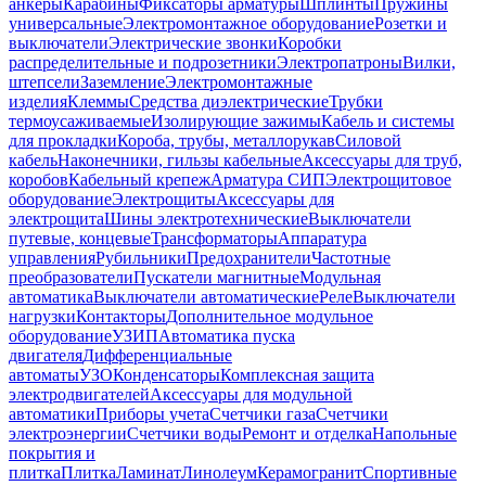
анкеры
Карабины
Фиксаторы арматуры
Шплинты
Пружины
универсальные
Электромонтажное оборудование
Розетки и
выключатели
Электрические звонки
Коробки
распределительные и подрозетники
Электропатроны
Вилки,
штепсели
Заземление
Электромонтажные
изделия
Клеммы
Средства диэлектрические
Трубки
термоусаживаемые
Изолирующие зажимы
Кабель и системы
для прокладки
Короба, трубы, металлорукав
Силовой
кабель
Наконечники, гильзы кабельные
Аксессуары для труб,
коробов
Кабельный крепеж
Арматура СИП
Электрощитовое
оборудование
Электрощиты
Аксессуары для
электрощита
Шины электротехнические
Выключатели
путевые, концевые
Трансформаторы
Аппаратура
управления
Рубильники
Предохранители
Частотные
преобразователи
Пускатели магнитные
Модульная
автоматика
Выключатели автоматические
Реле
Выключатели
нагрузки
Контакторы
Дополнительное модульное
оборудование
УЗИП
Автоматика пуска
двигателя
Дифференциальные
автоматы
УЗО
Конденсаторы
Комплексная защита
электродвигателей
Аксессуары для модульной
автоматики
Приборы учета
Счетчики газа
Счетчики
электроэнергии
Счетчики воды
Ремонт и отделка
Напольные
покрытия и
плитка
Плитка
Ламинат
Линолеум
Керамогранит
Спортивные