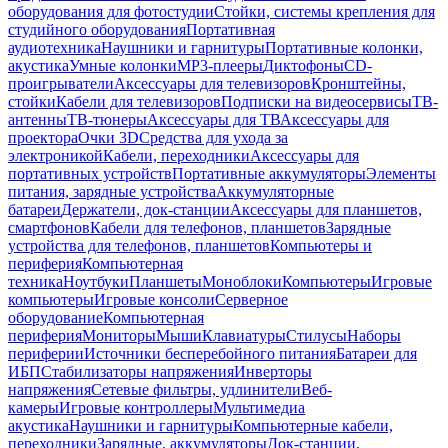
оборудования для фотостудии
Стойки, системы крепления для
студийного оборудования
Портативная
аудиотехника
Наушники и гарнитуры
Портативные колонки,
акустика
Умные колонки
MP3-плееры
Диктофоны
CD-
проигрыватели
Аксессуары для телевизоров
Кронштейны,
стойки
Кабели для телевизоров
Подписки на видеосервисы
ТВ-
антенны
ТВ-тюнеры
Аксессуары для ТВ
Аксессуары для
проектора
Очки 3D
Средства для ухода за
электроникой
Кабели, переходники
Аксессуары для
портативных устройств
Портативные аккумуляторы
Элементы
питания, зарядные устройства
Аккумуляторные
батареи
Держатели, док-станции
Аксессуары для планшетов,
смартфонов
Кабели для телефонов, планшетов
Зарядные
устройства для телефонов, планшетов
Компьютеры и
периферия
Компьютерная
техника
Ноутбуки
Планшеты
Моноблоки
Компьютеры
Игровые
компьютеры
Игровые консоли
Серверное
оборудование
Компьютерная
периферия
Мониторы
Мыши
Клавиатуры
Стилусы
Наборы
периферии
Источники бесперебойного питания
Батареи для
ИБП
Стабилизаторы напряжения
Инверторы
напряжения
Сетевые фильтры, удлинители
Веб-
камеры
Игровые контроллеры
Мультимедиа
акустика
Наушники и гарнитуры
Компьютерные кабели,
переходники
Зарядные, аккумуляторы
Док-станции,