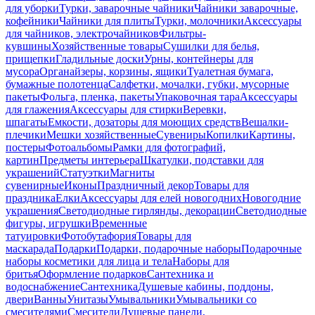
для уборки
Турки, заварочные чайники
Чайники заварочные,
кофейники
Чайники для плиты
Турки, молочники
Аксессуары
для чайников, электрочайников
Фильтры-
кувшины
Хозяйственные товары
Сушилки для белья,
прищепки
Гладильные доски
Урны, контейнеры для
мусора
Органайзеры, корзины, ящики
Туалетная бумага,
бумажные полотенца
Салфетки, мочалки, губки, мусорные
пакеты
Фольга, пленка, пакеты
Упаковочная тара
Аксессуары
для глажения
Аксессуары для стирки
Веревки,
шпагаты
Емкости, дозаторы для моющих средств
Вешалки-
плечики
Мешки хозяйственные
Сувениры
Копилки
Картины,
постеры
Фотоальбомы
Рамки для фотографий,
картин
Предметы интерьера
Шкатулки, подставки для
украшений
Статуэтки
Магниты
сувенирные
Иконы
Праздничный декор
Товары для
праздника
Елки
Аксессуары для елей новогодних
Новогодние
украшения
Светодиодные гирлянды, декорации
Светодиодные
фигуры, игрушки
Временные
татуировки
Фотобутафория
Товары для
маскарада
Подарки
Подарки, подарочные наборы
Подарочные
наборы косметики для лица и тела
Наборы для
бритья
Оформление подарков
Сантехника и
водоснабжение
Сантехника
Душевые кабины, поддоны,
двери
Ванны
Унитазы
Умывальники
Умывальники со
смесителями
Смесители
Душевые панели,