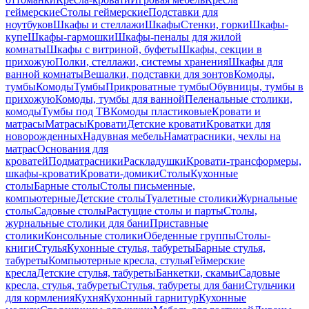
геймерские
Столы геймерские
Подставки для
ноутбуков
Шкафы и стеллажи
Шкафы
Стенки, горки
Шкафы-
купе
Шкафы-гармошки
Шкафы-пеналы для жилой
комнаты
Шкафы с витриной, буфеты
Шкафы, секции в
прихожую
Полки, стеллажи, системы хранения
Шкафы для
ванной комнаты
Вешалки, подставки для зонтов
Комоды,
тумбы
Комоды
Тумбы
Прикроватные тумбы
Обувницы, тумбы в
прихожую
Комоды, тумбы для ванной
Пеленальные столики,
комоды
Тумбы под ТВ
Комоды пластиковые
Кровати и
матрасы
Матрасы
Кровати
Детские кровати
Кроватки для
новорожденных
Надувная мебель
Наматрасники, чехлы на
матрас
Основания для
кроватей
Подматрасники
Раскладушки
Кровати-трансформеры,
шкафы-кровати
Кровати-домики
Столы
Кухонные
столы
Барные столы
Столы письменные,
компьютерные
Детские столы
Туалетные столики
Журнальные
столы
Садовые столы
Растущие столы и парты
Столы,
журнальные столики для бани
Приставные
столики
Консольные столики
Обеденные группы
Столы-
книги
Стулья
Кухонные стулья, табуреты
Барные стулья,
табуреты
Компьютерные кресла, стулья
Геймерские
кресла
Детские стулья, табуреты
Банкетки, скамьи
Садовые
кресла, стулья, табуреты
Стулья, табуреты для бани
Стульчики
для кормления
Кухня
Кухонный гарнитур
Кухонные