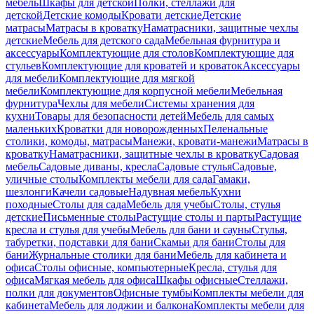
мебель
Шкафы для детской
Полки, стеллажи для
детской
Детские комоды
Кровати детские
Детские
матрасы
Матрасы в кроватку
Наматрасники, защитные чехлы
детские
Мебель для детского сада
Мебельная фурнитура и
аксессуары
Комплектующие для столов
Комплектующие для
стульев
Комплектующие для кроватей и кроваток
Аксессуары
для мебели
Комплектующие для мягкой
мебели
Комплектующие для корпусной мебели
Мебельная
фурнитура
Чехлы для мебели
Системы хранения для
кухни
Товары для безопасности детей
Мебель для самых
маленьких
Кроватки для новорожденных
Пеленальные
столики, комоды, матрасы
Манежи, кровати-манежи
Матрасы в
кроватку
Наматрасники, защитные чехлы в кроватку
Садовая
мебель
Садовые диваны, кресла
Садовые стулья
Садовые,
уличные столы
Комплекты мебели для сада
Гамаки,
шезлонги
Качели садовые
Надувная мебель
Кухни
походные
Столы для сада
Мебель для учебы
Столы, стулья
детские
Письменные столы
Растущие столы и парты
Растущие
кресла и стулья для учебы
Мебель для бани и сауны
Стулья,
табуретки, подставки для бани
Скамьи для бани
Столы для
бани
Журнальные столики для бани
Мебель для кабинета и
офиса
Столы офисные, компьютерные
Кресла, стулья для
офиса
Мягкая мебель для офиса
Шкафы офисные
Стеллажи,
полки для документов
Офисные тумбы
Комплекты мебели для
кабинета
Мебель для лоджии и балкона
Комплекты мебели для