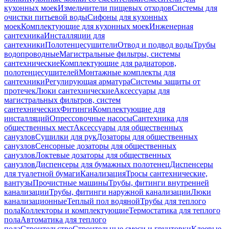
кухонных моек
Измельчители пищевых отходов
Системы для
очистки питьевой воды
Сифоны для кухонных
моек
Комплектующие для кухонных моек
Инженерная
сантехника
Инсталляции для
сантехники
Полотенцесушители
Отвод и подвод воды
Трубы
водопроводные
Магистральные фильтры, системы
сантехнические
Комплектующие для радиаторов,
полотенцесушителей
Монтажные комплекты для
сантехники
Регулирующая арматура
Системы защиты от
протечек
Люки сантехнические
Аксессуары для
магистральных фильтров, систем
сантехнических
Фитинги
Комплектующие для
инсталляций
Опрессовочные насосы
Сантехника для
общественных мест
Аксессуары для общественных
санузлов
Сушилки для рук
Дозаторы для общественных
санузлов
Сенсорные дозаторы для общественных
санузлов
Локтевые дозаторы для общественных
санузлов
Диспенсеры для бумажных полотенец
Диспенсеры
для туалетной бумаги
Канализация
Тросы сантехнические,
вантузы
Прочистные машины
Трубы, фитинги внутренней
канализации
Трубы, фитинги наружной канализации
Люки
канализационные
Теплый пол водяной
Трубы для теплого
пола
Коллекторы и комплектующие
Термостатика для теплого
пола
Автоматика для теплого
пола
Строительство
Строительные смеси и грунтовки
Клеевые