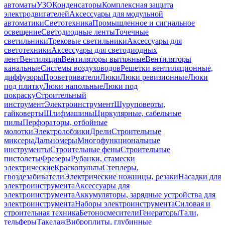
автоматы
УЗО
Конденсаторы
Комплексная защита
электродвигателей
Аксессуары для модульной
автоматики
Светотехника
Промышленное и сигнальное
освещение
Светодиодные ленты
Точечные
светильники
Трековые светильники
Аксессуары для
светотехники
Аксессуары для светодиодных
лент
Вентиляция
Вентиляторы вытяжные
Вентиляторы
канальные
Системы воздуховодов
Решетки вентиляционные,
диффузоры
Проветриватели
Люки
Люки ревизионные
Люки
под плитку
Люки напольные
Люки под
покраску
Строительный
инструмент
Электроинструмент
Шуруповерты,
гайковерты
Шлифмашины
Циркулярные, сабельные
пилы
Перфораторы, отбойные
молотки
Электролобзики
Дрели
Строительные
миксеры
Дальномеры
Многофункциональные
инструменты
Строительные фены
Строительные
пистолеты
Фрезеры
Рубанки, стамески
электрические
Краскопульты
Степлеры,
гвоздезабиватели
Электрические ножницы, резаки
Насадки для
электроинструмента
Аксессуары для
электроинструмента
Аккумуляторы, зарядные устройства для
электроинструмента
Наборы электроинструмента
Силовая и
строительная техника
Бетоносмесители
Генераторы
Тали,
тельферы
Такелаж
Виброплиты, глубинные