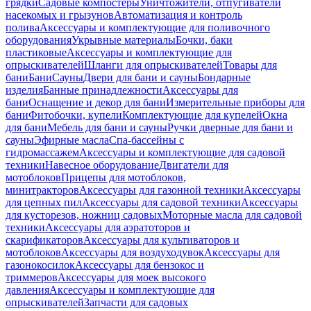
грядки
Садовые компостеры
Уничтожители, отпугиватели
насекомых и грызунов
Автоматизация и контроль
полива
Аксессуары и комплектующие для поливочного
оборудования
Укрывные материалы
Бочки, баки
пластиковые
Аксессуары и комплектующие для
опрыскивателей
Шланги для опрыскивателей
Товары для
бани
Бани
Сауны
Двери для бани и сауны
Бондарные
изделия
Банные принадлежности
Аксессуары для
бани
Оснащение и декор для бани
Измерительные приборы для
бани
Фитобочки, купели
Комплектующие для купелей
Окна
для бани
Мебель для бани и сауны
Ручки дверные для бани и
сауны
Эфирные масла
Спа-бассейны с
гидромассажем
Аксессуары и комплектующие для садовой
техники
Навесное оборудование
Двигатели для
мотоблоков
Прицепы для мотоблоков,
минитракторов
Аксессуары для газонной техники
Аксессуары
для цепных пил
Аксессуары для садовой техники
Аксессуары
для кусторезов, ножниц садовых
Моторные масла для садовой
техники
Аксессуары для аэратоторов и
скарификаторов
Аксессуары для культиваторов и
мотоблоков
Аксессуары для воздуходувок
Аксессуары для
газонокосилок
Аксессуары для бензокос и
триммеров
Аксессуары для моек высокого
давления
Аксессуары и комплектующие для
опрыскивателей
Запчасти для садовых