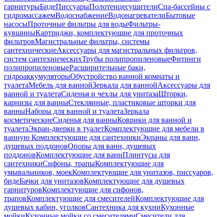
гарнитуры
Биде
Писсуары
Полотенцесушители
Спа-бассейны с
гидромассажем
Водоснабжение
Водонагреватели
Бытовые
насосы
Проточные фильтры для воды
Фильтры-
кувшины
Картриджи, комплектующие для проточных
фильтров
Магистральные фильтры, системы
сантехнические
Аксессуары для магистральных фильтров,
систем сантехнических
Трубы полипропиленовые
Фитинги
полипропиленовые
Расширительные баки,
гидроаккумуляторы
Обустройство ванной комнаты и
туалета
Мебель для ванной
Зеркала для ванной
Аксессуары для
ванной и туалета
Сиденья и чехлы для унитаза
Шторки,
карнизы для ванны
Стеклянные, пластиковые шторки для
ванны
Наборы для ванной и туалета
Зеркала
косметические
Сиденья для ванны
Коврики для ванной и
туалета
Экран-дверки в туалет
Комплектующие для мебели в
ванную
Комплектующие для сантехники
Экраны для ванн,
душевых поддонов
Опоры для ванн, душевых
поддонов
Комплектующие для ванн
Плинтусы для
сантехники
Сифоны, трапы
Комплектующие для
умывальников, моек
Комплектующие для унитазов, писсуаров,
биде
Бачки для унитазов
Комплектующие для душевых
гарнитуров
Комплектующие для сифонов,
трапов
Комплектующие для смесителей
Комплектующие для
душевых кабин, уголков
Сантехника для кухни
Кухонные
мойки
Кухонные мойки со смесителями
Смесители для