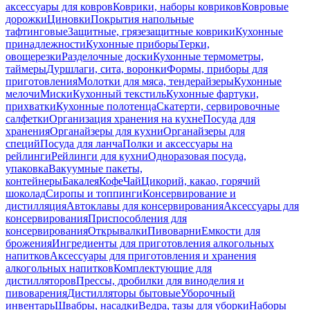
аксессуары для ковров
Коврики, наборы ковриков
Ковровые
дорожки
Циновки
Покрытия напольные
тафтинговые
Защитные, грязезащитные коврики
Кухонные
принадлежности
Кухонные приборы
Терки,
овощерезки
Разделочные доски
Кухонные термометры,
таймеры
Дуршлаги, сита, воронки
Формы, приборы для
приготовления
Молотки для мяса, тендерайзеры
Кухонные
мелочи
Миски
Кухонный текстиль
Кухонные фартуки,
прихватки
Кухонные полотенца
Скатерти, сервировочные
салфетки
Организация хранения на кухне
Посуда для
хранения
Органайзеры для кухни
Органайзеры для
специй
Посуда для ланча
Полки и аксессуары на
рейлинги
Рейлинги для кухни
Одноразовая посуда,
упаковка
Вакуумные пакеты,
контейнеры
Бакалея
Кофе
Чай
Цикорий, какао, горячий
шоколад
Сиропы и топпинги
Консервирование и
дистилляция
Автоклавы для консервирования
Аксессуары для
консервирования
Приспособления для
консервирования
Открывалки
Пивоварни
Емкости для
брожения
Ингредиенты для приготовления алкогольных
напитков
Аксессуары для приготовления и хранения
алкогольных напитков
Комплектующие для
дистилляторов
Прессы, дробилки для виноделия и
пивоварения
Дистилляторы бытовые
Уборочный
инвентарь
Швабры, насадки
Ведра, тазы для уборки
Наборы