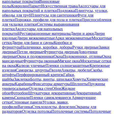
напольные покрытия
Виниловые
полы
Ковролин
Паркет
Искусственная трава
Аксессуары для
напольных покрытий и плитки
Подложка
Плинтусы, уголки,
обводы для труб
Плинтусы для сантехники
Фуги для
плитки
Порожки, профили для пола и плитки
Приспособления
для укладки плитки
Системы выравнивания
плитки
Аксессуары для напольных
покрытий
Реставрационные материалы
Двери и арки
Двери
входные
Двери межкомнатные
Арки межкомнатные
Москитные
сетки
Двери для бани и сауны
Коробки и
фурнитура
Наличники, коробки, доборы
Ручки дверные
Замки
дверные
Петли дверные
Фурнитура дверная
Доводчики
дверные
Окна и подоконники
Окна
Подоконники, отливы
Окна
мансардные
Фурнитура оконная
Мягкие окна
Москитные сетки
на окна
Жалюзи уличные
Пленки солнцезащитные
Крепежные
изделия
Саморезы, шурупы
Гвозди
Анкеры, дюбели
Скобы,
штифты
Перфорированный крепеж
Гайки,
шайбы
Заклепки
Болты, винты, шпильки
Хомуты
Химические
анкеры
Карабины
Фиксаторы арматуры
Шплинты
Пружины
универсальные
Отделка стен
Обои
Жидкие
обои
Фотообои
Штукатурки декоративные
Декоративный
камень
Скинали
Пленки самоклеящиеся
Армирующие
сетки
Стеновые панели
Уголки, маяки,
профили
Вагонка
Стеклохолсты, флизелин
Экраны для
радиаторов
Отделка потолка
Потолочные системы
Потолочные