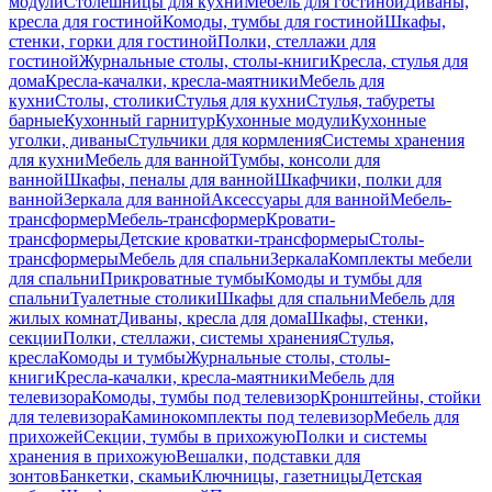
модули
Столешницы для кухни
Мебель для гостиной
Диваны,
кресла для гостиной
Комоды, тумбы для гостиной
Шкафы,
стенки, горки для гостиной
Полки, стеллажи для
гостиной
Журнальные столы, столы-книги
Кресла, стулья для
дома
Кресла-качалки, кресла-маятники
Мебель для
кухни
Столы, столики
Стулья для кухни
Стулья, табуреты
барные
Кухонный гарнитур
Кухонные модули
Кухонные
уголки, диваны
Стульчики для кормления
Системы хранения
для кухни
Мебель для ванной
Тумбы, консоли для
ванной
Шкафы, пеналы для ванной
Шкафчики, полки для
ванной
Зеркала для ванной
Аксессуары для ванной
Мебель-
трансформер
Мебель-трансформер
Кровати-
трансформеры
Детские кроватки-трансформеры
Столы-
трансформеры
Мебель для спальни
Зеркала
Комплекты мебели
для спальни
Прикроватные тумбы
Комоды и тумбы для
спальни
Туалетные столики
Шкафы для спальни
Мебель для
жилых комнат
Диваны, кресла для дома
Шкафы, стенки,
секции
Полки, стеллажи, системы хранения
Стулья,
кресла
Комоды и тумбы
Журнальные столы, столы-
книги
Кресла-качалки, кресла-маятники
Мебель для
телевизора
Комоды, тумбы под телевизор
Кронштейны, стойки
для телевизора
Каминокомплекты под телевизор
Мебель для
прихожей
Секции, тумбы в прихожую
Полки и системы
хранения в прихожую
Вешалки, подставки для
зонтов
Банкетки, скамьи
Ключницы, газетницы
Детская