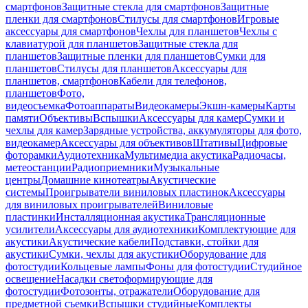
смартфонов
Защитные стекла для смартфонов
Защитные
пленки для смартфонов
Стилусы для смартфонов
Игровые
аксессуары для смартфонов
Чехлы для планшетов
Чехлы с
клавиатурой для планшетов
Защитные стекла для
планшетов
Защитные пленки для планшетов
Сумки для
планшетов
Стилусы для планшетов
Аксессуары для
планшетов, смартфонов
Кабели для телефонов,
планшетов
Фото,
видеосъемка
Фотоаппараты
Видеокамеры
Экшн-камеры
Карты
памяти
Объективы
Вспышки
Аксессуары для камер
Сумки и
чехлы для камер
Зарядные устройства, аккумуляторы для фото,
видеокамер
Аксессуары для объективов
Штативы
Цифровые
фоторамки
Аудиотехника
Мультимедиа акустика
Радиочасы,
метеостанции
Радиоприемники
Музыкальные
центры
Домашние кинотеатры
Акустические
системы
Проигрыватели виниловых пластинок
Аксессуары
для виниловых проигрывателей
Виниловые
пластинки
Инсталляционная акустика
Трансляционные
усилители
Аксессуары для аудиотехники
Комплектующие для
акустики
Акустические кабели
Подставки, стойки для
акустики
Сумки, чехлы для акустики
Оборудование для
фотостудии
Кольцевые лампы
Фоны для фотостудии
Студийное
освещение
Насадки светоформирующие для
фотостудии
Фотозонты, отражатели
Оборудование для
предметной съемки
Вспышки студийные
Комплекты