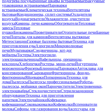
подогрева посуды
Винные шкафы встраиваемые
Вакуумные
упаковщики встраиваемые
Пароварки
встраиваемые
Климатическая техника
Вентиляторы
бытовые
Кондиционеры, сплит-системы
Охладители
воздуха
Водонагреватели
Увлажнители, очистители
воздуха
Камины, печи-камины
Обогреватели
Тепловые
завесы
Тепловые
пушки
Биокамины
Проветриватели
Отопительные печи
Банные
печи
Порталы для каминов
Вентиляторы вытяжные
Метеостанции
Газовые баллоны бытовые
Техника для
приготовления еды
Аэрогрили
Микроволновые
печи
Мультиварки
Сэндвичницы, хот-дог
мейкеры
Тостеры
Электрогрили,
электрошашлычницы
Вафельницы, орешницы,
кексницы
Хлебопечки
Ростеры, мини-печи
Йогуртницы,
мороженицы
Фризеры
Блинницы
Пароварки
Автоклавы для
консервирования
Сыроварни
Фритюрницы, фондю-
фритюрницы
Яйцеварки
Попкорницы
Техника для
дома
Пылесосы
Пылесосы профессиональные
Роботы-
пылесосы, мойщики окон
Пароочистители
Электровеники,
электрошвабры
Стеклоочистители
Стерилизационное
оборудование
Техника для приготовления
напитков
Электрочайники
Кофеварки,
кофемашины
Соковыжималки
Кофемолки
Вспениватели
молока
Сифоны для газирования воды
Аксессуары для