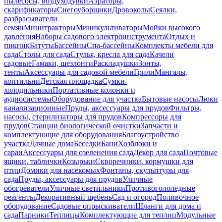
пылесосы, воздуходувки
Аэраторы,
скарификаторы
Снегоуборщики
Дровоколы
Сеялки,
разбрасыватели
семян
Минитракторы
Миникультиваторы
Мойки высокого
давления
Наборы садового электроинструмента
Отдых и
пикник
Батуты
Бассейны
Спа-бассейны
Комплекты мебели для
сада
Столы для сада
Стулья, кресла для сада
Качели
садовые
Гамаки, шезлонги
Раскладушки
Зонты,
тенты
Аксессуары для садовой мебели
Грили
Мангалы,
коптильни
Детская площадка
Сумки-
холодильники
Портативные колонки и
аудиосистемы
Оборудование для участка
Бытовые насосы
Люки
канализационные
Пруды, аксессуары для прудов
Фильтры,
насосы, стерилизаторы для прудов
Компрессоры для
прудов
Станции биологической очистки
Запчасти и
комплектующие для оборудования
Благоустройство
участка
Дачные дома
Беседки
Бани
Хозблоки и
сараи
Аксессуары для озеленения сада
Декор для сада
Почтовые
ящики, таблички
Козырьки
Скворечники, кормушки для
птиц
Домики для насекомых
Фонтаны, скульптуры для
сада
Пруды, аксессуары для прудов
Уличные
обогреватели
Уличные светильники
Противогололедные
реагенты
Декоративный щебень
Сад и огород
Поливочное
оборудование
Садовые опрыскиватели
Шланги для дома и
сада
Парники
Теплицы
Комплектующие для теплиц
Модульные