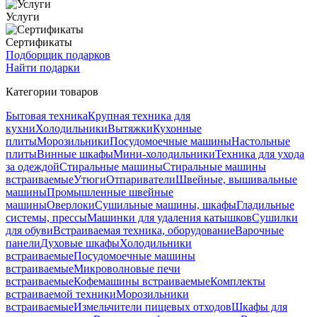
Услуги
Сертификаты
Подборщик подарков
Найти подарки
Категории товаров
Бытовая техника
Крупная техника для
кухни
Холодильники
Вытяжки
Кухонные
плиты
Морозильники
Посудомоечные машины
Настольные
плиты
Винные шкафы
Мини-холодильники
Техника для ухода
за одеждой
Стиральные машины
Стиральные машины
встраиваемые
Утюги
Отпариватели
Швейные, вышивальные
машины
Промышленные швейные
машины
Оверлоки
Сушильные машины, шкафы
Гладильные
системы, прессы
Машинки для удаления катышков
Сушилки
для обуви
Встраиваемая техника, оборудование
Варочные
панели
Духовые шкафы
Холодильники
встраиваемые
Посудомоечные машины
встраиваемые
Микроволновые печи
встраиваемые
Кофемашины встраиваемые
Комплекты
встраиваемой техники
Морозильники
встраиваемые
Измельчители пищевых отходов
Шкафы для