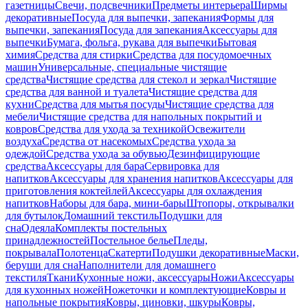
газетницы
Свечи, подсвечники
Предметы интерьера
Ширмы
декоративные
Посуда для выпечки, запекания
Формы для
выпечки, запекания
Посуда для запекания
Аксессуары для
выпечки
Бумага, фольга, рукава для выпечки
Бытовая
химия
Средства для стирки
Средства для посудомоечных
машин
Универсальные, специальные чистящие
средства
Чистящие средства для стекол и зеркал
Чистящие
средства для ванной и туалета
Чистящие средства для
кухни
Средства для мытья посуды
Чистящие средства для
мебели
Чистящие средства для напольных покрытий и
ковров
Средства для ухода за техникой
Освежители
воздуха
Средства от насекомых
Средства ухода за
одеждой
Средства ухода за обувью
Дезинфицирующие
средства
Аксессуары для бара
Сервировка для
напитков
Аксессуары для хранения напитков
Аксессуары для
приготовления коктейлей
Аксессуары для охлаждения
напитков
Наборы для бара, мини-бары
Штопоры, открывалки
для бутылок
Домашний текстиль
Подушки для
сна
Одеяла
Комплекты постельных
принадлежностей
Постельное белье
Пледы,
покрывала
Полотенца
Скатерти
Подушки декоративные
Маски,
беруши для сна
Наполнители для домашнего
текстиля
Ткани
Кухонные ножи, аксессуары
Ножи
Аксессуары
для кухонных ножей
Ножеточки и комплектующие
Ковры и
напольные покрытия
Ковры, циновки, шкуры
Ковры,