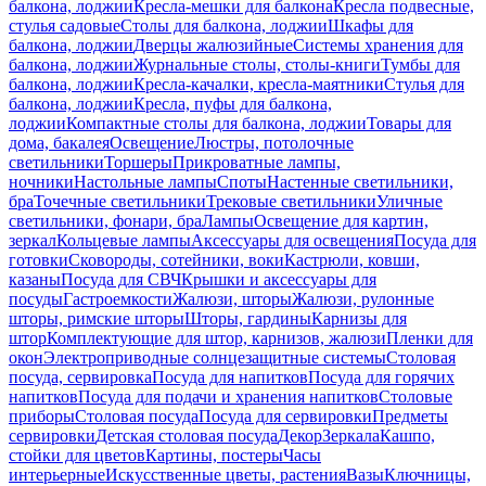
балкона, лоджии
Кресла-мешки для балкона
Кресла подвесные,
стулья садовые
Столы для балкона, лоджии
Шкафы для
балкона, лоджии
Дверцы жалюзийные
Системы хранения для
балкона, лоджии
Журнальные столы, столы-книги
Тумбы для
балкона, лоджии
Кресла-качалки, кресла-маятники
Стулья для
балкона, лоджии
Кресла, пуфы для балкона,
лоджии
Компактные столы для балкона, лоджии
Товары для
дома, бакалея
Освещение
Люстры, потолочные
светильники
Торшеры
Прикроватные лампы,
ночники
Настольные лампы
Споты
Настенные светильники,
бра
Точечные светильники
Трековые светильники
Уличные
светильники, фонари, бра
Лампы
Освещение для картин,
зеркал
Кольцевые лампы
Аксессуары для освещения
Посуда для
готовки
Сковороды, сотейники, воки
Кастрюли, ковши,
казаны
Посуда для СВЧ
Крышки и аксессуары для
посуды
Гастроемкости
Жалюзи, шторы
Жалюзи, рулонные
шторы, римские шторы
Шторы, гардины
Карнизы для
штор
Комплектующие для штор, карнизов, жалюзи
Пленки для
окон
Электроприводные солнцезащитные системы
Столовая
посуда, сервировка
Посуда для напитков
Посуда для горячих
напитков
Посуда для подачи и хранения напитков
Столовые
приборы
Столовая посуда
Посуда для сервировки
Предметы
сервировки
Детская столовая посуда
Декор
Зеркала
Кашпо,
стойки для цветов
Картины, постеры
Часы
интерьерные
Искусственные цветы, растения
Вазы
Ключницы,