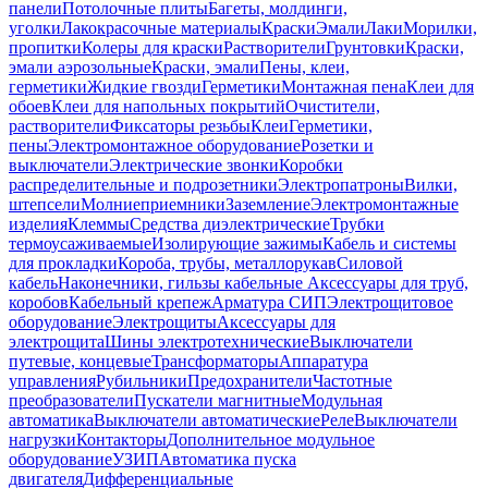
панели
Потолочные плиты
Багеты, молдинги,
уголки
Лакокрасочные материалы
Краски
Эмали
Лаки
Морилки,
пропитки
Колеры для краски
Растворители
Грунтовки
Краски,
эмали аэрозольные
Краски, эмали
Пены, клеи,
герметики
Жидкие гвозди
Герметики
Монтажная пена
Клеи для
обоев
Клеи для напольных покрытий
Очистители,
растворители
Фиксаторы резьбы
Клеи
Герметики,
пены
Электромонтажное оборудование
Розетки и
выключатели
Электрические звонки
Коробки
распределительные и подрозетники
Электропатроны
Вилки,
штепсели
Молниеприемники
Заземление
Электромонтажные
изделия
Клеммы
Средства диэлектрические
Трубки
термоусаживаемые
Изолирующие зажимы
Кабель и системы
для прокладки
Короба, трубы, металлорукав
Силовой
кабель
Наконечники, гильзы кабельные
Аксессуары для труб,
коробов
Кабельный крепеж
Арматура СИП
Электрощитовое
оборудование
Электрощиты
Аксессуары для
электрощита
Шины электротехнические
Выключатели
путевые, концевые
Трансформаторы
Аппаратура
управления
Рубильники
Предохранители
Частотные
преобразователи
Пускатели магнитные
Модульная
автоматика
Выключатели автоматические
Реле
Выключатели
нагрузки
Контакторы
Дополнительное модульное
оборудование
УЗИП
Автоматика пуска
двигателя
Дифференциальные