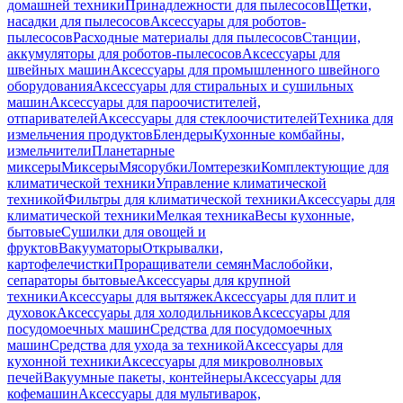
домашней техники
Принадлежности для пылесосов
Щетки,
насадки для пылесосов
Аксессуары для роботов-
пылесосов
Расходные материалы для пылесосов
Станции,
аккумуляторы для роботов-пылесосов
Аксессуары для
швейных машин
Аксессуары для промышленного швейного
оборудования
Аксессуары для стиральных и сушильных
машин
Аксессуары для пароочистителей,
отпаривателей
Аксессуары для стеклоочистителей
Техника для
измельчения продуктов
Блендеры
Кухонные комбайны,
измельчители
Планетарные
миксеры
Миксеры
Мясорубки
Ломтерезки
Комплектующие для
климатической техники
Управление климатической
техникой
Фильтры для климатической техники
Аксессуары для
климатической техники
Мелкая техника
Весы кухонные,
бытовые
Сушилки для овощей и
фруктов
Вакууматоры
Открывалки,
картофелечистки
Проращиватели семян
Маслобойки,
сепараторы бытовые
Аксессуары для крупной
техники
Аксессуары для вытяжек
Аксессуары для плит и
духовок
Аксессуары для холодильников
Аксессуары для
посудомоечных машин
Средства для посудомоечных
машин
Средства для ухода за техникой
Аксессуары для
кухонной техники
Аксессуары для микроволновых
печей
Вакуумные пакеты, контейнеры
Аксессуары для
кофемашин
Аксессуары для мультиварок,