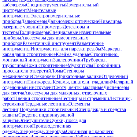
кабелерезы
Специнструменты
Измерительный
инструмент
Мерительные
инструменты
Электроизмерительные
приборы
Дальномеры
Дальномеры оптические
Нивелиры,
лазерные уровни
Пирометры
Детекторы и
тестеры
Толщиномеры
Специальные измерительные
приборы
Аксессуары для измерительных
приборов
Разметочный инструмент
Разметочные
инструменты
Инструменты для нарезки резьбы
Маркеры,
карандаши строительные
Клейма ударные
Строительно-
монтажный инструмент
Заклепочники
Труборезы,
трубогибы
Ножи строительные
Мультитулы
Пробойники,
просекатели отверстий
Ломы
Степлеры
механические
Стеклорезы
Прикаточные валики
Отделочный
инструмент
Плиткорезы
Кельмы, шпатели, гладилки
Малярный,
отделочный инструмент
Скотч, ленты малярные
Диспенсеры
для скотча
Аксессуары для малярных, отделочных
работ
Пленки строительные
Лестницы и стремянки
Лестницы,
стремянки
Чердачные лестницы
Элементы
лестниц
Подъемники строительные
Спецодежда и средства
защиты
Средства индивидуальной
защиты
Огнетушители
Сумки, пояса для
инструментов
Производственная
одежда
Спецодежда
Спецобувь
Организация рабочего
пространства
Фонари, прожекторы
Кейсы, ящики для