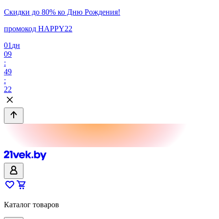
Скидки до 80% ко Дню Рождения!
промокод HAPPY22
01
дн
09
:
49
:
22
Каталог товаров