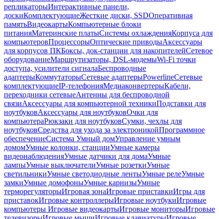
репликаторы
Интерактивные панели,
доски
Комплектующие
Жесткие диски, SSD
Оперативная
память
Видеокарты
Компьютерные блоки
питания
Материнские платы
Системы охлаждения
Корпуса для
компьютеров
Процессоры
Оптические приводы
Аксессуары
для корпусов ПК
Боксы, док-станции для накопителей
Сетевое
оборудование
Маршрутизаторы, DSL-модемы
Wi-Fi точки
доступа, усилители сигнала
Беспроводные
адаптеры
Коммутаторы
Сетевые адаптеры
Powerline
Сетевые
комплектующие
IP-телефония
Медиаконвертеры
Кабели,
переходники сетевые
Антенны для беспроводной
связи
Аксессуары для компьютерной техники
Подставки для
ноутбуков
Аксессуары для ноутбуков
Очки для
компьютера
Рюкзаки для ноутбуков
Сумки, чехлы для
ноутбуков
Средства для ухода за электроникой
Программное
обеспечение
Система Умный дом
Управление умным
домом
Умные колонки, станции
Умные камеры
видеонаблюдения
Умные датчики для дома
Умные
лампы
Умные выключатели
Умные розетки
Умные
светильники
Умные светодиодные ленты
Умные реле
Умные
замки
Умные домофоны
Умные карнизы
Умные
терморегуляторы
Игровая зона
Игровые приставки
Игры для
приставок
Игровые контроллеры
Игровые ноутбуки
Игровые
компьютеры
Игровые видеокарты
Игровые мониторы
Игровые
телевизоры
Игровые мыши
Игровые клавиатуры
Игровые