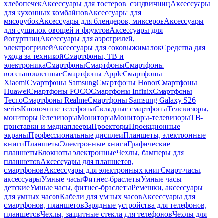
хлебопечек
Аксессуары для тостеров, сэндвичниц
Аксессуары
для кухонных комбайнов
Аксессуары для
мясорубок
Аксессуары для блендеров, миксеров
Аксессуары
для сушилок овощей и фруктов
Аксессуары для
йогуртниц
Аксессуары для аэрогрилей,
электрогрилей
Аксессуары для соковыжималок
Средства для
ухода за техникой
Смартфоны, ТВ и
электроника
Смартфоны
Смартфоны
Смартфоны
восстановленные
Смартфоны Apple
Смартфоны
Xiaomi
Смартфоны Samsung
Смартфоны Honor
Смартфоны
Huawei
Смартфоны POCO
Смартфоны Infinix
Смартфоны
Tecno
Смартфоны Realme
Смартфоны Samsung Galaxy S26
series
Кнопочные телефоны
Складные смартфоны
Телевизоры,
мониторы
Телевизоры
Мониторы
Мониторы-телевизоры
ТВ-
приставки и медиаплееры
Проекторы
Проекционные
экраны
Профессиональные дисплеи
Планшеты, электронные
книги
Планшеты
Электронные книги
Графические
планшеты
Блокноты электронные
Чехлы, бамперы для
планшетов
Аксессуары для планшетов,
смартфонов
Аксессуары для электронных книг
Смарт-часы,
аксессуары
Умные часы
Фитнес-браслеты
Умные часы
детские
Умные часы, фитнес-браслеты
Ремешки, аксессуары
для умных часов
Кабели для умных часов
Аксессуары для
смартфонов, планшетов
Зарядные устройства для телефонов,
планшетов
Чехлы, защитные стекла для телефонов
Чехлы для