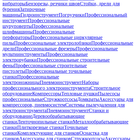
вибраторы
Бензорезы, резчики швов
Стойки, дрели для
бурения
Затирочные
машины
Гидроинструмент
Погрузчики
Профессиональный
инструмент
Профессиональные
шуруповерты
Профессиональные
шлифмашины
Профессиональные
перфораторы
Профессиональные циркулярные
пилы
Профессиональные электролобзики
Профессиональные
дрели
Профессиональные фрезеры
Профессиональные
мультиинструменты
Профессиональные
электрорубанки
Профессиональные строительные
фены
Профессиональные строительные
пистолеты
Профессиональные точильные
станки
Профессиональные
электроножницы
Пневмоинструмент
Наборы
профессионального электроинструмента
Строительное
оборудование
Компрессоры
Тепловые пушки
Пылесосы
профессиональные
Стружкоотсосы
Домкраты
Аксессуары для
компрессоров, пневмосистем
Системы пылеудаления для
электроинструмента
Пневмоинструмент
Станки и
оборудование
Деревообрабатывающие
станки
Ленточнопильные станки
Металлообрабатывающие
станки
Плиткорезные станки
Точильные
станки
Комплектующие для станков
Оснастка для
станков
Аксессуары для станков
Стружкоотсосы
Аксессуары