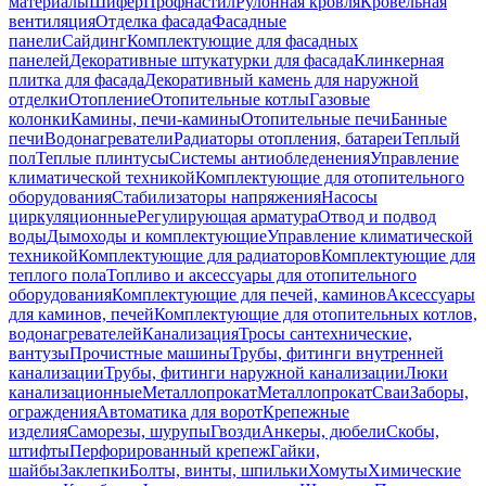
материалы
Шифер
Профнастил
Рулонная кровля
Кровельная
вентиляция
Отделка фасада
Фасадные
панели
Сайдинг
Комплектующие для фасадных
панелей
Декоративные штукатурки для фасада
Клинкерная
плитка для фасада
Декоративный камень для наружной
отделки
Отопление
Отопительные котлы
Газовые
колонки
Камины, печи-камины
Отопительные печи
Банные
печи
Водонагреватели
Радиаторы отопления, батареи
Теплый
пол
Теплые плинтусы
Системы антиобледенения
Управление
климатической техникой
Комплектующие для отопительного
оборудования
Стабилизаторы напряжения
Насосы
циркуляционные
Регулирующая арматура
Отвод и подвод
воды
Дымоходы и комплектующие
Управление климатической
техникой
Комплектующие для радиаторов
Комплектующие для
теплого пола
Топливо и аксессуары для отопительного
оборудования
Комплектующие для печей, каминов
Аксессуары
для каминов, печей
Комплектующие для отопительных котлов,
водонагревателей
Канализация
Тросы сантехнические,
вантузы
Прочистные машины
Трубы, фитинги внутренней
канализации
Трубы, фитинги наружной канализации
Люки
канализационные
Металлопрокат
Металлопрокат
Сваи
Заборы,
ограждения
Автоматика для ворот
Крепежные
изделия
Саморезы, шурупы
Гвозди
Анкеры, дюбели
Скобы,
штифты
Перфорированный крепеж
Гайки,
шайбы
Заклепки
Болты, винты, шпильки
Хомуты
Химические