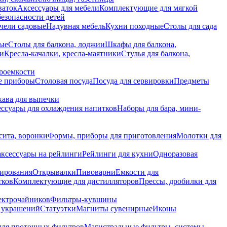
ваток
Аксессуары для мебели
Комплектующие для мягкой
безопасности детей
чели садовые
Надувная мебель
Кухни походные
Столы для сада
вые
Столы для балкона, лоджии
Шкафы для балкона,
ии
Кресла-качалки, кресла-маятники
Стулья для балкона,
роемкости
е приборы
Столовая посуда
Посуда для сервировки
Предметы
укава для выпечки
ссуары для охлаждения напитков
Наборы для бара, мини-
сита, воронки
Формы, приборы для приготовления
Молотки для
аксессуары на рейлинги
Рейлинги для кухни
Одноразовая
вирования
Открывалки
Пивоварни
Емкости для
тков
Комплектующие для дистилляторов
Прессы, дробилки для
лектрочайников
Фильтры-кувшины
я украшений
Статуэтки
Магниты сувенирные
Иконы
ля проточных фильтров
Магистральные фильтры, системы