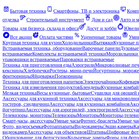
Бытовая техника
Смартфоны, ТВ и электроника
Комп
отделка
Строительный инструмент
Дом и сад
Авто и 
Товары для бизнеса, склада и офиса
Досуг и хобби
Ювели
Все акции
Оплата частями
Уцененные товары
Умны
Крупная техника для кухни
Холодильники
Вытяжки
Кухонные 
Встраиваемая техника, оборудование
Варочные панели
Духовые
встраиваемые
Комплекты встраиваемой техники
Морозильники 
упаковщики встраиваемые
Пароварки встраиваемые
Техника для приготовления еды
Аэрогрили
Микроволновые пе
кексницы
Хлебопечки
Ростеры, мини-печи
Йогуртницы, морож
фритюрницы
Яйцеварки
Попкорницы
Техника для приготовления напитков
Электрочайники
Кофевар
Техника для измельчения продуктов
Блендеры
Кухонные комбай
Мелкая техника
Весы кухонные, бытовые
Сушилки для овощей 
Аксессуары для кухонной техники
Аксессуары для микроволно
тостеров, сэндвичниц
Аксессуары для кухонных комбайнов
Акс
йогуртниц
Аксессуары для аэрогрилей, электрогрилей
Аксессуа
Телевизоры, мониторы
Телевизоры
Мониторы
Мониторы-телеви
Смарт-часы, аксессуары
Умные часы
Фитнес-браслеты
Умные ча
Фото, видеосъемка
Фотоаппараты
Видеокамеры
Экшн-камеры
Ка
видеокамер
Аксессуары для объективов
Штативы
Цифровые фот
Оборудование для фотостудии
Кольцевые лампы
Фоны для фото