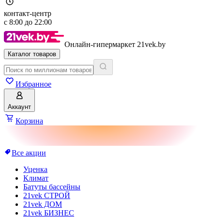
контакт-центр
с
8:00
до
22:00
Онлайн-гипермаркет 21vek.by
Каталог товаров
Избранное
Аккаунт
Корзина
Все акции
Уценка
Климат
Батуты бассейны
21vek СТРОЙ
21vek ДОМ
21vek БИЗНЕС