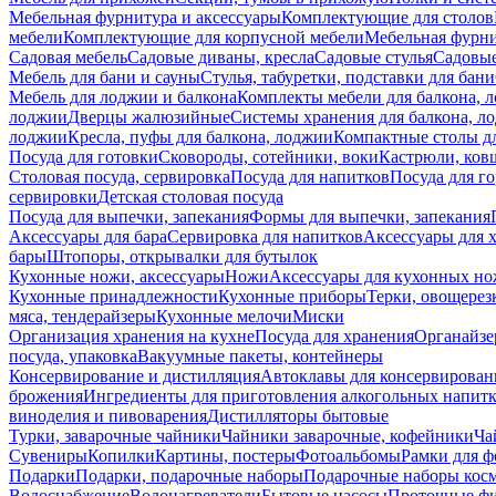
Мебельная фурнитура и аксессуары
Комплектующие для столов
мебели
Комплектующие для корпусной мебели
Мебельная фурн
Садовая мебель
Садовые диваны, кресла
Садовые стулья
Садовые
Мебель для бани и сауны
Стулья, табуретки, подставки для бани
Мебель для лоджии и балкона
Комплекты мебели для балкона, 
лоджии
Дверцы жалюзийные
Системы хранения для балкона, л
лоджии
Кресла, пуфы для балкона, лоджии
Компактные столы дл
Посуда для готовки
Сковороды, сотейники, воки
Кастрюли, ков
Столовая посуда, сервировка
Посуда для напитков
Посуда для г
сервировки
Детская столовая посуда
Посуда для выпечки, запекания
Формы для выпечки, запекания
Аксессуары для бара
Сервировка для напитков
Аксессуары для 
бары
Штопоры, открывалки для бутылок
Кухонные ножи, аксессуары
Ножи
Аксессуары для кухонных н
Кухонные принадлежности
Кухонные приборы
Терки, овощерез
мяса, тендерайзеры
Кухонные мелочи
Миски
Организация хранения на кухне
Посуда для хранения
Органайзе
посуда, упаковка
Вакуумные пакеты, контейнеры
Консервирование и дистилляция
Автоклавы для консервирован
брожения
Ингредиенты для приготовления алкогольных напит
виноделия и пивоварения
Дистилляторы бытовые
Турки, заварочные чайники
Чайники заварочные, кофейники
Ча
Сувениры
Копилки
Картины, постеры
Фотоальбомы
Рамки для ф
Подарки
Подарки, подарочные наборы
Подарочные наборы косм
Водоснабжение
Водонагреватели
Бытовые насосы
Проточные фи