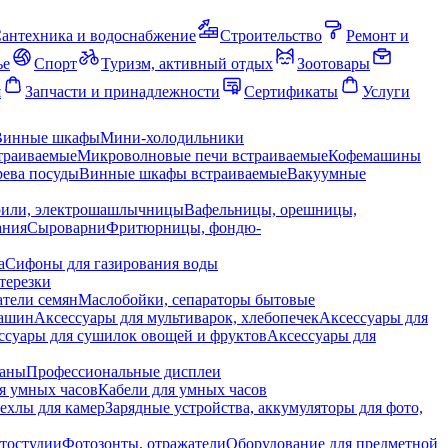
антехника и водоснабжение
Строительство
Ремонт и
ье
Спорт
Туризм, активный отдых
Зоотовары
я
Запчасти и принадлежности
Сертификаты
Услуги
Винные шкафы
Мини-холодильники
траиваемые
Микроволновые печи встраиваемые
Кофемашины
ева посуды
Винные шкафы встраиваемые
Вакуумные
рили, электрошашлычницы
Вафельницы, орешницы,
ания
Сыроварни
Фритюрницы, фондю-
а
Сифоны для газирования воды
терезки
тели семян
Маслобойки, сепараторы бытовые
машин
Аксессуары для мультиварок, хлебопечек
Аксессуары для
ссуары для сушилок овощей и фруктов
Аксессуары для
раны
Профессиональные дисплеи
я умных часов
Кабели для умных часов
ехлы для камер
Зарядные устройства, аккумуляторы для фото,
тостудии
Фотозонты, отражатели
Оборудование для предметной