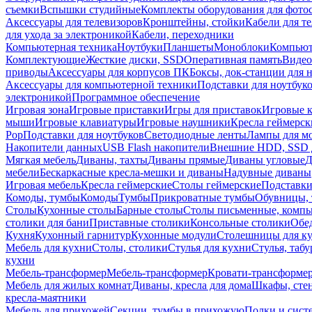
съемки
Вспышки студийные
Комплекты оборудования для фото
Аксессуары для телевизоров
Кронштейны, стойки
Кабели для т
для ухода за электроникой
Кабели, переходники
Компьютерная техника
Ноутбуки
Планшеты
Моноблоки
Компью
Комплектующие
Жесткие диски, SSD
Оперативная память
Видео
приводы
Аксессуары для корпусов ПК
Боксы, док-станции для 
Аксессуары для компьютерной техники
Подставки для ноутбук
электроникой
Программное обеспечение
Игровая зона
Игровые приставки
Игры для приставок
Игровые 
мыши
Игровые клавиатуры
Игровые наушники
Кресла геймерск
Pop
Подставки для ноутбуков
Светодиодные ленты
Лампы для м
Накопители данных
USB Flash накопители
Внешние HDD, SSD 
Мягкая мебель
Диваны, тахты
Диваны прямые
Диваны угловые
Д
мебели
Бескаркасные кресла-мешки и диваны
Надувные диваны
Игровая мебель
Кресла геймерские
Столы геймерские
Подставки
Комоды, тумбы
Комоды
Тумбы
Прикроватные тумбы
Обувницы, 
Столы
Кухонные столы
Барные столы
Столы письменные, комп
столики для бани
Приставные столики
Консольные столики
Обе
Кухня
Кухонный гарнитур
Кухонные модули
Столешницы для к
Мебель для кухни
Столы, столики
Стулья для кухни
Стулья, таб
кухни
Мебель-трансформер
Мебель-трансформер
Кровати-трансформе
Мебель для жилых комнат
Диваны, кресла для дома
Шкафы, стен
кресла-маятники
Мебель для прихожей
Секции, тумбы в прихожую
Полки и сист