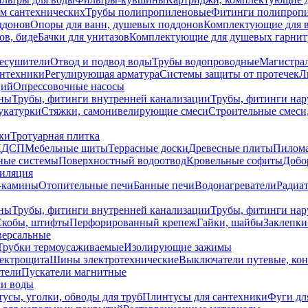
ем сантехнических
Трубы полипропиленовые
Фитинги полипроп
ддонов
Опоры для ванн, душевых поддонов
Комплектующие для 
ов, биде
Бачки для унитазов
Комплектующие для душевых гарнит
есушители
Отвод и подвод воды
Трубы водопроводные
Магистрал
антехники
Регулирующая арматура
Системы защиты от протечек
Л
ций
Опрессовочные насосы
ны
Трубы, фитинги внутренней канализации
Трубы, фитинги на
катурки
Стяжки, самонивелирующие смеси
Строительные смеси,
ки
Тротуарная плитка
ЛДСП
Мебельные щиты
Террасные доски
Древесные плиты
Пилом
ные системы
Поверхностный водоотвод
Кровельные софиты
Добо
тиляция
-камины
Отопительные печи
Банные печи
Водонагреватели
Радиат
ны
Трубы, фитинги внутренней канализации
Трубы, фитинги на
Скобы, штифты
Перфорированный крепеж
Гайки, шайбы
Заклепки
ерсальные
Трубки термоусаживаемые
Изолирующие зажимы
лектрощита
Шины электротехнические
Выключатели путевые, ко
атели
Пускатели магнитные
ки воды
усы, уголки, обводы для труб
Плинтусы для сантехники
Фуги дл