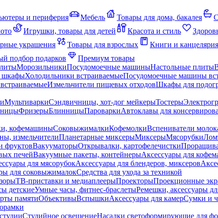
ьютеры и периферия
Мебель
Товары для дома, бакалея
С
мото
Игрушки, товары для детей
Красота и стиль
Здоров
рные украшения
Товары для взрослых
Книги и канцеляри
й подбор подарков
Премиум товары
плиты
Морозильники
Посудомоечные машины
Настольные плиты
 шкафы
Холодильники встраиваемые
Посудомоечные машины вс
встраиваемые
Измельчители пищевых отходов
Шкафы для подогр
чи
Мультиварки
Сэндвичницы, хот-дог мейкеры
Тостеры
Электрог
еницы
Фризеры
Блинницы
Пароварки
Автоклавы для консервиров
ки, кофемашины
Соковыжималки
Кофемолки
Вспениватели молок
ны, измельчители
Планетарные миксеры
Миксеры
Мясорубки
Лом
и фруктов
Вакууматоры
Открывалки, картофелечистки
Проращива
вых печей
Вакуумные пакеты, контейнеры
Аксессуары для кофе
ессуары для мясорубок
Аксессуары для блендеров, миксеров
Аксе
ры для соковыжималок
Средства для ухода за техникой
зоры
ТВ-приставки и медиаплееры
Проекторы
Проекционные эк
сы детские
Умные часы, фитнес-браслеты
Ремешки, аксессуары дл
рты памяти
Объективы
Вспышки
Аксессуары для камер
Сумки и ч
орамки
студии
Студийное освещение
Насадки светоформирующие для фо