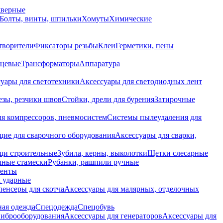
дверные
Болты, винты, шпильки
Хомуты
Химические
творители
Фиксаторы резьбы
Клеи
Герметики, пены
нцевые
Трансформаторы
Аппаратура
уары для светотехники
Аксессуары для светодиодных лент
езы, резчики швов
Стойки, дрели для бурения
Затирочные
ля компрессоров, пневмосистем
Системы пылеудаления для
ие для сварочного оборудования
Аксессуары для сварки,
щи строительные
Зубила, керны, выколотки
Щетки слесарные
чные стамески
Рубанки, рашпили ручные
енты
 ударные
енсеры для скотча
Аксессуары для малярных, отделочных
ная одежда
Спецодежда
Спецобувь
виброоборудования
Аксессуары для генераторов
Аксессуары для