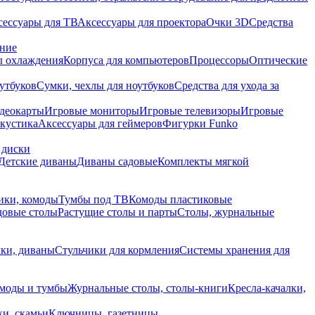
сессуары для ТВ
Аксессуары для проектора
Очки 3D
Средства
ание
 охлаждения
Корпуса для компьютеров
Процессоры
Оптические
утбуков
Сумки, чехлы для ноутбуков
Средства для ухода за
деокарты
Игровые мониторы
Игровые телевизоры
Игровые
акустика
Аксессуары для геймеров
Фигурки Funko
 диски
Детские диваны
Диваны садовые
Комплекты мягкой
ики, комоды
Тумбы под ТВ
Комоды пластиковые
довые столы
Растущие столы и парты
Столы, журнальные
ки, диваны
Стульчики для кормления
Системы хранения для
моды и тумбы
Журнальные столы, столы-книги
Кресла-качалки,
ки, скамьи
Ключницы, газетницы