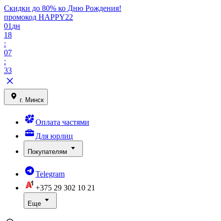
Скидки до 80% ко Дню Рождения!
промокод HAPPY22
01
дн
18
:
07
:
33
г. Минск
Оплата частями
Для юрлиц
Покупателям
Telegram
+375 29
302 10 21
Еще