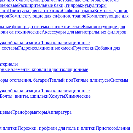
иленовые
Расширительные баки, гидроаккумуляторы
ванн
Плинтусы для сантехники
Сифоны, трапы
Комплектующие
уров
Комплектующие для сифонов, трапов
Комплектующие для
ьные фильтры, системы сантехнические
Комплектующие для
юки сантехнические
Аксессуары для магистральных фильтров,
ружной канализации
Люки канализационные
 составы
Гидроизоляционные смеси
Грунтовки
Добавки для
атериалы
рные элементы кровли
Гидроизоляционные
оры отопления, батареи
Теплый пол
Теплые плинтусы
Системы
ружной канализации
Люки канализационные
Болты, винты, шпильки
Хомуты
Химические
нцевые
Трансформаторы
Аппаратура
я плитки
Порожки, профили для пола и плитки
Приспособления