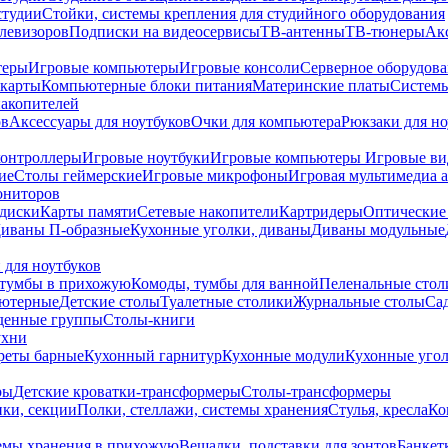
студии
Стойки, системы крепления для студийного оборудования
елевизоров
Подписки на видеосервисы
ТВ-антенны
ТВ-тюнеры
Ак
теры
Игровые компьютеры
Игровые консоли
Серверное оборудов
карты
Компьютерные блоки питания
Материнские платы
Системы
накопителей
ов
Аксессуары для ноутбуков
Очки для компьютера
Рюкзаки для но
контроллеры
Игровые ноутбуки
Игровые компьютеры
Игровые ви
ие
Столы геймерские
Игровые микрофоны
Игровая мультимедиа 
ониторов
диски
Карты памяти
Сетевые накопители
Картридеры
Оптические
иваны П-образные
Кухонные уголки, диваны
Диваны модульные
 для ноутбуков
тумбы в прихожую
Комоды, тумбы для ванной
Пеленальные стол
ьютерные
Детские столы
Туалетные столики
Журнальные столы
Са
денные группы
Столы-книги
ухни
уреты барные
Кухонный гарнитур
Кухонные модули
Кухонные угол
ры
Детские кроватки-трансформеры
Столы-трансформеры
ки, секции
Полки, стеллажи, системы хранения
Стулья, кресла
Ко
емы хранения в прихожую
Вешалки, подставки для зонтов
Банкет