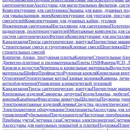
сантехнические
Аксессуары для магистральных фильтров, сист
Комплектующие для сантехники
Экраны для ванн, душевых по
для умывальников, моек
Комплектующие для унитазов, писсуар
смесителей
Комплектующие для душевых кабин, уголков
Инженерная сантехника
Инсталляции для сантехники
Полотенц
радиаторов, полотенцесушителей
Монтажные комплекты для с
систем сантехнических
Фитинги
Комплектующие для инсталля
Канализация
Тросы сантехнические, вантузы
Прочистные маши
Строительные смеси и грунтовки
Клеевые смеси
Шпатлевки
Шту
строительных смесей
Кирпичи, блоки, тротуарная плитка
Кирпичи
Строительные бло
Древесно-плитные и пиломатериалы
Плиты OSB
Фанера
ДСП, 
Кровля и водосток
Черепица и кровельные материалы
Водосточ
материалы
Шифер
Профнастил
Рулонная кровля
Кровельная вен
Отопление
Отопительные котлы
Газовые колонки
Камины, печи
антиобледенения
Управление климатической техникой
Канализация
Тросы сантехнические, вантузы
Прочистные маши
Крепежные изделия
Саморезы, шурупы
Гвозди
Анкеры, дюбели
анкеры
Карабины
Фиксаторы арматуры
Шплинты
Пружины унив
Электромонтажные изделия
Клеммы
Средства диэлектрические
Электрощитовое оборудование
Электрощиты
Аксессуары для э
управления
Рубильники
Предохранители
Частотные преобразов
Приборы учета
Счетчики газа
Счетчики электроэнергии
Счетчи
Аксессуары для напольных покрытий и плитки
Подложка
Плинт