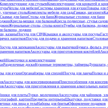
Комплектующие для стульев
Комплектующие для кроватей и кро
итура
Чехлы для мебели
Системы хранения для кухни
Товары для 
, уличные столы
Комплекты мебели для сада
Гамаки, шезлонги
Ка
Скамьи для бани
Столы для бани
Журнальные столики для бани
лоджии
Кресла-мешки для балкона
Кресла подвесные, стулья садо
оджии
Журнальные столы, столы-книги
Тумбы для балкона, лодж
я балкона, лоджии
ши, казаны
Посуда для СВЧ
Крышки и аксессуары для посуды
Гаст
орячих напитков
Посуда для подачи и хранения напитков
Столовы
Посуда для запекания
Аксессуары для выпечки
Бумага, фольга, р
хранения напитков
Аксессуары для приготовления коктейлей
Аксе
ожей
Ножеточки и комплектующие
ки
Разделочные доски
Кухонные термометры, таймеры
Дуршлаги, 
ры для кухни
Органайзеры для специй
Посуда для ланча
Полки и 
ия
Аксессуары для консервирования
Приспособления для консер
ков
Аксессуары для приготовления и хранения алкогольных напи
йники для плиты
Турки, молочники
Аксессуары для чайников, э
отографий, картин
Предметы интерьера
Шкатулки, подставки дл
етики для лица и тела
Наборы для бритья
Оформление подарков
льтры для воды
Фильтры-кувшины
Картриджи, комплектующие д