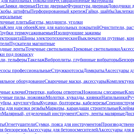
 для напольных покрытий
Реставрационные материалы
ые
Замки дверные
Петли дверные
Фурнитура дверная
Доводчики 
Скобы, штифты
Перфорированный крепеж
Гайки, шайбы
Заклепки
ерсальные
лочные плиты
Багеты, молдинги, уголки
на
Клеи для обоев
Клеи для напольных покрытий
Очистители, рас
Трубки термоусаживаемые
Изолирующие зажимы
лектрощита
Шины электротехнические
Выключатели путевые, ко
атели
Пускатели магнитные
одные ленты
Точечные светильники
Трековые светильники
Аксесс
и под покраску
ли, тельферы
Такелаж
Виброплиты, глубинные вибраторы
Бензор
сосы профессиональные
Стружкоотсосы
Домкраты
Аксессуары д
аяльное оборудование
Сварочные маски, аксессуары
Комплектующ
ечные ключи
Отвертки, наборы отверток
Ножницы слесарные
Кле
учные пилы, ножовки
Молотки, кувалды, киянки
Напильники
Ру
убцы, круглогубцы
Кусачки, болторезы, кабелерезы
Специнструм
ы для нарезки резьбы
Маркеры, карандаши строительные
Клейма
и
Малярный, отделочный инструмент
Скотч, ленты малярные
Дисп
иты
Огнетушители
Сумки, пояса для инструментов
Производствен
я бензорезов
Аксессуары для бетоносмесителей
Аксессуары для 