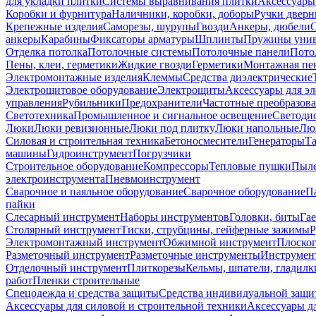
для укладки плитки
Системы выравнивания плитки
Аксессуары
Коробки и фурнитура
Наличники, коробки, доборы
Ручки дверн
Крепежные изделия
Саморезы, шурупы
Гвозди
Анкеры, дюбели
анкеры
Карабины
Фиксаторы арматуры
Шплинты
Пружины унив
Отделка потолка
Потолочные системы
Потолочные панели
Пото
Пены, клеи, герметики
Жидкие гвозди
Герметики
Монтажная пе
Электромонтажные изделия
Клеммы
Средства диэлектрические
Электрощитовое оборудование
Электрощиты
Аксессуары для э
управления
Рубильники
Предохранители
Частотные преобразов
Светотехника
Промышленное и сигнальное освещение
Светоди
Люки
Люки ревизионные
Люки под плитку
Люки напольные
Люк
Силовая и строительная техника
Бетоносмесители
Генераторы
Та
машины
Гидроинструмент
Погрузчики
Строительное оборудование
Компрессоры
Тепловые пушки
Пыле
электроинструмента
Пневмоинструмент
Сварочное и паяльное оборудование
Сварочное оборудование
П
пайки
Слесарный инструмент
Наборы инструментов
Головки, биты
Га
Столярный инструмент
Тиски, струбцины, гейферные зажимы
Р
Электромонтажный инструмент
Обжимной инструмент
Плоског
Разметочный инструмент
Разметочные инструменты
Инструмент
Отделочный инструмент
Плиткорезы
Кельмы, шпатели, гладилк
работ
Пленки строительные
Спецодежда и средства защиты
Средства индивидуальной защ
Аксессуары для силовой и строительной техники
Аксессуары дл