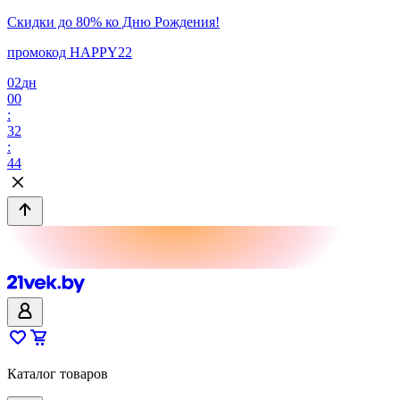
Скидки до 80% ко Дню Рождения!
промокод HAPPY22
02
дн
00
:
32
:
44
Каталог товаров