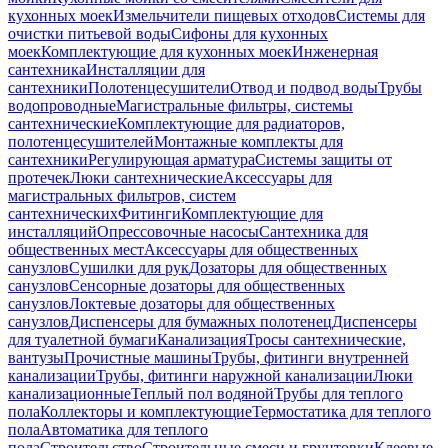
кухонных моек
Измельчители пищевых отходов
Системы для
очистки питьевой воды
Сифоны для кухонных
моек
Комплектующие для кухонных моек
Инженерная
сантехника
Инсталляции для
сантехники
Полотенцесушители
Отвод и подвод воды
Трубы
водопроводные
Магистральные фильтры, системы
сантехнические
Комплектующие для радиаторов,
полотенцесушителей
Монтажные комплекты для
сантехники
Регулирующая арматура
Системы защиты от
протечек
Люки сантехнические
Аксессуары для
магистральных фильтров, систем
сантехнических
Фитинги
Комплектующие для
инсталляций
Опрессовочные насосы
Сантехника для
общественных мест
Аксессуары для общественных
санузлов
Сушилки для рук
Дозаторы для общественных
санузлов
Сенсорные дозаторы для общественных
санузлов
Локтевые дозаторы для общественных
санузлов
Диспенсеры для бумажных полотенец
Диспенсеры
для туалетной бумаги
Канализация
Тросы сантехнические,
вантузы
Прочистные машины
Трубы, фитинги внутренней
канализации
Трубы, фитинги наружной канализации
Люки
канализационные
Теплый пол водяной
Трубы для теплого
пола
Коллекторы и комплектующие
Термостатика для теплого
пола
Автоматика для теплого
пола
Строительство
Строительные смеси и грунтовки
Клеевые