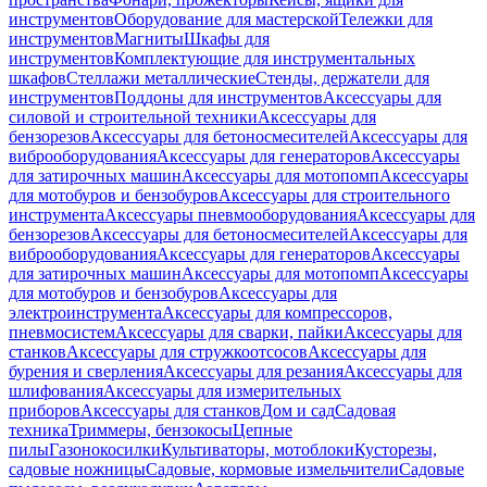
инструментов
Оборудование для мастерской
Тележки для
инструментов
Магниты
Шкафы для
инструментов
Комплектующие для инструментальных
шкафов
Стеллажи металлические
Стенды, держатели для
инструментов
Поддоны для инструментов
Аксессуары для
силовой и строительной техники
Аксессуары для
бензорезов
Аксессуары для бетоносмесителей
Аксессуары для
виброоборудования
Аксессуары для генераторов
Аксессуары
для затирочных машин
Аксессуары для мотопомп
Аксессуары
для мотобуров и бензобуров
Аксессуары для строительного
инструмента
Аксессуары пневмооборудования
Аксессуары для
бензорезов
Аксессуары для бетоносмесителей
Аксессуары для
виброоборудования
Аксессуары для генераторов
Аксессуары
для затирочных машин
Аксессуары для мотопомп
Аксессуары
для мотобуров и бензобуров
Аксессуары для
электроинструмента
Аксессуары для компрессоров,
пневмосистем
Аксессуары для сварки, пайки
Аксессуары для
станков
Аксессуары для стружкоотсосов
Аксессуары для
бурения и сверления
Аксессуары для резания
Аксессуары для
шлифования
Аксессуары для измерительных
приборов
Аксессуары для станков
Дом и сад
Садовая
техника
Триммеры, бензокосы
Цепные
пилы
Газонокосилки
Культиваторы, мотоблоки
Кусторезы,
садовые ножницы
Садовые, кормовые измельчители
Садовые