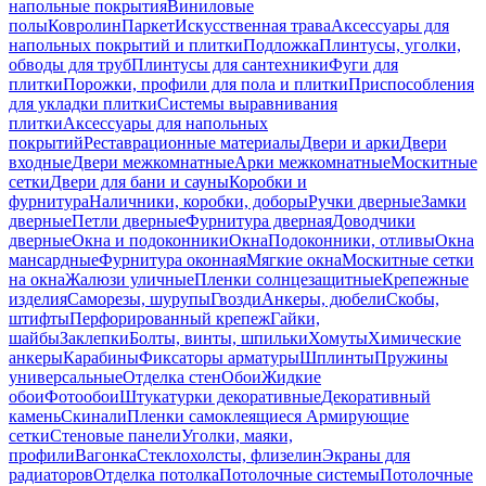
напольные покрытия
Виниловые
полы
Ковролин
Паркет
Искусственная трава
Аксессуары для
напольных покрытий и плитки
Подложка
Плинтусы, уголки,
обводы для труб
Плинтусы для сантехники
Фуги для
плитки
Порожки, профили для пола и плитки
Приспособления
для укладки плитки
Системы выравнивания
плитки
Аксессуары для напольных
покрытий
Реставрационные материалы
Двери и арки
Двери
входные
Двери межкомнатные
Арки межкомнатные
Москитные
сетки
Двери для бани и сауны
Коробки и
фурнитура
Наличники, коробки, доборы
Ручки дверные
Замки
дверные
Петли дверные
Фурнитура дверная
Доводчики
дверные
Окна и подоконники
Окна
Подоконники, отливы
Окна
мансардные
Фурнитура оконная
Мягкие окна
Москитные сетки
на окна
Жалюзи уличные
Пленки солнцезащитные
Крепежные
изделия
Саморезы, шурупы
Гвозди
Анкеры, дюбели
Скобы,
штифты
Перфорированный крепеж
Гайки,
шайбы
Заклепки
Болты, винты, шпильки
Хомуты
Химические
анкеры
Карабины
Фиксаторы арматуры
Шплинты
Пружины
универсальные
Отделка стен
Обои
Жидкие
обои
Фотообои
Штукатурки декоративные
Декоративный
камень
Скинали
Пленки самоклеящиеся
Армирующие
сетки
Стеновые панели
Уголки, маяки,
профили
Вагонка
Стеклохолсты, флизелин
Экраны для
радиаторов
Отделка потолка
Потолочные системы
Потолочные