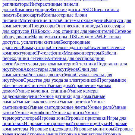
репликаторы
Интерактивные панели,
доски
Комплектующие
Жесткие диски, SSD
Оперативная
память
Видеокарты
Компьютерные блоки
питания
Материнские платы
Системы охлаждения
Корпуса для
компьютеров
Процессоры
Оптические приводы
Аксессуары
для корпусов ПК
Боксы, док-станции для накопителей
Сетевое
оборудование
Маршрутизаторы, DSL-модемы
Wi-Fi точки
доступа, усилители сигнала
Беспроводные
адаптеры
Коммутаторы
Сетевые адаптеры
Powerline
Сетевые
комплектующие
IP-телефония
Медиаконвертеры
Кабели,
переходники сетевые
Антенны для беспроводной
связи
Аксессуары для компьютерной техники
Подставки для
ноутбуков
Аксессуары для ноутбуков
Очки для
компьютера
Рюкзаки для ноутбуков
Сумки, чехлы для
ноутбуков
Средства для ухода за электроникой
Программное
обеспечение
Система Умный дом
Управление умным
домом
Умные колонки, станции
Умные камеры
видеонаблюдения
Умные датчики для дома
Умные
лампы
Умные выключатели
Умные розетки
Умные
светильники
Умные светодиодные ленты
Умные реле
Умные
замки
Умные домофоны
Умные карнизы
Умные
терморегуляторы
Игровая зона
Игровые приставки
Игры для
приставок
Игровые контроллеры
Игровые ноутбуки
Игровые
компьютеры
Игровые видеокарты
Игровые мониторы
Игровые
телевизоры
Игровые мыши
Игровые клавиатуры
Игровые