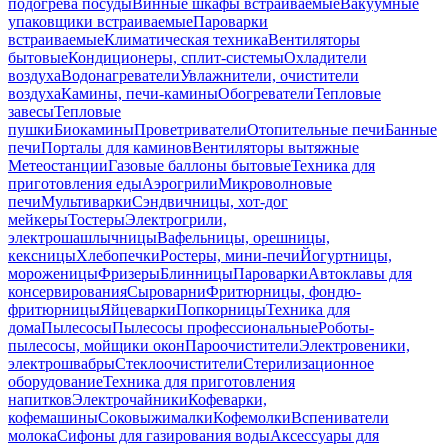
подогрева посуды
Винные шкафы встраиваемые
Вакуумные
упаковщики встраиваемые
Пароварки
встраиваемые
Климатическая техника
Вентиляторы
бытовые
Кондиционеры, сплит-системы
Охладители
воздуха
Водонагреватели
Увлажнители, очистители
воздуха
Камины, печи-камины
Обогреватели
Тепловые
завесы
Тепловые
пушки
Биокамины
Проветриватели
Отопительные печи
Банные
печи
Порталы для каминов
Вентиляторы вытяжные
Метеостанции
Газовые баллоны бытовые
Техника для
приготовления еды
Аэрогрили
Микроволновые
печи
Мультиварки
Сэндвичницы, хот-дог
мейкеры
Тостеры
Электрогрили,
электрошашлычницы
Вафельницы, орешницы,
кексницы
Хлебопечки
Ростеры, мини-печи
Йогуртницы,
мороженицы
Фризеры
Блинницы
Пароварки
Автоклавы для
консервирования
Сыроварни
Фритюрницы, фондю-
фритюрницы
Яйцеварки
Попкорницы
Техника для
дома
Пылесосы
Пылесосы профессиональные
Роботы-
пылесосы, мойщики окон
Пароочистители
Электровеники,
электрошвабры
Стеклоочистители
Стерилизационное
оборудование
Техника для приготовления
напитков
Электрочайники
Кофеварки,
кофемашины
Соковыжималки
Кофемолки
Вспениватели
молока
Сифоны для газирования воды
Аксессуары для