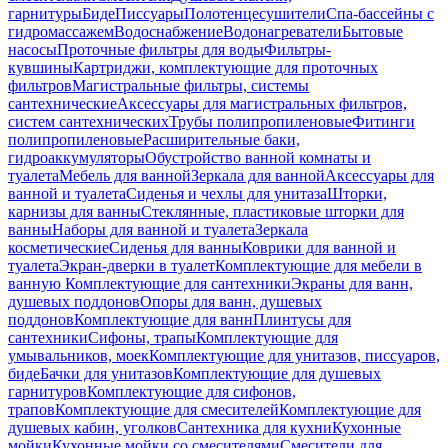
гарнитуры
Биде
Писсуары
Полотенцесушители
Спа-бассейны с
гидромассажем
Водоснабжение
Водонагреватели
Бытовые
насосы
Проточные фильтры для воды
Фильтры-
кувшины
Картриджи, комплектующие для проточных
фильтров
Магистральные фильтры, системы
сантехнические
Аксессуары для магистральных фильтров,
систем сантехнических
Трубы полипропиленовые
Фитинги
полипропиленовые
Расширительные баки,
гидроаккумуляторы
Обустройство ванной комнаты и
туалета
Мебель для ванной
Зеркала для ванной
Аксессуары для
ванной и туалета
Сиденья и чехлы для унитаза
Шторки,
карнизы для ванны
Стеклянные, пластиковые шторки для
ванны
Наборы для ванной и туалета
Зеркала
косметические
Сиденья для ванны
Коврики для ванной и
туалета
Экран-дверки в туалет
Комплектующие для мебели в
ванную
Комплектующие для сантехники
Экраны для ванн,
душевых поддонов
Опоры для ванн, душевых
поддонов
Комплектующие для ванн
Плинтусы для
сантехники
Сифоны, трапы
Комплектующие для
умывальников, моек
Комплектующие для унитазов, писсуаров,
биде
Бачки для унитазов
Комплектующие для душевых
гарнитуров
Комплектующие для сифонов,
трапов
Комплектующие для смесителей
Комплектующие для
душевых кабин, уголков
Сантехника для кухни
Кухонные
мойки
Кухонные мойки со смесителями
Смесители для