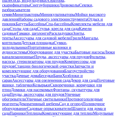
пылесосы, воздуходувки
Аэраторы,
скарификаторы
Снегоуборщики
Дровоколы
Сеялки,
разбрасыватели
семян
Минитракторы
Миникультиваторы
Мойки высокого
давления
Наборы садового электроинструмента
Отдых и
пикник
Батуты
Бассейны
Спа-бассейны
Комплекты мебели для
сада
Столы для сада
Стулья, кресла для сада
Качели
садовые
Гамаки, шезлонги
Раскладушки
Зонты,
тенты
Аксессуары для садовой мебели
Грили
Мангалы,
коптильни
Детская площадка
Сумки-
холодильники
Портативные колонки и
аудиосистемы
Оборудование для участка
Бытовые насосы
Люки
канализационные
Пруды, аксессуары для прудов
Фильтры,
насосы, стерилизаторы для прудов
Компрессоры для
прудов
Станции биологической очистки
Запчасти и
комплектующие для оборудования
Благоустройство
участка
Дачные дома
Беседки
Бани
Хозблоки и
сараи
Аксессуары для озеленения сада
Декор для сада
Почтовые
ящики, таблички
Козырьки
Скворечники, кормушки для
птиц
Домики для насекомых
Фонтаны, скульптуры для
сада
Пруды, аксессуары для прудов
Уличные
обогреватели
Уличные светильники
Противогололедные
реагенты
Декоративный щебень
Сад и огород
Поливочное
оборудование
Садовые опрыскиватели
Шланги для дома и
сада
Парники
Теплицы
Комплектующие для теплиц
Модульные