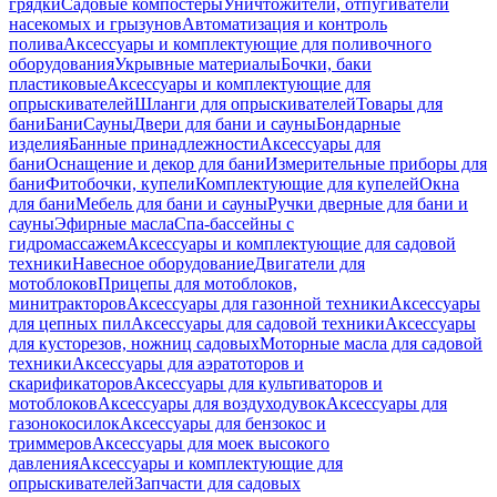
грядки
Садовые компостеры
Уничтожители, отпугиватели
насекомых и грызунов
Автоматизация и контроль
полива
Аксессуары и комплектующие для поливочного
оборудования
Укрывные материалы
Бочки, баки
пластиковые
Аксессуары и комплектующие для
опрыскивателей
Шланги для опрыскивателей
Товары для
бани
Бани
Сауны
Двери для бани и сауны
Бондарные
изделия
Банные принадлежности
Аксессуары для
бани
Оснащение и декор для бани
Измерительные приборы для
бани
Фитобочки, купели
Комплектующие для купелей
Окна
для бани
Мебель для бани и сауны
Ручки дверные для бани и
сауны
Эфирные масла
Спа-бассейны с
гидромассажем
Аксессуары и комплектующие для садовой
техники
Навесное оборудование
Двигатели для
мотоблоков
Прицепы для мотоблоков,
минитракторов
Аксессуары для газонной техники
Аксессуары
для цепных пил
Аксессуары для садовой техники
Аксессуары
для кусторезов, ножниц садовых
Моторные масла для садовой
техники
Аксессуары для аэратоторов и
скарификаторов
Аксессуары для культиваторов и
мотоблоков
Аксессуары для воздуходувок
Аксессуары для
газонокосилок
Аксессуары для бензокос и
триммеров
Аксессуары для моек высокого
давления
Аксессуары и комплектующие для
опрыскивателей
Запчасти для садовых