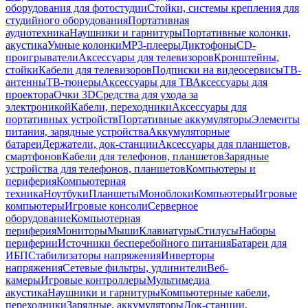
оборудования для фотостудии
Стойки, системы крепления для
студийного оборудования
Портативная
аудиотехника
Наушники и гарнитуры
Портативные колонки,
акустика
Умные колонки
MP3-плееры
Диктофоны
CD-
проигрыватели
Аксессуары для телевизоров
Кронштейны,
стойки
Кабели для телевизоров
Подписки на видеосервисы
ТВ-
антенны
ТВ-тюнеры
Аксессуары для ТВ
Аксессуары для
проектора
Очки 3D
Средства для ухода за
электроникой
Кабели, переходники
Аксессуары для
портативных устройств
Портативные аккумуляторы
Элементы
питания, зарядные устройства
Аккумуляторные
батареи
Держатели, док-станции
Аксессуары для планшетов,
смартфонов
Кабели для телефонов, планшетов
Зарядные
устройства для телефонов, планшетов
Компьютеры и
периферия
Компьютерная
техника
Ноутбуки
Планшеты
Моноблоки
Компьютеры
Игровые
компьютеры
Игровые консоли
Серверное
оборудование
Компьютерная
периферия
Мониторы
Мыши
Клавиатуры
Стилусы
Наборы
периферии
Источники бесперебойного питания
Батареи для
ИБП
Стабилизаторы напряжения
Инверторы
напряжения
Сетевые фильтры, удлинители
Веб-
камеры
Игровые контроллеры
Мультимедиа
акустика
Наушники и гарнитуры
Компьютерные кабели,
переходники
Зарядные, аккумуляторы
Док-станции,