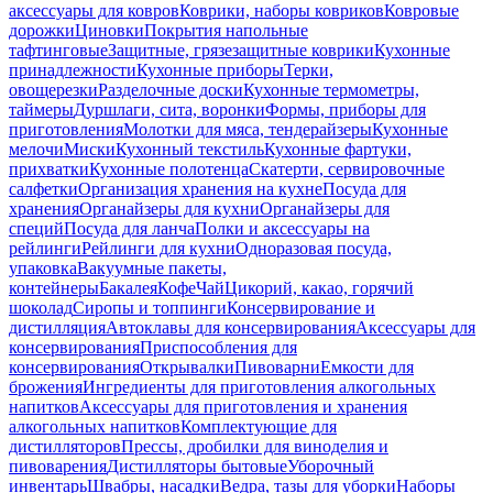
аксессуары для ковров
Коврики, наборы ковриков
Ковровые
дорожки
Циновки
Покрытия напольные
тафтинговые
Защитные, грязезащитные коврики
Кухонные
принадлежности
Кухонные приборы
Терки,
овощерезки
Разделочные доски
Кухонные термометры,
таймеры
Дуршлаги, сита, воронки
Формы, приборы для
приготовления
Молотки для мяса, тендерайзеры
Кухонные
мелочи
Миски
Кухонный текстиль
Кухонные фартуки,
прихватки
Кухонные полотенца
Скатерти, сервировочные
салфетки
Организация хранения на кухне
Посуда для
хранения
Органайзеры для кухни
Органайзеры для
специй
Посуда для ланча
Полки и аксессуары на
рейлинги
Рейлинги для кухни
Одноразовая посуда,
упаковка
Вакуумные пакеты,
контейнеры
Бакалея
Кофе
Чай
Цикорий, какао, горячий
шоколад
Сиропы и топпинги
Консервирование и
дистилляция
Автоклавы для консервирования
Аксессуары для
консервирования
Приспособления для
консервирования
Открывалки
Пивоварни
Емкости для
брожения
Ингредиенты для приготовления алкогольных
напитков
Аксессуары для приготовления и хранения
алкогольных напитков
Комплектующие для
дистилляторов
Прессы, дробилки для виноделия и
пивоварения
Дистилляторы бытовые
Уборочный
инвентарь
Швабры, насадки
Ведра, тазы для уборки
Наборы