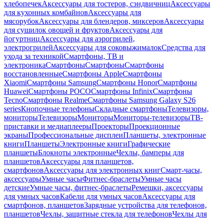
хлебопечек
Аксессуары для тостеров, сэндвичниц
Аксессуары
для кухонных комбайнов
Аксессуары для
мясорубок
Аксессуары для блендеров, миксеров
Аксессуары
для сушилок овощей и фруктов
Аксессуары для
йогуртниц
Аксессуары для аэрогрилей,
электрогрилей
Аксессуары для соковыжималок
Средства для
ухода за техникой
Смартфоны, ТВ и
электроника
Смартфоны
Смартфоны
Смартфоны
восстановленные
Смартфоны Apple
Смартфоны
Xiaomi
Смартфоны Samsung
Смартфоны Honor
Смартфоны
Huawei
Смартфоны POCO
Смартфоны Infinix
Смартфоны
Tecno
Смартфоны Realme
Смартфоны Samsung Galaxy S26
series
Кнопочные телефоны
Складные смартфоны
Телевизоры,
мониторы
Телевизоры
Мониторы
Мониторы-телевизоры
ТВ-
приставки и медиаплееры
Проекторы
Проекционные
экраны
Профессиональные дисплеи
Планшеты, электронные
книги
Планшеты
Электронные книги
Графические
планшеты
Блокноты электронные
Чехлы, бамперы для
планшетов
Аксессуары для планшетов,
смартфонов
Аксессуары для электронных книг
Смарт-часы,
аксессуары
Умные часы
Фитнес-браслеты
Умные часы
детские
Умные часы, фитнес-браслеты
Ремешки, аксессуары
для умных часов
Кабели для умных часов
Аксессуары для
смартфонов, планшетов
Зарядные устройства для телефонов,
планшетов
Чехлы, защитные стекла для телефонов
Чехлы для