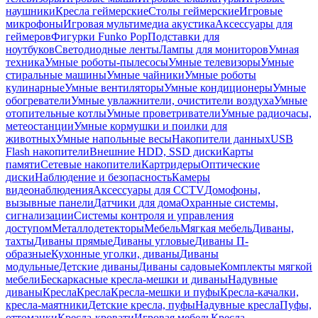
наушники
Кресла геймерские
Столы геймерские
Игровые
микрофоны
Игровая мультимедиа акустика
Аксессуары для
геймеров
Фигурки Funko Pop
Подставки для
ноутбуков
Светодиодные ленты
Лампы для мониторов
Умная
техника
Умные роботы-пылесосы
Умные телевизоры
Умные
стиральные машины
Умные чайники
Умные роботы
кулинарные
Умные вентиляторы
Умные кондиционеры
Умные
обогреватели
Умные увлажнители, очистители воздуха
Умные
отопительные котлы
Умные проветриватели
Умные радиочасы,
метеостанции
Умные кормушки и поилки для
животных
Умные напольные весы
Накопители данных
USB
Flash накопители
Внешние HDD, SSD диски
Карты
памяти
Сетевые накопители
Картридеры
Оптические
диски
Наблюдение и безопасность
Камеры
видеонаблюдения
Аксессуары для CCTV
Домофоны,
вызывные панели
Датчики для дома
Охранные системы,
сигнализации
Системы контроля и управления
доступом
Металлодетекторы
Мебель
Мягкая мебель
Диваны,
тахты
Диваны прямые
Диваны угловые
Диваны П-
образные
Кухонные уголки, диваны
Диваны
модульные
Детские диваны
Диваны садовые
Комплекты мягкой
мебели
Бескаркасные кресла-мешки и диваны
Надувные
диваны
Кресла
Кресла
Кресла-мешки и пуфы
Кресла-качалки,
кресла-маятники
Детские кресла, пуфы
Надувные кресла
Пуфы,
оттоманки
Кресла-кровати
Игровая мебель
Кресла