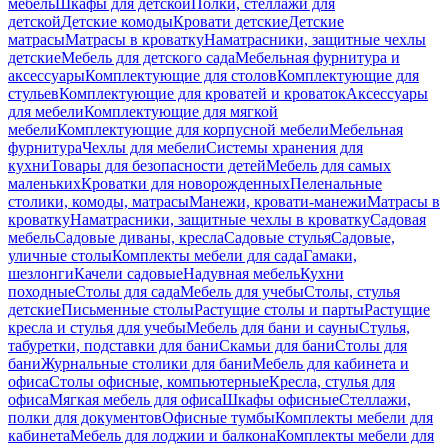
мебель
Шкафы для детской
Полки, стеллажи для
детской
Детские комоды
Кровати детские
Детские
матрасы
Матрасы в кроватку
Наматрасники, защитные чехлы
детские
Мебель для детского сада
Мебельная фурнитура и
аксессуары
Комплектующие для столов
Комплектующие для
стульев
Комплектующие для кроватей и кроваток
Аксессуары
для мебели
Комплектующие для мягкой
мебели
Комплектующие для корпусной мебели
Мебельная
фурнитура
Чехлы для мебели
Системы хранения для
кухни
Товары для безопасности детей
Мебель для самых
маленьких
Кроватки для новорожденных
Пеленальные
столики, комоды, матрасы
Манежи, кровати-манежи
Матрасы в
кроватку
Наматрасники, защитные чехлы в кроватку
Садовая
мебель
Садовые диваны, кресла
Садовые стулья
Садовые,
уличные столы
Комплекты мебели для сада
Гамаки,
шезлонги
Качели садовые
Надувная мебель
Кухни
походные
Столы для сада
Мебель для учебы
Столы, стулья
детские
Письменные столы
Растущие столы и парты
Растущие
кресла и стулья для учебы
Мебель для бани и сауны
Стулья,
табуретки, подставки для бани
Скамьи для бани
Столы для
бани
Журнальные столики для бани
Мебель для кабинета и
офиса
Столы офисные, компьютерные
Кресла, стулья для
офиса
Мягкая мебель для офиса
Шкафы офисные
Стеллажи,
полки для документов
Офисные тумбы
Комплекты мебели для
кабинета
Мебель для лоджии и балкона
Комплекты мебели для