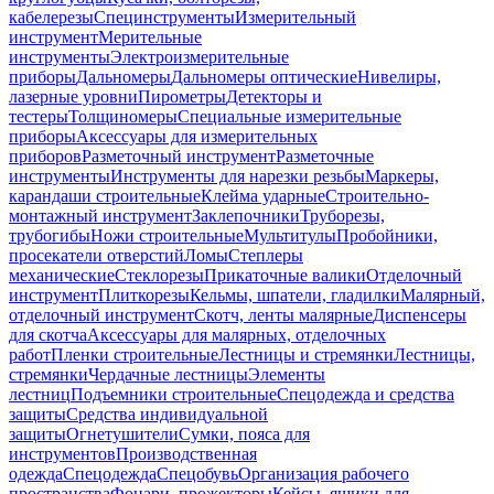
кабелерезы
Специнструменты
Измерительный
инструмент
Мерительные
инструменты
Электроизмерительные
приборы
Дальномеры
Дальномеры оптические
Нивелиры,
лазерные уровни
Пирометры
Детекторы и
тестеры
Толщиномеры
Специальные измерительные
приборы
Аксессуары для измерительных
приборов
Разметочный инструмент
Разметочные
инструменты
Инструменты для нарезки резьбы
Маркеры,
карандаши строительные
Клейма ударные
Строительно-
монтажный инструмент
Заклепочники
Труборезы,
трубогибы
Ножи строительные
Мультитулы
Пробойники,
просекатели отверстий
Ломы
Степлеры
механические
Стеклорезы
Прикаточные валики
Отделочный
инструмент
Плиткорезы
Кельмы, шпатели, гладилки
Малярный,
отделочный инструмент
Скотч, ленты малярные
Диспенсеры
для скотча
Аксессуары для малярных, отделочных
работ
Пленки строительные
Лестницы и стремянки
Лестницы,
стремянки
Чердачные лестницы
Элементы
лестниц
Подъемники строительные
Спецодежда и средства
защиты
Средства индивидуальной
защиты
Огнетушители
Сумки, пояса для
инструментов
Производственная
одежда
Спецодежда
Спецобувь
Организация рабочего
пространства
Фонари, прожекторы
Кейсы, ящики для