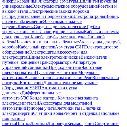
анкеры
Карабины
Фиксаторы арматуры
Шплинты
Пружины
универсальные
Электромонтажное оборудование
Розетки и
выключатели
Электрические звонки
Коробки
распределительные и подрозетники
Электропатроны
Вилки,
штепсели
Заземление
Электромонтажные
изделия
Клеммы
Средства диэлектрические
Трубки
термоусаживаемые
Изолирующие зажимы
Кабель и системы
для прокладки
Короба, трубы, металлорукав
Силовой
кабель
Наконечники, гильзы кабельные
Аксессуары для труб,
коробов
Кабельный крепеж
Арматура СИП
Электрощитовое
оборудование
Электрощиты
Аксессуары для
электрощита
Шины электротехнические
Выключатели
путевые, концевые
Трансформаторы
Аппаратура
управления
Рубильники
Предохранители
Частотные
преобразователи
Пускатели магнитные
Модульная
автоматика
Выключатели автоматические
Реле
Выключатели
нагрузки
Контакторы
Дополнительное модульное
оборудование
УЗИП
Автоматика пуска
двигателя
Дифференциальные
автоматы
УЗО
Конденсаторы
Комплексная защита
электродвигателей
Аксессуары для модульной
автоматики
Приборы учета
Счетчики газа
Счетчики
электроэнергии
Счетчики воды
Ремонт и отделка
Напольные
покрытия и
плитка
Плитка
Ламинат
Линолеум
Керамогранит
Спортивные