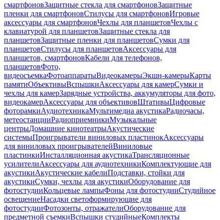
смартфонов
Защитные стекла для смартфонов
Защитные
пленки для смартфонов
Стилусы для смартфонов
Игровые
аксессуары для смартфонов
Чехлы для планшетов
Чехлы с
клавиатурой для планшетов
Защитные стекла для
планшетов
Защитные пленки для планшетов
Сумки для
планшетов
Стилусы для планшетов
Аксессуары для
планшетов, смартфонов
Кабели для телефонов,
планшетов
Фото,
видеосъемка
Фотоаппараты
Видеокамеры
Экшн-камеры
Карты
памяти
Объективы
Вспышки
Аксессуары для камер
Сумки и
чехлы для камер
Зарядные устройства, аккумуляторы для фото,
видеокамер
Аксессуары для объективов
Штативы
Цифровые
фоторамки
Аудиотехника
Мультимедиа акустика
Радиочасы,
метеостанции
Радиоприемники
Музыкальные
центры
Домашние кинотеатры
Акустические
системы
Проигрыватели виниловых пластинок
Аксессуары
для виниловых проигрывателей
Виниловые
пластинки
Инсталляционная акустика
Трансляционные
усилители
Аксессуары для аудиотехники
Комплектующие для
акустики
Акустические кабели
Подставки, стойки для
акустики
Сумки, чехлы для акустики
Оборудование для
фотостудии
Кольцевые лампы
Фоны для фотостудии
Студийное
освещение
Насадки светоформирующие для
фотостудии
Фотозонты, отражатели
Оборудование для
предметной съемки
Вспышки студийные
Комплекты