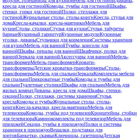
модули
Столешницы для кухни
Мебель для гостиной
Диваны,
кресла для гостиной
Комоды, тумбы для гостиной
Шкафы,
стенки, горки для гостиной
Полки, стеллажи для
гостиной
Журнальные столы, столы-книги
Кресла, стулья для
дома
Кресла-качалки, кресла-маятники
Мебель для
кухни
Столы, столики
Стулья для кухни
Стулья, табуреты
барные
Кухонный гарнитур
Кухонные модули
Кухонные
уголки, диваны
Стульчики для кормления
Системы хранения
для кухни
Мебель для ванной
Тумбы, консоли для
ванной
Шкафы, пеналы для ванной
Шкафчики, полки для
ванной
Зеркала для ванной
Аксессуары для ванной
Мебель-
трансформер
Мебель-трансформер
Кровати-
трансформеры
Детские кроватки-трансформеры
Столы-
трансформеры
Мебель для спальни
Зеркала
Комплекты мебели
для спальни
Прикроватные тумбы
Комоды и тумбы для
спальни
Туалетные столики
Шкафы для спальни
Мебель для
жилых комнат
Диваны, кресла для дома
Шкафы, стенки,
секции
Полки, стеллажи, системы хранения
Стулья,
кресла
Комоды и тумбы
Журнальные столы, столы-
книги
Кресла-качалки, кресла-маятники
Мебель для
телевизора
Комоды, тумбы под телевизор
Кронштейны, стойки
для телевизора
Каминокомплекты под телевизор
Мебель для
прихожей
Секции, тумбы в прихожую
Полки и системы
хранения в прихожую
Вешалки, подставки для
зонтов
Банкетки, скамьи
Ключницы, газетницы
Детская