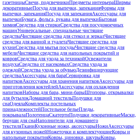
газетницы
Свечи, подсвечники
Предметы интерьера
Ширмы
декоративные
Посуда для выпечки, запекания
Формы для
выпечки, запекания
Посуда для запекания
Аксессуары для
выпечки
Бумага, фольга, рукава для выпечки
Бытовая
химия
Средства для стирки
Средства для посудомоечных
машин
Универсальные, специальные чистящие
средства
Чистящие средства для стекол и зеркал
Чистящие
средства для ванной и туалета
Чистящие средства для
кухни
Средства для мытья посуды
Чистящие средства для
мебели
Чистящие средства для напольных покрытий и
ковров
Средства для ухода за техникой
Освежители
воздуха
Средства от насекомых
Средства ухода за
одеждой
Средства ухода за обувью
Дезинфицирующие
средства
Аксессуары для бара
Сервировка для
напитков
Аксессуары для хранения напитков
Аксессуары для
приготовления коктейлей
Аксессуары для охлаждения
напитков
Наборы для бара, мини-бары
Штопоры, открывалки
для бутылок
Домашний текстиль
Подушки для
сна
Одеяла
Комплекты постельных
принадлежностей
Постельное белье
Пледы,
покрывала
Полотенца
Скатерти
Подушки декоративные
Маски,
беруши для сна
Наполнители для домашнего
текстиля
Ткани
Кухонные ножи, аксессуары
Ножи
Аксессуары
для кухонных ножей
Ножеточки и комплектующие
Ковры и
напольные покрытия
Ковры, циновки, шкуры
Ковры,