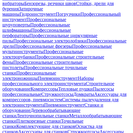
вибраторы
Бензорезы, резчики швов
Стойки, дрели для
бурения
Затирочные
машины
Гидроинструмент
Погрузчики
Профессиональный
инструмент
Профессиональные
шуруповерты
Профессиональные
шлифмашины
Профессиональные
перфораторы
Профессиональные циркулярные
пилы
Профессиональные электролобзики
Профессиональные
дрели
Профессиональные фрезеры
Профессиональные
мультиинструменты
Профессиональные
электрорубанки
Профессиональные строительные
фены
Профессиональные строительные
пистолеты
Профессиональные точильные
станки
Профессиональные
электроножницы
Пневмоинструмент
Наборы
профессионального электроинструмента
Строительное
оборудование
Компрессоры
Тепловые пушки
Пылесосы
профессиональные
Стружкоотсосы
Домкраты
Аксессуары для
компрессоров, пневмосистем
Системы пылеудаления для
электроинструмента
Пневмоинструмент
Станки и
оборудование
Деревообрабатывающие
станки
Ленточнопильные станки
Металлообрабатывающие
станки
Плиткорезные станки
Точильные
станки
Комплектующие для станков
Оснастка для
станков
Аксессуары для станков
Стружкоотсосы
Аксессуары