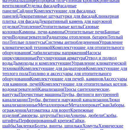
материалы
Шифер
Профнастил
Рулонная кровля
Кровельная
вентиляция
Отделка фасада
Фасадные
панели
Сайдинг
Комплектующие для фасадных
панелей
Декоративные штукатурки для фасада
Клинкерная
плитка для фасада
Декоративный камень для наружной
отделки
Отопление
Отопительные котлы
Газовые
колонки
Камины, печи-камины
Отопительные печи
Банные
печи
Водонагреватели
Радиаторы отопления, батареи
Теплый
пол
Теплые плинтусы
Системы антиобледенения
Управление
климатической техникой
Комплектующие для отопительного
оборудования
Стабилизаторы напряжения
Насосы
циркуляционные
Регулирующая арматура
Отвод и подвод
воды
Дымоходы и комплектующие
Управление климатической
техникой
Комплектующие для радиаторов
Комплектующие для
теплого пола
Топливо и аксессуары для отопительного
оборудования
Комплектующие для печей, каминов
Аксессуары
для каминов, печей
Комплектующие для отопительных котлов,
водонагревателей
Канализация
Тросы сантехнические,
вантузы
Прочистные машины
Трубы, фитинги внутренней
канализации
Трубы, фитинги наружной канализации
Люки
канализационные
Металлопрокат
Металлопрокат
Сваи
Заборы,
ограждения
Автоматика для ворот
Крепежные
изделия
Саморезы, шурупы
Гвозди
Анкеры, дюбели
Скобы,
штифты
Перфорированный крепеж
Гайки,
шайбы
Заклепки
Болты, винты, шпильки
Хомуты
Химические