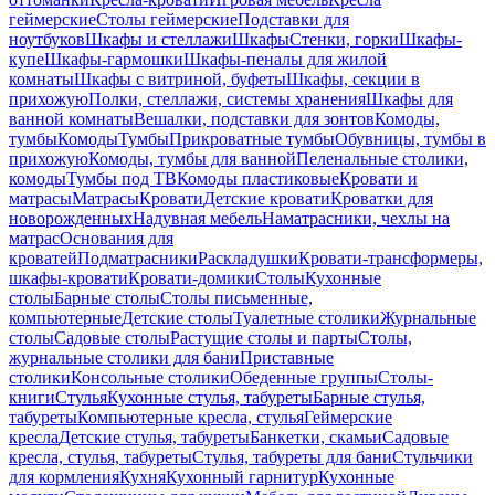
геймерские
Столы геймерские
Подставки для
ноутбуков
Шкафы и стеллажи
Шкафы
Стенки, горки
Шкафы-
купе
Шкафы-гармошки
Шкафы-пеналы для жилой
комнаты
Шкафы с витриной, буфеты
Шкафы, секции в
прихожую
Полки, стеллажи, системы хранения
Шкафы для
ванной комнаты
Вешалки, подставки для зонтов
Комоды,
тумбы
Комоды
Тумбы
Прикроватные тумбы
Обувницы, тумбы в
прихожую
Комоды, тумбы для ванной
Пеленальные столики,
комоды
Тумбы под ТВ
Комоды пластиковые
Кровати и
матрасы
Матрасы
Кровати
Детские кровати
Кроватки для
новорожденных
Надувная мебель
Наматрасники, чехлы на
матрас
Основания для
кроватей
Подматрасники
Раскладушки
Кровати-трансформеры,
шкафы-кровати
Кровати-домики
Столы
Кухонные
столы
Барные столы
Столы письменные,
компьютерные
Детские столы
Туалетные столики
Журнальные
столы
Садовые столы
Растущие столы и парты
Столы,
журнальные столики для бани
Приставные
столики
Консольные столики
Обеденные группы
Столы-
книги
Стулья
Кухонные стулья, табуреты
Барные стулья,
табуреты
Компьютерные кресла, стулья
Геймерские
кресла
Детские стулья, табуреты
Банкетки, скамьи
Садовые
кресла, стулья, табуреты
Стулья, табуреты для бани
Стульчики
для кормления
Кухня
Кухонный гарнитур
Кухонные