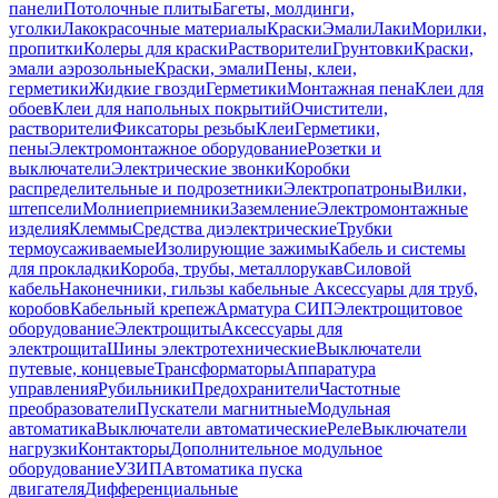
панели
Потолочные плиты
Багеты, молдинги,
уголки
Лакокрасочные материалы
Краски
Эмали
Лаки
Морилки,
пропитки
Колеры для краски
Растворители
Грунтовки
Краски,
эмали аэрозольные
Краски, эмали
Пены, клеи,
герметики
Жидкие гвозди
Герметики
Монтажная пена
Клеи для
обоев
Клеи для напольных покрытий
Очистители,
растворители
Фиксаторы резьбы
Клеи
Герметики,
пены
Электромонтажное оборудование
Розетки и
выключатели
Электрические звонки
Коробки
распределительные и подрозетники
Электропатроны
Вилки,
штепсели
Молниеприемники
Заземление
Электромонтажные
изделия
Клеммы
Средства диэлектрические
Трубки
термоусаживаемые
Изолирующие зажимы
Кабель и системы
для прокладки
Короба, трубы, металлорукав
Силовой
кабель
Наконечники, гильзы кабельные
Аксессуары для труб,
коробов
Кабельный крепеж
Арматура СИП
Электрощитовое
оборудование
Электрощиты
Аксессуары для
электрощита
Шины электротехнические
Выключатели
путевые, концевые
Трансформаторы
Аппаратура
управления
Рубильники
Предохранители
Частотные
преобразователи
Пускатели магнитные
Модульная
автоматика
Выключатели автоматические
Реле
Выключатели
нагрузки
Контакторы
Дополнительное модульное
оборудование
УЗИП
Автоматика пуска
двигателя
Дифференциальные