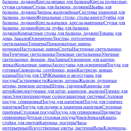
балкона, лоджии
Кресла-мешки для балкона
Кресла подвесные,
стулья садовые
Столы для балкона, лоджии
Шкафы для
балкона, лоджии
Дверцы жалюзийные
Системы хранения для
балкона, лоджии
Журнальные столы, столы-книги
Тумбы для
балкона, лоджии
Кресла-качалки, кресла-маятники
Стулья для
балкона, лоджии
Кресла, пуфы для балкона,
лоджии
Компактные столы для балкона, лоджии
Товары для
дома, бакалея
Освещение
Люстры, потолочные
светильники
Торшеры
Прикроватные лампы,
ночники
Настольные лампы
Споты
Настенные светильники,
бра
Точечные светильники
Трековые светильники
Уличные
светильники, фонари, бра
Лампы
Освещение для картин,
зеркал
Кольцевые лампы
Аксессуары для освещения
Посуда для
готовки
Сковороды, сотейники, воки
Кастрюли, ковши,
казаны
Посуда для СВЧ
Крышки и аксессуары для
посуды
Гастроемкости
Жалюзи, шторы
Жалюзи, рулонные
шторы, римские шторы
Шторы, гардины
Карнизы для
штор
Комплектующие для штор, карнизов, жалюзи
Пленки для
окон
Электроприводные солнцезащитные системы
Столовая
посуда, сервировка
Посуда для напитков
Посуда для горячих
напитков
Посуда для подачи и хранения напитков
Столовые
приборы
Столовая посуда
Посуда для сервировки
Предметы
сервировки
Детская столовая посуда
Декор
Зеркала
Кашпо,
стойки для цветов
Картины, постеры
Часы
интерьерные
Искусственные цветы, растения
Вазы
Ключницы,