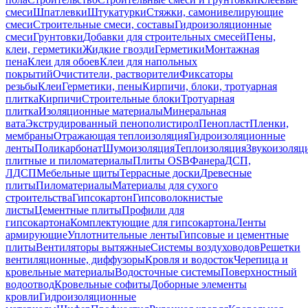
смеси
Шпатлевки
Штукатурки
Стяжки, самонивелирующие
смеси
Строительные смеси, составы
Гидроизоляционные
смеси
Грунтовки
Добавки для строительных смесей
Пены,
клеи, герметики
Жидкие гвозди
Герметики
Монтажная
пена
Клеи для обоев
Клеи для напольных
покрытий
Очистители, растворители
Фиксаторы
резьбы
Клеи
Герметики, пены
Кирпичи, блоки, тротуарная
плитка
Кирпичи
Строительные блоки
Тротуарная
плитка
Изоляционные материалы
Минеральная
вата
Экструдированный пенополистирол
Пенопласт
Пленки,
мембраны
Отражающая теплоизоляция
Гидроизоляционные
ленты
Поликарбонат
Шумоизоляция
Теплоизоляция
Звукоизоляц
плитные и пиломатериалы
Плиты OSB
Фанера
ДСП,
ЛДСП
Мебельные щиты
Террасные доски
Древесные
плиты
Пиломатериалы
Материалы для сухого
строительства
Гипсокартон
Гипсоволокнистые
листы
Цементные плиты
Профили для
гипсокартона
Комплектующие для гипсокартона
Ленты
армирующие
Уплотнительные ленты
Гипсовые и цементные
плиты
Вентиляторы вытяжные
Системы воздуховодов
Решетки
вентиляционные, диффузоры
Кровля и водосток
Черепица и
кровельные материалы
Водосточные системы
Поверхностный
водоотвод
Кровельные софиты
Доборные элементы
кровли
Гидроизоляционные