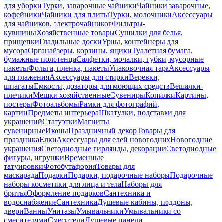
для уборки
Турки, заварочные чайники
Чайники заварочные,
кофейники
Чайники для плиты
Турки, молочники
Аксессуары
для чайников, электрочайников
Фильтры-
кувшины
Хозяйственные товары
Сушилки для белья,
прищепки
Гладильные доски
Урны, контейнеры для
мусора
Органайзеры, корзины, ящики
Туалетная бумага,
бумажные полотенца
Салфетки, мочалки, губки, мусорные
пакеты
Фольга, пленка, пакеты
Упаковочная тара
Аксессуары
для глажения
Аксессуары для стирки
Веревки,
шпагаты
Емкости, дозаторы для моющих средств
Вешалки-
плечики
Мешки хозяйственные
Сувениры
Копилки
Картины,
постеры
Фотоальбомы
Рамки для фотографий,
картин
Предметы интерьера
Шкатулки, подставки для
украшений
Статуэтки
Магниты
сувенирные
Иконы
Праздничный декор
Товары для
праздника
Елки
Аксессуары для елей новогодних
Новогодние
украшения
Светодиодные гирлянды, декорации
Светодиодные
фигуры, игрушки
Временные
татуировки
Фотобутафория
Товары для
маскарада
Подарки
Подарки, подарочные наборы
Подарочные
наборы косметики для лица и тела
Наборы для
бритья
Оформление подарков
Сантехника и
водоснабжение
Сантехника
Душевые кабины, поддоны,
двери
Ванны
Унитазы
Умывальники
Умывальники со
смесителями
Смесители
Душевые панели,