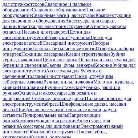
для стружкоотсосов
Сварочное и паяльное
оборудование
Сварочное оборудование
Паяльное
оборудование
Сварочные маски, аксессуары
Комплектующие
для сварочного оборудования
Аксессуары для сварки,
пайки
Оснастка для электроинструмента
Оснастка, наборы
оснастки
Насадки для граверов
Щетки для
электроинструмента
Развертки
Пуансоны
Щетки для
электродвигателей
Слесарный инструмент
Наборы
инструментов
Головки, биты
Гаечные ключи
Отвертки, наборы
отверток
Ножницы слесарные
Клещи строительные
Зубила,
керны, выколотки
Щетки слесарные
Оснастка и аксессуары для
бурения и сверления
Сверла, буры, зенкеры
Коронки
Зубила для
электроинструмента
Аксессуары для бурения и
сверления
Столярный инструмент
Тиски, струбцины,
гейферные зажимы
Ручные пилы, ножовки
Молотки, кувалды,
киянки
Напильники
Ручные стамески
Рубанки, рашпили
ручные
Оснастка и аксессуары для резания и
шлифования
Отрезные, пильные диски
Пильные полотна для
электроинструмента
Фрезы
Шлифовальные диски, насадки,
листы
Шлифовальные чашки
Точильные камни, круги,
сегменты
Полировальные валы
Направляющие
шины
Комплектующие для резания
Аксессуары для
резания
Аксессуары для шлифования
Электромонтажный
инструмент
Обжимной инструмент
Плоскогубцы,
круглогубцы
Кусачки, болторезы,