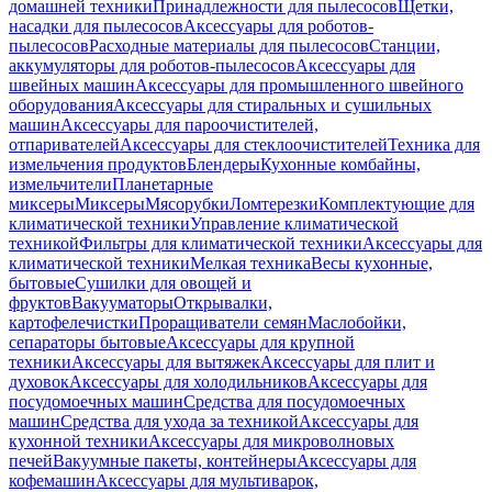
домашней техники
Принадлежности для пылесосов
Щетки,
насадки для пылесосов
Аксессуары для роботов-
пылесосов
Расходные материалы для пылесосов
Станции,
аккумуляторы для роботов-пылесосов
Аксессуары для
швейных машин
Аксессуары для промышленного швейного
оборудования
Аксессуары для стиральных и сушильных
машин
Аксессуары для пароочистителей,
отпаривателей
Аксессуары для стеклоочистителей
Техника для
измельчения продуктов
Блендеры
Кухонные комбайны,
измельчители
Планетарные
миксеры
Миксеры
Мясорубки
Ломтерезки
Комплектующие для
климатической техники
Управление климатической
техникой
Фильтры для климатической техники
Аксессуары для
климатической техники
Мелкая техника
Весы кухонные,
бытовые
Сушилки для овощей и
фруктов
Вакууматоры
Открывалки,
картофелечистки
Проращиватели семян
Маслобойки,
сепараторы бытовые
Аксессуары для крупной
техники
Аксессуары для вытяжек
Аксессуары для плит и
духовок
Аксессуары для холодильников
Аксессуары для
посудомоечных машин
Средства для посудомоечных
машин
Средства для ухода за техникой
Аксессуары для
кухонной техники
Аксессуары для микроволновых
печей
Вакуумные пакеты, контейнеры
Аксессуары для
кофемашин
Аксессуары для мультиварок,