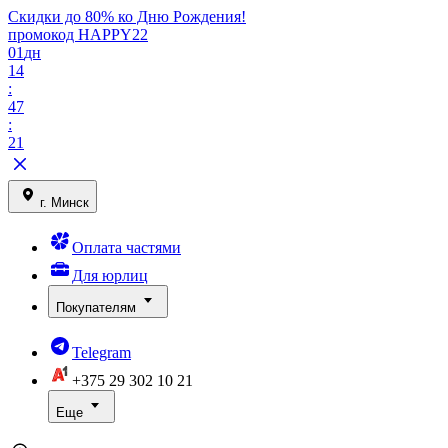
Скидки до 80% ко Дню Рождения!
промокод HAPPY22
01
дн
14
:
47
:
21
г. Минск
Оплата частями
Для юрлиц
Покупателям
Telegram
+375 29
302 10 21
Еще