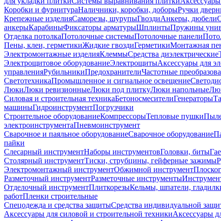
для укладки плитки
Системы выравнивания плитки
Аксессуары
Коробки и фурнитура
Наличники, коробки, доборы
Ручки дверн
Крепежные изделия
Саморезы, шурупы
Гвозди
Анкеры, дюбели
анкеры
Карабины
Фиксаторы арматуры
Шплинты
Пружины унив
Отделка потолка
Потолочные системы
Потолочные панели
Пото
Пены, клеи, герметики
Жидкие гвозди
Герметики
Монтажная пе
Электромонтажные изделия
Клеммы
Средства диэлектрические
Электрощитовое оборудование
Электрощиты
Аксессуары для э
управления
Рубильники
Предохранители
Частотные преобразов
Светотехника
Промышленное и сигнальное освещение
Светоди
Люки
Люки ревизионные
Люки под плитку
Люки напольные
Люк
Силовая и строительная техника
Бетоносмесители
Генераторы
Та
машины
Гидроинструмент
Погрузчики
Строительное оборудование
Компрессоры
Тепловые пушки
Пыле
электроинструмента
Пневмоинструмент
Сварочное и паяльное оборудование
Сварочное оборудование
П
пайки
Слесарный инструмент
Наборы инструментов
Головки, биты
Га
Столярный инструмент
Тиски, струбцины, гейферные зажимы
Р
Электромонтажный инструмент
Обжимной инструмент
Плоског
Разметочный инструмент
Разметочные инструменты
Инструмент
Отделочный инструмент
Плиткорезы
Кельмы, шпатели, гладилк
работ
Пленки строительные
Спецодежда и средства защиты
Средства индивидуальной защ
Аксессуары для силовой и строительной техники
Аксессуары дл