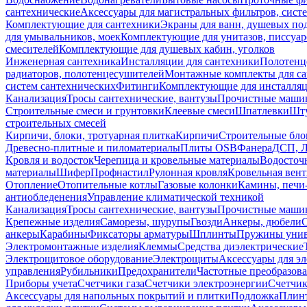
сантехнические
Аксессуары для магистральных фильтров, сист
Комплектующие для сантехники
Экраны для ванн, душевых по
для умывальников, моек
Комплектующие для унитазов, писсуар
смесителей
Комплектующие для душевых кабин, уголков
Инженерная сантехника
Инсталляции для сантехники
Полотенц
радиаторов, полотенцесушителей
Монтажные комплекты для с
систем сантехнических
Фитинги
Комплектующие для инсталля
Канализация
Тросы сантехнические, вантузы
Прочистные маши
Строительные смеси и грунтовки
Клеевые смеси
Шпатлевки
Шту
строительных смесей
Кирпичи, блоки, тротуарная плитка
Кирпичи
Строительные бло
Древесно-плитные и пиломатериалы
Плиты OSB
Фанера
ДСП, 
Кровля и водосток
Черепица и кровельные материалы
Водосточ
материалы
Шифер
Профнастил
Рулонная кровля
Кровельная вен
Отопление
Отопительные котлы
Газовые колонки
Камины, печи
антиобледенения
Управление климатической техникой
Канализация
Тросы сантехнические, вантузы
Прочистные маши
Крепежные изделия
Саморезы, шурупы
Гвозди
Анкеры, дюбели
анкеры
Карабины
Фиксаторы арматуры
Шплинты
Пружины унив
Электромонтажные изделия
Клеммы
Средства диэлектрические
Электрощитовое оборудование
Электрощиты
Аксессуары для э
управления
Рубильники
Предохранители
Частотные преобразов
Приборы учета
Счетчики газа
Счетчики электроэнергии
Счетчи
Аксессуары для напольных покрытий и плитки
Подложка
Плинт