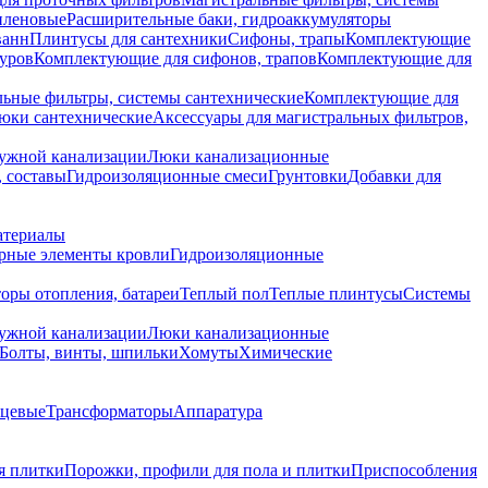
иленовые
Расширительные баки, гидроаккумуляторы
ванн
Плинтусы для сантехники
Сифоны, трапы
Комплектующие
уров
Комплектующие для сифонов, трапов
Комплектующие для
ьные фильтры, системы сантехнические
Комплектующие для
юки сантехнические
Аксессуары для магистральных фильтров,
ружной канализации
Люки канализационные
 составы
Гидроизоляционные смеси
Грунтовки
Добавки для
атериалы
рные элементы кровли
Гидроизоляционные
оры отопления, батареи
Теплый пол
Теплые плинтусы
Системы
ружной канализации
Люки канализационные
Болты, винты, шпильки
Хомуты
Химические
нцевые
Трансформаторы
Аппаратура
я плитки
Порожки, профили для пола и плитки
Приспособления