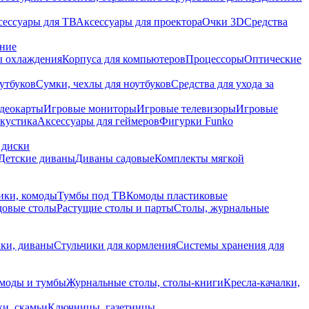
сессуары для ТВ
Аксессуары для проектора
Очки 3D
Средства
ание
 охлаждения
Корпуса для компьютеров
Процессоры
Оптические
утбуков
Сумки, чехлы для ноутбуков
Средства для ухода за
деокарты
Игровые мониторы
Игровые телевизоры
Игровые
акустика
Аксессуары для геймеров
Фигурки Funko
 диски
Детские диваны
Диваны садовые
Комплекты мягкой
ики, комоды
Тумбы под ТВ
Комоды пластиковые
довые столы
Растущие столы и парты
Столы, журнальные
ки, диваны
Стульчики для кормления
Системы хранения для
моды и тумбы
Журнальные столы, столы-книги
Кресла-качалки,
ки, скамьи
Ключницы, газетницы