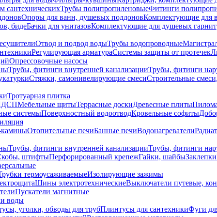
ем сантехнических
Трубы полипропиленовые
Фитинги полипроп
ддонов
Опоры для ванн, душевых поддонов
Комплектующие для 
ов, биде
Бачки для унитазов
Комплектующие для душевых гарнит
есушители
Отвод и подвод воды
Трубы водопроводные
Магистрал
антехники
Регулирующая арматура
Системы защиты от протечек
Л
ций
Опрессовочные насосы
ны
Трубы, фитинги внутренней канализации
Трубы, фитинги на
катурки
Стяжки, самонивелирующие смеси
Строительные смеси,
ки
Тротуарная плитка
ЛДСП
Мебельные щиты
Террасные доски
Древесные плиты
Пилом
ные системы
Поверхностный водоотвод
Кровельные софиты
Добо
тиляция
-камины
Отопительные печи
Банные печи
Водонагреватели
Радиат
ны
Трубы, фитинги внутренней канализации
Трубы, фитинги на
Скобы, штифты
Перфорированный крепеж
Гайки, шайбы
Заклепки
ерсальные
Трубки термоусаживаемые
Изолирующие зажимы
лектрощита
Шины электротехнические
Выключатели путевые, ко
атели
Пускатели магнитные
ки воды
усы, уголки, обводы для труб
Плинтусы для сантехники
Фуги дл