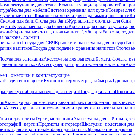
Комплектующие для стульев
Комплектующие для кроватей и кро
итура
Чехлы для мебели
Системы хранения для кухни
Товары для 
, уличные столы
Комплекты мебели для сада
Гамаки, шезлонги
Ка
Скамьи для бани
Столы для бани
Журнальные столики для бани
лоджии
Кресла-мешки для балкона
Кресла подвесные, стулья садо
оджии
Журнальные столы, столы-книги
Тумбы для балкона, лодж
я балкона, лоджии
ши, казаны
Посуда для СВЧ
Крышки и аксессуары для посуды
Гаст
орячих напитков
Посуда для подачи и хранения напитков
Столовы
Посуда для запекания
Аксессуары для выпечки
Бумага, фольга, р
хранения напитков
Аксессуары для приготовления коктейлей
Аксе
ожей
Ножеточки и комплектующие
ки
Разделочные доски
Кухонные термометры, таймеры
Дуршлаги, 
ры для кухни
Органайзеры для специй
Посуда для ланча
Полки и 
ия
Аксессуары для консервирования
Приспособления для консер
ков
Аксессуары для приготовления и хранения алкогольных напи
йники для плиты
Турки, молочники
Аксессуары для чайников, э
отографий, картин
Предметы интерьера
Шкатулки, подставки дл
етики для лица и тела
Наборы для бритья
Оформление подарков
льтры для воды
Фильтры-кувшины
Картриджи, комплектующие д