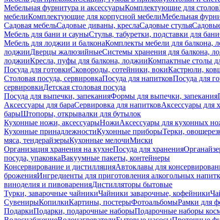
Мебельная фурнитура и аксессуары
Комплектующие для столов
мебели
Комплектующие для корпусной мебели
Мебельная фурн
Садовая мебель
Садовые диваны, кресла
Садовые стулья
Садовые
Мебель для бани и сауны
Стулья, табуретки, подставки для бани
Мебель для лоджии и балкона
Комплекты мебели для балкона, 
лоджии
Дверцы жалюзийные
Системы хранения для балкона, л
лоджии
Кресла, пуфы для балкона, лоджии
Компактные столы дл
Посуда для готовки
Сковороды, сотейники, воки
Кастрюли, ков
Столовая посуда, сервировка
Посуда для напитков
Посуда для г
сервировки
Детская столовая посуда
Посуда для выпечки, запекания
Формы для выпечки, запекания
Аксессуары для бара
Сервировка для напитков
Аксессуары для 
бары
Штопоры, открывалки для бутылок
Кухонные ножи, аксессуары
Ножи
Аксессуары для кухонных н
Кухонные принадлежности
Кухонные приборы
Терки, овощерез
мяса, тендерайзеры
Кухонные мелочи
Миски
Организация хранения на кухне
Посуда для хранения
Органайзе
посуда, упаковка
Вакуумные пакеты, контейнеры
Консервирование и дистилляция
Автоклавы для консервирован
брожения
Ингредиенты для приготовления алкогольных напит
виноделия и пивоварения
Дистилляторы бытовые
Турки, заварочные чайники
Чайники заварочные, кофейники
Ча
Сувениры
Копилки
Картины, постеры
Фотоальбомы
Рамки для ф
Подарки
Подарки, подарочные наборы
Подарочные наборы косм
Водоснабжение
Водонагреватели
Бытовые насосы
Проточные фи