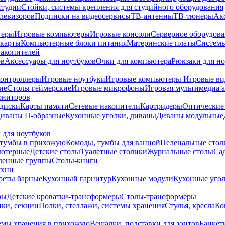
студии
Стойки, системы крепления для студийного оборудования
елевизоров
Подписки на видеосервисы
ТВ-антенны
ТВ-тюнеры
Ак
теры
Игровые компьютеры
Игровые консоли
Серверное оборудов
карты
Компьютерные блоки питания
Материнские платы
Системы
накопителей
ов
Аксессуары для ноутбуков
Очки для компьютера
Рюкзаки для но
контроллеры
Игровые ноутбуки
Игровые компьютеры
Игровые ви
ие
Столы геймерские
Игровые микрофоны
Игровая мультимедиа 
ониторов
диски
Карты памяти
Сетевые накопители
Картридеры
Оптические
иваны П-образные
Кухонные уголки, диваны
Диваны модульные
 для ноутбуков
тумбы в прихожую
Комоды, тумбы для ванной
Пеленальные стол
ьютерные
Детские столы
Туалетные столики
Журнальные столы
Са
денные группы
Столы-книги
ухни
уреты барные
Кухонный гарнитур
Кухонные модули
Кухонные угол
ры
Детские кроватки-трансформеры
Столы-трансформеры
ки, секции
Полки, стеллажи, системы хранения
Стулья, кресла
Ко
емы хранения в прихожую
Вешалки, подставки для зонтов
Банкет