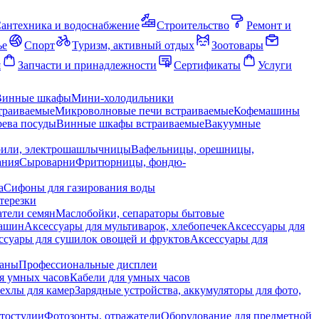
антехника и водоснабжение
Строительство
Ремонт и
ье
Спорт
Туризм, активный отдых
Зоотовары
я
Запчасти и принадлежности
Сертификаты
Услуги
Винные шкафы
Мини-холодильники
траиваемые
Микроволновые печи встраиваемые
Кофемашины
ева посуды
Винные шкафы встраиваемые
Вакуумные
рили, электрошашлычницы
Вафельницы, орешницы,
ания
Сыроварни
Фритюрницы, фондю-
а
Сифоны для газирования воды
терезки
тели семян
Маслобойки, сепараторы бытовые
машин
Аксессуары для мультиварок, хлебопечек
Аксессуары для
ссуары для сушилок овощей и фруктов
Аксессуары для
раны
Профессиональные дисплеи
я умных часов
Кабели для умных часов
ехлы для камер
Зарядные устройства, аккумуляторы для фото,
тостудии
Фотозонты, отражатели
Оборудование для предметной