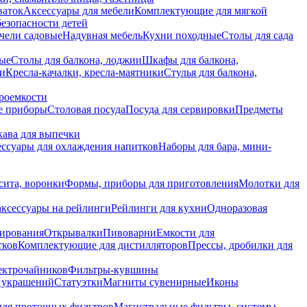
ваток
Аксессуары для мебели
Комплектующие для мягкой
безопасности детей
чели садовые
Надувная мебель
Кухни походные
Столы для сада
вые
Столы для балкона, лоджии
Шкафы для балкона,
ии
Кресла-качалки, кресла-маятники
Стулья для балкона,
роемкости
е приборы
Столовая посуда
Посуда для сервировки
Предметы
укава для выпечки
ссуары для охлаждения напитков
Наборы для бара, мини-
сита, воронки
Формы, приборы для приготовления
Молотки для
аксессуары на рейлинги
Рейлинги для кухни
Одноразовая
вирования
Открывалки
Пивоварни
Емкости для
тков
Комплектующие для дистилляторов
Прессы, дробилки для
лектрочайников
Фильтры-кувшины
я украшений
Статуэтки
Магниты сувенирные
Иконы
ля проточных фильтров
Магистральные фильтры, системы