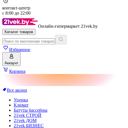
контакт-центр
с
8:00
до
22:00
Онлайн-гипермаркет 21vek.by
Каталог товаров
Избранное
Аккаунт
Корзина
Все акции
Уценка
Климат
Батуты бассейны
21vek СТРОЙ
21vek ДОМ
21vek БИЗНЕС