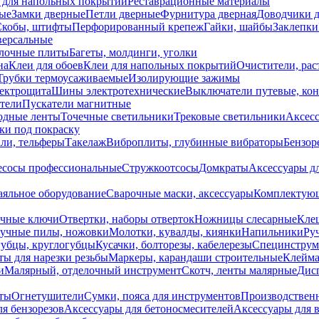
 для напольных покрытий
Реставрационные материалы
ые
Замки дверные
Петли дверные
Фурнитура дверная
Доводчики 
Скобы, штифты
Перфорированный крепеж
Гайки, шайбы
Заклепки
ерсальные
лочные плиты
Багеты, молдинги, уголки
на
Клеи для обоев
Клеи для напольных покрытий
Очистители, рас
Трубки термоусаживаемые
Изолирующие зажимы
лектрощита
Шины электротехнические
Выключатели путевые, ко
атели
Пускатели магнитные
одные ленты
Точечные светильники
Трековые светильники
Аксесс
и под покраску
ли, тельферы
Такелаж
Виброплиты, глубинные вибраторы
Бензор
сосы профессиональные
Стружкоотсосы
Домкраты
Аксессуары д
аяльное оборудование
Сварочные маски, аксессуары
Комплектующ
ечные ключи
Отвертки, наборы отверток
Ножницы слесарные
Кле
учные пилы, ножовки
Молотки, кувалды, киянки
Напильники
Ру
убцы, круглогубцы
Кусачки, болторезы, кабелерезы
Специнструм
ы для нарезки резьбы
Маркеры, карандаши строительные
Клейма
и
Малярный, отделочный инструмент
Скотч, ленты малярные
Дисп
иты
Огнетушители
Сумки, пояса для инструментов
Производствен
я бензорезов
Аксессуары для бетоносмесителей
Аксессуары для 