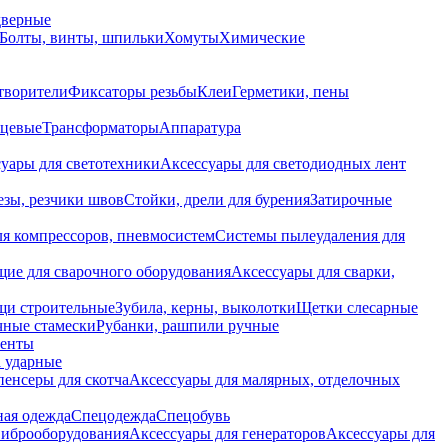
дверные
Болты, винты, шпильки
Хомуты
Химические
творители
Фиксаторы резьбы
Клеи
Герметики, пены
нцевые
Трансформаторы
Аппаратура
уары для светотехники
Аксессуары для светодиодных лент
езы, резчики швов
Стойки, дрели для бурения
Затирочные
ля компрессоров, пневмосистем
Системы пылеудаления для
ие для сварочного оборудования
Аксессуары для сварки,
щи строительные
Зубила, керны, выколотки
Щетки слесарные
чные стамески
Рубанки, рашпили ручные
енты
 ударные
енсеры для скотча
Аксессуары для малярных, отделочных
ная одежда
Спецодежда
Спецобувь
виброоборудования
Аксессуары для генераторов
Аксессуары для