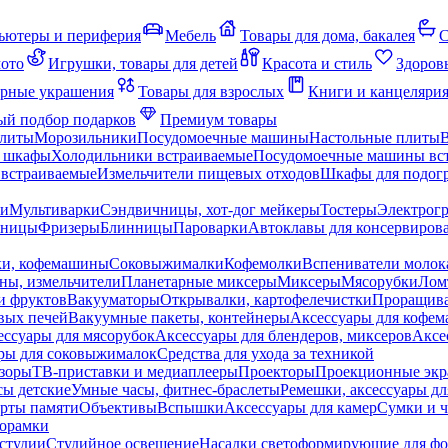
ьютеры и периферия
Мебель
Товары для дома, бакалея
С
мото
Игрушки, товары для детей
Красота и стиль
Здоров
рные украшения
Товары для взрослых
Книги и канцеляри
й подбор подарков
Премиум товары
плиты
Морозильники
Посудомоечные машины
Настольные плиты
 шкафы
Холодильники встраиваемые
Посудомоечные машины вс
встраиваемые
Измельчители пищевых отходов
Шкафы для подогр
чи
Мультиварки
Сэндвичницы, хот-дог мейкеры
Тостеры
Электрог
еницы
Фризеры
Блинницы
Пароварки
Автоклавы для консервиров
ки, кофемашины
Соковыжималки
Кофемолки
Вспениватели молок
ны, измельчители
Планетарные миксеры
Миксеры
Мясорубки
Лом
и фруктов
Вакууматоры
Открывалки, картофелечистки
Проращива
вых печей
Вакуумные пакеты, контейнеры
Аксессуары для кофе
ессуары для мясорубок
Аксессуары для блендеров, миксеров
Аксе
ры для соковыжималок
Средства для ухода за техникой
зоры
ТВ-приставки и медиаплееры
Проекторы
Проекционные эк
сы детские
Умные часы, фитнес-браслеты
Ремешки, аксессуары дл
рты памяти
Объективы
Вспышки
Аксессуары для камер
Сумки и ч
орамки
студии
Студийное освещение
Насадки светоформирующие для фо