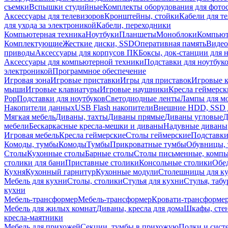
съемки
Вспышки студийные
Комплекты оборудования для фото
Аксессуары для телевизоров
Кронштейны, стойки
Кабели для т
для ухода за электроникой
Кабели, переходники
Компьютерная техника
Ноутбуки
Планшеты
Моноблоки
Компью
Комплектующие
Жесткие диски, SSD
Оперативная память
Видео
приводы
Аксессуары для корпусов ПК
Боксы, док-станции для 
Аксессуары для компьютерной техники
Подставки для ноутбук
электроникой
Программное обеспечение
Игровая зона
Игровые приставки
Игры для приставок
Игровые 
мыши
Игровые клавиатуры
Игровые наушники
Кресла геймерск
Pop
Подставки для ноутбуков
Светодиодные ленты
Лампы для м
Накопители данных
USB Flash накопители
Внешние HDD, SSD 
Мягкая мебель
Диваны, тахты
Диваны прямые
Диваны угловые
Д
мебели
Бескаркасные кресла-мешки и диваны
Надувные диваны
Игровая мебель
Кресла геймерские
Столы геймерские
Подставки
Комоды, тумбы
Комоды
Тумбы
Прикроватные тумбы
Обувницы, 
Столы
Кухонные столы
Барные столы
Столы письменные, комп
столики для бани
Приставные столики
Консольные столики
Обе
Кухня
Кухонный гарнитур
Кухонные модули
Столешницы для к
Мебель для кухни
Столы, столики
Стулья для кухни
Стулья, таб
кухни
Мебель-трансформер
Мебель-трансформер
Кровати-трансформе
Мебель для жилых комнат
Диваны, кресла для дома
Шкафы, стен
кресла-маятники
Мебель для прихожей
Секции, тумбы в прихожую
Полки и сист