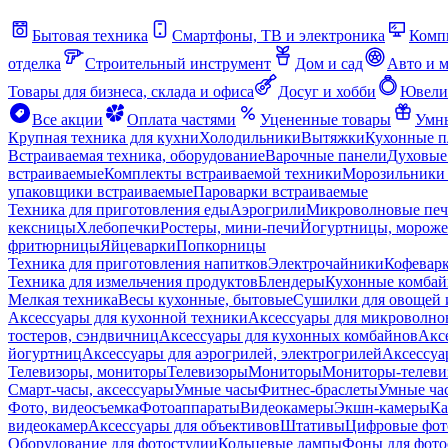
Бытовая техника
Смартфоны, ТВ и электроника
Комп
отделка
Строительный инструмент
Дом и сад
Авто и 
Товары для бизнеса, склада и офиса
Досуг и хобби
Ювели
Все акции
Оплата частями
Уцененные товары
Умны
Крупная техника для кухни
Холодильники
Вытяжки
Кухонные 
Встраиваемая техника, оборудование
Варочные панели
Духовые
встраиваемые
Комплекты встраиваемой техники
Морозильники 
упаковщики встраиваемые
Пароварки встраиваемые
Техника для приготовления еды
Аэрогрили
Микроволновые пе
кексницы
Хлебопечки
Ростеры, мини-печи
Йогуртницы, морож
фритюрницы
Яйцеварки
Попкорницы
Техника для приготовления напитков
Электрочайники
Кофевар
Техника для измельчения продуктов
Блендеры
Кухонные комбай
Мелкая техника
Весы кухонные, бытовые
Сушилки для овощей 
Аксессуары для кухонной техники
Аксессуары для микроволно
тостеров, сэндвичниц
Аксессуары для кухонных комбайнов
Акс
йогуртниц
Аксессуары для аэрогрилей, электрогрилей
Аксессуа
Телевизоры, мониторы
Телевизоры
Мониторы
Мониторы-телеви
Смарт-часы, аксессуары
Умные часы
Фитнес-браслеты
Умные ча
Фото, видеосъемка
Фотоаппараты
Видеокамеры
Экшн-камеры
Ка
видеокамер
Аксессуары для объективов
Штативы
Цифровые фот
Оборудование для фотостудии
Кольцевые лампы
Фоны для фото