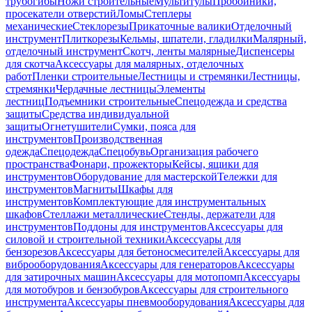
трубогибы
Ножи строительные
Мультитулы
Пробойники,
просекатели отверстий
Ломы
Степлеры
механические
Стеклорезы
Прикаточные валики
Отделочный
инструмент
Плиткорезы
Кельмы, шпатели, гладилки
Малярный,
отделочный инструмент
Скотч, ленты малярные
Диспенсеры
для скотча
Аксессуары для малярных, отделочных
работ
Пленки строительные
Лестницы и стремянки
Лестницы,
стремянки
Чердачные лестницы
Элементы
лестниц
Подъемники строительные
Спецодежда и средства
защиты
Средства индивидуальной
защиты
Огнетушители
Сумки, пояса для
инструментов
Производственная
одежда
Спецодежда
Спецобувь
Организация рабочего
пространства
Фонари, прожекторы
Кейсы, ящики для
инструментов
Оборудование для мастерской
Тележки для
инструментов
Магниты
Шкафы для
инструментов
Комплектующие для инструментальных
шкафов
Стеллажи металлические
Стенды, держатели для
инструментов
Поддоны для инструментов
Аксессуары для
силовой и строительной техники
Аксессуары для
бензорезов
Аксессуары для бетоносмесителей
Аксессуары для
виброоборудования
Аксессуары для генераторов
Аксессуары
для затирочных машин
Аксессуары для мотопомп
Аксессуары
для мотобуров и бензобуров
Аксессуары для строительного
инструмента
Аксессуары пневмооборудования
Аксессуары для