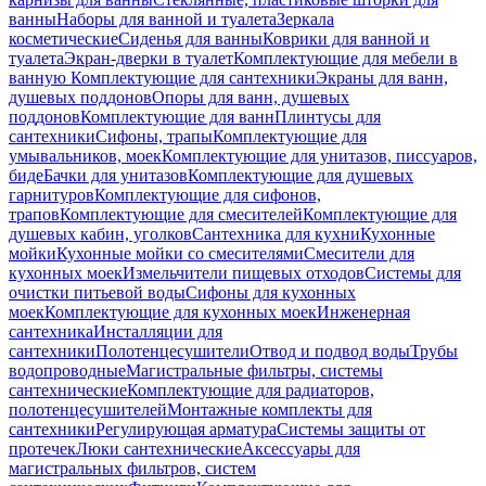
ванны
Наборы для ванной и туалета
Зеркала
косметические
Сиденья для ванны
Коврики для ванной и
туалета
Экран-дверки в туалет
Комплектующие для мебели в
ванную
Комплектующие для сантехники
Экраны для ванн,
душевых поддонов
Опоры для ванн, душевых
поддонов
Комплектующие для ванн
Плинтусы для
сантехники
Сифоны, трапы
Комплектующие для
умывальников, моек
Комплектующие для унитазов, писсуаров,
биде
Бачки для унитазов
Комплектующие для душевых
гарнитуров
Комплектующие для сифонов,
трапов
Комплектующие для смесителей
Комплектующие для
душевых кабин, уголков
Сантехника для кухни
Кухонные
мойки
Кухонные мойки со смесителями
Смесители для
кухонных моек
Измельчители пищевых отходов
Системы для
очистки питьевой воды
Сифоны для кухонных
моек
Комплектующие для кухонных моек
Инженерная
сантехника
Инсталляции для
сантехники
Полотенцесушители
Отвод и подвод воды
Трубы
водопроводные
Магистральные фильтры, системы
сантехнические
Комплектующие для радиаторов,
полотенцесушителей
Монтажные комплекты для
сантехники
Регулирующая арматура
Системы защиты от
протечек
Люки сантехнические
Аксессуары для
магистральных фильтров, систем