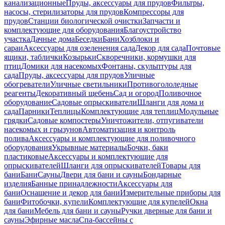
канализационные
Пруды, аксессуары для прудов
Фильтры,
насосы, стерилизаторы для прудов
Компрессоры для
прудов
Станции биологической очистки
Запчасти и
комплектующие для оборудования
Благоустройство
участка
Дачные дома
Беседки
Бани
Хозблоки и
сараи
Аксессуары для озеленения сада
Декор для сада
Почтовые
ящики, таблички
Козырьки
Скворечники, кормушки для
птиц
Домики для насекомых
Фонтаны, скульптуры для
сада
Пруды, аксессуары для прудов
Уличные
обогреватели
Уличные светильники
Противогололедные
реагенты
Декоративный щебень
Сад и огород
Поливочное
оборудование
Садовые опрыскиватели
Шланги для дома и
сада
Парники
Теплицы
Комплектующие для теплиц
Модульные
грядки
Садовые компостеры
Уничтожители, отпугиватели
насекомых и грызунов
Автоматизация и контроль
полива
Аксессуары и комплектующие для поливочного
оборудования
Укрывные материалы
Бочки, баки
пластиковые
Аксессуары и комплектующие для
опрыскивателей
Шланги для опрыскивателей
Товары для
бани
Бани
Сауны
Двери для бани и сауны
Бондарные
изделия
Банные принадлежности
Аксессуары для
бани
Оснащение и декор для бани
Измерительные приборы для
бани
Фитобочки, купели
Комплектующие для купелей
Окна
для бани
Мебель для бани и сауны
Ручки дверные для бани и
сауны
Эфирные масла
Спа-бассейны с