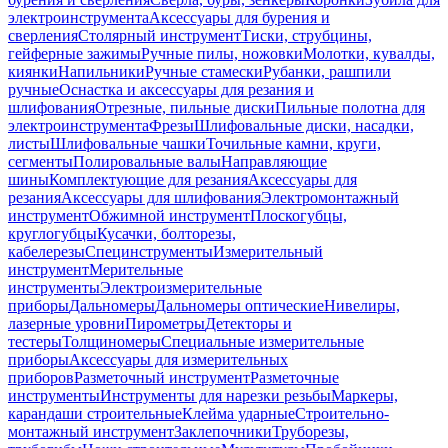
электроинструмента
Аксессуары для бурения и
сверления
Столярный инструмент
Тиски, струбцины,
гейферные зажимы
Ручные пилы, ножовки
Молотки, кувалды,
киянки
Напильники
Ручные стамески
Рубанки, рашпили
ручные
Оснастка и аксессуары для резания и
шлифования
Отрезные, пильные диски
Пильные полотна для
электроинструмента
Фрезы
Шлифовальные диски, насадки,
листы
Шлифовальные чашки
Точильные камни, круги,
сегменты
Полировальные валы
Направляющие
шины
Комплектующие для резания
Аксессуары для
резания
Аксессуары для шлифования
Электромонтажный
инструмент
Обжимной инструмент
Плоскогубцы,
круглогубцы
Кусачки, болторезы,
кабелерезы
Специнструменты
Измерительный
инструмент
Мерительные
инструменты
Электроизмерительные
приборы
Дальномеры
Дальномеры оптические
Нивелиры,
лазерные уровни
Пирометры
Детекторы и
тестеры
Толщиномеры
Специальные измерительные
приборы
Аксессуары для измерительных
приборов
Разметочный инструмент
Разметочные
инструменты
Инструменты для нарезки резьбы
Маркеры,
карандаши строительные
Клейма ударные
Строительно-
монтажный инструмент
Заклепочники
Труборезы,