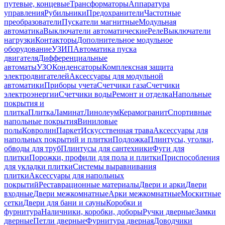
путевые, концевые
Трансформаторы
Аппаратура
управления
Рубильники
Предохранители
Частотные
преобразователи
Пускатели магнитные
Модульная
автоматика
Выключатели автоматические
Реле
Выключатели
нагрузки
Контакторы
Дополнительное модульное
оборудование
УЗИП
Автоматика пуска
двигателя
Дифференциальные
автоматы
УЗО
Конденсаторы
Комплексная защита
электродвигателей
Аксессуары для модульной
автоматики
Приборы учета
Счетчики газа
Счетчики
электроэнергии
Счетчики воды
Ремонт и отделка
Напольные
покрытия и
плитка
Плитка
Ламинат
Линолеум
Керамогранит
Спортивные
напольные покрытия
Виниловые
полы
Ковролин
Паркет
Искусственная трава
Аксессуары для
напольных покрытий и плитки
Подложка
Плинтусы, уголки,
обводы для труб
Плинтусы для сантехники
Фуги для
плитки
Порожки, профили для пола и плитки
Приспособления
для укладки плитки
Системы выравнивания
плитки
Аксессуары для напольных
покрытий
Реставрационные материалы
Двери и арки
Двери
входные
Двери межкомнатные
Арки межкомнатные
Москитные
сетки
Двери для бани и сауны
Коробки и
фурнитура
Наличники, коробки, доборы
Ручки дверные
Замки
дверные
Петли дверные
Фурнитура дверная
Доводчики