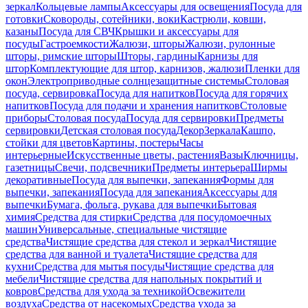
зеркал
Кольцевые лампы
Аксессуары для освещения
Посуда для
готовки
Сковороды, сотейники, воки
Кастрюли, ковши,
казаны
Посуда для СВЧ
Крышки и аксессуары для
посуды
Гастроемкости
Жалюзи, шторы
Жалюзи, рулонные
шторы, римские шторы
Шторы, гардины
Карнизы для
штор
Комплектующие для штор, карнизов, жалюзи
Пленки для
окон
Электроприводные солнцезащитные системы
Столовая
посуда, сервировка
Посуда для напитков
Посуда для горячих
напитков
Посуда для подачи и хранения напитков
Столовые
приборы
Столовая посуда
Посуда для сервировки
Предметы
сервировки
Детская столовая посуда
Декор
Зеркала
Кашпо,
стойки для цветов
Картины, постеры
Часы
интерьерные
Искусственные цветы, растения
Вазы
Ключницы,
газетницы
Свечи, подсвечники
Предметы интерьера
Ширмы
декоративные
Посуда для выпечки, запекания
Формы для
выпечки, запекания
Посуда для запекания
Аксессуары для
выпечки
Бумага, фольга, рукава для выпечки
Бытовая
химия
Средства для стирки
Средства для посудомоечных
машин
Универсальные, специальные чистящие
средства
Чистящие средства для стекол и зеркал
Чистящие
средства для ванной и туалета
Чистящие средства для
кухни
Средства для мытья посуды
Чистящие средства для
мебели
Чистящие средства для напольных покрытий и
ковров
Средства для ухода за техникой
Освежители
воздуха
Средства от насекомых
Средства ухода за