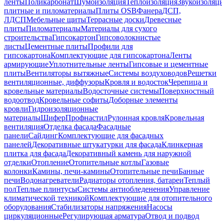
ленты
Поликарбонат
Шумоизоляция
Теплоизоляция
Звукоизоляц
плитные и пиломатериалы
Плиты OSB
Фанера
ДСП,
ЛДСП
Мебельные щиты
Террасные доски
Древесные
плиты
Пиломатериалы
Материалы для сухого
строительства
Гипсокартон
Гипсоволокнистые
листы
Цементные плиты
Профили для
гипсокартона
Комплектующие для гипсокартона
Ленты
армирующие
Уплотнительные ленты
Гипсовые и цементные
плиты
Вентиляторы вытяжные
Системы воздуховодов
Решетки
вентиляционные, диффузоры
Кровля и водосток
Черепица и
кровельные материалы
Водосточные системы
Поверхностный
водоотвод
Кровельные софиты
Доборные элементы
кровли
Гидроизоляционные
материалы
Шифер
Профнастил
Рулонная кровля
Кровельная
вентиляция
Отделка фасада
Фасадные
панели
Сайдинг
Комплектующие для фасадных
панелей
Декоративные штукатурки для фасада
Клинкерная
плитка для фасада
Декоративный камень для наружной
отделки
Отопление
Отопительные котлы
Газовые
колонки
Камины, печи-камины
Отопительные печи
Банные
печи
Водонагреватели
Радиаторы отопления, батареи
Теплый
пол
Теплые плинтусы
Системы антиобледенения
Управление
климатической техникой
Комплектующие для отопительного
оборудования
Стабилизаторы напряжения
Насосы
циркуляционные
Регулирующая арматура
Отвод и подвод