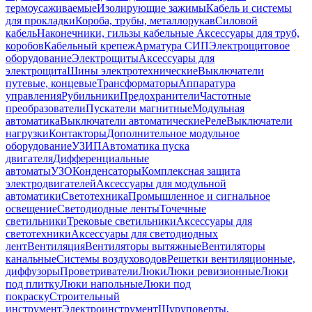
термоусаживаемые
Изолирующие зажимы
Кабель и системы
для прокладки
Короба, трубы, металлорукав
Силовой
кабель
Наконечники, гильзы кабельные
Аксессуары для труб,
коробов
Кабельный крепеж
Арматура СИП
Электрощитовое
оборудование
Электрощиты
Аксессуары для
электрощита
Шины электротехнические
Выключатели
путевые, концевые
Трансформаторы
Аппаратура
управления
Рубильники
Предохранители
Частотные
преобразователи
Пускатели магнитные
Модульная
автоматика
Выключатели автоматические
Реле
Выключатели
нагрузки
Контакторы
Дополнительное модульное
оборудование
УЗИП
Автоматика пуска
двигателя
Дифференциальные
автоматы
УЗО
Конденсаторы
Комплексная защита
электродвигателей
Аксессуары для модульной
автоматики
Светотехника
Промышленное и сигнальное
освещение
Светодиодные ленты
Точечные
светильники
Трековые светильники
Аксессуары для
светотехники
Аксессуары для светодиодных
лент
Вентиляция
Вентиляторы вытяжные
Вентиляторы
канальные
Системы воздуховодов
Решетки вентиляционные,
диффузоры
Проветриватели
Люки
Люки ревизионные
Люки
под плитку
Люки напольные
Люки под
покраску
Строительный
инструмент
Электроинструмент
Шуруповерты,