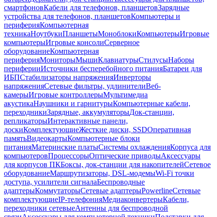
смартфонов
Кабели для телефонов, планшетов
Зарядные
устройства для телефонов, планшетов
Компьютеры и
периферия
Компьютерная
техника
Ноутбуки
Планшеты
Моноблоки
Компьютеры
Игровые
компьютеры
Игровые консоли
Серверное
оборудование
Компьютерная
периферия
Мониторы
Мыши
Клавиатуры
Стилусы
Наборы
периферии
Источники бесперебойного питания
Батареи для
ИБП
Стабилизаторы напряжения
Инверторы
напряжения
Сетевые фильтры, удлинители
Веб-
камеры
Игровые контроллеры
Мультимедиа
акустика
Наушники и гарнитуры
Компьютерные кабели,
переходники
Зарядные, аккумуляторы
Док-станции,
репликаторы
Интерактивные панели,
доски
Комплектующие
Жесткие диски, SSD
Оперативная
память
Видеокарты
Компьютерные блоки
питания
Материнские платы
Системы охлаждения
Корпуса для
компьютеров
Процессоры
Оптические приводы
Аксессуары
для корпусов ПК
Боксы, док-станции для накопителей
Сетевое
оборудование
Маршрутизаторы, DSL-модемы
Wi-Fi точки
доступа, усилители сигнала
Беспроводные
адаптеры
Коммутаторы
Сетевые адаптеры
Powerline
Сетевые
комплектующие
IP-телефония
Медиаконвертеры
Кабели,
переходники сетевые
Антенны для беспроводной
связи
Аксессуары для компьютерной техники
Подставки для