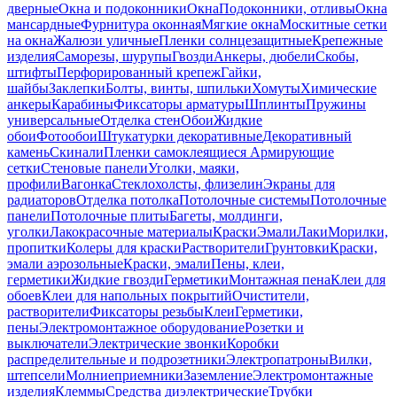
дверные
Окна и подоконники
Окна
Подоконники, отливы
Окна
мансардные
Фурнитура оконная
Мягкие окна
Москитные сетки
на окна
Жалюзи уличные
Пленки солнцезащитные
Крепежные
изделия
Саморезы, шурупы
Гвозди
Анкеры, дюбели
Скобы,
штифты
Перфорированный крепеж
Гайки,
шайбы
Заклепки
Болты, винты, шпильки
Хомуты
Химические
анкеры
Карабины
Фиксаторы арматуры
Шплинты
Пружины
универсальные
Отделка стен
Обои
Жидкие
обои
Фотообои
Штукатурки декоративные
Декоративный
камень
Скинали
Пленки самоклеящиеся
Армирующие
сетки
Стеновые панели
Уголки, маяки,
профили
Вагонка
Стеклохолсты, флизелин
Экраны для
радиаторов
Отделка потолка
Потолочные системы
Потолочные
панели
Потолочные плиты
Багеты, молдинги,
уголки
Лакокрасочные материалы
Краски
Эмали
Лаки
Морилки,
пропитки
Колеры для краски
Растворители
Грунтовки
Краски,
эмали аэрозольные
Краски, эмали
Пены, клеи,
герметики
Жидкие гвозди
Герметики
Монтажная пена
Клеи для
обоев
Клеи для напольных покрытий
Очистители,
растворители
Фиксаторы резьбы
Клеи
Герметики,
пены
Электромонтажное оборудование
Розетки и
выключатели
Электрические звонки
Коробки
распределительные и подрозетники
Электропатроны
Вилки,
штепсели
Молниеприемники
Заземление
Электромонтажные
изделия
Клеммы
Средства диэлектрические
Трубки