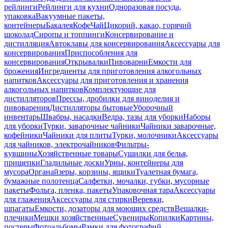
рейлинги
Рейлинги для кухни
Одноразовая посуда,
упаковка
Вакуумные пакеты,
контейнеры
Бакалея
Кофе
Чай
Цикорий, какао, горячий
шоколад
Сиропы и топпинги
Консервирование и
дистилляция
Автоклавы для консервирования
Аксессуары для
консервирования
Приспособления для
консервирования
Открывалки
Пивоварни
Емкости для
брожения
Ингредиенты для приготовления алкогольных
напитков
Аксессуары для приготовления и хранения
алкогольных напитков
Комплектующие для
дистилляторов
Прессы, дробилки для виноделия и
пивоварения
Дистилляторы бытовые
Уборочный
инвентарь
Швабры, насадки
Ведра, тазы для уборки
Наборы
для уборки
Турки, заварочные чайники
Чайники заварочные,
кофейники
Чайники для плиты
Турки, молочники
Аксессуары
для чайников, электрочайников
Фильтры-
кувшины
Хозяйственные товары
Сушилки для белья,
прищепки
Гладильные доски
Урны, контейнеры для
мусора
Органайзеры, корзины, ящики
Туалетная бумага,
бумажные полотенца
Салфетки, мочалки, губки, мусорные
пакеты
Фольга, пленка, пакеты
Упаковочная тара
Аксессуары
для глажения
Аксессуары для стирки
Веревки,
шпагаты
Емкости, дозаторы для моющих средств
Вешалки-
плечики
Мешки хозяйственные
Сувениры
Копилки
Картины,
постеры
Фотоальбомы
Рамки для фотографий,