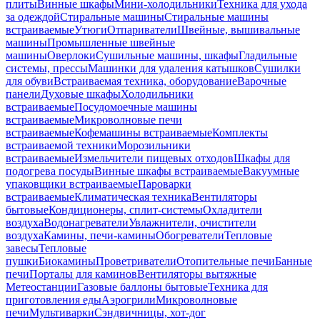
плиты
Винные шкафы
Мини-холодильники
Техника для ухода
за одеждой
Стиральные машины
Стиральные машины
встраиваемые
Утюги
Отпариватели
Швейные, вышивальные
машины
Промышленные швейные
машины
Оверлоки
Сушильные машины, шкафы
Гладильные
системы, прессы
Машинки для удаления катышков
Сушилки
для обуви
Встраиваемая техника, оборудование
Варочные
панели
Духовые шкафы
Холодильники
встраиваемые
Посудомоечные машины
встраиваемые
Микроволновые печи
встраиваемые
Кофемашины встраиваемые
Комплекты
встраиваемой техники
Морозильники
встраиваемые
Измельчители пищевых отходов
Шкафы для
подогрева посуды
Винные шкафы встраиваемые
Вакуумные
упаковщики встраиваемые
Пароварки
встраиваемые
Климатическая техника
Вентиляторы
бытовые
Кондиционеры, сплит-системы
Охладители
воздуха
Водонагреватели
Увлажнители, очистители
воздуха
Камины, печи-камины
Обогреватели
Тепловые
завесы
Тепловые
пушки
Биокамины
Проветриватели
Отопительные печи
Банные
печи
Порталы для каминов
Вентиляторы вытяжные
Метеостанции
Газовые баллоны бытовые
Техника для
приготовления еды
Аэрогрили
Микроволновые
печи
Мультиварки
Сэндвичницы, хот-дог