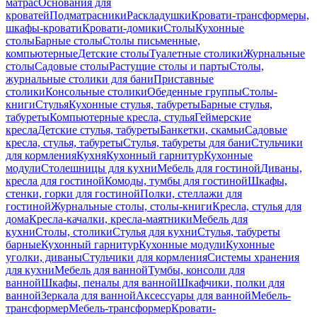
матрас
Основания для
кроватей
Подматрасники
Раскладушки
Кровати-трансформеры,
шкафы-кровати
Кровати-домики
Столы
Кухонные
столы
Барные столы
Столы письменные,
компьютерные
Детские столы
Туалетные столики
Журнальные
столы
Садовые столы
Растущие столы и парты
Столы,
журнальные столики для бани
Приставные
столики
Консольные столики
Обеденные группы
Столы-
книги
Стулья
Кухонные стулья, табуреты
Барные стулья,
табуреты
Компьютерные кресла, стулья
Геймерские
кресла
Детские стулья, табуреты
Банкетки, скамьи
Садовые
кресла, стулья, табуреты
Стулья, табуреты для бани
Стульчики
для кормления
Кухня
Кухонный гарнитур
Кухонные
модули
Столешницы для кухни
Мебель для гостиной
Диваны,
кресла для гостиной
Комоды, тумбы для гостиной
Шкафы,
стенки, горки для гостиной
Полки, стеллажи для
гостиной
Журнальные столы, столы-книги
Кресла, стулья для
дома
Кресла-качалки, кресла-маятники
Мебель для
кухни
Столы, столики
Стулья для кухни
Стулья, табуреты
барные
Кухонный гарнитур
Кухонные модули
Кухонные
уголки, диваны
Стульчики для кормления
Системы хранения
для кухни
Мебель для ванной
Тумбы, консоли для
ванной
Шкафы, пеналы для ванной
Шкафчики, полки для
ванной
Зеркала для ванной
Аксессуары для ванной
Мебель-
трансформер
Мебель-трансформер
Кровати-