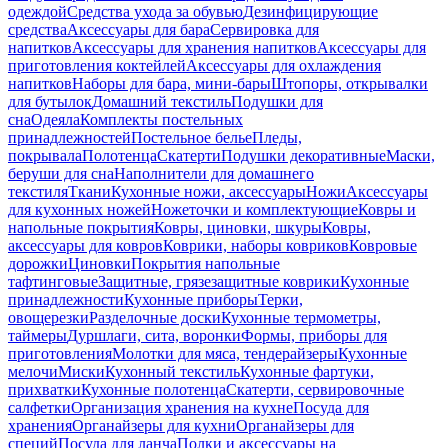
одеждой
Средства ухода за обувью
Дезинфицирующие
средства
Аксессуары для бара
Сервировка для
напитков
Аксессуары для хранения напитков
Аксессуары для
приготовления коктейлей
Аксессуары для охлаждения
напитков
Наборы для бара, мини-бары
Штопоры, открывалки
для бутылок
Домашний текстиль
Подушки для
сна
Одеяла
Комплекты постельных
принадлежностей
Постельное белье
Пледы,
покрывала
Полотенца
Скатерти
Подушки декоративные
Маски,
беруши для сна
Наполнители для домашнего
текстиля
Ткани
Кухонные ножи, аксессуары
Ножи
Аксессуары
для кухонных ножей
Ножеточки и комплектующие
Ковры и
напольные покрытия
Ковры, циновки, шкуры
Ковры,
аксессуары для ковров
Коврики, наборы ковриков
Ковровые
дорожки
Циновки
Покрытия напольные
тафтинговые
Защитные, грязезащитные коврики
Кухонные
принадлежности
Кухонные приборы
Терки,
овощерезки
Разделочные доски
Кухонные термометры,
таймеры
Дуршлаги, сита, воронки
Формы, приборы для
приготовления
Молотки для мяса, тендерайзеры
Кухонные
мелочи
Миски
Кухонный текстиль
Кухонные фартуки,
прихватки
Кухонные полотенца
Скатерти, сервировочные
салфетки
Организация хранения на кухне
Посуда для
хранения
Органайзеры для кухни
Органайзеры для
специй
Посуда для ланча
Полки и аксессуары на