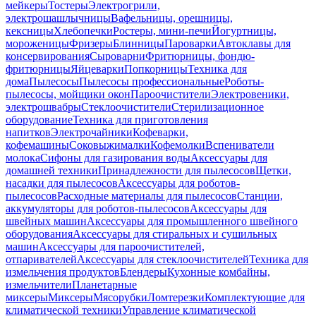
мейкеры
Тостеры
Электрогрили,
электрошашлычницы
Вафельницы, орешницы,
кексницы
Хлебопечки
Ростеры, мини-печи
Йогуртницы,
мороженицы
Фризеры
Блинницы
Пароварки
Автоклавы для
консервирования
Сыроварни
Фритюрницы, фондю-
фритюрницы
Яйцеварки
Попкорницы
Техника для
дома
Пылесосы
Пылесосы профессиональные
Роботы-
пылесосы, мойщики окон
Пароочистители
Электровеники,
электрошвабры
Стеклоочистители
Стерилизационное
оборудование
Техника для приготовления
напитков
Электрочайники
Кофеварки,
кофемашины
Соковыжималки
Кофемолки
Вспениватели
молока
Сифоны для газирования воды
Аксессуары для
домашней техники
Принадлежности для пылесосов
Щетки,
насадки для пылесосов
Аксессуары для роботов-
пылесосов
Расходные материалы для пылесосов
Станции,
аккумуляторы для роботов-пылесосов
Аксессуары для
швейных машин
Аксессуары для промышленного швейного
оборудования
Аксессуары для стиральных и сушильных
машин
Аксессуары для пароочистителей,
отпаривателей
Аксессуары для стеклоочистителей
Техника для
измельчения продуктов
Блендеры
Кухонные комбайны,
измельчители
Планетарные
миксеры
Миксеры
Мясорубки
Ломтерезки
Комплектующие для
климатической техники
Управление климатической