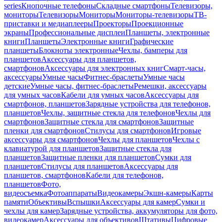
series
Кнопочные телефоны
Складные смартфоны
Телевизоры,
мониторы
Телевизоры
Мониторы
Мониторы-телевизоры
ТВ-
приставки и медиаплееры
Проекторы
Проекционные
экраны
Профессиональные дисплеи
Планшеты, электронные
книги
Планшеты
Электронные книги
Графические
планшеты
Блокноты электронные
Чехлы, бамперы для
планшетов
Аксессуары для планшетов,
смартфонов
Аксессуары для электронных книг
Смарт-часы,
аксессуары
Умные часы
Фитнес-браслеты
Умные часы
детские
Умные часы, фитнес-браслеты
Ремешки, аксессуары
для умных часов
Кабели для умных часов
Аксессуары для
смартфонов, планшетов
Зарядные устройства для телефонов,
планшетов
Чехлы, защитные стекла для телефонов
Чехлы для
смартфонов
Защитные стекла для смартфонов
Защитные
пленки для смартфонов
Стилусы для смартфонов
Игровые
аксессуары для смартфонов
Чехлы для планшетов
Чехлы с
клавиатурой для планшетов
Защитные стекла для
планшетов
Защитные пленки для планшетов
Сумки для
планшетов
Стилусы для планшетов
Аксессуары для
планшетов, смартфонов
Кабели для телефонов,
планшетов
Фото,
видеосъемка
Фотоаппараты
Видеокамеры
Экшн-камеры
Карты
памяти
Объективы
Вспышки
Аксессуары для камер
Сумки и
чехлы для камер
Зарядные устройства, аккумуляторы для фото,
видеокамер
Аксессуары для объективов
Штативы
Цифровые