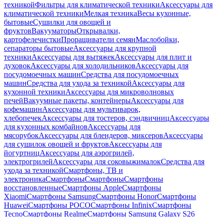
техникой
Фильтры для климатической техники
Аксессуары для
климатической техники
Мелкая техника
Весы кухонные,
бытовые
Сушилки для овощей и
фруктов
Вакууматоры
Открывалки,
картофелечистки
Проращиватели семян
Маслобойки,
сепараторы бытовые
Аксессуары для крупной
техники
Аксессуары для вытяжек
Аксессуары для плит и
духовок
Аксессуары для холодильников
Аксессуары для
посудомоечных машин
Средства для посудомоечных
машин
Средства для ухода за техникой
Аксессуары для
кухонной техники
Аксессуары для микроволновых
печей
Вакуумные пакеты, контейнеры
Аксессуары для
кофемашин
Аксессуары для мультиварок,
хлебопечек
Аксессуары для тостеров, сэндвичниц
Аксессуары
для кухонных комбайнов
Аксессуары для
мясорубок
Аксессуары для блендеров, миксеров
Аксессуары
для сушилок овощей и фруктов
Аксессуары для
йогуртниц
Аксессуары для аэрогрилей,
электрогрилей
Аксессуары для соковыжималок
Средства для
ухода за техникой
Смартфоны, ТВ и
электроника
Смартфоны
Смартфоны
Смартфоны
восстановленные
Смартфоны Apple
Смартфоны
Xiaomi
Смартфоны Samsung
Смартфоны Honor
Смартфоны
Huawei
Смартфоны POCO
Смартфоны Infinix
Смартфоны
Tecno
Смартфоны Realme
Смартфоны Samsung Galaxy S26