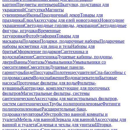
картин
Предметы интерьера
Шкатулки, подставки для
украшений
Статуэтки
Магниты
сувенирные
Иконы
Праздничный декор
Товары для
праздника
Елки
Аксессуары для елей новогодних
Новогодние
украшения
Светодиодные гирлянды, декорации
Светодиодные
фигуры, игрушки
Временные
татуировки
Фотобутафория
Товары для
маскарада
Подарки
Подарки, подарочные наборы
Подарочные
наборы косметики для лица и тела
Наборы для
бритья
Оформление подарков
Сантехника и
водоснабжение
Сантехника
Душевые кабины, поддоны,
двери
Ванны
Унитазы
Умывальники
Умывальники со
смесителями
Смесители
Душевые панели,
гарнитуры
Биде
Писсуары
Полотенцесушители
Спа-бассейны с
гидромассажем
Водоснабжение
Водонагреватели
Бытовые
насосы
Проточные фильтры для воды
Фильтры-
кувшины
Картриджи, комплектующие для проточных
фильтров
Магистральные фильтры, системы
сантехнические
Аксессуары для магистральных фильтров,
систем сантехнических
Трубы полипропиленовые
Фитинги
полипропиленовые
Расширительные баки,
гидроаккумуляторы
Обустройство ванной комнаты и
туалета
Мебель для ванной
Зеркала для ванной
Аксессуары для
ванной и туалета
Сиденья и чехлы для унитаза
Шторки,
карнизы для ванны
Стеклянные, пластиковые шторки для