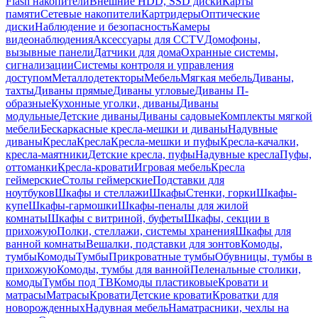
Flash накопители
Внешние HDD, SSD диски
Карты
памяти
Сетевые накопители
Картридеры
Оптические
диски
Наблюдение и безопасность
Камеры
видеонаблюдения
Аксессуары для CCTV
Домофоны,
вызывные панели
Датчики для дома
Охранные системы,
сигнализации
Системы контроля и управления
доступом
Металлодетекторы
Мебель
Мягкая мебель
Диваны,
тахты
Диваны прямые
Диваны угловые
Диваны П-
образные
Кухонные уголки, диваны
Диваны
модульные
Детские диваны
Диваны садовые
Комплекты мягкой
мебели
Бескаркасные кресла-мешки и диваны
Надувные
диваны
Кресла
Кресла
Кресла-мешки и пуфы
Кресла-качалки,
кресла-маятники
Детские кресла, пуфы
Надувные кресла
Пуфы,
оттоманки
Кресла-кровати
Игровая мебель
Кресла
геймерские
Столы геймерские
Подставки для
ноутбуков
Шкафы и стеллажи
Шкафы
Стенки, горки
Шкафы-
купе
Шкафы-гармошки
Шкафы-пеналы для жилой
комнаты
Шкафы с витриной, буфеты
Шкафы, секции в
прихожую
Полки, стеллажи, системы хранения
Шкафы для
ванной комнаты
Вешалки, подставки для зонтов
Комоды,
тумбы
Комоды
Тумбы
Прикроватные тумбы
Обувницы, тумбы в
прихожую
Комоды, тумбы для ванной
Пеленальные столики,
комоды
Тумбы под ТВ
Комоды пластиковые
Кровати и
матрасы
Матрасы
Кровати
Детские кровати
Кроватки для
новорожденных
Надувная мебель
Наматрасники, чехлы на