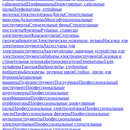
гайковерты
Шлифмашины
Циркулярные, сабельные
пилы
Перфораторы, отбойные
молотки
Электролобзики
Дрели
Строительные
миксеры
Дальномеры
Многофункциональные
инструменты
Строительные фены
Строительные
пистолеты
Фрезеры
Рубанки, стамески
электрические
Краскопульты
Степлеры,
гвоздезабиватели
Электрические ножницы, резаки
Насадки для
электроинструмента
Аксессуары для
электроинструмента
Аккумуляторы, зарядные устройства для
электроинструмента
Наборы электроинструмента
Силовая и
строительная техника
Бетоносмесители
Генераторы
Тали,
тельферы
Такелаж
Виброплиты, глубинные
вибраторы
Бензорезы, резчики швов
Стойки, дрели для
бурения
Затирочные
машины
Гидроинструмент
Погрузчики
Профессиональный
инструмент
Профессиональные
шуруповерты
Профессиональные
шлифмашины
Профессиональные
перфораторы
Профессиональные циркулярные
пилы
Профессиональные электролобзики
Профессиональные
дрели
Профессиональные фрезеры
Профессиональные
мультиинструменты
Профессиональные
электрорубанки
Профессиональные строительные
фены
Профессиональные строительные