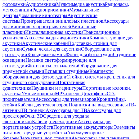
фоторамки
Аудиотехника
Мультимедиа акустика
Радиочасы,
метеостанции
Радиоприемники
Музыкальные
центры
Домашние кинотеатры
Акустические
системы
Проигрыватели виниловых пластинок
Аксессуары
для виниловых проигрывателей
Виниловые
пластинки
Инсталляционная акустика
Трансляционные
усилители
Аксессуары для аудиотехники
Комплектующие для
акустики
Акустические кабели
Подставки, стойки для
акустики
Сумки, чехлы для акустики
Оборудование для
фотостудии
Кольцевые лампы
Фоны для фотостудии
Студийное
освещение
Насадки светоформирующие для
фотостудии
Фотозонты, отражатели
Оборудование для
предметной съемки
Вспышки студийные
Комплекты
оборудования для фотостудии
Стойки, системы крепления для
студийного оборудования
Портативная
аудиотехника
Наушники и гарнитуры
Портативные колонки,
акустика
Умные колонки
MP3-плееры
Диктофоны
CD-
проигрыватели
Аксессуары для телевизоров
Кронштейны,
стойки
Кабели для телевизоров
Подписки на видеосервисы
ТВ-
антенны
ТВ-тюнеры
Аксессуары для ТВ
Аксессуары для
проектора
Очки 3D
Средства для ухода за
электроникой
Кабели, переходники
Аксессуары для
портативных устройств
Портативные аккумуляторы
Элементы
питания, зарядные устройства
Аккумуляторные
батареи
Держатели, док-станции
Аксессуары для планшетов,