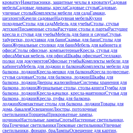
кроватку
Наматрасники, защитные чехлы в кроватку
Садовая
мебель
Садовые диваны, кресла
Садовые стулья
Садовые,
уличные столы
Комплекты мебели для сада
Гамаки,
шезлонги
Качели садовые
Надувная мебель
Кухни
походные
Столы для сада
Мебель для учебы
Столы, стулья
детские
Письменные столы
Растущие столы и парты
Растущие
кресла и стулья для учебы
Мебель для бани и сауны
Стулья,
табуретки, подставки для бани
Скамьи для бани
Столы для
бани
Журнальные столики для бани
Мебель для кабинета и
офиса
Столы офисные, компьютерные
Кресла, стулья для
офиса
Мягкая мебель для офиса
Шкафы офисные
Стеллажи,
полки для документов
Офисные тумбы
Комплекты мебели для
кабинета
Мебель для лоджии и балкона
Комплекты мебели для
балкона, лоджии
Кресла-мешки для балкона
Кресла подвесные,
стулья садовые
Столы для балкона, лоджии
Шкафы для
балкона, лоджии
Дверцы жалюзийные
Системы хранения для
балкона, лоджии
Журнальные столы, столы-книги
Тумбы для
балкона, лоджии
Кресла-качалки, кресла-маятники
Стулья для
балкона, лоджии
Кресла, пуфы для балкона,
лоджии
Компактные столы для балкона, лоджии
Товары для
дома, бакалея
Освещение
Люстры, потолочные
светильники
Торшеры
Прикроватные лампы,
ночники
Настольные лампы
Споты
Настенные светильники,
бра
Точечные светильники
Трековые светильники
Уличные
светильники, фонари, бра
Лампы
Освещение для картин,