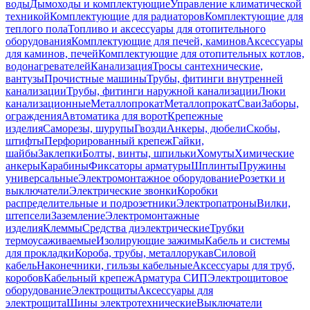
воды
Дымоходы и комплектующие
Управление климатической
техникой
Комплектующие для радиаторов
Комплектующие для
теплого пола
Топливо и аксессуары для отопительного
оборудования
Комплектующие для печей, каминов
Аксессуары
для каминов, печей
Комплектующие для отопительных котлов,
водонагревателей
Канализация
Тросы сантехнические,
вантузы
Прочистные машины
Трубы, фитинги внутренней
канализации
Трубы, фитинги наружной канализации
Люки
канализационные
Металлопрокат
Металлопрокат
Сваи
Заборы,
ограждения
Автоматика для ворот
Крепежные
изделия
Саморезы, шурупы
Гвозди
Анкеры, дюбели
Скобы,
штифты
Перфорированный крепеж
Гайки,
шайбы
Заклепки
Болты, винты, шпильки
Хомуты
Химические
анкеры
Карабины
Фиксаторы арматуры
Шплинты
Пружины
универсальные
Электромонтажное оборудование
Розетки и
выключатели
Электрические звонки
Коробки
распределительные и подрозетники
Электропатроны
Вилки,
штепсели
Заземление
Электромонтажные
изделия
Клеммы
Средства диэлектрические
Трубки
термоусаживаемые
Изолирующие зажимы
Кабель и системы
для прокладки
Короба, трубы, металлорукав
Силовой
кабель
Наконечники, гильзы кабельные
Аксессуары для труб,
коробов
Кабельный крепеж
Арматура СИП
Электрощитовое
оборудование
Электрощиты
Аксессуары для
электрощита
Шины электротехнические
Выключатели