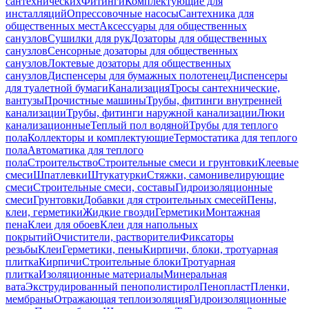
сантехнических
Фитинги
Комплектующие для
инсталляций
Опрессовочные насосы
Сантехника для
общественных мест
Аксессуары для общественных
санузлов
Сушилки для рук
Дозаторы для общественных
санузлов
Сенсорные дозаторы для общественных
санузлов
Локтевые дозаторы для общественных
санузлов
Диспенсеры для бумажных полотенец
Диспенсеры
для туалетной бумаги
Канализация
Тросы сантехнические,
вантузы
Прочистные машины
Трубы, фитинги внутренней
канализации
Трубы, фитинги наружной канализации
Люки
канализационные
Теплый пол водяной
Трубы для теплого
пола
Коллекторы и комплектующие
Термостатика для теплого
пола
Автоматика для теплого
пола
Строительство
Строительные смеси и грунтовки
Клеевые
смеси
Шпатлевки
Штукатурки
Стяжки, самонивелирующие
смеси
Строительные смеси, составы
Гидроизоляционные
смеси
Грунтовки
Добавки для строительных смесей
Пены,
клеи, герметики
Жидкие гвозди
Герметики
Монтажная
пена
Клеи для обоев
Клеи для напольных
покрытий
Очистители, растворители
Фиксаторы
резьбы
Клеи
Герметики, пены
Кирпичи, блоки, тротуарная
плитка
Кирпичи
Строительные блоки
Тротуарная
плитка
Изоляционные материалы
Минеральная
вата
Экструдированный пенополистирол
Пенопласт
Пленки,
мембраны
Отражающая теплоизоляция
Гидроизоляционные