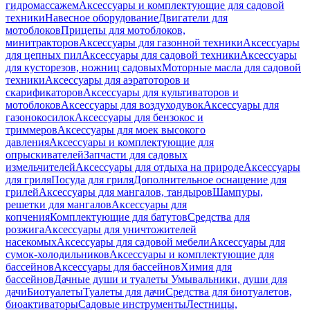
гидромассажем
Аксессуары и комплектующие для садовой
техники
Навесное оборудование
Двигатели для
мотоблоков
Прицепы для мотоблоков,
минитракторов
Аксессуары для газонной техники
Аксессуары
для цепных пил
Аксессуары для садовой техники
Аксессуары
для кусторезов, ножниц садовых
Моторные масла для садовой
техники
Аксессуары для аэратоторов и
скарификаторов
Аксессуары для культиваторов и
мотоблоков
Аксессуары для воздуходувок
Аксессуары для
газонокосилок
Аксессуары для бензокос и
триммеров
Аксессуары для моек высокого
давления
Аксессуары и комплектующие для
опрыскивателей
Запчасти для садовых
измельчителей
Аксессуары для отдыха на природе
Аксессуары
для гриля
Посуда для гриля
Дополнительное оснащение для
грилей
Аксессуары для мангалов, тандыров
Шампуры,
решетки для мангалов
Аксессуары для
копчения
Комплектующие для батутов
Средства для
розжига
Аксессуары для уничтожителей
насекомых
Аксессуары для садовой мебели
Аксессуары для
сумок-холодильников
Аксессуары и комплектующие для
бассейнов
Аксессуары для бассейнов
Химия для
бассейнов
Дачные души и туалеты
Умывальники, души для
дачи
Биотуалеты
Туалеты для дачи
Средства для биотуалетов,
биоактиваторы
Садовые инструменты
Лестницы,