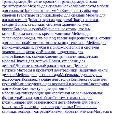
трансформеры
Детские кроватки-трансформеры
Столы-
трансформеры
Мебель для спальни
Зеркала
Комплекты мебели
для спальни
Прикроватные тумбы
Комоды и тумбы для
спальни
Туалетные столики
Шкафы для спальни
Мебель для
жилых комнат
Диваны, кресла для дома
Шкафы, стенки,
секции
Полки, стеллажи, системы хранения
Стулья,
кресла
Комоды и тумбы
Журнальные столы, столы-
книги
Кресла-качалки, кресла-маятники
Мебель для
телевизора
Комоды, тумбы под телевизор
Кронштейны, стойки
для телевизора
Каминокомплекты под телевизор
Мебель для
прихожей
Секции, тумбы в прихожую
Полки и системы
хранения в прихожую
Вешалки, подставки для
зонтов
Банкетки, скамьи
Ключницы, газетницы
Детская
мебель
Шкафы для детской
Полки, стеллажи для
детской
Детские комоды
Кровати детские
Детские
матрасы
Матрасы в кроватку
Наматрасники, защитные чехлы
детские
Мебель для детского сада
Мебельная фурнитура и
аксессуары
Комплектующие для столов
Комплектующие для
стульев
Комплектующие для кроватей и кроваток
Аксессуары
для мебели
Комплектующие для мягкой
мебели
Комплектующие для корпусной мебели
Мебельная
фурнитура
Чехлы для мебели
Системы хранения для
кухни
Товары для безопасности детей
Мебель для самых
маленьких
Кроватки для новорожденных
Пеленальные
столики, комоды, матрасы
Манежи, кровати-манежи
Матрасы в