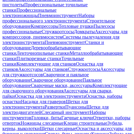
пистолеты
Профессиональные точильные
станки
Профессиональные
электроножницы
Пневмоинструмент
Наборы
профессионального электроинструмента
Строительное
оборудование
Компрессоры
Тепловые пушки
Пылесосы
профессиональные
Стружкоотсосы
Домкраты
Аксессуары для
компрессоров, пневмосистем
Системы пылеудаления для
электроинструмента
Пневмоинструмент
Станки и
оборудование
Деревообрабатывающие
станки
Ленточнопильные станки
Металлообрабатывающие
станки
Плиткорезные станки
Точильные
станки
Комплектующие для станков
Оснастка для
станков
Аксессуары для станков
Стружкоотсосы
Аксессуары
для стружкоотсосов
Сварочное и паяльное
оборудование
Сварочное оборудование
Паяльное
оборудование
Сварочные маски, аксессуары
Комплектующие
для сварочного оборудования
Аксессуары для сварки,
пайки
Оснастка для электроинструмента
Оснастка, наборы
оснастки
Насадки для граверов
Щетки для
электроинструмента
Развертки
Пуансоны
Щетки для
электродвигателей
Слесарный инструмент
Наборы
инструментов
Головки, биты
Гаечные ключи
Отвертки, наборы
отверток
Ножницы слесарные
Клещи строительные
Зубила,
керны, выколотки
Щетки слесарные
Оснастка и аксессуары для
бурения и сверления
Сверла, буры, зенкеры
Коронки
Зубила для