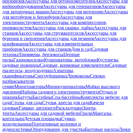
бензорезов
Аксессуары для бетоносмесителей
Аксессуары для
виброоборудования
Аксессуары для генераторов
Аксессуары
для затирочных машин
Аксессуары для мотопомп
Аксессуары
для мотобуров и бензобуров
Аксессуары для
электроинструмента
Аксессуары для компрессоров,
пневмосистем
Аксессуары для сварки, пайки
Аксессуары для
станков
Аксессуары для стружкоотсосов
Аксессуары для
бурения и сверления
Аксессуары для резания
Аксессуары для
шлифования
Аксессуары для измерительных
приборов
Аксессуары для станков
Дом и сад
Садовая
техника
Триммеры, бензокосы
Цепные
пилы
Газонокосилки
Культиваторы, мотоблоки
Кусторезы,
садовые ножницы
Садовые, кормовые измельчители
Садовые
пылесосы, воздуходувки
Аэраторы,
скарификаторы
Снегоуборщики
Дровоколы
Сеялки,
разбрасыватели
семян
Минитракторы
Миникультиваторы
Мойки высокого
давления
Наборы садового электроинструмента
Отдых и
пикник
Батуты
Бассейны
Спа-бассейны
Комплекты мебели для
сада
Столы для сада
Стулья, кресла для сада
Качели
садовые
Гамаки, шезлонги
Раскладушки
Зонты,
тенты
Аксессуары для садовой мебели
Грили
Мангалы,
коптильни
Детская площадка
Сумки-
холодильники
Портативные колонки и
аудиосистемы
Оборудование для участка
Бытовые насосы
Люки