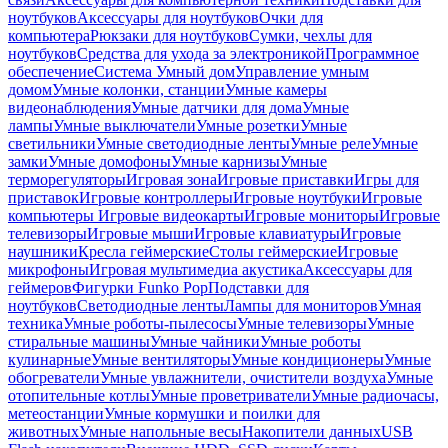
ноутбуков
Аксессуары для ноутбуков
Очки для
компьютера
Рюкзаки для ноутбуков
Сумки, чехлы для
ноутбуков
Средства для ухода за электроникой
Программное
обеспечение
Система Умный дом
Управление умным
домом
Умные колонки, станции
Умные камеры
видеонаблюдения
Умные датчики для дома
Умные
лампы
Умные выключатели
Умные розетки
Умные
светильники
Умные светодиодные ленты
Умные реле
Умные
замки
Умные домофоны
Умные карнизы
Умные
терморегуляторы
Игровая зона
Игровые приставки
Игры для
приставок
Игровые контроллеры
Игровые ноутбуки
Игровые
компьютеры
Игровые видеокарты
Игровые мониторы
Игровые
телевизоры
Игровые мыши
Игровые клавиатуры
Игровые
наушники
Кресла геймерские
Столы геймерские
Игровые
микрофоны
Игровая мультимедиа акустика
Аксессуары для
геймеров
Фигурки Funko Pop
Подставки для
ноутбуков
Светодиодные ленты
Лампы для мониторов
Умная
техника
Умные роботы-пылесосы
Умные телевизоры
Умные
стиральные машины
Умные чайники
Умные роботы
кулинарные
Умные вентиляторы
Умные кондиционеры
Умные
обогреватели
Умные увлажнители, очистители воздуха
Умные
отопительные котлы
Умные проветриватели
Умные радиочасы,
метеостанции
Умные кормушки и поилки для
животных
Умные напольные весы
Накопители данных
USB