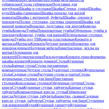
геймерские
Столы геймерские
Подставки для
ноутбуков
Шкафы и стеллажи
Шкафы
Стенки, горки
Шкафы-
купе
Шкафы-гармошки
Шкафы-пеналы для жилой
комнаты
Шкафы с витриной, буфеты
Шкафы, секции в
прихожую
Полки, стеллажи, системы хранения
Шкафы для
ванной комнаты
Вешалки, подставки для зонтов
Комоды,
тумбы
Комоды
Тумбы
Прикроватные тумбы
Обувницы, тумбы в
прихожую
Комоды, тумбы для ванной
Пеленальные столики,
комоды
Тумбы под ТВ
Комоды пластиковые
Кровати и
матрасы
Матрасы
Кровати
Детские кровати
Кроватки для
новорожденных
Надувная мебель
Наматрасники, чехлы на
матрас
Основания для
кроватей
Подматрасники
Раскладушки
Кровати-трансформеры,
шкафы-кровати
Кровати-домики
Столы
Кухонные
столы
Барные столы
Столы письменные,
компьютерные
Детские столы
Туалетные столики
Журнальные
столы
Садовые столы
Растущие столы и парты
Столы,
журнальные столики для бани
Приставные
столики
Консольные столики
Обеденные группы
Столы-
книги
Стулья
Кухонные стулья, табуреты
Барные стулья,
табуреты
Компьютерные кресла, стулья
Геймерские
кресла
Детские стулья, табуреты
Банкетки, скамьи
Садовые
кресла, стулья, табуреты
Стулья, табуреты для бани
Стульчики
для кормления
Кухня
Кухонный гарнитур
Кухонные