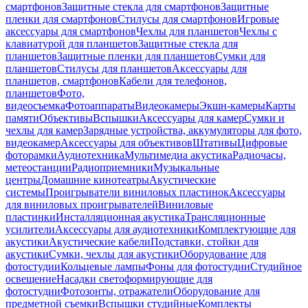
смартфонов
Защитные стекла для смартфонов
Защитные
пленки для смартфонов
Стилусы для смартфонов
Игровые
аксессуары для смартфонов
Чехлы для планшетов
Чехлы с
клавиатурой для планшетов
Защитные стекла для
планшетов
Защитные пленки для планшетов
Сумки для
планшетов
Стилусы для планшетов
Аксессуары для
планшетов, смартфонов
Кабели для телефонов,
планшетов
Фото,
видеосъемка
Фотоаппараты
Видеокамеры
Экшн-камеры
Карты
памяти
Объективы
Вспышки
Аксессуары для камер
Сумки и
чехлы для камер
Зарядные устройства, аккумуляторы для фото,
видеокамер
Аксессуары для объективов
Штативы
Цифровые
фоторамки
Аудиотехника
Мультимедиа акустика
Радиочасы,
метеостанции
Радиоприемники
Музыкальные
центры
Домашние кинотеатры
Акустические
системы
Проигрыватели виниловых пластинок
Аксессуары
для виниловых проигрывателей
Виниловые
пластинки
Инсталляционная акустика
Трансляционные
усилители
Аксессуары для аудиотехники
Комплектующие для
акустики
Акустические кабели
Подставки, стойки для
акустики
Сумки, чехлы для акустики
Оборудование для
фотостудии
Кольцевые лампы
Фоны для фотостудии
Студийное
освещение
Насадки светоформирующие для
фотостудии
Фотозонты, отражатели
Оборудование для
предметной съемки
Вспышки студийные
Комплекты