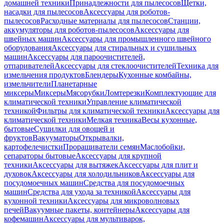
домашней техники
Принадлежности для пылесосов
Щетки,
насадки для пылесосов
Аксессуары для роботов-
пылесосов
Расходные материалы для пылесосов
Станции,
аккумуляторы для роботов-пылесосов
Аксессуары для
швейных машин
Аксессуары для промышленного швейного
оборудования
Аксессуары для стиральных и сушильных
машин
Аксессуары для пароочистителей,
отпаривателей
Аксессуары для стеклоочистителей
Техника для
измельчения продуктов
Блендеры
Кухонные комбайны,
измельчители
Планетарные
миксеры
Миксеры
Мясорубки
Ломтерезки
Комплектующие для
климатической техники
Управление климатической
техникой
Фильтры для климатической техники
Аксессуары для
климатической техники
Мелкая техника
Весы кухонные,
бытовые
Сушилки для овощей и
фруктов
Вакууматоры
Открывалки,
картофелечистки
Проращиватели семян
Маслобойки,
сепараторы бытовые
Аксессуары для крупной
техники
Аксессуары для вытяжек
Аксессуары для плит и
духовок
Аксессуары для холодильников
Аксессуары для
посудомоечных машин
Средства для посудомоечных
машин
Средства для ухода за техникой
Аксессуары для
кухонной техники
Аксессуары для микроволновых
печей
Вакуумные пакеты, контейнеры
Аксессуары для
кофемашин
Аксессуары для мультиварок,