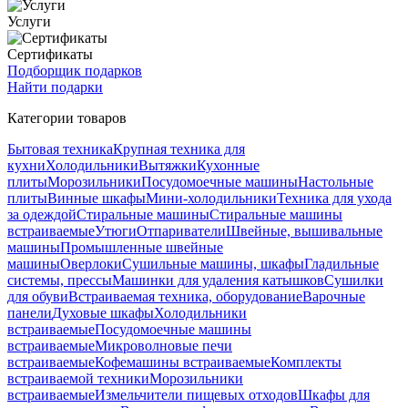
Услуги
Сертификаты
Подборщик подарков
Найти подарки
Категории товаров
Бытовая техника
Крупная техника для
кухни
Холодильники
Вытяжки
Кухонные
плиты
Морозильники
Посудомоечные машины
Настольные
плиты
Винные шкафы
Мини-холодильники
Техника для ухода
за одеждой
Стиральные машины
Стиральные машины
встраиваемые
Утюги
Отпариватели
Швейные, вышивальные
машины
Промышленные швейные
машины
Оверлоки
Сушильные машины, шкафы
Гладильные
системы, прессы
Машинки для удаления катышков
Сушилки
для обуви
Встраиваемая техника, оборудование
Варочные
панели
Духовые шкафы
Холодильники
встраиваемые
Посудомоечные машины
встраиваемые
Микроволновые печи
встраиваемые
Кофемашины встраиваемые
Комплекты
встраиваемой техники
Морозильники
встраиваемые
Измельчители пищевых отходов
Шкафы для