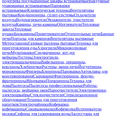
подогрева посуды
Винные шкафы встраиваемые
Вакуумные
упаковщики встраиваемые
Пароварки
встраиваемые
Климатическая техника
Вентиляторы
бытовые
Кондиционеры, сплит-системы
Охладители
воздуха
Водонагреватели
Увлажнители, очистители
воздуха
Камины, печи-камины
Обогреватели
Тепловые
завесы
Тепловые
пушки
Биокамины
Проветриватели
Отопительные печи
Банные
печи
Порталы для каминов
Вентиляторы вытяжные
Метеостанции
Газовые баллоны бытовые
Техника для
приготовления еды
Аэрогрили
Микроволновые
печи
Мультиварки
Сэндвичницы, хот-дог
мейкеры
Тостеры
Электрогрили,
электрошашлычницы
Вафельницы, орешницы,
кексницы
Хлебопечки
Ростеры, мини-печи
Йогуртницы,
мороженицы
Фризеры
Блинницы
Пароварки
Автоклавы для
консервирования
Сыроварни
Фритюрницы, фондю-
фритюрницы
Яйцеварки
Попкорницы
Техника для
дома
Пылесосы
Пылесосы профессиональные
Роботы-
пылесосы, мойщики окон
Пароочистители
Электровеники,
электрошвабры
Стеклоочистители
Стерилизационное
оборудование
Техника для приготовления
напитков
Электрочайники
Кофеварки,
кофемашины
Соковыжималки
Кофемолки
Вспениватели
молока
Сифоны для газирования воды
Аксессуары для