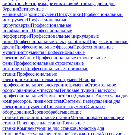
вибраторы
Бензорезы, резчики швов
Стойки, дрели для
бурения
Затирочные
машины
Гидроинструмент
Погрузчики
Профессиональный
инструмент
Профессиональные
шуруповерты
Профессиональные
шлифмашины
Профессиональные
перфораторы
Профессиональные циркулярные
пилы
Профессиональные электролобзики
Профессиональные
дрели
Профессиональные фрезеры
Профессиональные
мультиинструменты
Профессиональные
электрорубанки
Профессиональные строительные
фены
Профессиональные строительные
пистолеты
Профессиональные точильные
станки
Профессиональные
электроножницы
Пневмоинструмент
Наборы
профессионального электроинструмента
Строительное
оборудование
Компрессоры
Тепловые пушки
Пылесосы
профессиональные
Стружкоотсосы
Домкраты
Аксессуары для
компрессоров, пневмосистем
Системы пылеудаления для
электроинструмента
Пневмоинструмент
Станки и
оборудование
Деревообрабатывающие
станки
Ленточнопильные станки
Металлообрабатывающие
станки
Плиткорезные станки
Точильные
станки
Комплектующие для станков
Оснастка для
станков
Аксессуары для станков
Стружкоотсосы
Аксессуары