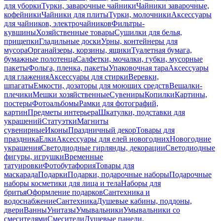
для уборки
Турки, заварочные чайники
Чайники заварочные,
кофейники
Чайники для плиты
Турки, молочники
Аксессуары
для чайников, электрочайников
Фильтры-
кувшины
Хозяйственные товары
Сушилки для белья,
прищепки
Гладильные доски
Урны, контейнеры для
мусора
Органайзеры, корзины, ящики
Туалетная бумага,
бумажные полотенца
Салфетки, мочалки, губки, мусорные
пакеты
Фольга, пленка, пакеты
Упаковочная тара
Аксессуары
для глажения
Аксессуары для стирки
Веревки,
шпагаты
Емкости, дозаторы для моющих средств
Вешалки-
плечики
Мешки хозяйственные
Сувениры
Копилки
Картины,
постеры
Фотоальбомы
Рамки для фотографий,
картин
Предметы интерьера
Шкатулки, подставки для
украшений
Статуэтки
Магниты
сувенирные
Иконы
Праздничный декор
Товары для
праздника
Елки
Аксессуары для елей новогодних
Новогодние
украшения
Светодиодные гирлянды, декорации
Светодиодные
фигуры, игрушки
Временные
татуировки
Фотобутафория
Товары для
маскарада
Подарки
Подарки, подарочные наборы
Подарочные
наборы косметики для лица и тела
Наборы для
бритья
Оформление подарков
Сантехника и
водоснабжение
Сантехника
Душевые кабины, поддоны,
двери
Ванны
Унитазы
Умывальники
Умывальники со
смесителями
Смесители
Душевые панели,