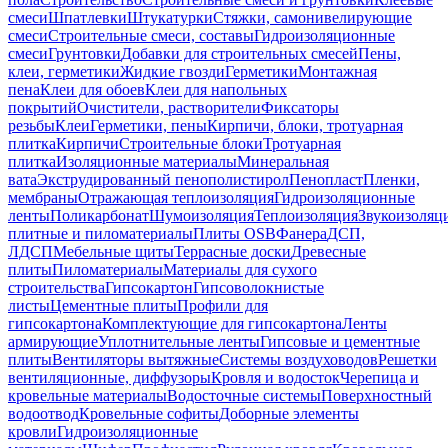
смеси
Шпатлевки
Штукатурки
Стяжки, самонивелирующие
смеси
Строительные смеси, составы
Гидроизоляционные
смеси
Грунтовки
Добавки для строительных смесей
Пены,
клеи, герметики
Жидкие гвозди
Герметики
Монтажная
пена
Клеи для обоев
Клеи для напольных
покрытий
Очистители, растворители
Фиксаторы
резьбы
Клеи
Герметики, пены
Кирпичи, блоки, тротуарная
плитка
Кирпичи
Строительные блоки
Тротуарная
плитка
Изоляционные материалы
Минеральная
вата
Экструдированный пенополистирол
Пенопласт
Пленки,
мембраны
Отражающая теплоизоляция
Гидроизоляционные
ленты
Поликарбонат
Шумоизоляция
Теплоизоляция
Звукоизоляц
плитные и пиломатериалы
Плиты OSB
Фанера
ДСП,
ЛДСП
Мебельные щиты
Террасные доски
Древесные
плиты
Пиломатериалы
Материалы для сухого
строительства
Гипсокартон
Гипсоволокнистые
листы
Цементные плиты
Профили для
гипсокартона
Комплектующие для гипсокартона
Ленты
армирующие
Уплотнительные ленты
Гипсовые и цементные
плиты
Вентиляторы вытяжные
Системы воздуховодов
Решетки
вентиляционные, диффузоры
Кровля и водосток
Черепица и
кровельные материалы
Водосточные системы
Поверхностный
водоотвод
Кровельные софиты
Доборные элементы
кровли
Гидроизоляционные