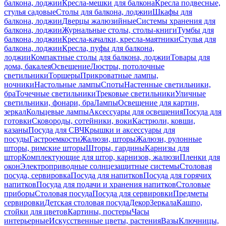
балкона, лоджии
Кресла-мешки для балкона
Кресла подвесные,
стулья садовые
Столы для балкона, лоджии
Шкафы для
балкона, лоджии
Дверцы жалюзийные
Системы хранения для
балкона, лоджии
Журнальные столы, столы-книги
Тумбы для
балкона, лоджии
Кресла-качалки, кресла-маятники
Стулья для
балкона, лоджии
Кресла, пуфы для балкона,
лоджии
Компактные столы для балкона, лоджии
Товары для
дома, бакалея
Освещение
Люстры, потолочные
светильники
Торшеры
Прикроватные лампы,
ночники
Настольные лампы
Споты
Настенные светильники,
бра
Точечные светильники
Трековые светильники
Уличные
светильники, фонари, бра
Лампы
Освещение для картин,
зеркал
Кольцевые лампы
Аксессуары для освещения
Посуда для
готовки
Сковороды, сотейники, воки
Кастрюли, ковши,
казаны
Посуда для СВЧ
Крышки и аксессуары для
посуды
Гастроемкости
Жалюзи, шторы
Жалюзи, рулонные
шторы, римские шторы
Шторы, гардины
Карнизы для
штор
Комплектующие для штор, карнизов, жалюзи
Пленки для
окон
Электроприводные солнцезащитные системы
Столовая
посуда, сервировка
Посуда для напитков
Посуда для горячих
напитков
Посуда для подачи и хранения напитков
Столовые
приборы
Столовая посуда
Посуда для сервировки
Предметы
сервировки
Детская столовая посуда
Декор
Зеркала
Кашпо,
стойки для цветов
Картины, постеры
Часы
интерьерные
Искусственные цветы, растения
Вазы
Ключницы,