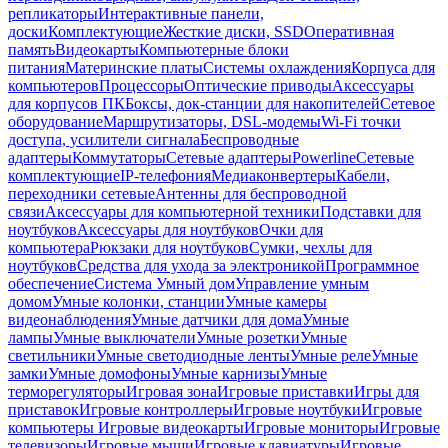
репликаторы
Интерактивные панели,
доски
Комплектующие
Жесткие диски, SSD
Оперативная
память
Видеокарты
Компьютерные блоки
питания
Материнские платы
Системы охлаждения
Корпуса для
компьютеров
Процессоры
Оптические приводы
Аксессуары
для корпусов ПК
Боксы, док-станции для накопителей
Сетевое
оборудование
Маршрутизаторы, DSL-модемы
Wi-Fi точки
доступа, усилители сигнала
Беспроводные
адаптеры
Коммутаторы
Сетевые адаптеры
Powerline
Сетевые
комплектующие
IP-телефония
Медиаконвертеры
Кабели,
переходники сетевые
Антенны для беспроводной
связи
Аксессуары для компьютерной техники
Подставки для
ноутбуков
Аксессуары для ноутбуков
Очки для
компьютера
Рюкзаки для ноутбуков
Сумки, чехлы для
ноутбуков
Средства для ухода за электроникой
Программное
обеспечение
Система Умный дом
Управление умным
домом
Умные колонки, станции
Умные камеры
видеонаблюдения
Умные датчики для дома
Умные
лампы
Умные выключатели
Умные розетки
Умные
светильники
Умные светодиодные ленты
Умные реле
Умные
замки
Умные домофоны
Умные карнизы
Умные
терморегуляторы
Игровая зона
Игровые приставки
Игры для
приставок
Игровые контроллеры
Игровые ноутбуки
Игровые
компьютеры
Игровые видеокарты
Игровые мониторы
Игровые
телевизоры
Игровые мыши
Игровые клавиатуры
Игровые