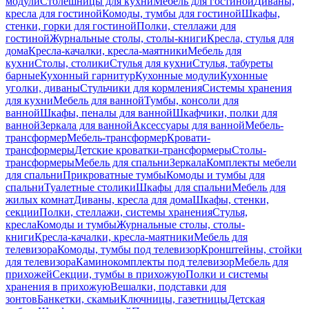
модули
Столешницы для кухни
Мебель для гостиной
Диваны,
кресла для гостиной
Комоды, тумбы для гостиной
Шкафы,
стенки, горки для гостиной
Полки, стеллажи для
гостиной
Журнальные столы, столы-книги
Кресла, стулья для
дома
Кресла-качалки, кресла-маятники
Мебель для
кухни
Столы, столики
Стулья для кухни
Стулья, табуреты
барные
Кухонный гарнитур
Кухонные модули
Кухонные
уголки, диваны
Стульчики для кормления
Системы хранения
для кухни
Мебель для ванной
Тумбы, консоли для
ванной
Шкафы, пеналы для ванной
Шкафчики, полки для
ванной
Зеркала для ванной
Аксессуары для ванной
Мебель-
трансформер
Мебель-трансформер
Кровати-
трансформеры
Детские кроватки-трансформеры
Столы-
трансформеры
Мебель для спальни
Зеркала
Комплекты мебели
для спальни
Прикроватные тумбы
Комоды и тумбы для
спальни
Туалетные столики
Шкафы для спальни
Мебель для
жилых комнат
Диваны, кресла для дома
Шкафы, стенки,
секции
Полки, стеллажи, системы хранения
Стулья,
кресла
Комоды и тумбы
Журнальные столы, столы-
книги
Кресла-качалки, кресла-маятники
Мебель для
телевизора
Комоды, тумбы под телевизор
Кронштейны, стойки
для телевизора
Каминокомплекты под телевизор
Мебель для
прихожей
Секции, тумбы в прихожую
Полки и системы
хранения в прихожую
Вешалки, подставки для
зонтов
Банкетки, скамьи
Ключницы, газетницы
Детская