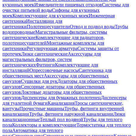
кухонных моек
Измельчители пищевых отходов
Системы для
очистки питьевой воды
Сифоны для кухонных
моек
Комплектующие для кухонных моек
Инженерная
сантехника
Инсталляции для
сантехники
Полотенцесушители
Отвод и подвод воды
Трубы
водопроводные
Магистральные фильтры, системы
сантехнические
Комплектующие для радиаторов,
полотенцесушителей
Монтажные комплекты для
сантехники
Регулирующая арматура
Системы защиты от
протечек
Люки сантехнические
Аксессуары для
магистральных фильтров, систем
сантехнических
Фитинги
Комплектующие для
инсталляций
Опрессовочные насосы
Сантехника для
общественных мест
Аксессуары для общественных
санузлов
Сушилки для рук
Дозаторы для общественных
санузлов
Сенсорные дозаторы для общественных
санузлов
Локтевые дозаторы для общественных
санузлов
Диспенсеры для бумажных полотенец
Диспенсеры
для туалетной бумаги
Канализация
Тросы сантехнические,
вантузы
Прочистные машины
Трубы, фитинги внутренней
канализации
Трубы, фитинги наружной канализации
Люки
канализационные
Теплый пол водяной
Трубы для теплого
пола
Коллекторы и комплектующие
Термостатика для теплого
пола
Автоматика для теплого
пола
Строительство
Строительные смеси и грунтовки
Клеевые