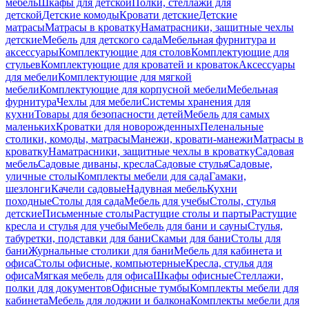
мебель
Шкафы для детской
Полки, стеллажи для
детской
Детские комоды
Кровати детские
Детские
матрасы
Матрасы в кроватку
Наматрасники, защитные чехлы
детские
Мебель для детского сада
Мебельная фурнитура и
аксессуары
Комплектующие для столов
Комплектующие для
стульев
Комплектующие для кроватей и кроваток
Аксессуары
для мебели
Комплектующие для мягкой
мебели
Комплектующие для корпусной мебели
Мебельная
фурнитура
Чехлы для мебели
Системы хранения для
кухни
Товары для безопасности детей
Мебель для самых
маленьких
Кроватки для новорожденных
Пеленальные
столики, комоды, матрасы
Манежи, кровати-манежи
Матрасы в
кроватку
Наматрасники, защитные чехлы в кроватку
Садовая
мебель
Садовые диваны, кресла
Садовые стулья
Садовые,
уличные столы
Комплекты мебели для сада
Гамаки,
шезлонги
Качели садовые
Надувная мебель
Кухни
походные
Столы для сада
Мебель для учебы
Столы, стулья
детские
Письменные столы
Растущие столы и парты
Растущие
кресла и стулья для учебы
Мебель для бани и сауны
Стулья,
табуретки, подставки для бани
Скамьи для бани
Столы для
бани
Журнальные столики для бани
Мебель для кабинета и
офиса
Столы офисные, компьютерные
Кресла, стулья для
офиса
Мягкая мебель для офиса
Шкафы офисные
Стеллажи,
полки для документов
Офисные тумбы
Комплекты мебели для
кабинета
Мебель для лоджии и балкона
Комплекты мебели для