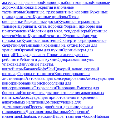
аксессуары для ковров
Коврики, наборы ковриков
Ковровые
дорожки
Циновки
Покрытия напольные
тафтинговые
Защитные, грязезащитные коврики
Кухонные
принадлежности
Кухонные приборы
Терки,
овощерезки
Разделочные доски
Кухонные термометры,
таймеры
Дуршлаги, сита, воронки
Формы, приборы для
приготовления
Молотки для мяса, тендерайзеры
Кухонные
мелочи
Миски
Кухонный текстиль
Кухонные фартуки,
прихватки
Кухонные полотенца
Скатерти, сервировочные
салфетки
Организация хранения на кухне
Посуда для
хранения
Органайзеры для кухни
Органайзеры для
специй
Посуда для ланча
Полки и аксессуары на
рейлинги
Рейлинги для кухни
Одноразовая посуда,
упаковка
Вакуумные пакеты,
контейнеры
Бакалея
Кофе
Чай
Цикорий, какао, горячий
шоколад
Сиропы и топпинги
Консервирование и
дистилляция
Автоклавы для консервирования
Аксессуары для
консервирования
Приспособления для
консервирования
Открывалки
Пивоварни
Емкости для
брожения
Ингредиенты для приготовления алкогольных
напитков
Аксессуары для приготовления и хранения
алкогольных напитков
Комплектующие для
дистилляторов
Прессы, дробилки для виноделия и
пивоварения
Дистилляторы бытовые
Уборочный
инвентарь
Швабры, насадки
Ведра, тазы для уборки
Наборы