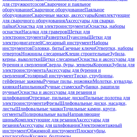
для стружкоотсосов
Сварочное и паяльное
оборудование
Сварочное оборудование
Паяльное
оборудование
Сварочные маски, аксессуары
Комплектующие
для сварочного оборудования
Аксессуары для сварки,
пайки
Оснастка для электроинструмента
Оснастка, наборы
оснастки
Насадки для граверов
Щетки для
электроинструмента
Развертки
Пуансоны
Щетки для
электродвигателей
Слесарный инструмент
Наборы
инструментов
Головки, биты
Гаечные ключи
Отвертки, наборы
отверток
Ножницы слесарные
Клещи строительные
Зубила,
керны, выколотки
Щетки слесарные
Оснастка и аксессуары для
бурения и сверления
Сверла, буры, зенкеры
Коронки
Зубила для
электроинструмента
Аксессуары для бурения и
сверления
Столярный инструмент
Тиски, струбцины,
гейферные зажимы
Ручные пилы, ножовки
Молотки, кувалды,
киянки
Напильники
Ручные стамески
Рубанки, рашпили
ручные
Оснастка и аксессуары для резания и
шлифования
Отрезные, пильные диски
Пильные полотна для
электроинструмента
Фрезы
Шлифовальные диски, насадки,
листы
Шлифовальные чашки
Точильные камни, круги,
сегменты
Полировальные валы
Направляющие
шины
Комплектующие для резания
Аксессуары для
резания
Аксессуары для шлифования
Электромонтажный
инструмент
Обжимной инструмент
Плоскогубцы,
круглогубцы
Кусачки, болторезы,