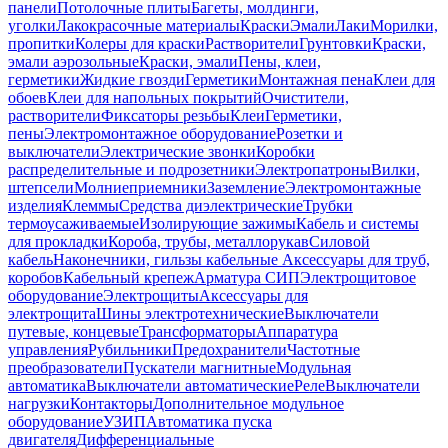
панели
Потолочные плиты
Багеты, молдинги,
уголки
Лакокрасочные материалы
Краски
Эмали
Лаки
Морилки,
пропитки
Колеры для краски
Растворители
Грунтовки
Краски,
эмали аэрозольные
Краски, эмали
Пены, клеи,
герметики
Жидкие гвозди
Герметики
Монтажная пена
Клеи для
обоев
Клеи для напольных покрытий
Очистители,
растворители
Фиксаторы резьбы
Клеи
Герметики,
пены
Электромонтажное оборудование
Розетки и
выключатели
Электрические звонки
Коробки
распределительные и подрозетники
Электропатроны
Вилки,
штепсели
Молниеприемники
Заземление
Электромонтажные
изделия
Клеммы
Средства диэлектрические
Трубки
термоусаживаемые
Изолирующие зажимы
Кабель и системы
для прокладки
Короба, трубы, металлорукав
Силовой
кабель
Наконечники, гильзы кабельные
Аксессуары для труб,
коробов
Кабельный крепеж
Арматура СИП
Электрощитовое
оборудование
Электрощиты
Аксессуары для
электрощита
Шины электротехнические
Выключатели
путевые, концевые
Трансформаторы
Аппаратура
управления
Рубильники
Предохранители
Частотные
преобразователи
Пускатели магнитные
Модульная
автоматика
Выключатели автоматические
Реле
Выключатели
нагрузки
Контакторы
Дополнительное модульное
оборудование
УЗИП
Автоматика пуска
двигателя
Дифференциальные