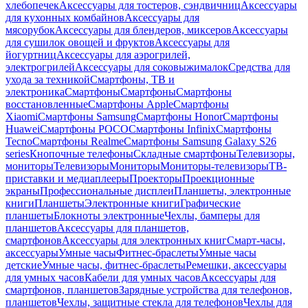
хлебопечек
Аксессуары для тостеров, сэндвичниц
Аксессуары
для кухонных комбайнов
Аксессуары для
мясорубок
Аксессуары для блендеров, миксеров
Аксессуары
для сушилок овощей и фруктов
Аксессуары для
йогуртниц
Аксессуары для аэрогрилей,
электрогрилей
Аксессуары для соковыжималок
Средства для
ухода за техникой
Смартфоны, ТВ и
электроника
Смартфоны
Смартфоны
Смартфоны
восстановленные
Смартфоны Apple
Смартфоны
Xiaomi
Смартфоны Samsung
Смартфоны Honor
Смартфоны
Huawei
Смартфоны POCO
Смартфоны Infinix
Смартфоны
Tecno
Смартфоны Realme
Смартфоны Samsung Galaxy S26
series
Кнопочные телефоны
Складные смартфоны
Телевизоры,
мониторы
Телевизоры
Мониторы
Мониторы-телевизоры
ТВ-
приставки и медиаплееры
Проекторы
Проекционные
экраны
Профессиональные дисплеи
Планшеты, электронные
книги
Планшеты
Электронные книги
Графические
планшеты
Блокноты электронные
Чехлы, бамперы для
планшетов
Аксессуары для планшетов,
смартфонов
Аксессуары для электронных книг
Смарт-часы,
аксессуары
Умные часы
Фитнес-браслеты
Умные часы
детские
Умные часы, фитнес-браслеты
Ремешки, аксессуары
для умных часов
Кабели для умных часов
Аксессуары для
смартфонов, планшетов
Зарядные устройства для телефонов,
планшетов
Чехлы, защитные стекла для телефонов
Чехлы для