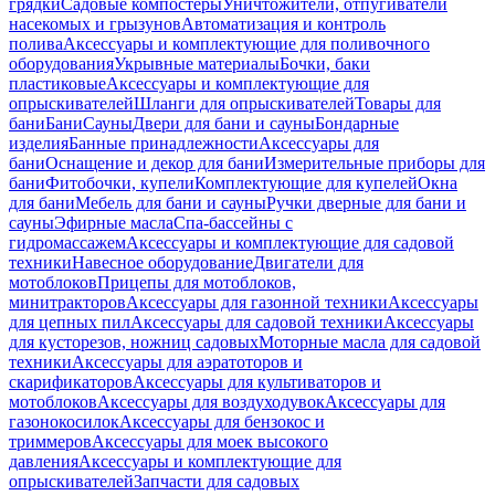
грядки
Садовые компостеры
Уничтожители, отпугиватели
насекомых и грызунов
Автоматизация и контроль
полива
Аксессуары и комплектующие для поливочного
оборудования
Укрывные материалы
Бочки, баки
пластиковые
Аксессуары и комплектующие для
опрыскивателей
Шланги для опрыскивателей
Товары для
бани
Бани
Сауны
Двери для бани и сауны
Бондарные
изделия
Банные принадлежности
Аксессуары для
бани
Оснащение и декор для бани
Измерительные приборы для
бани
Фитобочки, купели
Комплектующие для купелей
Окна
для бани
Мебель для бани и сауны
Ручки дверные для бани и
сауны
Эфирные масла
Спа-бассейны с
гидромассажем
Аксессуары и комплектующие для садовой
техники
Навесное оборудование
Двигатели для
мотоблоков
Прицепы для мотоблоков,
минитракторов
Аксессуары для газонной техники
Аксессуары
для цепных пил
Аксессуары для садовой техники
Аксессуары
для кусторезов, ножниц садовых
Моторные масла для садовой
техники
Аксессуары для аэратоторов и
скарификаторов
Аксессуары для культиваторов и
мотоблоков
Аксессуары для воздуходувок
Аксессуары для
газонокосилок
Аксессуары для бензокос и
триммеров
Аксессуары для моек высокого
давления
Аксессуары и комплектующие для
опрыскивателей
Запчасти для садовых