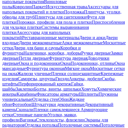
напольные покрытия
Виниловые
полы
Ковролин
Паркет
Искусственная трава
Аксессуары для
напольных покрытий и плитки
Подложка
Плинтусы, уголки,
обводы для труб
Плинтусы для сантехники
Фуги для
плитки
Порожки, профили для пола и плитки
Приспособления
для укладки плитки
Системы выравнивания
плитки
Аксессуары для напольных
покрытий
Реставрационные материалы
Двери и арки
Двери
входные
Двери межкомнатные
Арки межкомнатные
Москитные
сетки
Двери для бани и сауны
Коробки и
фурнитура
Наличники, коробки, доборы
Ручки дверные
Замки
дверные
Петли дверные
Фурнитура дверная
Доводчики
дверные
Окна и подоконники
Окна
Подоконники, отливы
Окна
мансардные
Фурнитура оконная
Мягкие окна
Москитные сетки
на окна
Жалюзи уличные
Пленки солнцезащитные
Крепежные
изделия
Саморезы, шурупы
Гвозди
Анкеры, дюбели
Скобы,
штифты
Перфорированный крепеж
Гайки,
шайбы
Заклепки
Болты, винты, шпильки
Хомуты
Химические
анкеры
Карабины
Фиксаторы арматуры
Шплинты
Пружины
универсальные
Отделка стен
Обои
Жидкие
обои
Фотообои
Штукатурки декоративные
Декоративный
камень
Скинали
Пленки самоклеящиеся
Армирующие
сетки
Стеновые панели
Уголки, маяки,
профили
Вагонка
Стеклохолсты, флизелин
Экраны для
радиаторов
Отделка потолка
Потолочные системы
Потолочные