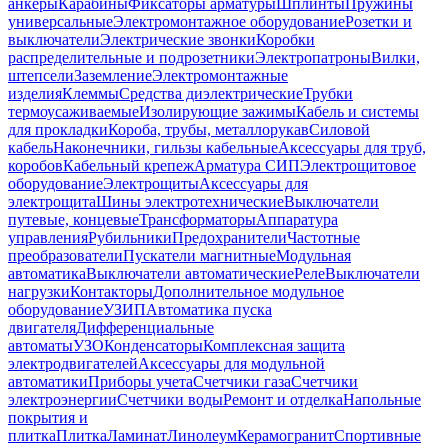
анкеры
Карабины
Фиксаторы арматуры
Шплинты
Пружины
универсальные
Электромонтажное оборудование
Розетки и
выключатели
Электрические звонки
Коробки
распределительные и подрозетники
Электропатроны
Вилки,
штепсели
Заземление
Электромонтажные
изделия
Клеммы
Средства диэлектрические
Трубки
термоусаживаемые
Изолирующие зажимы
Кабель и системы
для прокладки
Короба, трубы, металлорукав
Силовой
кабель
Наконечники, гильзы кабельные
Аксессуары для труб,
коробов
Кабельный крепеж
Арматура СИП
Электрощитовое
оборудование
Электрощиты
Аксессуары для
электрощита
Шины электротехнические
Выключатели
путевые, концевые
Трансформаторы
Аппаратура
управления
Рубильники
Предохранители
Частотные
преобразователи
Пускатели магнитные
Модульная
автоматика
Выключатели автоматические
Реле
Выключатели
нагрузки
Контакторы
Дополнительное модульное
оборудование
УЗИП
Автоматика пуска
двигателя
Дифференциальные
автоматы
УЗО
Конденсаторы
Комплексная защита
электродвигателей
Аксессуары для модульной
автоматики
Приборы учета
Счетчики газа
Счетчики
электроэнергии
Счетчики воды
Ремонт и отделка
Напольные
покрытия и
плитка
Плитка
Ламинат
Линолеум
Керамогранит
Спортивные