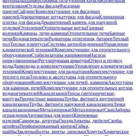
материалы
Шифер
Профнастил
Рулонная кровля
Кровельная
вентиляция
Отделка фасада
Фасадные
панели
Сайдинг
Комплектующие для фасадных
панелей
Декоративные штукатурки для фасада
Клинкерная
плитка для фасада
Декоративный камень для наружной
отделки
Отопление
Отопительные котлы
Газовые
колонки
Камины, печи-камины
Отопительные печи
Банные
печи
Водонагреватели
Радиаторы отопления, батареи
Теплый
пол
Теплые плинтусы
Системы антиобледенения
Управление
климатической техникой
Комплектующие для отопительного
оборудования
Стабилизаторы напряжения
Насосы
циркуляционные
Регулирующая арматура
Отвод и подвод
воды
Дымоходы и комплектующие
Управление климатической
техникой
Комплектующие для радиаторов
Комплектующие для
теплого пола
Топливо и аксессуары для отопительного
оборудования
Комплектующие для печей, каминов
Аксессуары
для каминов, печей
Комплектующие для отопительных котлов,
водонагревателей
Канализация
Тросы сантехнические,
вантузы
Прочистные машины
Трубы, фитинги внутренней
канализации
Трубы, фитинги наружной канализации
Люки
канализационные
Металлопрокат
Металлопрокат
Сваи
Заборы,
ограждения
Автоматика для ворот
Крепежные
изделия
Саморезы, шурупы
Гвозди
Анкеры, дюбели
Скобы,
штифты
Перфорированный крепеж
Гайки,
шайбы
Заклепки
Болты, винты, шпильки
Хомуты
Химические