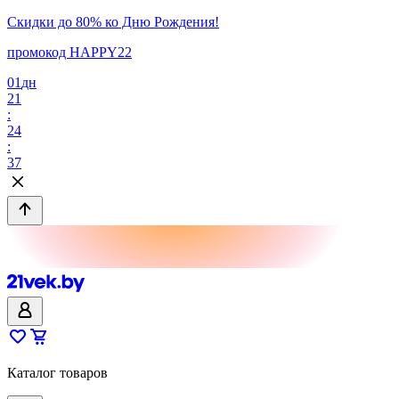
Скидки до 80% ко Дню Рождения!
промокод HAPPY22
01
дн
21
:
24
:
37
Каталог товаров