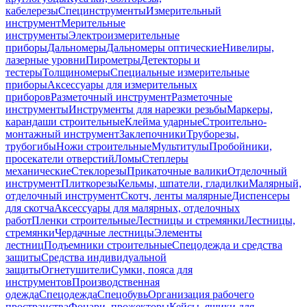
кабелерезы
Специнструменты
Измерительный
инструмент
Мерительные
инструменты
Электроизмерительные
приборы
Дальномеры
Дальномеры оптические
Нивелиры,
лазерные уровни
Пирометры
Детекторы и
тестеры
Толщиномеры
Специальные измерительные
приборы
Аксессуары для измерительных
приборов
Разметочный инструмент
Разметочные
инструменты
Инструменты для нарезки резьбы
Маркеры,
карандаши строительные
Клейма ударные
Строительно-
монтажный инструмент
Заклепочники
Труборезы,
трубогибы
Ножи строительные
Мультитулы
Пробойники,
просекатели отверстий
Ломы
Степлеры
механические
Стеклорезы
Прикаточные валики
Отделочный
инструмент
Плиткорезы
Кельмы, шпатели, гладилки
Малярный,
отделочный инструмент
Скотч, ленты малярные
Диспенсеры
для скотча
Аксессуары для малярных, отделочных
работ
Пленки строительные
Лестницы и стремянки
Лестницы,
стремянки
Чердачные лестницы
Элементы
лестниц
Подъемники строительные
Спецодежда и средства
защиты
Средства индивидуальной
защиты
Огнетушители
Сумки, пояса для
инструментов
Производственная
одежда
Спецодежда
Спецобувь
Организация рабочего
пространства
Фонари, прожекторы
Кейсы, ящики для