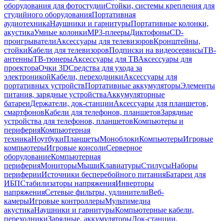
оборудования для фотостудии
Стойки, системы крепления для
студийного оборудования
Портативная
аудиотехника
Наушники и гарнитуры
Портативные колонки,
акустика
Умные колонки
MP3-плееры
Диктофоны
CD-
проигрыватели
Аксессуары для телевизоров
Кронштейны,
стойки
Кабели для телевизоров
Подписки на видеосервисы
ТВ-
антенны
ТВ-тюнеры
Аксессуары для ТВ
Аксессуары для
проектора
Очки 3D
Средства для ухода за
электроникой
Кабели, переходники
Аксессуары для
портативных устройств
Портативные аккумуляторы
Элементы
питания, зарядные устройства
Аккумуляторные
батареи
Держатели, док-станции
Аксессуары для планшетов,
смартфонов
Кабели для телефонов, планшетов
Зарядные
устройства для телефонов, планшетов
Компьютеры и
периферия
Компьютерная
техника
Ноутбуки
Планшеты
Моноблоки
Компьютеры
Игровые
компьютеры
Игровые консоли
Серверное
оборудование
Компьютерная
периферия
Мониторы
Мыши
Клавиатуры
Стилусы
Наборы
периферии
Источники бесперебойного питания
Батареи для
ИБП
Стабилизаторы напряжения
Инверторы
напряжения
Сетевые фильтры, удлинители
Веб-
камеры
Игровые контроллеры
Мультимедиа
акустика
Наушники и гарнитуры
Компьютерные кабели,
переходники
Зарядные, аккумуляторы
Док-станции,