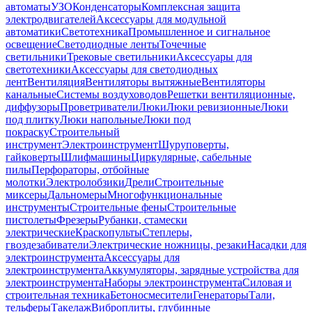
автоматы
УЗО
Конденсаторы
Комплексная защита
электродвигателей
Аксессуары для модульной
автоматики
Светотехника
Промышленное и сигнальное
освещение
Светодиодные ленты
Точечные
светильники
Трековые светильники
Аксессуары для
светотехники
Аксессуары для светодиодных
лент
Вентиляция
Вентиляторы вытяжные
Вентиляторы
канальные
Системы воздуховодов
Решетки вентиляционные,
диффузоры
Проветриватели
Люки
Люки ревизионные
Люки
под плитку
Люки напольные
Люки под
покраску
Строительный
инструмент
Электроинструмент
Шуруповерты,
гайковерты
Шлифмашины
Циркулярные, сабельные
пилы
Перфораторы, отбойные
молотки
Электролобзики
Дрели
Строительные
миксеры
Дальномеры
Многофункциональные
инструменты
Строительные фены
Строительные
пистолеты
Фрезеры
Рубанки, стамески
электрические
Краскопульты
Степлеры,
гвоздезабиватели
Электрические ножницы, резаки
Насадки для
электроинструмента
Аксессуары для
электроинструмента
Аккумуляторы, зарядные устройства для
электроинструмента
Наборы электроинструмента
Силовая и
строительная техника
Бетоносмесители
Генераторы
Тали,
тельферы
Такелаж
Виброплиты, глубинные