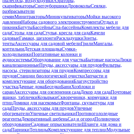
пылесосы, воздуходувки
Аэраторы,
скарификаторы
Снегоуборщики
Дровоколы
Сеялки,
разбрасыватели
семян
Минитракторы
Миникультиваторы
Мойки высокого
давления
Наборы садового электроинструмента
Отдых и
пикник
Батуты
Бассейны
Спа-бассейны
Комплекты мебели для
сада
Столы для сада
Стулья, кресла для сада
Качели
садовые
Гамаки, шезлонги
Раскладушки
Зонты,
тенты
Аксессуары для садовой мебели
Грили
Мангалы,
коптильни
Детская площадка
Сумки-
холодильники
Портативные колонки и
аудиосистемы
Оборудование для участка
Бытовые насосы
Люки
канализационные
Пруды, аксессуары для прудов
Фильтры,
насосы, стерилизаторы для прудов
Компрессоры для
прудов
Станции биологической очистки
Запчасти и
комплектующие для оборудования
Благоустройство
участка
Дачные дома
Беседки
Бани
Хозблоки и
сараи
Аксессуары для озеленения сада
Декор для сада
Почтовые
ящики, таблички
Козырьки
Скворечники, кормушки для
птиц
Домики для насекомых
Фонтаны, скульптуры для
сада
Пруды, аксессуары для прудов
Уличные
обогреватели
Уличные светильники
Противогололедные
реагенты
Декоративный щебень
Сад и огород
Поливочное
оборудование
Садовые опрыскиватели
Шланги для дома и
сада
Парники
Теплицы
Комплектующие для теплиц
Модульные