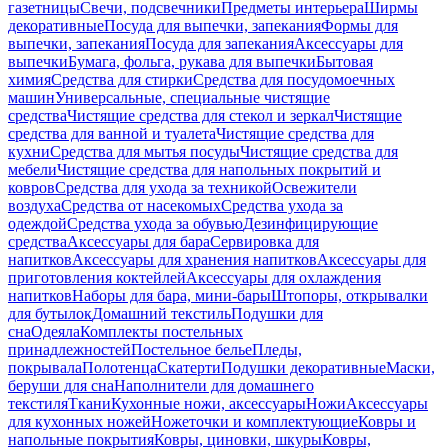
газетницы
Свечи, подсвечники
Предметы интерьера
Ширмы
декоративные
Посуда для выпечки, запекания
Формы для
выпечки, запекания
Посуда для запекания
Аксессуары для
выпечки
Бумага, фольга, рукава для выпечки
Бытовая
химия
Средства для стирки
Средства для посудомоечных
машин
Универсальные, специальные чистящие
средства
Чистящие средства для стекол и зеркал
Чистящие
средства для ванной и туалета
Чистящие средства для
кухни
Средства для мытья посуды
Чистящие средства для
мебели
Чистящие средства для напольных покрытий и
ковров
Средства для ухода за техникой
Освежители
воздуха
Средства от насекомых
Средства ухода за
одеждой
Средства ухода за обувью
Дезинфицирующие
средства
Аксессуары для бара
Сервировка для
напитков
Аксессуары для хранения напитков
Аксессуары для
приготовления коктейлей
Аксессуары для охлаждения
напитков
Наборы для бара, мини-бары
Штопоры, открывалки
для бутылок
Домашний текстиль
Подушки для
сна
Одеяла
Комплекты постельных
принадлежностей
Постельное белье
Пледы,
покрывала
Полотенца
Скатерти
Подушки декоративные
Маски,
беруши для сна
Наполнители для домашнего
текстиля
Ткани
Кухонные ножи, аксессуары
Ножи
Аксессуары
для кухонных ножей
Ножеточки и комплектующие
Ковры и
напольные покрытия
Ковры, циновки, шкуры
Ковры,