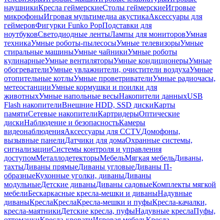
наушники
Кресла геймерские
Столы геймерские
Игровые
микрофоны
Игровая мультимедиа акустика
Аксессуары для
геймеров
Фигурки Funko Pop
Подставки для
ноутбуков
Светодиодные ленты
Лампы для мониторов
Умная
техника
Умные роботы-пылесосы
Умные телевизоры
Умные
стиральные машины
Умные чайники
Умные роботы
кулинарные
Умные вентиляторы
Умные кондиционеры
Умные
обогреватели
Умные увлажнители, очистители воздуха
Умные
отопительные котлы
Умные проветриватели
Умные радиочасы,
метеостанции
Умные кормушки и поилки для
животных
Умные напольные весы
Накопители данных
USB
Flash накопители
Внешние HDD, SSD диски
Карты
памяти
Сетевые накопители
Картридеры
Оптические
диски
Наблюдение и безопасность
Камеры
видеонаблюдения
Аксессуары для CCTV
Домофоны,
вызывные панели
Датчики для дома
Охранные системы,
сигнализации
Системы контроля и управления
доступом
Металлодетекторы
Мебель
Мягкая мебель
Диваны,
тахты
Диваны прямые
Диваны угловые
Диваны П-
образные
Кухонные уголки, диваны
Диваны
модульные
Детские диваны
Диваны садовые
Комплекты мягкой
мебели
Бескаркасные кресла-мешки и диваны
Надувные
диваны
Кресла
Кресла
Кресла-мешки и пуфы
Кресла-качалки,
кресла-маятники
Детские кресла, пуфы
Надувные кресла
Пуфы,
оттоманки
Кресла-кровати
Игровая мебель
Кресла