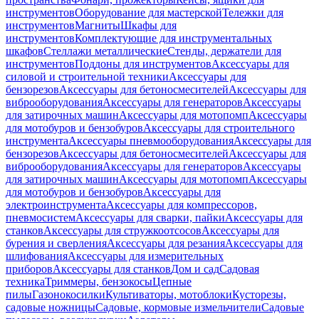
инструментов
Оборудование для мастерской
Тележки для
инструментов
Магниты
Шкафы для
инструментов
Комплектующие для инструментальных
шкафов
Стеллажи металлические
Стенды, держатели для
инструментов
Поддоны для инструментов
Аксессуары для
силовой и строительной техники
Аксессуары для
бензорезов
Аксессуары для бетоносмесителей
Аксессуары для
виброоборудования
Аксессуары для генераторов
Аксессуары
для затирочных машин
Аксессуары для мотопомп
Аксессуары
для мотобуров и бензобуров
Аксессуары для строительного
инструмента
Аксессуары пневмооборудования
Аксессуары для
бензорезов
Аксессуары для бетоносмесителей
Аксессуары для
виброоборудования
Аксессуары для генераторов
Аксессуары
для затирочных машин
Аксессуары для мотопомп
Аксессуары
для мотобуров и бензобуров
Аксессуары для
электроинструмента
Аксессуары для компрессоров,
пневмосистем
Аксессуары для сварки, пайки
Аксессуары для
станков
Аксессуары для стружкоотсосов
Аксессуары для
бурения и сверления
Аксессуары для резания
Аксессуары для
шлифования
Аксессуары для измерительных
приборов
Аксессуары для станков
Дом и сад
Садовая
техника
Триммеры, бензокосы
Цепные
пилы
Газонокосилки
Культиваторы, мотоблоки
Кусторезы,
садовые ножницы
Садовые, кормовые измельчители
Садовые