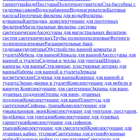
гарнитуры
Биде
Писсуары
Полотенцесушители
Спа-бассейны с
гидромассажем
Водоснабжение
Водонагреватели
Бытовые
насосы
Проточные фильтры для воды
Фильтры-
кувшины
Картриджи, комплектующие для проточных
фильтров
Магистральные фильтры, системы
сантехнические
Аксессуары для магистральных фильтров,
систем сантехнических
Трубы полипропиленовые
Фитинги
полипропиленовые
Расширительные баки,
гидроаккумуляторы
Обустройство ванной комнаты и
туалета
Мебель для ванной
Зеркала для ванной
Аксессуары для
ванной и туалета
Сиденья и чехлы для унитаза
Шторки,
карнизы для ванны
Стеклянные, пластиковые шторки для
ванны
Наборы для ванной и туалета
Зеркала
косметические
Сиденья для ванны
Коврики для ванной и
туалета
Экран-дверки в туалет
Комплектующие для мебели в
ванную
Комплектующие для сантехники
Экраны для ванн,
душевых поддонов
Опоры для ванн, душевых
поддонов
Комплектующие для ванн
Плинтусы для
сантехники
Сифоны, трапы
Комплектующие для
умывальников, моек
Комплектующие для унитазов, писсуаров,
биде
Бачки для унитазов
Комплектующие для душевых
гарнитуров
Комплектующие для сифонов,
трапов
Комплектующие для смесителей
Комплектующие для
душевых кабин, уголков
Сантехника для кухни
Кухонные
мойки
Кухонные мойки со смесителями
Смесители для