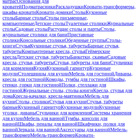
матрас
Основания для
кроватей
Подматрасники
Раскладушки
Кровати-трансформеры,
шкафы-кровати
Кровати-домики
Столы
Кухонные
столы
Барные столы
Столы письменные,
компьютерные
Детские столы
Туалетные столики
Журнальные
столы
Садовые столы
Растущие столы и парты
Столы,
журнальные столики для бани
Приставные
столики
Консольные столики
Обеденные группы
Столы-
книги
Стулья
Кухонные стулья, табуреты
Барные стулья,
табуреты
Компьютерные кресла, стулья
Геймерские
кресла
Детские стулья, табуреты
Банкетки, скамьи
Садовые
кресла, стулья, табуреты
Стулья, табуреты для бани
Стульчики
для кормления
Кухня
Кухонный гарнитур
Кухонные
модули
Столешницы для кухни
Мебель для гостиной
Диваны,
кресла для гостиной
Комоды, тумбы для гостиной
Шкафы,
стенки, горки для гостиной
Полки, стеллажи для
гостиной
Журнальные столы, столы-книги
Кресла, стулья для
дома
Кресла-качалки, кресла-маятники
Мебель для
кухни
Столы, столики
Стулья для кухни
Стулья, табуреты
барные
Кухонный гарнитур
Кухонные модули
Кухонные
уголки, диваны
Стульчики для кормления
Системы хранения
для кухни
Мебель для ванной
Тумбы, консоли для
ванной
Шкафы, пеналы для ванной
Шкафчики, полки для
ванной
Зеркала для ванной
Аксессуары для ванной
Мебель-
трансформер
Мебель-трансформер
Кровати-