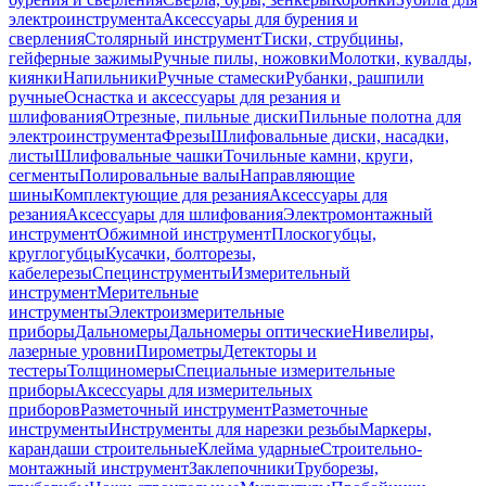
электроинструмента
Аксессуары для бурения и
сверления
Столярный инструмент
Тиски, струбцины,
гейферные зажимы
Ручные пилы, ножовки
Молотки, кувалды,
киянки
Напильники
Ручные стамески
Рубанки, рашпили
ручные
Оснастка и аксессуары для резания и
шлифования
Отрезные, пильные диски
Пильные полотна для
электроинструмента
Фрезы
Шлифовальные диски, насадки,
листы
Шлифовальные чашки
Точильные камни, круги,
сегменты
Полировальные валы
Направляющие
шины
Комплектующие для резания
Аксессуары для
резания
Аксессуары для шлифования
Электромонтажный
инструмент
Обжимной инструмент
Плоскогубцы,
круглогубцы
Кусачки, болторезы,
кабелерезы
Специнструменты
Измерительный
инструмент
Мерительные
инструменты
Электроизмерительные
приборы
Дальномеры
Дальномеры оптические
Нивелиры,
лазерные уровни
Пирометры
Детекторы и
тестеры
Толщиномеры
Специальные измерительные
приборы
Аксессуары для измерительных
приборов
Разметочный инструмент
Разметочные
инструменты
Инструменты для нарезки резьбы
Маркеры,
карандаши строительные
Клейма ударные
Строительно-
монтажный инструмент
Заклепочники
Труборезы,