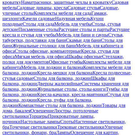
кроватку
Наматрасники, защитные чехлы в кроватку
Садовая
мебель
Садовые диваны, кресла
Садовые стулья
Садовые,
уличные столы
Комплекты мебели для сада
Гамаки,
шезлонги
Качели садовые
Надувная мебель
Кухни
походные
Столы для сада
Мебель для учебы
Столы, стулья
детские
Письменные столы
Растущие столы и парты
Растущие
кресла и стулья для учебы
Мебель для бани и сауны
Стулья,
табуретки, подставки для бани
Скамьи для бани
Столы для
бани
Журнальные столики для бани
Мебель для кабинета и
офиса
Столы офисные, компьютерные
Кресла, стулья для
офиса
Мягкая мебель для офиса
Шкафы офисные
Стеллажи,
полки для документов
Офисные тумбы
Комплекты мебели для
кабинета
Мебель для лоджии и балкона
Комплекты мебели для
балкона, лоджии
Кресла-мешки для балкона
Кресла подвесные,
стулья садовые
Столы для балкона, лоджии
Шкафы для
балкона, лоджии
Дверцы жалюзийные
Системы хранения для
балкона, лоджии
Журнальные столы, столы-книги
Тумбы для
балкона, лоджии
Кресла-качалки, кресла-маятники
Стулья для
балкона, лоджии
Кресла, пуфы для балкона,
лоджии
Компактные столы для балкона, лоджии
Товары для
дома, бакалея
Освещение
Люстры, потолочные
светильники
Торшеры
Прикроватные лампы,
ночники
Настольные лампы
Споты
Настенные светильники,
бра
Точечные светильники
Трековые светильники
Уличные
светильники, фонари, бра
Лампы
Освещение для картин,