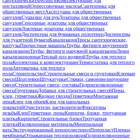
сантехнических
Фитинги
Комплектующие для
инсталляций
Опрессовочные насосы
Сантехника для
общественных мест
Аксессуары для общественных
санузлов
Сушилки для рук
Дозаторы для общественных
санузлов
Сенсорные дозаторы для общественных
санузлов
Локтевые дозаторы для общественных
санузлов
Диспенсеры для бумажных полотенец
Диспенсеры
для туалетной бумаги
Канализация
Тросы сантехнические,
вантузы
Прочистные машины
Трубы, фитинги внутренней
канализации
Трубы, фитинги наружной канализации
Люки
канализационные
Теплый пол водяной
Трубы для теплого
пола
Коллекторы и комплектующие
Термостатика для теплого
пола
Автоматика для теплого
пола
Строительство
Строительные смеси и грунтовки
Клеевые
смеси
Шпатлевки
Штукатурки
Стяжки, самонивелирующие
смеси
Строительные смеси, составы
Гидроизоляционные
смеси
Грунтовки
Добавки для строительных смесей
Пены,
клеи, герметики
Жидкие гвозди
Герметики
Монтажная
пена
Клеи для обоев
Клеи для напольных
покрытий
Очистители, растворители
Фиксаторы
резьбы
Клеи
Герметики, пены
Кирпичи, блоки, тротуарная
плитка
Кирпичи
Строительные блоки
Тротуарная
плитка
Изоляционные материалы
Минеральная
вата
Экструдированный пенополистирол
Пенопласт
Пленки,
мембраны
Отражающая теплоизоляция
Гидроизоляционные