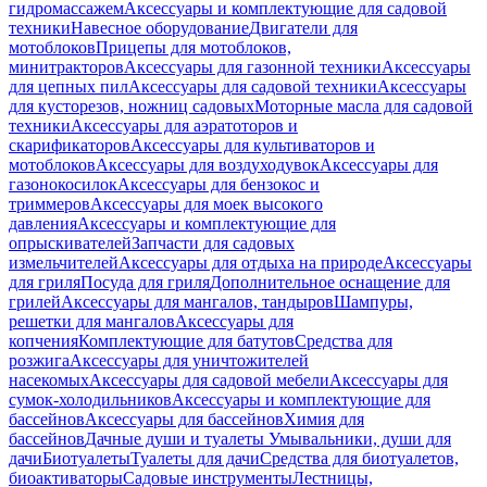
гидромассажем
Аксессуары и комплектующие для садовой
техники
Навесное оборудование
Двигатели для
мотоблоков
Прицепы для мотоблоков,
минитракторов
Аксессуары для газонной техники
Аксессуары
для цепных пил
Аксессуары для садовой техники
Аксессуары
для кусторезов, ножниц садовых
Моторные масла для садовой
техники
Аксессуары для аэратоторов и
скарификаторов
Аксессуары для культиваторов и
мотоблоков
Аксессуары для воздуходувок
Аксессуары для
газонокосилок
Аксессуары для бензокос и
триммеров
Аксессуары для моек высокого
давления
Аксессуары и комплектующие для
опрыскивателей
Запчасти для садовых
измельчителей
Аксессуары для отдыха на природе
Аксессуары
для гриля
Посуда для гриля
Дополнительное оснащение для
грилей
Аксессуары для мангалов, тандыров
Шампуры,
решетки для мангалов
Аксессуары для
копчения
Комплектующие для батутов
Средства для
розжига
Аксессуары для уничтожителей
насекомых
Аксессуары для садовой мебели
Аксессуары для
сумок-холодильников
Аксессуары и комплектующие для
бассейнов
Аксессуары для бассейнов
Химия для
бассейнов
Дачные души и туалеты
Умывальники, души для
дачи
Биотуалеты
Туалеты для дачи
Средства для биотуалетов,
биоактиваторы
Садовые инструменты
Лестницы,