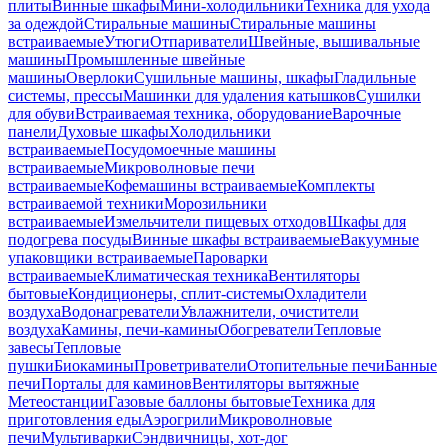
плиты
Винные шкафы
Мини-холодильники
Техника для ухода
за одеждой
Стиральные машины
Стиральные машины
встраиваемые
Утюги
Отпариватели
Швейные, вышивальные
машины
Промышленные швейные
машины
Оверлоки
Сушильные машины, шкафы
Гладильные
системы, прессы
Машинки для удаления катышков
Сушилки
для обуви
Встраиваемая техника, оборудование
Варочные
панели
Духовые шкафы
Холодильники
встраиваемые
Посудомоечные машины
встраиваемые
Микроволновые печи
встраиваемые
Кофемашины встраиваемые
Комплекты
встраиваемой техники
Морозильники
встраиваемые
Измельчители пищевых отходов
Шкафы для
подогрева посуды
Винные шкафы встраиваемые
Вакуумные
упаковщики встраиваемые
Пароварки
встраиваемые
Климатическая техника
Вентиляторы
бытовые
Кондиционеры, сплит-системы
Охладители
воздуха
Водонагреватели
Увлажнители, очистители
воздуха
Камины, печи-камины
Обогреватели
Тепловые
завесы
Тепловые
пушки
Биокамины
Проветриватели
Отопительные печи
Банные
печи
Порталы для каминов
Вентиляторы вытяжные
Метеостанции
Газовые баллоны бытовые
Техника для
приготовления еды
Аэрогрили
Микроволновые
печи
Мультиварки
Сэндвичницы, хот-дог