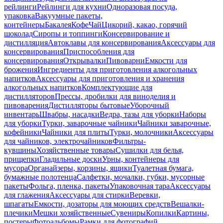
рейлинги
Рейлинги для кухни
Одноразовая посуда,
упаковка
Вакуумные пакеты,
контейнеры
Бакалея
Кофе
Чай
Цикорий, какао, горячий
шоколад
Сиропы и топпинги
Консервирование и
дистилляция
Автоклавы для консервирования
Аксессуары для
консервирования
Приспособления для
консервирования
Открывалки
Пивоварни
Емкости для
брожения
Ингредиенты для приготовления алкогольных
напитков
Аксессуары для приготовления и хранения
алкогольных напитков
Комплектующие для
дистилляторов
Прессы, дробилки для виноделия и
пивоварения
Дистилляторы бытовые
Уборочный
инвентарь
Швабры, насадки
Ведра, тазы для уборки
Наборы
для уборки
Турки, заварочные чайники
Чайники заварочные,
кофейники
Чайники для плиты
Турки, молочники
Аксессуары
для чайников, электрочайников
Фильтры-
кувшины
Хозяйственные товары
Сушилки для белья,
прищепки
Гладильные доски
Урны, контейнеры для
мусора
Органайзеры, корзины, ящики
Туалетная бумага,
бумажные полотенца
Салфетки, мочалки, губки, мусорные
пакеты
Фольга, пленка, пакеты
Упаковочная тара
Аксессуары
для глажения
Аксессуары для стирки
Веревки,
шпагаты
Емкости, дозаторы для моющих средств
Вешалки-
плечики
Мешки хозяйственные
Сувениры
Копилки
Картины,
постеры
Фотоальбомы
Рамки для фотографий,