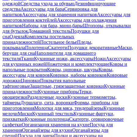
одеждой
Средства ухода за обувью
Дезинфицирующие
средства
Аксессуары для бара
Сервировка для
напитков
Аксессуары для хранения напитков
Аксессуары для
приготовления коктейлей
Аксессуары для охлаждения
напитков
Наборы для бара, мини-бары
Штопоры, открывалки
для бутылок
Домашний текстиль
Подушки для
сна
Одеяла
Комплекты постельных
принадлежностей
Постельное белье
Пледы,
покрывала
Полотенца
Скатерти
Подушки декоративные
Маски,
беруши для сна
Наполнители для домашнего
текстиля
Ткани
Кухонные ножи, аксессуары
Ножи
Аксессуары
для кухонных ножей
Ножеточки и комплектующие
Ковры и
напольные покрытия
Ковры, циновки, шкуры
Ковры,
аксессуары для ковров
Коврики, наборы ковриков
Ковровые
дорожки
Циновки
Покрытия напольные
тафтинговые
Защитные, грязезащитные коврики
Кухонные
принадлежности
Кухонные приборы
Терки,
овощерезки
Разделочные доски
Кухонные термометры,
таймеры
Дуршлаги, сита, воронки
Формы, приборы для
приготовления
Молотки для мяса, тендерайзеры
Кухонные
мелочи
Миски
Кухонный текстиль
Кухонные фартуки,
прихватки
Кухонные полотенца
Скатерти, сервировочные
салфетки
Организация хранения на кухне
Посуда для
хранения
Органайзеры для кухни
Органайзеры для
специй
Посуда для ланча
Полки и аксессуары на