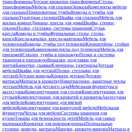
трансформеры
Детские кроватки-трансформеры
Столы-
трансформеры
Мебель для спальни
Зеркала
Комплекты мебели
для спальни
Прикроватные тумбы
Комоды и тумбы для
спальни
Туалетные столики
Шкафы для спальни
Мебель для
жилых комнат
Диваны, кресла для дома
Шкафы, стенки,
секции
Полки, стеллажи, системы хранения
Стулья,
кресла
Комоды и тумбы
Журнальные столы, столы-
книги
Кресла-качалки, кресла-маятники
Мебель для
телевизора
Комоды, тумбы под телевизор
Кронштейны, стойки
для телевизора
Каминокомплекты под телевизор
Мебель для
прихожей
Секции, тумбы в прихожую
Полки и системы
хранения в прихожую
Вешалки, подставки для
зонтов
Банкетки, скамьи
Ключницы, газетницы
Детская
мебель
Шкафы для детской
Полки, стеллажи для
детской
Детские комоды
Кровати детские
Детские
матрасы
Матрасы в кроватку
Наматрасники, защитные чехлы
детские
Мебель для детского сада
Мебельная фурнитура и
аксессуары
Комплектующие для столов
Комплектующие для
стульев
Комплектующие для кроватей и кроваток
Аксессуары
для мебели
Комплектующие для мягкой
мебели
Комплектующие для корпусной мебели
Мебельная
фурнитура
Чехлы для мебели
Системы хранения для
кухни
Товары для безопасности детей
Мебель для самых
маленьких
Кроватки для новорожденных
Пеленальные
столики, комоды, матрасы
Манежи, кровати-манежи
Матрасы в