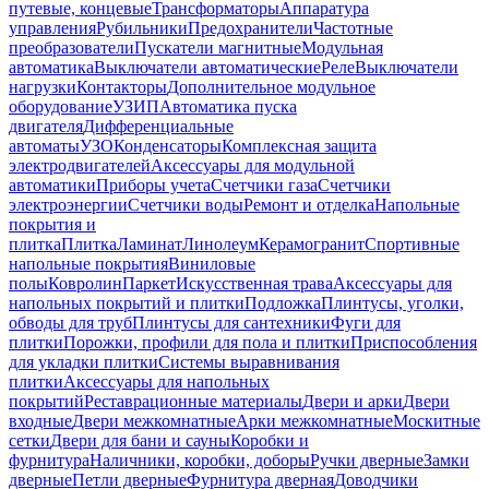
путевые, концевые
Трансформаторы
Аппаратура
управления
Рубильники
Предохранители
Частотные
преобразователи
Пускатели магнитные
Модульная
автоматика
Выключатели автоматические
Реле
Выключатели
нагрузки
Контакторы
Дополнительное модульное
оборудование
УЗИП
Автоматика пуска
двигателя
Дифференциальные
автоматы
УЗО
Конденсаторы
Комплексная защита
электродвигателей
Аксессуары для модульной
автоматики
Приборы учета
Счетчики газа
Счетчики
электроэнергии
Счетчики воды
Ремонт и отделка
Напольные
покрытия и
плитка
Плитка
Ламинат
Линолеум
Керамогранит
Спортивные
напольные покрытия
Виниловые
полы
Ковролин
Паркет
Искусственная трава
Аксессуары для
напольных покрытий и плитки
Подложка
Плинтусы, уголки,
обводы для труб
Плинтусы для сантехники
Фуги для
плитки
Порожки, профили для пола и плитки
Приспособления
для укладки плитки
Системы выравнивания
плитки
Аксессуары для напольных
покрытий
Реставрационные материалы
Двери и арки
Двери
входные
Двери межкомнатные
Арки межкомнатные
Москитные
сетки
Двери для бани и сауны
Коробки и
фурнитура
Наличники, коробки, доборы
Ручки дверные
Замки
дверные
Петли дверные
Фурнитура дверная
Доводчики