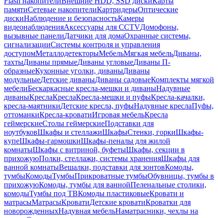
Flash накопители
Внешние HDD, SSD диски
Карты
памяти
Сетевые накопители
Картридеры
Оптические
диски
Наблюдение и безопасность
Камеры
видеонаблюдения
Аксессуары для CCTV
Домофоны,
вызывные панели
Датчики для дома
Охранные системы,
сигнализации
Системы контроля и управления
доступом
Металлодетекторы
Мебель
Мягкая мебель
Диваны,
тахты
Диваны прямые
Диваны угловые
Диваны П-
образные
Кухонные уголки, диваны
Диваны
модульные
Детские диваны
Диваны садовые
Комплекты мягкой
мебели
Бескаркасные кресла-мешки и диваны
Надувные
диваны
Кресла
Кресла
Кресла-мешки и пуфы
Кресла-качалки,
кресла-маятники
Детские кресла, пуфы
Надувные кресла
Пуфы,
оттоманки
Кресла-кровати
Игровая мебель
Кресла
геймерские
Столы геймерские
Подставки для
ноутбуков
Шкафы и стеллажи
Шкафы
Стенки, горки
Шкафы-
купе
Шкафы-гармошки
Шкафы-пеналы для жилой
комнаты
Шкафы с витриной, буфеты
Шкафы, секции в
прихожую
Полки, стеллажи, системы хранения
Шкафы для
ванной комнаты
Вешалки, подставки для зонтов
Комоды,
тумбы
Комоды
Тумбы
Прикроватные тумбы
Обувницы, тумбы в
прихожую
Комоды, тумбы для ванной
Пеленальные столики,
комоды
Тумбы под ТВ
Комоды пластиковые
Кровати и
матрасы
Матрасы
Кровати
Детские кровати
Кроватки для
новорожденных
Надувная мебель
Наматрасники, чехлы на