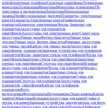
series
Кнопочные телефоны
Складные смартфоны
Телевизоры,
мониторы
Телевизоры
Мониторы
Мониторы-телевизоры
ТВ-
приставки и медиаплееры
Проекторы
Проекционные
экраны
Профессиональные дисплеи
Планшеты, электронные
книги
Планшеты
Электронные книги
Графические
планшеты
Блокноты электронные
Чехлы, бамперы для
планшетов
Аксессуары для планшетов,
смартфонов
Аксессуары для электронных книг
Смарт-часы,
аксессуары
Умные часы
Фитнес-браслеты
Умные часы
детские
Умные часы, фитнес-браслеты
Ремешки, аксессуары
для умных часов
Кабели для умных часов
Аксессуары для
смартфонов, планшетов
Зарядные устройства для телефонов,
планшетов
Чехлы, защитные стекла для телефонов
Чехлы для
смартфонов
Защитные стекла для смартфонов
Защитные
пленки для смартфонов
Стилусы для смартфонов
Игровые
аксессуары для смартфонов
Чехлы для планшетов
Чехлы с
клавиатурой для планшетов
Защитные стекла для
планшетов
Защитные пленки для планшетов
Сумки для
планшетов
Стилусы для планшетов
Аксессуары для
планшетов, смартфонов
Кабели для телефонов,
планшетов
Фото,
видеосъемка
Фотоаппараты
Видеокамеры
Экшн-камеры
Карты
памяти
Объективы
Вспышки
Аксессуары для камер
Сумки и
чехлы для камер
Зарядные устройства, аккумуляторы для фото,
видеокамер
Аксессуары для объективов
Штативы
Цифровые