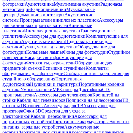
фоторамки
Аудиотехника
Мультимедиа акустика
Радиочасы,
метеостанции
Радиоприемники
Музыкальные
центры
Домашние кинотеатры
Акустические
системы
Проигрыватели виниловых пластинок
Аксессуары
для виниловых проигрывателей
Виниловые
пластинки
Инсталляционная акустика
Трансляционные
усилители
Аксессуары для аудиотехники
Комплектующие для
акустики
Акустические кабели
Подставки, стойки для
акустики
Сумки, чехлы для акустики
Оборудование для
фотостудии
Кольцевые лампы
Фоны для фотостудии
Студийное
освещение
Насадки светоформирующие для
фотостудии
Фотозонты, отражатели
Оборудование для
предметной съемки
Вспышки студийные
Комплекты
оборудования для фотостудии
Стойки, системы крепления для
студийного оборудования
Портативная
аудиотехника
Наушники и гарнитуры
Портативные колонки,
акустика
Умные колонки
MP3-плееры
Диктофоны
CD-
проигрыватели
Аксессуары для телевизоров
Кронштейны,
стойки
Кабели для телевизоров
Подписки на видеосервисы
ТВ-
антенны
ТВ-тюнеры
Аксессуары для ТВ
Аксессуары для
проектора
Очки 3D
Средства для ухода за
электроникой
Кабели, переходники
Аксессуары для
портативных устройств
Портативные аккумуляторы
Элементы
питания, зарядные устройства
Аккумуляторные
батареи
Держатели, док-станции
Аксессуары для планшетов,