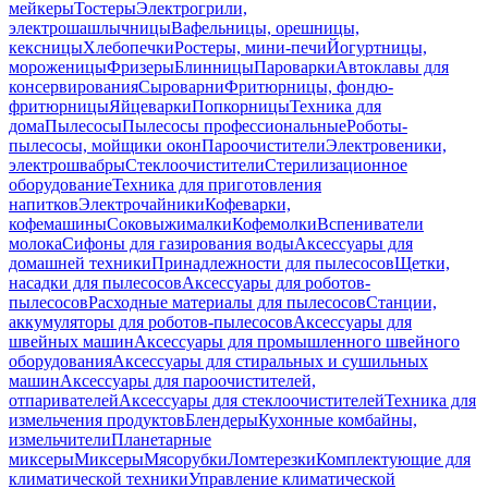
мейкеры
Тостеры
Электрогрили,
электрошашлычницы
Вафельницы, орешницы,
кексницы
Хлебопечки
Ростеры, мини-печи
Йогуртницы,
мороженицы
Фризеры
Блинницы
Пароварки
Автоклавы для
консервирования
Сыроварни
Фритюрницы, фондю-
фритюрницы
Яйцеварки
Попкорницы
Техника для
дома
Пылесосы
Пылесосы профессиональные
Роботы-
пылесосы, мойщики окон
Пароочистители
Электровеники,
электрошвабры
Стеклоочистители
Стерилизационное
оборудование
Техника для приготовления
напитков
Электрочайники
Кофеварки,
кофемашины
Соковыжималки
Кофемолки
Вспениватели
молока
Сифоны для газирования воды
Аксессуары для
домашней техники
Принадлежности для пылесосов
Щетки,
насадки для пылесосов
Аксессуары для роботов-
пылесосов
Расходные материалы для пылесосов
Станции,
аккумуляторы для роботов-пылесосов
Аксессуары для
швейных машин
Аксессуары для промышленного швейного
оборудования
Аксессуары для стиральных и сушильных
машин
Аксессуары для пароочистителей,
отпаривателей
Аксессуары для стеклоочистителей
Техника для
измельчения продуктов
Блендеры
Кухонные комбайны,
измельчители
Планетарные
миксеры
Миксеры
Мясорубки
Ломтерезки
Комплектующие для
климатической техники
Управление климатической