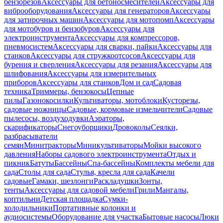
бензорезов
Аксессуары для бетоносмесителей
Аксессуары для
виброоборудования
Аксессуары для генераторов
Аксессуары
для затирочных машин
Аксессуары для мотопомп
Аксессуары
для мотобуров и бензобуров
Аксессуары для
электроинструмента
Аксессуары для компрессоров,
пневмосистем
Аксессуары для сварки, пайки
Аксессуары для
станков
Аксессуары для стружкоотсосов
Аксессуары для
бурения и сверления
Аксессуары для резания
Аксессуары для
шлифования
Аксессуары для измерительных
приборов
Аксессуары для станков
Дом и сад
Садовая
техника
Триммеры, бензокосы
Цепные
пилы
Газонокосилки
Культиваторы, мотоблоки
Кусторезы,
садовые ножницы
Садовые, кормовые измельчители
Садовые
пылесосы, воздуходувки
Аэраторы,
скарификаторы
Снегоуборщики
Дровоколы
Сеялки,
разбрасыватели
семян
Минитракторы
Миникультиваторы
Мойки высокого
давления
Наборы садового электроинструмента
Отдых и
пикник
Батуты
Бассейны
Спа-бассейны
Комплекты мебели для
сада
Столы для сада
Стулья, кресла для сада
Качели
садовые
Гамаки, шезлонги
Раскладушки
Зонты,
тенты
Аксессуары для садовой мебели
Грили
Мангалы,
коптильни
Детская площадка
Сумки-
холодильники
Портативные колонки и
аудиосистемы
Оборудование для участка
Бытовые насосы
Люки