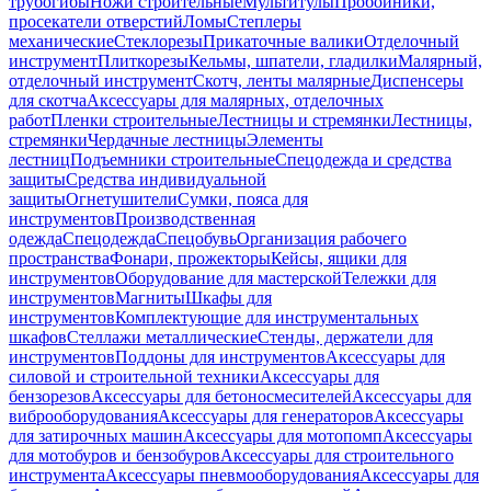
трубогибы
Ножи строительные
Мультитулы
Пробойники,
просекатели отверстий
Ломы
Степлеры
механические
Стеклорезы
Прикаточные валики
Отделочный
инструмент
Плиткорезы
Кельмы, шпатели, гладилки
Малярный,
отделочный инструмент
Скотч, ленты малярные
Диспенсеры
для скотча
Аксессуары для малярных, отделочных
работ
Пленки строительные
Лестницы и стремянки
Лестницы,
стремянки
Чердачные лестницы
Элементы
лестниц
Подъемники строительные
Спецодежда и средства
защиты
Средства индивидуальной
защиты
Огнетушители
Сумки, пояса для
инструментов
Производственная
одежда
Спецодежда
Спецобувь
Организация рабочего
пространства
Фонари, прожекторы
Кейсы, ящики для
инструментов
Оборудование для мастерской
Тележки для
инструментов
Магниты
Шкафы для
инструментов
Комплектующие для инструментальных
шкафов
Стеллажи металлические
Стенды, держатели для
инструментов
Поддоны для инструментов
Аксессуары для
силовой и строительной техники
Аксессуары для
бензорезов
Аксессуары для бетоносмесителей
Аксессуары для
виброоборудования
Аксессуары для генераторов
Аксессуары
для затирочных машин
Аксессуары для мотопомп
Аксессуары
для мотобуров и бензобуров
Аксессуары для строительного
инструмента
Аксессуары пневмооборудования
Аксессуары для