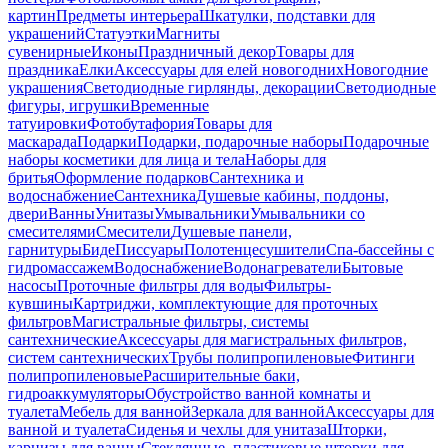
картин
Предметы интерьера
Шкатулки, подставки для
украшений
Статуэтки
Магниты
сувенирные
Иконы
Праздничный декор
Товары для
праздника
Елки
Аксессуары для елей новогодних
Новогодние
украшения
Светодиодные гирлянды, декорации
Светодиодные
фигуры, игрушки
Временные
татуировки
Фотобутафория
Товары для
маскарада
Подарки
Подарки, подарочные наборы
Подарочные
наборы косметики для лица и тела
Наборы для
бритья
Оформление подарков
Сантехника и
водоснабжение
Сантехника
Душевые кабины, поддоны,
двери
Ванны
Унитазы
Умывальники
Умывальники со
смесителями
Смесители
Душевые панели,
гарнитуры
Биде
Писсуары
Полотенцесушители
Спа-бассейны с
гидромассажем
Водоснабжение
Водонагреватели
Бытовые
насосы
Проточные фильтры для воды
Фильтры-
кувшины
Картриджи, комплектующие для проточных
фильтров
Магистральные фильтры, системы
сантехнические
Аксессуары для магистральных фильтров,
систем сантехнических
Трубы полипропиленовые
Фитинги
полипропиленовые
Расширительные баки,
гидроаккумуляторы
Обустройство ванной комнаты и
туалета
Мебель для ванной
Зеркала для ванной
Аксессуары для
ванной и туалета
Сиденья и чехлы для унитаза
Шторки,
карнизы для ванны
Стеклянные, пластиковые шторки для