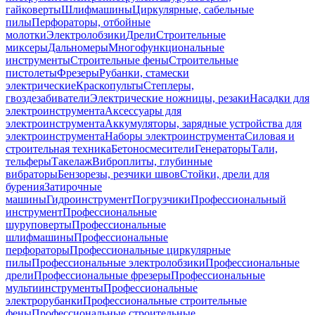
гайковерты
Шлифмашины
Циркулярные, сабельные
пилы
Перфораторы, отбойные
молотки
Электролобзики
Дрели
Строительные
миксеры
Дальномеры
Многофункциональные
инструменты
Строительные фены
Строительные
пистолеты
Фрезеры
Рубанки, стамески
электрические
Краскопульты
Степлеры,
гвоздезабиватели
Электрические ножницы, резаки
Насадки для
электроинструмента
Аксессуары для
электроинструмента
Аккумуляторы, зарядные устройства для
электроинструмента
Наборы электроинструмента
Силовая и
строительная техника
Бетоносмесители
Генераторы
Тали,
тельферы
Такелаж
Виброплиты, глубинные
вибраторы
Бензорезы, резчики швов
Стойки, дрели для
бурения
Затирочные
машины
Гидроинструмент
Погрузчики
Профессиональный
инструмент
Профессиональные
шуруповерты
Профессиональные
шлифмашины
Профессиональные
перфораторы
Профессиональные циркулярные
пилы
Профессиональные электролобзики
Профессиональные
дрели
Профессиональные фрезеры
Профессиональные
мультиинструменты
Профессиональные
электрорубанки
Профессиональные строительные
фены
Профессиональные строительные