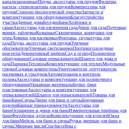
канализационные
Пруды, аксессуары для прудов
Фильтры,
насосы, стерилизаторы для прудов
Компрессоры для
прудов
Станции биологической очистки
Запчасти и
комплектующие для оборудования
Благоустройство
участка
Дачные дома
Беседки
Бани
Хозблоки и
сараи
Аксессуары для озеленения сада
Декор для сада
Почтовые
ящики, таблички
Козырьки
Скворечники, кормушки для
птиц
Домики для насекомых
Фонтаны, скульптуры для
сада
Пруды, аксессуары для прудов
Уличные
обогреватели
Уличные светильники
Противогололедные
реагенты
Декоративный щебень
Сад и огород
Поливочное
оборудование
Садовые опрыскиватели
Шланги для дома и
сада
Парники
Теплицы
Комплектующие для теплиц
Модульные
грядки
Садовые компостеры
Уничтожители, отпугиватели
насекомых и грызунов
Автоматизация и контроль
полива
Аксессуары и комплектующие для поливочного
оборудования
Укрывные материалы
Бочки, баки
пластиковые
Аксессуары и комплектующие для
опрыскивателей
Шланги для опрыскивателей
Товары для
бани
Бани
Сауны
Двери для бани и сауны
Бондарные
изделия
Банные принадлежности
Аксессуары для
бани
Оснащение и декор для бани
Измерительные приборы для
бани
Фитобочки, купели
Комплектующие для купелей
Окна
для бани
Мебель для бани и сауны
Ручки дверные для бани и
сауны
Эфирные масла
Спа-бассейны с