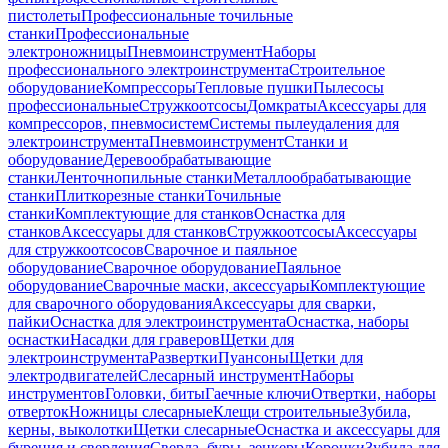
пистолеты
Профессиональные точильные
станки
Профессиональные
электроножницы
Пневмоинструмент
Наборы
профессионального электроинструмента
Строительное
оборудование
Компрессоры
Тепловые пушки
Пылесосы
профессиональные
Стружкоотсосы
Домкраты
Аксессуары для
компрессоров, пневмосистем
Системы пылеудаления для
электроинструмента
Пневмоинструмент
Станки и
оборудование
Деревообрабатывающие
станки
Ленточнопильные станки
Металлообрабатывающие
станки
Плиткорезные станки
Точильные
станки
Комплектующие для станков
Оснастка для
станков
Аксессуары для станков
Стружкоотсосы
Аксессуары
для стружкоотсосов
Сварочное и паяльное
оборудование
Сварочное оборудование
Паяльное
оборудование
Сварочные маски, аксессуары
Комплектующие
для сварочного оборудования
Аксессуары для сварки,
пайки
Оснастка для электроинструмента
Оснастка, наборы
оснастки
Насадки для граверов
Щетки для
электроинструмента
Развертки
Пуансоны
Щетки для
электродвигателей
Слесарный инструмент
Наборы
инструментов
Головки, биты
Гаечные ключи
Отвертки, наборы
отверток
Ножницы слесарные
Клещи строительные
Зубила,
керны, выколотки
Щетки слесарные
Оснастка и аксессуары для
бурения и сверления
Сверла, буры, зенкеры
Коронки
Зубила для