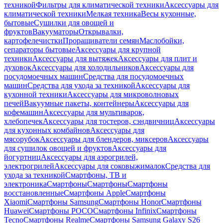
техникой
Фильтры для климатической техники
Аксессуары для
климатической техники
Мелкая техника
Весы кухонные,
бытовые
Сушилки для овощей и
фруктов
Вакууматоры
Открывалки,
картофелечистки
Проращиватели семян
Маслобойки,
сепараторы бытовые
Аксессуары для крупной
техники
Аксессуары для вытяжек
Аксессуары для плит и
духовок
Аксессуары для холодильников
Аксессуары для
посудомоечных машин
Средства для посудомоечных
машин
Средства для ухода за техникой
Аксессуары для
кухонной техники
Аксессуары для микроволновых
печей
Вакуумные пакеты, контейнеры
Аксессуары для
кофемашин
Аксессуары для мультиварок,
хлебопечек
Аксессуары для тостеров, сэндвичниц
Аксессуары
для кухонных комбайнов
Аксессуары для
мясорубок
Аксессуары для блендеров, миксеров
Аксессуары
для сушилок овощей и фруктов
Аксессуары для
йогуртниц
Аксессуары для аэрогрилей,
электрогрилей
Аксессуары для соковыжималок
Средства для
ухода за техникой
Смартфоны, ТВ и
электроника
Смартфоны
Смартфоны
Смартфоны
восстановленные
Смартфоны Apple
Смартфоны
Xiaomi
Смартфоны Samsung
Смартфоны Honor
Смартфоны
Huawei
Смартфоны POCO
Смартфоны Infinix
Смартфоны
Tecno
Смартфоны Realme
Смартфоны Samsung Galaxy S26