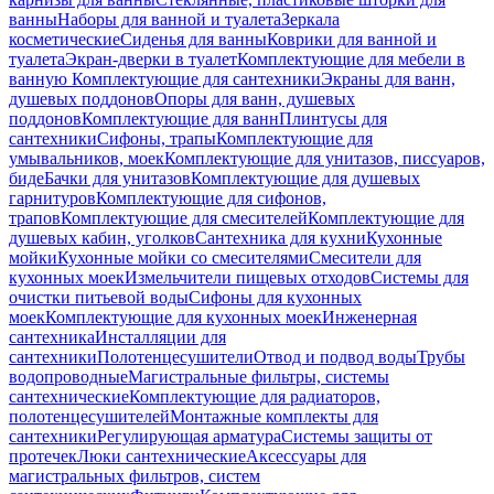
ванны
Наборы для ванной и туалета
Зеркала
косметические
Сиденья для ванны
Коврики для ванной и
туалета
Экран-дверки в туалет
Комплектующие для мебели в
ванную
Комплектующие для сантехники
Экраны для ванн,
душевых поддонов
Опоры для ванн, душевых
поддонов
Комплектующие для ванн
Плинтусы для
сантехники
Сифоны, трапы
Комплектующие для
умывальников, моек
Комплектующие для унитазов, писсуаров,
биде
Бачки для унитазов
Комплектующие для душевых
гарнитуров
Комплектующие для сифонов,
трапов
Комплектующие для смесителей
Комплектующие для
душевых кабин, уголков
Сантехника для кухни
Кухонные
мойки
Кухонные мойки со смесителями
Смесители для
кухонных моек
Измельчители пищевых отходов
Системы для
очистки питьевой воды
Сифоны для кухонных
моек
Комплектующие для кухонных моек
Инженерная
сантехника
Инсталляции для
сантехники
Полотенцесушители
Отвод и подвод воды
Трубы
водопроводные
Магистральные фильтры, системы
сантехнические
Комплектующие для радиаторов,
полотенцесушителей
Монтажные комплекты для
сантехники
Регулирующая арматура
Системы защиты от
протечек
Люки сантехнические
Аксессуары для
магистральных фильтров, систем