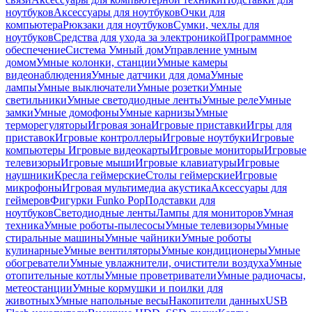
ноутбуков
Аксессуары для ноутбуков
Очки для
компьютера
Рюкзаки для ноутбуков
Сумки, чехлы для
ноутбуков
Средства для ухода за электроникой
Программное
обеспечение
Система Умный дом
Управление умным
домом
Умные колонки, станции
Умные камеры
видеонаблюдения
Умные датчики для дома
Умные
лампы
Умные выключатели
Умные розетки
Умные
светильники
Умные светодиодные ленты
Умные реле
Умные
замки
Умные домофоны
Умные карнизы
Умные
терморегуляторы
Игровая зона
Игровые приставки
Игры для
приставок
Игровые контроллеры
Игровые ноутбуки
Игровые
компьютеры
Игровые видеокарты
Игровые мониторы
Игровые
телевизоры
Игровые мыши
Игровые клавиатуры
Игровые
наушники
Кресла геймерские
Столы геймерские
Игровые
микрофоны
Игровая мультимедиа акустика
Аксессуары для
геймеров
Фигурки Funko Pop
Подставки для
ноутбуков
Светодиодные ленты
Лампы для мониторов
Умная
техника
Умные роботы-пылесосы
Умные телевизоры
Умные
стиральные машины
Умные чайники
Умные роботы
кулинарные
Умные вентиляторы
Умные кондиционеры
Умные
обогреватели
Умные увлажнители, очистители воздуха
Умные
отопительные котлы
Умные проветриватели
Умные радиочасы,
метеостанции
Умные кормушки и поилки для
животных
Умные напольные весы
Накопители данных
USB