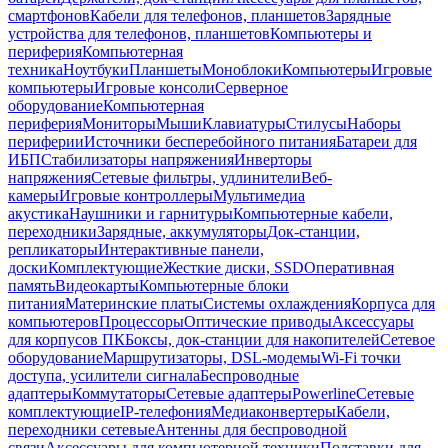
смартфонов
Кабели для телефонов, планшетов
Зарядные
устройства для телефонов, планшетов
Компьютеры и
периферия
Компьютерная
техника
Ноутбуки
Планшеты
Моноблоки
Компьютеры
Игровые
компьютеры
Игровые консоли
Серверное
оборудование
Компьютерная
периферия
Мониторы
Мыши
Клавиатуры
Стилусы
Наборы
периферии
Источники бесперебойного питания
Батареи для
ИБП
Стабилизаторы напряжения
Инверторы
напряжения
Сетевые фильтры, удлинители
Веб-
камеры
Игровые контроллеры
Мультимедиа
акустика
Наушники и гарнитуры
Компьютерные кабели,
переходники
Зарядные, аккумуляторы
Док-станции,
репликаторы
Интерактивные панели,
доски
Комплектующие
Жесткие диски, SSD
Оперативная
память
Видеокарты
Компьютерные блоки
питания
Материнские платы
Системы охлаждения
Корпуса для
компьютеров
Процессоры
Оптические приводы
Аксессуары
для корпусов ПК
Боксы, док-станции для накопителей
Сетевое
оборудование
Маршрутизаторы, DSL-модемы
Wi-Fi точки
доступа, усилители сигнала
Беспроводные
адаптеры
Коммутаторы
Сетевые адаптеры
Powerline
Сетевые
комплектующие
IP-телефония
Медиаконвертеры
Кабели,
переходники сетевые
Антенны для беспроводной
связи
Аксессуары для компьютерной техники
Подставки для