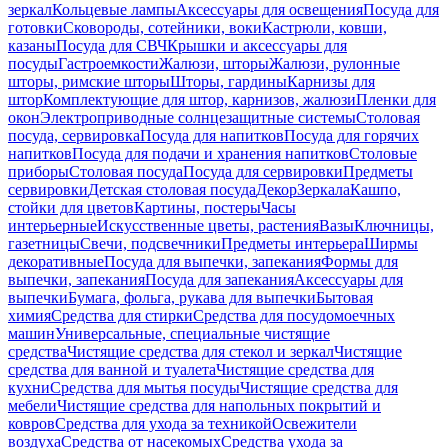
зеркал
Кольцевые лампы
Аксессуары для освещения
Посуда для
готовки
Сковороды, сотейники, воки
Кастрюли, ковши,
казаны
Посуда для СВЧ
Крышки и аксессуары для
посуды
Гастроемкости
Жалюзи, шторы
Жалюзи, рулонные
шторы, римские шторы
Шторы, гардины
Карнизы для
штор
Комплектующие для штор, карнизов, жалюзи
Пленки для
окон
Электроприводные солнцезащитные системы
Столовая
посуда, сервировка
Посуда для напитков
Посуда для горячих
напитков
Посуда для подачи и хранения напитков
Столовые
приборы
Столовая посуда
Посуда для сервировки
Предметы
сервировки
Детская столовая посуда
Декор
Зеркала
Кашпо,
стойки для цветов
Картины, постеры
Часы
интерьерные
Искусственные цветы, растения
Вазы
Ключницы,
газетницы
Свечи, подсвечники
Предметы интерьера
Ширмы
декоративные
Посуда для выпечки, запекания
Формы для
выпечки, запекания
Посуда для запекания
Аксессуары для
выпечки
Бумага, фольга, рукава для выпечки
Бытовая
химия
Средства для стирки
Средства для посудомоечных
машин
Универсальные, специальные чистящие
средства
Чистящие средства для стекол и зеркал
Чистящие
средства для ванной и туалета
Чистящие средства для
кухни
Средства для мытья посуды
Чистящие средства для
мебели
Чистящие средства для напольных покрытий и
ковров
Средства для ухода за техникой
Освежители
воздуха
Средства от насекомых
Средства ухода за