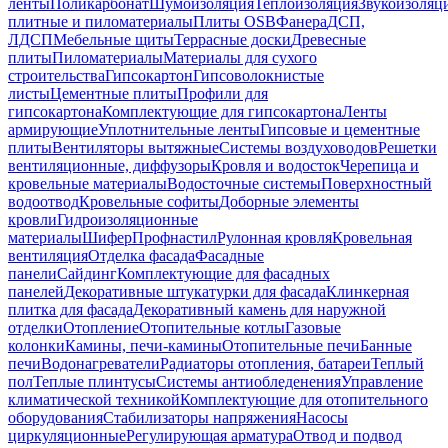
ленты
Поликарбонат
Шумоизоляция
Теплоизоляция
Звукоизоляц
плитные и пиломатериалы
Плиты OSB
Фанера
ДСП,
ЛДСП
Мебельные щиты
Террасные доски
Древесные
плиты
Пиломатериалы
Материалы для сухого
строительства
Гипсокартон
Гипсоволокнистые
листы
Цементные плиты
Профили для
гипсокартона
Комплектующие для гипсокартона
Ленты
армирующие
Уплотнительные ленты
Гипсовые и цементные
плиты
Вентиляторы вытяжные
Системы воздуховодов
Решетки
вентиляционные, диффузоры
Кровля и водосток
Черепица и
кровельные материалы
Водосточные системы
Поверхностный
водоотвод
Кровельные софиты
Доборные элементы
кровли
Гидроизоляционные
материалы
Шифер
Профнастил
Рулонная кровля
Кровельная
вентиляция
Отделка фасада
Фасадные
панели
Сайдинг
Комплектующие для фасадных
панелей
Декоративные штукатурки для фасада
Клинкерная
плитка для фасада
Декоративный камень для наружной
отделки
Отопление
Отопительные котлы
Газовые
колонки
Камины, печи-камины
Отопительные печи
Банные
печи
Водонагреватели
Радиаторы отопления, батареи
Теплый
пол
Теплые плинтусы
Системы антиобледенения
Управление
климатической техникой
Комплектующие для отопительного
оборудования
Стабилизаторы напряжения
Насосы
циркуляционные
Регулирующая арматура
Отвод и подвод