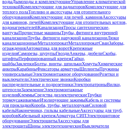
воды
Дымоходы и комплектующие
Управление климатической
техникой
Комплектующие для радиаторов
Комплектующие для
теплого пола
Топливо и аксессуары для отопительного
оборудования
Комплектующие для печей, каминов
Аксессуары
для каминов, печей
Комплектующие для отопительных котлов,
водонагревателей
Канализация
Тросы сантехнические,
вантузы
Прочистные машины
Трубы, фитинги внутренней
канализации
Трубы, фитинги наружной канализации
Люки
канализационные
Металлопрокат
Металлопрокат
Сваи
Заборы,
ограждения
Автоматика для ворот
Крепежные
изделия
Саморезы, шурупы
Гвозди
Анкеры, дюбели
Скобы,
штифты
Перфорированный крепеж
Гайки,
шайбы
Заклепки
Болты, винты, шпильки
Хомуты
Химические
анкеры
Карабины
Фиксаторы арматуры
Шплинты
Пружины
универсальные
Электромонтажное оборудование
Розетки и
выключатели
Электрические звонки
Коробки
распределительные и подрозетники
Электропатроны
Вилки,
штепсели
Заземление
Электромонтажные
изделия
Клеммы
Средства диэлектрические
Трубки
термоусаживаемые
Изолирующие зажимы
Кабель и системы
для прокладки
Короба, трубы, металлорукав
Силовой
кабель
Наконечники, гильзы кабельные
Аксессуары для труб,
коробов
Кабельный крепеж
Арматура СИП
Электрощитовое
оборудование
Электрощиты
Аксессуары для
электрощита
Шины электротехнические
Выключатели