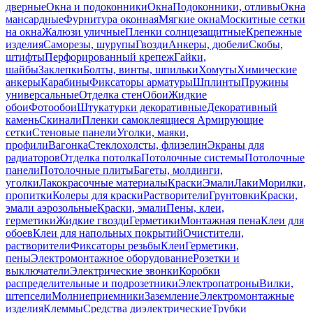
дверные
Окна и подоконники
Окна
Подоконники, отливы
Окна
мансардные
Фурнитура оконная
Мягкие окна
Москитные сетки
на окна
Жалюзи уличные
Пленки солнцезащитные
Крепежные
изделия
Саморезы, шурупы
Гвозди
Анкеры, дюбели
Скобы,
штифты
Перфорированный крепеж
Гайки,
шайбы
Заклепки
Болты, винты, шпильки
Хомуты
Химические
анкеры
Карабины
Фиксаторы арматуры
Шплинты
Пружины
универсальные
Отделка стен
Обои
Жидкие
обои
Фотообои
Штукатурки декоративные
Декоративный
камень
Скинали
Пленки самоклеящиеся
Армирующие
сетки
Стеновые панели
Уголки, маяки,
профили
Вагонка
Стеклохолсты, флизелин
Экраны для
радиаторов
Отделка потолка
Потолочные системы
Потолочные
панели
Потолочные плиты
Багеты, молдинги,
уголки
Лакокрасочные материалы
Краски
Эмали
Лаки
Морилки,
пропитки
Колеры для краски
Растворители
Грунтовки
Краски,
эмали аэрозольные
Краски, эмали
Пены, клеи,
герметики
Жидкие гвозди
Герметики
Монтажная пена
Клеи для
обоев
Клеи для напольных покрытий
Очистители,
растворители
Фиксаторы резьбы
Клеи
Герметики,
пены
Электромонтажное оборудование
Розетки и
выключатели
Электрические звонки
Коробки
распределительные и подрозетники
Электропатроны
Вилки,
штепсели
Молниеприемники
Заземление
Электромонтажные
изделия
Клеммы
Средства диэлектрические
Трубки