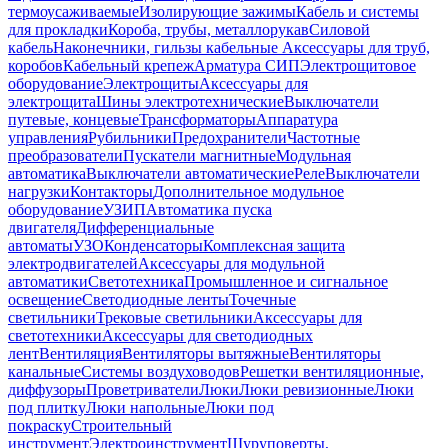
термоусаживаемые
Изолирующие зажимы
Кабель и системы
для прокладки
Короба, трубы, металлорукав
Силовой
кабель
Наконечники, гильзы кабельные
Аксессуары для труб,
коробов
Кабельный крепеж
Арматура СИП
Электрощитовое
оборудование
Электрощиты
Аксессуары для
электрощита
Шины электротехнические
Выключатели
путевые, концевые
Трансформаторы
Аппаратура
управления
Рубильники
Предохранители
Частотные
преобразователи
Пускатели магнитные
Модульная
автоматика
Выключатели автоматические
Реле
Выключатели
нагрузки
Контакторы
Дополнительное модульное
оборудование
УЗИП
Автоматика пуска
двигателя
Дифференциальные
автоматы
УЗО
Конденсаторы
Комплексная защита
электродвигателей
Аксессуары для модульной
автоматики
Светотехника
Промышленное и сигнальное
освещение
Светодиодные ленты
Точечные
светильники
Трековые светильники
Аксессуары для
светотехники
Аксессуары для светодиодных
лент
Вентиляция
Вентиляторы вытяжные
Вентиляторы
канальные
Системы воздуховодов
Решетки вентиляционные,
диффузоры
Проветриватели
Люки
Люки ревизионные
Люки
под плитку
Люки напольные
Люки под
покраску
Строительный
инструмент
Электроинструмент
Шуруповерты,