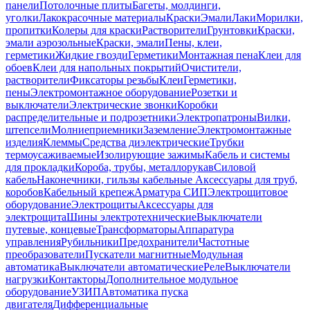
панели
Потолочные плиты
Багеты, молдинги,
уголки
Лакокрасочные материалы
Краски
Эмали
Лаки
Морилки,
пропитки
Колеры для краски
Растворители
Грунтовки
Краски,
эмали аэрозольные
Краски, эмали
Пены, клеи,
герметики
Жидкие гвозди
Герметики
Монтажная пена
Клеи для
обоев
Клеи для напольных покрытий
Очистители,
растворители
Фиксаторы резьбы
Клеи
Герметики,
пены
Электромонтажное оборудование
Розетки и
выключатели
Электрические звонки
Коробки
распределительные и подрозетники
Электропатроны
Вилки,
штепсели
Молниеприемники
Заземление
Электромонтажные
изделия
Клеммы
Средства диэлектрические
Трубки
термоусаживаемые
Изолирующие зажимы
Кабель и системы
для прокладки
Короба, трубы, металлорукав
Силовой
кабель
Наконечники, гильзы кабельные
Аксессуары для труб,
коробов
Кабельный крепеж
Арматура СИП
Электрощитовое
оборудование
Электрощиты
Аксессуары для
электрощита
Шины электротехнические
Выключатели
путевые, концевые
Трансформаторы
Аппаратура
управления
Рубильники
Предохранители
Частотные
преобразователи
Пускатели магнитные
Модульная
автоматика
Выключатели автоматические
Реле
Выключатели
нагрузки
Контакторы
Дополнительное модульное
оборудование
УЗИП
Автоматика пуска
двигателя
Дифференциальные