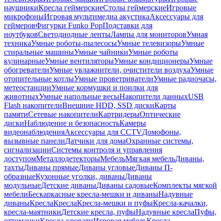
наушники
Кресла геймерские
Столы геймерские
Игровые
микрофоны
Игровая мультимедиа акустика
Аксессуары для
геймеров
Фигурки Funko Pop
Подставки для
ноутбуков
Светодиодные ленты
Лампы для мониторов
Умная
техника
Умные роботы-пылесосы
Умные телевизоры
Умные
стиральные машины
Умные чайники
Умные роботы
кулинарные
Умные вентиляторы
Умные кондиционеры
Умные
обогреватели
Умные увлажнители, очистители воздуха
Умные
отопительные котлы
Умные проветриватели
Умные радиочасы,
метеостанции
Умные кормушки и поилки для
животных
Умные напольные весы
Накопители данных
USB
Flash накопители
Внешние HDD, SSD диски
Карты
памяти
Сетевые накопители
Картридеры
Оптические
диски
Наблюдение и безопасность
Камеры
видеонаблюдения
Аксессуары для CCTV
Домофоны,
вызывные панели
Датчики для дома
Охранные системы,
сигнализации
Системы контроля и управления
доступом
Металлодетекторы
Мебель
Мягкая мебель
Диваны,
тахты
Диваны прямые
Диваны угловые
Диваны П-
образные
Кухонные уголки, диваны
Диваны
модульные
Детские диваны
Диваны садовые
Комплекты мягкой
мебели
Бескаркасные кресла-мешки и диваны
Надувные
диваны
Кресла
Кресла
Кресла-мешки и пуфы
Кресла-качалки,
кресла-маятники
Детские кресла, пуфы
Надувные кресла
Пуфы,
оттоманки
Кресла-кровати
Игровая мебель
Кресла