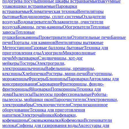
подогрева посуды
Винные шкафы встраиваемые
Вакуумные
упаковщики встраиваемые
Пароварки
встраиваемые
Климатическая техника
Вентиляторы
бытовые
Кондиционеры, сплит-системы
Охладители
воздуха
Водонагреватели
Увлажнители, очистители
воздуха
Камины, печи-камины
Обогреватели
Тепловые
завесы
Тепловые
пушки
Биокамины
Проветриватели
Отопительные печи
Банные
печи
Порталы для каминов
Вентиляторы вытяжные
Метеостанции
Газовые баллоны бытовые
Техника для
приготовления еды
Аэрогрили
Микроволновые
печи
Мультиварки
Сэндвичницы, хот-дог
мейкеры
Тостеры
Электрогрили,
электрошашлычницы
Вафельницы, орешницы,
кексницы
Хлебопечки
Ростеры, мини-печи
Йогуртницы,
мороженицы
Фризеры
Блинницы
Пароварки
Автоклавы для
консервирования
Сыроварни
Фритюрницы, фондю-
фритюрницы
Яйцеварки
Попкорницы
Техника для
дома
Пылесосы
Пылесосы профессиональные
Роботы-
пылесосы, мойщики окон
Пароочистители
Электровеники,
электрошвабры
Стеклоочистители
Стерилизационное
оборудование
Техника для приготовления
напитков
Электрочайники
Кофеварки,
кофемашины
Соковыжималки
Кофемолки
Вспениватели
молока
Сифоны для газирования воды
Аксессуары для