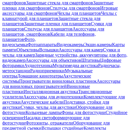
смартфонов
Защитные стекла для смартфонов
Защитные
пленки для смартфонов
Стилусы для смартфонов
Игровые
аксессуары для смартфонов
Чехлы для планшетов
Чехлы с
клавиатурой для планшетов
Защитные стекла для
планшетов
Защитные пленки для планшетов
Сумки для
планшетов
Стилусы для планшетов
Аксессуары для
планшетов, смартфонов
Кабели для телефонов,
планшетов
Фото,
видеосъемка
Фотоаппараты
Видеокамеры
Экшн-камеры
Карты
памяти
Объективы
Вспышки
Аксессуары для камер
Сумки и
чехлы для камер
Зарядные устройства, аккумуляторы для фото,
видеокамер
Аксессуары для объективов
Штативы
Цифровые
фоторамки
Аудиотехника
Мультимедиа акустика
Радиочасы,
метеостанции
Радиоприемники
Музыкальные
центры
Домашние кинотеатры
Акустические
системы
Проигрыватели виниловых пластинок
Аксессуары
для виниловых проигрывателей
Виниловые
пластинки
Инсталляционная акустика
Трансляционные
усилители
Аксессуары для аудиотехники
Комплектующие для
акустики
Акустические кабели
Подставки, стойки для
акустики
Сумки, чехлы для акустики
Оборудование для
фотостудии
Кольцевые лампы
Фоны для фотостудии
Студийное
освещение
Насадки светоформирующие для
фотостудии
Фотозонты, отражатели
Оборудование для
предметной съемки
Вспышки студийные
Комплекты