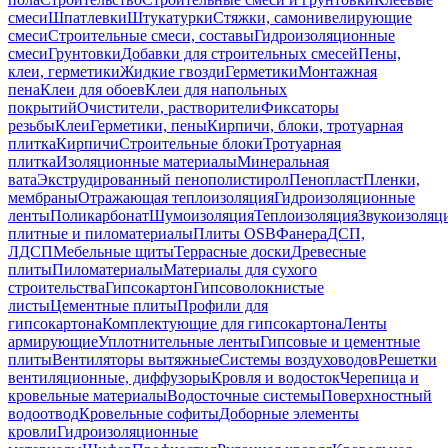
смеси
Шпатлевки
Штукатурки
Стяжки, самонивелирующие
смеси
Строительные смеси, составы
Гидроизоляционные
смеси
Грунтовки
Добавки для строительных смесей
Пены,
клеи, герметики
Жидкие гвозди
Герметики
Монтажная
пена
Клеи для обоев
Клеи для напольных
покрытий
Очистители, растворители
Фиксаторы
резьбы
Клеи
Герметики, пены
Кирпичи, блоки, тротуарная
плитка
Кирпичи
Строительные блоки
Тротуарная
плитка
Изоляционные материалы
Минеральная
вата
Экструдированный пенополистирол
Пенопласт
Пленки,
мембраны
Отражающая теплоизоляция
Гидроизоляционные
ленты
Поликарбонат
Шумоизоляция
Теплоизоляция
Звукоизоляц
плитные и пиломатериалы
Плиты OSB
Фанера
ДСП,
ЛДСП
Мебельные щиты
Террасные доски
Древесные
плиты
Пиломатериалы
Материалы для сухого
строительства
Гипсокартон
Гипсоволокнистые
листы
Цементные плиты
Профили для
гипсокартона
Комплектующие для гипсокартона
Ленты
армирующие
Уплотнительные ленты
Гипсовые и цементные
плиты
Вентиляторы вытяжные
Системы воздуховодов
Решетки
вентиляционные, диффузоры
Кровля и водосток
Черепица и
кровельные материалы
Водосточные системы
Поверхностный
водоотвод
Кровельные софиты
Доборные элементы
кровли
Гидроизоляционные