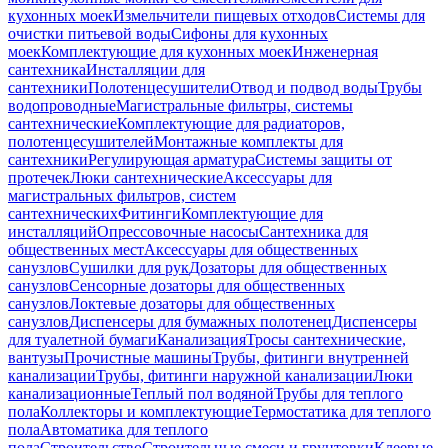
кухонных моек
Измельчители пищевых отходов
Системы для
очистки питьевой воды
Сифоны для кухонных
моек
Комплектующие для кухонных моек
Инженерная
сантехника
Инсталляции для
сантехники
Полотенцесушители
Отвод и подвод воды
Трубы
водопроводные
Магистральные фильтры, системы
сантехнические
Комплектующие для радиаторов,
полотенцесушителей
Монтажные комплекты для
сантехники
Регулирующая арматура
Системы защиты от
протечек
Люки сантехнические
Аксессуары для
магистральных фильтров, систем
сантехнических
Фитинги
Комплектующие для
инсталляций
Опрессовочные насосы
Сантехника для
общественных мест
Аксессуары для общественных
санузлов
Сушилки для рук
Дозаторы для общественных
санузлов
Сенсорные дозаторы для общественных
санузлов
Локтевые дозаторы для общественных
санузлов
Диспенсеры для бумажных полотенец
Диспенсеры
для туалетной бумаги
Канализация
Тросы сантехнические,
вантузы
Прочистные машины
Трубы, фитинги внутренней
канализации
Трубы, фитинги наружной канализации
Люки
канализационные
Теплый пол водяной
Трубы для теплого
пола
Коллекторы и комплектующие
Термостатика для теплого
пола
Автоматика для теплого
пола
Строительство
Строительные смеси и грунтовки
Клеевые