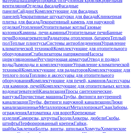
материалы
Шифер
Профнастил
Рулонная кровля
Кровельная
вентиляция
Отделка фасада
Фасадные
панели
Сайдинг
Комплектующие для фасадных
панелей
Декоративные штукатурки для фасада
Клинкерная
плитка для фасада
Декоративный камень для наружной
отделки
Отопление
Отопительные котлы
Газовые
колонки
Камины, печи-камины
Отопительные печи
Банные
печи
Водонагреватели
Радиаторы отопления, батареи
Теплый
пол
Теплые плинтусы
Системы антиобледенения
Управление
климатической техникой
Комплектующие для отопительного
оборудования
Стабилизаторы напряжения
Насосы
циркуляционные
Регулирующая арматура
Отвод и подвод
воды
Дымоходы и комплектующие
Управление климатической
техникой
Комплектующие для радиаторов
Комплектующие для
теплого пола
Топливо и аксессуары для отопительного
оборудования
Комплектующие для печей, каминов
Аксессуары
для каминов, печей
Комплектующие для отопительных котлов,
водонагревателей
Канализация
Тросы сантехнические,
вантузы
Прочистные машины
Трубы, фитинги внутренней
канализации
Трубы, фитинги наружной канализации
Люки
канализационные
Металлопрокат
Металлопрокат
Сваи
Заборы,
ограждения
Автоматика для ворот
Крепежные
изделия
Саморезы, шурупы
Гвозди
Анкеры, дюбели
Скобы,
штифты
Перфорированный крепеж
Гайки,
шайбы
Заклепки
Болты, винты, шпильки
Хомуты
Химические