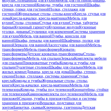
модули
Столешницы для кухни
Мебель для гостиной
Диваны,
кресла для гостиной
Комоды, тумбы для гостиной
Шкафы,
стенки, горки для гостиной
Полки, стеллажи для
гостиной
Журнальные столы, столы-книги
Кресла, стулья для
дома
Кресла-качалки, кресла-маятники
Мебель для
кухни
Столы, столики
Стулья для кухни
Стулья, табуреты
барные
Кухонный гарнитур
Кухонные модули
Кухонные
уголки, диваны
Стульчики для кормления
Системы хранения
для кухни
Мебель для ванной
Тумбы, консоли для
ванной
Шкафы, пеналы для ванной
Шкафчики, полки для
ванной
Зеркала для ванной
Аксессуары для ванной
Мебель-
трансформер
Мебель-трансформер
Кровати-
трансформеры
Детские кроватки-трансформеры
Столы-
трансформеры
Мебель для спальни
Зеркала
Комплекты мебели
для спальни
Прикроватные тумбы
Комоды и тумбы для
спальни
Туалетные столики
Шкафы для спальни
Мебель для
жилых комнат
Диваны, кресла для дома
Шкафы, стенки,
секции
Полки, стеллажи, системы хранения
Стулья,
кресла
Комоды и тумбы
Журнальные столы, столы-
книги
Кресла-качалки, кресла-маятники
Мебель для
телевизора
Комоды, тумбы под телевизор
Кронштейны, стойки
для телевизора
Каминокомплекты под телевизор
Мебель для
прихожей
Секции, тумбы в прихожую
Полки и системы
хранения в прихожую
Вешалки, подставки для
зонтов
Банкетки, скамьи
Ключницы, газетницы
Детская