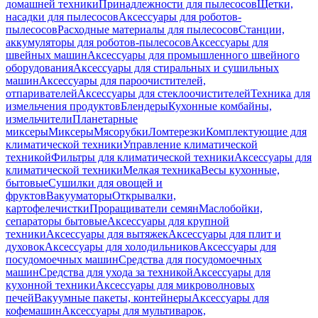
домашней техники
Принадлежности для пылесосов
Щетки,
насадки для пылесосов
Аксессуары для роботов-
пылесосов
Расходные материалы для пылесосов
Станции,
аккумуляторы для роботов-пылесосов
Аксессуары для
швейных машин
Аксессуары для промышленного швейного
оборудования
Аксессуары для стиральных и сушильных
машин
Аксессуары для пароочистителей,
отпаривателей
Аксессуары для стеклоочистителей
Техника для
измельчения продуктов
Блендеры
Кухонные комбайны,
измельчители
Планетарные
миксеры
Миксеры
Мясорубки
Ломтерезки
Комплектующие для
климатической техники
Управление климатической
техникой
Фильтры для климатической техники
Аксессуары для
климатической техники
Мелкая техника
Весы кухонные,
бытовые
Сушилки для овощей и
фруктов
Вакууматоры
Открывалки,
картофелечистки
Проращиватели семян
Маслобойки,
сепараторы бытовые
Аксессуары для крупной
техники
Аксессуары для вытяжек
Аксессуары для плит и
духовок
Аксессуары для холодильников
Аксессуары для
посудомоечных машин
Средства для посудомоечных
машин
Средства для ухода за техникой
Аксессуары для
кухонной техники
Аксессуары для микроволновых
печей
Вакуумные пакеты, контейнеры
Аксессуары для
кофемашин
Аксессуары для мультиварок,