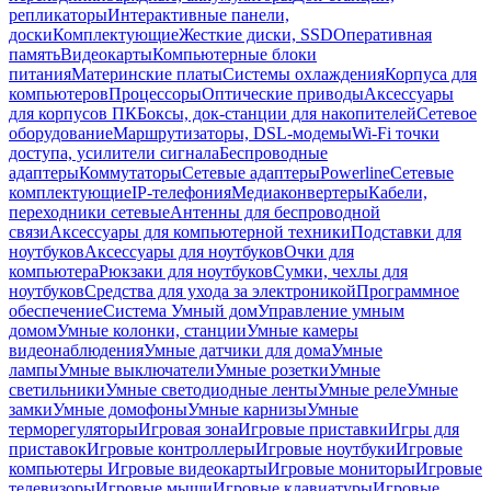
репликаторы
Интерактивные панели,
доски
Комплектующие
Жесткие диски, SSD
Оперативная
память
Видеокарты
Компьютерные блоки
питания
Материнские платы
Системы охлаждения
Корпуса для
компьютеров
Процессоры
Оптические приводы
Аксессуары
для корпусов ПК
Боксы, док-станции для накопителей
Сетевое
оборудование
Маршрутизаторы, DSL-модемы
Wi-Fi точки
доступа, усилители сигнала
Беспроводные
адаптеры
Коммутаторы
Сетевые адаптеры
Powerline
Сетевые
комплектующие
IP-телефония
Медиаконвертеры
Кабели,
переходники сетевые
Антенны для беспроводной
связи
Аксессуары для компьютерной техники
Подставки для
ноутбуков
Аксессуары для ноутбуков
Очки для
компьютера
Рюкзаки для ноутбуков
Сумки, чехлы для
ноутбуков
Средства для ухода за электроникой
Программное
обеспечение
Система Умный дом
Управление умным
домом
Умные колонки, станции
Умные камеры
видеонаблюдения
Умные датчики для дома
Умные
лампы
Умные выключатели
Умные розетки
Умные
светильники
Умные светодиодные ленты
Умные реле
Умные
замки
Умные домофоны
Умные карнизы
Умные
терморегуляторы
Игровая зона
Игровые приставки
Игры для
приставок
Игровые контроллеры
Игровые ноутбуки
Игровые
компьютеры
Игровые видеокарты
Игровые мониторы
Игровые
телевизоры
Игровые мыши
Игровые клавиатуры
Игровые