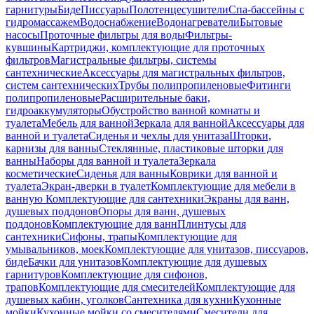
гарнитуры
Биде
Писсуары
Полотенцесушители
Спа-бассейны с
гидромассажем
Водоснабжение
Водонагреватели
Бытовые
насосы
Проточные фильтры для воды
Фильтры-
кувшины
Картриджи, комплектующие для проточных
фильтров
Магистральные фильтры, системы
сантехнические
Аксессуары для магистральных фильтров,
систем сантехнических
Трубы полипропиленовые
Фитинги
полипропиленовые
Расширительные баки,
гидроаккумуляторы
Обустройство ванной комнаты и
туалета
Мебель для ванной
Зеркала для ванной
Аксессуары для
ванной и туалета
Сиденья и чехлы для унитаза
Шторки,
карнизы для ванны
Стеклянные, пластиковые шторки для
ванны
Наборы для ванной и туалета
Зеркала
косметические
Сиденья для ванны
Коврики для ванной и
туалета
Экран-дверки в туалет
Комплектующие для мебели в
ванную
Комплектующие для сантехники
Экраны для ванн,
душевых поддонов
Опоры для ванн, душевых
поддонов
Комплектующие для ванн
Плинтусы для
сантехники
Сифоны, трапы
Комплектующие для
умывальников, моек
Комплектующие для унитазов, писсуаров,
биде
Бачки для унитазов
Комплектующие для душевых
гарнитуров
Комплектующие для сифонов,
трапов
Комплектующие для смесителей
Комплектующие для
душевых кабин, уголков
Сантехника для кухни
Кухонные
мойки
Кухонные мойки со смесителями
Смесители для