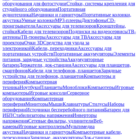
оборудования для фотостудии
Стойки, системы крепления для
студийного оборудования
Портативная
аудиотехника
Наушники и гарнитуры
Портативные колонки,
акустика
Умные колонки
MP3-плееры
Диктофоны
CD-
проигрыватели
Аксессуары для телевизоров
Кронштейны,
стойки
Кабели для телевизоров
Подписки на видеосервисы
ТВ-
антенны
ТВ-тюнеры
Аксессуары для ТВ
Аксессуары для
проектора
Очки 3D
Средства для ухода за
электроникой
Кабели, переходники
Аксессуары для
портативных устройств
Портативные аккумуляторы
Элементы
питания, зарядные устройства
Аккумуляторные
батареи
Держатели, док-станции
Аксессуары для планшетов,
смартфонов
Кабели для телефонов, планшетов
Зарядные
устройства для телефонов, планшетов
Компьютеры и
периферия
Компьютерная
техника
Ноутбуки
Планшеты
Моноблоки
Компьютеры
Игровые
компьютеры
Игровые консоли
Серверное
оборудование
Компьютерная
периферия
Мониторы
Мыши
Клавиатуры
Стилусы
Наборы
периферии
Источники бесперебойного питания
Батареи для
ИБП
Стабилизаторы напряжения
Инверторы
напряжения
Сетевые фильтры, удлинители
Веб-
камеры
Игровые контроллеры
Мультимедиа
акустика
Наушники и гарнитуры
Компьютерные кабели,
переходники
Зарядные, аккумуляторы
Док-станции,