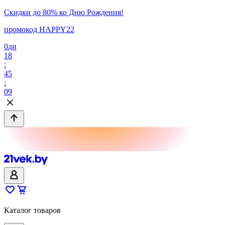
Скидки до 80% ко Дню Рождения!
промокод HAPPY22
0
дн
18
:
45
:
09
Каталог товаров