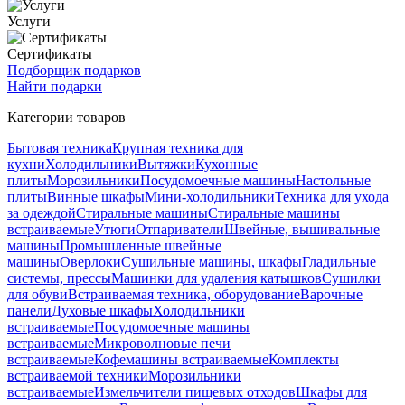
Услуги
Сертификаты
Подборщик подарков
Найти подарки
Категории товаров
Бытовая техника
Крупная техника для
кухни
Холодильники
Вытяжки
Кухонные
плиты
Морозильники
Посудомоечные машины
Настольные
плиты
Винные шкафы
Мини-холодильники
Техника для ухода
за одеждой
Стиральные машины
Стиральные машины
встраиваемые
Утюги
Отпариватели
Швейные, вышивальные
машины
Промышленные швейные
машины
Оверлоки
Сушильные машины, шкафы
Гладильные
системы, прессы
Машинки для удаления катышков
Сушилки
для обуви
Встраиваемая техника, оборудование
Варочные
панели
Духовые шкафы
Холодильники
встраиваемые
Посудомоечные машины
встраиваемые
Микроволновые печи
встраиваемые
Кофемашины встраиваемые
Комплекты
встраиваемой техники
Морозильники
встраиваемые
Измельчители пищевых отходов
Шкафы для