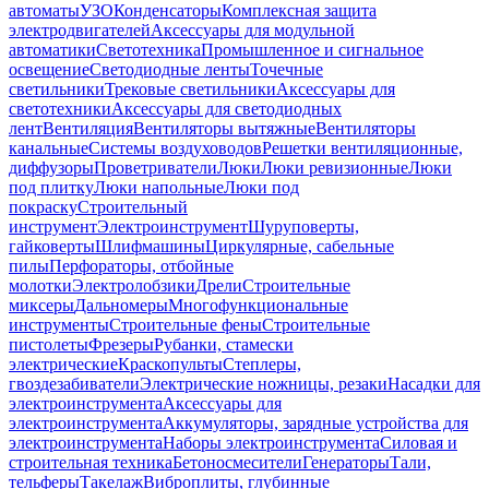
автоматы
УЗО
Конденсаторы
Комплексная защита
электродвигателей
Аксессуары для модульной
автоматики
Светотехника
Промышленное и сигнальное
освещение
Светодиодные ленты
Точечные
светильники
Трековые светильники
Аксессуары для
светотехники
Аксессуары для светодиодных
лент
Вентиляция
Вентиляторы вытяжные
Вентиляторы
канальные
Системы воздуховодов
Решетки вентиляционные,
диффузоры
Проветриватели
Люки
Люки ревизионные
Люки
под плитку
Люки напольные
Люки под
покраску
Строительный
инструмент
Электроинструмент
Шуруповерты,
гайковерты
Шлифмашины
Циркулярные, сабельные
пилы
Перфораторы, отбойные
молотки
Электролобзики
Дрели
Строительные
миксеры
Дальномеры
Многофункциональные
инструменты
Строительные фены
Строительные
пистолеты
Фрезеры
Рубанки, стамески
электрические
Краскопульты
Степлеры,
гвоздезабиватели
Электрические ножницы, резаки
Насадки для
электроинструмента
Аксессуары для
электроинструмента
Аккумуляторы, зарядные устройства для
электроинструмента
Наборы электроинструмента
Силовая и
строительная техника
Бетоносмесители
Генераторы
Тали,
тельферы
Такелаж
Виброплиты, глубинные