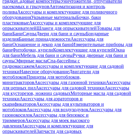
грядки
Садовые компостеры
Уничтожители, отпугиватели
насекомых и грызунов
Автоматизация и контроль
полива
Аксессуары и комплектующие для поливочного
оборудования
Укрывные материалы
Бочки, баки
пластиковые
Аксессуары и комплектующие для
опрыскивателей
Шланги для опрыскивателей
Товары для
бани
Бани
Сауны
Двери для бани и сауны
Бондарные
изделия
Банные принадлежности
Аксессуары для
бани
Оснащение и декор для бани
Измерительные приборы для
бани
Фитобочки, купели
Комплектующие для купелей
Окна
для бани
Мебель для бани и сауны
Ручки дверные для бани и
сауны
Эфирные масла
Спа-бассейны с
гидромассажем
Аксессуары и комплектующие для садовой
техники
Навесное оборудование
Двигатели для
мотоблоков
Прицепы для мотоблоков,
минитракторов
Аксессуары для газонной техники
Аксессуары
для цепных пил
Аксессуары для садовой техники
Аксессуары
для кусторезов, ножниц садовых
Моторные масла для садовой
техники
Аксессуары для аэратоторов и
скарификаторов
Аксессуары для культиваторов и
мотоблоков
Аксессуары для воздуходувок
Аксессуары для
газонокосилок
Аксессуары для бензокос и
триммеров
Аксессуары для моек высокого
давления
Аксессуары и комплектующие для
опрыскивателей
Запчасти для садовых