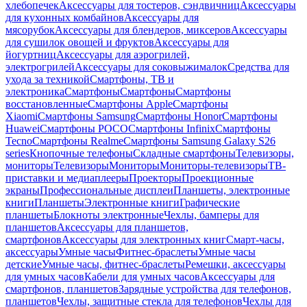
хлебопечек
Аксессуары для тостеров, сэндвичниц
Аксессуары
для кухонных комбайнов
Аксессуары для
мясорубок
Аксессуары для блендеров, миксеров
Аксессуары
для сушилок овощей и фруктов
Аксессуары для
йогуртниц
Аксессуары для аэрогрилей,
электрогрилей
Аксессуары для соковыжималок
Средства для
ухода за техникой
Смартфоны, ТВ и
электроника
Смартфоны
Смартфоны
Смартфоны
восстановленные
Смартфоны Apple
Смартфоны
Xiaomi
Смартфоны Samsung
Смартфоны Honor
Смартфоны
Huawei
Смартфоны POCO
Смартфоны Infinix
Смартфоны
Tecno
Смартфоны Realme
Смартфоны Samsung Galaxy S26
series
Кнопочные телефоны
Складные смартфоны
Телевизоры,
мониторы
Телевизоры
Мониторы
Мониторы-телевизоры
ТВ-
приставки и медиаплееры
Проекторы
Проекционные
экраны
Профессиональные дисплеи
Планшеты, электронные
книги
Планшеты
Электронные книги
Графические
планшеты
Блокноты электронные
Чехлы, бамперы для
планшетов
Аксессуары для планшетов,
смартфонов
Аксессуары для электронных книг
Смарт-часы,
аксессуары
Умные часы
Фитнес-браслеты
Умные часы
детские
Умные часы, фитнес-браслеты
Ремешки, аксессуары
для умных часов
Кабели для умных часов
Аксессуары для
смартфонов, планшетов
Зарядные устройства для телефонов,
планшетов
Чехлы, защитные стекла для телефонов
Чехлы для