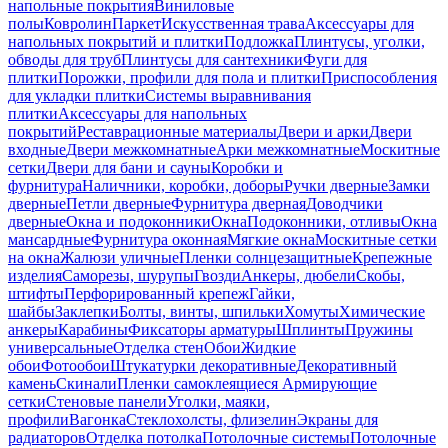
напольные покрытия
Виниловые
полы
Ковролин
Паркет
Искусственная трава
Аксессуары для
напольных покрытий и плитки
Подложка
Плинтусы, уголки,
обводы для труб
Плинтусы для сантехники
Фуги для
плитки
Порожки, профили для пола и плитки
Приспособления
для укладки плитки
Системы выравнивания
плитки
Аксессуары для напольных
покрытий
Реставрационные материалы
Двери и арки
Двери
входные
Двери межкомнатные
Арки межкомнатные
Москитные
сетки
Двери для бани и сауны
Коробки и
фурнитура
Наличники, коробки, доборы
Ручки дверные
Замки
дверные
Петли дверные
Фурнитура дверная
Доводчики
дверные
Окна и подоконники
Окна
Подоконники, отливы
Окна
мансардные
Фурнитура оконная
Мягкие окна
Москитные сетки
на окна
Жалюзи уличные
Пленки солнцезащитные
Крепежные
изделия
Саморезы, шурупы
Гвозди
Анкеры, дюбели
Скобы,
штифты
Перфорированный крепеж
Гайки,
шайбы
Заклепки
Болты, винты, шпильки
Хомуты
Химические
анкеры
Карабины
Фиксаторы арматуры
Шплинты
Пружины
универсальные
Отделка стен
Обои
Жидкие
обои
Фотообои
Штукатурки декоративные
Декоративный
камень
Скинали
Пленки самоклеящиеся
Армирующие
сетки
Стеновые панели
Уголки, маяки,
профили
Вагонка
Стеклохолсты, флизелин
Экраны для
радиаторов
Отделка потолка
Потолочные системы
Потолочные