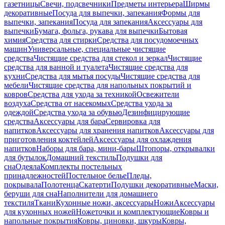
газетницы
Свечи, подсвечники
Предметы интерьера
Ширмы
декоративные
Посуда для выпечки, запекания
Формы для
выпечки, запекания
Посуда для запекания
Аксессуары для
выпечки
Бумага, фольга, рукава для выпечки
Бытовая
химия
Средства для стирки
Средства для посудомоечных
машин
Универсальные, специальные чистящие
средства
Чистящие средства для стекол и зеркал
Чистящие
средства для ванной и туалета
Чистящие средства для
кухни
Средства для мытья посуды
Чистящие средства для
мебели
Чистящие средства для напольных покрытий и
ковров
Средства для ухода за техникой
Освежители
воздуха
Средства от насекомых
Средства ухода за
одеждой
Средства ухода за обувью
Дезинфицирующие
средства
Аксессуары для бара
Сервировка для
напитков
Аксессуары для хранения напитков
Аксессуары для
приготовления коктейлей
Аксессуары для охлаждения
напитков
Наборы для бара, мини-бары
Штопоры, открывалки
для бутылок
Домашний текстиль
Подушки для
сна
Одеяла
Комплекты постельных
принадлежностей
Постельное белье
Пледы,
покрывала
Полотенца
Скатерти
Подушки декоративные
Маски,
беруши для сна
Наполнители для домашнего
текстиля
Ткани
Кухонные ножи, аксессуары
Ножи
Аксессуары
для кухонных ножей
Ножеточки и комплектующие
Ковры и
напольные покрытия
Ковры, циновки, шкуры
Ковры,