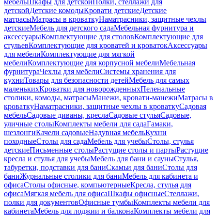
мебель
Шкафы для детской
Полки, стеллажи для
детской
Детские комоды
Кровати детские
Детские
матрасы
Матрасы в кроватку
Наматрасники, защитные чехлы
детские
Мебель для детского сада
Мебельная фурнитура и
аксессуары
Комплектующие для столов
Комплектующие для
стульев
Комплектующие для кроватей и кроваток
Аксессуары
для мебели
Комплектующие для мягкой
мебели
Комплектующие для корпусной мебели
Мебельная
фурнитура
Чехлы для мебели
Системы хранения для
кухни
Товары для безопасности детей
Мебель для самых
маленьких
Кроватки для новорожденных
Пеленальные
столики, комоды, матрасы
Манежи, кровати-манежи
Матрасы в
кроватку
Наматрасники, защитные чехлы в кроватку
Садовая
мебель
Садовые диваны, кресла
Садовые стулья
Садовые,
уличные столы
Комплекты мебели для сада
Гамаки,
шезлонги
Качели садовые
Надувная мебель
Кухни
походные
Столы для сада
Мебель для учебы
Столы, стулья
детские
Письменные столы
Растущие столы и парты
Растущие
кресла и стулья для учебы
Мебель для бани и сауны
Стулья,
табуретки, подставки для бани
Скамьи для бани
Столы для
бани
Журнальные столики для бани
Мебель для кабинета и
офиса
Столы офисные, компьютерные
Кресла, стулья для
офиса
Мягкая мебель для офиса
Шкафы офисные
Стеллажи,
полки для документов
Офисные тумбы
Комплекты мебели для
кабинета
Мебель для лоджии и балкона
Комплекты мебели для