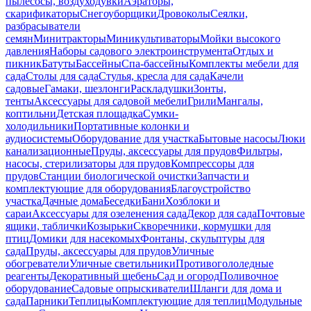
пылесосы, воздуходувки
Аэраторы,
скарификаторы
Снегоуборщики
Дровоколы
Сеялки,
разбрасыватели
семян
Минитракторы
Миникультиваторы
Мойки высокого
давления
Наборы садового электроинструмента
Отдых и
пикник
Батуты
Бассейны
Спа-бассейны
Комплекты мебели для
сада
Столы для сада
Стулья, кресла для сада
Качели
садовые
Гамаки, шезлонги
Раскладушки
Зонты,
тенты
Аксессуары для садовой мебели
Грили
Мангалы,
коптильни
Детская площадка
Сумки-
холодильники
Портативные колонки и
аудиосистемы
Оборудование для участка
Бытовые насосы
Люки
канализационные
Пруды, аксессуары для прудов
Фильтры,
насосы, стерилизаторы для прудов
Компрессоры для
прудов
Станции биологической очистки
Запчасти и
комплектующие для оборудования
Благоустройство
участка
Дачные дома
Беседки
Бани
Хозблоки и
сараи
Аксессуары для озеленения сада
Декор для сада
Почтовые
ящики, таблички
Козырьки
Скворечники, кормушки для
птиц
Домики для насекомых
Фонтаны, скульптуры для
сада
Пруды, аксессуары для прудов
Уличные
обогреватели
Уличные светильники
Противогололедные
реагенты
Декоративный щебень
Сад и огород
Поливочное
оборудование
Садовые опрыскиватели
Шланги для дома и
сада
Парники
Теплицы
Комплектующие для теплиц
Модульные