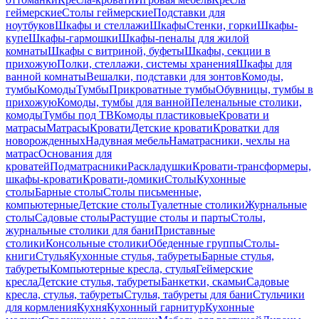
геймерские
Столы геймерские
Подставки для
ноутбуков
Шкафы и стеллажи
Шкафы
Стенки, горки
Шкафы-
купе
Шкафы-гармошки
Шкафы-пеналы для жилой
комнаты
Шкафы с витриной, буфеты
Шкафы, секции в
прихожую
Полки, стеллажи, системы хранения
Шкафы для
ванной комнаты
Вешалки, подставки для зонтов
Комоды,
тумбы
Комоды
Тумбы
Прикроватные тумбы
Обувницы, тумбы в
прихожую
Комоды, тумбы для ванной
Пеленальные столики,
комоды
Тумбы под ТВ
Комоды пластиковые
Кровати и
матрасы
Матрасы
Кровати
Детские кровати
Кроватки для
новорожденных
Надувная мебель
Наматрасники, чехлы на
матрас
Основания для
кроватей
Подматрасники
Раскладушки
Кровати-трансформеры,
шкафы-кровати
Кровати-домики
Столы
Кухонные
столы
Барные столы
Столы письменные,
компьютерные
Детские столы
Туалетные столики
Журнальные
столы
Садовые столы
Растущие столы и парты
Столы,
журнальные столики для бани
Приставные
столики
Консольные столики
Обеденные группы
Столы-
книги
Стулья
Кухонные стулья, табуреты
Барные стулья,
табуреты
Компьютерные кресла, стулья
Геймерские
кресла
Детские стулья, табуреты
Банкетки, скамьи
Садовые
кресла, стулья, табуреты
Стулья, табуреты для бани
Стульчики
для кормления
Кухня
Кухонный гарнитур
Кухонные