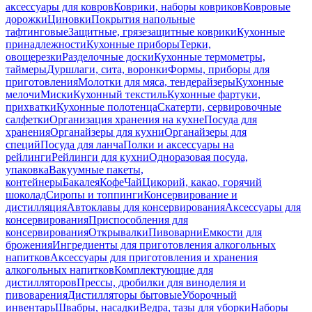
аксессуары для ковров
Коврики, наборы ковриков
Ковровые
дорожки
Циновки
Покрытия напольные
тафтинговые
Защитные, грязезащитные коврики
Кухонные
принадлежности
Кухонные приборы
Терки,
овощерезки
Разделочные доски
Кухонные термометры,
таймеры
Дуршлаги, сита, воронки
Формы, приборы для
приготовления
Молотки для мяса, тендерайзеры
Кухонные
мелочи
Миски
Кухонный текстиль
Кухонные фартуки,
прихватки
Кухонные полотенца
Скатерти, сервировочные
салфетки
Организация хранения на кухне
Посуда для
хранения
Органайзеры для кухни
Органайзеры для
специй
Посуда для ланча
Полки и аксессуары на
рейлинги
Рейлинги для кухни
Одноразовая посуда,
упаковка
Вакуумные пакеты,
контейнеры
Бакалея
Кофе
Чай
Цикорий, какао, горячий
шоколад
Сиропы и топпинги
Консервирование и
дистилляция
Автоклавы для консервирования
Аксессуары для
консервирования
Приспособления для
консервирования
Открывалки
Пивоварни
Емкости для
брожения
Ингредиенты для приготовления алкогольных
напитков
Аксессуары для приготовления и хранения
алкогольных напитков
Комплектующие для
дистилляторов
Прессы, дробилки для виноделия и
пивоварения
Дистилляторы бытовые
Уборочный
инвентарь
Швабры, насадки
Ведра, тазы для уборки
Наборы