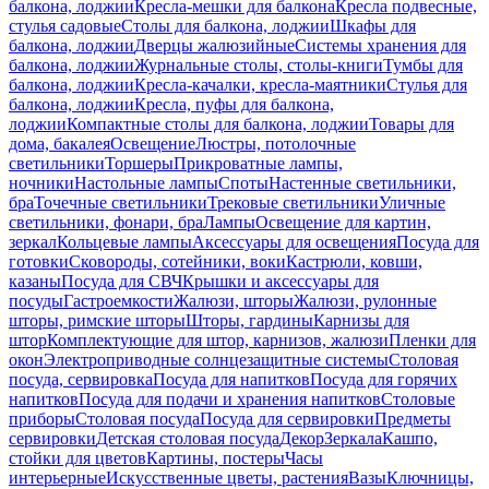
балкона, лоджии
Кресла-мешки для балкона
Кресла подвесные,
стулья садовые
Столы для балкона, лоджии
Шкафы для
балкона, лоджии
Дверцы жалюзийные
Системы хранения для
балкона, лоджии
Журнальные столы, столы-книги
Тумбы для
балкона, лоджии
Кресла-качалки, кресла-маятники
Стулья для
балкона, лоджии
Кресла, пуфы для балкона,
лоджии
Компактные столы для балкона, лоджии
Товары для
дома, бакалея
Освещение
Люстры, потолочные
светильники
Торшеры
Прикроватные лампы,
ночники
Настольные лампы
Споты
Настенные светильники,
бра
Точечные светильники
Трековые светильники
Уличные
светильники, фонари, бра
Лампы
Освещение для картин,
зеркал
Кольцевые лампы
Аксессуары для освещения
Посуда для
готовки
Сковороды, сотейники, воки
Кастрюли, ковши,
казаны
Посуда для СВЧ
Крышки и аксессуары для
посуды
Гастроемкости
Жалюзи, шторы
Жалюзи, рулонные
шторы, римские шторы
Шторы, гардины
Карнизы для
штор
Комплектующие для штор, карнизов, жалюзи
Пленки для
окон
Электроприводные солнцезащитные системы
Столовая
посуда, сервировка
Посуда для напитков
Посуда для горячих
напитков
Посуда для подачи и хранения напитков
Столовые
приборы
Столовая посуда
Посуда для сервировки
Предметы
сервировки
Детская столовая посуда
Декор
Зеркала
Кашпо,
стойки для цветов
Картины, постеры
Часы
интерьерные
Искусственные цветы, растения
Вазы
Ключницы,