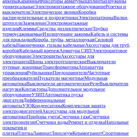
анкеры
Карабины
Фиксаторы арматуры
Шплинты
Пружины
универсальные
Электромонтажное оборудование
Розетки и
выключатели
Электрические звонки
Коробки
распределительные и подрозетники
Электропатроны
Вилки,
штепсели
Заземление
Электромонтажные
изделия
Клеммы
Средства диэлектрические
Трубки
термоусаживаемые
Изолирующие зажимы
Кабель и системы
для прокладки
Короба, трубы, металлорукав
Силовой
кабель
Наконечники, гильзы кабельные
Аксессуары для труб,
коробов
Кабельный крепеж
Арматура СИП
Электрощитовое
оборудование
Электрощиты
Аксессуары для
электрощита
Шины электротехнические
Выключатели
путевые, концевые
Трансформаторы
Аппаратура
управления
Рубильники
Предохранители
Частотные
преобразователи
Пускатели магнитные
Модульная
автоматика
Выключатели автоматические
Реле
Выключатели
нагрузки
Контакторы
Дополнительное модульное
оборудование
УЗИП
Автоматика пуска
двигателя
Дифференциальные
автоматы
УЗО
Конденсаторы
Комплексная защита
электродвигателей
Аксессуары для модульной
автоматики
Приборы учета
Счетчики газа
Счетчики
электроэнергии
Счетчики воды
Ремонт и отделка
Напольные
покрытия и
плитка
Плитка
Ламинат
Линолеум
Керамогранит
Спортивные