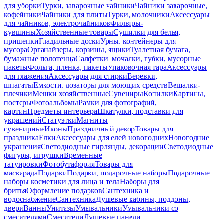
для уборки
Турки, заварочные чайники
Чайники заварочные,
кофейники
Чайники для плиты
Турки, молочники
Аксессуары
для чайников, электрочайников
Фильтры-
кувшины
Хозяйственные товары
Сушилки для белья,
прищепки
Гладильные доски
Урны, контейнеры для
мусора
Органайзеры, корзины, ящики
Туалетная бумага,
бумажные полотенца
Салфетки, мочалки, губки, мусорные
пакеты
Фольга, пленка, пакеты
Упаковочная тара
Аксессуары
для глажения
Аксессуары для стирки
Веревки,
шпагаты
Емкости, дозаторы для моющих средств
Вешалки-
плечики
Мешки хозяйственные
Сувениры
Копилки
Картины,
постеры
Фотоальбомы
Рамки для фотографий,
картин
Предметы интерьера
Шкатулки, подставки для
украшений
Статуэтки
Магниты
сувенирные
Иконы
Праздничный декор
Товары для
праздника
Елки
Аксессуары для елей новогодних
Новогодние
украшения
Светодиодные гирлянды, декорации
Светодиодные
фигуры, игрушки
Временные
татуировки
Фотобутафория
Товары для
маскарада
Подарки
Подарки, подарочные наборы
Подарочные
наборы косметики для лица и тела
Наборы для
бритья
Оформление подарков
Сантехника и
водоснабжение
Сантехника
Душевые кабины, поддоны,
двери
Ванны
Унитазы
Умывальники
Умывальники со
смесителями
Смесители
Душевые панели,