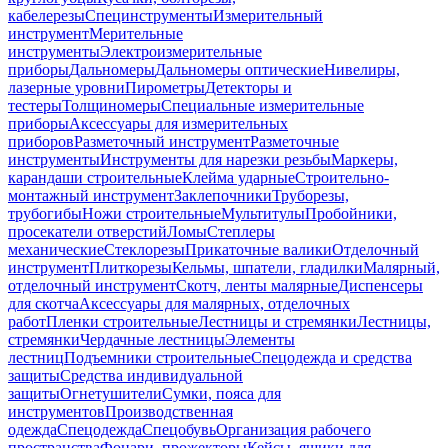
кабелерезы
Специнструменты
Измерительный
инструмент
Мерительные
инструменты
Электроизмерительные
приборы
Дальномеры
Дальномеры оптические
Нивелиры,
лазерные уровни
Пирометры
Детекторы и
тестеры
Толщиномеры
Специальные измерительные
приборы
Аксессуары для измерительных
приборов
Разметочный инструмент
Разметочные
инструменты
Инструменты для нарезки резьбы
Маркеры,
карандаши строительные
Клейма ударные
Строительно-
монтажный инструмент
Заклепочники
Труборезы,
трубогибы
Ножи строительные
Мультитулы
Пробойники,
просекатели отверстий
Ломы
Степлеры
механические
Стеклорезы
Прикаточные валики
Отделочный
инструмент
Плиткорезы
Кельмы, шпатели, гладилки
Малярный,
отделочный инструмент
Скотч, ленты малярные
Диспенсеры
для скотча
Аксессуары для малярных, отделочных
работ
Пленки строительные
Лестницы и стремянки
Лестницы,
стремянки
Чердачные лестницы
Элементы
лестниц
Подъемники строительные
Спецодежда и средства
защиты
Средства индивидуальной
защиты
Огнетушители
Сумки, пояса для
инструментов
Производственная
одежда
Спецодежда
Спецобувь
Организация рабочего
пространства
Фонари, прожекторы
Кейсы, ящики для