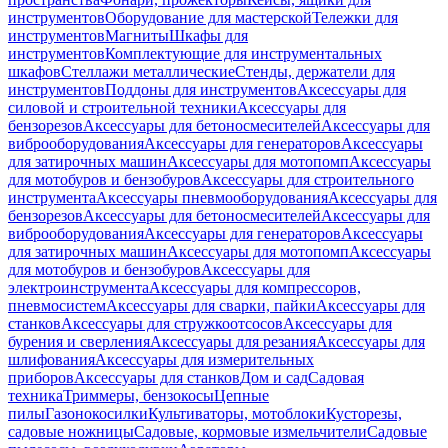
инструментов
Оборудование для мастерской
Тележки для
инструментов
Магниты
Шкафы для
инструментов
Комплектующие для инструментальных
шкафов
Стеллажи металлические
Стенды, держатели для
инструментов
Поддоны для инструментов
Аксессуары для
силовой и строительной техники
Аксессуары для
бензорезов
Аксессуары для бетоносмесителей
Аксессуары для
виброоборудования
Аксессуары для генераторов
Аксессуары
для затирочных машин
Аксессуары для мотопомп
Аксессуары
для мотобуров и бензобуров
Аксессуары для строительного
инструмента
Аксессуары пневмооборудования
Аксессуары для
бензорезов
Аксессуары для бетоносмесителей
Аксессуары для
виброоборудования
Аксессуары для генераторов
Аксессуары
для затирочных машин
Аксессуары для мотопомп
Аксессуары
для мотобуров и бензобуров
Аксессуары для
электроинструмента
Аксессуары для компрессоров,
пневмосистем
Аксессуары для сварки, пайки
Аксессуары для
станков
Аксессуары для стружкоотсосов
Аксессуары для
бурения и сверления
Аксессуары для резания
Аксессуары для
шлифования
Аксессуары для измерительных
приборов
Аксессуары для станков
Дом и сад
Садовая
техника
Триммеры, бензокосы
Цепные
пилы
Газонокосилки
Культиваторы, мотоблоки
Кусторезы,
садовые ножницы
Садовые, кормовые измельчители
Садовые