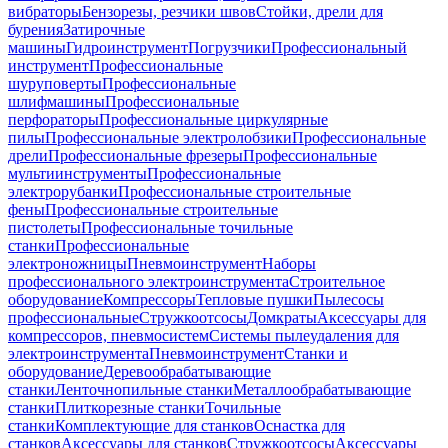
вибраторы
Бензорезы, резчики швов
Стойки, дрели для
бурения
Затирочные
машины
Гидроинструмент
Погрузчики
Профессиональный
инструмент
Профессиональные
шуруповерты
Профессиональные
шлифмашины
Профессиональные
перфораторы
Профессиональные циркулярные
пилы
Профессиональные электролобзики
Профессиональные
дрели
Профессиональные фрезеры
Профессиональные
мультиинструменты
Профессиональные
электрорубанки
Профессиональные строительные
фены
Профессиональные строительные
пистолеты
Профессиональные точильные
станки
Профессиональные
электроножницы
Пневмоинструмент
Наборы
профессионального электроинструмента
Строительное
оборудование
Компрессоры
Тепловые пушки
Пылесосы
профессиональные
Стружкоотсосы
Домкраты
Аксессуары для
компрессоров, пневмосистем
Системы пылеудаления для
электроинструмента
Пневмоинструмент
Станки и
оборудование
Деревообрабатывающие
станки
Ленточнопильные станки
Металлообрабатывающие
станки
Плиткорезные станки
Точильные
станки
Комплектующие для станков
Оснастка для
станков
Аксессуары для станков
Стружкоотсосы
Аксессуары