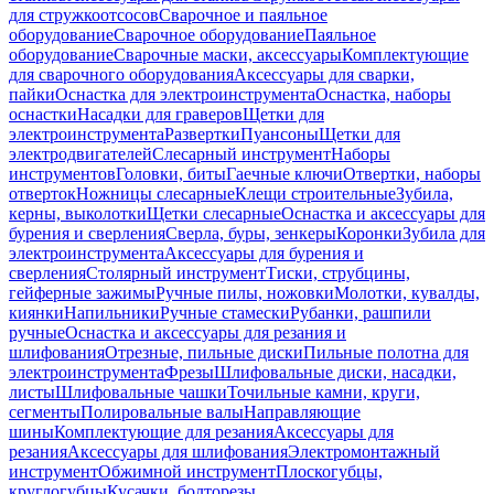
для стружкоотсосов
Сварочное и паяльное
оборудование
Сварочное оборудование
Паяльное
оборудование
Сварочные маски, аксессуары
Комплектующие
для сварочного оборудования
Аксессуары для сварки,
пайки
Оснастка для электроинструмента
Оснастка, наборы
оснастки
Насадки для граверов
Щетки для
электроинструмента
Развертки
Пуансоны
Щетки для
электродвигателей
Слесарный инструмент
Наборы
инструментов
Головки, биты
Гаечные ключи
Отвертки, наборы
отверток
Ножницы слесарные
Клещи строительные
Зубила,
керны, выколотки
Щетки слесарные
Оснастка и аксессуары для
бурения и сверления
Сверла, буры, зенкеры
Коронки
Зубила для
электроинструмента
Аксессуары для бурения и
сверления
Столярный инструмент
Тиски, струбцины,
гейферные зажимы
Ручные пилы, ножовки
Молотки, кувалды,
киянки
Напильники
Ручные стамески
Рубанки, рашпили
ручные
Оснастка и аксессуары для резания и
шлифования
Отрезные, пильные диски
Пильные полотна для
электроинструмента
Фрезы
Шлифовальные диски, насадки,
листы
Шлифовальные чашки
Точильные камни, круги,
сегменты
Полировальные валы
Направляющие
шины
Комплектующие для резания
Аксессуары для
резания
Аксессуары для шлифования
Электромонтажный
инструмент
Обжимной инструмент
Плоскогубцы,
круглогубцы
Кусачки, болторезы,