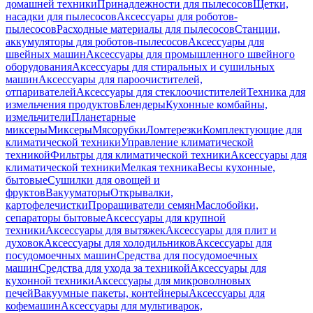
домашней техники
Принадлежности для пылесосов
Щетки,
насадки для пылесосов
Аксессуары для роботов-
пылесосов
Расходные материалы для пылесосов
Станции,
аккумуляторы для роботов-пылесосов
Аксессуары для
швейных машин
Аксессуары для промышленного швейного
оборудования
Аксессуары для стиральных и сушильных
машин
Аксессуары для пароочистителей,
отпаривателей
Аксессуары для стеклоочистителей
Техника для
измельчения продуктов
Блендеры
Кухонные комбайны,
измельчители
Планетарные
миксеры
Миксеры
Мясорубки
Ломтерезки
Комплектующие для
климатической техники
Управление климатической
техникой
Фильтры для климатической техники
Аксессуары для
климатической техники
Мелкая техника
Весы кухонные,
бытовые
Сушилки для овощей и
фруктов
Вакууматоры
Открывалки,
картофелечистки
Проращиватели семян
Маслобойки,
сепараторы бытовые
Аксессуары для крупной
техники
Аксессуары для вытяжек
Аксессуары для плит и
духовок
Аксессуары для холодильников
Аксессуары для
посудомоечных машин
Средства для посудомоечных
машин
Средства для ухода за техникой
Аксессуары для
кухонной техники
Аксессуары для микроволновых
печей
Вакуумные пакеты, контейнеры
Аксессуары для
кофемашин
Аксессуары для мультиварок,