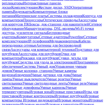
репликаторы
Интерактивные панели,
доски
Комплектующие
Жесткие диски, SSD
Оперативная
память
Видеокарты
Компьютерные блоки
питания
Материнские платы
Системы охлаждения
Корпуса для
компьютеров
Процессоры
Оптические приводы
Аксессуары
для корпусов ПК
Боксы, док-станции для накопителей
Сетевое
оборудование
Маршрутизаторы, DSL-модемы
Wi-Fi точки
доступа, усилители сигнала
Беспроводные
адаптеры
Коммутаторы
Сетевые адаптеры
Powerline
Сетевые
комплектующие
IP-телефония
Медиаконвертеры
Кабели,
переходники сетевые
Антенны для беспроводной
связи
Аксессуары для компьютерной техники
Подставки для
ноутбуков
Аксессуары для ноутбуков
Очки для
компьютера
Рюкзаки для ноутбуков
Сумки, чехлы для
ноутбуков
Средства для ухода за электроникой
Программное
обеспечение
Система Умный дом
Управление умным
домом
Умные колонки, станции
Умные камеры
видеонаблюдения
Умные датчики для дома
Умные
лампы
Умные выключатели
Умные розетки
Умные
светильники
Умные светодиодные ленты
Умные реле
Умные
замки
Умные домофоны
Умные карнизы
Умные
терморегуляторы
Игровая зона
Игровые приставки
Игры для
приставок
Игровые контроллеры
Игровые ноутбуки
Игровые
компьютеры
Игровые видеокарты
Игровые мониторы
Игровые
телевизоры
Игровые мыши
Игровые клавиатуры
Игровые