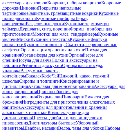
аксессуары для ковров
Коврики, наборы ковриков
Ковровые
дорожки
Циновки
Покрытия напольные
тафтинговые
Защитные, грязезащитные коврики
Кухонные
принадлежности
Кухонные приборы
Терки,
овощерезки
Разделочные доски
Кухонные термометры,
таймеры
Дуршлаги, сита, воронки
Формы, приборы для
приготовления
Молотки для мяса, тендерайзеры
Кухонные
мелочи
Миски
Кухонный текстиль
Кухонные фартуки,
прихватки
Кухонные полотенца
Скатерти, сервировочные
салфетки
Организация хранения на кухне
Посуда для
хранения
Органайзеры для кухни
Органайзеры для
специй
Посуда для ланча
Полки и аксессуары на
рейлинги
Рейлинги для кухни
Одноразовая посуда,
упаковка
Вакуумные пакеты,
контейнеры
Бакалея
Кофе
Чай
Цикорий, какао, горячий
шоколад
Сиропы и топпинги
Консервирование и
дистилляция
Автоклавы для консервирования
Аксессуары для
консервирования
Приспособления для
консервирования
Открывалки
Пивоварни
Емкости для
брожения
Ингредиенты для приготовления алкогольных
напитков
Аксессуары для приготовления и хранения
алкогольных напитков
Комплектующие для
дистилляторов
Прессы, дробилки для виноделия и
пивоварения
Дистилляторы бытовые
Уборочный
инвентарь
Швабры, насадки
Ведра, тазы для уборки
Наборы