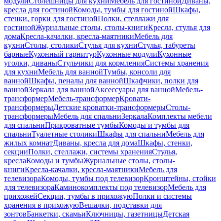
модули
Столешницы для кухни
Мебель для гостиной
Диваны,
кресла для гостиной
Комоды, тумбы для гостиной
Шкафы,
стенки, горки для гостиной
Полки, стеллажи для
гостиной
Журнальные столы, столы-книги
Кресла, стулья для
дома
Кресла-качалки, кресла-маятники
Мебель для
кухни
Столы, столики
Стулья для кухни
Стулья, табуреты
барные
Кухонный гарнитур
Кухонные модули
Кухонные
уголки, диваны
Стульчики для кормления
Системы хранения
для кухни
Мебель для ванной
Тумбы, консоли для
ванной
Шкафы, пеналы для ванной
Шкафчики, полки для
ванной
Зеркала для ванной
Аксессуары для ванной
Мебель-
трансформер
Мебель-трансформер
Кровати-
трансформеры
Детские кроватки-трансформеры
Столы-
трансформеры
Мебель для спальни
Зеркала
Комплекты мебели
для спальни
Прикроватные тумбы
Комоды и тумбы для
спальни
Туалетные столики
Шкафы для спальни
Мебель для
жилых комнат
Диваны, кресла для дома
Шкафы, стенки,
секции
Полки, стеллажи, системы хранения
Стулья,
кресла
Комоды и тумбы
Журнальные столы, столы-
книги
Кресла-качалки, кресла-маятники
Мебель для
телевизора
Комоды, тумбы под телевизор
Кронштейны, стойки
для телевизора
Каминокомплекты под телевизор
Мебель для
прихожей
Секции, тумбы в прихожую
Полки и системы
хранения в прихожую
Вешалки, подставки для
зонтов
Банкетки, скамьи
Ключницы, газетницы
Детская