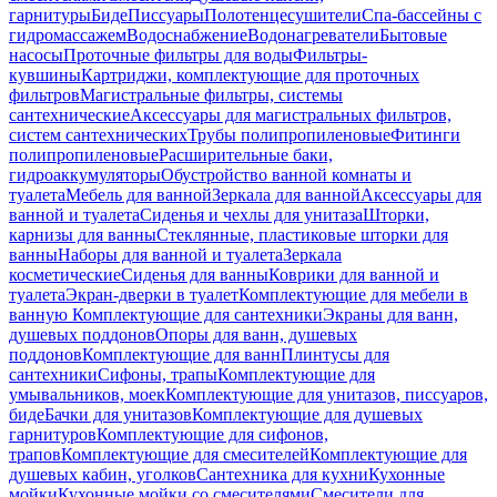
гарнитуры
Биде
Писсуары
Полотенцесушители
Спа-бассейны с
гидромассажем
Водоснабжение
Водонагреватели
Бытовые
насосы
Проточные фильтры для воды
Фильтры-
кувшины
Картриджи, комплектующие для проточных
фильтров
Магистральные фильтры, системы
сантехнические
Аксессуары для магистральных фильтров,
систем сантехнических
Трубы полипропиленовые
Фитинги
полипропиленовые
Расширительные баки,
гидроаккумуляторы
Обустройство ванной комнаты и
туалета
Мебель для ванной
Зеркала для ванной
Аксессуары для
ванной и туалета
Сиденья и чехлы для унитаза
Шторки,
карнизы для ванны
Стеклянные, пластиковые шторки для
ванны
Наборы для ванной и туалета
Зеркала
косметические
Сиденья для ванны
Коврики для ванной и
туалета
Экран-дверки в туалет
Комплектующие для мебели в
ванную
Комплектующие для сантехники
Экраны для ванн,
душевых поддонов
Опоры для ванн, душевых
поддонов
Комплектующие для ванн
Плинтусы для
сантехники
Сифоны, трапы
Комплектующие для
умывальников, моек
Комплектующие для унитазов, писсуаров,
биде
Бачки для унитазов
Комплектующие для душевых
гарнитуров
Комплектующие для сифонов,
трапов
Комплектующие для смесителей
Комплектующие для
душевых кабин, уголков
Сантехника для кухни
Кухонные
мойки
Кухонные мойки со смесителями
Смесители для