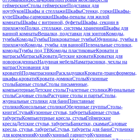
геймерские
Столы геймерские
Подставки для
ноутбуков
Шкафы и стеллажи
Шкафы
Стенки, горки
Шкафы-
купе
Шкафы-гармошки
Шкафы-пеналы для жилой
комнаты
Шкафы с витриной, буфеты
Шкафы, секции в
прихожую
Полки, стеллажи, системы хранения
Шкафы для
ванной комнаты
Вешалки, подставки для зонтов
Комоды,
тумбы
Комоды
Тумбы
Прикроватные тумбы
Обувницы, тумбы в
прихожую
Комоды, тумбы для ванной
Пеленальные столики,
комоды
Тумбы под ТВ
Комоды пластиковые
Кровати и
матрасы
Матрасы
Кровати
Детские кровати
Кроватки для
новорожденных
Надувная мебель
Наматрасники, чехлы на
матрас
Основания для
кроватей
Подматрасники
Раскладушки
Кровати-трансформеры,
шкафы-кровати
Кровати-домики
Столы
Кухонные
столы
Барные столы
Столы письменные,
компьютерные
Детские столы
Туалетные столики
Журнальные
столы
Садовые столы
Растущие столы и парты
Столы,
журнальные столики для бани
Приставные
столики
Консольные столики
Обеденные группы
Столы-
книги
Стулья
Кухонные стулья, табуреты
Барные стулья,
табуреты
Компьютерные кресла, стулья
Геймерские
кресла
Детские стулья, табуреты
Банкетки, скамьи
Садовые
кресла, стулья, табуреты
Стулья, табуреты для бани
Стульчики
для кормления
Кухня
Кухонный гарнитур
Кухонные