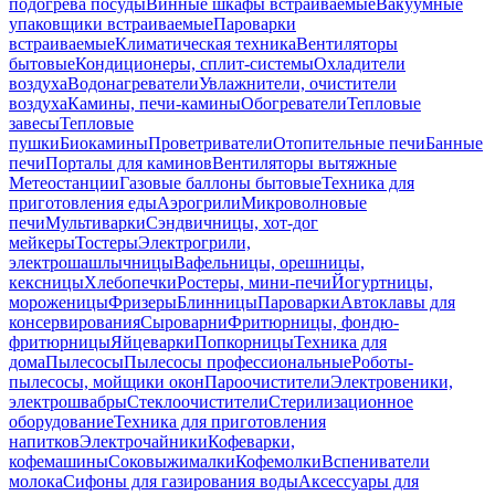
подогрева посуды
Винные шкафы встраиваемые
Вакуумные
упаковщики встраиваемые
Пароварки
встраиваемые
Климатическая техника
Вентиляторы
бытовые
Кондиционеры, сплит-системы
Охладители
воздуха
Водонагреватели
Увлажнители, очистители
воздуха
Камины, печи-камины
Обогреватели
Тепловые
завесы
Тепловые
пушки
Биокамины
Проветриватели
Отопительные печи
Банные
печи
Порталы для каминов
Вентиляторы вытяжные
Метеостанции
Газовые баллоны бытовые
Техника для
приготовления еды
Аэрогрили
Микроволновые
печи
Мультиварки
Сэндвичницы, хот-дог
мейкеры
Тостеры
Электрогрили,
электрошашлычницы
Вафельницы, орешницы,
кексницы
Хлебопечки
Ростеры, мини-печи
Йогуртницы,
мороженицы
Фризеры
Блинницы
Пароварки
Автоклавы для
консервирования
Сыроварни
Фритюрницы, фондю-
фритюрницы
Яйцеварки
Попкорницы
Техника для
дома
Пылесосы
Пылесосы профессиональные
Роботы-
пылесосы, мойщики окон
Пароочистители
Электровеники,
электрошвабры
Стеклоочистители
Стерилизационное
оборудование
Техника для приготовления
напитков
Электрочайники
Кофеварки,
кофемашины
Соковыжималки
Кофемолки
Вспениватели
молока
Сифоны для газирования воды
Аксессуары для