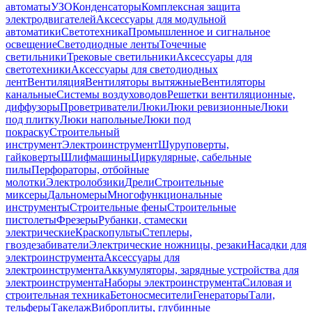
автоматы
УЗО
Конденсаторы
Комплексная защита
электродвигателей
Аксессуары для модульной
автоматики
Светотехника
Промышленное и сигнальное
освещение
Светодиодные ленты
Точечные
светильники
Трековые светильники
Аксессуары для
светотехники
Аксессуары для светодиодных
лент
Вентиляция
Вентиляторы вытяжные
Вентиляторы
канальные
Системы воздуховодов
Решетки вентиляционные,
диффузоры
Проветриватели
Люки
Люки ревизионные
Люки
под плитку
Люки напольные
Люки под
покраску
Строительный
инструмент
Электроинструмент
Шуруповерты,
гайковерты
Шлифмашины
Циркулярные, сабельные
пилы
Перфораторы, отбойные
молотки
Электролобзики
Дрели
Строительные
миксеры
Дальномеры
Многофункциональные
инструменты
Строительные фены
Строительные
пистолеты
Фрезеры
Рубанки, стамески
электрические
Краскопульты
Степлеры,
гвоздезабиватели
Электрические ножницы, резаки
Насадки для
электроинструмента
Аксессуары для
электроинструмента
Аккумуляторы, зарядные устройства для
электроинструмента
Наборы электроинструмента
Силовая и
строительная техника
Бетоносмесители
Генераторы
Тали,
тельферы
Такелаж
Виброплиты, глубинные