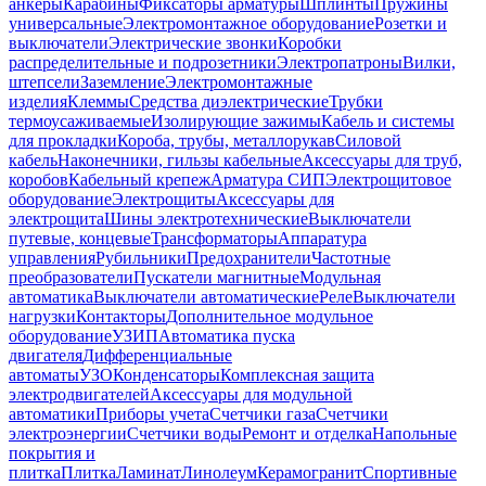
анкеры
Карабины
Фиксаторы арматуры
Шплинты
Пружины
универсальные
Электромонтажное оборудование
Розетки и
выключатели
Электрические звонки
Коробки
распределительные и подрозетники
Электропатроны
Вилки,
штепсели
Заземление
Электромонтажные
изделия
Клеммы
Средства диэлектрические
Трубки
термоусаживаемые
Изолирующие зажимы
Кабель и системы
для прокладки
Короба, трубы, металлорукав
Силовой
кабель
Наконечники, гильзы кабельные
Аксессуары для труб,
коробов
Кабельный крепеж
Арматура СИП
Электрощитовое
оборудование
Электрощиты
Аксессуары для
электрощита
Шины электротехнические
Выключатели
путевые, концевые
Трансформаторы
Аппаратура
управления
Рубильники
Предохранители
Частотные
преобразователи
Пускатели магнитные
Модульная
автоматика
Выключатели автоматические
Реле
Выключатели
нагрузки
Контакторы
Дополнительное модульное
оборудование
УЗИП
Автоматика пуска
двигателя
Дифференциальные
автоматы
УЗО
Конденсаторы
Комплексная защита
электродвигателей
Аксессуары для модульной
автоматики
Приборы учета
Счетчики газа
Счетчики
электроэнергии
Счетчики воды
Ремонт и отделка
Напольные
покрытия и
плитка
Плитка
Ламинат
Линолеум
Керамогранит
Спортивные