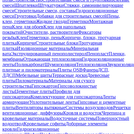
смеси
Шпатлевки
Штукатурки
Стяжки, самонивелирующие
смеси
Строительные смеси, составы
Гидроизоляционные
смеси
Грунтовки
Добавки для строительных смесей
Пены,
клеи, герметики
Жидкие гвозди
Герметики
Монтажная
пена
Клеи для обоев
Клеи для напольных
покрытий
Очистители, растворители
Фиксаторы
резьбы
Клеи
Герметики, пены
Кирпичи, блоки, тротуарная
плитка
Кирпичи
Строительные блоки
Тротуарная
плитка
Изоляционные материалы
Минеральная
вата
Экструдированный пенополистирол
Пенопласт
Пленки,
мембраны
Отражающая теплоизоляция
Гидроизоляционные
ленты
Поликарбонат
Шумоизоляция
Теплоизоляция
Звукоизоляц
плитные и пиломатериалы
Плиты OSB
Фанера
ДСП,
ЛДСП
Мебельные щиты
Террасные доски
Древесные
плиты
Пиломатериалы
Материалы для сухого
строительства
Гипсокартон
Гипсоволокнистые
листы
Цементные плиты
Профили для
гипсокартона
Комплектующие для гипсокартона
Ленты
армирующие
Уплотнительные ленты
Гипсовые и цементные
плиты
Вентиляторы вытяжные
Системы воздуховодов
Решетки
вентиляционные, диффузоры
Кровля и водосток
Черепица и
кровельные материалы
Водосточные системы
Поверхностный
водоотвод
Кровельные софиты
Доборные элементы
кровли
Гидроизоляционные