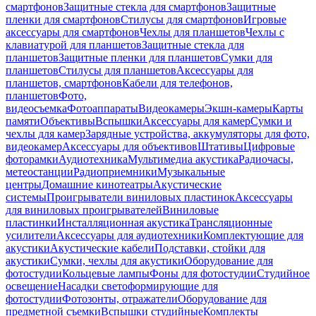
смартфонов
Защитные стекла для смартфонов
Защитные
пленки для смартфонов
Стилусы для смартфонов
Игровые
аксессуары для смартфонов
Чехлы для планшетов
Чехлы с
клавиатурой для планшетов
Защитные стекла для
планшетов
Защитные пленки для планшетов
Сумки для
планшетов
Стилусы для планшетов
Аксессуары для
планшетов, смартфонов
Кабели для телефонов,
планшетов
Фото,
видеосъемка
Фотоаппараты
Видеокамеры
Экшн-камеры
Карты
памяти
Объективы
Вспышки
Аксессуары для камер
Сумки и
чехлы для камер
Зарядные устройства, аккумуляторы для фото,
видеокамер
Аксессуары для объективов
Штативы
Цифровые
фоторамки
Аудиотехника
Мультимедиа акустика
Радиочасы,
метеостанции
Радиоприемники
Музыкальные
центры
Домашние кинотеатры
Акустические
системы
Проигрыватели виниловых пластинок
Аксессуары
для виниловых проигрывателей
Виниловые
пластинки
Инсталляционная акустика
Трансляционные
усилители
Аксессуары для аудиотехники
Комплектующие для
акустики
Акустические кабели
Подставки, стойки для
акустики
Сумки, чехлы для акустики
Оборудование для
фотостудии
Кольцевые лампы
Фоны для фотостудии
Студийное
освещение
Насадки светоформирующие для
фотостудии
Фотозонты, отражатели
Оборудование для
предметной съемки
Вспышки студийные
Комплекты