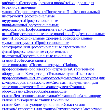
вибраторы
Бензорезы, резчики швов
Стойки, дрели для
бурения
Затирочные
машины
Гидроинструмент
Погрузчики
Профессиональный
инструмент
Профессиональные
шуруповерты
Профессиональные
шлифмашины
Профессиональные
перфораторы
Профессиональные циркулярные
пилы
Профессиональные электролобзики
Профессиональные
дрели
Профессиональные фрезеры
Профессиональные
мультиинструменты
Профессиональные
электрорубанки
Профессиональные строительные
фены
Профессиональные строительные
пистолеты
Профессиональные точильные
станки
Профессиональные
электроножницы
Пневмоинструмент
Наборы
профессионального электроинструмента
Строительное
оборудование
Компрессоры
Тепловые пушки
Пылесосы
профессиональные
Стружкоотсосы
Домкраты
Аксессуары для
компрессоров, пневмосистем
Системы пылеудаления для
электроинструмента
Пневмоинструмент
Станки и
оборудование
Деревообрабатывающие
станки
Ленточнопильные станки
Металлообрабатывающие
станки
Плиткорезные станки
Точильные
станки
Комплектующие для станков
Оснастка для
станков
Аксессуары для станков
Стружкоотсосы
Аксессуары