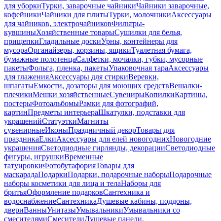
для уборки
Турки, заварочные чайники
Чайники заварочные,
кофейники
Чайники для плиты
Турки, молочники
Аксессуары
для чайников, электрочайников
Фильтры-
кувшины
Хозяйственные товары
Сушилки для белья,
прищепки
Гладильные доски
Урны, контейнеры для
мусора
Органайзеры, корзины, ящики
Туалетная бумага,
бумажные полотенца
Салфетки, мочалки, губки, мусорные
пакеты
Фольга, пленка, пакеты
Упаковочная тара
Аксессуары
для глажения
Аксессуары для стирки
Веревки,
шпагаты
Емкости, дозаторы для моющих средств
Вешалки-
плечики
Мешки хозяйственные
Сувениры
Копилки
Картины,
постеры
Фотоальбомы
Рамки для фотографий,
картин
Предметы интерьера
Шкатулки, подставки для
украшений
Статуэтки
Магниты
сувенирные
Иконы
Праздничный декор
Товары для
праздника
Елки
Аксессуары для елей новогодних
Новогодние
украшения
Светодиодные гирлянды, декорации
Светодиодные
фигуры, игрушки
Временные
татуировки
Фотобутафория
Товары для
маскарада
Подарки
Подарки, подарочные наборы
Подарочные
наборы косметики для лица и тела
Наборы для
бритья
Оформление подарков
Сантехника и
водоснабжение
Сантехника
Душевые кабины, поддоны,
двери
Ванны
Унитазы
Умывальники
Умывальники со
смесителями
Смесители
Душевые панели,