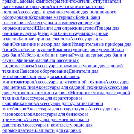
грядки
Садовые компостеры
Уничтожители, отпугиватели
насекомых и грызунов
Автоматизация и контроль
полива
Аксессуары и комплектующие для поливочного
оборудования
Укрывные материалы
Бочки, баки
пластиковые
Аксессуары и комплектующие для
опрыскивателей
Шланги для опрыскивателей
Товары для
бани
Бани
Сауны
Двери для бани и сауны
Бондарные
изделия
Банные принадлежности
Аксессуары для
бани
Оснащение и декор для бани
Измерительные приборы для
бани
Фитобочки, купели
Комплектующие для купелей
Окна
для бани
Мебель для бани и сауны
Ручки дверные для бани и
сауны
Эфирные масла
Спа-бассейны с
гидромассажем
Аксессуары и комплектующие для садовой
техники
Навесное оборудование
Двигатели для
мотоблоков
Прицепы для мотоблоков,
минитракторов
Аксессуары для газонной техники
Аксессуары
для цепных пил
Аксессуары для садовой техники
Аксессуары
для кусторезов, ножниц садовых
Моторные масла для садовой
техники
Аксессуары для аэратоторов и
скарификаторов
Аксессуары для культиваторов и
мотоблоков
Аксессуары для воздуходувок
Аксессуары для
газонокосилок
Аксессуары для бензокос и
триммеров
Аксессуары для моек высокого
давления
Аксессуары и комплектующие для
опрыскивателей
Запчасти для садовых