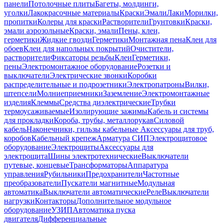
панели
Потолочные плиты
Багеты, молдинги,
уголки
Лакокрасочные материалы
Краски
Эмали
Лаки
Морилки,
пропитки
Колеры для краски
Растворители
Грунтовки
Краски,
эмали аэрозольные
Краски, эмали
Пены, клеи,
герметики
Жидкие гвозди
Герметики
Монтажная пена
Клеи для
обоев
Клеи для напольных покрытий
Очистители,
растворители
Фиксаторы резьбы
Клеи
Герметики,
пены
Электромонтажное оборудование
Розетки и
выключатели
Электрические звонки
Коробки
распределительные и подрозетники
Электропатроны
Вилки,
штепсели
Молниеприемники
Заземление
Электромонтажные
изделия
Клеммы
Средства диэлектрические
Трубки
термоусаживаемые
Изолирующие зажимы
Кабель и системы
для прокладки
Короба, трубы, металлорукав
Силовой
кабель
Наконечники, гильзы кабельные
Аксессуары для труб,
коробов
Кабельный крепеж
Арматура СИП
Электрощитовое
оборудование
Электрощиты
Аксессуары для
электрощита
Шины электротехнические
Выключатели
путевые, концевые
Трансформаторы
Аппаратура
управления
Рубильники
Предохранители
Частотные
преобразователи
Пускатели магнитные
Модульная
автоматика
Выключатели автоматические
Реле
Выключатели
нагрузки
Контакторы
Дополнительное модульное
оборудование
УЗИП
Автоматика пуска
двигателя
Дифференциальные