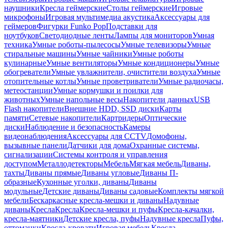
наушники
Кресла геймерские
Столы геймерские
Игровые
микрофоны
Игровая мультимедиа акустика
Аксессуары для
геймеров
Фигурки Funko Pop
Подставки для
ноутбуков
Светодиодные ленты
Лампы для мониторов
Умная
техника
Умные роботы-пылесосы
Умные телевизоры
Умные
стиральные машины
Умные чайники
Умные роботы
кулинарные
Умные вентиляторы
Умные кондиционеры
Умные
обогреватели
Умные увлажнители, очистители воздуха
Умные
отопительные котлы
Умные проветриватели
Умные радиочасы,
метеостанции
Умные кормушки и поилки для
животных
Умные напольные весы
Накопители данных
USB
Flash накопители
Внешние HDD, SSD диски
Карты
памяти
Сетевые накопители
Картридеры
Оптические
диски
Наблюдение и безопасность
Камеры
видеонаблюдения
Аксессуары для CCTV
Домофоны,
вызывные панели
Датчики для дома
Охранные системы,
сигнализации
Системы контроля и управления
доступом
Металлодетекторы
Мебель
Мягкая мебель
Диваны,
тахты
Диваны прямые
Диваны угловые
Диваны П-
образные
Кухонные уголки, диваны
Диваны
модульные
Детские диваны
Диваны садовые
Комплекты мягкой
мебели
Бескаркасные кресла-мешки и диваны
Надувные
диваны
Кресла
Кресла
Кресла-мешки и пуфы
Кресла-качалки,
кресла-маятники
Детские кресла, пуфы
Надувные кресла
Пуфы,
оттоманки
Кресла-кровати
Игровая мебель
Кресла