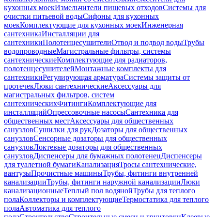
кухонных моек
Измельчители пищевых отходов
Системы для
очистки питьевой воды
Сифоны для кухонных
моек
Комплектующие для кухонных моек
Инженерная
сантехника
Инсталляции для
сантехники
Полотенцесушители
Отвод и подвод воды
Трубы
водопроводные
Магистральные фильтры, системы
сантехнические
Комплектующие для радиаторов,
полотенцесушителей
Монтажные комплекты для
сантехники
Регулирующая арматура
Системы защиты от
протечек
Люки сантехнические
Аксессуары для
магистральных фильтров, систем
сантехнических
Фитинги
Комплектующие для
инсталляций
Опрессовочные насосы
Сантехника для
общественных мест
Аксессуары для общественных
санузлов
Сушилки для рук
Дозаторы для общественных
санузлов
Сенсорные дозаторы для общественных
санузлов
Локтевые дозаторы для общественных
санузлов
Диспенсеры для бумажных полотенец
Диспенсеры
для туалетной бумаги
Канализация
Тросы сантехнические,
вантузы
Прочистные машины
Трубы, фитинги внутренней
канализации
Трубы, фитинги наружной канализации
Люки
канализационные
Теплый пол водяной
Трубы для теплого
пола
Коллекторы и комплектующие
Термостатика для теплого
пола
Автоматика для теплого
пола
Строительство
Строительные смеси и грунтовки
Клеевые