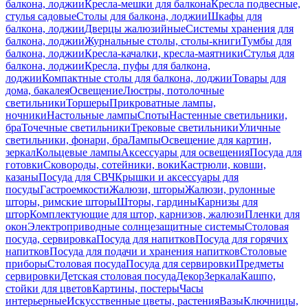
балкона, лоджии
Кресла-мешки для балкона
Кресла подвесные,
стулья садовые
Столы для балкона, лоджии
Шкафы для
балкона, лоджии
Дверцы жалюзийные
Системы хранения для
балкона, лоджии
Журнальные столы, столы-книги
Тумбы для
балкона, лоджии
Кресла-качалки, кресла-маятники
Стулья для
балкона, лоджии
Кресла, пуфы для балкона,
лоджии
Компактные столы для балкона, лоджии
Товары для
дома, бакалея
Освещение
Люстры, потолочные
светильники
Торшеры
Прикроватные лампы,
ночники
Настольные лампы
Споты
Настенные светильники,
бра
Точечные светильники
Трековые светильники
Уличные
светильники, фонари, бра
Лампы
Освещение для картин,
зеркал
Кольцевые лампы
Аксессуары для освещения
Посуда для
готовки
Сковороды, сотейники, воки
Кастрюли, ковши,
казаны
Посуда для СВЧ
Крышки и аксессуары для
посуды
Гастроемкости
Жалюзи, шторы
Жалюзи, рулонные
шторы, римские шторы
Шторы, гардины
Карнизы для
штор
Комплектующие для штор, карнизов, жалюзи
Пленки для
окон
Электроприводные солнцезащитные системы
Столовая
посуда, сервировка
Посуда для напитков
Посуда для горячих
напитков
Посуда для подачи и хранения напитков
Столовые
приборы
Столовая посуда
Посуда для сервировки
Предметы
сервировки
Детская столовая посуда
Декор
Зеркала
Кашпо,
стойки для цветов
Картины, постеры
Часы
интерьерные
Искусственные цветы, растения
Вазы
Ключницы,