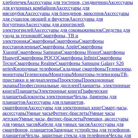
хлебопечек
Аксессуары для тостеров, сэндвичниц
Аксессуары
для кухонных комбайнов
Аксессуары для
мясорубок
Аксессуары для блендеров, миксеров
Аксессуары
для сушилок овощей и фруктов
Аксессуары для
йогуртниц
Аксессуары для аэрогрилей,
электрогрилей
Аксессуары для соковыжималок
Средства для
ухода за техникой
Смартфоны, ТВ и
электроника
Смартфоны
Смартфоны
Смартфоны
восстановленные
Смартфоны Apple
Смартфоны
Xiaomi
Смартфоны Samsung
Смартфоны Honor
Смартфоны
Huawei
Смартфоны POCO
Смартфоны Infinix
Смартфоны
Tecno
Смартфоны Realme
Смартфоны Samsung Galaxy S26
series
Кнопочные телефоны
Складные смартфоны
Телевизоры,
мониторы
Телевизоры
Мониторы
Мониторы-телевизоры
ТВ-
приставки и медиаплееры
Проекторы
Проекционные
экраны
Профессиональные дисплеи
Планшеты, электронные
книги
Планшеты
Электронные книги
Графические
планшеты
Блокноты электронные
Чехлы, бамперы для
планшетов
Аксессуары для планшетов,
смартфонов
Аксессуары для электронных книг
Смарт-часы,
аксессуары
Умные часы
Фитнес-браслеты
Умные часы
детские
Умные часы, фитнес-браслеты
Ремешки, аксессуары
для умных часов
Кабели для умных часов
Аксессуары для
смартфонов, планшетов
Зарядные устройства для телефонов,
планшетов
Чехлы, защитные стекла для телефонов
Чехлы для