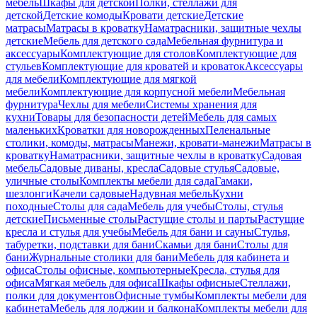
мебель
Шкафы для детской
Полки, стеллажи для
детской
Детские комоды
Кровати детские
Детские
матрасы
Матрасы в кроватку
Наматрасники, защитные чехлы
детские
Мебель для детского сада
Мебельная фурнитура и
аксессуары
Комплектующие для столов
Комплектующие для
стульев
Комплектующие для кроватей и кроваток
Аксессуары
для мебели
Комплектующие для мягкой
мебели
Комплектующие для корпусной мебели
Мебельная
фурнитура
Чехлы для мебели
Системы хранения для
кухни
Товары для безопасности детей
Мебель для самых
маленьких
Кроватки для новорожденных
Пеленальные
столики, комоды, матрасы
Манежи, кровати-манежи
Матрасы в
кроватку
Наматрасники, защитные чехлы в кроватку
Садовая
мебель
Садовые диваны, кресла
Садовые стулья
Садовые,
уличные столы
Комплекты мебели для сада
Гамаки,
шезлонги
Качели садовые
Надувная мебель
Кухни
походные
Столы для сада
Мебель для учебы
Столы, стулья
детские
Письменные столы
Растущие столы и парты
Растущие
кресла и стулья для учебы
Мебель для бани и сауны
Стулья,
табуретки, подставки для бани
Скамьи для бани
Столы для
бани
Журнальные столики для бани
Мебель для кабинета и
офиса
Столы офисные, компьютерные
Кресла, стулья для
офиса
Мягкая мебель для офиса
Шкафы офисные
Стеллажи,
полки для документов
Офисные тумбы
Комплекты мебели для
кабинета
Мебель для лоджии и балкона
Комплекты мебели для