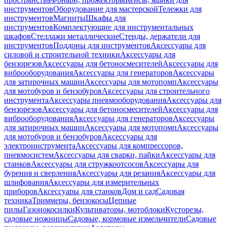
инструментов
Оборудование для мастерской
Тележки для
инструментов
Магниты
Шкафы для
инструментов
Комплектующие для инструментальных
шкафов
Стеллажи металлические
Стенды, держатели для
инструментов
Поддоны для инструментов
Аксессуары для
силовой и строительной техники
Аксессуары для
бензорезов
Аксессуары для бетоносмесителей
Аксессуары для
виброоборудования
Аксессуары для генераторов
Аксессуары
для затирочных машин
Аксессуары для мотопомп
Аксессуары
для мотобуров и бензобуров
Аксессуары для строительного
инструмента
Аксессуары пневмооборудования
Аксессуары для
бензорезов
Аксессуары для бетоносмесителей
Аксессуары для
виброоборудования
Аксессуары для генераторов
Аксессуары
для затирочных машин
Аксессуары для мотопомп
Аксессуары
для мотобуров и бензобуров
Аксессуары для
электроинструмента
Аксессуары для компрессоров,
пневмосистем
Аксессуары для сварки, пайки
Аксессуары для
станков
Аксессуары для стружкоотсосов
Аксессуары для
бурения и сверления
Аксессуары для резания
Аксессуары для
шлифования
Аксессуары для измерительных
приборов
Аксессуары для станков
Дом и сад
Садовая
техника
Триммеры, бензокосы
Цепные
пилы
Газонокосилки
Культиваторы, мотоблоки
Кусторезы,
садовые ножницы
Садовые, кормовые измельчители
Садовые