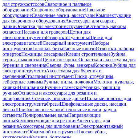
для стружкоотсосов
Сварочное и паяльное
оборудование
Сварочное оборудование
Паяльное
оборудование
Сварочные маски, аксессуары
Комплектующие
для сварочного оборудования
Аксессуары для сварки,
пайки
Оснастка для электроинструмента
Оснастка, наборы
оснастки
Насадки для граверов
Щетки для
электроинструмента
Развертки
Пуансоны
Щетки для
электродвигателей
Слесарный инструмент
Наборы
инструментов
Головки, биты
Гаечные ключи
Отвертки, наборы
отверток
Ножницы слесарные
Клещи строительные
Зубила,
керны, выколотки
Щетки слесарные
Оснастка и аксессуары для
бурения и сверления
Сверла, буры, зенкеры
Коронки
Зубила для
электроинструмента
Аксессуары для бурения и
сверления
Столярный инструмент
Тиски, струбцины,
гейферные зажимы
Ручные пилы, ножовки
Молотки, кувалды,
киянки
Напильники
Ручные стамески
Рубанки, рашпили
ручные
Оснастка и аксессуары для резания и
шлифования
Отрезные, пильные диски
Пильные полотна для
электроинструмента
Фрезы
Шлифовальные диски, насадки,
листы
Шлифовальные чашки
Точильные камни, круги,
сегменты
Полировальные валы
Направляющие
шины
Комплектующие для резания
Аксессуары для
резания
Аксессуары для шлифования
Электромонтажный
инструмент
Обжимной инструмент
Плоскогубцы,
круглогубцы
Кусачки, болторезы,