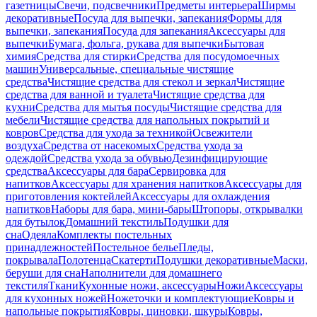
газетницы
Свечи, подсвечники
Предметы интерьера
Ширмы
декоративные
Посуда для выпечки, запекания
Формы для
выпечки, запекания
Посуда для запекания
Аксессуары для
выпечки
Бумага, фольга, рукава для выпечки
Бытовая
химия
Средства для стирки
Средства для посудомоечных
машин
Универсальные, специальные чистящие
средства
Чистящие средства для стекол и зеркал
Чистящие
средства для ванной и туалета
Чистящие средства для
кухни
Средства для мытья посуды
Чистящие средства для
мебели
Чистящие средства для напольных покрытий и
ковров
Средства для ухода за техникой
Освежители
воздуха
Средства от насекомых
Средства ухода за
одеждой
Средства ухода за обувью
Дезинфицирующие
средства
Аксессуары для бара
Сервировка для
напитков
Аксессуары для хранения напитков
Аксессуары для
приготовления коктейлей
Аксессуары для охлаждения
напитков
Наборы для бара, мини-бары
Штопоры, открывалки
для бутылок
Домашний текстиль
Подушки для
сна
Одеяла
Комплекты постельных
принадлежностей
Постельное белье
Пледы,
покрывала
Полотенца
Скатерти
Подушки декоративные
Маски,
беруши для сна
Наполнители для домашнего
текстиля
Ткани
Кухонные ножи, аксессуары
Ножи
Аксессуары
для кухонных ножей
Ножеточки и комплектующие
Ковры и
напольные покрытия
Ковры, циновки, шкуры
Ковры,