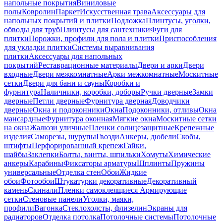
напольные покрытия
Виниловые
полы
Ковролин
Паркет
Искусственная трава
Аксессуары для
напольных покрытий и плитки
Подложка
Плинтусы, уголки,
обводы для труб
Плинтусы для сантехники
Фуги для
плитки
Порожки, профили для пола и плитки
Приспособления
для укладки плитки
Системы выравнивания
плитки
Аксессуары для напольных
покрытий
Реставрационные материалы
Двери и арки
Двери
входные
Двери межкомнатные
Арки межкомнатные
Москитные
сетки
Двери для бани и сауны
Коробки и
фурнитура
Наличники, коробки, доборы
Ручки дверные
Замки
дверные
Петли дверные
Фурнитура дверная
Доводчики
дверные
Окна и подоконники
Окна
Подоконники, отливы
Окна
мансардные
Фурнитура оконная
Мягкие окна
Москитные сетки
на окна
Жалюзи уличные
Пленки солнцезащитные
Крепежные
изделия
Саморезы, шурупы
Гвозди
Анкеры, дюбели
Скобы,
штифты
Перфорированный крепеж
Гайки,
шайбы
Заклепки
Болты, винты, шпильки
Хомуты
Химические
анкеры
Карабины
Фиксаторы арматуры
Шплинты
Пружины
универсальные
Отделка стен
Обои
Жидкие
обои
Фотообои
Штукатурки декоративные
Декоративный
камень
Скинали
Пленки самоклеящиеся
Армирующие
сетки
Стеновые панели
Уголки, маяки,
профили
Вагонка
Стеклохолсты, флизелин
Экраны для
радиаторов
Отделка потолка
Потолочные системы
Потолочные