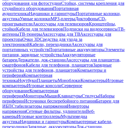
оборудования для фотостудии
Стойки, системы крепления для
студийного оборудования
Портативная
аудиотехника
Наушники и гарнитуры
Портативные колонки,
акустика
Умные колонки
MP3-плееры
Диктофоны
CD-
проигрыватели
Аксессуары для телевизоров
Кронштейны,
стойки
Кабели для телевизоров
Подписки на видеосервисы
ТВ-
антенны
ТВ-тюнеры
Аксессуары для ТВ
Аксессуары для
проектора
Очки 3D
Средства для ухода за
электроникой
Кабели, переходники
Аксессуары для
портативных устройств
Портативные аккумуляторы
Элементы
питания, зарядные устройства
Аккумуляторные
батареи
Держатели, док-станции
Аксессуары для планшетов,
смартфонов
Кабели для телефонов, планшетов
Зарядные
устройства для телефонов, планшетов
Компьютеры и
периферия
Компьютерная
техника
Ноутбуки
Планшеты
Моноблоки
Компьютеры
Игровые
компьютеры
Игровые консоли
Серверное
оборудование
Компьютерная
периферия
Мониторы
Мыши
Клавиатуры
Стилусы
Наборы
периферии
Источники бесперебойного питания
Батареи для
ИБП
Стабилизаторы напряжения
Инверторы
напряжения
Сетевые фильтры, удлинители
Веб-
камеры
Игровые контроллеры
Мультимедиа
акустика
Наушники и гарнитуры
Компьютерные кабели,
переходники
Зарядные, аккумуляторы
Док-станции,