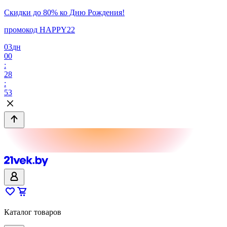
Скидки до 80% ко Дню Рождения!
промокод HAPPY22
03
дн
00
:
28
:
53
Каталог товаров