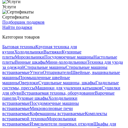
Услуги
Сертификаты
Подборщик подарков
Найти подарки
Категории товаров
Бытовая техника
Крупная техника для
кухни
Холодильники
Вытяжки
Кухонные
плиты
Морозильники
Посудомоечные машины
Настольные
плиты
Винные шкафы
Мини-холодильники
Техника для ухода
за одеждой
Стиральные машины
Стиральные машины
встраиваемые
Утюги
Отпариватели
Швейные, вышивальные
машины
Промышленные швейные
машины
Оверлоки
Сушильные машины, шкафы
Гладильные
системы, прессы
Машинки для удаления катышков
Сушилки
для обуви
Встраиваемая техника, оборудование
Варочные
панели
Духовые шкафы
Холодильники
встраиваемые
Посудомоечные машины
встраиваемые
Микроволновые печи
встраиваемые
Кофемашины встраиваемые
Комплекты
встраиваемой техники
Морозильники
встраиваемые
Измельчители пищевых отходов
Шкафы для