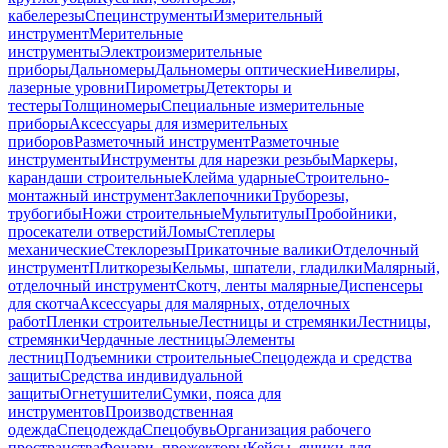
кабелерезы
Специнструменты
Измерительный
инструмент
Мерительные
инструменты
Электроизмерительные
приборы
Дальномеры
Дальномеры оптические
Нивелиры,
лазерные уровни
Пирометры
Детекторы и
тестеры
Толщиномеры
Специальные измерительные
приборы
Аксессуары для измерительных
приборов
Разметочный инструмент
Разметочные
инструменты
Инструменты для нарезки резьбы
Маркеры,
карандаши строительные
Клейма ударные
Строительно-
монтажный инструмент
Заклепочники
Труборезы,
трубогибы
Ножи строительные
Мультитулы
Пробойники,
просекатели отверстий
Ломы
Степлеры
механические
Стеклорезы
Прикаточные валики
Отделочный
инструмент
Плиткорезы
Кельмы, шпатели, гладилки
Малярный,
отделочный инструмент
Скотч, ленты малярные
Диспенсеры
для скотча
Аксессуары для малярных, отделочных
работ
Пленки строительные
Лестницы и стремянки
Лестницы,
стремянки
Чердачные лестницы
Элементы
лестниц
Подъемники строительные
Спецодежда и средства
защиты
Средства индивидуальной
защиты
Огнетушители
Сумки, пояса для
инструментов
Производственная
одежда
Спецодежда
Спецобувь
Организация рабочего
пространства
Фонари, прожекторы
Кейсы, ящики для