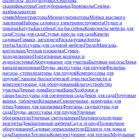
пылесосы, воздуходувки
Аэраторы,
скарификаторы
Снегоуборщики
Дровоколы
Сеялки,
разбрасыватели
семян
Минитракторы
Миникультиваторы
Мойки высокого
давления
Наборы садового электроинструмента
Отдых и
пикник
Батуты
Бассейны
Спа-бассейны
Комплекты мебели для
сада
Столы для сада
Стулья, кресла для сада
Качели
садовые
Гамаки, шезлонги
Раскладушки
Зонты,
тенты
Аксессуары для садовой мебели
Грили
Мангалы,
коптильни
Детская площадка
Сумки-
холодильники
Портативные колонки и
аудиосистемы
Оборудование для участка
Бытовые насосы
Люки
канализационные
Пруды, аксессуары для прудов
Фильтры,
насосы, стерилизаторы для прудов
Компрессоры для
прудов
Станции биологической очистки
Запчасти и
комплектующие для оборудования
Благоустройство
участка
Дачные дома
Беседки
Бани
Хозблоки и
сараи
Аксессуары для озеленения сада
Декор для сада
Почтовые
ящики, таблички
Козырьки
Скворечники, кормушки для
птиц
Домики для насекомых
Фонтаны, скульптуры для
сада
Пруды, аксессуары для прудов
Уличные
обогреватели
Уличные светильники
Противогололедные
реагенты
Декоративный щебень
Сад и огород
Поливочное
оборудование
Садовые опрыскиватели
Шланги для дома и
сада
Парники
Теплицы
Комплектующие для теплиц
Модульные