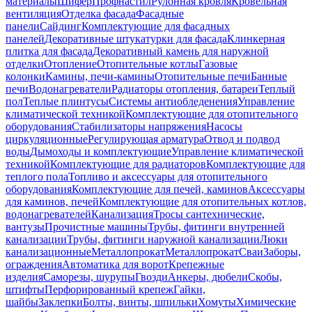
материалы
Шифер
Профнастил
Рулонная кровля
Кровельная
вентиляция
Отделка фасада
Фасадные
панели
Сайдинг
Комплектующие для фасадных
панелей
Декоративные штукатурки для фасада
Клинкерная
плитка для фасада
Декоративный камень для наружной
отделки
Отопление
Отопительные котлы
Газовые
колонки
Камины, печи-камины
Отопительные печи
Банные
печи
Водонагреватели
Радиаторы отопления, батареи
Теплый
пол
Теплые плинтусы
Системы антиобледенения
Управление
климатической техникой
Комплектующие для отопительного
оборудования
Стабилизаторы напряжения
Насосы
циркуляционные
Регулирующая арматура
Отвод и подвод
воды
Дымоходы и комплектующие
Управление климатической
техникой
Комплектующие для радиаторов
Комплектующие для
теплого пола
Топливо и аксессуары для отопительного
оборудования
Комплектующие для печей, каминов
Аксессуары
для каминов, печей
Комплектующие для отопительных котлов,
водонагревателей
Канализация
Тросы сантехнические,
вантузы
Прочистные машины
Трубы, фитинги внутренней
канализации
Трубы, фитинги наружной канализации
Люки
канализационные
Металлопрокат
Металлопрокат
Сваи
Заборы,
ограждения
Автоматика для ворот
Крепежные
изделия
Саморезы, шурупы
Гвозди
Анкеры, дюбели
Скобы,
штифты
Перфорированный крепеж
Гайки,
шайбы
Заклепки
Болты, винты, шпильки
Хомуты
Химические