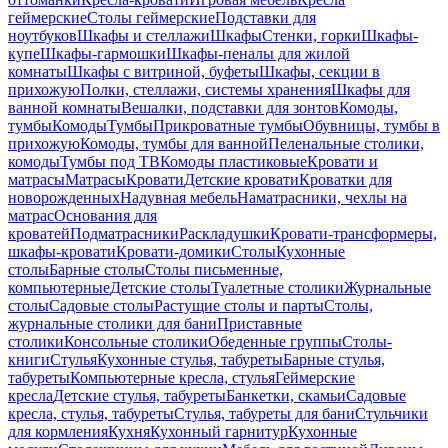
геймерские
Столы геймерские
Подставки для
ноутбуков
Шкафы и стеллажи
Шкафы
Стенки, горки
Шкафы-
купе
Шкафы-гармошки
Шкафы-пеналы для жилой
комнаты
Шкафы с витриной, буфеты
Шкафы, секции в
прихожую
Полки, стеллажи, системы хранения
Шкафы для
ванной комнаты
Вешалки, подставки для зонтов
Комоды,
тумбы
Комоды
Тумбы
Прикроватные тумбы
Обувницы, тумбы в
прихожую
Комоды, тумбы для ванной
Пеленальные столики,
комоды
Тумбы под ТВ
Комоды пластиковые
Кровати и
матрасы
Матрасы
Кровати
Детские кровати
Кроватки для
новорожденных
Надувная мебель
Наматрасники, чехлы на
матрас
Основания для
кроватей
Подматрасники
Раскладушки
Кровати-трансформеры,
шкафы-кровати
Кровати-домики
Столы
Кухонные
столы
Барные столы
Столы письменные,
компьютерные
Детские столы
Туалетные столики
Журнальные
столы
Садовые столы
Растущие столы и парты
Столы,
журнальные столики для бани
Приставные
столики
Консольные столики
Обеденные группы
Столы-
книги
Стулья
Кухонные стулья, табуреты
Барные стулья,
табуреты
Компьютерные кресла, стулья
Геймерские
кресла
Детские стулья, табуреты
Банкетки, скамьи
Садовые
кресла, стулья, табуреты
Стулья, табуреты для бани
Стульчики
для кормления
Кухня
Кухонный гарнитур
Кухонные