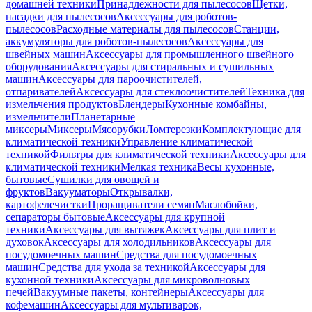
домашней техники
Принадлежности для пылесосов
Щетки,
насадки для пылесосов
Аксессуары для роботов-
пылесосов
Расходные материалы для пылесосов
Станции,
аккумуляторы для роботов-пылесосов
Аксессуары для
швейных машин
Аксессуары для промышленного швейного
оборудования
Аксессуары для стиральных и сушильных
машин
Аксессуары для пароочистителей,
отпаривателей
Аксессуары для стеклоочистителей
Техника для
измельчения продуктов
Блендеры
Кухонные комбайны,
измельчители
Планетарные
миксеры
Миксеры
Мясорубки
Ломтерезки
Комплектующие для
климатической техники
Управление климатической
техникой
Фильтры для климатической техники
Аксессуары для
климатической техники
Мелкая техника
Весы кухонные,
бытовые
Сушилки для овощей и
фруктов
Вакууматоры
Открывалки,
картофелечистки
Проращиватели семян
Маслобойки,
сепараторы бытовые
Аксессуары для крупной
техники
Аксессуары для вытяжек
Аксессуары для плит и
духовок
Аксессуары для холодильников
Аксессуары для
посудомоечных машин
Средства для посудомоечных
машин
Средства для ухода за техникой
Аксессуары для
кухонной техники
Аксессуары для микроволновых
печей
Вакуумные пакеты, контейнеры
Аксессуары для
кофемашин
Аксессуары для мультиварок,