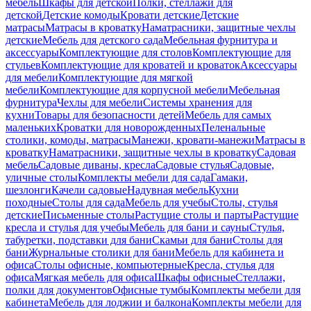
мебель
Шкафы для детской
Полки, стеллажи для
детской
Детские комоды
Кровати детские
Детские
матрасы
Матрасы в кроватку
Наматрасники, защитные чехлы
детские
Мебель для детского сада
Мебельная фурнитура и
аксессуары
Комплектующие для столов
Комплектующие для
стульев
Комплектующие для кроватей и кроваток
Аксессуары
для мебели
Комплектующие для мягкой
мебели
Комплектующие для корпусной мебели
Мебельная
фурнитура
Чехлы для мебели
Системы хранения для
кухни
Товары для безопасности детей
Мебель для самых
маленьких
Кроватки для новорожденных
Пеленальные
столики, комоды, матрасы
Манежи, кровати-манежи
Матрасы в
кроватку
Наматрасники, защитные чехлы в кроватку
Садовая
мебель
Садовые диваны, кресла
Садовые стулья
Садовые,
уличные столы
Комплекты мебели для сада
Гамаки,
шезлонги
Качели садовые
Надувная мебель
Кухни
походные
Столы для сада
Мебель для учебы
Столы, стулья
детские
Письменные столы
Растущие столы и парты
Растущие
кресла и стулья для учебы
Мебель для бани и сауны
Стулья,
табуретки, подставки для бани
Скамьи для бани
Столы для
бани
Журнальные столики для бани
Мебель для кабинета и
офиса
Столы офисные, компьютерные
Кресла, стулья для
офиса
Мягкая мебель для офиса
Шкафы офисные
Стеллажи,
полки для документов
Офисные тумбы
Комплекты мебели для
кабинета
Мебель для лоджии и балкона
Комплекты мебели для