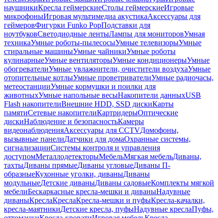
наушники
Кресла геймерские
Столы геймерские
Игровые
микрофоны
Игровая мультимедиа акустика
Аксессуары для
геймеров
Фигурки Funko Pop
Подставки для
ноутбуков
Светодиодные ленты
Лампы для мониторов
Умная
техника
Умные роботы-пылесосы
Умные телевизоры
Умные
стиральные машины
Умные чайники
Умные роботы
кулинарные
Умные вентиляторы
Умные кондиционеры
Умные
обогреватели
Умные увлажнители, очистители воздуха
Умные
отопительные котлы
Умные проветриватели
Умные радиочасы,
метеостанции
Умные кормушки и поилки для
животных
Умные напольные весы
Накопители данных
USB
Flash накопители
Внешние HDD, SSD диски
Карты
памяти
Сетевые накопители
Картридеры
Оптические
диски
Наблюдение и безопасность
Камеры
видеонаблюдения
Аксессуары для CCTV
Домофоны,
вызывные панели
Датчики для дома
Охранные системы,
сигнализации
Системы контроля и управления
доступом
Металлодетекторы
Мебель
Мягкая мебель
Диваны,
тахты
Диваны прямые
Диваны угловые
Диваны П-
образные
Кухонные уголки, диваны
Диваны
модульные
Детские диваны
Диваны садовые
Комплекты мягкой
мебели
Бескаркасные кресла-мешки и диваны
Надувные
диваны
Кресла
Кресла
Кресла-мешки и пуфы
Кресла-качалки,
кресла-маятники
Детские кресла, пуфы
Надувные кресла
Пуфы,
оттоманки
Кресла-кровати
Игровая мебель
Кресла