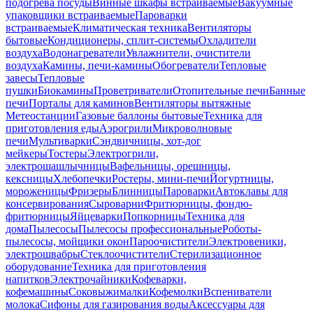
подогрева посуды
Винные шкафы встраиваемые
Вакуумные
упаковщики встраиваемые
Пароварки
встраиваемые
Климатическая техника
Вентиляторы
бытовые
Кондиционеры, сплит-системы
Охладители
воздуха
Водонагреватели
Увлажнители, очистители
воздуха
Камины, печи-камины
Обогреватели
Тепловые
завесы
Тепловые
пушки
Биокамины
Проветриватели
Отопительные печи
Банные
печи
Порталы для каминов
Вентиляторы вытяжные
Метеостанции
Газовые баллоны бытовые
Техника для
приготовления еды
Аэрогрили
Микроволновые
печи
Мультиварки
Сэндвичницы, хот-дог
мейкеры
Тостеры
Электрогрили,
электрошашлычницы
Вафельницы, орешницы,
кексницы
Хлебопечки
Ростеры, мини-печи
Йогуртницы,
мороженицы
Фризеры
Блинницы
Пароварки
Автоклавы для
консервирования
Сыроварни
Фритюрницы, фондю-
фритюрницы
Яйцеварки
Попкорницы
Техника для
дома
Пылесосы
Пылесосы профессиональные
Роботы-
пылесосы, мойщики окон
Пароочистители
Электровеники,
электрошвабры
Стеклоочистители
Стерилизационное
оборудование
Техника для приготовления
напитков
Электрочайники
Кофеварки,
кофемашины
Соковыжималки
Кофемолки
Вспениватели
молока
Сифоны для газирования воды
Аксессуары для