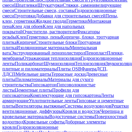
смеси
Шпатлевки
Штукатурки
Стяжки, самонивелирующие
смеси
Строительные смеси, составы
Гидроизоляционные
смеси
Грунтовки
Добавки для строительных смесей
Пены,
клеи, герметики
Жидкие гвозди
Герметики
Монтажная
пена
Клеи для обоев
Клеи для напольных
покрытий
Очистители, растворители
Фиксаторы
резьбы
Клеи
Герметики, пены
Кирпичи, блоки, тротуарная
плитка
Кирпичи
Строительные блоки
Тротуарная
плитка
Изоляционные материалы
Минеральная
вата
Экструдированный пенополистирол
Пенопласт
Пленки,
мембраны
Отражающая теплоизоляция
Гидроизоляционные
ленты
Поликарбонат
Шумоизоляция
Теплоизоляция
Звукоизоляц
плитные и пиломатериалы
Плиты OSB
Фанера
ДСП,
ЛДСП
Мебельные щиты
Террасные доски
Древесные
плиты
Пиломатериалы
Материалы для сухого
строительства
Гипсокартон
Гипсоволокнистые
листы
Цементные плиты
Профили для
гипсокартона
Комплектующие для гипсокартона
Ленты
армирующие
Уплотнительные ленты
Гипсовые и цементные
плиты
Вентиляторы вытяжные
Системы воздуховодов
Решетки
вентиляционные, диффузоры
Кровля и водосток
Черепица и
кровельные материалы
Водосточные системы
Поверхностный
водоотвод
Кровельные софиты
Доборные элементы
кровли
Гидроизоляционные