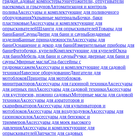
грядки
Садовые компостеры
Уничтожители, отпугиватели
насекомых и грызунов
Автоматизация и контроль
полива
Аксессуары и комплектующие для поливочного
оборудования
Укрывные материалы
Бочки, баки
пластиковые
Аксессуары и комплектующие для
опрыскивателей
Шланги для опрыскивателей
Товары для
бани
Бани
Сауны
Двери для бани и сауны
Бондарные
изделия
Банные принадлежности
Аксессуары для
бани
Оснащение и декор для бани
Измерительные приборы для
бани
Фитобочки, купели
Комплектующие для купелей
Окна
для бани
Мебель для бани и сауны
Ручки дверные для бани и
сауны
Эфирные масла
Спа-бассейны с
гидромассажем
Аксессуары и комплектующие для садовой
техники
Навесное оборудование
Двигатели для
мотоблоков
Прицепы для мотоблоков,
минитракторов
Аксессуары для газонной техники
Аксессуары
для цепных пил
Аксессуары для садовой техники
Аксессуары
для кусторезов, ножниц садовых
Моторные масла для садовой
техники
Аксессуары для аэратоторов и
скарификаторов
Аксессуары для культиваторов и
мотоблоков
Аксессуары для воздуходувок
Аксессуары для
газонокосилок
Аксессуары для бензокос и
триммеров
Аксессуары для моек высокого
давления
Аксессуары и комплектующие для
опрыскивателей
Запчасти для садовых