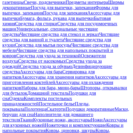
газетницы
Свечи, подсвечники
Предметы интерьера
Ширмы
декоративные
Посуда для выпечки, запекания
Формы для
выпечки, запекания
Посуда для запекания
Аксессуары для
выпечки
Бумага, фольга, рукава для выпечки
Бытовая
химия
Средства для стирки
Средства для посудомоечных
машин
Универсальные, специальные чистящие
средства
Чистящие средства для стекол и зеркал
Чистящие
средства для ванной и туалета
Чистящие средства для
кухни
Средства для мытья посуды
Чистящие средства для
мебели
Чистящие средства для напольных покрытий и
ковров
Средства для ухода за техникой
Освежители
воздуха
Средства от насекомых
Средства ухода за
одеждой
Средства ухода за обувью
Дезинфицирующие
средства
Аксессуары для бара
Сервировка для
напитков
Аксессуары для хранения напитков
Аксессуары для
приготовления коктейлей
Аксессуары для охлаждения
напитков
Наборы для бара, мини-бары
Штопоры, открывалки
для бутылок
Домашний текстиль
Подушки для
сна
Одеяла
Комплекты постельных
принадлежностей
Постельное белье
Пледы,
покрывала
Полотенца
Скатерти
Подушки декоративные
Маски,
беруши для сна
Наполнители для домашнего
текстиля
Ткани
Кухонные ножи, аксессуары
Ножи
Аксессуары
для кухонных ножей
Ножеточки и комплектующие
Ковры и
напольные покрытия
Ковры, циновки, шкуры
Ковры,