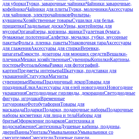
для уборки
Турки, заварочные чайники
Чайники заварочные,
кофейники
Чайники для плиты
Турки, молочники
Аксессуары
для чайников, электрочайников
Фильтры-
кувшины
Хозяйственные товары
Сушилки для белья,
прищепки
Гладильные доски
Урны, контейнеры для
мусора
Органайзеры, корзины, ящики
Туалетная бумага,
бумажные полотенца
Салфетки, мочалки, губки, мусорные
пакеты
Фольга, пленка, пакеты
Упаковочная тара
Аксессуары
для глажения
Аксессуары для стирки
Веревки,
шпагаты
Емкости, дозаторы для моющих средств
Вешалки-
плечики
Мешки хозяйственные
Сувениры
Копилки
Картины,
постеры
Фотоальбомы
Рамки для фотографий,
картин
Предметы интерьера
Шкатулки, подставки для
украшений
Статуэтки
Магниты
сувенирные
Иконы
Праздничный декор
Товары для
праздника
Елки
Аксессуары для елей новогодних
Новогодние
украшения
Светодиодные гирлянды, декорации
Светодиодные
фигуры, игрушки
Временные
татуировки
Фотобутафория
Товары для
маскарада
Подарки
Подарки, подарочные наборы
Подарочные
наборы косметики для лица и тела
Наборы для
бритья
Оформление подарков
Сантехника и
водоснабжение
Сантехника
Душевые кабины, поддоны,
двери
Ванны
Унитазы
Умывальники
Умывальники со
смесителями
Смесители
Душевые панели,