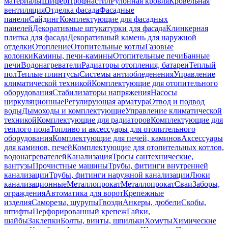
материалы
Шифер
Профнастил
Рулонная кровля
Кровельная
вентиляция
Отделка фасада
Фасадные
панели
Сайдинг
Комплектующие для фасадных
панелей
Декоративные штукатурки для фасада
Клинкерная
плитка для фасада
Декоративный камень для наружной
отделки
Отопление
Отопительные котлы
Газовые
колонки
Камины, печи-камины
Отопительные печи
Банные
печи
Водонагреватели
Радиаторы отопления, батареи
Теплый
пол
Теплые плинтусы
Системы антиобледенения
Управление
климатической техникой
Комплектующие для отопительного
оборудования
Стабилизаторы напряжения
Насосы
циркуляционные
Регулирующая арматура
Отвод и подвод
воды
Дымоходы и комплектующие
Управление климатической
техникой
Комплектующие для радиаторов
Комплектующие для
теплого пола
Топливо и аксессуары для отопительного
оборудования
Комплектующие для печей, каминов
Аксессуары
для каминов, печей
Комплектующие для отопительных котлов,
водонагревателей
Канализация
Тросы сантехнические,
вантузы
Прочистные машины
Трубы, фитинги внутренней
канализации
Трубы, фитинги наружной канализации
Люки
канализационные
Металлопрокат
Металлопрокат
Сваи
Заборы,
ограждения
Автоматика для ворот
Крепежные
изделия
Саморезы, шурупы
Гвозди
Анкеры, дюбели
Скобы,
штифты
Перфорированный крепеж
Гайки,
шайбы
Заклепки
Болты, винты, шпильки
Хомуты
Химические