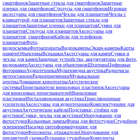
смартфонов
Защитные стекла для смартфонов
Защитные
пленки для смартфонов
Стилусы для смартфонов
Игровые
аксессуары для смартфонов
Чехлы для планшетов
Чехлы с
клавиатурой для планшетов
Защитные стекла для
планшетов
Защитные пленки для планшетов
Сумки для
планшетов
Стилусы для планшетов
Аксессуары для
планшетов, смартфонов
Кабели для телефонов,
планшетов
Фото,
видеосъемка
Фотоаппараты
Видеокамеры
Экшн-камеры
Карты
памяти
Объективы
Вспышки
Аксессуары для камер
Сумки и
чехлы для камер
Зарядные устройства, аккумуляторы для фото,
видеокамер
Аксессуары для объективов
Штативы
Цифровые
фоторамки
Аудиотехника
Мультимедиа акустика
Радиочасы,
метеостанции
Радиоприемники
Музыкальные
центры
Домашние кинотеатры
Акустические
системы
Проигрыватели виниловых пластинок
Аксессуары
для виниловых проигрывателей
Виниловые
пластинки
Инсталляционная акустика
Трансляционные
усилители
Аксессуары для аудиотехники
Комплектующие для
акустики
Акустические кабели
Подставки, стойки для
акустики
Сумки, чехлы для акустики
Оборудование для
фотостудии
Кольцевые лампы
Фоны для фотостудии
Студийное
освещение
Насадки светоформирующие для
фотостудии
Фотозонты, отражатели
Оборудование для
предметной съемки
Вспышки студийные
Комплекты