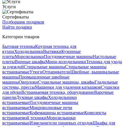
Услуги
Сертификаты
Подборщик подарков
Найти подарки
Категории товаров
Бытовая техника
Крупная техника для
кухни
Холодильники
Вытяжки
Кухонные
плиты
Морозильники
Посудомоечные машины
Настольные
плиты
Винные шкафы
Мини-холодильники
Техника для ухода
за одеждой
Стиральные машины
Стиральные машины
встраиваемые
Утюги
Отпариватели
Швейные, вышивальные
машины
Промышленные швейные
машины
Оверлоки
Сушильные машины, шкафы
Гладильные
системы, прессы
Машинки для удаления катышков
Сушилки
для обуви
Встраиваемая техника, оборудование
Варочные
панели
Духовые шкафы
Холодильники
встраиваемые
Посудомоечные машины
встраиваемые
Микроволновые печи
встраиваемые
Кофемашины встраиваемые
Комплекты
встраиваемой техники
Морозильники
встраиваемые
Измельчители пищевых отходов
Шкафы для