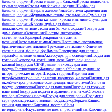
балкона, лоджии
Кресла-мешки для балкона
Кресла подвесные,
стулья садовые
Столы для балкона, лоджии
Шкафы для
балкона, лоджии
Дверцы жалюзийные
Системы хранения для
балкона, лоджии
Журнальные столы, столы-книги
Тумбы для
балкона, лоджии
Кресла-качалки, кресла-маятники
Стулья для
балкона, лоджии
Кресла, пуфы для балкона,
лоджии
Компактные столы для балкона, лоджии
Товары для
дома, бакалея
Освещение
Люстры, потолочные
светильники
Торшеры
Прикроватные лампы,
ночники
Настольные лампы
Споты
Настенные светильники,
бра
Точечные светильники
Трековые светильники
Уличные
светильники, фонари, бра
Лампы
Освещение для картин,
зеркал
Кольцевые лампы
Аксессуары для освещения
Посуда для
готовки
Сковороды, сотейники, воки
Кастрюли, ковши,
казаны
Посуда для СВЧ
Крышки и аксессуары для
посуды
Гастроемкости
Жалюзи, шторы
Жалюзи, рулонные
шторы, римские шторы
Шторы, гардины
Карнизы для
штор
Комплектующие для штор, карнизов, жалюзи
Пленки для
окон
Электроприводные солнцезащитные системы
Столовая
посуда, сервировка
Посуда для напитков
Посуда для горячих
напитков
Посуда для подачи и хранения напитков
Столовые
приборы
Столовая посуда
Посуда для сервировки
Предметы
сервировки
Детская столовая посуда
Декор
Зеркала
Кашпо,
стойки для цветов
Картины, постеры
Часы
интерьерные
Искусственные цветы, растения
Вазы
Ключницы,