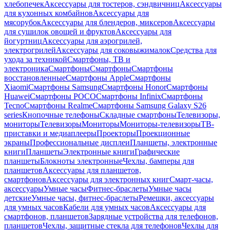
хлебопечек
Аксессуары для тостеров, сэндвичниц
Аксессуары
для кухонных комбайнов
Аксессуары для
мясорубок
Аксессуары для блендеров, миксеров
Аксессуары
для сушилок овощей и фруктов
Аксессуары для
йогуртниц
Аксессуары для аэрогрилей,
электрогрилей
Аксессуары для соковыжималок
Средства для
ухода за техникой
Смартфоны, ТВ и
электроника
Смартфоны
Смартфоны
Смартфоны
восстановленные
Смартфоны Apple
Смартфоны
Xiaomi
Смартфоны Samsung
Смартфоны Honor
Смартфоны
Huawei
Смартфоны POCO
Смартфоны Infinix
Смартфоны
Tecno
Смартфоны Realme
Смартфоны Samsung Galaxy S26
series
Кнопочные телефоны
Складные смартфоны
Телевизоры,
мониторы
Телевизоры
Мониторы
Мониторы-телевизоры
ТВ-
приставки и медиаплееры
Проекторы
Проекционные
экраны
Профессиональные дисплеи
Планшеты, электронные
книги
Планшеты
Электронные книги
Графические
планшеты
Блокноты электронные
Чехлы, бамперы для
планшетов
Аксессуары для планшетов,
смартфонов
Аксессуары для электронных книг
Смарт-часы,
аксессуары
Умные часы
Фитнес-браслеты
Умные часы
детские
Умные часы, фитнес-браслеты
Ремешки, аксессуары
для умных часов
Кабели для умных часов
Аксессуары для
смартфонов, планшетов
Зарядные устройства для телефонов,
планшетов
Чехлы, защитные стекла для телефонов
Чехлы для