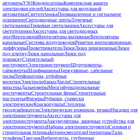
автоматы
УЗО
Конденсаторы
Комплексная защита
электродвигателей
Аксессуары для модульной
автоматики
Светотехника
Промышленное и сигнальное
освещение
Светодиодные ленты
Точечные
светильники
Трековые светильники
Аксессуары для
светотехники
Аксессуары для светодиодных
лент
Вентиляция
Вентиляторы вытяжные
Вентиляторы
канальные
Системы воздуховодов
Решетки вентиляционные,
диффузоры
Проветриватели
Люки
Люки ревизионные
Люки
под плитку
Люки напольные
Люки под
покраску
Строительный
инструмент
Электроинструмент
Шуруповерты,
гайковерты
Шлифмашины
Циркулярные, сабельные
пилы
Перфораторы, отбойные
молотки
Электролобзики
Дрели
Строительные
миксеры
Дальномеры
Многофункциональные
инструменты
Строительные фены
Строительные
пистолеты
Фрезеры
Рубанки, стамески
электрические
Краскопульты
Степлеры,
гвоздезабиватели
Электрические ножницы, резаки
Насадки для
электроинструмента
Аксессуары для
электроинструмента
Аккумуляторы, зарядные устройства для
электроинструмента
Наборы электроинструмента
Силовая и
строительная техника
Бетоносмесители
Генераторы
Тали,
тельферы
Такелаж
Виброплиты, глубинные