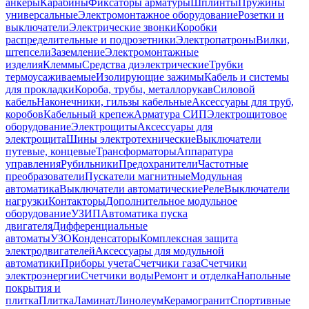
анкеры
Карабины
Фиксаторы арматуры
Шплинты
Пружины
универсальные
Электромонтажное оборудование
Розетки и
выключатели
Электрические звонки
Коробки
распределительные и подрозетники
Электропатроны
Вилки,
штепсели
Заземление
Электромонтажные
изделия
Клеммы
Средства диэлектрические
Трубки
термоусаживаемые
Изолирующие зажимы
Кабель и системы
для прокладки
Короба, трубы, металлорукав
Силовой
кабель
Наконечники, гильзы кабельные
Аксессуары для труб,
коробов
Кабельный крепеж
Арматура СИП
Электрощитовое
оборудование
Электрощиты
Аксессуары для
электрощита
Шины электротехнические
Выключатели
путевые, концевые
Трансформаторы
Аппаратура
управления
Рубильники
Предохранители
Частотные
преобразователи
Пускатели магнитные
Модульная
автоматика
Выключатели автоматические
Реле
Выключатели
нагрузки
Контакторы
Дополнительное модульное
оборудование
УЗИП
Автоматика пуска
двигателя
Дифференциальные
автоматы
УЗО
Конденсаторы
Комплексная защита
электродвигателей
Аксессуары для модульной
автоматики
Приборы учета
Счетчики газа
Счетчики
электроэнергии
Счетчики воды
Ремонт и отделка
Напольные
покрытия и
плитка
Плитка
Ламинат
Линолеум
Керамогранит
Спортивные