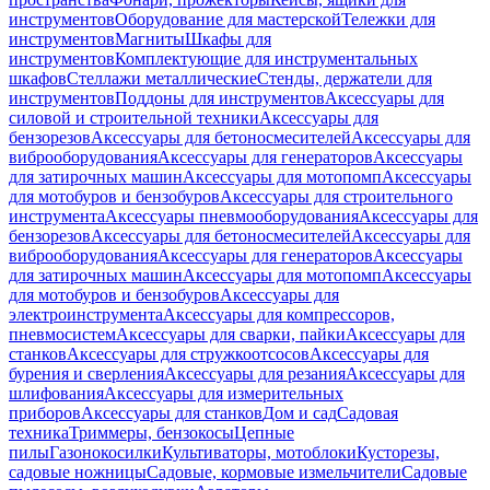
инструментов
Оборудование для мастерской
Тележки для
инструментов
Магниты
Шкафы для
инструментов
Комплектующие для инструментальных
шкафов
Стеллажи металлические
Стенды, держатели для
инструментов
Поддоны для инструментов
Аксессуары для
силовой и строительной техники
Аксессуары для
бензорезов
Аксессуары для бетоносмесителей
Аксессуары для
виброоборудования
Аксессуары для генераторов
Аксессуары
для затирочных машин
Аксессуары для мотопомп
Аксессуары
для мотобуров и бензобуров
Аксессуары для строительного
инструмента
Аксессуары пневмооборудования
Аксессуары для
бензорезов
Аксессуары для бетоносмесителей
Аксессуары для
виброоборудования
Аксессуары для генераторов
Аксессуары
для затирочных машин
Аксессуары для мотопомп
Аксессуары
для мотобуров и бензобуров
Аксессуары для
электроинструмента
Аксессуары для компрессоров,
пневмосистем
Аксессуары для сварки, пайки
Аксессуары для
станков
Аксессуары для стружкоотсосов
Аксессуары для
бурения и сверления
Аксессуары для резания
Аксессуары для
шлифования
Аксессуары для измерительных
приборов
Аксессуары для станков
Дом и сад
Садовая
техника
Триммеры, бензокосы
Цепные
пилы
Газонокосилки
Культиваторы, мотоблоки
Кусторезы,
садовые ножницы
Садовые, кормовые измельчители
Садовые