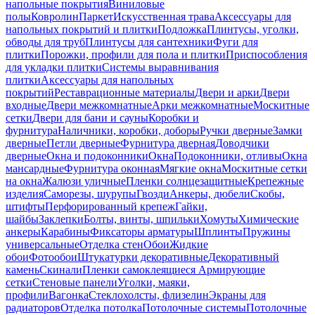
напольные покрытия
Виниловые
полы
Ковролин
Паркет
Искусственная трава
Аксессуары для
напольных покрытий и плитки
Подложка
Плинтусы, уголки,
обводы для труб
Плинтусы для сантехники
Фуги для
плитки
Порожки, профили для пола и плитки
Приспособления
для укладки плитки
Системы выравнивания
плитки
Аксессуары для напольных
покрытий
Реставрационные материалы
Двери и арки
Двери
входные
Двери межкомнатные
Арки межкомнатные
Москитные
сетки
Двери для бани и сауны
Коробки и
фурнитура
Наличники, коробки, доборы
Ручки дверные
Замки
дверные
Петли дверные
Фурнитура дверная
Доводчики
дверные
Окна и подоконники
Окна
Подоконники, отливы
Окна
мансардные
Фурнитура оконная
Мягкие окна
Москитные сетки
на окна
Жалюзи уличные
Пленки солнцезащитные
Крепежные
изделия
Саморезы, шурупы
Гвозди
Анкеры, дюбели
Скобы,
штифты
Перфорированный крепеж
Гайки,
шайбы
Заклепки
Болты, винты, шпильки
Хомуты
Химические
анкеры
Карабины
Фиксаторы арматуры
Шплинты
Пружины
универсальные
Отделка стен
Обои
Жидкие
обои
Фотообои
Штукатурки декоративные
Декоративный
камень
Скинали
Пленки самоклеящиеся
Армирующие
сетки
Стеновые панели
Уголки, маяки,
профили
Вагонка
Стеклохолсты, флизелин
Экраны для
радиаторов
Отделка потолка
Потолочные системы
Потолочные