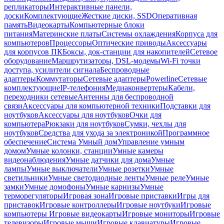
репликаторы
Интерактивные панели,
доски
Комплектующие
Жесткие диски, SSD
Оперативная
память
Видеокарты
Компьютерные блоки
питания
Материнские платы
Системы охлаждения
Корпуса для
компьютеров
Процессоры
Оптические приводы
Аксессуары
для корпусов ПК
Боксы, док-станции для накопителей
Сетевое
оборудование
Маршрутизаторы, DSL-модемы
Wi-Fi точки
доступа, усилители сигнала
Беспроводные
адаптеры
Коммутаторы
Сетевые адаптеры
Powerline
Сетевые
комплектующие
IP-телефония
Медиаконвертеры
Кабели,
переходники сетевые
Антенны для беспроводной
связи
Аксессуары для компьютерной техники
Подставки для
ноутбуков
Аксессуары для ноутбуков
Очки для
компьютера
Рюкзаки для ноутбуков
Сумки, чехлы для
ноутбуков
Средства для ухода за электроникой
Программное
обеспечение
Система Умный дом
Управление умным
домом
Умные колонки, станции
Умные камеры
видеонаблюдения
Умные датчики для дома
Умные
лампы
Умные выключатели
Умные розетки
Умные
светильники
Умные светодиодные ленты
Умные реле
Умные
замки
Умные домофоны
Умные карнизы
Умные
терморегуляторы
Игровая зона
Игровые приставки
Игры для
приставок
Игровые контроллеры
Игровые ноутбуки
Игровые
компьютеры
Игровые видеокарты
Игровые мониторы
Игровые
телевизоры
Игровые мыши
Игровые клавиатуры
Игровые