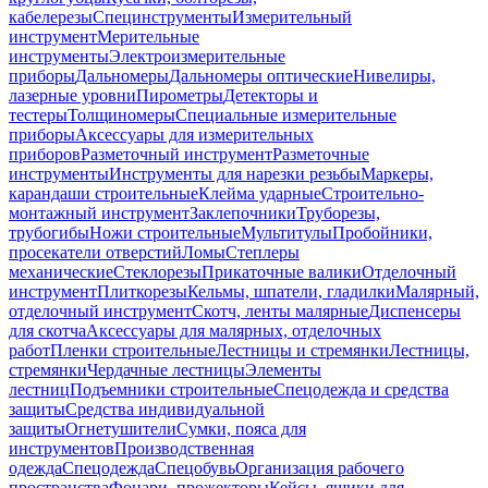
кабелерезы
Специнструменты
Измерительный
инструмент
Мерительные
инструменты
Электроизмерительные
приборы
Дальномеры
Дальномеры оптические
Нивелиры,
лазерные уровни
Пирометры
Детекторы и
тестеры
Толщиномеры
Специальные измерительные
приборы
Аксессуары для измерительных
приборов
Разметочный инструмент
Разметочные
инструменты
Инструменты для нарезки резьбы
Маркеры,
карандаши строительные
Клейма ударные
Строительно-
монтажный инструмент
Заклепочники
Труборезы,
трубогибы
Ножи строительные
Мультитулы
Пробойники,
просекатели отверстий
Ломы
Степлеры
механические
Стеклорезы
Прикаточные валики
Отделочный
инструмент
Плиткорезы
Кельмы, шпатели, гладилки
Малярный,
отделочный инструмент
Скотч, ленты малярные
Диспенсеры
для скотча
Аксессуары для малярных, отделочных
работ
Пленки строительные
Лестницы и стремянки
Лестницы,
стремянки
Чердачные лестницы
Элементы
лестниц
Подъемники строительные
Спецодежда и средства
защиты
Средства индивидуальной
защиты
Огнетушители
Сумки, пояса для
инструментов
Производственная
одежда
Спецодежда
Спецобувь
Организация рабочего
пространства
Фонари, прожекторы
Кейсы, ящики для