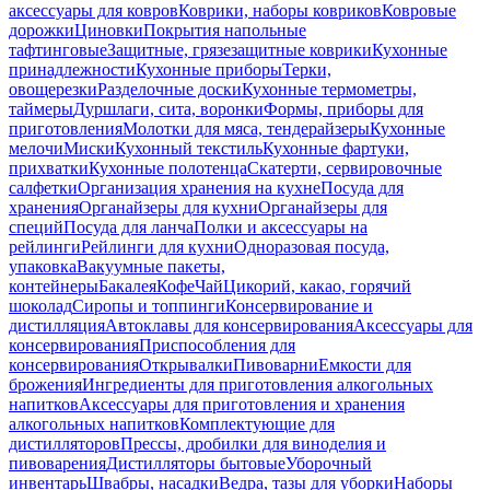
аксессуары для ковров
Коврики, наборы ковриков
Ковровые
дорожки
Циновки
Покрытия напольные
тафтинговые
Защитные, грязезащитные коврики
Кухонные
принадлежности
Кухонные приборы
Терки,
овощерезки
Разделочные доски
Кухонные термометры,
таймеры
Дуршлаги, сита, воронки
Формы, приборы для
приготовления
Молотки для мяса, тендерайзеры
Кухонные
мелочи
Миски
Кухонный текстиль
Кухонные фартуки,
прихватки
Кухонные полотенца
Скатерти, сервировочные
салфетки
Организация хранения на кухне
Посуда для
хранения
Органайзеры для кухни
Органайзеры для
специй
Посуда для ланча
Полки и аксессуары на
рейлинги
Рейлинги для кухни
Одноразовая посуда,
упаковка
Вакуумные пакеты,
контейнеры
Бакалея
Кофе
Чай
Цикорий, какао, горячий
шоколад
Сиропы и топпинги
Консервирование и
дистилляция
Автоклавы для консервирования
Аксессуары для
консервирования
Приспособления для
консервирования
Открывалки
Пивоварни
Емкости для
брожения
Ингредиенты для приготовления алкогольных
напитков
Аксессуары для приготовления и хранения
алкогольных напитков
Комплектующие для
дистилляторов
Прессы, дробилки для виноделия и
пивоварения
Дистилляторы бытовые
Уборочный
инвентарь
Швабры, насадки
Ведра, тазы для уборки
Наборы