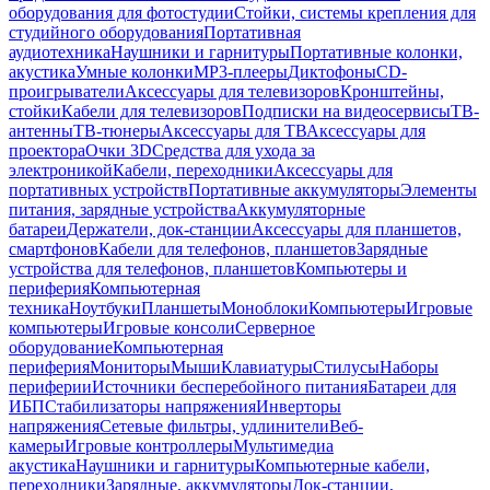
оборудования для фотостудии
Стойки, системы крепления для
студийного оборудования
Портативная
аудиотехника
Наушники и гарнитуры
Портативные колонки,
акустика
Умные колонки
MP3-плееры
Диктофоны
CD-
проигрыватели
Аксессуары для телевизоров
Кронштейны,
стойки
Кабели для телевизоров
Подписки на видеосервисы
ТВ-
антенны
ТВ-тюнеры
Аксессуары для ТВ
Аксессуары для
проектора
Очки 3D
Средства для ухода за
электроникой
Кабели, переходники
Аксессуары для
портативных устройств
Портативные аккумуляторы
Элементы
питания, зарядные устройства
Аккумуляторные
батареи
Держатели, док-станции
Аксессуары для планшетов,
смартфонов
Кабели для телефонов, планшетов
Зарядные
устройства для телефонов, планшетов
Компьютеры и
периферия
Компьютерная
техника
Ноутбуки
Планшеты
Моноблоки
Компьютеры
Игровые
компьютеры
Игровые консоли
Серверное
оборудование
Компьютерная
периферия
Мониторы
Мыши
Клавиатуры
Стилусы
Наборы
периферии
Источники бесперебойного питания
Батареи для
ИБП
Стабилизаторы напряжения
Инверторы
напряжения
Сетевые фильтры, удлинители
Веб-
камеры
Игровые контроллеры
Мультимедиа
акустика
Наушники и гарнитуры
Компьютерные кабели,
переходники
Зарядные, аккумуляторы
Док-станции,