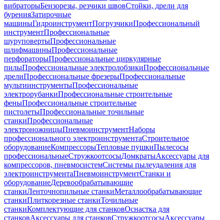
вибраторы
Бензорезы, резчики швов
Стойки, дрели для
бурения
Затирочные
машины
Гидроинструмент
Погрузчики
Профессиональный
инструмент
Профессиональные
шуруповерты
Профессиональные
шлифмашины
Профессиональные
перфораторы
Профессиональные циркулярные
пилы
Профессиональные электролобзики
Профессиональные
дрели
Профессиональные фрезеры
Профессиональные
мультиинструменты
Профессиональные
электрорубанки
Профессиональные строительные
фены
Профессиональные строительные
пистолеты
Профессиональные точильные
станки
Профессиональные
электроножницы
Пневмоинструмент
Наборы
профессионального электроинструмента
Строительное
оборудование
Компрессоры
Тепловые пушки
Пылесосы
профессиональные
Стружкоотсосы
Домкраты
Аксессуары для
компрессоров, пневмосистем
Системы пылеудаления для
электроинструмента
Пневмоинструмент
Станки и
оборудование
Деревообрабатывающие
станки
Ленточнопильные станки
Металлообрабатывающие
станки
Плиткорезные станки
Точильные
станки
Комплектующие для станков
Оснастка для
станков
Аксессуары для станков
Стружкоотсосы
Аксессуары