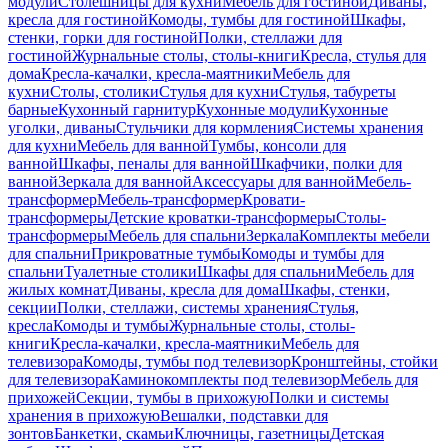
модули
Столешницы для кухни
Мебель для гостиной
Диваны,
кресла для гостиной
Комоды, тумбы для гостиной
Шкафы,
стенки, горки для гостиной
Полки, стеллажи для
гостиной
Журнальные столы, столы-книги
Кресла, стулья для
дома
Кресла-качалки, кресла-маятники
Мебель для
кухни
Столы, столики
Стулья для кухни
Стулья, табуреты
барные
Кухонный гарнитур
Кухонные модули
Кухонные
уголки, диваны
Стульчики для кормления
Системы хранения
для кухни
Мебель для ванной
Тумбы, консоли для
ванной
Шкафы, пеналы для ванной
Шкафчики, полки для
ванной
Зеркала для ванной
Аксессуары для ванной
Мебель-
трансформер
Мебель-трансформер
Кровати-
трансформеры
Детские кроватки-трансформеры
Столы-
трансформеры
Мебель для спальни
Зеркала
Комплекты мебели
для спальни
Прикроватные тумбы
Комоды и тумбы для
спальни
Туалетные столики
Шкафы для спальни
Мебель для
жилых комнат
Диваны, кресла для дома
Шкафы, стенки,
секции
Полки, стеллажи, системы хранения
Стулья,
кресла
Комоды и тумбы
Журнальные столы, столы-
книги
Кресла-качалки, кресла-маятники
Мебель для
телевизора
Комоды, тумбы под телевизор
Кронштейны, стойки
для телевизора
Каминокомплекты под телевизор
Мебель для
прихожей
Секции, тумбы в прихожую
Полки и системы
хранения в прихожую
Вешалки, подставки для
зонтов
Банкетки, скамьи
Ключницы, газетницы
Детская