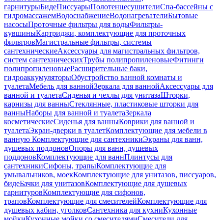
гарнитуры
Биде
Писсуары
Полотенцесушители
Спа-бассейны с
гидромассажем
Водоснабжение
Водонагреватели
Бытовые
насосы
Проточные фильтры для воды
Фильтры-
кувшины
Картриджи, комплектующие для проточных
фильтров
Магистральные фильтры, системы
сантехнические
Аксессуары для магистральных фильтров,
систем сантехнических
Трубы полипропиленовые
Фитинги
полипропиленовые
Расширительные баки,
гидроаккумуляторы
Обустройство ванной комнаты и
туалета
Мебель для ванной
Зеркала для ванной
Аксессуары для
ванной и туалета
Сиденья и чехлы для унитаза
Шторки,
карнизы для ванны
Стеклянные, пластиковые шторки для
ванны
Наборы для ванной и туалета
Зеркала
косметические
Сиденья для ванны
Коврики для ванной и
туалета
Экран-дверки в туалет
Комплектующие для мебели в
ванную
Комплектующие для сантехники
Экраны для ванн,
душевых поддонов
Опоры для ванн, душевых
поддонов
Комплектующие для ванн
Плинтусы для
сантехники
Сифоны, трапы
Комплектующие для
умывальников, моек
Комплектующие для унитазов, писсуаров,
биде
Бачки для унитазов
Комплектующие для душевых
гарнитуров
Комплектующие для сифонов,
трапов
Комплектующие для смесителей
Комплектующие для
душевых кабин, уголков
Сантехника для кухни
Кухонные
мойки
Кухонные мойки со смесителями
Смесители для