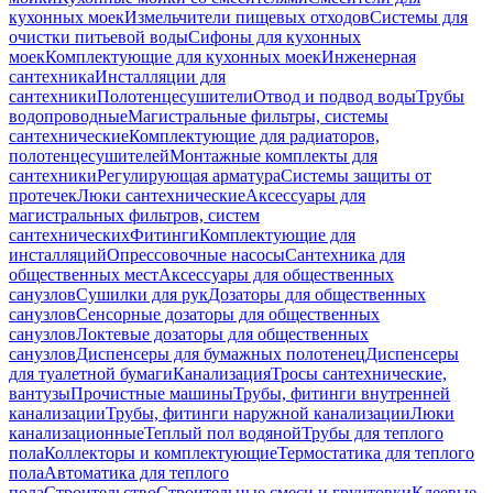
кухонных моек
Измельчители пищевых отходов
Системы для
очистки питьевой воды
Сифоны для кухонных
моек
Комплектующие для кухонных моек
Инженерная
сантехника
Инсталляции для
сантехники
Полотенцесушители
Отвод и подвод воды
Трубы
водопроводные
Магистральные фильтры, системы
сантехнические
Комплектующие для радиаторов,
полотенцесушителей
Монтажные комплекты для
сантехники
Регулирующая арматура
Системы защиты от
протечек
Люки сантехнические
Аксессуары для
магистральных фильтров, систем
сантехнических
Фитинги
Комплектующие для
инсталляций
Опрессовочные насосы
Сантехника для
общественных мест
Аксессуары для общественных
санузлов
Сушилки для рук
Дозаторы для общественных
санузлов
Сенсорные дозаторы для общественных
санузлов
Локтевые дозаторы для общественных
санузлов
Диспенсеры для бумажных полотенец
Диспенсеры
для туалетной бумаги
Канализация
Тросы сантехнические,
вантузы
Прочистные машины
Трубы, фитинги внутренней
канализации
Трубы, фитинги наружной канализации
Люки
канализационные
Теплый пол водяной
Трубы для теплого
пола
Коллекторы и комплектующие
Термостатика для теплого
пола
Автоматика для теплого
пола
Строительство
Строительные смеси и грунтовки
Клеевые