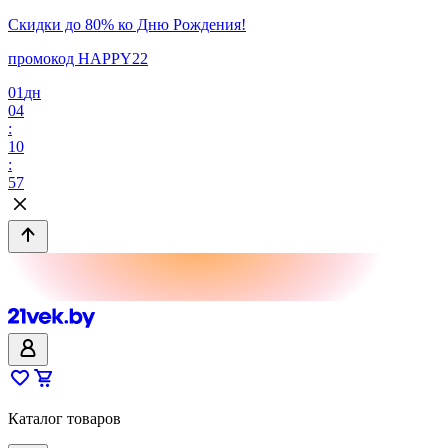
Скидки до 80% ко Дню Рождения!
промокод HAPPY22
01
дн
04
:
10
:
57
Каталог товаров