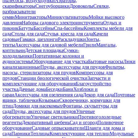
пылесосы, воздуходувки
Аэраторы,
скарификаторы
Снегоуборщики
Дровоколы
Сеялки,
разбрасыватели
семян
Минитракторы
Миникультиваторы
Мойки высокого
давления
Наборы садового электроинструмента
Отдых и
пикник
Батуты
Бассейны
Спа-бассейны
Комплекты мебели для
сада
Столы для сада
Стулья, кресла для сада
Качели
садовые
Гамаки, шезлонги
Раскладушки
Зонты,
тенты
Аксессуары для садовой мебели
Грили
Мангалы,
коптильни
Детская площадка
Сумки-
холодильники
Портативные колонки и
аудиосистемы
Оборудование для участка
Бытовые насосы
Люки
канализационные
Пруды, аксессуары для прудов
Фильтры,
насосы, стерилизаторы для прудов
Компрессоры для
прудов
Станции биологической очистки
Запчасти и
комплектующие для оборудования
Благоустройство
участка
Дачные дома
Беседки
Бани
Хозблоки и
сараи
Аксессуары для озеленения сада
Декор для сада
Почтовые
ящики, таблички
Козырьки
Скворечники, кормушки для
птиц
Домики для насекомых
Фонтаны, скульптуры для
сада
Пруды, аксессуары для прудов
Уличные
обогреватели
Уличные светильники
Противогололедные
реагенты
Декоративный щебень
Сад и огород
Поливочное
оборудование
Садовые опрыскиватели
Шланги для дома и
сада
Парники
Теплицы
Комплектующие для теплиц
Модульные