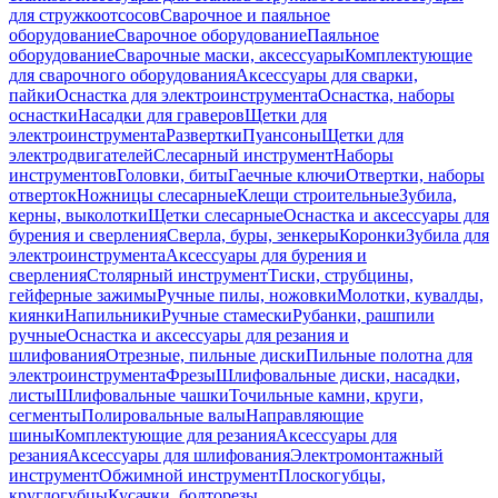
для стружкоотсосов
Сварочное и паяльное
оборудование
Сварочное оборудование
Паяльное
оборудование
Сварочные маски, аксессуары
Комплектующие
для сварочного оборудования
Аксессуары для сварки,
пайки
Оснастка для электроинструмента
Оснастка, наборы
оснастки
Насадки для граверов
Щетки для
электроинструмента
Развертки
Пуансоны
Щетки для
электродвигателей
Слесарный инструмент
Наборы
инструментов
Головки, биты
Гаечные ключи
Отвертки, наборы
отверток
Ножницы слесарные
Клещи строительные
Зубила,
керны, выколотки
Щетки слесарные
Оснастка и аксессуары для
бурения и сверления
Сверла, буры, зенкеры
Коронки
Зубила для
электроинструмента
Аксессуары для бурения и
сверления
Столярный инструмент
Тиски, струбцины,
гейферные зажимы
Ручные пилы, ножовки
Молотки, кувалды,
киянки
Напильники
Ручные стамески
Рубанки, рашпили
ручные
Оснастка и аксессуары для резания и
шлифования
Отрезные, пильные диски
Пильные полотна для
электроинструмента
Фрезы
Шлифовальные диски, насадки,
листы
Шлифовальные чашки
Точильные камни, круги,
сегменты
Полировальные валы
Направляющие
шины
Комплектующие для резания
Аксессуары для
резания
Аксессуары для шлифования
Электромонтажный
инструмент
Обжимной инструмент
Плоскогубцы,
круглогубцы
Кусачки, болторезы,