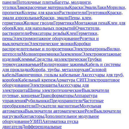
панели
Потолочные плиты
Багеты, молдинги,
уголки
Лакокрасочные материалы
Краски
Эмали
Лаки
Морилки,
пропитки
Колеры для краски
Растворители
Грунтовки
Краски,
эмали аэрозольные
Краски, эмали
Пены, клеи,
герметики
Жидкие гвозди
Герметики
Монтажная пена
Клеи для
обоев
Клеи для напольных покрытий
Очистители,
растворители
Фиксаторы резьбы
Клеи
Герметики,
пены
Электромонтажное оборудование
Розетки и
выключатели
Электрические звонки
Коробки
распределительные и подрозетники
Электропатроны
Вилки,
штепсели
Молниеприемники
Заземление
Электромонтажные
изделия
Клеммы
Средства диэлектрические
Трубки
термоусаживаемые
Изолирующие зажимы
Кабель и системы
для прокладки
Короба, трубы, металлорукав
Силовой
кабель
Наконечники, гильзы кабельные
Аксессуары для труб,
коробов
Кабельный крепеж
Арматура СИП
Электрощитовое
оборудование
Электрощиты
Аксессуары для
электрощита
Шины электротехнические
Выключатели
путевые, концевые
Трансформаторы
Аппаратура
управления
Рубильники
Предохранители
Частотные
преобразователи
Пускатели магнитные
Модульная
автоматика
Выключатели автоматические
Реле
Выключатели
нагрузки
Контакторы
Дополнительное модульное
оборудование
УЗИП
Автоматика пуска
двигателя
Дифференциальные