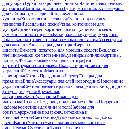
для уборки
Турки, заварочные чайники
Чайники заварочные,
кофейники
Чайники для плиты
Турки, молочники
Аксессуары
для чайников, электрочайников
Фильтры-
кувшины
Хозяйственные товары
Сушилки для белья,
прищепки
Гладильные доски
Урны, контейнеры для
мусора
Органайзеры, корзины, ящики
Туалетная бумага,
бумажные полотенца
Салфетки, мочалки, губки, мусорные
пакеты
Фольга, пленка, пакеты
Упаковочная тара
Аксессуары
для глажения
Аксессуары для стирки
Веревки,
шпагаты
Емкости, дозаторы для моющих средств
Вешалки-
плечики
Мешки хозяйственные
Сувениры
Копилки
Картины,
постеры
Фотоальбомы
Рамки для фотографий,
картин
Предметы интерьера
Шкатулки, подставки для
украшений
Статуэтки
Магниты
сувенирные
Иконы
Праздничный декор
Товары для
праздника
Елки
Аксессуары для елей новогодних
Новогодние
украшения
Светодиодные гирлянды, декорации
Светодиодные
фигуры, игрушки
Временные
татуировки
Фотобутафория
Товары для
маскарада
Подарки
Подарки, подарочные наборы
Подарочные
наборы косметики для лица и тела
Наборы для
бритья
Оформление подарков
Сантехника и
водоснабжение
Сантехника
Душевые кабины, поддоны,
двери
Ванны
Унитазы
Умывальники
Умывальники со
смесителями
Смесители
Душевые панели,