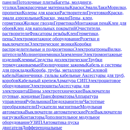
панели
Потолочные плиты
Багеты, молдинги,
уголки
Лакокрасочные материалы
Краски
Эмали
Лаки
Морилки,
пропитки
Колеры для краски
Растворители
Грунтовки
Краски,
эмали аэрозольные
Краски, эмали
Пены, клеи,
герметики
Жидкие гвозди
Герметики
Монтажная пена
Клеи для
обоев
Клеи для напольных покрытий
Очистители,
растворители
Фиксаторы резьбы
Клеи
Герметики,
пены
Электромонтажное оборудование
Розетки и
выключатели
Электрические звонки
Коробки
распределительные и подрозетники
Электропатроны
Вилки,
штепсели
Молниеприемники
Заземление
Электромонтажные
изделия
Клеммы
Средства диэлектрические
Трубки
термоусаживаемые
Изолирующие зажимы
Кабель и системы
для прокладки
Короба, трубы, металлорукав
Силовой
кабель
Наконечники, гильзы кабельные
Аксессуары для труб,
коробов
Кабельный крепеж
Арматура СИП
Электрощитовое
оборудование
Электрощиты
Аксессуары для
электрощита
Шины электротехнические
Выключатели
путевые, концевые
Трансформаторы
Аппаратура
управления
Рубильники
Предохранители
Частотные
преобразователи
Пускатели магнитные
Модульная
автоматика
Выключатели автоматические
Реле
Выключатели
нагрузки
Контакторы
Дополнительное модульное
оборудование
УЗИП
Автоматика пуска
двигателя
Дифференциальные