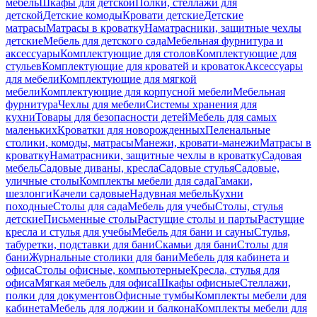
мебель
Шкафы для детской
Полки, стеллажи для
детской
Детские комоды
Кровати детские
Детские
матрасы
Матрасы в кроватку
Наматрасники, защитные чехлы
детские
Мебель для детского сада
Мебельная фурнитура и
аксессуары
Комплектующие для столов
Комплектующие для
стульев
Комплектующие для кроватей и кроваток
Аксессуары
для мебели
Комплектующие для мягкой
мебели
Комплектующие для корпусной мебели
Мебельная
фурнитура
Чехлы для мебели
Системы хранения для
кухни
Товары для безопасности детей
Мебель для самых
маленьких
Кроватки для новорожденных
Пеленальные
столики, комоды, матрасы
Манежи, кровати-манежи
Матрасы в
кроватку
Наматрасники, защитные чехлы в кроватку
Садовая
мебель
Садовые диваны, кресла
Садовые стулья
Садовые,
уличные столы
Комплекты мебели для сада
Гамаки,
шезлонги
Качели садовые
Надувная мебель
Кухни
походные
Столы для сада
Мебель для учебы
Столы, стулья
детские
Письменные столы
Растущие столы и парты
Растущие
кресла и стулья для учебы
Мебель для бани и сауны
Стулья,
табуретки, подставки для бани
Скамьи для бани
Столы для
бани
Журнальные столики для бани
Мебель для кабинета и
офиса
Столы офисные, компьютерные
Кресла, стулья для
офиса
Мягкая мебель для офиса
Шкафы офисные
Стеллажи,
полки для документов
Офисные тумбы
Комплекты мебели для
кабинета
Мебель для лоджии и балкона
Комплекты мебели для