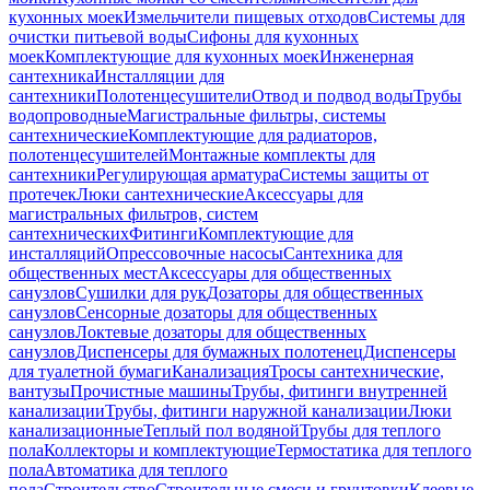
кухонных моек
Измельчители пищевых отходов
Системы для
очистки питьевой воды
Сифоны для кухонных
моек
Комплектующие для кухонных моек
Инженерная
сантехника
Инсталляции для
сантехники
Полотенцесушители
Отвод и подвод воды
Трубы
водопроводные
Магистральные фильтры, системы
сантехнические
Комплектующие для радиаторов,
полотенцесушителей
Монтажные комплекты для
сантехники
Регулирующая арматура
Системы защиты от
протечек
Люки сантехнические
Аксессуары для
магистральных фильтров, систем
сантехнических
Фитинги
Комплектующие для
инсталляций
Опрессовочные насосы
Сантехника для
общественных мест
Аксессуары для общественных
санузлов
Сушилки для рук
Дозаторы для общественных
санузлов
Сенсорные дозаторы для общественных
санузлов
Локтевые дозаторы для общественных
санузлов
Диспенсеры для бумажных полотенец
Диспенсеры
для туалетной бумаги
Канализация
Тросы сантехнические,
вантузы
Прочистные машины
Трубы, фитинги внутренней
канализации
Трубы, фитинги наружной канализации
Люки
канализационные
Теплый пол водяной
Трубы для теплого
пола
Коллекторы и комплектующие
Термостатика для теплого
пола
Автоматика для теплого
пола
Строительство
Строительные смеси и грунтовки
Клеевые