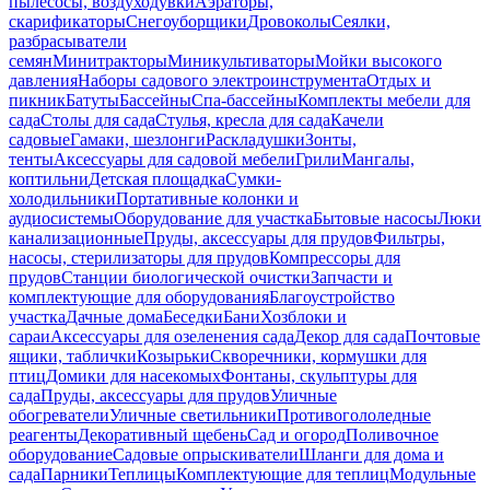
пылесосы, воздуходувки
Аэраторы,
скарификаторы
Снегоуборщики
Дровоколы
Сеялки,
разбрасыватели
семян
Минитракторы
Миникультиваторы
Мойки высокого
давления
Наборы садового электроинструмента
Отдых и
пикник
Батуты
Бассейны
Спа-бассейны
Комплекты мебели для
сада
Столы для сада
Стулья, кресла для сада
Качели
садовые
Гамаки, шезлонги
Раскладушки
Зонты,
тенты
Аксессуары для садовой мебели
Грили
Мангалы,
коптильни
Детская площадка
Сумки-
холодильники
Портативные колонки и
аудиосистемы
Оборудование для участка
Бытовые насосы
Люки
канализационные
Пруды, аксессуары для прудов
Фильтры,
насосы, стерилизаторы для прудов
Компрессоры для
прудов
Станции биологической очистки
Запчасти и
комплектующие для оборудования
Благоустройство
участка
Дачные дома
Беседки
Бани
Хозблоки и
сараи
Аксессуары для озеленения сада
Декор для сада
Почтовые
ящики, таблички
Козырьки
Скворечники, кормушки для
птиц
Домики для насекомых
Фонтаны, скульптуры для
сада
Пруды, аксессуары для прудов
Уличные
обогреватели
Уличные светильники
Противогололедные
реагенты
Декоративный щебень
Сад и огород
Поливочное
оборудование
Садовые опрыскиватели
Шланги для дома и
сада
Парники
Теплицы
Комплектующие для теплиц
Модульные