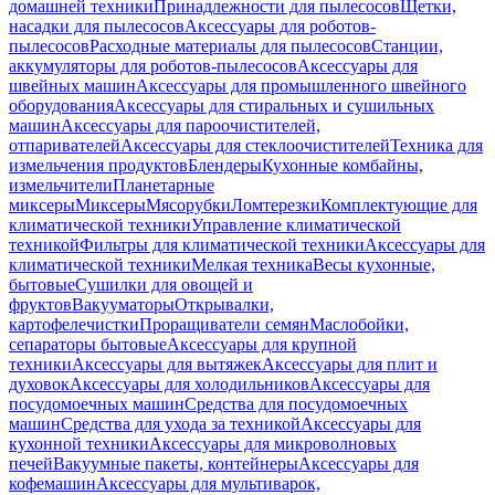
домашней техники
Принадлежности для пылесосов
Щетки,
насадки для пылесосов
Аксессуары для роботов-
пылесосов
Расходные материалы для пылесосов
Станции,
аккумуляторы для роботов-пылесосов
Аксессуары для
швейных машин
Аксессуары для промышленного швейного
оборудования
Аксессуары для стиральных и сушильных
машин
Аксессуары для пароочистителей,
отпаривателей
Аксессуары для стеклоочистителей
Техника для
измельчения продуктов
Блендеры
Кухонные комбайны,
измельчители
Планетарные
миксеры
Миксеры
Мясорубки
Ломтерезки
Комплектующие для
климатической техники
Управление климатической
техникой
Фильтры для климатической техники
Аксессуары для
климатической техники
Мелкая техника
Весы кухонные,
бытовые
Сушилки для овощей и
фруктов
Вакууматоры
Открывалки,
картофелечистки
Проращиватели семян
Маслобойки,
сепараторы бытовые
Аксессуары для крупной
техники
Аксессуары для вытяжек
Аксессуары для плит и
духовок
Аксессуары для холодильников
Аксессуары для
посудомоечных машин
Средства для посудомоечных
машин
Средства для ухода за техникой
Аксессуары для
кухонной техники
Аксессуары для микроволновых
печей
Вакуумные пакеты, контейнеры
Аксессуары для
кофемашин
Аксессуары для мультиварок,