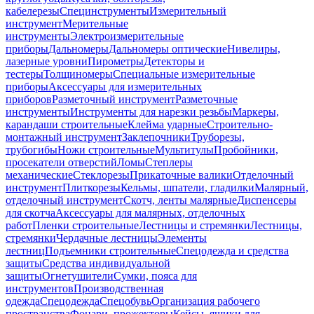
кабелерезы
Специнструменты
Измерительный
инструмент
Мерительные
инструменты
Электроизмерительные
приборы
Дальномеры
Дальномеры оптические
Нивелиры,
лазерные уровни
Пирометры
Детекторы и
тестеры
Толщиномеры
Специальные измерительные
приборы
Аксессуары для измерительных
приборов
Разметочный инструмент
Разметочные
инструменты
Инструменты для нарезки резьбы
Маркеры,
карандаши строительные
Клейма ударные
Строительно-
монтажный инструмент
Заклепочники
Труборезы,
трубогибы
Ножи строительные
Мультитулы
Пробойники,
просекатели отверстий
Ломы
Степлеры
механические
Стеклорезы
Прикаточные валики
Отделочный
инструмент
Плиткорезы
Кельмы, шпатели, гладилки
Малярный,
отделочный инструмент
Скотч, ленты малярные
Диспенсеры
для скотча
Аксессуары для малярных, отделочных
работ
Пленки строительные
Лестницы и стремянки
Лестницы,
стремянки
Чердачные лестницы
Элементы
лестниц
Подъемники строительные
Спецодежда и средства
защиты
Средства индивидуальной
защиты
Огнетушители
Сумки, пояса для
инструментов
Производственная
одежда
Спецодежда
Спецобувь
Организация рабочего
пространства
Фонари, прожекторы
Кейсы, ящики для