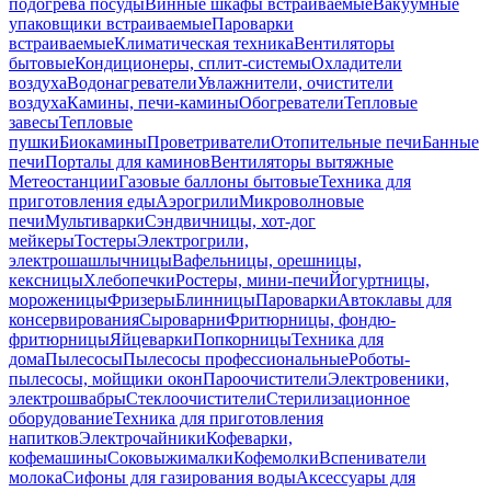
подогрева посуды
Винные шкафы встраиваемые
Вакуумные
упаковщики встраиваемые
Пароварки
встраиваемые
Климатическая техника
Вентиляторы
бытовые
Кондиционеры, сплит-системы
Охладители
воздуха
Водонагреватели
Увлажнители, очистители
воздуха
Камины, печи-камины
Обогреватели
Тепловые
завесы
Тепловые
пушки
Биокамины
Проветриватели
Отопительные печи
Банные
печи
Порталы для каминов
Вентиляторы вытяжные
Метеостанции
Газовые баллоны бытовые
Техника для
приготовления еды
Аэрогрили
Микроволновые
печи
Мультиварки
Сэндвичницы, хот-дог
мейкеры
Тостеры
Электрогрили,
электрошашлычницы
Вафельницы, орешницы,
кексницы
Хлебопечки
Ростеры, мини-печи
Йогуртницы,
мороженицы
Фризеры
Блинницы
Пароварки
Автоклавы для
консервирования
Сыроварни
Фритюрницы, фондю-
фритюрницы
Яйцеварки
Попкорницы
Техника для
дома
Пылесосы
Пылесосы профессиональные
Роботы-
пылесосы, мойщики окон
Пароочистители
Электровеники,
электрошвабры
Стеклоочистители
Стерилизационное
оборудование
Техника для приготовления
напитков
Электрочайники
Кофеварки,
кофемашины
Соковыжималки
Кофемолки
Вспениватели
молока
Сифоны для газирования воды
Аксессуары для