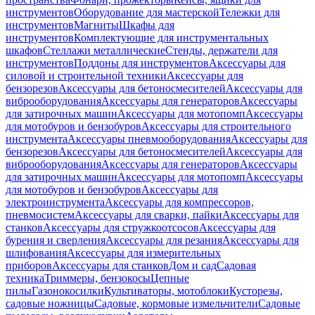
инструментов
Оборудование для мастерской
Тележки для
инструментов
Магниты
Шкафы для
инструментов
Комплектующие для инструментальных
шкафов
Стеллажи металлические
Стенды, держатели для
инструментов
Поддоны для инструментов
Аксессуары для
силовой и строительной техники
Аксессуары для
бензорезов
Аксессуары для бетоносмесителей
Аксессуары для
виброоборудования
Аксессуары для генераторов
Аксессуары
для затирочных машин
Аксессуары для мотопомп
Аксессуары
для мотобуров и бензобуров
Аксессуары для строительного
инструмента
Аксессуары пневмооборудования
Аксессуары для
бензорезов
Аксессуары для бетоносмесителей
Аксессуары для
виброоборудования
Аксессуары для генераторов
Аксессуары
для затирочных машин
Аксессуары для мотопомп
Аксессуары
для мотобуров и бензобуров
Аксессуары для
электроинструмента
Аксессуары для компрессоров,
пневмосистем
Аксессуары для сварки, пайки
Аксессуары для
станков
Аксессуары для стружкоотсосов
Аксессуары для
бурения и сверления
Аксессуары для резания
Аксессуары для
шлифования
Аксессуары для измерительных
приборов
Аксессуары для станков
Дом и сад
Садовая
техника
Триммеры, бензокосы
Цепные
пилы
Газонокосилки
Культиваторы, мотоблоки
Кусторезы,
садовые ножницы
Садовые, кормовые измельчители
Садовые