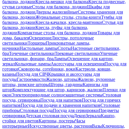
балкона, лоджии
Кресла-мешки для балкона
Кресла подвесные,
стулья садовые
Столы для балкона, лоджии
Шкафы для
балкона, лоджии
Дверцы жалюзийные
Системы хранения для
балкона, лоджии
Журнальные столы, столы-книги
Тумбы для
балкона, лоджии
Кресла-качалки, кресла-маятники
Стулья для
балкона, лоджии
Кресла, пуфы для балкона,
лоджии
Компактные столы для балкона, лоджии
Товары для
дома, бакалея
Освещение
Люстры, потолочные
светильники
Торшеры
Прикроватные лампы,
ночники
Настольные лампы
Споты
Настенные светильники,
бра
Точечные светильники
Трековые светильники
Уличные
светильники, фонари, бра
Лампы
Освещение для картин,
зеркал
Кольцевые лампы
Аксессуары для освещения
Посуда для
готовки
Сковороды, сотейники, воки
Кастрюли, ковши,
казаны
Посуда для СВЧ
Крышки и аксессуары для
посуды
Гастроемкости
Жалюзи, шторы
Жалюзи, рулонные
шторы, римские шторы
Шторы, гардины
Карнизы для
штор
Комплектующие для штор, карнизов, жалюзи
Пленки для
окон
Электроприводные солнцезащитные системы
Столовая
посуда, сервировка
Посуда для напитков
Посуда для горячих
напитков
Посуда для подачи и хранения напитков
Столовые
приборы
Столовая посуда
Посуда для сервировки
Предметы
сервировки
Детская столовая посуда
Декор
Зеркала
Кашпо,
стойки для цветов
Картины, постеры
Часы
интерьерные
Искусственные цветы, растения
Вазы
Ключницы,