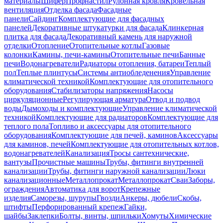
материалы
Шифер
Профнастил
Рулонная кровля
Кровельная
вентиляция
Отделка фасада
Фасадные
панели
Сайдинг
Комплектующие для фасадных
панелей
Декоративные штукатурки для фасада
Клинкерная
плитка для фасада
Декоративный камень для наружной
отделки
Отопление
Отопительные котлы
Газовые
колонки
Камины, печи-камины
Отопительные печи
Банные
печи
Водонагреватели
Радиаторы отопления, батареи
Теплый
пол
Теплые плинтусы
Системы антиобледенения
Управление
климатической техникой
Комплектующие для отопительного
оборудования
Стабилизаторы напряжения
Насосы
циркуляционные
Регулирующая арматура
Отвод и подвод
воды
Дымоходы и комплектующие
Управление климатической
техникой
Комплектующие для радиаторов
Комплектующие для
теплого пола
Топливо и аксессуары для отопительного
оборудования
Комплектующие для печей, каминов
Аксессуары
для каминов, печей
Комплектующие для отопительных котлов,
водонагревателей
Канализация
Тросы сантехнические,
вантузы
Прочистные машины
Трубы, фитинги внутренней
канализации
Трубы, фитинги наружной канализации
Люки
канализационные
Металлопрокат
Металлопрокат
Сваи
Заборы,
ограждения
Автоматика для ворот
Крепежные
изделия
Саморезы, шурупы
Гвозди
Анкеры, дюбели
Скобы,
штифты
Перфорированный крепеж
Гайки,
шайбы
Заклепки
Болты, винты, шпильки
Хомуты
Химические