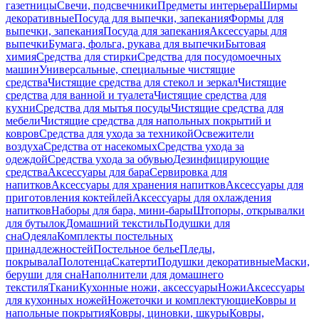
газетницы
Свечи, подсвечники
Предметы интерьера
Ширмы
декоративные
Посуда для выпечки, запекания
Формы для
выпечки, запекания
Посуда для запекания
Аксессуары для
выпечки
Бумага, фольга, рукава для выпечки
Бытовая
химия
Средства для стирки
Средства для посудомоечных
машин
Универсальные, специальные чистящие
средства
Чистящие средства для стекол и зеркал
Чистящие
средства для ванной и туалета
Чистящие средства для
кухни
Средства для мытья посуды
Чистящие средства для
мебели
Чистящие средства для напольных покрытий и
ковров
Средства для ухода за техникой
Освежители
воздуха
Средства от насекомых
Средства ухода за
одеждой
Средства ухода за обувью
Дезинфицирующие
средства
Аксессуары для бара
Сервировка для
напитков
Аксессуары для хранения напитков
Аксессуары для
приготовления коктейлей
Аксессуары для охлаждения
напитков
Наборы для бара, мини-бары
Штопоры, открывалки
для бутылок
Домашний текстиль
Подушки для
сна
Одеяла
Комплекты постельных
принадлежностей
Постельное белье
Пледы,
покрывала
Полотенца
Скатерти
Подушки декоративные
Маски,
беруши для сна
Наполнители для домашнего
текстиля
Ткани
Кухонные ножи, аксессуары
Ножи
Аксессуары
для кухонных ножей
Ножеточки и комплектующие
Ковры и
напольные покрытия
Ковры, циновки, шкуры
Ковры,