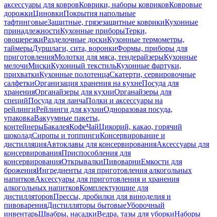
аксессуары для ковров
Коврики, наборы ковриков
Ковровые
дорожки
Циновки
Покрытия напольные
тафтинговые
Защитные, грязезащитные коврики
Кухонные
принадлежности
Кухонные приборы
Терки,
овощерезки
Разделочные доски
Кухонные термометры,
таймеры
Дуршлаги, сита, воронки
Формы, приборы для
приготовления
Молотки для мяса, тендерайзеры
Кухонные
мелочи
Миски
Кухонный текстиль
Кухонные фартуки,
прихватки
Кухонные полотенца
Скатерти, сервировочные
салфетки
Организация хранения на кухне
Посуда для
хранения
Органайзеры для кухни
Органайзеры для
специй
Посуда для ланча
Полки и аксессуары на
рейлинги
Рейлинги для кухни
Одноразовая посуда,
упаковка
Вакуумные пакеты,
контейнеры
Бакалея
Кофе
Чай
Цикорий, какао, горячий
шоколад
Сиропы и топпинги
Консервирование и
дистилляция
Автоклавы для консервирования
Аксессуары для
консервирования
Приспособления для
консервирования
Открывалки
Пивоварни
Емкости для
брожения
Ингредиенты для приготовления алкогольных
напитков
Аксессуары для приготовления и хранения
алкогольных напитков
Комплектующие для
дистилляторов
Прессы, дробилки для виноделия и
пивоварения
Дистилляторы бытовые
Уборочный
инвентарь
Швабры, насадки
Ведра, тазы для уборки
Наборы