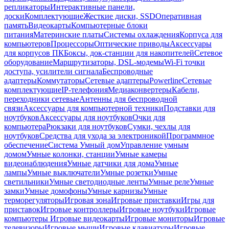
репликаторы
Интерактивные панели,
доски
Комплектующие
Жесткие диски, SSD
Оперативная
память
Видеокарты
Компьютерные блоки
питания
Материнские платы
Системы охлаждения
Корпуса для
компьютеров
Процессоры
Оптические приводы
Аксессуары
для корпусов ПК
Боксы, док-станции для накопителей
Сетевое
оборудование
Маршрутизаторы, DSL-модемы
Wi-Fi точки
доступа, усилители сигнала
Беспроводные
адаптеры
Коммутаторы
Сетевые адаптеры
Powerline
Сетевые
комплектующие
IP-телефония
Медиаконвертеры
Кабели,
переходники сетевые
Антенны для беспроводной
связи
Аксессуары для компьютерной техники
Подставки для
ноутбуков
Аксессуары для ноутбуков
Очки для
компьютера
Рюкзаки для ноутбуков
Сумки, чехлы для
ноутбуков
Средства для ухода за электроникой
Программное
обеспечение
Система Умный дом
Управление умным
домом
Умные колонки, станции
Умные камеры
видеонаблюдения
Умные датчики для дома
Умные
лампы
Умные выключатели
Умные розетки
Умные
светильники
Умные светодиодные ленты
Умные реле
Умные
замки
Умные домофоны
Умные карнизы
Умные
терморегуляторы
Игровая зона
Игровые приставки
Игры для
приставок
Игровые контроллеры
Игровые ноутбуки
Игровые
компьютеры
Игровые видеокарты
Игровые мониторы
Игровые
телевизоры
Игровые мыши
Игровые клавиатуры
Игровые