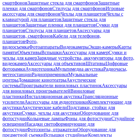
смартфонов
Защитные стекла для смартфонов
Защитные
пленки для смартфонов
Стилусы для смартфонов
Игровые
аксессуары для смартфонов
Чехлы для планшетов
Чехлы с
клавиатурой для планшетов
Защитные стекла для
планшетов
Защитные пленки для планшетов
Сумки для
планшетов
Стилусы для планшетов
Аксессуары для
планшетов, смартфонов
Кабели для телефонов,
планшетов
Фото,
видеосъемка
Фотоаппараты
Видеокамеры
Экшн-камеры
Карты
памяти
Объективы
Вспышки
Аксессуары для камер
Сумки и
чехлы для камер
Зарядные устройства, аккумуляторы для фото,
видеокамер
Аксессуары для объективов
Штативы
Цифровые
фоторамки
Аудиотехника
Мультимедиа акустика
Радиочасы,
метеостанции
Радиоприемники
Музыкальные
центры
Домашние кинотеатры
Акустические
системы
Проигрыватели виниловых пластинок
Аксессуары
для виниловых проигрывателей
Виниловые
пластинки
Инсталляционная акустика
Трансляционные
усилители
Аксессуары для аудиотехники
Комплектующие для
акустики
Акустические кабели
Подставки, стойки для
акустики
Сумки, чехлы для акустики
Оборудование для
фотостудии
Кольцевые лампы
Фоны для фотостудии
Студийное
освещение
Насадки светоформирующие для
фотостудии
Фотозонты, отражатели
Оборудование для
предметной съемки
Вспышки студийные
Комплекты