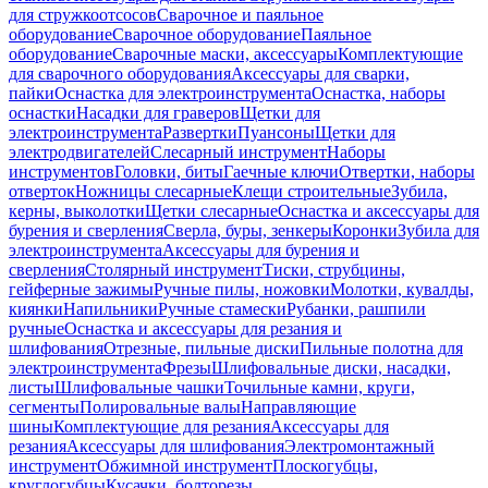
для стружкоотсосов
Сварочное и паяльное
оборудование
Сварочное оборудование
Паяльное
оборудование
Сварочные маски, аксессуары
Комплектующие
для сварочного оборудования
Аксессуары для сварки,
пайки
Оснастка для электроинструмента
Оснастка, наборы
оснастки
Насадки для граверов
Щетки для
электроинструмента
Развертки
Пуансоны
Щетки для
электродвигателей
Слесарный инструмент
Наборы
инструментов
Головки, биты
Гаечные ключи
Отвертки, наборы
отверток
Ножницы слесарные
Клещи строительные
Зубила,
керны, выколотки
Щетки слесарные
Оснастка и аксессуары для
бурения и сверления
Сверла, буры, зенкеры
Коронки
Зубила для
электроинструмента
Аксессуары для бурения и
сверления
Столярный инструмент
Тиски, струбцины,
гейферные зажимы
Ручные пилы, ножовки
Молотки, кувалды,
киянки
Напильники
Ручные стамески
Рубанки, рашпили
ручные
Оснастка и аксессуары для резания и
шлифования
Отрезные, пильные диски
Пильные полотна для
электроинструмента
Фрезы
Шлифовальные диски, насадки,
листы
Шлифовальные чашки
Точильные камни, круги,
сегменты
Полировальные валы
Направляющие
шины
Комплектующие для резания
Аксессуары для
резания
Аксессуары для шлифования
Электромонтажный
инструмент
Обжимной инструмент
Плоскогубцы,
круглогубцы
Кусачки, болторезы,