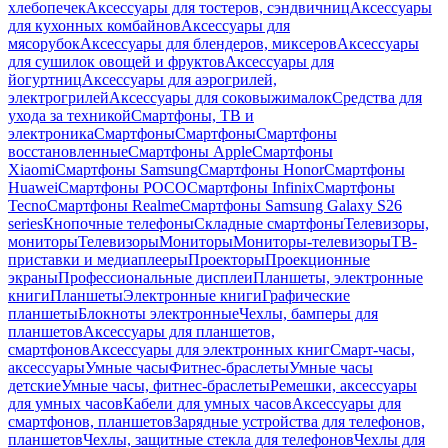
хлебопечек
Аксессуары для тостеров, сэндвичниц
Аксессуары
для кухонных комбайнов
Аксессуары для
мясорубок
Аксессуары для блендеров, миксеров
Аксессуары
для сушилок овощей и фруктов
Аксессуары для
йогуртниц
Аксессуары для аэрогрилей,
электрогрилей
Аксессуары для соковыжималок
Средства для
ухода за техникой
Смартфоны, ТВ и
электроника
Смартфоны
Смартфоны
Смартфоны
восстановленные
Смартфоны Apple
Смартфоны
Xiaomi
Смартфоны Samsung
Смартфоны Honor
Смартфоны
Huawei
Смартфоны POCO
Смартфоны Infinix
Смартфоны
Tecno
Смартфоны Realme
Смартфоны Samsung Galaxy S26
series
Кнопочные телефоны
Складные смартфоны
Телевизоры,
мониторы
Телевизоры
Мониторы
Мониторы-телевизоры
ТВ-
приставки и медиаплееры
Проекторы
Проекционные
экраны
Профессиональные дисплеи
Планшеты, электронные
книги
Планшеты
Электронные книги
Графические
планшеты
Блокноты электронные
Чехлы, бамперы для
планшетов
Аксессуары для планшетов,
смартфонов
Аксессуары для электронных книг
Смарт-часы,
аксессуары
Умные часы
Фитнес-браслеты
Умные часы
детские
Умные часы, фитнес-браслеты
Ремешки, аксессуары
для умных часов
Кабели для умных часов
Аксессуары для
смартфонов, планшетов
Зарядные устройства для телефонов,
планшетов
Чехлы, защитные стекла для телефонов
Чехлы для