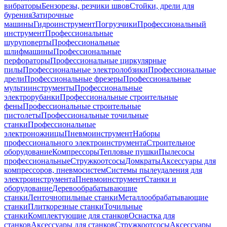
вибраторы
Бензорезы, резчики швов
Стойки, дрели для
бурения
Затирочные
машины
Гидроинструмент
Погрузчики
Профессиональный
инструмент
Профессиональные
шуруповерты
Профессиональные
шлифмашины
Профессиональные
перфораторы
Профессиональные циркулярные
пилы
Профессиональные электролобзики
Профессиональные
дрели
Профессиональные фрезеры
Профессиональные
мультиинструменты
Профессиональные
электрорубанки
Профессиональные строительные
фены
Профессиональные строительные
пистолеты
Профессиональные точильные
станки
Профессиональные
электроножницы
Пневмоинструмент
Наборы
профессионального электроинструмента
Строительное
оборудование
Компрессоры
Тепловые пушки
Пылесосы
профессиональные
Стружкоотсосы
Домкраты
Аксессуары для
компрессоров, пневмосистем
Системы пылеудаления для
электроинструмента
Пневмоинструмент
Станки и
оборудование
Деревообрабатывающие
станки
Ленточнопильные станки
Металлообрабатывающие
станки
Плиткорезные станки
Точильные
станки
Комплектующие для станков
Оснастка для
станков
Аксессуары для станков
Стружкоотсосы
Аксессуары