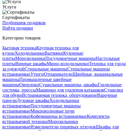
Услуги
Сертификаты
Подборщик подарков
Найти подарки
Категории товаров
Бытовая техника
Крупная техника для
кухни
Холодильники
Вытяжки
Кухонные
плиты
Морозильники
Посудомоечные машины
Настольные
плиты
Винные шкафы
Мини-холодильники
Техника для ухода
за одеждой
Стиральные машины
Стиральные машины
встраиваемые
Утюги
Отпариватели
Швейные, вышивальные
машины
Промышленные швейные
машины
Оверлоки
Сушильные машины, шкафы
Гладильные
системы, прессы
Машинки для удаления катышков
Сушилки
для обуви
Встраиваемая техника, оборудование
Варочные
панели
Духовые шкафы
Холодильники
встраиваемые
Посудомоечные машины
встраиваемые
Микроволновые печи
встраиваемые
Кофемашины встраиваемые
Комплекты
встраиваемой техники
Морозильники
встраиваемые
Измельчители пищевых отходов
Шкафы для