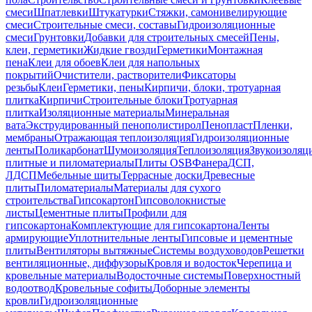
смеси
Шпатлевки
Штукатурки
Стяжки, самонивелирующие
смеси
Строительные смеси, составы
Гидроизоляционные
смеси
Грунтовки
Добавки для строительных смесей
Пены,
клеи, герметики
Жидкие гвозди
Герметики
Монтажная
пена
Клеи для обоев
Клеи для напольных
покрытий
Очистители, растворители
Фиксаторы
резьбы
Клеи
Герметики, пены
Кирпичи, блоки, тротуарная
плитка
Кирпичи
Строительные блоки
Тротуарная
плитка
Изоляционные материалы
Минеральная
вата
Экструдированный пенополистирол
Пенопласт
Пленки,
мембраны
Отражающая теплоизоляция
Гидроизоляционные
ленты
Поликарбонат
Шумоизоляция
Теплоизоляция
Звукоизоляц
плитные и пиломатериалы
Плиты OSB
Фанера
ДСП,
ЛДСП
Мебельные щиты
Террасные доски
Древесные
плиты
Пиломатериалы
Материалы для сухого
строительства
Гипсокартон
Гипсоволокнистые
листы
Цементные плиты
Профили для
гипсокартона
Комплектующие для гипсокартона
Ленты
армирующие
Уплотнительные ленты
Гипсовые и цементные
плиты
Вентиляторы вытяжные
Системы воздуховодов
Решетки
вентиляционные, диффузоры
Кровля и водосток
Черепица и
кровельные материалы
Водосточные системы
Поверхностный
водоотвод
Кровельные софиты
Доборные элементы
кровли
Гидроизоляционные