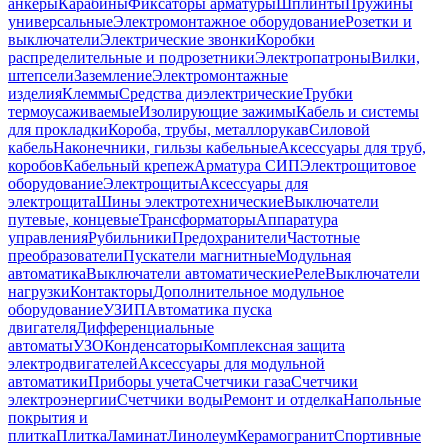
анкеры
Карабины
Фиксаторы арматуры
Шплинты
Пружины
универсальные
Электромонтажное оборудование
Розетки и
выключатели
Электрические звонки
Коробки
распределительные и подрозетники
Электропатроны
Вилки,
штепсели
Заземление
Электромонтажные
изделия
Клеммы
Средства диэлектрические
Трубки
термоусаживаемые
Изолирующие зажимы
Кабель и системы
для прокладки
Короба, трубы, металлорукав
Силовой
кабель
Наконечники, гильзы кабельные
Аксессуары для труб,
коробов
Кабельный крепеж
Арматура СИП
Электрощитовое
оборудование
Электрощиты
Аксессуары для
электрощита
Шины электротехнические
Выключатели
путевые, концевые
Трансформаторы
Аппаратура
управления
Рубильники
Предохранители
Частотные
преобразователи
Пускатели магнитные
Модульная
автоматика
Выключатели автоматические
Реле
Выключатели
нагрузки
Контакторы
Дополнительное модульное
оборудование
УЗИП
Автоматика пуска
двигателя
Дифференциальные
автоматы
УЗО
Конденсаторы
Комплексная защита
электродвигателей
Аксессуары для модульной
автоматики
Приборы учета
Счетчики газа
Счетчики
электроэнергии
Счетчики воды
Ремонт и отделка
Напольные
покрытия и
плитка
Плитка
Ламинат
Линолеум
Керамогранит
Спортивные