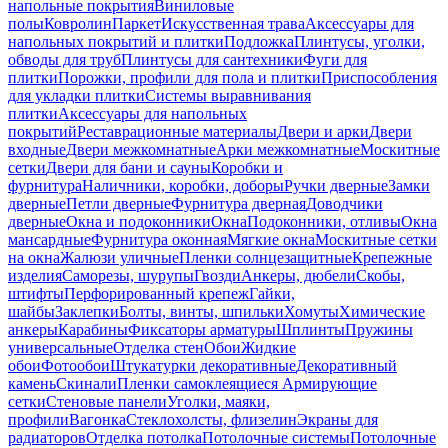
напольные покрытия
Виниловые
полы
Ковролин
Паркет
Искусственная трава
Аксессуары для
напольных покрытий и плитки
Подложка
Плинтусы, уголки,
обводы для труб
Плинтусы для сантехники
Фуги для
плитки
Порожки, профили для пола и плитки
Приспособления
для укладки плитки
Системы выравнивания
плитки
Аксессуары для напольных
покрытий
Реставрационные материалы
Двери и арки
Двери
входные
Двери межкомнатные
Арки межкомнатные
Москитные
сетки
Двери для бани и сауны
Коробки и
фурнитура
Наличники, коробки, доборы
Ручки дверные
Замки
дверные
Петли дверные
Фурнитура дверная
Доводчики
дверные
Окна и подоконники
Окна
Подоконники, отливы
Окна
мансардные
Фурнитура оконная
Мягкие окна
Москитные сетки
на окна
Жалюзи уличные
Пленки солнцезащитные
Крепежные
изделия
Саморезы, шурупы
Гвозди
Анкеры, дюбели
Скобы,
штифты
Перфорированный крепеж
Гайки,
шайбы
Заклепки
Болты, винты, шпильки
Хомуты
Химические
анкеры
Карабины
Фиксаторы арматуры
Шплинты
Пружины
универсальные
Отделка стен
Обои
Жидкие
обои
Фотообои
Штукатурки декоративные
Декоративный
камень
Скинали
Пленки самоклеящиеся
Армирующие
сетки
Стеновые панели
Уголки, маяки,
профили
Вагонка
Стеклохолсты, флизелин
Экраны для
радиаторов
Отделка потолка
Потолочные системы
Потолочные