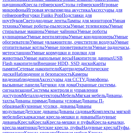
наушники
Кресла геймерские
Столы геймерские
Игровые
микрофоны
Игровая мультимедиа акустика
Аксессуары для
геймеров
Фигурки Funko Pop
Подставки для
ноутбуков
Светодиодные ленты
Лампы для мониторов
Умная
техника
Умные роботы-пылесосы
Умные телевизоры
Умные
стиральные машины
Умные чайники
Умные роботы
кулинарные
Умные вентиляторы
Умные кондиционеры
Умные
обогреватели
Умные увлажнители, очистители воздуха
Умные
отопительные котлы
Умные проветриватели
Умные радиочасы,
метеостанции
Умные кормушки и поилки для
животных
Умные напольные весы
Накопители данных
USB
Flash накопители
Внешние HDD, SSD диски
Карты
памяти
Сетевые накопители
Картридеры
Оптические
диски
Наблюдение и безопасность
Камеры
видеонаблюдения
Аксессуары для CCTV
Домофоны,
вызывные панели
Датчики для дома
Охранные системы,
сигнализации
Системы контроля и управления
доступом
Металлодетекторы
Мебель
Мягкая мебель
Диваны,
тахты
Диваны прямые
Диваны угловые
Диваны П-
образные
Кухонные уголки, диваны
Диваны
модульные
Детские диваны
Диваны садовые
Комплекты мягкой
мебели
Бескаркасные кресла-мешки и диваны
Надувные
диваны
Кресла
Кресла
Кресла-мешки и пуфы
Кресла-качалки,
кресла-маятники
Детские кресла, пуфы
Надувные кресла
Пуфы,
оттоманки
Кресла-кровати
Игровая мебель
Кресла