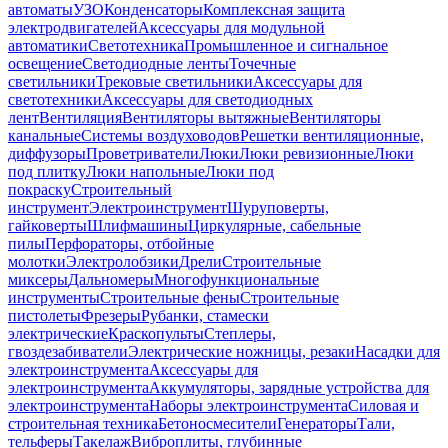
автоматы
УЗО
Конденсаторы
Комплексная защита
электродвигателей
Аксессуары для модульной
автоматики
Светотехника
Промышленное и сигнальное
освещение
Светодиодные ленты
Точечные
светильники
Трековые светильники
Аксессуары для
светотехники
Аксессуары для светодиодных
лент
Вентиляция
Вентиляторы вытяжные
Вентиляторы
канальные
Системы воздуховодов
Решетки вентиляционные,
диффузоры
Проветриватели
Люки
Люки ревизионные
Люки
под плитку
Люки напольные
Люки под
покраску
Строительный
инструмент
Электроинструмент
Шуруповерты,
гайковерты
Шлифмашины
Циркулярные, сабельные
пилы
Перфораторы, отбойные
молотки
Электролобзики
Дрели
Строительные
миксеры
Дальномеры
Многофункциональные
инструменты
Строительные фены
Строительные
пистолеты
Фрезеры
Рубанки, стамески
электрические
Краскопульты
Степлеры,
гвоздезабиватели
Электрические ножницы, резаки
Насадки для
электроинструмента
Аксессуары для
электроинструмента
Аккумуляторы, зарядные устройства для
электроинструмента
Наборы электроинструмента
Силовая и
строительная техника
Бетоносмесители
Генераторы
Тали,
тельферы
Такелаж
Виброплиты, глубинные