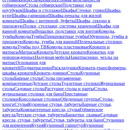
геймерские
Столы геймерские
Подставки для
ноутбуков
Шкафы и стеллажи
Шкафы
Стенки, горки
Шкафы-
купе
Шкафы-гармошки
Шкафы-пеналы для жилой
комнаты
Шкафы с витриной, буфеты
Шкафы, секции в
прихожую
Полки, стеллажи, системы хранения
Шкафы для
ванной комнаты
Вешалки, подставки для зонтов
Комоды,
тумбы
Комоды
Тумбы
Прикроватные тумбы
Обувницы, тумбы в
прихожую
Комоды, тумбы для ванной
Пеленальные столики,
комоды
Тумбы под ТВ
Комоды пластиковые
Кровати и
матрасы
Матрасы
Кровати
Детские кровати
Кроватки для
новорожденных
Надувная мебель
Наматрасники, чехлы на
матрас
Основания для
кроватей
Подматрасники
Раскладушки
Кровати-трансформеры,
шкафы-кровати
Кровати-домики
Столы
Кухонные
столы
Барные столы
Столы письменные,
компьютерные
Детские столы
Туалетные столики
Журнальные
столы
Садовые столы
Растущие столы и парты
Столы,
журнальные столики для бани
Приставные
столики
Консольные столики
Обеденные группы
Столы-
книги
Стулья
Кухонные стулья, табуреты
Барные стулья,
табуреты
Компьютерные кресла, стулья
Геймерские
кресла
Детские стулья, табуреты
Банкетки, скамьи
Садовые
кресла, стулья, табуреты
Стулья, табуреты для бани
Стульчики
для кормления
Кухня
Кухонный гарнитур
Кухонные