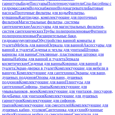
гарнитуры
Биде
Писсуары
Полотенцесушители
Спа-бассейны с
гидромассажем
Водоснабжение
Водонагреватели
Бытовые
насосы
Проточные фильтры для воды
Фильтры-
кувшины
Картриджи, комплектующие для проточных
фильтров
Магистральные фильтры, системы
сантехнические
Аксессуары для магистральных фильтров,
систем сантехнических
Трубы полипропиленовые
Фитинги
полипропиленовые
Расширительные баки,
гидроаккумуляторы
Обустройство ванной комнаты и
туалета
Мебель для ванной
Зеркала для ванной
Аксессуары для
ванной и туалета
Сиденья и чехлы для унитаза
Шторки,
карнизы для ванны
Стеклянные, пластиковые шторки для
ванны
Наборы для ванной и туалета
Зеркала
косметические
Сиденья для ванны
Коврики для ванной и
туалета
Экран-дверки в туалет
Комплектующие для мебели в
ванную
Комплектующие для сантехники
Экраны для ванн,
душевых поддонов
Опоры для ванн, душевых
поддонов
Комплектующие для ванн
Плинтусы для
сантехники
Сифоны, трапы
Комплектующие для
умывальников, моек
Комплектующие для унитазов, писсуаров,
биде
Бачки для унитазов
Комплектующие для душевых
гарнитуров
Комплектующие для сифонов,
трапов
Комплектующие для смесителей
Комплектующие для
душевых кабин, уголков
Сантехника для кухни
Кухонные
мойки
Кухонные мойки со смесителями
Смесители для