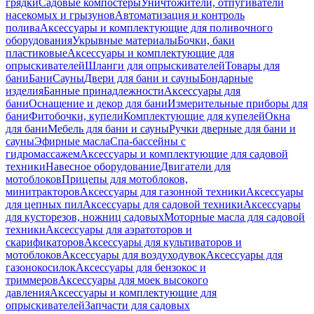
грядки
Садовые компостеры
Уничтожители, отпугиватели
насекомых и грызунов
Автоматизация и контроль
полива
Аксессуары и комплектующие для поливочного
оборудования
Укрывные материалы
Бочки, баки
пластиковые
Аксессуары и комплектующие для
опрыскивателей
Шланги для опрыскивателей
Товары для
бани
Бани
Сауны
Двери для бани и сауны
Бондарные
изделия
Банные принадлежности
Аксессуары для
бани
Оснащение и декор для бани
Измерительные приборы для
бани
Фитобочки, купели
Комплектующие для купелей
Окна
для бани
Мебель для бани и сауны
Ручки дверные для бани и
сауны
Эфирные масла
Спа-бассейны с
гидромассажем
Аксессуары и комплектующие для садовой
техники
Навесное оборудование
Двигатели для
мотоблоков
Прицепы для мотоблоков,
минитракторов
Аксессуары для газонной техники
Аксессуары
для цепных пил
Аксессуары для садовой техники
Аксессуары
для кусторезов, ножниц садовых
Моторные масла для садовой
техники
Аксессуары для аэратоторов и
скарификаторов
Аксессуары для культиваторов и
мотоблоков
Аксессуары для воздуходувок
Аксессуары для
газонокосилок
Аксессуары для бензокос и
триммеров
Аксессуары для моек высокого
давления
Аксессуары и комплектующие для
опрыскивателей
Запчасти для садовых