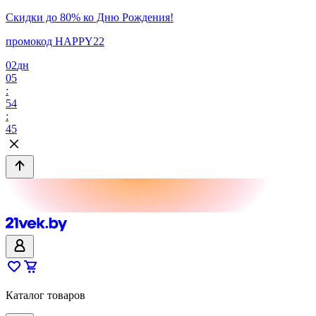
Скидки до 80% ко Дню Рождения!
промокод HAPPY22
02
дн
05
:
54
:
45
Каталог товаров