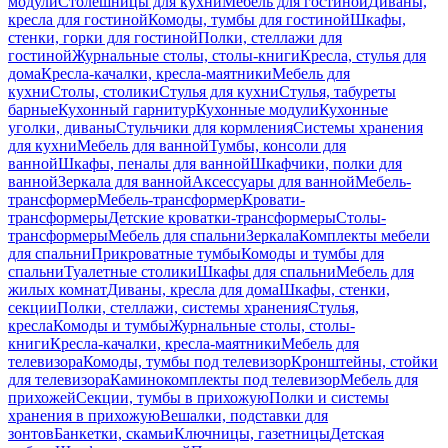
модули
Столешницы для кухни
Мебель для гостиной
Диваны,
кресла для гостиной
Комоды, тумбы для гостиной
Шкафы,
стенки, горки для гостиной
Полки, стеллажи для
гостиной
Журнальные столы, столы-книги
Кресла, стулья для
дома
Кресла-качалки, кресла-маятники
Мебель для
кухни
Столы, столики
Стулья для кухни
Стулья, табуреты
барные
Кухонный гарнитур
Кухонные модули
Кухонные
уголки, диваны
Стульчики для кормления
Системы хранения
для кухни
Мебель для ванной
Тумбы, консоли для
ванной
Шкафы, пеналы для ванной
Шкафчики, полки для
ванной
Зеркала для ванной
Аксессуары для ванной
Мебель-
трансформер
Мебель-трансформер
Кровати-
трансформеры
Детские кроватки-трансформеры
Столы-
трансформеры
Мебель для спальни
Зеркала
Комплекты мебели
для спальни
Прикроватные тумбы
Комоды и тумбы для
спальни
Туалетные столики
Шкафы для спальни
Мебель для
жилых комнат
Диваны, кресла для дома
Шкафы, стенки,
секции
Полки, стеллажи, системы хранения
Стулья,
кресла
Комоды и тумбы
Журнальные столы, столы-
книги
Кресла-качалки, кресла-маятники
Мебель для
телевизора
Комоды, тумбы под телевизор
Кронштейны, стойки
для телевизора
Каминокомплекты под телевизор
Мебель для
прихожей
Секции, тумбы в прихожую
Полки и системы
хранения в прихожую
Вешалки, подставки для
зонтов
Банкетки, скамьи
Ключницы, газетницы
Детская