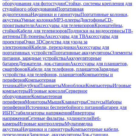
оборудования для фотостудии
Стойки, системы крепления для
студийного оборудования
Портативная
аудиотехника
Наушники и гарнитуры
Портативные колонки,
акустика
Умные колонки
MP3-плееры
Диктофоны
CD-
проигрыватели
Аксессуары для телевизоров
Кронштейны,
стойки
Кабели для телевизоров
Подписки на видеосервисы
ТВ-
антенны
ТВ-тюнеры
Аксессуары для ТВ
Аксессуары для
проектора
Очки 3D
Средства для ухода за
электроникой
Кабели, переходники
Аксессуары для
портативных устройств
Портативные аккумуляторы
Элементы
питания, зарядные устройства
Аккумуляторные
батареи
Держатели, док-станции
Аксессуары для планшетов,
смартфонов
Кабели для телефонов, планшетов
Зарядные
устройства для телефонов, планшетов
Компьютеры и
периферия
Компьютерная
техника
Ноутбуки
Планшеты
Моноблоки
Компьютеры
Игровые
компьютеры
Игровые консоли
Серверное
оборудование
Компьютерная
периферия
Мониторы
Мыши
Клавиатуры
Стилусы
Наборы
периферии
Источники бесперебойного питания
Батареи для
ИБП
Стабилизаторы напряжения
Инверторы
напряжения
Сетевые фильтры, удлинители
Веб-
камеры
Игровые контроллеры
Мультимедиа
акустика
Наушники и гарнитуры
Компьютерные кабели,
переходники
Зарядные, аккумуляторы
Док-станции,