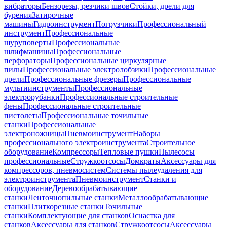
вибраторы
Бензорезы, резчики швов
Стойки, дрели для
бурения
Затирочные
машины
Гидроинструмент
Погрузчики
Профессиональный
инструмент
Профессиональные
шуруповерты
Профессиональные
шлифмашины
Профессиональные
перфораторы
Профессиональные циркулярные
пилы
Профессиональные электролобзики
Профессиональные
дрели
Профессиональные фрезеры
Профессиональные
мультиинструменты
Профессиональные
электрорубанки
Профессиональные строительные
фены
Профессиональные строительные
пистолеты
Профессиональные точильные
станки
Профессиональные
электроножницы
Пневмоинструмент
Наборы
профессионального электроинструмента
Строительное
оборудование
Компрессоры
Тепловые пушки
Пылесосы
профессиональные
Стружкоотсосы
Домкраты
Аксессуары для
компрессоров, пневмосистем
Системы пылеудаления для
электроинструмента
Пневмоинструмент
Станки и
оборудование
Деревообрабатывающие
станки
Ленточнопильные станки
Металлообрабатывающие
станки
Плиткорезные станки
Точильные
станки
Комплектующие для станков
Оснастка для
станков
Аксессуары для станков
Стружкоотсосы
Аксессуары