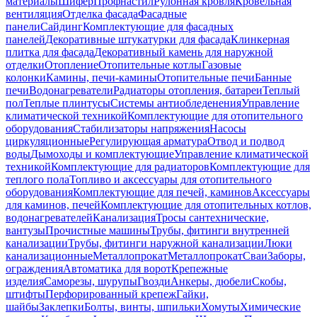
материалы
Шифер
Профнастил
Рулонная кровля
Кровельная
вентиляция
Отделка фасада
Фасадные
панели
Сайдинг
Комплектующие для фасадных
панелей
Декоративные штукатурки для фасада
Клинкерная
плитка для фасада
Декоративный камень для наружной
отделки
Отопление
Отопительные котлы
Газовые
колонки
Камины, печи-камины
Отопительные печи
Банные
печи
Водонагреватели
Радиаторы отопления, батареи
Теплый
пол
Теплые плинтусы
Системы антиобледенения
Управление
климатической техникой
Комплектующие для отопительного
оборудования
Стабилизаторы напряжения
Насосы
циркуляционные
Регулирующая арматура
Отвод и подвод
воды
Дымоходы и комплектующие
Управление климатической
техникой
Комплектующие для радиаторов
Комплектующие для
теплого пола
Топливо и аксессуары для отопительного
оборудования
Комплектующие для печей, каминов
Аксессуары
для каминов, печей
Комплектующие для отопительных котлов,
водонагревателей
Канализация
Тросы сантехнические,
вантузы
Прочистные машины
Трубы, фитинги внутренней
канализации
Трубы, фитинги наружной канализации
Люки
канализационные
Металлопрокат
Металлопрокат
Сваи
Заборы,
ограждения
Автоматика для ворот
Крепежные
изделия
Саморезы, шурупы
Гвозди
Анкеры, дюбели
Скобы,
штифты
Перфорированный крепеж
Гайки,
шайбы
Заклепки
Болты, винты, шпильки
Хомуты
Химические