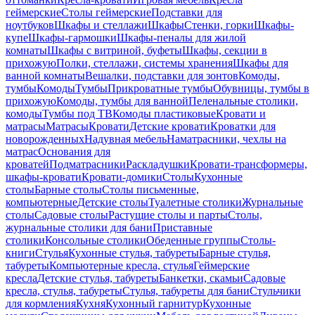
геймерские
Столы геймерские
Подставки для
ноутбуков
Шкафы и стеллажи
Шкафы
Стенки, горки
Шкафы-
купе
Шкафы-гармошки
Шкафы-пеналы для жилой
комнаты
Шкафы с витриной, буфеты
Шкафы, секции в
прихожую
Полки, стеллажи, системы хранения
Шкафы для
ванной комнаты
Вешалки, подставки для зонтов
Комоды,
тумбы
Комоды
Тумбы
Прикроватные тумбы
Обувницы, тумбы в
прихожую
Комоды, тумбы для ванной
Пеленальные столики,
комоды
Тумбы под ТВ
Комоды пластиковые
Кровати и
матрасы
Матрасы
Кровати
Детские кровати
Кроватки для
новорожденных
Надувная мебель
Наматрасники, чехлы на
матрас
Основания для
кроватей
Подматрасники
Раскладушки
Кровати-трансформеры,
шкафы-кровати
Кровати-домики
Столы
Кухонные
столы
Барные столы
Столы письменные,
компьютерные
Детские столы
Туалетные столики
Журнальные
столы
Садовые столы
Растущие столы и парты
Столы,
журнальные столики для бани
Приставные
столики
Консольные столики
Обеденные группы
Столы-
книги
Стулья
Кухонные стулья, табуреты
Барные стулья,
табуреты
Компьютерные кресла, стулья
Геймерские
кресла
Детские стулья, табуреты
Банкетки, скамьи
Садовые
кресла, стулья, табуреты
Стулья, табуреты для бани
Стульчики
для кормления
Кухня
Кухонный гарнитур
Кухонные