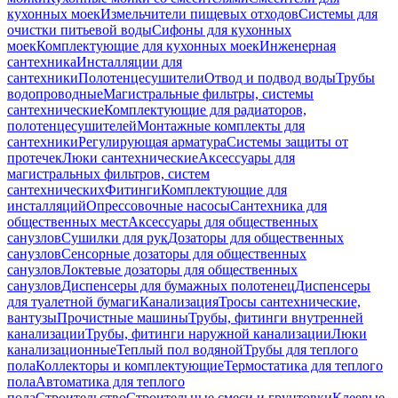
кухонных моек
Измельчители пищевых отходов
Системы для
очистки питьевой воды
Сифоны для кухонных
моек
Комплектующие для кухонных моек
Инженерная
сантехника
Инсталляции для
сантехники
Полотенцесушители
Отвод и подвод воды
Трубы
водопроводные
Магистральные фильтры, системы
сантехнические
Комплектующие для радиаторов,
полотенцесушителей
Монтажные комплекты для
сантехники
Регулирующая арматура
Системы защиты от
протечек
Люки сантехнические
Аксессуары для
магистральных фильтров, систем
сантехнических
Фитинги
Комплектующие для
инсталляций
Опрессовочные насосы
Сантехника для
общественных мест
Аксессуары для общественных
санузлов
Сушилки для рук
Дозаторы для общественных
санузлов
Сенсорные дозаторы для общественных
санузлов
Локтевые дозаторы для общественных
санузлов
Диспенсеры для бумажных полотенец
Диспенсеры
для туалетной бумаги
Канализация
Тросы сантехнические,
вантузы
Прочистные машины
Трубы, фитинги внутренней
канализации
Трубы, фитинги наружной канализации
Люки
канализационные
Теплый пол водяной
Трубы для теплого
пола
Коллекторы и комплектующие
Термостатика для теплого
пола
Автоматика для теплого
пола
Строительство
Строительные смеси и грунтовки
Клеевые