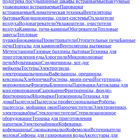
подогрева посуды
Винные шкафы встраиваемые
Вакуумные
упаковщики встраиваемые
Пароварки
встраиваемые
Климатическая техника
Вентиляторы
бытовые
Кондиционеры, сплит-системы
Охладители
воздуха
Водонагреватели
Увлажнители, очистители
воздуха
Камины, печи-камины
Обогреватели
Тепловые
завесы
Тепловые
пушки
Биокамины
Проветриватели
Отопительные печи
Банные
печи
Порталы для каминов
Вентиляторы вытяжные
Метеостанции
Газовые баллоны бытовые
Техника для
приготовления еды
Аэрогрили
Микроволновые
печи
Мультиварки
Сэндвичницы, хот-дог
мейкеры
Тостеры
Электрогрили,
электрошашлычницы
Вафельницы, орешницы,
кексницы
Хлебопечки
Ростеры, мини-печи
Йогуртницы,
мороженицы
Фризеры
Блинницы
Пароварки
Автоклавы для
консервирования
Сыроварни
Фритюрницы, фондю-
фритюрницы
Яйцеварки
Попкорницы
Техника для
дома
Пылесосы
Пылесосы профессиональные
Роботы-
пылесосы, мойщики окон
Пароочистители
Электровеники,
электрошвабры
Стеклоочистители
Стерилизационное
оборудование
Техника для приготовления
напитков
Электрочайники
Кофеварки,
кофемашины
Соковыжималки
Кофемолки
Вспениватели
молока
Сифоны для газирования воды
Аксессуары для