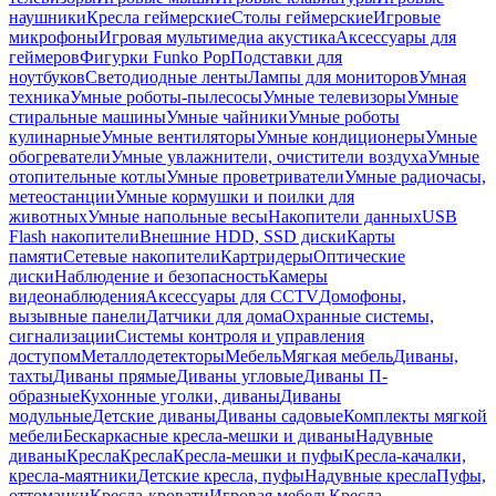
наушники
Кресла геймерские
Столы геймерские
Игровые
микрофоны
Игровая мультимедиа акустика
Аксессуары для
геймеров
Фигурки Funko Pop
Подставки для
ноутбуков
Светодиодные ленты
Лампы для мониторов
Умная
техника
Умные роботы-пылесосы
Умные телевизоры
Умные
стиральные машины
Умные чайники
Умные роботы
кулинарные
Умные вентиляторы
Умные кондиционеры
Умные
обогреватели
Умные увлажнители, очистители воздуха
Умные
отопительные котлы
Умные проветриватели
Умные радиочасы,
метеостанции
Умные кормушки и поилки для
животных
Умные напольные весы
Накопители данных
USB
Flash накопители
Внешние HDD, SSD диски
Карты
памяти
Сетевые накопители
Картридеры
Оптические
диски
Наблюдение и безопасность
Камеры
видеонаблюдения
Аксессуары для CCTV
Домофоны,
вызывные панели
Датчики для дома
Охранные системы,
сигнализации
Системы контроля и управления
доступом
Металлодетекторы
Мебель
Мягкая мебель
Диваны,
тахты
Диваны прямые
Диваны угловые
Диваны П-
образные
Кухонные уголки, диваны
Диваны
модульные
Детские диваны
Диваны садовые
Комплекты мягкой
мебели
Бескаркасные кресла-мешки и диваны
Надувные
диваны
Кресла
Кресла
Кресла-мешки и пуфы
Кресла-качалки,
кресла-маятники
Детские кресла, пуфы
Надувные кресла
Пуфы,
оттоманки
Кресла-кровати
Игровая мебель
Кресла