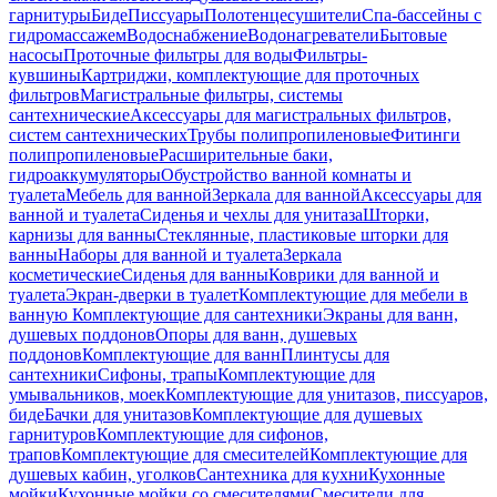
гарнитуры
Биде
Писсуары
Полотенцесушители
Спа-бассейны с
гидромассажем
Водоснабжение
Водонагреватели
Бытовые
насосы
Проточные фильтры для воды
Фильтры-
кувшины
Картриджи, комплектующие для проточных
фильтров
Магистральные фильтры, системы
сантехнические
Аксессуары для магистральных фильтров,
систем сантехнических
Трубы полипропиленовые
Фитинги
полипропиленовые
Расширительные баки,
гидроаккумуляторы
Обустройство ванной комнаты и
туалета
Мебель для ванной
Зеркала для ванной
Аксессуары для
ванной и туалета
Сиденья и чехлы для унитаза
Шторки,
карнизы для ванны
Стеклянные, пластиковые шторки для
ванны
Наборы для ванной и туалета
Зеркала
косметические
Сиденья для ванны
Коврики для ванной и
туалета
Экран-дверки в туалет
Комплектующие для мебели в
ванную
Комплектующие для сантехники
Экраны для ванн,
душевых поддонов
Опоры для ванн, душевых
поддонов
Комплектующие для ванн
Плинтусы для
сантехники
Сифоны, трапы
Комплектующие для
умывальников, моек
Комплектующие для унитазов, писсуаров,
биде
Бачки для унитазов
Комплектующие для душевых
гарнитуров
Комплектующие для сифонов,
трапов
Комплектующие для смесителей
Комплектующие для
душевых кабин, уголков
Сантехника для кухни
Кухонные
мойки
Кухонные мойки со смесителями
Смесители для