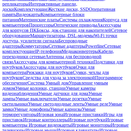
репликаторы
Интерактивные панели,
доски
Комплектующие
Жесткие диски, SSD
Оперативная
память
Видеокарты
Компьютерные блоки
питания
Материнские платы
Системы охлаждения
Корпуса для
компьютеров
Процессоры
Оптические приводы
Аксессуары
для корпусов ПК
Боксы, док-станции для накопителей
Сетевое
оборудование
Маршрутизаторы, DSL-модемы
Wi-Fi точки
доступа, усилители сигнала
Беспроводные
адаптеры
Коммутаторы
Сетевые адаптеры
Powerline
Сетевые
комплектующие
IP-телефония
Медиаконвертеры
Кабели,
переходники сетевые
Антенны для беспроводной
связи
Аксессуары для компьютерной техники
Подставки для
ноутбуков
Аксессуары для ноутбуков
Очки для
компьютера
Рюкзаки для ноутбуков
Сумки, чехлы для
ноутбуков
Средства для ухода за электроникой
Программное
обеспечение
Система Умный дом
Управление умным
домом
Умные колонки, станции
Умные камеры
видеонаблюдения
Умные датчики для дома
Умные
лампы
Умные выключатели
Умные розетки
Умные
светильники
Умные светодиодные ленты
Умные реле
Умные
замки
Умные домофоны
Умные карнизы
Умные
терморегуляторы
Игровая зона
Игровые приставки
Игры для
приставок
Игровые контроллеры
Игровые ноутбуки
Игровые
компьютеры
Игровые видеокарты
Игровые мониторы
Игровые
телевизоры
Игровые мыши
Игровые клавиатуры
Игровые