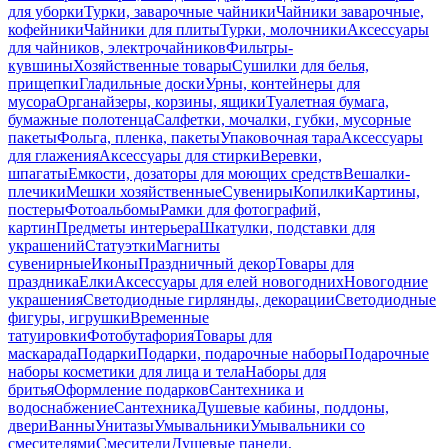
для уборки
Турки, заварочные чайники
Чайники заварочные,
кофейники
Чайники для плиты
Турки, молочники
Аксессуары
для чайников, электрочайников
Фильтры-
кувшины
Хозяйственные товары
Сушилки для белья,
прищепки
Гладильные доски
Урны, контейнеры для
мусора
Органайзеры, корзины, ящики
Туалетная бумага,
бумажные полотенца
Салфетки, мочалки, губки, мусорные
пакеты
Фольга, пленка, пакеты
Упаковочная тара
Аксессуары
для глажения
Аксессуары для стирки
Веревки,
шпагаты
Емкости, дозаторы для моющих средств
Вешалки-
плечики
Мешки хозяйственные
Сувениры
Копилки
Картины,
постеры
Фотоальбомы
Рамки для фотографий,
картин
Предметы интерьера
Шкатулки, подставки для
украшений
Статуэтки
Магниты
сувенирные
Иконы
Праздничный декор
Товары для
праздника
Елки
Аксессуары для елей новогодних
Новогодние
украшения
Светодиодные гирлянды, декорации
Светодиодные
фигуры, игрушки
Временные
татуировки
Фотобутафория
Товары для
маскарада
Подарки
Подарки, подарочные наборы
Подарочные
наборы косметики для лица и тела
Наборы для
бритья
Оформление подарков
Сантехника и
водоснабжение
Сантехника
Душевые кабины, поддоны,
двери
Ванны
Унитазы
Умывальники
Умывальники со
смесителями
Смесители
Душевые панели,