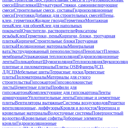
смеси
Шпатлевки
Штукатурки
Стяжки, самонивелирующие
смеси
Строительные смеси, составы
Гидроизоляционные
смеси
Грунтовки
Добавки для строительных смесей
Пены,
клеи, герметики
Жидкие гвозди
Герметики
Монтажная
пена
Клеи для обоев
Клеи для напольных
покрытий
Очистители, растворители
Фиксаторы
резьбы
Клеи
Герметики, пены
Кирпичи, блоки, тротуарная
плитка
Кирпичи
Строительные блоки
Тротуарная
плитка
Изоляционные материалы
Минеральная
вата
Экструдированный пенополистирол
Пенопласт
Пленки,
мембраны
Отражающая теплоизоляция
Гидроизоляционные
ленты
Поликарбонат
Шумоизоляция
Теплоизоляция
Звукоизоляц
плитные и пиломатериалы
Плиты OSB
Фанера
ДСП,
ЛДСП
Мебельные щиты
Террасные доски
Древесные
плиты
Пиломатериалы
Материалы для сухого
строительства
Гипсокартон
Гипсоволокнистые
листы
Цементные плиты
Профили для
гипсокартона
Комплектующие для гипсокартона
Ленты
армирующие
Уплотнительные ленты
Гипсовые и цементные
плиты
Вентиляторы вытяжные
Системы воздуховодов
Решетки
вентиляционные, диффузоры
Кровля и водосток
Черепица и
кровельные материалы
Водосточные системы
Поверхностный
водоотвод
Кровельные софиты
Доборные элементы
кровли
Гидроизоляционные