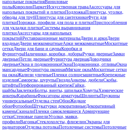
напольные покрытия
Виниловые
полы
Ковролин
Паркет
Искусственная трава
Аксессуары для
напольных покрытий и плитки
Подложка
Плинтусы, уголки,
обводы для труб
Плинтусы для сантехники
Фуги для
плитки
Порожки, профили для пола и плитки
Приспособления
для укладки плитки
Системы выравнивания
плитки
Аксессуары для напольных
покрытий
Реставрационные материалы
Двери и арки
Двери
входные
Двери межкомнатные
Арки межкомнатные
Москитные
сетки
Двери для бани и сауны
Коробки и
фурнитура
Наличники, коробки, доборы
Ручки дверные
Замки
дверные
Петли дверные
Фурнитура дверная
Доводчики
дверные
Окна и подоконники
Окна
Подоконники, отливы
Окна
мансардные
Фурнитура оконная
Мягкие окна
Москитные сетки
на окна
Жалюзи уличные
Пленки солнцезащитные
Крепежные
изделия
Саморезы, шурупы
Гвозди
Анкеры, дюбели
Скобы,
штифты
Перфорированный крепеж
Гайки,
шайбы
Заклепки
Болты, винты, шпильки
Хомуты
Химические
анкеры
Карабины
Фиксаторы арматуры
Шплинты
Пружины
универсальные
Отделка стен
Обои
Жидкие
обои
Фотообои
Штукатурки декоративные
Декоративный
камень
Скинали
Пленки самоклеящиеся
Армирующие
сетки
Стеновые панели
Уголки, маяки,
профили
Вагонка
Стеклохолсты, флизелин
Экраны для
радиаторов
Отделка потолка
Потолочные системы
Потолочные