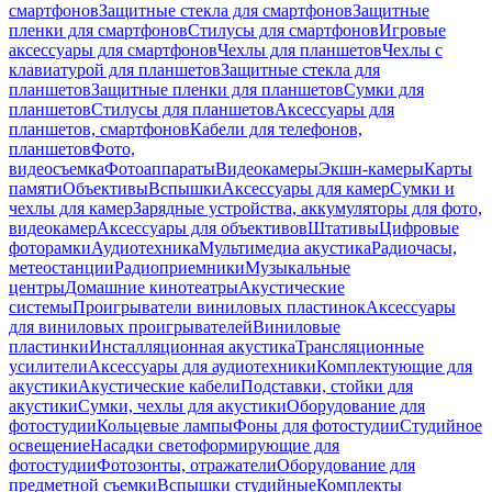
смартфонов
Защитные стекла для смартфонов
Защитные
пленки для смартфонов
Стилусы для смартфонов
Игровые
аксессуары для смартфонов
Чехлы для планшетов
Чехлы с
клавиатурой для планшетов
Защитные стекла для
планшетов
Защитные пленки для планшетов
Сумки для
планшетов
Стилусы для планшетов
Аксессуары для
планшетов, смартфонов
Кабели для телефонов,
планшетов
Фото,
видеосъемка
Фотоаппараты
Видеокамеры
Экшн-камеры
Карты
памяти
Объективы
Вспышки
Аксессуары для камер
Сумки и
чехлы для камер
Зарядные устройства, аккумуляторы для фото,
видеокамер
Аксессуары для объективов
Штативы
Цифровые
фоторамки
Аудиотехника
Мультимедиа акустика
Радиочасы,
метеостанции
Радиоприемники
Музыкальные
центры
Домашние кинотеатры
Акустические
системы
Проигрыватели виниловых пластинок
Аксессуары
для виниловых проигрывателей
Виниловые
пластинки
Инсталляционная акустика
Трансляционные
усилители
Аксессуары для аудиотехники
Комплектующие для
акустики
Акустические кабели
Подставки, стойки для
акустики
Сумки, чехлы для акустики
Оборудование для
фотостудии
Кольцевые лампы
Фоны для фотостудии
Студийное
освещение
Насадки светоформирующие для
фотостудии
Фотозонты, отражатели
Оборудование для
предметной съемки
Вспышки студийные
Комплекты