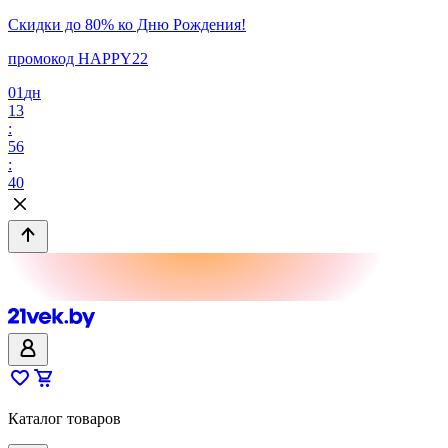
Скидки до 80% ко Дню Рождения!
промокод HAPPY22
01
дн
13
:
56
:
40
Каталог товаров