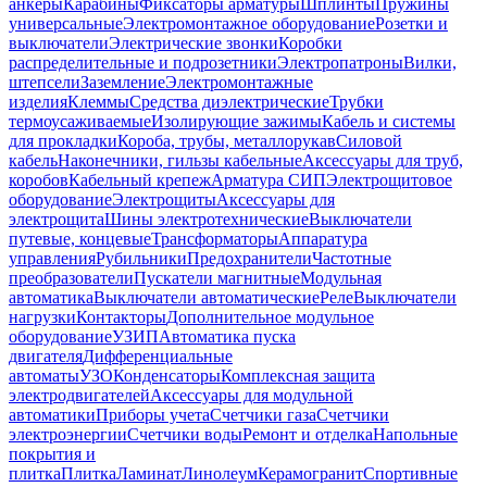
анкеры
Карабины
Фиксаторы арматуры
Шплинты
Пружины
универсальные
Электромонтажное оборудование
Розетки и
выключатели
Электрические звонки
Коробки
распределительные и подрозетники
Электропатроны
Вилки,
штепсели
Заземление
Электромонтажные
изделия
Клеммы
Средства диэлектрические
Трубки
термоусаживаемые
Изолирующие зажимы
Кабель и системы
для прокладки
Короба, трубы, металлорукав
Силовой
кабель
Наконечники, гильзы кабельные
Аксессуары для труб,
коробов
Кабельный крепеж
Арматура СИП
Электрощитовое
оборудование
Электрощиты
Аксессуары для
электрощита
Шины электротехнические
Выключатели
путевые, концевые
Трансформаторы
Аппаратура
управления
Рубильники
Предохранители
Частотные
преобразователи
Пускатели магнитные
Модульная
автоматика
Выключатели автоматические
Реле
Выключатели
нагрузки
Контакторы
Дополнительное модульное
оборудование
УЗИП
Автоматика пуска
двигателя
Дифференциальные
автоматы
УЗО
Конденсаторы
Комплексная защита
электродвигателей
Аксессуары для модульной
автоматики
Приборы учета
Счетчики газа
Счетчики
электроэнергии
Счетчики воды
Ремонт и отделка
Напольные
покрытия и
плитка
Плитка
Ламинат
Линолеум
Керамогранит
Спортивные