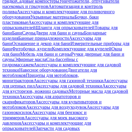
грядки
Садовые компостеры
Уничтожители, отпугиватели
насекомых и грызунов
Автоматизация и контроль
полива
Аксессуары и комплектующие для поливочного
оборудования
Укрывные материалы
Бочки, баки
пластиковые
Аксессуары и комплектующие для
опрыскивателей
Шланги для опрыскивателей
Товары для
бани
Бани
Сауны
Двери для бани и сауны
Бондарные
изделия
Банные принадлежности
Аксессуары для
бани
Оснащение и декор для бани
Измерительные приборы для
бани
Фитобочки, купели
Комплектующие для купелей
Окна
для бани
Мебель для бани и сауны
Ручки дверные для бани и
сауны
Эфирные масла
Спа-бассейны с
гидромассажем
Аксессуары и комплектующие для садовой
техники
Навесное оборудование
Двигатели для
мотоблоков
Прицепы для мотоблоков,
минитракторов
Аксессуары для газонной техники
Аксессуары
для цепных пил
Аксессуары для садовой техники
Аксессуары
для кусторезов, ножниц садовых
Моторные масла для садовой
техники
Аксессуары для аэратоторов и
скарификаторов
Аксессуары для культиваторов и
мотоблоков
Аксессуары для воздуходувок
Аксессуары для
газонокосилок
Аксессуары для бензокос и
триммеров
Аксессуары для моек высокого
давления
Аксессуары и комплектующие для
опрыскивателей
Запчасти для садовых