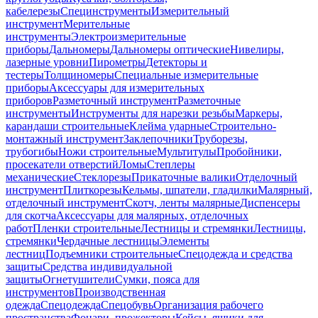
кабелерезы
Специнструменты
Измерительный
инструмент
Мерительные
инструменты
Электроизмерительные
приборы
Дальномеры
Дальномеры оптические
Нивелиры,
лазерные уровни
Пирометры
Детекторы и
тестеры
Толщиномеры
Специальные измерительные
приборы
Аксессуары для измерительных
приборов
Разметочный инструмент
Разметочные
инструменты
Инструменты для нарезки резьбы
Маркеры,
карандаши строительные
Клейма ударные
Строительно-
монтажный инструмент
Заклепочники
Труборезы,
трубогибы
Ножи строительные
Мультитулы
Пробойники,
просекатели отверстий
Ломы
Степлеры
механические
Стеклорезы
Прикаточные валики
Отделочный
инструмент
Плиткорезы
Кельмы, шпатели, гладилки
Малярный,
отделочный инструмент
Скотч, ленты малярные
Диспенсеры
для скотча
Аксессуары для малярных, отделочных
работ
Пленки строительные
Лестницы и стремянки
Лестницы,
стремянки
Чердачные лестницы
Элементы
лестниц
Подъемники строительные
Спецодежда и средства
защиты
Средства индивидуальной
защиты
Огнетушители
Сумки, пояса для
инструментов
Производственная
одежда
Спецодежда
Спецобувь
Организация рабочего
пространства
Фонари, прожекторы
Кейсы, ящики для