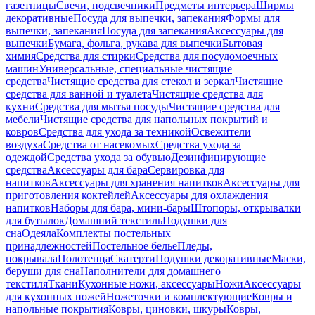
газетницы
Свечи, подсвечники
Предметы интерьера
Ширмы
декоративные
Посуда для выпечки, запекания
Формы для
выпечки, запекания
Посуда для запекания
Аксессуары для
выпечки
Бумага, фольга, рукава для выпечки
Бытовая
химия
Средства для стирки
Средства для посудомоечных
машин
Универсальные, специальные чистящие
средства
Чистящие средства для стекол и зеркал
Чистящие
средства для ванной и туалета
Чистящие средства для
кухни
Средства для мытья посуды
Чистящие средства для
мебели
Чистящие средства для напольных покрытий и
ковров
Средства для ухода за техникой
Освежители
воздуха
Средства от насекомых
Средства ухода за
одеждой
Средства ухода за обувью
Дезинфицирующие
средства
Аксессуары для бара
Сервировка для
напитков
Аксессуары для хранения напитков
Аксессуары для
приготовления коктейлей
Аксессуары для охлаждения
напитков
Наборы для бара, мини-бары
Штопоры, открывалки
для бутылок
Домашний текстиль
Подушки для
сна
Одеяла
Комплекты постельных
принадлежностей
Постельное белье
Пледы,
покрывала
Полотенца
Скатерти
Подушки декоративные
Маски,
беруши для сна
Наполнители для домашнего
текстиля
Ткани
Кухонные ножи, аксессуары
Ножи
Аксессуары
для кухонных ножей
Ножеточки и комплектующие
Ковры и
напольные покрытия
Ковры, циновки, шкуры
Ковры,