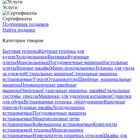
Услуги
Сертификаты
Подборщик подарков
Найти подарки
Категории товаров
Бытовая техника
Крупная техника для
кухни
Холодильники
Вытяжки
Кухонные
плиты
Морозильники
Посудомоечные машины
Настольные
плиты
Винные шкафы
Мини-холодильники
Техника для ухода
за одеждой
Стиральные машины
Стиральные машины
встраиваемые
Утюги
Отпариватели
Швейные, вышивальные
машины
Промышленные швейные
машины
Оверлоки
Сушильные машины, шкафы
Гладильные
системы, прессы
Машинки для удаления катышков
Сушилки
для обуви
Встраиваемая техника, оборудование
Варочные
панели
Духовые шкафы
Холодильники
встраиваемые
Посудомоечные машины
встраиваемые
Микроволновые печи
встраиваемые
Кофемашины встраиваемые
Комплекты
встраиваемой техники
Морозильники
встраиваемые
Измельчители пищевых отходов
Шкафы для