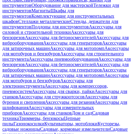
инструментов
Оборудование для мастерской
Тележки для
инструментов
Магниты
Шкафы для
инструментов
Комплектующие для инструментальных
шкафов
Стеллажи металлические
Стенды, держатели для
инструментов
Поддоны для инструментов
Аксессуары для
силовой и строительной техники
Аксессуары для
бензорезов
Аксессуары для бетоносмесителей
Аксессуары для
виброоборудования
Аксессуары для генераторов
Аксессуары
для затирочных машин
Аксессуары для мотопомп
Аксессуары
для мотобуров и бензобуров
Аксессуары для строительного
инструмента
Аксессуары пневмооборудования
Аксессуары для
бензорезов
Аксессуары для бетоносмесителей
Аксессуары для
виброоборудования
Аксессуары для генераторов
Аксессуары
для затирочных машин
Аксессуары для мотопомп
Аксессуары
для мотобуров и бензобуров
Аксессуары для
электроинструмента
Аксессуары для компрессоров,
пневмосистем
Аксессуары для сварки, пайки
Аксессуары для
станков
Аксессуары для стружкоотсосов
Аксессуары для
бурения и сверления
Аксессуары для резания
Аксессуары для
шлифования
Аксессуары для измерительных
приборов
Аксессуары для станков
Дом и сад
Садовая
техника
Триммеры, бензокосы
Цепные
пилы
Газонокосилки
Культиваторы, мотоблоки
Кусторезы,
садовые ножницы
Садовые, кормовые измельчители
Садовые