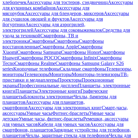
хлебопечек
Аксессуары для тостеров, сэндвичниц
Аксессуары
для кухонных комбайнов
Аксессуары для
мясорубок
Аксессуары для блендеров, миксеров
Аксессуары
для сушилок овощей и фруктов
Аксессуары для
йогуртниц
Аксессуары для аэрогрилей,
электрогрилей
Аксессуары для соковыжималок
Средства для
ухода за техникой
Смартфоны, ТВ и
электроника
Смартфоны
Смартфоны
Смартфоны
восстановленные
Смартфоны Apple
Смартфоны
Xiaomi
Смартфоны Samsung
Смартфоны Honor
Смартфоны
Huawei
Смартфоны POCO
Смартфоны Infinix
Смартфоны
Tecno
Смартфоны Realme
Смартфоны Samsung Galaxy S26
series
Кнопочные телефоны
Складные смартфоны
Телевизоры,
мониторы
Телевизоры
Мониторы
Мониторы-телевизоры
ТВ-
приставки и медиаплееры
Проекторы
Проекционные
экраны
Профессиональные дисплеи
Планшеты, электронные
книги
Планшеты
Электронные книги
Графические
планшеты
Блокноты электронные
Чехлы, бамперы для
планшетов
Аксессуары для планшетов,
смартфонов
Аксессуары для электронных книг
Смарт-часы,
аксессуары
Умные часы
Фитнес-браслеты
Умные часы
детские
Умные часы, фитнес-браслеты
Ремешки, аксессуары
для умных часов
Кабели для умных часов
Аксессуары для
смартфонов, планшетов
Зарядные устройства для телефонов,
планшетов
Чехлы, защитные стекла для телефонов
Чехлы для