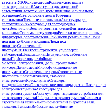
автоматы
УЗО
Конденсаторы
Комплексная защита
электродвигателей
Аксессуары для модульной
автоматики
Светотехника
Промышленное и сигнальное
освещение
Светодиодные ленты
Точечные
светильники
Трековые светильники
Аксессуары для
светотехники
Аксессуары для светодиодных
лент
Вентиляция
Вентиляторы вытяжные
Вентиляторы
канальные
Системы воздуховодов
Решетки вентиляционные,
диффузоры
Проветриватели
Люки
Люки ревизионные
Люки
под плитку
Люки напольные
Люки под
покраску
Строительный
инструмент
Электроинструмент
Шуруповерты,
гайковерты
Шлифмашины
Циркулярные, сабельные
пилы
Перфораторы, отбойные
молотки
Электролобзики
Дрели
Строительные
миксеры
Дальномеры
Многофункциональные
инструменты
Строительные фены
Строительные
пистолеты
Фрезеры
Рубанки, стамески
электрические
Краскопульты
Степлеры,
гвоздезабиватели
Электрические ножницы, резаки
Насадки для
электроинструмента
Аксессуары для
электроинструмента
Аккумуляторы, зарядные устройства для
электроинструмента
Наборы электроинструмента
Силовая и
строительная техника
Бетоносмесители
Генераторы
Тали,
тельферы
Такелаж
Виброплиты, глубинные