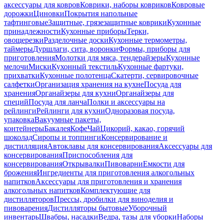
аксессуары для ковров
Коврики, наборы ковриков
Ковровые
дорожки
Циновки
Покрытия напольные
тафтинговые
Защитные, грязезащитные коврики
Кухонные
принадлежности
Кухонные приборы
Терки,
овощерезки
Разделочные доски
Кухонные термометры,
таймеры
Дуршлаги, сита, воронки
Формы, приборы для
приготовления
Молотки для мяса, тендерайзеры
Кухонные
мелочи
Миски
Кухонный текстиль
Кухонные фартуки,
прихватки
Кухонные полотенца
Скатерти, сервировочные
салфетки
Организация хранения на кухне
Посуда для
хранения
Органайзеры для кухни
Органайзеры для
специй
Посуда для ланча
Полки и аксессуары на
рейлинги
Рейлинги для кухни
Одноразовая посуда,
упаковка
Вакуумные пакеты,
контейнеры
Бакалея
Кофе
Чай
Цикорий, какао, горячий
шоколад
Сиропы и топпинги
Консервирование и
дистилляция
Автоклавы для консервирования
Аксессуары для
консервирования
Приспособления для
консервирования
Открывалки
Пивоварни
Емкости для
брожения
Ингредиенты для приготовления алкогольных
напитков
Аксессуары для приготовления и хранения
алкогольных напитков
Комплектующие для
дистилляторов
Прессы, дробилки для виноделия и
пивоварения
Дистилляторы бытовые
Уборочный
инвентарь
Швабры, насадки
Ведра, тазы для уборки
Наборы