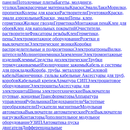
панели
Потолочные плиты
Багеты, молдинги,
уголки
Лакокрасочные материалы
Краски
Эмали
Лаки
Морилки,
пропитки
Колеры для краски
Растворители
Грунтовки
Краски,
эмали аэрозольные
Краски, эмали
Пены, клеи,
герметики
Жидкие гвозди
Герметики
Монтажная пена
Клеи для
обоев
Клеи для напольных покрытий
Очистители,
растворители
Фиксаторы резьбы
Клеи
Герметики,
пены
Электромонтажное оборудование
Розетки и
выключатели
Электрические звонки
Коробки
распределительные и подрозетники
Электропатроны
Вилки,
штепсели
Молниеприемники
Заземление
Электромонтажные
изделия
Клеммы
Средства диэлектрические
Трубки
термоусаживаемые
Изолирующие зажимы
Кабель и системы
для прокладки
Короба, трубы, металлорукав
Силовой
кабель
Наконечники, гильзы кабельные
Аксессуары для труб,
коробов
Кабельный крепеж
Арматура СИП
Электрощитовое
оборудование
Электрощиты
Аксессуары для
электрощита
Шины электротехнические
Выключатели
путевые, концевые
Трансформаторы
Аппаратура
управления
Рубильники
Предохранители
Частотные
преобразователи
Пускатели магнитные
Модульная
автоматика
Выключатели автоматические
Реле
Выключатели
нагрузки
Контакторы
Дополнительное модульное
оборудование
УЗИП
Автоматика пуска
двигателя
Дифференциальные