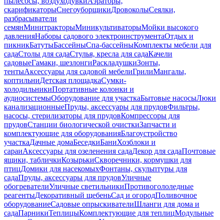
пылесосы, воздуходувки
Аэраторы,
скарификаторы
Снегоуборщики
Дровоколы
Сеялки,
разбрасыватели
семян
Минитракторы
Миникультиваторы
Мойки высокого
давления
Наборы садового электроинструмента
Отдых и
пикник
Батуты
Бассейны
Спа-бассейны
Комплекты мебели для
сада
Столы для сада
Стулья, кресла для сада
Качели
садовые
Гамаки, шезлонги
Раскладушки
Зонты,
тенты
Аксессуары для садовой мебели
Грили
Мангалы,
коптильни
Детская площадка
Сумки-
холодильники
Портативные колонки и
аудиосистемы
Оборудование для участка
Бытовые насосы
Люки
канализационные
Пруды, аксессуары для прудов
Фильтры,
насосы, стерилизаторы для прудов
Компрессоры для
прудов
Станции биологической очистки
Запчасти и
комплектующие для оборудования
Благоустройство
участка
Дачные дома
Беседки
Бани
Хозблоки и
сараи
Аксессуары для озеленения сада
Декор для сада
Почтовые
ящики, таблички
Козырьки
Скворечники, кормушки для
птиц
Домики для насекомых
Фонтаны, скульптуры для
сада
Пруды, аксессуары для прудов
Уличные
обогреватели
Уличные светильники
Противогололедные
реагенты
Декоративный щебень
Сад и огород
Поливочное
оборудование
Садовые опрыскиватели
Шланги для дома и
сада
Парники
Теплицы
Комплектующие для теплиц
Модульные