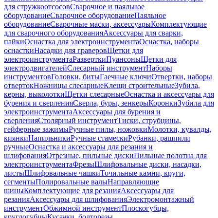
для стружкоотсосов
Сварочное и паяльное
оборудование
Сварочное оборудование
Паяльное
оборудование
Сварочные маски, аксессуары
Комплектующие
для сварочного оборудования
Аксессуары для сварки,
пайки
Оснастка для электроинструмента
Оснастка, наборы
оснастки
Насадки для граверов
Щетки для
электроинструмента
Развертки
Пуансоны
Щетки для
электродвигателей
Слесарный инструмент
Наборы
инструментов
Головки, биты
Гаечные ключи
Отвертки, наборы
отверток
Ножницы слесарные
Клещи строительные
Зубила,
керны, выколотки
Щетки слесарные
Оснастка и аксессуары для
бурения и сверления
Сверла, буры, зенкеры
Коронки
Зубила для
электроинструмента
Аксессуары для бурения и
сверления
Столярный инструмент
Тиски, струбцины,
гейферные зажимы
Ручные пилы, ножовки
Молотки, кувалды,
киянки
Напильники
Ручные стамески
Рубанки, рашпили
ручные
Оснастка и аксессуары для резания и
шлифования
Отрезные, пильные диски
Пильные полотна для
электроинструмента
Фрезы
Шлифовальные диски, насадки,
листы
Шлифовальные чашки
Точильные камни, круги,
сегменты
Полировальные валы
Направляющие
шины
Комплектующие для резания
Аксессуары для
резания
Аксессуары для шлифования
Электромонтажный
инструмент
Обжимной инструмент
Плоскогубцы,
круглогубцы
Кусачки, болторезы,