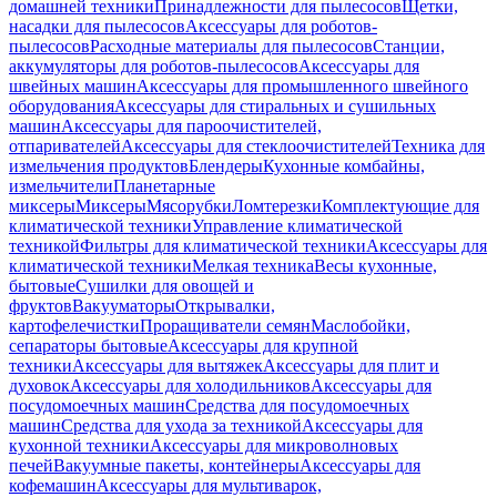
домашней техники
Принадлежности для пылесосов
Щетки,
насадки для пылесосов
Аксессуары для роботов-
пылесосов
Расходные материалы для пылесосов
Станции,
аккумуляторы для роботов-пылесосов
Аксессуары для
швейных машин
Аксессуары для промышленного швейного
оборудования
Аксессуары для стиральных и сушильных
машин
Аксессуары для пароочистителей,
отпаривателей
Аксессуары для стеклоочистителей
Техника для
измельчения продуктов
Блендеры
Кухонные комбайны,
измельчители
Планетарные
миксеры
Миксеры
Мясорубки
Ломтерезки
Комплектующие для
климатической техники
Управление климатической
техникой
Фильтры для климатической техники
Аксессуары для
климатической техники
Мелкая техника
Весы кухонные,
бытовые
Сушилки для овощей и
фруктов
Вакууматоры
Открывалки,
картофелечистки
Проращиватели семян
Маслобойки,
сепараторы бытовые
Аксессуары для крупной
техники
Аксессуары для вытяжек
Аксессуары для плит и
духовок
Аксессуары для холодильников
Аксессуары для
посудомоечных машин
Средства для посудомоечных
машин
Средства для ухода за техникой
Аксессуары для
кухонной техники
Аксессуары для микроволновых
печей
Вакуумные пакеты, контейнеры
Аксессуары для
кофемашин
Аксессуары для мультиварок,