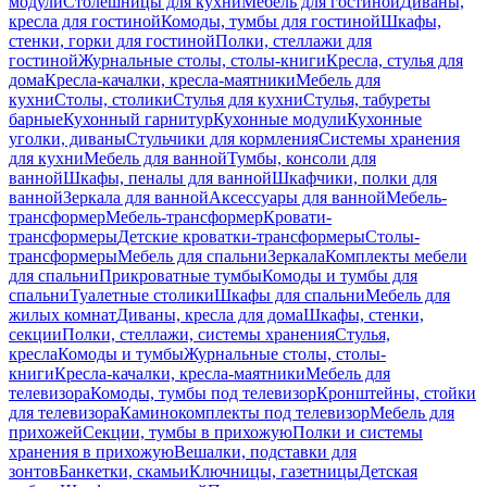
модули
Столешницы для кухни
Мебель для гостиной
Диваны,
кресла для гостиной
Комоды, тумбы для гостиной
Шкафы,
стенки, горки для гостиной
Полки, стеллажи для
гостиной
Журнальные столы, столы-книги
Кресла, стулья для
дома
Кресла-качалки, кресла-маятники
Мебель для
кухни
Столы, столики
Стулья для кухни
Стулья, табуреты
барные
Кухонный гарнитур
Кухонные модули
Кухонные
уголки, диваны
Стульчики для кормления
Системы хранения
для кухни
Мебель для ванной
Тумбы, консоли для
ванной
Шкафы, пеналы для ванной
Шкафчики, полки для
ванной
Зеркала для ванной
Аксессуары для ванной
Мебель-
трансформер
Мебель-трансформер
Кровати-
трансформеры
Детские кроватки-трансформеры
Столы-
трансформеры
Мебель для спальни
Зеркала
Комплекты мебели
для спальни
Прикроватные тумбы
Комоды и тумбы для
спальни
Туалетные столики
Шкафы для спальни
Мебель для
жилых комнат
Диваны, кресла для дома
Шкафы, стенки,
секции
Полки, стеллажи, системы хранения
Стулья,
кресла
Комоды и тумбы
Журнальные столы, столы-
книги
Кресла-качалки, кресла-маятники
Мебель для
телевизора
Комоды, тумбы под телевизор
Кронштейны, стойки
для телевизора
Каминокомплекты под телевизор
Мебель для
прихожей
Секции, тумбы в прихожую
Полки и системы
хранения в прихожую
Вешалки, подставки для
зонтов
Банкетки, скамьи
Ключницы, газетницы
Детская