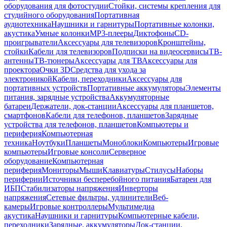
оборудования для фотостудии
Стойки, системы крепления для
студийного оборудования
Портативная
аудиотехника
Наушники и гарнитуры
Портативные колонки,
акустика
Умные колонки
MP3-плееры
Диктофоны
CD-
проигрыватели
Аксессуары для телевизоров
Кронштейны,
стойки
Кабели для телевизоров
Подписки на видеосервисы
ТВ-
антенны
ТВ-тюнеры
Аксессуары для ТВ
Аксессуары для
проектора
Очки 3D
Средства для ухода за
электроникой
Кабели, переходники
Аксессуары для
портативных устройств
Портативные аккумуляторы
Элементы
питания, зарядные устройства
Аккумуляторные
батареи
Держатели, док-станции
Аксессуары для планшетов,
смартфонов
Кабели для телефонов, планшетов
Зарядные
устройства для телефонов, планшетов
Компьютеры и
периферия
Компьютерная
техника
Ноутбуки
Планшеты
Моноблоки
Компьютеры
Игровые
компьютеры
Игровые консоли
Серверное
оборудование
Компьютерная
периферия
Мониторы
Мыши
Клавиатуры
Стилусы
Наборы
периферии
Источники бесперебойного питания
Батареи для
ИБП
Стабилизаторы напряжения
Инверторы
напряжения
Сетевые фильтры, удлинители
Веб-
камеры
Игровые контроллеры
Мультимедиа
акустика
Наушники и гарнитуры
Компьютерные кабели,
переходники
Зарядные, аккумуляторы
Док-станции,