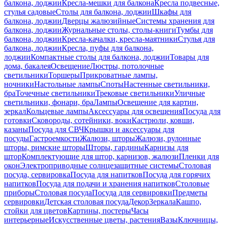
балкона, лоджии
Кресла-мешки для балкона
Кресла подвесные,
стулья садовые
Столы для балкона, лоджии
Шкафы для
балкона, лоджии
Дверцы жалюзийные
Системы хранения для
балкона, лоджии
Журнальные столы, столы-книги
Тумбы для
балкона, лоджии
Кресла-качалки, кресла-маятники
Стулья для
балкона, лоджии
Кресла, пуфы для балкона,
лоджии
Компактные столы для балкона, лоджии
Товары для
дома, бакалея
Освещение
Люстры, потолочные
светильники
Торшеры
Прикроватные лампы,
ночники
Настольные лампы
Споты
Настенные светильники,
бра
Точечные светильники
Трековые светильники
Уличные
светильники, фонари, бра
Лампы
Освещение для картин,
зеркал
Кольцевые лампы
Аксессуары для освещения
Посуда для
готовки
Сковороды, сотейники, воки
Кастрюли, ковши,
казаны
Посуда для СВЧ
Крышки и аксессуары для
посуды
Гастроемкости
Жалюзи, шторы
Жалюзи, рулонные
шторы, римские шторы
Шторы, гардины
Карнизы для
штор
Комплектующие для штор, карнизов, жалюзи
Пленки для
окон
Электроприводные солнцезащитные системы
Столовая
посуда, сервировка
Посуда для напитков
Посуда для горячих
напитков
Посуда для подачи и хранения напитков
Столовые
приборы
Столовая посуда
Посуда для сервировки
Предметы
сервировки
Детская столовая посуда
Декор
Зеркала
Кашпо,
стойки для цветов
Картины, постеры
Часы
интерьерные
Искусственные цветы, растения
Вазы
Ключницы,