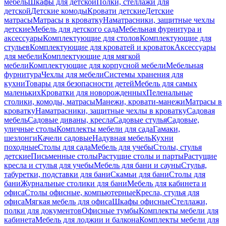
мебель
Шкафы для детской
Полки, стеллажи для
детской
Детские комоды
Кровати детские
Детские
матрасы
Матрасы в кроватку
Наматрасники, защитные чехлы
детские
Мебель для детского сада
Мебельная фурнитура и
аксессуары
Комплектующие для столов
Комплектующие для
стульев
Комплектующие для кроватей и кроваток
Аксессуары
для мебели
Комплектующие для мягкой
мебели
Комплектующие для корпусной мебели
Мебельная
фурнитура
Чехлы для мебели
Системы хранения для
кухни
Товары для безопасности детей
Мебель для самых
маленьких
Кроватки для новорожденных
Пеленальные
столики, комоды, матрасы
Манежи, кровати-манежи
Матрасы в
кроватку
Наматрасники, защитные чехлы в кроватку
Садовая
мебель
Садовые диваны, кресла
Садовые стулья
Садовые,
уличные столы
Комплекты мебели для сада
Гамаки,
шезлонги
Качели садовые
Надувная мебель
Кухни
походные
Столы для сада
Мебель для учебы
Столы, стулья
детские
Письменные столы
Растущие столы и парты
Растущие
кресла и стулья для учебы
Мебель для бани и сауны
Стулья,
табуретки, подставки для бани
Скамьи для бани
Столы для
бани
Журнальные столики для бани
Мебель для кабинета и
офиса
Столы офисные, компьютерные
Кресла, стулья для
офиса
Мягкая мебель для офиса
Шкафы офисные
Стеллажи,
полки для документов
Офисные тумбы
Комплекты мебели для
кабинета
Мебель для лоджии и балкона
Комплекты мебели для