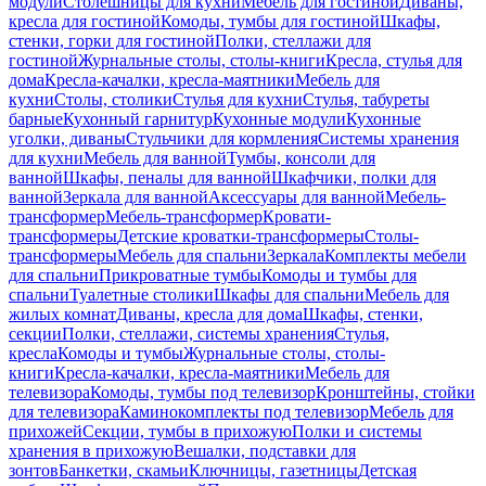
модули
Столешницы для кухни
Мебель для гостиной
Диваны,
кресла для гостиной
Комоды, тумбы для гостиной
Шкафы,
стенки, горки для гостиной
Полки, стеллажи для
гостиной
Журнальные столы, столы-книги
Кресла, стулья для
дома
Кресла-качалки, кресла-маятники
Мебель для
кухни
Столы, столики
Стулья для кухни
Стулья, табуреты
барные
Кухонный гарнитур
Кухонные модули
Кухонные
уголки, диваны
Стульчики для кормления
Системы хранения
для кухни
Мебель для ванной
Тумбы, консоли для
ванной
Шкафы, пеналы для ванной
Шкафчики, полки для
ванной
Зеркала для ванной
Аксессуары для ванной
Мебель-
трансформер
Мебель-трансформер
Кровати-
трансформеры
Детские кроватки-трансформеры
Столы-
трансформеры
Мебель для спальни
Зеркала
Комплекты мебели
для спальни
Прикроватные тумбы
Комоды и тумбы для
спальни
Туалетные столики
Шкафы для спальни
Мебель для
жилых комнат
Диваны, кресла для дома
Шкафы, стенки,
секции
Полки, стеллажи, системы хранения
Стулья,
кресла
Комоды и тумбы
Журнальные столы, столы-
книги
Кресла-качалки, кресла-маятники
Мебель для
телевизора
Комоды, тумбы под телевизор
Кронштейны, стойки
для телевизора
Каминокомплекты под телевизор
Мебель для
прихожей
Секции, тумбы в прихожую
Полки и системы
хранения в прихожую
Вешалки, подставки для
зонтов
Банкетки, скамьи
Ключницы, газетницы
Детская