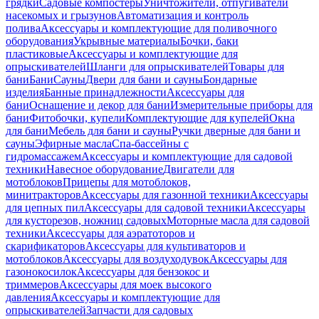
грядки
Садовые компостеры
Уничтожители, отпугиватели
насекомых и грызунов
Автоматизация и контроль
полива
Аксессуары и комплектующие для поливочного
оборудования
Укрывные материалы
Бочки, баки
пластиковые
Аксессуары и комплектующие для
опрыскивателей
Шланги для опрыскивателей
Товары для
бани
Бани
Сауны
Двери для бани и сауны
Бондарные
изделия
Банные принадлежности
Аксессуары для
бани
Оснащение и декор для бани
Измерительные приборы для
бани
Фитобочки, купели
Комплектующие для купелей
Окна
для бани
Мебель для бани и сауны
Ручки дверные для бани и
сауны
Эфирные масла
Спа-бассейны с
гидромассажем
Аксессуары и комплектующие для садовой
техники
Навесное оборудование
Двигатели для
мотоблоков
Прицепы для мотоблоков,
минитракторов
Аксессуары для газонной техники
Аксессуары
для цепных пил
Аксессуары для садовой техники
Аксессуары
для кусторезов, ножниц садовых
Моторные масла для садовой
техники
Аксессуары для аэратоторов и
скарификаторов
Аксессуары для культиваторов и
мотоблоков
Аксессуары для воздуходувок
Аксессуары для
газонокосилок
Аксессуары для бензокос и
триммеров
Аксессуары для моек высокого
давления
Аксессуары и комплектующие для
опрыскивателей
Запчасти для садовых