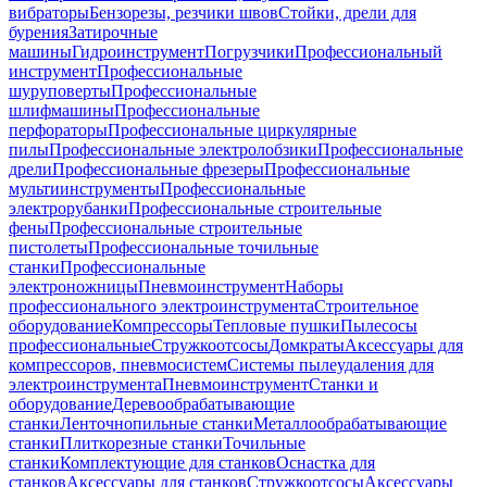
вибраторы
Бензорезы, резчики швов
Стойки, дрели для
бурения
Затирочные
машины
Гидроинструмент
Погрузчики
Профессиональный
инструмент
Профессиональные
шуруповерты
Профессиональные
шлифмашины
Профессиональные
перфораторы
Профессиональные циркулярные
пилы
Профессиональные электролобзики
Профессиональные
дрели
Профессиональные фрезеры
Профессиональные
мультиинструменты
Профессиональные
электрорубанки
Профессиональные строительные
фены
Профессиональные строительные
пистолеты
Профессиональные точильные
станки
Профессиональные
электроножницы
Пневмоинструмент
Наборы
профессионального электроинструмента
Строительное
оборудование
Компрессоры
Тепловые пушки
Пылесосы
профессиональные
Стружкоотсосы
Домкраты
Аксессуары для
компрессоров, пневмосистем
Системы пылеудаления для
электроинструмента
Пневмоинструмент
Станки и
оборудование
Деревообрабатывающие
станки
Ленточнопильные станки
Металлообрабатывающие
станки
Плиткорезные станки
Точильные
станки
Комплектующие для станков
Оснастка для
станков
Аксессуары для станков
Стружкоотсосы
Аксессуары