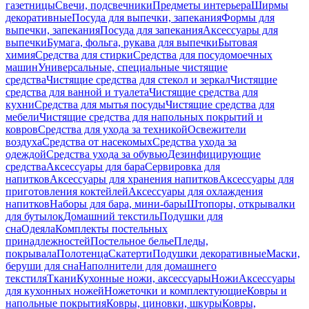
газетницы
Свечи, подсвечники
Предметы интерьера
Ширмы
декоративные
Посуда для выпечки, запекания
Формы для
выпечки, запекания
Посуда для запекания
Аксессуары для
выпечки
Бумага, фольга, рукава для выпечки
Бытовая
химия
Средства для стирки
Средства для посудомоечных
машин
Универсальные, специальные чистящие
средства
Чистящие средства для стекол и зеркал
Чистящие
средства для ванной и туалета
Чистящие средства для
кухни
Средства для мытья посуды
Чистящие средства для
мебели
Чистящие средства для напольных покрытий и
ковров
Средства для ухода за техникой
Освежители
воздуха
Средства от насекомых
Средства ухода за
одеждой
Средства ухода за обувью
Дезинфицирующие
средства
Аксессуары для бара
Сервировка для
напитков
Аксессуары для хранения напитков
Аксессуары для
приготовления коктейлей
Аксессуары для охлаждения
напитков
Наборы для бара, мини-бары
Штопоры, открывалки
для бутылок
Домашний текстиль
Подушки для
сна
Одеяла
Комплекты постельных
принадлежностей
Постельное белье
Пледы,
покрывала
Полотенца
Скатерти
Подушки декоративные
Маски,
беруши для сна
Наполнители для домашнего
текстиля
Ткани
Кухонные ножи, аксессуары
Ножи
Аксессуары
для кухонных ножей
Ножеточки и комплектующие
Ковры и
напольные покрытия
Ковры, циновки, шкуры
Ковры,