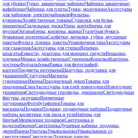
для уборки
Турки, заварочные чайники
Чайники заварочные,
кофейники
Чайники для плиты
Турки, молочники
Аксессуары
для чайников, электрочайников
Фильтры-
кувшины
Хозяйственные товары
Сушилки для белья,
прищепки
Гладильные доски
Урны, контейнеры для
мусора
Органайзеры, корзины, ящики
Туалетная бумага,
бумажные полотенца
Салфетки, мочалки, губки, мусорные
пакеты
Фольга, пленка, пакеты
Упаковочная тара
Аксессуары
для глажения
Аксессуары для стирки
Веревки,
шпагаты
Емкости, дозаторы для моющих средств
Вешалки-
плечики
Мешки хозяйственные
Сувениры
Копилки
Картины,
постеры
Фотоальбомы
Рамки для фотографий,
картин
Предметы интерьера
Шкатулки, подставки для
украшений
Статуэтки
Магниты
сувенирные
Иконы
Праздничный декор
Товары для
праздника
Елки
Аксессуары для елей новогодних
Новогодние
украшения
Светодиодные гирлянды, декорации
Светодиодные
фигуры, игрушки
Временные
татуировки
Фотобутафория
Товары для
маскарада
Подарки
Подарки, подарочные наборы
Подарочные
наборы косметики для лица и тела
Наборы для
бритья
Оформление подарков
Сантехника и
водоснабжение
Сантехника
Душевые кабины, поддоны,
двери
Ванны
Унитазы
Умывальники
Умывальники со
смесителями
Смесители
Душевые панели,