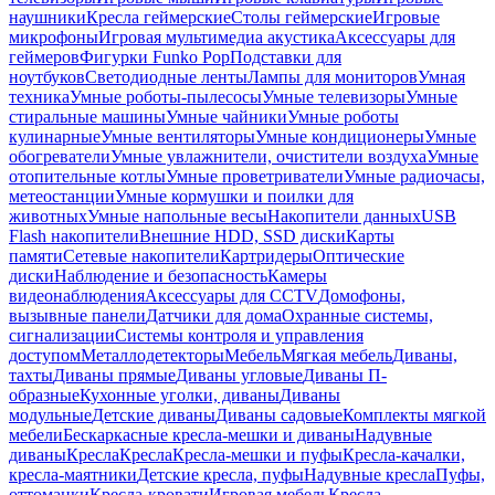
наушники
Кресла геймерские
Столы геймерские
Игровые
микрофоны
Игровая мультимедиа акустика
Аксессуары для
геймеров
Фигурки Funko Pop
Подставки для
ноутбуков
Светодиодные ленты
Лампы для мониторов
Умная
техника
Умные роботы-пылесосы
Умные телевизоры
Умные
стиральные машины
Умные чайники
Умные роботы
кулинарные
Умные вентиляторы
Умные кондиционеры
Умные
обогреватели
Умные увлажнители, очистители воздуха
Умные
отопительные котлы
Умные проветриватели
Умные радиочасы,
метеостанции
Умные кормушки и поилки для
животных
Умные напольные весы
Накопители данных
USB
Flash накопители
Внешние HDD, SSD диски
Карты
памяти
Сетевые накопители
Картридеры
Оптические
диски
Наблюдение и безопасность
Камеры
видеонаблюдения
Аксессуары для CCTV
Домофоны,
вызывные панели
Датчики для дома
Охранные системы,
сигнализации
Системы контроля и управления
доступом
Металлодетекторы
Мебель
Мягкая мебель
Диваны,
тахты
Диваны прямые
Диваны угловые
Диваны П-
образные
Кухонные уголки, диваны
Диваны
модульные
Детские диваны
Диваны садовые
Комплекты мягкой
мебели
Бескаркасные кресла-мешки и диваны
Надувные
диваны
Кресла
Кресла
Кресла-мешки и пуфы
Кресла-качалки,
кресла-маятники
Детские кресла, пуфы
Надувные кресла
Пуфы,
оттоманки
Кресла-кровати
Игровая мебель
Кресла