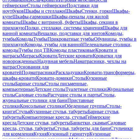
геймерские
Столы геймерские
Подставки для
ноутбуков
Шкафы и стеллажи
Шкафы
Стенки, горки
Шкафы-
купе
Шкафы-гармошки
Шкафы-пеналы для жилой
комнаты
Шкафы с витриной, буфеты
Шкафы, секции в
прихожую
Полки, стеллажи, системы хранения
Шкафы для
ванной комнаты
Вешалки, подставки для зонтов
Комоды,
тумбы
Комоды
Тумбы
Прикроватные тумбы
Обувницы, тумбы в
прихожую
Комоды, тумбы для ванной
Пеленальные столики,
комоды
Тумбы под ТВ
Комоды пластиковые
Кровати и
матрасы
Матрасы
Кровати
Детские кровати
Кроватки для
новорожденных
Надувная мебель
Наматрасники, чехлы на
матрас
Основания для
кроватей
Подматрасники
Раскладушки
Кровати-трансформеры,
шкафы-кровати
Кровати-домики
Столы
Кухонные
столы
Барные столы
Столы письменные,
компьютерные
Детские столы
Туалетные столики
Журнальные
столы
Садовые столы
Растущие столы и парты
Столы,
журнальные столики для бани
Приставные
столики
Консольные столики
Обеденные группы
Столы-
книги
Стулья
Кухонные стулья, табуреты
Барные стулья,
табуреты
Компьютерные кресла, стулья
Геймерские
кресла
Детские стулья, табуреты
Банкетки, скамьи
Садовые
кресла, стулья, табуреты
Стулья, табуреты для бани
Стульчики
для кормления
Кухня
Кухонный гарнитур
Кухонные