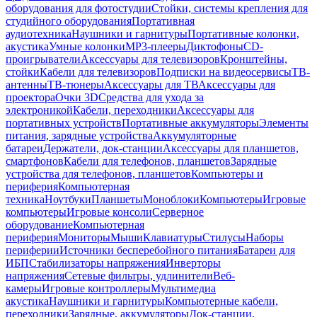
оборудования для фотостудии
Стойки, системы крепления для
студийного оборудования
Портативная
аудиотехника
Наушники и гарнитуры
Портативные колонки,
акустика
Умные колонки
MP3-плееры
Диктофоны
CD-
проигрыватели
Аксессуары для телевизоров
Кронштейны,
стойки
Кабели для телевизоров
Подписки на видеосервисы
ТВ-
антенны
ТВ-тюнеры
Аксессуары для ТВ
Аксессуары для
проектора
Очки 3D
Средства для ухода за
электроникой
Кабели, переходники
Аксессуары для
портативных устройств
Портативные аккумуляторы
Элементы
питания, зарядные устройства
Аккумуляторные
батареи
Держатели, док-станции
Аксессуары для планшетов,
смартфонов
Кабели для телефонов, планшетов
Зарядные
устройства для телефонов, планшетов
Компьютеры и
периферия
Компьютерная
техника
Ноутбуки
Планшеты
Моноблоки
Компьютеры
Игровые
компьютеры
Игровые консоли
Серверное
оборудование
Компьютерная
периферия
Мониторы
Мыши
Клавиатуры
Стилусы
Наборы
периферии
Источники бесперебойного питания
Батареи для
ИБП
Стабилизаторы напряжения
Инверторы
напряжения
Сетевые фильтры, удлинители
Веб-
камеры
Игровые контроллеры
Мультимедиа
акустика
Наушники и гарнитуры
Компьютерные кабели,
переходники
Зарядные, аккумуляторы
Док-станции,