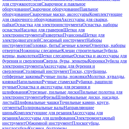
для стружкоотсосов
Сварочное и паяльное
оборудование
Сварочное оборудование
Паяльное
оборудование
Сварочные маски, аксессуары
Комплектующие
для сварочного оборудования
Аксессуары для сварки,
пайки
Оснастка для электроинструмента
Оснастка, наборы
оснастки
Насадки для граверов
Щетки для
электроинструмента
Развертки
Пуансоны
Щетки для
электродвигателей
Слесарный инструмент
Наборы
инструментов
Головки, биты
Гаечные ключи
Отвертки, наборы
отверток
Ножницы слесарные
Клещи строительные
Зубила,
керны, выколотки
Щетки слесарные
Оснастка и аксессуары для
бурения и сверления
Сверла, буры, зенкеры
Коронки
Зубила для
электроинструмента
Аксессуары для бурения и
сверления
Столярный инструмент
Тиски, струбцины,
гейферные зажимы
Ручные пилы, ножовки
Молотки, кувалды,
киянки
Напильники
Ручные стамески
Рубанки, рашпили
ручные
Оснастка и аксессуары для резания и
шлифования
Отрезные, пильные диски
Пильные полотна для
электроинструмента
Фрезы
Шлифовальные диски, насадки,
листы
Шлифовальные чашки
Точильные камни, круги,
сегменты
Полировальные валы
Направляющие
шины
Комплектующие для резания
Аксессуары для
резания
Аксессуары для шлифования
Электромонтажный
инструмент
Обжимной инструмент
Плоскогубцы,
круглогубцы
Кусачки, болторезы,