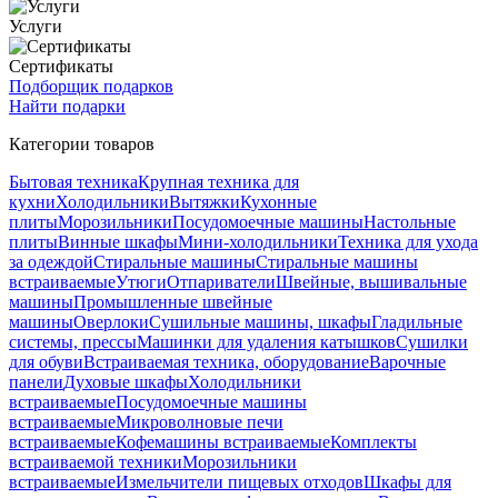
Услуги
Сертификаты
Подборщик подарков
Найти подарки
Категории товаров
Бытовая техника
Крупная техника для
кухни
Холодильники
Вытяжки
Кухонные
плиты
Морозильники
Посудомоечные машины
Настольные
плиты
Винные шкафы
Мини-холодильники
Техника для ухода
за одеждой
Стиральные машины
Стиральные машины
встраиваемые
Утюги
Отпариватели
Швейные, вышивальные
машины
Промышленные швейные
машины
Оверлоки
Сушильные машины, шкафы
Гладильные
системы, прессы
Машинки для удаления катышков
Сушилки
для обуви
Встраиваемая техника, оборудование
Варочные
панели
Духовые шкафы
Холодильники
встраиваемые
Посудомоечные машины
встраиваемые
Микроволновые печи
встраиваемые
Кофемашины встраиваемые
Комплекты
встраиваемой техники
Морозильники
встраиваемые
Измельчители пищевых отходов
Шкафы для