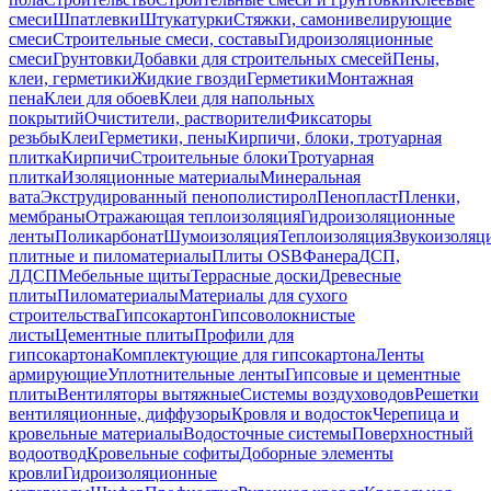
смеси
Шпатлевки
Штукатурки
Стяжки, самонивелирующие
смеси
Строительные смеси, составы
Гидроизоляционные
смеси
Грунтовки
Добавки для строительных смесей
Пены,
клеи, герметики
Жидкие гвозди
Герметики
Монтажная
пена
Клеи для обоев
Клеи для напольных
покрытий
Очистители, растворители
Фиксаторы
резьбы
Клеи
Герметики, пены
Кирпичи, блоки, тротуарная
плитка
Кирпичи
Строительные блоки
Тротуарная
плитка
Изоляционные материалы
Минеральная
вата
Экструдированный пенополистирол
Пенопласт
Пленки,
мембраны
Отражающая теплоизоляция
Гидроизоляционные
ленты
Поликарбонат
Шумоизоляция
Теплоизоляция
Звукоизоляц
плитные и пиломатериалы
Плиты OSB
Фанера
ДСП,
ЛДСП
Мебельные щиты
Террасные доски
Древесные
плиты
Пиломатериалы
Материалы для сухого
строительства
Гипсокартон
Гипсоволокнистые
листы
Цементные плиты
Профили для
гипсокартона
Комплектующие для гипсокартона
Ленты
армирующие
Уплотнительные ленты
Гипсовые и цементные
плиты
Вентиляторы вытяжные
Системы воздуховодов
Решетки
вентиляционные, диффузоры
Кровля и водосток
Черепица и
кровельные материалы
Водосточные системы
Поверхностный
водоотвод
Кровельные софиты
Доборные элементы
кровли
Гидроизоляционные