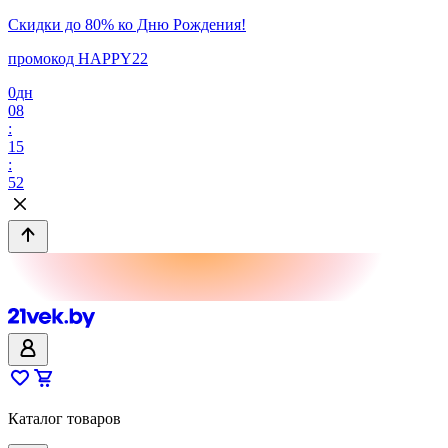
Скидки до 80% ко Дню Рождения!
промокод HAPPY22
0
дн
08
:
15
:
52
Каталог товаров