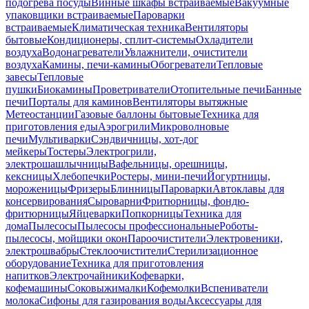
подогрева посуды
Винные шкафы встраиваемые
Вакуумные
упаковщики встраиваемые
Пароварки
встраиваемые
Климатическая техника
Вентиляторы
бытовые
Кондиционеры, сплит-системы
Охладители
воздуха
Водонагреватели
Увлажнители, очистители
воздуха
Камины, печи-камины
Обогреватели
Тепловые
завесы
Тепловые
пушки
Биокамины
Проветриватели
Отопительные печи
Банные
печи
Порталы для каминов
Вентиляторы вытяжные
Метеостанции
Газовые баллоны бытовые
Техника для
приготовления еды
Аэрогрили
Микроволновые
печи
Мультиварки
Сэндвичницы, хот-дог
мейкеры
Тостеры
Электрогрили,
электрошашлычницы
Вафельницы, орешницы,
кексницы
Хлебопечки
Ростеры, мини-печи
Йогуртницы,
мороженицы
Фризеры
Блинницы
Пароварки
Автоклавы для
консервирования
Сыроварни
Фритюрницы, фондю-
фритюрницы
Яйцеварки
Попкорницы
Техника для
дома
Пылесосы
Пылесосы профессиональные
Роботы-
пылесосы, мойщики окон
Пароочистители
Электровеники,
электрошвабры
Стеклоочистители
Стерилизационное
оборудование
Техника для приготовления
напитков
Электрочайники
Кофеварки,
кофемашины
Соковыжималки
Кофемолки
Вспениватели
молока
Сифоны для газирования воды
Аксессуары для