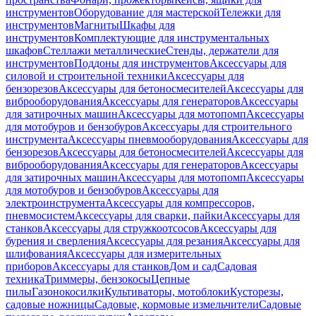
инструментов
Оборудование для мастерской
Тележки для
инструментов
Магниты
Шкафы для
инструментов
Комплектующие для инструментальных
шкафов
Стеллажи металлические
Стенды, держатели для
инструментов
Поддоны для инструментов
Аксессуары для
силовой и строительной техники
Аксессуары для
бензорезов
Аксессуары для бетоносмесителей
Аксессуары для
виброоборудования
Аксессуары для генераторов
Аксессуары
для затирочных машин
Аксессуары для мотопомп
Аксессуары
для мотобуров и бензобуров
Аксессуары для строительного
инструмента
Аксессуары пневмооборудования
Аксессуары для
бензорезов
Аксессуары для бетоносмесителей
Аксессуары для
виброоборудования
Аксессуары для генераторов
Аксессуары
для затирочных машин
Аксессуары для мотопомп
Аксессуары
для мотобуров и бензобуров
Аксессуары для
электроинструмента
Аксессуары для компрессоров,
пневмосистем
Аксессуары для сварки, пайки
Аксессуары для
станков
Аксессуары для стружкоотсосов
Аксессуары для
бурения и сверления
Аксессуары для резания
Аксессуары для
шлифования
Аксессуары для измерительных
приборов
Аксессуары для станков
Дом и сад
Садовая
техника
Триммеры, бензокосы
Цепные
пилы
Газонокосилки
Культиваторы, мотоблоки
Кусторезы,
садовые ножницы
Садовые, кормовые измельчители
Садовые