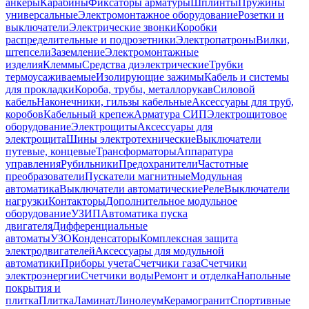
анкеры
Карабины
Фиксаторы арматуры
Шплинты
Пружины
универсальные
Электромонтажное оборудование
Розетки и
выключатели
Электрические звонки
Коробки
распределительные и подрозетники
Электропатроны
Вилки,
штепсели
Заземление
Электромонтажные
изделия
Клеммы
Средства диэлектрические
Трубки
термоусаживаемые
Изолирующие зажимы
Кабель и системы
для прокладки
Короба, трубы, металлорукав
Силовой
кабель
Наконечники, гильзы кабельные
Аксессуары для труб,
коробов
Кабельный крепеж
Арматура СИП
Электрощитовое
оборудование
Электрощиты
Аксессуары для
электрощита
Шины электротехнические
Выключатели
путевые, концевые
Трансформаторы
Аппаратура
управления
Рубильники
Предохранители
Частотные
преобразователи
Пускатели магнитные
Модульная
автоматика
Выключатели автоматические
Реле
Выключатели
нагрузки
Контакторы
Дополнительное модульное
оборудование
УЗИП
Автоматика пуска
двигателя
Дифференциальные
автоматы
УЗО
Конденсаторы
Комплексная защита
электродвигателей
Аксессуары для модульной
автоматики
Приборы учета
Счетчики газа
Счетчики
электроэнергии
Счетчики воды
Ремонт и отделка
Напольные
покрытия и
плитка
Плитка
Ламинат
Линолеум
Керамогранит
Спортивные