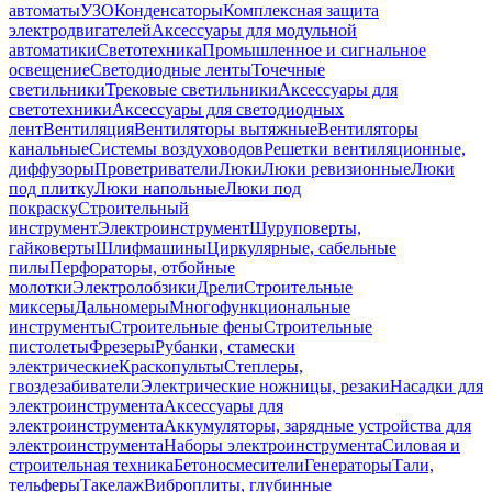
автоматы
УЗО
Конденсаторы
Комплексная защита
электродвигателей
Аксессуары для модульной
автоматики
Светотехника
Промышленное и сигнальное
освещение
Светодиодные ленты
Точечные
светильники
Трековые светильники
Аксессуары для
светотехники
Аксессуары для светодиодных
лент
Вентиляция
Вентиляторы вытяжные
Вентиляторы
канальные
Системы воздуховодов
Решетки вентиляционные,
диффузоры
Проветриватели
Люки
Люки ревизионные
Люки
под плитку
Люки напольные
Люки под
покраску
Строительный
инструмент
Электроинструмент
Шуруповерты,
гайковерты
Шлифмашины
Циркулярные, сабельные
пилы
Перфораторы, отбойные
молотки
Электролобзики
Дрели
Строительные
миксеры
Дальномеры
Многофункциональные
инструменты
Строительные фены
Строительные
пистолеты
Фрезеры
Рубанки, стамески
электрические
Краскопульты
Степлеры,
гвоздезабиватели
Электрические ножницы, резаки
Насадки для
электроинструмента
Аксессуары для
электроинструмента
Аккумуляторы, зарядные устройства для
электроинструмента
Наборы электроинструмента
Силовая и
строительная техника
Бетоносмесители
Генераторы
Тали,
тельферы
Такелаж
Виброплиты, глубинные