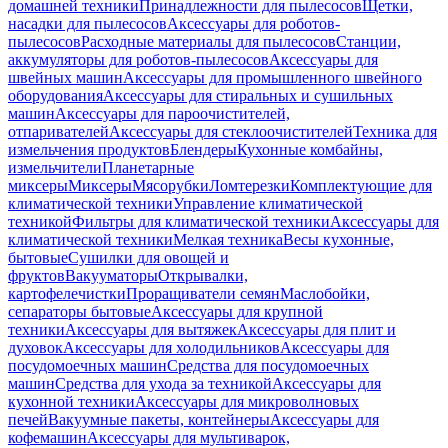
домашней техники
Принадлежности для пылесосов
Щетки,
насадки для пылесосов
Аксессуары для роботов-
пылесосов
Расходные материалы для пылесосов
Станции,
аккумуляторы для роботов-пылесосов
Аксессуары для
швейных машин
Аксессуары для промышленного швейного
оборудования
Аксессуары для стиральных и сушильных
машин
Аксессуары для пароочистителей,
отпаривателей
Аксессуары для стеклоочистителей
Техника для
измельчения продуктов
Блендеры
Кухонные комбайны,
измельчители
Планетарные
миксеры
Миксеры
Мясорубки
Ломтерезки
Комплектующие для
климатической техники
Управление климатической
техникой
Фильтры для климатической техники
Аксессуары для
климатической техники
Мелкая техника
Весы кухонные,
бытовые
Сушилки для овощей и
фруктов
Вакууматоры
Открывалки,
картофелечистки
Проращиватели семян
Маслобойки,
сепараторы бытовые
Аксессуары для крупной
техники
Аксессуары для вытяжек
Аксессуары для плит и
духовок
Аксессуары для холодильников
Аксессуары для
посудомоечных машин
Средства для посудомоечных
машин
Средства для ухода за техникой
Аксессуары для
кухонной техники
Аксессуары для микроволновых
печей
Вакуумные пакеты, контейнеры
Аксессуары для
кофемашин
Аксессуары для мультиварок,