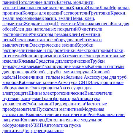
панели
Потолочные плиты
Багеты, молдинги,
уголки
Лакокрасочные материалы
Краски
Эмали
Лаки
Морилки,
пропитки
Колеры для краски
Растворители
Грунтовки
Краски,
эмали аэрозольные
Краски, эмали
Пены, клеи,
герметики
Жидкие гвозди
Герметики
Монтажная пена
Клеи для
обоев
Клеи для напольных покрытий
Очистители,
растворители
Фиксаторы резьбы
Клеи
Герметики,
пены
Электромонтажное оборудование
Розетки и
выключатели
Электрические звонки
Коробки
распределительные и подрозетники
Электропатроны
Вилки,
штепсели
Молниеприемники
Заземление
Электромонтажные
изделия
Клеммы
Средства диэлектрические
Трубки
термоусаживаемые
Изолирующие зажимы
Кабель и системы
для прокладки
Короба, трубы, металлорукав
Силовой
кабель
Наконечники, гильзы кабельные
Аксессуары для труб,
коробов
Кабельный крепеж
Арматура СИП
Электрощитовое
оборудование
Электрощиты
Аксессуары для
электрощита
Шины электротехнические
Выключатели
путевые, концевые
Трансформаторы
Аппаратура
управления
Рубильники
Предохранители
Частотные
преобразователи
Пускатели магнитные
Модульная
автоматика
Выключатели автоматические
Реле
Выключатели
нагрузки
Контакторы
Дополнительное модульное
оборудование
УЗИП
Автоматика пуска
двигателя
Дифференциальные