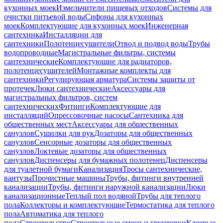
кухонных моек
Измельчители пищевых отходов
Системы для
очистки питьевой воды
Сифоны для кухонных
моек
Комплектующие для кухонных моек
Инженерная
сантехника
Инсталляции для
сантехники
Полотенцесушители
Отвод и подвод воды
Трубы
водопроводные
Магистральные фильтры, системы
сантехнические
Комплектующие для радиаторов,
полотенцесушителей
Монтажные комплекты для
сантехники
Регулирующая арматура
Системы защиты от
протечек
Люки сантехнические
Аксессуары для
магистральных фильтров, систем
сантехнических
Фитинги
Комплектующие для
инсталляций
Опрессовочные насосы
Сантехника для
общественных мест
Аксессуары для общественных
санузлов
Сушилки для рук
Дозаторы для общественных
санузлов
Сенсорные дозаторы для общественных
санузлов
Локтевые дозаторы для общественных
санузлов
Диспенсеры для бумажных полотенец
Диспенсеры
для туалетной бумаги
Канализация
Тросы сантехнические,
вантузы
Прочистные машины
Трубы, фитинги внутренней
канализации
Трубы, фитинги наружной канализации
Люки
канализационные
Теплый пол водяной
Трубы для теплого
пола
Коллекторы и комплектующие
Термостатика для теплого
пола
Автоматика для теплого
пола
Строительство
Строительные смеси и грунтовки
Клеевые