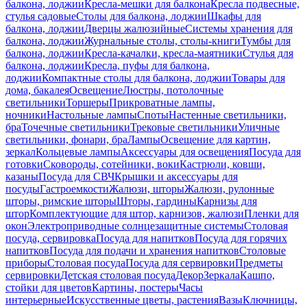
балкона, лоджии
Кресла-мешки для балкона
Кресла подвесные,
стулья садовые
Столы для балкона, лоджии
Шкафы для
балкона, лоджии
Дверцы жалюзийные
Системы хранения для
балкона, лоджии
Журнальные столы, столы-книги
Тумбы для
балкона, лоджии
Кресла-качалки, кресла-маятники
Стулья для
балкона, лоджии
Кресла, пуфы для балкона,
лоджии
Компактные столы для балкона, лоджии
Товары для
дома, бакалея
Освещение
Люстры, потолочные
светильники
Торшеры
Прикроватные лампы,
ночники
Настольные лампы
Споты
Настенные светильники,
бра
Точечные светильники
Трековые светильники
Уличные
светильники, фонари, бра
Лампы
Освещение для картин,
зеркал
Кольцевые лампы
Аксессуары для освещения
Посуда для
готовки
Сковороды, сотейники, воки
Кастрюли, ковши,
казаны
Посуда для СВЧ
Крышки и аксессуары для
посуды
Гастроемкости
Жалюзи, шторы
Жалюзи, рулонные
шторы, римские шторы
Шторы, гардины
Карнизы для
штор
Комплектующие для штор, карнизов, жалюзи
Пленки для
окон
Электроприводные солнцезащитные системы
Столовая
посуда, сервировка
Посуда для напитков
Посуда для горячих
напитков
Посуда для подачи и хранения напитков
Столовые
приборы
Столовая посуда
Посуда для сервировки
Предметы
сервировки
Детская столовая посуда
Декор
Зеркала
Кашпо,
стойки для цветов
Картины, постеры
Часы
интерьерные
Искусственные цветы, растения
Вазы
Ключницы,