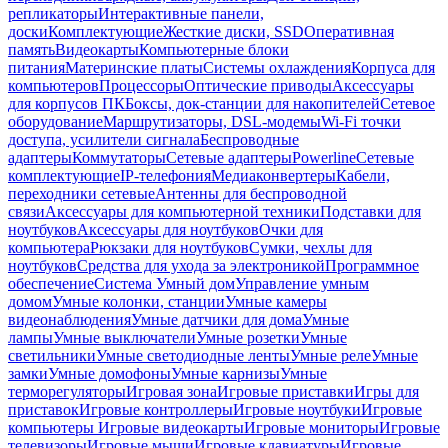
репликаторы
Интерактивные панели,
доски
Комплектующие
Жесткие диски, SSD
Оперативная
память
Видеокарты
Компьютерные блоки
питания
Материнские платы
Системы охлаждения
Корпуса для
компьютеров
Процессоры
Оптические приводы
Аксессуары
для корпусов ПК
Боксы, док-станции для накопителей
Сетевое
оборудование
Маршрутизаторы, DSL-модемы
Wi-Fi точки
доступа, усилители сигнала
Беспроводные
адаптеры
Коммутаторы
Сетевые адаптеры
Powerline
Сетевые
комплектующие
IP-телефония
Медиаконвертеры
Кабели,
переходники сетевые
Антенны для беспроводной
связи
Аксессуары для компьютерной техники
Подставки для
ноутбуков
Аксессуары для ноутбуков
Очки для
компьютера
Рюкзаки для ноутбуков
Сумки, чехлы для
ноутбуков
Средства для ухода за электроникой
Программное
обеспечение
Система Умный дом
Управление умным
домом
Умные колонки, станции
Умные камеры
видеонаблюдения
Умные датчики для дома
Умные
лампы
Умные выключатели
Умные розетки
Умные
светильники
Умные светодиодные ленты
Умные реле
Умные
замки
Умные домофоны
Умные карнизы
Умные
терморегуляторы
Игровая зона
Игровые приставки
Игры для
приставок
Игровые контроллеры
Игровые ноутбуки
Игровые
компьютеры
Игровые видеокарты
Игровые мониторы
Игровые
телевизоры
Игровые мыши
Игровые клавиатуры
Игровые