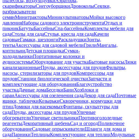
пылесосы, воздуходувки
Аэраторы,
скарификаторы
Снегоуборщики
Дровоколы
Сеялки,
разбрасыватели
семян
Минитракторы
Миникультиваторы
Мойки высокого
давления
Наборы садового электроинструмента
Отдых и
пикник
Батуты
Бассейны
Спа-бассейны
Комплекты мебели для
сада
Столы для сада
Стулья, кресла для сада
Качели
садовые
Гамаки, шезлонги
Раскладушки
Зонты,
тенты
Аксессуары для садовой мебели
Грили
Мангалы,
коптильни
Детская площадка
Сумки-
холодильники
Портативные колонки и
аудиосистемы
Оборудование для участка
Бытовые насосы
Люки
канализационные
Пруды, аксессуары для прудов
Фильтры,
насосы, стерилизаторы для прудов
Компрессоры для
прудов
Станции биологической очистки
Запчасти и
комплектующие для оборудования
Благоустройство
участка
Дачные дома
Беседки
Бани
Хозблоки и
сараи
Аксессуары для озеленения сада
Декор для сада
Почтовые
ящики, таблички
Козырьки
Скворечники, кормушки для
птиц
Домики для насекомых
Фонтаны, скульптуры для
сада
Пруды, аксессуары для прудов
Уличные
обогреватели
Уличные светильники
Противогололедные
реагенты
Декоративный щебень
Сад и огород
Поливочное
оборудование
Садовые опрыскиватели
Шланги для дома и
сада
Парники
Теплицы
Комплектующие для теплиц
Модульные