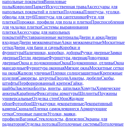
напольные покрытия
Виниловые
полы
Ковролин
Паркет
Искусственная трава
Аксессуары для
напольных покрытий и плитки
Подложка
Плинтусы, уголки,
обводы для труб
Плинтусы для сантехники
Фуги для
плитки
Порожки, профили для пола и плитки
Приспособления
для укладки плитки
Системы выравнивания
плитки
Аксессуары для напольных
покрытий
Реставрационные материалы
Двери и арки
Двери
входные
Двери межкомнатные
Арки межкомнатные
Москитные
сетки
Двери для бани и сауны
Коробки и
фурнитура
Наличники, коробки, доборы
Ручки дверные
Замки
дверные
Петли дверные
Фурнитура дверная
Доводчики
дверные
Окна и подоконники
Окна
Подоконники, отливы
Окна
мансардные
Фурнитура оконная
Мягкие окна
Москитные сетки
на окна
Жалюзи уличные
Пленки солнцезащитные
Крепежные
изделия
Саморезы, шурупы
Гвозди
Анкеры, дюбели
Скобы,
штифты
Перфорированный крепеж
Гайки,
шайбы
Заклепки
Болты, винты, шпильки
Хомуты
Химические
анкеры
Карабины
Фиксаторы арматуры
Шплинты
Пружины
универсальные
Отделка стен
Обои
Жидкие
обои
Фотообои
Штукатурки декоративные
Декоративный
камень
Скинали
Пленки самоклеящиеся
Армирующие
сетки
Стеновые панели
Уголки, маяки,
профили
Вагонка
Стеклохолсты, флизелин
Экраны для
радиаторов
Отделка потолка
Потолочные системы
Потолочные