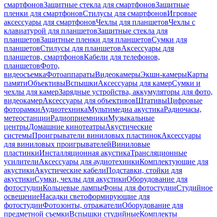
смартфонов
Защитные стекла для смартфонов
Защитные
пленки для смартфонов
Стилусы для смартфонов
Игровые
аксессуары для смартфонов
Чехлы для планшетов
Чехлы с
клавиатурой для планшетов
Защитные стекла для
планшетов
Защитные пленки для планшетов
Сумки для
планшетов
Стилусы для планшетов
Аксессуары для
планшетов, смартфонов
Кабели для телефонов,
планшетов
Фото,
видеосъемка
Фотоаппараты
Видеокамеры
Экшн-камеры
Карты
памяти
Объективы
Вспышки
Аксессуары для камер
Сумки и
чехлы для камер
Зарядные устройства, аккумуляторы для фото,
видеокамер
Аксессуары для объективов
Штативы
Цифровые
фоторамки
Аудиотехника
Мультимедиа акустика
Радиочасы,
метеостанции
Радиоприемники
Музыкальные
центры
Домашние кинотеатры
Акустические
системы
Проигрыватели виниловых пластинок
Аксессуары
для виниловых проигрывателей
Виниловые
пластинки
Инсталляционная акустика
Трансляционные
усилители
Аксессуары для аудиотехники
Комплектующие для
акустики
Акустические кабели
Подставки, стойки для
акустики
Сумки, чехлы для акустики
Оборудование для
фотостудии
Кольцевые лампы
Фоны для фотостудии
Студийное
освещение
Насадки светоформирующие для
фотостудии
Фотозонты, отражатели
Оборудование для
предметной съемки
Вспышки студийные
Комплекты