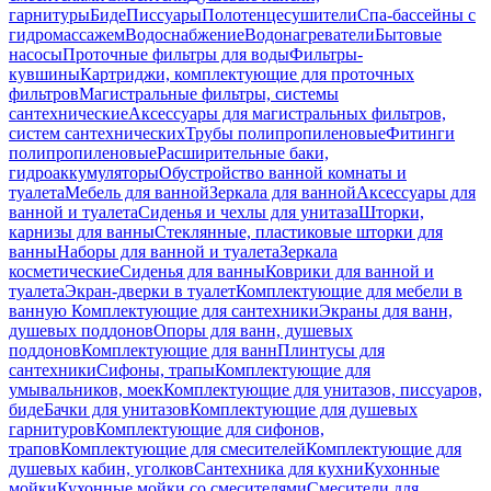
гарнитуры
Биде
Писсуары
Полотенцесушители
Спа-бассейны с
гидромассажем
Водоснабжение
Водонагреватели
Бытовые
насосы
Проточные фильтры для воды
Фильтры-
кувшины
Картриджи, комплектующие для проточных
фильтров
Магистральные фильтры, системы
сантехнические
Аксессуары для магистральных фильтров,
систем сантехнических
Трубы полипропиленовые
Фитинги
полипропиленовые
Расширительные баки,
гидроаккумуляторы
Обустройство ванной комнаты и
туалета
Мебель для ванной
Зеркала для ванной
Аксессуары для
ванной и туалета
Сиденья и чехлы для унитаза
Шторки,
карнизы для ванны
Стеклянные, пластиковые шторки для
ванны
Наборы для ванной и туалета
Зеркала
косметические
Сиденья для ванны
Коврики для ванной и
туалета
Экран-дверки в туалет
Комплектующие для мебели в
ванную
Комплектующие для сантехники
Экраны для ванн,
душевых поддонов
Опоры для ванн, душевых
поддонов
Комплектующие для ванн
Плинтусы для
сантехники
Сифоны, трапы
Комплектующие для
умывальников, моек
Комплектующие для унитазов, писсуаров,
биде
Бачки для унитазов
Комплектующие для душевых
гарнитуров
Комплектующие для сифонов,
трапов
Комплектующие для смесителей
Комплектующие для
душевых кабин, уголков
Сантехника для кухни
Кухонные
мойки
Кухонные мойки со смесителями
Смесители для