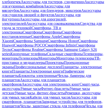
хлебопечек
Аксессуары для тостеров, сэндвичниц
Аксессуары
для кухонных комбайнов
Аксессуары для
мясорубок
Аксессуары для блендеров, миксеров
Аксессуары
для сушилок овощей и фруктов
Аксессуары для
йогуртниц
Аксессуары для аэрогрилей,
электрогрилей
Аксессуары для соковыжималок
Средства для
ухода за техникой
Смартфоны, ТВ и
электроника
Смартфоны
Смартфоны
Смартфоны
восстановленные
Смартфоны Apple
Смартфоны
Xiaomi
Смартфоны Samsung
Смартфоны Honor
Смартфоны
Huawei
Смартфоны POCO
Смартфоны Infinix
Смартфоны
Tecno
Смартфоны Realme
Смартфоны Samsung Galaxy S26
series
Кнопочные телефоны
Складные смартфоны
Телевизоры,
мониторы
Телевизоры
Мониторы
Мониторы-телевизоры
ТВ-
приставки и медиаплееры
Проекторы
Проекционные
экраны
Профессиональные дисплеи
Планшеты, электронные
книги
Планшеты
Электронные книги
Графические
планшеты
Блокноты электронные
Чехлы, бамперы для
планшетов
Аксессуары для планшетов,
смартфонов
Аксессуары для электронных книг
Смарт-часы,
аксессуары
Умные часы
Фитнес-браслеты
Умные часы
детские
Умные часы, фитнес-браслеты
Ремешки, аксессуары
для умных часов
Кабели для умных часов
Аксессуары для
смартфонов, планшетов
Зарядные устройства для телефонов,
планшетов
Чехлы, защитные стекла для телефонов
Чехлы для