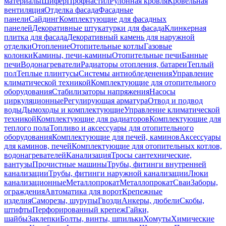
материалы
Шифер
Профнастил
Рулонная кровля
Кровельная
вентиляция
Отделка фасада
Фасадные
панели
Сайдинг
Комплектующие для фасадных
панелей
Декоративные штукатурки для фасада
Клинкерная
плитка для фасада
Декоративный камень для наружной
отделки
Отопление
Отопительные котлы
Газовые
колонки
Камины, печи-камины
Отопительные печи
Банные
печи
Водонагреватели
Радиаторы отопления, батареи
Теплый
пол
Теплые плинтусы
Системы антиобледенения
Управление
климатической техникой
Комплектующие для отопительного
оборудования
Стабилизаторы напряжения
Насосы
циркуляционные
Регулирующая арматура
Отвод и подвод
воды
Дымоходы и комплектующие
Управление климатической
техникой
Комплектующие для радиаторов
Комплектующие для
теплого пола
Топливо и аксессуары для отопительного
оборудования
Комплектующие для печей, каминов
Аксессуары
для каминов, печей
Комплектующие для отопительных котлов,
водонагревателей
Канализация
Тросы сантехнические,
вантузы
Прочистные машины
Трубы, фитинги внутренней
канализации
Трубы, фитинги наружной канализации
Люки
канализационные
Металлопрокат
Металлопрокат
Сваи
Заборы,
ограждения
Автоматика для ворот
Крепежные
изделия
Саморезы, шурупы
Гвозди
Анкеры, дюбели
Скобы,
штифты
Перфорированный крепеж
Гайки,
шайбы
Заклепки
Болты, винты, шпильки
Хомуты
Химические