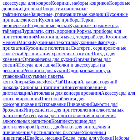
аксессуары для ковров
Коврики, наборы ковриков
Ковровые
дорожки
Циновки
Покрытия напольные
тафтинговые
Защитные, грязезащитные коврики
Кухонные
принадлежности
Кухонные приборы
Терки,
овощерезки
Разделочные доски
Кухонные термометры,
таймеры
Дуршлаги, сита, воронки
Формы, приборы для
приготовления
Молотки для мяса, тендерайзеры
Кухонные
мелочи
Миски
Кухонный текстиль
Кухонные фартуки,
прихватки
Кухонные полотенца
Скатерти, сервировочные
салфетки
Организация хранения на кухне
Посуда для
хранения
Органайзеры для кухни
Органайзеры для
специй
Посуда для ланча
Полки и аксессуары на
рейлинги
Рейлинги для кухни
Одноразовая посуда,
упаковка
Вакуумные пакеты,
контейнеры
Бакалея
Кофе
Чай
Цикорий, какао, горячий
шоколад
Сиропы и топпинги
Консервирование и
дистилляция
Автоклавы для консервирования
Аксессуары для
консервирования
Приспособления для
консервирования
Открывалки
Пивоварни
Емкости для
брожения
Ингредиенты для приготовления алкогольных
напитков
Аксессуары для приготовления и хранения
алкогольных напитков
Комплектующие для
дистилляторов
Прессы, дробилки для виноделия и
пивоварения
Дистилляторы бытовые
Уборочный
инвентарь
Швабры, насадки
Ведра, тазы для уборки
Наборы