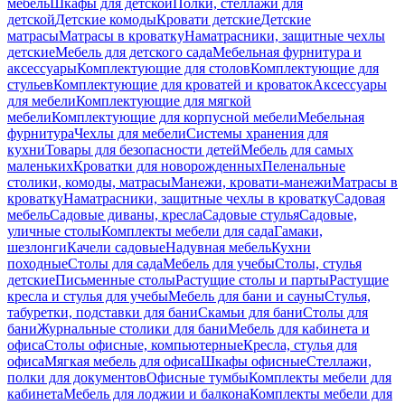
мебель
Шкафы для детской
Полки, стеллажи для
детской
Детские комоды
Кровати детские
Детские
матрасы
Матрасы в кроватку
Наматрасники, защитные чехлы
детские
Мебель для детского сада
Мебельная фурнитура и
аксессуары
Комплектующие для столов
Комплектующие для
стульев
Комплектующие для кроватей и кроваток
Аксессуары
для мебели
Комплектующие для мягкой
мебели
Комплектующие для корпусной мебели
Мебельная
фурнитура
Чехлы для мебели
Системы хранения для
кухни
Товары для безопасности детей
Мебель для самых
маленьких
Кроватки для новорожденных
Пеленальные
столики, комоды, матрасы
Манежи, кровати-манежи
Матрасы в
кроватку
Наматрасники, защитные чехлы в кроватку
Садовая
мебель
Садовые диваны, кресла
Садовые стулья
Садовые,
уличные столы
Комплекты мебели для сада
Гамаки,
шезлонги
Качели садовые
Надувная мебель
Кухни
походные
Столы для сада
Мебель для учебы
Столы, стулья
детские
Письменные столы
Растущие столы и парты
Растущие
кресла и стулья для учебы
Мебель для бани и сауны
Стулья,
табуретки, подставки для бани
Скамьи для бани
Столы для
бани
Журнальные столики для бани
Мебель для кабинета и
офиса
Столы офисные, компьютерные
Кресла, стулья для
офиса
Мягкая мебель для офиса
Шкафы офисные
Стеллажи,
полки для документов
Офисные тумбы
Комплекты мебели для
кабинета
Мебель для лоджии и балкона
Комплекты мебели для