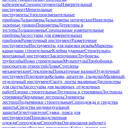
кабелерезы
Специнструменты
Измерительный
инструмент
Мерительные
инструменты
Электроизмерительные
приборы
Дальномеры
Дальномеры оптические
Нивелиры,
лазерные уровни
Пирометры
Детекторы и
тестеры
Толщиномеры
Специальные измерительные
приборы
Аксессуары для измерительных
приборов
Разметочный инструмент
Разметочные
инструменты
Инструменты для нарезки резьбы
Маркеры,
карандаши строительные
Клейма ударные
Строительно-
монтажный инструмент
Заклепочники
Труборезы,
трубогибы
Ножи строительные
Мультитулы
Пробойники,
просекатели отверстий
Ломы
Степлеры
механические
Стеклорезы
Прикаточные валики
Отделочный
инструмент
Плиткорезы
Кельмы, шпатели, гладилки
Малярный,
отделочный инструмент
Скотч, ленты малярные
Диспенсеры
для скотча
Аксессуары для малярных, отделочных
работ
Пленки строительные
Лестницы и стремянки
Лестницы,
стремянки
Чердачные лестницы
Элементы
лестниц
Подъемники строительные
Спецодежда и средства
защиты
Средства индивидуальной
защиты
Огнетушители
Сумки, пояса для
инструментов
Производственная
одежда
Спецодежда
Спецобувь
Организация рабочего
пространства
Фонари, прожекторы
Кейсы, ящики для