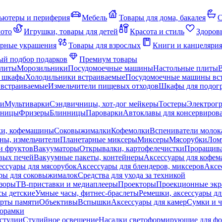
ьютеры и периферия
Мебель
Товары для дома, бакалея
С
мото
Игрушки, товары для детей
Красота и стиль
Здоров
рные украшения
Товары для взрослых
Книги и канцеляри
й подбор подарков
Премиум товары
плиты
Морозильники
Посудомоечные машины
Настольные плиты
 шкафы
Холодильники встраиваемые
Посудомоечные машины вс
встраиваемые
Измельчители пищевых отходов
Шкафы для подогр
чи
Мультиварки
Сэндвичницы, хот-дог мейкеры
Тостеры
Электрог
еницы
Фризеры
Блинницы
Пароварки
Автоклавы для консервиров
ки, кофемашины
Соковыжималки
Кофемолки
Вспениватели молок
ны, измельчители
Планетарные миксеры
Миксеры
Мясорубки
Лом
и фруктов
Вакууматоры
Открывалки, картофелечистки
Проращива
вых печей
Вакуумные пакеты, контейнеры
Аксессуары для кофе
ессуары для мясорубок
Аксессуары для блендеров, миксеров
Аксе
ры для соковыжималок
Средства для ухода за техникой
зоры
ТВ-приставки и медиаплееры
Проекторы
Проекционные эк
сы детские
Умные часы, фитнес-браслеты
Ремешки, аксессуары дл
рты памяти
Объективы
Вспышки
Аксессуары для камер
Сумки и ч
орамки
студии
Студийное освещение
Насадки светоформирующие для фо