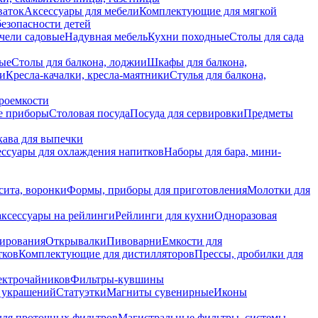
ваток
Аксессуары для мебели
Комплектующие для мягкой
безопасности детей
чели садовые
Надувная мебель
Кухни походные
Столы для сада
вые
Столы для балкона, лоджии
Шкафы для балкона,
ии
Кресла-качалки, кресла-маятники
Стулья для балкона,
роемкости
е приборы
Столовая посуда
Посуда для сервировки
Предметы
укава для выпечки
ссуары для охлаждения напитков
Наборы для бара, мини-
сита, воронки
Формы, приборы для приготовления
Молотки для
аксессуары на рейлинги
Рейлинги для кухни
Одноразовая
вирования
Открывалки
Пивоварни
Емкости для
тков
Комплектующие для дистилляторов
Прессы, дробилки для
лектрочайников
Фильтры-кувшины
я украшений
Статуэтки
Магниты сувенирные
Иконы
ля проточных фильтров
Магистральные фильтры, системы