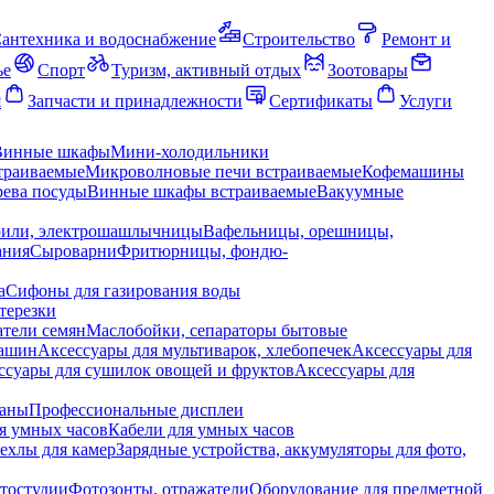
антехника и водоснабжение
Строительство
Ремонт и
ье
Спорт
Туризм, активный отдых
Зоотовары
я
Запчасти и принадлежности
Сертификаты
Услуги
Винные шкафы
Мини-холодильники
траиваемые
Микроволновые печи встраиваемые
Кофемашины
ева посуды
Винные шкафы встраиваемые
Вакуумные
рили, электрошашлычницы
Вафельницы, орешницы,
ания
Сыроварни
Фритюрницы, фондю-
а
Сифоны для газирования воды
терезки
тели семян
Маслобойки, сепараторы бытовые
машин
Аксессуары для мультиварок, хлебопечек
Аксессуары для
ссуары для сушилок овощей и фруктов
Аксессуары для
раны
Профессиональные дисплеи
я умных часов
Кабели для умных часов
ехлы для камер
Зарядные устройства, аккумуляторы для фото,
тостудии
Фотозонты, отражатели
Оборудование для предметной