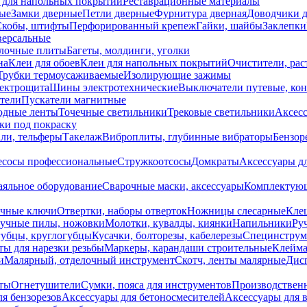
 для напольных покрытий
Реставрационные материалы
ые
Замки дверные
Петли дверные
Фурнитура дверная
Доводчики 
Скобы, штифты
Перфорированный крепеж
Гайки, шайбы
Заклепки
ерсальные
лочные плиты
Багеты, молдинги, уголки
на
Клеи для обоев
Клеи для напольных покрытий
Очистители, рас
Трубки термоусаживаемые
Изолирующие зажимы
лектрощита
Шины электротехнические
Выключатели путевые, ко
атели
Пускатели магнитные
одные ленты
Точечные светильники
Трековые светильники
Аксесс
и под покраску
ли, тельферы
Такелаж
Виброплиты, глубинные вибраторы
Бензор
сосы профессиональные
Стружкоотсосы
Домкраты
Аксессуары д
аяльное оборудование
Сварочные маски, аксессуары
Комплектующ
ечные ключи
Отвертки, наборы отверток
Ножницы слесарные
Кле
учные пилы, ножовки
Молотки, кувалды, киянки
Напильники
Ру
убцы, круглогубцы
Кусачки, болторезы, кабелерезы
Специнструм
ы для нарезки резьбы
Маркеры, карандаши строительные
Клейма
и
Малярный, отделочный инструмент
Скотч, ленты малярные
Дисп
иты
Огнетушители
Сумки, пояса для инструментов
Производствен
я бензорезов
Аксессуары для бетоносмесителей
Аксессуары для 