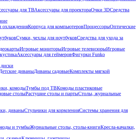
сессуары для ТВ
Аксессуары для проектора
Очки 3D
Средства
ание
 охлаждения
Корпуса для компьютеров
Процессоры
Оптические
утбуков
Сумки, чехлы для ноутбуков
Средства для ухода за
деокарты
Игровые мониторы
Игровые телевизоры
Игровые
акустика
Аксессуары для геймеров
Фигурки Funko
 диски
Детские диваны
Диваны садовые
Комплекты мягкой
ики, комоды
Тумбы под ТВ
Комоды пластиковые
довые столы
Растущие столы и парты
Столы, журнальные
ки, диваны
Стульчики для кормления
Системы хранения для
моды и тумбы
Журнальные столы, столы-книги
Кресла-качалки,
ки, скамьи
Ключницы, газетницы