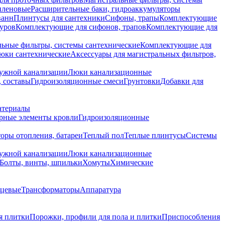
иленовые
Расширительные баки, гидроаккумуляторы
ванн
Плинтусы для сантехники
Сифоны, трапы
Комплектующие
уров
Комплектующие для сифонов, трапов
Комплектующие для
ьные фильтры, системы сантехнические
Комплектующие для
юки сантехнические
Аксессуары для магистральных фильтров,
ружной канализации
Люки канализационные
 составы
Гидроизоляционные смеси
Грунтовки
Добавки для
атериалы
рные элементы кровли
Гидроизоляционные
оры отопления, батареи
Теплый пол
Теплые плинтусы
Системы
ружной канализации
Люки канализационные
Болты, винты, шпильки
Хомуты
Химические
нцевые
Трансформаторы
Аппаратура
я плитки
Порожки, профили для пола и плитки
Приспособления