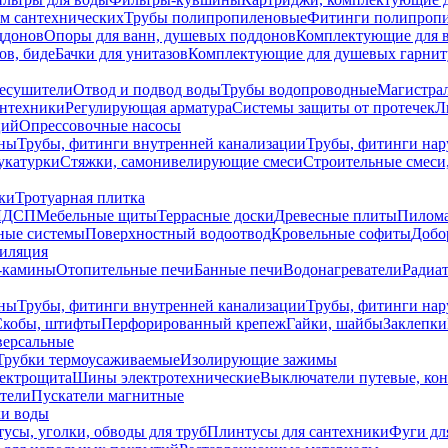
ем сантехнических
Трубы полипропиленовые
Фитинги полипроп
ддонов
Опоры для ванн, душевых поддонов
Комплектующие для 
ов, биде
Бачки для унитазов
Комплектующие для душевых гарнит
есушители
Отвод и подвод воды
Трубы водопроводные
Магистрал
антехники
Регулирующая арматура
Системы защиты от протечек
Л
ций
Опрессовочные насосы
ны
Трубы, фитинги внутренней канализации
Трубы, фитинги на
катурки
Стяжки, самонивелирующие смеси
Строительные смеси,
ки
Тротуарная плитка
ЛДСП
Мебельные щиты
Террасные доски
Древесные плиты
Пилом
ные системы
Поверхностный водоотвод
Кровельные софиты
Добо
тиляция
-камины
Отопительные печи
Банные печи
Водонагреватели
Радиат
ны
Трубы, фитинги внутренней канализации
Трубы, фитинги на
Скобы, штифты
Перфорированный крепеж
Гайки, шайбы
Заклепки
ерсальные
Трубки термоусаживаемые
Изолирующие зажимы
лектрощита
Шины электротехнические
Выключатели путевые, ко
атели
Пускатели магнитные
ки воды
усы, уголки, обводы для труб
Плинтусы для сантехники
Фуги дл