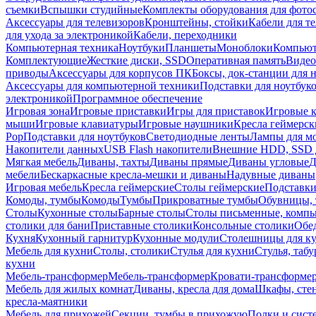
съемки
Вспышки студийные
Комплекты оборудования для фото
Аксессуары для телевизоров
Кронштейны, стойки
Кабели для т
для ухода за электроникой
Кабели, переходники
Компьютерная техника
Ноутбуки
Планшеты
Моноблоки
Компью
Комплектующие
Жесткие диски, SSD
Оперативная память
Видео
приводы
Аксессуары для корпусов ПК
Боксы, док-станции для 
Аксессуары для компьютерной техники
Подставки для ноутбук
электроникой
Программное обеспечение
Игровая зона
Игровые приставки
Игры для приставок
Игровые 
мыши
Игровые клавиатуры
Игровые наушники
Кресла геймерск
Pop
Подставки для ноутбуков
Светодиодные ленты
Лампы для м
Накопители данных
USB Flash накопители
Внешние HDD, SSD 
Мягкая мебель
Диваны, тахты
Диваны прямые
Диваны угловые
Д
мебели
Бескаркасные кресла-мешки и диваны
Надувные диваны
Игровая мебель
Кресла геймерские
Столы геймерские
Подставки
Комоды, тумбы
Комоды
Тумбы
Прикроватные тумбы
Обувницы, 
Столы
Кухонные столы
Барные столы
Столы письменные, комп
столики для бани
Приставные столики
Консольные столики
Обе
Кухня
Кухонный гарнитур
Кухонные модули
Столешницы для к
Мебель для кухни
Столы, столики
Стулья для кухни
Стулья, таб
кухни
Мебель-трансформер
Мебель-трансформер
Кровати-трансформе
Мебель для жилых комнат
Диваны, кресла для дома
Шкафы, стен
кресла-маятники
Мебель для прихожей
Секции, тумбы в прихожую
Полки и сист