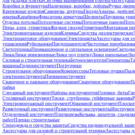
для укладки плитки
Системы выравнивания плитки
Аксессуары
Коробки и фурнитура
Наличники, коробки, доборы
Ручки дверн
Крепежные изделия
Саморезы, шурупы
Гвозди
Анкеры, дюбели
анкеры
Карабины
Фиксаторы арматуры
Шплинты
Пружины унив
Отделка потолка
Потолочные системы
Потолочные панели
Пото
Пены, клеи, герметики
Жидкие гвозди
Герметики
Монтажная пе
Электромонтажные изделия
Клеммы
Средства диэлектрические
Электрощитовое оборудование
Электрощиты
Аксессуары для э
управления
Рубильники
Предохранители
Частотные преобразов
Светотехника
Промышленное и сигнальное освещение
Светоди
Люки
Люки ревизионные
Люки под плитку
Люки напольные
Люк
Силовая и строительная техника
Бетоносмесители
Генераторы
Та
машины
Гидроинструмент
Погрузчики
Строительное оборудование
Компрессоры
Тепловые пушки
Пыле
электроинструмента
Пневмоинструмент
Сварочное и паяльное оборудование
Сварочное оборудование
П
пайки
Слесарный инструмент
Наборы инструментов
Головки, биты
Га
Столярный инструмент
Тиски, струбцины, гейферные зажимы
Р
Электромонтажный инструмент
Обжимной инструмент
Плоског
Разметочный инструмент
Разметочные инструменты
Инструмент
Отделочный инструмент
Плиткорезы
Кельмы, шпатели, гладилк
работ
Пленки строительные
Спецодежда и средства защиты
Средства индивидуальной защ
Аксессуары для силовой и строительной техники
Аксессуары дл