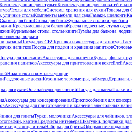
Комплектующие для стульев
Комплектующие для кроватей и кро
итура
Чехлы для мебели
Системы хранения для кухни
Товары для 
, уличные столы
Комплекты мебели для сада
Гамаки, шезлонги
Ка
Скамьи для бани
Столы для бани
Журнальные столики для бани
лоджии
Кресла-мешки для балкона
Кресла подвесные, стулья садо
оджии
Журнальные столы, столы-книги
Тумбы для балкона, лодж
я балкона, лоджии
ши, казаны
Посуда для СВЧ
Крышки и аксессуары для посуды
Гаст
орячих напитков
Посуда для подачи и хранения напитков
Столовы
Посуда для запекания
Аксессуары для выпечки
Бумага, фольга, р
хранения напитков
Аксессуары для приготовления коктейлей
Аксе
ожей
Ножеточки и комплектующие
ки
Разделочные доски
Кухонные термометры, таймеры
Дуршлаги, 
ры для кухни
Органайзеры для специй
Посуда для ланча
Полки и 
ия
Аксессуары для консервирования
Приспособления для консер
ков
Аксессуары для приготовления и хранения алкогольных напи
йники для плиты
Турки, молочники
Аксессуары для чайников, э
отографий, картин
Предметы интерьера
Шкатулки, подставки дл
етики для лица и тела
Наборы для бритья
Оформление подарков
льтры для воды
Фильтры-кувшины
Картриджи, комплектующие д