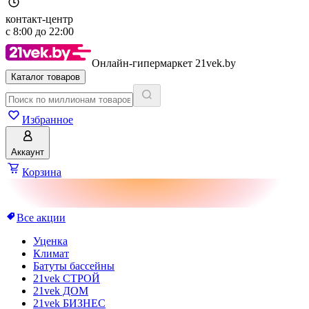
контакт-центр
с
8:00
до
22:00
Онлайн-гипермаркет 21vek.by
Каталог товаров
Избранное
Аккаунт
Корзина
Все акции
Уценка
Климат
Батуты бассейны
21vek СТРОЙ
21vek ДОМ
21vek БИЗНЕС