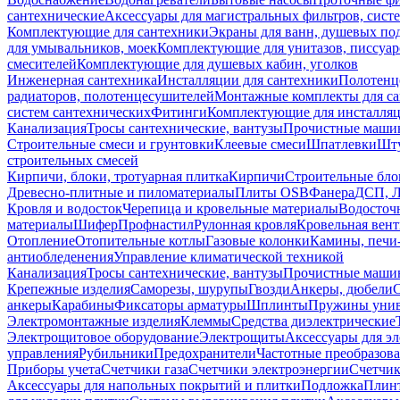
сантехнические
Аксессуары для магистральных фильтров, сист
Комплектующие для сантехники
Экраны для ванн, душевых по
для умывальников, моек
Комплектующие для унитазов, писсуар
смесителей
Комплектующие для душевых кабин, уголков
Инженерная сантехника
Инсталляции для сантехники
Полотенц
радиаторов, полотенцесушителей
Монтажные комплекты для с
систем сантехнических
Фитинги
Комплектующие для инсталля
Канализация
Тросы сантехнические, вантузы
Прочистные маши
Строительные смеси и грунтовки
Клеевые смеси
Шпатлевки
Шту
строительных смесей
Кирпичи, блоки, тротуарная плитка
Кирпичи
Строительные бло
Древесно-плитные и пиломатериалы
Плиты OSB
Фанера
ДСП, 
Кровля и водосток
Черепица и кровельные материалы
Водосточ
материалы
Шифер
Профнастил
Рулонная кровля
Кровельная вен
Отопление
Отопительные котлы
Газовые колонки
Камины, печи
антиобледенения
Управление климатической техникой
Канализация
Тросы сантехнические, вантузы
Прочистные маши
Крепежные изделия
Саморезы, шурупы
Гвозди
Анкеры, дюбели
анкеры
Карабины
Фиксаторы арматуры
Шплинты
Пружины унив
Электромонтажные изделия
Клеммы
Средства диэлектрические
Электрощитовое оборудование
Электрощиты
Аксессуары для э
управления
Рубильники
Предохранители
Частотные преобразов
Приборы учета
Счетчики газа
Счетчики электроэнергии
Счетчи
Аксессуары для напольных покрытий и плитки
Подложка
Плинт