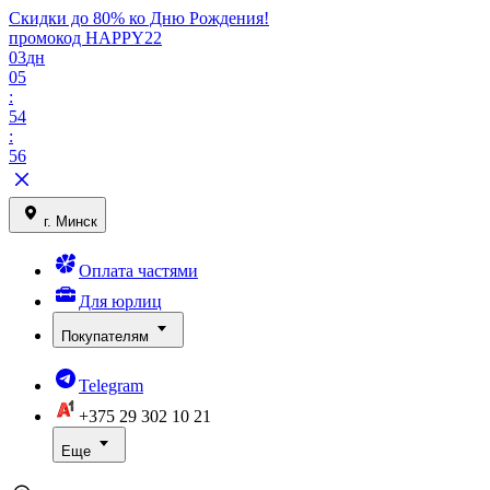
Скидки до 80% ко Дню Рождения!
промокод HAPPY22
03
дн
05
:
54
:
56
г. Минск
Оплата частями
Для юрлиц
Покупателям
Telegram
+375 29
302 10 21
Еще