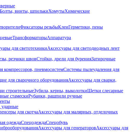
дверные
Болты, винты, шпильки
Хомуты
Химические
творители
Фиксаторы резьбы
Клеи
Герметики, пены
нцевые
Трансформаторы
Аппаратура
уары для светотехники
Аксессуары для светодиодных лент
езы, резчики швов
Стойки, дрели для бурения
Затирочные
ля компрессоров, пневмосистем
Системы пылеудаления для
ие для сварочного оборудования
Аксессуары для сварки,
щи строительные
Зубила, керны, выколотки
Щетки слесарные
чные стамески
Рубанки, рашпили ручные
енты
 ударные
енсеры для скотча
Аксессуары для малярных, отделочных
ная одежда
Спецодежда
Спецобувь
виброоборудования
Аксессуары для генераторов
Аксессуары для