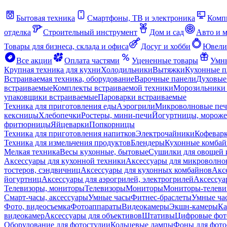
Бытовая техника
Смартфоны, ТВ и электроника
Комп
отделка
Строительный инструмент
Дом и сад
Авто и 
Товары для бизнеса, склада и офиса
Досуг и хобби
Ювели
Все акции
Оплата частями
Уцененные товары
Умны
Крупная техника для кухни
Холодильники
Вытяжки
Кухонные 
Встраиваемая техника, оборудование
Варочные панели
Духовые
встраиваемые
Комплекты встраиваемой техники
Морозильники 
упаковщики встраиваемые
Пароварки встраиваемые
Техника для приготовления еды
Аэрогрили
Микроволновые пе
кексницы
Хлебопечки
Ростеры, мини-печи
Йогуртницы, морож
фритюрницы
Яйцеварки
Попкорницы
Техника для приготовления напитков
Электрочайники
Кофевар
Техника для измельчения продуктов
Блендеры
Кухонные комбай
Мелкая техника
Весы кухонные, бытовые
Сушилки для овощей 
Аксессуары для кухонной техники
Аксессуары для микроволно
тостеров, сэндвичниц
Аксессуары для кухонных комбайнов
Акс
йогуртниц
Аксессуары для аэрогрилей, электрогрилей
Аксессуа
Телевизоры, мониторы
Телевизоры
Мониторы
Мониторы-телеви
Смарт-часы, аксессуары
Умные часы
Фитнес-браслеты
Умные ча
Фото, видеосъемка
Фотоаппараты
Видеокамеры
Экшн-камеры
Ка
видеокамер
Аксессуары для объективов
Штативы
Цифровые фот
Оборудование для фотостудии
Кольцевые лампы
Фоны для фото