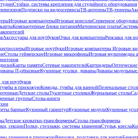
студии
Стойки, системы крепления для студийного оборудования
елевизоров
Подписки на видеосервисы
ТВ-антенны
ТВ-тюнеры
Ак
теры
Игровые компьютеры
Игровые консоли
Серверное оборудов
карты
Компьютерные блоки питания
Материнские платы
Системы
накопителей
ов
Аксессуары для ноутбуков
Очки для компьютера
Рюкзаки для но
контроллеры
Игровые ноутбуки
Игровые компьютеры
Игровые ви
ие
Столы геймерские
Игровые микрофоны
Игровая мультимедиа 
ониторов
диски
Карты памяти
Сетевые накопители
Картридеры
Оптические
иваны П-образные
Кухонные уголки, диваны
Диваны модульные
 для ноутбуков
тумбы в прихожую
Комоды, тумбы для ванной
Пеленальные стол
ьютерные
Детские столы
Туалетные столики
Журнальные столы
Са
денные группы
Столы-книги
ухни
уреты барные
Кухонный гарнитур
Кухонные модули
Кухонные угол
ры
Детские кроватки-трансформеры
Столы-трансформеры
ки, секции
Полки, стеллажи, системы хранения
Стулья, кресла
Ко
емы хранения в прихожую
Вешалки, подставки для зонтов
Банкет