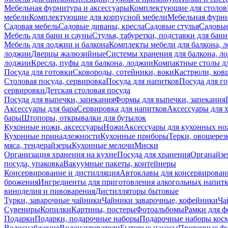
Мебельная фурнитура и аксессуары
Комплектующие для столов
мебели
Комплектующие для корпусной мебели
Мебельная фурн
Садовая мебель
Садовые диваны, кресла
Садовые стулья
Садовые
Мебель для бани и сауны
Стулья, табуретки, подставки для бани
Мебель для лоджии и балкона
Комплекты мебели для балкона, 
лоджии
Дверцы жалюзийные
Системы хранения для балкона, л
лоджии
Кресла, пуфы для балкона, лоджии
Компактные столы дл
Посуда для готовки
Сковороды, сотейники, воки
Кастрюли, ков
Столовая посуда, сервировка
Посуда для напитков
Посуда для г
сервировки
Детская столовая посуда
Посуда для выпечки, запекания
Формы для выпечки, запекания
Аксессуары для бара
Сервировка для напитков
Аксессуары для 
бары
Штопоры, открывалки для бутылок
Кухонные ножи, аксессуары
Ножи
Аксессуары для кухонных н
Кухонные принадлежности
Кухонные приборы
Терки, овощерез
мяса, тендерайзеры
Кухонные мелочи
Миски
Организация хранения на кухне
Посуда для хранения
Органайзе
посуда, упаковка
Вакуумные пакеты, контейнеры
Консервирование и дистилляция
Автоклавы для консервирован
брожения
Ингредиенты для приготовления алкогольных напит
виноделия и пивоварения
Дистилляторы бытовые
Турки, заварочные чайники
Чайники заварочные, кофейники
Ча
Сувениры
Копилки
Картины, постеры
Фотоальбомы
Рамки для ф
Подарки
Подарки, подарочные наборы
Подарочные наборы косм
Водоснабжение
Водонагреватели
Бытовые насосы
Проточные фи