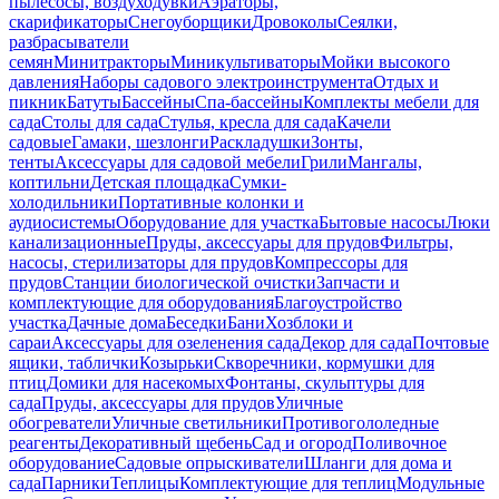
пылесосы, воздуходувки
Аэраторы,
скарификаторы
Снегоуборщики
Дровоколы
Сеялки,
разбрасыватели
семян
Минитракторы
Миникультиваторы
Мойки высокого
давления
Наборы садового электроинструмента
Отдых и
пикник
Батуты
Бассейны
Спа-бассейны
Комплекты мебели для
сада
Столы для сада
Стулья, кресла для сада
Качели
садовые
Гамаки, шезлонги
Раскладушки
Зонты,
тенты
Аксессуары для садовой мебели
Грили
Мангалы,
коптильни
Детская площадка
Сумки-
холодильники
Портативные колонки и
аудиосистемы
Оборудование для участка
Бытовые насосы
Люки
канализационные
Пруды, аксессуары для прудов
Фильтры,
насосы, стерилизаторы для прудов
Компрессоры для
прудов
Станции биологической очистки
Запчасти и
комплектующие для оборудования
Благоустройство
участка
Дачные дома
Беседки
Бани
Хозблоки и
сараи
Аксессуары для озеленения сада
Декор для сада
Почтовые
ящики, таблички
Козырьки
Скворечники, кормушки для
птиц
Домики для насекомых
Фонтаны, скульптуры для
сада
Пруды, аксессуары для прудов
Уличные
обогреватели
Уличные светильники
Противогололедные
реагенты
Декоративный щебень
Сад и огород
Поливочное
оборудование
Садовые опрыскиватели
Шланги для дома и
сада
Парники
Теплицы
Комплектующие для теплиц
Модульные