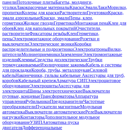
панели
Потолочные плиты
Багеты, молдинги,
уголки
Лакокрасочные материалы
Краски
Эмали
Лаки
Морилки,
пропитки
Колеры для краски
Растворители
Грунтовки
Краски,
эмали аэрозольные
Краски, эмали
Пены, клеи,
герметики
Жидкие гвозди
Герметики
Монтажная пена
Клеи для
обоев
Клеи для напольных покрытий
Очистители,
растворители
Фиксаторы резьбы
Клеи
Герметики,
пены
Электромонтажное оборудование
Розетки и
выключатели
Электрические звонки
Коробки
распределительные и подрозетники
Электропатроны
Вилки,
штепсели
Молниеприемники
Заземление
Электромонтажные
изделия
Клеммы
Средства диэлектрические
Трубки
термоусаживаемые
Изолирующие зажимы
Кабель и системы
для прокладки
Короба, трубы, металлорукав
Силовой
кабель
Наконечники, гильзы кабельные
Аксессуары для труб,
коробов
Кабельный крепеж
Арматура СИП
Электрощитовое
оборудование
Электрощиты
Аксессуары для
электрощита
Шины электротехнические
Выключатели
путевые, концевые
Трансформаторы
Аппаратура
управления
Рубильники
Предохранители
Частотные
преобразователи
Пускатели магнитные
Модульная
автоматика
Выключатели автоматические
Реле
Выключатели
нагрузки
Контакторы
Дополнительное модульное
оборудование
УЗИП
Автоматика пуска
двигателя
Дифференциальные