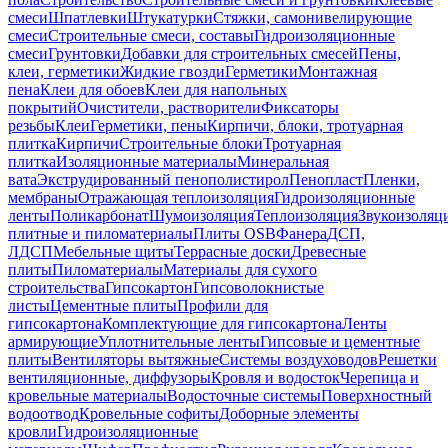
смеси
Шпатлевки
Штукатурки
Стяжки, самонивелирующие
смеси
Строительные смеси, составы
Гидроизоляционные
смеси
Грунтовки
Добавки для строительных смесей
Пены,
клеи, герметики
Жидкие гвозди
Герметики
Монтажная
пена
Клеи для обоев
Клеи для напольных
покрытий
Очистители, растворители
Фиксаторы
резьбы
Клеи
Герметики, пены
Кирпичи, блоки, тротуарная
плитка
Кирпичи
Строительные блоки
Тротуарная
плитка
Изоляционные материалы
Минеральная
вата
Экструдированный пенополистирол
Пенопласт
Пленки,
мембраны
Отражающая теплоизоляция
Гидроизоляционные
ленты
Поликарбонат
Шумоизоляция
Теплоизоляция
Звукоизоляц
плитные и пиломатериалы
Плиты OSB
Фанера
ДСП,
ЛДСП
Мебельные щиты
Террасные доски
Древесные
плиты
Пиломатериалы
Материалы для сухого
строительства
Гипсокартон
Гипсоволокнистые
листы
Цементные плиты
Профили для
гипсокартона
Комплектующие для гипсокартона
Ленты
армирующие
Уплотнительные ленты
Гипсовые и цементные
плиты
Вентиляторы вытяжные
Системы воздуховодов
Решетки
вентиляционные, диффузоры
Кровля и водосток
Черепица и
кровельные материалы
Водосточные системы
Поверхностный
водоотвод
Кровельные софиты
Доборные элементы
кровли
Гидроизоляционные