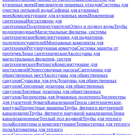
кухонных моек
Измельчители пищевых отходов
Системы для
очистки питьевой воды
Сифоны для кухонных
моек
Комплектующие для кухонных моек
Инженерная
сантехника
Инсталляции для
сантехники
Полотенцесушители
Отвод и подвод воды
Трубы
водопроводные
Магистральные фильтры, системы
сантехнические
Комплектующие для радиаторов,
полотенцесушителей
Монтажные комплекты для
сантехники
Регулирующая арматура
Системы защиты от
протечек
Люки сантехнические
Аксессуары для
магистральных фильтров, систем
сантехнических
Фитинги
Комплектующие для
инсталляций
Опрессовочные насосы
Сантехника для
общественных мест
Аксессуары для общественных
санузлов
Сушилки для рук
Дозаторы для общественных
санузлов
Сенсорные дозаторы для общественных
санузлов
Локтевые дозаторы для общественных
санузлов
Диспенсеры для бумажных полотенец
Диспенсеры
для туалетной бумаги
Канализация
Тросы сантехнические,
вантузы
Прочистные машины
Трубы, фитинги внутренней
канализации
Трубы, фитинги наружной канализации
Люки
канализационные
Теплый пол водяной
Трубы для теплого
пола
Коллекторы и комплектующие
Термостатика для теплого
пола
Автоматика для теплого
пола
Строительство
Строительные смеси и грунтовки
Клеевые