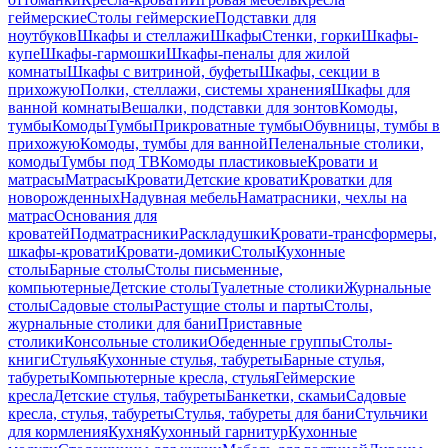
геймерские
Столы геймерские
Подставки для
ноутбуков
Шкафы и стеллажи
Шкафы
Стенки, горки
Шкафы-
купе
Шкафы-гармошки
Шкафы-пеналы для жилой
комнаты
Шкафы с витриной, буфеты
Шкафы, секции в
прихожую
Полки, стеллажи, системы хранения
Шкафы для
ванной комнаты
Вешалки, подставки для зонтов
Комоды,
тумбы
Комоды
Тумбы
Прикроватные тумбы
Обувницы, тумбы в
прихожую
Комоды, тумбы для ванной
Пеленальные столики,
комоды
Тумбы под ТВ
Комоды пластиковые
Кровати и
матрасы
Матрасы
Кровати
Детские кровати
Кроватки для
новорожденных
Надувная мебель
Наматрасники, чехлы на
матрас
Основания для
кроватей
Подматрасники
Раскладушки
Кровати-трансформеры,
шкафы-кровати
Кровати-домики
Столы
Кухонные
столы
Барные столы
Столы письменные,
компьютерные
Детские столы
Туалетные столики
Журнальные
столы
Садовые столы
Растущие столы и парты
Столы,
журнальные столики для бани
Приставные
столики
Консольные столики
Обеденные группы
Столы-
книги
Стулья
Кухонные стулья, табуреты
Барные стулья,
табуреты
Компьютерные кресла, стулья
Геймерские
кресла
Детские стулья, табуреты
Банкетки, скамьи
Садовые
кресла, стулья, табуреты
Стулья, табуреты для бани
Стульчики
для кормления
Кухня
Кухонный гарнитур
Кухонные