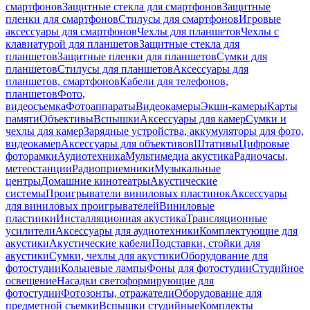
смартфонов
Защитные стекла для смартфонов
Защитные
пленки для смартфонов
Стилусы для смартфонов
Игровые
аксессуары для смартфонов
Чехлы для планшетов
Чехлы с
клавиатурой для планшетов
Защитные стекла для
планшетов
Защитные пленки для планшетов
Сумки для
планшетов
Стилусы для планшетов
Аксессуары для
планшетов, смартфонов
Кабели для телефонов,
планшетов
Фото,
видеосъемка
Фотоаппараты
Видеокамеры
Экшн-камеры
Карты
памяти
Объективы
Вспышки
Аксессуары для камер
Сумки и
чехлы для камер
Зарядные устройства, аккумуляторы для фото,
видеокамер
Аксессуары для объективов
Штативы
Цифровые
фоторамки
Аудиотехника
Мультимедиа акустика
Радиочасы,
метеостанции
Радиоприемники
Музыкальные
центры
Домашние кинотеатры
Акустические
системы
Проигрыватели виниловых пластинок
Аксессуары
для виниловых проигрывателей
Виниловые
пластинки
Инсталляционная акустика
Трансляционные
усилители
Аксессуары для аудиотехники
Комплектующие для
акустики
Акустические кабели
Подставки, стойки для
акустики
Сумки, чехлы для акустики
Оборудование для
фотостудии
Кольцевые лампы
Фоны для фотостудии
Студийное
освещение
Насадки светоформирующие для
фотостудии
Фотозонты, отражатели
Оборудование для
предметной съемки
Вспышки студийные
Комплекты