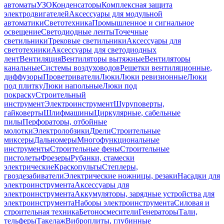
автоматы
УЗО
Конденсаторы
Комплексная защита
электродвигателей
Аксессуары для модульной
автоматики
Светотехника
Промышленное и сигнальное
освещение
Светодиодные ленты
Точечные
светильники
Трековые светильники
Аксессуары для
светотехники
Аксессуары для светодиодных
лент
Вентиляция
Вентиляторы вытяжные
Вентиляторы
канальные
Системы воздуховодов
Решетки вентиляционные,
диффузоры
Проветриватели
Люки
Люки ревизионные
Люки
под плитку
Люки напольные
Люки под
покраску
Строительный
инструмент
Электроинструмент
Шуруповерты,
гайковерты
Шлифмашины
Циркулярные, сабельные
пилы
Перфораторы, отбойные
молотки
Электролобзики
Дрели
Строительные
миксеры
Дальномеры
Многофункциональные
инструменты
Строительные фены
Строительные
пистолеты
Фрезеры
Рубанки, стамески
электрические
Краскопульты
Степлеры,
гвоздезабиватели
Электрические ножницы, резаки
Насадки для
электроинструмента
Аксессуары для
электроинструмента
Аккумуляторы, зарядные устройства для
электроинструмента
Наборы электроинструмента
Силовая и
строительная техника
Бетоносмесители
Генераторы
Тали,
тельферы
Такелаж
Виброплиты, глубинные