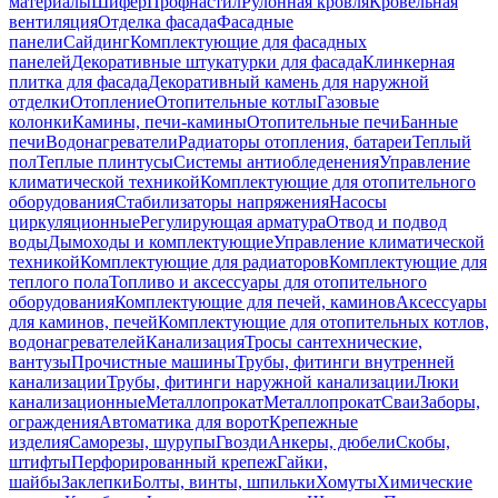
материалы
Шифер
Профнастил
Рулонная кровля
Кровельная
вентиляция
Отделка фасада
Фасадные
панели
Сайдинг
Комплектующие для фасадных
панелей
Декоративные штукатурки для фасада
Клинкерная
плитка для фасада
Декоративный камень для наружной
отделки
Отопление
Отопительные котлы
Газовые
колонки
Камины, печи-камины
Отопительные печи
Банные
печи
Водонагреватели
Радиаторы отопления, батареи
Теплый
пол
Теплые плинтусы
Системы антиобледенения
Управление
климатической техникой
Комплектующие для отопительного
оборудования
Стабилизаторы напряжения
Насосы
циркуляционные
Регулирующая арматура
Отвод и подвод
воды
Дымоходы и комплектующие
Управление климатической
техникой
Комплектующие для радиаторов
Комплектующие для
теплого пола
Топливо и аксессуары для отопительного
оборудования
Комплектующие для печей, каминов
Аксессуары
для каминов, печей
Комплектующие для отопительных котлов,
водонагревателей
Канализация
Тросы сантехнические,
вантузы
Прочистные машины
Трубы, фитинги внутренней
канализации
Трубы, фитинги наружной канализации
Люки
канализационные
Металлопрокат
Металлопрокат
Сваи
Заборы,
ограждения
Автоматика для ворот
Крепежные
изделия
Саморезы, шурупы
Гвозди
Анкеры, дюбели
Скобы,
штифты
Перфорированный крепеж
Гайки,
шайбы
Заклепки
Болты, винты, шпильки
Хомуты
Химические