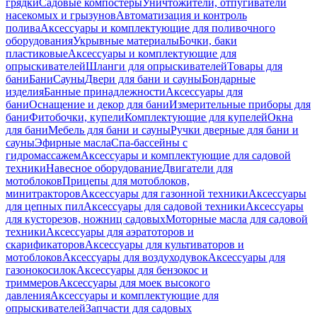
грядки
Садовые компостеры
Уничтожители, отпугиватели
насекомых и грызунов
Автоматизация и контроль
полива
Аксессуары и комплектующие для поливочного
оборудования
Укрывные материалы
Бочки, баки
пластиковые
Аксессуары и комплектующие для
опрыскивателей
Шланги для опрыскивателей
Товары для
бани
Бани
Сауны
Двери для бани и сауны
Бондарные
изделия
Банные принадлежности
Аксессуары для
бани
Оснащение и декор для бани
Измерительные приборы для
бани
Фитобочки, купели
Комплектующие для купелей
Окна
для бани
Мебель для бани и сауны
Ручки дверные для бани и
сауны
Эфирные масла
Спа-бассейны с
гидромассажем
Аксессуары и комплектующие для садовой
техники
Навесное оборудование
Двигатели для
мотоблоков
Прицепы для мотоблоков,
минитракторов
Аксессуары для газонной техники
Аксессуары
для цепных пил
Аксессуары для садовой техники
Аксессуары
для кусторезов, ножниц садовых
Моторные масла для садовой
техники
Аксессуары для аэратоторов и
скарификаторов
Аксессуары для культиваторов и
мотоблоков
Аксессуары для воздуходувок
Аксессуары для
газонокосилок
Аксессуары для бензокос и
триммеров
Аксессуары для моек высокого
давления
Аксессуары и комплектующие для
опрыскивателей
Запчасти для садовых