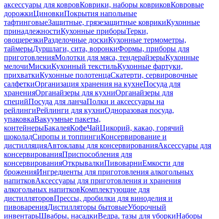
аксессуары для ковров
Коврики, наборы ковриков
Ковровые
дорожки
Циновки
Покрытия напольные
тафтинговые
Защитные, грязезащитные коврики
Кухонные
принадлежности
Кухонные приборы
Терки,
овощерезки
Разделочные доски
Кухонные термометры,
таймеры
Дуршлаги, сита, воронки
Формы, приборы для
приготовления
Молотки для мяса, тендерайзеры
Кухонные
мелочи
Миски
Кухонный текстиль
Кухонные фартуки,
прихватки
Кухонные полотенца
Скатерти, сервировочные
салфетки
Организация хранения на кухне
Посуда для
хранения
Органайзеры для кухни
Органайзеры для
специй
Посуда для ланча
Полки и аксессуары на
рейлинги
Рейлинги для кухни
Одноразовая посуда,
упаковка
Вакуумные пакеты,
контейнеры
Бакалея
Кофе
Чай
Цикорий, какао, горячий
шоколад
Сиропы и топпинги
Консервирование и
дистилляция
Автоклавы для консервирования
Аксессуары для
консервирования
Приспособления для
консервирования
Открывалки
Пивоварни
Емкости для
брожения
Ингредиенты для приготовления алкогольных
напитков
Аксессуары для приготовления и хранения
алкогольных напитков
Комплектующие для
дистилляторов
Прессы, дробилки для виноделия и
пивоварения
Дистилляторы бытовые
Уборочный
инвентарь
Швабры, насадки
Ведра, тазы для уборки
Наборы