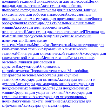
домашней техники
Принадлежности для пылесосов
Щетки,
насадки для пылесосов
Аксессуары для роботов-
пылесосов
Расходные материалы для пылесосов
Станции,
аккумуляторы для роботов-пылесосов
Аксессуары для
швейных машин
Аксессуары для промышленного швейного
оборудования
Аксессуары для стиральных и сушильных
машин
Аксессуары для пароочистителей,
отпаривателей
Аксессуары для стеклоочистителей
Техника для
измельчения продуктов
Блендеры
Кухонные комбайны,
измельчители
Планетарные
миксеры
Миксеры
Мясорубки
Ломтерезки
Комплектующие для
климатической техники
Управление климатической
техникой
Фильтры для климатической техники
Аксессуары для
климатической техники
Мелкая техника
Весы кухонные,
бытовые
Сушилки для овощей и
фруктов
Вакууматоры
Открывалки,
картофелечистки
Проращиватели семян
Маслобойки,
сепараторы бытовые
Аксессуары для крупной
техники
Аксессуары для вытяжек
Аксессуары для плит и
духовок
Аксессуары для холодильников
Аксессуары для
посудомоечных машин
Средства для посудомоечных
машин
Средства для ухода за техникой
Аксессуары для
кухонной техники
Аксессуары для микроволновых
печей
Вакуумные пакеты, контейнеры
Аксессуары для
кофемашин
Аксессуары для мультиварок,