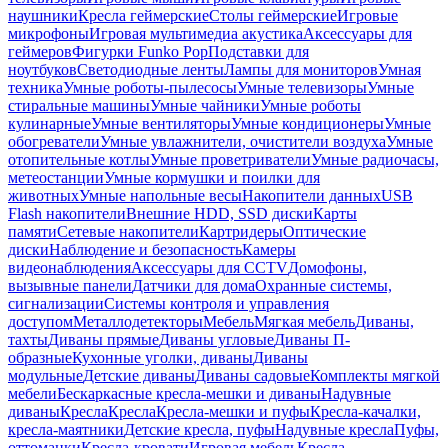
наушники
Кресла геймерские
Столы геймерские
Игровые
микрофоны
Игровая мультимедиа акустика
Аксессуары для
геймеров
Фигурки Funko Pop
Подставки для
ноутбуков
Светодиодные ленты
Лампы для мониторов
Умная
техника
Умные роботы-пылесосы
Умные телевизоры
Умные
стиральные машины
Умные чайники
Умные роботы
кулинарные
Умные вентиляторы
Умные кондиционеры
Умные
обогреватели
Умные увлажнители, очистители воздуха
Умные
отопительные котлы
Умные проветриватели
Умные радиочасы,
метеостанции
Умные кормушки и поилки для
животных
Умные напольные весы
Накопители данных
USB
Flash накопители
Внешние HDD, SSD диски
Карты
памяти
Сетевые накопители
Картридеры
Оптические
диски
Наблюдение и безопасность
Камеры
видеонаблюдения
Аксессуары для CCTV
Домофоны,
вызывные панели
Датчики для дома
Охранные системы,
сигнализации
Системы контроля и управления
доступом
Металлодетекторы
Мебель
Мягкая мебель
Диваны,
тахты
Диваны прямые
Диваны угловые
Диваны П-
образные
Кухонные уголки, диваны
Диваны
модульные
Детские диваны
Диваны садовые
Комплекты мягкой
мебели
Бескаркасные кресла-мешки и диваны
Надувные
диваны
Кресла
Кресла
Кресла-мешки и пуфы
Кресла-качалки,
кресла-маятники
Детские кресла, пуфы
Надувные кресла
Пуфы,
оттоманки
Кресла-кровати
Игровая мебель
Кресла