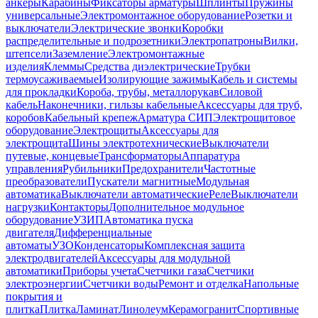
анкеры
Карабины
Фиксаторы арматуры
Шплинты
Пружины
универсальные
Электромонтажное оборудование
Розетки и
выключатели
Электрические звонки
Коробки
распределительные и подрозетники
Электропатроны
Вилки,
штепсели
Заземление
Электромонтажные
изделия
Клеммы
Средства диэлектрические
Трубки
термоусаживаемые
Изолирующие зажимы
Кабель и системы
для прокладки
Короба, трубы, металлорукав
Силовой
кабель
Наконечники, гильзы кабельные
Аксессуары для труб,
коробов
Кабельный крепеж
Арматура СИП
Электрощитовое
оборудование
Электрощиты
Аксессуары для
электрощита
Шины электротехнические
Выключатели
путевые, концевые
Трансформаторы
Аппаратура
управления
Рубильники
Предохранители
Частотные
преобразователи
Пускатели магнитные
Модульная
автоматика
Выключатели автоматические
Реле
Выключатели
нагрузки
Контакторы
Дополнительное модульное
оборудование
УЗИП
Автоматика пуска
двигателя
Дифференциальные
автоматы
УЗО
Конденсаторы
Комплексная защита
электродвигателей
Аксессуары для модульной
автоматики
Приборы учета
Счетчики газа
Счетчики
электроэнергии
Счетчики воды
Ремонт и отделка
Напольные
покрытия и
плитка
Плитка
Ламинат
Линолеум
Керамогранит
Спортивные