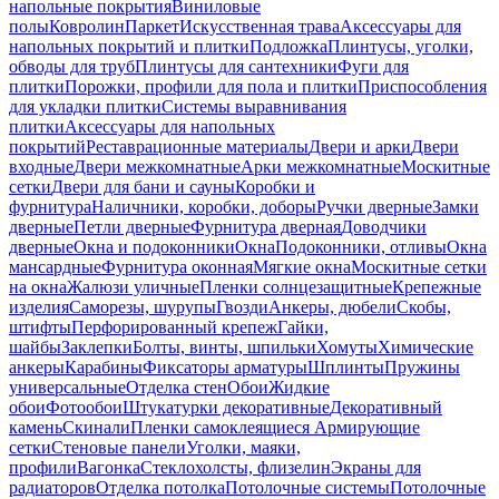
напольные покрытия
Виниловые
полы
Ковролин
Паркет
Искусственная трава
Аксессуары для
напольных покрытий и плитки
Подложка
Плинтусы, уголки,
обводы для труб
Плинтусы для сантехники
Фуги для
плитки
Порожки, профили для пола и плитки
Приспособления
для укладки плитки
Системы выравнивания
плитки
Аксессуары для напольных
покрытий
Реставрационные материалы
Двери и арки
Двери
входные
Двери межкомнатные
Арки межкомнатные
Москитные
сетки
Двери для бани и сауны
Коробки и
фурнитура
Наличники, коробки, доборы
Ручки дверные
Замки
дверные
Петли дверные
Фурнитура дверная
Доводчики
дверные
Окна и подоконники
Окна
Подоконники, отливы
Окна
мансардные
Фурнитура оконная
Мягкие окна
Москитные сетки
на окна
Жалюзи уличные
Пленки солнцезащитные
Крепежные
изделия
Саморезы, шурупы
Гвозди
Анкеры, дюбели
Скобы,
штифты
Перфорированный крепеж
Гайки,
шайбы
Заклепки
Болты, винты, шпильки
Хомуты
Химические
анкеры
Карабины
Фиксаторы арматуры
Шплинты
Пружины
универсальные
Отделка стен
Обои
Жидкие
обои
Фотообои
Штукатурки декоративные
Декоративный
камень
Скинали
Пленки самоклеящиеся
Армирующие
сетки
Стеновые панели
Уголки, маяки,
профили
Вагонка
Стеклохолсты, флизелин
Экраны для
радиаторов
Отделка потолка
Потолочные системы
Потолочные