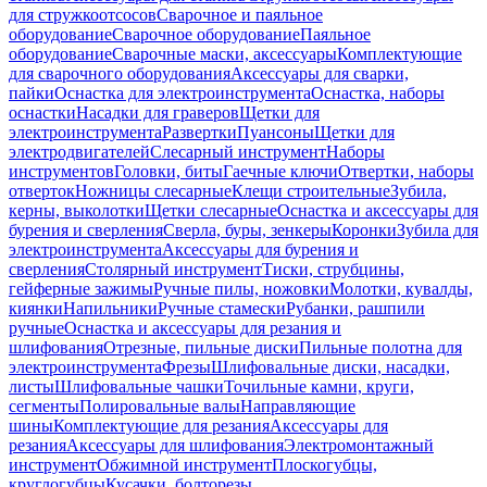
для стружкоотсосов
Сварочное и паяльное
оборудование
Сварочное оборудование
Паяльное
оборудование
Сварочные маски, аксессуары
Комплектующие
для сварочного оборудования
Аксессуары для сварки,
пайки
Оснастка для электроинструмента
Оснастка, наборы
оснастки
Насадки для граверов
Щетки для
электроинструмента
Развертки
Пуансоны
Щетки для
электродвигателей
Слесарный инструмент
Наборы
инструментов
Головки, биты
Гаечные ключи
Отвертки, наборы
отверток
Ножницы слесарные
Клещи строительные
Зубила,
керны, выколотки
Щетки слесарные
Оснастка и аксессуары для
бурения и сверления
Сверла, буры, зенкеры
Коронки
Зубила для
электроинструмента
Аксессуары для бурения и
сверления
Столярный инструмент
Тиски, струбцины,
гейферные зажимы
Ручные пилы, ножовки
Молотки, кувалды,
киянки
Напильники
Ручные стамески
Рубанки, рашпили
ручные
Оснастка и аксессуары для резания и
шлифования
Отрезные, пильные диски
Пильные полотна для
электроинструмента
Фрезы
Шлифовальные диски, насадки,
листы
Шлифовальные чашки
Точильные камни, круги,
сегменты
Полировальные валы
Направляющие
шины
Комплектующие для резания
Аксессуары для
резания
Аксессуары для шлифования
Электромонтажный
инструмент
Обжимной инструмент
Плоскогубцы,
круглогубцы
Кусачки, болторезы,