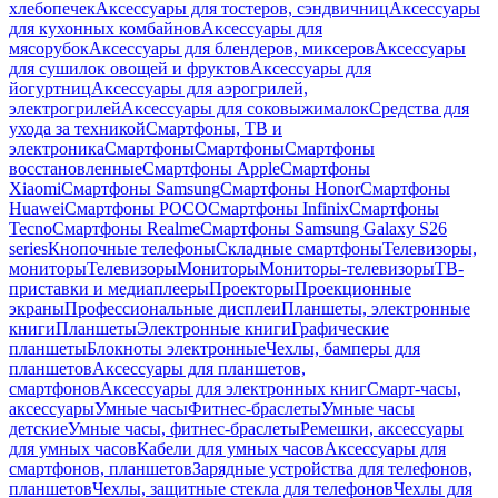
хлебопечек
Аксессуары для тостеров, сэндвичниц
Аксессуары
для кухонных комбайнов
Аксессуары для
мясорубок
Аксессуары для блендеров, миксеров
Аксессуары
для сушилок овощей и фруктов
Аксессуары для
йогуртниц
Аксессуары для аэрогрилей,
электрогрилей
Аксессуары для соковыжималок
Средства для
ухода за техникой
Смартфоны, ТВ и
электроника
Смартфоны
Смартфоны
Смартфоны
восстановленные
Смартфоны Apple
Смартфоны
Xiaomi
Смартфоны Samsung
Смартфоны Honor
Смартфоны
Huawei
Смартфоны POCO
Смартфоны Infinix
Смартфоны
Tecno
Смартфоны Realme
Смартфоны Samsung Galaxy S26
series
Кнопочные телефоны
Складные смартфоны
Телевизоры,
мониторы
Телевизоры
Мониторы
Мониторы-телевизоры
ТВ-
приставки и медиаплееры
Проекторы
Проекционные
экраны
Профессиональные дисплеи
Планшеты, электронные
книги
Планшеты
Электронные книги
Графические
планшеты
Блокноты электронные
Чехлы, бамперы для
планшетов
Аксессуары для планшетов,
смартфонов
Аксессуары для электронных книг
Смарт-часы,
аксессуары
Умные часы
Фитнес-браслеты
Умные часы
детские
Умные часы, фитнес-браслеты
Ремешки, аксессуары
для умных часов
Кабели для умных часов
Аксессуары для
смартфонов, планшетов
Зарядные устройства для телефонов,
планшетов
Чехлы, защитные стекла для телефонов
Чехлы для