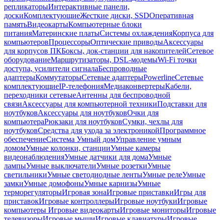
репликаторы
Интерактивные панели,
доски
Комплектующие
Жесткие диски, SSD
Оперативная
память
Видеокарты
Компьютерные блоки
питания
Материнские платы
Системы охлаждения
Корпуса для
компьютеров
Процессоры
Оптические приводы
Аксессуары
для корпусов ПК
Боксы, док-станции для накопителей
Сетевое
оборудование
Маршрутизаторы, DSL-модемы
Wi-Fi точки
доступа, усилители сигнала
Беспроводные
адаптеры
Коммутаторы
Сетевые адаптеры
Powerline
Сетевые
комплектующие
IP-телефония
Медиаконвертеры
Кабели,
переходники сетевые
Антенны для беспроводной
связи
Аксессуары для компьютерной техники
Подставки для
ноутбуков
Аксессуары для ноутбуков
Очки для
компьютера
Рюкзаки для ноутбуков
Сумки, чехлы для
ноутбуков
Средства для ухода за электроникой
Программное
обеспечение
Система Умный дом
Управление умным
домом
Умные колонки, станции
Умные камеры
видеонаблюдения
Умные датчики для дома
Умные
лампы
Умные выключатели
Умные розетки
Умные
светильники
Умные светодиодные ленты
Умные реле
Умные
замки
Умные домофоны
Умные карнизы
Умные
терморегуляторы
Игровая зона
Игровые приставки
Игры для
приставок
Игровые контроллеры
Игровые ноутбуки
Игровые
компьютеры
Игровые видеокарты
Игровые мониторы
Игровые
телевизоры
Игровые мыши
Игровые клавиатуры
Игровые