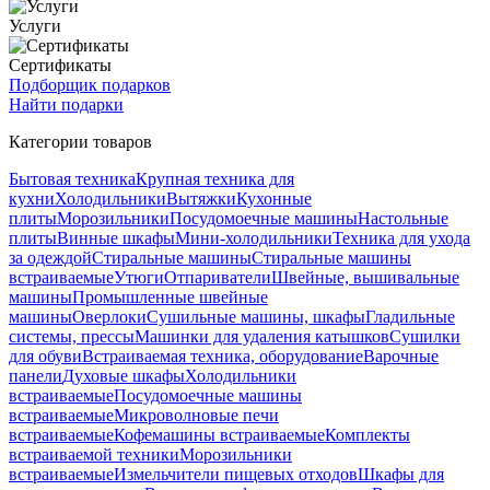
Услуги
Сертификаты
Подборщик подарков
Найти подарки
Категории товаров
Бытовая техника
Крупная техника для
кухни
Холодильники
Вытяжки
Кухонные
плиты
Морозильники
Посудомоечные машины
Настольные
плиты
Винные шкафы
Мини-холодильники
Техника для ухода
за одеждой
Стиральные машины
Стиральные машины
встраиваемые
Утюги
Отпариватели
Швейные, вышивальные
машины
Промышленные швейные
машины
Оверлоки
Сушильные машины, шкафы
Гладильные
системы, прессы
Машинки для удаления катышков
Сушилки
для обуви
Встраиваемая техника, оборудование
Варочные
панели
Духовые шкафы
Холодильники
встраиваемые
Посудомоечные машины
встраиваемые
Микроволновые печи
встраиваемые
Кофемашины встраиваемые
Комплекты
встраиваемой техники
Морозильники
встраиваемые
Измельчители пищевых отходов
Шкафы для