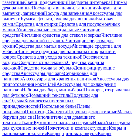
газетницы
Свечи, подсвечники
Предметы интерьера
Ширмы
декоративные
Посуда для выпечки, запекания
Формы для
выпечки, запекания
Посуда для запекания
Аксессуары для
выпечки
Бумага, фольга, рукава для выпечки
Бытовая
химия
Средства для стирки
Средства для посудомоечных
машин
Универсальные, специальные чистящие
средства
Чистящие средства для стекол и зеркал
Чистящие
средства для ванной и туалета
Чистящие средства для
кухни
Средства для мытья посуды
Чистящие средства для
мебели
Чистящие средства для напольных покрытий и
ковров
Средства для ухода за техникой
Освежители
воздуха
Средства от насекомых
Средства ухода за
одеждой
Средства ухода за обувью
Дезинфицирующие
средства
Аксессуары для бара
Сервировка для
напитков
Аксессуары для хранения напитков
Аксессуары для
приготовления коктейлей
Аксессуары для охлаждения
напитков
Наборы для бара, мини-бары
Штопоры, открывалки
для бутылок
Домашний текстиль
Подушки для
сна
Одеяла
Комплекты постельных
принадлежностей
Постельное белье
Пледы,
покрывала
Полотенца
Скатерти
Подушки декоративные
Маски,
беруши для сна
Наполнители для домашнего
текстиля
Ткани
Кухонные ножи, аксессуары
Ножи
Аксессуары
для кухонных ножей
Ножеточки и комплектующие
Ковры и
напольные покрытия
Ковры, циновки, шкуры
Ковры,