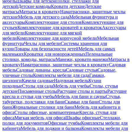
мебель
Шкафы для детской
Полки, стеллажи для
детской
Детские комоды
Кровати детские
Детские
матрасы
Матрасы в кроватку
Наматрасники, защитные чехлы
детские
Мебель для детского сада
Мебельная фурнитура и
аксессуары
Комплектующие для столов
Комплектующие для
стульев
Комплектующие для кроватей и кроваток
Аксессуары
для мебели
Комплектующие для мягкой
мебели
Комплектующие для корпусной мебели
Мебельная
фурнитура
Чехлы для мебели
Системы хранения для
кухни
Товары для безопасности детей
Мебель для самых
маленьких
Кроватки для новорожденных
Пеленальные
столики, комоды, матрасы
Манежи, кровати-манежи
Матрасы в
кроватку
Наматрасники, защитные чехлы в кроватку
Садовая
мебель
Садовые диваны, кресла
Садовые стулья
Садовые,
уличные столы
Комплекты мебели для сада
Гамаки,
шезлонги
Качели садовые
Надувная мебель
Кухни
походные
Столы для сада
Мебель для учебы
Столы, стулья
детские
Письменные столы
Растущие столы и парты
Растущие
кресла и стулья для учебы
Мебель для бани и сауны
Стулья,
табуретки, подставки для бани
Скамьи для бани
Столы для
бани
Журнальные столики для бани
Мебель для кабинета и
офиса
Столы офисные, компьютерные
Кресла, стулья для
офиса
Мягкая мебель для офиса
Шкафы офисные
Стеллажи,
полки для документов
Офисные тумбы
Комплекты мебели для
кабинета
Мебель для лоджии и балкона
Комплекты мебели для