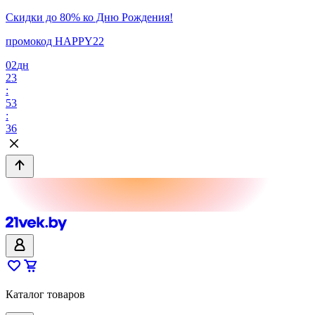
Скидки до 80% ко Дню Рождения!
промокод HAPPY22
02
дн
23
:
53
:
36
Каталог товаров