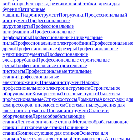
вибраторы
Бензорезы, резчики швов
Стойки, дрели для
бурения
Затирочные
машины
Гидроинструмент
Погрузчики
Профессиональный
инструмент
Профессиональные
шуруповерты
Профессиональные
шлифмашины
Профессиональные
перфораторы
Профессиональные циркулярные
пилы
Профессиональные электролобзики
Профессиональные
дрели
Профессиональные фрезеры
Профессиональные
мультиинструменты
Профессиональные
электрорубанки
Профессиональные строительные
фены
Профессиональные строительные
пистолеты
Профессиональные точильные
станки
Профессиональные
электроножницы
Пневмоинструмент
Наборы
профессионального электроинструмента
Строительное
оборудование
Компрессоры
Тепловые пушки
Пылесосы
профессиональные
Стружкоотсосы
Домкраты
Аксессуары для
компрессоров, пневмосистем
Системы пылеудаления для
электроинструмента
Пневмоинструмент
Станки и
оборудование
Деревообрабатывающие
станки
Ленточнопильные станки
Металлообрабатывающие
станки
Плиткорезные станки
Точильные
станки
Комплектующие для станков
Оснастка для
станков
Аксессуары для станков
Стружкоотсосы
Аксессуары