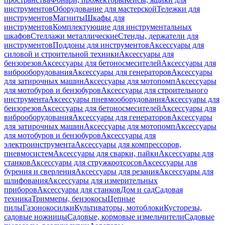
инструментов
Оборудование для мастерской
Тележки для
инструментов
Магниты
Шкафы для
инструментов
Комплектующие для инструментальных
шкафов
Стеллажи металлические
Стенды, держатели для
инструментов
Поддоны для инструментов
Аксессуары для
силовой и строительной техники
Аксессуары для
бензорезов
Аксессуары для бетоносмесителей
Аксессуары для
виброоборудования
Аксессуары для генераторов
Аксессуары
для затирочных машин
Аксессуары для мотопомп
Аксессуары
для мотобуров и бензобуров
Аксессуары для строительного
инструмента
Аксессуары пневмооборудования
Аксессуары для
бензорезов
Аксессуары для бетоносмесителей
Аксессуары для
виброоборудования
Аксессуары для генераторов
Аксессуары
для затирочных машин
Аксессуары для мотопомп
Аксессуары
для мотобуров и бензобуров
Аксессуары для
электроинструмента
Аксессуары для компрессоров,
пневмосистем
Аксессуары для сварки, пайки
Аксессуары для
станков
Аксессуары для стружкоотсосов
Аксессуары для
бурения и сверления
Аксессуары для резания
Аксессуары для
шлифования
Аксессуары для измерительных
приборов
Аксессуары для станков
Дом и сад
Садовая
техника
Триммеры, бензокосы
Цепные
пилы
Газонокосилки
Культиваторы, мотоблоки
Кусторезы,
садовые ножницы
Садовые, кормовые измельчители
Садовые