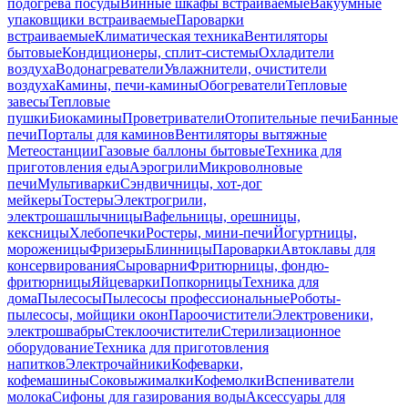
подогрева посуды
Винные шкафы встраиваемые
Вакуумные
упаковщики встраиваемые
Пароварки
встраиваемые
Климатическая техника
Вентиляторы
бытовые
Кондиционеры, сплит-системы
Охладители
воздуха
Водонагреватели
Увлажнители, очистители
воздуха
Камины, печи-камины
Обогреватели
Тепловые
завесы
Тепловые
пушки
Биокамины
Проветриватели
Отопительные печи
Банные
печи
Порталы для каминов
Вентиляторы вытяжные
Метеостанции
Газовые баллоны бытовые
Техника для
приготовления еды
Аэрогрили
Микроволновые
печи
Мультиварки
Сэндвичницы, хот-дог
мейкеры
Тостеры
Электрогрили,
электрошашлычницы
Вафельницы, орешницы,
кексницы
Хлебопечки
Ростеры, мини-печи
Йогуртницы,
мороженицы
Фризеры
Блинницы
Пароварки
Автоклавы для
консервирования
Сыроварни
Фритюрницы, фондю-
фритюрницы
Яйцеварки
Попкорницы
Техника для
дома
Пылесосы
Пылесосы профессиональные
Роботы-
пылесосы, мойщики окон
Пароочистители
Электровеники,
электрошвабры
Стеклоочистители
Стерилизационное
оборудование
Техника для приготовления
напитков
Электрочайники
Кофеварки,
кофемашины
Соковыжималки
Кофемолки
Вспениватели
молока
Сифоны для газирования воды
Аксессуары для