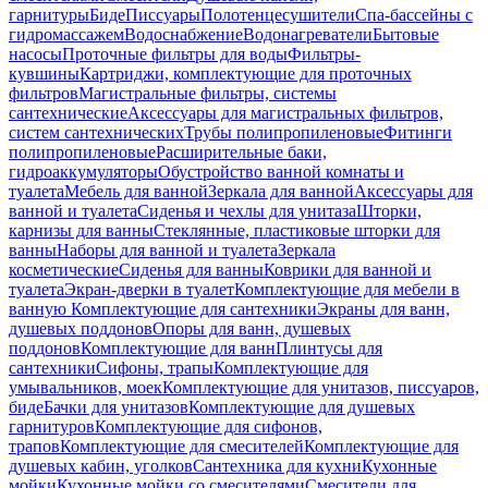
гарнитуры
Биде
Писсуары
Полотенцесушители
Спа-бассейны с
гидромассажем
Водоснабжение
Водонагреватели
Бытовые
насосы
Проточные фильтры для воды
Фильтры-
кувшины
Картриджи, комплектующие для проточных
фильтров
Магистральные фильтры, системы
сантехнические
Аксессуары для магистральных фильтров,
систем сантехнических
Трубы полипропиленовые
Фитинги
полипропиленовые
Расширительные баки,
гидроаккумуляторы
Обустройство ванной комнаты и
туалета
Мебель для ванной
Зеркала для ванной
Аксессуары для
ванной и туалета
Сиденья и чехлы для унитаза
Шторки,
карнизы для ванны
Стеклянные, пластиковые шторки для
ванны
Наборы для ванной и туалета
Зеркала
косметические
Сиденья для ванны
Коврики для ванной и
туалета
Экран-дверки в туалет
Комплектующие для мебели в
ванную
Комплектующие для сантехники
Экраны для ванн,
душевых поддонов
Опоры для ванн, душевых
поддонов
Комплектующие для ванн
Плинтусы для
сантехники
Сифоны, трапы
Комплектующие для
умывальников, моек
Комплектующие для унитазов, писсуаров,
биде
Бачки для унитазов
Комплектующие для душевых
гарнитуров
Комплектующие для сифонов,
трапов
Комплектующие для смесителей
Комплектующие для
душевых кабин, уголков
Сантехника для кухни
Кухонные
мойки
Кухонные мойки со смесителями
Смесители для