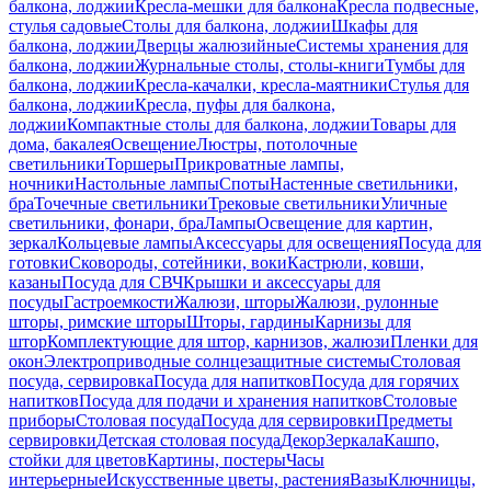
балкона, лоджии
Кресла-мешки для балкона
Кресла подвесные,
стулья садовые
Столы для балкона, лоджии
Шкафы для
балкона, лоджии
Дверцы жалюзийные
Системы хранения для
балкона, лоджии
Журнальные столы, столы-книги
Тумбы для
балкона, лоджии
Кресла-качалки, кресла-маятники
Стулья для
балкона, лоджии
Кресла, пуфы для балкона,
лоджии
Компактные столы для балкона, лоджии
Товары для
дома, бакалея
Освещение
Люстры, потолочные
светильники
Торшеры
Прикроватные лампы,
ночники
Настольные лампы
Споты
Настенные светильники,
бра
Точечные светильники
Трековые светильники
Уличные
светильники, фонари, бра
Лампы
Освещение для картин,
зеркал
Кольцевые лампы
Аксессуары для освещения
Посуда для
готовки
Сковороды, сотейники, воки
Кастрюли, ковши,
казаны
Посуда для СВЧ
Крышки и аксессуары для
посуды
Гастроемкости
Жалюзи, шторы
Жалюзи, рулонные
шторы, римские шторы
Шторы, гардины
Карнизы для
штор
Комплектующие для штор, карнизов, жалюзи
Пленки для
окон
Электроприводные солнцезащитные системы
Столовая
посуда, сервировка
Посуда для напитков
Посуда для горячих
напитков
Посуда для подачи и хранения напитков
Столовые
приборы
Столовая посуда
Посуда для сервировки
Предметы
сервировки
Детская столовая посуда
Декор
Зеркала
Кашпо,
стойки для цветов
Картины, постеры
Часы
интерьерные
Искусственные цветы, растения
Вазы
Ключницы,