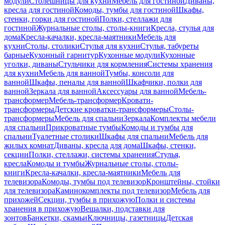
модули
Столешницы для кухни
Мебель для гостиной
Диваны,
кресла для гостиной
Комоды, тумбы для гостиной
Шкафы,
стенки, горки для гостиной
Полки, стеллажи для
гостиной
Журнальные столы, столы-книги
Кресла, стулья для
дома
Кресла-качалки, кресла-маятники
Мебель для
кухни
Столы, столики
Стулья для кухни
Стулья, табуреты
барные
Кухонный гарнитур
Кухонные модули
Кухонные
уголки, диваны
Стульчики для кормления
Системы хранения
для кухни
Мебель для ванной
Тумбы, консоли для
ванной
Шкафы, пеналы для ванной
Шкафчики, полки для
ванной
Зеркала для ванной
Аксессуары для ванной
Мебель-
трансформер
Мебель-трансформер
Кровати-
трансформеры
Детские кроватки-трансформеры
Столы-
трансформеры
Мебель для спальни
Зеркала
Комплекты мебели
для спальни
Прикроватные тумбы
Комоды и тумбы для
спальни
Туалетные столики
Шкафы для спальни
Мебель для
жилых комнат
Диваны, кресла для дома
Шкафы, стенки,
секции
Полки, стеллажи, системы хранения
Стулья,
кресла
Комоды и тумбы
Журнальные столы, столы-
книги
Кресла-качалки, кресла-маятники
Мебель для
телевизора
Комоды, тумбы под телевизор
Кронштейны, стойки
для телевизора
Каминокомплекты под телевизор
Мебель для
прихожей
Секции, тумбы в прихожую
Полки и системы
хранения в прихожую
Вешалки, подставки для
зонтов
Банкетки, скамьи
Ключницы, газетницы
Детская