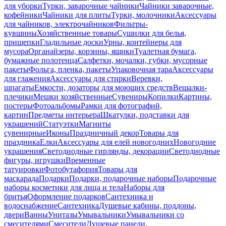
для уборки
Турки, заварочные чайники
Чайники заварочные,
кофейники
Чайники для плиты
Турки, молочники
Аксессуары
для чайников, электрочайников
Фильтры-
кувшины
Хозяйственные товары
Сушилки для белья,
прищепки
Гладильные доски
Урны, контейнеры для
мусора
Органайзеры, корзины, ящики
Туалетная бумага,
бумажные полотенца
Салфетки, мочалки, губки, мусорные
пакеты
Фольга, пленка, пакеты
Упаковочная тара
Аксессуары
для глажения
Аксессуары для стирки
Веревки,
шпагаты
Емкости, дозаторы для моющих средств
Вешалки-
плечики
Мешки хозяйственные
Сувениры
Копилки
Картины,
постеры
Фотоальбомы
Рамки для фотографий,
картин
Предметы интерьера
Шкатулки, подставки для
украшений
Статуэтки
Магниты
сувенирные
Иконы
Праздничный декор
Товары для
праздника
Елки
Аксессуары для елей новогодних
Новогодние
украшения
Светодиодные гирлянды, декорации
Светодиодные
фигуры, игрушки
Временные
татуировки
Фотобутафория
Товары для
маскарада
Подарки
Подарки, подарочные наборы
Подарочные
наборы косметики для лица и тела
Наборы для
бритья
Оформление подарков
Сантехника и
водоснабжение
Сантехника
Душевые кабины, поддоны,
двери
Ванны
Унитазы
Умывальники
Умывальники со
смесителями
Смесители
Душевые панели,