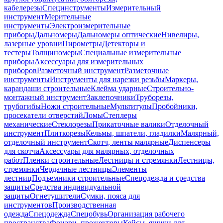
кабелерезы
Специнструменты
Измерительный
инструмент
Мерительные
инструменты
Электроизмерительные
приборы
Дальномеры
Дальномеры оптические
Нивелиры,
лазерные уровни
Пирометры
Детекторы и
тестеры
Толщиномеры
Специальные измерительные
приборы
Аксессуары для измерительных
приборов
Разметочный инструмент
Разметочные
инструменты
Инструменты для нарезки резьбы
Маркеры,
карандаши строительные
Клейма ударные
Строительно-
монтажный инструмент
Заклепочники
Труборезы,
трубогибы
Ножи строительные
Мультитулы
Пробойники,
просекатели отверстий
Ломы
Степлеры
механические
Стеклорезы
Прикаточные валики
Отделочный
инструмент
Плиткорезы
Кельмы, шпатели, гладилки
Малярный,
отделочный инструмент
Скотч, ленты малярные
Диспенсеры
для скотча
Аксессуары для малярных, отделочных
работ
Пленки строительные
Лестницы и стремянки
Лестницы,
стремянки
Чердачные лестницы
Элементы
лестниц
Подъемники строительные
Спецодежда и средства
защиты
Средства индивидуальной
защиты
Огнетушители
Сумки, пояса для
инструментов
Производственная
одежда
Спецодежда
Спецобувь
Организация рабочего
пространства
Фонари, прожекторы
Кейсы, ящики для