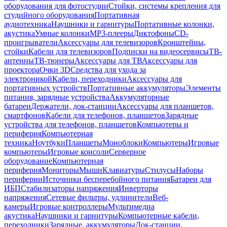
оборудования для фотостудии
Стойки, системы крепления для
студийного оборудования
Портативная
аудиотехника
Наушники и гарнитуры
Портативные колонки,
акустика
Умные колонки
MP3-плееры
Диктофоны
CD-
проигрыватели
Аксессуары для телевизоров
Кронштейны,
стойки
Кабели для телевизоров
Подписки на видеосервисы
ТВ-
антенны
ТВ-тюнеры
Аксессуары для ТВ
Аксессуары для
проектора
Очки 3D
Средства для ухода за
электроникой
Кабели, переходники
Аксессуары для
портативных устройств
Портативные аккумуляторы
Элементы
питания, зарядные устройства
Аккумуляторные
батареи
Держатели, док-станции
Аксессуары для планшетов,
смартфонов
Кабели для телефонов, планшетов
Зарядные
устройства для телефонов, планшетов
Компьютеры и
периферия
Компьютерная
техника
Ноутбуки
Планшеты
Моноблоки
Компьютеры
Игровые
компьютеры
Игровые консоли
Серверное
оборудование
Компьютерная
периферия
Мониторы
Мыши
Клавиатуры
Стилусы
Наборы
периферии
Источники бесперебойного питания
Батареи для
ИБП
Стабилизаторы напряжения
Инверторы
напряжения
Сетевые фильтры, удлинители
Веб-
камеры
Игровые контроллеры
Мультимедиа
акустика
Наушники и гарнитуры
Компьютерные кабели,
переходники
Зарядные, аккумуляторы
Док-станции,