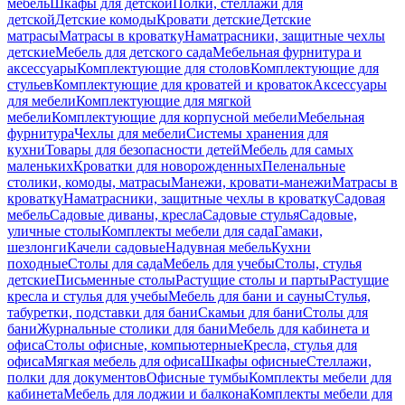
мебель
Шкафы для детской
Полки, стеллажи для
детской
Детские комоды
Кровати детские
Детские
матрасы
Матрасы в кроватку
Наматрасники, защитные чехлы
детские
Мебель для детского сада
Мебельная фурнитура и
аксессуары
Комплектующие для столов
Комплектующие для
стульев
Комплектующие для кроватей и кроваток
Аксессуары
для мебели
Комплектующие для мягкой
мебели
Комплектующие для корпусной мебели
Мебельная
фурнитура
Чехлы для мебели
Системы хранения для
кухни
Товары для безопасности детей
Мебель для самых
маленьких
Кроватки для новорожденных
Пеленальные
столики, комоды, матрасы
Манежи, кровати-манежи
Матрасы в
кроватку
Наматрасники, защитные чехлы в кроватку
Садовая
мебель
Садовые диваны, кресла
Садовые стулья
Садовые,
уличные столы
Комплекты мебели для сада
Гамаки,
шезлонги
Качели садовые
Надувная мебель
Кухни
походные
Столы для сада
Мебель для учебы
Столы, стулья
детские
Письменные столы
Растущие столы и парты
Растущие
кресла и стулья для учебы
Мебель для бани и сауны
Стулья,
табуретки, подставки для бани
Скамьи для бани
Столы для
бани
Журнальные столики для бани
Мебель для кабинета и
офиса
Столы офисные, компьютерные
Кресла, стулья для
офиса
Мягкая мебель для офиса
Шкафы офисные
Стеллажи,
полки для документов
Офисные тумбы
Комплекты мебели для
кабинета
Мебель для лоджии и балкона
Комплекты мебели для