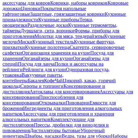
аксессуары для ковров
Коврики, наборы ковриков
Ковровые
дорожки
Циновки
Покрытия напольные
тафтинговые
Защитные, грязезащитные коврики
Кухонные
принадлежности
Кухонные приборы
Терки,
овощерезки
Разделочные доски
Кухонные термометры,
таймеры
Дуршлаги, сита, воронки
Формы, приборы для
приготовления
Молотки для мяса, тендерайзеры
Кухонные
мелочи
Миски
Кухонный текстиль
Кухонные фартуки,
прихватки
Кухонные полотенца
Скатерти, сервировочные
салфетки
Организация хранения на кухне
Посуда для
хранения
Органайзеры для кухни
Органайзеры для
специй
Посуда для ланча
Полки и аксессуары на
рейлинги
Рейлинги для кухни
Одноразовая посуда,
упаковка
Вакуумные пакеты,
контейнеры
Бакалея
Кофе
Чай
Цикорий, какао, горячий
шоколад
Сиропы и топпинги
Консервирование и
дистилляция
Автоклавы для консервирования
Аксессуары для
консервирования
Приспособления для
консервирования
Открывалки
Пивоварни
Емкости для
брожения
Ингредиенты для приготовления алкогольных
напитков
Аксессуары для приготовления и хранения
алкогольных напитков
Комплектующие для
дистилляторов
Прессы, дробилки для виноделия и
пивоварения
Дистилляторы бытовые
Уборочный
инвентарь
Швабры, насадки
Ведра, тазы для уборки
Наборы