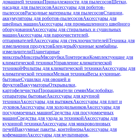
домашней техники
Принадлежности для пылесосов
Щетки,
насадки для пылесосов
Аксессуары для роботов-
пылесосов
Расходные материалы для пылесосов
Станции,
аккумуляторы для роботов-пылесосов
Аксессуары для
швейных машин
Аксессуары для промышленного швейного
оборудования
Аксессуары для стиральных и сушильных
машин
Аксессуары для пароочистителей,
отпаривателей
Аксессуары для стеклоочистителей
Техника для
измельчения продуктов
Блендеры
Кухонные комбайны,
измельчители
Планетарные
миксеры
Миксеры
Мясорубки
Ломтерезки
Комплектующие для
климатической техники
Управление климатической
техникой
Фильтры для климатической техники
Аксессуары для
климатической техники
Мелкая техника
Весы кухонные,
бытовые
Сушилки для овощей и
фруктов
Вакууматоры
Открывалки,
картофелечистки
Проращиватели семян
Маслобойки,
сепараторы бытовые
Аксессуары для крупной
техники
Аксессуары для вытяжек
Аксессуары для плит и
духовок
Аксессуары для холодильников
Аксессуары для
посудомоечных машин
Средства для посудомоечных
машин
Средства для ухода за техникой
Аксессуары для
кухонной техники
Аксессуары для микроволновых
печей
Вакуумные пакеты, контейнеры
Аксессуары для
кофемашин
Аксессуары для мультиварок,