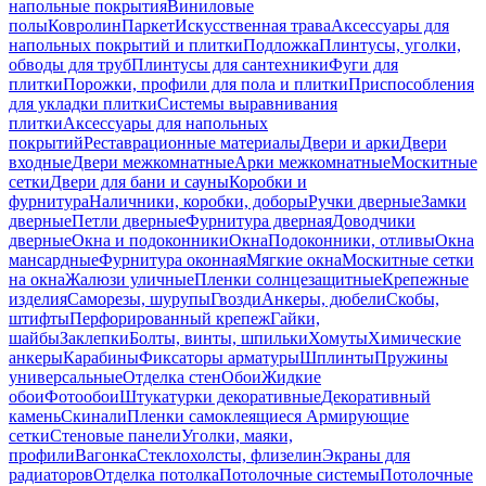
напольные покрытия
Виниловые
полы
Ковролин
Паркет
Искусственная трава
Аксессуары для
напольных покрытий и плитки
Подложка
Плинтусы, уголки,
обводы для труб
Плинтусы для сантехники
Фуги для
плитки
Порожки, профили для пола и плитки
Приспособления
для укладки плитки
Системы выравнивания
плитки
Аксессуары для напольных
покрытий
Реставрационные материалы
Двери и арки
Двери
входные
Двери межкомнатные
Арки межкомнатные
Москитные
сетки
Двери для бани и сауны
Коробки и
фурнитура
Наличники, коробки, доборы
Ручки дверные
Замки
дверные
Петли дверные
Фурнитура дверная
Доводчики
дверные
Окна и подоконники
Окна
Подоконники, отливы
Окна
мансардные
Фурнитура оконная
Мягкие окна
Москитные сетки
на окна
Жалюзи уличные
Пленки солнцезащитные
Крепежные
изделия
Саморезы, шурупы
Гвозди
Анкеры, дюбели
Скобы,
штифты
Перфорированный крепеж
Гайки,
шайбы
Заклепки
Болты, винты, шпильки
Хомуты
Химические
анкеры
Карабины
Фиксаторы арматуры
Шплинты
Пружины
универсальные
Отделка стен
Обои
Жидкие
обои
Фотообои
Штукатурки декоративные
Декоративный
камень
Скинали
Пленки самоклеящиеся
Армирующие
сетки
Стеновые панели
Уголки, маяки,
профили
Вагонка
Стеклохолсты, флизелин
Экраны для
радиаторов
Отделка потолка
Потолочные системы
Потолочные