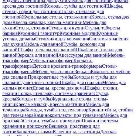
модули
Столешницы для кухни
Мебель для гостиной
Диваны,
кресла для гостиной
Комоды, тумбы для гостиной
Шкафы,
стенки, горки для гостиной
Полки, стеллажи для
гостиной
Журнальные столы, столы-книги
Кресла, стулья для
дома
Кресла-качалки, кресла-маятники
Мебель для
кухни
Столы, столики
Стулья для кухни
Стулья, табуреты
барные
Кухонный гарнитур
Кухонные модули
Кухонные
уголки, диваны
Стульчики для кормления
Системы хранения
для кухни
Мебель для ванной
Тумбы, консоли для
ванной
Шкафы, пеналы для ванной
Шкафчики, полки для
ванной
Зеркала для ванной
Аксессуары для ванной
Мебель-
трансформер
Мебель-трансформер
Кровати-
трансформеры
Детские кроватки-трансформеры
Столы-
трансформеры
Мебель для спальни
Зеркала
Комплекты мебели
для спальни
Прикроватные тумбы
Комоды и тумбы для
спальни
Туалетные столики
Шкафы для спальни
Мебель для
жилых комнат
Диваны, кресла для дома
Шкафы, стенки,
секции
Полки, стеллажи, системы хранения
Стулья,
кресла
Комоды и тумбы
Журнальные столы, столы-
книги
Кресла-качалки, кресла-маятники
Мебель для
телевизора
Комоды, тумбы под телевизор
Кронштейны, стойки
для телевизора
Каминокомплекты под телевизор
Мебель для
прихожей
Секции, тумбы в прихожую
Полки и системы
хранения в прихожую
Вешалки, подставки для
зонтов
Банкетки, скамьи
Ключницы, газетницы
Детская