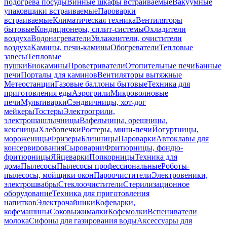
подогрева посуды
Винные шкафы встраиваемые
Вакуумные
упаковщики встраиваемые
Пароварки
встраиваемые
Климатическая техника
Вентиляторы
бытовые
Кондиционеры, сплит-системы
Охладители
воздуха
Водонагреватели
Увлажнители, очистители
воздуха
Камины, печи-камины
Обогреватели
Тепловые
завесы
Тепловые
пушки
Биокамины
Проветриватели
Отопительные печи
Банные
печи
Порталы для каминов
Вентиляторы вытяжные
Метеостанции
Газовые баллоны бытовые
Техника для
приготовления еды
Аэрогрили
Микроволновые
печи
Мультиварки
Сэндвичницы, хот-дог
мейкеры
Тостеры
Электрогрили,
электрошашлычницы
Вафельницы, орешницы,
кексницы
Хлебопечки
Ростеры, мини-печи
Йогуртницы,
мороженицы
Фризеры
Блинницы
Пароварки
Автоклавы для
консервирования
Сыроварни
Фритюрницы, фондю-
фритюрницы
Яйцеварки
Попкорницы
Техника для
дома
Пылесосы
Пылесосы профессиональные
Роботы-
пылесосы, мойщики окон
Пароочистители
Электровеники,
электрошвабры
Стеклоочистители
Стерилизационное
оборудование
Техника для приготовления
напитков
Электрочайники
Кофеварки,
кофемашины
Соковыжималки
Кофемолки
Вспениватели
молока
Сифоны для газирования воды
Аксессуары для