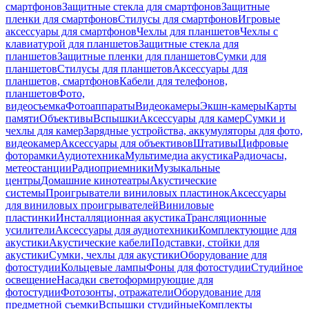
смартфонов
Защитные стекла для смартфонов
Защитные
пленки для смартфонов
Стилусы для смартфонов
Игровые
аксессуары для смартфонов
Чехлы для планшетов
Чехлы с
клавиатурой для планшетов
Защитные стекла для
планшетов
Защитные пленки для планшетов
Сумки для
планшетов
Стилусы для планшетов
Аксессуары для
планшетов, смартфонов
Кабели для телефонов,
планшетов
Фото,
видеосъемка
Фотоаппараты
Видеокамеры
Экшн-камеры
Карты
памяти
Объективы
Вспышки
Аксессуары для камер
Сумки и
чехлы для камер
Зарядные устройства, аккумуляторы для фото,
видеокамер
Аксессуары для объективов
Штативы
Цифровые
фоторамки
Аудиотехника
Мультимедиа акустика
Радиочасы,
метеостанции
Радиоприемники
Музыкальные
центры
Домашние кинотеатры
Акустические
системы
Проигрыватели виниловых пластинок
Аксессуары
для виниловых проигрывателей
Виниловые
пластинки
Инсталляционная акустика
Трансляционные
усилители
Аксессуары для аудиотехники
Комплектующие для
акустики
Акустические кабели
Подставки, стойки для
акустики
Сумки, чехлы для акустики
Оборудование для
фотостудии
Кольцевые лампы
Фоны для фотостудии
Студийное
освещение
Насадки светоформирующие для
фотостудии
Фотозонты, отражатели
Оборудование для
предметной съемки
Вспышки студийные
Комплекты