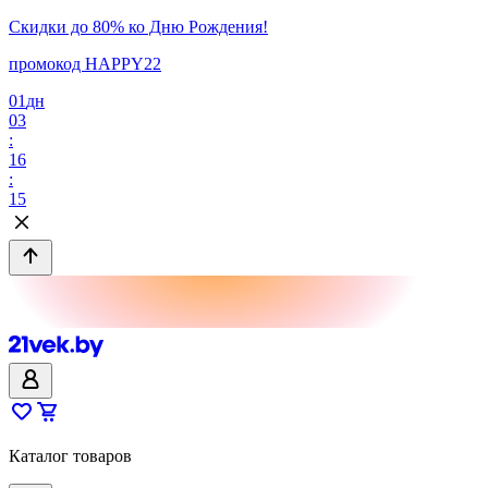
Скидки до 80% ко Дню Рождения!
промокод HAPPY22
01
дн
03
:
16
:
15
Каталог товаров