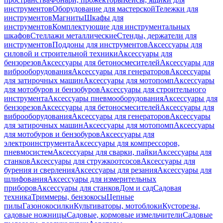
инструментов
Оборудование для мастерской
Тележки для
инструментов
Магниты
Шкафы для
инструментов
Комплектующие для инструментальных
шкафов
Стеллажи металлические
Стенды, держатели для
инструментов
Поддоны для инструментов
Аксессуары для
силовой и строительной техники
Аксессуары для
бензорезов
Аксессуары для бетоносмесителей
Аксессуары для
виброоборудования
Аксессуары для генераторов
Аксессуары
для затирочных машин
Аксессуары для мотопомп
Аксессуары
для мотобуров и бензобуров
Аксессуары для строительного
инструмента
Аксессуары пневмооборудования
Аксессуары для
бензорезов
Аксессуары для бетоносмесителей
Аксессуары для
виброоборудования
Аксессуары для генераторов
Аксессуары
для затирочных машин
Аксессуары для мотопомп
Аксессуары
для мотобуров и бензобуров
Аксессуары для
электроинструмента
Аксессуары для компрессоров,
пневмосистем
Аксессуары для сварки, пайки
Аксессуары для
станков
Аксессуары для стружкоотсосов
Аксессуары для
бурения и сверления
Аксессуары для резания
Аксессуары для
шлифования
Аксессуары для измерительных
приборов
Аксессуары для станков
Дом и сад
Садовая
техника
Триммеры, бензокосы
Цепные
пилы
Газонокосилки
Культиваторы, мотоблоки
Кусторезы,
садовые ножницы
Садовые, кормовые измельчители
Садовые