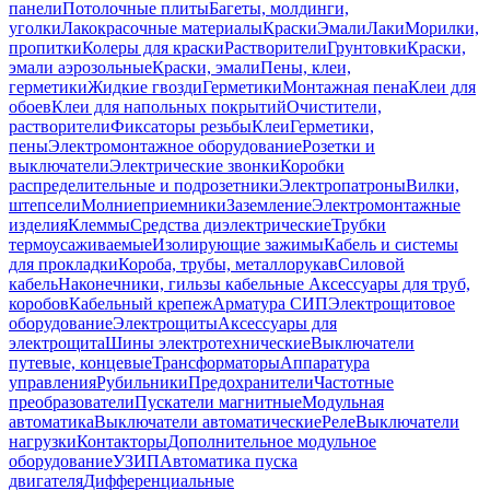
панели
Потолочные плиты
Багеты, молдинги,
уголки
Лакокрасочные материалы
Краски
Эмали
Лаки
Морилки,
пропитки
Колеры для краски
Растворители
Грунтовки
Краски,
эмали аэрозольные
Краски, эмали
Пены, клеи,
герметики
Жидкие гвозди
Герметики
Монтажная пена
Клеи для
обоев
Клеи для напольных покрытий
Очистители,
растворители
Фиксаторы резьбы
Клеи
Герметики,
пены
Электромонтажное оборудование
Розетки и
выключатели
Электрические звонки
Коробки
распределительные и подрозетники
Электропатроны
Вилки,
штепсели
Молниеприемники
Заземление
Электромонтажные
изделия
Клеммы
Средства диэлектрические
Трубки
термоусаживаемые
Изолирующие зажимы
Кабель и системы
для прокладки
Короба, трубы, металлорукав
Силовой
кабель
Наконечники, гильзы кабельные
Аксессуары для труб,
коробов
Кабельный крепеж
Арматура СИП
Электрощитовое
оборудование
Электрощиты
Аксессуары для
электрощита
Шины электротехнические
Выключатели
путевые, концевые
Трансформаторы
Аппаратура
управления
Рубильники
Предохранители
Частотные
преобразователи
Пускатели магнитные
Модульная
автоматика
Выключатели автоматические
Реле
Выключатели
нагрузки
Контакторы
Дополнительное модульное
оборудование
УЗИП
Автоматика пуска
двигателя
Дифференциальные