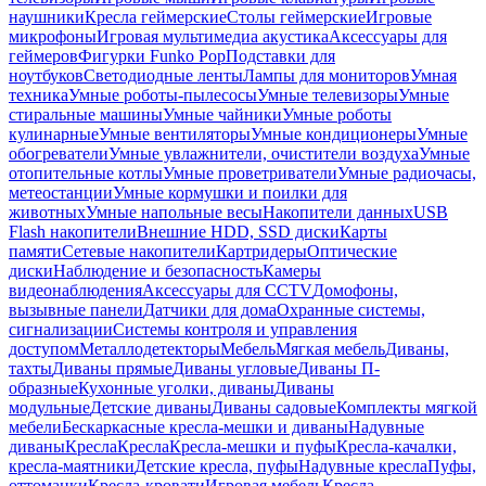
наушники
Кресла геймерские
Столы геймерские
Игровые
микрофоны
Игровая мультимедиа акустика
Аксессуары для
геймеров
Фигурки Funko Pop
Подставки для
ноутбуков
Светодиодные ленты
Лампы для мониторов
Умная
техника
Умные роботы-пылесосы
Умные телевизоры
Умные
стиральные машины
Умные чайники
Умные роботы
кулинарные
Умные вентиляторы
Умные кондиционеры
Умные
обогреватели
Умные увлажнители, очистители воздуха
Умные
отопительные котлы
Умные проветриватели
Умные радиочасы,
метеостанции
Умные кормушки и поилки для
животных
Умные напольные весы
Накопители данных
USB
Flash накопители
Внешние HDD, SSD диски
Карты
памяти
Сетевые накопители
Картридеры
Оптические
диски
Наблюдение и безопасность
Камеры
видеонаблюдения
Аксессуары для CCTV
Домофоны,
вызывные панели
Датчики для дома
Охранные системы,
сигнализации
Системы контроля и управления
доступом
Металлодетекторы
Мебель
Мягкая мебель
Диваны,
тахты
Диваны прямые
Диваны угловые
Диваны П-
образные
Кухонные уголки, диваны
Диваны
модульные
Детские диваны
Диваны садовые
Комплекты мягкой
мебели
Бескаркасные кресла-мешки и диваны
Надувные
диваны
Кресла
Кресла
Кресла-мешки и пуфы
Кресла-качалки,
кресла-маятники
Детские кресла, пуфы
Надувные кресла
Пуфы,
оттоманки
Кресла-кровати
Игровая мебель
Кресла