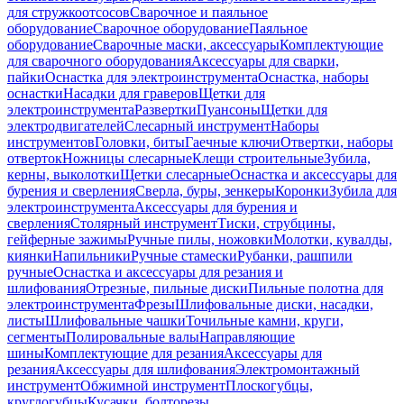
для стружкоотсосов
Сварочное и паяльное
оборудование
Сварочное оборудование
Паяльное
оборудование
Сварочные маски, аксессуары
Комплектующие
для сварочного оборудования
Аксессуары для сварки,
пайки
Оснастка для электроинструмента
Оснастка, наборы
оснастки
Насадки для граверов
Щетки для
электроинструмента
Развертки
Пуансоны
Щетки для
электродвигателей
Слесарный инструмент
Наборы
инструментов
Головки, биты
Гаечные ключи
Отвертки, наборы
отверток
Ножницы слесарные
Клещи строительные
Зубила,
керны, выколотки
Щетки слесарные
Оснастка и аксессуары для
бурения и сверления
Сверла, буры, зенкеры
Коронки
Зубила для
электроинструмента
Аксессуары для бурения и
сверления
Столярный инструмент
Тиски, струбцины,
гейферные зажимы
Ручные пилы, ножовки
Молотки, кувалды,
киянки
Напильники
Ручные стамески
Рубанки, рашпили
ручные
Оснастка и аксессуары для резания и
шлифования
Отрезные, пильные диски
Пильные полотна для
электроинструмента
Фрезы
Шлифовальные диски, насадки,
листы
Шлифовальные чашки
Точильные камни, круги,
сегменты
Полировальные валы
Направляющие
шины
Комплектующие для резания
Аксессуары для
резания
Аксессуары для шлифования
Электромонтажный
инструмент
Обжимной инструмент
Плоскогубцы,
круглогубцы
Кусачки, болторезы,