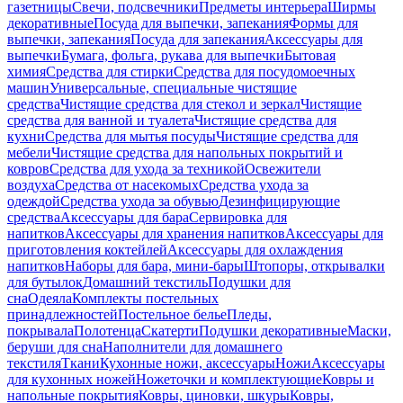
газетницы
Свечи, подсвечники
Предметы интерьера
Ширмы
декоративные
Посуда для выпечки, запекания
Формы для
выпечки, запекания
Посуда для запекания
Аксессуары для
выпечки
Бумага, фольга, рукава для выпечки
Бытовая
химия
Средства для стирки
Средства для посудомоечных
машин
Универсальные, специальные чистящие
средства
Чистящие средства для стекол и зеркал
Чистящие
средства для ванной и туалета
Чистящие средства для
кухни
Средства для мытья посуды
Чистящие средства для
мебели
Чистящие средства для напольных покрытий и
ковров
Средства для ухода за техникой
Освежители
воздуха
Средства от насекомых
Средства ухода за
одеждой
Средства ухода за обувью
Дезинфицирующие
средства
Аксессуары для бара
Сервировка для
напитков
Аксессуары для хранения напитков
Аксессуары для
приготовления коктейлей
Аксессуары для охлаждения
напитков
Наборы для бара, мини-бары
Штопоры, открывалки
для бутылок
Домашний текстиль
Подушки для
сна
Одеяла
Комплекты постельных
принадлежностей
Постельное белье
Пледы,
покрывала
Полотенца
Скатерти
Подушки декоративные
Маски,
беруши для сна
Наполнители для домашнего
текстиля
Ткани
Кухонные ножи, аксессуары
Ножи
Аксессуары
для кухонных ножей
Ножеточки и комплектующие
Ковры и
напольные покрытия
Ковры, циновки, шкуры
Ковры,