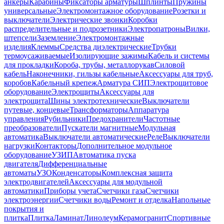
анкеры
Карабины
Фиксаторы арматуры
Шплинты
Пружины
универсальные
Электромонтажное оборудование
Розетки и
выключатели
Электрические звонки
Коробки
распределительные и подрозетники
Электропатроны
Вилки,
штепсели
Заземление
Электромонтажные
изделия
Клеммы
Средства диэлектрические
Трубки
термоусаживаемые
Изолирующие зажимы
Кабель и системы
для прокладки
Короба, трубы, металлорукав
Силовой
кабель
Наконечники, гильзы кабельные
Аксессуары для труб,
коробов
Кабельный крепеж
Арматура СИП
Электрощитовое
оборудование
Электрощиты
Аксессуары для
электрощита
Шины электротехнические
Выключатели
путевые, концевые
Трансформаторы
Аппаратура
управления
Рубильники
Предохранители
Частотные
преобразователи
Пускатели магнитные
Модульная
автоматика
Выключатели автоматические
Реле
Выключатели
нагрузки
Контакторы
Дополнительное модульное
оборудование
УЗИП
Автоматика пуска
двигателя
Дифференциальные
автоматы
УЗО
Конденсаторы
Комплексная защита
электродвигателей
Аксессуары для модульной
автоматики
Приборы учета
Счетчики газа
Счетчики
электроэнергии
Счетчики воды
Ремонт и отделка
Напольные
покрытия и
плитка
Плитка
Ламинат
Линолеум
Керамогранит
Спортивные