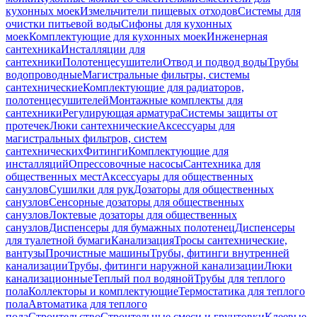
кухонных моек
Измельчители пищевых отходов
Системы для
очистки питьевой воды
Сифоны для кухонных
моек
Комплектующие для кухонных моек
Инженерная
сантехника
Инсталляции для
сантехники
Полотенцесушители
Отвод и подвод воды
Трубы
водопроводные
Магистральные фильтры, системы
сантехнические
Комплектующие для радиаторов,
полотенцесушителей
Монтажные комплекты для
сантехники
Регулирующая арматура
Системы защиты от
протечек
Люки сантехнические
Аксессуары для
магистральных фильтров, систем
сантехнических
Фитинги
Комплектующие для
инсталляций
Опрессовочные насосы
Сантехника для
общественных мест
Аксессуары для общественных
санузлов
Сушилки для рук
Дозаторы для общественных
санузлов
Сенсорные дозаторы для общественных
санузлов
Локтевые дозаторы для общественных
санузлов
Диспенсеры для бумажных полотенец
Диспенсеры
для туалетной бумаги
Канализация
Тросы сантехнические,
вантузы
Прочистные машины
Трубы, фитинги внутренней
канализации
Трубы, фитинги наружной канализации
Люки
канализационные
Теплый пол водяной
Трубы для теплого
пола
Коллекторы и комплектующие
Термостатика для теплого
пола
Автоматика для теплого
пола
Строительство
Строительные смеси и грунтовки
Клеевые