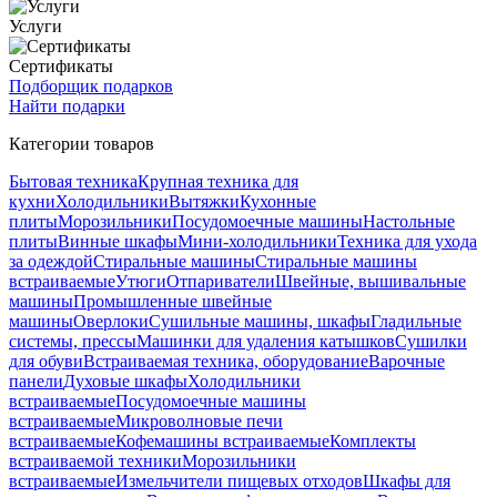
Услуги
Сертификаты
Подборщик подарков
Найти подарки
Категории товаров
Бытовая техника
Крупная техника для
кухни
Холодильники
Вытяжки
Кухонные
плиты
Морозильники
Посудомоечные машины
Настольные
плиты
Винные шкафы
Мини-холодильники
Техника для ухода
за одеждой
Стиральные машины
Стиральные машины
встраиваемые
Утюги
Отпариватели
Швейные, вышивальные
машины
Промышленные швейные
машины
Оверлоки
Сушильные машины, шкафы
Гладильные
системы, прессы
Машинки для удаления катышков
Сушилки
для обуви
Встраиваемая техника, оборудование
Варочные
панели
Духовые шкафы
Холодильники
встраиваемые
Посудомоечные машины
встраиваемые
Микроволновые печи
встраиваемые
Кофемашины встраиваемые
Комплекты
встраиваемой техники
Морозильники
встраиваемые
Измельчители пищевых отходов
Шкафы для