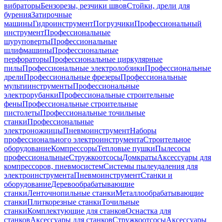
вибраторы
Бензорезы, резчики швов
Стойки, дрели для
бурения
Затирочные
машины
Гидроинструмент
Погрузчики
Профессиональный
инструмент
Профессиональные
шуруповерты
Профессиональные
шлифмашины
Профессиональные
перфораторы
Профессиональные циркулярные
пилы
Профессиональные электролобзики
Профессиональные
дрели
Профессиональные фрезеры
Профессиональные
мультиинструменты
Профессиональные
электрорубанки
Профессиональные строительные
фены
Профессиональные строительные
пистолеты
Профессиональные точильные
станки
Профессиональные
электроножницы
Пневмоинструмент
Наборы
профессионального электроинструмента
Строительное
оборудование
Компрессоры
Тепловые пушки
Пылесосы
профессиональные
Стружкоотсосы
Домкраты
Аксессуары для
компрессоров, пневмосистем
Системы пылеудаления для
электроинструмента
Пневмоинструмент
Станки и
оборудование
Деревообрабатывающие
станки
Ленточнопильные станки
Металлообрабатывающие
станки
Плиткорезные станки
Точильные
станки
Комплектующие для станков
Оснастка для
станков
Аксессуары для станков
Стружкоотсосы
Аксессуары