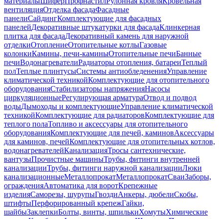
материалы
Шифер
Профнастил
Рулонная кровля
Кровельная
вентиляция
Отделка фасада
Фасадные
панели
Сайдинг
Комплектующие для фасадных
панелей
Декоративные штукатурки для фасада
Клинкерная
плитка для фасада
Декоративный камень для наружной
отделки
Отопление
Отопительные котлы
Газовые
колонки
Камины, печи-камины
Отопительные печи
Банные
печи
Водонагреватели
Радиаторы отопления, батареи
Теплый
пол
Теплые плинтусы
Системы антиобледенения
Управление
климатической техникой
Комплектующие для отопительного
оборудования
Стабилизаторы напряжения
Насосы
циркуляционные
Регулирующая арматура
Отвод и подвод
воды
Дымоходы и комплектующие
Управление климатической
техникой
Комплектующие для радиаторов
Комплектующие для
теплого пола
Топливо и аксессуары для отопительного
оборудования
Комплектующие для печей, каминов
Аксессуары
для каминов, печей
Комплектующие для отопительных котлов,
водонагревателей
Канализация
Тросы сантехнические,
вантузы
Прочистные машины
Трубы, фитинги внутренней
канализации
Трубы, фитинги наружной канализации
Люки
канализационные
Металлопрокат
Металлопрокат
Сваи
Заборы,
ограждения
Автоматика для ворот
Крепежные
изделия
Саморезы, шурупы
Гвозди
Анкеры, дюбели
Скобы,
штифты
Перфорированный крепеж
Гайки,
шайбы
Заклепки
Болты, винты, шпильки
Хомуты
Химические