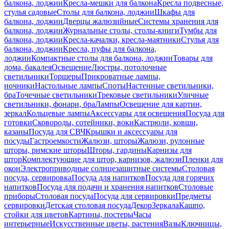
балкона, лоджии
Кресла-мешки для балкона
Кресла подвесные,
стулья садовые
Столы для балкона, лоджии
Шкафы для
балкона, лоджии
Дверцы жалюзийные
Системы хранения для
балкона, лоджии
Журнальные столы, столы-книги
Тумбы для
балкона, лоджии
Кресла-качалки, кресла-маятники
Стулья для
балкона, лоджии
Кресла, пуфы для балкона,
лоджии
Компактные столы для балкона, лоджии
Товары для
дома, бакалея
Освещение
Люстры, потолочные
светильники
Торшеры
Прикроватные лампы,
ночники
Настольные лампы
Споты
Настенные светильники,
бра
Точечные светильники
Трековые светильники
Уличные
светильники, фонари, бра
Лампы
Освещение для картин,
зеркал
Кольцевые лампы
Аксессуары для освещения
Посуда для
готовки
Сковороды, сотейники, воки
Кастрюли, ковши,
казаны
Посуда для СВЧ
Крышки и аксессуары для
посуды
Гастроемкости
Жалюзи, шторы
Жалюзи, рулонные
шторы, римские шторы
Шторы, гардины
Карнизы для
штор
Комплектующие для штор, карнизов, жалюзи
Пленки для
окон
Электроприводные солнцезащитные системы
Столовая
посуда, сервировка
Посуда для напитков
Посуда для горячих
напитков
Посуда для подачи и хранения напитков
Столовые
приборы
Столовая посуда
Посуда для сервировки
Предметы
сервировки
Детская столовая посуда
Декор
Зеркала
Кашпо,
стойки для цветов
Картины, постеры
Часы
интерьерные
Искусственные цветы, растения
Вазы
Ключницы,