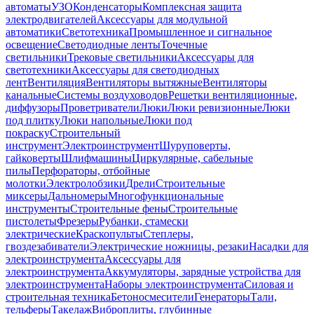
автоматы
УЗО
Конденсаторы
Комплексная защита
электродвигателей
Аксессуары для модульной
автоматики
Светотехника
Промышленное и сигнальное
освещение
Светодиодные ленты
Точечные
светильники
Трековые светильники
Аксессуары для
светотехники
Аксессуары для светодиодных
лент
Вентиляция
Вентиляторы вытяжные
Вентиляторы
канальные
Системы воздуховодов
Решетки вентиляционные,
диффузоры
Проветриватели
Люки
Люки ревизионные
Люки
под плитку
Люки напольные
Люки под
покраску
Строительный
инструмент
Электроинструмент
Шуруповерты,
гайковерты
Шлифмашины
Циркулярные, сабельные
пилы
Перфораторы, отбойные
молотки
Электролобзики
Дрели
Строительные
миксеры
Дальномеры
Многофункциональные
инструменты
Строительные фены
Строительные
пистолеты
Фрезеры
Рубанки, стамески
электрические
Краскопульты
Степлеры,
гвоздезабиватели
Электрические ножницы, резаки
Насадки для
электроинструмента
Аксессуары для
электроинструмента
Аккумуляторы, зарядные устройства для
электроинструмента
Наборы электроинструмента
Силовая и
строительная техника
Бетоносмесители
Генераторы
Тали,
тельферы
Такелаж
Виброплиты, глубинные