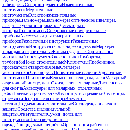
кабелерезы
Специнструменты
Измерительный
инструмент
Мерительные
инструменты
Электроизмерительные
приборы
Дальномеры
Дальномеры оптические
Нивелиры,
лазерные уровни
Пирометры
Детекторы и
тестеры
Толщиномеры
Специальные измерительные
приборы
Аксессуары для измерительных
приборов
Разметочный инструмент
Разметочные
инструменты
Инструменты для нарезки резьбы
Маркеры,
карандаши строительные
Клейма ударные
Строительно-
монтажный инструмент
Заклепочники
Труборезы,
трубогибы
Ножи строительные
Мультитулы
Пробойники,
просекатели отверстий
Ломы
Степлеры
механические
Стеклорезы
Прикаточные валики
Отделочный
инструмент
Плиткорезы
Кельмы, шпатели, гладилки
Малярный,
отделочный инструмент
Скотч, ленты малярные
Диспенсеры
для скотча
Аксессуары для малярных, отделочных
работ
Пленки строительные
Лестницы и стремянки
Лестницы,
стремянки
Чердачные лестницы
Элементы
лестниц
Подъемники строительные
Спецодежда и средства
защиты
Средства индивидуальной
защиты
Огнетушители
Сумки, пояса для
инструментов
Производственная
одежда
Спецодежда
Спецобувь
Организация рабочего
пространства
Фонари, прожекторы
Кейсы, ящики для