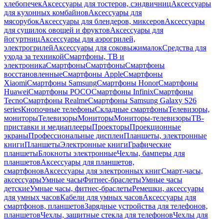
хлебопечек
Аксессуары для тостеров, сэндвичниц
Аксессуары
для кухонных комбайнов
Аксессуары для
мясорубок
Аксессуары для блендеров, миксеров
Аксессуары
для сушилок овощей и фруктов
Аксессуары для
йогуртниц
Аксессуары для аэрогрилей,
электрогрилей
Аксессуары для соковыжималок
Средства для
ухода за техникой
Смартфоны, ТВ и
электроника
Смартфоны
Смартфоны
Смартфоны
восстановленные
Смартфоны Apple
Смартфоны
Xiaomi
Смартфоны Samsung
Смартфоны Honor
Смартфоны
Huawei
Смартфоны POCO
Смартфоны Infinix
Смартфоны
Tecno
Смартфоны Realme
Смартфоны Samsung Galaxy S26
series
Кнопочные телефоны
Складные смартфоны
Телевизоры,
мониторы
Телевизоры
Мониторы
Мониторы-телевизоры
ТВ-
приставки и медиаплееры
Проекторы
Проекционные
экраны
Профессиональные дисплеи
Планшеты, электронные
книги
Планшеты
Электронные книги
Графические
планшеты
Блокноты электронные
Чехлы, бамперы для
планшетов
Аксессуары для планшетов,
смартфонов
Аксессуары для электронных книг
Смарт-часы,
аксессуары
Умные часы
Фитнес-браслеты
Умные часы
детские
Умные часы, фитнес-браслеты
Ремешки, аксессуары
для умных часов
Кабели для умных часов
Аксессуары для
смартфонов, планшетов
Зарядные устройства для телефонов,
планшетов
Чехлы, защитные стекла для телефонов
Чехлы для