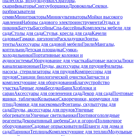
пылесосы, воздуходувки
Аэраторы,
скарификаторы
Снегоуборщики
Дровоколы
Сеялки,
разбрасыватели
семян
Минитракторы
Миникультиваторы
Мойки высокого
давления
Наборы садового электроинструмента
Отдых и
пикник
Батуты
Бассейны
Спа-бассейны
Комплекты мебели для
сада
Столы для сада
Стулья, кресла для сада
Качели
садовые
Гамаки, шезлонги
Раскладушки
Зонты,
тенты
Аксессуары для садовой мебели
Грили
Мангалы,
коптильни
Детская площадка
Сумки-
холодильники
Портативные колонки и
аудиосистемы
Оборудование для участка
Бытовые насосы
Люки
канализационные
Пруды, аксессуары для прудов
Фильтры,
насосы, стерилизаторы для прудов
Компрессоры для
прудов
Станции биологической очистки
Запчасти и
комплектующие для оборудования
Благоустройство
участка
Дачные дома
Беседки
Бани
Хозблоки и
сараи
Аксессуары для озеленения сада
Декор для сада
Почтовые
ящики, таблички
Козырьки
Скворечники, кормушки для
птиц
Домики для насекомых
Фонтаны, скульптуры для
сада
Пруды, аксессуары для прудов
Уличные
обогреватели
Уличные светильники
Противогололедные
реагенты
Декоративный щебень
Сад и огород
Поливочное
оборудование
Садовые опрыскиватели
Шланги для дома и
сада
Парники
Теплицы
Комплектующие для теплиц
Модульные