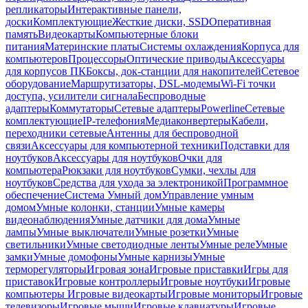
репликаторы
Интерактивные панели,
доски
Комплектующие
Жесткие диски, SSD
Оперативная
память
Видеокарты
Компьютерные блоки
питания
Материнские платы
Системы охлаждения
Корпуса для
компьютеров
Процессоры
Оптические приводы
Аксессуары
для корпусов ПК
Боксы, док-станции для накопителей
Сетевое
оборудование
Маршрутизаторы, DSL-модемы
Wi-Fi точки
доступа, усилители сигнала
Беспроводные
адаптеры
Коммутаторы
Сетевые адаптеры
Powerline
Сетевые
комплектующие
IP-телефония
Медиаконвертеры
Кабели,
переходники сетевые
Антенны для беспроводной
связи
Аксессуары для компьютерной техники
Подставки для
ноутбуков
Аксессуары для ноутбуков
Очки для
компьютера
Рюкзаки для ноутбуков
Сумки, чехлы для
ноутбуков
Средства для ухода за электроникой
Программное
обеспечение
Система Умный дом
Управление умным
домом
Умные колонки, станции
Умные камеры
видеонаблюдения
Умные датчики для дома
Умные
лампы
Умные выключатели
Умные розетки
Умные
светильники
Умные светодиодные ленты
Умные реле
Умные
замки
Умные домофоны
Умные карнизы
Умные
терморегуляторы
Игровая зона
Игровые приставки
Игры для
приставок
Игровые контроллеры
Игровые ноутбуки
Игровые
компьютеры
Игровые видеокарты
Игровые мониторы
Игровые
телевизоры
Игровые мыши
Игровые клавиатуры
Игровые