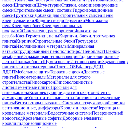
смеси
Шпатлевки
Штукатурки
Стяжки, самонивелирующие
смеси
Строительные смеси, составы
Гидроизоляционные
смеси
Грунтовки
Добавки для строительных смесей
Пены,
клеи, герметики
Жидкие гвозди
Герметики
Монтажная
пена
Клеи для обоев
Клеи для напольных
покрытий
Очистители, растворители
Фиксаторы
резьбы
Клеи
Герметики, пены
Кирпичи, блоки, тротуарная
плитка
Кирпичи
Строительные блоки
Тротуарная
плитка
Изоляционные материалы
Минеральная
вата
Экструдированный пенополистирол
Пенопласт
Пленки,
мембраны
Отражающая теплоизоляция
Гидроизоляционные
ленты
Поликарбонат
Шумоизоляция
Теплоизоляция
Звукоизоляц
плитные и пиломатериалы
Плиты OSB
Фанера
ДСП,
ЛДСП
Мебельные щиты
Террасные доски
Древесные
плиты
Пиломатериалы
Материалы для сухого
строительства
Гипсокартон
Гипсоволокнистые
листы
Цементные плиты
Профили для
гипсокартона
Комплектующие для гипсокартона
Ленты
армирующие
Уплотнительные ленты
Гипсовые и цементные
плиты
Вентиляторы вытяжные
Системы воздуховодов
Решетки
вентиляционные, диффузоры
Кровля и водосток
Черепица и
кровельные материалы
Водосточные системы
Поверхностный
водоотвод
Кровельные софиты
Доборные элементы
кровли
Гидроизоляционные