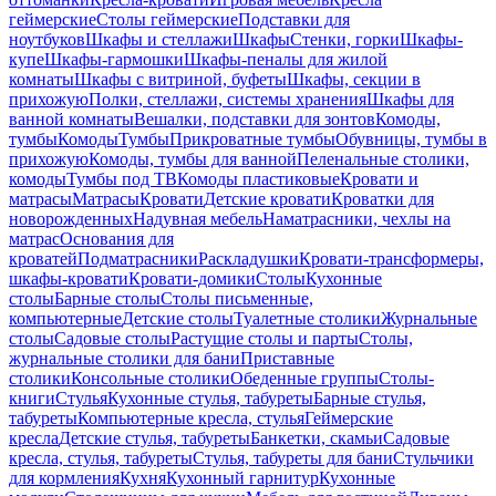
геймерские
Столы геймерские
Подставки для
ноутбуков
Шкафы и стеллажи
Шкафы
Стенки, горки
Шкафы-
купе
Шкафы-гармошки
Шкафы-пеналы для жилой
комнаты
Шкафы с витриной, буфеты
Шкафы, секции в
прихожую
Полки, стеллажи, системы хранения
Шкафы для
ванной комнаты
Вешалки, подставки для зонтов
Комоды,
тумбы
Комоды
Тумбы
Прикроватные тумбы
Обувницы, тумбы в
прихожую
Комоды, тумбы для ванной
Пеленальные столики,
комоды
Тумбы под ТВ
Комоды пластиковые
Кровати и
матрасы
Матрасы
Кровати
Детские кровати
Кроватки для
новорожденных
Надувная мебель
Наматрасники, чехлы на
матрас
Основания для
кроватей
Подматрасники
Раскладушки
Кровати-трансформеры,
шкафы-кровати
Кровати-домики
Столы
Кухонные
столы
Барные столы
Столы письменные,
компьютерные
Детские столы
Туалетные столики
Журнальные
столы
Садовые столы
Растущие столы и парты
Столы,
журнальные столики для бани
Приставные
столики
Консольные столики
Обеденные группы
Столы-
книги
Стулья
Кухонные стулья, табуреты
Барные стулья,
табуреты
Компьютерные кресла, стулья
Геймерские
кресла
Детские стулья, табуреты
Банкетки, скамьи
Садовые
кресла, стулья, табуреты
Стулья, табуреты для бани
Стульчики
для кормления
Кухня
Кухонный гарнитур
Кухонные