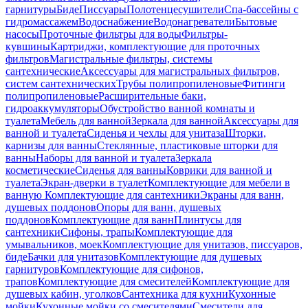
гарнитуры
Биде
Писсуары
Полотенцесушители
Спа-бассейны с
гидромассажем
Водоснабжение
Водонагреватели
Бытовые
насосы
Проточные фильтры для воды
Фильтры-
кувшины
Картриджи, комплектующие для проточных
фильтров
Магистральные фильтры, системы
сантехнические
Аксессуары для магистральных фильтров,
систем сантехнических
Трубы полипропиленовые
Фитинги
полипропиленовые
Расширительные баки,
гидроаккумуляторы
Обустройство ванной комнаты и
туалета
Мебель для ванной
Зеркала для ванной
Аксессуары для
ванной и туалета
Сиденья и чехлы для унитаза
Шторки,
карнизы для ванны
Стеклянные, пластиковые шторки для
ванны
Наборы для ванной и туалета
Зеркала
косметические
Сиденья для ванны
Коврики для ванной и
туалета
Экран-дверки в туалет
Комплектующие для мебели в
ванную
Комплектующие для сантехники
Экраны для ванн,
душевых поддонов
Опоры для ванн, душевых
поддонов
Комплектующие для ванн
Плинтусы для
сантехники
Сифоны, трапы
Комплектующие для
умывальников, моек
Комплектующие для унитазов, писсуаров,
биде
Бачки для унитазов
Комплектующие для душевых
гарнитуров
Комплектующие для сифонов,
трапов
Комплектующие для смесителей
Комплектующие для
душевых кабин, уголков
Сантехника для кухни
Кухонные
мойки
Кухонные мойки со смесителями
Смесители для