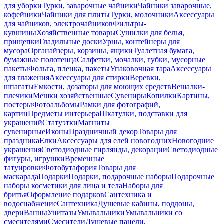
для уборки
Турки, заварочные чайники
Чайники заварочные,
кофейники
Чайники для плиты
Турки, молочники
Аксессуары
для чайников, электрочайников
Фильтры-
кувшины
Хозяйственные товары
Сушилки для белья,
прищепки
Гладильные доски
Урны, контейнеры для
мусора
Органайзеры, корзины, ящики
Туалетная бумага,
бумажные полотенца
Салфетки, мочалки, губки, мусорные
пакеты
Фольга, пленка, пакеты
Упаковочная тара
Аксессуары
для глажения
Аксессуары для стирки
Веревки,
шпагаты
Емкости, дозаторы для моющих средств
Вешалки-
плечики
Мешки хозяйственные
Сувениры
Копилки
Картины,
постеры
Фотоальбомы
Рамки для фотографий,
картин
Предметы интерьера
Шкатулки, подставки для
украшений
Статуэтки
Магниты
сувенирные
Иконы
Праздничный декор
Товары для
праздника
Елки
Аксессуары для елей новогодних
Новогодние
украшения
Светодиодные гирлянды, декорации
Светодиодные
фигуры, игрушки
Временные
татуировки
Фотобутафория
Товары для
маскарада
Подарки
Подарки, подарочные наборы
Подарочные
наборы косметики для лица и тела
Наборы для
бритья
Оформление подарков
Сантехника и
водоснабжение
Сантехника
Душевые кабины, поддоны,
двери
Ванны
Унитазы
Умывальники
Умывальники со
смесителями
Смесители
Душевые панели,