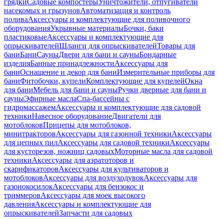
грядки
Садовые компостеры
Уничтожители, отпугиватели
насекомых и грызунов
Автоматизация и контроль
полива
Аксессуары и комплектующие для поливочного
оборудования
Укрывные материалы
Бочки, баки
пластиковые
Аксессуары и комплектующие для
опрыскивателей
Шланги для опрыскивателей
Товары для
бани
Бани
Сауны
Двери для бани и сауны
Бондарные
изделия
Банные принадлежности
Аксессуары для
бани
Оснащение и декор для бани
Измерительные приборы для
бани
Фитобочки, купели
Комплектующие для купелей
Окна
для бани
Мебель для бани и сауны
Ручки дверные для бани и
сауны
Эфирные масла
Спа-бассейны с
гидромассажем
Аксессуары и комплектующие для садовой
техники
Навесное оборудование
Двигатели для
мотоблоков
Прицепы для мотоблоков,
минитракторов
Аксессуары для газонной техники
Аксессуары
для цепных пил
Аксессуары для садовой техники
Аксессуары
для кусторезов, ножниц садовых
Моторные масла для садовой
техники
Аксессуары для аэратоторов и
скарификаторов
Аксессуары для культиваторов и
мотоблоков
Аксессуары для воздуходувок
Аксессуары для
газонокосилок
Аксессуары для бензокос и
триммеров
Аксессуары для моек высокого
давления
Аксессуары и комплектующие для
опрыскивателей
Запчасти для садовых