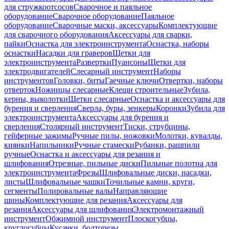
для стружкоотсосов
Сварочное и паяльное
оборудование
Сварочное оборудование
Паяльное
оборудование
Сварочные маски, аксессуары
Комплектующие
для сварочного оборудования
Аксессуары для сварки,
пайки
Оснастка для электроинструмента
Оснастка, наборы
оснастки
Насадки для граверов
Щетки для
электроинструмента
Развертки
Пуансоны
Щетки для
электродвигателей
Слесарный инструмент
Наборы
инструментов
Головки, биты
Гаечные ключи
Отвертки, наборы
отверток
Ножницы слесарные
Клещи строительные
Зубила,
керны, выколотки
Щетки слесарные
Оснастка и аксессуары для
бурения и сверления
Сверла, буры, зенкеры
Коронки
Зубила для
электроинструмента
Аксессуары для бурения и
сверления
Столярный инструмент
Тиски, струбцины,
гейферные зажимы
Ручные пилы, ножовки
Молотки, кувалды,
киянки
Напильники
Ручные стамески
Рубанки, рашпили
ручные
Оснастка и аксессуары для резания и
шлифования
Отрезные, пильные диски
Пильные полотна для
электроинструмента
Фрезы
Шлифовальные диски, насадки,
листы
Шлифовальные чашки
Точильные камни, круги,
сегменты
Полировальные валы
Направляющие
шины
Комплектующие для резания
Аксессуары для
резания
Аксессуары для шлифования
Электромонтажный
инструмент
Обжимной инструмент
Плоскогубцы,
круглогубцы
Кусачки, болторезы,