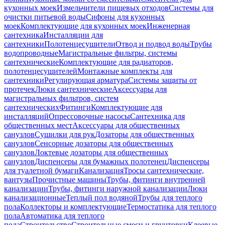
кухонных моек
Измельчители пищевых отходов
Системы для
очистки питьевой воды
Сифоны для кухонных
моек
Комплектующие для кухонных моек
Инженерная
сантехника
Инсталляции для
сантехники
Полотенцесушители
Отвод и подвод воды
Трубы
водопроводные
Магистральные фильтры, системы
сантехнические
Комплектующие для радиаторов,
полотенцесушителей
Монтажные комплекты для
сантехники
Регулирующая арматура
Системы защиты от
протечек
Люки сантехнические
Аксессуары для
магистральных фильтров, систем
сантехнических
Фитинги
Комплектующие для
инсталляций
Опрессовочные насосы
Сантехника для
общественных мест
Аксессуары для общественных
санузлов
Сушилки для рук
Дозаторы для общественных
санузлов
Сенсорные дозаторы для общественных
санузлов
Локтевые дозаторы для общественных
санузлов
Диспенсеры для бумажных полотенец
Диспенсеры
для туалетной бумаги
Канализация
Тросы сантехнические,
вантузы
Прочистные машины
Трубы, фитинги внутренней
канализации
Трубы, фитинги наружной канализации
Люки
канализационные
Теплый пол водяной
Трубы для теплого
пола
Коллекторы и комплектующие
Термостатика для теплого
пола
Автоматика для теплого
пола
Строительство
Строительные смеси и грунтовки
Клеевые