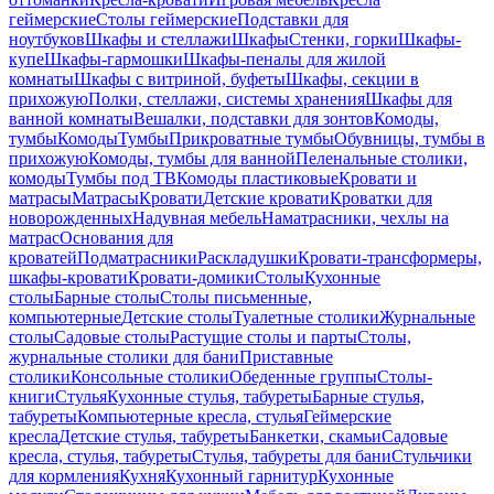
геймерские
Столы геймерские
Подставки для
ноутбуков
Шкафы и стеллажи
Шкафы
Стенки, горки
Шкафы-
купе
Шкафы-гармошки
Шкафы-пеналы для жилой
комнаты
Шкафы с витриной, буфеты
Шкафы, секции в
прихожую
Полки, стеллажи, системы хранения
Шкафы для
ванной комнаты
Вешалки, подставки для зонтов
Комоды,
тумбы
Комоды
Тумбы
Прикроватные тумбы
Обувницы, тумбы в
прихожую
Комоды, тумбы для ванной
Пеленальные столики,
комоды
Тумбы под ТВ
Комоды пластиковые
Кровати и
матрасы
Матрасы
Кровати
Детские кровати
Кроватки для
новорожденных
Надувная мебель
Наматрасники, чехлы на
матрас
Основания для
кроватей
Подматрасники
Раскладушки
Кровати-трансформеры,
шкафы-кровати
Кровати-домики
Столы
Кухонные
столы
Барные столы
Столы письменные,
компьютерные
Детские столы
Туалетные столики
Журнальные
столы
Садовые столы
Растущие столы и парты
Столы,
журнальные столики для бани
Приставные
столики
Консольные столики
Обеденные группы
Столы-
книги
Стулья
Кухонные стулья, табуреты
Барные стулья,
табуреты
Компьютерные кресла, стулья
Геймерские
кресла
Детские стулья, табуреты
Банкетки, скамьи
Садовые
кресла, стулья, табуреты
Стулья, табуреты для бани
Стульчики
для кормления
Кухня
Кухонный гарнитур
Кухонные