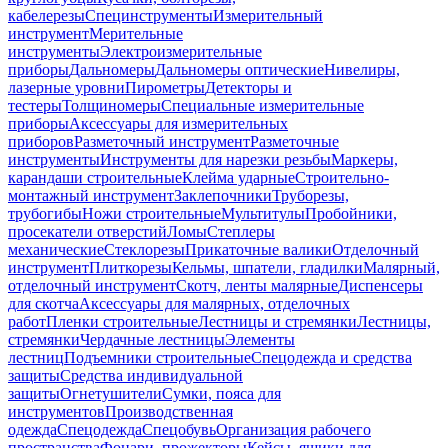
кабелерезы
Специнструменты
Измерительный
инструмент
Мерительные
инструменты
Электроизмерительные
приборы
Дальномеры
Дальномеры оптические
Нивелиры,
лазерные уровни
Пирометры
Детекторы и
тестеры
Толщиномеры
Специальные измерительные
приборы
Аксессуары для измерительных
приборов
Разметочный инструмент
Разметочные
инструменты
Инструменты для нарезки резьбы
Маркеры,
карандаши строительные
Клейма ударные
Строительно-
монтажный инструмент
Заклепочники
Труборезы,
трубогибы
Ножи строительные
Мультитулы
Пробойники,
просекатели отверстий
Ломы
Степлеры
механические
Стеклорезы
Прикаточные валики
Отделочный
инструмент
Плиткорезы
Кельмы, шпатели, гладилки
Малярный,
отделочный инструмент
Скотч, ленты малярные
Диспенсеры
для скотча
Аксессуары для малярных, отделочных
работ
Пленки строительные
Лестницы и стремянки
Лестницы,
стремянки
Чердачные лестницы
Элементы
лестниц
Подъемники строительные
Спецодежда и средства
защиты
Средства индивидуальной
защиты
Огнетушители
Сумки, пояса для
инструментов
Производственная
одежда
Спецодежда
Спецобувь
Организация рабочего
пространства
Фонари, прожекторы
Кейсы, ящики для