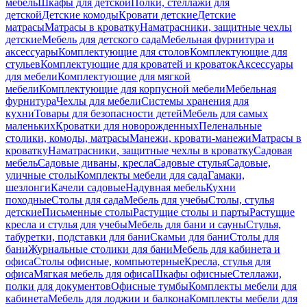
мебель
Шкафы для детской
Полки, стеллажи для
детской
Детские комоды
Кровати детские
Детские
матрасы
Матрасы в кроватку
Наматрасники, защитные чехлы
детские
Мебель для детского сада
Мебельная фурнитура и
аксессуары
Комплектующие для столов
Комплектующие для
стульев
Комплектующие для кроватей и кроваток
Аксессуары
для мебели
Комплектующие для мягкой
мебели
Комплектующие для корпусной мебели
Мебельная
фурнитура
Чехлы для мебели
Системы хранения для
кухни
Товары для безопасности детей
Мебель для самых
маленьких
Кроватки для новорожденных
Пеленальные
столики, комоды, матрасы
Манежи, кровати-манежи
Матрасы в
кроватку
Наматрасники, защитные чехлы в кроватку
Садовая
мебель
Садовые диваны, кресла
Садовые стулья
Садовые,
уличные столы
Комплекты мебели для сада
Гамаки,
шезлонги
Качели садовые
Надувная мебель
Кухни
походные
Столы для сада
Мебель для учебы
Столы, стулья
детские
Письменные столы
Растущие столы и парты
Растущие
кресла и стулья для учебы
Мебель для бани и сауны
Стулья,
табуретки, подставки для бани
Скамьи для бани
Столы для
бани
Журнальные столики для бани
Мебель для кабинета и
офиса
Столы офисные, компьютерные
Кресла, стулья для
офиса
Мягкая мебель для офиса
Шкафы офисные
Стеллажи,
полки для документов
Офисные тумбы
Комплекты мебели для
кабинета
Мебель для лоджии и балкона
Комплекты мебели для