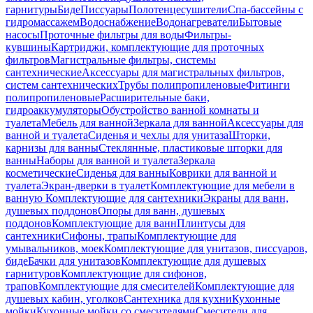
гарнитуры
Биде
Писсуары
Полотенцесушители
Спа-бассейны с
гидромассажем
Водоснабжение
Водонагреватели
Бытовые
насосы
Проточные фильтры для воды
Фильтры-
кувшины
Картриджи, комплектующие для проточных
фильтров
Магистральные фильтры, системы
сантехнические
Аксессуары для магистральных фильтров,
систем сантехнических
Трубы полипропиленовые
Фитинги
полипропиленовые
Расширительные баки,
гидроаккумуляторы
Обустройство ванной комнаты и
туалета
Мебель для ванной
Зеркала для ванной
Аксессуары для
ванной и туалета
Сиденья и чехлы для унитаза
Шторки,
карнизы для ванны
Стеклянные, пластиковые шторки для
ванны
Наборы для ванной и туалета
Зеркала
косметические
Сиденья для ванны
Коврики для ванной и
туалета
Экран-дверки в туалет
Комплектующие для мебели в
ванную
Комплектующие для сантехники
Экраны для ванн,
душевых поддонов
Опоры для ванн, душевых
поддонов
Комплектующие для ванн
Плинтусы для
сантехники
Сифоны, трапы
Комплектующие для
умывальников, моек
Комплектующие для унитазов, писсуаров,
биде
Бачки для унитазов
Комплектующие для душевых
гарнитуров
Комплектующие для сифонов,
трапов
Комплектующие для смесителей
Комплектующие для
душевых кабин, уголков
Сантехника для кухни
Кухонные
мойки
Кухонные мойки со смесителями
Смесители для