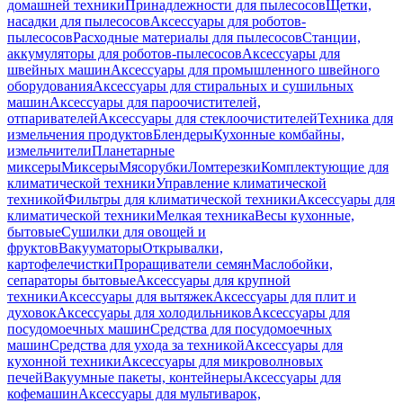
домашней техники
Принадлежности для пылесосов
Щетки,
насадки для пылесосов
Аксессуары для роботов-
пылесосов
Расходные материалы для пылесосов
Станции,
аккумуляторы для роботов-пылесосов
Аксессуары для
швейных машин
Аксессуары для промышленного швейного
оборудования
Аксессуары для стиральных и сушильных
машин
Аксессуары для пароочистителей,
отпаривателей
Аксессуары для стеклоочистителей
Техника для
измельчения продуктов
Блендеры
Кухонные комбайны,
измельчители
Планетарные
миксеры
Миксеры
Мясорубки
Ломтерезки
Комплектующие для
климатической техники
Управление климатической
техникой
Фильтры для климатической техники
Аксессуары для
климатической техники
Мелкая техника
Весы кухонные,
бытовые
Сушилки для овощей и
фруктов
Вакууматоры
Открывалки,
картофелечистки
Проращиватели семян
Маслобойки,
сепараторы бытовые
Аксессуары для крупной
техники
Аксессуары для вытяжек
Аксессуары для плит и
духовок
Аксессуары для холодильников
Аксессуары для
посудомоечных машин
Средства для посудомоечных
машин
Средства для ухода за техникой
Аксессуары для
кухонной техники
Аксессуары для микроволновых
печей
Вакуумные пакеты, контейнеры
Аксессуары для
кофемашин
Аксессуары для мультиварок,