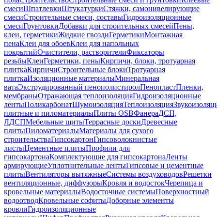
смеси
Шпатлевки
Штукатурки
Стяжки, самонивелирующие
смеси
Строительные смеси, составы
Гидроизоляционные
смеси
Грунтовки
Добавки для строительных смесей
Пены,
клеи, герметики
Жидкие гвозди
Герметики
Монтажная
пена
Клеи для обоев
Клеи для напольных
покрытий
Очистители, растворители
Фиксаторы
резьбы
Клеи
Герметики, пены
Кирпичи, блоки, тротуарная
плитка
Кирпичи
Строительные блоки
Тротуарная
плитка
Изоляционные материалы
Минеральная
вата
Экструдированный пенополистирол
Пенопласт
Пленки,
мембраны
Отражающая теплоизоляция
Гидроизоляционные
ленты
Поликарбонат
Шумоизоляция
Теплоизоляция
Звукоизоляц
плитные и пиломатериалы
Плиты OSB
Фанера
ДСП,
ЛДСП
Мебельные щиты
Террасные доски
Древесные
плиты
Пиломатериалы
Материалы для сухого
строительства
Гипсокартон
Гипсоволокнистые
листы
Цементные плиты
Профили для
гипсокартона
Комплектующие для гипсокартона
Ленты
армирующие
Уплотнительные ленты
Гипсовые и цементные
плиты
Вентиляторы вытяжные
Системы воздуховодов
Решетки
вентиляционные, диффузоры
Кровля и водосток
Черепица и
кровельные материалы
Водосточные системы
Поверхностный
водоотвод
Кровельные софиты
Доборные элементы
кровли
Гидроизоляционные