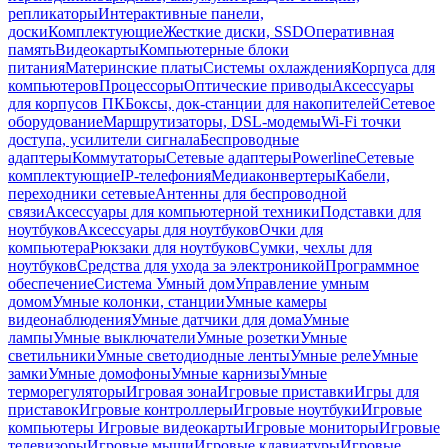
репликаторы
Интерактивные панели,
доски
Комплектующие
Жесткие диски, SSD
Оперативная
память
Видеокарты
Компьютерные блоки
питания
Материнские платы
Системы охлаждения
Корпуса для
компьютеров
Процессоры
Оптические приводы
Аксессуары
для корпусов ПК
Боксы, док-станции для накопителей
Сетевое
оборудование
Маршрутизаторы, DSL-модемы
Wi-Fi точки
доступа, усилители сигнала
Беспроводные
адаптеры
Коммутаторы
Сетевые адаптеры
Powerline
Сетевые
комплектующие
IP-телефония
Медиаконвертеры
Кабели,
переходники сетевые
Антенны для беспроводной
связи
Аксессуары для компьютерной техники
Подставки для
ноутбуков
Аксессуары для ноутбуков
Очки для
компьютера
Рюкзаки для ноутбуков
Сумки, чехлы для
ноутбуков
Средства для ухода за электроникой
Программное
обеспечение
Система Умный дом
Управление умным
домом
Умные колонки, станции
Умные камеры
видеонаблюдения
Умные датчики для дома
Умные
лампы
Умные выключатели
Умные розетки
Умные
светильники
Умные светодиодные ленты
Умные реле
Умные
замки
Умные домофоны
Умные карнизы
Умные
терморегуляторы
Игровая зона
Игровые приставки
Игры для
приставок
Игровые контроллеры
Игровые ноутбуки
Игровые
компьютеры
Игровые видеокарты
Игровые мониторы
Игровые
телевизоры
Игровые мыши
Игровые клавиатуры
Игровые