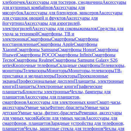
хлебопечек
Аксессуары для тостеров, сэндвичниц
Аксессуары
для кухонных комбайнов
Аксессуары для
мясорубок
Аксессуары для блендеров, миксеров
Аксессуары
для сушилок овощей и фруктов
Аксессуары для
йогуртниц
Аксессуары для аэрогрилей,
электрогрилей
Аксессуары для соковыжималок
Средства для
ухода за техникой
Смартфоны, ТВ и
электроника
Смартфоны
Смартфоны
Смартфоны
восстановленные
Смартфоны Apple
Смартфоны
Xiaomi
Смартфоны Samsung
Смартфоны Honor
Смартфоны
Huawei
Смартфоны POCO
Смартфоны Infinix
Смартфоны
Tecno
Смартфоны Realme
Смартфоны Samsung Galaxy S26
series
Кнопочные телефоны
Складные смартфоны
Телевизоры,
мониторы
Телевизоры
Мониторы
Мониторы-телевизоры
ТВ-
приставки и медиаплееры
Проекторы
Проекционные
экраны
Профессиональные дисплеи
Планшеты, электронные
книги
Планшеты
Электронные книги
Графические
планшеты
Блокноты электронные
Чехлы, бамперы для
планшетов
Аксессуары для планшетов,
смартфонов
Аксессуары для электронных книг
Смарт-часы,
аксессуары
Умные часы
Фитнес-браслеты
Умные часы
детские
Умные часы, фитнес-браслеты
Ремешки, аксессуары
для умных часов
Кабели для умных часов
Аксессуары для
смартфонов, планшетов
Зарядные устройства для телефонов,
планшетов
Чехлы, защитные стекла для телефонов
Чехлы для