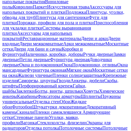
напольные покрытия
Виниловые
полы
Ковролин
Паркет
Искусственная трава
Аксессуары для
напольных покрытий и плитки
Подложка
Плинтусы, уголки,
обводы для труб
Плинтусы для сантехники
Фуги для
плитки
Порожки, профили для пола и плитки
Приспособления
для укладки плитки
Системы выравнивания
плитки
Аксессуары для напольных
покрытий
Реставрационные материалы
Двери и арки
Двери
входные
Двери межкомнатные
Арки межкомнатные
Москитные
сетки
Двери для бани и сауны
Коробки и
фурнитура
Наличники, коробки, доборы
Ручки дверные
Замки
дверные
Петли дверные
Фурнитура дверная
Доводчики
дверные
Окна и подоконники
Окна
Подоконники, отливы
Окна
мансардные
Фурнитура оконная
Мягкие окна
Москитные сетки
на окна
Жалюзи уличные
Пленки солнцезащитные
Крепежные
изделия
Саморезы, шурупы
Гвозди
Анкеры, дюбели
Скобы,
штифты
Перфорированный крепеж
Гайки,
шайбы
Заклепки
Болты, винты, шпильки
Хомуты
Химические
анкеры
Карабины
Фиксаторы арматуры
Шплинты
Пружины
универсальные
Отделка стен
Обои
Жидкие
обои
Фотообои
Штукатурки декоративные
Декоративный
камень
Скинали
Пленки самоклеящиеся
Армирующие
сетки
Стеновые панели
Уголки, маяки,
профили
Вагонка
Стеклохолсты, флизелин
Экраны для
радиаторов
Отделка потолка
Потолочные системы
Потолочные