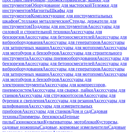
инструментов
Оборудование для мастерской
Тележки для
инструментов
Магниты
Шкафы для
инструментов
Комплектующие для инструментальных
шкафов
Стеллажи металлические
Стенды, держатели для
инструментов
Поддоны для инструментов
Аксессуары для
силовой и строительной техники
Аксессуары для
бензорезов
Аксессуары для бетоносмесителей
Аксессуары для
виброоборудования
Аксессуары для генераторов
Аксессуары
для затирочных машин
Аксессуары для мотопомп
Аксессуары
для мотобуров и бензобуров
Аксессуары для строительного
инструмента
Аксессуары пневмооборудования
Аксессуары для
бензорезов
Аксессуары для бетоносмесителей
Аксессуары для
виброоборудования
Аксессуары для генераторов
Аксессуары
для затирочных машин
Аксессуары для мотопомп
Аксессуары
для мотобуров и бензобуров
Аксессуары для
электроинструмента
Аксессуары для компрессоров,
пневмосистем
Аксессуары для сварки, пайки
Аксессуары для
станков
Аксессуары для стружкоотсосов
Аксессуары для
бурения и сверления
Аксессуары для резания
Аксессуары для
шлифования
Аксессуары для измерительных
приборов
Аксессуары для станков
Дом и сад
Садовая
техника
Триммеры, бензокосы
Цепные
пилы
Газонокосилки
Культиваторы, мотоблоки
Кусторезы,
садовые ножницы
Садовые, кормовые измельчители
Садовые