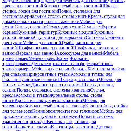
модули
Столешницы для кухни
Мебель для гостиной
Диваны,
кресла для гостиной
Комоды, тумбы для гостиной
Шкафы,
стенки, горки для гостиной
Полки, стеллажи для
гостиной
Журнальные столы, столы-книги
Кресла, стулья для
дома
Кресла-качалки, кресла-маятники
Мебель для
кухни
Столы, столики
Стулья для кухни
Стулья, табуреты
барные
Кухонный гарнитур
Кухонные модули
Кухонные
уголки, диваны
Стульчики для кормления
Системы хранения
для кухни
Мебель для ванной
Тумбы, консоли для
ванной
Шкафы, пеналы для ванной
Шкафчики, полки для
ванной
Зеркала для ванной
Аксессуары для ванной
Мебель-
трансформер
Мебель-трансформер
Кровати-
трансформеры
Детские кроватки-трансформеры
Столы-
трансформеры
Мебель для спальни
Зеркала
Комплекты мебели
для спальни
Прикроватные тумбы
Комоды и тумбы для
спальни
Туалетные столики
Шкафы для спальни
Мебель для
жилых комнат
Диваны, кресла для дома
Шкафы, стенки,
секции
Полки, стеллажи, системы хранения
Стулья,
кресла
Комоды и тумбы
Журнальные столы, столы-
книги
Кресла-качалки, кресла-маятники
Мебель для
телевизора
Комоды, тумбы под телевизор
Кронштейны, стойки
для телевизора
Каминокомплекты под телевизор
Мебель для
прихожей
Секции, тумбы в прихожую
Полки и системы
хранения в прихожую
Вешалки, подставки для
зонтов
Банкетки, скамьи
Ключницы, газетницы
Детская