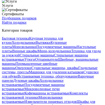
Услуги
Сертификаты
Подборщик подарков
Найти подарки
Категории товаров
Бытовая техника
Крупная техника для
кухни
Холодильники
Вытяжки
Кухонные
плиты
Морозильники
Посудомоечные машины
Настольные
плиты
Винные шкафы
Мини-холодильники
Техника для ухода
за одеждой
Стиральные машины
Стиральные машины
встраиваемые
Утюги
Отпариватели
Швейные, вышивальные
машины
Промышленные швейные
машины
Оверлоки
Сушильные машины, шкафы
Гладильные
системы, прессы
Машинки для удаления катышков
Сушилки
для обуви
Встраиваемая техника, оборудование
Варочные
панели
Духовые шкафы
Холодильники
встраиваемые
Посудомоечные машины
встраиваемые
Микроволновые печи
встраиваемые
Кофемашины встраиваемые
Комплекты
встраиваемой техники
Морозильники
встраиваемые
Измельчители пищевых отходов
Шкафы для