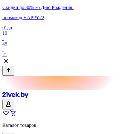
Скидки до 80% ко Дню Рождения!
промокод HAPPY22
01
дн
10
:
45
:
21
Каталог товаров