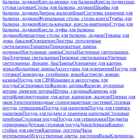
балкона, лоджии
Кресла-мешки для балкона
Кресла подвесные,
стулья садовые
Столы для балкона, лоджии
Шкафы для
балкона, лоджии
Дверцы жалюзийные
Системы хранения для
балкона, лоджии
Журнальные столы, столы-книги
Тумбы для
балкона, лоджии
Кресла-качалки, кресла-маятники
Стулья для
балкона, лоджии
Кресла, пуфы для балкона,
лоджии
Компактные столы для балкона, лоджии
Товары для
дома, бакалея
Освещение
Люстры, потолочные
светильники
Торшеры
Прикроватные лампы,
ночники
Настольные лампы
Споты
Настенные светильники,
бра
Точечные светильники
Трековые светильники
Уличные
светильники, фонари, бра
Лампы
Освещение для картин,
зеркал
Кольцевые лампы
Аксессуары для освещения
Посуда для
готовки
Сковороды, сотейники, воки
Кастрюли, ковши,
казаны
Посуда для СВЧ
Крышки и аксессуары для
посуды
Гастроемкости
Жалюзи, шторы
Жалюзи, рулонные
шторы, римские шторы
Шторы, гардины
Карнизы для
штор
Комплектующие для штор, карнизов, жалюзи
Пленки для
окон
Электроприводные солнцезащитные системы
Столовая
посуда, сервировка
Посуда для напитков
Посуда для горячих
напитков
Посуда для подачи и хранения напитков
Столовые
приборы
Столовая посуда
Посуда для сервировки
Предметы
сервировки
Детская столовая посуда
Декор
Зеркала
Кашпо,
стойки для цветов
Картины, постеры
Часы
интерьерные
Искусственные цветы, растения
Вазы
Ключницы,