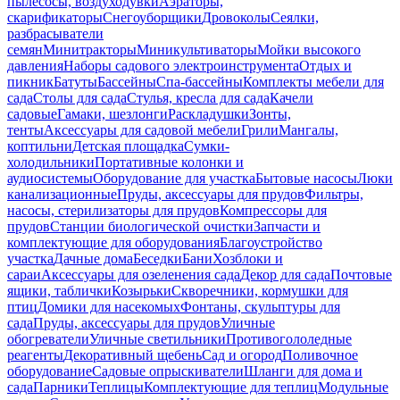
пылесосы, воздуходувки
Аэраторы,
скарификаторы
Снегоуборщики
Дровоколы
Сеялки,
разбрасыватели
семян
Минитракторы
Миникультиваторы
Мойки высокого
давления
Наборы садового электроинструмента
Отдых и
пикник
Батуты
Бассейны
Спа-бассейны
Комплекты мебели для
сада
Столы для сада
Стулья, кресла для сада
Качели
садовые
Гамаки, шезлонги
Раскладушки
Зонты,
тенты
Аксессуары для садовой мебели
Грили
Мангалы,
коптильни
Детская площадка
Сумки-
холодильники
Портативные колонки и
аудиосистемы
Оборудование для участка
Бытовые насосы
Люки
канализационные
Пруды, аксессуары для прудов
Фильтры,
насосы, стерилизаторы для прудов
Компрессоры для
прудов
Станции биологической очистки
Запчасти и
комплектующие для оборудования
Благоустройство
участка
Дачные дома
Беседки
Бани
Хозблоки и
сараи
Аксессуары для озеленения сада
Декор для сада
Почтовые
ящики, таблички
Козырьки
Скворечники, кормушки для
птиц
Домики для насекомых
Фонтаны, скульптуры для
сада
Пруды, аксессуары для прудов
Уличные
обогреватели
Уличные светильники
Противогололедные
реагенты
Декоративный щебень
Сад и огород
Поливочное
оборудование
Садовые опрыскиватели
Шланги для дома и
сада
Парники
Теплицы
Комплектующие для теплиц
Модульные