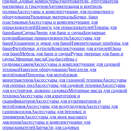
грядки
Садовые компостеры
Уничтожители, отпугиватели
насекомых и грызунов
Автоматизация и контроль
полива
Аксессуары и комплектующие для поливочного
оборудования
Укрывные материалы
Бочки, баки
пластиковые
Аксессуары и комплектующие для
опрыскивателей
Шланги для опрыскивателей
Товары для
бани
Бани
Сауны
Двери для бани и сауны
Бондарные
изделия
Банные принадлежности
Аксессуары для
бани
Оснащение и декор для бани
Измерительные приборы для
бани
Фитобочки, купели
Комплектующие для купелей
Окна
для бани
Мебель для бани и сауны
Ручки дверные для бани и
сауны
Эфирные масла
Спа-бассейны с
гидромассажем
Аксессуары и комплектующие для садовой
техники
Навесное оборудование
Двигатели для
мотоблоков
Прицепы для мотоблоков,
минитракторов
Аксессуары для газонной техники
Аксессуары
для цепных пил
Аксессуары для садовой техники
Аксессуары
для кусторезов, ножниц садовых
Моторные масла для садовой
техники
Аксессуары для аэратоторов и
скарификаторов
Аксессуары для культиваторов и
мотоблоков
Аксессуары для воздуходувок
Аксессуары для
газонокосилок
Аксессуары для бензокос и
триммеров
Аксессуары для моек высокого
давления
Аксессуары и комплектующие для
опрыскивателей
Запчасти для садовых