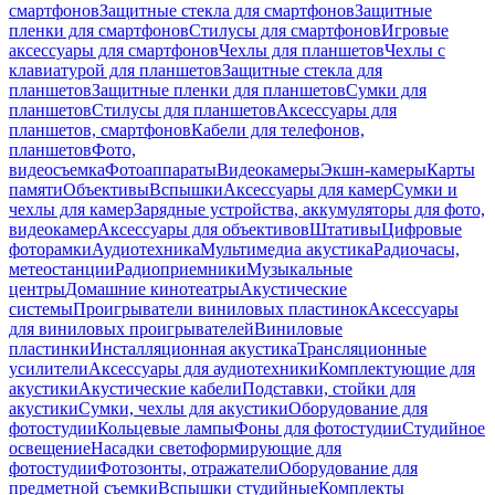
смартфонов
Защитные стекла для смартфонов
Защитные
пленки для смартфонов
Стилусы для смартфонов
Игровые
аксессуары для смартфонов
Чехлы для планшетов
Чехлы с
клавиатурой для планшетов
Защитные стекла для
планшетов
Защитные пленки для планшетов
Сумки для
планшетов
Стилусы для планшетов
Аксессуары для
планшетов, смартфонов
Кабели для телефонов,
планшетов
Фото,
видеосъемка
Фотоаппараты
Видеокамеры
Экшн-камеры
Карты
памяти
Объективы
Вспышки
Аксессуары для камер
Сумки и
чехлы для камер
Зарядные устройства, аккумуляторы для фото,
видеокамер
Аксессуары для объективов
Штативы
Цифровые
фоторамки
Аудиотехника
Мультимедиа акустика
Радиочасы,
метеостанции
Радиоприемники
Музыкальные
центры
Домашние кинотеатры
Акустические
системы
Проигрыватели виниловых пластинок
Аксессуары
для виниловых проигрывателей
Виниловые
пластинки
Инсталляционная акустика
Трансляционные
усилители
Аксессуары для аудиотехники
Комплектующие для
акустики
Акустические кабели
Подставки, стойки для
акустики
Сумки, чехлы для акустики
Оборудование для
фотостудии
Кольцевые лампы
Фоны для фотостудии
Студийное
освещение
Насадки светоформирующие для
фотостудии
Фотозонты, отражатели
Оборудование для
предметной съемки
Вспышки студийные
Комплекты