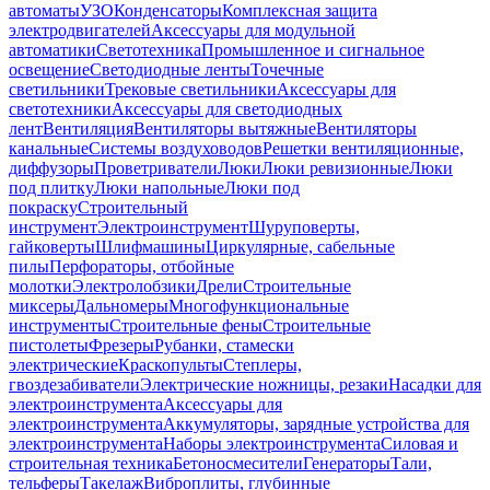
автоматы
УЗО
Конденсаторы
Комплексная защита
электродвигателей
Аксессуары для модульной
автоматики
Светотехника
Промышленное и сигнальное
освещение
Светодиодные ленты
Точечные
светильники
Трековые светильники
Аксессуары для
светотехники
Аксессуары для светодиодных
лент
Вентиляция
Вентиляторы вытяжные
Вентиляторы
канальные
Системы воздуховодов
Решетки вентиляционные,
диффузоры
Проветриватели
Люки
Люки ревизионные
Люки
под плитку
Люки напольные
Люки под
покраску
Строительный
инструмент
Электроинструмент
Шуруповерты,
гайковерты
Шлифмашины
Циркулярные, сабельные
пилы
Перфораторы, отбойные
молотки
Электролобзики
Дрели
Строительные
миксеры
Дальномеры
Многофункциональные
инструменты
Строительные фены
Строительные
пистолеты
Фрезеры
Рубанки, стамески
электрические
Краскопульты
Степлеры,
гвоздезабиватели
Электрические ножницы, резаки
Насадки для
электроинструмента
Аксессуары для
электроинструмента
Аккумуляторы, зарядные устройства для
электроинструмента
Наборы электроинструмента
Силовая и
строительная техника
Бетоносмесители
Генераторы
Тали,
тельферы
Такелаж
Виброплиты, глубинные