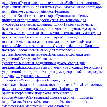
для уборки
Турки, заварочные чайники
Чайники заварочные,
кофейники
Чайники для плиты
Турки, молочники
Аксессуары
для чайников, электрочайников
Фильтры-
кувшины
Хозяйственные товары
Сушилки для белья,
прищепки
Гладильные доски
Урны, контейнеры для
мусора
Органайзеры, корзины, ящики
Туалетная бумага,
бумажные полотенца
Салфетки, мочалки, губки, мусорные
пакеты
Фольга, пленка, пакеты
Упаковочная тара
Аксессуары
для глажения
Аксессуары для стирки
Веревки,
шпагаты
Емкости, дозаторы для моющих средств
Вешалки-
плечики
Мешки хозяйственные
Сувениры
Копилки
Картины,
постеры
Фотоальбомы
Рамки для фотографий,
картин
Предметы интерьера
Шкатулки, подставки для
украшений
Статуэтки
Магниты
сувенирные
Иконы
Праздничный декор
Товары для
праздника
Елки
Аксессуары для елей новогодних
Новогодние
украшения
Светодиодные гирлянды, декорации
Светодиодные
фигуры, игрушки
Временные
татуировки
Фотобутафория
Товары для
маскарада
Подарки
Подарки, подарочные наборы
Подарочные
наборы косметики для лица и тела
Наборы для
бритья
Оформление подарков
Сантехника и
водоснабжение
Сантехника
Душевые кабины, поддоны,
двери
Ванны
Унитазы
Умывальники
Умывальники со
смесителями
Смесители
Душевые панели,