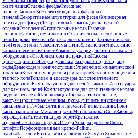
материалы
Шифер
Профнастил
Рулонная кровля
Кровельная
вентиляция
Отделка фасада
Фасадные
панели
Сайдинг
Комплектующие для фасадных
панелей
Декоративные штукатурки для фасада
Клинкерная
плитка для фасада
Декоративный камень для наружной
отделки
Отопление
Отопительные котлы
Газовые
колонки
Камины, печи-камины
Отопительные печи
Банные
печи
Водонагреватели
Радиаторы отопления, батареи
Теплый
пол
Теплые плинтусы
Системы антиобледенения
Управление
климатической техникой
Комплектующие для отопительного
оборудования
Стабилизаторы напряжения
Насосы
циркуляционные
Регулирующая арматура
Отвод и подвод
воды
Дымоходы и комплектующие
Управление климатической
техникой
Комплектующие для радиаторов
Комплектующие для
теплого пола
Топливо и аксессуары для отопительного
оборудования
Комплектующие для печей, каминов
Аксессуары
для каминов, печей
Комплектующие для отопительных котлов,
водонагревателей
Канализация
Тросы сантехнические,
вантузы
Прочистные машины
Трубы, фитинги внутренней
канализации
Трубы, фитинги наружной канализации
Люки
канализационные
Металлопрокат
Металлопрокат
Сваи
Заборы,
ограждения
Автоматика для ворот
Крепежные
изделия
Саморезы, шурупы
Гвозди
Анкеры, дюбели
Скобы,
штифты
Перфорированный крепеж
Гайки,
шайбы
Заклепки
Болты, винты, шпильки
Хомуты
Химические