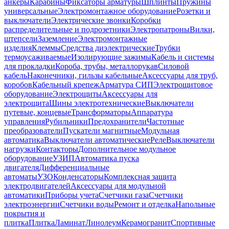
анкеры
Карабины
Фиксаторы арматуры
Шплинты
Пружины
универсальные
Электромонтажное оборудование
Розетки и
выключатели
Электрические звонки
Коробки
распределительные и подрозетники
Электропатроны
Вилки,
штепсели
Заземление
Электромонтажные
изделия
Клеммы
Средства диэлектрические
Трубки
термоусаживаемые
Изолирующие зажимы
Кабель и системы
для прокладки
Короба, трубы, металлорукав
Силовой
кабель
Наконечники, гильзы кабельные
Аксессуары для труб,
коробов
Кабельный крепеж
Арматура СИП
Электрощитовое
оборудование
Электрощиты
Аксессуары для
электрощита
Шины электротехнические
Выключатели
путевые, концевые
Трансформаторы
Аппаратура
управления
Рубильники
Предохранители
Частотные
преобразователи
Пускатели магнитные
Модульная
автоматика
Выключатели автоматические
Реле
Выключатели
нагрузки
Контакторы
Дополнительное модульное
оборудование
УЗИП
Автоматика пуска
двигателя
Дифференциальные
автоматы
УЗО
Конденсаторы
Комплексная защита
электродвигателей
Аксессуары для модульной
автоматики
Приборы учета
Счетчики газа
Счетчики
электроэнергии
Счетчики воды
Ремонт и отделка
Напольные
покрытия и
плитка
Плитка
Ламинат
Линолеум
Керамогранит
Спортивные