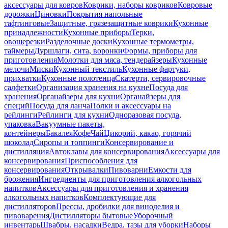
аксессуары для ковров
Коврики, наборы ковриков
Ковровые
дорожки
Циновки
Покрытия напольные
тафтинговые
Защитные, грязезащитные коврики
Кухонные
принадлежности
Кухонные приборы
Терки,
овощерезки
Разделочные доски
Кухонные термометры,
таймеры
Дуршлаги, сита, воронки
Формы, приборы для
приготовления
Молотки для мяса, тендерайзеры
Кухонные
мелочи
Миски
Кухонный текстиль
Кухонные фартуки,
прихватки
Кухонные полотенца
Скатерти, сервировочные
салфетки
Организация хранения на кухне
Посуда для
хранения
Органайзеры для кухни
Органайзеры для
специй
Посуда для ланча
Полки и аксессуары на
рейлинги
Рейлинги для кухни
Одноразовая посуда,
упаковка
Вакуумные пакеты,
контейнеры
Бакалея
Кофе
Чай
Цикорий, какао, горячий
шоколад
Сиропы и топпинги
Консервирование и
дистилляция
Автоклавы для консервирования
Аксессуары для
консервирования
Приспособления для
консервирования
Открывалки
Пивоварни
Емкости для
брожения
Ингредиенты для приготовления алкогольных
напитков
Аксессуары для приготовления и хранения
алкогольных напитков
Комплектующие для
дистилляторов
Прессы, дробилки для виноделия и
пивоварения
Дистилляторы бытовые
Уборочный
инвентарь
Швабры, насадки
Ведра, тазы для уборки
Наборы