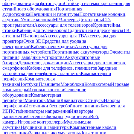
оборудования для фотостудии
Стойки, системы крепления для
студийного оборудования
Портативная
аудиотехника
Наушники и гарнитуры
Портативные колонки,
акустика
Умные колонки
MP3-плееры
Диктофоны
CD-
проигрыватели
Аксессуары для телевизоров
Кронштейны,
стойки
Кабели для телевизоров
Подписки на видеосервисы
ТВ-
антенны
ТВ-тюнеры
Аксессуары для ТВ
Аксессуары для
проектора
Очки 3D
Средства для ухода за
электроникой
Кабели, переходники
Аксессуары для
портативных устройств
Портативные аккумуляторы
Элементы
питания, зарядные устройства
Аккумуляторные
батареи
Держатели, док-станции
Аксессуары для планшетов,
смартфонов
Кабели для телефонов, планшетов
Зарядные
устройства для телефонов, планшетов
Компьютеры и
периферия
Компьютерная
техника
Ноутбуки
Планшеты
Моноблоки
Компьютеры
Игровые
компьютеры
Игровые консоли
Серверное
оборудование
Компьютерная
периферия
Мониторы
Мыши
Клавиатуры
Стилусы
Наборы
периферии
Источники бесперебойного питания
Батареи для
ИБП
Стабилизаторы напряжения
Инверторы
напряжения
Сетевые фильтры, удлинители
Веб-
камеры
Игровые контроллеры
Мультимедиа
акустика
Наушники и гарнитуры
Компьютерные кабели,
переходники
Зарядные, аккумуляторы
Док-станции,