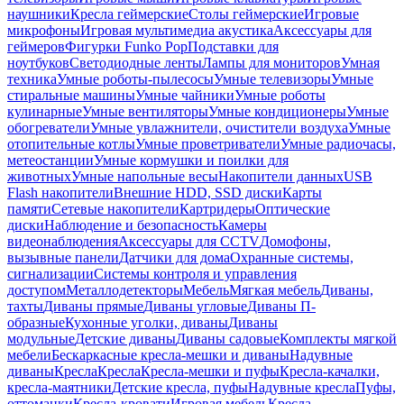
наушники
Кресла геймерские
Столы геймерские
Игровые
микрофоны
Игровая мультимедиа акустика
Аксессуары для
геймеров
Фигурки Funko Pop
Подставки для
ноутбуков
Светодиодные ленты
Лампы для мониторов
Умная
техника
Умные роботы-пылесосы
Умные телевизоры
Умные
стиральные машины
Умные чайники
Умные роботы
кулинарные
Умные вентиляторы
Умные кондиционеры
Умные
обогреватели
Умные увлажнители, очистители воздуха
Умные
отопительные котлы
Умные проветриватели
Умные радиочасы,
метеостанции
Умные кормушки и поилки для
животных
Умные напольные весы
Накопители данных
USB
Flash накопители
Внешние HDD, SSD диски
Карты
памяти
Сетевые накопители
Картридеры
Оптические
диски
Наблюдение и безопасность
Камеры
видеонаблюдения
Аксессуары для CCTV
Домофоны,
вызывные панели
Датчики для дома
Охранные системы,
сигнализации
Системы контроля и управления
доступом
Металлодетекторы
Мебель
Мягкая мебель
Диваны,
тахты
Диваны прямые
Диваны угловые
Диваны П-
образные
Кухонные уголки, диваны
Диваны
модульные
Детские диваны
Диваны садовые
Комплекты мягкой
мебели
Бескаркасные кресла-мешки и диваны
Надувные
диваны
Кресла
Кресла
Кресла-мешки и пуфы
Кресла-качалки,
кресла-маятники
Детские кресла, пуфы
Надувные кресла
Пуфы,
оттоманки
Кресла-кровати
Игровая мебель
Кресла