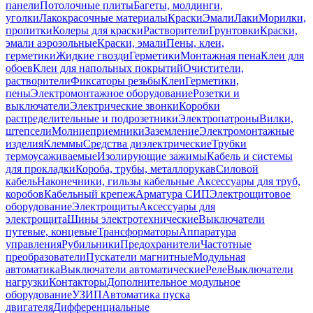
панели
Потолочные плиты
Багеты, молдинги,
уголки
Лакокрасочные материалы
Краски
Эмали
Лаки
Морилки,
пропитки
Колеры для краски
Растворители
Грунтовки
Краски,
эмали аэрозольные
Краски, эмали
Пены, клеи,
герметики
Жидкие гвозди
Герметики
Монтажная пена
Клеи для
обоев
Клеи для напольных покрытий
Очистители,
растворители
Фиксаторы резьбы
Клеи
Герметики,
пены
Электромонтажное оборудование
Розетки и
выключатели
Электрические звонки
Коробки
распределительные и подрозетники
Электропатроны
Вилки,
штепсели
Молниеприемники
Заземление
Электромонтажные
изделия
Клеммы
Средства диэлектрические
Трубки
термоусаживаемые
Изолирующие зажимы
Кабель и системы
для прокладки
Короба, трубы, металлорукав
Силовой
кабель
Наконечники, гильзы кабельные
Аксессуары для труб,
коробов
Кабельный крепеж
Арматура СИП
Электрощитовое
оборудование
Электрощиты
Аксессуары для
электрощита
Шины электротехнические
Выключатели
путевые, концевые
Трансформаторы
Аппаратура
управления
Рубильники
Предохранители
Частотные
преобразователи
Пускатели магнитные
Модульная
автоматика
Выключатели автоматические
Реле
Выключатели
нагрузки
Контакторы
Дополнительное модульное
оборудование
УЗИП
Автоматика пуска
двигателя
Дифференциальные