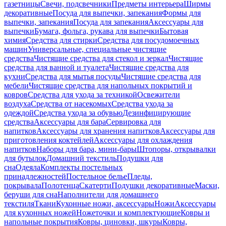
газетницы
Свечи, подсвечники
Предметы интерьера
Ширмы
декоративные
Посуда для выпечки, запекания
Формы для
выпечки, запекания
Посуда для запекания
Аксессуары для
выпечки
Бумага, фольга, рукава для выпечки
Бытовая
химия
Средства для стирки
Средства для посудомоечных
машин
Универсальные, специальные чистящие
средства
Чистящие средства для стекол и зеркал
Чистящие
средства для ванной и туалета
Чистящие средства для
кухни
Средства для мытья посуды
Чистящие средства для
мебели
Чистящие средства для напольных покрытий и
ковров
Средства для ухода за техникой
Освежители
воздуха
Средства от насекомых
Средства ухода за
одеждой
Средства ухода за обувью
Дезинфицирующие
средства
Аксессуары для бара
Сервировка для
напитков
Аксессуары для хранения напитков
Аксессуары для
приготовления коктейлей
Аксессуары для охлаждения
напитков
Наборы для бара, мини-бары
Штопоры, открывалки
для бутылок
Домашний текстиль
Подушки для
сна
Одеяла
Комплекты постельных
принадлежностей
Постельное белье
Пледы,
покрывала
Полотенца
Скатерти
Подушки декоративные
Маски,
беруши для сна
Наполнители для домашнего
текстиля
Ткани
Кухонные ножи, аксессуары
Ножи
Аксессуары
для кухонных ножей
Ножеточки и комплектующие
Ковры и
напольные покрытия
Ковры, циновки, шкуры
Ковры,