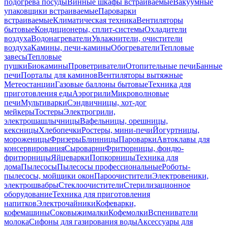
подогрева посуды
Винные шкафы встраиваемые
Вакуумные
упаковщики встраиваемые
Пароварки
встраиваемые
Климатическая техника
Вентиляторы
бытовые
Кондиционеры, сплит-системы
Охладители
воздуха
Водонагреватели
Увлажнители, очистители
воздуха
Камины, печи-камины
Обогреватели
Тепловые
завесы
Тепловые
пушки
Биокамины
Проветриватели
Отопительные печи
Банные
печи
Порталы для каминов
Вентиляторы вытяжные
Метеостанции
Газовые баллоны бытовые
Техника для
приготовления еды
Аэрогрили
Микроволновые
печи
Мультиварки
Сэндвичницы, хот-дог
мейкеры
Тостеры
Электрогрили,
электрошашлычницы
Вафельницы, орешницы,
кексницы
Хлебопечки
Ростеры, мини-печи
Йогуртницы,
мороженицы
Фризеры
Блинницы
Пароварки
Автоклавы для
консервирования
Сыроварни
Фритюрницы, фондю-
фритюрницы
Яйцеварки
Попкорницы
Техника для
дома
Пылесосы
Пылесосы профессиональные
Роботы-
пылесосы, мойщики окон
Пароочистители
Электровеники,
электрошвабры
Стеклоочистители
Стерилизационное
оборудование
Техника для приготовления
напитков
Электрочайники
Кофеварки,
кофемашины
Соковыжималки
Кофемолки
Вспениватели
молока
Сифоны для газирования воды
Аксессуары для