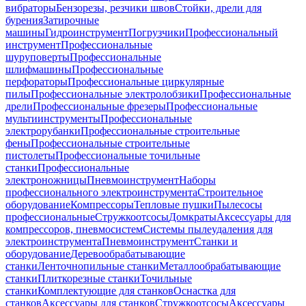
вибраторы
Бензорезы, резчики швов
Стойки, дрели для
бурения
Затирочные
машины
Гидроинструмент
Погрузчики
Профессиональный
инструмент
Профессиональные
шуруповерты
Профессиональные
шлифмашины
Профессиональные
перфораторы
Профессиональные циркулярные
пилы
Профессиональные электролобзики
Профессиональные
дрели
Профессиональные фрезеры
Профессиональные
мультиинструменты
Профессиональные
электрорубанки
Профессиональные строительные
фены
Профессиональные строительные
пистолеты
Профессиональные точильные
станки
Профессиональные
электроножницы
Пневмоинструмент
Наборы
профессионального электроинструмента
Строительное
оборудование
Компрессоры
Тепловые пушки
Пылесосы
профессиональные
Стружкоотсосы
Домкраты
Аксессуары для
компрессоров, пневмосистем
Системы пылеудаления для
электроинструмента
Пневмоинструмент
Станки и
оборудование
Деревообрабатывающие
станки
Ленточнопильные станки
Металлообрабатывающие
станки
Плиткорезные станки
Точильные
станки
Комплектующие для станков
Оснастка для
станков
Аксессуары для станков
Стружкоотсосы
Аксессуары