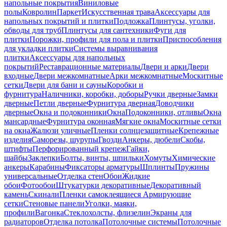
напольные покрытия
Виниловые
полы
Ковролин
Паркет
Искусственная трава
Аксессуары для
напольных покрытий и плитки
Подложка
Плинтусы, уголки,
обводы для труб
Плинтусы для сантехники
Фуги для
плитки
Порожки, профили для пола и плитки
Приспособления
для укладки плитки
Системы выравнивания
плитки
Аксессуары для напольных
покрытий
Реставрационные материалы
Двери и арки
Двери
входные
Двери межкомнатные
Арки межкомнатные
Москитные
сетки
Двери для бани и сауны
Коробки и
фурнитура
Наличники, коробки, доборы
Ручки дверные
Замки
дверные
Петли дверные
Фурнитура дверная
Доводчики
дверные
Окна и подоконники
Окна
Подоконники, отливы
Окна
мансардные
Фурнитура оконная
Мягкие окна
Москитные сетки
на окна
Жалюзи уличные
Пленки солнцезащитные
Крепежные
изделия
Саморезы, шурупы
Гвозди
Анкеры, дюбели
Скобы,
штифты
Перфорированный крепеж
Гайки,
шайбы
Заклепки
Болты, винты, шпильки
Хомуты
Химические
анкеры
Карабины
Фиксаторы арматуры
Шплинты
Пружины
универсальные
Отделка стен
Обои
Жидкие
обои
Фотообои
Штукатурки декоративные
Декоративный
камень
Скинали
Пленки самоклеящиеся
Армирующие
сетки
Стеновые панели
Уголки, маяки,
профили
Вагонка
Стеклохолсты, флизелин
Экраны для
радиаторов
Отделка потолка
Потолочные системы
Потолочные