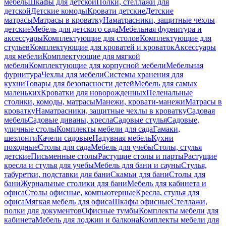
мебель
Шкафы для детской
Полки, стеллажи для
детской
Детские комоды
Кровати детские
Детские
матрасы
Матрасы в кроватку
Наматрасники, защитные чехлы
детские
Мебель для детского сада
Мебельная фурнитура и
аксессуары
Комплектующие для столов
Комплектующие для
стульев
Комплектующие для кроватей и кроваток
Аксессуары
для мебели
Комплектующие для мягкой
мебели
Комплектующие для корпусной мебели
Мебельная
фурнитура
Чехлы для мебели
Системы хранения для
кухни
Товары для безопасности детей
Мебель для самых
маленьких
Кроватки для новорожденных
Пеленальные
столики, комоды, матрасы
Манежи, кровати-манежи
Матрасы в
кроватку
Наматрасники, защитные чехлы в кроватку
Садовая
мебель
Садовые диваны, кресла
Садовые стулья
Садовые,
уличные столы
Комплекты мебели для сада
Гамаки,
шезлонги
Качели садовые
Надувная мебель
Кухни
походные
Столы для сада
Мебель для учебы
Столы, стулья
детские
Письменные столы
Растущие столы и парты
Растущие
кресла и стулья для учебы
Мебель для бани и сауны
Стулья,
табуретки, подставки для бани
Скамьи для бани
Столы для
бани
Журнальные столики для бани
Мебель для кабинета и
офиса
Столы офисные, компьютерные
Кресла, стулья для
офиса
Мягкая мебель для офиса
Шкафы офисные
Стеллажи,
полки для документов
Офисные тумбы
Комплекты мебели для
кабинета
Мебель для лоджии и балкона
Комплекты мебели для