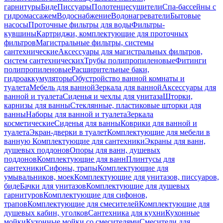
гарнитуры
Биде
Писсуары
Полотенцесушители
Спа-бассейны с
гидромассажем
Водоснабжение
Водонагреватели
Бытовые
насосы
Проточные фильтры для воды
Фильтры-
кувшины
Картриджи, комплектующие для проточных
фильтров
Магистральные фильтры, системы
сантехнические
Аксессуары для магистральных фильтров,
систем сантехнических
Трубы полипропиленовые
Фитинги
полипропиленовые
Расширительные баки,
гидроаккумуляторы
Обустройство ванной комнаты и
туалета
Мебель для ванной
Зеркала для ванной
Аксессуары для
ванной и туалета
Сиденья и чехлы для унитаза
Шторки,
карнизы для ванны
Стеклянные, пластиковые шторки для
ванны
Наборы для ванной и туалета
Зеркала
косметические
Сиденья для ванны
Коврики для ванной и
туалета
Экран-дверки в туалет
Комплектующие для мебели в
ванную
Комплектующие для сантехники
Экраны для ванн,
душевых поддонов
Опоры для ванн, душевых
поддонов
Комплектующие для ванн
Плинтусы для
сантехники
Сифоны, трапы
Комплектующие для
умывальников, моек
Комплектующие для унитазов, писсуаров,
биде
Бачки для унитазов
Комплектующие для душевых
гарнитуров
Комплектующие для сифонов,
трапов
Комплектующие для смесителей
Комплектующие для
душевых кабин, уголков
Сантехника для кухни
Кухонные
мойки
Кухонные мойки со смесителями
Смесители для