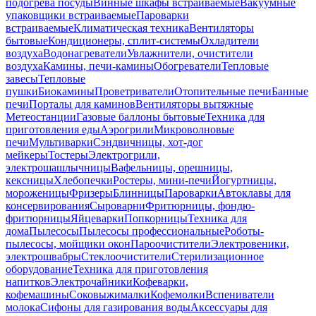
подогрева посуды
Винные шкафы встраиваемые
Вакуумные
упаковщики встраиваемые
Пароварки
встраиваемые
Климатическая техника
Вентиляторы
бытовые
Кондиционеры, сплит-системы
Охладители
воздуха
Водонагреватели
Увлажнители, очистители
воздуха
Камины, печи-камины
Обогреватели
Тепловые
завесы
Тепловые
пушки
Биокамины
Проветриватели
Отопительные печи
Банные
печи
Порталы для каминов
Вентиляторы вытяжные
Метеостанции
Газовые баллоны бытовые
Техника для
приготовления еды
Аэрогрили
Микроволновые
печи
Мультиварки
Сэндвичницы, хот-дог
мейкеры
Тостеры
Электрогрили,
электрошашлычницы
Вафельницы, орешницы,
кексницы
Хлебопечки
Ростеры, мини-печи
Йогуртницы,
мороженицы
Фризеры
Блинницы
Пароварки
Автоклавы для
консервирования
Сыроварни
Фритюрницы, фондю-
фритюрницы
Яйцеварки
Попкорницы
Техника для
дома
Пылесосы
Пылесосы профессиональные
Роботы-
пылесосы, мойщики окон
Пароочистители
Электровеники,
электрошвабры
Стеклоочистители
Стерилизационное
оборудование
Техника для приготовления
напитков
Электрочайники
Кофеварки,
кофемашины
Соковыжималки
Кофемолки
Вспениватели
молока
Сифоны для газирования воды
Аксессуары для