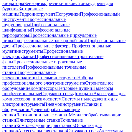
вибраторы
Бензорезы, резчики швов
Стойки, дрели для
бурения
Затирочные
машины
Гидроинструмент
Погрузчики
Профессиональный
инструмент
Профессиональные
шуруповерты
Профессиональные
шлифмашины
Профессиональные
перфораторы
Профессиональные циркулярные
пилы
Профессиональные электролобзики
Профессиональные
дрели
Профессиональные фрезеры
Профессиональные
мультиинструменты
Профессиональные
электрорубанки
Профессиональные строительные
фены
Профессиональные строительные
пистолеты
Профессиональные точильные
станки
Профессиональные
электроножницы
Пневмоинструмент
Наборы
профессионального электроинструмента
Строительное
оборудование
Компрессоры
Тепловые пушки
Пылесосы
профессиональные
Стружкоотсосы
Домкраты
Аксессуары для
компрессоров, пневмосистем
Системы пылеудаления для
электроинструмента
Пневмоинструмент
Станки и
оборудование
Деревообрабатывающие
станки
Ленточнопильные станки
Металлообрабатывающие
станки
Плиткорезные станки
Точильные
станки
Комплектующие для станков
Оснастка для
станков
Аксессуары для станков
Стружкоотсосы
Аксессуары