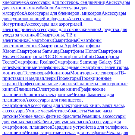
хлебопечек
Аксессуары для тостеров, сэндвичниц
Аксессуары
для кухонных комбайнов
Аксессуары для
мясорубок
Аксессуары для блендеров, миксеров
Аксессуары
для сушилок овощей и фруктов
Аксессуары для
йогуртниц
Аксессуары для аэрогрилей,
электрогрилей
Аксессуары для соковыжималок
Средства для
ухода за техникой
Смартфоны, ТВ и
электроника
Смартфоны
Смартфоны
Смартфоны
восстановленные
Смартфоны Apple
Смартфоны
Xiaomi
Смартфоны Samsung
Смартфоны Honor
Смартфоны
Huawei
Смартфоны POCO
Смартфоны Infinix
Смартфоны
Tecno
Смартфоны Realme
Смартфоны Samsung Galaxy S26
series
Кнопочные телефоны
Складные смартфоны
Телевизоры,
мониторы
Телевизоры
Мониторы
Мониторы-телевизоры
ТВ-
приставки и медиаплееры
Проекторы
Проекционные
экраны
Профессиональные дисплеи
Планшеты, электронные
книги
Планшеты
Электронные книги
Графические
планшеты
Блокноты электронные
Чехлы, бамперы для
планшетов
Аксессуары для планшетов,
смартфонов
Аксессуары для электронных книг
Смарт-часы,
аксессуары
Умные часы
Фитнес-браслеты
Умные часы
детские
Умные часы, фитнес-браслеты
Ремешки, аксессуары
для умных часов
Кабели для умных часов
Аксессуары для
смартфонов, планшетов
Зарядные устройства для телефонов,
планшетов
Чехлы, защитные стекла для телефонов
Чехлы для