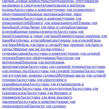
грядки
Садовые компостеры
Уничтожители, отпугиватели
насекомых и грызунов
Автоматизация и контроль
полива
Аксессуары и комплектующие для поливочного
оборудования
Укрывные материалы
Бочки, баки
пластиковые
Аксессуары и комплектующие для
опрыскивателей
Шланги для опрыскивателей
Товары для
бани
Бани
Сауны
Двери для бани и сауны
Бондарные
изделия
Банные принадлежности
Аксессуары для
бани
Оснащение и декор для бани
Измерительные приборы для
бани
Фитобочки, купели
Комплектующие для купелей
Окна
для бани
Мебель для бани и сауны
Ручки дверные для бани и
сауны
Эфирные масла
Спа-бассейны с
гидромассажем
Аксессуары и комплектующие для садовой
техники
Навесное оборудование
Двигатели для
мотоблоков
Прицепы для мотоблоков,
минитракторов
Аксессуары для газонной техники
Аксессуары
для цепных пил
Аксессуары для садовой техники
Аксессуары
для кусторезов, ножниц садовых
Моторные масла для садовой
техники
Аксессуары для аэратоторов и
скарификаторов
Аксессуары для культиваторов и
мотоблоков
Аксессуары для воздуходувок
Аксессуары для
газонокосилок
Аксессуары для бензокос и
триммеров
Аксессуары для моек высокого
давления
Аксессуары и комплектующие для
опрыскивателей
Запчасти для садовых