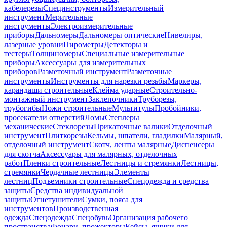
кабелерезы
Специнструменты
Измерительный
инструмент
Мерительные
инструменты
Электроизмерительные
приборы
Дальномеры
Дальномеры оптические
Нивелиры,
лазерные уровни
Пирометры
Детекторы и
тестеры
Толщиномеры
Специальные измерительные
приборы
Аксессуары для измерительных
приборов
Разметочный инструмент
Разметочные
инструменты
Инструменты для нарезки резьбы
Маркеры,
карандаши строительные
Клейма ударные
Строительно-
монтажный инструмент
Заклепочники
Труборезы,
трубогибы
Ножи строительные
Мультитулы
Пробойники,
просекатели отверстий
Ломы
Степлеры
механические
Стеклорезы
Прикаточные валики
Отделочный
инструмент
Плиткорезы
Кельмы, шпатели, гладилки
Малярный,
отделочный инструмент
Скотч, ленты малярные
Диспенсеры
для скотча
Аксессуары для малярных, отделочных
работ
Пленки строительные
Лестницы и стремянки
Лестницы,
стремянки
Чердачные лестницы
Элементы
лестниц
Подъемники строительные
Спецодежда и средства
защиты
Средства индивидуальной
защиты
Огнетушители
Сумки, пояса для
инструментов
Производственная
одежда
Спецодежда
Спецобувь
Организация рабочего
пространства
Фонари, прожекторы
Кейсы, ящики для