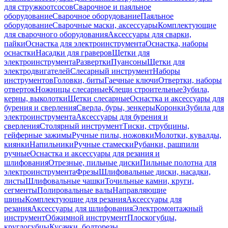
для стружкоотсосов
Сварочное и паяльное
оборудование
Сварочное оборудование
Паяльное
оборудование
Сварочные маски, аксессуары
Комплектующие
для сварочного оборудования
Аксессуары для сварки,
пайки
Оснастка для электроинструмента
Оснастка, наборы
оснастки
Насадки для граверов
Щетки для
электроинструмента
Развертки
Пуансоны
Щетки для
электродвигателей
Слесарный инструмент
Наборы
инструментов
Головки, биты
Гаечные ключи
Отвертки, наборы
отверток
Ножницы слесарные
Клещи строительные
Зубила,
керны, выколотки
Щетки слесарные
Оснастка и аксессуары для
бурения и сверления
Сверла, буры, зенкеры
Коронки
Зубила для
электроинструмента
Аксессуары для бурения и
сверления
Столярный инструмент
Тиски, струбцины,
гейферные зажимы
Ручные пилы, ножовки
Молотки, кувалды,
киянки
Напильники
Ручные стамески
Рубанки, рашпили
ручные
Оснастка и аксессуары для резания и
шлифования
Отрезные, пильные диски
Пильные полотна для
электроинструмента
Фрезы
Шлифовальные диски, насадки,
листы
Шлифовальные чашки
Точильные камни, круги,
сегменты
Полировальные валы
Направляющие
шины
Комплектующие для резания
Аксессуары для
резания
Аксессуары для шлифования
Электромонтажный
инструмент
Обжимной инструмент
Плоскогубцы,
круглогубцы
Кусачки, болторезы,