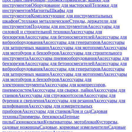
инструментов
Оборудование для мастерской
Тележки для
инструментов
Магниты
Шкафы для
инструментов
Комплектующие для инструментальных
шкафов
Стеллажи металлические
Стенды, держатели для
инструментов
Поддоны для инструментов
Аксессуары для
силовой и строительной техники
Аксессуары для
бензорезов
Аксессуары для бетоносмесителей
Аксессуары для
виброоборудования
Аксессуары для генераторов
Аксессуары
для затирочных машин
Аксессуары для мотопомп
Аксессуары
для мотобуров и бензобуров
Аксессуары для строительного
инструмента
Аксессуары пневмооборудования
Аксессуары для
бензорезов
Аксессуары для бетоносмесителей
Аксессуары для
виброоборудования
Аксессуары для генераторов
Аксессуары
для затирочных машин
Аксессуары для мотопомп
Аксессуары
для мотобуров и бензобуров
Аксессуары для
электроинструмента
Аксессуары для компрессоров,
пневмосистем
Аксессуары для сварки, пайки
Аксессуары для
станков
Аксессуары для стружкоотсосов
Аксессуары для
бурения и сверления
Аксессуары для резания
Аксессуары для
шлифования
Аксессуары для измерительных
приборов
Аксессуары для станков
Дом и сад
Садовая
техника
Триммеры, бензокосы
Цепные
пилы
Газонокосилки
Культиваторы, мотоблоки
Кусторезы,
садовые ножницы
Садовые, кормовые измельчители
Садовые