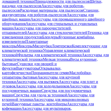
домашней техники
Принадлежности для пылесосов
Щетки,
насадки для пылесосов
Аксессуары для роботов-
пылесосов
Расходные материалы для пылесосов
Станции,
аккумуляторы для роботов-пылесосов
Аксессуары для
швейных машин
Аксессуары для промышленного швейного
оборудования
Аксессуары для стиральных и сушильных
машин
Аксессуары для пароочистителей,
отпаривателей
Аксессуары для стеклоочистителей
Техника для
измельчения продуктов
Блендеры
Кухонные комбайны,
измельчители
Планетарные
миксеры
Миксеры
Мясорубки
Ломтерезки
Комплектующие для
климатической техники
Управление климатической
техникой
Фильтры для климатической техники
Аксессуары для
климатической техники
Мелкая техника
Весы кухонные,
бытовые
Сушилки для овощей и
фруктов
Вакууматоры
Открывалки,
картофелечистки
Проращиватели семян
Маслобойки,
сепараторы бытовые
Аксессуары для крупной
техники
Аксессуары для вытяжек
Аксессуары для плит и
духовок
Аксессуары для холодильников
Аксессуары для
посудомоечных машин
Средства для посудомоечных
машин
Средства для ухода за техникой
Аксессуары для
кухонной техники
Аксессуары для микроволновых
печей
Вакуумные пакеты, контейнеры
Аксессуары для
кофемашин
Аксессуары для мультиварок,