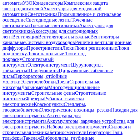
автоматы
УЗО
Конденсаторы
Комплексная защита
электродвигателей
Аксессуары для модульной
автоматики
Светотехника
Промышленное и сигнальное
освещение
Светодиодные ленты
Точечные
светильники
Трековые светильники
Аксессуары для
светотехники
Аксессуары для светодиодных
лент
Вентиляция
Вентиляторы вытяжные
Вентиляторы
канальные
Системы воздуховодов
Решетки вентиляционные,
диффузоры
Проветриватели
Люки
Люки ревизионные
Люки
под плитку
Люки напольные
Люки под
покраску
Строительный
инструмент
Электроинструмент
Шуруповерты,
гайковерты
Шлифмашины
Циркулярные, сабельные
пилы
Перфораторы, отбойные
молотки
Электролобзики
Дрели
Строительные
миксеры
Дальномеры
Многофункциональные
инструменты
Строительные фены
Строительные
пистолеты
Фрезеры
Рубанки, стамески
электрические
Краскопульты
Степлеры,
гвоздезабиватели
Электрические ножницы, резаки
Насадки для
электроинструмента
Аксессуары для
электроинструмента
Аккумуляторы, зарядные устройства для
электроинструмента
Наборы электроинструмента
Силовая и
строительная техника
Бетоносмесители
Генераторы
Тали,
тельферы
Такелаж
Виброплиты, глубинные