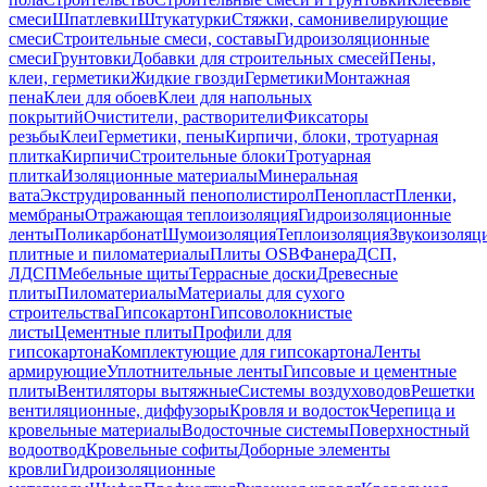
смеси
Шпатлевки
Штукатурки
Стяжки, самонивелирующие
смеси
Строительные смеси, составы
Гидроизоляционные
смеси
Грунтовки
Добавки для строительных смесей
Пены,
клеи, герметики
Жидкие гвозди
Герметики
Монтажная
пена
Клеи для обоев
Клеи для напольных
покрытий
Очистители, растворители
Фиксаторы
резьбы
Клеи
Герметики, пены
Кирпичи, блоки, тротуарная
плитка
Кирпичи
Строительные блоки
Тротуарная
плитка
Изоляционные материалы
Минеральная
вата
Экструдированный пенополистирол
Пенопласт
Пленки,
мембраны
Отражающая теплоизоляция
Гидроизоляционные
ленты
Поликарбонат
Шумоизоляция
Теплоизоляция
Звукоизоляц
плитные и пиломатериалы
Плиты OSB
Фанера
ДСП,
ЛДСП
Мебельные щиты
Террасные доски
Древесные
плиты
Пиломатериалы
Материалы для сухого
строительства
Гипсокартон
Гипсоволокнистые
листы
Цементные плиты
Профили для
гипсокартона
Комплектующие для гипсокартона
Ленты
армирующие
Уплотнительные ленты
Гипсовые и цементные
плиты
Вентиляторы вытяжные
Системы воздуховодов
Решетки
вентиляционные, диффузоры
Кровля и водосток
Черепица и
кровельные материалы
Водосточные системы
Поверхностный
водоотвод
Кровельные софиты
Доборные элементы
кровли
Гидроизоляционные