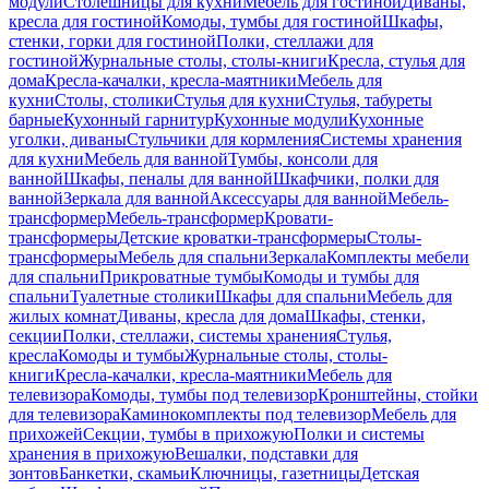
модули
Столешницы для кухни
Мебель для гостиной
Диваны,
кресла для гостиной
Комоды, тумбы для гостиной
Шкафы,
стенки, горки для гостиной
Полки, стеллажи для
гостиной
Журнальные столы, столы-книги
Кресла, стулья для
дома
Кресла-качалки, кресла-маятники
Мебель для
кухни
Столы, столики
Стулья для кухни
Стулья, табуреты
барные
Кухонный гарнитур
Кухонные модули
Кухонные
уголки, диваны
Стульчики для кормления
Системы хранения
для кухни
Мебель для ванной
Тумбы, консоли для
ванной
Шкафы, пеналы для ванной
Шкафчики, полки для
ванной
Зеркала для ванной
Аксессуары для ванной
Мебель-
трансформер
Мебель-трансформер
Кровати-
трансформеры
Детские кроватки-трансформеры
Столы-
трансформеры
Мебель для спальни
Зеркала
Комплекты мебели
для спальни
Прикроватные тумбы
Комоды и тумбы для
спальни
Туалетные столики
Шкафы для спальни
Мебель для
жилых комнат
Диваны, кресла для дома
Шкафы, стенки,
секции
Полки, стеллажи, системы хранения
Стулья,
кресла
Комоды и тумбы
Журнальные столы, столы-
книги
Кресла-качалки, кресла-маятники
Мебель для
телевизора
Комоды, тумбы под телевизор
Кронштейны, стойки
для телевизора
Каминокомплекты под телевизор
Мебель для
прихожей
Секции, тумбы в прихожую
Полки и системы
хранения в прихожую
Вешалки, подставки для
зонтов
Банкетки, скамьи
Ключницы, газетницы
Детская