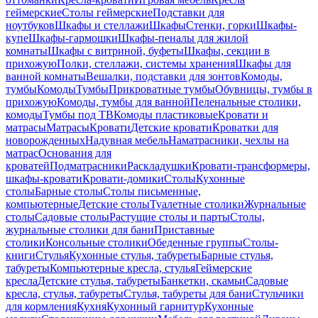
геймерские
Столы геймерские
Подставки для
ноутбуков
Шкафы и стеллажи
Шкафы
Стенки, горки
Шкафы-
купе
Шкафы-гармошки
Шкафы-пеналы для жилой
комнаты
Шкафы с витриной, буфеты
Шкафы, секции в
прихожую
Полки, стеллажи, системы хранения
Шкафы для
ванной комнаты
Вешалки, подставки для зонтов
Комоды,
тумбы
Комоды
Тумбы
Прикроватные тумбы
Обувницы, тумбы в
прихожую
Комоды, тумбы для ванной
Пеленальные столики,
комоды
Тумбы под ТВ
Комоды пластиковые
Кровати и
матрасы
Матрасы
Кровати
Детские кровати
Кроватки для
новорожденных
Надувная мебель
Наматрасники, чехлы на
матрас
Основания для
кроватей
Подматрасники
Раскладушки
Кровати-трансформеры,
шкафы-кровати
Кровати-домики
Столы
Кухонные
столы
Барные столы
Столы письменные,
компьютерные
Детские столы
Туалетные столики
Журнальные
столы
Садовые столы
Растущие столы и парты
Столы,
журнальные столики для бани
Приставные
столики
Консольные столики
Обеденные группы
Столы-
книги
Стулья
Кухонные стулья, табуреты
Барные стулья,
табуреты
Компьютерные кресла, стулья
Геймерские
кресла
Детские стулья, табуреты
Банкетки, скамьи
Садовые
кресла, стулья, табуреты
Стулья, табуреты для бани
Стульчики
для кормления
Кухня
Кухонный гарнитур
Кухонные