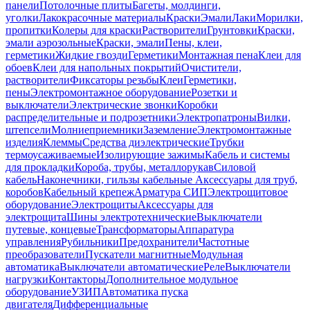
панели
Потолочные плиты
Багеты, молдинги,
уголки
Лакокрасочные материалы
Краски
Эмали
Лаки
Морилки,
пропитки
Колеры для краски
Растворители
Грунтовки
Краски,
эмали аэрозольные
Краски, эмали
Пены, клеи,
герметики
Жидкие гвозди
Герметики
Монтажная пена
Клеи для
обоев
Клеи для напольных покрытий
Очистители,
растворители
Фиксаторы резьбы
Клеи
Герметики,
пены
Электромонтажное оборудование
Розетки и
выключатели
Электрические звонки
Коробки
распределительные и подрозетники
Электропатроны
Вилки,
штепсели
Молниеприемники
Заземление
Электромонтажные
изделия
Клеммы
Средства диэлектрические
Трубки
термоусаживаемые
Изолирующие зажимы
Кабель и системы
для прокладки
Короба, трубы, металлорукав
Силовой
кабель
Наконечники, гильзы кабельные
Аксессуары для труб,
коробов
Кабельный крепеж
Арматура СИП
Электрощитовое
оборудование
Электрощиты
Аксессуары для
электрощита
Шины электротехнические
Выключатели
путевые, концевые
Трансформаторы
Аппаратура
управления
Рубильники
Предохранители
Частотные
преобразователи
Пускатели магнитные
Модульная
автоматика
Выключатели автоматические
Реле
Выключатели
нагрузки
Контакторы
Дополнительное модульное
оборудование
УЗИП
Автоматика пуска
двигателя
Дифференциальные