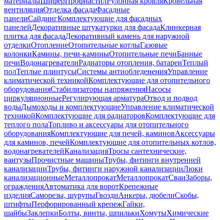
материалы
Шифер
Профнастил
Рулонная кровля
Кровельная
вентиляция
Отделка фасада
Фасадные
панели
Сайдинг
Комплектующие для фасадных
панелей
Декоративные штукатурки для фасада
Клинкерная
плитка для фасада
Декоративный камень для наружной
отделки
Отопление
Отопительные котлы
Газовые
колонки
Камины, печи-камины
Отопительные печи
Банные
печи
Водонагреватели
Радиаторы отопления, батареи
Теплый
пол
Теплые плинтусы
Системы антиобледенения
Управление
климатической техникой
Комплектующие для отопительного
оборудования
Стабилизаторы напряжения
Насосы
циркуляционные
Регулирующая арматура
Отвод и подвод
воды
Дымоходы и комплектующие
Управление климатической
техникой
Комплектующие для радиаторов
Комплектующие для
теплого пола
Топливо и аксессуары для отопительного
оборудования
Комплектующие для печей, каминов
Аксессуары
для каминов, печей
Комплектующие для отопительных котлов,
водонагревателей
Канализация
Тросы сантехнические,
вантузы
Прочистные машины
Трубы, фитинги внутренней
канализации
Трубы, фитинги наружной канализации
Люки
канализационные
Металлопрокат
Металлопрокат
Сваи
Заборы,
ограждения
Автоматика для ворот
Крепежные
изделия
Саморезы, шурупы
Гвозди
Анкеры, дюбели
Скобы,
штифты
Перфорированный крепеж
Гайки,
шайбы
Заклепки
Болты, винты, шпильки
Хомуты
Химические