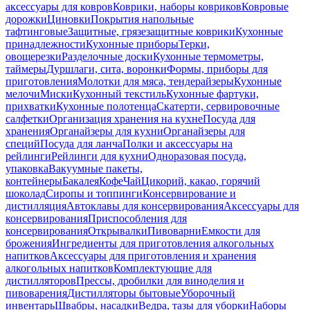
аксессуары для ковров
Коврики, наборы ковриков
Ковровые
дорожки
Циновки
Покрытия напольные
тафтинговые
Защитные, грязезащитные коврики
Кухонные
принадлежности
Кухонные приборы
Терки,
овощерезки
Разделочные доски
Кухонные термометры,
таймеры
Дуршлаги, сита, воронки
Формы, приборы для
приготовления
Молотки для мяса, тендерайзеры
Кухонные
мелочи
Миски
Кухонный текстиль
Кухонные фартуки,
прихватки
Кухонные полотенца
Скатерти, сервировочные
салфетки
Организация хранения на кухне
Посуда для
хранения
Органайзеры для кухни
Органайзеры для
специй
Посуда для ланча
Полки и аксессуары на
рейлинги
Рейлинги для кухни
Одноразовая посуда,
упаковка
Вакуумные пакеты,
контейнеры
Бакалея
Кофе
Чай
Цикорий, какао, горячий
шоколад
Сиропы и топпинги
Консервирование и
дистилляция
Автоклавы для консервирования
Аксессуары для
консервирования
Приспособления для
консервирования
Открывалки
Пивоварни
Емкости для
брожения
Ингредиенты для приготовления алкогольных
напитков
Аксессуары для приготовления и хранения
алкогольных напитков
Комплектующие для
дистилляторов
Прессы, дробилки для виноделия и
пивоварения
Дистилляторы бытовые
Уборочный
инвентарь
Швабры, насадки
Ведра, тазы для уборки
Наборы