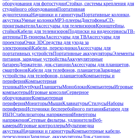
оборудования для фотостудии
Стойки, системы крепления для
студийного оборудования
Портативная
аудиотехника
Наушники и гарнитуры
Портативные колонки,
акустика
Умные колонки
MP3-плееры
Диктофоны
CD-
проигрыватели
Аксессуары для телевизоров
Кронштейны,
стойки
Кабели для телевизоров
Подписки на видеосервисы
ТВ-
антенны
ТВ-тюнеры
Аксессуары для ТВ
Аксессуары для
проектора
Очки 3D
Средства для ухода за
электроникой
Кабели, переходники
Аксессуары для
портативных устройств
Портативные аккумуляторы
Элементы
питания, зарядные устройства
Аккумуляторные
батареи
Держатели, док-станции
Аксессуары для планшетов,
смартфонов
Кабели для телефонов, планшетов
Зарядные
устройства для телефонов, планшетов
Компьютеры и
периферия
Компьютерная
техника
Ноутбуки
Планшеты
Моноблоки
Компьютеры
Игровые
компьютеры
Игровые консоли
Серверное
оборудование
Компьютерная
периферия
Мониторы
Мыши
Клавиатуры
Стилусы
Наборы
периферии
Источники бесперебойного питания
Батареи для
ИБП
Стабилизаторы напряжения
Инверторы
напряжения
Сетевые фильтры, удлинители
Веб-
камеры
Игровые контроллеры
Мультимедиа
акустика
Наушники и гарнитуры
Компьютерные кабели,
переходники
Зарядные, аккумуляторы
Док-станции,