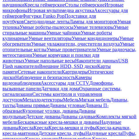
наушники
Кресла геймерские
Столы геймерские
Игровые
микрофоны
Игровая мультимедиа акустика
Аксессуары для
геймеров
Фигурки Funko Pop
Подставки для
ноутбуков
Светодиодные ленты
Лампы для мониторов
Умная
техника
Умные роботы-пылесосы
Умные телевизоры
Умные
стиральные машины
Умные чайники
Умные роботы
кулинарные
Умные вентиляторы
Умные кондиционеры
Умные
обогреватели
Умные увлажнители, очистители воздуха
Умные
отопительные котлы
Умные проветриватели
Умные радиочасы,
метеостанции
Умные кормушки и поилки для
животных
Умные напольные весы
Накопители данных
USB
Flash накопители
Внешние HDD, SSD диски
Карты
памяти
Сетевые накопители
Картридеры
Оптические
диски
Наблюдение и безопасность
Камеры
видеонаблюдения
Аксессуары для CCTV
Домофоны,
вызывные панели
Датчики для дома
Охранные системы,
сигнализации
Системы контроля и управления
доступом
Металлодетекторы
Мебель
Мягкая мебель
Диваны,
тахты
Диваны прямые
Диваны угловые
Диваны П-
образные
Кухонные уголки, диваны
Диваны
модульные
Детские диваны
Диваны садовые
Комплекты мягкой
мебели
Бескаркасные кресла-мешки и диваны
Надувные
диваны
Кресла
Кресла
Кресла-мешки и пуфы
Кресла-качалки,
кресла-маятники
Детские кресла, пуфы
Надувные кресла
Пуфы,
оттоманки
Кресла-кровати
Игровая мебель
Кресла