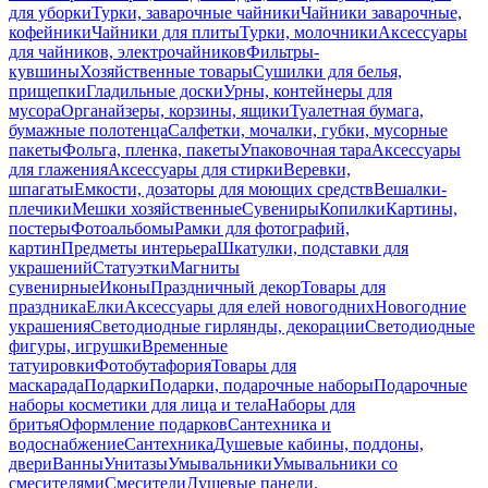
для уборки
Турки, заварочные чайники
Чайники заварочные,
кофейники
Чайники для плиты
Турки, молочники
Аксессуары
для чайников, электрочайников
Фильтры-
кувшины
Хозяйственные товары
Сушилки для белья,
прищепки
Гладильные доски
Урны, контейнеры для
мусора
Органайзеры, корзины, ящики
Туалетная бумага,
бумажные полотенца
Салфетки, мочалки, губки, мусорные
пакеты
Фольга, пленка, пакеты
Упаковочная тара
Аксессуары
для глажения
Аксессуары для стирки
Веревки,
шпагаты
Емкости, дозаторы для моющих средств
Вешалки-
плечики
Мешки хозяйственные
Сувениры
Копилки
Картины,
постеры
Фотоальбомы
Рамки для фотографий,
картин
Предметы интерьера
Шкатулки, подставки для
украшений
Статуэтки
Магниты
сувенирные
Иконы
Праздничный декор
Товары для
праздника
Елки
Аксессуары для елей новогодних
Новогодние
украшения
Светодиодные гирлянды, декорации
Светодиодные
фигуры, игрушки
Временные
татуировки
Фотобутафория
Товары для
маскарада
Подарки
Подарки, подарочные наборы
Подарочные
наборы косметики для лица и тела
Наборы для
бритья
Оформление подарков
Сантехника и
водоснабжение
Сантехника
Душевые кабины, поддоны,
двери
Ванны
Унитазы
Умывальники
Умывальники со
смесителями
Смесители
Душевые панели,