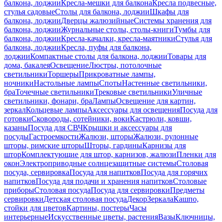
балкона, лоджии
Кресла-мешки для балкона
Кресла подвесные,
стулья садовые
Столы для балкона, лоджии
Шкафы для
балкона, лоджии
Дверцы жалюзийные
Системы хранения для
балкона, лоджии
Журнальные столы, столы-книги
Тумбы для
балкона, лоджии
Кресла-качалки, кресла-маятники
Стулья для
балкона, лоджии
Кресла, пуфы для балкона,
лоджии
Компактные столы для балкона, лоджии
Товары для
дома, бакалея
Освещение
Люстры, потолочные
светильники
Торшеры
Прикроватные лампы,
ночники
Настольные лампы
Споты
Настенные светильники,
бра
Точечные светильники
Трековые светильники
Уличные
светильники, фонари, бра
Лампы
Освещение для картин,
зеркал
Кольцевые лампы
Аксессуары для освещения
Посуда для
готовки
Сковороды, сотейники, воки
Кастрюли, ковши,
казаны
Посуда для СВЧ
Крышки и аксессуары для
посуды
Гастроемкости
Жалюзи, шторы
Жалюзи, рулонные
шторы, римские шторы
Шторы, гардины
Карнизы для
штор
Комплектующие для штор, карнизов, жалюзи
Пленки для
окон
Электроприводные солнцезащитные системы
Столовая
посуда, сервировка
Посуда для напитков
Посуда для горячих
напитков
Посуда для подачи и хранения напитков
Столовые
приборы
Столовая посуда
Посуда для сервировки
Предметы
сервировки
Детская столовая посуда
Декор
Зеркала
Кашпо,
стойки для цветов
Картины, постеры
Часы
интерьерные
Искусственные цветы, растения
Вазы
Ключницы,