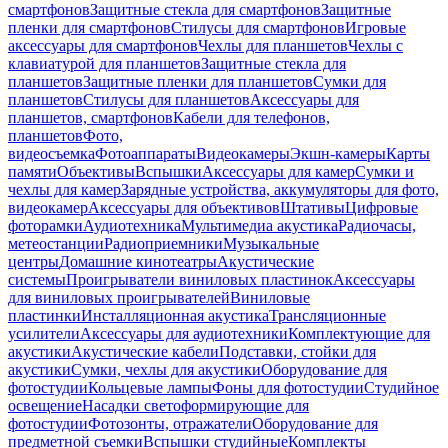
смартфонов
Защитные стекла для смартфонов
Защитные
пленки для смартфонов
Стилусы для смартфонов
Игровые
аксессуары для смартфонов
Чехлы для планшетов
Чехлы с
клавиатурой для планшетов
Защитные стекла для
планшетов
Защитные пленки для планшетов
Сумки для
планшетов
Стилусы для планшетов
Аксессуары для
планшетов, смартфонов
Кабели для телефонов,
планшетов
Фото,
видеосъемка
Фотоаппараты
Видеокамеры
Экшн-камеры
Карты
памяти
Объективы
Вспышки
Аксессуары для камер
Сумки и
чехлы для камер
Зарядные устройства, аккумуляторы для фото,
видеокамер
Аксессуары для объективов
Штативы
Цифровые
фоторамки
Аудиотехника
Мультимедиа акустика
Радиочасы,
метеостанции
Радиоприемники
Музыкальные
центры
Домашние кинотеатры
Акустические
системы
Проигрыватели виниловых пластинок
Аксессуары
для виниловых проигрывателей
Виниловые
пластинки
Инсталляционная акустика
Трансляционные
усилители
Аксессуары для аудиотехники
Комплектующие для
акустики
Акустические кабели
Подставки, стойки для
акустики
Сумки, чехлы для акустики
Оборудование для
фотостудии
Кольцевые лампы
Фоны для фотостудии
Студийное
освещение
Насадки светоформирующие для
фотостудии
Фотозонты, отражатели
Оборудование для
предметной съемки
Вспышки студийные
Комплекты