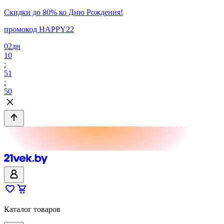
Скидки до 80% ко Дню Рождения!
промокод HAPPY22
02
дн
10
:
51
:
50
Каталог товаров