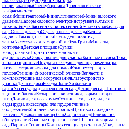
пылесосы, воздуходувки
Аэраторы,
скарификаторы
Снегоуборщики
Дровоколы
Сеялки,
разбрасыватели
семян
Минитракторы
Миникультиваторы
Мойки высокого
давления
Наборы садового электроинструмента
Отдых и
пикник
Батуты
Бассейны
Спа-бассейны
Комплекты мебели для
сада
Столы для сада
Стулья, кресла для сада
Качели
садовые
Гамаки, шезлонги
Раскладушки
Зонты,
тенты
Аксессуары для садовой мебели
Грили
Мангалы,
коптильни
Детская площадка
Сумки-
холодильники
Портативные колонки и
аудиосистемы
Оборудование для участка
Бытовые насосы
Люки
канализационные
Пруды, аксессуары для прудов
Фильтры,
насосы, стерилизаторы для прудов
Компрессоры для
прудов
Станции биологической очистки
Запчасти и
комплектующие для оборудования
Благоустройство
участка
Дачные дома
Беседки
Бани
Хозблоки и
сараи
Аксессуары для озеленения сада
Декор для сада
Почтовые
ящики, таблички
Козырьки
Скворечники, кормушки для
птиц
Домики для насекомых
Фонтаны, скульптуры для
сада
Пруды, аксессуары для прудов
Уличные
обогреватели
Уличные светильники
Противогололедные
реагенты
Декоративный щебень
Сад и огород
Поливочное
оборудование
Садовые опрыскиватели
Шланги для дома и
сада
Парники
Теплицы
Комплектующие для теплиц
Модульные