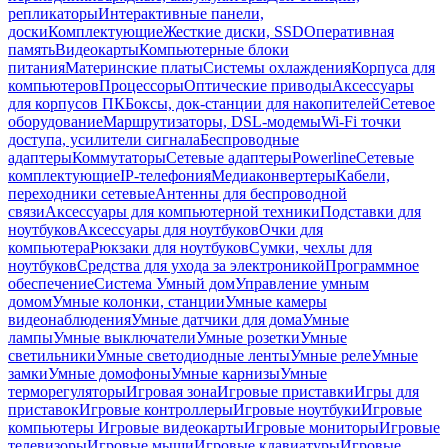
репликаторы
Интерактивные панели,
доски
Комплектующие
Жесткие диски, SSD
Оперативная
память
Видеокарты
Компьютерные блоки
питания
Материнские платы
Системы охлаждения
Корпуса для
компьютеров
Процессоры
Оптические приводы
Аксессуары
для корпусов ПК
Боксы, док-станции для накопителей
Сетевое
оборудование
Маршрутизаторы, DSL-модемы
Wi-Fi точки
доступа, усилители сигнала
Беспроводные
адаптеры
Коммутаторы
Сетевые адаптеры
Powerline
Сетевые
комплектующие
IP-телефония
Медиаконвертеры
Кабели,
переходники сетевые
Антенны для беспроводной
связи
Аксессуары для компьютерной техники
Подставки для
ноутбуков
Аксессуары для ноутбуков
Очки для
компьютера
Рюкзаки для ноутбуков
Сумки, чехлы для
ноутбуков
Средства для ухода за электроникой
Программное
обеспечение
Система Умный дом
Управление умным
домом
Умные колонки, станции
Умные камеры
видеонаблюдения
Умные датчики для дома
Умные
лампы
Умные выключатели
Умные розетки
Умные
светильники
Умные светодиодные ленты
Умные реле
Умные
замки
Умные домофоны
Умные карнизы
Умные
терморегуляторы
Игровая зона
Игровые приставки
Игры для
приставок
Игровые контроллеры
Игровые ноутбуки
Игровые
компьютеры
Игровые видеокарты
Игровые мониторы
Игровые
телевизоры
Игровые мыши
Игровые клавиатуры
Игровые