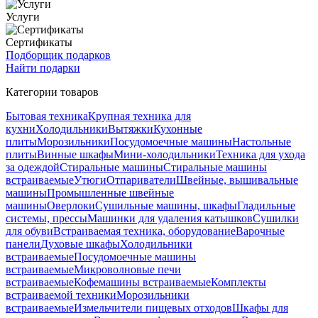
Услуги
Сертификаты
Подборщик подарков
Найти подарки
Категории товаров
Бытовая техника
Крупная техника для
кухни
Холодильники
Вытяжки
Кухонные
плиты
Морозильники
Посудомоечные машины
Настольные
плиты
Винные шкафы
Мини-холодильники
Техника для ухода
за одеждой
Стиральные машины
Стиральные машины
встраиваемые
Утюги
Отпариватели
Швейные, вышивальные
машины
Промышленные швейные
машины
Оверлоки
Сушильные машины, шкафы
Гладильные
системы, прессы
Машинки для удаления катышков
Сушилки
для обуви
Встраиваемая техника, оборудование
Варочные
панели
Духовые шкафы
Холодильники
встраиваемые
Посудомоечные машины
встраиваемые
Микроволновые печи
встраиваемые
Кофемашины встраиваемые
Комплекты
встраиваемой техники
Морозильники
встраиваемые
Измельчители пищевых отходов
Шкафы для