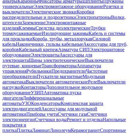
анкеры
Карабины
Фиксаторы арматуры
Шплинты
Пружины
универсальные
Электромонтажное оборудование
Розетки и
выключатели
Электрические звонки
Коробки
распределительные и подрозетники
Электропатроны
Вилки,
штепсели
Заземление
Электромонтажные
изделия
Клеммы
Средства диэлектрические
Трубки
термоусаживаемые
Изолирующие зажимы
Кабель и системы
для прокладки
Короба, трубы, металлорукав
Силовой
кабель
Наконечники, гильзы кабельные
Аксессуары для труб,
коробов
Кабельный крепеж
Арматура СИП
Электрощитовое
оборудование
Электрощиты
Аксессуары для
электрощита
Шины электротехнические
Выключатели
путевые, концевые
Трансформаторы
Аппаратура
управления
Рубильники
Предохранители
Частотные
преобразователи
Пускатели магнитные
Модульная
автоматика
Выключатели автоматические
Реле
Выключатели
нагрузки
Контакторы
Дополнительное модульное
оборудование
УЗИП
Автоматика пуска
двигателя
Дифференциальные
автоматы
УЗО
Конденсаторы
Комплексная защита
электродвигателей
Аксессуары для модульной
автоматики
Приборы учета
Счетчики газа
Счетчики
электроэнергии
Счетчики воды
Ремонт и отделка
Напольные
покрытия и
плитка
Плитка
Ламинат
Линолеум
Керамогранит
Спортивные