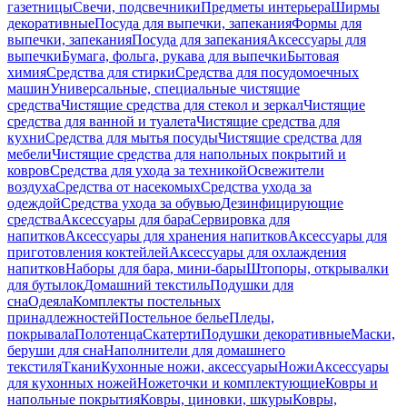
газетницы
Свечи, подсвечники
Предметы интерьера
Ширмы
декоративные
Посуда для выпечки, запекания
Формы для
выпечки, запекания
Посуда для запекания
Аксессуары для
выпечки
Бумага, фольга, рукава для выпечки
Бытовая
химия
Средства для стирки
Средства для посудомоечных
машин
Универсальные, специальные чистящие
средства
Чистящие средства для стекол и зеркал
Чистящие
средства для ванной и туалета
Чистящие средства для
кухни
Средства для мытья посуды
Чистящие средства для
мебели
Чистящие средства для напольных покрытий и
ковров
Средства для ухода за техникой
Освежители
воздуха
Средства от насекомых
Средства ухода за
одеждой
Средства ухода за обувью
Дезинфицирующие
средства
Аксессуары для бара
Сервировка для
напитков
Аксессуары для хранения напитков
Аксессуары для
приготовления коктейлей
Аксессуары для охлаждения
напитков
Наборы для бара, мини-бары
Штопоры, открывалки
для бутылок
Домашний текстиль
Подушки для
сна
Одеяла
Комплекты постельных
принадлежностей
Постельное белье
Пледы,
покрывала
Полотенца
Скатерти
Подушки декоративные
Маски,
беруши для сна
Наполнители для домашнего
текстиля
Ткани
Кухонные ножи, аксессуары
Ножи
Аксессуары
для кухонных ножей
Ножеточки и комплектующие
Ковры и
напольные покрытия
Ковры, циновки, шкуры
Ковры,