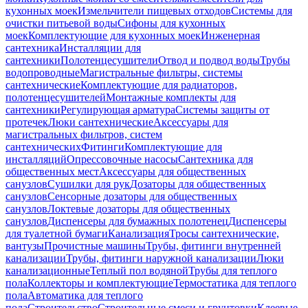
кухонных моек
Измельчители пищевых отходов
Системы для
очистки питьевой воды
Сифоны для кухонных
моек
Комплектующие для кухонных моек
Инженерная
сантехника
Инсталляции для
сантехники
Полотенцесушители
Отвод и подвод воды
Трубы
водопроводные
Магистральные фильтры, системы
сантехнические
Комплектующие для радиаторов,
полотенцесушителей
Монтажные комплекты для
сантехники
Регулирующая арматура
Системы защиты от
протечек
Люки сантехнические
Аксессуары для
магистральных фильтров, систем
сантехнических
Фитинги
Комплектующие для
инсталляций
Опрессовочные насосы
Сантехника для
общественных мест
Аксессуары для общественных
санузлов
Сушилки для рук
Дозаторы для общественных
санузлов
Сенсорные дозаторы для общественных
санузлов
Локтевые дозаторы для общественных
санузлов
Диспенсеры для бумажных полотенец
Диспенсеры
для туалетной бумаги
Канализация
Тросы сантехнические,
вантузы
Прочистные машины
Трубы, фитинги внутренней
канализации
Трубы, фитинги наружной канализации
Люки
канализационные
Теплый пол водяной
Трубы для теплого
пола
Коллекторы и комплектующие
Термостатика для теплого
пола
Автоматика для теплого
пола
Строительство
Строительные смеси и грунтовки
Клеевые