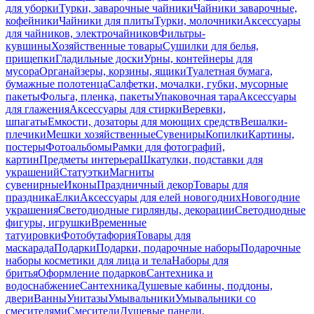
для уборки
Турки, заварочные чайники
Чайники заварочные,
кофейники
Чайники для плиты
Турки, молочники
Аксессуары
для чайников, электрочайников
Фильтры-
кувшины
Хозяйственные товары
Сушилки для белья,
прищепки
Гладильные доски
Урны, контейнеры для
мусора
Органайзеры, корзины, ящики
Туалетная бумага,
бумажные полотенца
Салфетки, мочалки, губки, мусорные
пакеты
Фольга, пленка, пакеты
Упаковочная тара
Аксессуары
для глажения
Аксессуары для стирки
Веревки,
шпагаты
Емкости, дозаторы для моющих средств
Вешалки-
плечики
Мешки хозяйственные
Сувениры
Копилки
Картины,
постеры
Фотоальбомы
Рамки для фотографий,
картин
Предметы интерьера
Шкатулки, подставки для
украшений
Статуэтки
Магниты
сувенирные
Иконы
Праздничный декор
Товары для
праздника
Елки
Аксессуары для елей новогодних
Новогодние
украшения
Светодиодные гирлянды, декорации
Светодиодные
фигуры, игрушки
Временные
татуировки
Фотобутафория
Товары для
маскарада
Подарки
Подарки, подарочные наборы
Подарочные
наборы косметики для лица и тела
Наборы для
бритья
Оформление подарков
Сантехника и
водоснабжение
Сантехника
Душевые кабины, поддоны,
двери
Ванны
Унитазы
Умывальники
Умывальники со
смесителями
Смесители
Душевые панели,