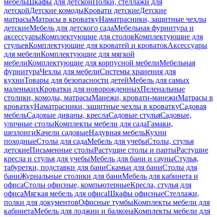
мебель
Шкафы для детской
Полки, стеллажи для
детской
Детские комоды
Кровати детские
Детские
матрасы
Матрасы в кроватку
Наматрасники, защитные чехлы
детские
Мебель для детского сада
Мебельная фурнитура и
аксессуары
Комплектующие для столов
Комплектующие для
стульев
Комплектующие для кроватей и кроваток
Аксессуары
для мебели
Комплектующие для мягкой
мебели
Комплектующие для корпусной мебели
Мебельная
фурнитура
Чехлы для мебели
Системы хранения для
кухни
Товары для безопасности детей
Мебель для самых
маленьких
Кроватки для новорожденных
Пеленальные
столики, комоды, матрасы
Манежи, кровати-манежи
Матрасы в
кроватку
Наматрасники, защитные чехлы в кроватку
Садовая
мебель
Садовые диваны, кресла
Садовые стулья
Садовые,
уличные столы
Комплекты мебели для сада
Гамаки,
шезлонги
Качели садовые
Надувная мебель
Кухни
походные
Столы для сада
Мебель для учебы
Столы, стулья
детские
Письменные столы
Растущие столы и парты
Растущие
кресла и стулья для учебы
Мебель для бани и сауны
Стулья,
табуретки, подставки для бани
Скамьи для бани
Столы для
бани
Журнальные столики для бани
Мебель для кабинета и
офиса
Столы офисные, компьютерные
Кресла, стулья для
офиса
Мягкая мебель для офиса
Шкафы офисные
Стеллажи,
полки для документов
Офисные тумбы
Комплекты мебели для
кабинета
Мебель для лоджии и балкона
Комплекты мебели для