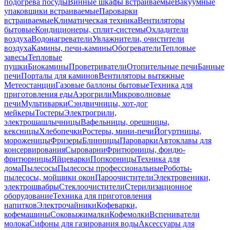
подогрева посуды
Винные шкафы встраиваемые
Вакуумные
упаковщики встраиваемые
Пароварки
встраиваемые
Климатическая техника
Вентиляторы
бытовые
Кондиционеры, сплит-системы
Охладители
воздуха
Водонагреватели
Увлажнители, очистители
воздуха
Камины, печи-камины
Обогреватели
Тепловые
завесы
Тепловые
пушки
Биокамины
Проветриватели
Отопительные печи
Банные
печи
Порталы для каминов
Вентиляторы вытяжные
Метеостанции
Газовые баллоны бытовые
Техника для
приготовления еды
Аэрогрили
Микроволновые
печи
Мультиварки
Сэндвичницы, хот-дог
мейкеры
Тостеры
Электрогрили,
электрошашлычницы
Вафельницы, орешницы,
кексницы
Хлебопечки
Ростеры, мини-печи
Йогуртницы,
мороженицы
Фризеры
Блинницы
Пароварки
Автоклавы для
консервирования
Сыроварни
Фритюрницы, фондю-
фритюрницы
Яйцеварки
Попкорницы
Техника для
дома
Пылесосы
Пылесосы профессиональные
Роботы-
пылесосы, мойщики окон
Пароочистители
Электровеники,
электрошвабры
Стеклоочистители
Стерилизационное
оборудование
Техника для приготовления
напитков
Электрочайники
Кофеварки,
кофемашины
Соковыжималки
Кофемолки
Вспениватели
молока
Сифоны для газирования воды
Аксессуары для