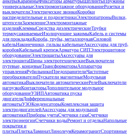
анкеры
Карабины
Фиксаторы арматуры
Шплинты
Пружины
универсальные
Электромонтажное оборудование
Розетки и
выключатели
Электрические звонки
Коробки
распределительные и подрозетники
Электропатроны
Вилки,
штепсели
Заземление
Электромонтажные
изделия
Клеммы
Средства диэлектрические
Трубки
термоусаживаемые
Изолирующие зажимы
Кабель и системы
для прокладки
Короба, трубы, металлорукав
Силовой
кабель
Наконечники, гильзы кабельные
Аксессуары для труб,
коробов
Кабельный крепеж
Арматура СИП
Электрощитовое
оборудование
Электрощиты
Аксессуары для
электрощита
Шины электротехнические
Выключатели
путевые, концевые
Трансформаторы
Аппаратура
управления
Рубильники
Предохранители
Частотные
преобразователи
Пускатели магнитные
Модульная
автоматика
Выключатели автоматические
Реле
Выключатели
нагрузки
Контакторы
Дополнительное модульное
оборудование
УЗИП
Автоматика пуска
двигателя
Дифференциальные
автоматы
УЗО
Конденсаторы
Комплексная защита
электродвигателей
Аксессуары для модульной
автоматики
Приборы учета
Счетчики газа
Счетчики
электроэнергии
Счетчики воды
Ремонт и отделка
Напольные
покрытия и
плитка
Плитка
Ламинат
Линолеум
Керамогранит
Спортивные