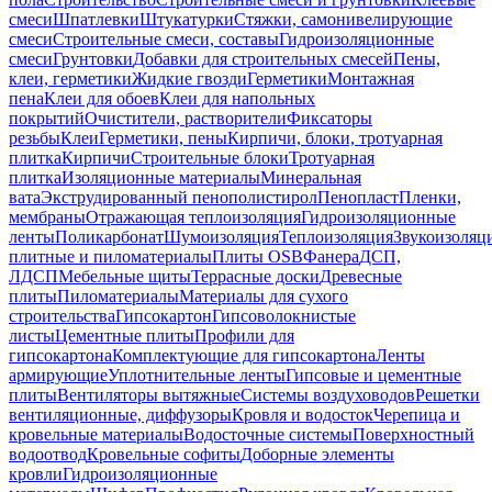
смеси
Шпатлевки
Штукатурки
Стяжки, самонивелирующие
смеси
Строительные смеси, составы
Гидроизоляционные
смеси
Грунтовки
Добавки для строительных смесей
Пены,
клеи, герметики
Жидкие гвозди
Герметики
Монтажная
пена
Клеи для обоев
Клеи для напольных
покрытий
Очистители, растворители
Фиксаторы
резьбы
Клеи
Герметики, пены
Кирпичи, блоки, тротуарная
плитка
Кирпичи
Строительные блоки
Тротуарная
плитка
Изоляционные материалы
Минеральная
вата
Экструдированный пенополистирол
Пенопласт
Пленки,
мембраны
Отражающая теплоизоляция
Гидроизоляционные
ленты
Поликарбонат
Шумоизоляция
Теплоизоляция
Звукоизоляц
плитные и пиломатериалы
Плиты OSB
Фанера
ДСП,
ЛДСП
Мебельные щиты
Террасные доски
Древесные
плиты
Пиломатериалы
Материалы для сухого
строительства
Гипсокартон
Гипсоволокнистые
листы
Цементные плиты
Профили для
гипсокартона
Комплектующие для гипсокартона
Ленты
армирующие
Уплотнительные ленты
Гипсовые и цементные
плиты
Вентиляторы вытяжные
Системы воздуховодов
Решетки
вентиляционные, диффузоры
Кровля и водосток
Черепица и
кровельные материалы
Водосточные системы
Поверхностный
водоотвод
Кровельные софиты
Доборные элементы
кровли
Гидроизоляционные