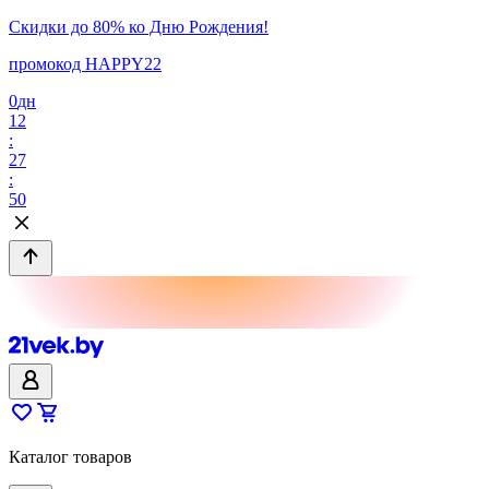
Скидки до 80% ко Дню Рождения!
промокод HAPPY22
0
дн
12
:
27
:
50
Каталог товаров