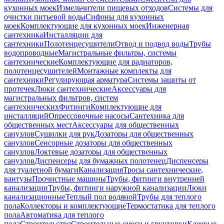
кухонных моек
Измельчители пищевых отходов
Системы для
очистки питьевой воды
Сифоны для кухонных
моек
Комплектующие для кухонных моек
Инженерная
сантехника
Инсталляции для
сантехники
Полотенцесушители
Отвод и подвод воды
Трубы
водопроводные
Магистральные фильтры, системы
сантехнические
Комплектующие для радиаторов,
полотенцесушителей
Монтажные комплекты для
сантехники
Регулирующая арматура
Системы защиты от
протечек
Люки сантехнические
Аксессуары для
магистральных фильтров, систем
сантехнических
Фитинги
Комплектующие для
инсталляций
Опрессовочные насосы
Сантехника для
общественных мест
Аксессуары для общественных
санузлов
Сушилки для рук
Дозаторы для общественных
санузлов
Сенсорные дозаторы для общественных
санузлов
Локтевые дозаторы для общественных
санузлов
Диспенсеры для бумажных полотенец
Диспенсеры
для туалетной бумаги
Канализация
Тросы сантехнические,
вантузы
Прочистные машины
Трубы, фитинги внутренней
канализации
Трубы, фитинги наружной канализации
Люки
канализационные
Теплый пол водяной
Трубы для теплого
пола
Коллекторы и комплектующие
Термостатика для теплого
пола
Автоматика для теплого
пола
Строительство
Строительные смеси и грунтовки
Клеевые