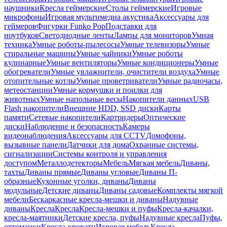
наушники
Кресла геймерские
Столы геймерские
Игровые
микрофоны
Игровая мультимедиа акустика
Аксессуары для
геймеров
Фигурки Funko Pop
Подставки для
ноутбуков
Светодиодные ленты
Лампы для мониторов
Умная
техника
Умные роботы-пылесосы
Умные телевизоры
Умные
стиральные машины
Умные чайники
Умные роботы
кулинарные
Умные вентиляторы
Умные кондиционеры
Умные
обогреватели
Умные увлажнители, очистители воздуха
Умные
отопительные котлы
Умные проветриватели
Умные радиочасы,
метеостанции
Умные кормушки и поилки для
животных
Умные напольные весы
Накопители данных
USB
Flash накопители
Внешние HDD, SSD диски
Карты
памяти
Сетевые накопители
Картридеры
Оптические
диски
Наблюдение и безопасность
Камеры
видеонаблюдения
Аксессуары для CCTV
Домофоны,
вызывные панели
Датчики для дома
Охранные системы,
сигнализации
Системы контроля и управления
доступом
Металлодетекторы
Мебель
Мягкая мебель
Диваны,
тахты
Диваны прямые
Диваны угловые
Диваны П-
образные
Кухонные уголки, диваны
Диваны
модульные
Детские диваны
Диваны садовые
Комплекты мягкой
мебели
Бескаркасные кресла-мешки и диваны
Надувные
диваны
Кресла
Кресла
Кресла-мешки и пуфы
Кресла-качалки,
кресла-маятники
Детские кресла, пуфы
Надувные кресла
Пуфы,
оттоманки
Кресла-кровати
Игровая мебель
Кресла