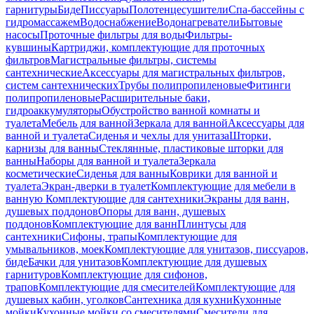
гарнитуры
Биде
Писсуары
Полотенцесушители
Спа-бассейны с
гидромассажем
Водоснабжение
Водонагреватели
Бытовые
насосы
Проточные фильтры для воды
Фильтры-
кувшины
Картриджи, комплектующие для проточных
фильтров
Магистральные фильтры, системы
сантехнические
Аксессуары для магистральных фильтров,
систем сантехнических
Трубы полипропиленовые
Фитинги
полипропиленовые
Расширительные баки,
гидроаккумуляторы
Обустройство ванной комнаты и
туалета
Мебель для ванной
Зеркала для ванной
Аксессуары для
ванной и туалета
Сиденья и чехлы для унитаза
Шторки,
карнизы для ванны
Стеклянные, пластиковые шторки для
ванны
Наборы для ванной и туалета
Зеркала
косметические
Сиденья для ванны
Коврики для ванной и
туалета
Экран-дверки в туалет
Комплектующие для мебели в
ванную
Комплектующие для сантехники
Экраны для ванн,
душевых поддонов
Опоры для ванн, душевых
поддонов
Комплектующие для ванн
Плинтусы для
сантехники
Сифоны, трапы
Комплектующие для
умывальников, моек
Комплектующие для унитазов, писсуаров,
биде
Бачки для унитазов
Комплектующие для душевых
гарнитуров
Комплектующие для сифонов,
трапов
Комплектующие для смесителей
Комплектующие для
душевых кабин, уголков
Сантехника для кухни
Кухонные
мойки
Кухонные мойки со смесителями
Смесители для