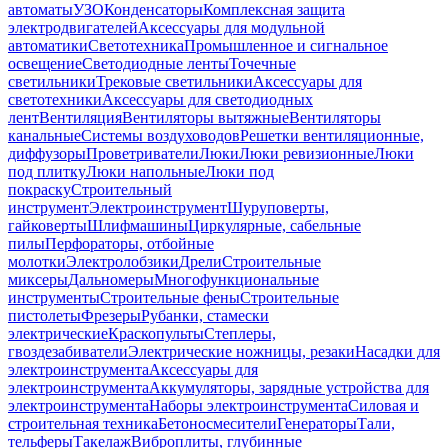
автоматы
УЗО
Конденсаторы
Комплексная защита
электродвигателей
Аксессуары для модульной
автоматики
Светотехника
Промышленное и сигнальное
освещение
Светодиодные ленты
Точечные
светильники
Трековые светильники
Аксессуары для
светотехники
Аксессуары для светодиодных
лент
Вентиляция
Вентиляторы вытяжные
Вентиляторы
канальные
Системы воздуховодов
Решетки вентиляционные,
диффузоры
Проветриватели
Люки
Люки ревизионные
Люки
под плитку
Люки напольные
Люки под
покраску
Строительный
инструмент
Электроинструмент
Шуруповерты,
гайковерты
Шлифмашины
Циркулярные, сабельные
пилы
Перфораторы, отбойные
молотки
Электролобзики
Дрели
Строительные
миксеры
Дальномеры
Многофункциональные
инструменты
Строительные фены
Строительные
пистолеты
Фрезеры
Рубанки, стамески
электрические
Краскопульты
Степлеры,
гвоздезабиватели
Электрические ножницы, резаки
Насадки для
электроинструмента
Аксессуары для
электроинструмента
Аккумуляторы, зарядные устройства для
электроинструмента
Наборы электроинструмента
Силовая и
строительная техника
Бетоносмесители
Генераторы
Тали,
тельферы
Такелаж
Виброплиты, глубинные