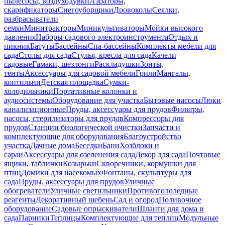
пылесосы, воздуходувки
Аэраторы,
скарификаторы
Снегоуборщики
Дровоколы
Сеялки,
разбрасыватели
семян
Минитракторы
Миникультиваторы
Мойки высокого
давления
Наборы садового электроинструмента
Отдых и
пикник
Батуты
Бассейны
Спа-бассейны
Комплекты мебели для
сада
Столы для сада
Стулья, кресла для сада
Качели
садовые
Гамаки, шезлонги
Раскладушки
Зонты,
тенты
Аксессуары для садовой мебели
Грили
Мангалы,
коптильни
Детская площадка
Сумки-
холодильники
Портативные колонки и
аудиосистемы
Оборудование для участка
Бытовые насосы
Люки
канализационные
Пруды, аксессуары для прудов
Фильтры,
насосы, стерилизаторы для прудов
Компрессоры для
прудов
Станции биологической очистки
Запчасти и
комплектующие для оборудования
Благоустройство
участка
Дачные дома
Беседки
Бани
Хозблоки и
сараи
Аксессуары для озеленения сада
Декор для сада
Почтовые
ящики, таблички
Козырьки
Скворечники, кормушки для
птиц
Домики для насекомых
Фонтаны, скульптуры для
сада
Пруды, аксессуары для прудов
Уличные
обогреватели
Уличные светильники
Противогололедные
реагенты
Декоративный щебень
Сад и огород
Поливочное
оборудование
Садовые опрыскиватели
Шланги для дома и
сада
Парники
Теплицы
Комплектующие для теплиц
Модульные