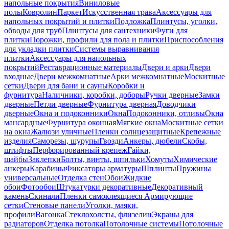
напольные покрытия
Виниловые
полы
Ковролин
Паркет
Искусственная трава
Аксессуары для
напольных покрытий и плитки
Подложка
Плинтусы, уголки,
обводы для труб
Плинтусы для сантехники
Фуги для
плитки
Порожки, профили для пола и плитки
Приспособления
для укладки плитки
Системы выравнивания
плитки
Аксессуары для напольных
покрытий
Реставрационные материалы
Двери и арки
Двери
входные
Двери межкомнатные
Арки межкомнатные
Москитные
сетки
Двери для бани и сауны
Коробки и
фурнитура
Наличники, коробки, доборы
Ручки дверные
Замки
дверные
Петли дверные
Фурнитура дверная
Доводчики
дверные
Окна и подоконники
Окна
Подоконники, отливы
Окна
мансардные
Фурнитура оконная
Мягкие окна
Москитные сетки
на окна
Жалюзи уличные
Пленки солнцезащитные
Крепежные
изделия
Саморезы, шурупы
Гвозди
Анкеры, дюбели
Скобы,
штифты
Перфорированный крепеж
Гайки,
шайбы
Заклепки
Болты, винты, шпильки
Хомуты
Химические
анкеры
Карабины
Фиксаторы арматуры
Шплинты
Пружины
универсальные
Отделка стен
Обои
Жидкие
обои
Фотообои
Штукатурки декоративные
Декоративный
камень
Скинали
Пленки самоклеящиеся
Армирующие
сетки
Стеновые панели
Уголки, маяки,
профили
Вагонка
Стеклохолсты, флизелин
Экраны для
радиаторов
Отделка потолка
Потолочные системы
Потолочные