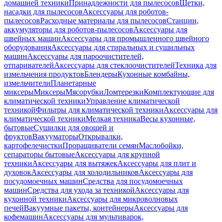
домашней техники
Принадлежности для пылесосов
Щетки,
насадки для пылесосов
Аксессуары для роботов-
пылесосов
Расходные материалы для пылесосов
Станции,
аккумуляторы для роботов-пылесосов
Аксессуары для
швейных машин
Аксессуары для промышленного швейного
оборудования
Аксессуары для стиральных и сушильных
машин
Аксессуары для пароочистителей,
отпаривателей
Аксессуары для стеклоочистителей
Техника для
измельчения продуктов
Блендеры
Кухонные комбайны,
измельчители
Планетарные
миксеры
Миксеры
Мясорубки
Ломтерезки
Комплектующие для
климатической техники
Управление климатической
техникой
Фильтры для климатической техники
Аксессуары для
климатической техники
Мелкая техника
Весы кухонные,
бытовые
Сушилки для овощей и
фруктов
Вакууматоры
Открывалки,
картофелечистки
Проращиватели семян
Маслобойки,
сепараторы бытовые
Аксессуары для крупной
техники
Аксессуары для вытяжек
Аксессуары для плит и
духовок
Аксессуары для холодильников
Аксессуары для
посудомоечных машин
Средства для посудомоечных
машин
Средства для ухода за техникой
Аксессуары для
кухонной техники
Аксессуары для микроволновых
печей
Вакуумные пакеты, контейнеры
Аксессуары для
кофемашин
Аксессуары для мультиварок,