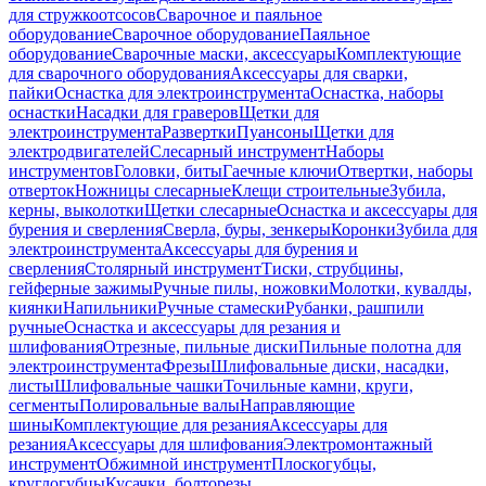
для стружкоотсосов
Сварочное и паяльное
оборудование
Сварочное оборудование
Паяльное
оборудование
Сварочные маски, аксессуары
Комплектующие
для сварочного оборудования
Аксессуары для сварки,
пайки
Оснастка для электроинструмента
Оснастка, наборы
оснастки
Насадки для граверов
Щетки для
электроинструмента
Развертки
Пуансоны
Щетки для
электродвигателей
Слесарный инструмент
Наборы
инструментов
Головки, биты
Гаечные ключи
Отвертки, наборы
отверток
Ножницы слесарные
Клещи строительные
Зубила,
керны, выколотки
Щетки слесарные
Оснастка и аксессуары для
бурения и сверления
Сверла, буры, зенкеры
Коронки
Зубила для
электроинструмента
Аксессуары для бурения и
сверления
Столярный инструмент
Тиски, струбцины,
гейферные зажимы
Ручные пилы, ножовки
Молотки, кувалды,
киянки
Напильники
Ручные стамески
Рубанки, рашпили
ручные
Оснастка и аксессуары для резания и
шлифования
Отрезные, пильные диски
Пильные полотна для
электроинструмента
Фрезы
Шлифовальные диски, насадки,
листы
Шлифовальные чашки
Точильные камни, круги,
сегменты
Полировальные валы
Направляющие
шины
Комплектующие для резания
Аксессуары для
резания
Аксессуары для шлифования
Электромонтажный
инструмент
Обжимной инструмент
Плоскогубцы,
круглогубцы
Кусачки, болторезы,