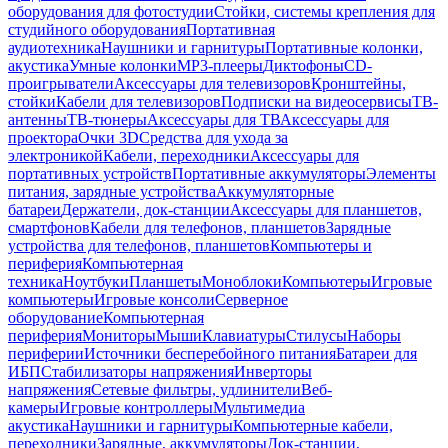
оборудования для фотостудии
Стойки, системы крепления для
студийного оборудования
Портативная
аудиотехника
Наушники и гарнитуры
Портативные колонки,
акустика
Умные колонки
MP3-плееры
Диктофоны
CD-
проигрыватели
Аксессуары для телевизоров
Кронштейны,
стойки
Кабели для телевизоров
Подписки на видеосервисы
ТВ-
антенны
ТВ-тюнеры
Аксессуары для ТВ
Аксессуары для
проектора
Очки 3D
Средства для ухода за
электроникой
Кабели, переходники
Аксессуары для
портативных устройств
Портативные аккумуляторы
Элементы
питания, зарядные устройства
Аккумуляторные
батареи
Держатели, док-станции
Аксессуары для планшетов,
смартфонов
Кабели для телефонов, планшетов
Зарядные
устройства для телефонов, планшетов
Компьютеры и
периферия
Компьютерная
техника
Ноутбуки
Планшеты
Моноблоки
Компьютеры
Игровые
компьютеры
Игровые консоли
Серверное
оборудование
Компьютерная
периферия
Мониторы
Мыши
Клавиатуры
Стилусы
Наборы
периферии
Источники бесперебойного питания
Батареи для
ИБП
Стабилизаторы напряжения
Инверторы
напряжения
Сетевые фильтры, удлинители
Веб-
камеры
Игровые контроллеры
Мультимедиа
акустика
Наушники и гарнитуры
Компьютерные кабели,
переходники
Зарядные, аккумуляторы
Док-станции,