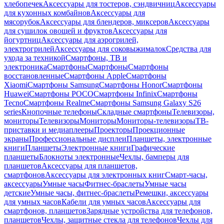
хлебопечек
Аксессуары для тостеров, сэндвичниц
Аксессуары
для кухонных комбайнов
Аксессуары для
мясорубок
Аксессуары для блендеров, миксеров
Аксессуары
для сушилок овощей и фруктов
Аксессуары для
йогуртниц
Аксессуары для аэрогрилей,
электрогрилей
Аксессуары для соковыжималок
Средства для
ухода за техникой
Смартфоны, ТВ и
электроника
Смартфоны
Смартфоны
Смартфоны
восстановленные
Смартфоны Apple
Смартфоны
Xiaomi
Смартфоны Samsung
Смартфоны Honor
Смартфоны
Huawei
Смартфоны POCO
Смартфоны Infinix
Смартфоны
Tecno
Смартфоны Realme
Смартфоны Samsung Galaxy S26
series
Кнопочные телефоны
Складные смартфоны
Телевизоры,
мониторы
Телевизоры
Мониторы
Мониторы-телевизоры
ТВ-
приставки и медиаплееры
Проекторы
Проекционные
экраны
Профессиональные дисплеи
Планшеты, электронные
книги
Планшеты
Электронные книги
Графические
планшеты
Блокноты электронные
Чехлы, бамперы для
планшетов
Аксессуары для планшетов,
смартфонов
Аксессуары для электронных книг
Смарт-часы,
аксессуары
Умные часы
Фитнес-браслеты
Умные часы
детские
Умные часы, фитнес-браслеты
Ремешки, аксессуары
для умных часов
Кабели для умных часов
Аксессуары для
смартфонов, планшетов
Зарядные устройства для телефонов,
планшетов
Чехлы, защитные стекла для телефонов
Чехлы для