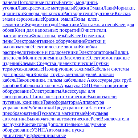
панели
Потолочные плиты
Багеты, молдинги,
уголки
Лакокрасочные материалы
Краски
Эмали
Лаки
Морилки,
пропитки
Колеры для краски
Растворители
Грунтовки
Краски,
эмали аэрозольные
Краски, эмали
Пены, клеи,
герметики
Жидкие гвозди
Герметики
Монтажная пена
Клеи для
обоев
Клеи для напольных покрытий
Очистители,
растворители
Фиксаторы резьбы
Клеи
Герметики,
пены
Электромонтажное оборудование
Розетки и
выключатели
Электрические звонки
Коробки
распределительные и подрозетники
Электропатроны
Вилки,
штепсели
Молниеприемники
Заземление
Электромонтажные
изделия
Клеммы
Средства диэлектрические
Трубки
термоусаживаемые
Изолирующие зажимы
Кабель и системы
для прокладки
Короба, трубы, металлорукав
Силовой
кабель
Наконечники, гильзы кабельные
Аксессуары для труб,
коробов
Кабельный крепеж
Арматура СИП
Электрощитовое
оборудование
Электрощиты
Аксессуары для
электрощита
Шины электротехнические
Выключатели
путевые, концевые
Трансформаторы
Аппаратура
управления
Рубильники
Предохранители
Частотные
преобразователи
Пускатели магнитные
Модульная
автоматика
Выключатели автоматические
Реле
Выключатели
нагрузки
Контакторы
Дополнительное модульное
оборудование
УЗИП
Автоматика пуска
двигателя
Дифференциальные