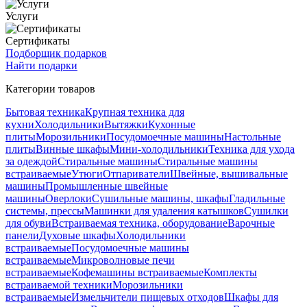
Услуги
Сертификаты
Подборщик подарков
Найти подарки
Категории товаров
Бытовая техника
Крупная техника для
кухни
Холодильники
Вытяжки
Кухонные
плиты
Морозильники
Посудомоечные машины
Настольные
плиты
Винные шкафы
Мини-холодильники
Техника для ухода
за одеждой
Стиральные машины
Стиральные машины
встраиваемые
Утюги
Отпариватели
Швейные, вышивальные
машины
Промышленные швейные
машины
Оверлоки
Сушильные машины, шкафы
Гладильные
системы, прессы
Машинки для удаления катышков
Сушилки
для обуви
Встраиваемая техника, оборудование
Варочные
панели
Духовые шкафы
Холодильники
встраиваемые
Посудомоечные машины
встраиваемые
Микроволновые печи
встраиваемые
Кофемашины встраиваемые
Комплекты
встраиваемой техники
Морозильники
встраиваемые
Измельчители пищевых отходов
Шкафы для