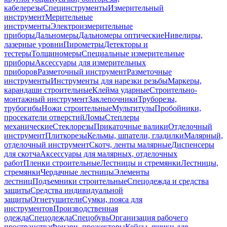
кабелерезы
Специнструменты
Измерительный
инструмент
Мерительные
инструменты
Электроизмерительные
приборы
Дальномеры
Дальномеры оптические
Нивелиры,
лазерные уровни
Пирометры
Детекторы и
тестеры
Толщиномеры
Специальные измерительные
приборы
Аксессуары для измерительных
приборов
Разметочный инструмент
Разметочные
инструменты
Инструменты для нарезки резьбы
Маркеры,
карандаши строительные
Клейма ударные
Строительно-
монтажный инструмент
Заклепочники
Труборезы,
трубогибы
Ножи строительные
Мультитулы
Пробойники,
просекатели отверстий
Ломы
Степлеры
механические
Стеклорезы
Прикаточные валики
Отделочный
инструмент
Плиткорезы
Кельмы, шпатели, гладилки
Малярный,
отделочный инструмент
Скотч, ленты малярные
Диспенсеры
для скотча
Аксессуары для малярных, отделочных
работ
Пленки строительные
Лестницы и стремянки
Лестницы,
стремянки
Чердачные лестницы
Элементы
лестниц
Подъемники строительные
Спецодежда и средства
защиты
Средства индивидуальной
защиты
Огнетушители
Сумки, пояса для
инструментов
Производственная
одежда
Спецодежда
Спецобувь
Организация рабочего
пространства
Фонари, прожекторы
Кейсы, ящики для