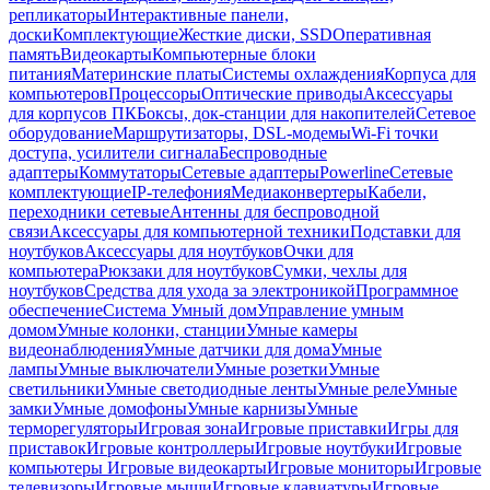
репликаторы
Интерактивные панели,
доски
Комплектующие
Жесткие диски, SSD
Оперативная
память
Видеокарты
Компьютерные блоки
питания
Материнские платы
Системы охлаждения
Корпуса для
компьютеров
Процессоры
Оптические приводы
Аксессуары
для корпусов ПК
Боксы, док-станции для накопителей
Сетевое
оборудование
Маршрутизаторы, DSL-модемы
Wi-Fi точки
доступа, усилители сигнала
Беспроводные
адаптеры
Коммутаторы
Сетевые адаптеры
Powerline
Сетевые
комплектующие
IP-телефония
Медиаконвертеры
Кабели,
переходники сетевые
Антенны для беспроводной
связи
Аксессуары для компьютерной техники
Подставки для
ноутбуков
Аксессуары для ноутбуков
Очки для
компьютера
Рюкзаки для ноутбуков
Сумки, чехлы для
ноутбуков
Средства для ухода за электроникой
Программное
обеспечение
Система Умный дом
Управление умным
домом
Умные колонки, станции
Умные камеры
видеонаблюдения
Умные датчики для дома
Умные
лампы
Умные выключатели
Умные розетки
Умные
светильники
Умные светодиодные ленты
Умные реле
Умные
замки
Умные домофоны
Умные карнизы
Умные
терморегуляторы
Игровая зона
Игровые приставки
Игры для
приставок
Игровые контроллеры
Игровые ноутбуки
Игровые
компьютеры
Игровые видеокарты
Игровые мониторы
Игровые
телевизоры
Игровые мыши
Игровые клавиатуры
Игровые