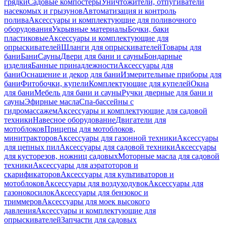
грядки
Садовые компостеры
Уничтожители, отпугиватели
насекомых и грызунов
Автоматизация и контроль
полива
Аксессуары и комплектующие для поливочного
оборудования
Укрывные материалы
Бочки, баки
пластиковые
Аксессуары и комплектующие для
опрыскивателей
Шланги для опрыскивателей
Товары для
бани
Бани
Сауны
Двери для бани и сауны
Бондарные
изделия
Банные принадлежности
Аксессуары для
бани
Оснащение и декор для бани
Измерительные приборы для
бани
Фитобочки, купели
Комплектующие для купелей
Окна
для бани
Мебель для бани и сауны
Ручки дверные для бани и
сауны
Эфирные масла
Спа-бассейны с
гидромассажем
Аксессуары и комплектующие для садовой
техники
Навесное оборудование
Двигатели для
мотоблоков
Прицепы для мотоблоков,
минитракторов
Аксессуары для газонной техники
Аксессуары
для цепных пил
Аксессуары для садовой техники
Аксессуары
для кусторезов, ножниц садовых
Моторные масла для садовой
техники
Аксессуары для аэратоторов и
скарификаторов
Аксессуары для культиваторов и
мотоблоков
Аксессуары для воздуходувок
Аксессуары для
газонокосилок
Аксессуары для бензокос и
триммеров
Аксессуары для моек высокого
давления
Аксессуары и комплектующие для
опрыскивателей
Запчасти для садовых