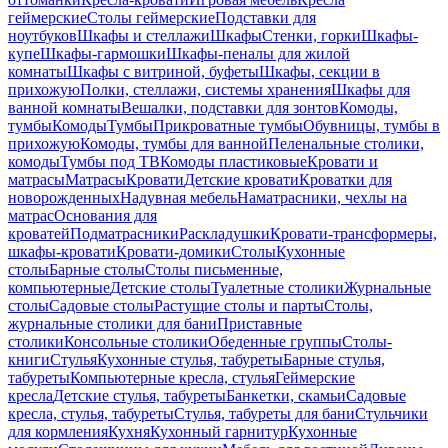
геймерские
Столы геймерские
Подставки для
ноутбуков
Шкафы и стеллажи
Шкафы
Стенки, горки
Шкафы-
купе
Шкафы-гармошки
Шкафы-пеналы для жилой
комнаты
Шкафы с витриной, буфеты
Шкафы, секции в
прихожую
Полки, стеллажи, системы хранения
Шкафы для
ванной комнаты
Вешалки, подставки для зонтов
Комоды,
тумбы
Комоды
Тумбы
Прикроватные тумбы
Обувницы, тумбы в
прихожую
Комоды, тумбы для ванной
Пеленальные столики,
комоды
Тумбы под ТВ
Комоды пластиковые
Кровати и
матрасы
Матрасы
Кровати
Детские кровати
Кроватки для
новорожденных
Надувная мебель
Наматрасники, чехлы на
матрас
Основания для
кроватей
Подматрасники
Раскладушки
Кровати-трансформеры,
шкафы-кровати
Кровати-домики
Столы
Кухонные
столы
Барные столы
Столы письменные,
компьютерные
Детские столы
Туалетные столики
Журнальные
столы
Садовые столы
Растущие столы и парты
Столы,
журнальные столики для бани
Приставные
столики
Консольные столики
Обеденные группы
Столы-
книги
Стулья
Кухонные стулья, табуреты
Барные стулья,
табуреты
Компьютерные кресла, стулья
Геймерские
кресла
Детские стулья, табуреты
Банкетки, скамьи
Садовые
кресла, стулья, табуреты
Стулья, табуреты для бани
Стульчики
для кормления
Кухня
Кухонный гарнитур
Кухонные