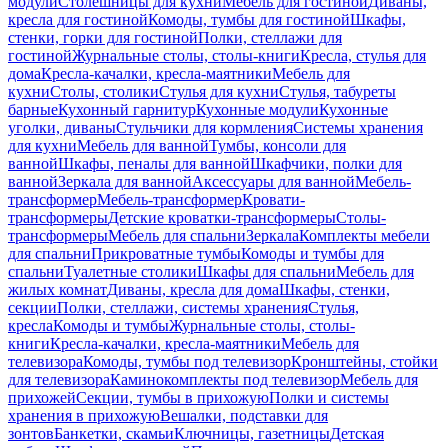
модули
Столешницы для кухни
Мебель для гостиной
Диваны,
кресла для гостиной
Комоды, тумбы для гостиной
Шкафы,
стенки, горки для гостиной
Полки, стеллажи для
гостиной
Журнальные столы, столы-книги
Кресла, стулья для
дома
Кресла-качалки, кресла-маятники
Мебель для
кухни
Столы, столики
Стулья для кухни
Стулья, табуреты
барные
Кухонный гарнитур
Кухонные модули
Кухонные
уголки, диваны
Стульчики для кормления
Системы хранения
для кухни
Мебель для ванной
Тумбы, консоли для
ванной
Шкафы, пеналы для ванной
Шкафчики, полки для
ванной
Зеркала для ванной
Аксессуары для ванной
Мебель-
трансформер
Мебель-трансформер
Кровати-
трансформеры
Детские кроватки-трансформеры
Столы-
трансформеры
Мебель для спальни
Зеркала
Комплекты мебели
для спальни
Прикроватные тумбы
Комоды и тумбы для
спальни
Туалетные столики
Шкафы для спальни
Мебель для
жилых комнат
Диваны, кресла для дома
Шкафы, стенки,
секции
Полки, стеллажи, системы хранения
Стулья,
кресла
Комоды и тумбы
Журнальные столы, столы-
книги
Кресла-качалки, кресла-маятники
Мебель для
телевизора
Комоды, тумбы под телевизор
Кронштейны, стойки
для телевизора
Каминокомплекты под телевизор
Мебель для
прихожей
Секции, тумбы в прихожую
Полки и системы
хранения в прихожую
Вешалки, подставки для
зонтов
Банкетки, скамьи
Ключницы, газетницы
Детская