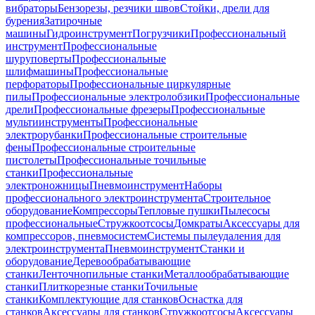
вибраторы
Бензорезы, резчики швов
Стойки, дрели для
бурения
Затирочные
машины
Гидроинструмент
Погрузчики
Профессиональный
инструмент
Профессиональные
шуруповерты
Профессиональные
шлифмашины
Профессиональные
перфораторы
Профессиональные циркулярные
пилы
Профессиональные электролобзики
Профессиональные
дрели
Профессиональные фрезеры
Профессиональные
мультиинструменты
Профессиональные
электрорубанки
Профессиональные строительные
фены
Профессиональные строительные
пистолеты
Профессиональные точильные
станки
Профессиональные
электроножницы
Пневмоинструмент
Наборы
профессионального электроинструмента
Строительное
оборудование
Компрессоры
Тепловые пушки
Пылесосы
профессиональные
Стружкоотсосы
Домкраты
Аксессуары для
компрессоров, пневмосистем
Системы пылеудаления для
электроинструмента
Пневмоинструмент
Станки и
оборудование
Деревообрабатывающие
станки
Ленточнопильные станки
Металлообрабатывающие
станки
Плиткорезные станки
Точильные
станки
Комплектующие для станков
Оснастка для
станков
Аксессуары для станков
Стружкоотсосы
Аксессуары