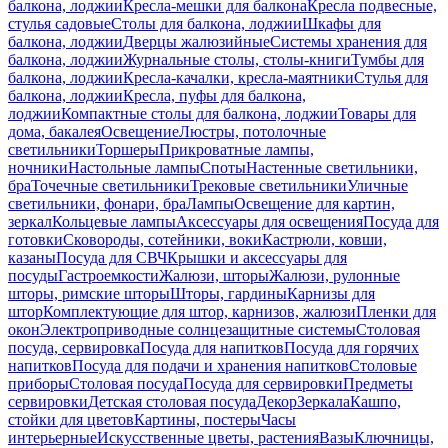
балкона, лоджии
Кресла-мешки для балкона
Кресла подвесные,
стулья садовые
Столы для балкона, лоджии
Шкафы для
балкона, лоджии
Дверцы жалюзийные
Системы хранения для
балкона, лоджии
Журнальные столы, столы-книги
Тумбы для
балкона, лоджии
Кресла-качалки, кресла-маятники
Стулья для
балкона, лоджии
Кресла, пуфы для балкона,
лоджии
Компактные столы для балкона, лоджии
Товары для
дома, бакалея
Освещение
Люстры, потолочные
светильники
Торшеры
Прикроватные лампы,
ночники
Настольные лампы
Споты
Настенные светильники,
бра
Точечные светильники
Трековые светильники
Уличные
светильники, фонари, бра
Лампы
Освещение для картин,
зеркал
Кольцевые лампы
Аксессуары для освещения
Посуда для
готовки
Сковороды, сотейники, воки
Кастрюли, ковши,
казаны
Посуда для СВЧ
Крышки и аксессуары для
посуды
Гастроемкости
Жалюзи, шторы
Жалюзи, рулонные
шторы, римские шторы
Шторы, гардины
Карнизы для
штор
Комплектующие для штор, карнизов, жалюзи
Пленки для
окон
Электроприводные солнцезащитные системы
Столовая
посуда, сервировка
Посуда для напитков
Посуда для горячих
напитков
Посуда для подачи и хранения напитков
Столовые
приборы
Столовая посуда
Посуда для сервировки
Предметы
сервировки
Детская столовая посуда
Декор
Зеркала
Кашпо,
стойки для цветов
Картины, постеры
Часы
интерьерные
Искусственные цветы, растения
Вазы
Ключницы,