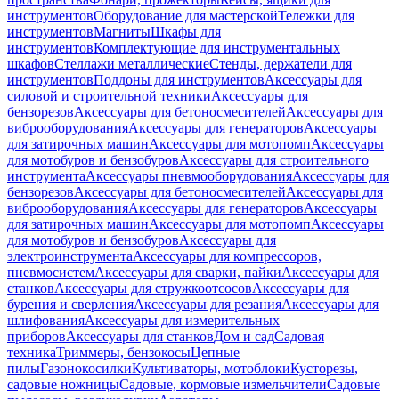
инструментов
Оборудование для мастерской
Тележки для
инструментов
Магниты
Шкафы для
инструментов
Комплектующие для инструментальных
шкафов
Стеллажи металлические
Стенды, держатели для
инструментов
Поддоны для инструментов
Аксессуары для
силовой и строительной техники
Аксессуары для
бензорезов
Аксессуары для бетоносмесителей
Аксессуары для
виброоборудования
Аксессуары для генераторов
Аксессуары
для затирочных машин
Аксессуары для мотопомп
Аксессуары
для мотобуров и бензобуров
Аксессуары для строительного
инструмента
Аксессуары пневмооборудования
Аксессуары для
бензорезов
Аксессуары для бетоносмесителей
Аксессуары для
виброоборудования
Аксессуары для генераторов
Аксессуары
для затирочных машин
Аксессуары для мотопомп
Аксессуары
для мотобуров и бензобуров
Аксессуары для
электроинструмента
Аксессуары для компрессоров,
пневмосистем
Аксессуары для сварки, пайки
Аксессуары для
станков
Аксессуары для стружкоотсосов
Аксессуары для
бурения и сверления
Аксессуары для резания
Аксессуары для
шлифования
Аксессуары для измерительных
приборов
Аксессуары для станков
Дом и сад
Садовая
техника
Триммеры, бензокосы
Цепные
пилы
Газонокосилки
Культиваторы, мотоблоки
Кусторезы,
садовые ножницы
Садовые, кормовые измельчители
Садовые