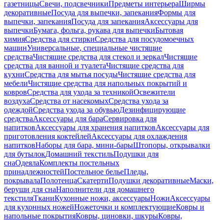
газетницы
Свечи, подсвечники
Предметы интерьера
Ширмы
декоративные
Посуда для выпечки, запекания
Формы для
выпечки, запекания
Посуда для запекания
Аксессуары для
выпечки
Бумага, фольга, рукава для выпечки
Бытовая
химия
Средства для стирки
Средства для посудомоечных
машин
Универсальные, специальные чистящие
средства
Чистящие средства для стекол и зеркал
Чистящие
средства для ванной и туалета
Чистящие средства для
кухни
Средства для мытья посуды
Чистящие средства для
мебели
Чистящие средства для напольных покрытий и
ковров
Средства для ухода за техникой
Освежители
воздуха
Средства от насекомых
Средства ухода за
одеждой
Средства ухода за обувью
Дезинфицирующие
средства
Аксессуары для бара
Сервировка для
напитков
Аксессуары для хранения напитков
Аксессуары для
приготовления коктейлей
Аксессуары для охлаждения
напитков
Наборы для бара, мини-бары
Штопоры, открывалки
для бутылок
Домашний текстиль
Подушки для
сна
Одеяла
Комплекты постельных
принадлежностей
Постельное белье
Пледы,
покрывала
Полотенца
Скатерти
Подушки декоративные
Маски,
беруши для сна
Наполнители для домашнего
текстиля
Ткани
Кухонные ножи, аксессуары
Ножи
Аксессуары
для кухонных ножей
Ножеточки и комплектующие
Ковры и
напольные покрытия
Ковры, циновки, шкуры
Ковры,