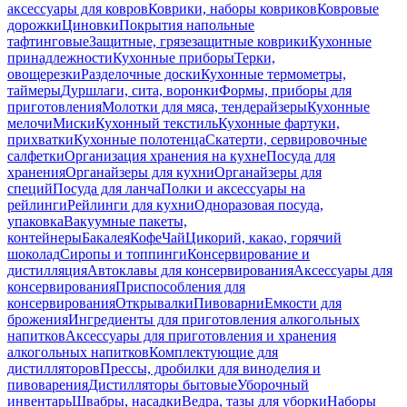
аксессуары для ковров
Коврики, наборы ковриков
Ковровые
дорожки
Циновки
Покрытия напольные
тафтинговые
Защитные, грязезащитные коврики
Кухонные
принадлежности
Кухонные приборы
Терки,
овощерезки
Разделочные доски
Кухонные термометры,
таймеры
Дуршлаги, сита, воронки
Формы, приборы для
приготовления
Молотки для мяса, тендерайзеры
Кухонные
мелочи
Миски
Кухонный текстиль
Кухонные фартуки,
прихватки
Кухонные полотенца
Скатерти, сервировочные
салфетки
Организация хранения на кухне
Посуда для
хранения
Органайзеры для кухни
Органайзеры для
специй
Посуда для ланча
Полки и аксессуары на
рейлинги
Рейлинги для кухни
Одноразовая посуда,
упаковка
Вакуумные пакеты,
контейнеры
Бакалея
Кофе
Чай
Цикорий, какао, горячий
шоколад
Сиропы и топпинги
Консервирование и
дистилляция
Автоклавы для консервирования
Аксессуары для
консервирования
Приспособления для
консервирования
Открывалки
Пивоварни
Емкости для
брожения
Ингредиенты для приготовления алкогольных
напитков
Аксессуары для приготовления и хранения
алкогольных напитков
Комплектующие для
дистилляторов
Прессы, дробилки для виноделия и
пивоварения
Дистилляторы бытовые
Уборочный
инвентарь
Швабры, насадки
Ведра, тазы для уборки
Наборы