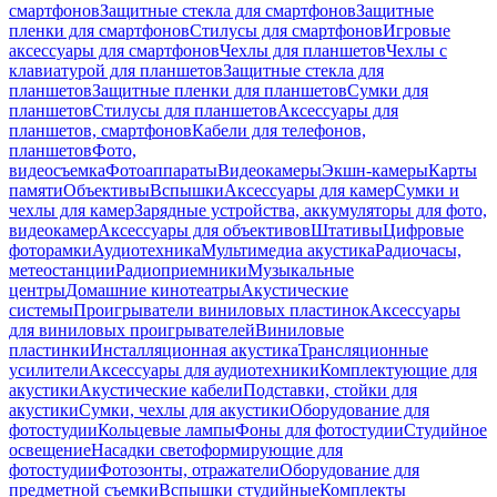
смартфонов
Защитные стекла для смартфонов
Защитные
пленки для смартфонов
Стилусы для смартфонов
Игровые
аксессуары для смартфонов
Чехлы для планшетов
Чехлы с
клавиатурой для планшетов
Защитные стекла для
планшетов
Защитные пленки для планшетов
Сумки для
планшетов
Стилусы для планшетов
Аксессуары для
планшетов, смартфонов
Кабели для телефонов,
планшетов
Фото,
видеосъемка
Фотоаппараты
Видеокамеры
Экшн-камеры
Карты
памяти
Объективы
Вспышки
Аксессуары для камер
Сумки и
чехлы для камер
Зарядные устройства, аккумуляторы для фото,
видеокамер
Аксессуары для объективов
Штативы
Цифровые
фоторамки
Аудиотехника
Мультимедиа акустика
Радиочасы,
метеостанции
Радиоприемники
Музыкальные
центры
Домашние кинотеатры
Акустические
системы
Проигрыватели виниловых пластинок
Аксессуары
для виниловых проигрывателей
Виниловые
пластинки
Инсталляционная акустика
Трансляционные
усилители
Аксессуары для аудиотехники
Комплектующие для
акустики
Акустические кабели
Подставки, стойки для
акустики
Сумки, чехлы для акустики
Оборудование для
фотостудии
Кольцевые лампы
Фоны для фотостудии
Студийное
освещение
Насадки светоформирующие для
фотостудии
Фотозонты, отражатели
Оборудование для
предметной съемки
Вспышки студийные
Комплекты