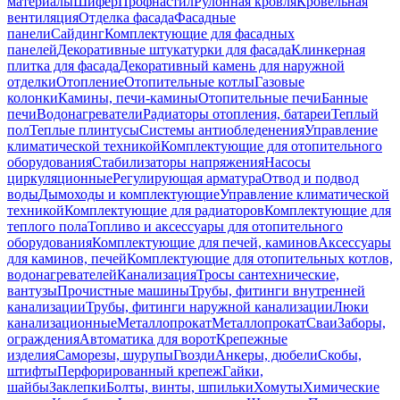
материалы
Шифер
Профнастил
Рулонная кровля
Кровельная
вентиляция
Отделка фасада
Фасадные
панели
Сайдинг
Комплектующие для фасадных
панелей
Декоративные штукатурки для фасада
Клинкерная
плитка для фасада
Декоративный камень для наружной
отделки
Отопление
Отопительные котлы
Газовые
колонки
Камины, печи-камины
Отопительные печи
Банные
печи
Водонагреватели
Радиаторы отопления, батареи
Теплый
пол
Теплые плинтусы
Системы антиобледенения
Управление
климатической техникой
Комплектующие для отопительного
оборудования
Стабилизаторы напряжения
Насосы
циркуляционные
Регулирующая арматура
Отвод и подвод
воды
Дымоходы и комплектующие
Управление климатической
техникой
Комплектующие для радиаторов
Комплектующие для
теплого пола
Топливо и аксессуары для отопительного
оборудования
Комплектующие для печей, каминов
Аксессуары
для каминов, печей
Комплектующие для отопительных котлов,
водонагревателей
Канализация
Тросы сантехнические,
вантузы
Прочистные машины
Трубы, фитинги внутренней
канализации
Трубы, фитинги наружной канализации
Люки
канализационные
Металлопрокат
Металлопрокат
Сваи
Заборы,
ограждения
Автоматика для ворот
Крепежные
изделия
Саморезы, шурупы
Гвозди
Анкеры, дюбели
Скобы,
штифты
Перфорированный крепеж
Гайки,
шайбы
Заклепки
Болты, винты, шпильки
Хомуты
Химические