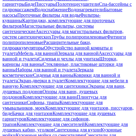
гарнитуры
Биде
Писсуары
Полотенцесушители
Спа-бассейны с
гидромассажем
Водоснабжение
Водонагреватели
Бытовые
насосы
Проточные фильтры для воды
Фильтры-
кувшины
Картриджи, комплектующие для проточных
фильтров
Магистральные фильтры, системы
сантехнические
Аксессуары для магистральных фильтров,
систем сантехнических
Трубы полипропиленовые
Фитинги
полипропиленовые
Расширительные баки,
гидроаккумуляторы
Обустройство ванной комнаты и
туалета
Мебель для ванной
Зеркала для ванной
Аксессуары для
ванной и туалета
Сиденья и чехлы для унитаза
Шторки,
карнизы для ванны
Стеклянные, пластиковые шторки для
ванны
Наборы для ванной и туалета
Зеркала
косметические
Сиденья для ванны
Коврики для ванной и
туалета
Экран-дверки в туалет
Комплектующие для мебели в
ванную
Комплектующие для сантехники
Экраны для ванн,
душевых поддонов
Опоры для ванн, душевых
поддонов
Комплектующие для ванн
Плинтусы для
сантехники
Сифоны, трапы
Комплектующие для
умывальников, моек
Комплектующие для унитазов, писсуаров,
биде
Бачки для унитазов
Комплектующие для душевых
гарнитуров
Комплектующие для сифонов,
трапов
Комплектующие для смесителей
Комплектующие для
душевых кабин, уголков
Сантехника для кухни
Кухонные
мойки
Кухонные мойки со смесителями
Смесители для