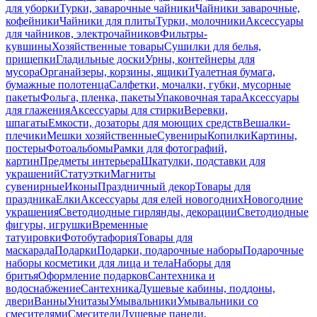
для уборки
Турки, заварочные чайники
Чайники заварочные,
кофейники
Чайники для плиты
Турки, молочники
Аксессуары
для чайников, электрочайников
Фильтры-
кувшины
Хозяйственные товары
Сушилки для белья,
прищепки
Гладильные доски
Урны, контейнеры для
мусора
Органайзеры, корзины, ящики
Туалетная бумага,
бумажные полотенца
Салфетки, мочалки, губки, мусорные
пакеты
Фольга, пленка, пакеты
Упаковочная тара
Аксессуары
для глажения
Аксессуары для стирки
Веревки,
шпагаты
Емкости, дозаторы для моющих средств
Вешалки-
плечики
Мешки хозяйственные
Сувениры
Копилки
Картины,
постеры
Фотоальбомы
Рамки для фотографий,
картин
Предметы интерьера
Шкатулки, подставки для
украшений
Статуэтки
Магниты
сувенирные
Иконы
Праздничный декор
Товары для
праздника
Елки
Аксессуары для елей новогодних
Новогодние
украшения
Светодиодные гирлянды, декорации
Светодиодные
фигуры, игрушки
Временные
татуировки
Фотобутафория
Товары для
маскарада
Подарки
Подарки, подарочные наборы
Подарочные
наборы косметики для лица и тела
Наборы для
бритья
Оформление подарков
Сантехника и
водоснабжение
Сантехника
Душевые кабины, поддоны,
двери
Ванны
Унитазы
Умывальники
Умывальники со
смесителями
Смесители
Душевые панели,