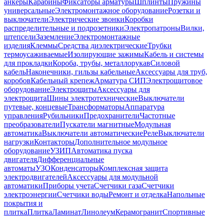
анкеры
Карабины
Фиксаторы арматуры
Шплинты
Пружины
универсальные
Электромонтажное оборудование
Розетки и
выключатели
Электрические звонки
Коробки
распределительные и подрозетники
Электропатроны
Вилки,
штепсели
Заземление
Электромонтажные
изделия
Клеммы
Средства диэлектрические
Трубки
термоусаживаемые
Изолирующие зажимы
Кабель и системы
для прокладки
Короба, трубы, металлорукав
Силовой
кабель
Наконечники, гильзы кабельные
Аксессуары для труб,
коробов
Кабельный крепеж
Арматура СИП
Электрощитовое
оборудование
Электрощиты
Аксессуары для
электрощита
Шины электротехнические
Выключатели
путевые, концевые
Трансформаторы
Аппаратура
управления
Рубильники
Предохранители
Частотные
преобразователи
Пускатели магнитные
Модульная
автоматика
Выключатели автоматические
Реле
Выключатели
нагрузки
Контакторы
Дополнительное модульное
оборудование
УЗИП
Автоматика пуска
двигателя
Дифференциальные
автоматы
УЗО
Конденсаторы
Комплексная защита
электродвигателей
Аксессуары для модульной
автоматики
Приборы учета
Счетчики газа
Счетчики
электроэнергии
Счетчики воды
Ремонт и отделка
Напольные
покрытия и
плитка
Плитка
Ламинат
Линолеум
Керамогранит
Спортивные