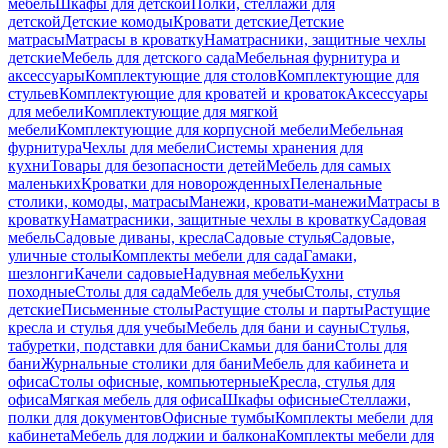
мебель
Шкафы для детской
Полки, стеллажи для
детской
Детские комоды
Кровати детские
Детские
матрасы
Матрасы в кроватку
Наматрасники, защитные чехлы
детские
Мебель для детского сада
Мебельная фурнитура и
аксессуары
Комплектующие для столов
Комплектующие для
стульев
Комплектующие для кроватей и кроваток
Аксессуары
для мебели
Комплектующие для мягкой
мебели
Комплектующие для корпусной мебели
Мебельная
фурнитура
Чехлы для мебели
Системы хранения для
кухни
Товары для безопасности детей
Мебель для самых
маленьких
Кроватки для новорожденных
Пеленальные
столики, комоды, матрасы
Манежи, кровати-манежи
Матрасы в
кроватку
Наматрасники, защитные чехлы в кроватку
Садовая
мебель
Садовые диваны, кресла
Садовые стулья
Садовые,
уличные столы
Комплекты мебели для сада
Гамаки,
шезлонги
Качели садовые
Надувная мебель
Кухни
походные
Столы для сада
Мебель для учебы
Столы, стулья
детские
Письменные столы
Растущие столы и парты
Растущие
кресла и стулья для учебы
Мебель для бани и сауны
Стулья,
табуретки, подставки для бани
Скамьи для бани
Столы для
бани
Журнальные столики для бани
Мебель для кабинета и
офиса
Столы офисные, компьютерные
Кресла, стулья для
офиса
Мягкая мебель для офиса
Шкафы офисные
Стеллажи,
полки для документов
Офисные тумбы
Комплекты мебели для
кабинета
Мебель для лоджии и балкона
Комплекты мебели для