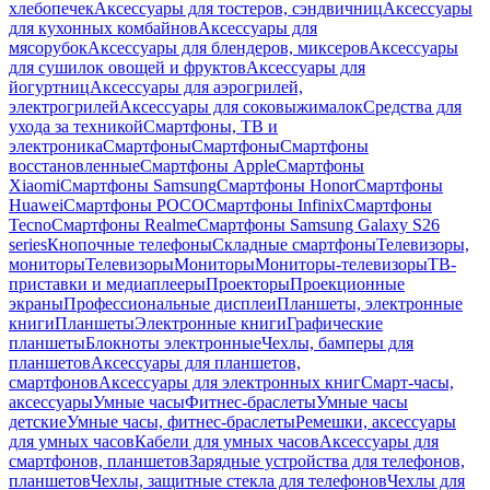
хлебопечек
Аксессуары для тостеров, сэндвичниц
Аксессуары
для кухонных комбайнов
Аксессуары для
мясорубок
Аксессуары для блендеров, миксеров
Аксессуары
для сушилок овощей и фруктов
Аксессуары для
йогуртниц
Аксессуары для аэрогрилей,
электрогрилей
Аксессуары для соковыжималок
Средства для
ухода за техникой
Смартфоны, ТВ и
электроника
Смартфоны
Смартфоны
Смартфоны
восстановленные
Смартфоны Apple
Смартфоны
Xiaomi
Смартфоны Samsung
Смартфоны Honor
Смартфоны
Huawei
Смартфоны POCO
Смартфоны Infinix
Смартфоны
Tecno
Смартфоны Realme
Смартфоны Samsung Galaxy S26
series
Кнопочные телефоны
Складные смартфоны
Телевизоры,
мониторы
Телевизоры
Мониторы
Мониторы-телевизоры
ТВ-
приставки и медиаплееры
Проекторы
Проекционные
экраны
Профессиональные дисплеи
Планшеты, электронные
книги
Планшеты
Электронные книги
Графические
планшеты
Блокноты электронные
Чехлы, бамперы для
планшетов
Аксессуары для планшетов,
смартфонов
Аксессуары для электронных книг
Смарт-часы,
аксессуары
Умные часы
Фитнес-браслеты
Умные часы
детские
Умные часы, фитнес-браслеты
Ремешки, аксессуары
для умных часов
Кабели для умных часов
Аксессуары для
смартфонов, планшетов
Зарядные устройства для телефонов,
планшетов
Чехлы, защитные стекла для телефонов
Чехлы для