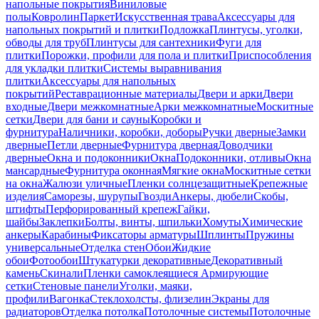
напольные покрытия
Виниловые
полы
Ковролин
Паркет
Искусственная трава
Аксессуары для
напольных покрытий и плитки
Подложка
Плинтусы, уголки,
обводы для труб
Плинтусы для сантехники
Фуги для
плитки
Порожки, профили для пола и плитки
Приспособления
для укладки плитки
Системы выравнивания
плитки
Аксессуары для напольных
покрытий
Реставрационные материалы
Двери и арки
Двери
входные
Двери межкомнатные
Арки межкомнатные
Москитные
сетки
Двери для бани и сауны
Коробки и
фурнитура
Наличники, коробки, доборы
Ручки дверные
Замки
дверные
Петли дверные
Фурнитура дверная
Доводчики
дверные
Окна и подоконники
Окна
Подоконники, отливы
Окна
мансардные
Фурнитура оконная
Мягкие окна
Москитные сетки
на окна
Жалюзи уличные
Пленки солнцезащитные
Крепежные
изделия
Саморезы, шурупы
Гвозди
Анкеры, дюбели
Скобы,
штифты
Перфорированный крепеж
Гайки,
шайбы
Заклепки
Болты, винты, шпильки
Хомуты
Химические
анкеры
Карабины
Фиксаторы арматуры
Шплинты
Пружины
универсальные
Отделка стен
Обои
Жидкие
обои
Фотообои
Штукатурки декоративные
Декоративный
камень
Скинали
Пленки самоклеящиеся
Армирующие
сетки
Стеновые панели
Уголки, маяки,
профили
Вагонка
Стеклохолсты, флизелин
Экраны для
радиаторов
Отделка потолка
Потолочные системы
Потолочные