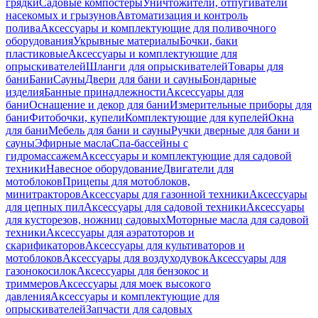
грядки
Садовые компостеры
Уничтожители, отпугиватели
насекомых и грызунов
Автоматизация и контроль
полива
Аксессуары и комплектующие для поливочного
оборудования
Укрывные материалы
Бочки, баки
пластиковые
Аксессуары и комплектующие для
опрыскивателей
Шланги для опрыскивателей
Товары для
бани
Бани
Сауны
Двери для бани и сауны
Бондарные
изделия
Банные принадлежности
Аксессуары для
бани
Оснащение и декор для бани
Измерительные приборы для
бани
Фитобочки, купели
Комплектующие для купелей
Окна
для бани
Мебель для бани и сауны
Ручки дверные для бани и
сауны
Эфирные масла
Спа-бассейны с
гидромассажем
Аксессуары и комплектующие для садовой
техники
Навесное оборудование
Двигатели для
мотоблоков
Прицепы для мотоблоков,
минитракторов
Аксессуары для газонной техники
Аксессуары
для цепных пил
Аксессуары для садовой техники
Аксессуары
для кусторезов, ножниц садовых
Моторные масла для садовой
техники
Аксессуары для аэратоторов и
скарификаторов
Аксессуары для культиваторов и
мотоблоков
Аксессуары для воздуходувок
Аксессуары для
газонокосилок
Аксессуары для бензокос и
триммеров
Аксессуары для моек высокого
давления
Аксессуары и комплектующие для
опрыскивателей
Запчасти для садовых