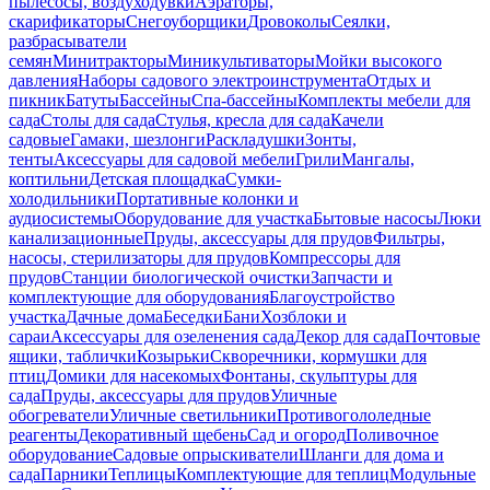
пылесосы, воздуходувки
Аэраторы,
скарификаторы
Снегоуборщики
Дровоколы
Сеялки,
разбрасыватели
семян
Минитракторы
Миникультиваторы
Мойки высокого
давления
Наборы садового электроинструмента
Отдых и
пикник
Батуты
Бассейны
Спа-бассейны
Комплекты мебели для
сада
Столы для сада
Стулья, кресла для сада
Качели
садовые
Гамаки, шезлонги
Раскладушки
Зонты,
тенты
Аксессуары для садовой мебели
Грили
Мангалы,
коптильни
Детская площадка
Сумки-
холодильники
Портативные колонки и
аудиосистемы
Оборудование для участка
Бытовые насосы
Люки
канализационные
Пруды, аксессуары для прудов
Фильтры,
насосы, стерилизаторы для прудов
Компрессоры для
прудов
Станции биологической очистки
Запчасти и
комплектующие для оборудования
Благоустройство
участка
Дачные дома
Беседки
Бани
Хозблоки и
сараи
Аксессуары для озеленения сада
Декор для сада
Почтовые
ящики, таблички
Козырьки
Скворечники, кормушки для
птиц
Домики для насекомых
Фонтаны, скульптуры для
сада
Пруды, аксессуары для прудов
Уличные
обогреватели
Уличные светильники
Противогололедные
реагенты
Декоративный щебень
Сад и огород
Поливочное
оборудование
Садовые опрыскиватели
Шланги для дома и
сада
Парники
Теплицы
Комплектующие для теплиц
Модульные