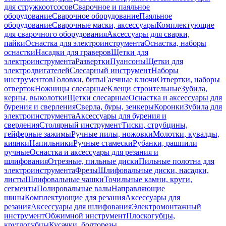
для стружкоотсосов
Сварочное и паяльное
оборудование
Сварочное оборудование
Паяльное
оборудование
Сварочные маски, аксессуары
Комплектующие
для сварочного оборудования
Аксессуары для сварки,
пайки
Оснастка для электроинструмента
Оснастка, наборы
оснастки
Насадки для граверов
Щетки для
электроинструмента
Развертки
Пуансоны
Щетки для
электродвигателей
Слесарный инструмент
Наборы
инструментов
Головки, биты
Гаечные ключи
Отвертки, наборы
отверток
Ножницы слесарные
Клещи строительные
Зубила,
керны, выколотки
Щетки слесарные
Оснастка и аксессуары для
бурения и сверления
Сверла, буры, зенкеры
Коронки
Зубила для
электроинструмента
Аксессуары для бурения и
сверления
Столярный инструмент
Тиски, струбцины,
гейферные зажимы
Ручные пилы, ножовки
Молотки, кувалды,
киянки
Напильники
Ручные стамески
Рубанки, рашпили
ручные
Оснастка и аксессуары для резания и
шлифования
Отрезные, пильные диски
Пильные полотна для
электроинструмента
Фрезы
Шлифовальные диски, насадки,
листы
Шлифовальные чашки
Точильные камни, круги,
сегменты
Полировальные валы
Направляющие
шины
Комплектующие для резания
Аксессуары для
резания
Аксессуары для шлифования
Электромонтажный
инструмент
Обжимной инструмент
Плоскогубцы,
круглогубцы
Кусачки, болторезы,