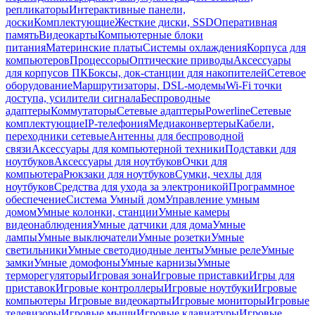
репликаторы
Интерактивные панели,
доски
Комплектующие
Жесткие диски, SSD
Оперативная
память
Видеокарты
Компьютерные блоки
питания
Материнские платы
Системы охлаждения
Корпуса для
компьютеров
Процессоры
Оптические приводы
Аксессуары
для корпусов ПК
Боксы, док-станции для накопителей
Сетевое
оборудование
Маршрутизаторы, DSL-модемы
Wi-Fi точки
доступа, усилители сигнала
Беспроводные
адаптеры
Коммутаторы
Сетевые адаптеры
Powerline
Сетевые
комплектующие
IP-телефония
Медиаконвертеры
Кабели,
переходники сетевые
Антенны для беспроводной
связи
Аксессуары для компьютерной техники
Подставки для
ноутбуков
Аксессуары для ноутбуков
Очки для
компьютера
Рюкзаки для ноутбуков
Сумки, чехлы для
ноутбуков
Средства для ухода за электроникой
Программное
обеспечение
Система Умный дом
Управление умным
домом
Умные колонки, станции
Умные камеры
видеонаблюдения
Умные датчики для дома
Умные
лампы
Умные выключатели
Умные розетки
Умные
светильники
Умные светодиодные ленты
Умные реле
Умные
замки
Умные домофоны
Умные карнизы
Умные
терморегуляторы
Игровая зона
Игровые приставки
Игры для
приставок
Игровые контроллеры
Игровые ноутбуки
Игровые
компьютеры
Игровые видеокарты
Игровые мониторы
Игровые
телевизоры
Игровые мыши
Игровые клавиатуры
Игровые