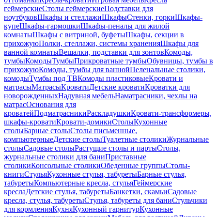
геймерские
Столы геймерские
Подставки для
ноутбуков
Шкафы и стеллажи
Шкафы
Стенки, горки
Шкафы-
купе
Шкафы-гармошки
Шкафы-пеналы для жилой
комнаты
Шкафы с витриной, буфеты
Шкафы, секции в
прихожую
Полки, стеллажи, системы хранения
Шкафы для
ванной комнаты
Вешалки, подставки для зонтов
Комоды,
тумбы
Комоды
Тумбы
Прикроватные тумбы
Обувницы, тумбы в
прихожую
Комоды, тумбы для ванной
Пеленальные столики,
комоды
Тумбы под ТВ
Комоды пластиковые
Кровати и
матрасы
Матрасы
Кровати
Детские кровати
Кроватки для
новорожденных
Надувная мебель
Наматрасники, чехлы на
матрас
Основания для
кроватей
Подматрасники
Раскладушки
Кровати-трансформеры,
шкафы-кровати
Кровати-домики
Столы
Кухонные
столы
Барные столы
Столы письменные,
компьютерные
Детские столы
Туалетные столики
Журнальные
столы
Садовые столы
Растущие столы и парты
Столы,
журнальные столики для бани
Приставные
столики
Консольные столики
Обеденные группы
Столы-
книги
Стулья
Кухонные стулья, табуреты
Барные стулья,
табуреты
Компьютерные кресла, стулья
Геймерские
кресла
Детские стулья, табуреты
Банкетки, скамьи
Садовые
кресла, стулья, табуреты
Стулья, табуреты для бани
Стульчики
для кормления
Кухня
Кухонный гарнитур
Кухонные