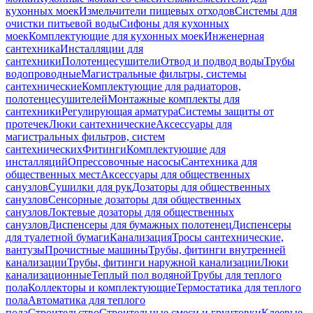
кухонных моек
Измельчители пищевых отходов
Системы для
очистки питьевой воды
Сифоны для кухонных
моек
Комплектующие для кухонных моек
Инженерная
сантехника
Инсталляции для
сантехники
Полотенцесушители
Отвод и подвод воды
Трубы
водопроводные
Магистральные фильтры, системы
сантехнические
Комплектующие для радиаторов,
полотенцесушителей
Монтажные комплекты для
сантехники
Регулирующая арматура
Системы защиты от
протечек
Люки сантехнические
Аксессуары для
магистральных фильтров, систем
сантехнических
Фитинги
Комплектующие для
инсталляций
Опрессовочные насосы
Сантехника для
общественных мест
Аксессуары для общественных
санузлов
Сушилки для рук
Дозаторы для общественных
санузлов
Сенсорные дозаторы для общественных
санузлов
Локтевые дозаторы для общественных
санузлов
Диспенсеры для бумажных полотенец
Диспенсеры
для туалетной бумаги
Канализация
Тросы сантехнические,
вантузы
Прочистные машины
Трубы, фитинги внутренней
канализации
Трубы, фитинги наружной канализации
Люки
канализационные
Теплый пол водяной
Трубы для теплого
пола
Коллекторы и комплектующие
Термостатика для теплого
пола
Автоматика для теплого
пола
Строительство
Строительные смеси и грунтовки
Клеевые