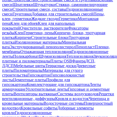
смеси
Шпатлевки
Штукатурки
Стяжки, самонивелирующие
смеси
Строительные смеси, составы
Гидроизоляционные
смеси
Грунтовки
Добавки для строительных смесей
Пены,
клеи, герметики
Жидкие гвозди
Герметики
Монтажная
пена
Клеи для обоев
Клеи для напольных
покрытий
Очистители, растворители
Фиксаторы
резьбы
Клеи
Герметики, пены
Кирпичи, блоки, тротуарная
плитка
Кирпичи
Строительные блоки
Тротуарная
плитка
Изоляционные материалы
Минеральная
вата
Экструдированный пенополистирол
Пенопласт
Пленки,
мембраны
Отражающая теплоизоляция
Гидроизоляционные
ленты
Поликарбонат
Шумоизоляция
Теплоизоляция
Звукоизоляц
плитные и пиломатериалы
Плиты OSB
Фанера
ДСП,
ЛДСП
Мебельные щиты
Террасные доски
Древесные
плиты
Пиломатериалы
Материалы для сухого
строительства
Гипсокартон
Гипсоволокнистые
листы
Цементные плиты
Профили для
гипсокартона
Комплектующие для гипсокартона
Ленты
армирующие
Уплотнительные ленты
Гипсовые и цементные
плиты
Вентиляторы вытяжные
Системы воздуховодов
Решетки
вентиляционные, диффузоры
Кровля и водосток
Черепица и
кровельные материалы
Водосточные системы
Поверхностный
водоотвод
Кровельные софиты
Доборные элементы
кровли
Гидроизоляционные