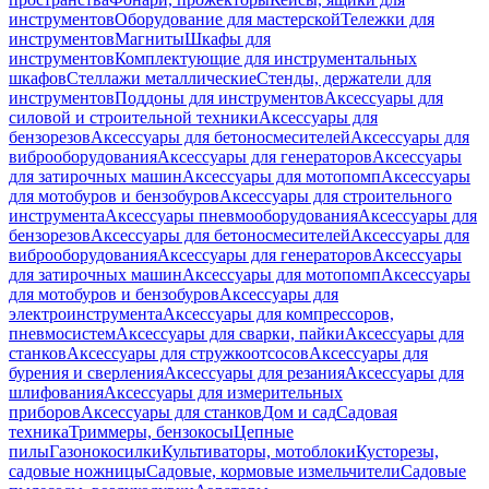
инструментов
Оборудование для мастерской
Тележки для
инструментов
Магниты
Шкафы для
инструментов
Комплектующие для инструментальных
шкафов
Стеллажи металлические
Стенды, держатели для
инструментов
Поддоны для инструментов
Аксессуары для
силовой и строительной техники
Аксессуары для
бензорезов
Аксессуары для бетоносмесителей
Аксессуары для
виброоборудования
Аксессуары для генераторов
Аксессуары
для затирочных машин
Аксессуары для мотопомп
Аксессуары
для мотобуров и бензобуров
Аксессуары для строительного
инструмента
Аксессуары пневмооборудования
Аксессуары для
бензорезов
Аксессуары для бетоносмесителей
Аксессуары для
виброоборудования
Аксессуары для генераторов
Аксессуары
для затирочных машин
Аксессуары для мотопомп
Аксессуары
для мотобуров и бензобуров
Аксессуары для
электроинструмента
Аксессуары для компрессоров,
пневмосистем
Аксессуары для сварки, пайки
Аксессуары для
станков
Аксессуары для стружкоотсосов
Аксессуары для
бурения и сверления
Аксессуары для резания
Аксессуары для
шлифования
Аксессуары для измерительных
приборов
Аксессуары для станков
Дом и сад
Садовая
техника
Триммеры, бензокосы
Цепные
пилы
Газонокосилки
Культиваторы, мотоблоки
Кусторезы,
садовые ножницы
Садовые, кормовые измельчители
Садовые