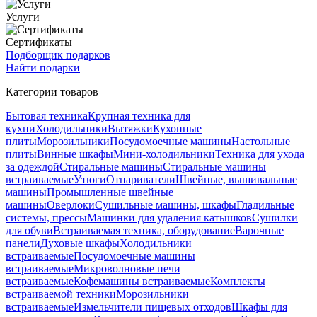
Услуги
Сертификаты
Подборщик подарков
Найти подарки
Категории товаров
Бытовая техника
Крупная техника для
кухни
Холодильники
Вытяжки
Кухонные
плиты
Морозильники
Посудомоечные машины
Настольные
плиты
Винные шкафы
Мини-холодильники
Техника для ухода
за одеждой
Стиральные машины
Стиральные машины
встраиваемые
Утюги
Отпариватели
Швейные, вышивальные
машины
Промышленные швейные
машины
Оверлоки
Сушильные машины, шкафы
Гладильные
системы, прессы
Машинки для удаления катышков
Сушилки
для обуви
Встраиваемая техника, оборудование
Варочные
панели
Духовые шкафы
Холодильники
встраиваемые
Посудомоечные машины
встраиваемые
Микроволновые печи
встраиваемые
Кофемашины встраиваемые
Комплекты
встраиваемой техники
Морозильники
встраиваемые
Измельчители пищевых отходов
Шкафы для