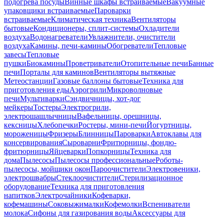
подогрева посуды
Винные шкафы встраиваемые
Вакуумные
упаковщики встраиваемые
Пароварки
встраиваемые
Климатическая техника
Вентиляторы
бытовые
Кондиционеры, сплит-системы
Охладители
воздуха
Водонагреватели
Увлажнители, очистители
воздуха
Камины, печи-камины
Обогреватели
Тепловые
завесы
Тепловые
пушки
Биокамины
Проветриватели
Отопительные печи
Банные
печи
Порталы для каминов
Вентиляторы вытяжные
Метеостанции
Газовые баллоны бытовые
Техника для
приготовления еды
Аэрогрили
Микроволновые
печи
Мультиварки
Сэндвичницы, хот-дог
мейкеры
Тостеры
Электрогрили,
электрошашлычницы
Вафельницы, орешницы,
кексницы
Хлебопечки
Ростеры, мини-печи
Йогуртницы,
мороженицы
Фризеры
Блинницы
Пароварки
Автоклавы для
консервирования
Сыроварни
Фритюрницы, фондю-
фритюрницы
Яйцеварки
Попкорницы
Техника для
дома
Пылесосы
Пылесосы профессиональные
Роботы-
пылесосы, мойщики окон
Пароочистители
Электровеники,
электрошвабры
Стеклоочистители
Стерилизационное
оборудование
Техника для приготовления
напитков
Электрочайники
Кофеварки,
кофемашины
Соковыжималки
Кофемолки
Вспениватели
молока
Сифоны для газирования воды
Аксессуары для