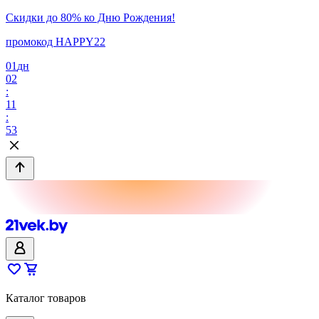
Скидки до 80% ко Дню Рождения!
промокод HAPPY22
01
дн
02
:
11
:
53
Каталог товаров