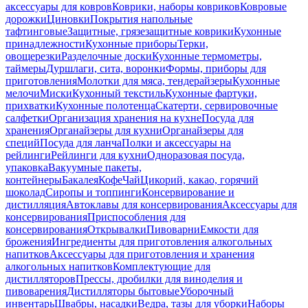
аксессуары для ковров
Коврики, наборы ковриков
Ковровые
дорожки
Циновки
Покрытия напольные
тафтинговые
Защитные, грязезащитные коврики
Кухонные
принадлежности
Кухонные приборы
Терки,
овощерезки
Разделочные доски
Кухонные термометры,
таймеры
Дуршлаги, сита, воронки
Формы, приборы для
приготовления
Молотки для мяса, тендерайзеры
Кухонные
мелочи
Миски
Кухонный текстиль
Кухонные фартуки,
прихватки
Кухонные полотенца
Скатерти, сервировочные
салфетки
Организация хранения на кухне
Посуда для
хранения
Органайзеры для кухни
Органайзеры для
специй
Посуда для ланча
Полки и аксессуары на
рейлинги
Рейлинги для кухни
Одноразовая посуда,
упаковка
Вакуумные пакеты,
контейнеры
Бакалея
Кофе
Чай
Цикорий, какао, горячий
шоколад
Сиропы и топпинги
Консервирование и
дистилляция
Автоклавы для консервирования
Аксессуары для
консервирования
Приспособления для
консервирования
Открывалки
Пивоварни
Емкости для
брожения
Ингредиенты для приготовления алкогольных
напитков
Аксессуары для приготовления и хранения
алкогольных напитков
Комплектующие для
дистилляторов
Прессы, дробилки для виноделия и
пивоварения
Дистилляторы бытовые
Уборочный
инвентарь
Швабры, насадки
Ведра, тазы для уборки
Наборы