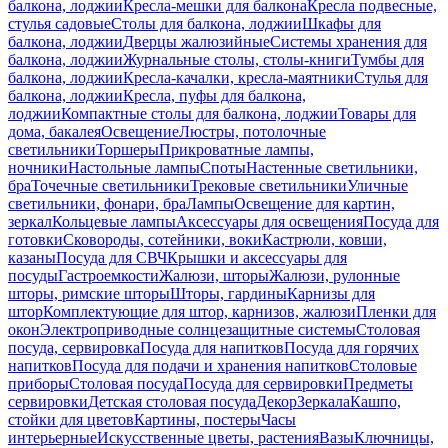
балкона, лоджии
Кресла-мешки для балкона
Кресла подвесные,
стулья садовые
Столы для балкона, лоджии
Шкафы для
балкона, лоджии
Дверцы жалюзийные
Системы хранения для
балкона, лоджии
Журнальные столы, столы-книги
Тумбы для
балкона, лоджии
Кресла-качалки, кресла-маятники
Стулья для
балкона, лоджии
Кресла, пуфы для балкона,
лоджии
Компактные столы для балкона, лоджии
Товары для
дома, бакалея
Освещение
Люстры, потолочные
светильники
Торшеры
Прикроватные лампы,
ночники
Настольные лампы
Споты
Настенные светильники,
бра
Точечные светильники
Трековые светильники
Уличные
светильники, фонари, бра
Лампы
Освещение для картин,
зеркал
Кольцевые лампы
Аксессуары для освещения
Посуда для
готовки
Сковороды, сотейники, воки
Кастрюли, ковши,
казаны
Посуда для СВЧ
Крышки и аксессуары для
посуды
Гастроемкости
Жалюзи, шторы
Жалюзи, рулонные
шторы, римские шторы
Шторы, гардины
Карнизы для
штор
Комплектующие для штор, карнизов, жалюзи
Пленки для
окон
Электроприводные солнцезащитные системы
Столовая
посуда, сервировка
Посуда для напитков
Посуда для горячих
напитков
Посуда для подачи и хранения напитков
Столовые
приборы
Столовая посуда
Посуда для сервировки
Предметы
сервировки
Детская столовая посуда
Декор
Зеркала
Кашпо,
стойки для цветов
Картины, постеры
Часы
интерьерные
Искусственные цветы, растения
Вазы
Ключницы,