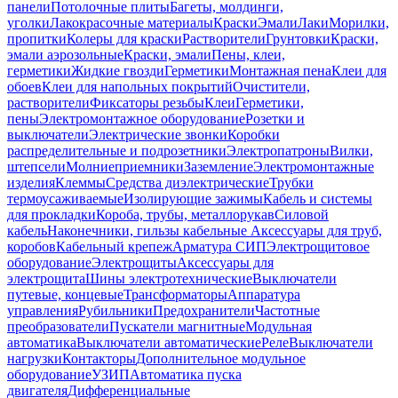
панели
Потолочные плиты
Багеты, молдинги,
уголки
Лакокрасочные материалы
Краски
Эмали
Лаки
Морилки,
пропитки
Колеры для краски
Растворители
Грунтовки
Краски,
эмали аэрозольные
Краски, эмали
Пены, клеи,
герметики
Жидкие гвозди
Герметики
Монтажная пена
Клеи для
обоев
Клеи для напольных покрытий
Очистители,
растворители
Фиксаторы резьбы
Клеи
Герметики,
пены
Электромонтажное оборудование
Розетки и
выключатели
Электрические звонки
Коробки
распределительные и подрозетники
Электропатроны
Вилки,
штепсели
Молниеприемники
Заземление
Электромонтажные
изделия
Клеммы
Средства диэлектрические
Трубки
термоусаживаемые
Изолирующие зажимы
Кабель и системы
для прокладки
Короба, трубы, металлорукав
Силовой
кабель
Наконечники, гильзы кабельные
Аксессуары для труб,
коробов
Кабельный крепеж
Арматура СИП
Электрощитовое
оборудование
Электрощиты
Аксессуары для
электрощита
Шины электротехнические
Выключатели
путевые, концевые
Трансформаторы
Аппаратура
управления
Рубильники
Предохранители
Частотные
преобразователи
Пускатели магнитные
Модульная
автоматика
Выключатели автоматические
Реле
Выключатели
нагрузки
Контакторы
Дополнительное модульное
оборудование
УЗИП
Автоматика пуска
двигателя
Дифференциальные