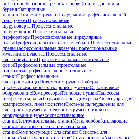
вибраторы
Бензорезы, резчики швов
Стойки, дрели для
бурения
Затирочные
машины
Гидроинструмент
Погрузчики
Профессиональный
инструмент
Профессиональные
шуруповерты
Профессиональные
шлифмашины
Профессиональные
перфораторы
Профессиональные циркулярные
пилы
Профессиональные электролобзики
Профессиональные
дрели
Профессиональные фрезеры
Профессиональные
мультиинструменты
Профессиональные
электрорубанки
Профессиональные строительные
фены
Профессиональные строительные
пистолеты
Профессиональные точильные
станки
Профессиональные
электроножницы
Пневмоинструмент
Наборы
профессионального электроинструмента
Строительное
оборудование
Компрессоры
Тепловые пушки
Пылесосы
профессиональные
Стружкоотсосы
Домкраты
Аксессуары для
компрессоров, пневмосистем
Системы пылеудаления для
электроинструмента
Пневмоинструмент
Станки и
оборудование
Деревообрабатывающие
станки
Ленточнопильные станки
Металлообрабатывающие
станки
Плиткорезные станки
Точильные
станки
Комплектующие для станков
Оснастка для
станков
Аксессуары для станков
Стружкоотсосы
Аксессуары