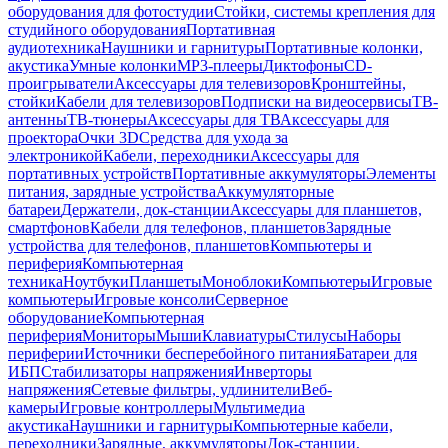
оборудования для фотостудии
Стойки, системы крепления для
студийного оборудования
Портативная
аудиотехника
Наушники и гарнитуры
Портативные колонки,
акустика
Умные колонки
MP3-плееры
Диктофоны
CD-
проигрыватели
Аксессуары для телевизоров
Кронштейны,
стойки
Кабели для телевизоров
Подписки на видеосервисы
ТВ-
антенны
ТВ-тюнеры
Аксессуары для ТВ
Аксессуары для
проектора
Очки 3D
Средства для ухода за
электроникой
Кабели, переходники
Аксессуары для
портативных устройств
Портативные аккумуляторы
Элементы
питания, зарядные устройства
Аккумуляторные
батареи
Держатели, док-станции
Аксессуары для планшетов,
смартфонов
Кабели для телефонов, планшетов
Зарядные
устройства для телефонов, планшетов
Компьютеры и
периферия
Компьютерная
техника
Ноутбуки
Планшеты
Моноблоки
Компьютеры
Игровые
компьютеры
Игровые консоли
Серверное
оборудование
Компьютерная
периферия
Мониторы
Мыши
Клавиатуры
Стилусы
Наборы
периферии
Источники бесперебойного питания
Батареи для
ИБП
Стабилизаторы напряжения
Инверторы
напряжения
Сетевые фильтры, удлинители
Веб-
камеры
Игровые контроллеры
Мультимедиа
акустика
Наушники и гарнитуры
Компьютерные кабели,
переходники
Зарядные, аккумуляторы
Док-станции,