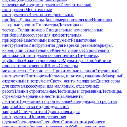
кабелерезы
Специнструменты
Измерительный
инструмент
Мерительные
инструменты
Электроизмерительные
приборы
Дальномеры
Дальномеры оптические
Нивелиры,
лазерные уровни
Пирометры
Детекторы и
тестеры
Толщиномеры
Специальные измерительные
приборы
Аксессуары для измерительных
приборов
Разметочный инструмент
Разметочные
инструменты
Инструменты для нарезки резьбы
Маркеры,
карандаши строительные
Клейма ударные
Строительно-
монтажный инструмент
Заклепочники
Труборезы,
трубогибы
Ножи строительные
Мультитулы
Пробойники,
просекатели отверстий
Ломы
Степлеры
механические
Стеклорезы
Прикаточные валики
Отделочный
инструмент
Плиткорезы
Кельмы, шпатели, гладилки
Малярный,
отделочный инструмент
Скотч, ленты малярные
Диспенсеры
для скотча
Аксессуары для малярных, отделочных
работ
Пленки строительные
Лестницы и стремянки
Лестницы,
стремянки
Чердачные лестницы
Элементы
лестниц
Подъемники строительные
Спецодежда и средства
защиты
Средства индивидуальной
защиты
Огнетушители
Сумки, пояса для
инструментов
Производственная
одежда
Спецодежда
Спецобувь
Организация рабочего
пространства
Фонари, прожекторы
Кейсы, ящики для