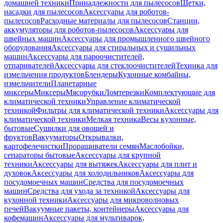
домашней техники
Принадлежности для пылесосов
Щетки,
насадки для пылесосов
Аксессуары для роботов-
пылесосов
Расходные материалы для пылесосов
Станции,
аккумуляторы для роботов-пылесосов
Аксессуары для
швейных машин
Аксессуары для промышленного швейного
оборудования
Аксессуары для стиральных и сушильных
машин
Аксессуары для пароочистителей,
отпаривателей
Аксессуары для стеклоочистителей
Техника для
измельчения продуктов
Блендеры
Кухонные комбайны,
измельчители
Планетарные
миксеры
Миксеры
Мясорубки
Ломтерезки
Комплектующие для
климатической техники
Управление климатической
техникой
Фильтры для климатической техники
Аксессуары для
климатической техники
Мелкая техника
Весы кухонные,
бытовые
Сушилки для овощей и
фруктов
Вакууматоры
Открывалки,
картофелечистки
Проращиватели семян
Маслобойки,
сепараторы бытовые
Аксессуары для крупной
техники
Аксессуары для вытяжек
Аксессуары для плит и
духовок
Аксессуары для холодильников
Аксессуары для
посудомоечных машин
Средства для посудомоечных
машин
Средства для ухода за техникой
Аксессуары для
кухонной техники
Аксессуары для микроволновых
печей
Вакуумные пакеты, контейнеры
Аксессуары для
кофемашин
Аксессуары для мультиварок,