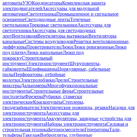
автоматы
УЗО
Конденсаторы
Комплексная защита
электродвигателей
Аксессуары для модульной
автоматики
Светотехника
Промышленное и сигнальное
освещение
Светодиодные ленты
Точечные
светильники
Трековые светильники
Аксессуары для
светотехники
Аксессуары для светодиодных
лент
Вентиляция
Вентиляторы вытяжные
Вентиляторы
канальные
Системы воздуховодов
Решетки вентиляционные,
диффузоры
Проветриватели
Люки
Люки ревизионные
Люки
под плитку
Люки напольные
Люки под
покраску
Строительный
инструмент
Электроинструмент
Шуруповерты,
гайковерты
Шлифмашины
Циркулярные, сабельные
пилы
Перфораторы, отбойные
молотки
Электролобзики
Дрели
Строительные
миксеры
Дальномеры
Многофункциональные
инструменты
Строительные фены
Строительные
пистолеты
Фрезеры
Рубанки, стамески
электрические
Краскопульты
Степлеры,
гвоздезабиватели
Электрические ножницы, резаки
Насадки для
электроинструмента
Аксессуары для
электроинструмента
Аккумуляторы, зарядные устройства для
электроинструмента
Наборы электроинструмента
Силовая и
строительная техника
Бетоносмесители
Генераторы
Тали,
тельферы
Такелаж
Виброплиты, глубинные