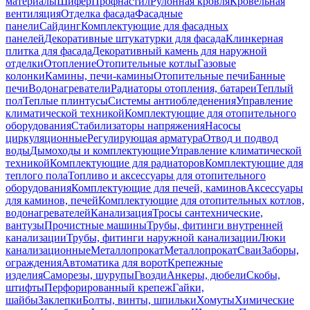
материалы
Шифер
Профнастил
Рулонная кровля
Кровельная
вентиляция
Отделка фасада
Фасадные
панели
Сайдинг
Комплектующие для фасадных
панелей
Декоративные штукатурки для фасада
Клинкерная
плитка для фасада
Декоративный камень для наружной
отделки
Отопление
Отопительные котлы
Газовые
колонки
Камины, печи-камины
Отопительные печи
Банные
печи
Водонагреватели
Радиаторы отопления, батареи
Теплый
пол
Теплые плинтусы
Системы антиобледенения
Управление
климатической техникой
Комплектующие для отопительного
оборудования
Стабилизаторы напряжения
Насосы
циркуляционные
Регулирующая арматура
Отвод и подвод
воды
Дымоходы и комплектующие
Управление климатической
техникой
Комплектующие для радиаторов
Комплектующие для
теплого пола
Топливо и аксессуары для отопительного
оборудования
Комплектующие для печей, каминов
Аксессуары
для каминов, печей
Комплектующие для отопительных котлов,
водонагревателей
Канализация
Тросы сантехнические,
вантузы
Прочистные машины
Трубы, фитинги внутренней
канализации
Трубы, фитинги наружной канализации
Люки
канализационные
Металлопрокат
Металлопрокат
Сваи
Заборы,
ограждения
Автоматика для ворот
Крепежные
изделия
Саморезы, шурупы
Гвозди
Анкеры, дюбели
Скобы,
штифты
Перфорированный крепеж
Гайки,
шайбы
Заклепки
Болты, винты, шпильки
Хомуты
Химические