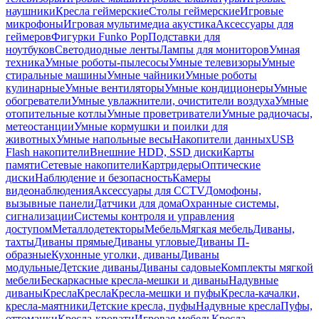
наушники
Кресла геймерские
Столы геймерские
Игровые
микрофоны
Игровая мультимедиа акустика
Аксессуары для
геймеров
Фигурки Funko Pop
Подставки для
ноутбуков
Светодиодные ленты
Лампы для мониторов
Умная
техника
Умные роботы-пылесосы
Умные телевизоры
Умные
стиральные машины
Умные чайники
Умные роботы
кулинарные
Умные вентиляторы
Умные кондиционеры
Умные
обогреватели
Умные увлажнители, очистители воздуха
Умные
отопительные котлы
Умные проветриватели
Умные радиочасы,
метеостанции
Умные кормушки и поилки для
животных
Умные напольные весы
Накопители данных
USB
Flash накопители
Внешние HDD, SSD диски
Карты
памяти
Сетевые накопители
Картридеры
Оптические
диски
Наблюдение и безопасность
Камеры
видеонаблюдения
Аксессуары для CCTV
Домофоны,
вызывные панели
Датчики для дома
Охранные системы,
сигнализации
Системы контроля и управления
доступом
Металлодетекторы
Мебель
Мягкая мебель
Диваны,
тахты
Диваны прямые
Диваны угловые
Диваны П-
образные
Кухонные уголки, диваны
Диваны
модульные
Детские диваны
Диваны садовые
Комплекты мягкой
мебели
Бескаркасные кресла-мешки и диваны
Надувные
диваны
Кресла
Кресла
Кресла-мешки и пуфы
Кресла-качалки,
кресла-маятники
Детские кресла, пуфы
Надувные кресла
Пуфы,
оттоманки
Кресла-кровати
Игровая мебель
Кресла