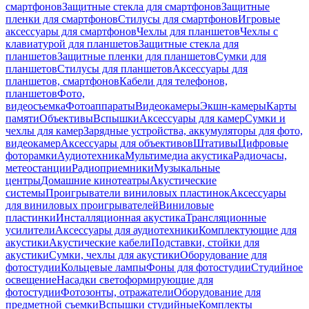
смартфонов
Защитные стекла для смартфонов
Защитные
пленки для смартфонов
Стилусы для смартфонов
Игровые
аксессуары для смартфонов
Чехлы для планшетов
Чехлы с
клавиатурой для планшетов
Защитные стекла для
планшетов
Защитные пленки для планшетов
Сумки для
планшетов
Стилусы для планшетов
Аксессуары для
планшетов, смартфонов
Кабели для телефонов,
планшетов
Фото,
видеосъемка
Фотоаппараты
Видеокамеры
Экшн-камеры
Карты
памяти
Объективы
Вспышки
Аксессуары для камер
Сумки и
чехлы для камер
Зарядные устройства, аккумуляторы для фото,
видеокамер
Аксессуары для объективов
Штативы
Цифровые
фоторамки
Аудиотехника
Мультимедиа акустика
Радиочасы,
метеостанции
Радиоприемники
Музыкальные
центры
Домашние кинотеатры
Акустические
системы
Проигрыватели виниловых пластинок
Аксессуары
для виниловых проигрывателей
Виниловые
пластинки
Инсталляционная акустика
Трансляционные
усилители
Аксессуары для аудиотехники
Комплектующие для
акустики
Акустические кабели
Подставки, стойки для
акустики
Сумки, чехлы для акустики
Оборудование для
фотостудии
Кольцевые лампы
Фоны для фотостудии
Студийное
освещение
Насадки светоформирующие для
фотостудии
Фотозонты, отражатели
Оборудование для
предметной съемки
Вспышки студийные
Комплекты