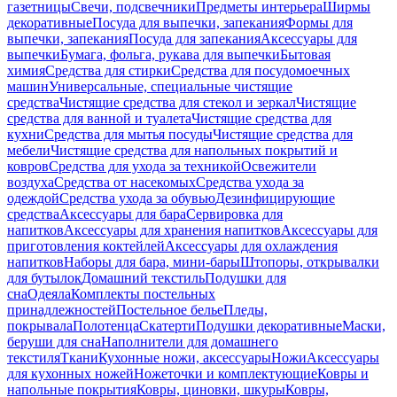
газетницы
Свечи, подсвечники
Предметы интерьера
Ширмы
декоративные
Посуда для выпечки, запекания
Формы для
выпечки, запекания
Посуда для запекания
Аксессуары для
выпечки
Бумага, фольга, рукава для выпечки
Бытовая
химия
Средства для стирки
Средства для посудомоечных
машин
Универсальные, специальные чистящие
средства
Чистящие средства для стекол и зеркал
Чистящие
средства для ванной и туалета
Чистящие средства для
кухни
Средства для мытья посуды
Чистящие средства для
мебели
Чистящие средства для напольных покрытий и
ковров
Средства для ухода за техникой
Освежители
воздуха
Средства от насекомых
Средства ухода за
одеждой
Средства ухода за обувью
Дезинфицирующие
средства
Аксессуары для бара
Сервировка для
напитков
Аксессуары для хранения напитков
Аксессуары для
приготовления коктейлей
Аксессуары для охлаждения
напитков
Наборы для бара, мини-бары
Штопоры, открывалки
для бутылок
Домашний текстиль
Подушки для
сна
Одеяла
Комплекты постельных
принадлежностей
Постельное белье
Пледы,
покрывала
Полотенца
Скатерти
Подушки декоративные
Маски,
беруши для сна
Наполнители для домашнего
текстиля
Ткани
Кухонные ножи, аксессуары
Ножи
Аксессуары
для кухонных ножей
Ножеточки и комплектующие
Ковры и
напольные покрытия
Ковры, циновки, шкуры
Ковры,