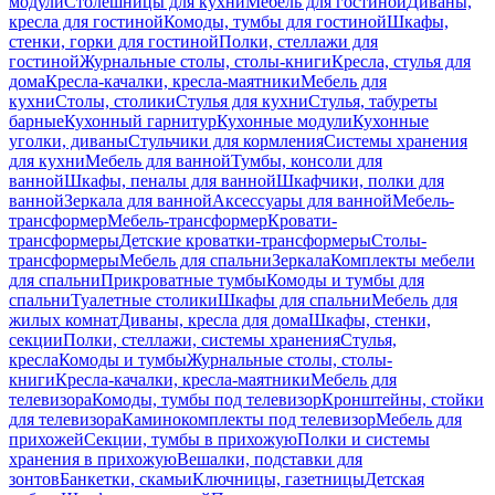
модули
Столешницы для кухни
Мебель для гостиной
Диваны,
кресла для гостиной
Комоды, тумбы для гостиной
Шкафы,
стенки, горки для гостиной
Полки, стеллажи для
гостиной
Журнальные столы, столы-книги
Кресла, стулья для
дома
Кресла-качалки, кресла-маятники
Мебель для
кухни
Столы, столики
Стулья для кухни
Стулья, табуреты
барные
Кухонный гарнитур
Кухонные модули
Кухонные
уголки, диваны
Стульчики для кормления
Системы хранения
для кухни
Мебель для ванной
Тумбы, консоли для
ванной
Шкафы, пеналы для ванной
Шкафчики, полки для
ванной
Зеркала для ванной
Аксессуары для ванной
Мебель-
трансформер
Мебель-трансформер
Кровати-
трансформеры
Детские кроватки-трансформеры
Столы-
трансформеры
Мебель для спальни
Зеркала
Комплекты мебели
для спальни
Прикроватные тумбы
Комоды и тумбы для
спальни
Туалетные столики
Шкафы для спальни
Мебель для
жилых комнат
Диваны, кресла для дома
Шкафы, стенки,
секции
Полки, стеллажи, системы хранения
Стулья,
кресла
Комоды и тумбы
Журнальные столы, столы-
книги
Кресла-качалки, кресла-маятники
Мебель для
телевизора
Комоды, тумбы под телевизор
Кронштейны, стойки
для телевизора
Каминокомплекты под телевизор
Мебель для
прихожей
Секции, тумбы в прихожую
Полки и системы
хранения в прихожую
Вешалки, подставки для
зонтов
Банкетки, скамьи
Ключницы, газетницы
Детская