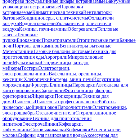
подогрева посуды
Винные шкафы встраиваемые
Вакуумные
упаковщики встраиваемые
Пароварки
встраиваемые
Климатическая техника
Вентиляторы
бытовые
Кондиционеры, сплит-системы
Охладители
воздуха
Водонагреватели
Увлажнители, очистители
воздуха
Камины, печи-камины
Обогреватели
Тепловые
завесы
Тепловые
пушки
Биокамины
Проветриватели
Отопительные печи
Банные
печи
Порталы для каминов
Вентиляторы вытяжные
Метеостанции
Газовые баллоны бытовые
Техника для
приготовления еды
Аэрогрили
Микроволновые
печи
Мультиварки
Сэндвичницы, хот-дог
мейкеры
Тостеры
Электрогрили,
электрошашлычницы
Вафельницы, орешницы,
кексницы
Хлебопечки
Ростеры, мини-печи
Йогуртницы,
мороженицы
Фризеры
Блинницы
Пароварки
Автоклавы для
консервирования
Сыроварни
Фритюрницы, фондю-
фритюрницы
Яйцеварки
Попкорницы
Техника для
дома
Пылесосы
Пылесосы профессиональные
Роботы-
пылесосы, мойщики окон
Пароочистители
Электровеники,
электрошвабры
Стеклоочистители
Стерилизационное
оборудование
Техника для приготовления
напитков
Электрочайники
Кофеварки,
кофемашины
Соковыжималки
Кофемолки
Вспениватели
молока
Сифоны для газирования воды
Аксессуары для