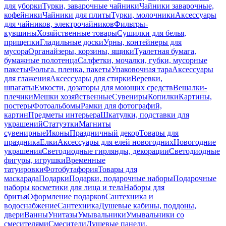
для уборки
Турки, заварочные чайники
Чайники заварочные,
кофейники
Чайники для плиты
Турки, молочники
Аксессуары
для чайников, электрочайников
Фильтры-
кувшины
Хозяйственные товары
Сушилки для белья,
прищепки
Гладильные доски
Урны, контейнеры для
мусора
Органайзеры, корзины, ящики
Туалетная бумага,
бумажные полотенца
Салфетки, мочалки, губки, мусорные
пакеты
Фольга, пленка, пакеты
Упаковочная тара
Аксессуары
для глажения
Аксессуары для стирки
Веревки,
шпагаты
Емкости, дозаторы для моющих средств
Вешалки-
плечики
Мешки хозяйственные
Сувениры
Копилки
Картины,
постеры
Фотоальбомы
Рамки для фотографий,
картин
Предметы интерьера
Шкатулки, подставки для
украшений
Статуэтки
Магниты
сувенирные
Иконы
Праздничный декор
Товары для
праздника
Елки
Аксессуары для елей новогодних
Новогодние
украшения
Светодиодные гирлянды, декорации
Светодиодные
фигуры, игрушки
Временные
татуировки
Фотобутафория
Товары для
маскарада
Подарки
Подарки, подарочные наборы
Подарочные
наборы косметики для лица и тела
Наборы для
бритья
Оформление подарков
Сантехника и
водоснабжение
Сантехника
Душевые кабины, поддоны,
двери
Ванны
Унитазы
Умывальники
Умывальники со
смесителями
Смесители
Душевые панели,