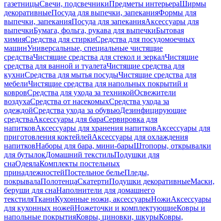
газетницы
Свечи, подсвечники
Предметы интерьера
Ширмы
декоративные
Посуда для выпечки, запекания
Формы для
выпечки, запекания
Посуда для запекания
Аксессуары для
выпечки
Бумага, фольга, рукава для выпечки
Бытовая
химия
Средства для стирки
Средства для посудомоечных
машин
Универсальные, специальные чистящие
средства
Чистящие средства для стекол и зеркал
Чистящие
средства для ванной и туалета
Чистящие средства для
кухни
Средства для мытья посуды
Чистящие средства для
мебели
Чистящие средства для напольных покрытий и
ковров
Средства для ухода за техникой
Освежители
воздуха
Средства от насекомых
Средства ухода за
одеждой
Средства ухода за обувью
Дезинфицирующие
средства
Аксессуары для бара
Сервировка для
напитков
Аксессуары для хранения напитков
Аксессуары для
приготовления коктейлей
Аксессуары для охлаждения
напитков
Наборы для бара, мини-бары
Штопоры, открывалки
для бутылок
Домашний текстиль
Подушки для
сна
Одеяла
Комплекты постельных
принадлежностей
Постельное белье
Пледы,
покрывала
Полотенца
Скатерти
Подушки декоративные
Маски,
беруши для сна
Наполнители для домашнего
текстиля
Ткани
Кухонные ножи, аксессуары
Ножи
Аксессуары
для кухонных ножей
Ножеточки и комплектующие
Ковры и
напольные покрытия
Ковры, циновки, шкуры
Ковры,