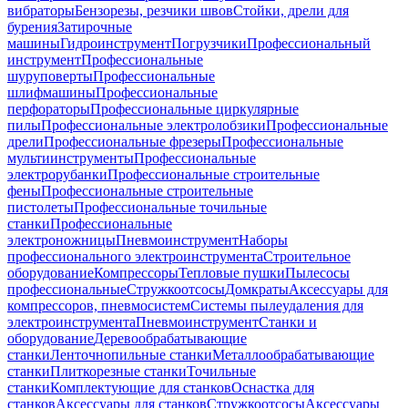
вибраторы
Бензорезы, резчики швов
Стойки, дрели для
бурения
Затирочные
машины
Гидроинструмент
Погрузчики
Профессиональный
инструмент
Профессиональные
шуруповерты
Профессиональные
шлифмашины
Профессиональные
перфораторы
Профессиональные циркулярные
пилы
Профессиональные электролобзики
Профессиональные
дрели
Профессиональные фрезеры
Профессиональные
мультиинструменты
Профессиональные
электрорубанки
Профессиональные строительные
фены
Профессиональные строительные
пистолеты
Профессиональные точильные
станки
Профессиональные
электроножницы
Пневмоинструмент
Наборы
профессионального электроинструмента
Строительное
оборудование
Компрессоры
Тепловые пушки
Пылесосы
профессиональные
Стружкоотсосы
Домкраты
Аксессуары для
компрессоров, пневмосистем
Системы пылеудаления для
электроинструмента
Пневмоинструмент
Станки и
оборудование
Деревообрабатывающие
станки
Ленточнопильные станки
Металлообрабатывающие
станки
Плиткорезные станки
Точильные
станки
Комплектующие для станков
Оснастка для
станков
Аксессуары для станков
Стружкоотсосы
Аксессуары