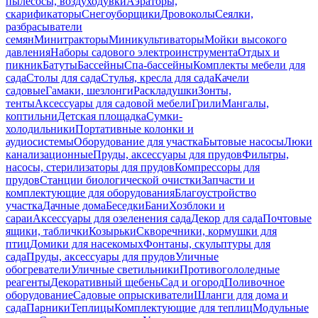
пылесосы, воздуходувки
Аэраторы,
скарификаторы
Снегоуборщики
Дровоколы
Сеялки,
разбрасыватели
семян
Минитракторы
Миникультиваторы
Мойки высокого
давления
Наборы садового электроинструмента
Отдых и
пикник
Батуты
Бассейны
Спа-бассейны
Комплекты мебели для
сада
Столы для сада
Стулья, кресла для сада
Качели
садовые
Гамаки, шезлонги
Раскладушки
Зонты,
тенты
Аксессуары для садовой мебели
Грили
Мангалы,
коптильни
Детская площадка
Сумки-
холодильники
Портативные колонки и
аудиосистемы
Оборудование для участка
Бытовые насосы
Люки
канализационные
Пруды, аксессуары для прудов
Фильтры,
насосы, стерилизаторы для прудов
Компрессоры для
прудов
Станции биологической очистки
Запчасти и
комплектующие для оборудования
Благоустройство
участка
Дачные дома
Беседки
Бани
Хозблоки и
сараи
Аксессуары для озеленения сада
Декор для сада
Почтовые
ящики, таблички
Козырьки
Скворечники, кормушки для
птиц
Домики для насекомых
Фонтаны, скульптуры для
сада
Пруды, аксессуары для прудов
Уличные
обогреватели
Уличные светильники
Противогололедные
реагенты
Декоративный щебень
Сад и огород
Поливочное
оборудование
Садовые опрыскиватели
Шланги для дома и
сада
Парники
Теплицы
Комплектующие для теплиц
Модульные