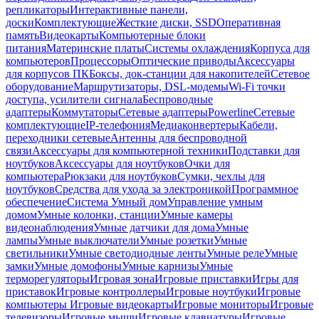
репликаторы
Интерактивные панели,
доски
Комплектующие
Жесткие диски, SSD
Оперативная
память
Видеокарты
Компьютерные блоки
питания
Материнские платы
Системы охлаждения
Корпуса для
компьютеров
Процессоры
Оптические приводы
Аксессуары
для корпусов ПК
Боксы, док-станции для накопителей
Сетевое
оборудование
Маршрутизаторы, DSL-модемы
Wi-Fi точки
доступа, усилители сигнала
Беспроводные
адаптеры
Коммутаторы
Сетевые адаптеры
Powerline
Сетевые
комплектующие
IP-телефония
Медиаконвертеры
Кабели,
переходники сетевые
Антенны для беспроводной
связи
Аксессуары для компьютерной техники
Подставки для
ноутбуков
Аксессуары для ноутбуков
Очки для
компьютера
Рюкзаки для ноутбуков
Сумки, чехлы для
ноутбуков
Средства для ухода за электроникой
Программное
обеспечение
Система Умный дом
Управление умным
домом
Умные колонки, станции
Умные камеры
видеонаблюдения
Умные датчики для дома
Умные
лампы
Умные выключатели
Умные розетки
Умные
светильники
Умные светодиодные ленты
Умные реле
Умные
замки
Умные домофоны
Умные карнизы
Умные
терморегуляторы
Игровая зона
Игровые приставки
Игры для
приставок
Игровые контроллеры
Игровые ноутбуки
Игровые
компьютеры
Игровые видеокарты
Игровые мониторы
Игровые
телевизоры
Игровые мыши
Игровые клавиатуры
Игровые