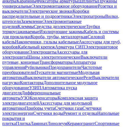
анкеры
Карабины
Фиксаторы арматуры
Шплинты
Пружины
универсальные
Электромонтажное оборудование
Розетки и
выключатели
Электрические звонки
Коробки
распределительные и подрозетники
Электропатроны
Вилки,
штепсели
Заземление
Электромонтажные
изделия
Клеммы
Средства диэлектрические
Трубки
термоусаживаемые
Изолирующие зажимы
Кабель и системы
для прокладки
Короба, трубы, металлорукав
Силовой
кабель
Наконечники, гильзы кабельные
Аксессуары для труб,
коробов
Кабельный крепеж
Арматура СИП
Электрощитовое
оборудование
Электрощиты
Аксессуары для
электрощита
Шины электротехнические
Выключатели
путевые, концевые
Трансформаторы
Аппаратура
управления
Рубильники
Предохранители
Частотные
преобразователи
Пускатели магнитные
Модульная
автоматика
Выключатели автоматические
Реле
Выключатели
нагрузки
Контакторы
Дополнительное модульное
оборудование
УЗИП
Автоматика пуска
двигателя
Дифференциальные
автоматы
УЗО
Конденсаторы
Комплексная защита
электродвигателей
Аксессуары для модульной
автоматики
Приборы учета
Счетчики газа
Счетчики
электроэнергии
Счетчики воды
Ремонт и отделка
Напольные
покрытия и
плитка
Плитка
Ламинат
Линолеум
Керамогранит
Спортивные