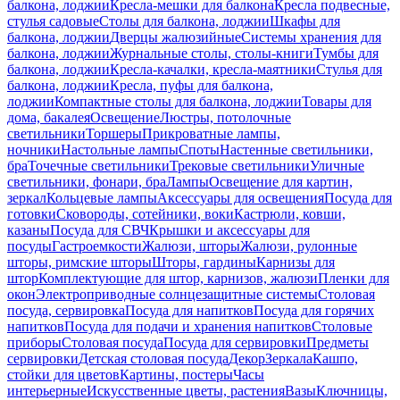
балкона, лоджии
Кресла-мешки для балкона
Кресла подвесные,
стулья садовые
Столы для балкона, лоджии
Шкафы для
балкона, лоджии
Дверцы жалюзийные
Системы хранения для
балкона, лоджии
Журнальные столы, столы-книги
Тумбы для
балкона, лоджии
Кресла-качалки, кресла-маятники
Стулья для
балкона, лоджии
Кресла, пуфы для балкона,
лоджии
Компактные столы для балкона, лоджии
Товары для
дома, бакалея
Освещение
Люстры, потолочные
светильники
Торшеры
Прикроватные лампы,
ночники
Настольные лампы
Споты
Настенные светильники,
бра
Точечные светильники
Трековые светильники
Уличные
светильники, фонари, бра
Лампы
Освещение для картин,
зеркал
Кольцевые лампы
Аксессуары для освещения
Посуда для
готовки
Сковороды, сотейники, воки
Кастрюли, ковши,
казаны
Посуда для СВЧ
Крышки и аксессуары для
посуды
Гастроемкости
Жалюзи, шторы
Жалюзи, рулонные
шторы, римские шторы
Шторы, гардины
Карнизы для
штор
Комплектующие для штор, карнизов, жалюзи
Пленки для
окон
Электроприводные солнцезащитные системы
Столовая
посуда, сервировка
Посуда для напитков
Посуда для горячих
напитков
Посуда для подачи и хранения напитков
Столовые
приборы
Столовая посуда
Посуда для сервировки
Предметы
сервировки
Детская столовая посуда
Декор
Зеркала
Кашпо,
стойки для цветов
Картины, постеры
Часы
интерьерные
Искусственные цветы, растения
Вазы
Ключницы,