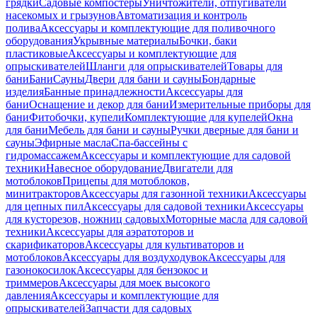
грядки
Садовые компостеры
Уничтожители, отпугиватели
насекомых и грызунов
Автоматизация и контроль
полива
Аксессуары и комплектующие для поливочного
оборудования
Укрывные материалы
Бочки, баки
пластиковые
Аксессуары и комплектующие для
опрыскивателей
Шланги для опрыскивателей
Товары для
бани
Бани
Сауны
Двери для бани и сауны
Бондарные
изделия
Банные принадлежности
Аксессуары для
бани
Оснащение и декор для бани
Измерительные приборы для
бани
Фитобочки, купели
Комплектующие для купелей
Окна
для бани
Мебель для бани и сауны
Ручки дверные для бани и
сауны
Эфирные масла
Спа-бассейны с
гидромассажем
Аксессуары и комплектующие для садовой
техники
Навесное оборудование
Двигатели для
мотоблоков
Прицепы для мотоблоков,
минитракторов
Аксессуары для газонной техники
Аксессуары
для цепных пил
Аксессуары для садовой техники
Аксессуары
для кусторезов, ножниц садовых
Моторные масла для садовой
техники
Аксессуары для аэратоторов и
скарификаторов
Аксессуары для культиваторов и
мотоблоков
Аксессуары для воздуходувок
Аксессуары для
газонокосилок
Аксессуары для бензокос и
триммеров
Аксессуары для моек высокого
давления
Аксессуары и комплектующие для
опрыскивателей
Запчасти для садовых