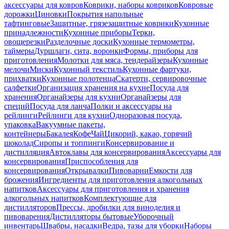
аксессуары для ковров
Коврики, наборы ковриков
Ковровые
дорожки
Циновки
Покрытия напольные
тафтинговые
Защитные, грязезащитные коврики
Кухонные
принадлежности
Кухонные приборы
Терки,
овощерезки
Разделочные доски
Кухонные термометры,
таймеры
Дуршлаги, сита, воронки
Формы, приборы для
приготовления
Молотки для мяса, тендерайзеры
Кухонные
мелочи
Миски
Кухонный текстиль
Кухонные фартуки,
прихватки
Кухонные полотенца
Скатерти, сервировочные
салфетки
Организация хранения на кухне
Посуда для
хранения
Органайзеры для кухни
Органайзеры для
специй
Посуда для ланча
Полки и аксессуары на
рейлинги
Рейлинги для кухни
Одноразовая посуда,
упаковка
Вакуумные пакеты,
контейнеры
Бакалея
Кофе
Чай
Цикорий, какао, горячий
шоколад
Сиропы и топпинги
Консервирование и
дистилляция
Автоклавы для консервирования
Аксессуары для
консервирования
Приспособления для
консервирования
Открывалки
Пивоварни
Емкости для
брожения
Ингредиенты для приготовления алкогольных
напитков
Аксессуары для приготовления и хранения
алкогольных напитков
Комплектующие для
дистилляторов
Прессы, дробилки для виноделия и
пивоварения
Дистилляторы бытовые
Уборочный
инвентарь
Швабры, насадки
Ведра, тазы для уборки
Наборы