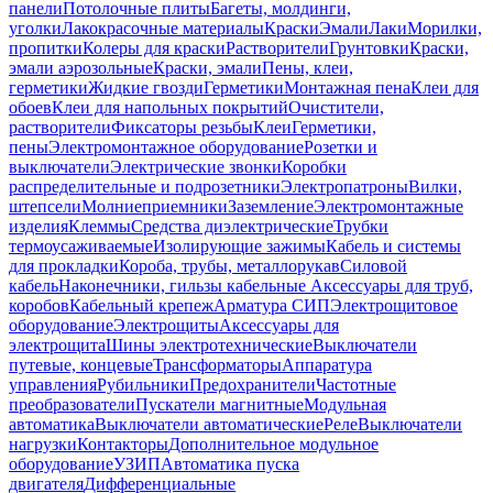
панели
Потолочные плиты
Багеты, молдинги,
уголки
Лакокрасочные материалы
Краски
Эмали
Лаки
Морилки,
пропитки
Колеры для краски
Растворители
Грунтовки
Краски,
эмали аэрозольные
Краски, эмали
Пены, клеи,
герметики
Жидкие гвозди
Герметики
Монтажная пена
Клеи для
обоев
Клеи для напольных покрытий
Очистители,
растворители
Фиксаторы резьбы
Клеи
Герметики,
пены
Электромонтажное оборудование
Розетки и
выключатели
Электрические звонки
Коробки
распределительные и подрозетники
Электропатроны
Вилки,
штепсели
Молниеприемники
Заземление
Электромонтажные
изделия
Клеммы
Средства диэлектрические
Трубки
термоусаживаемые
Изолирующие зажимы
Кабель и системы
для прокладки
Короба, трубы, металлорукав
Силовой
кабель
Наконечники, гильзы кабельные
Аксессуары для труб,
коробов
Кабельный крепеж
Арматура СИП
Электрощитовое
оборудование
Электрощиты
Аксессуары для
электрощита
Шины электротехнические
Выключатели
путевые, концевые
Трансформаторы
Аппаратура
управления
Рубильники
Предохранители
Частотные
преобразователи
Пускатели магнитные
Модульная
автоматика
Выключатели автоматические
Реле
Выключатели
нагрузки
Контакторы
Дополнительное модульное
оборудование
УЗИП
Автоматика пуска
двигателя
Дифференциальные