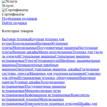
Услуги
Сертификаты
Подборщик подарков
Найти подарки
Категории товаров
Бытовая техника
Крупная техника для
кухни
Холодильники
Вытяжки
Кухонные
плиты
Морозильники
Посудомоечные машины
Настольные
плиты
Винные шкафы
Мини-холодильники
Техника для ухода
за одеждой
Стиральные машины
Стиральные машины
встраиваемые
Утюги
Отпариватели
Швейные, вышивальные
машины
Промышленные швейные
машины
Оверлоки
Сушильные машины, шкафы
Гладильные
системы, прессы
Машинки для удаления катышков
Сушилки
для обуви
Встраиваемая техника, оборудование
Варочные
панели
Духовые шкафы
Холодильники
встраиваемые
Посудомоечные машины
встраиваемые
Микроволновые печи
встраиваемые
Кофемашины встраиваемые
Комплекты
встраиваемой техники
Морозильники
встраиваемые
Измельчители пищевых отходов
Шкафы для