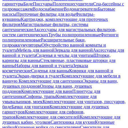
гарнитуры
Биде
Писсуары
Полотенцесушители
Спа-бассейны с
гидромассажем
Водоснабжение
Водонагреватели
Бытовые
насосы
Проточные фильтры для воды
Фильтры-
кувшины
Картриджи, комплектующие для проточных
фильтров
Магистральные фильтры, системы
сантехнические
Аксессуары для магистральных фильтров,
систем сантехнических
Трубы полипропиленовые
Фитинги
полипропиленовые
Расширительные баки,
гидроаккумуляторы
Обустройство ванной комнаты и
туалета
Мебель для ванной
Зеркала для ванной
Аксессуары для
ванной и туалета
Сиденья и чехлы для унитаза
Шторки,
карнизы для ванны
Стеклянные, пластиковые шторки для
ванны
Наборы для ванной и туалета
Зеркала
косметические
Сиденья для ванны
Коврики для ванной и
туалета
Экран-дверки в туалет
Комплектующие для мебели в
ванную
Комплектующие для сантехники
Экраны для ванн,
душевых поддонов
Опоры для ванн, душевых
поддонов
Комплектующие для ванн
Плинтусы для
сантехники
Сифоны, трапы
Комплектующие для
умывальников, моек
Комплектующие для унитазов, писсуаров,
биде
Бачки для унитазов
Комплектующие для душевых
гарнитуров
Комплектующие для сифонов,
трапов
Комплектующие для смесителей
Комплектующие для
душевых кабин, уголков
Сантехника для кухни
Кухонные
мойки
Кухонные мойки со смесителями
Смесители для