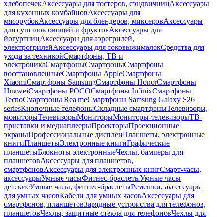
хлебопечек
Аксессуары для тостеров, сэндвичниц
Аксессуары
для кухонных комбайнов
Аксессуары для
мясорубок
Аксессуары для блендеров, миксеров
Аксессуары
для сушилок овощей и фруктов
Аксессуары для
йогуртниц
Аксессуары для аэрогрилей,
электрогрилей
Аксессуары для соковыжималок
Средства для
ухода за техникой
Смартфоны, ТВ и
электроника
Смартфоны
Смартфоны
Смартфоны
восстановленные
Смартфоны Apple
Смартфоны
Xiaomi
Смартфоны Samsung
Смартфоны Honor
Смартфоны
Huawei
Смартфоны POCO
Смартфоны Infinix
Смартфоны
Tecno
Смартфоны Realme
Смартфоны Samsung Galaxy S26
series
Кнопочные телефоны
Складные смартфоны
Телевизоры,
мониторы
Телевизоры
Мониторы
Мониторы-телевизоры
ТВ-
приставки и медиаплееры
Проекторы
Проекционные
экраны
Профессиональные дисплеи
Планшеты, электронные
книги
Планшеты
Электронные книги
Графические
планшеты
Блокноты электронные
Чехлы, бамперы для
планшетов
Аксессуары для планшетов,
смартфонов
Аксессуары для электронных книг
Смарт-часы,
аксессуары
Умные часы
Фитнес-браслеты
Умные часы
детские
Умные часы, фитнес-браслеты
Ремешки, аксессуары
для умных часов
Кабели для умных часов
Аксессуары для
смартфонов, планшетов
Зарядные устройства для телефонов,
планшетов
Чехлы, защитные стекла для телефонов
Чехлы для