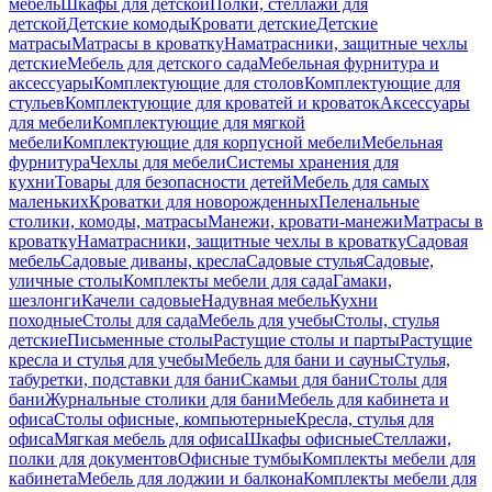
мебель
Шкафы для детской
Полки, стеллажи для
детской
Детские комоды
Кровати детские
Детские
матрасы
Матрасы в кроватку
Наматрасники, защитные чехлы
детские
Мебель для детского сада
Мебельная фурнитура и
аксессуары
Комплектующие для столов
Комплектующие для
стульев
Комплектующие для кроватей и кроваток
Аксессуары
для мебели
Комплектующие для мягкой
мебели
Комплектующие для корпусной мебели
Мебельная
фурнитура
Чехлы для мебели
Системы хранения для
кухни
Товары для безопасности детей
Мебель для самых
маленьких
Кроватки для новорожденных
Пеленальные
столики, комоды, матрасы
Манежи, кровати-манежи
Матрасы в
кроватку
Наматрасники, защитные чехлы в кроватку
Садовая
мебель
Садовые диваны, кресла
Садовые стулья
Садовые,
уличные столы
Комплекты мебели для сада
Гамаки,
шезлонги
Качели садовые
Надувная мебель
Кухни
походные
Столы для сада
Мебель для учебы
Столы, стулья
детские
Письменные столы
Растущие столы и парты
Растущие
кресла и стулья для учебы
Мебель для бани и сауны
Стулья,
табуретки, подставки для бани
Скамьи для бани
Столы для
бани
Журнальные столики для бани
Мебель для кабинета и
офиса
Столы офисные, компьютерные
Кресла, стулья для
офиса
Мягкая мебель для офиса
Шкафы офисные
Стеллажи,
полки для документов
Офисные тумбы
Комплекты мебели для
кабинета
Мебель для лоджии и балкона
Комплекты мебели для