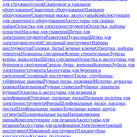
для стружкоотсосов
Сварочное и паяльное
оборудование
Сварочное оборудование
Паяльное
оборудование
Сварочные маски, аксессуары
Комплектующие
для сварочного оборудования
Аксессуары для сварки,
пайки
Оснастка для электроинструмента
Оснастка, наборы
оснастки
Насадки для граверов
Щетки для
электроинструмента
Развертки
Пуансоны
Щетки для
электродвигателей
Слесарный инструмент
Наборы
инструментов
Головки, биты
Гаечные ключи
Отвертки, наборы
отверток
Ножницы слесарные
Клещи строительные
Зубила,
керны, выколотки
Щетки слесарные
Оснастка и аксессуары для
бурения и сверления
Сверла, буры, зенкеры
Коронки
Зубила для
электроинструмента
Аксессуары для бурения и
сверления
Столярный инструмент
Тиски, струбцины,
гейферные зажимы
Ручные пилы, ножовки
Молотки, кувалды,
киянки
Напильники
Ручные стамески
Рубанки, рашпили
ручные
Оснастка и аксессуары для резания и
шлифования
Отрезные, пильные диски
Пильные полотна для
электроинструмента
Фрезы
Шлифовальные диски, насадки,
листы
Шлифовальные чашки
Точильные камни, круги,
сегменты
Полировальные валы
Направляющие
шины
Комплектующие для резания
Аксессуары для
резания
Аксессуары для шлифования
Электромонтажный
инструмент
Обжимной инструмент
Плоскогубцы,
круглогубцы
Кусачки, болторезы,