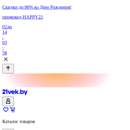
Скидки до 80% ко Дню Рождения!
промокод HAPPY22
02
дн
14
:
03
:
58
Каталог товаров