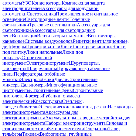
автоматы
УЗО
Конденсаторы
Комплексная защита
электродвигателей
Аксессуары для модульной
автоматики
Светотехника
Промышленное и сигнальное
освещение
Светодиодные ленты
Точечные
светильники
Трековые светильники
Аксессуары для
светотехники
Аксессуары для светодиодных
лент
Вентиляция
Вентиляторы вытяжные
Вентиляторы
канальные
Системы воздуховодов
Решетки вентиляционные,
диффузоры
Проветриватели
Люки
Люки ревизионные
Люки
под плитку
Люки напольные
Люки под
покраску
Строительный
инструмент
Электроинструмент
Шуруповерты,
гайковерты
Шлифмашины
Циркулярные, сабельные
пилы
Перфораторы, отбойные
молотки
Электролобзики
Дрели
Строительные
миксеры
Дальномеры
Многофункциональные
инструменты
Строительные фены
Строительные
пистолеты
Фрезеры
Рубанки, стамески
электрические
Краскопульты
Степлеры,
гвоздезабиватели
Электрические ножницы, резаки
Насадки для
электроинструмента
Аксессуары для
электроинструмента
Аккумуляторы, зарядные устройства для
электроинструмента
Наборы электроинструмента
Силовая и
строительная техника
Бетоносмесители
Генераторы
Тали,
тельферы
Такелаж
Виброплиты, глубинные