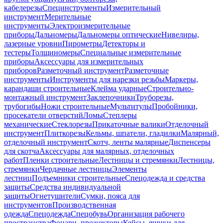
кабелерезы
Специнструменты
Измерительный
инструмент
Мерительные
инструменты
Электроизмерительные
приборы
Дальномеры
Дальномеры оптические
Нивелиры,
лазерные уровни
Пирометры
Детекторы и
тестеры
Толщиномеры
Специальные измерительные
приборы
Аксессуары для измерительных
приборов
Разметочный инструмент
Разметочные
инструменты
Инструменты для нарезки резьбы
Маркеры,
карандаши строительные
Клейма ударные
Строительно-
монтажный инструмент
Заклепочники
Труборезы,
трубогибы
Ножи строительные
Мультитулы
Пробойники,
просекатели отверстий
Ломы
Степлеры
механические
Стеклорезы
Прикаточные валики
Отделочный
инструмент
Плиткорезы
Кельмы, шпатели, гладилки
Малярный,
отделочный инструмент
Скотч, ленты малярные
Диспенсеры
для скотча
Аксессуары для малярных, отделочных
работ
Пленки строительные
Лестницы и стремянки
Лестницы,
стремянки
Чердачные лестницы
Элементы
лестниц
Подъемники строительные
Спецодежда и средства
защиты
Средства индивидуальной
защиты
Огнетушители
Сумки, пояса для
инструментов
Производственная
одежда
Спецодежда
Спецобувь
Организация рабочего
пространства
Фонари, прожекторы
Кейсы, ящики для