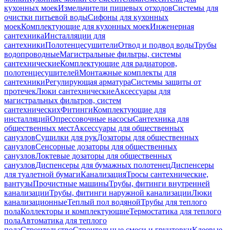
кухонных моек
Измельчители пищевых отходов
Системы для
очистки питьевой воды
Сифоны для кухонных
моек
Комплектующие для кухонных моек
Инженерная
сантехника
Инсталляции для
сантехники
Полотенцесушители
Отвод и подвод воды
Трубы
водопроводные
Магистральные фильтры, системы
сантехнические
Комплектующие для радиаторов,
полотенцесушителей
Монтажные комплекты для
сантехники
Регулирующая арматура
Системы защиты от
протечек
Люки сантехнические
Аксессуары для
магистральных фильтров, систем
сантехнических
Фитинги
Комплектующие для
инсталляций
Опрессовочные насосы
Сантехника для
общественных мест
Аксессуары для общественных
санузлов
Сушилки для рук
Дозаторы для общественных
санузлов
Сенсорные дозаторы для общественных
санузлов
Локтевые дозаторы для общественных
санузлов
Диспенсеры для бумажных полотенец
Диспенсеры
для туалетной бумаги
Канализация
Тросы сантехнические,
вантузы
Прочистные машины
Трубы, фитинги внутренней
канализации
Трубы, фитинги наружной канализации
Люки
канализационные
Теплый пол водяной
Трубы для теплого
пола
Коллекторы и комплектующие
Термостатика для теплого
пола
Автоматика для теплого
пола
Строительство
Строительные смеси и грунтовки
Клеевые