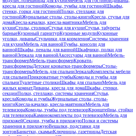
модули
Столешницы для кухни
Мебель для гостиной
Диваны,
кресла для гостиной
Комоды, тумбы для гостиной
Шкафы,
стенки, горки для гостиной
Полки, стеллажи для
гостиной
Журнальные столы, столы-книги
Кресла, стулья для
дома
Кресла-качалки, кресла-маятники
Мебель для
кухни
Столы, столики
Стулья для кухни
Стулья, табуреты
барные
Кухонный гарнитур
Кухонные модули
Кухонные
уголки, диваны
Стульчики для кормления
Системы хранения
для кухни
Мебель для ванной
Тумбы, консоли для
ванной
Шкафы, пеналы для ванной
Шкафчики, полки для
ванной
Зеркала для ванной
Аксессуары для ванной
Мебель-
трансформер
Мебель-трансформер
Кровати-
трансформеры
Детские кроватки-трансформеры
Столы-
трансформеры
Мебель для спальни
Зеркала
Комплекты мебели
для спальни
Прикроватные тумбы
Комоды и тумбы для
спальни
Туалетные столики
Шкафы для спальни
Мебель для
жилых комнат
Диваны, кресла для дома
Шкафы, стенки,
секции
Полки, стеллажи, системы хранения
Стулья,
кресла
Комоды и тумбы
Журнальные столы, столы-
книги
Кресла-качалки, кресла-маятники
Мебель для
телевизора
Комоды, тумбы под телевизор
Кронштейны, стойки
для телевизора
Каминокомплекты под телевизор
Мебель для
прихожей
Секции, тумбы в прихожую
Полки и системы
хранения в прихожую
Вешалки, подставки для
зонтов
Банкетки, скамьи
Ключницы, газетницы
Детская