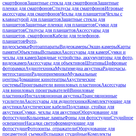
смартфонов
Защитные стекла для смартфонов
Защитные
пленки для смартфонов
Стилусы для смартфонов
Игровые
аксессуары для смартфонов
Чехлы для планшетов
Чехлы с
клавиатурой для планшетов
Защитные стекла для
планшетов
Защитные пленки для планшетов
Сумки для
планшетов
Стилусы для планшетов
Аксессуары для
планшетов, смартфонов
Кабели для телефонов,
планшетов
Фото,
видеосъемка
Фотоаппараты
Видеокамеры
Экшн-камеры
Карты
памяти
Объективы
Вспышки
Аксессуары для камер
Сумки и
чехлы для камер
Зарядные устройства, аккумуляторы для фото,
видеокамер
Аксессуары для объективов
Штативы
Цифровые
фоторамки
Аудиотехника
Мультимедиа акустика
Радиочасы,
метеостанции
Радиоприемники
Музыкальные
центры
Домашние кинотеатры
Акустические
системы
Проигрыватели виниловых пластинок
Аксессуары
для виниловых проигрывателей
Виниловые
пластинки
Инсталляционная акустика
Трансляционные
усилители
Аксессуары для аудиотехники
Комплектующие для
акустики
Акустические кабели
Подставки, стойки для
акустики
Сумки, чехлы для акустики
Оборудование для
фотостудии
Кольцевые лампы
Фоны для фотостудии
Студийное
освещение
Насадки светоформирующие для
фотостудии
Фотозонты, отражатели
Оборудование для
предметной съемки
Вспышки студийные
Комплекты