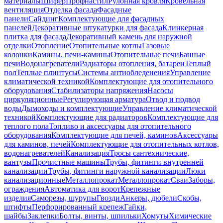
материалы
Шифер
Профнастил
Рулонная кровля
Кровельная
вентиляция
Отделка фасада
Фасадные
панели
Сайдинг
Комплектующие для фасадных
панелей
Декоративные штукатурки для фасада
Клинкерная
плитка для фасада
Декоративный камень для наружной
отделки
Отопление
Отопительные котлы
Газовые
колонки
Камины, печи-камины
Отопительные печи
Банные
печи
Водонагреватели
Радиаторы отопления, батареи
Теплый
пол
Теплые плинтусы
Системы антиобледенения
Управление
климатической техникой
Комплектующие для отопительного
оборудования
Стабилизаторы напряжения
Насосы
циркуляционные
Регулирующая арматура
Отвод и подвод
воды
Дымоходы и комплектующие
Управление климатической
техникой
Комплектующие для радиаторов
Комплектующие для
теплого пола
Топливо и аксессуары для отопительного
оборудования
Комплектующие для печей, каминов
Аксессуары
для каминов, печей
Комплектующие для отопительных котлов,
водонагревателей
Канализация
Тросы сантехнические,
вантузы
Прочистные машины
Трубы, фитинги внутренней
канализации
Трубы, фитинги наружной канализации
Люки
канализационные
Металлопрокат
Металлопрокат
Сваи
Заборы,
ограждения
Автоматика для ворот
Крепежные
изделия
Саморезы, шурупы
Гвозди
Анкеры, дюбели
Скобы,
штифты
Перфорированный крепеж
Гайки,
шайбы
Заклепки
Болты, винты, шпильки
Хомуты
Химические