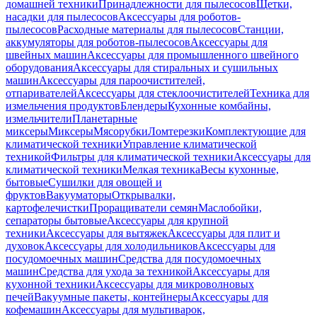
домашней техники
Принадлежности для пылесосов
Щетки,
насадки для пылесосов
Аксессуары для роботов-
пылесосов
Расходные материалы для пылесосов
Станции,
аккумуляторы для роботов-пылесосов
Аксессуары для
швейных машин
Аксессуары для промышленного швейного
оборудования
Аксессуары для стиральных и сушильных
машин
Аксессуары для пароочистителей,
отпаривателей
Аксессуары для стеклоочистителей
Техника для
измельчения продуктов
Блендеры
Кухонные комбайны,
измельчители
Планетарные
миксеры
Миксеры
Мясорубки
Ломтерезки
Комплектующие для
климатической техники
Управление климатической
техникой
Фильтры для климатической техники
Аксессуары для
климатической техники
Мелкая техника
Весы кухонные,
бытовые
Сушилки для овощей и
фруктов
Вакууматоры
Открывалки,
картофелечистки
Проращиватели семян
Маслобойки,
сепараторы бытовые
Аксессуары для крупной
техники
Аксессуары для вытяжек
Аксессуары для плит и
духовок
Аксессуары для холодильников
Аксессуары для
посудомоечных машин
Средства для посудомоечных
машин
Средства для ухода за техникой
Аксессуары для
кухонной техники
Аксессуары для микроволновых
печей
Вакуумные пакеты, контейнеры
Аксессуары для
кофемашин
Аксессуары для мультиварок,