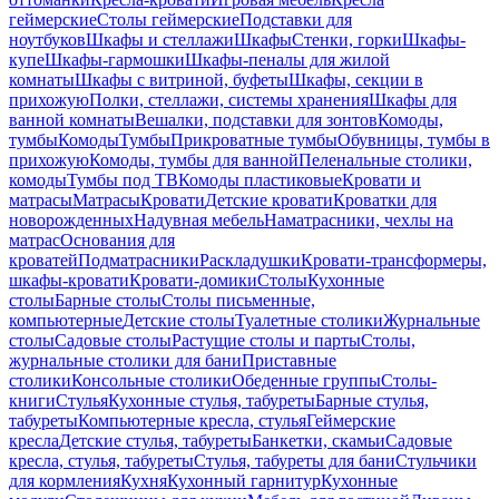
геймерские
Столы геймерские
Подставки для
ноутбуков
Шкафы и стеллажи
Шкафы
Стенки, горки
Шкафы-
купе
Шкафы-гармошки
Шкафы-пеналы для жилой
комнаты
Шкафы с витриной, буфеты
Шкафы, секции в
прихожую
Полки, стеллажи, системы хранения
Шкафы для
ванной комнаты
Вешалки, подставки для зонтов
Комоды,
тумбы
Комоды
Тумбы
Прикроватные тумбы
Обувницы, тумбы в
прихожую
Комоды, тумбы для ванной
Пеленальные столики,
комоды
Тумбы под ТВ
Комоды пластиковые
Кровати и
матрасы
Матрасы
Кровати
Детские кровати
Кроватки для
новорожденных
Надувная мебель
Наматрасники, чехлы на
матрас
Основания для
кроватей
Подматрасники
Раскладушки
Кровати-трансформеры,
шкафы-кровати
Кровати-домики
Столы
Кухонные
столы
Барные столы
Столы письменные,
компьютерные
Детские столы
Туалетные столики
Журнальные
столы
Садовые столы
Растущие столы и парты
Столы,
журнальные столики для бани
Приставные
столики
Консольные столики
Обеденные группы
Столы-
книги
Стулья
Кухонные стулья, табуреты
Барные стулья,
табуреты
Компьютерные кресла, стулья
Геймерские
кресла
Детские стулья, табуреты
Банкетки, скамьи
Садовые
кресла, стулья, табуреты
Стулья, табуреты для бани
Стульчики
для кормления
Кухня
Кухонный гарнитур
Кухонные