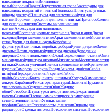
напольные покрытия
Виниловые
полы
Ковролин
Паркет
Искусственная трава
Аксессуары для
напольных покрытий и плитки
Подложка
Плинтусы, уголки,
обводы для труб
Плинтусы для сантехники
Фуги для
плитки
Порожки, профили для пола и плитки
Приспособления
для укладки плитки
Системы выравнивания
плитки
Аксессуары для напольных
покрытий
Реставрационные материалы
Двери и арки
Двери
входные
Двери межкомнатные
Арки межкомнатные
Москитные
сетки
Двери для бани и сауны
Коробки и
фурнитура
Наличники, коробки, доборы
Ручки дверные
Замки
дверные
Петли дверные
Фурнитура дверная
Доводчики
дверные
Окна и подоконники
Окна
Подоконники, отливы
Окна
мансардные
Фурнитура оконная
Мягкие окна
Москитные сетки
на окна
Жалюзи уличные
Пленки солнцезащитные
Крепежные
изделия
Саморезы, шурупы
Гвозди
Анкеры, дюбели
Скобы,
штифты
Перфорированный крепеж
Гайки,
шайбы
Заклепки
Болты, винты, шпильки
Хомуты
Химические
анкеры
Карабины
Фиксаторы арматуры
Шплинты
Пружины
универсальные
Отделка стен
Обои
Жидкие
обои
Фотообои
Штукатурки декоративные
Декоративный
камень
Скинали
Пленки самоклеящиеся
Армирующие
сетки
Стеновые панели
Уголки, маяки,
профили
Вагонка
Стеклохолсты, флизелин
Экраны для
радиаторов
Отделка потолка
Потолочные системы
Потолочные