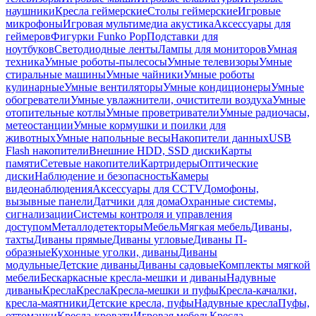
наушники
Кресла геймерские
Столы геймерские
Игровые
микрофоны
Игровая мультимедиа акустика
Аксессуары для
геймеров
Фигурки Funko Pop
Подставки для
ноутбуков
Светодиодные ленты
Лампы для мониторов
Умная
техника
Умные роботы-пылесосы
Умные телевизоры
Умные
стиральные машины
Умные чайники
Умные роботы
кулинарные
Умные вентиляторы
Умные кондиционеры
Умные
обогреватели
Умные увлажнители, очистители воздуха
Умные
отопительные котлы
Умные проветриватели
Умные радиочасы,
метеостанции
Умные кормушки и поилки для
животных
Умные напольные весы
Накопители данных
USB
Flash накопители
Внешние HDD, SSD диски
Карты
памяти
Сетевые накопители
Картридеры
Оптические
диски
Наблюдение и безопасность
Камеры
видеонаблюдения
Аксессуары для CCTV
Домофоны,
вызывные панели
Датчики для дома
Охранные системы,
сигнализации
Системы контроля и управления
доступом
Металлодетекторы
Мебель
Мягкая мебель
Диваны,
тахты
Диваны прямые
Диваны угловые
Диваны П-
образные
Кухонные уголки, диваны
Диваны
модульные
Детские диваны
Диваны садовые
Комплекты мягкой
мебели
Бескаркасные кресла-мешки и диваны
Надувные
диваны
Кресла
Кресла
Кресла-мешки и пуфы
Кресла-качалки,
кресла-маятники
Детские кресла, пуфы
Надувные кресла
Пуфы,
оттоманки
Кресла-кровати
Игровая мебель
Кресла