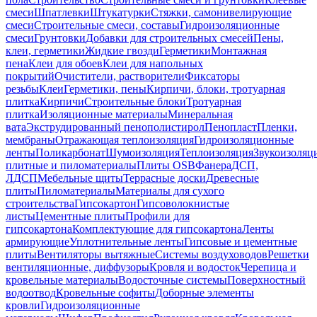
смеси
Шпатлевки
Штукатурки
Стяжки, самонивелирующие
смеси
Строительные смеси, составы
Гидроизоляционные
смеси
Грунтовки
Добавки для строительных смесей
Пены,
клеи, герметики
Жидкие гвозди
Герметики
Монтажная
пена
Клеи для обоев
Клеи для напольных
покрытий
Очистители, растворители
Фиксаторы
резьбы
Клеи
Герметики, пены
Кирпичи, блоки, тротуарная
плитка
Кирпичи
Строительные блоки
Тротуарная
плитка
Изоляционные материалы
Минеральная
вата
Экструдированный пенополистирол
Пенопласт
Пленки,
мембраны
Отражающая теплоизоляция
Гидроизоляционные
ленты
Поликарбонат
Шумоизоляция
Теплоизоляция
Звукоизоляц
плитные и пиломатериалы
Плиты OSB
Фанера
ДСП,
ЛДСП
Мебельные щиты
Террасные доски
Древесные
плиты
Пиломатериалы
Материалы для сухого
строительства
Гипсокартон
Гипсоволокнистые
листы
Цементные плиты
Профили для
гипсокартона
Комплектующие для гипсокартона
Ленты
армирующие
Уплотнительные ленты
Гипсовые и цементные
плиты
Вентиляторы вытяжные
Системы воздуховодов
Решетки
вентиляционные, диффузоры
Кровля и водосток
Черепица и
кровельные материалы
Водосточные системы
Поверхностный
водоотвод
Кровельные софиты
Доборные элементы
кровли
Гидроизоляционные