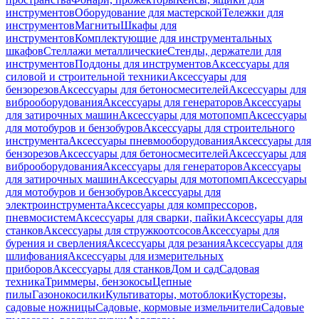
инструментов
Оборудование для мастерской
Тележки для
инструментов
Магниты
Шкафы для
инструментов
Комплектующие для инструментальных
шкафов
Стеллажи металлические
Стенды, держатели для
инструментов
Поддоны для инструментов
Аксессуары для
силовой и строительной техники
Аксессуары для
бензорезов
Аксессуары для бетоносмесителей
Аксессуары для
виброоборудования
Аксессуары для генераторов
Аксессуары
для затирочных машин
Аксессуары для мотопомп
Аксессуары
для мотобуров и бензобуров
Аксессуары для строительного
инструмента
Аксессуары пневмооборудования
Аксессуары для
бензорезов
Аксессуары для бетоносмесителей
Аксессуары для
виброоборудования
Аксессуары для генераторов
Аксессуары
для затирочных машин
Аксессуары для мотопомп
Аксессуары
для мотобуров и бензобуров
Аксессуары для
электроинструмента
Аксессуары для компрессоров,
пневмосистем
Аксессуары для сварки, пайки
Аксессуары для
станков
Аксессуары для стружкоотсосов
Аксессуары для
бурения и сверления
Аксессуары для резания
Аксессуары для
шлифования
Аксессуары для измерительных
приборов
Аксессуары для станков
Дом и сад
Садовая
техника
Триммеры, бензокосы
Цепные
пилы
Газонокосилки
Культиваторы, мотоблоки
Кусторезы,
садовые ножницы
Садовые, кормовые измельчители
Садовые