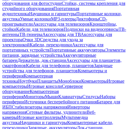
оборудования для фотостудии
Стойки, системы крепления для
студийного оборудования
Портативная
аудиотехника
Наушники и гарнитуры
Портативные колонки,
акустика
Умные колонки
MP3-плееры
Диктофоны
CD-
проигрыватели
Аксессуары для телевизоров
Кронштейны,
стойки
Кабели для телевизоров
Подписки на видеосервисы
ТВ-
антенны
ТВ-тюнеры
Аксессуары для ТВ
Аксессуары для
проектора
Очки 3D
Средства для ухода за
электроникой
Кабели, переходники
Аксессуары для
портативных устройств
Портативные аккумуляторы
Элементы
питания, зарядные устройства
Аккумуляторные
батареи
Держатели, док-станции
Аксессуары для планшетов,
смартфонов
Кабели для телефонов, планшетов
Зарядные
устройства для телефонов, планшетов
Компьютеры и
периферия
Компьютерная
техника
Ноутбуки
Планшеты
Моноблоки
Компьютеры
Игровые
компьютеры
Игровые консоли
Серверное
оборудование
Компьютерная
периферия
Мониторы
Мыши
Клавиатуры
Стилусы
Наборы
периферии
Источники бесперебойного питания
Батареи для
ИБП
Стабилизаторы напряжения
Инверторы
напряжения
Сетевые фильтры, удлинители
Веб-
камеры
Игровые контроллеры
Мультимедиа
акустика
Наушники и гарнитуры
Компьютерные кабели,
переходники
Зарядные, аккумуляторы
Док-станции,