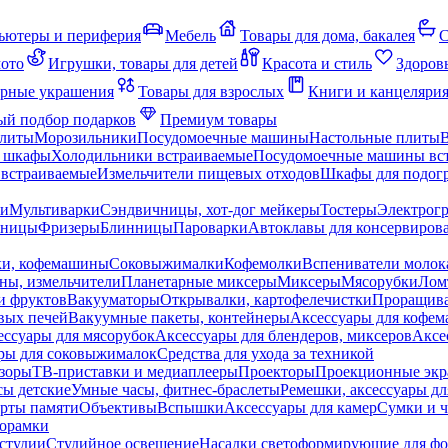
ьютеры и периферия
Мебель
Товары для дома, бакалея
С
мото
Игрушки, товары для детей
Красота и стиль
Здоров
рные украшения
Товары для взрослых
Книги и канцеляри
й подбор подарков
Премиум товары
плиты
Морозильники
Посудомоечные машины
Настольные плиты
 шкафы
Холодильники встраиваемые
Посудомоечные машины вс
встраиваемые
Измельчители пищевых отходов
Шкафы для подогр
чи
Мультиварки
Сэндвичницы, хот-дог мейкеры
Тостеры
Электрог
еницы
Фризеры
Блинницы
Пароварки
Автоклавы для консервиров
ки, кофемашины
Соковыжималки
Кофемолки
Вспениватели молок
ны, измельчители
Планетарные миксеры
Миксеры
Мясорубки
Лом
и фруктов
Вакууматоры
Открывалки, картофелечистки
Проращива
вых печей
Вакуумные пакеты, контейнеры
Аксессуары для кофе
ессуары для мясорубок
Аксессуары для блендеров, миксеров
Аксе
ры для соковыжималок
Средства для ухода за техникой
зоры
ТВ-приставки и медиаплееры
Проекторы
Проекционные эк
сы детские
Умные часы, фитнес-браслеты
Ремешки, аксессуары дл
рты памяти
Объективы
Вспышки
Аксессуары для камер
Сумки и ч
орамки
студии
Студийное освещение
Насадки светоформирующие для фо