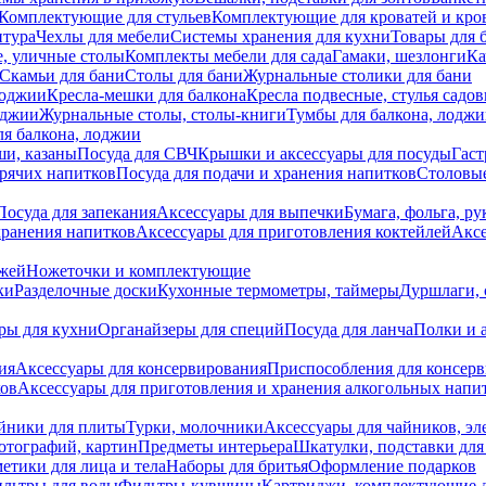
Комплектующие для стульев
Комплектующие для кроватей и кро
итура
Чехлы для мебели
Системы хранения для кухни
Товары для 
, уличные столы
Комплекты мебели для сада
Гамаки, шезлонги
Ка
Скамьи для бани
Столы для бани
Журнальные столики для бани
лоджии
Кресла-мешки для балкона
Кресла подвесные, стулья садо
оджии
Журнальные столы, столы-книги
Тумбы для балкона, лодж
я балкона, лоджии
ши, казаны
Посуда для СВЧ
Крышки и аксессуары для посуды
Гаст
орячих напитков
Посуда для подачи и хранения напитков
Столовы
Посуда для запекания
Аксессуары для выпечки
Бумага, фольга, р
хранения напитков
Аксессуары для приготовления коктейлей
Аксе
ожей
Ножеточки и комплектующие
ки
Разделочные доски
Кухонные термометры, таймеры
Дуршлаги, 
ры для кухни
Органайзеры для специй
Посуда для ланча
Полки и 
ия
Аксессуары для консервирования
Приспособления для консер
ков
Аксессуары для приготовления и хранения алкогольных напи
йники для плиты
Турки, молочники
Аксессуары для чайников, э
отографий, картин
Предметы интерьера
Шкатулки, подставки дл
етики для лица и тела
Наборы для бритья
Оформление подарков
льтры для воды
Фильтры-кувшины
Картриджи, комплектующие д