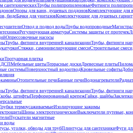
ем сантехнических
Трубы полипропиленовые
Фитинги полипроп
ддонов
Опоры для ванн, душевых поддонов
Комплектующие для 
ов, биде
Бачки для унитазов
Комплектующие для душевых гарнит
есушители
Отвод и подвод воды
Трубы водопроводные
Магистрал
антехники
Регулирующая арматура
Системы защиты от протечек
Л
ций
Опрессовочные насосы
ны
Трубы, фитинги внутренней канализации
Трубы, фитинги на
катурки
Стяжки, самонивелирующие смеси
Строительные смеси,
ки
Тротуарная плитка
ЛДСП
Мебельные щиты
Террасные доски
Древесные плиты
Пилом
ные системы
Поверхностный водоотвод
Кровельные софиты
Добо
тиляция
-камины
Отопительные печи
Банные печи
Водонагреватели
Радиат
ны
Трубы, фитинги внутренней канализации
Трубы, фитинги на
Скобы, штифты
Перфорированный крепеж
Гайки, шайбы
Заклепки
ерсальные
Трубки термоусаживаемые
Изолирующие зажимы
лектрощита
Шины электротехнические
Выключатели путевые, ко
атели
Пускатели магнитные
ки воды
усы, уголки, обводы для труб
Плинтусы для сантехники
Фуги дл