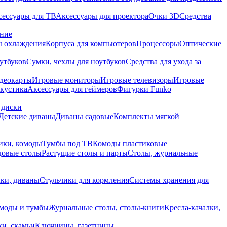
сессуары для ТВ
Аксессуары для проектора
Очки 3D
Средства
ание
 охлаждения
Корпуса для компьютеров
Процессоры
Оптические
утбуков
Сумки, чехлы для ноутбуков
Средства для ухода за
деокарты
Игровые мониторы
Игровые телевизоры
Игровые
акустика
Аксессуары для геймеров
Фигурки Funko
 диски
Детские диваны
Диваны садовые
Комплекты мягкой
ики, комоды
Тумбы под ТВ
Комоды пластиковые
довые столы
Растущие столы и парты
Столы, журнальные
ки, диваны
Стульчики для кормления
Системы хранения для
моды и тумбы
Журнальные столы, столы-книги
Кресла-качалки,
ки, скамьи
Ключницы, газетницы