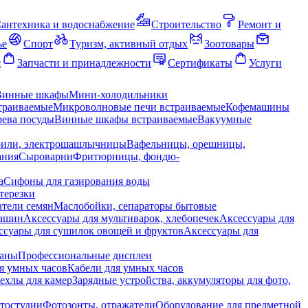
антехника и водоснабжение
Строительство
Ремонт и
ье
Спорт
Туризм, активный отдых
Зоотовары
я
Запчасти и принадлежности
Сертификаты
Услуги
Винные шкафы
Мини-холодильники
траиваемые
Микроволновые печи встраиваемые
Кофемашины
ева посуды
Винные шкафы встраиваемые
Вакуумные
рили, электрошашлычницы
Вафельницы, орешницы,
ания
Сыроварни
Фритюрницы, фондю-
а
Сифоны для газирования воды
терезки
тели семян
Маслобойки, сепараторы бытовые
машин
Аксессуары для мультиварок, хлебопечек
Аксессуары для
ссуары для сушилок овощей и фруктов
Аксессуары для
раны
Профессиональные дисплеи
я умных часов
Кабели для умных часов
ехлы для камер
Зарядные устройства, аккумуляторы для фото,
тостудии
Фотозонты, отражатели
Оборудование для предметной