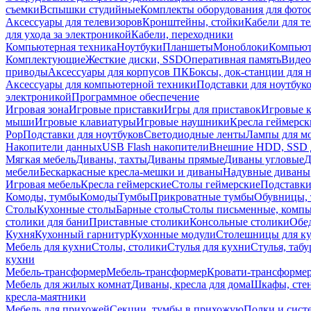
съемки
Вспышки студийные
Комплекты оборудования для фото
Аксессуары для телевизоров
Кронштейны, стойки
Кабели для т
для ухода за электроникой
Кабели, переходники
Компьютерная техника
Ноутбуки
Планшеты
Моноблоки
Компью
Комплектующие
Жесткие диски, SSD
Оперативная память
Видео
приводы
Аксессуары для корпусов ПК
Боксы, док-станции для 
Аксессуары для компьютерной техники
Подставки для ноутбук
электроникой
Программное обеспечение
Игровая зона
Игровые приставки
Игры для приставок
Игровые 
мыши
Игровые клавиатуры
Игровые наушники
Кресла геймерск
Pop
Подставки для ноутбуков
Светодиодные ленты
Лампы для м
Накопители данных
USB Flash накопители
Внешние HDD, SSD 
Мягкая мебель
Диваны, тахты
Диваны прямые
Диваны угловые
Д
мебели
Бескаркасные кресла-мешки и диваны
Надувные диваны
Игровая мебель
Кресла геймерские
Столы геймерские
Подставки
Комоды, тумбы
Комоды
Тумбы
Прикроватные тумбы
Обувницы, 
Столы
Кухонные столы
Барные столы
Столы письменные, комп
столики для бани
Приставные столики
Консольные столики
Обе
Кухня
Кухонный гарнитур
Кухонные модули
Столешницы для к
Мебель для кухни
Столы, столики
Стулья для кухни
Стулья, таб
кухни
Мебель-трансформер
Мебель-трансформер
Кровати-трансформе
Мебель для жилых комнат
Диваны, кресла для дома
Шкафы, стен
кресла-маятники
Мебель для прихожей
Секции, тумбы в прихожую
Полки и сист