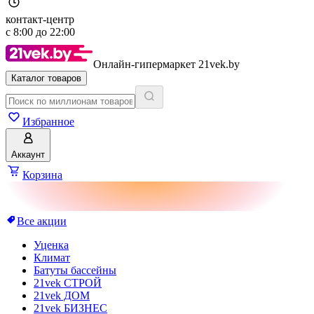
контакт-центр
с
8:00
до
22:00
Онлайн-гипермаркет 21vek.by
Каталог товаров
Избранное
Аккаунт
Корзина
Все акции
Уценка
Климат
Батуты бассейны
21vek СТРОЙ
21vek ДОМ
21vek БИЗНЕС