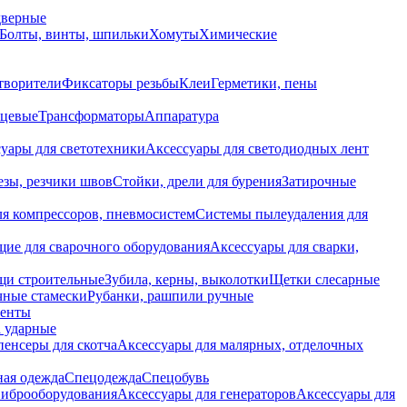
дверные
Болты, винты, шпильки
Хомуты
Химические
творители
Фиксаторы резьбы
Клеи
Герметики, пены
нцевые
Трансформаторы
Аппаратура
уары для светотехники
Аксессуары для светодиодных лент
езы, резчики швов
Стойки, дрели для бурения
Затирочные
ля компрессоров, пневмосистем
Системы пылеудаления для
ие для сварочного оборудования
Аксессуары для сварки,
щи строительные
Зубила, керны, выколотки
Щетки слесарные
чные стамески
Рубанки, рашпили ручные
енты
 ударные
енсеры для скотча
Аксессуары для малярных, отделочных
ная одежда
Спецодежда
Спецобувь
виброоборудования
Аксессуары для генераторов
Аксессуары для