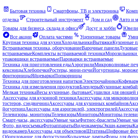
Бытовая техника
Смартфоны, ТВ и электроника
Комп
отделка
Строительный инструмент
Дом и сад
Авто и 
Товары для бизнеса, склада и офиса
Досуг и хобби
Ювели
Все акции
Оплата частями
Уцененные товары
Умны
Крупная техника для кухни
Холодильники
Вытяжки
Кухонные 
Встраиваемая техника, оборудование
Варочные панели
Духовые
встраиваемые
Комплекты встраиваемой техники
Морозильники 
упаковщики встраиваемые
Пароварки встраиваемые
Техника для приготовления еды
Аэрогрили
Микроволновые пе
кексницы
Хлебопечки
Ростеры, мини-печи
Йогуртницы, морож
фритюрницы
Яйцеварки
Попкорницы
Техника для приготовления напитков
Электрочайники
Кофевар
Техника для измельчения продуктов
Блендеры
Кухонные комбай
Мелкая техника
Весы кухонные, бытовые
Сушилки для овощей 
Аксессуары для кухонной техники
Аксессуары для микроволно
тостеров, сэндвичниц
Аксессуары для кухонных комбайнов
Акс
йогуртниц
Аксессуары для аэрогрилей, электрогрилей
Аксессуа
Телевизоры, мониторы
Телевизоры
Мониторы
Мониторы-телеви
Смарт-часы, аксессуары
Умные часы
Фитнес-браслеты
Умные ча
Фото, видеосъемка
Фотоаппараты
Видеокамеры
Экшн-камеры
Ка
видеокамер
Аксессуары для объективов
Штативы
Цифровые фот
Оборудование для фотостудии
Кольцевые лампы
Фоны для фото