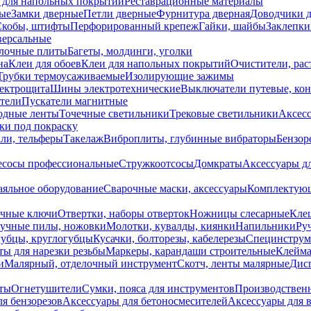
 для напольных покрытий
Реставрационные материалы
ые
Замки дверные
Петли дверные
Фурнитура дверная
Доводчики 
Скобы, штифты
Перфорированный крепеж
Гайки, шайбы
Заклепки
ерсальные
лочные плиты
Багеты, молдинги, уголки
на
Клеи для обоев
Клеи для напольных покрытий
Очистители, рас
Трубки термоусаживаемые
Изолирующие зажимы
лектрощита
Шины электротехнические
Выключатели путевые, ко
атели
Пускатели магнитные
одные ленты
Точечные светильники
Трековые светильники
Аксесс
и под покраску
ли, тельферы
Такелаж
Виброплиты, глубинные вибраторы
Бензор
сосы профессиональные
Стружкоотсосы
Домкраты
Аксессуары д
аяльное оборудование
Сварочные маски, аксессуары
Комплектующ
ечные ключи
Отвертки, наборы отверток
Ножницы слесарные
Кле
учные пилы, ножовки
Молотки, кувалды, киянки
Напильники
Ру
убцы, круглогубцы
Кусачки, болторезы, кабелерезы
Специнструм
ы для нарезки резьбы
Маркеры, карандаши строительные
Клейма
и
Малярный, отделочный инструмент
Скотч, ленты малярные
Дисп
иты
Огнетушители
Сумки, пояса для инструментов
Производствен
я бензорезов
Аксессуары для бетоносмесителей
Аксессуары для 