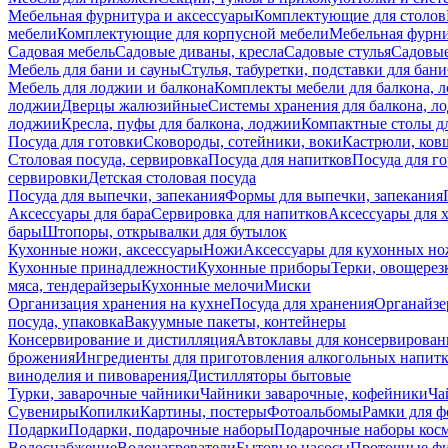
Мебельная фурнитура и аксессуары
Комплектующие для столов
мебели
Комплектующие для корпусной мебели
Мебельная фурн
Садовая мебель
Садовые диваны, кресла
Садовые стулья
Садовые
Мебель для бани и сауны
Стулья, табуретки, подставки для бани
Мебель для лоджии и балкона
Комплекты мебели для балкона, 
лоджии
Дверцы жалюзийные
Системы хранения для балкона, л
лоджии
Кресла, пуфы для балкона, лоджии
Компактные столы дл
Посуда для готовки
Сковороды, сотейники, воки
Кастрюли, ков
Столовая посуда, сервировка
Посуда для напитков
Посуда для г
сервировки
Детская столовая посуда
Посуда для выпечки, запекания
Формы для выпечки, запекания
Аксессуары для бара
Сервировка для напитков
Аксессуары для 
бары
Штопоры, открывалки для бутылок
Кухонные ножи, аксессуары
Ножи
Аксессуары для кухонных н
Кухонные принадлежности
Кухонные приборы
Терки, овощерез
мяса, тендерайзеры
Кухонные мелочи
Миски
Организация хранения на кухне
Посуда для хранения
Органайзе
посуда, упаковка
Вакуумные пакеты, контейнеры
Консервирование и дистилляция
Автоклавы для консервирован
брожения
Ингредиенты для приготовления алкогольных напит
виноделия и пивоварения
Дистилляторы бытовые
Турки, заварочные чайники
Чайники заварочные, кофейники
Ча
Сувениры
Копилки
Картины, постеры
Фотоальбомы
Рамки для ф
Подарки
Подарки, подарочные наборы
Подарочные наборы косм
Водоснабжение
Водонагреватели
Бытовые насосы
Проточные фи