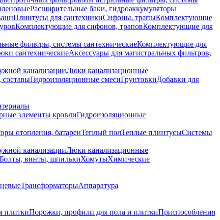
иленовые
Расширительные баки, гидроаккумуляторы
ванн
Плинтусы для сантехники
Сифоны, трапы
Комплектующие
уров
Комплектующие для сифонов, трапов
Комплектующие для
ьные фильтры, системы сантехнические
Комплектующие для
юки сантехнические
Аксессуары для магистральных фильтров,
ружной канализации
Люки канализационные
 составы
Гидроизоляционные смеси
Грунтовки
Добавки для
атериалы
рные элементы кровли
Гидроизоляционные
оры отопления, батареи
Теплый пол
Теплые плинтусы
Системы
ружной канализации
Люки канализационные
Болты, винты, шпильки
Хомуты
Химические
нцевые
Трансформаторы
Аппаратура
я плитки
Порожки, профили для пола и плитки
Приспособления