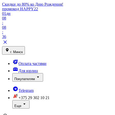
Скидки до 80% ко Дню Рождения!
промокод HAPPY22
01
дн
08
:
08
:
36
г. Минск
Оплата частями
Для юрлиц
Покупателям
Telegram
+375 29
302 10 21
Еще