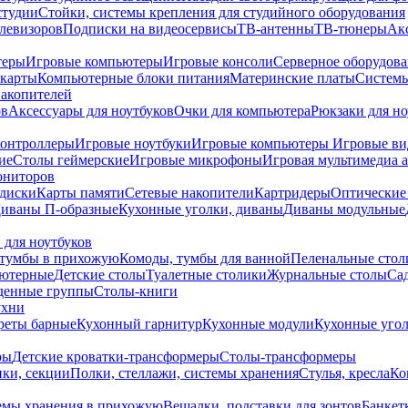
студии
Стойки, системы крепления для студийного оборудования
елевизоров
Подписки на видеосервисы
ТВ-антенны
ТВ-тюнеры
Ак
теры
Игровые компьютеры
Игровые консоли
Серверное оборудов
карты
Компьютерные блоки питания
Материнские платы
Системы
накопителей
ов
Аксессуары для ноутбуков
Очки для компьютера
Рюкзаки для но
контроллеры
Игровые ноутбуки
Игровые компьютеры
Игровые ви
ие
Столы геймерские
Игровые микрофоны
Игровая мультимедиа 
ониторов
диски
Карты памяти
Сетевые накопители
Картридеры
Оптические
иваны П-образные
Кухонные уголки, диваны
Диваны модульные
 для ноутбуков
тумбы в прихожую
Комоды, тумбы для ванной
Пеленальные стол
ьютерные
Детские столы
Туалетные столики
Журнальные столы
Са
денные группы
Столы-книги
ухни
уреты барные
Кухонный гарнитур
Кухонные модули
Кухонные угол
ры
Детские кроватки-трансформеры
Столы-трансформеры
ки, секции
Полки, стеллажи, системы хранения
Стулья, кресла
Ко
емы хранения в прихожую
Вешалки, подставки для зонтов
Банкет