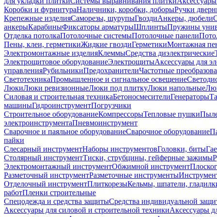
для укладки плитки
Системы выравнивания плитки
Аксессуары
Коробки и фурнитура
Наличники, коробки, доборы
Ручки дверн
Крепежные изделия
Саморезы, шурупы
Гвозди
Анкеры, дюбели
анкеры
Карабины
Фиксаторы арматуры
Шплинты
Пружины унив
Отделка потолка
Потолочные системы
Потолочные панели
Пото
Пены, клеи, герметики
Жидкие гвозди
Герметики
Монтажная пе
Электромонтажные изделия
Клеммы
Средства диэлектрические
Электрощитовое оборудование
Электрощиты
Аксессуары для э
управления
Рубильники
Предохранители
Частотные преобразов
Светотехника
Промышленное и сигнальное освещение
Светоди
Люки
Люки ревизионные
Люки под плитку
Люки напольные
Люк
Силовая и строительная техника
Бетоносмесители
Генераторы
Та
машины
Гидроинструмент
Погрузчики
Строительное оборудование
Компрессоры
Тепловые пушки
Пыле
электроинструмента
Пневмоинструмент
Сварочное и паяльное оборудование
Сварочное оборудование
П
пайки
Слесарный инструмент
Наборы инструментов
Головки, биты
Га
Столярный инструмент
Тиски, струбцины, гейферные зажимы
Р
Электромонтажный инструмент
Обжимной инструмент
Плоског
Разметочный инструмент
Разметочные инструменты
Инструмент
Отделочный инструмент
Плиткорезы
Кельмы, шпатели, гладилк
работ
Пленки строительные
Спецодежда и средства защиты
Средства индивидуальной защ
Аксессуары для силовой и строительной техники
Аксессуары дл