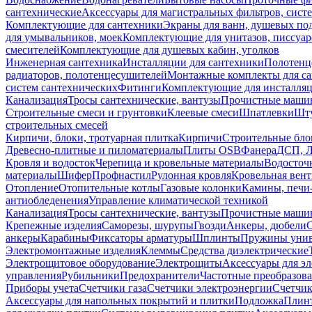
сантехнические
Аксессуары для магистральных фильтров, сист
Комплектующие для сантехники
Экраны для ванн, душевых по
для умывальников, моек
Комплектующие для унитазов, писсуар
смесителей
Комплектующие для душевых кабин, уголков
Инженерная сантехника
Инсталляции для сантехники
Полотенц
радиаторов, полотенцесушителей
Монтажные комплекты для с
систем сантехнических
Фитинги
Комплектующие для инсталля
Канализация
Тросы сантехнические, вантузы
Прочистные маши
Строительные смеси и грунтовки
Клеевые смеси
Шпатлевки
Шту
строительных смесей
Кирпичи, блоки, тротуарная плитка
Кирпичи
Строительные бло
Древесно-плитные и пиломатериалы
Плиты OSB
Фанера
ДСП, 
Кровля и водосток
Черепица и кровельные материалы
Водосточ
материалы
Шифер
Профнастил
Рулонная кровля
Кровельная вен
Отопление
Отопительные котлы
Газовые колонки
Камины, печи
антиобледенения
Управление климатической техникой
Канализация
Тросы сантехнические, вантузы
Прочистные маши
Крепежные изделия
Саморезы, шурупы
Гвозди
Анкеры, дюбели
анкеры
Карабины
Фиксаторы арматуры
Шплинты
Пружины унив
Электромонтажные изделия
Клеммы
Средства диэлектрические
Электрощитовое оборудование
Электрощиты
Аксессуары для э
управления
Рубильники
Предохранители
Частотные преобразов
Приборы учета
Счетчики газа
Счетчики электроэнергии
Счетчи
Аксессуары для напольных покрытий и плитки
Подложка
Плинт