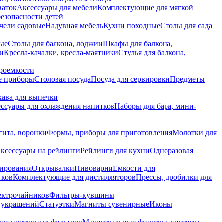
ваток
Аксессуары для мебели
Комплектующие для мягкой
безопасности детей
чели садовые
Надувная мебель
Кухни походные
Столы для сада
вые
Столы для балкона, лоджии
Шкафы для балкона,
ии
Кресла-качалки, кресла-маятники
Стулья для балкона,
роемкости
е приборы
Столовая посуда
Посуда для сервировки
Предметы
укава для выпечки
ссуары для охлаждения напитков
Наборы для бара, мини-
сита, воронки
Формы, приборы для приготовления
Молотки для
аксессуары на рейлинги
Рейлинги для кухни
Одноразовая
вирования
Открывалки
Пивоварни
Емкости для
тков
Комплектующие для дистилляторов
Прессы, дробилки для
лектрочайников
Фильтры-кувшины
я украшений
Статуэтки
Магниты сувенирные
Иконы
ля проточных фильтров
Магистральные фильтры, системы