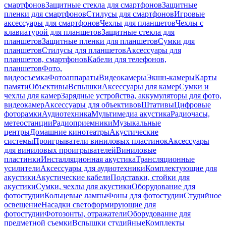
смартфонов
Защитные стекла для смартфонов
Защитные
пленки для смартфонов
Стилусы для смартфонов
Игровые
аксессуары для смартфонов
Чехлы для планшетов
Чехлы с
клавиатурой для планшетов
Защитные стекла для
планшетов
Защитные пленки для планшетов
Сумки для
планшетов
Стилусы для планшетов
Аксессуары для
планшетов, смартфонов
Кабели для телефонов,
планшетов
Фото,
видеосъемка
Фотоаппараты
Видеокамеры
Экшн-камеры
Карты
памяти
Объективы
Вспышки
Аксессуары для камер
Сумки и
чехлы для камер
Зарядные устройства, аккумуляторы для фото,
видеокамер
Аксессуары для объективов
Штативы
Цифровые
фоторамки
Аудиотехника
Мультимедиа акустика
Радиочасы,
метеостанции
Радиоприемники
Музыкальные
центры
Домашние кинотеатры
Акустические
системы
Проигрыватели виниловых пластинок
Аксессуары
для виниловых проигрывателей
Виниловые
пластинки
Инсталляционная акустика
Трансляционные
усилители
Аксессуары для аудиотехники
Комплектующие для
акустики
Акустические кабели
Подставки, стойки для
акустики
Сумки, чехлы для акустики
Оборудование для
фотостудии
Кольцевые лампы
Фоны для фотостудии
Студийное
освещение
Насадки светоформирующие для
фотостудии
Фотозонты, отражатели
Оборудование для
предметной съемки
Вспышки студийные
Комплекты