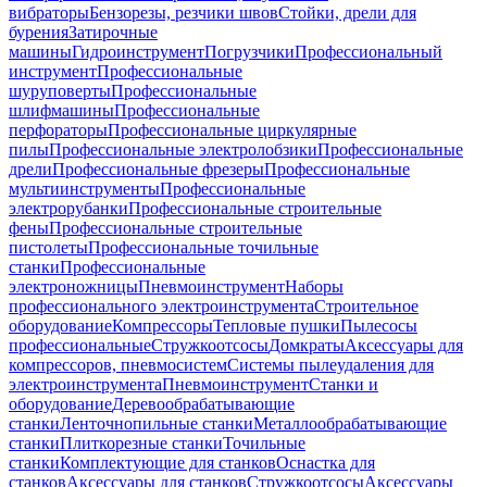
вибраторы
Бензорезы, резчики швов
Стойки, дрели для
бурения
Затирочные
машины
Гидроинструмент
Погрузчики
Профессиональный
инструмент
Профессиональные
шуруповерты
Профессиональные
шлифмашины
Профессиональные
перфораторы
Профессиональные циркулярные
пилы
Профессиональные электролобзики
Профессиональные
дрели
Профессиональные фрезеры
Профессиональные
мультиинструменты
Профессиональные
электрорубанки
Профессиональные строительные
фены
Профессиональные строительные
пистолеты
Профессиональные точильные
станки
Профессиональные
электроножницы
Пневмоинструмент
Наборы
профессионального электроинструмента
Строительное
оборудование
Компрессоры
Тепловые пушки
Пылесосы
профессиональные
Стружкоотсосы
Домкраты
Аксессуары для
компрессоров, пневмосистем
Системы пылеудаления для
электроинструмента
Пневмоинструмент
Станки и
оборудование
Деревообрабатывающие
станки
Ленточнопильные станки
Металлообрабатывающие
станки
Плиткорезные станки
Точильные
станки
Комплектующие для станков
Оснастка для
станков
Аксессуары для станков
Стружкоотсосы
Аксессуары