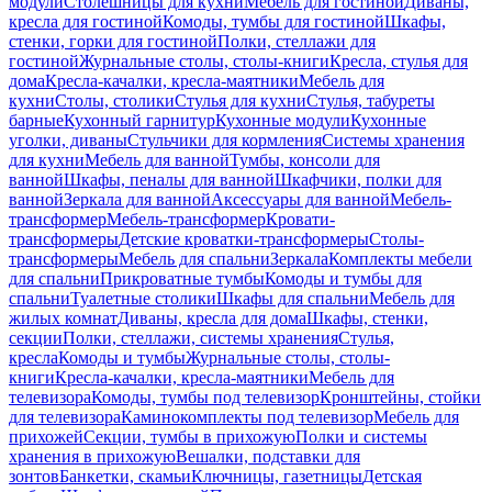
модули
Столешницы для кухни
Мебель для гостиной
Диваны,
кресла для гостиной
Комоды, тумбы для гостиной
Шкафы,
стенки, горки для гостиной
Полки, стеллажи для
гостиной
Журнальные столы, столы-книги
Кресла, стулья для
дома
Кресла-качалки, кресла-маятники
Мебель для
кухни
Столы, столики
Стулья для кухни
Стулья, табуреты
барные
Кухонный гарнитур
Кухонные модули
Кухонные
уголки, диваны
Стульчики для кормления
Системы хранения
для кухни
Мебель для ванной
Тумбы, консоли для
ванной
Шкафы, пеналы для ванной
Шкафчики, полки для
ванной
Зеркала для ванной
Аксессуары для ванной
Мебель-
трансформер
Мебель-трансформер
Кровати-
трансформеры
Детские кроватки-трансформеры
Столы-
трансформеры
Мебель для спальни
Зеркала
Комплекты мебели
для спальни
Прикроватные тумбы
Комоды и тумбы для
спальни
Туалетные столики
Шкафы для спальни
Мебель для
жилых комнат
Диваны, кресла для дома
Шкафы, стенки,
секции
Полки, стеллажи, системы хранения
Стулья,
кресла
Комоды и тумбы
Журнальные столы, столы-
книги
Кресла-качалки, кресла-маятники
Мебель для
телевизора
Комоды, тумбы под телевизор
Кронштейны, стойки
для телевизора
Каминокомплекты под телевизор
Мебель для
прихожей
Секции, тумбы в прихожую
Полки и системы
хранения в прихожую
Вешалки, подставки для
зонтов
Банкетки, скамьи
Ключницы, газетницы
Детская