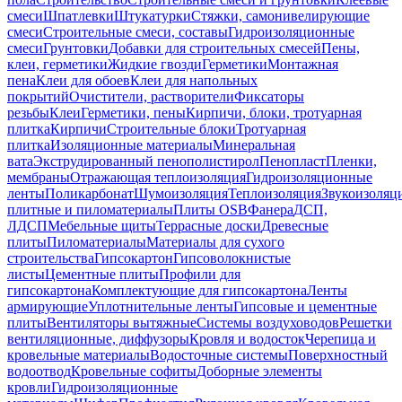
смеси
Шпатлевки
Штукатурки
Стяжки, самонивелирующие
смеси
Строительные смеси, составы
Гидроизоляционные
смеси
Грунтовки
Добавки для строительных смесей
Пены,
клеи, герметики
Жидкие гвозди
Герметики
Монтажная
пена
Клеи для обоев
Клеи для напольных
покрытий
Очистители, растворители
Фиксаторы
резьбы
Клеи
Герметики, пены
Кирпичи, блоки, тротуарная
плитка
Кирпичи
Строительные блоки
Тротуарная
плитка
Изоляционные материалы
Минеральная
вата
Экструдированный пенополистирол
Пенопласт
Пленки,
мембраны
Отражающая теплоизоляция
Гидроизоляционные
ленты
Поликарбонат
Шумоизоляция
Теплоизоляция
Звукоизоляц
плитные и пиломатериалы
Плиты OSB
Фанера
ДСП,
ЛДСП
Мебельные щиты
Террасные доски
Древесные
плиты
Пиломатериалы
Материалы для сухого
строительства
Гипсокартон
Гипсоволокнистые
листы
Цементные плиты
Профили для
гипсокартона
Комплектующие для гипсокартона
Ленты
армирующие
Уплотнительные ленты
Гипсовые и цементные
плиты
Вентиляторы вытяжные
Системы воздуховодов
Решетки
вентиляционные, диффузоры
Кровля и водосток
Черепица и
кровельные материалы
Водосточные системы
Поверхностный
водоотвод
Кровельные софиты
Доборные элементы
кровли
Гидроизоляционные