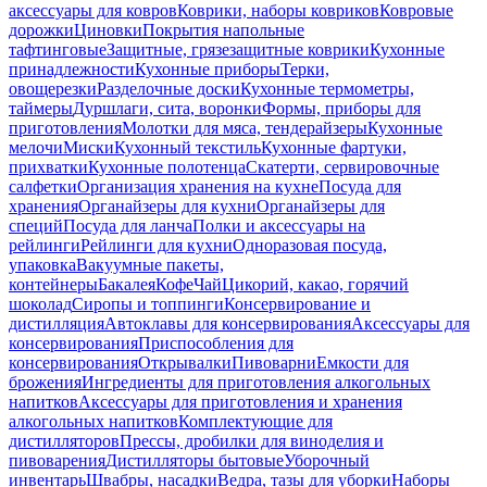
аксессуары для ковров
Коврики, наборы ковриков
Ковровые
дорожки
Циновки
Покрытия напольные
тафтинговые
Защитные, грязезащитные коврики
Кухонные
принадлежности
Кухонные приборы
Терки,
овощерезки
Разделочные доски
Кухонные термометры,
таймеры
Дуршлаги, сита, воронки
Формы, приборы для
приготовления
Молотки для мяса, тендерайзеры
Кухонные
мелочи
Миски
Кухонный текстиль
Кухонные фартуки,
прихватки
Кухонные полотенца
Скатерти, сервировочные
салфетки
Организация хранения на кухне
Посуда для
хранения
Органайзеры для кухни
Органайзеры для
специй
Посуда для ланча
Полки и аксессуары на
рейлинги
Рейлинги для кухни
Одноразовая посуда,
упаковка
Вакуумные пакеты,
контейнеры
Бакалея
Кофе
Чай
Цикорий, какао, горячий
шоколад
Сиропы и топпинги
Консервирование и
дистилляция
Автоклавы для консервирования
Аксессуары для
консервирования
Приспособления для
консервирования
Открывалки
Пивоварни
Емкости для
брожения
Ингредиенты для приготовления алкогольных
напитков
Аксессуары для приготовления и хранения
алкогольных напитков
Комплектующие для
дистилляторов
Прессы, дробилки для виноделия и
пивоварения
Дистилляторы бытовые
Уборочный
инвентарь
Швабры, насадки
Ведра, тазы для уборки
Наборы