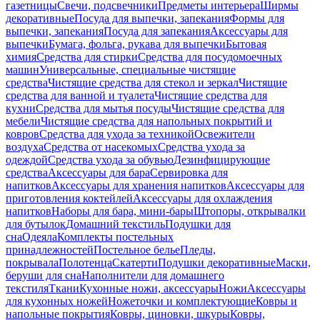
газетницы
Свечи, подсвечники
Предметы интерьера
Ширмы
декоративные
Посуда для выпечки, запекания
Формы для
выпечки, запекания
Посуда для запекания
Аксессуары для
выпечки
Бумага, фольга, рукава для выпечки
Бытовая
химия
Средства для стирки
Средства для посудомоечных
машин
Универсальные, специальные чистящие
средства
Чистящие средства для стекол и зеркал
Чистящие
средства для ванной и туалета
Чистящие средства для
кухни
Средства для мытья посуды
Чистящие средства для
мебели
Чистящие средства для напольных покрытий и
ковров
Средства для ухода за техникой
Освежители
воздуха
Средства от насекомых
Средства ухода за
одеждой
Средства ухода за обувью
Дезинфицирующие
средства
Аксессуары для бара
Сервировка для
напитков
Аксессуары для хранения напитков
Аксессуары для
приготовления коктейлей
Аксессуары для охлаждения
напитков
Наборы для бара, мини-бары
Штопоры, открывалки
для бутылок
Домашний текстиль
Подушки для
сна
Одеяла
Комплекты постельных
принадлежностей
Постельное белье
Пледы,
покрывала
Полотенца
Скатерти
Подушки декоративные
Маски,
беруши для сна
Наполнители для домашнего
текстиля
Ткани
Кухонные ножи, аксессуары
Ножи
Аксессуары
для кухонных ножей
Ножеточки и комплектующие
Ковры и
напольные покрытия
Ковры, циновки, шкуры
Ковры,