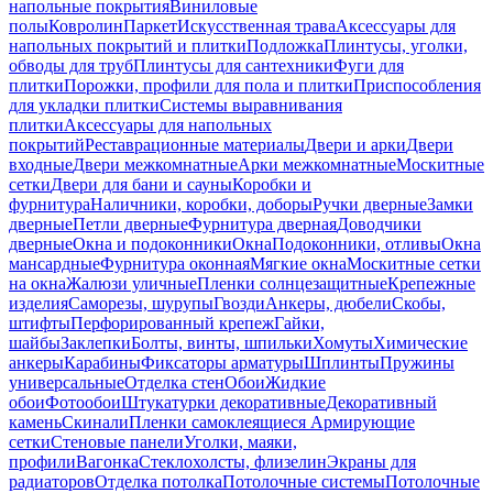
напольные покрытия
Виниловые
полы
Ковролин
Паркет
Искусственная трава
Аксессуары для
напольных покрытий и плитки
Подложка
Плинтусы, уголки,
обводы для труб
Плинтусы для сантехники
Фуги для
плитки
Порожки, профили для пола и плитки
Приспособления
для укладки плитки
Системы выравнивания
плитки
Аксессуары для напольных
покрытий
Реставрационные материалы
Двери и арки
Двери
входные
Двери межкомнатные
Арки межкомнатные
Москитные
сетки
Двери для бани и сауны
Коробки и
фурнитура
Наличники, коробки, доборы
Ручки дверные
Замки
дверные
Петли дверные
Фурнитура дверная
Доводчики
дверные
Окна и подоконники
Окна
Подоконники, отливы
Окна
мансардные
Фурнитура оконная
Мягкие окна
Москитные сетки
на окна
Жалюзи уличные
Пленки солнцезащитные
Крепежные
изделия
Саморезы, шурупы
Гвозди
Анкеры, дюбели
Скобы,
штифты
Перфорированный крепеж
Гайки,
шайбы
Заклепки
Болты, винты, шпильки
Хомуты
Химические
анкеры
Карабины
Фиксаторы арматуры
Шплинты
Пружины
универсальные
Отделка стен
Обои
Жидкие
обои
Фотообои
Штукатурки декоративные
Декоративный
камень
Скинали
Пленки самоклеящиеся
Армирующие
сетки
Стеновые панели
Уголки, маяки,
профили
Вагонка
Стеклохолсты, флизелин
Экраны для
радиаторов
Отделка потолка
Потолочные системы
Потолочные