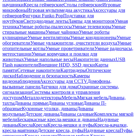
наушники
Кресла геймерские
Столы геймерские
Игровые
микрофоны
Игровая мультимедиа акустика
Аксессуары для
геймеров
Фигурки Funko Pop
Подставки для
ноутбуков
Светодиодные ленты
Лампы для мониторов
Умная
техника
Умные роботы-пылесосы
Умные телевизоры
Умные
стиральные машины
Умные чайники
Умные роботы
кулинарные
Умные вентиляторы
Умные кондиционеры
Умные
обогреватели
Умные увлажнители, очистители воздуха
Умные
отопительные котлы
Умные проветриватели
Умные радиочасы,
метеостанции
Умные кормушки и поилки для
животных
Умные напольные весы
Накопители данных
USB
Flash накопители
Внешние HDD, SSD диски
Карты
памяти
Сетевые накопители
Картридеры
Оптические
диски
Наблюдение и безопасность
Камеры
видеонаблюдения
Аксессуары для CCTV
Домофоны,
вызывные панели
Датчики для дома
Охранные системы,
сигнализации
Системы контроля и управления
доступом
Металлодетекторы
Мебель
Мягкая мебель
Диваны,
тахты
Диваны прямые
Диваны угловые
Диваны П-
образные
Кухонные уголки, диваны
Диваны
модульные
Детские диваны
Диваны садовые
Комплекты мягкой
мебели
Бескаркасные кресла-мешки и диваны
Надувные
диваны
Кресла
Кресла
Кресла-мешки и пуфы
Кресла-качалки,
кресла-маятники
Детские кресла, пуфы
Надувные кресла
Пуфы,
оттоманки
Кресла-кровати
Игровая мебель
Кресла