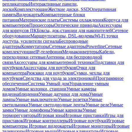
репликаторы
Интерактивные панели,
доски
Комплектующие
Жесткие диски, SSD
Оперативная
память
Видеокарты
Компьютерные блоки
питания
Материнские платы
Системы охлаждения
Корпуса для
компьютеров
Процессоры
Оптические приводы
Аксессуары
для корпусов ПК
Боксы, док-станции для накопителей
Сетевое
оборудование
Маршрутизаторы, DSL-модемы
Wi-Fi точки
доступа, усилители сигнала
Беспроводные
адаптеры
Коммутаторы
Сетевые адаптеры
Powerline
Сетевые
комплектующие
IP-телефония
Медиаконвертеры
Кабели,
переходники сетевые
Антенны для беспроводной
связи
Аксессуары для компьютерной техники
Подставки для
ноутбуков
Аксессуары для ноутбуков
Очки для
компьютера
Рюкзаки для ноутбуков
Сумки, чехлы для
ноутбуков
Средства для ухода за электроникой
Программное
обеспечение
Система Умный дом
Управление умным
домом
Умные колонки, станции
Умные камеры
видеонаблюдения
Умные датчики для дома
Умные
лампы
Умные выключатели
Умные розетки
Умные
светильники
Умные светодиодные ленты
Умные реле
Умные
замки
Умные домофоны
Умные карнизы
Умные
терморегуляторы
Игровая зона
Игровые приставки
Игры для
приставок
Игровые контроллеры
Игровые ноутбуки
Игровые
компьютеры
Игровые видеокарты
Игровые мониторы
Игровые
телевизоры
Игровые мыши
Игровые клавиатуры
Игровые