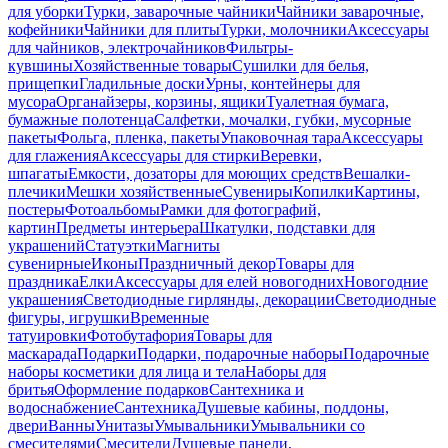
для уборки
Турки, заварочные чайники
Чайники заварочные,
кофейники
Чайники для плиты
Турки, молочники
Аксессуары
для чайников, электрочайников
Фильтры-
кувшины
Хозяйственные товары
Сушилки для белья,
прищепки
Гладильные доски
Урны, контейнеры для
мусора
Органайзеры, корзины, ящики
Туалетная бумага,
бумажные полотенца
Салфетки, мочалки, губки, мусорные
пакеты
Фольга, пленка, пакеты
Упаковочная тара
Аксессуары
для глажения
Аксессуары для стирки
Веревки,
шпагаты
Емкости, дозаторы для моющих средств
Вешалки-
плечики
Мешки хозяйственные
Сувениры
Копилки
Картины,
постеры
Фотоальбомы
Рамки для фотографий,
картин
Предметы интерьера
Шкатулки, подставки для
украшений
Статуэтки
Магниты
сувенирные
Иконы
Праздничный декор
Товары для
праздника
Елки
Аксессуары для елей новогодних
Новогодние
украшения
Светодиодные гирлянды, декорации
Светодиодные
фигуры, игрушки
Временные
татуировки
Фотобутафория
Товары для
маскарада
Подарки
Подарки, подарочные наборы
Подарочные
наборы косметики для лица и тела
Наборы для
бритья
Оформление подарков
Сантехника и
водоснабжение
Сантехника
Душевые кабины, поддоны,
двери
Ванны
Унитазы
Умывальники
Умывальники со
смесителями
Смесители
Душевые панели,