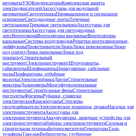
автоматы
УЗО
Конденсаторы
Комплексная защита
электродвигателей
Аксессуары для модульной
автоматики
Светотехника
Промышленное и сигнальное
освещение
Светодиодные ленты
Точечные
светильники
Трековые светильники
Аксессуары для
светотехники
Аксессуары для светодиодных
лент
Вентиляция
Вентиляторы вытяжные
Вентиляторы
канальные
Системы воздуховодов
Решетки вентиляционные,
диффузоры
Проветриватели
Люки
Люки ревизионные
Люки
под плитку
Люки напольные
Люки под
покраску
Строительный
инструмент
Электроинструмент
Шуруповерты,
гайковерты
Шлифмашины
Циркулярные, сабельные
пилы
Перфораторы, отбойные
молотки
Электролобзики
Дрели
Строительные
миксеры
Дальномеры
Многофункциональные
инструменты
Строительные фены
Строительные
пистолеты
Фрезеры
Рубанки, стамески
электрические
Краскопульты
Степлеры,
гвоздезабиватели
Электрические ножницы, резаки
Насадки для
электроинструмента
Аксессуары для
электроинструмента
Аккумуляторы, зарядные устройства для
электроинструмента
Наборы электроинструмента
Силовая и
строительная техника
Бетоносмесители
Генераторы
Тали,
тельферы
Такелаж
Виброплиты, глубинные