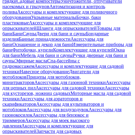
грядки
Садовые компостеры
Уничтожители, отпугиватели
насекомых и грызунов
Автоматизация и контроль
полива
Аксессуары и комплектующие для поливочного
оборудования
Укрывные материалы
Бочки, баки
пластиковые
Аксессуары и комплектующие для
опрыскивателей
Шланги для опрыскивателей
Товары для
бани
Бани
Сауны
Двери для бани и сауны
Бондарные
изделия
Банные принадлежности
Аксессуары для
бани
Оснащение и декор для бани
Измерительные приборы для
бани
Фитобочки, купели
Комплектующие для купелей
Окна
для бани
Мебель для бани и сауны
Ручки дверные для бани и
сауны
Эфирные масла
Спа-бассейны с
гидромассажем
Аксессуары и комплектующие для садовой
техники
Навесное оборудование
Двигатели для
мотоблоков
Прицепы для мотоблоков,
минитракторов
Аксессуары для газонной техники
Аксессуары
для цепных пил
Аксессуары для садовой техники
Аксессуары
для кусторезов, ножниц садовых
Моторные масла для садовой
техники
Аксессуары для аэратоторов и
скарификаторов
Аксессуары для культиваторов и
мотоблоков
Аксессуары для воздуходувок
Аксессуары для
газонокосилок
Аксессуары для бензокос и
триммеров
Аксессуары для моек высокого
давления
Аксессуары и комплектующие для
опрыскивателей
Запчасти для садовых