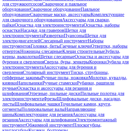
для стружкоотсосов
Сварочное и паяльное
оборудование
Сварочное оборудование
Паяльное
оборудование
Сварочные маски, аксессуары
Комплектующие
для сварочного оборудования
Аксессуары для сварки,
пайки
Оснастка для электроинструмента
Оснастка, наборы
оснастки
Насадки для граверов
Щетки для
электроинструмента
Развертки
Пуансоны
Щетки для
электродвигателей
Слесарный инструмент
Наборы
инструментов
Головки, биты
Гаечные ключи
Отвертки, наборы
отверток
Ножницы слесарные
Клещи строительные
Зубила,
керны, выколотки
Щетки слесарные
Оснастка и аксессуары для
бурения и сверления
Сверла, буры, зенкеры
Коронки
Зубила для
электроинструмента
Аксессуары для бурения и
сверления
Столярный инструмент
Тиски, струбцины,
гейферные зажимы
Ручные пилы, ножовки
Молотки, кувалды,
киянки
Напильники
Ручные стамески
Рубанки, рашпили
ручные
Оснастка и аксессуары для резания и
шлифования
Отрезные, пильные диски
Пильные полотна для
электроинструмента
Фрезы
Шлифовальные диски, насадки,
листы
Шлифовальные чашки
Точильные камни, круги,
сегменты
Полировальные валы
Направляющие
шины
Комплектующие для резания
Аксессуары для
резания
Аксессуары для шлифования
Электромонтажный
инструмент
Обжимной инструмент
Плоскогубцы,
круглогубцы
Кусачки, болторезы,