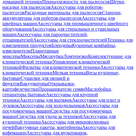
домашней техники
Принадлежности для пылесосов
Щетки,
насадки для пылесосов
Аксессуары для роботов-
пылесосов
Расходные материалы для пылесосов
Станции,
аккумуляторы для роботов-пылесосов
Аксессуары для
швейных машин
Аксессуары для промышленного швейного
оборудования
Аксессуары для стиральных и сушильных
машин
Аксессуары для пароочистителей,
отпаривателей
Аксессуары для стеклоочистителей
Техника для
измельчения продуктов
Блендеры
Кухонные комбайны,
измельчители
Планетарные
миксеры
Миксеры
Мясорубки
Ломтерезки
Комплектующие для
климатической техники
Управление климатической
техникой
Фильтры для климатической техники
Аксессуары для
климатической техники
Мелкая техника
Весы кухонные,
бытовые
Сушилки для овощей и
фруктов
Вакууматоры
Открывалки,
картофелечистки
Проращиватели семян
Маслобойки,
сепараторы бытовые
Аксессуары для крупной
техники
Аксессуары для вытяжек
Аксессуары для плит и
духовок
Аксессуары для холодильников
Аксессуары для
посудомоечных машин
Средства для посудомоечных
машин
Средства для ухода за техникой
Аксессуары для
кухонной техники
Аксессуары для микроволновых
печей
Вакуумные пакеты, контейнеры
Аксессуары для
кофемашин
Аксессуары для мультиварок,