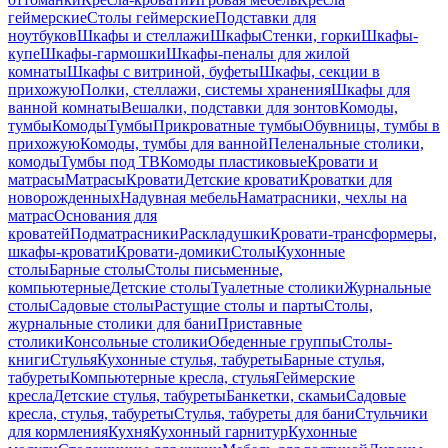
геймерские
Столы геймерские
Подставки для
ноутбуков
Шкафы и стеллажи
Шкафы
Стенки, горки
Шкафы-
купе
Шкафы-гармошки
Шкафы-пеналы для жилой
комнаты
Шкафы с витриной, буфеты
Шкафы, секции в
прихожую
Полки, стеллажи, системы хранения
Шкафы для
ванной комнаты
Вешалки, подставки для зонтов
Комоды,
тумбы
Комоды
Тумбы
Прикроватные тумбы
Обувницы, тумбы в
прихожую
Комоды, тумбы для ванной
Пеленальные столики,
комоды
Тумбы под ТВ
Комоды пластиковые
Кровати и
матрасы
Матрасы
Кровати
Детские кровати
Кроватки для
новорожденных
Надувная мебель
Наматрасники, чехлы на
матрас
Основания для
кроватей
Подматрасники
Раскладушки
Кровати-трансформеры,
шкафы-кровати
Кровати-домики
Столы
Кухонные
столы
Барные столы
Столы письменные,
компьютерные
Детские столы
Туалетные столики
Журнальные
столы
Садовые столы
Растущие столы и парты
Столы,
журнальные столики для бани
Приставные
столики
Консольные столики
Обеденные группы
Столы-
книги
Стулья
Кухонные стулья, табуреты
Барные стулья,
табуреты
Компьютерные кресла, стулья
Геймерские
кресла
Детские стулья, табуреты
Банкетки, скамьи
Садовые
кресла, стулья, табуреты
Стулья, табуреты для бани
Стульчики
для кормления
Кухня
Кухонный гарнитур
Кухонные