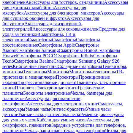
хлебопечек
Аксессуары для тостеров, сэндвичниц
Аксессуары
для кухонных комбайнов
Аксессуары для
мясорубок
Аксессуары для блендеров, миксеров
Аксессуары
для сушилок овощей и фруктов
Аксессуары для
йогуртниц
Аксессуары для аэрогрилей,
электрогрилей
Аксессуары для соковыжималок
Средства для
ухода за техникой
Смартфоны, ТВ и
электроника
Смартфоны
Смартфоны
Смартфоны
восстановленные
Смартфоны Apple
Смартфоны
Xiaomi
Смартфоны Samsung
Смартфоны Honor
Смартфоны
Huawei
Смартфоны POCO
Смартфоны Infinix
Смартфоны
Tecno
Смартфоны Realme
Смартфоны Samsung Galaxy S26
series
Кнопочные телефоны
Складные смартфоны
Телевизоры,
мониторы
Телевизоры
Мониторы
Мониторы-телевизоры
ТВ-
приставки и медиаплееры
Проекторы
Проекционные
экраны
Профессиональные дисплеи
Планшеты, электронные
книги
Планшеты
Электронные книги
Графические
планшеты
Блокноты электронные
Чехлы, бамперы для
планшетов
Аксессуары для планшетов,
смартфонов
Аксессуары для электронных книг
Смарт-часы,
аксессуары
Умные часы
Фитнес-браслеты
Умные часы
детские
Умные часы, фитнес-браслеты
Ремешки, аксессуары
для умных часов
Кабели для умных часов
Аксессуары для
смартфонов, планшетов
Зарядные устройства для телефонов,
планшетов
Чехлы, защитные стекла для телефонов
Чехлы для