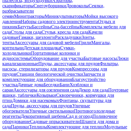
пылесосы, воздуходувки
Аэраторы,
скарификаторы
Снегоуборщики
Дровоколы
Сеялки,
разбрасыватели
семян
Минитракторы
Миникультиваторы
Мойки высокого
давления
Наборы садового электроинструмента
Отдых и
пикник
Батуты
Бассейны
Спа-бассейны
Комплекты мебели для
сада
Столы для сада
Стулья, кресла для сада
Качели
садовые
Гамаки, шезлонги
Раскладушки
Зонты,
тенты
Аксессуары для садовой мебели
Грили
Мангалы,
коптильни
Детская площадка
Сумки-
холодильники
Портативные колонки и
аудиосистемы
Оборудование для участка
Бытовые насосы
Люки
канализационные
Пруды, аксессуары для прудов
Фильтры,
насосы, стерилизаторы для прудов
Компрессоры для
прудов
Станции биологической очистки
Запчасти и
комплектующие для оборудования
Благоустройство
участка
Дачные дома
Беседки
Бани
Хозблоки и
сараи
Аксессуары для озеленения сада
Декор для сада
Почтовые
ящики, таблички
Козырьки
Скворечники, кормушки для
птиц
Домики для насекомых
Фонтаны, скульптуры для
сада
Пруды, аксессуары для прудов
Уличные
обогреватели
Уличные светильники
Противогололедные
реагенты
Декоративный щебень
Сад и огород
Поливочное
оборудование
Садовые опрыскиватели
Шланги для дома и
сада
Парники
Теплицы
Комплектующие для теплиц
Модульные