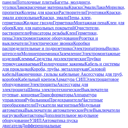
панели
Потолочные плиты
Багеты, молдинги,
уголки
Лакокрасочные материалы
Краски
Эмали
Лаки
Морилки,
пропитки
Колеры для краски
Растворители
Грунтовки
Краски,
эмали аэрозольные
Краски, эмали
Пены, клеи,
герметики
Жидкие гвозди
Герметики
Монтажная пена
Клеи для
обоев
Клеи для напольных покрытий
Очистители,
растворители
Фиксаторы резьбы
Клеи
Герметики,
пены
Электромонтажное оборудование
Розетки и
выключатели
Электрические звонки
Коробки
распределительные и подрозетники
Электропатроны
Вилки,
штепсели
Молниеприемники
Заземление
Электромонтажные
изделия
Клеммы
Средства диэлектрические
Трубки
термоусаживаемые
Изолирующие зажимы
Кабель и системы
для прокладки
Короба, трубы, металлорукав
Силовой
кабель
Наконечники, гильзы кабельные
Аксессуары для труб,
коробов
Кабельный крепеж
Арматура СИП
Электрощитовое
оборудование
Электрощиты
Аксессуары для
электрощита
Шины электротехнические
Выключатели
путевые, концевые
Трансформаторы
Аппаратура
управления
Рубильники
Предохранители
Частотные
преобразователи
Пускатели магнитные
Модульная
автоматика
Выключатели автоматические
Реле
Выключатели
нагрузки
Контакторы
Дополнительное модульное
оборудование
УЗИП
Автоматика пуска
двигателя
Дифференциальные