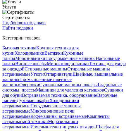
Услуги
Сертификаты
Подборщик подарков
Найти подарки
Категории товаров
Бытовая техника
Крупная техника для
кухни
Холодильники
Вытяжки
Кухонные
плиты
Морозильники
Посудомоечные машины
Настольные
плиты
Винные шкафы
Мини-холодильники
Техника для ухода
за одеждой
Стиральные машины
Стиральные машины
встраиваемые
Утюги
Отпариватели
Швейные, вышивальные
машины
Промышленные швейные
машины
Оверлоки
Сушильные машины, шкафы
Гладильные
системы, прессы
Машинки для удаления катышков
Сушилки
для обуви
Встраиваемая техника, оборудование
Варочные
панели
Духовые шкафы
Холодильники
встраиваемые
Посудомоечные машины
встраиваемые
Микроволновые печи
встраиваемые
Кофемашины встраиваемые
Комплекты
встраиваемой техники
Морозильники
встраиваемые
Измельчители пищевых отходов
Шкафы для