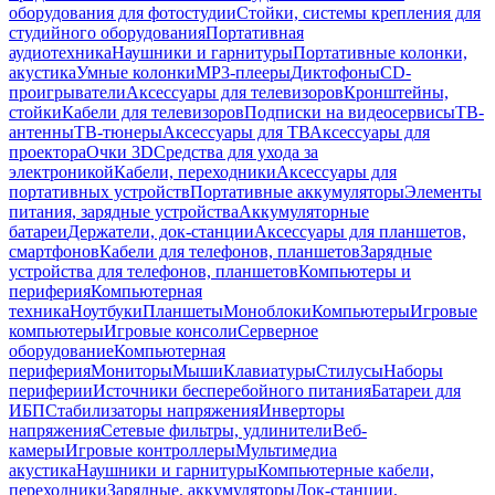
оборудования для фотостудии
Стойки, системы крепления для
студийного оборудования
Портативная
аудиотехника
Наушники и гарнитуры
Портативные колонки,
акустика
Умные колонки
MP3-плееры
Диктофоны
CD-
проигрыватели
Аксессуары для телевизоров
Кронштейны,
стойки
Кабели для телевизоров
Подписки на видеосервисы
ТВ-
антенны
ТВ-тюнеры
Аксессуары для ТВ
Аксессуары для
проектора
Очки 3D
Средства для ухода за
электроникой
Кабели, переходники
Аксессуары для
портативных устройств
Портативные аккумуляторы
Элементы
питания, зарядные устройства
Аккумуляторные
батареи
Держатели, док-станции
Аксессуары для планшетов,
смартфонов
Кабели для телефонов, планшетов
Зарядные
устройства для телефонов, планшетов
Компьютеры и
периферия
Компьютерная
техника
Ноутбуки
Планшеты
Моноблоки
Компьютеры
Игровые
компьютеры
Игровые консоли
Серверное
оборудование
Компьютерная
периферия
Мониторы
Мыши
Клавиатуры
Стилусы
Наборы
периферии
Источники бесперебойного питания
Батареи для
ИБП
Стабилизаторы напряжения
Инверторы
напряжения
Сетевые фильтры, удлинители
Веб-
камеры
Игровые контроллеры
Мультимедиа
акустика
Наушники и гарнитуры
Компьютерные кабели,
переходники
Зарядные, аккумуляторы
Док-станции,