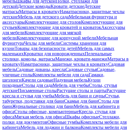
мебель
Шкафы для детской
Полки, стеллажи для
детской
Детские комоды
Кровати детские
Детские
матрасы
Матрасы в кроватку
Наматрасники, защитные чехлы
детские
Мебель для детского сада
Мебельная фурнитура и
аксессуары
Комплектующие для столов
Комплектующие для
стульев
Комплектующие для кроватей и кроваток
Аксессуары
для мебели
Комплектующие для мягкой
мебели
Комплектующие для корпусной мебели
Мебельная
фурнитура
Чехлы для мебели
Системы хранения для
кухни
Товары для безопасности детей
Мебель для самых
маленьких
Кроватки для новорожденных
Пеленальные
столики, комоды, матрасы
Манежи, кровати-манежи
Матрасы в
кроватку
Наматрасники, защитные чехлы в кроватку
Садовая
мебель
Садовые диваны, кресла
Садовые стулья
Садовые,
уличные столы
Комплекты мебели для сада
Гамаки,
шезлонги
Качели садовые
Надувная мебель
Кухни
походные
Столы для сада
Мебель для учебы
Столы, стулья
детские
Письменные столы
Растущие столы и парты
Растущие
кресла и стулья для учебы
Мебель для бани и сауны
Стулья,
табуретки, подставки для бани
Скамьи для бани
Столы для
бани
Журнальные столики для бани
Мебель для кабинета и
офиса
Столы офисные, компьютерные
Кресла, стулья для
офиса
Мягкая мебель для офиса
Шкафы офисные
Стеллажи,
полки для документов
Офисные тумбы
Комплекты мебели для
кабинета
Мебель для лоджии и балкона
Комплекты мебели для