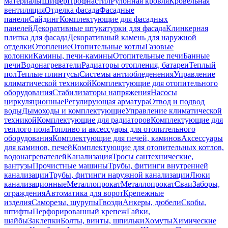
материалы
Шифер
Профнастил
Рулонная кровля
Кровельная
вентиляция
Отделка фасада
Фасадные
панели
Сайдинг
Комплектующие для фасадных
панелей
Декоративные штукатурки для фасада
Клинкерная
плитка для фасада
Декоративный камень для наружной
отделки
Отопление
Отопительные котлы
Газовые
колонки
Камины, печи-камины
Отопительные печи
Банные
печи
Водонагреватели
Радиаторы отопления, батареи
Теплый
пол
Теплые плинтусы
Системы антиобледенения
Управление
климатической техникой
Комплектующие для отопительного
оборудования
Стабилизаторы напряжения
Насосы
циркуляционные
Регулирующая арматура
Отвод и подвод
воды
Дымоходы и комплектующие
Управление климатической
техникой
Комплектующие для радиаторов
Комплектующие для
теплого пола
Топливо и аксессуары для отопительного
оборудования
Комплектующие для печей, каминов
Аксессуары
для каминов, печей
Комплектующие для отопительных котлов,
водонагревателей
Канализация
Тросы сантехнические,
вантузы
Прочистные машины
Трубы, фитинги внутренней
канализации
Трубы, фитинги наружной канализации
Люки
канализационные
Металлопрокат
Металлопрокат
Сваи
Заборы,
ограждения
Автоматика для ворот
Крепежные
изделия
Саморезы, шурупы
Гвозди
Анкеры, дюбели
Скобы,
штифты
Перфорированный крепеж
Гайки,
шайбы
Заклепки
Болты, винты, шпильки
Хомуты
Химические