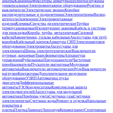
анкеры
Карабины
Фиксаторы арматуры
Шплинты
Пружины
универсальные
Электромонтажное оборудование
Розетки и
выключатели
Электрические звонки
Коробки
распределительные и подрозетники
Электропатроны
Вилки,
штепсели
Заземление
Электромонтажные
изделия
Клеммы
Средства диэлектрические
Трубки
термоусаживаемые
Изолирующие зажимы
Кабель и системы
для прокладки
Короба, трубы, металлорукав
Силовой
кабель
Наконечники, гильзы кабельные
Аксессуары для труб,
коробов
Кабельный крепеж
Арматура СИП
Электрощитовое
оборудование
Электрощиты
Аксессуары для
электрощита
Шины электротехнические
Выключатели
путевые, концевые
Трансформаторы
Аппаратура
управления
Рубильники
Предохранители
Частотные
преобразователи
Пускатели магнитные
Модульная
автоматика
Выключатели автоматические
Реле
Выключатели
нагрузки
Контакторы
Дополнительное модульное
оборудование
УЗИП
Автоматика пуска
двигателя
Дифференциальные
автоматы
УЗО
Конденсаторы
Комплексная защита
электродвигателей
Аксессуары для модульной
автоматики
Приборы учета
Счетчики газа
Счетчики
электроэнергии
Счетчики воды
Ремонт и отделка
Напольные
покрытия и
плитка
Плитка
Ламинат
Линолеум
Керамогранит
Спортивные