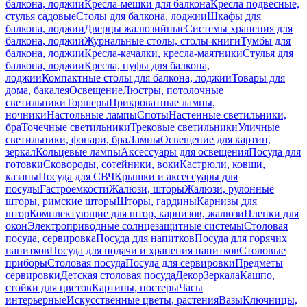
балкона, лоджии
Кресла-мешки для балкона
Кресла подвесные,
стулья садовые
Столы для балкона, лоджии
Шкафы для
балкона, лоджии
Дверцы жалюзийные
Системы хранения для
балкона, лоджии
Журнальные столы, столы-книги
Тумбы для
балкона, лоджии
Кресла-качалки, кресла-маятники
Стулья для
балкона, лоджии
Кресла, пуфы для балкона,
лоджии
Компактные столы для балкона, лоджии
Товары для
дома, бакалея
Освещение
Люстры, потолочные
светильники
Торшеры
Прикроватные лампы,
ночники
Настольные лампы
Споты
Настенные светильники,
бра
Точечные светильники
Трековые светильники
Уличные
светильники, фонари, бра
Лампы
Освещение для картин,
зеркал
Кольцевые лампы
Аксессуары для освещения
Посуда для
готовки
Сковороды, сотейники, воки
Кастрюли, ковши,
казаны
Посуда для СВЧ
Крышки и аксессуары для
посуды
Гастроемкости
Жалюзи, шторы
Жалюзи, рулонные
шторы, римские шторы
Шторы, гардины
Карнизы для
штор
Комплектующие для штор, карнизов, жалюзи
Пленки для
окон
Электроприводные солнцезащитные системы
Столовая
посуда, сервировка
Посуда для напитков
Посуда для горячих
напитков
Посуда для подачи и хранения напитков
Столовые
приборы
Столовая посуда
Посуда для сервировки
Предметы
сервировки
Детская столовая посуда
Декор
Зеркала
Кашпо,
стойки для цветов
Картины, постеры
Часы
интерьерные
Искусственные цветы, растения
Вазы
Ключницы,