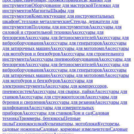
инструментов
Оборудование для мастерской
Тележки для
инструментов
Магниты
Шкафы для
инструментов
Комплектующие для инструментальных
шкафов
Стеллажи металлические
Стенды, держатели для
инструментов
Поддоны для инструментов
Аксессуары для
силовой и строительной техники
Аксессуары для
бензорезов
Аксессуары для бетоносмесителей
Аксессуары для
виброоборудования
Аксессуары для генераторов
Аксессуары
для затирочных машин
Аксессуары для мотопомп
Аксессуары
для мотобуров и бензобуров
Аксессуары для строительного
инструмента
Аксессуары пневмооборудования
Аксессуары для
бензорезов
Аксессуары для бетоносмесителей
Аксессуары для
виброоборудования
Аксессуары для генераторов
Аксессуары
для затирочных машин
Аксессуары для мотопомп
Аксессуары
для мотобуров и бензобуров
Аксессуары для
электроинструмента
Аксессуары для компрессоров,
пневмосистем
Аксессуары для сварки, пайки
Аксессуары для
станков
Аксессуары для стружкоотсосов
Аксессуары для
бурения и сверления
Аксессуары для резания
Аксессуары для
шлифования
Аксессуары для измерительных
приборов
Аксессуары для станков
Дом и сад
Садовая
техника
Триммеры, бензокосы
Цепные
пилы
Газонокосилки
Культиваторы, мотоблоки
Кусторезы,
садовые ножницы
Садовые, кормовые измельчители
Садовые