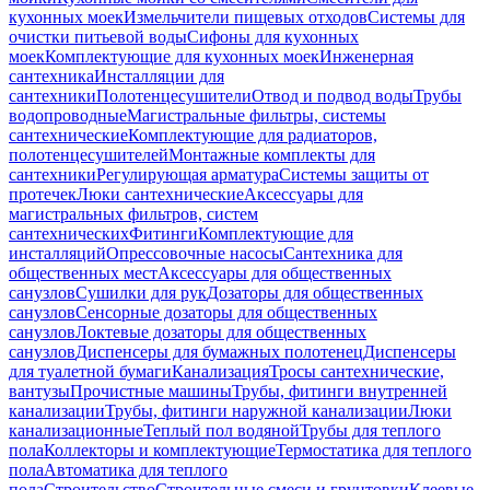
кухонных моек
Измельчители пищевых отходов
Системы для
очистки питьевой воды
Сифоны для кухонных
моек
Комплектующие для кухонных моек
Инженерная
сантехника
Инсталляции для
сантехники
Полотенцесушители
Отвод и подвод воды
Трубы
водопроводные
Магистральные фильтры, системы
сантехнические
Комплектующие для радиаторов,
полотенцесушителей
Монтажные комплекты для
сантехники
Регулирующая арматура
Системы защиты от
протечек
Люки сантехнические
Аксессуары для
магистральных фильтров, систем
сантехнических
Фитинги
Комплектующие для
инсталляций
Опрессовочные насосы
Сантехника для
общественных мест
Аксессуары для общественных
санузлов
Сушилки для рук
Дозаторы для общественных
санузлов
Сенсорные дозаторы для общественных
санузлов
Локтевые дозаторы для общественных
санузлов
Диспенсеры для бумажных полотенец
Диспенсеры
для туалетной бумаги
Канализация
Тросы сантехнические,
вантузы
Прочистные машины
Трубы, фитинги внутренней
канализации
Трубы, фитинги наружной канализации
Люки
канализационные
Теплый пол водяной
Трубы для теплого
пола
Коллекторы и комплектующие
Термостатика для теплого
пола
Автоматика для теплого
пола
Строительство
Строительные смеси и грунтовки
Клеевые