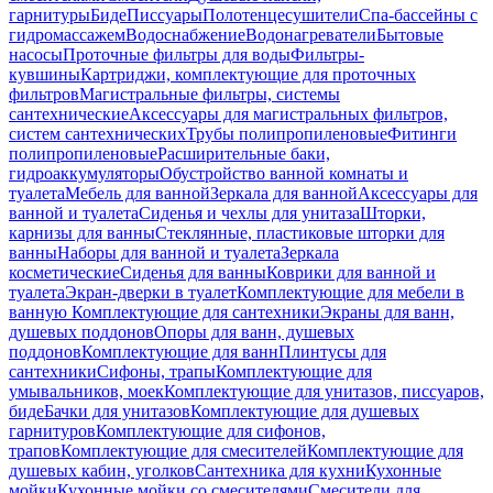
гарнитуры
Биде
Писсуары
Полотенцесушители
Спа-бассейны с
гидромассажем
Водоснабжение
Водонагреватели
Бытовые
насосы
Проточные фильтры для воды
Фильтры-
кувшины
Картриджи, комплектующие для проточных
фильтров
Магистральные фильтры, системы
сантехнические
Аксессуары для магистральных фильтров,
систем сантехнических
Трубы полипропиленовые
Фитинги
полипропиленовые
Расширительные баки,
гидроаккумуляторы
Обустройство ванной комнаты и
туалета
Мебель для ванной
Зеркала для ванной
Аксессуары для
ванной и туалета
Сиденья и чехлы для унитаза
Шторки,
карнизы для ванны
Стеклянные, пластиковые шторки для
ванны
Наборы для ванной и туалета
Зеркала
косметические
Сиденья для ванны
Коврики для ванной и
туалета
Экран-дверки в туалет
Комплектующие для мебели в
ванную
Комплектующие для сантехники
Экраны для ванн,
душевых поддонов
Опоры для ванн, душевых
поддонов
Комплектующие для ванн
Плинтусы для
сантехники
Сифоны, трапы
Комплектующие для
умывальников, моек
Комплектующие для унитазов, писсуаров,
биде
Бачки для унитазов
Комплектующие для душевых
гарнитуров
Комплектующие для сифонов,
трапов
Комплектующие для смесителей
Комплектующие для
душевых кабин, уголков
Сантехника для кухни
Кухонные
мойки
Кухонные мойки со смесителями
Смесители для