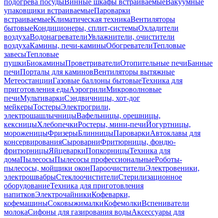
подогрева посуды
Винные шкафы встраиваемые
Вакуумные
упаковщики встраиваемые
Пароварки
встраиваемые
Климатическая техника
Вентиляторы
бытовые
Кондиционеры, сплит-системы
Охладители
воздуха
Водонагреватели
Увлажнители, очистители
воздуха
Камины, печи-камины
Обогреватели
Тепловые
завесы
Тепловые
пушки
Биокамины
Проветриватели
Отопительные печи
Банные
печи
Порталы для каминов
Вентиляторы вытяжные
Метеостанции
Газовые баллоны бытовые
Техника для
приготовления еды
Аэрогрили
Микроволновые
печи
Мультиварки
Сэндвичницы, хот-дог
мейкеры
Тостеры
Электрогрили,
электрошашлычницы
Вафельницы, орешницы,
кексницы
Хлебопечки
Ростеры, мини-печи
Йогуртницы,
мороженицы
Фризеры
Блинницы
Пароварки
Автоклавы для
консервирования
Сыроварни
Фритюрницы, фондю-
фритюрницы
Яйцеварки
Попкорницы
Техника для
дома
Пылесосы
Пылесосы профессиональные
Роботы-
пылесосы, мойщики окон
Пароочистители
Электровеники,
электрошвабры
Стеклоочистители
Стерилизационное
оборудование
Техника для приготовления
напитков
Электрочайники
Кофеварки,
кофемашины
Соковыжималки
Кофемолки
Вспениватели
молока
Сифоны для газирования воды
Аксессуары для