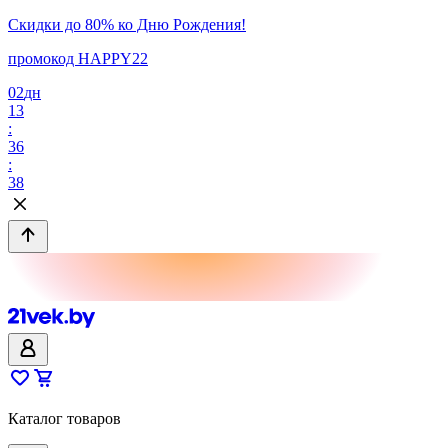
Скидки до 80% ко Дню Рождения!
промокод HAPPY22
02
дн
13
:
36
:
38
Каталог товаров