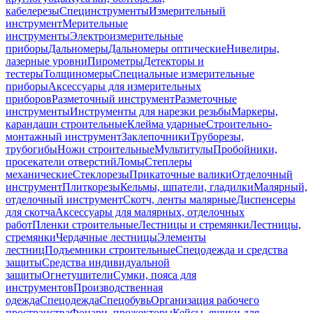
кабелерезы
Специнструменты
Измерительный
инструмент
Мерительные
инструменты
Электроизмерительные
приборы
Дальномеры
Дальномеры оптические
Нивелиры,
лазерные уровни
Пирометры
Детекторы и
тестеры
Толщиномеры
Специальные измерительные
приборы
Аксессуары для измерительных
приборов
Разметочный инструмент
Разметочные
инструменты
Инструменты для нарезки резьбы
Маркеры,
карандаши строительные
Клейма ударные
Строительно-
монтажный инструмент
Заклепочники
Труборезы,
трубогибы
Ножи строительные
Мультитулы
Пробойники,
просекатели отверстий
Ломы
Степлеры
механические
Стеклорезы
Прикаточные валики
Отделочный
инструмент
Плиткорезы
Кельмы, шпатели, гладилки
Малярный,
отделочный инструмент
Скотч, ленты малярные
Диспенсеры
для скотча
Аксессуары для малярных, отделочных
работ
Пленки строительные
Лестницы и стремянки
Лестницы,
стремянки
Чердачные лестницы
Элементы
лестниц
Подъемники строительные
Спецодежда и средства
защиты
Средства индивидуальной
защиты
Огнетушители
Сумки, пояса для
инструментов
Производственная
одежда
Спецодежда
Спецобувь
Организация рабочего
пространства
Фонари, прожекторы
Кейсы, ящики для