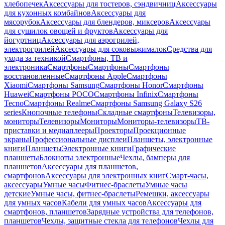
хлебопечек
Аксессуары для тостеров, сэндвичниц
Аксессуары
для кухонных комбайнов
Аксессуары для
мясорубок
Аксессуары для блендеров, миксеров
Аксессуары
для сушилок овощей и фруктов
Аксессуары для
йогуртниц
Аксессуары для аэрогрилей,
электрогрилей
Аксессуары для соковыжималок
Средства для
ухода за техникой
Смартфоны, ТВ и
электроника
Смартфоны
Смартфоны
Смартфоны
восстановленные
Смартфоны Apple
Смартфоны
Xiaomi
Смартфоны Samsung
Смартфоны Honor
Смартфоны
Huawei
Смартфоны POCO
Смартфоны Infinix
Смартфоны
Tecno
Смартфоны Realme
Смартфоны Samsung Galaxy S26
series
Кнопочные телефоны
Складные смартфоны
Телевизоры,
мониторы
Телевизоры
Мониторы
Мониторы-телевизоры
ТВ-
приставки и медиаплееры
Проекторы
Проекционные
экраны
Профессиональные дисплеи
Планшеты, электронные
книги
Планшеты
Электронные книги
Графические
планшеты
Блокноты электронные
Чехлы, бамперы для
планшетов
Аксессуары для планшетов,
смартфонов
Аксессуары для электронных книг
Смарт-часы,
аксессуары
Умные часы
Фитнес-браслеты
Умные часы
детские
Умные часы, фитнес-браслеты
Ремешки, аксессуары
для умных часов
Кабели для умных часов
Аксессуары для
смартфонов, планшетов
Зарядные устройства для телефонов,
планшетов
Чехлы, защитные стекла для телефонов
Чехлы для