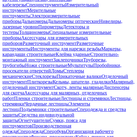
кабелерезы
Специнструменты
Измерительный
инструмент
Мерительные
инструменты
Электроизмерительные
приборы
Дальномеры
Дальномеры оптические
Нивелиры,
лазерные уровни
Пирометры
Детекторы и
тестеры
Толщиномеры
Специальные измерительные
приборы
Аксессуары для измерительных
приборов
Разметочный инструмент
Разметочные
инструменты
Инструменты для нарезки резьбы
Маркеры,
карандаши строительные
Клейма ударные
Строительно-
монтажный инструмент
Заклепочники
Труборезы,
трубогибы
Ножи строительные
Мультитулы
Пробойники,
просекатели отверстий
Ломы
Степлеры
механические
Стеклорезы
Прикаточные валики
Отделочный
инструмент
Плиткорезы
Кельмы, шпатели, гладилки
Малярный,
отделочный инструмент
Скотч, ленты малярные
Диспенсеры
для скотча
Аксессуары для малярных, отделочных
работ
Пленки строительные
Лестницы и стремянки
Лестницы,
стремянки
Чердачные лестницы
Элементы
лестниц
Подъемники строительные
Спецодежда и средства
защиты
Средства индивидуальной
защиты
Огнетушители
Сумки, пояса для
инструментов
Производственная
одежда
Спецодежда
Спецобувь
Организация рабочего
пространства
Фонари, прожекторы
Кейсы, ящики для