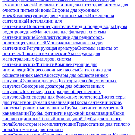
кухонных моек
Измельчители пищевых отходов
Системы для
очистки питьевой воды
Сифоны для кухонных
моек
Комплектующие для кухонных моек
Инженерная
сантехника
Инсталляции для
сантехники
Полотенцесушители
Отвод и подвод воды
Трубы
водопроводные
Магистральные фильтры, системы
сантехнические
Комплектующие для радиаторов,
полотенцесушителей
Монтажные комплекты для
сантехники
Регулирующая арматура
Системы защиты от
протечек
Люки сантехнические
Аксессуары для
магистральных фильтров, систем
сантехнических
Фитинги
Комплектующие для
инсталляций
Опрессовочные насосы
Сантехника для
общественных мест
Аксессуары для общественных
санузлов
Сушилки для рук
Дозаторы для общественных
санузлов
Сенсорные дозаторы для общественных
санузлов
Локтевые дозаторы для общественных
санузлов
Диспенсеры для бумажных полотенец
Диспенсеры
для туалетной бумаги
Канализация
Тросы сантехнические,
вантузы
Прочистные машины
Трубы, фитинги внутренней
канализации
Трубы, фитинги наружной канализации
Люки
канализационные
Теплый пол водяной
Трубы для теплого
пола
Коллекторы и комплектующие
Термостатика для теплого
пола
Автоматика для теплого
пола
Строительство
Строительные смеси и грунтовки
Клеевые