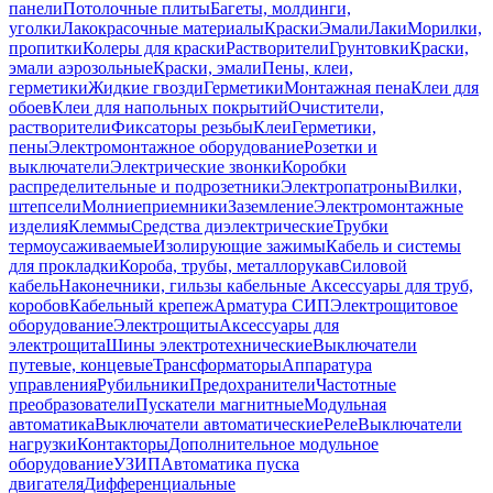
панели
Потолочные плиты
Багеты, молдинги,
уголки
Лакокрасочные материалы
Краски
Эмали
Лаки
Морилки,
пропитки
Колеры для краски
Растворители
Грунтовки
Краски,
эмали аэрозольные
Краски, эмали
Пены, клеи,
герметики
Жидкие гвозди
Герметики
Монтажная пена
Клеи для
обоев
Клеи для напольных покрытий
Очистители,
растворители
Фиксаторы резьбы
Клеи
Герметики,
пены
Электромонтажное оборудование
Розетки и
выключатели
Электрические звонки
Коробки
распределительные и подрозетники
Электропатроны
Вилки,
штепсели
Молниеприемники
Заземление
Электромонтажные
изделия
Клеммы
Средства диэлектрические
Трубки
термоусаживаемые
Изолирующие зажимы
Кабель и системы
для прокладки
Короба, трубы, металлорукав
Силовой
кабель
Наконечники, гильзы кабельные
Аксессуары для труб,
коробов
Кабельный крепеж
Арматура СИП
Электрощитовое
оборудование
Электрощиты
Аксессуары для
электрощита
Шины электротехнические
Выключатели
путевые, концевые
Трансформаторы
Аппаратура
управления
Рубильники
Предохранители
Частотные
преобразователи
Пускатели магнитные
Модульная
автоматика
Выключатели автоматические
Реле
Выключатели
нагрузки
Контакторы
Дополнительное модульное
оборудование
УЗИП
Автоматика пуска
двигателя
Дифференциальные