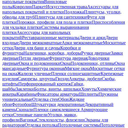
напольные покрытия
Виниловые
полы
Ковролин
Паркет
Искусственная трава
Аксессуары для
напольных покрытий и плитки
Подложка
Плинтусы, уголки,
обводы для труб
Плинтусы для сантехники
Фуги для
плитки
Порожки, профили для пола и плитки
Приспособления
для укладки плитки
Системы выравнивания
плитки
Аксессуары для напольных
покрытий
Реставрационные материалы
Двери и арки
Двери
входные
Двери межкомнатные
Арки межкомнатные
Москитные
сетки
Двери для бани и сауны
Коробки и
фурнитура
Наличники, коробки, доборы
Ручки дверные
Замки
дверные
Петли дверные
Фурнитура дверная
Доводчики
дверные
Окна и подоконники
Окна
Подоконники, отливы
Окна
мансардные
Фурнитура оконная
Мягкие окна
Москитные сетки
на окна
Жалюзи уличные
Пленки солнцезащитные
Крепежные
изделия
Саморезы, шурупы
Гвозди
Анкеры, дюбели
Скобы,
штифты
Перфорированный крепеж
Гайки,
шайбы
Заклепки
Болты, винты, шпильки
Хомуты
Химические
анкеры
Карабины
Фиксаторы арматуры
Шплинты
Пружины
универсальные
Отделка стен
Обои
Жидкие
обои
Фотообои
Штукатурки декоративные
Декоративный
камень
Скинали
Пленки самоклеящиеся
Армирующие
сетки
Стеновые панели
Уголки, маяки,
профили
Вагонка
Стеклохолсты, флизелин
Экраны для
радиаторов
Отделка потолка
Потолочные системы
Потолочные