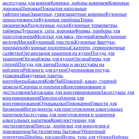
аксессуары для ковров
Коврики, наборы ковриков
Ковровые
дорожки
Циновки
Покрытия напольные
тафтинговые
Защитные, грязезащитные коврики
Кухонные
принадлежности
Кухонные приборы
Терки,
овощерезки
Разделочные доски
Кухонные термометры,
таймеры
Дуршлаги, сита, воронки
Формы, приборы для
приготовления
Молотки для мяса, тендерайзеры
Кухонные
мелочи
Миски
Кухонный текстиль
Кухонные фартуки,
прихватки
Кухонные полотенца
Скатерти, сервировочные
салфетки
Организация хранения на кухне
Посуда для
хранения
Органайзеры для кухни
Органайзеры для
специй
Посуда для ланча
Полки и аксессуары на
рейлинги
Рейлинги для кухни
Одноразовая посуда,
упаковка
Вакуумные пакеты,
контейнеры
Бакалея
Кофе
Чай
Цикорий, какао, горячий
шоколад
Сиропы и топпинги
Консервирование и
дистилляция
Автоклавы для консервирования
Аксессуары для
консервирования
Приспособления для
консервирования
Открывалки
Пивоварни
Емкости для
брожения
Ингредиенты для приготовления алкогольных
напитков
Аксессуары для приготовления и хранения
алкогольных напитков
Комплектующие для
дистилляторов
Прессы, дробилки для виноделия и
пивоварения
Дистилляторы бытовые
Уборочный
инвентарь
Швабры, насадки
Ведра, тазы для уборки
Наборы