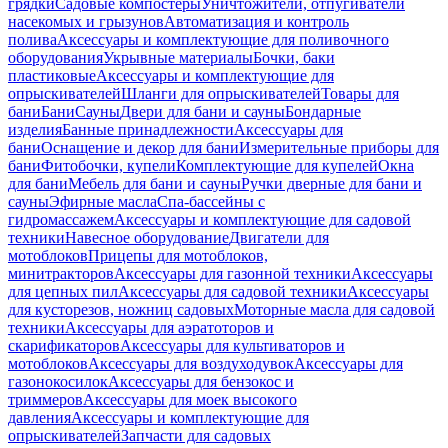
грядки
Садовые компостеры
Уничтожители, отпугиватели
насекомых и грызунов
Автоматизация и контроль
полива
Аксессуары и комплектующие для поливочного
оборудования
Укрывные материалы
Бочки, баки
пластиковые
Аксессуары и комплектующие для
опрыскивателей
Шланги для опрыскивателей
Товары для
бани
Бани
Сауны
Двери для бани и сауны
Бондарные
изделия
Банные принадлежности
Аксессуары для
бани
Оснащение и декор для бани
Измерительные приборы для
бани
Фитобочки, купели
Комплектующие для купелей
Окна
для бани
Мебель для бани и сауны
Ручки дверные для бани и
сауны
Эфирные масла
Спа-бассейны с
гидромассажем
Аксессуары и комплектующие для садовой
техники
Навесное оборудование
Двигатели для
мотоблоков
Прицепы для мотоблоков,
минитракторов
Аксессуары для газонной техники
Аксессуары
для цепных пил
Аксессуары для садовой техники
Аксессуары
для кусторезов, ножниц садовых
Моторные масла для садовой
техники
Аксессуары для аэратоторов и
скарификаторов
Аксессуары для культиваторов и
мотоблоков
Аксессуары для воздуходувок
Аксессуары для
газонокосилок
Аксессуары для бензокос и
триммеров
Аксессуары для моек высокого
давления
Аксессуары и комплектующие для
опрыскивателей
Запчасти для садовых