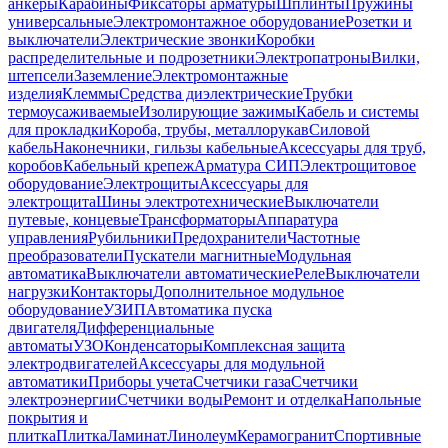
анкеры
Карабины
Фиксаторы арматуры
Шплинты
Пружины
универсальные
Электромонтажное оборудование
Розетки и
выключатели
Электрические звонки
Коробки
распределительные и подрозетники
Электропатроны
Вилки,
штепсели
Заземление
Электромонтажные
изделия
Клеммы
Средства диэлектрические
Трубки
термоусаживаемые
Изолирующие зажимы
Кабель и системы
для прокладки
Короба, трубы, металлорукав
Силовой
кабель
Наконечники, гильзы кабельные
Аксессуары для труб,
коробов
Кабельный крепеж
Арматура СИП
Электрощитовое
оборудование
Электрощиты
Аксессуары для
электрощита
Шины электротехнические
Выключатели
путевые, концевые
Трансформаторы
Аппаратура
управления
Рубильники
Предохранители
Частотные
преобразователи
Пускатели магнитные
Модульная
автоматика
Выключатели автоматические
Реле
Выключатели
нагрузки
Контакторы
Дополнительное модульное
оборудование
УЗИП
Автоматика пуска
двигателя
Дифференциальные
автоматы
УЗО
Конденсаторы
Комплексная защита
электродвигателей
Аксессуары для модульной
автоматики
Приборы учета
Счетчики газа
Счетчики
электроэнергии
Счетчики воды
Ремонт и отделка
Напольные
покрытия и
плитка
Плитка
Ламинат
Линолеум
Керамогранит
Спортивные