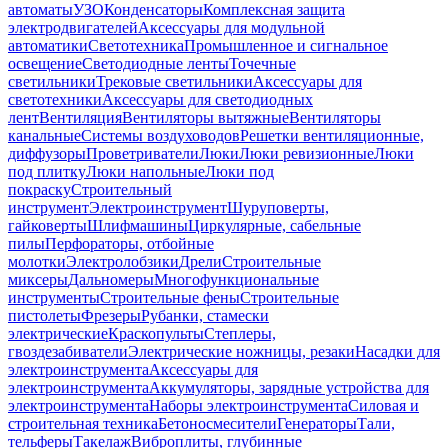
автоматы
УЗО
Конденсаторы
Комплексная защита
электродвигателей
Аксессуары для модульной
автоматики
Светотехника
Промышленное и сигнальное
освещение
Светодиодные ленты
Точечные
светильники
Трековые светильники
Аксессуары для
светотехники
Аксессуары для светодиодных
лент
Вентиляция
Вентиляторы вытяжные
Вентиляторы
канальные
Системы воздуховодов
Решетки вентиляционные,
диффузоры
Проветриватели
Люки
Люки ревизионные
Люки
под плитку
Люки напольные
Люки под
покраску
Строительный
инструмент
Электроинструмент
Шуруповерты,
гайковерты
Шлифмашины
Циркулярные, сабельные
пилы
Перфораторы, отбойные
молотки
Электролобзики
Дрели
Строительные
миксеры
Дальномеры
Многофункциональные
инструменты
Строительные фены
Строительные
пистолеты
Фрезеры
Рубанки, стамески
электрические
Краскопульты
Степлеры,
гвоздезабиватели
Электрические ножницы, резаки
Насадки для
электроинструмента
Аксессуары для
электроинструмента
Аккумуляторы, зарядные устройства для
электроинструмента
Наборы электроинструмента
Силовая и
строительная техника
Бетоносмесители
Генераторы
Тали,
тельферы
Такелаж
Виброплиты, глубинные