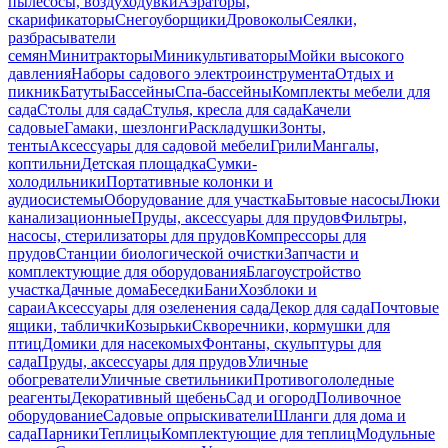
пылесосы, воздуходувки
Аэраторы,
скарификаторы
Снегоуборщики
Дровоколы
Сеялки,
разбрасыватели
семян
Минитракторы
Миникультиваторы
Мойки высокого
давления
Наборы садового электроинструмента
Отдых и
пикник
Батуты
Бассейны
Спа-бассейны
Комплекты мебели для
сада
Столы для сада
Стулья, кресла для сада
Качели
садовые
Гамаки, шезлонги
Раскладушки
Зонты,
тенты
Аксессуары для садовой мебели
Грили
Мангалы,
коптильни
Детская площадка
Сумки-
холодильники
Портативные колонки и
аудиосистемы
Оборудование для участка
Бытовые насосы
Люки
канализационные
Пруды, аксессуары для прудов
Фильтры,
насосы, стерилизаторы для прудов
Компрессоры для
прудов
Станции биологической очистки
Запчасти и
комплектующие для оборудования
Благоустройство
участка
Дачные дома
Беседки
Бани
Хозблоки и
сараи
Аксессуары для озеленения сада
Декор для сада
Почтовые
ящики, таблички
Козырьки
Скворечники, кормушки для
птиц
Домики для насекомых
Фонтаны, скульптуры для
сада
Пруды, аксессуары для прудов
Уличные
обогреватели
Уличные светильники
Противогололедные
реагенты
Декоративный щебень
Сад и огород
Поливочное
оборудование
Садовые опрыскиватели
Шланги для дома и
сада
Парники
Теплицы
Комплектующие для теплиц
Модульные