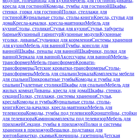
модули
Столешницы для кухни
Мебель для гостиной
Диваны,
кресла для гостиной
Комоды, тумбы для гостиной
Шкафы,
стенки, горки для гостиной
Полки, стеллажи для
гостиной
Журнальные столы, столы-книги
Кресла, стулья для
дома
Кресла-качалки, кресла-маятники
Мебель для
кухни
Столы, столики
Стулья для кухни
Стулья, табуреты
барные
Кухонный гарнитур
Кухонные модули
Кухонные
уголки, диваны
Стульчики для кормления
Системы хранения
для кухни
Мебель для ванной
Тумбы, консоли для
ванной
Шкафы, пеналы для ванной
Шкафчики, полки для
ванной
Зеркала для ванной
Аксессуары для ванной
Мебель-
трансформер
Мебель-трансформер
Кровати-
трансформеры
Детские кроватки-трансформеры
Столы-
трансформеры
Мебель для спальни
Зеркала
Комплекты мебели
для спальни
Прикроватные тумбы
Комоды и тумбы для
спальни
Туалетные столики
Шкафы для спальни
Мебель для
жилых комнат
Диваны, кресла для дома
Шкафы, стенки,
секции
Полки, стеллажи, системы хранения
Стулья,
кресла
Комоды и тумбы
Журнальные столы, столы-
книги
Кресла-качалки, кресла-маятники
Мебель для
телевизора
Комоды, тумбы под телевизор
Кронштейны, стойки
для телевизора
Каминокомплекты под телевизор
Мебель для
прихожей
Секции, тумбы в прихожую
Полки и системы
хранения в прихожую
Вешалки, подставки для
зонтов
Банкетки, скамьи
Ключницы, газетницы
Детская