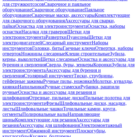
для стружкоотсосов
Сварочное и паяльное
оборудование
Сварочное оборудование
Паяльное
оборудование
Сварочные маски, аксессуары
Комплектующие
для сварочного оборудования
Аксессуары для сварки,
пайки
Оснастка для электроинструмента
Оснастка, наборы
оснастки
Насадки для граверов
Щетки для
электроинструмента
Развертки
Пуансоны
Щетки для
электродвигателей
Слесарный инструмент
Наборы
инструментов
Головки, биты
Гаечные ключи
Отвертки, наборы
отверток
Ножницы слесарные
Клещи строительные
Зубила,
керны, выколотки
Щетки слесарные
Оснастка и аксессуары для
бурения и сверления
Сверла, буры, зенкеры
Коронки
Зубила для
электроинструмента
Аксессуары для бурения и
сверления
Столярный инструмент
Тиски, струбцины,
гейферные зажимы
Ручные пилы, ножовки
Молотки, кувалды,
киянки
Напильники
Ручные стамески
Рубанки, рашпили
ручные
Оснастка и аксессуары для резания и
шлифования
Отрезные, пильные диски
Пильные полотна для
электроинструмента
Фрезы
Шлифовальные диски, насадки,
листы
Шлифовальные чашки
Точильные камни, круги,
сегменты
Полировальные валы
Направляющие
шины
Комплектующие для резания
Аксессуары для
резания
Аксессуары для шлифования
Электромонтажный
инструмент
Обжимной инструмент
Плоскогубцы,
круглогубцы
Кусачки, болторезы,