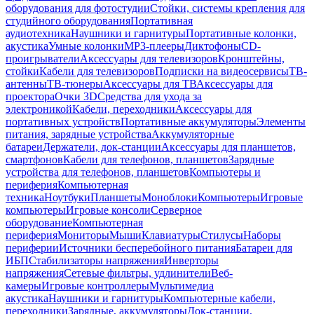
оборудования для фотостудии
Стойки, системы крепления для
студийного оборудования
Портативная
аудиотехника
Наушники и гарнитуры
Портативные колонки,
акустика
Умные колонки
MP3-плееры
Диктофоны
CD-
проигрыватели
Аксессуары для телевизоров
Кронштейны,
стойки
Кабели для телевизоров
Подписки на видеосервисы
ТВ-
антенны
ТВ-тюнеры
Аксессуары для ТВ
Аксессуары для
проектора
Очки 3D
Средства для ухода за
электроникой
Кабели, переходники
Аксессуары для
портативных устройств
Портативные аккумуляторы
Элементы
питания, зарядные устройства
Аккумуляторные
батареи
Держатели, док-станции
Аксессуары для планшетов,
смартфонов
Кабели для телефонов, планшетов
Зарядные
устройства для телефонов, планшетов
Компьютеры и
периферия
Компьютерная
техника
Ноутбуки
Планшеты
Моноблоки
Компьютеры
Игровые
компьютеры
Игровые консоли
Серверное
оборудование
Компьютерная
периферия
Мониторы
Мыши
Клавиатуры
Стилусы
Наборы
периферии
Источники бесперебойного питания
Батареи для
ИБП
Стабилизаторы напряжения
Инверторы
напряжения
Сетевые фильтры, удлинители
Веб-
камеры
Игровые контроллеры
Мультимедиа
акустика
Наушники и гарнитуры
Компьютерные кабели,
переходники
Зарядные, аккумуляторы
Док-станции,