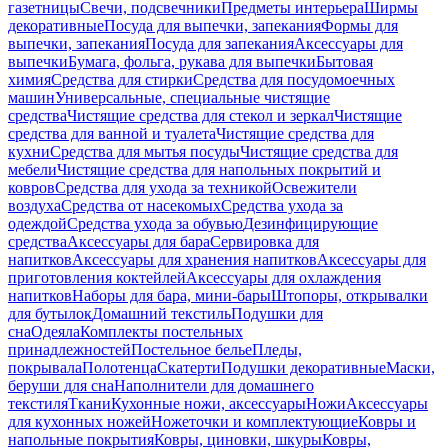
газетницы
Свечи, подсвечники
Предметы интерьера
Ширмы
декоративные
Посуда для выпечки, запекания
Формы для
выпечки, запекания
Посуда для запекания
Аксессуары для
выпечки
Бумага, фольга, рукава для выпечки
Бытовая
химия
Средства для стирки
Средства для посудомоечных
машин
Универсальные, специальные чистящие
средства
Чистящие средства для стекол и зеркал
Чистящие
средства для ванной и туалета
Чистящие средства для
кухни
Средства для мытья посуды
Чистящие средства для
мебели
Чистящие средства для напольных покрытий и
ковров
Средства для ухода за техникой
Освежители
воздуха
Средства от насекомых
Средства ухода за
одеждой
Средства ухода за обувью
Дезинфицирующие
средства
Аксессуары для бара
Сервировка для
напитков
Аксессуары для хранения напитков
Аксессуары для
приготовления коктейлей
Аксессуары для охлаждения
напитков
Наборы для бара, мини-бары
Штопоры, открывалки
для бутылок
Домашний текстиль
Подушки для
сна
Одеяла
Комплекты постельных
принадлежностей
Постельное белье
Пледы,
покрывала
Полотенца
Скатерти
Подушки декоративные
Маски,
беруши для сна
Наполнители для домашнего
текстиля
Ткани
Кухонные ножи, аксессуары
Ножи
Аксессуары
для кухонных ножей
Ножеточки и комплектующие
Ковры и
напольные покрытия
Ковры, циновки, шкуры
Ковры,