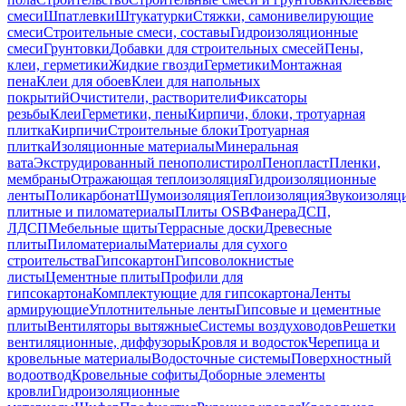
смеси
Шпатлевки
Штукатурки
Стяжки, самонивелирующие
смеси
Строительные смеси, составы
Гидроизоляционные
смеси
Грунтовки
Добавки для строительных смесей
Пены,
клеи, герметики
Жидкие гвозди
Герметики
Монтажная
пена
Клеи для обоев
Клеи для напольных
покрытий
Очистители, растворители
Фиксаторы
резьбы
Клеи
Герметики, пены
Кирпичи, блоки, тротуарная
плитка
Кирпичи
Строительные блоки
Тротуарная
плитка
Изоляционные материалы
Минеральная
вата
Экструдированный пенополистирол
Пенопласт
Пленки,
мембраны
Отражающая теплоизоляция
Гидроизоляционные
ленты
Поликарбонат
Шумоизоляция
Теплоизоляция
Звукоизоляц
плитные и пиломатериалы
Плиты OSB
Фанера
ДСП,
ЛДСП
Мебельные щиты
Террасные доски
Древесные
плиты
Пиломатериалы
Материалы для сухого
строительства
Гипсокартон
Гипсоволокнистые
листы
Цементные плиты
Профили для
гипсокартона
Комплектующие для гипсокартона
Ленты
армирующие
Уплотнительные ленты
Гипсовые и цементные
плиты
Вентиляторы вытяжные
Системы воздуховодов
Решетки
вентиляционные, диффузоры
Кровля и водосток
Черепица и
кровельные материалы
Водосточные системы
Поверхностный
водоотвод
Кровельные софиты
Доборные элементы
кровли
Гидроизоляционные