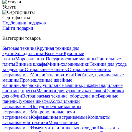
Услуги
Сертификаты
Подборщик подарков
Найти подарки
Категории товаров
Бытовая техника
Крупная техника для
кухни
Холодильники
Вытяжки
Кухонные
плиты
Морозильники
Посудомоечные машины
Настольные
плиты
Винные шкафы
Мини-холодильники
Техника для ухода
за одеждой
Стиральные машины
Стиральные машины
встраиваемые
Утюги
Отпариватели
Швейные, вышивальные
машины
Промышленные швейные
машины
Оверлоки
Сушильные машины, шкафы
Гладильные
системы, прессы
Машинки для удаления катышков
Сушилки
для обуви
Встраиваемая техника, оборудование
Варочные
панели
Духовые шкафы
Холодильники
встраиваемые
Посудомоечные машины
встраиваемые
Микроволновые печи
встраиваемые
Кофемашины встраиваемые
Комплекты
встраиваемой техники
Морозильники
встраиваемые
Измельчители пищевых отходов
Шкафы для