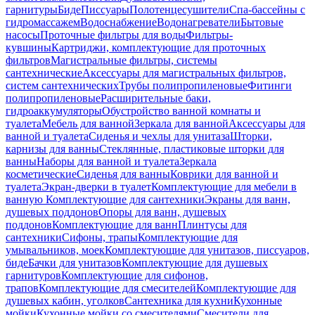
гарнитуры
Биде
Писсуары
Полотенцесушители
Спа-бассейны с
гидромассажем
Водоснабжение
Водонагреватели
Бытовые
насосы
Проточные фильтры для воды
Фильтры-
кувшины
Картриджи, комплектующие для проточных
фильтров
Магистральные фильтры, системы
сантехнические
Аксессуары для магистральных фильтров,
систем сантехнических
Трубы полипропиленовые
Фитинги
полипропиленовые
Расширительные баки,
гидроаккумуляторы
Обустройство ванной комнаты и
туалета
Мебель для ванной
Зеркала для ванной
Аксессуары для
ванной и туалета
Сиденья и чехлы для унитаза
Шторки,
карнизы для ванны
Стеклянные, пластиковые шторки для
ванны
Наборы для ванной и туалета
Зеркала
косметические
Сиденья для ванны
Коврики для ванной и
туалета
Экран-дверки в туалет
Комплектующие для мебели в
ванную
Комплектующие для сантехники
Экраны для ванн,
душевых поддонов
Опоры для ванн, душевых
поддонов
Комплектующие для ванн
Плинтусы для
сантехники
Сифоны, трапы
Комплектующие для
умывальников, моек
Комплектующие для унитазов, писсуаров,
биде
Бачки для унитазов
Комплектующие для душевых
гарнитуров
Комплектующие для сифонов,
трапов
Комплектующие для смесителей
Комплектующие для
душевых кабин, уголков
Сантехника для кухни
Кухонные
мойки
Кухонные мойки со смесителями
Смесители для