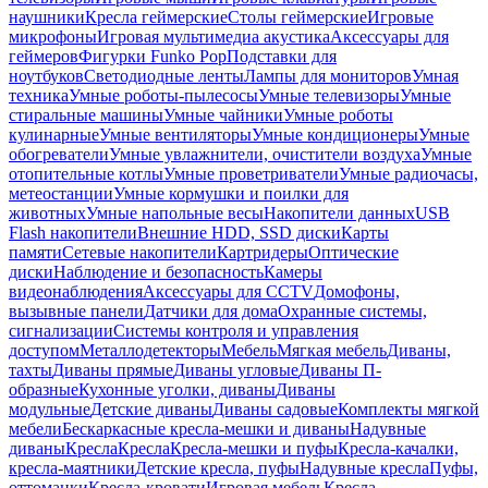
наушники
Кресла геймерские
Столы геймерские
Игровые
микрофоны
Игровая мультимедиа акустика
Аксессуары для
геймеров
Фигурки Funko Pop
Подставки для
ноутбуков
Светодиодные ленты
Лампы для мониторов
Умная
техника
Умные роботы-пылесосы
Умные телевизоры
Умные
стиральные машины
Умные чайники
Умные роботы
кулинарные
Умные вентиляторы
Умные кондиционеры
Умные
обогреватели
Умные увлажнители, очистители воздуха
Умные
отопительные котлы
Умные проветриватели
Умные радиочасы,
метеостанции
Умные кормушки и поилки для
животных
Умные напольные весы
Накопители данных
USB
Flash накопители
Внешние HDD, SSD диски
Карты
памяти
Сетевые накопители
Картридеры
Оптические
диски
Наблюдение и безопасность
Камеры
видеонаблюдения
Аксессуары для CCTV
Домофоны,
вызывные панели
Датчики для дома
Охранные системы,
сигнализации
Системы контроля и управления
доступом
Металлодетекторы
Мебель
Мягкая мебель
Диваны,
тахты
Диваны прямые
Диваны угловые
Диваны П-
образные
Кухонные уголки, диваны
Диваны
модульные
Детские диваны
Диваны садовые
Комплекты мягкой
мебели
Бескаркасные кресла-мешки и диваны
Надувные
диваны
Кресла
Кресла
Кресла-мешки и пуфы
Кресла-качалки,
кресла-маятники
Детские кресла, пуфы
Надувные кресла
Пуфы,
оттоманки
Кресла-кровати
Игровая мебель
Кресла