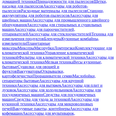
домашней техники
Принадлежности для пылесосов
Щетки,
насадки для пылесосов
Аксессуары для роботов-
пылесосов
Расходные материалы для пылесосов
Станции,
аккумуляторы для роботов-пылесосов
Аксессуары для
швейных машин
Аксессуары для промышленного швейного
оборудования
Аксессуары для стиральных и сушильных
машин
Аксессуары для пароочистителей,
отпаривателей
Аксессуары для стеклоочистителей
Техника для
измельчения продуктов
Блендеры
Кухонные комбайны,
измельчители
Планетарные
миксеры
Миксеры
Мясорубки
Ломтерезки
Комплектующие для
климатической техники
Управление климатической
техникой
Фильтры для климатической техники
Аксессуары для
климатической техники
Мелкая техника
Весы кухонные,
бытовые
Сушилки для овощей и
фруктов
Вакууматоры
Открывалки,
картофелечистки
Проращиватели семян
Маслобойки,
сепараторы бытовые
Аксессуары для крупной
техники
Аксессуары для вытяжек
Аксессуары для плит и
духовок
Аксессуары для холодильников
Аксессуары для
посудомоечных машин
Средства для посудомоечных
машин
Средства для ухода за техникой
Аксессуары для
кухонной техники
Аксессуары для микроволновых
печей
Вакуумные пакеты, контейнеры
Аксессуары для
кофемашин
Аксессуары для мультиварок,