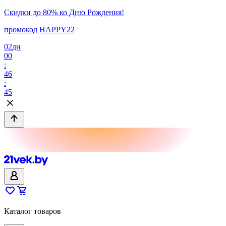
Скидки до 80% ко Дню Рождения!
промокод HAPPY22
02
дн
00
:
46
:
45
Каталог товаров