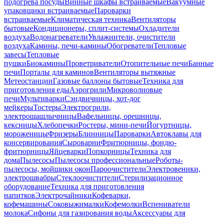
подогрева посуды
Винные шкафы встраиваемые
Вакуумные
упаковщики встраиваемые
Пароварки
встраиваемые
Климатическая техника
Вентиляторы
бытовые
Кондиционеры, сплит-системы
Охладители
воздуха
Водонагреватели
Увлажнители, очистители
воздуха
Камины, печи-камины
Обогреватели
Тепловые
завесы
Тепловые
пушки
Биокамины
Проветриватели
Отопительные печи
Банные
печи
Порталы для каминов
Вентиляторы вытяжные
Метеостанции
Газовые баллоны бытовые
Техника для
приготовления еды
Аэрогрили
Микроволновые
печи
Мультиварки
Сэндвичницы, хот-дог
мейкеры
Тостеры
Электрогрили,
электрошашлычницы
Вафельницы, орешницы,
кексницы
Хлебопечки
Ростеры, мини-печи
Йогуртницы,
мороженицы
Фризеры
Блинницы
Пароварки
Автоклавы для
консервирования
Сыроварни
Фритюрницы, фондю-
фритюрницы
Яйцеварки
Попкорницы
Техника для
дома
Пылесосы
Пылесосы профессиональные
Роботы-
пылесосы, мойщики окон
Пароочистители
Электровеники,
электрошвабры
Стеклоочистители
Стерилизационное
оборудование
Техника для приготовления
напитков
Электрочайники
Кофеварки,
кофемашины
Соковыжималки
Кофемолки
Вспениватели
молока
Сифоны для газирования воды
Аксессуары для