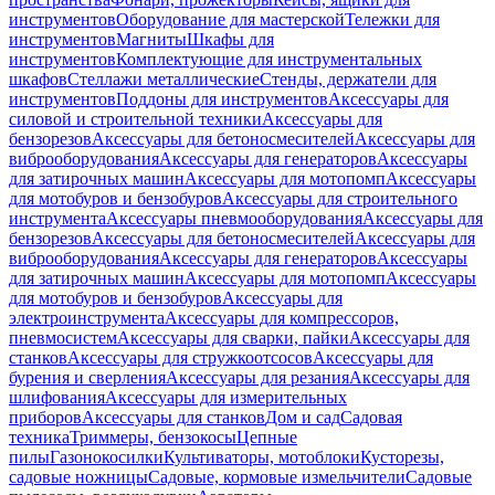
инструментов
Оборудование для мастерской
Тележки для
инструментов
Магниты
Шкафы для
инструментов
Комплектующие для инструментальных
шкафов
Стеллажи металлические
Стенды, держатели для
инструментов
Поддоны для инструментов
Аксессуары для
силовой и строительной техники
Аксессуары для
бензорезов
Аксессуары для бетоносмесителей
Аксессуары для
виброоборудования
Аксессуары для генераторов
Аксессуары
для затирочных машин
Аксессуары для мотопомп
Аксессуары
для мотобуров и бензобуров
Аксессуары для строительного
инструмента
Аксессуары пневмооборудования
Аксессуары для
бензорезов
Аксессуары для бетоносмесителей
Аксессуары для
виброоборудования
Аксессуары для генераторов
Аксессуары
для затирочных машин
Аксессуары для мотопомп
Аксессуары
для мотобуров и бензобуров
Аксессуары для
электроинструмента
Аксессуары для компрессоров,
пневмосистем
Аксессуары для сварки, пайки
Аксессуары для
станков
Аксессуары для стружкоотсосов
Аксессуары для
бурения и сверления
Аксессуары для резания
Аксессуары для
шлифования
Аксессуары для измерительных
приборов
Аксессуары для станков
Дом и сад
Садовая
техника
Триммеры, бензокосы
Цепные
пилы
Газонокосилки
Культиваторы, мотоблоки
Кусторезы,
садовые ножницы
Садовые, кормовые измельчители
Садовые