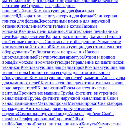
материалы
Шифер
Профнастил
Рулонная кровля
Кровельная
вентиляция
Отделка фасада
Фасадные
панели
Сайдинг
Комплектующие для фасадных
панелей
Декоративные штукатурки для фасада
Клинкерная
плитка для фасада
Декоративный камень для наружной
отделки
Отопление
Отопительные котлы
Газовые
колонки
Камины, печи-камины
Отопительные печи
Банные
печи
Водонагреватели
Радиаторы отопления, батареи
Теплый
пол
Теплые плинтусы
Системы антиобледенения
Управление
климатической техникой
Комплектующие для отопительного
оборудования
Стабилизаторы напряжения
Насосы
циркуляционные
Регулирующая арматура
Отвод и подвод
воды
Дымоходы и комплектующие
Управление климатической
техникой
Комплектующие для радиаторов
Комплектующие для
теплого пола
Топливо и аксессуары для отопительного
оборудования
Комплектующие для печей, каминов
Аксессуары
для каминов, печей
Комплектующие для отопительных котлов,
водонагревателей
Канализация
Тросы сантехнические,
вантузы
Прочистные машины
Трубы, фитинги внутренней
канализации
Трубы, фитинги наружной канализации
Люки
канализационные
Металлопрокат
Металлопрокат
Сваи
Заборы,
ограждения
Автоматика для ворот
Крепежные
изделия
Саморезы, шурупы
Гвозди
Анкеры, дюбели
Скобы,
штифты
Перфорированный крепеж
Гайки,
шайбы
Заклепки
Болты, винты, шпильки
Хомуты
Химические