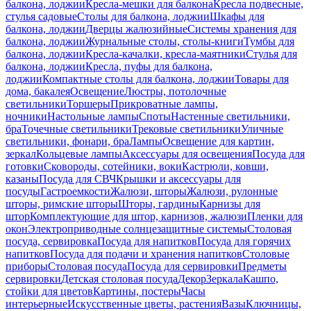
балкона, лоджии
Кресла-мешки для балкона
Кресла подвесные,
стулья садовые
Столы для балкона, лоджии
Шкафы для
балкона, лоджии
Дверцы жалюзийные
Системы хранения для
балкона, лоджии
Журнальные столы, столы-книги
Тумбы для
балкона, лоджии
Кресла-качалки, кресла-маятники
Стулья для
балкона, лоджии
Кресла, пуфы для балкона,
лоджии
Компактные столы для балкона, лоджии
Товары для
дома, бакалея
Освещение
Люстры, потолочные
светильники
Торшеры
Прикроватные лампы,
ночники
Настольные лампы
Споты
Настенные светильники,
бра
Точечные светильники
Трековые светильники
Уличные
светильники, фонари, бра
Лампы
Освещение для картин,
зеркал
Кольцевые лампы
Аксессуары для освещения
Посуда для
готовки
Сковороды, сотейники, воки
Кастрюли, ковши,
казаны
Посуда для СВЧ
Крышки и аксессуары для
посуды
Гастроемкости
Жалюзи, шторы
Жалюзи, рулонные
шторы, римские шторы
Шторы, гардины
Карнизы для
штор
Комплектующие для штор, карнизов, жалюзи
Пленки для
окон
Электроприводные солнцезащитные системы
Столовая
посуда, сервировка
Посуда для напитков
Посуда для горячих
напитков
Посуда для подачи и хранения напитков
Столовые
приборы
Столовая посуда
Посуда для сервировки
Предметы
сервировки
Детская столовая посуда
Декор
Зеркала
Кашпо,
стойки для цветов
Картины, постеры
Часы
интерьерные
Искусственные цветы, растения
Вазы
Ключницы,