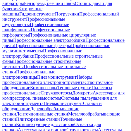
вибраторы
Бензорезы, резчики швов
Стойки, дрели для
бурения
Затирочные
машины
Гидроинструмент
Погрузчики
Профессиональный
инструмент
Профессиональные
шуруповерты
Профессиональные
шлифмашины
Профессиональные
перфораторы
Профессиональные циркулярные
пилы
Профессиональные электролобзики
Профессиональные
дрели
Профессиональные фрезеры
Профессиональные
мультиинструменты
Профессиональные
электрорубанки
Профессиональные строительные
фены
Профессиональные строительные
пистолеты
Профессиональные точильные
станки
Профессиональные
электроножницы
Пневмоинструмент
Наборы
профессионального электроинструмента
Строительное
оборудование
Компрессоры
Тепловые пушки
Пылесосы
профессиональные
Стружкоотсосы
Домкраты
Аксессуары для
компрессоров, пневмосистем
Системы пылеудаления для
электроинструмента
Пневмоинструмент
Станки и
оборудование
Деревообрабатывающие
станки
Ленточнопильные станки
Металлообрабатывающие
станки
Плиткорезные станки
Точильные
станки
Комплектующие для станков
Оснастка для
станков
Аксессуары для станков
Стружкоотсосы
Аксессуары