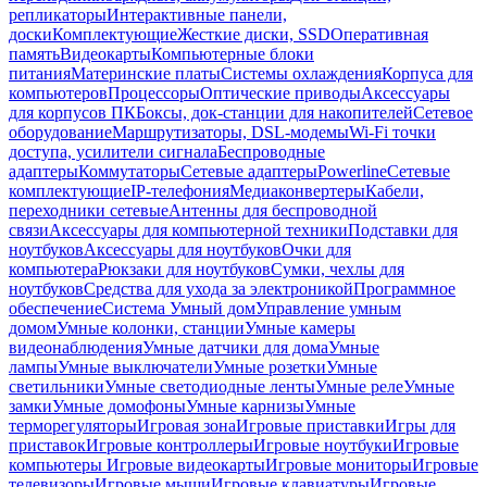
репликаторы
Интерактивные панели,
доски
Комплектующие
Жесткие диски, SSD
Оперативная
память
Видеокарты
Компьютерные блоки
питания
Материнские платы
Системы охлаждения
Корпуса для
компьютеров
Процессоры
Оптические приводы
Аксессуары
для корпусов ПК
Боксы, док-станции для накопителей
Сетевое
оборудование
Маршрутизаторы, DSL-модемы
Wi-Fi точки
доступа, усилители сигнала
Беспроводные
адаптеры
Коммутаторы
Сетевые адаптеры
Powerline
Сетевые
комплектующие
IP-телефония
Медиаконвертеры
Кабели,
переходники сетевые
Антенны для беспроводной
связи
Аксессуары для компьютерной техники
Подставки для
ноутбуков
Аксессуары для ноутбуков
Очки для
компьютера
Рюкзаки для ноутбуков
Сумки, чехлы для
ноутбуков
Средства для ухода за электроникой
Программное
обеспечение
Система Умный дом
Управление умным
домом
Умные колонки, станции
Умные камеры
видеонаблюдения
Умные датчики для дома
Умные
лампы
Умные выключатели
Умные розетки
Умные
светильники
Умные светодиодные ленты
Умные реле
Умные
замки
Умные домофоны
Умные карнизы
Умные
терморегуляторы
Игровая зона
Игровые приставки
Игры для
приставок
Игровые контроллеры
Игровые ноутбуки
Игровые
компьютеры
Игровые видеокарты
Игровые мониторы
Игровые
телевизоры
Игровые мыши
Игровые клавиатуры
Игровые