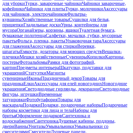
для уборки
Турки, заварочные чайники
Чайники заварочные,
кофейники
Чайники для плиты
Турки, молочники
Аксессуары
для чайников, электрочайников
Фильтры-
кувшины
Хозяйственные товары
Сушилки для белья,
прищепки
Гладильные доски
Урны, контейнеры для
мусора
Органайзеры, корзины, ящики
Туалетная бумага,
бумажные полотенца
Салфетки, мочалки, губки, мусорные
пакеты
Фольга, пленка, пакеты
Упаковочная тара
Аксессуары
для глажения
Аксессуары для стирки
Веревки,
шпагаты
Емкости, дозаторы для моющих средств
Вешалки-
плечики
Мешки хозяйственные
Сувениры
Копилки
Картины,
постеры
Фотоальбомы
Рамки для фотографий,
картин
Предметы интерьера
Шкатулки, подставки для
украшений
Статуэтки
Магниты
сувенирные
Иконы
Праздничный декор
Товары для
праздника
Елки
Аксессуары для елей новогодних
Новогодние
украшения
Светодиодные гирлянды, декорации
Светодиодные
фигуры, игрушки
Временные
татуировки
Фотобутафория
Товары для
маскарада
Подарки
Подарки, подарочные наборы
Подарочные
наборы косметики для лица и тела
Наборы для
бритья
Оформление подарков
Сантехника и
водоснабжение
Сантехника
Душевые кабины, поддоны,
двери
Ванны
Унитазы
Умывальники
Умывальники со
смесителями
Смесители
Душевые панели,