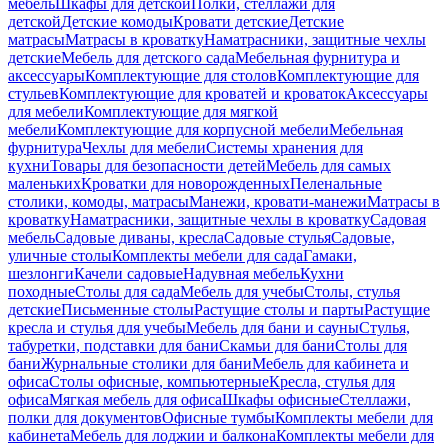
мебель
Шкафы для детской
Полки, стеллажи для
детской
Детские комоды
Кровати детские
Детские
матрасы
Матрасы в кроватку
Наматрасники, защитные чехлы
детские
Мебель для детского сада
Мебельная фурнитура и
аксессуары
Комплектующие для столов
Комплектующие для
стульев
Комплектующие для кроватей и кроваток
Аксессуары
для мебели
Комплектующие для мягкой
мебели
Комплектующие для корпусной мебели
Мебельная
фурнитура
Чехлы для мебели
Системы хранения для
кухни
Товары для безопасности детей
Мебель для самых
маленьких
Кроватки для новорожденных
Пеленальные
столики, комоды, матрасы
Манежи, кровати-манежи
Матрасы в
кроватку
Наматрасники, защитные чехлы в кроватку
Садовая
мебель
Садовые диваны, кресла
Садовые стулья
Садовые,
уличные столы
Комплекты мебели для сада
Гамаки,
шезлонги
Качели садовые
Надувная мебель
Кухни
походные
Столы для сада
Мебель для учебы
Столы, стулья
детские
Письменные столы
Растущие столы и парты
Растущие
кресла и стулья для учебы
Мебель для бани и сауны
Стулья,
табуретки, подставки для бани
Скамьи для бани
Столы для
бани
Журнальные столики для бани
Мебель для кабинета и
офиса
Столы офисные, компьютерные
Кресла, стулья для
офиса
Мягкая мебель для офиса
Шкафы офисные
Стеллажи,
полки для документов
Офисные тумбы
Комплекты мебели для
кабинета
Мебель для лоджии и балкона
Комплекты мебели для