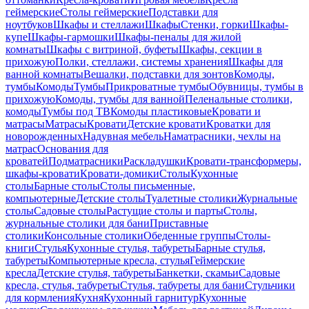
геймерские
Столы геймерские
Подставки для
ноутбуков
Шкафы и стеллажи
Шкафы
Стенки, горки
Шкафы-
купе
Шкафы-гармошки
Шкафы-пеналы для жилой
комнаты
Шкафы с витриной, буфеты
Шкафы, секции в
прихожую
Полки, стеллажи, системы хранения
Шкафы для
ванной комнаты
Вешалки, подставки для зонтов
Комоды,
тумбы
Комоды
Тумбы
Прикроватные тумбы
Обувницы, тумбы в
прихожую
Комоды, тумбы для ванной
Пеленальные столики,
комоды
Тумбы под ТВ
Комоды пластиковые
Кровати и
матрасы
Матрасы
Кровати
Детские кровати
Кроватки для
новорожденных
Надувная мебель
Наматрасники, чехлы на
матрас
Основания для
кроватей
Подматрасники
Раскладушки
Кровати-трансформеры,
шкафы-кровати
Кровати-домики
Столы
Кухонные
столы
Барные столы
Столы письменные,
компьютерные
Детские столы
Туалетные столики
Журнальные
столы
Садовые столы
Растущие столы и парты
Столы,
журнальные столики для бани
Приставные
столики
Консольные столики
Обеденные группы
Столы-
книги
Стулья
Кухонные стулья, табуреты
Барные стулья,
табуреты
Компьютерные кресла, стулья
Геймерские
кресла
Детские стулья, табуреты
Банкетки, скамьи
Садовые
кресла, стулья, табуреты
Стулья, табуреты для бани
Стульчики
для кормления
Кухня
Кухонный гарнитур
Кухонные