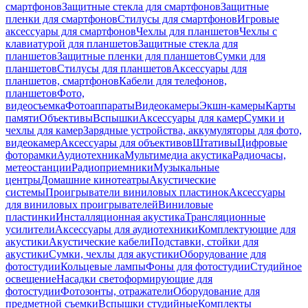
смартфонов
Защитные стекла для смартфонов
Защитные
пленки для смартфонов
Стилусы для смартфонов
Игровые
аксессуары для смартфонов
Чехлы для планшетов
Чехлы с
клавиатурой для планшетов
Защитные стекла для
планшетов
Защитные пленки для планшетов
Сумки для
планшетов
Стилусы для планшетов
Аксессуары для
планшетов, смартфонов
Кабели для телефонов,
планшетов
Фото,
видеосъемка
Фотоаппараты
Видеокамеры
Экшн-камеры
Карты
памяти
Объективы
Вспышки
Аксессуары для камер
Сумки и
чехлы для камер
Зарядные устройства, аккумуляторы для фото,
видеокамер
Аксессуары для объективов
Штативы
Цифровые
фоторамки
Аудиотехника
Мультимедиа акустика
Радиочасы,
метеостанции
Радиоприемники
Музыкальные
центры
Домашние кинотеатры
Акустические
системы
Проигрыватели виниловых пластинок
Аксессуары
для виниловых проигрывателей
Виниловые
пластинки
Инсталляционная акустика
Трансляционные
усилители
Аксессуары для аудиотехники
Комплектующие для
акустики
Акустические кабели
Подставки, стойки для
акустики
Сумки, чехлы для акустики
Оборудование для
фотостудии
Кольцевые лампы
Фоны для фотостудии
Студийное
освещение
Насадки светоформирующие для
фотостудии
Фотозонты, отражатели
Оборудование для
предметной съемки
Вспышки студийные
Комплекты