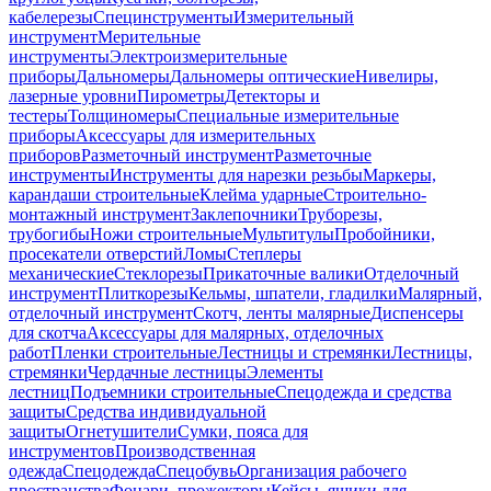
кабелерезы
Специнструменты
Измерительный
инструмент
Мерительные
инструменты
Электроизмерительные
приборы
Дальномеры
Дальномеры оптические
Нивелиры,
лазерные уровни
Пирометры
Детекторы и
тестеры
Толщиномеры
Специальные измерительные
приборы
Аксессуары для измерительных
приборов
Разметочный инструмент
Разметочные
инструменты
Инструменты для нарезки резьбы
Маркеры,
карандаши строительные
Клейма ударные
Строительно-
монтажный инструмент
Заклепочники
Труборезы,
трубогибы
Ножи строительные
Мультитулы
Пробойники,
просекатели отверстий
Ломы
Степлеры
механические
Стеклорезы
Прикаточные валики
Отделочный
инструмент
Плиткорезы
Кельмы, шпатели, гладилки
Малярный,
отделочный инструмент
Скотч, ленты малярные
Диспенсеры
для скотча
Аксессуары для малярных, отделочных
работ
Пленки строительные
Лестницы и стремянки
Лестницы,
стремянки
Чердачные лестницы
Элементы
лестниц
Подъемники строительные
Спецодежда и средства
защиты
Средства индивидуальной
защиты
Огнетушители
Сумки, пояса для
инструментов
Производственная
одежда
Спецодежда
Спецобувь
Организация рабочего
пространства
Фонари, прожекторы
Кейсы, ящики для