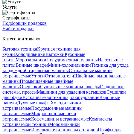
Услуги
Сертификаты
Подборщик подарков
Найти подарки
Категории товаров
Бытовая техника
Крупная техника для
кухни
Холодильники
Вытяжки
Кухонные
плиты
Морозильники
Посудомоечные машины
Настольные
плиты
Винные шкафы
Мини-холодильники
Техника для ухода
за одеждой
Стиральные машины
Стиральные машины
встраиваемые
Утюги
Отпариватели
Швейные, вышивальные
машины
Промышленные швейные
машины
Оверлоки
Сушильные машины, шкафы
Гладильные
системы, прессы
Машинки для удаления катышков
Сушилки
для обуви
Встраиваемая техника, оборудование
Варочные
панели
Духовые шкафы
Холодильники
встраиваемые
Посудомоечные машины
встраиваемые
Микроволновые печи
встраиваемые
Кофемашины встраиваемые
Комплекты
встраиваемой техники
Морозильники
встраиваемые
Измельчители пищевых отходов
Шкафы для