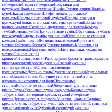
геймерские
Столы геймерские
Подставки для
ноутбуков
Шкафы и стеллажи
Шкафы
Стенки, горки
Шкафы-
купе
Шкафы-гармошки
Шкафы-пеналы для жилой
комнаты
Шкафы с витриной, буфеты
Шкафы, секции в
прихожую
Полки, стеллажи, системы хранения
Шкафы для
ванной комнаты
Вешалки, подставки для зонтов
Комоды,
тумбы
Комоды
Тумбы
Прикроватные тумбы
Обувницы, тумбы в
прихожую
Комоды, тумбы для ванной
Пеленальные столики,
комоды
Тумбы под ТВ
Комоды пластиковые
Кровати и
матрасы
Матрасы
Кровати
Детские кровати
Кроватки для
новорожденных
Надувная мебель
Наматрасники, чехлы на
матрас
Основания для
кроватей
Подматрасники
Раскладушки
Кровати-трансформеры,
шкафы-кровати
Кровати-домики
Столы
Кухонные
столы
Барные столы
Столы письменные,
компьютерные
Детские столы
Туалетные столики
Журнальные
столы
Садовые столы
Растущие столы и парты
Столы,
журнальные столики для бани
Приставные
столики
Консольные столики
Обеденные группы
Столы-
книги
Стулья
Кухонные стулья, табуреты
Барные стулья,
табуреты
Компьютерные кресла, стулья
Геймерские
кресла
Детские стулья, табуреты
Банкетки, скамьи
Садовые
кресла, стулья, табуреты
Стулья, табуреты для бани
Стульчики
для кормления
Кухня
Кухонный гарнитур
Кухонные