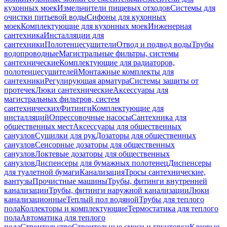
кухонных моек
Измельчители пищевых отходов
Системы для
очистки питьевой воды
Сифоны для кухонных
моек
Комплектующие для кухонных моек
Инженерная
сантехника
Инсталляции для
сантехники
Полотенцесушители
Отвод и подвод воды
Трубы
водопроводные
Магистральные фильтры, системы
сантехнические
Комплектующие для радиаторов,
полотенцесушителей
Монтажные комплекты для
сантехники
Регулирующая арматура
Системы защиты от
протечек
Люки сантехнические
Аксессуары для
магистральных фильтров, систем
сантехнических
Фитинги
Комплектующие для
инсталляций
Опрессовочные насосы
Сантехника для
общественных мест
Аксессуары для общественных
санузлов
Сушилки для рук
Дозаторы для общественных
санузлов
Сенсорные дозаторы для общественных
санузлов
Локтевые дозаторы для общественных
санузлов
Диспенсеры для бумажных полотенец
Диспенсеры
для туалетной бумаги
Канализация
Тросы сантехнические,
вантузы
Прочистные машины
Трубы, фитинги внутренней
канализации
Трубы, фитинги наружной канализации
Люки
канализационные
Теплый пол водяной
Трубы для теплого
пола
Коллекторы и комплектующие
Термостатика для теплого
пола
Автоматика для теплого
пола
Строительство
Строительные смеси и грунтовки
Клеевые