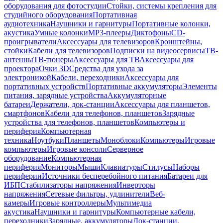
оборудования для фотостудии
Стойки, системы крепления для
студийного оборудования
Портативная
аудиотехника
Наушники и гарнитуры
Портативные колонки,
акустика
Умные колонки
MP3-плееры
Диктофоны
CD-
проигрыватели
Аксессуары для телевизоров
Кронштейны,
стойки
Кабели для телевизоров
Подписки на видеосервисы
ТВ-
антенны
ТВ-тюнеры
Аксессуары для ТВ
Аксессуары для
проектора
Очки 3D
Средства для ухода за
электроникой
Кабели, переходники
Аксессуары для
портативных устройств
Портативные аккумуляторы
Элементы
питания, зарядные устройства
Аккумуляторные
батареи
Держатели, док-станции
Аксессуары для планшетов,
смартфонов
Кабели для телефонов, планшетов
Зарядные
устройства для телефонов, планшетов
Компьютеры и
периферия
Компьютерная
техника
Ноутбуки
Планшеты
Моноблоки
Компьютеры
Игровые
компьютеры
Игровые консоли
Серверное
оборудование
Компьютерная
периферия
Мониторы
Мыши
Клавиатуры
Стилусы
Наборы
периферии
Источники бесперебойного питания
Батареи для
ИБП
Стабилизаторы напряжения
Инверторы
напряжения
Сетевые фильтры, удлинители
Веб-
камеры
Игровые контроллеры
Мультимедиа
акустика
Наушники и гарнитуры
Компьютерные кабели,
переходники
Зарядные, аккумуляторы
Док-станции,