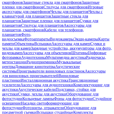
смартфонов
Защитные стекла для смартфонов
Защитные
пленки для смартфонов
Стилусы для смартфонов
Игровые
аксессуары для смартфонов
Чехлы для планшетов
Чехлы с
клавиатурой для планшетов
Защитные стекла для
планшетов
Защитные пленки для планшетов
Сумки для
планшетов
Стилусы для планшетов
Аксессуары для
планшетов, смартфонов
Кабели для телефонов,
планшетов
Фото,
видеосъемка
Фотоаппараты
Видеокамеры
Экшн-камеры
Карты
памяти
Объективы
Вспышки
Аксессуары для камер
Сумки и
чехлы для камер
Зарядные устройства, аккумуляторы для фото,
видеокамер
Аксессуары для объективов
Штативы
Цифровые
фоторамки
Аудиотехника
Мультимедиа акустика
Радиочасы,
метеостанции
Радиоприемники
Музыкальные
центры
Домашние кинотеатры
Акустические
системы
Проигрыватели виниловых пластинок
Аксессуары
для виниловых проигрывателей
Виниловые
пластинки
Инсталляционная акустика
Трансляционные
усилители
Аксессуары для аудиотехники
Комплектующие для
акустики
Акустические кабели
Подставки, стойки для
акустики
Сумки, чехлы для акустики
Оборудование для
фотостудии
Кольцевые лампы
Фоны для фотостудии
Студийное
освещение
Насадки светоформирующие для
фотостудии
Фотозонты, отражатели
Оборудование для
предметной съемки
Вспышки студийные
Комплекты