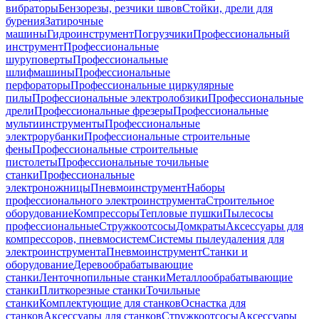
вибраторы
Бензорезы, резчики швов
Стойки, дрели для
бурения
Затирочные
машины
Гидроинструмент
Погрузчики
Профессиональный
инструмент
Профессиональные
шуруповерты
Профессиональные
шлифмашины
Профессиональные
перфораторы
Профессиональные циркулярные
пилы
Профессиональные электролобзики
Профессиональные
дрели
Профессиональные фрезеры
Профессиональные
мультиинструменты
Профессиональные
электрорубанки
Профессиональные строительные
фены
Профессиональные строительные
пистолеты
Профессиональные точильные
станки
Профессиональные
электроножницы
Пневмоинструмент
Наборы
профессионального электроинструмента
Строительное
оборудование
Компрессоры
Тепловые пушки
Пылесосы
профессиональные
Стружкоотсосы
Домкраты
Аксессуары для
компрессоров, пневмосистем
Системы пылеудаления для
электроинструмента
Пневмоинструмент
Станки и
оборудование
Деревообрабатывающие
станки
Ленточнопильные станки
Металлообрабатывающие
станки
Плиткорезные станки
Точильные
станки
Комплектующие для станков
Оснастка для
станков
Аксессуары для станков
Стружкоотсосы
Аксессуары