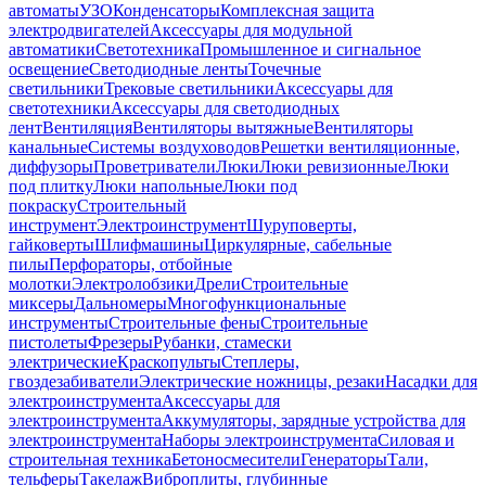
автоматы
УЗО
Конденсаторы
Комплексная защита
электродвигателей
Аксессуары для модульной
автоматики
Светотехника
Промышленное и сигнальное
освещение
Светодиодные ленты
Точечные
светильники
Трековые светильники
Аксессуары для
светотехники
Аксессуары для светодиодных
лент
Вентиляция
Вентиляторы вытяжные
Вентиляторы
канальные
Системы воздуховодов
Решетки вентиляционные,
диффузоры
Проветриватели
Люки
Люки ревизионные
Люки
под плитку
Люки напольные
Люки под
покраску
Строительный
инструмент
Электроинструмент
Шуруповерты,
гайковерты
Шлифмашины
Циркулярные, сабельные
пилы
Перфораторы, отбойные
молотки
Электролобзики
Дрели
Строительные
миксеры
Дальномеры
Многофункциональные
инструменты
Строительные фены
Строительные
пистолеты
Фрезеры
Рубанки, стамески
электрические
Краскопульты
Степлеры,
гвоздезабиватели
Электрические ножницы, резаки
Насадки для
электроинструмента
Аксессуары для
электроинструмента
Аккумуляторы, зарядные устройства для
электроинструмента
Наборы электроинструмента
Силовая и
строительная техника
Бетоносмесители
Генераторы
Тали,
тельферы
Такелаж
Виброплиты, глубинные