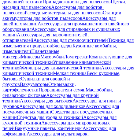
домашней техники
Принадлежности для пылесосов
Щетки,
насадки для пылесосов
Аксессуары для роботов-
пылесосов
Расходные материалы для пылесосов
Станции,
аккумуляторы для роботов-пылесосов
Аксессуары для
швейных машин
Аксессуары для промышленного швейного
оборудования
Аксессуары для стиральных и сушильных
машин
Аксессуары для пароочистителей,
отпаривателей
Аксессуары для стеклоочистителей
Техника для
измельчения продуктов
Блендеры
Кухонные комбайны,
измельчители
Планетарные
миксеры
Миксеры
Мясорубки
Ломтерезки
Комплектующие для
климатической техники
Управление климатической
техникой
Фильтры для климатической техники
Аксессуары для
климатической техники
Мелкая техника
Весы кухонные,
бытовые
Сушилки для овощей и
фруктов
Вакууматоры
Открывалки,
картофелечистки
Проращиватели семян
Маслобойки,
сепараторы бытовые
Аксессуары для крупной
техники
Аксессуары для вытяжек
Аксессуары для плит и
духовок
Аксессуары для холодильников
Аксессуары для
посудомоечных машин
Средства для посудомоечных
машин
Средства для ухода за техникой
Аксессуары для
кухонной техники
Аксессуары для микроволновых
печей
Вакуумные пакеты, контейнеры
Аксессуары для
кофемашин
Аксессуары для мультиварок,