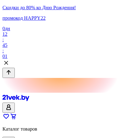
Скидки до 80% ко Дню Рождения!
промокод HAPPY22
0
дн
12
:
45
:
01
Каталог товаров