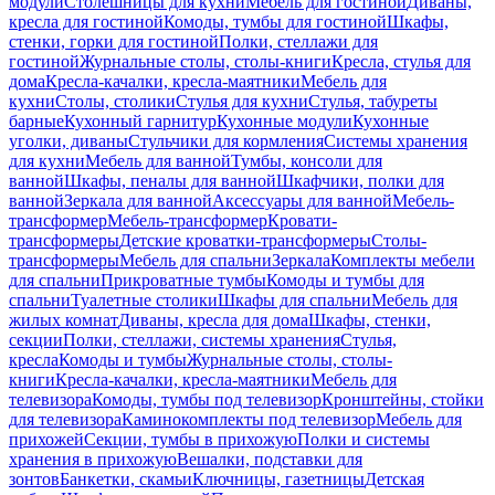
модули
Столешницы для кухни
Мебель для гостиной
Диваны,
кресла для гостиной
Комоды, тумбы для гостиной
Шкафы,
стенки, горки для гостиной
Полки, стеллажи для
гостиной
Журнальные столы, столы-книги
Кресла, стулья для
дома
Кресла-качалки, кресла-маятники
Мебель для
кухни
Столы, столики
Стулья для кухни
Стулья, табуреты
барные
Кухонный гарнитур
Кухонные модули
Кухонные
уголки, диваны
Стульчики для кормления
Системы хранения
для кухни
Мебель для ванной
Тумбы, консоли для
ванной
Шкафы, пеналы для ванной
Шкафчики, полки для
ванной
Зеркала для ванной
Аксессуары для ванной
Мебель-
трансформер
Мебель-трансформер
Кровати-
трансформеры
Детские кроватки-трансформеры
Столы-
трансформеры
Мебель для спальни
Зеркала
Комплекты мебели
для спальни
Прикроватные тумбы
Комоды и тумбы для
спальни
Туалетные столики
Шкафы для спальни
Мебель для
жилых комнат
Диваны, кресла для дома
Шкафы, стенки,
секции
Полки, стеллажи, системы хранения
Стулья,
кресла
Комоды и тумбы
Журнальные столы, столы-
книги
Кресла-качалки, кресла-маятники
Мебель для
телевизора
Комоды, тумбы под телевизор
Кронштейны, стойки
для телевизора
Каминокомплекты под телевизор
Мебель для
прихожей
Секции, тумбы в прихожую
Полки и системы
хранения в прихожую
Вешалки, подставки для
зонтов
Банкетки, скамьи
Ключницы, газетницы
Детская