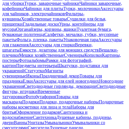
для уборки
Турки, заварочные чайники
Чайники заварочные,
кофейники
Чайники для плиты
Турки, молочники
Аксессуары
для чайников, электрочайников
Фильтры-
кувшины
Хозяйственные товары
Сушилки для белья,
прищепки
Гладильные доски
Урны, контейнеры для
мусора
Органайзеры, корзины, ящики
Туалетная бумага,
бумажные полотенца
Салфетки, мочалки, губки, мусорные
пакеты
Фольга, пленка, пакеты
Упаковочная тара
Аксессуары
для глажения
Аксессуары для стирки
Веревки,
шпагаты
Емкости, дозаторы для моющих средств
Вешалки-
плечики
Мешки хозяйственные
Сувениры
Копилки
Картины,
постеры
Фотоальбомы
Рамки для фотографий,
картин
Предметы интерьера
Шкатулки, подставки для
украшений
Статуэтки
Магниты
сувенирные
Иконы
Праздничный декор
Товары для
праздника
Елки
Аксессуары для елей новогодних
Новогодние
украшения
Светодиодные гирлянды, декорации
Светодиодные
фигуры, игрушки
Временные
татуировки
Фотобутафория
Товары для
маскарада
Подарки
Подарки, подарочные наборы
Подарочные
наборы косметики для лица и тела
Наборы для
бритья
Оформление подарков
Сантехника и
водоснабжение
Сантехника
Душевые кабины, поддоны,
двери
Ванны
Унитазы
Умывальники
Умывальники со
смесителями
Смесители
Душевые панели,