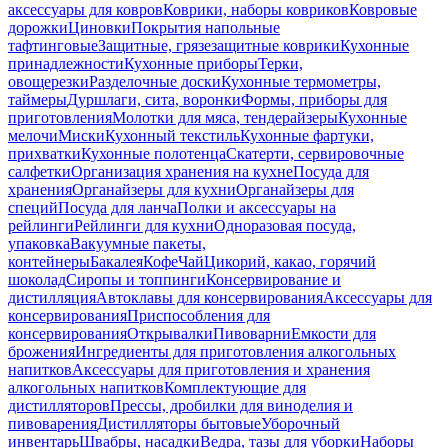
аксессуары для ковров
Коврики, наборы ковриков
Ковровые
дорожки
Циновки
Покрытия напольные
тафтинговые
Защитные, грязезащитные коврики
Кухонные
принадлежности
Кухонные приборы
Терки,
овощерезки
Разделочные доски
Кухонные термометры,
таймеры
Дуршлаги, сита, воронки
Формы, приборы для
приготовления
Молотки для мяса, тендерайзеры
Кухонные
мелочи
Миски
Кухонный текстиль
Кухонные фартуки,
прихватки
Кухонные полотенца
Скатерти, сервировочные
салфетки
Организация хранения на кухне
Посуда для
хранения
Органайзеры для кухни
Органайзеры для
специй
Посуда для ланча
Полки и аксессуары на
рейлинги
Рейлинги для кухни
Одноразовая посуда,
упаковка
Вакуумные пакеты,
контейнеры
Бакалея
Кофе
Чай
Цикорий, какао, горячий
шоколад
Сиропы и топпинги
Консервирование и
дистилляция
Автоклавы для консервирования
Аксессуары для
консервирования
Приспособления для
консервирования
Открывалки
Пивоварни
Емкости для
брожения
Ингредиенты для приготовления алкогольных
напитков
Аксессуары для приготовления и хранения
алкогольных напитков
Комплектующие для
дистилляторов
Прессы, дробилки для виноделия и
пивоварения
Дистилляторы бытовые
Уборочный
инвентарь
Швабры, насадки
Ведра, тазы для уборки
Наборы