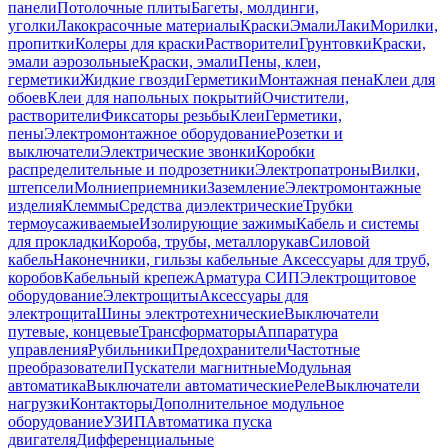
панели
Потолочные плиты
Багеты, молдинги,
уголки
Лакокрасочные материалы
Краски
Эмали
Лаки
Морилки,
пропитки
Колеры для краски
Растворители
Грунтовки
Краски,
эмали аэрозольные
Краски, эмали
Пены, клеи,
герметики
Жидкие гвозди
Герметики
Монтажная пена
Клеи для
обоев
Клеи для напольных покрытий
Очистители,
растворители
Фиксаторы резьбы
Клеи
Герметики,
пены
Электромонтажное оборудование
Розетки и
выключатели
Электрические звонки
Коробки
распределительные и подрозетники
Электропатроны
Вилки,
штепсели
Молниеприемники
Заземление
Электромонтажные
изделия
Клеммы
Средства диэлектрические
Трубки
термоусаживаемые
Изолирующие зажимы
Кабель и системы
для прокладки
Короба, трубы, металлорукав
Силовой
кабель
Наконечники, гильзы кабельные
Аксессуары для труб,
коробов
Кабельный крепеж
Арматура СИП
Электрощитовое
оборудование
Электрощиты
Аксессуары для
электрощита
Шины электротехнические
Выключатели
путевые, концевые
Трансформаторы
Аппаратура
управления
Рубильники
Предохранители
Частотные
преобразователи
Пускатели магнитные
Модульная
автоматика
Выключатели автоматические
Реле
Выключатели
нагрузки
Контакторы
Дополнительное модульное
оборудование
УЗИП
Автоматика пуска
двигателя
Дифференциальные