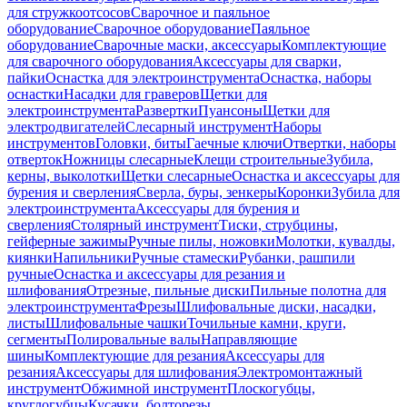
для стружкоотсосов
Сварочное и паяльное
оборудование
Сварочное оборудование
Паяльное
оборудование
Сварочные маски, аксессуары
Комплектующие
для сварочного оборудования
Аксессуары для сварки,
пайки
Оснастка для электроинструмента
Оснастка, наборы
оснастки
Насадки для граверов
Щетки для
электроинструмента
Развертки
Пуансоны
Щетки для
электродвигателей
Слесарный инструмент
Наборы
инструментов
Головки, биты
Гаечные ключи
Отвертки, наборы
отверток
Ножницы слесарные
Клещи строительные
Зубила,
керны, выколотки
Щетки слесарные
Оснастка и аксессуары для
бурения и сверления
Сверла, буры, зенкеры
Коронки
Зубила для
электроинструмента
Аксессуары для бурения и
сверления
Столярный инструмент
Тиски, струбцины,
гейферные зажимы
Ручные пилы, ножовки
Молотки, кувалды,
киянки
Напильники
Ручные стамески
Рубанки, рашпили
ручные
Оснастка и аксессуары для резания и
шлифования
Отрезные, пильные диски
Пильные полотна для
электроинструмента
Фрезы
Шлифовальные диски, насадки,
листы
Шлифовальные чашки
Точильные камни, круги,
сегменты
Полировальные валы
Направляющие
шины
Комплектующие для резания
Аксессуары для
резания
Аксессуары для шлифования
Электромонтажный
инструмент
Обжимной инструмент
Плоскогубцы,
круглогубцы
Кусачки, болторезы,