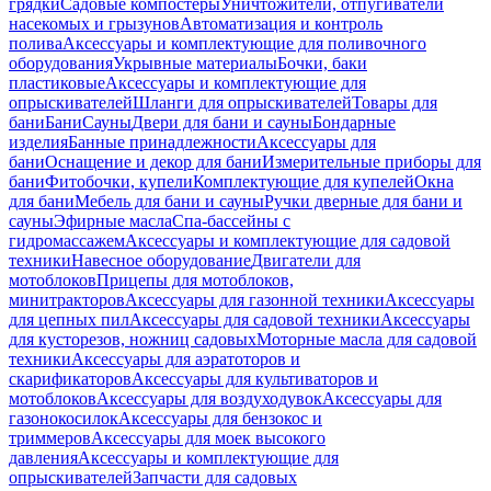
грядки
Садовые компостеры
Уничтожители, отпугиватели
насекомых и грызунов
Автоматизация и контроль
полива
Аксессуары и комплектующие для поливочного
оборудования
Укрывные материалы
Бочки, баки
пластиковые
Аксессуары и комплектующие для
опрыскивателей
Шланги для опрыскивателей
Товары для
бани
Бани
Сауны
Двери для бани и сауны
Бондарные
изделия
Банные принадлежности
Аксессуары для
бани
Оснащение и декор для бани
Измерительные приборы для
бани
Фитобочки, купели
Комплектующие для купелей
Окна
для бани
Мебель для бани и сауны
Ручки дверные для бани и
сауны
Эфирные масла
Спа-бассейны с
гидромассажем
Аксессуары и комплектующие для садовой
техники
Навесное оборудование
Двигатели для
мотоблоков
Прицепы для мотоблоков,
минитракторов
Аксессуары для газонной техники
Аксессуары
для цепных пил
Аксессуары для садовой техники
Аксессуары
для кусторезов, ножниц садовых
Моторные масла для садовой
техники
Аксессуары для аэратоторов и
скарификаторов
Аксессуары для культиваторов и
мотоблоков
Аксессуары для воздуходувок
Аксессуары для
газонокосилок
Аксессуары для бензокос и
триммеров
Аксессуары для моек высокого
давления
Аксессуары и комплектующие для
опрыскивателей
Запчасти для садовых