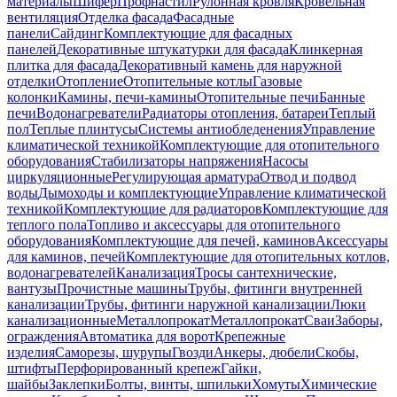
материалы
Шифер
Профнастил
Рулонная кровля
Кровельная
вентиляция
Отделка фасада
Фасадные
панели
Сайдинг
Комплектующие для фасадных
панелей
Декоративные штукатурки для фасада
Клинкерная
плитка для фасада
Декоративный камень для наружной
отделки
Отопление
Отопительные котлы
Газовые
колонки
Камины, печи-камины
Отопительные печи
Банные
печи
Водонагреватели
Радиаторы отопления, батареи
Теплый
пол
Теплые плинтусы
Системы антиобледенения
Управление
климатической техникой
Комплектующие для отопительного
оборудования
Стабилизаторы напряжения
Насосы
циркуляционные
Регулирующая арматура
Отвод и подвод
воды
Дымоходы и комплектующие
Управление климатической
техникой
Комплектующие для радиаторов
Комплектующие для
теплого пола
Топливо и аксессуары для отопительного
оборудования
Комплектующие для печей, каминов
Аксессуары
для каминов, печей
Комплектующие для отопительных котлов,
водонагревателей
Канализация
Тросы сантехнические,
вантузы
Прочистные машины
Трубы, фитинги внутренней
канализации
Трубы, фитинги наружной канализации
Люки
канализационные
Металлопрокат
Металлопрокат
Сваи
Заборы,
ограждения
Автоматика для ворот
Крепежные
изделия
Саморезы, шурупы
Гвозди
Анкеры, дюбели
Скобы,
штифты
Перфорированный крепеж
Гайки,
шайбы
Заклепки
Болты, винты, шпильки
Хомуты
Химические