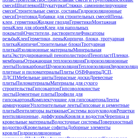
смеси
Шпатлевки
Штукатурки
Стяжки, самонивелирующие
смеси
Строительные смеси, составы
Гидроизоляционные
смеси
Грунтовки
Добавки для строительных смесей
Пены,
клеи, герметики
Жидкие гвозди
Герметики
Монтажная
пена
Клеи для обоев
Клеи для напольных
покрытий
Очистители, растворители
Фиксаторы
резьбы
Клеи
Герметики, пены
Кирпичи, блоки, тротуарная
плитка
Кирпичи
Строительные блоки
Тротуарная
плитка
Изоляционные материалы
Минеральная
вата
Экструдированный пенополистирол
Пенопласт
Пленки,
мембраны
Отражающая теплоизоляция
Гидроизоляционные
ленты
Поликарбонат
Шумоизоляция
Теплоизоляция
Звукоизоляц
плитные и пиломатериалы
Плиты OSB
Фанера
ДСП,
ЛДСП
Мебельные щиты
Террасные доски
Древесные
плиты
Пиломатериалы
Материалы для сухого
строительства
Гипсокартон
Гипсоволокнистые
листы
Цементные плиты
Профили для
гипсокартона
Комплектующие для гипсокартона
Ленты
армирующие
Уплотнительные ленты
Гипсовые и цементные
плиты
Вентиляторы вытяжные
Системы воздуховодов
Решетки
вентиляционные, диффузоры
Кровля и водосток
Черепица и
кровельные материалы
Водосточные системы
Поверхностный
водоотвод
Кровельные софиты
Доборные элементы
кровли
Гидроизоляционные