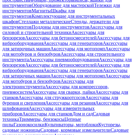
инструментов
Оборудование для мастерской
Тележки для
инструментов
Магниты
Шкафы для
инструментов
Комплектующие для инструментальных
шкафов
Стеллажи металлические
Стенды, держатели для
инструментов
Поддоны для инструментов
Аксессуары для
силовой и строительной техники
Аксессуары для
бензорезов
Аксессуары для бетоносмесителей
Аксессуары для
виброоборудования
Аксессуары для генераторов
Аксессуары
для затирочных машин
Аксессуары для мотопомп
Аксессуары
для мотобуров и бензобуров
Аксессуары для строительного
инструмента
Аксессуары пневмооборудования
Аксессуары для
бензорезов
Аксессуары для бетоносмесителей
Аксессуары для
виброоборудования
Аксессуары для генераторов
Аксессуары
для затирочных машин
Аксессуары для мотопомп
Аксессуары
для мотобуров и бензобуров
Аксессуары для
электроинструмента
Аксессуары для компрессоров,
пневмосистем
Аксессуары для сварки, пайки
Аксессуары для
станков
Аксессуары для стружкоотсосов
Аксессуары для
бурения и сверления
Аксессуары для резания
Аксессуары для
шлифования
Аксессуары для измерительных
приборов
Аксессуары для станков
Дом и сад
Садовая
техника
Триммеры, бензокосы
Цепные
пилы
Газонокосилки
Культиваторы, мотоблоки
Кусторезы,
садовые ножницы
Садовые, кормовые измельчители
Садовые