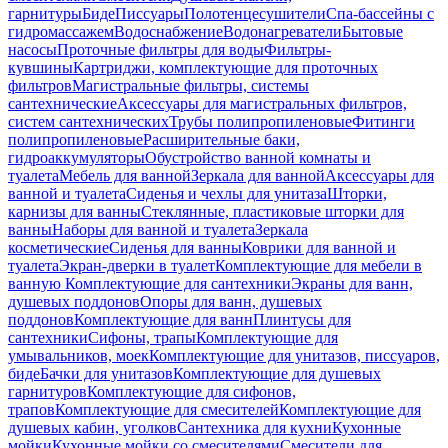
гарнитуры
Биде
Писсуары
Полотенцесушители
Спа-бассейны с
гидромассажем
Водоснабжение
Водонагреватели
Бытовые
насосы
Проточные фильтры для воды
Фильтры-
кувшины
Картриджи, комплектующие для проточных
фильтров
Магистральные фильтры, системы
сантехнические
Аксессуары для магистральных фильтров,
систем сантехнических
Трубы полипропиленовые
Фитинги
полипропиленовые
Расширительные баки,
гидроаккумуляторы
Обустройство ванной комнаты и
туалета
Мебель для ванной
Зеркала для ванной
Аксессуары для
ванной и туалета
Сиденья и чехлы для унитаза
Шторки,
карнизы для ванны
Стеклянные, пластиковые шторки для
ванны
Наборы для ванной и туалета
Зеркала
косметические
Сиденья для ванны
Коврики для ванной и
туалета
Экран-дверки в туалет
Комплектующие для мебели в
ванную
Комплектующие для сантехники
Экраны для ванн,
душевых поддонов
Опоры для ванн, душевых
поддонов
Комплектующие для ванн
Плинтусы для
сантехники
Сифоны, трапы
Комплектующие для
умывальников, моек
Комплектующие для унитазов, писсуаров,
биде
Бачки для унитазов
Комплектующие для душевых
гарнитуров
Комплектующие для сифонов,
трапов
Комплектующие для смесителей
Комплектующие для
душевых кабин, уголков
Сантехника для кухни
Кухонные
мойки
Кухонные мойки со смесителями
Смесители для