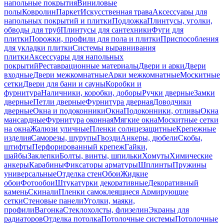
напольные покрытия
Виниловые
полы
Ковролин
Паркет
Искусственная трава
Аксессуары для
напольных покрытий и плитки
Подложка
Плинтусы, уголки,
обводы для труб
Плинтусы для сантехники
Фуги для
плитки
Порожки, профили для пола и плитки
Приспособления
для укладки плитки
Системы выравнивания
плитки
Аксессуары для напольных
покрытий
Реставрационные материалы
Двери и арки
Двери
входные
Двери межкомнатные
Арки межкомнатные
Москитные
сетки
Двери для бани и сауны
Коробки и
фурнитура
Наличники, коробки, доборы
Ручки дверные
Замки
дверные
Петли дверные
Фурнитура дверная
Доводчики
дверные
Окна и подоконники
Окна
Подоконники, отливы
Окна
мансардные
Фурнитура оконная
Мягкие окна
Москитные сетки
на окна
Жалюзи уличные
Пленки солнцезащитные
Крепежные
изделия
Саморезы, шурупы
Гвозди
Анкеры, дюбели
Скобы,
штифты
Перфорированный крепеж
Гайки,
шайбы
Заклепки
Болты, винты, шпильки
Хомуты
Химические
анкеры
Карабины
Фиксаторы арматуры
Шплинты
Пружины
универсальные
Отделка стен
Обои
Жидкие
обои
Фотообои
Штукатурки декоративные
Декоративный
камень
Скинали
Пленки самоклеящиеся
Армирующие
сетки
Стеновые панели
Уголки, маяки,
профили
Вагонка
Стеклохолсты, флизелин
Экраны для
радиаторов
Отделка потолка
Потолочные системы
Потолочные