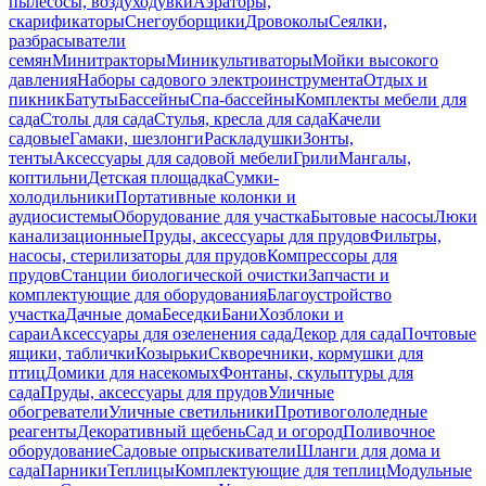
пылесосы, воздуходувки
Аэраторы,
скарификаторы
Снегоуборщики
Дровоколы
Сеялки,
разбрасыватели
семян
Минитракторы
Миникультиваторы
Мойки высокого
давления
Наборы садового электроинструмента
Отдых и
пикник
Батуты
Бассейны
Спа-бассейны
Комплекты мебели для
сада
Столы для сада
Стулья, кресла для сада
Качели
садовые
Гамаки, шезлонги
Раскладушки
Зонты,
тенты
Аксессуары для садовой мебели
Грили
Мангалы,
коптильни
Детская площадка
Сумки-
холодильники
Портативные колонки и
аудиосистемы
Оборудование для участка
Бытовые насосы
Люки
канализационные
Пруды, аксессуары для прудов
Фильтры,
насосы, стерилизаторы для прудов
Компрессоры для
прудов
Станции биологической очистки
Запчасти и
комплектующие для оборудования
Благоустройство
участка
Дачные дома
Беседки
Бани
Хозблоки и
сараи
Аксессуары для озеленения сада
Декор для сада
Почтовые
ящики, таблички
Козырьки
Скворечники, кормушки для
птиц
Домики для насекомых
Фонтаны, скульптуры для
сада
Пруды, аксессуары для прудов
Уличные
обогреватели
Уличные светильники
Противогололедные
реагенты
Декоративный щебень
Сад и огород
Поливочное
оборудование
Садовые опрыскиватели
Шланги для дома и
сада
Парники
Теплицы
Комплектующие для теплиц
Модульные