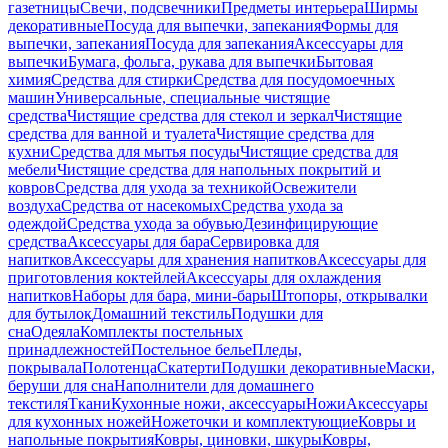
газетницы
Свечи, подсвечники
Предметы интерьера
Ширмы
декоративные
Посуда для выпечки, запекания
Формы для
выпечки, запекания
Посуда для запекания
Аксессуары для
выпечки
Бумага, фольга, рукава для выпечки
Бытовая
химия
Средства для стирки
Средства для посудомоечных
машин
Универсальные, специальные чистящие
средства
Чистящие средства для стекол и зеркал
Чистящие
средства для ванной и туалета
Чистящие средства для
кухни
Средства для мытья посуды
Чистящие средства для
мебели
Чистящие средства для напольных покрытий и
ковров
Средства для ухода за техникой
Освежители
воздуха
Средства от насекомых
Средства ухода за
одеждой
Средства ухода за обувью
Дезинфицирующие
средства
Аксессуары для бара
Сервировка для
напитков
Аксессуары для хранения напитков
Аксессуары для
приготовления коктейлей
Аксессуары для охлаждения
напитков
Наборы для бара, мини-бары
Штопоры, открывалки
для бутылок
Домашний текстиль
Подушки для
сна
Одеяла
Комплекты постельных
принадлежностей
Постельное белье
Пледы,
покрывала
Полотенца
Скатерти
Подушки декоративные
Маски,
беруши для сна
Наполнители для домашнего
текстиля
Ткани
Кухонные ножи, аксессуары
Ножи
Аксессуары
для кухонных ножей
Ножеточки и комплектующие
Ковры и
напольные покрытия
Ковры, циновки, шкуры
Ковры,