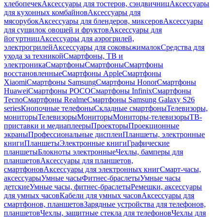
хлебопечек
Аксессуары для тостеров, сэндвичниц
Аксессуары
для кухонных комбайнов
Аксессуары для
мясорубок
Аксессуары для блендеров, миксеров
Аксессуары
для сушилок овощей и фруктов
Аксессуары для
йогуртниц
Аксессуары для аэрогрилей,
электрогрилей
Аксессуары для соковыжималок
Средства для
ухода за техникой
Смартфоны, ТВ и
электроника
Смартфоны
Смартфоны
Смартфоны
восстановленные
Смартфоны Apple
Смартфоны
Xiaomi
Смартфоны Samsung
Смартфоны Honor
Смартфоны
Huawei
Смартфоны POCO
Смартфоны Infinix
Смартфоны
Tecno
Смартфоны Realme
Смартфоны Samsung Galaxy S26
series
Кнопочные телефоны
Складные смартфоны
Телевизоры,
мониторы
Телевизоры
Мониторы
Мониторы-телевизоры
ТВ-
приставки и медиаплееры
Проекторы
Проекционные
экраны
Профессиональные дисплеи
Планшеты, электронные
книги
Планшеты
Электронные книги
Графические
планшеты
Блокноты электронные
Чехлы, бамперы для
планшетов
Аксессуары для планшетов,
смартфонов
Аксессуары для электронных книг
Смарт-часы,
аксессуары
Умные часы
Фитнес-браслеты
Умные часы
детские
Умные часы, фитнес-браслеты
Ремешки, аксессуары
для умных часов
Кабели для умных часов
Аксессуары для
смартфонов, планшетов
Зарядные устройства для телефонов,
планшетов
Чехлы, защитные стекла для телефонов
Чехлы для