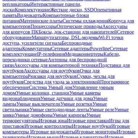
репликаторы
Интерактивные панели,
доски
Комплектующие
Жесткие диски, SSD
Оперативная
память
Видеокарты
Компьютерные блоки
питания
Материнские платы
Системы охлаждения
Корпуса для
компьютеров
Процессоры
Оптические приводы
Аксессуары
для корпусов ПК
Боксы, док-станции для накопителей
Сетевое
оборудование
Маршрутизаторы, DSL-модемы
Wi-Fi точки
доступа, усилители сигнала
Беспроводные
адаптеры
Коммутаторы
Сетевые адаптеры
Powerline
Сетевые
комплектующие
IP-телефония
Медиаконвертеры
Кабели,
переходники сетевые
Антенны для беспроводной
связи
Аксессуары для компьютерной техники
Подставки для
ноутбуков
Аксессуары для ноутбуков
Очки для
компьютера
Рюкзаки для ноутбуков
Сумки, чехлы для
ноутбуков
Средства для ухода за электроникой
Программное
обеспечение
Система Умный дом
Управление умным
домом
Умные колонки, станции
Умные камеры
видеонаблюдения
Умные датчики для дома
Умные
лампы
Умные выключатели
Умные розетки
Умные
светильники
Умные светодиодные ленты
Умные реле
Умные
замки
Умные домофоны
Умные карнизы
Умные
терморегуляторы
Игровая зона
Игровые приставки
Игры для
приставок
Игровые контроллеры
Игровые ноутбуки
Игровые
компьютеры
Игровые видеокарты
Игровые мониторы
Игровые
телевизоры
Игровые мыши
Игровые клавиатуры
Игровые