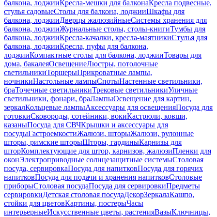
балкона, лоджии
Кресла-мешки для балкона
Кресла подвесные,
стулья садовые
Столы для балкона, лоджии
Шкафы для
балкона, лоджии
Дверцы жалюзийные
Системы хранения для
балкона, лоджии
Журнальные столы, столы-книги
Тумбы для
балкона, лоджии
Кресла-качалки, кресла-маятники
Стулья для
балкона, лоджии
Кресла, пуфы для балкона,
лоджии
Компактные столы для балкона, лоджии
Товары для
дома, бакалея
Освещение
Люстры, потолочные
светильники
Торшеры
Прикроватные лампы,
ночники
Настольные лампы
Споты
Настенные светильники,
бра
Точечные светильники
Трековые светильники
Уличные
светильники, фонари, бра
Лампы
Освещение для картин,
зеркал
Кольцевые лампы
Аксессуары для освещения
Посуда для
готовки
Сковороды, сотейники, воки
Кастрюли, ковши,
казаны
Посуда для СВЧ
Крышки и аксессуары для
посуды
Гастроемкости
Жалюзи, шторы
Жалюзи, рулонные
шторы, римские шторы
Шторы, гардины
Карнизы для
штор
Комплектующие для штор, карнизов, жалюзи
Пленки для
окон
Электроприводные солнцезащитные системы
Столовая
посуда, сервировка
Посуда для напитков
Посуда для горячих
напитков
Посуда для подачи и хранения напитков
Столовые
приборы
Столовая посуда
Посуда для сервировки
Предметы
сервировки
Детская столовая посуда
Декор
Зеркала
Кашпо,
стойки для цветов
Картины, постеры
Часы
интерьерные
Искусственные цветы, растения
Вазы
Ключницы,