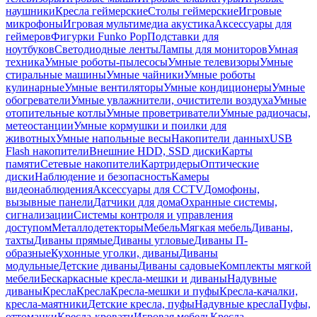
наушники
Кресла геймерские
Столы геймерские
Игровые
микрофоны
Игровая мультимедиа акустика
Аксессуары для
геймеров
Фигурки Funko Pop
Подставки для
ноутбуков
Светодиодные ленты
Лампы для мониторов
Умная
техника
Умные роботы-пылесосы
Умные телевизоры
Умные
стиральные машины
Умные чайники
Умные роботы
кулинарные
Умные вентиляторы
Умные кондиционеры
Умные
обогреватели
Умные увлажнители, очистители воздуха
Умные
отопительные котлы
Умные проветриватели
Умные радиочасы,
метеостанции
Умные кормушки и поилки для
животных
Умные напольные весы
Накопители данных
USB
Flash накопители
Внешние HDD, SSD диски
Карты
памяти
Сетевые накопители
Картридеры
Оптические
диски
Наблюдение и безопасность
Камеры
видеонаблюдения
Аксессуары для CCTV
Домофоны,
вызывные панели
Датчики для дома
Охранные системы,
сигнализации
Системы контроля и управления
доступом
Металлодетекторы
Мебель
Мягкая мебель
Диваны,
тахты
Диваны прямые
Диваны угловые
Диваны П-
образные
Кухонные уголки, диваны
Диваны
модульные
Детские диваны
Диваны садовые
Комплекты мягкой
мебели
Бескаркасные кресла-мешки и диваны
Надувные
диваны
Кресла
Кресла
Кресла-мешки и пуфы
Кресла-качалки,
кресла-маятники
Детские кресла, пуфы
Надувные кресла
Пуфы,
оттоманки
Кресла-кровати
Игровая мебель
Кресла