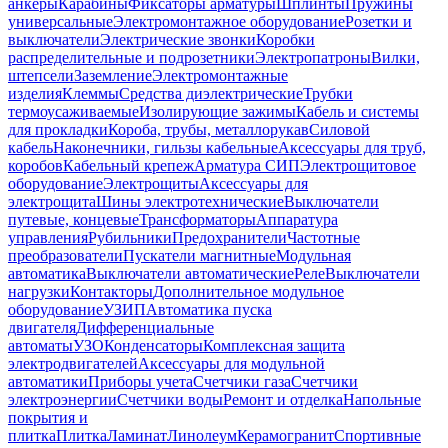
анкеры
Карабины
Фиксаторы арматуры
Шплинты
Пружины
универсальные
Электромонтажное оборудование
Розетки и
выключатели
Электрические звонки
Коробки
распределительные и подрозетники
Электропатроны
Вилки,
штепсели
Заземление
Электромонтажные
изделия
Клеммы
Средства диэлектрические
Трубки
термоусаживаемые
Изолирующие зажимы
Кабель и системы
для прокладки
Короба, трубы, металлорукав
Силовой
кабель
Наконечники, гильзы кабельные
Аксессуары для труб,
коробов
Кабельный крепеж
Арматура СИП
Электрощитовое
оборудование
Электрощиты
Аксессуары для
электрощита
Шины электротехнические
Выключатели
путевые, концевые
Трансформаторы
Аппаратура
управления
Рубильники
Предохранители
Частотные
преобразователи
Пускатели магнитные
Модульная
автоматика
Выключатели автоматические
Реле
Выключатели
нагрузки
Контакторы
Дополнительное модульное
оборудование
УЗИП
Автоматика пуска
двигателя
Дифференциальные
автоматы
УЗО
Конденсаторы
Комплексная защита
электродвигателей
Аксессуары для модульной
автоматики
Приборы учета
Счетчики газа
Счетчики
электроэнергии
Счетчики воды
Ремонт и отделка
Напольные
покрытия и
плитка
Плитка
Ламинат
Линолеум
Керамогранит
Спортивные