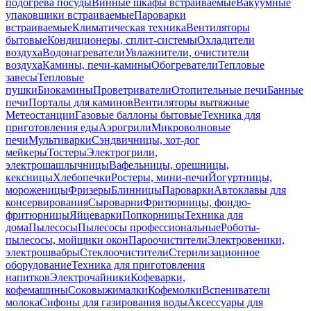
подогрева посуды
Винные шкафы встраиваемые
Вакуумные
упаковщики встраиваемые
Пароварки
встраиваемые
Климатическая техника
Вентиляторы
бытовые
Кондиционеры, сплит-системы
Охладители
воздуха
Водонагреватели
Увлажнители, очистители
воздуха
Камины, печи-камины
Обогреватели
Тепловые
завесы
Тепловые
пушки
Биокамины
Проветриватели
Отопительные печи
Банные
печи
Порталы для каминов
Вентиляторы вытяжные
Метеостанции
Газовые баллоны бытовые
Техника для
приготовления еды
Аэрогрили
Микроволновые
печи
Мультиварки
Сэндвичницы, хот-дог
мейкеры
Тостеры
Электрогрили,
электрошашлычницы
Вафельницы, орешницы,
кексницы
Хлебопечки
Ростеры, мини-печи
Йогуртницы,
мороженицы
Фризеры
Блинницы
Пароварки
Автоклавы для
консервирования
Сыроварни
Фритюрницы, фондю-
фритюрницы
Яйцеварки
Попкорницы
Техника для
дома
Пылесосы
Пылесосы профессиональные
Роботы-
пылесосы, мойщики окон
Пароочистители
Электровеники,
электрошвабры
Стеклоочистители
Стерилизационное
оборудование
Техника для приготовления
напитков
Электрочайники
Кофеварки,
кофемашины
Соковыжималки
Кофемолки
Вспениватели
молока
Сифоны для газирования воды
Аксессуары для