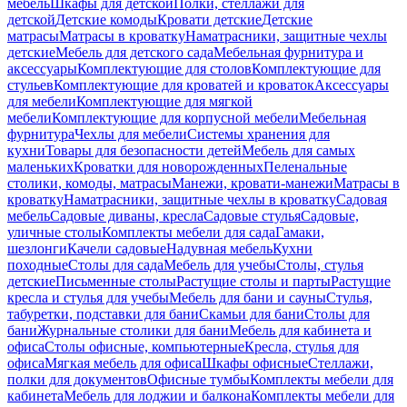
мебель
Шкафы для детской
Полки, стеллажи для
детской
Детские комоды
Кровати детские
Детские
матрасы
Матрасы в кроватку
Наматрасники, защитные чехлы
детские
Мебель для детского сада
Мебельная фурнитура и
аксессуары
Комплектующие для столов
Комплектующие для
стульев
Комплектующие для кроватей и кроваток
Аксессуары
для мебели
Комплектующие для мягкой
мебели
Комплектующие для корпусной мебели
Мебельная
фурнитура
Чехлы для мебели
Системы хранения для
кухни
Товары для безопасности детей
Мебель для самых
маленьких
Кроватки для новорожденных
Пеленальные
столики, комоды, матрасы
Манежи, кровати-манежи
Матрасы в
кроватку
Наматрасники, защитные чехлы в кроватку
Садовая
мебель
Садовые диваны, кресла
Садовые стулья
Садовые,
уличные столы
Комплекты мебели для сада
Гамаки,
шезлонги
Качели садовые
Надувная мебель
Кухни
походные
Столы для сада
Мебель для учебы
Столы, стулья
детские
Письменные столы
Растущие столы и парты
Растущие
кресла и стулья для учебы
Мебель для бани и сауны
Стулья,
табуретки, подставки для бани
Скамьи для бани
Столы для
бани
Журнальные столики для бани
Мебель для кабинета и
офиса
Столы офисные, компьютерные
Кресла, стулья для
офиса
Мягкая мебель для офиса
Шкафы офисные
Стеллажи,
полки для документов
Офисные тумбы
Комплекты мебели для
кабинета
Мебель для лоджии и балкона
Комплекты мебели для