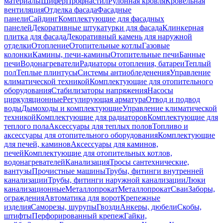
материалы
Шифер
Профнастил
Рулонная кровля
Кровельная
вентиляция
Отделка фасада
Фасадные
панели
Сайдинг
Комплектующие для фасадных
панелей
Декоративные штукатурки для фасада
Клинкерная
плитка для фасада
Декоративный камень для наружной
отделки
Отопление
Отопительные котлы
Газовые
колонки
Камины, печи-камины
Отопительные печи
Банные
печи
Водонагреватели
Радиаторы отопления, батареи
Теплый
пол
Теплые плинтусы
Системы антиобледенения
Управление
климатической техникой
Комплектующие для отопительного
оборудования
Стабилизаторы напряжения
Насосы
циркуляционные
Регулирующая арматура
Отвод и подвод
воды
Дымоходы и комплектующие
Управление климатической
техникой
Комплектующие для радиаторов
Комплектующие для
теплого пола
Аксессуары для теплых полов
Топливо и
аксессуары для отопительного оборудования
Комплектующие
для печей, каминов
Аксессуары для каминов,
печей
Комплектующие для отопительных котлов,
водонагревателей
Канализация
Тросы сантехнические,
вантузы
Прочистные машины
Трубы, фитинги внутренней
канализации
Трубы, фитинги наружной канализации
Люки
канализационные
Металлопрокат
Металлопрокат
Сваи
Заборы,
ограждения
Автоматика для ворот
Крепежные
изделия
Саморезы, шурупы
Гвозди
Анкеры, дюбели
Скобы,
штифты
Перфорированный крепеж
Гайки,