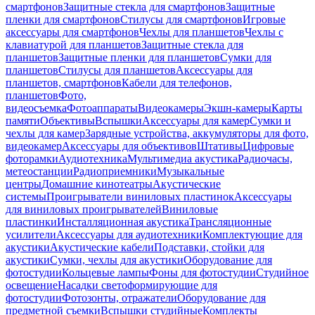
смартфонов
Защитные стекла для смартфонов
Защитные
пленки для смартфонов
Стилусы для смартфонов
Игровые
аксессуары для смартфонов
Чехлы для планшетов
Чехлы с
клавиатурой для планшетов
Защитные стекла для
планшетов
Защитные пленки для планшетов
Сумки для
планшетов
Стилусы для планшетов
Аксессуары для
планшетов, смартфонов
Кабели для телефонов,
планшетов
Фото,
видеосъемка
Фотоаппараты
Видеокамеры
Экшн-камеры
Карты
памяти
Объективы
Вспышки
Аксессуары для камер
Сумки и
чехлы для камер
Зарядные устройства, аккумуляторы для фото,
видеокамер
Аксессуары для объективов
Штативы
Цифровые
фоторамки
Аудиотехника
Мультимедиа акустика
Радиочасы,
метеостанции
Радиоприемники
Музыкальные
центры
Домашние кинотеатры
Акустические
системы
Проигрыватели виниловых пластинок
Аксессуары
для виниловых проигрывателей
Виниловые
пластинки
Инсталляционная акустика
Трансляционные
усилители
Аксессуары для аудиотехники
Комплектующие для
акустики
Акустические кабели
Подставки, стойки для
акустики
Сумки, чехлы для акустики
Оборудование для
фотостудии
Кольцевые лампы
Фоны для фотостудии
Студийное
освещение
Насадки светоформирующие для
фотостудии
Фотозонты, отражатели
Оборудование для
предметной съемки
Вспышки студийные
Комплекты