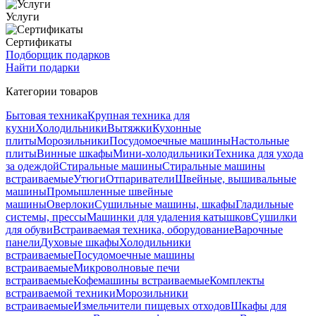
Услуги
Сертификаты
Подборщик подарков
Найти подарки
Категории товаров
Бытовая техника
Крупная техника для
кухни
Холодильники
Вытяжки
Кухонные
плиты
Морозильники
Посудомоечные машины
Настольные
плиты
Винные шкафы
Мини-холодильники
Техника для ухода
за одеждой
Стиральные машины
Стиральные машины
встраиваемые
Утюги
Отпариватели
Швейные, вышивальные
машины
Промышленные швейные
машины
Оверлоки
Сушильные машины, шкафы
Гладильные
системы, прессы
Машинки для удаления катышков
Сушилки
для обуви
Встраиваемая техника, оборудование
Варочные
панели
Духовые шкафы
Холодильники
встраиваемые
Посудомоечные машины
встраиваемые
Микроволновые печи
встраиваемые
Кофемашины встраиваемые
Комплекты
встраиваемой техники
Морозильники
встраиваемые
Измельчители пищевых отходов
Шкафы для