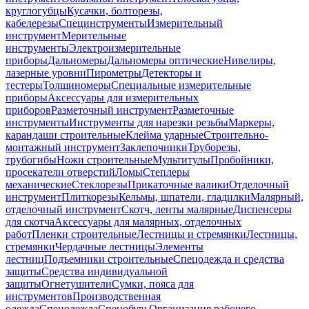
круглогубцы
Кусачки, болторезы,
кабелерезы
Специнструменты
Измерительный
инструмент
Мерительные
инструменты
Электроизмерительные
приборы
Дальномеры
Дальномеры оптические
Нивелиры,
лазерные уровни
Пирометры
Детекторы и
тестеры
Толщиномеры
Специальные измерительные
приборы
Аксессуары для измерительных
приборов
Разметочный инструмент
Разметочные
инструменты
Инструменты для нарезки резьбы
Маркеры,
карандаши строительные
Клейма ударные
Строительно-
монтажный инструмент
Заклепочники
Труборезы,
трубогибы
Ножи строительные
Мультитулы
Пробойники,
просекатели отверстий
Ломы
Степлеры
механические
Стеклорезы
Прикаточные валики
Отделочный
инструмент
Плиткорезы
Кельмы, шпатели, гладилки
Малярный,
отделочный инструмент
Скотч, ленты малярные
Диспенсеры
для скотча
Аксессуары для малярных, отделочных
работ
Пленки строительные
Лестницы и стремянки
Лестницы,
стремянки
Чердачные лестницы
Элементы
лестниц
Подъемники строительные
Спецодежда и средства
защиты
Средства индивидуальной
защиты
Огнетушители
Сумки, пояса для
инструментов
Производственная
одежда
Спецодежда
Спецобувь
Организация рабочего