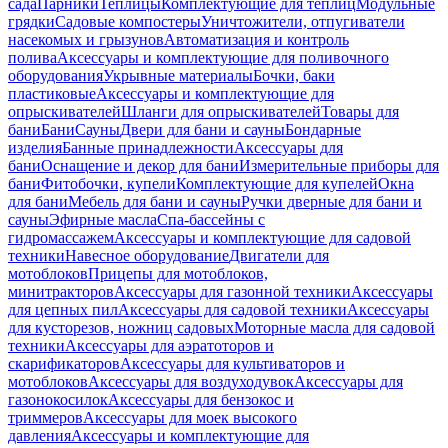
сада
Парники
Теплицы
Комплектующие для теплиц
Модульные
грядки
Садовые компостеры
Уничтожители, отпугиватели
насекомых и грызунов
Автоматизация и контроль
полива
Аксессуары и комплектующие для поливочного
оборудования
Укрывные материалы
Бочки, баки
пластиковые
Аксессуары и комплектующие для
опрыскивателей
Шланги для опрыскивателей
Товары для
бани
Бани
Сауны
Двери для бани и сауны
Бондарные
изделия
Банные принадлежности
Аксессуары для
бани
Оснащение и декор для бани
Измерительные приборы для
бани
Фитобочки, купели
Комплектующие для купелей
Окна
для бани
Мебель для бани и сауны
Ручки дверные для бани и
сауны
Эфирные масла
Спа-бассейны с
гидромассажем
Аксессуары и комплектующие для садовой
техники
Навесное оборудование
Двигатели для
мотоблоков
Прицепы для мотоблоков,
минитракторов
Аксессуары для газонной техники
Аксессуары
для цепных пил
Аксессуары для садовой техники
Аксессуары
для кусторезов, ножниц садовых
Моторные масла для садовой
техники
Аксессуары для аэратоторов и
скарификаторов
Аксессуары для культиваторов и
мотоблоков
Аксессуары для воздуходувок
Аксессуары для
газонокосилок
Аксессуары для бензокос и
триммеров
Аксессуары для моек высокого
давления
Аксессуары и комплектующие для