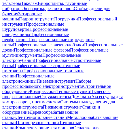
тельферы
Такелаж
Виброплиты, глубинные
вибраторы
Бензорезы, резчики швов
Стойки, дрели для
бурения
Затирочные
машины
Гидроинструмент
Погрузчики
Профессиональный
инструмент
Профессиональные
шуруповерты
Профессиональные
шлифмашины
Профессиональные
перфораторы
Профессиональные циркулярные
пилы
Профессиональные электролобзики
Профессиональные
дрели
Профессиональные фрезеры
Профессиональные
мультиинструменты
Профессиональные
электрорубанки
Профессиональные строительные
фены
Профессиональные строительные
пистолеты
Профессиональные точильные
станки
Профессиональные
электроножницы
Пневмоинструмент
Наборы
профессионального электроинструмента
Строительное
оборудование
Компрессоры
Тепловые пушки
Пылесосы
профессиональные
Стружкоотсосы
Домкраты
Аксессуары для
компрессоров, пневмосистем
Системы пылеудаления для
электроинструмента
Пневмоинструмент
Станки и
оборудование
Деревообрабатывающие
станки
Ленточнопильные станки
Металлообрабатывающие
станки
Плиткорезные станки
Точильные
станки
Комплектующие для станков
Оснастка для