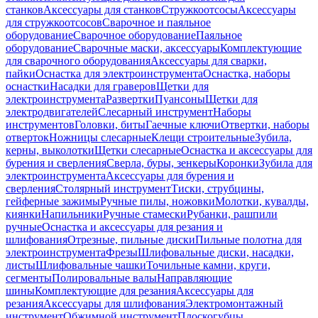
станков
Аксессуары для станков
Стружкоотсосы
Аксессуары
для стружкоотсосов
Сварочное и паяльное
оборудование
Сварочное оборудование
Паяльное
оборудование
Сварочные маски, аксессуары
Комплектующие
для сварочного оборудования
Аксессуары для сварки,
пайки
Оснастка для электроинструмента
Оснастка, наборы
оснастки
Насадки для граверов
Щетки для
электроинструмента
Развертки
Пуансоны
Щетки для
электродвигателей
Слесарный инструмент
Наборы
инструментов
Головки, биты
Гаечные ключи
Отвертки, наборы
отверток
Ножницы слесарные
Клещи строительные
Зубила,
керны, выколотки
Щетки слесарные
Оснастка и аксессуары для
бурения и сверления
Сверла, буры, зенкеры
Коронки
Зубила для
электроинструмента
Аксессуары для бурения и
сверления
Столярный инструмент
Тиски, струбцины,
гейферные зажимы
Ручные пилы, ножовки
Молотки, кувалды,
киянки
Напильники
Ручные стамески
Рубанки, рашпили
ручные
Оснастка и аксессуары для резания и
шлифования
Отрезные, пильные диски
Пильные полотна для
электроинструмента
Фрезы
Шлифовальные диски, насадки,
листы
Шлифовальные чашки
Точильные камни, круги,
сегменты
Полировальные валы
Направляющие
шины
Комплектующие для резания
Аксессуары для
резания
Аксессуары для шлифования
Электромонтажный
инструмент
Обжимной инструмент
Плоскогубцы,