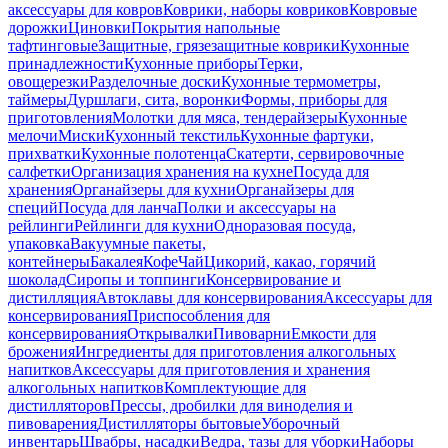
аксессуары для ковров
Коврики, наборы ковриков
Ковровые
дорожки
Циновки
Покрытия напольные
тафтинговые
Защитные, грязезащитные коврики
Кухонные
принадлежности
Кухонные приборы
Терки,
овощерезки
Разделочные доски
Кухонные термометры,
таймеры
Дуршлаги, сита, воронки
Формы, приборы для
приготовления
Молотки для мяса, тендерайзеры
Кухонные
мелочи
Миски
Кухонный текстиль
Кухонные фартуки,
прихватки
Кухонные полотенца
Скатерти, сервировочные
салфетки
Организация хранения на кухне
Посуда для
хранения
Органайзеры для кухни
Органайзеры для
специй
Посуда для ланча
Полки и аксессуары на
рейлинги
Рейлинги для кухни
Одноразовая посуда,
упаковка
Вакуумные пакеты,
контейнеры
Бакалея
Кофе
Чай
Цикорий, какао, горячий
шоколад
Сиропы и топпинги
Консервирование и
дистилляция
Автоклавы для консервирования
Аксессуары для
консервирования
Приспособления для
консервирования
Открывалки
Пивоварни
Емкости для
брожения
Ингредиенты для приготовления алкогольных
напитков
Аксессуары для приготовления и хранения
алкогольных напитков
Комплектующие для
дистилляторов
Прессы, дробилки для виноделия и
пивоварения
Дистилляторы бытовые
Уборочный
инвентарь
Швабры, насадки
Ведра, тазы для уборки
Наборы