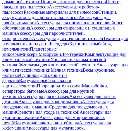
домашней техники
Принадлежности для пылесосов
Щетки,
насадки для пылесосов
Аксессуары для роботов-
пылесосов
Расходные материалы для пылесосов
Станции,
аккумуляторы для роботов-пылесосов
Аксессуары для
швейных машин
Аксессуары для промышленного швейного
оборудования
Аксессуары для стиральных и сушильных
машин
Аксессуары для пароочистителей,
отпаривателей
Аксессуары для стеклоочистителей
Техника для
измельчения продуктов
Блендеры
Кухонные комбайны,
измельчители
Планетарные
миксеры
Миксеры
Мясорубки
Ломтерезки
Комплектующие для
климатической техники
Управление климатической
техникой
Фильтры для климатической техники
Аксессуары для
климатической техники
Мелкая техника
Весы кухонные,
бытовые
Сушилки для овощей и
фруктов
Вакууматоры
Открывалки,
картофелечистки
Проращиватели семян
Маслобойки,
сепараторы бытовые
Аксессуары для крупной
техники
Аксессуары для вытяжек
Аксессуары для плит и
духовок
Аксессуары для холодильников
Аксессуары для
посудомоечных машин
Средства для посудомоечных
машин
Средства для ухода за техникой
Аксессуары для
кухонной техники
Аксессуары для микроволновых
печей
Вакуумные пакеты, контейнеры
Аксессуары для
кофемашин
Аксессуары для мультиварок,