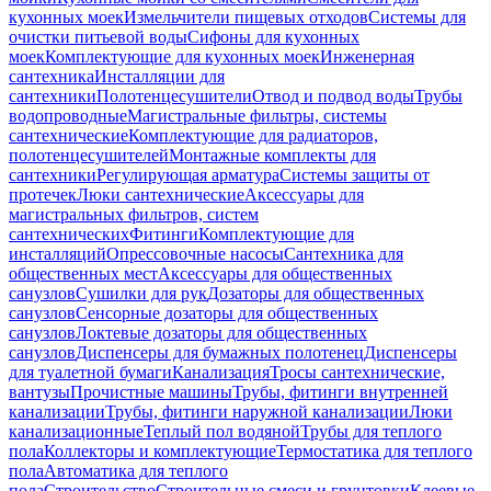
кухонных моек
Измельчители пищевых отходов
Системы для
очистки питьевой воды
Сифоны для кухонных
моек
Комплектующие для кухонных моек
Инженерная
сантехника
Инсталляции для
сантехники
Полотенцесушители
Отвод и подвод воды
Трубы
водопроводные
Магистральные фильтры, системы
сантехнические
Комплектующие для радиаторов,
полотенцесушителей
Монтажные комплекты для
сантехники
Регулирующая арматура
Системы защиты от
протечек
Люки сантехнические
Аксессуары для
магистральных фильтров, систем
сантехнических
Фитинги
Комплектующие для
инсталляций
Опрессовочные насосы
Сантехника для
общественных мест
Аксессуары для общественных
санузлов
Сушилки для рук
Дозаторы для общественных
санузлов
Сенсорные дозаторы для общественных
санузлов
Локтевые дозаторы для общественных
санузлов
Диспенсеры для бумажных полотенец
Диспенсеры
для туалетной бумаги
Канализация
Тросы сантехнические,
вантузы
Прочистные машины
Трубы, фитинги внутренней
канализации
Трубы, фитинги наружной канализации
Люки
канализационные
Теплый пол водяной
Трубы для теплого
пола
Коллекторы и комплектующие
Термостатика для теплого
пола
Автоматика для теплого
пола
Строительство
Строительные смеси и грунтовки
Клеевые