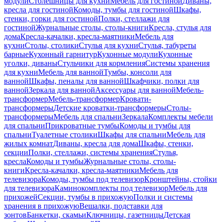
модули
Столешницы для кухни
Мебель для гостиной
Диваны,
кресла для гостиной
Комоды, тумбы для гостиной
Шкафы,
стенки, горки для гостиной
Полки, стеллажи для
гостиной
Журнальные столы, столы-книги
Кресла, стулья для
дома
Кресла-качалки, кресла-маятники
Мебель для
кухни
Столы, столики
Стулья для кухни
Стулья, табуреты
барные
Кухонный гарнитур
Кухонные модули
Кухонные
уголки, диваны
Стульчики для кормления
Системы хранения
для кухни
Мебель для ванной
Тумбы, консоли для
ванной
Шкафы, пеналы для ванной
Шкафчики, полки для
ванной
Зеркала для ванной
Аксессуары для ванной
Мебель-
трансформер
Мебель-трансформер
Кровати-
трансформеры
Детские кроватки-трансформеры
Столы-
трансформеры
Мебель для спальни
Зеркала
Комплекты мебели
для спальни
Прикроватные тумбы
Комоды и тумбы для
спальни
Туалетные столики
Шкафы для спальни
Мебель для
жилых комнат
Диваны, кресла для дома
Шкафы, стенки,
секции
Полки, стеллажи, системы хранения
Стулья,
кресла
Комоды и тумбы
Журнальные столы, столы-
книги
Кресла-качалки, кресла-маятники
Мебель для
телевизора
Комоды, тумбы под телевизор
Кронштейны, стойки
для телевизора
Каминокомплекты под телевизор
Мебель для
прихожей
Секции, тумбы в прихожую
Полки и системы
хранения в прихожую
Вешалки, подставки для
зонтов
Банкетки, скамьи
Ключницы, газетницы
Детская