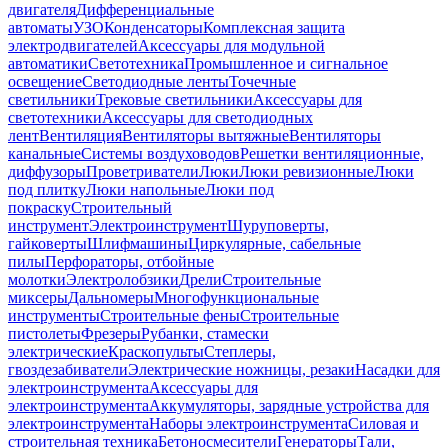
двигателя
Дифференциальные
автоматы
УЗО
Конденсаторы
Комплексная защита
электродвигателей
Аксессуары для модульной
автоматики
Светотехника
Промышленное и сигнальное
освещение
Светодиодные ленты
Точечные
светильники
Трековые светильники
Аксессуары для
светотехники
Аксессуары для светодиодных
лент
Вентиляция
Вентиляторы вытяжные
Вентиляторы
канальные
Системы воздуховодов
Решетки вентиляционные,
диффузоры
Проветриватели
Люки
Люки ревизионные
Люки
под плитку
Люки напольные
Люки под
покраску
Строительный
инструмент
Электроинструмент
Шуруповерты,
гайковерты
Шлифмашины
Циркулярные, сабельные
пилы
Перфораторы, отбойные
молотки
Электролобзики
Дрели
Строительные
миксеры
Дальномеры
Многофункциональные
инструменты
Строительные фены
Строительные
пистолеты
Фрезеры
Рубанки, стамески
электрические
Краскопульты
Степлеры,
гвоздезабиватели
Электрические ножницы, резаки
Насадки для
электроинструмента
Аксессуары для
электроинструмента
Аккумуляторы, зарядные устройства для
электроинструмента
Наборы электроинструмента
Силовая и
строительная техника
Бетоносмесители
Генераторы
Тали,