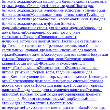
балкона, лоджии
Кресла-мешки для балкона
Кресла подвесные,
стулья садовые
Столы для балкона, лоджии
Шкафы для
балкона, лоджии
Дверцы жалюзийные
Системы хранения для
балкона, лоджии
Журнальные столы, столы-книги
Тумбы для
балкона, лоджии
Кресла-качалки, кресла-маятники
Стулья для
балкона, лоджии
Кресла, пуфы для балкона,
лоджии
Компактные столы для балкона, лоджии
Товары для
дома, бакалея
Освещение
Люстры, потолочные
светильники
Торшеры
Прикроватные лампы,
ночники
Настольные лампы
Споты
Настенные светильники,
бра
Точечные светильники
Трековые светильники
Уличные
светильники, фонари, бра
Лампы
Освещение для картин,
зеркал
Кольцевые лампы
Аксессуары для освещения
Посуда для
готовки
Сковороды, сотейники, воки
Кастрюли, ковши,
казаны
Посуда для СВЧ
Крышки и аксессуары для
посуды
Гастроемкости
Жалюзи, шторы
Жалюзи, рулонные
шторы, римские шторы
Шторы, гардины
Карнизы для
штор
Комплектующие для штор, карнизов, жалюзи
Пленки для
окон
Электроприводные солнцезащитные системы
Столовая
посуда, сервировка
Посуда для напитков
Посуда для горячих
напитков
Посуда для подачи и хранения напитков
Столовые
приборы
Столовая посуда
Посуда для сервировки
Предметы
сервировки
Детская столовая посуда
Декор
Зеркала
Кашпо,
стойки для цветов
Картины, постеры
Часы
интерьерные
Искусственные цветы, растения
Вазы
Ключницы,