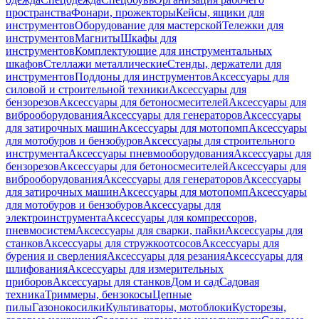
пространства
Фонари, прожекторы
Кейсы, ящики для
инструментов
Оборудование для мастерской
Тележки для
инструментов
Магниты
Шкафы для
инструментов
Комплектующие для инструментальных
шкафов
Стеллажи металлические
Стенды, держатели для
инструментов
Поддоны для инструментов
Аксессуары для
силовой и строительной техники
Аксессуары для
бензорезов
Аксессуары для бетоносмесителей
Аксессуары для
виброоборудования
Аксессуары для генераторов
Аксессуары
для затирочных машин
Аксессуары для мотопомп
Аксессуары
для мотобуров и бензобуров
Аксессуары для строительного
инструмента
Аксессуары пневмооборудования
Аксессуары для
бензорезов
Аксессуары для бетоносмесителей
Аксессуары для
виброоборудования
Аксессуары для генераторов
Аксессуары
для затирочных машин
Аксессуары для мотопомп
Аксессуары
для мотобуров и бензобуров
Аксессуары для
электроинструмента
Аксессуары для компрессоров,
пневмосистем
Аксессуары для сварки, пайки
Аксессуары для
станков
Аксессуары для стружкоотсосов
Аксессуары для
бурения и сверления
Аксессуары для резания
Аксессуары для
шлифования
Аксессуары для измерительных
приборов
Аксессуары для станков
Дом и сад
Садовая
техника
Триммеры, бензокосы
Цепные
пилы
Газонокосилки
Культиваторы, мотоблоки
Кусторезы,