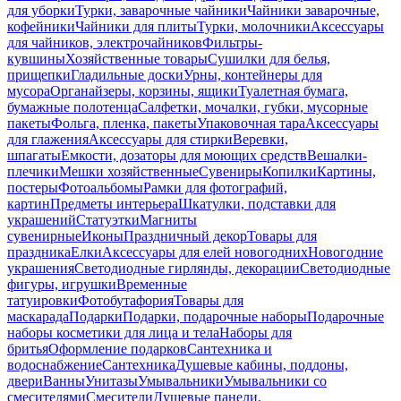
для уборки
Турки, заварочные чайники
Чайники заварочные,
кофейники
Чайники для плиты
Турки, молочники
Аксессуары
для чайников, электрочайников
Фильтры-
кувшины
Хозяйственные товары
Сушилки для белья,
прищепки
Гладильные доски
Урны, контейнеры для
мусора
Органайзеры, корзины, ящики
Туалетная бумага,
бумажные полотенца
Салфетки, мочалки, губки, мусорные
пакеты
Фольга, пленка, пакеты
Упаковочная тара
Аксессуары
для глажения
Аксессуары для стирки
Веревки,
шпагаты
Емкости, дозаторы для моющих средств
Вешалки-
плечики
Мешки хозяйственные
Сувениры
Копилки
Картины,
постеры
Фотоальбомы
Рамки для фотографий,
картин
Предметы интерьера
Шкатулки, подставки для
украшений
Статуэтки
Магниты
сувенирные
Иконы
Праздничный декор
Товары для
праздника
Елки
Аксессуары для елей новогодних
Новогодние
украшения
Светодиодные гирлянды, декорации
Светодиодные
фигуры, игрушки
Временные
татуировки
Фотобутафория
Товары для
маскарада
Подарки
Подарки, подарочные наборы
Подарочные
наборы косметики для лица и тела
Наборы для
бритья
Оформление подарков
Сантехника и
водоснабжение
Сантехника
Душевые кабины, поддоны,
двери
Ванны
Унитазы
Умывальники
Умывальники со
смесителями
Смесители
Душевые панели,