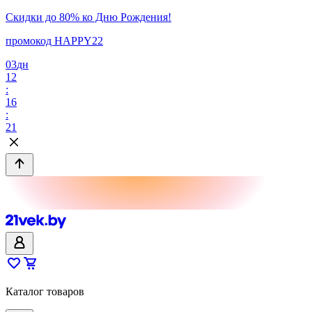
Скидки до 80% ко Дню Рождения!
промокод HAPPY22
03
дн
12
:
16
:
21
Каталог товаров