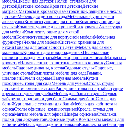
мебель
Шкафы для детской
Полки, стеллажи для
детской
Детские комоды
Кровати детские
Детские
матрасы
Матрасы в кроватку
Наматрасники, защитные чехлы
детские
Мебель для детского сада
Мебельная фурнитура и
аксессуары
Комплектующие для столов
Комплектующие для
стульев
Комплектующие для кроватей и кроваток
Аксессуары
для мебели
Комплектующие для мягкой
мебели
Комплектующие для корпусной мебели
Мебельная
фурнитура
Чехлы для мебели
Системы хранения для
кухни
Товары для безопасности детей
Мебель для самых
маленьких
Кроватки для новорожденных
Пеленальные
столики, комоды, матрасы
Манежи, кровати-манежи
Матрасы в
кроватку
Наматрасники, защитные чехлы в кроватку
Садовая
мебель
Садовые диваны, кресла
Садовые стулья
Садовые,
уличные столы
Комплекты мебели для сада
Гамаки,
шезлонги
Качели садовые
Надувная мебель
Кухни
походные
Столы для сада
Мебель для учебы
Столы, стулья
детские
Письменные столы
Растущие столы и парты
Растущие
кресла и стулья для учебы
Мебель для бани и сауны
Стулья,
табуретки, подставки для бани
Скамьи для бани
Столы для
бани
Журнальные столики для бани
Мебель для кабинета и
офиса
Столы офисные, компьютерные
Кресла, стулья для
офиса
Мягкая мебель для офиса
Шкафы офисные
Стеллажи,
полки для документов
Офисные тумбы
Комплекты мебели для
кабинета
Мебель для лоджии и балкона
Комплекты мебели для