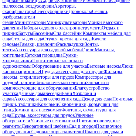
садовые ножницы
Садовые, кормовые измельчители
Садовые
пылесосы, воздуходувки
Аэраторы,
скарификаторы
Снегоуборщики
Дровоколы
Сеялки,
разбрасыватели
семян
Минитракторы
Миникультиваторы
Мойки высокого
давления
Наборы садового электроинструмента
Отдых и
пикник
Батуты
Бассейны
Спа-бассейны
Комплекты мебели для
сада
Столы для сада
Стулья, кресла для сада
Качели
садовые
Гамаки, шезлонги
Раскладушки
Зонты,
тенты
Аксессуары для садовой мебели
Грили
Мангалы,
коптильни
Детская площадка
Сумки-
холодильники
Портативные колонки и
аудиосистемы
Оборудование для участка
Бытовые насосы
Люки
канализационные
Пруды, аксессуары для прудов
Фильтры,
насосы, стерилизаторы для прудов
Компрессоры для
прудов
Станции биологической очистки
Запчасти и
комплектующие для оборудования
Благоустройство
участка
Дачные дома
Беседки
Бани
Хозблоки и
сараи
Аксессуары для озеленения сада
Декор для сада
Почтовые
ящики, таблички
Козырьки
Скворечники, кормушки для
птиц
Домики для насекомых
Фонтаны, скульптуры для
сада
Пруды, аксессуары для прудов
Уличные
обогреватели
Уличные светильники
Противогололедные
реагенты
Декоративный щебень
Сад и огород
Поливочное
оборудование
Садовые опрыскиватели
Шланги для дома и