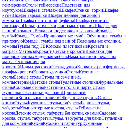
геймерские
Столы геймерские
Подставки для
ноутбуков
Шкафы и стеллажи
Шкафы
Стенки, горки
Шкафы-
купе
Шкафы-гармошки
Шкафы-пеналы для жилой
комнаты
Шкафы с витриной, буфеты
Шкафы, секции в
прихожую
Полки, стеллажи, системы хранения
Шкафы для
ванной комнаты
Вешалки, подставки для зонтов
Комоды,
тумбы
Комоды
Тумбы
Прикроватные тумбы
Обувницы, тумбы в
прихожую
Комоды, тумбы для ванной
Пеленальные столики,
комоды
Тумбы под ТВ
Комоды пластиковые
Кровати и
матрасы
Матрасы
Кровати
Детские кровати
Кроватки для
новорожденных
Надувная мебель
Наматрасники, чехлы на
матрас
Основания для
кроватей
Подматрасники
Раскладушки
Кровати-трансформеры,
шкафы-кровати
Кровати-домики
Столы
Кухонные
столы
Барные столы
Столы письменные,
компьютерные
Детские столы
Туалетные столики
Журнальные
столы
Садовые столы
Растущие столы и парты
Столы,
журнальные столики для бани
Приставные
столики
Консольные столики
Обеденные группы
Столы-
книги
Стулья
Кухонные стулья, табуреты
Барные стулья,
табуреты
Компьютерные кресла, стулья
Геймерские
кресла
Детские стулья, табуреты
Банкетки, скамьи
Садовые
кресла, стулья, табуреты
Стулья, табуреты для бани
Стульчики
для кормления
Кухня
Кухонный гарнитур
Кухонные