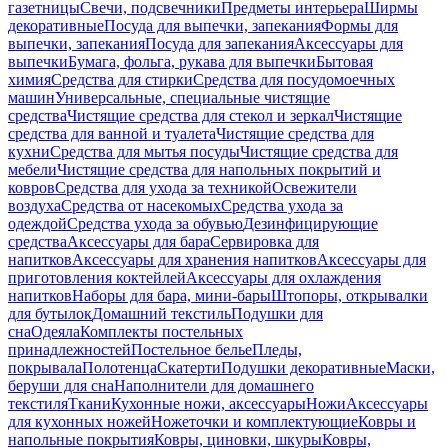
газетницы
Свечи, подсвечники
Предметы интерьера
Ширмы
декоративные
Посуда для выпечки, запекания
Формы для
выпечки, запекания
Посуда для запекания
Аксессуары для
выпечки
Бумага, фольга, рукава для выпечки
Бытовая
химия
Средства для стирки
Средства для посудомоечных
машин
Универсальные, специальные чистящие
средства
Чистящие средства для стекол и зеркал
Чистящие
средства для ванной и туалета
Чистящие средства для
кухни
Средства для мытья посуды
Чистящие средства для
мебели
Чистящие средства для напольных покрытий и
ковров
Средства для ухода за техникой
Освежители
воздуха
Средства от насекомых
Средства ухода за
одеждой
Средства ухода за обувью
Дезинфицирующие
средства
Аксессуары для бара
Сервировка для
напитков
Аксессуары для хранения напитков
Аксессуары для
приготовления коктейлей
Аксессуары для охлаждения
напитков
Наборы для бара, мини-бары
Штопоры, открывалки
для бутылок
Домашний текстиль
Подушки для
сна
Одеяла
Комплекты постельных
принадлежностей
Постельное белье
Пледы,
покрывала
Полотенца
Скатерти
Подушки декоративные
Маски,
беруши для сна
Наполнители для домашнего
текстиля
Ткани
Кухонные ножи, аксессуары
Ножи
Аксессуары
для кухонных ножей
Ножеточки и комплектующие
Ковры и
напольные покрытия
Ковры, циновки, шкуры
Ковры,