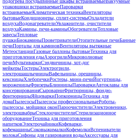
подогрева посуды
Винные шкафы встраиваемые
Вакуумные
упаковщики встраиваемые
Пароварки
встраиваемые
Климатическая техника
Вентиляторы
бытовые
Кондиционеры, сплит-системы
Охладители
воздуха
Водонагреватели
Увлажнители, очистители
воздуха
Камины, печи-камины
Обогреватели
Тепловые
завесы
Тепловые
пушки
Биокамины
Проветриватели
Отопительные печи
Банные
печи
Порталы для каминов
Вентиляторы вытяжные
Метеостанции
Газовые баллоны бытовые
Техника для
приготовления еды
Аэрогрили
Микроволновые
печи
Мультиварки
Сэндвичницы, хот-дог
мейкеры
Тостеры
Электрогрили,
электрошашлычницы
Вафельницы, орешницы,
кексницы
Хлебопечки
Ростеры, мини-печи
Йогуртницы,
мороженицы
Фризеры
Блинницы
Пароварки
Автоклавы для
консервирования
Сыроварни
Фритюрницы, фондю-
фритюрницы
Яйцеварки
Попкорницы
Техника для
дома
Пылесосы
Пылесосы профессиональные
Роботы-
пылесосы, мойщики окон
Пароочистители
Электровеники,
электрошвабры
Стеклоочистители
Стерилизационное
оборудование
Техника для приготовления
напитков
Электрочайники
Кофеварки,
кофемашины
Соковыжималки
Кофемолки
Вспениватели
молока
Сифоны для газирования воды
Аксессуары для