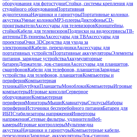
оборудования для фотостудии
Стойки, системы крепления для
студийного оборудования
Портативная
аудиотехника
Наушники и гарнитуры
Портативные колонки,
акустика
Умные колонки
MP3-плееры
Диктофоны
CD-
проигрыватели
Аксессуары для телевизоров
Кронштейны,
стойки
Кабели для телевизоров
Подписки на видеосервисы
ТВ-
антенны
ТВ-тюнеры
Аксессуары для ТВ
Аксессуары для
проектора
Очки 3D
Средства для ухода за
электроникой
Кабели, переходники
Аксессуары для
портативных устройств
Портативные аккумуляторы
Элементы
питания, зарядные устройства
Аккумуляторные
батареи
Держатели, док-станции
Аксессуары для планшетов,
смартфонов
Кабели для телефонов, планшетов
Зарядные
устройства для телефонов, планшетов
Компьютеры и
периферия
Компьютерная
техника
Ноутбуки
Планшеты
Моноблоки
Компьютеры
Игровые
компьютеры
Игровые консоли
Серверное
оборудование
Компьютерная
периферия
Мониторы
Мыши
Клавиатуры
Стилусы
Наборы
периферии
Источники бесперебойного питания
Батареи для
ИБП
Стабилизаторы напряжения
Инверторы
напряжения
Сетевые фильтры, удлинители
Веб-
камеры
Игровые контроллеры
Мультимедиа
акустика
Наушники и гарнитуры
Компьютерные кабели,
переходники
Зарядные, аккумуляторы
Док-станции,