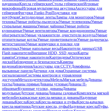
наушники
Кресла геймерские
Столы геймерские
Игровые
микрофоны
Игровая мультимедиа акустика
Аксессуары для
геймеров
Фигурки Funko Pop
Подставки для
ноутбуков
Светодиодные ленты
Лампы для мониторов
Умная
техника
Умные роботы-пылесосы
Умные телевизоры
Умные
стиральные машины
Умные чайники
Умные роботы
кулинарные
Умные вентиляторы
Умные кондиционеры
Умные
обогреватели
Умные увлажнители, очистители воздуха
Умные
отопительные котлы
Умные проветриватели
Умные радиочасы,
метеостанции
Умные кормушки и поилки для
животных
Умные напольные весы
Накопители данных
USB
Flash накопители
Внешние HDD, SSD диски
Карты
памяти
Сетевые накопители
Картридеры
Оптические
диски
Наблюдение и безопасность
Камеры
видеонаблюдения
Аксессуары для CCTV
Домофоны,
вызывные панели
Датчики для дома
Охранные системы,
сигнализации
Системы контроля и управления
доступом
Металлодетекторы
Мебель
Мягкая мебель
Диваны,
тахты
Диваны прямые
Диваны угловые
Диваны П-
образные
Кухонные уголки, диваны
Диваны
модульные
Детские диваны
Диваны садовые
Комплекты мягкой
мебели
Бескаркасные кресла-мешки и диваны
Надувные
диваны
Кресла
Кресла
Кресла-мешки и пуфы
Кресла-качалки,
кресла-маятники
Детские кресла, пуфы
Надувные кресла
Пуфы,
оттоманки
Кресла-кровати
Игровая мебель
Кресла