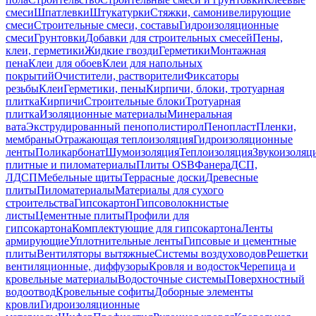
смеси
Шпатлевки
Штукатурки
Стяжки, самонивелирующие
смеси
Строительные смеси, составы
Гидроизоляционные
смеси
Грунтовки
Добавки для строительных смесей
Пены,
клеи, герметики
Жидкие гвозди
Герметики
Монтажная
пена
Клеи для обоев
Клеи для напольных
покрытий
Очистители, растворители
Фиксаторы
резьбы
Клеи
Герметики, пены
Кирпичи, блоки, тротуарная
плитка
Кирпичи
Строительные блоки
Тротуарная
плитка
Изоляционные материалы
Минеральная
вата
Экструдированный пенополистирол
Пенопласт
Пленки,
мембраны
Отражающая теплоизоляция
Гидроизоляционные
ленты
Поликарбонат
Шумоизоляция
Теплоизоляция
Звукоизоляц
плитные и пиломатериалы
Плиты OSB
Фанера
ДСП,
ЛДСП
Мебельные щиты
Террасные доски
Древесные
плиты
Пиломатериалы
Материалы для сухого
строительства
Гипсокартон
Гипсоволокнистые
листы
Цементные плиты
Профили для
гипсокартона
Комплектующие для гипсокартона
Ленты
армирующие
Уплотнительные ленты
Гипсовые и цементные
плиты
Вентиляторы вытяжные
Системы воздуховодов
Решетки
вентиляционные, диффузоры
Кровля и водосток
Черепица и
кровельные материалы
Водосточные системы
Поверхностный
водоотвод
Кровельные софиты
Доборные элементы
кровли
Гидроизоляционные