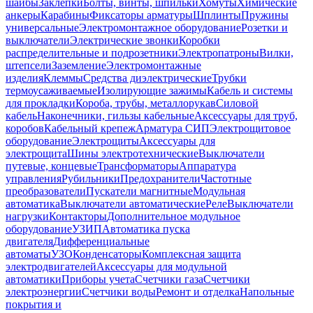
шайбы
Заклепки
Болты, винты, шпильки
Хомуты
Химические
анкеры
Карабины
Фиксаторы арматуры
Шплинты
Пружины
универсальные
Электромонтажное оборудование
Розетки и
выключатели
Электрические звонки
Коробки
распределительные и подрозетники
Электропатроны
Вилки,
штепсели
Заземление
Электромонтажные
изделия
Клеммы
Средства диэлектрические
Трубки
термоусаживаемые
Изолирующие зажимы
Кабель и системы
для прокладки
Короба, трубы, металлорукав
Силовой
кабель
Наконечники, гильзы кабельные
Аксессуары для труб,
коробов
Кабельный крепеж
Арматура СИП
Электрощитовое
оборудование
Электрощиты
Аксессуары для
электрощита
Шины электротехнические
Выключатели
путевые, концевые
Трансформаторы
Аппаратура
управления
Рубильники
Предохранители
Частотные
преобразователи
Пускатели магнитные
Модульная
автоматика
Выключатели автоматические
Реле
Выключатели
нагрузки
Контакторы
Дополнительное модульное
оборудование
УЗИП
Автоматика пуска
двигателя
Дифференциальные
автоматы
УЗО
Конденсаторы
Комплексная защита
электродвигателей
Аксессуары для модульной
автоматики
Приборы учета
Счетчики газа
Счетчики
электроэнергии
Счетчики воды
Ремонт и отделка
Напольные
покрытия и