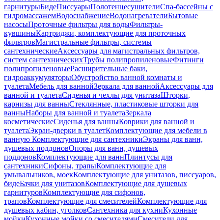
гарнитуры
Биде
Писсуары
Полотенцесушители
Спа-бассейны с
гидромассажем
Водоснабжение
Водонагреватели
Бытовые
насосы
Проточные фильтры для воды
Фильтры-
кувшины
Картриджи, комплектующие для проточных
фильтров
Магистральные фильтры, системы
сантехнические
Аксессуары для магистральных фильтров,
систем сантехнических
Трубы полипропиленовые
Фитинги
полипропиленовые
Расширительные баки,
гидроаккумуляторы
Обустройство ванной комнаты и
туалета
Мебель для ванной
Зеркала для ванной
Аксессуары для
ванной и туалета
Сиденья и чехлы для унитаза
Шторки,
карнизы для ванны
Стеклянные, пластиковые шторки для
ванны
Наборы для ванной и туалета
Зеркала
косметические
Сиденья для ванны
Коврики для ванной и
туалета
Экран-дверки в туалет
Комплектующие для мебели в
ванную
Комплектующие для сантехники
Экраны для ванн,
душевых поддонов
Опоры для ванн, душевых
поддонов
Комплектующие для ванн
Плинтусы для
сантехники
Сифоны, трапы
Комплектующие для
умывальников, моек
Комплектующие для унитазов, писсуаров,
биде
Бачки для унитазов
Комплектующие для душевых
гарнитуров
Комплектующие для сифонов,
трапов
Комплектующие для смесителей
Комплектующие для
душевых кабин, уголков
Сантехника для кухни
Кухонные
мойки
Кухонные мойки со смесителями
Смесители для