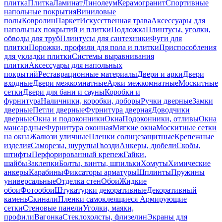
плитка
Плитка
Ламинат
Линолеум
Керамогранит
Спортивные
напольные покрытия
Виниловые
полы
Ковролин
Паркет
Искусственная трава
Аксессуары для
напольных покрытий и плитки
Подложка
Плинтусы, уголки,
обводы для труб
Плинтусы для сантехники
Фуги для
плитки
Порожки, профили для пола и плитки
Приспособления
для укладки плитки
Системы выравнивания
плитки
Аксессуары для напольных
покрытий
Реставрационные материалы
Двери и арки
Двери
входные
Двери межкомнатные
Арки межкомнатные
Москитные
сетки
Двери для бани и сауны
Коробки и
фурнитура
Наличники, коробки, доборы
Ручки дверные
Замки
дверные
Петли дверные
Фурнитура дверная
Доводчики
дверные
Окна и подоконники
Окна
Подоконники, отливы
Окна
мансардные
Фурнитура оконная
Мягкие окна
Москитные сетки
на окна
Жалюзи уличные
Пленки солнцезащитные
Крепежные
изделия
Саморезы, шурупы
Гвозди
Анкеры, дюбели
Скобы,
штифты
Перфорированный крепеж
Гайки,
шайбы
Заклепки
Болты, винты, шпильки
Хомуты
Химические
анкеры
Карабины
Фиксаторы арматуры
Шплинты
Пружины
универсальные
Отделка стен
Обои
Жидкие
обои
Фотообои
Штукатурки декоративные
Декоративный
камень
Скинали
Пленки самоклеящиеся
Армирующие
сетки
Стеновые панели
Уголки, маяки,
профили
Вагонка
Стеклохолсты, флизелин
Экраны для