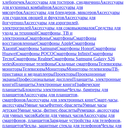
хлебопечек
Аксессуары для тостеров, сэндвичниц
Аксессуары
для кухонных комбайнов
Аксессуары для
мясорубок
Аксессуары для блендеров, миксеров
Аксессуары
для сушилок овощей и фруктов
Аксессуары для
йогуртниц
Аксессуары для аэрогрилей,
электрогрилей
Аксессуары для соковыжималок
Средства для
ухода за техникой
Смартфоны, ТВ и
электроника
Смартфоны
Смартфоны
Смартфоны
восстановленные
Смартфоны Apple
Смартфоны
Xiaomi
Смартфоны Samsung
Смартфоны Honor
Смартфоны
Huawei
Смартфоны POCO
Смартфоны Infinix
Смартфоны
Tecno
Смартфоны Realme
Смартфоны Samsung Galaxy S26
series
Кнопочные телефоны
Складные смартфоны
Телевизоры,
мониторы
Телевизоры
Мониторы
Мониторы-телевизоры
ТВ-
приставки и медиаплееры
Проекторы
Проекционные
экраны
Профессиональные дисплеи
Планшеты, электронные
книги
Планшеты
Электронные книги
Графические
планшеты
Блокноты электронные
Чехлы, бамперы для
планшетов
Аксессуары для планшетов,
смартфонов
Аксессуары для электронных книг
Смарт-часы,
аксессуары
Умные часы
Фитнес-браслеты
Умные часы
детские
Умные часы, фитнес-браслеты
Ремешки, аксессуары
для умных часов
Кабели для умных часов
Аксессуары для
смартфонов, планшетов
Зарядные устройства для телефонов,
планшетов
Чехлы, защитные стекла для телефонов
Чехлы для