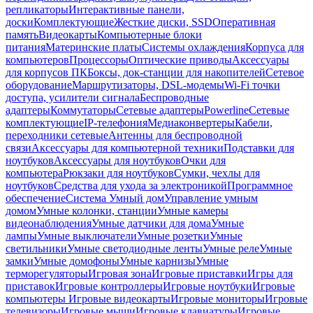
репликаторы
Интерактивные панели,
доски
Комплектующие
Жесткие диски, SSD
Оперативная
память
Видеокарты
Компьютерные блоки
питания
Материнские платы
Системы охлаждения
Корпуса для
компьютеров
Процессоры
Оптические приводы
Аксессуары
для корпусов ПК
Боксы, док-станции для накопителей
Сетевое
оборудование
Маршрутизаторы, DSL-модемы
Wi-Fi точки
доступа, усилители сигнала
Беспроводные
адаптеры
Коммутаторы
Сетевые адаптеры
Powerline
Сетевые
комплектующие
IP-телефония
Медиаконвертеры
Кабели,
переходники сетевые
Антенны для беспроводной
связи
Аксессуары для компьютерной техники
Подставки для
ноутбуков
Аксессуары для ноутбуков
Очки для
компьютера
Рюкзаки для ноутбуков
Сумки, чехлы для
ноутбуков
Средства для ухода за электроникой
Программное
обеспечение
Система Умный дом
Управление умным
домом
Умные колонки, станции
Умные камеры
видеонаблюдения
Умные датчики для дома
Умные
лампы
Умные выключатели
Умные розетки
Умные
светильники
Умные светодиодные ленты
Умные реле
Умные
замки
Умные домофоны
Умные карнизы
Умные
терморегуляторы
Игровая зона
Игровые приставки
Игры для
приставок
Игровые контроллеры
Игровые ноутбуки
Игровые
компьютеры
Игровые видеокарты
Игровые мониторы
Игровые
телевизоры
Игровые мыши
Игровые клавиатуры
Игровые