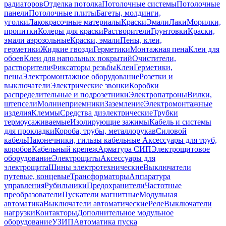
радиаторов
Отделка потолка
Потолочные системы
Потолочные
панели
Потолочные плиты
Багеты, молдинги,
уголки
Лакокрасочные материалы
Краски
Эмали
Лаки
Морилки,
пропитки
Колеры для краски
Растворители
Грунтовки
Краски,
эмали аэрозольные
Краски, эмали
Пены, клеи,
герметики
Жидкие гвозди
Герметики
Монтажная пена
Клеи для
обоев
Клеи для напольных покрытий
Очистители,
растворители
Фиксаторы резьбы
Клеи
Герметики,
пены
Электромонтажное оборудование
Розетки и
выключатели
Электрические звонки
Коробки
распределительные и подрозетники
Электропатроны
Вилки,
штепсели
Молниеприемники
Заземление
Электромонтажные
изделия
Клеммы
Средства диэлектрические
Трубки
термоусаживаемые
Изолирующие зажимы
Кабель и системы
для прокладки
Короба, трубы, металлорукав
Силовой
кабель
Наконечники, гильзы кабельные
Аксессуары для труб,
коробов
Кабельный крепеж
Арматура СИП
Электрощитовое
оборудование
Электрощиты
Аксессуары для
электрощита
Шины электротехнические
Выключатели
путевые, концевые
Трансформаторы
Аппаратура
управления
Рубильники
Предохранители
Частотные
преобразователи
Пускатели магнитные
Модульная
автоматика
Выключатели автоматические
Реле
Выключатели
нагрузки
Контакторы
Дополнительное модульное
оборудование
УЗИП
Автоматика пуска