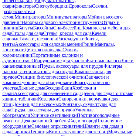
пылесосы, воздуходувки
Аэраторы,
скарификаторы
Снегоуборщики
Дровоколы
Сеялки,
разбрасыватели
семян
Минитракторы
Миникультиваторы
Мойки высокого
давления
Наборы садового электроинструмента
Отдых и
пикник
Батуты
Бассейны
Спа-бассейны
Комплекты мебели для
сада
Столы для сада
Стулья, кресла для сада
Качели
садовые
Гамаки, шезлонги
Раскладушки
Зонты,
тенты
Аксессуары для садовой мебели
Грили
Мангалы,
коптильни
Детская площадка
Сумки-
холодильники
Портативные колонки и
аудиосистемы
Оборудование для участка
Бытовые насосы
Люки
канализационные
Пруды, аксессуары для прудов
Фильтры,
насосы, стерилизаторы для прудов
Компрессоры для
прудов
Станции биологической очистки
Запчасти и
комплектующие для оборудования
Благоустройство
участка
Дачные дома
Беседки
Бани
Хозблоки и
сараи
Аксессуары для озеленения сада
Декор для сада
Почтовые
ящики, таблички
Козырьки
Скворечники, кормушки для
птиц
Домики для насекомых
Фонтаны, скульптуры для
сада
Пруды, аксессуары для прудов
Уличные
обогреватели
Уличные светильники
Противогололедные
реагенты
Декоративный щебень
Сад и огород
Поливочное
оборудование
Садовые опрыскиватели
Шланги для дома и
сада
Парники
Теплицы
Комплектующие для теплиц
Модульные