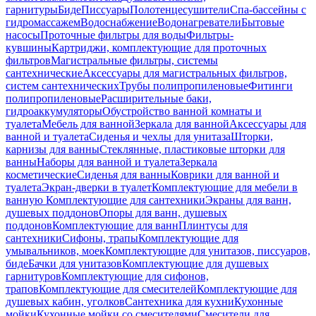
гарнитуры
Биде
Писсуары
Полотенцесушители
Спа-бассейны с
гидромассажем
Водоснабжение
Водонагреватели
Бытовые
насосы
Проточные фильтры для воды
Фильтры-
кувшины
Картриджи, комплектующие для проточных
фильтров
Магистральные фильтры, системы
сантехнические
Аксессуары для магистральных фильтров,
систем сантехнических
Трубы полипропиленовые
Фитинги
полипропиленовые
Расширительные баки,
гидроаккумуляторы
Обустройство ванной комнаты и
туалета
Мебель для ванной
Зеркала для ванной
Аксессуары для
ванной и туалета
Сиденья и чехлы для унитаза
Шторки,
карнизы для ванны
Стеклянные, пластиковые шторки для
ванны
Наборы для ванной и туалета
Зеркала
косметические
Сиденья для ванны
Коврики для ванной и
туалета
Экран-дверки в туалет
Комплектующие для мебели в
ванную
Комплектующие для сантехники
Экраны для ванн,
душевых поддонов
Опоры для ванн, душевых
поддонов
Комплектующие для ванн
Плинтусы для
сантехники
Сифоны, трапы
Комплектующие для
умывальников, моек
Комплектующие для унитазов, писсуаров,
биде
Бачки для унитазов
Комплектующие для душевых
гарнитуров
Комплектующие для сифонов,
трапов
Комплектующие для смесителей
Комплектующие для
душевых кабин, уголков
Сантехника для кухни
Кухонные
мойки
Кухонные мойки со смесителями
Смесители для