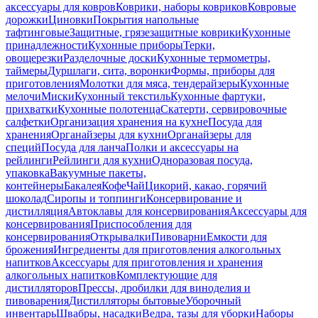
аксессуары для ковров
Коврики, наборы ковриков
Ковровые
дорожки
Циновки
Покрытия напольные
тафтинговые
Защитные, грязезащитные коврики
Кухонные
принадлежности
Кухонные приборы
Терки,
овощерезки
Разделочные доски
Кухонные термометры,
таймеры
Дуршлаги, сита, воронки
Формы, приборы для
приготовления
Молотки для мяса, тендерайзеры
Кухонные
мелочи
Миски
Кухонный текстиль
Кухонные фартуки,
прихватки
Кухонные полотенца
Скатерти, сервировочные
салфетки
Организация хранения на кухне
Посуда для
хранения
Органайзеры для кухни
Органайзеры для
специй
Посуда для ланча
Полки и аксессуары на
рейлинги
Рейлинги для кухни
Одноразовая посуда,
упаковка
Вакуумные пакеты,
контейнеры
Бакалея
Кофе
Чай
Цикорий, какао, горячий
шоколад
Сиропы и топпинги
Консервирование и
дистилляция
Автоклавы для консервирования
Аксессуары для
консервирования
Приспособления для
консервирования
Открывалки
Пивоварни
Емкости для
брожения
Ингредиенты для приготовления алкогольных
напитков
Аксессуары для приготовления и хранения
алкогольных напитков
Комплектующие для
дистилляторов
Прессы, дробилки для виноделия и
пивоварения
Дистилляторы бытовые
Уборочный
инвентарь
Швабры, насадки
Ведра, тазы для уборки
Наборы