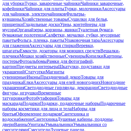
для уборки
Турки, заварочные чайники
Чайники заварочные,
кофейники
Чайники для плиты
Турки, молочники
Аксессуары
для чайников, электрочайников
Фильтры-
кувшины
Хозяйственные товары
Сушилки для белья,
прищепки
Гладильные доски
Урны, контейнеры для
мусора
Органайзеры, корзины, ящики
Туалетная бумага,
бумажные полотенца
Салфетки, мочалки, губки, мусорные
пакеты
Фольга, пленка, пакеты
Упаковочная тара
Аксессуары
для глажения
Аксессуары для стирки
Веревки,
шпагаты
Емкости, дозаторы для моющих средств
Вешалки-
плечики
Мешки хозяйственные
Сувениры
Копилки
Картины,
постеры
Фотоальбомы
Рамки для фотографий,
картин
Предметы интерьера
Шкатулки, подставки для
украшений
Статуэтки
Магниты
сувенирные
Иконы
Праздничный декор
Товары для
праздника
Елки
Аксессуары для елей новогодних
Новогодние
украшения
Светодиодные гирлянды, декорации
Светодиодные
фигуры, игрушки
Временные
татуировки
Фотобутафория
Товары для
маскарада
Подарки
Подарки, подарочные наборы
Подарочные
наборы косметики для лица и тела
Наборы для
бритья
Оформление подарков
Сантехника и
водоснабжение
Сантехника
Душевые кабины, поддоны,
двери
Ванны
Унитазы
Умывальники
Умывальники со
смесителями
Смесители
Душевые панели,