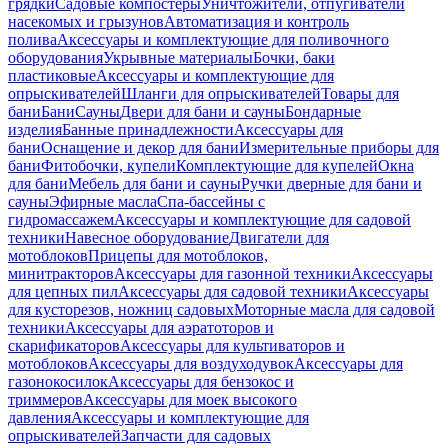
грядки
Садовые компостеры
Уничтожители, отпугиватели
насекомых и грызунов
Автоматизация и контроль
полива
Аксессуары и комплектующие для поливочного
оборудования
Укрывные материалы
Бочки, баки
пластиковые
Аксессуары и комплектующие для
опрыскивателей
Шланги для опрыскивателей
Товары для
бани
Бани
Сауны
Двери для бани и сауны
Бондарные
изделия
Банные принадлежности
Аксессуары для
бани
Оснащение и декор для бани
Измерительные приборы для
бани
Фитобочки, купели
Комплектующие для купелей
Окна
для бани
Мебель для бани и сауны
Ручки дверные для бани и
сауны
Эфирные масла
Спа-бассейны с
гидромассажем
Аксессуары и комплектующие для садовой
техники
Навесное оборудование
Двигатели для
мотоблоков
Прицепы для мотоблоков,
минитракторов
Аксессуары для газонной техники
Аксессуары
для цепных пил
Аксессуары для садовой техники
Аксессуары
для кусторезов, ножниц садовых
Моторные масла для садовой
техники
Аксессуары для аэратоторов и
скарификаторов
Аксессуары для культиваторов и
мотоблоков
Аксессуары для воздуходувок
Аксессуары для
газонокосилок
Аксессуары для бензокос и
триммеров
Аксессуары для моек высокого
давления
Аксессуары и комплектующие для
опрыскивателей
Запчасти для садовых