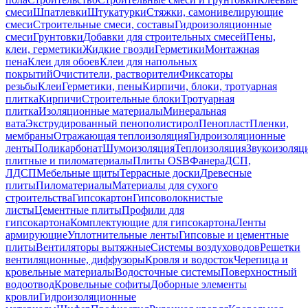
смеси
Шпатлевки
Штукатурки
Стяжки, самонивелирующие
смеси
Строительные смеси, составы
Гидроизоляционные
смеси
Грунтовки
Добавки для строительных смесей
Пены,
клеи, герметики
Жидкие гвозди
Герметики
Монтажная
пена
Клеи для обоев
Клеи для напольных
покрытий
Очистители, растворители
Фиксаторы
резьбы
Клеи
Герметики, пены
Кирпичи, блоки, тротуарная
плитка
Кирпичи
Строительные блоки
Тротуарная
плитка
Изоляционные материалы
Минеральная
вата
Экструдированный пенополистирол
Пенопласт
Пленки,
мембраны
Отражающая теплоизоляция
Гидроизоляционные
ленты
Поликарбонат
Шумоизоляция
Теплоизоляция
Звукоизоляц
плитные и пиломатериалы
Плиты OSB
Фанера
ДСП,
ЛДСП
Мебельные щиты
Террасные доски
Древесные
плиты
Пиломатериалы
Материалы для сухого
строительства
Гипсокартон
Гипсоволокнистые
листы
Цементные плиты
Профили для
гипсокартона
Комплектующие для гипсокартона
Ленты
армирующие
Уплотнительные ленты
Гипсовые и цементные
плиты
Вентиляторы вытяжные
Системы воздуховодов
Решетки
вентиляционные, диффузоры
Кровля и водосток
Черепица и
кровельные материалы
Водосточные системы
Поверхностный
водоотвод
Кровельные софиты
Доборные элементы
кровли
Гидроизоляционные