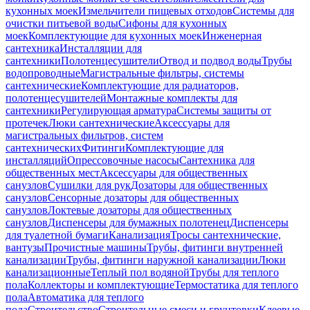
кухонных моек
Измельчители пищевых отходов
Системы для
очистки питьевой воды
Сифоны для кухонных
моек
Комплектующие для кухонных моек
Инженерная
сантехника
Инсталляции для
сантехники
Полотенцесушители
Отвод и подвод воды
Трубы
водопроводные
Магистральные фильтры, системы
сантехнические
Комплектующие для радиаторов,
полотенцесушителей
Монтажные комплекты для
сантехники
Регулирующая арматура
Системы защиты от
протечек
Люки сантехнические
Аксессуары для
магистральных фильтров, систем
сантехнических
Фитинги
Комплектующие для
инсталляций
Опрессовочные насосы
Сантехника для
общественных мест
Аксессуары для общественных
санузлов
Сушилки для рук
Дозаторы для общественных
санузлов
Сенсорные дозаторы для общественных
санузлов
Локтевые дозаторы для общественных
санузлов
Диспенсеры для бумажных полотенец
Диспенсеры
для туалетной бумаги
Канализация
Тросы сантехнические,
вантузы
Прочистные машины
Трубы, фитинги внутренней
канализации
Трубы, фитинги наружной канализации
Люки
канализационные
Теплый пол водяной
Трубы для теплого
пола
Коллекторы и комплектующие
Термостатика для теплого
пола
Автоматика для теплого
пола
Строительство
Строительные смеси и грунтовки
Клеевые