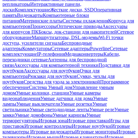
репликаторы
Интерактивные панели,
доски
Комплектующие
Жесткие диски, SSD
Оперативная
память
Видеокарты
Компьютерные блоки
питания
Материнские платы
Системы охлаждения
Корпуса для
компьютеров
Процессоры
Оптические приводы
Аксессуары
для корпусов ПК
Боксы, док-станции для накопителей
Сетевое
оборудование
Маршрутизаторы, DSL-модемы
Wi-Fi точки
доступа, усилители сигнала
Беспроводные
адаптеры
Коммутаторы
Сетевые адаптеры
Powerline
Сетевые
комплектующие
IP-телефония
Медиаконвертеры
Кабели,
переходники сетевые
Антенны для беспроводной
связи
Аксессуары для компьютерной техники
Подставки для
ноутбуков
Аксессуары для ноутбуков
Очки для
компьютера
Рюкзаки для ноутбуков
Сумки, чехлы для
ноутбуков
Средства для ухода за электроникой
Программное
обеспечение
Система Умный дом
Управление умным
домом
Умные колонки, станции
Умные камеры
видеонаблюдения
Умные датчики для дома
Умные
лампы
Умные выключатели
Умные розетки
Умные
светильники
Умные светодиодные ленты
Умные реле
Умные
замки
Умные домофоны
Умные карнизы
Умные
терморегуляторы
Игровая зона
Игровые приставки
Игры для
приставок
Игровые контроллеры
Игровые ноутбуки
Игровые
компьютеры
Игровые видеокарты
Игровые мониторы
Игровые
телевизоры
Игровые мыши
Игровые клавиатуры
Игровые