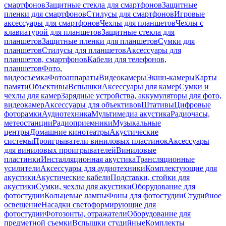
смартфонов
Защитные стекла для смартфонов
Защитные
пленки для смартфонов
Стилусы для смартфонов
Игровые
аксессуары для смартфонов
Чехлы для планшетов
Чехлы с
клавиатурой для планшетов
Защитные стекла для
планшетов
Защитные пленки для планшетов
Сумки для
планшетов
Стилусы для планшетов
Аксессуары для
планшетов, смартфонов
Кабели для телефонов,
планшетов
Фото,
видеосъемка
Фотоаппараты
Видеокамеры
Экшн-камеры
Карты
памяти
Объективы
Вспышки
Аксессуары для камер
Сумки и
чехлы для камер
Зарядные устройства, аккумуляторы для фото,
видеокамер
Аксессуары для объективов
Штативы
Цифровые
фоторамки
Аудиотехника
Мультимедиа акустика
Радиочасы,
метеостанции
Радиоприемники
Музыкальные
центры
Домашние кинотеатры
Акустические
системы
Проигрыватели виниловых пластинок
Аксессуары
для виниловых проигрывателей
Виниловые
пластинки
Инсталляционная акустика
Трансляционные
усилители
Аксессуары для аудиотехники
Комплектующие для
акустики
Акустические кабели
Подставки, стойки для
акустики
Сумки, чехлы для акустики
Оборудование для
фотостудии
Кольцевые лампы
Фоны для фотостудии
Студийное
освещение
Насадки светоформирующие для
фотостудии
Фотозонты, отражатели
Оборудование для
предметной съемки
Вспышки студийные
Комплекты