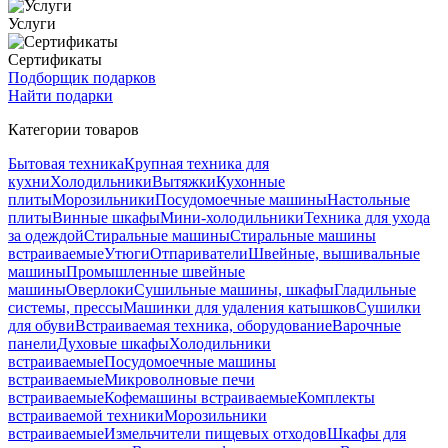
Услуги
Сертификаты
Подборщик подарков
Найти подарки
Категории товаров
Бытовая техника
Крупная техника для
кухни
Холодильники
Вытяжки
Кухонные
плиты
Морозильники
Посудомоечные машины
Настольные
плиты
Винные шкафы
Мини-холодильники
Техника для ухода
за одеждой
Стиральные машины
Стиральные машины
встраиваемые
Утюги
Отпариватели
Швейные, вышивальные
машины
Промышленные швейные
машины
Оверлоки
Сушильные машины, шкафы
Гладильные
системы, прессы
Машинки для удаления катышков
Сушилки
для обуви
Встраиваемая техника, оборудование
Варочные
панели
Духовые шкафы
Холодильники
встраиваемые
Посудомоечные машины
встраиваемые
Микроволновые печи
встраиваемые
Кофемашины встраиваемые
Комплекты
встраиваемой техники
Морозильники
встраиваемые
Измельчители пищевых отходов
Шкафы для