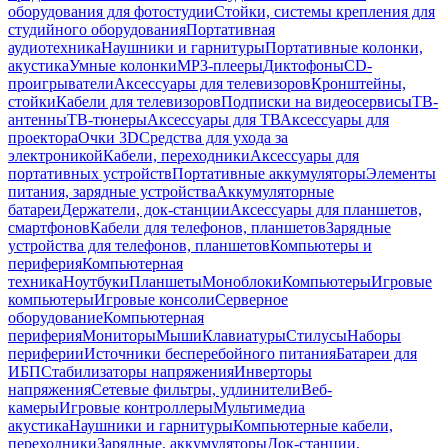
оборудования для фотостудии
Стойки, системы крепления для
студийного оборудования
Портативная
аудиотехника
Наушники и гарнитуры
Портативные колонки,
акустика
Умные колонки
MP3-плееры
Диктофоны
CD-
проигрыватели
Аксессуары для телевизоров
Кронштейны,
стойки
Кабели для телевизоров
Подписки на видеосервисы
ТВ-
антенны
ТВ-тюнеры
Аксессуары для ТВ
Аксессуары для
проектора
Очки 3D
Средства для ухода за
электроникой
Кабели, переходники
Аксессуары для
портативных устройств
Портативные аккумуляторы
Элементы
питания, зарядные устройства
Аккумуляторные
батареи
Держатели, док-станции
Аксессуары для планшетов,
смартфонов
Кабели для телефонов, планшетов
Зарядные
устройства для телефонов, планшетов
Компьютеры и
периферия
Компьютерная
техника
Ноутбуки
Планшеты
Моноблоки
Компьютеры
Игровые
компьютеры
Игровые консоли
Серверное
оборудование
Компьютерная
периферия
Мониторы
Мыши
Клавиатуры
Стилусы
Наборы
периферии
Источники бесперебойного питания
Батареи для
ИБП
Стабилизаторы напряжения
Инверторы
напряжения
Сетевые фильтры, удлинители
Веб-
камеры
Игровые контроллеры
Мультимедиа
акустика
Наушники и гарнитуры
Компьютерные кабели,
переходники
Зарядные, аккумуляторы
Док-станции,