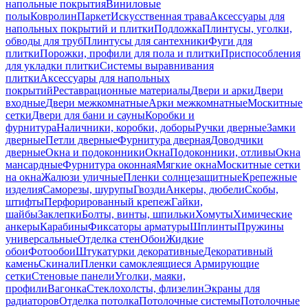
напольные покрытия
Виниловые
полы
Ковролин
Паркет
Искусственная трава
Аксессуары для
напольных покрытий и плитки
Подложка
Плинтусы, уголки,
обводы для труб
Плинтусы для сантехники
Фуги для
плитки
Порожки, профили для пола и плитки
Приспособления
для укладки плитки
Системы выравнивания
плитки
Аксессуары для напольных
покрытий
Реставрационные материалы
Двери и арки
Двери
входные
Двери межкомнатные
Арки межкомнатные
Москитные
сетки
Двери для бани и сауны
Коробки и
фурнитура
Наличники, коробки, доборы
Ручки дверные
Замки
дверные
Петли дверные
Фурнитура дверная
Доводчики
дверные
Окна и подоконники
Окна
Подоконники, отливы
Окна
мансардные
Фурнитура оконная
Мягкие окна
Москитные сетки
на окна
Жалюзи уличные
Пленки солнцезащитные
Крепежные
изделия
Саморезы, шурупы
Гвозди
Анкеры, дюбели
Скобы,
штифты
Перфорированный крепеж
Гайки,
шайбы
Заклепки
Болты, винты, шпильки
Хомуты
Химические
анкеры
Карабины
Фиксаторы арматуры
Шплинты
Пружины
универсальные
Отделка стен
Обои
Жидкие
обои
Фотообои
Штукатурки декоративные
Декоративный
камень
Скинали
Пленки самоклеящиеся
Армирующие
сетки
Стеновые панели
Уголки, маяки,
профили
Вагонка
Стеклохолсты, флизелин
Экраны для
радиаторов
Отделка потолка
Потолочные системы
Потолочные