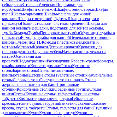
геймерские
Столы геймерские
Подставки для
ноутбуков
Шкафы и стеллажи
Шкафы
Стенки, горки
Шкафы-
купе
Шкафы-гармошки
Шкафы-пеналы для жилой
комнаты
Шкафы с витриной, буфеты
Шкафы, секции в
прихожую
Полки, стеллажи, системы хранения
Шкафы для
ванной комнаты
Вешалки, подставки для зонтов
Комоды,
тумбы
Комоды
Тумбы
Прикроватные тумбы
Обувницы, тумбы в
прихожую
Комоды, тумбы для ванной
Пеленальные столики,
комоды
Тумбы под ТВ
Комоды пластиковые
Кровати и
матрасы
Матрасы
Кровати
Детские кровати
Кроватки для
новорожденных
Надувная мебель
Наматрасники, чехлы на
матрас
Основания для
кроватей
Подматрасники
Раскладушки
Кровати-трансформеры,
шкафы-кровати
Кровати-домики
Столы
Кухонные
столы
Барные столы
Столы письменные,
компьютерные
Детские столы
Туалетные столики
Журнальные
столы
Садовые столы
Растущие столы и парты
Столы,
журнальные столики для бани
Приставные
столики
Консольные столики
Обеденные группы
Столы-
книги
Стулья
Кухонные стулья, табуреты
Барные стулья,
табуреты
Компьютерные кресла, стулья
Геймерские
кресла
Детские стулья, табуреты
Банкетки, скамьи
Садовые
кресла, стулья, табуреты
Стулья, табуреты для бани
Стульчики
для кормления
Кухня
Кухонный гарнитур
Кухонные