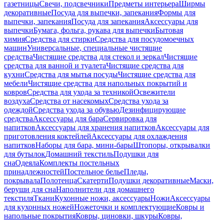
газетницы
Свечи, подсвечники
Предметы интерьера
Ширмы
декоративные
Посуда для выпечки, запекания
Формы для
выпечки, запекания
Посуда для запекания
Аксессуары для
выпечки
Бумага, фольга, рукава для выпечки
Бытовая
химия
Средства для стирки
Средства для посудомоечных
машин
Универсальные, специальные чистящие
средства
Чистящие средства для стекол и зеркал
Чистящие
средства для ванной и туалета
Чистящие средства для
кухни
Средства для мытья посуды
Чистящие средства для
мебели
Чистящие средства для напольных покрытий и
ковров
Средства для ухода за техникой
Освежители
воздуха
Средства от насекомых
Средства ухода за
одеждой
Средства ухода за обувью
Дезинфицирующие
средства
Аксессуары для бара
Сервировка для
напитков
Аксессуары для хранения напитков
Аксессуары для
приготовления коктейлей
Аксессуары для охлаждения
напитков
Наборы для бара, мини-бары
Штопоры, открывалки
для бутылок
Домашний текстиль
Подушки для
сна
Одеяла
Комплекты постельных
принадлежностей
Постельное белье
Пледы,
покрывала
Полотенца
Скатерти
Подушки декоративные
Маски,
беруши для сна
Наполнители для домашнего
текстиля
Ткани
Кухонные ножи, аксессуары
Ножи
Аксессуары
для кухонных ножей
Ножеточки и комплектующие
Ковры и
напольные покрытия
Ковры, циновки, шкуры
Ковры,