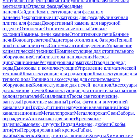
материалы
Шифер
Профнастил
Рулонная кровля
Кровельная
вентиляция
Отделка фасада
Фасадные
панели
Сайдинг
Комплектующие для фасадных
панелей
Декоративные штукатурки для фасада
Клинкерная
плитка для фасада
Декоративный камень для наружной
отделки
Отопление
Отопительные котлы
Газовые
колонки
Камины, печи-камины
Отопительные печи
Банные
печи
Водонагреватели
Радиаторы отопления, батареи
Теплый
пол
Теплые плинтусы
Системы антиобледенения
Управление
климатической техникой
Комплектующие для отопительного
оборудования
Стабилизаторы напряжения
Насосы
циркуляционные
Регулирующая арматура
Отвод и подвод
воды
Дымоходы и комплектующие
Управление климатической
техникой
Комплектующие для радиаторов
Комплектующие для
теплого пола
Топливо и аксессуары для отопительного
оборудования
Комплектующие для печей, каминов
Аксессуары
для каминов, печей
Комплектующие для отопительных котлов,
водонагревателей
Канализация
Тросы сантехнические,
вантузы
Прочистные машины
Трубы, фитинги внутренней
канализации
Трубы, фитинги наружной канализации
Люки
канализационные
Металлопрокат
Металлопрокат
Сваи
Заборы,
ограждения
Автоматика для ворот
Крепежные
изделия
Саморезы, шурупы
Гвозди
Анкеры, дюбели
Скобы,
штифты
Перфорированный крепеж
Гайки,
шайбы
Заклепки
Болты, винты, шпильки
Хомуты
Химические