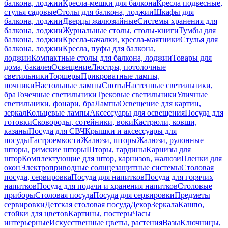
балкона, лоджии
Кресла-мешки для балкона
Кресла подвесные,
стулья садовые
Столы для балкона, лоджии
Шкафы для
балкона, лоджии
Дверцы жалюзийные
Системы хранения для
балкона, лоджии
Журнальные столы, столы-книги
Тумбы для
балкона, лоджии
Кресла-качалки, кресла-маятники
Стулья для
балкона, лоджии
Кресла, пуфы для балкона,
лоджии
Компактные столы для балкона, лоджии
Товары для
дома, бакалея
Освещение
Люстры, потолочные
светильники
Торшеры
Прикроватные лампы,
ночники
Настольные лампы
Споты
Настенные светильники,
бра
Точечные светильники
Трековые светильники
Уличные
светильники, фонари, бра
Лампы
Освещение для картин,
зеркал
Кольцевые лампы
Аксессуары для освещения
Посуда для
готовки
Сковороды, сотейники, воки
Кастрюли, ковши,
казаны
Посуда для СВЧ
Крышки и аксессуары для
посуды
Гастроемкости
Жалюзи, шторы
Жалюзи, рулонные
шторы, римские шторы
Шторы, гардины
Карнизы для
штор
Комплектующие для штор, карнизов, жалюзи
Пленки для
окон
Электроприводные солнцезащитные системы
Столовая
посуда, сервировка
Посуда для напитков
Посуда для горячих
напитков
Посуда для подачи и хранения напитков
Столовые
приборы
Столовая посуда
Посуда для сервировки
Предметы
сервировки
Детская столовая посуда
Декор
Зеркала
Кашпо,
стойки для цветов
Картины, постеры
Часы
интерьерные
Искусственные цветы, растения
Вазы
Ключницы,