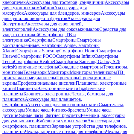
хлебопечек
Аксессуары для тостеров, сэндвичниц
Аксессуары
для кухонных комбайнов
Аксессуары для
мясорубок
Аксессуары для блендеров, миксеров
Аксессуары
для сушилок овощей и фруктов
Аксессуары для
йогуртниц
Аксессуары для аэрогрилей,
электрогрилей
Аксессуары для соковыжималок
Средства для
ухода за техникой
Смартфоны, ТВ и
электроника
Смартфоны
Смартфоны
Смартфоны
восстановленные
Смартфоны Apple
Смартфоны
Xiaomi
Смартфоны Samsung
Смартфоны Honor
Смартфоны
Huawei
Смартфоны POCO
Смартфоны Infinix
Смартфоны
Tecno
Смартфоны Realme
Смартфоны Samsung Galaxy S26
series
Кнопочные телефоны
Складные смартфоны
Телевизоры,
мониторы
Телевизоры
Мониторы
Мониторы-телевизоры
ТВ-
приставки и медиаплееры
Проекторы
Проекционные
экраны
Профессиональные дисплеи
Планшеты, электронные
книги
Планшеты
Электронные книги
Графические
планшеты
Блокноты электронные
Чехлы, бамперы для
планшетов
Аксессуары для планшетов,
смартфонов
Аксессуары для электронных книг
Смарт-часы,
аксессуары
Умные часы
Фитнес-браслеты
Умные часы
детские
Умные часы, фитнес-браслеты
Ремешки, аксессуары
для умных часов
Кабели для умных часов
Аксессуары для
смартфонов, планшетов
Зарядные устройства для телефонов,
планшетов
Чехлы, защитные стекла для телефонов
Чехлы для