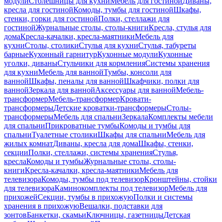
модули
Столешницы для кухни
Мебель для гостиной
Диваны,
кресла для гостиной
Комоды, тумбы для гостиной
Шкафы,
стенки, горки для гостиной
Полки, стеллажи для
гостиной
Журнальные столы, столы-книги
Кресла, стулья для
дома
Кресла-качалки, кресла-маятники
Мебель для
кухни
Столы, столики
Стулья для кухни
Стулья, табуреты
барные
Кухонный гарнитур
Кухонные модули
Кухонные
уголки, диваны
Стульчики для кормления
Системы хранения
для кухни
Мебель для ванной
Тумбы, консоли для
ванной
Шкафы, пеналы для ванной
Шкафчики, полки для
ванной
Зеркала для ванной
Аксессуары для ванной
Мебель-
трансформер
Мебель-трансформер
Кровати-
трансформеры
Детские кроватки-трансформеры
Столы-
трансформеры
Мебель для спальни
Зеркала
Комплекты мебели
для спальни
Прикроватные тумбы
Комоды и тумбы для
спальни
Туалетные столики
Шкафы для спальни
Мебель для
жилых комнат
Диваны, кресла для дома
Шкафы, стенки,
секции
Полки, стеллажи, системы хранения
Стулья,
кресла
Комоды и тумбы
Журнальные столы, столы-
книги
Кресла-качалки, кресла-маятники
Мебель для
телевизора
Комоды, тумбы под телевизор
Кронштейны, стойки
для телевизора
Каминокомплекты под телевизор
Мебель для
прихожей
Секции, тумбы в прихожую
Полки и системы
хранения в прихожую
Вешалки, подставки для
зонтов
Банкетки, скамьи
Ключницы, газетницы
Детская