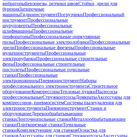
вибраторы
Бензорезы, резчики швов
Стойки, дрели для
бурения
Затирочные
машины
Гидроинструмент
Погрузчики
Профессиональный
инструмент
Профессиональные
шуруповерты
Профессиональные
шлифмашины
Профессиональные
перфораторы
Профессиональные циркулярные
пилы
Профессиональные электролобзики
Профессиональные
дрели
Профессиональные фрезеры
Профессиональные
мультиинструменты
Профессиональные
электрорубанки
Профессиональные строительные
фены
Профессиональные строительные
пистолеты
Профессиональные точильные
станки
Профессиональные
электроножницы
Пневмоинструмент
Наборы
профессионального электроинструмента
Строительное
оборудование
Компрессоры
Тепловые пушки
Пылесосы
профессиональные
Стружкоотсосы
Домкраты
Аксессуары для
компрессоров, пневмосистем
Системы пылеудаления для
электроинструмента
Пневмоинструмент
Станки и
оборудование
Деревообрабатывающие
станки
Ленточнопильные станки
Металлообрабатывающие
станки
Плиткорезные станки
Точильные
станки
Комплектующие для станков
Оснастка для
станков
Аксессуары для станков
Стружкоотсосы
Аксессуары