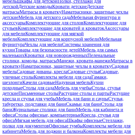
мебель
Шкафы для детской
Полки, стеллажи для
детской
Детские комоды
Кровати детские
Детские
матрасы
Матрасы в кроватку
Наматрасники, защитные чехлы
детские
Мебель для детского сада
Мебельная фурнитура и
аксессуары
Комплектующие для столов
Комплектующие для
стульев
Комплектующие для кроватей и кроваток
Аксессуары
для мебели
Комплектующие для мягкой
мебели
Комплектующие для корпусной мебели
Мебельная
фурнитура
Чехлы для мебели
Системы хранения для
кухни
Товары для безопасности детей
Мебель для самых
маленьких
Кроватки для новорожденных
Пеленальные
столики, комоды, матрасы
Манежи, кровати-манежи
Матрасы в
кроватку
Наматрасники, защитные чехлы в кроватку
Садовая
мебель
Садовые диваны, кресла
Садовые стулья
Садовые,
уличные столы
Комплекты мебели для сада
Гамаки,
шезлонги
Качели садовые
Надувная мебель
Кухни
походные
Столы для сада
Мебель для учебы
Столы, стулья
детские
Письменные столы
Растущие столы и парты
Растущие
кресла и стулья для учебы
Мебель для бани и сауны
Стулья,
табуретки, подставки для бани
Скамьи для бани
Столы для
бани
Журнальные столики для бани
Мебель для кабинета и
офиса
Столы офисные, компьютерные
Кресла, стулья для
офиса
Мягкая мебель для офиса
Шкафы офисные
Стеллажи,
полки для документов
Офисные тумбы
Комплекты мебели для
кабинета
Мебель для лоджии и балкона
Комплекты мебели для