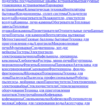
подогрева посуды
Винные шкафы встраиваемые
Вакуумные
упаковщики встраиваемые
Пароварки
встраиваемые
Климатическая техника
Вентиляторы
бытовые
Кондиционеры, сплит-системы
Охладители
воздуха
Водонагреватели
Увлажнители, очистители
воздуха
Камины, печи-камины
Обогреватели
Тепловые
завесы
Тепловые
пушки
Биокамины
Проветриватели
Отопительные печи
Банные
печи
Порталы для каминов
Вентиляторы вытяжные
Метеостанции
Газовые баллоны бытовые
Техника для
приготовления еды
Аэрогрили
Микроволновые
печи
Мультиварки
Сэндвичницы, хот-дог
мейкеры
Тостеры
Электрогрили,
электрошашлычницы
Вафельницы, орешницы,
кексницы
Хлебопечки
Ростеры, мини-печи
Йогуртницы,
мороженицы
Фризеры
Блинницы
Пароварки
Автоклавы для
консервирования
Сыроварни
Фритюрницы, фондю-
фритюрницы
Яйцеварки
Попкорницы
Техника для
дома
Пылесосы
Пылесосы профессиональные
Роботы-
пылесосы, мойщики окон
Пароочистители
Электровеники,
электрошвабры
Стеклоочистители
Стерилизационное
оборудование
Техника для приготовления
напитков
Электрочайники
Кофеварки,
кофемашины
Соковыжималки
Кофемолки
Вспениватели
молока
Сифоны для газирования воды
Аксессуары для