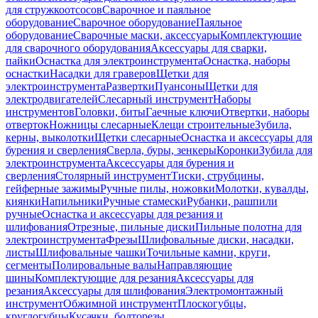
для стружкоотсосов
Сварочное и паяльное
оборудование
Сварочное оборудование
Паяльное
оборудование
Сварочные маски, аксессуары
Комплектующие
для сварочного оборудования
Аксессуары для сварки,
пайки
Оснастка для электроинструмента
Оснастка, наборы
оснастки
Насадки для граверов
Щетки для
электроинструмента
Развертки
Пуансоны
Щетки для
электродвигателей
Слесарный инструмент
Наборы
инструментов
Головки, биты
Гаечные ключи
Отвертки, наборы
отверток
Ножницы слесарные
Клещи строительные
Зубила,
керны, выколотки
Щетки слесарные
Оснастка и аксессуары для
бурения и сверления
Сверла, буры, зенкеры
Коронки
Зубила для
электроинструмента
Аксессуары для бурения и
сверления
Столярный инструмент
Тиски, струбцины,
гейферные зажимы
Ручные пилы, ножовки
Молотки, кувалды,
киянки
Напильники
Ручные стамески
Рубанки, рашпили
ручные
Оснастка и аксессуары для резания и
шлифования
Отрезные, пильные диски
Пильные полотна для
электроинструмента
Фрезы
Шлифовальные диски, насадки,
листы
Шлифовальные чашки
Точильные камни, круги,
сегменты
Полировальные валы
Направляющие
шины
Комплектующие для резания
Аксессуары для
резания
Аксессуары для шлифования
Электромонтажный
инструмент
Обжимной инструмент
Плоскогубцы,
круглогубцы
Кусачки, болторезы,