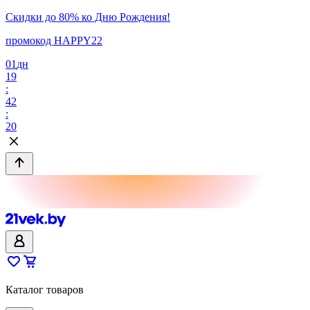
Скидки до 80% ко Дню Рождения!
промокод HAPPY22
01
дн
19
:
42
:
20
Каталог товаров