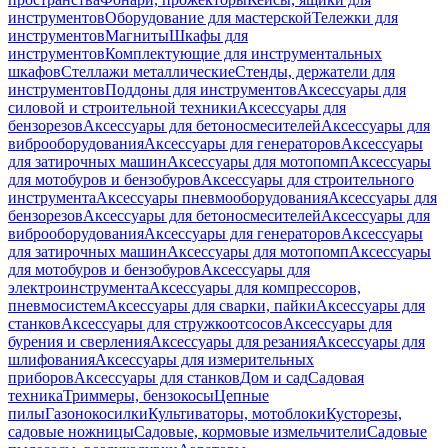
инструментов
Оборудование для мастерской
Тележки для
инструментов
Магниты
Шкафы для
инструментов
Комплектующие для инструментальных
шкафов
Стеллажи металлические
Стенды, держатели для
инструментов
Поддоны для инструментов
Аксессуары для
силовой и строительной техники
Аксессуары для
бензорезов
Аксессуары для бетоносмесителей
Аксессуары для
виброоборудования
Аксессуары для генераторов
Аксессуары
для затирочных машин
Аксессуары для мотопомп
Аксессуары
для мотобуров и бензобуров
Аксессуары для строительного
инструмента
Аксессуары пневмооборудования
Аксессуары для
бензорезов
Аксессуары для бетоносмесителей
Аксессуары для
виброоборудования
Аксессуары для генераторов
Аксессуары
для затирочных машин
Аксессуары для мотопомп
Аксессуары
для мотобуров и бензобуров
Аксессуары для
электроинструмента
Аксессуары для компрессоров,
пневмосистем
Аксессуары для сварки, пайки
Аксессуары для
станков
Аксессуары для стружкоотсосов
Аксессуары для
бурения и сверления
Аксессуары для резания
Аксессуары для
шлифования
Аксессуары для измерительных
приборов
Аксессуары для станков
Дом и сад
Садовая
техника
Триммеры, бензокосы
Цепные
пилы
Газонокосилки
Культиваторы, мотоблоки
Кусторезы,
садовые ножницы
Садовые, кормовые измельчители
Садовые