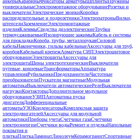
анкеры
Карабины
Фиксаторы арматуры
Шплинты
Пружины
универсальные
Электромонтажное оборудование
Розетки и
выключатели
Электрические звонки
Коробки
распределительные и подрозетники
Электропатроны
Вилки,
штепсели
Заземление
Электромонтажные
изделия
Клеммы
Средства диэлектрические
Трубки
термоусаживаемые
Изолирующие зажимы
Кабель и системы
для прокладки
Короба, трубы, металлорукав
Силовой
кабель
Наконечники, гильзы кабельные
Аксессуары для труб,
коробов
Кабельный крепеж
Арматура СИП
Электрощитовое
оборудование
Электрощиты
Аксессуары для
электрощита
Шины электротехнические
Выключатели
путевые, концевые
Трансформаторы
Аппаратура
управления
Рубильники
Предохранители
Частотные
преобразователи
Пускатели магнитные
Модульная
автоматика
Выключатели автоматические
Реле
Выключатели
нагрузки
Контакторы
Дополнительное модульное
оборудование
УЗИП
Автоматика пуска
двигателя
Дифференциальные
автоматы
УЗО
Конденсаторы
Комплексная защита
электродвигателей
Аксессуары для модульной
автоматики
Приборы учета
Счетчики газа
Счетчики
электроэнергии
Счетчики воды
Ремонт и отделка
Напольные
покрытия и
плитка
Плитка
Ламинат
Линолеум
Керамогранит
Спортивные