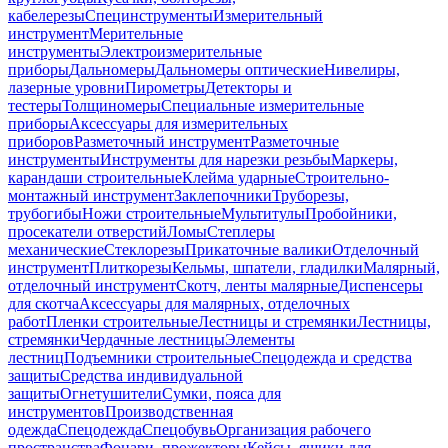
кабелерезы
Специнструменты
Измерительный
инструмент
Мерительные
инструменты
Электроизмерительные
приборы
Дальномеры
Дальномеры оптические
Нивелиры,
лазерные уровни
Пирометры
Детекторы и
тестеры
Толщиномеры
Специальные измерительные
приборы
Аксессуары для измерительных
приборов
Разметочный инструмент
Разметочные
инструменты
Инструменты для нарезки резьбы
Маркеры,
карандаши строительные
Клейма ударные
Строительно-
монтажный инструмент
Заклепочники
Труборезы,
трубогибы
Ножи строительные
Мультитулы
Пробойники,
просекатели отверстий
Ломы
Степлеры
механические
Стеклорезы
Прикаточные валики
Отделочный
инструмент
Плиткорезы
Кельмы, шпатели, гладилки
Малярный,
отделочный инструмент
Скотч, ленты малярные
Диспенсеры
для скотча
Аксессуары для малярных, отделочных
работ
Пленки строительные
Лестницы и стремянки
Лестницы,
стремянки
Чердачные лестницы
Элементы
лестниц
Подъемники строительные
Спецодежда и средства
защиты
Средства индивидуальной
защиты
Огнетушители
Сумки, пояса для
инструментов
Производственная
одежда
Спецодежда
Спецобувь
Организация рабочего
пространства
Фонари, прожекторы
Кейсы, ящики для