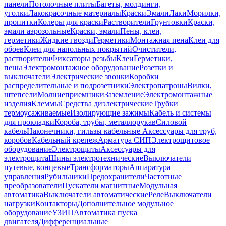
панели
Потолочные плиты
Багеты, молдинги,
уголки
Лакокрасочные материалы
Краски
Эмали
Лаки
Морилки,
пропитки
Колеры для краски
Растворители
Грунтовки
Краски,
эмали аэрозольные
Краски, эмали
Пены, клеи,
герметики
Жидкие гвозди
Герметики
Монтажная пена
Клеи для
обоев
Клеи для напольных покрытий
Очистители,
растворители
Фиксаторы резьбы
Клеи
Герметики,
пены
Электромонтажное оборудование
Розетки и
выключатели
Электрические звонки
Коробки
распределительные и подрозетники
Электропатроны
Вилки,
штепсели
Молниеприемники
Заземление
Электромонтажные
изделия
Клеммы
Средства диэлектрические
Трубки
термоусаживаемые
Изолирующие зажимы
Кабель и системы
для прокладки
Короба, трубы, металлорукав
Силовой
кабель
Наконечники, гильзы кабельные
Аксессуары для труб,
коробов
Кабельный крепеж
Арматура СИП
Электрощитовое
оборудование
Электрощиты
Аксессуары для
электрощита
Шины электротехнические
Выключатели
путевые, концевые
Трансформаторы
Аппаратура
управления
Рубильники
Предохранители
Частотные
преобразователи
Пускатели магнитные
Модульная
автоматика
Выключатели автоматические
Реле
Выключатели
нагрузки
Контакторы
Дополнительное модульное
оборудование
УЗИП
Автоматика пуска
двигателя
Дифференциальные