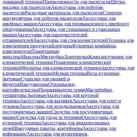
домашней техники
Принадлежности для пылесосов
Щетки,
насадки для пылесосов
Аксессуары для роботов-
пылесосов
Расходные материалы для пылесосов
Станции,
аккумуляторы для роботов-пылесосов
Аксессуары для
швейных машин
Аксессуары для промышленного швейного
оборудования
Аксессуары для стиральных и сушильных
машин
Аксессуары для пароочистителей,
отпаривателей
Аксессуары для стеклоочистителей
Техника для
измельчения продуктов
Блендеры
Кухонные комбайны,
измельчители
Планетарные
миксеры
Миксеры
Мясорубки
Ломтерезки
Комплектующие для
климатической техники
Управление климатической
техникой
Фильтры для климатической техники
Аксессуары для
климатической техники
Мелкая техника
Весы кухонные,
бытовые
Сушилки для овощей и
фруктов
Вакууматоры
Открывалки,
картофелечистки
Проращиватели семян
Маслобойки,
сепараторы бытовые
Аксессуары для крупной
техники
Аксессуары для вытяжек
Аксессуары для плит и
духовок
Аксессуары для холодильников
Аксессуары для
посудомоечных машин
Средства для посудомоечных
машин
Средства для ухода за техникой
Аксессуары для
кухонной техники
Аксессуары для микроволновых
печей
Вакуумные пакеты, контейнеры
Аксессуары для
кофемашин
Аксессуары для мультиварок,