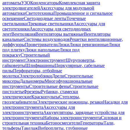
автоматы
УЗО
Конденсаторы
Комплексная защита
электродвигателей
Аксессуары для модульной
автоматики
Светотехника
Промышленное и сигнальное
освещение
Светодиодные ленты
Точечные
светильники
Трековые светильники
Аксессуары для
светотехники
Аксессуары для светодиодных
лент
Вентиляция
Вентиляторы вытяжные
Вентиляторы
канальные
Системы воздуховодов
Решетки вентиляционные,
диффузоры
Проветриватели
Люки
Люки ревизионные
Люки
под плитку
Люки напольные
Люки под
покраску
Строительный
инструмент
Электроинструмент
Шуруповерты,
гайковерты
Шлифмашины
Циркулярные, сабельные
пилы
Перфораторы, отбойные
молотки
Электролобзики
Дрели
Строительные
миксеры
Дальномеры
Многофункциональные
инструменты
Строительные фены
Строительные
пистолеты
Фрезеры
Рубанки, стамески
электрические
Краскопульты
Степлеры,
гвоздезабиватели
Электрические ножницы, резаки
Насадки для
электроинструмента
Аксессуары для
электроинструмента
Аккумуляторы, зарядные устройства для
электроинструмента
Наборы электроинструмента
Силовая и
строительная техника
Бетоносмесители
Генераторы
Тали,
тельферы
Такелаж
Виброплиты, глубинные