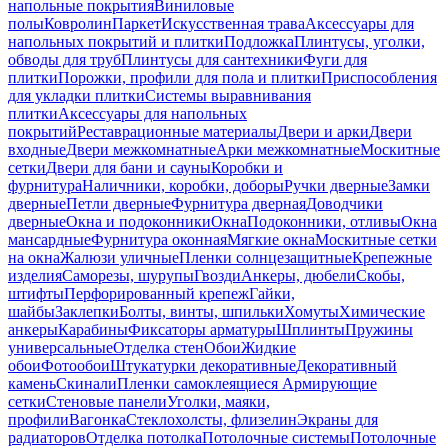
напольные покрытия
Виниловые
полы
Ковролин
Паркет
Искусственная трава
Аксессуары для
напольных покрытий и плитки
Подложка
Плинтусы, уголки,
обводы для труб
Плинтусы для сантехники
Фуги для
плитки
Порожки, профили для пола и плитки
Приспособления
для укладки плитки
Системы выравнивания
плитки
Аксессуары для напольных
покрытий
Реставрационные материалы
Двери и арки
Двери
входные
Двери межкомнатные
Арки межкомнатные
Москитные
сетки
Двери для бани и сауны
Коробки и
фурнитура
Наличники, коробки, доборы
Ручки дверные
Замки
дверные
Петли дверные
Фурнитура дверная
Доводчики
дверные
Окна и подоконники
Окна
Подоконники, отливы
Окна
мансардные
Фурнитура оконная
Мягкие окна
Москитные сетки
на окна
Жалюзи уличные
Пленки солнцезащитные
Крепежные
изделия
Саморезы, шурупы
Гвозди
Анкеры, дюбели
Скобы,
штифты
Перфорированный крепеж
Гайки,
шайбы
Заклепки
Болты, винты, шпильки
Хомуты
Химические
анкеры
Карабины
Фиксаторы арматуры
Шплинты
Пружины
универсальные
Отделка стен
Обои
Жидкие
обои
Фотообои
Штукатурки декоративные
Декоративный
камень
Скинали
Пленки самоклеящиеся
Армирующие
сетки
Стеновые панели
Уголки, маяки,
профили
Вагонка
Стеклохолсты, флизелин
Экраны для
радиаторов
Отделка потолка
Потолочные системы
Потолочные