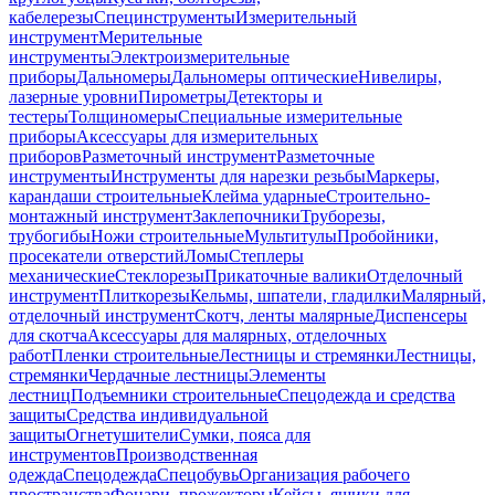
кабелерезы
Специнструменты
Измерительный
инструмент
Мерительные
инструменты
Электроизмерительные
приборы
Дальномеры
Дальномеры оптические
Нивелиры,
лазерные уровни
Пирометры
Детекторы и
тестеры
Толщиномеры
Специальные измерительные
приборы
Аксессуары для измерительных
приборов
Разметочный инструмент
Разметочные
инструменты
Инструменты для нарезки резьбы
Маркеры,
карандаши строительные
Клейма ударные
Строительно-
монтажный инструмент
Заклепочники
Труборезы,
трубогибы
Ножи строительные
Мультитулы
Пробойники,
просекатели отверстий
Ломы
Степлеры
механические
Стеклорезы
Прикаточные валики
Отделочный
инструмент
Плиткорезы
Кельмы, шпатели, гладилки
Малярный,
отделочный инструмент
Скотч, ленты малярные
Диспенсеры
для скотча
Аксессуары для малярных, отделочных
работ
Пленки строительные
Лестницы и стремянки
Лестницы,
стремянки
Чердачные лестницы
Элементы
лестниц
Подъемники строительные
Спецодежда и средства
защиты
Средства индивидуальной
защиты
Огнетушители
Сумки, пояса для
инструментов
Производственная
одежда
Спецодежда
Спецобувь
Организация рабочего
пространства
Фонари, прожекторы
Кейсы, ящики для