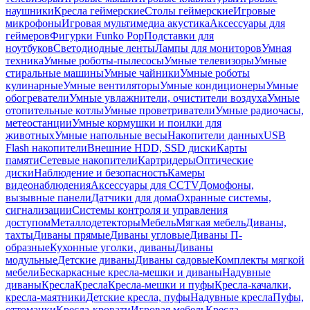
наушники
Кресла геймерские
Столы геймерские
Игровые
микрофоны
Игровая мультимедиа акустика
Аксессуары для
геймеров
Фигурки Funko Pop
Подставки для
ноутбуков
Светодиодные ленты
Лампы для мониторов
Умная
техника
Умные роботы-пылесосы
Умные телевизоры
Умные
стиральные машины
Умные чайники
Умные роботы
кулинарные
Умные вентиляторы
Умные кондиционеры
Умные
обогреватели
Умные увлажнители, очистители воздуха
Умные
отопительные котлы
Умные проветриватели
Умные радиочасы,
метеостанции
Умные кормушки и поилки для
животных
Умные напольные весы
Накопители данных
USB
Flash накопители
Внешние HDD, SSD диски
Карты
памяти
Сетевые накопители
Картридеры
Оптические
диски
Наблюдение и безопасность
Камеры
видеонаблюдения
Аксессуары для CCTV
Домофоны,
вызывные панели
Датчики для дома
Охранные системы,
сигнализации
Системы контроля и управления
доступом
Металлодетекторы
Мебель
Мягкая мебель
Диваны,
тахты
Диваны прямые
Диваны угловые
Диваны П-
образные
Кухонные уголки, диваны
Диваны
модульные
Детские диваны
Диваны садовые
Комплекты мягкой
мебели
Бескаркасные кресла-мешки и диваны
Надувные
диваны
Кресла
Кресла
Кресла-мешки и пуфы
Кресла-качалки,
кресла-маятники
Детские кресла, пуфы
Надувные кресла
Пуфы,
оттоманки
Кресла-кровати
Игровая мебель
Кресла