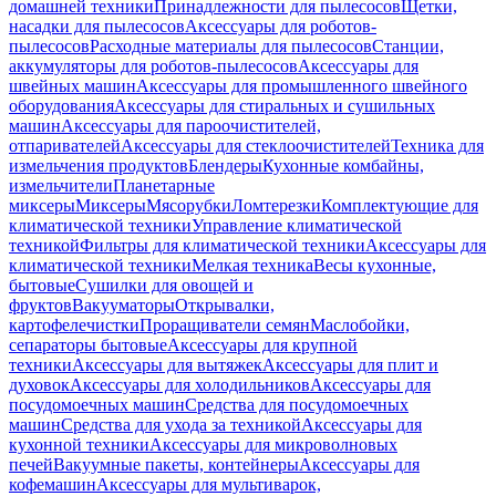
домашней техники
Принадлежности для пылесосов
Щетки,
насадки для пылесосов
Аксессуары для роботов-
пылесосов
Расходные материалы для пылесосов
Станции,
аккумуляторы для роботов-пылесосов
Аксессуары для
швейных машин
Аксессуары для промышленного швейного
оборудования
Аксессуары для стиральных и сушильных
машин
Аксессуары для пароочистителей,
отпаривателей
Аксессуары для стеклоочистителей
Техника для
измельчения продуктов
Блендеры
Кухонные комбайны,
измельчители
Планетарные
миксеры
Миксеры
Мясорубки
Ломтерезки
Комплектующие для
климатической техники
Управление климатической
техникой
Фильтры для климатической техники
Аксессуары для
климатической техники
Мелкая техника
Весы кухонные,
бытовые
Сушилки для овощей и
фруктов
Вакууматоры
Открывалки,
картофелечистки
Проращиватели семян
Маслобойки,
сепараторы бытовые
Аксессуары для крупной
техники
Аксессуары для вытяжек
Аксессуары для плит и
духовок
Аксессуары для холодильников
Аксессуары для
посудомоечных машин
Средства для посудомоечных
машин
Средства для ухода за техникой
Аксессуары для
кухонной техники
Аксессуары для микроволновых
печей
Вакуумные пакеты, контейнеры
Аксессуары для
кофемашин
Аксессуары для мультиварок,