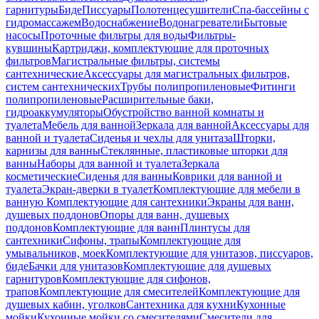
гарнитуры
Биде
Писсуары
Полотенцесушители
Спа-бассейны с
гидромассажем
Водоснабжение
Водонагреватели
Бытовые
насосы
Проточные фильтры для воды
Фильтры-
кувшины
Картриджи, комплектующие для проточных
фильтров
Магистральные фильтры, системы
сантехнические
Аксессуары для магистральных фильтров,
систем сантехнических
Трубы полипропиленовые
Фитинги
полипропиленовые
Расширительные баки,
гидроаккумуляторы
Обустройство ванной комнаты и
туалета
Мебель для ванной
Зеркала для ванной
Аксессуары для
ванной и туалета
Сиденья и чехлы для унитаза
Шторки,
карнизы для ванны
Стеклянные, пластиковые шторки для
ванны
Наборы для ванной и туалета
Зеркала
косметические
Сиденья для ванны
Коврики для ванной и
туалета
Экран-дверки в туалет
Комплектующие для мебели в
ванную
Комплектующие для сантехники
Экраны для ванн,
душевых поддонов
Опоры для ванн, душевых
поддонов
Комплектующие для ванн
Плинтусы для
сантехники
Сифоны, трапы
Комплектующие для
умывальников, моек
Комплектующие для унитазов, писсуаров,
биде
Бачки для унитазов
Комплектующие для душевых
гарнитуров
Комплектующие для сифонов,
трапов
Комплектующие для смесителей
Комплектующие для
душевых кабин, уголков
Сантехника для кухни
Кухонные
мойки
Кухонные мойки со смесителями
Смесители для