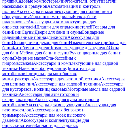
грядки
Садовые компостеры
Уничтожители, отпугиватели
насекомых и грызунов
Автоматизация и контроль
полива
Аксессуары и комплектующие для поливочного
оборудования
Укрывные материалы
Бочки, баки
пластиковые
Аксессуары и комплектующие для
опрыскивателей
Шланги для опрыскивателей
Товары для
бани
Бани
Сауны
Двери для бани и сауны
Бондарные
изделия
Банные принадлежности
Аксессуары для
бани
Оснащение и декор для бани
Измерительные приборы для
бани
Фитобочки, купели
Комплектующие для купелей
Окна
для бани
Мебель для бани и сауны
Ручки дверные для бани и
сауны
Эфирные масла
Спа-бассейны с
гидромассажем
Аксессуары и комплектующие для садовой
техники
Навесное оборудование
Двигатели для
мотоблоков
Прицепы для мотоблоков,
минитракторов
Аксессуары для газонной техники
Аксессуары
для цепных пил
Аксессуары для садовой техники
Аксессуары
для кусторезов, ножниц садовых
Моторные масла для садовой
техники
Аксессуары для аэратоторов и
скарификаторов
Аксессуары для культиваторов и
мотоблоков
Аксессуары для воздуходувок
Аксессуары для
газонокосилок
Аксессуары для бензокос и
триммеров
Аксессуары для моек высокого
давления
Аксессуары и комплектующие для
опрыскивателей
Запчасти для садовых