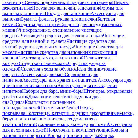
газетницы
Свечи, подсвечники
Предметы интерьера
Ширмы
декоративные
Посуда для выпечки, запекания
Формы для
выпечки, запекания
Посуда для запекания
Аксессуары для
выпечки
Бумага, фольга, рукава для выпечки
Бытовая
химия
Средства для стирки
Средства для посудомоечных
машин
Универсальные, специальные чистящие
средства
Чистящие средства для стекол и зеркал
Чистящие
средства для ванной и туалета
Чистящие средства для
кухни
Средства для мытья посуды
Чистящие средства для
мебели
Чистящие средства для напольных покрытий и
ковров
Средства для ухода за техникой
Освежители
воздуха
Средства от насекомых
Средства ухода за
одеждой
Средства ухода за обувью
Дезинфицирующие
средства
Аксессуары для бара
Сервировка для
напитков
Аксессуары для хранения напитков
Аксессуары для
приготовления коктейлей
Аксессуары для охлаждения
напитков
Наборы для бара, мини-бары
Штопоры, открывалки
для бутылок
Домашний текстиль
Подушки для
сна
Одеяла
Комплекты постельных
принадлежностей
Постельное белье
Пледы,
покрывала
Полотенца
Скатерти
Подушки декоративные
Маски,
беруши для сна
Наполнители для домашнего
текстиля
Ткани
Кухонные ножи, аксессуары
Ножи
Аксессуары
для кухонных ножей
Ножеточки и комплектующие
Ковры и
напольные покрытия
Ковры, циновки, шкуры
Ковры,