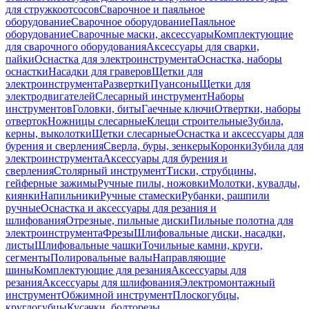
для стружкоотсосов
Сварочное и паяльное
оборудование
Сварочное оборудование
Паяльное
оборудование
Сварочные маски, аксессуары
Комплектующие
для сварочного оборудования
Аксессуары для сварки,
пайки
Оснастка для электроинструмента
Оснастка, наборы
оснастки
Насадки для граверов
Щетки для
электроинструмента
Развертки
Пуансоны
Щетки для
электродвигателей
Слесарный инструмент
Наборы
инструментов
Головки, биты
Гаечные ключи
Отвертки, наборы
отверток
Ножницы слесарные
Клещи строительные
Зубила,
керны, выколотки
Щетки слесарные
Оснастка и аксессуары для
бурения и сверления
Сверла, буры, зенкеры
Коронки
Зубила для
электроинструмента
Аксессуары для бурения и
сверления
Столярный инструмент
Тиски, струбцины,
гейферные зажимы
Ручные пилы, ножовки
Молотки, кувалды,
киянки
Напильники
Ручные стамески
Рубанки, рашпили
ручные
Оснастка и аксессуары для резания и
шлифования
Отрезные, пильные диски
Пильные полотна для
электроинструмента
Фрезы
Шлифовальные диски, насадки,
листы
Шлифовальные чашки
Точильные камни, круги,
сегменты
Полировальные валы
Направляющие
шины
Комплектующие для резания
Аксессуары для
резания
Аксессуары для шлифования
Электромонтажный
инструмент
Обжимной инструмент
Плоскогубцы,
круглогубцы
Кусачки, болторезы,