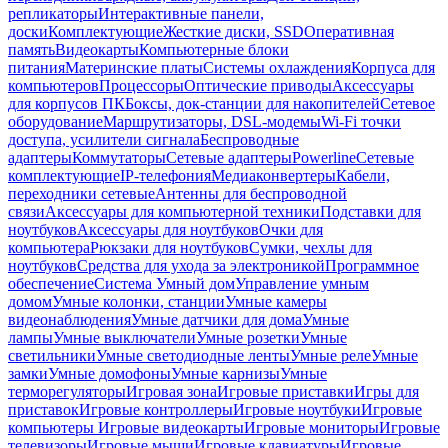
репликаторы
Интерактивные панели,
доски
Комплектующие
Жесткие диски, SSD
Оперативная
память
Видеокарты
Компьютерные блоки
питания
Материнские платы
Системы охлаждения
Корпуса для
компьютеров
Процессоры
Оптические приводы
Аксессуары
для корпусов ПК
Боксы, док-станции для накопителей
Сетевое
оборудование
Маршрутизаторы, DSL-модемы
Wi-Fi точки
доступа, усилители сигнала
Беспроводные
адаптеры
Коммутаторы
Сетевые адаптеры
Powerline
Сетевые
комплектующие
IP-телефония
Медиаконвертеры
Кабели,
переходники сетевые
Антенны для беспроводной
связи
Аксессуары для компьютерной техники
Подставки для
ноутбуков
Аксессуары для ноутбуков
Очки для
компьютера
Рюкзаки для ноутбуков
Сумки, чехлы для
ноутбуков
Средства для ухода за электроникой
Программное
обеспечение
Система Умный дом
Управление умным
домом
Умные колонки, станции
Умные камеры
видеонаблюдения
Умные датчики для дома
Умные
лампы
Умные выключатели
Умные розетки
Умные
светильники
Умные светодиодные ленты
Умные реле
Умные
замки
Умные домофоны
Умные карнизы
Умные
терморегуляторы
Игровая зона
Игровые приставки
Игры для
приставок
Игровые контроллеры
Игровые ноутбуки
Игровые
компьютеры
Игровые видеокарты
Игровые мониторы
Игровые
телевизоры
Игровые мыши
Игровые клавиатуры
Игровые