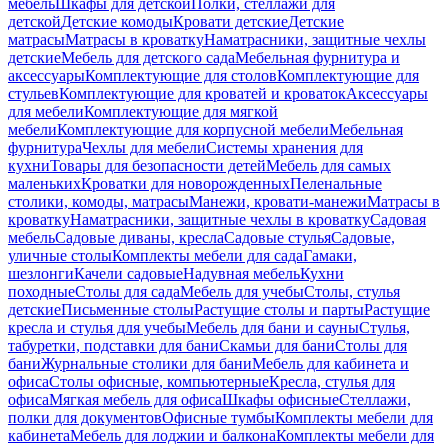
мебель
Шкафы для детской
Полки, стеллажи для
детской
Детские комоды
Кровати детские
Детские
матрасы
Матрасы в кроватку
Наматрасники, защитные чехлы
детские
Мебель для детского сада
Мебельная фурнитура и
аксессуары
Комплектующие для столов
Комплектующие для
стульев
Комплектующие для кроватей и кроваток
Аксессуары
для мебели
Комплектующие для мягкой
мебели
Комплектующие для корпусной мебели
Мебельная
фурнитура
Чехлы для мебели
Системы хранения для
кухни
Товары для безопасности детей
Мебель для самых
маленьких
Кроватки для новорожденных
Пеленальные
столики, комоды, матрасы
Манежи, кровати-манежи
Матрасы в
кроватку
Наматрасники, защитные чехлы в кроватку
Садовая
мебель
Садовые диваны, кресла
Садовые стулья
Садовые,
уличные столы
Комплекты мебели для сада
Гамаки,
шезлонги
Качели садовые
Надувная мебель
Кухни
походные
Столы для сада
Мебель для учебы
Столы, стулья
детские
Письменные столы
Растущие столы и парты
Растущие
кресла и стулья для учебы
Мебель для бани и сауны
Стулья,
табуретки, подставки для бани
Скамьи для бани
Столы для
бани
Журнальные столики для бани
Мебель для кабинета и
офиса
Столы офисные, компьютерные
Кресла, стулья для
офиса
Мягкая мебель для офиса
Шкафы офисные
Стеллажи,
полки для документов
Офисные тумбы
Комплекты мебели для
кабинета
Мебель для лоджии и балкона
Комплекты мебели для