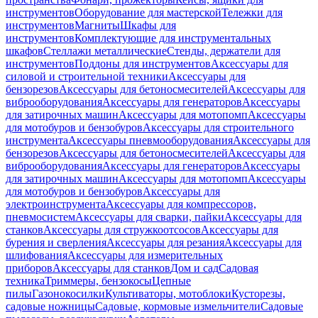
инструментов
Оборудование для мастерской
Тележки для
инструментов
Магниты
Шкафы для
инструментов
Комплектующие для инструментальных
шкафов
Стеллажи металлические
Стенды, держатели для
инструментов
Поддоны для инструментов
Аксессуары для
силовой и строительной техники
Аксессуары для
бензорезов
Аксессуары для бетоносмесителей
Аксессуары для
виброоборудования
Аксессуары для генераторов
Аксессуары
для затирочных машин
Аксессуары для мотопомп
Аксессуары
для мотобуров и бензобуров
Аксессуары для строительного
инструмента
Аксессуары пневмооборудования
Аксессуары для
бензорезов
Аксессуары для бетоносмесителей
Аксессуары для
виброоборудования
Аксессуары для генераторов
Аксессуары
для затирочных машин
Аксессуары для мотопомп
Аксессуары
для мотобуров и бензобуров
Аксессуары для
электроинструмента
Аксессуары для компрессоров,
пневмосистем
Аксессуары для сварки, пайки
Аксессуары для
станков
Аксессуары для стружкоотсосов
Аксессуары для
бурения и сверления
Аксессуары для резания
Аксессуары для
шлифования
Аксессуары для измерительных
приборов
Аксессуары для станков
Дом и сад
Садовая
техника
Триммеры, бензокосы
Цепные
пилы
Газонокосилки
Культиваторы, мотоблоки
Кусторезы,
садовые ножницы
Садовые, кормовые измельчители
Садовые