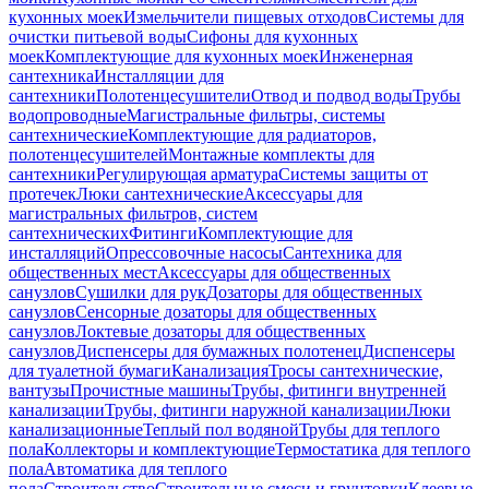
кухонных моек
Измельчители пищевых отходов
Системы для
очистки питьевой воды
Сифоны для кухонных
моек
Комплектующие для кухонных моек
Инженерная
сантехника
Инсталляции для
сантехники
Полотенцесушители
Отвод и подвод воды
Трубы
водопроводные
Магистральные фильтры, системы
сантехнические
Комплектующие для радиаторов,
полотенцесушителей
Монтажные комплекты для
сантехники
Регулирующая арматура
Системы защиты от
протечек
Люки сантехнические
Аксессуары для
магистральных фильтров, систем
сантехнических
Фитинги
Комплектующие для
инсталляций
Опрессовочные насосы
Сантехника для
общественных мест
Аксессуары для общественных
санузлов
Сушилки для рук
Дозаторы для общественных
санузлов
Сенсорные дозаторы для общественных
санузлов
Локтевые дозаторы для общественных
санузлов
Диспенсеры для бумажных полотенец
Диспенсеры
для туалетной бумаги
Канализация
Тросы сантехнические,
вантузы
Прочистные машины
Трубы, фитинги внутренней
канализации
Трубы, фитинги наружной канализации
Люки
канализационные
Теплый пол водяной
Трубы для теплого
пола
Коллекторы и комплектующие
Термостатика для теплого
пола
Автоматика для теплого
пола
Строительство
Строительные смеси и грунтовки
Клеевые