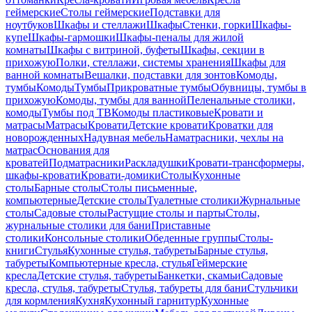
геймерские
Столы геймерские
Подставки для
ноутбуков
Шкафы и стеллажи
Шкафы
Стенки, горки
Шкафы-
купе
Шкафы-гармошки
Шкафы-пеналы для жилой
комнаты
Шкафы с витриной, буфеты
Шкафы, секции в
прихожую
Полки, стеллажи, системы хранения
Шкафы для
ванной комнаты
Вешалки, подставки для зонтов
Комоды,
тумбы
Комоды
Тумбы
Прикроватные тумбы
Обувницы, тумбы в
прихожую
Комоды, тумбы для ванной
Пеленальные столики,
комоды
Тумбы под ТВ
Комоды пластиковые
Кровати и
матрасы
Матрасы
Кровати
Детские кровати
Кроватки для
новорожденных
Надувная мебель
Наматрасники, чехлы на
матрас
Основания для
кроватей
Подматрасники
Раскладушки
Кровати-трансформеры,
шкафы-кровати
Кровати-домики
Столы
Кухонные
столы
Барные столы
Столы письменные,
компьютерные
Детские столы
Туалетные столики
Журнальные
столы
Садовые столы
Растущие столы и парты
Столы,
журнальные столики для бани
Приставные
столики
Консольные столики
Обеденные группы
Столы-
книги
Стулья
Кухонные стулья, табуреты
Барные стулья,
табуреты
Компьютерные кресла, стулья
Геймерские
кресла
Детские стулья, табуреты
Банкетки, скамьи
Садовые
кресла, стулья, табуреты
Стулья, табуреты для бани
Стульчики
для кормления
Кухня
Кухонный гарнитур
Кухонные