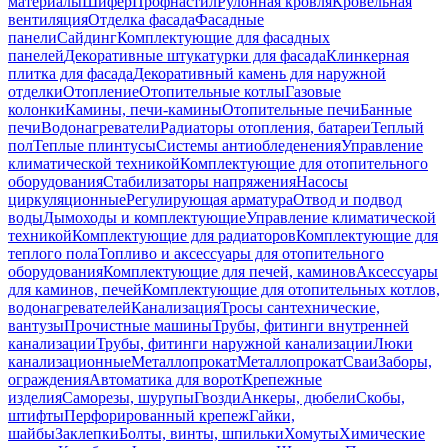
материалы
Шифер
Профнастил
Рулонная кровля
Кровельная
вентиляция
Отделка фасада
Фасадные
панели
Сайдинг
Комплектующие для фасадных
панелей
Декоративные штукатурки для фасада
Клинкерная
плитка для фасада
Декоративный камень для наружной
отделки
Отопление
Отопительные котлы
Газовые
колонки
Камины, печи-камины
Отопительные печи
Банные
печи
Водонагреватели
Радиаторы отопления, батареи
Теплый
пол
Теплые плинтусы
Системы антиобледенения
Управление
климатической техникой
Комплектующие для отопительного
оборудования
Стабилизаторы напряжения
Насосы
циркуляционные
Регулирующая арматура
Отвод и подвод
воды
Дымоходы и комплектующие
Управление климатической
техникой
Комплектующие для радиаторов
Комплектующие для
теплого пола
Топливо и аксессуары для отопительного
оборудования
Комплектующие для печей, каминов
Аксессуары
для каминов, печей
Комплектующие для отопительных котлов,
водонагревателей
Канализация
Тросы сантехнические,
вантузы
Прочистные машины
Трубы, фитинги внутренней
канализации
Трубы, фитинги наружной канализации
Люки
канализационные
Металлопрокат
Металлопрокат
Сваи
Заборы,
ограждения
Автоматика для ворот
Крепежные
изделия
Саморезы, шурупы
Гвозди
Анкеры, дюбели
Скобы,
штифты
Перфорированный крепеж
Гайки,
шайбы
Заклепки
Болты, винты, шпильки
Хомуты
Химические