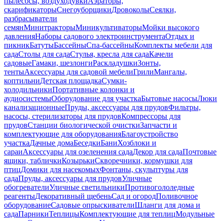
пылесосы, воздуходувки
Аэраторы,
скарификаторы
Снегоуборщики
Дровоколы
Сеялки,
разбрасыватели
семян
Минитракторы
Миникультиваторы
Мойки высокого
давления
Наборы садового электроинструмента
Отдых и
пикник
Батуты
Бассейны
Спа-бассейны
Комплекты мебели для
сада
Столы для сада
Стулья, кресла для сада
Качели
садовые
Гамаки, шезлонги
Раскладушки
Зонты,
тенты
Аксессуары для садовой мебели
Грили
Мангалы,
коптильни
Детская площадка
Сумки-
холодильники
Портативные колонки и
аудиосистемы
Оборудование для участка
Бытовые насосы
Люки
канализационные
Пруды, аксессуары для прудов
Фильтры,
насосы, стерилизаторы для прудов
Компрессоры для
прудов
Станции биологической очистки
Запчасти и
комплектующие для оборудования
Благоустройство
участка
Дачные дома
Беседки
Бани
Хозблоки и
сараи
Аксессуары для озеленения сада
Декор для сада
Почтовые
ящики, таблички
Козырьки
Скворечники, кормушки для
птиц
Домики для насекомых
Фонтаны, скульптуры для
сада
Пруды, аксессуары для прудов
Уличные
обогреватели
Уличные светильники
Противогололедные
реагенты
Декоративный щебень
Сад и огород
Поливочное
оборудование
Садовые опрыскиватели
Шланги для дома и
сада
Парники
Теплицы
Комплектующие для теплиц
Модульные