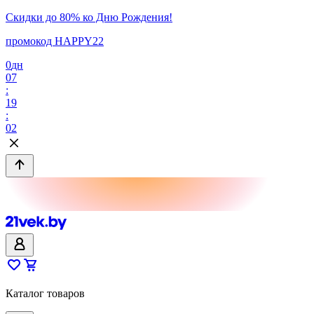
Скидки до 80% ко Дню Рождения!
промокод HAPPY22
0
дн
07
:
19
:
02
Каталог товаров