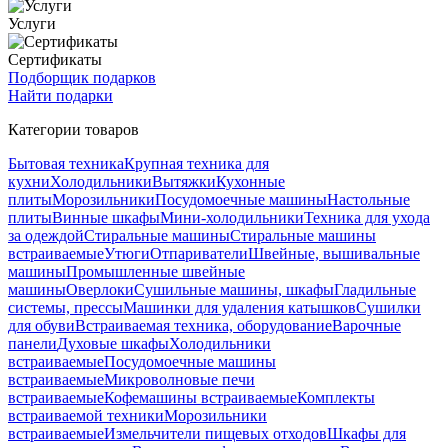
Услуги
Сертификаты
Подборщик подарков
Найти подарки
Категории товаров
Бытовая техника
Крупная техника для
кухни
Холодильники
Вытяжки
Кухонные
плиты
Морозильники
Посудомоечные машины
Настольные
плиты
Винные шкафы
Мини-холодильники
Техника для ухода
за одеждой
Стиральные машины
Стиральные машины
встраиваемые
Утюги
Отпариватели
Швейные, вышивальные
машины
Промышленные швейные
машины
Оверлоки
Сушильные машины, шкафы
Гладильные
системы, прессы
Машинки для удаления катышков
Сушилки
для обуви
Встраиваемая техника, оборудование
Варочные
панели
Духовые шкафы
Холодильники
встраиваемые
Посудомоечные машины
встраиваемые
Микроволновые печи
встраиваемые
Кофемашины встраиваемые
Комплекты
встраиваемой техники
Морозильники
встраиваемые
Измельчители пищевых отходов
Шкафы для