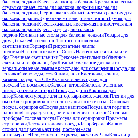
балкона, лоджии
Кресла-мешки для балкона
Кресла подвесные,
стулья садовые
Столы для балкона, лоджии
Шкафы для
балкона, лоджии
Дверцы жалюзийные
Системы хранения для
балкона, лоджии
Журнальные столы, столы-книги
Тумбы для
балкона, лоджии
Кресла-качалки, кресла-маятники
Стулья для
балкона, лоджии
Кресла, пуфы для балкона,
лоджии
Компактные столы для балкона, лоджии
Товары для
дома, бакалея
Освещение
Люстры, потолочные
светильники
Торшеры
Прикроватные лампы,
ночники
Настольные лампы
Споты
Настенные светильники,
бра
Точечные светильники
Трековые светильники
Уличные
светильники, фонари, бра
Лампы
Освещение для картин,
зеркал
Кольцевые лампы
Аксессуары для освещения
Посуда для
готовки
Сковороды, сотейники, воки
Кастрюли, ковши,
казаны
Посуда для СВЧ
Крышки и аксессуары для
посуды
Гастроемкости
Жалюзи, шторы
Жалюзи, рулонные
шторы, римские шторы
Шторы, гардины
Карнизы для
штор
Комплектующие для штор, карнизов, жалюзи
Пленки для
окон
Электроприводные солнцезащитные системы
Столовая
посуда, сервировка
Посуда для напитков
Посуда для горячих
напитков
Посуда для подачи и хранения напитков
Столовые
приборы
Столовая посуда
Посуда для сервировки
Предметы
сервировки
Детская столовая посуда
Декор
Зеркала
Кашпо,
стойки для цветов
Картины, постеры
Часы
интерьерные
Искусственные цветы, растения
Вазы
Ключницы,