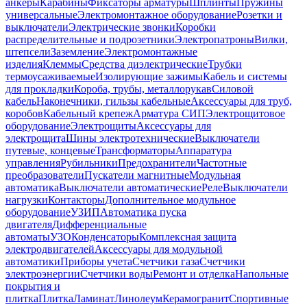
анкеры
Карабины
Фиксаторы арматуры
Шплинты
Пружины
универсальные
Электромонтажное оборудование
Розетки и
выключатели
Электрические звонки
Коробки
распределительные и подрозетники
Электропатроны
Вилки,
штепсели
Заземление
Электромонтажные
изделия
Клеммы
Средства диэлектрические
Трубки
термоусаживаемые
Изолирующие зажимы
Кабель и системы
для прокладки
Короба, трубы, металлорукав
Силовой
кабель
Наконечники, гильзы кабельные
Аксессуары для труб,
коробов
Кабельный крепеж
Арматура СИП
Электрощитовое
оборудование
Электрощиты
Аксессуары для
электрощита
Шины электротехнические
Выключатели
путевые, концевые
Трансформаторы
Аппаратура
управления
Рубильники
Предохранители
Частотные
преобразователи
Пускатели магнитные
Модульная
автоматика
Выключатели автоматические
Реле
Выключатели
нагрузки
Контакторы
Дополнительное модульное
оборудование
УЗИП
Автоматика пуска
двигателя
Дифференциальные
автоматы
УЗО
Конденсаторы
Комплексная защита
электродвигателей
Аксессуары для модульной
автоматики
Приборы учета
Счетчики газа
Счетчики
электроэнергии
Счетчики воды
Ремонт и отделка
Напольные
покрытия и
плитка
Плитка
Ламинат
Линолеум
Керамогранит
Спортивные