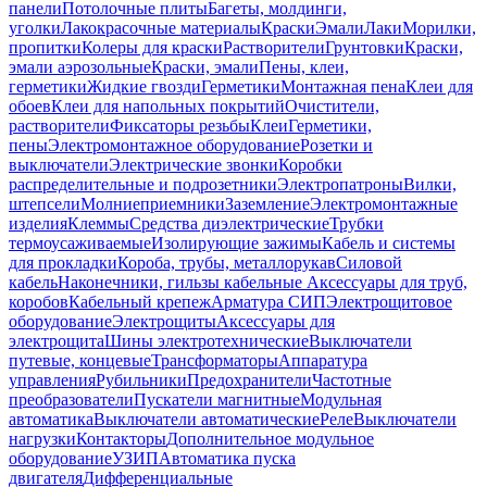
панели
Потолочные плиты
Багеты, молдинги,
уголки
Лакокрасочные материалы
Краски
Эмали
Лаки
Морилки,
пропитки
Колеры для краски
Растворители
Грунтовки
Краски,
эмали аэрозольные
Краски, эмали
Пены, клеи,
герметики
Жидкие гвозди
Герметики
Монтажная пена
Клеи для
обоев
Клеи для напольных покрытий
Очистители,
растворители
Фиксаторы резьбы
Клеи
Герметики,
пены
Электромонтажное оборудование
Розетки и
выключатели
Электрические звонки
Коробки
распределительные и подрозетники
Электропатроны
Вилки,
штепсели
Молниеприемники
Заземление
Электромонтажные
изделия
Клеммы
Средства диэлектрические
Трубки
термоусаживаемые
Изолирующие зажимы
Кабель и системы
для прокладки
Короба, трубы, металлорукав
Силовой
кабель
Наконечники, гильзы кабельные
Аксессуары для труб,
коробов
Кабельный крепеж
Арматура СИП
Электрощитовое
оборудование
Электрощиты
Аксессуары для
электрощита
Шины электротехнические
Выключатели
путевые, концевые
Трансформаторы
Аппаратура
управления
Рубильники
Предохранители
Частотные
преобразователи
Пускатели магнитные
Модульная
автоматика
Выключатели автоматические
Реле
Выключатели
нагрузки
Контакторы
Дополнительное модульное
оборудование
УЗИП
Автоматика пуска
двигателя
Дифференциальные