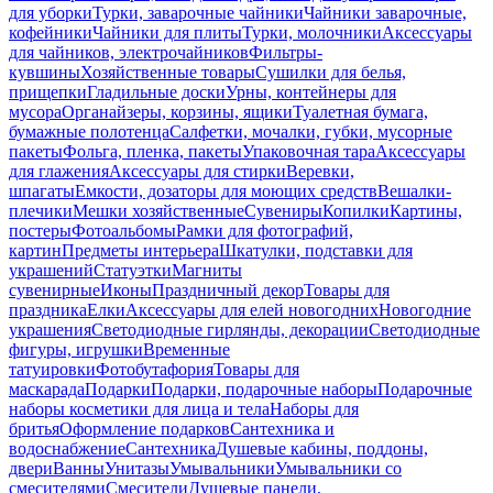
для уборки
Турки, заварочные чайники
Чайники заварочные,
кофейники
Чайники для плиты
Турки, молочники
Аксессуары
для чайников, электрочайников
Фильтры-
кувшины
Хозяйственные товары
Сушилки для белья,
прищепки
Гладильные доски
Урны, контейнеры для
мусора
Органайзеры, корзины, ящики
Туалетная бумага,
бумажные полотенца
Салфетки, мочалки, губки, мусорные
пакеты
Фольга, пленка, пакеты
Упаковочная тара
Аксессуары
для глажения
Аксессуары для стирки
Веревки,
шпагаты
Емкости, дозаторы для моющих средств
Вешалки-
плечики
Мешки хозяйственные
Сувениры
Копилки
Картины,
постеры
Фотоальбомы
Рамки для фотографий,
картин
Предметы интерьера
Шкатулки, подставки для
украшений
Статуэтки
Магниты
сувенирные
Иконы
Праздничный декор
Товары для
праздника
Елки
Аксессуары для елей новогодних
Новогодние
украшения
Светодиодные гирлянды, декорации
Светодиодные
фигуры, игрушки
Временные
татуировки
Фотобутафория
Товары для
маскарада
Подарки
Подарки, подарочные наборы
Подарочные
наборы косметики для лица и тела
Наборы для
бритья
Оформление подарков
Сантехника и
водоснабжение
Сантехника
Душевые кабины, поддоны,
двери
Ванны
Унитазы
Умывальники
Умывальники со
смесителями
Смесители
Душевые панели,