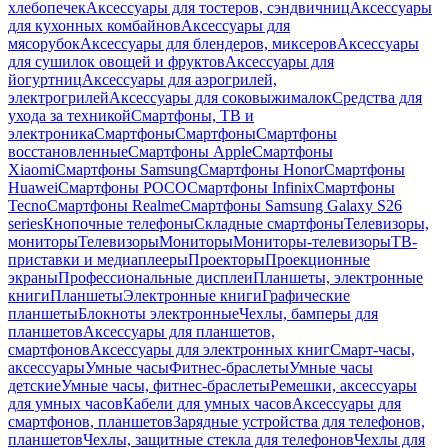
хлебопечек
Аксессуары для тостеров, сэндвичниц
Аксессуары
для кухонных комбайнов
Аксессуары для
мясорубок
Аксессуары для блендеров, миксеров
Аксессуары
для сушилок овощей и фруктов
Аксессуары для
йогуртниц
Аксессуары для аэрогрилей,
электрогрилей
Аксессуары для соковыжималок
Средства для
ухода за техникой
Смартфоны, ТВ и
электроника
Смартфоны
Смартфоны
Смартфоны
восстановленные
Смартфоны Apple
Смартфоны
Xiaomi
Смартфоны Samsung
Смартфоны Honor
Смартфоны
Huawei
Смартфоны POCO
Смартфоны Infinix
Смартфоны
Tecno
Смартфоны Realme
Смартфоны Samsung Galaxy S26
series
Кнопочные телефоны
Складные смартфоны
Телевизоры,
мониторы
Телевизоры
Мониторы
Мониторы-телевизоры
ТВ-
приставки и медиаплееры
Проекторы
Проекционные
экраны
Профессиональные дисплеи
Планшеты, электронные
книги
Планшеты
Электронные книги
Графические
планшеты
Блокноты электронные
Чехлы, бамперы для
планшетов
Аксессуары для планшетов,
смартфонов
Аксессуары для электронных книг
Смарт-часы,
аксессуары
Умные часы
Фитнес-браслеты
Умные часы
детские
Умные часы, фитнес-браслеты
Ремешки, аксессуары
для умных часов
Кабели для умных часов
Аксессуары для
смартфонов, планшетов
Зарядные устройства для телефонов,
планшетов
Чехлы, защитные стекла для телефонов
Чехлы для