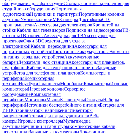
оборудования для фотостудии
Стойки, системы крепления для
студийного оборудования
Портативная
аудиотехника
Наушники и гарнитуры
Портативные колонки,
акустика
Умные колонки
MP3-плееры
Диктофоны
CD-
проигрыватели
Аксессуары для телевизоров
Кронштейны,
стойки
Кабели для телевизоров
Подписки на видеосервисы
ТВ-
антенны
ТВ-тюнеры
Аксессуары для ТВ
Аксессуары для
проектора
Очки 3D
Средства для ухода за
электроникой
Кабели, переходники
Аксессуары для
портативных устройств
Портативные аккумуляторы
Элементы
питания, зарядные устройства
Аккумуляторные
батареи
Держатели, док-станции
Аксессуары для планшетов,
смартфонов
Кабели для телефонов, планшетов
Зарядные
устройства для телефонов, планшетов
Компьютеры и
периферия
Компьютерная
техника
Ноутбуки
Планшеты
Моноблоки
Компьютеры
Игровые
компьютеры
Игровые консоли
Серверное
оборудование
Компьютерная
периферия
Мониторы
Мыши
Клавиатуры
Стилусы
Наборы
периферии
Источники бесперебойного питания
Батареи для
ИБП
Стабилизаторы напряжения
Инверторы
напряжения
Сетевые фильтры, удлинители
Веб-
камеры
Игровые контроллеры
Мультимедиа
акустика
Наушники и гарнитуры
Компьютерные кабели,
переходники
Зарядные, аккумуляторы
Док-станции,