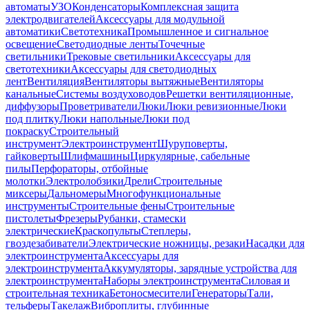
автоматы
УЗО
Конденсаторы
Комплексная защита
электродвигателей
Аксессуары для модульной
автоматики
Светотехника
Промышленное и сигнальное
освещение
Светодиодные ленты
Точечные
светильники
Трековые светильники
Аксессуары для
светотехники
Аксессуары для светодиодных
лент
Вентиляция
Вентиляторы вытяжные
Вентиляторы
канальные
Системы воздуховодов
Решетки вентиляционные,
диффузоры
Проветриватели
Люки
Люки ревизионные
Люки
под плитку
Люки напольные
Люки под
покраску
Строительный
инструмент
Электроинструмент
Шуруповерты,
гайковерты
Шлифмашины
Циркулярные, сабельные
пилы
Перфораторы, отбойные
молотки
Электролобзики
Дрели
Строительные
миксеры
Дальномеры
Многофункциональные
инструменты
Строительные фены
Строительные
пистолеты
Фрезеры
Рубанки, стамески
электрические
Краскопульты
Степлеры,
гвоздезабиватели
Электрические ножницы, резаки
Насадки для
электроинструмента
Аксессуары для
электроинструмента
Аккумуляторы, зарядные устройства для
электроинструмента
Наборы электроинструмента
Силовая и
строительная техника
Бетоносмесители
Генераторы
Тали,
тельферы
Такелаж
Виброплиты, глубинные