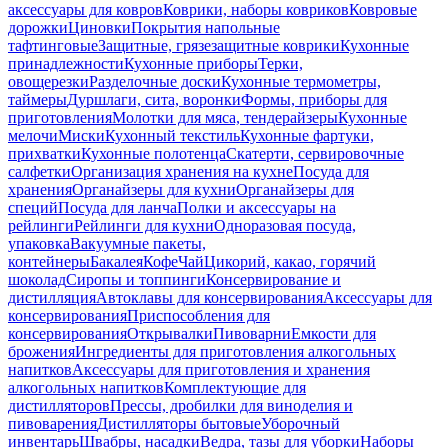
аксессуары для ковров
Коврики, наборы ковриков
Ковровые
дорожки
Циновки
Покрытия напольные
тафтинговые
Защитные, грязезащитные коврики
Кухонные
принадлежности
Кухонные приборы
Терки,
овощерезки
Разделочные доски
Кухонные термометры,
таймеры
Дуршлаги, сита, воронки
Формы, приборы для
приготовления
Молотки для мяса, тендерайзеры
Кухонные
мелочи
Миски
Кухонный текстиль
Кухонные фартуки,
прихватки
Кухонные полотенца
Скатерти, сервировочные
салфетки
Организация хранения на кухне
Посуда для
хранения
Органайзеры для кухни
Органайзеры для
специй
Посуда для ланча
Полки и аксессуары на
рейлинги
Рейлинги для кухни
Одноразовая посуда,
упаковка
Вакуумные пакеты,
контейнеры
Бакалея
Кофе
Чай
Цикорий, какао, горячий
шоколад
Сиропы и топпинги
Консервирование и
дистилляция
Автоклавы для консервирования
Аксессуары для
консервирования
Приспособления для
консервирования
Открывалки
Пивоварни
Емкости для
брожения
Ингредиенты для приготовления алкогольных
напитков
Аксессуары для приготовления и хранения
алкогольных напитков
Комплектующие для
дистилляторов
Прессы, дробилки для виноделия и
пивоварения
Дистилляторы бытовые
Уборочный
инвентарь
Швабры, насадки
Ведра, тазы для уборки
Наборы