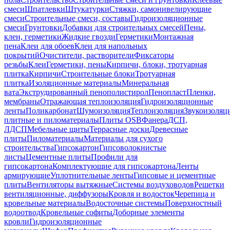
смеси
Шпатлевки
Штукатурки
Стяжки, самонивелирующие
смеси
Строительные смеси, составы
Гидроизоляционные
смеси
Грунтовки
Добавки для строительных смесей
Пены,
клеи, герметики
Жидкие гвозди
Герметики
Монтажная
пена
Клеи для обоев
Клеи для напольных
покрытий
Очистители, растворители
Фиксаторы
резьбы
Клеи
Герметики, пены
Кирпичи, блоки, тротуарная
плитка
Кирпичи
Строительные блоки
Тротуарная
плитка
Изоляционные материалы
Минеральная
вата
Экструдированный пенополистирол
Пенопласт
Пленки,
мембраны
Отражающая теплоизоляция
Гидроизоляционные
ленты
Поликарбонат
Шумоизоляция
Теплоизоляция
Звукоизоляц
плитные и пиломатериалы
Плиты OSB
Фанера
ДСП,
ЛДСП
Мебельные щиты
Террасные доски
Древесные
плиты
Пиломатериалы
Материалы для сухого
строительства
Гипсокартон
Гипсоволокнистые
листы
Цементные плиты
Профили для
гипсокартона
Комплектующие для гипсокартона
Ленты
армирующие
Уплотнительные ленты
Гипсовые и цементные
плиты
Вентиляторы вытяжные
Системы воздуховодов
Решетки
вентиляционные, диффузоры
Кровля и водосток
Черепица и
кровельные материалы
Водосточные системы
Поверхностный
водоотвод
Кровельные софиты
Доборные элементы
кровли
Гидроизоляционные