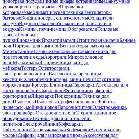
подогрева посуды
Винные шкафы встраиваемые
Вакуумные
упаковщики встраиваемые
Пароварки
встраиваемые
Климатическая техника
Вентиляторы
бытовые
Кондиционеры, сплит-системы
Охладители
воздуха
Водонагреватели
Увлажнители, очистители
воздуха
Камины, печи-камины
Обогреватели
Тепловые
завесы
Тепловые
пушки
Биокамины
Проветриватели
Отопительные печи
Банные
печи
Порталы для каминов
Вентиляторы вытяжные
Метеостанции
Газовые баллоны бытовые
Техника для
приготовления еды
Аэрогрили
Микроволновые
печи
Мультиварки
Сэндвичницы, хот-дог
мейкеры
Тостеры
Электрогрили,
электрошашлычницы
Вафельницы, орешницы,
кексницы
Хлебопечки
Ростеры, мини-печи
Йогуртницы,
мороженицы
Фризеры
Блинницы
Пароварки
Автоклавы для
консервирования
Сыроварни
Фритюрницы, фондю-
фритюрницы
Яйцеварки
Попкорницы
Техника для
дома
Пылесосы
Пылесосы профессиональные
Роботы-
пылесосы, мойщики окон
Пароочистители
Электровеники,
электрошвабры
Стеклоочистители
Стерилизационное
оборудование
Техника для приготовления
напитков
Электрочайники
Кофеварки,
кофемашины
Соковыжималки
Кофемолки
Вспениватели
молока
Сифоны для газирования воды
Аксессуары для