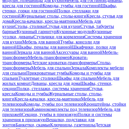
модули
Столешницы для кухни
Мебель для гостиной
Диваны,
кресла для гостиной
Комоды, тумбы для гостиной
Шкафы,
стенки, горки для гостиной
Полки, стеллажи для
гостиной
Журнальные столы, столы-книги
Кресла, стулья для
дома
Кресла-качалки, кресла-маятники
Мебель для
кухни
Столы, столики
Стулья для кухни
Стулья, табуреты
барные
Кухонный гарнитур
Кухонные модули
Кухонные
уголки, диваны
Стульчики для кормления
Системы хранения
для кухни
Мебель для ванной
Тумбы, консоли для
ванной
Шкафы, пеналы для ванной
Шкафчики, полки для
ванной
Зеркала для ванной
Аксессуары для ванной
Мебель-
трансформер
Мебель-трансформер
Кровати-
трансформеры
Детские кроватки-трансформеры
Столы-
трансформеры
Мебель для спальни
Зеркала
Комплекты мебели
для спальни
Прикроватные тумбы
Комоды и тумбы для
спальни
Туалетные столики
Шкафы для спальни
Мебель для
жилых комнат
Диваны, кресла для дома
Шкафы, стенки,
секции
Полки, стеллажи, системы хранения
Стулья,
кресла
Комоды и тумбы
Журнальные столы, столы-
книги
Кресла-качалки, кресла-маятники
Мебель для
телевизора
Комоды, тумбы под телевизор
Кронштейны, стойки
для телевизора
Каминокомплекты под телевизор
Мебель для
прихожей
Секции, тумбы в прихожую
Полки и системы
хранения в прихожую
Вешалки, подставки для
зонтов
Банкетки, скамьи
Ключницы, газетницы
Детская