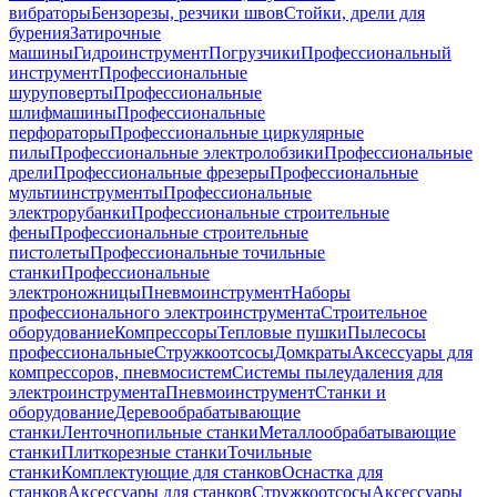
вибраторы
Бензорезы, резчики швов
Стойки, дрели для
бурения
Затирочные
машины
Гидроинструмент
Погрузчики
Профессиональный
инструмент
Профессиональные
шуруповерты
Профессиональные
шлифмашины
Профессиональные
перфораторы
Профессиональные циркулярные
пилы
Профессиональные электролобзики
Профессиональные
дрели
Профессиональные фрезеры
Профессиональные
мультиинструменты
Профессиональные
электрорубанки
Профессиональные строительные
фены
Профессиональные строительные
пистолеты
Профессиональные точильные
станки
Профессиональные
электроножницы
Пневмоинструмент
Наборы
профессионального электроинструмента
Строительное
оборудование
Компрессоры
Тепловые пушки
Пылесосы
профессиональные
Стружкоотсосы
Домкраты
Аксессуары для
компрессоров, пневмосистем
Системы пылеудаления для
электроинструмента
Пневмоинструмент
Станки и
оборудование
Деревообрабатывающие
станки
Ленточнопильные станки
Металлообрабатывающие
станки
Плиткорезные станки
Точильные
станки
Комплектующие для станков
Оснастка для
станков
Аксессуары для станков
Стружкоотсосы
Аксессуары