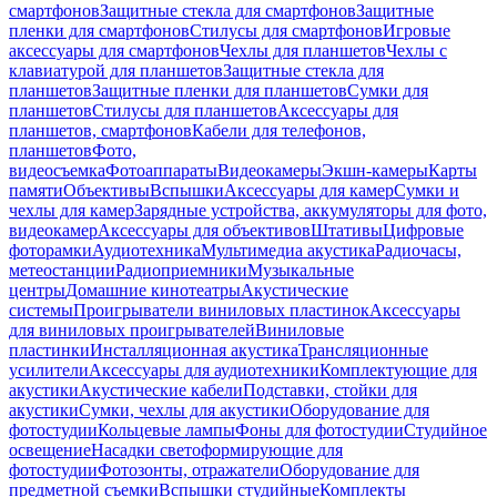
смартфонов
Защитные стекла для смартфонов
Защитные
пленки для смартфонов
Стилусы для смартфонов
Игровые
аксессуары для смартфонов
Чехлы для планшетов
Чехлы с
клавиатурой для планшетов
Защитные стекла для
планшетов
Защитные пленки для планшетов
Сумки для
планшетов
Стилусы для планшетов
Аксессуары для
планшетов, смартфонов
Кабели для телефонов,
планшетов
Фото,
видеосъемка
Фотоаппараты
Видеокамеры
Экшн-камеры
Карты
памяти
Объективы
Вспышки
Аксессуары для камер
Сумки и
чехлы для камер
Зарядные устройства, аккумуляторы для фото,
видеокамер
Аксессуары для объективов
Штативы
Цифровые
фоторамки
Аудиотехника
Мультимедиа акустика
Радиочасы,
метеостанции
Радиоприемники
Музыкальные
центры
Домашние кинотеатры
Акустические
системы
Проигрыватели виниловых пластинок
Аксессуары
для виниловых проигрывателей
Виниловые
пластинки
Инсталляционная акустика
Трансляционные
усилители
Аксессуары для аудиотехники
Комплектующие для
акустики
Акустические кабели
Подставки, стойки для
акустики
Сумки, чехлы для акустики
Оборудование для
фотостудии
Кольцевые лампы
Фоны для фотостудии
Студийное
освещение
Насадки светоформирующие для
фотостудии
Фотозонты, отражатели
Оборудование для
предметной съемки
Вспышки студийные
Комплекты