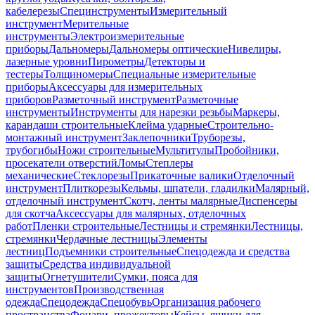
кабелерезы
Специнструменты
Измерительный
инструмент
Мерительные
инструменты
Электроизмерительные
приборы
Дальномеры
Дальномеры оптические
Нивелиры,
лазерные уровни
Пирометры
Детекторы и
тестеры
Толщиномеры
Специальные измерительные
приборы
Аксессуары для измерительных
приборов
Разметочный инструмент
Разметочные
инструменты
Инструменты для нарезки резьбы
Маркеры,
карандаши строительные
Клейма ударные
Строительно-
монтажный инструмент
Заклепочники
Труборезы,
трубогибы
Ножи строительные
Мультитулы
Пробойники,
просекатели отверстий
Ломы
Степлеры
механические
Стеклорезы
Прикаточные валики
Отделочный
инструмент
Плиткорезы
Кельмы, шпатели, гладилки
Малярный,
отделочный инструмент
Скотч, ленты малярные
Диспенсеры
для скотча
Аксессуары для малярных, отделочных
работ
Пленки строительные
Лестницы и стремянки
Лестницы,
стремянки
Чердачные лестницы
Элементы
лестниц
Подъемники строительные
Спецодежда и средства
защиты
Средства индивидуальной
защиты
Огнетушители
Сумки, пояса для
инструментов
Производственная
одежда
Спецодежда
Спецобувь
Организация рабочего
пространства
Фонари, прожекторы
Кейсы, ящики для