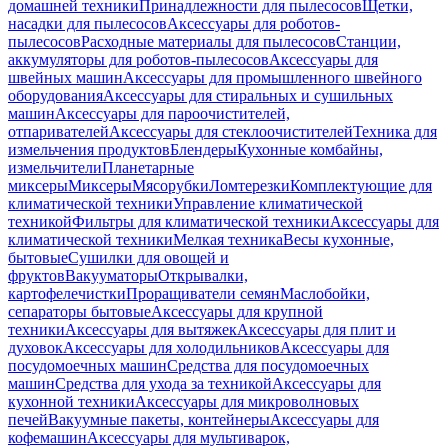
домашней техники
Принадлежности для пылесосов
Щетки,
насадки для пылесосов
Аксессуары для роботов-
пылесосов
Расходные материалы для пылесосов
Станции,
аккумуляторы для роботов-пылесосов
Аксессуары для
швейных машин
Аксессуары для промышленного швейного
оборудования
Аксессуары для стиральных и сушильных
машин
Аксессуары для пароочистителей,
отпаривателей
Аксессуары для стеклоочистителей
Техника для
измельчения продуктов
Блендеры
Кухонные комбайны,
измельчители
Планетарные
миксеры
Миксеры
Мясорубки
Ломтерезки
Комплектующие для
климатической техники
Управление климатической
техникой
Фильтры для климатической техники
Аксессуары для
климатической техники
Мелкая техника
Весы кухонные,
бытовые
Сушилки для овощей и
фруктов
Вакууматоры
Открывалки,
картофелечистки
Проращиватели семян
Маслобойки,
сепараторы бытовые
Аксессуары для крупной
техники
Аксессуары для вытяжек
Аксессуары для плит и
духовок
Аксессуары для холодильников
Аксессуары для
посудомоечных машин
Средства для посудомоечных
машин
Средства для ухода за техникой
Аксессуары для
кухонной техники
Аксессуары для микроволновых
печей
Вакуумные пакеты, контейнеры
Аксессуары для
кофемашин
Аксессуары для мультиварок,