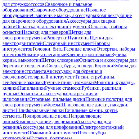
для стружкоотсосов
Сварочное и паяльное
оборудование
Сварочное оборудование
Паяльное
оборудование
Сварочные маски, аксессуары
Комплектующие
для сварочного оборудования
Аксессуары для сварки,
пайки
Оснастка для электроинструмента
Оснастка, наборы
оснастки
Насадки для граверов
Щетки для
электроинструмента
Развертки
Пуансоны
Щетки для
электродвигателей
Слесарный инструмент
Наборы
инструментов
Головки, биты
Гаечные ключи
Отвертки, наборы
отверток
Ножницы слесарные
Клещи строительные
Зубила,
керны, выколотки
Щетки слесарные
Оснастка и аксессуары для
бурения и сверления
Сверла, буры, зенкеры
Коронки
Зубила для
электроинструмента
Аксессуары для бурения и
сверления
Столярный инструмент
Тиски, струбцины,
гейферные зажимы
Ручные пилы, ножовки
Молотки, кувалды,
киянки
Напильники
Ручные стамески
Рубанки, рашпили
ручные
Оснастка и аксессуары для резания и
шлифования
Отрезные, пильные диски
Пильные полотна для
электроинструмента
Фрезы
Шлифовальные диски, насадки,
листы
Шлифовальные чашки
Точильные камни, круги,
сегменты
Полировальные валы
Направляющие
шины
Комплектующие для резания
Аксессуары для
резания
Аксессуары для шлифования
Электромонтажный
инструмент
Обжимной инструмент
Плоскогубцы,
круглогубцы
Кусачки, болторезы,