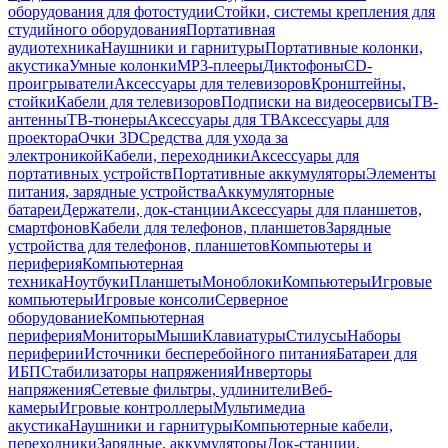
оборудования для фотостудии
Стойки, системы крепления для
студийного оборудования
Портативная
аудиотехника
Наушники и гарнитуры
Портативные колонки,
акустика
Умные колонки
MP3-плееры
Диктофоны
CD-
проигрыватели
Аксессуары для телевизоров
Кронштейны,
стойки
Кабели для телевизоров
Подписки на видеосервисы
ТВ-
антенны
ТВ-тюнеры
Аксессуары для ТВ
Аксессуары для
проектора
Очки 3D
Средства для ухода за
электроникой
Кабели, переходники
Аксессуары для
портативных устройств
Портативные аккумуляторы
Элементы
питания, зарядные устройства
Аккумуляторные
батареи
Держатели, док-станции
Аксессуары для планшетов,
смартфонов
Кабели для телефонов, планшетов
Зарядные
устройства для телефонов, планшетов
Компьютеры и
периферия
Компьютерная
техника
Ноутбуки
Планшеты
Моноблоки
Компьютеры
Игровые
компьютеры
Игровые консоли
Серверное
оборудование
Компьютерная
периферия
Мониторы
Мыши
Клавиатуры
Стилусы
Наборы
периферии
Источники бесперебойного питания
Батареи для
ИБП
Стабилизаторы напряжения
Инверторы
напряжения
Сетевые фильтры, удлинители
Веб-
камеры
Игровые контроллеры
Мультимедиа
акустика
Наушники и гарнитуры
Компьютерные кабели,
переходники
Зарядные, аккумуляторы
Док-станции,