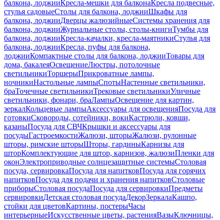
балкона, лоджии
Кресла-мешки для балкона
Кресла подвесные,
стулья садовые
Столы для балкона, лоджии
Шкафы для
балкона, лоджии
Дверцы жалюзийные
Системы хранения для
балкона, лоджии
Журнальные столы, столы-книги
Тумбы для
балкона, лоджии
Кресла-качалки, кресла-маятники
Стулья для
балкона, лоджии
Кресла, пуфы для балкона,
лоджии
Компактные столы для балкона, лоджии
Товары для
дома, бакалея
Освещение
Люстры, потолочные
светильники
Торшеры
Прикроватные лампы,
ночники
Настольные лампы
Споты
Настенные светильники,
бра
Точечные светильники
Трековые светильники
Уличные
светильники, фонари, бра
Лампы
Освещение для картин,
зеркал
Кольцевые лампы
Аксессуары для освещения
Посуда для
готовки
Сковороды, сотейники, воки
Кастрюли, ковши,
казаны
Посуда для СВЧ
Крышки и аксессуары для
посуды
Гастроемкости
Жалюзи, шторы
Жалюзи, рулонные
шторы, римские шторы
Шторы, гардины
Карнизы для
штор
Комплектующие для штор, карнизов, жалюзи
Пленки для
окон
Электроприводные солнцезащитные системы
Столовая
посуда, сервировка
Посуда для напитков
Посуда для горячих
напитков
Посуда для подачи и хранения напитков
Столовые
приборы
Столовая посуда
Посуда для сервировки
Предметы
сервировки
Детская столовая посуда
Декор
Зеркала
Кашпо,
стойки для цветов
Картины, постеры
Часы
интерьерные
Искусственные цветы, растения
Вазы
Ключницы,