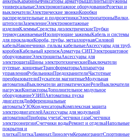
анкеры
Карабины
Фиксаторы арматуры
Шплинты
Пружины
универсальные
Электромонтажное оборудование
Розетки и
выключатели
Электрические звонки
Коробки
распределительные и подрозетники
Электропатроны
Вилки,
штепсели
Заземление
Электромонтажные
изделия
Клеммы
Средства диэлектрические
Трубки
термоусаживаемые
Изолирующие зажимы
Кабель и системы
для прокладки
Короба, трубы, металлорукав
Силовой
кабель
Наконечники, гильзы кабельные
Аксессуары для труб,
коробов
Кабельный крепеж
Арматура СИП
Электрощитовое
оборудование
Электрощиты
Аксессуары для
электрощита
Шины электротехнические
Выключатели
путевые, концевые
Трансформаторы
Аппаратура
управления
Рубильники
Предохранители
Частотные
преобразователи
Пускатели магнитные
Модульная
автоматика
Выключатели автоматические
Реле
Выключатели
нагрузки
Контакторы
Дополнительное модульное
оборудование
УЗИП
Автоматика пуска
двигателя
Дифференциальные
автоматы
УЗО
Конденсаторы
Комплексная защита
электродвигателей
Аксессуары для модульной
автоматики
Приборы учета
Счетчики газа
Счетчики
электроэнергии
Счетчики воды
Ремонт и отделка
Напольные
покрытия и
плитка
Плитка
Ламинат
Линолеум
Керамогранит
Спортивные