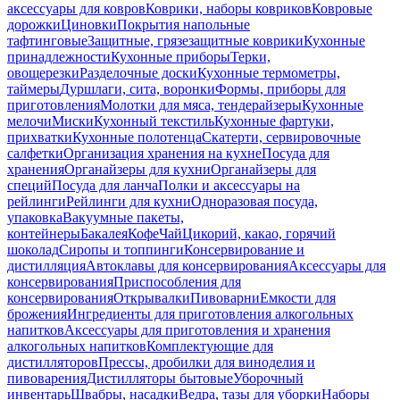
аксессуары для ковров
Коврики, наборы ковриков
Ковровые
дорожки
Циновки
Покрытия напольные
тафтинговые
Защитные, грязезащитные коврики
Кухонные
принадлежности
Кухонные приборы
Терки,
овощерезки
Разделочные доски
Кухонные термометры,
таймеры
Дуршлаги, сита, воронки
Формы, приборы для
приготовления
Молотки для мяса, тендерайзеры
Кухонные
мелочи
Миски
Кухонный текстиль
Кухонные фартуки,
прихватки
Кухонные полотенца
Скатерти, сервировочные
салфетки
Организация хранения на кухне
Посуда для
хранения
Органайзеры для кухни
Органайзеры для
специй
Посуда для ланча
Полки и аксессуары на
рейлинги
Рейлинги для кухни
Одноразовая посуда,
упаковка
Вакуумные пакеты,
контейнеры
Бакалея
Кофе
Чай
Цикорий, какао, горячий
шоколад
Сиропы и топпинги
Консервирование и
дистилляция
Автоклавы для консервирования
Аксессуары для
консервирования
Приспособления для
консервирования
Открывалки
Пивоварни
Емкости для
брожения
Ингредиенты для приготовления алкогольных
напитков
Аксессуары для приготовления и хранения
алкогольных напитков
Комплектующие для
дистилляторов
Прессы, дробилки для виноделия и
пивоварения
Дистилляторы бытовые
Уборочный
инвентарь
Швабры, насадки
Ведра, тазы для уборки
Наборы