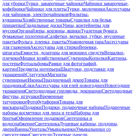
для уборки
Турки, заварочные чайники
Чайники заварочные,
кофейники
Чайники для плиты
Турки, молочники
Аксессуары
для чайников, электрочайников
Фильтры-
кувшины
Хозяйственные товары
Сушилки для белья,
прищепки
Гладильные доски
Урны, контейнеры для
мусора
Органайзеры, корзины, ящики
Туалетная бумага,
бумажные полотенца
Салфетки, мочалки, губки, мусорные
пакеты
Фольга, пленка, пакеты
Упаковочная тара
Аксессуары
для глажения
Аксессуары для стирки
Веревки,
шпагаты
Емкости, дозаторы для моющих средств
Вешалки-
плечики
Мешки хозяйственные
Сувениры
Копилки
Картины,
постеры
Фотоальбомы
Рамки для фотографий,
картин
Предметы интерьера
Шкатулки, подставки для
украшений
Статуэтки
Магниты
сувенирные
Иконы
Праздничный декор
Товары для
праздника
Елки
Аксессуары для елей новогодних
Новогодние
украшения
Светодиодные гирлянды, декорации
Светодиодные
фигуры, игрушки
Временные
татуировки
Фотобутафория
Товары для
маскарада
Подарки
Подарки, подарочные наборы
Подарочные
наборы косметики для лица и тела
Наборы для
бритья
Оформление подарков
Сантехника и
водоснабжение
Сантехника
Душевые кабины, поддоны,
двери
Ванны
Унитазы
Умывальники
Умывальники со
смесителями
Смесители
Душевые панели,