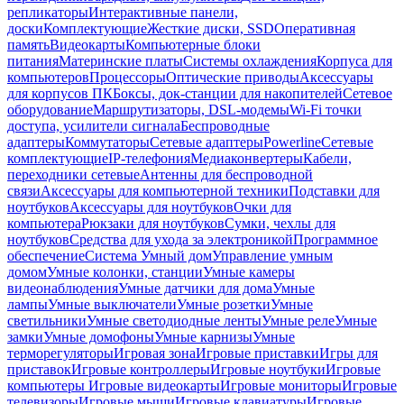
репликаторы
Интерактивные панели,
доски
Комплектующие
Жесткие диски, SSD
Оперативная
память
Видеокарты
Компьютерные блоки
питания
Материнские платы
Системы охлаждения
Корпуса для
компьютеров
Процессоры
Оптические приводы
Аксессуары
для корпусов ПК
Боксы, док-станции для накопителей
Сетевое
оборудование
Маршрутизаторы, DSL-модемы
Wi-Fi точки
доступа, усилители сигнала
Беспроводные
адаптеры
Коммутаторы
Сетевые адаптеры
Powerline
Сетевые
комплектующие
IP-телефония
Медиаконвертеры
Кабели,
переходники сетевые
Антенны для беспроводной
связи
Аксессуары для компьютерной техники
Подставки для
ноутбуков
Аксессуары для ноутбуков
Очки для
компьютера
Рюкзаки для ноутбуков
Сумки, чехлы для
ноутбуков
Средства для ухода за электроникой
Программное
обеспечение
Система Умный дом
Управление умным
домом
Умные колонки, станции
Умные камеры
видеонаблюдения
Умные датчики для дома
Умные
лампы
Умные выключатели
Умные розетки
Умные
светильники
Умные светодиодные ленты
Умные реле
Умные
замки
Умные домофоны
Умные карнизы
Умные
терморегуляторы
Игровая зона
Игровые приставки
Игры для
приставок
Игровые контроллеры
Игровые ноутбуки
Игровые
компьютеры
Игровые видеокарты
Игровые мониторы
Игровые
телевизоры
Игровые мыши
Игровые клавиатуры
Игровые