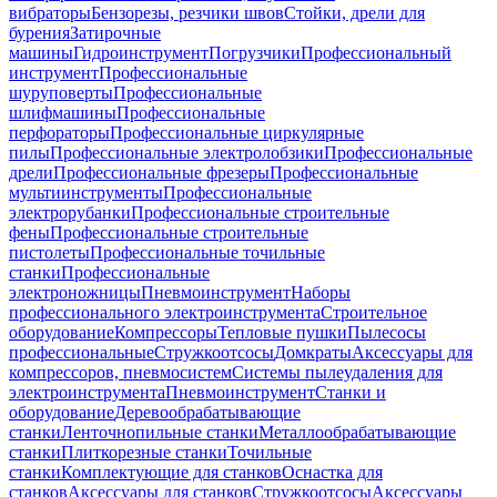
вибраторы
Бензорезы, резчики швов
Стойки, дрели для
бурения
Затирочные
машины
Гидроинструмент
Погрузчики
Профессиональный
инструмент
Профессиональные
шуруповерты
Профессиональные
шлифмашины
Профессиональные
перфораторы
Профессиональные циркулярные
пилы
Профессиональные электролобзики
Профессиональные
дрели
Профессиональные фрезеры
Профессиональные
мультиинструменты
Профессиональные
электрорубанки
Профессиональные строительные
фены
Профессиональные строительные
пистолеты
Профессиональные точильные
станки
Профессиональные
электроножницы
Пневмоинструмент
Наборы
профессионального электроинструмента
Строительное
оборудование
Компрессоры
Тепловые пушки
Пылесосы
профессиональные
Стружкоотсосы
Домкраты
Аксессуары для
компрессоров, пневмосистем
Системы пылеудаления для
электроинструмента
Пневмоинструмент
Станки и
оборудование
Деревообрабатывающие
станки
Ленточнопильные станки
Металлообрабатывающие
станки
Плиткорезные станки
Точильные
станки
Комплектующие для станков
Оснастка для
станков
Аксессуары для станков
Стружкоотсосы
Аксессуары