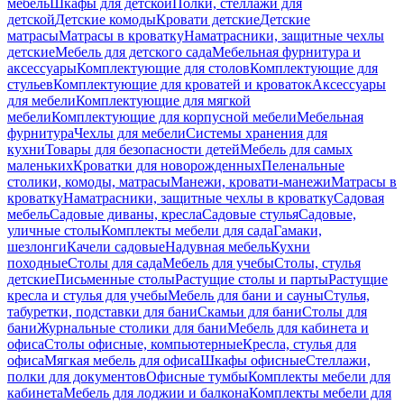
мебель
Шкафы для детской
Полки, стеллажи для
детской
Детские комоды
Кровати детские
Детские
матрасы
Матрасы в кроватку
Наматрасники, защитные чехлы
детские
Мебель для детского сада
Мебельная фурнитура и
аксессуары
Комплектующие для столов
Комплектующие для
стульев
Комплектующие для кроватей и кроваток
Аксессуары
для мебели
Комплектующие для мягкой
мебели
Комплектующие для корпусной мебели
Мебельная
фурнитура
Чехлы для мебели
Системы хранения для
кухни
Товары для безопасности детей
Мебель для самых
маленьких
Кроватки для новорожденных
Пеленальные
столики, комоды, матрасы
Манежи, кровати-манежи
Матрасы в
кроватку
Наматрасники, защитные чехлы в кроватку
Садовая
мебель
Садовые диваны, кресла
Садовые стулья
Садовые,
уличные столы
Комплекты мебели для сада
Гамаки,
шезлонги
Качели садовые
Надувная мебель
Кухни
походные
Столы для сада
Мебель для учебы
Столы, стулья
детские
Письменные столы
Растущие столы и парты
Растущие
кресла и стулья для учебы
Мебель для бани и сауны
Стулья,
табуретки, подставки для бани
Скамьи для бани
Столы для
бани
Журнальные столики для бани
Мебель для кабинета и
офиса
Столы офисные, компьютерные
Кресла, стулья для
офиса
Мягкая мебель для офиса
Шкафы офисные
Стеллажи,
полки для документов
Офисные тумбы
Комплекты мебели для
кабинета
Мебель для лоджии и балкона
Комплекты мебели для