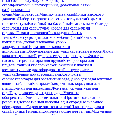
пылесосы, воздуходувки
Аэраторы,
скарификаторы
Снегоуборщики
Дровоколы
Сеялки,
разбрасыватели
семян
Минитракторы
Миникультиваторы
Мойки высокого
давления
Наборы садового электроинструмента
Отдых и
пикник
Батуты
Бассейны
Спа-бассейны
Комплекты мебели для
сада
Столы для сада
Стулья, кресла для сада
Качели
садовые
Гамаки, шезлонги
Раскладушки
Зонты,
тенты
Аксессуары для садовой мебели
Грили
Мангалы,
коптильни
Детская площадка
Сумки-
холодильники
Портативные колонки и
аудиосистемы
Оборудование для участка
Бытовые насосы
Люки
канализационные
Пруды, аксессуары для прудов
Фильтры,
насосы, стерилизаторы для прудов
Компрессоры для
прудов
Станции биологической очистки
Запчасти и
комплектующие для оборудования
Благоустройство
участка
Дачные дома
Беседки
Бани
Хозблоки и
сараи
Аксессуары для озеленения сада
Декор для сада
Почтовые
ящики, таблички
Козырьки
Скворечники, кормушки для
птиц
Домики для насекомых
Фонтаны, скульптуры для
сада
Пруды, аксессуары для прудов
Уличные
обогреватели
Уличные светильники
Противогололедные
реагенты
Декоративный щебень
Сад и огород
Поливочное
оборудование
Садовые опрыскиватели
Шланги для дома и
сада
Парники
Теплицы
Комплектующие для теплиц
Модульные