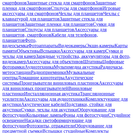
смартфонов
Защитные стекла для смартфонов
Защитные
пленки для смартфонов
Стилусы для смартфонов
Игровые
аксессуары для смартфонов
Чехлы для планшетов
Чехлы с
клавиатурой для планшетов
Защитные стекла для
планшетов
Защитные пленки для планшетов
Сумки для
планшетов
Стилусы для планшетов
Аксессуары для
планшетов, смартфонов
Кабели для телефонов,
планшетов
Фото,
видеосъемка
Фотоаппараты
Видеокамеры
Экшн-камеры
Карты
памяти
Объективы
Вспышки
Аксессуары для камер
Сумки и
чехлы для камер
Зарядные устройства, аккумуляторы для фото,
видеокамер
Аксессуары для объективов
Штативы
Цифровые
фоторамки
Аудиотехника
Мультимедиа акустика
Радиочасы,
метеостанции
Радиоприемники
Музыкальные
центры
Домашние кинотеатры
Акустические
системы
Проигрыватели виниловых пластинок
Аксессуары
для виниловых проигрывателей
Виниловые
пластинки
Инсталляционная акустика
Трансляционные
усилители
Аксессуары для аудиотехники
Комплектующие для
акустики
Акустические кабели
Подставки, стойки для
акустики
Сумки, чехлы для акустики
Оборудование для
фотостудии
Кольцевые лампы
Фоны для фотостудии
Студийное
освещение
Насадки светоформирующие для
фотостудии
Фотозонты, отражатели
Оборудование для
предметной съемки
Вспышки студийные
Комплекты