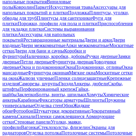
напольные покрытия
Виниловые
полы
Ковролин
Паркет
Искусственная трава
Аксессуары для
напольных покрытий и плитки
Подложка
Плинтусы, уголки,
обводы для труб
Плинтусы для сантехники
Фуги для
плитки
Порожки, профили для пола и плитки
Приспособления
для укладки плитки
Системы выравнивания
плитки
Аксессуары для напольных
покрытий
Реставрационные материалы
Двери и арки
Двери
входные
Двери межкомнатные
Арки межкомнатные
Москитные
сетки
Двери для бани и сауны
Коробки и
фурнитура
Наличники, коробки, доборы
Ручки дверные
Замки
дверные
Петли дверные
Фурнитура дверная
Доводчики
дверные
Окна и подоконники
Окна
Подоконники, отливы
Окна
мансардные
Фурнитура оконная
Мягкие окна
Москитные сетки
на окна
Жалюзи уличные
Пленки солнцезащитные
Крепежные
изделия
Саморезы, шурупы
Гвозди
Анкеры, дюбели
Скобы,
штифты
Перфорированный крепеж
Гайки,
шайбы
Заклепки
Болты, винты, шпильки
Хомуты
Химические
анкеры
Карабины
Фиксаторы арматуры
Шплинты
Пружины
универсальные
Отделка стен
Обои
Жидкие
обои
Фотообои
Штукатурки декоративные
Декоративный
камень
Скинали
Пленки самоклеящиеся
Армирующие
сетки
Стеновые панели
Уголки, маяки,
профили
Вагонка
Стеклохолсты, флизелин
Экраны для
радиаторов
Отделка потолка
Потолочные системы
Потолочные