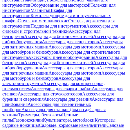
инструментов
Оборудование для мастерской
Тележки для
инструментов
Магниты
Шкафы для
инструментов
Комплектующие для инструментальных
шкафов
Стеллажи металлические
Стенды, держатели для
инструментов
Поддоны для инструментов
Аксессуары для
силовой и строительной техники
Аксессуары для
бензорезов
Аксессуары для бетоносмесителей
Аксессуары для
виброоборудования
Аксессуары для генераторов
Аксессуары
для затирочных машин
Аксессуары для мотопомп
Аксессуары
для мотобуров и бензобуров
Аксессуары для строительного
инструмента
Аксессуары пневмооборудования
Аксессуары для
бензорезов
Аксессуары для бетоносмесителей
Аксессуары для
виброоборудования
Аксессуары для генераторов
Аксессуары
для затирочных машин
Аксессуары для мотопомп
Аксессуары
для мотобуров и бензобуров
Аксессуары для
электроинструмента
Аксессуары для компрессоров,
пневмосистем
Аксессуары для сварки, пайки
Аксессуары для
станков
Аксессуары для стружкоотсосов
Аксессуары для
бурения и сверления
Аксессуары для резания
Аксессуары для
шлифования
Аксессуары для измерительных
приборов
Аксессуары для станков
Дом и сад
Садовая
техника
Триммеры, бензокосы
Цепные
пилы
Газонокосилки
Культиваторы, мотоблоки
Кусторезы,
садовые ножницы
Садовые, кормовые измельчители
Садовые