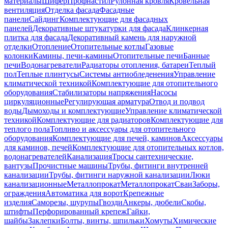
материалы
Шифер
Профнастил
Рулонная кровля
Кровельная
вентиляция
Отделка фасада
Фасадные
панели
Сайдинг
Комплектующие для фасадных
панелей
Декоративные штукатурки для фасада
Клинкерная
плитка для фасада
Декоративный камень для наружной
отделки
Отопление
Отопительные котлы
Газовые
колонки
Камины, печи-камины
Отопительные печи
Банные
печи
Водонагреватели
Радиаторы отопления, батареи
Теплый
пол
Теплые плинтусы
Системы антиобледенения
Управление
климатической техникой
Комплектующие для отопительного
оборудования
Стабилизаторы напряжения
Насосы
циркуляционные
Регулирующая арматура
Отвод и подвод
воды
Дымоходы и комплектующие
Управление климатической
техникой
Комплектующие для радиаторов
Комплектующие для
теплого пола
Топливо и аксессуары для отопительного
оборудования
Комплектующие для печей, каминов
Аксессуары
для каминов, печей
Комплектующие для отопительных котлов,
водонагревателей
Канализация
Тросы сантехнические,
вантузы
Прочистные машины
Трубы, фитинги внутренней
канализации
Трубы, фитинги наружной канализации
Люки
канализационные
Металлопрокат
Металлопрокат
Сваи
Заборы,
ограждения
Автоматика для ворот
Крепежные
изделия
Саморезы, шурупы
Гвозди
Анкеры, дюбели
Скобы,
штифты
Перфорированный крепеж
Гайки,
шайбы
Заклепки
Болты, винты, шпильки
Хомуты
Химические