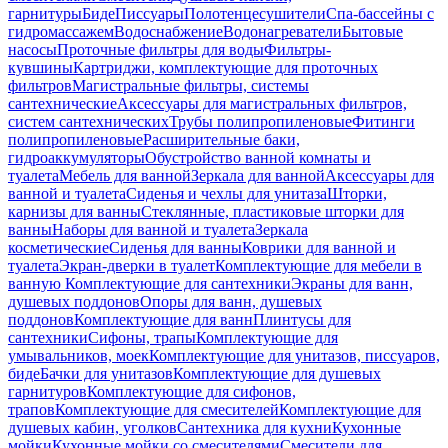
гарнитуры
Биде
Писсуары
Полотенцесушители
Спа-бассейны с
гидромассажем
Водоснабжение
Водонагреватели
Бытовые
насосы
Проточные фильтры для воды
Фильтры-
кувшины
Картриджи, комплектующие для проточных
фильтров
Магистральные фильтры, системы
сантехнические
Аксессуары для магистральных фильтров,
систем сантехнических
Трубы полипропиленовые
Фитинги
полипропиленовые
Расширительные баки,
гидроаккумуляторы
Обустройство ванной комнаты и
туалета
Мебель для ванной
Зеркала для ванной
Аксессуары для
ванной и туалета
Сиденья и чехлы для унитаза
Шторки,
карнизы для ванны
Стеклянные, пластиковые шторки для
ванны
Наборы для ванной и туалета
Зеркала
косметические
Сиденья для ванны
Коврики для ванной и
туалета
Экран-дверки в туалет
Комплектующие для мебели в
ванную
Комплектующие для сантехники
Экраны для ванн,
душевых поддонов
Опоры для ванн, душевых
поддонов
Комплектующие для ванн
Плинтусы для
сантехники
Сифоны, трапы
Комплектующие для
умывальников, моек
Комплектующие для унитазов, писсуаров,
биде
Бачки для унитазов
Комплектующие для душевых
гарнитуров
Комплектующие для сифонов,
трапов
Комплектующие для смесителей
Комплектующие для
душевых кабин, уголков
Сантехника для кухни
Кухонные
мойки
Кухонные мойки со смесителями
Смесители для