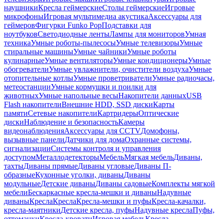
наушники
Кресла геймерские
Столы геймерские
Игровые
микрофоны
Игровая мультимедиа акустика
Аксессуары для
геймеров
Фигурки Funko Pop
Подставки для
ноутбуков
Светодиодные ленты
Лампы для мониторов
Умная
техника
Умные роботы-пылесосы
Умные телевизоры
Умные
стиральные машины
Умные чайники
Умные роботы
кулинарные
Умные вентиляторы
Умные кондиционеры
Умные
обогреватели
Умные увлажнители, очистители воздуха
Умные
отопительные котлы
Умные проветриватели
Умные радиочасы,
метеостанции
Умные кормушки и поилки для
животных
Умные напольные весы
Накопители данных
USB
Flash накопители
Внешние HDD, SSD диски
Карты
памяти
Сетевые накопители
Картридеры
Оптические
диски
Наблюдение и безопасность
Камеры
видеонаблюдения
Аксессуары для CCTV
Домофоны,
вызывные панели
Датчики для дома
Охранные системы,
сигнализации
Системы контроля и управления
доступом
Металлодетекторы
Мебель
Мягкая мебель
Диваны,
тахты
Диваны прямые
Диваны угловые
Диваны П-
образные
Кухонные уголки, диваны
Диваны
модульные
Детские диваны
Диваны садовые
Комплекты мягкой
мебели
Бескаркасные кресла-мешки и диваны
Надувные
диваны
Кресла
Кресла
Кресла-мешки и пуфы
Кресла-качалки,
кресла-маятники
Детские кресла, пуфы
Надувные кресла
Пуфы,
оттоманки
Кресла-кровати
Игровая мебель
Кресла