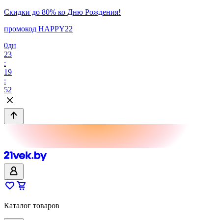
Скидки до 80% ко Дню Рождения!
промокод HAPPY22
0
дн
23
:
19
:
52
Каталог товаров