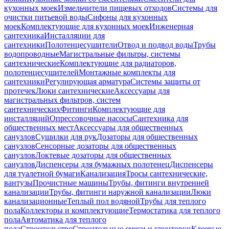
кухонных моек
Измельчители пищевых отходов
Системы для
очистки питьевой воды
Сифоны для кухонных
моек
Комплектующие для кухонных моек
Инженерная
сантехника
Инсталляции для
сантехники
Полотенцесушители
Отвод и подвод воды
Трубы
водопроводные
Магистральные фильтры, системы
сантехнические
Комплектующие для радиаторов,
полотенцесушителей
Монтажные комплекты для
сантехники
Регулирующая арматура
Системы защиты от
протечек
Люки сантехнические
Аксессуары для
магистральных фильтров, систем
сантехнических
Фитинги
Комплектующие для
инсталляций
Опрессовочные насосы
Сантехника для
общественных мест
Аксессуары для общественных
санузлов
Сушилки для рук
Дозаторы для общественных
санузлов
Сенсорные дозаторы для общественных
санузлов
Локтевые дозаторы для общественных
санузлов
Диспенсеры для бумажных полотенец
Диспенсеры
для туалетной бумаги
Канализация
Тросы сантехнические,
вантузы
Прочистные машины
Трубы, фитинги внутренней
канализации
Трубы, фитинги наружной канализации
Люки
канализационные
Теплый пол водяной
Трубы для теплого
пола
Коллекторы и комплектующие
Термостатика для теплого
пола
Автоматика для теплого
пола
Строительство
Строительные смеси и грунтовки
Клеевые