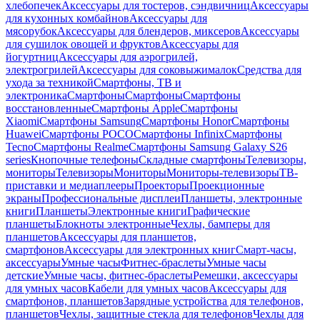
хлебопечек
Аксессуары для тостеров, сэндвичниц
Аксессуары
для кухонных комбайнов
Аксессуары для
мясорубок
Аксессуары для блендеров, миксеров
Аксессуары
для сушилок овощей и фруктов
Аксессуары для
йогуртниц
Аксессуары для аэрогрилей,
электрогрилей
Аксессуары для соковыжималок
Средства для
ухода за техникой
Смартфоны, ТВ и
электроника
Смартфоны
Смартфоны
Смартфоны
восстановленные
Смартфоны Apple
Смартфоны
Xiaomi
Смартфоны Samsung
Смартфоны Honor
Смартфоны
Huawei
Смартфоны POCO
Смартфоны Infinix
Смартфоны
Tecno
Смартфоны Realme
Смартфоны Samsung Galaxy S26
series
Кнопочные телефоны
Складные смартфоны
Телевизоры,
мониторы
Телевизоры
Мониторы
Мониторы-телевизоры
ТВ-
приставки и медиаплееры
Проекторы
Проекционные
экраны
Профессиональные дисплеи
Планшеты, электронные
книги
Планшеты
Электронные книги
Графические
планшеты
Блокноты электронные
Чехлы, бамперы для
планшетов
Аксессуары для планшетов,
смартфонов
Аксессуары для электронных книг
Смарт-часы,
аксессуары
Умные часы
Фитнес-браслеты
Умные часы
детские
Умные часы, фитнес-браслеты
Ремешки, аксессуары
для умных часов
Кабели для умных часов
Аксессуары для
смартфонов, планшетов
Зарядные устройства для телефонов,
планшетов
Чехлы, защитные стекла для телефонов
Чехлы для