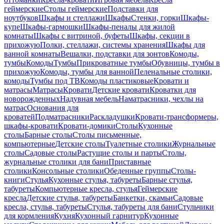
геймерские
Столы геймерские
Подставки для
ноутбуков
Шкафы и стеллажи
Шкафы
Стенки, горки
Шкафы-
купе
Шкафы-гармошки
Шкафы-пеналы для жилой
комнаты
Шкафы с витриной, буфеты
Шкафы, секции в
прихожую
Полки, стеллажи, системы хранения
Шкафы для
ванной комнаты
Вешалки, подставки для зонтов
Комоды,
тумбы
Комоды
Тумбы
Прикроватные тумбы
Обувницы, тумбы в
прихожую
Комоды, тумбы для ванной
Пеленальные столики,
комоды
Тумбы под ТВ
Комоды пластиковые
Кровати и
матрасы
Матрасы
Кровати
Детские кровати
Кроватки для
новорожденных
Надувная мебель
Наматрасники, чехлы на
матрас
Основания для
кроватей
Подматрасники
Раскладушки
Кровати-трансформеры,
шкафы-кровати
Кровати-домики
Столы
Кухонные
столы
Барные столы
Столы письменные,
компьютерные
Детские столы
Туалетные столики
Журнальные
столы
Садовые столы
Растущие столы и парты
Столы,
журнальные столики для бани
Приставные
столики
Консольные столики
Обеденные группы
Столы-
книги
Стулья
Кухонные стулья, табуреты
Барные стулья,
табуреты
Компьютерные кресла, стулья
Геймерские
кресла
Детские стулья, табуреты
Банкетки, скамьи
Садовые
кресла, стулья, табуреты
Стулья, табуреты для бани
Стульчики
для кормления
Кухня
Кухонный гарнитур
Кухонные