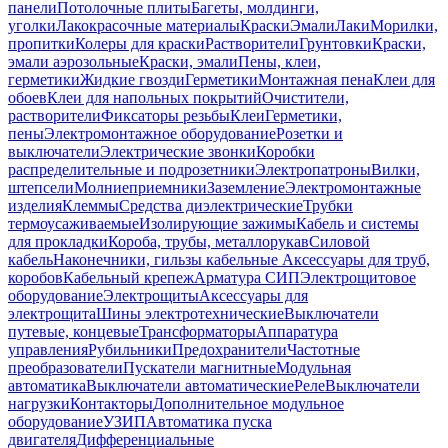
панели
Потолочные плиты
Багеты, молдинги,
уголки
Лакокрасочные материалы
Краски
Эмали
Лаки
Морилки,
пропитки
Колеры для краски
Растворители
Грунтовки
Краски,
эмали аэрозольные
Краски, эмали
Пены, клеи,
герметики
Жидкие гвозди
Герметики
Монтажная пена
Клеи для
обоев
Клеи для напольных покрытий
Очистители,
растворители
Фиксаторы резьбы
Клеи
Герметики,
пены
Электромонтажное оборудование
Розетки и
выключатели
Электрические звонки
Коробки
распределительные и подрозетники
Электропатроны
Вилки,
штепсели
Молниеприемники
Заземление
Электромонтажные
изделия
Клеммы
Средства диэлектрические
Трубки
термоусаживаемые
Изолирующие зажимы
Кабель и системы
для прокладки
Короба, трубы, металлорукав
Силовой
кабель
Наконечники, гильзы кабельные
Аксессуары для труб,
коробов
Кабельный крепеж
Арматура СИП
Электрощитовое
оборудование
Электрощиты
Аксессуары для
электрощита
Шины электротехнические
Выключатели
путевые, концевые
Трансформаторы
Аппаратура
управления
Рубильники
Предохранители
Частотные
преобразователи
Пускатели магнитные
Модульная
автоматика
Выключатели автоматические
Реле
Выключатели
нагрузки
Контакторы
Дополнительное модульное
оборудование
УЗИП
Автоматика пуска
двигателя
Дифференциальные