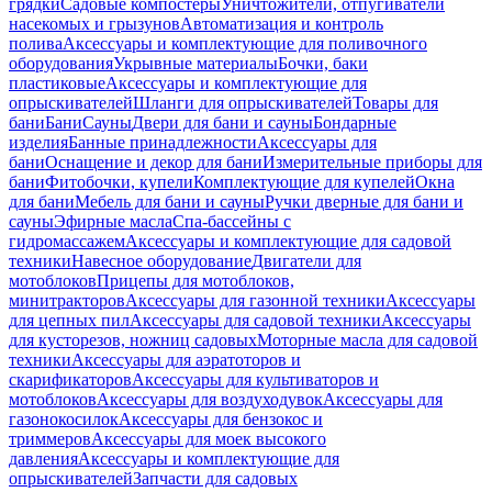
грядки
Садовые компостеры
Уничтожители, отпугиватели
насекомых и грызунов
Автоматизация и контроль
полива
Аксессуары и комплектующие для поливочного
оборудования
Укрывные материалы
Бочки, баки
пластиковые
Аксессуары и комплектующие для
опрыскивателей
Шланги для опрыскивателей
Товары для
бани
Бани
Сауны
Двери для бани и сауны
Бондарные
изделия
Банные принадлежности
Аксессуары для
бани
Оснащение и декор для бани
Измерительные приборы для
бани
Фитобочки, купели
Комплектующие для купелей
Окна
для бани
Мебель для бани и сауны
Ручки дверные для бани и
сауны
Эфирные масла
Спа-бассейны с
гидромассажем
Аксессуары и комплектующие для садовой
техники
Навесное оборудование
Двигатели для
мотоблоков
Прицепы для мотоблоков,
минитракторов
Аксессуары для газонной техники
Аксессуары
для цепных пил
Аксессуары для садовой техники
Аксессуары
для кусторезов, ножниц садовых
Моторные масла для садовой
техники
Аксессуары для аэратоторов и
скарификаторов
Аксессуары для культиваторов и
мотоблоков
Аксессуары для воздуходувок
Аксессуары для
газонокосилок
Аксессуары для бензокос и
триммеров
Аксессуары для моек высокого
давления
Аксессуары и комплектующие для
опрыскивателей
Запчасти для садовых