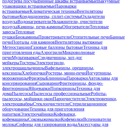
подогрева посуды
Винные шкафы встраиваемые
Вакуумные
упаковщики встраиваемые
Пароварки
встраиваемые
Климатическая техника
Вентиляторы
бытовые
Кондиционеры, сплит-системы
Охладители
воздуха
Водонагреватели
Увлажнители, очистители
воздуха
Камины, печи-камины
Обогреватели
Тепловые
завесы
Тепловые
пушки
Биокамины
Проветриватели
Отопительные печи
Банные
печи
Порталы для каминов
Вентиляторы вытяжные
Метеостанции
Газовые баллоны бытовые
Техника для
приготовления еды
Аэрогрили
Микроволновые
печи
Мультиварки
Сэндвичницы, хот-дог
мейкеры
Тостеры
Электрогрили,
электрошашлычницы
Вафельницы, орешницы,
кексницы
Хлебопечки
Ростеры, мини-печи
Йогуртницы,
мороженицы
Фризеры
Блинницы
Пароварки
Автоклавы для
консервирования
Сыроварни
Фритюрницы, фондю-
фритюрницы
Яйцеварки
Попкорницы
Техника для
дома
Пылесосы
Пылесосы профессиональные
Роботы-
пылесосы, мойщики окон
Пароочистители
Электровеники,
электрошвабры
Стеклоочистители
Стерилизационное
оборудование
Техника для приготовления
напитков
Электрочайники
Кофеварки,
кофемашины
Соковыжималки
Кофемолки
Вспениватели
молока
Сифоны для газирования воды
Аксессуары для