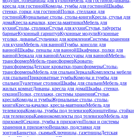
модули
Столешницы для кухни
Мебель для гостиной
Диваны,
кресла для гостиной
Комоды, тумбы для гостиной
Шкафы,
стенки, горки для гостиной
Полки, стеллажи для
гостиной
Журнальные столы, столы-книги
Кресла, стулья для
дома
Кресла-качалки, кресла-маятники
Мебель для
кухни
Столы, столики
Стулья для кухни
Стулья, табуреты
барные
Кухонный гарнитур
Кухонные модули
Кухонные
уголки, диваны
Стульчики для кормления
Системы хранения
для кухни
Мебель для ванной
Тумбы, консоли для
ванной
Шкафы, пеналы для ванной
Шкафчики, полки для
ванной
Зеркала для ванной
Аксессуары для ванной
Мебель-
трансформер
Мебель-трансформер
Кровати-
трансформеры
Детские кроватки-трансформеры
Столы-
трансформеры
Мебель для спальни
Зеркала
Комплекты мебели
для спальни
Прикроватные тумбы
Комоды и тумбы для
спальни
Туалетные столики
Шкафы для спальни
Мебель для
жилых комнат
Диваны, кресла для дома
Шкафы, стенки,
секции
Полки, стеллажи, системы хранения
Стулья,
кресла
Комоды и тумбы
Журнальные столы, столы-
книги
Кресла-качалки, кресла-маятники
Мебель для
телевизора
Комоды, тумбы под телевизор
Кронштейны, стойки
для телевизора
Каминокомплекты под телевизор
Мебель для
прихожей
Секции, тумбы в прихожую
Полки и системы
хранения в прихожую
Вешалки, подставки для
зонтов
Банкетки, скамьи
Ключницы, газетницы
Детская