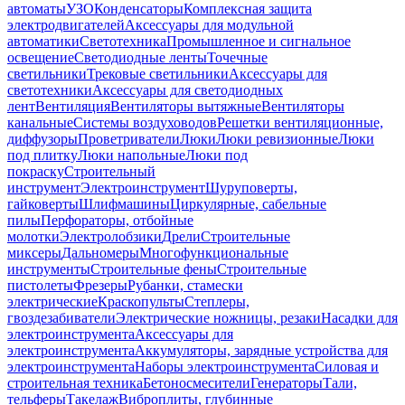
автоматы
УЗО
Конденсаторы
Комплексная защита
электродвигателей
Аксессуары для модульной
автоматики
Светотехника
Промышленное и сигнальное
освещение
Светодиодные ленты
Точечные
светильники
Трековые светильники
Аксессуары для
светотехники
Аксессуары для светодиодных
лент
Вентиляция
Вентиляторы вытяжные
Вентиляторы
канальные
Системы воздуховодов
Решетки вентиляционные,
диффузоры
Проветриватели
Люки
Люки ревизионные
Люки
под плитку
Люки напольные
Люки под
покраску
Строительный
инструмент
Электроинструмент
Шуруповерты,
гайковерты
Шлифмашины
Циркулярные, сабельные
пилы
Перфораторы, отбойные
молотки
Электролобзики
Дрели
Строительные
миксеры
Дальномеры
Многофункциональные
инструменты
Строительные фены
Строительные
пистолеты
Фрезеры
Рубанки, стамески
электрические
Краскопульты
Степлеры,
гвоздезабиватели
Электрические ножницы, резаки
Насадки для
электроинструмента
Аксессуары для
электроинструмента
Аккумуляторы, зарядные устройства для
электроинструмента
Наборы электроинструмента
Силовая и
строительная техника
Бетоносмесители
Генераторы
Тали,
тельферы
Такелаж
Виброплиты, глубинные