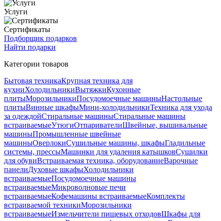
Услуги
Сертификаты
Подборщик подарков
Найти подарки
Категории товаров
Бытовая техника
Крупная техника для
кухни
Холодильники
Вытяжки
Кухонные
плиты
Морозильники
Посудомоечные машины
Настольные
плиты
Винные шкафы
Мини-холодильники
Техника для ухода
за одеждой
Стиральные машины
Стиральные машины
встраиваемые
Утюги
Отпариватели
Швейные, вышивальные
машины
Промышленные швейные
машины
Оверлоки
Сушильные машины, шкафы
Гладильные
системы, прессы
Машинки для удаления катышков
Сушилки
для обуви
Встраиваемая техника, оборудование
Варочные
панели
Духовые шкафы
Холодильники
встраиваемые
Посудомоечные машины
встраиваемые
Микроволновые печи
встраиваемые
Кофемашины встраиваемые
Комплекты
встраиваемой техники
Морозильники
встраиваемые
Измельчители пищевых отходов
Шкафы для