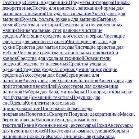
газетницы
Свечи, подсвечники
Предметы интерьера
Ширмы
декоративные
Посуда для выпечки, запекания
Формы для
выпечки, запекания
Посуда для запекания
Аксессуары для
выпечки
Бумага, фольга, рукава для выпечки
Бытовая
химия
Средства для стирки
Средства для посудомоечных
машин
Универсальные, специальные чистящие
средства
Чистящие средства для стекол и зеркал
Чистящие
средства для ванной и туалета
Чистящие средства для
кухни
Средства для мытья посуды
Чистящие средства для
мебели
Чистящие средства для напольных покрытий и
ковров
Средства для ухода за техникой
Освежители
воздуха
Средства от насекомых
Средства ухода за
одеждой
Средства ухода за обувью
Дезинфицирующие
средства
Аксессуары для бара
Сервировка для
напитков
Аксессуары для хранения напитков
Аксессуары для
приготовления коктейлей
Аксессуары для охлаждения
напитков
Наборы для бара, мини-бары
Штопоры, открывалки
для бутылок
Домашний текстиль
Подушки для
сна
Одеяла
Комплекты постельных
принадлежностей
Постельное белье
Пледы,
покрывала
Полотенца
Скатерти
Подушки декоративные
Маски,
беруши для сна
Наполнители для домашнего
текстиля
Ткани
Кухонные ножи, аксессуары
Ножи
Аксессуары
для кухонных ножей
Ножеточки и комплектующие
Ковры и
напольные покрытия
Ковры, циновки, шкуры
Ковры,