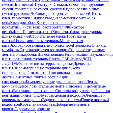
смеси
Шпатлевки
Штукатурки
Стяжки, самонивелирующие
смеси
Строительные смеси, составы
Гидроизоляционные
смеси
Грунтовки
Добавки для строительных смесей
Пены,
клеи, герметики
Жидкие гвозди
Герметики
Монтажная
пена
Клеи для обоев
Клеи для напольных
покрытий
Очистители, растворители
Фиксаторы
резьбы
Клеи
Герметики, пены
Кирпичи, блоки, тротуарная
плитка
Кирпичи
Строительные блоки
Тротуарная
плитка
Изоляционные материалы
Минеральная
вата
Экструдированный пенополистирол
Пенопласт
Пленки,
мембраны
Отражающая теплоизоляция
Гидроизоляционные
ленты
Поликарбонат
Шумоизоляция
Теплоизоляция
Звукоизоляц
плитные и пиломатериалы
Плиты OSB
Фанера
ДСП,
ЛДСП
Мебельные щиты
Террасные доски
Древесные
плиты
Пиломатериалы
Материалы для сухого
строительства
Гипсокартон
Гипсоволокнистые
листы
Цементные плиты
Профили для
гипсокартона
Комплектующие для гипсокартона
Ленты
армирующие
Уплотнительные ленты
Гипсовые и цементные
плиты
Вентиляторы вытяжные
Системы воздуховодов
Решетки
вентиляционные, диффузоры
Кровля и водосток
Черепица и
кровельные материалы
Водосточные системы
Поверхностный
водоотвод
Кровельные софиты
Доборные элементы
кровли
Гидроизоляционные