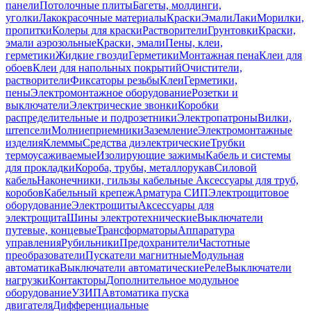
панели
Потолочные плиты
Багеты, молдинги,
уголки
Лакокрасочные материалы
Краски
Эмали
Лаки
Морилки,
пропитки
Колеры для краски
Растворители
Грунтовки
Краски,
эмали аэрозольные
Краски, эмали
Пены, клеи,
герметики
Жидкие гвозди
Герметики
Монтажная пена
Клеи для
обоев
Клеи для напольных покрытий
Очистители,
растворители
Фиксаторы резьбы
Клеи
Герметики,
пены
Электромонтажное оборудование
Розетки и
выключатели
Электрические звонки
Коробки
распределительные и подрозетники
Электропатроны
Вилки,
штепсели
Молниеприемники
Заземление
Электромонтажные
изделия
Клеммы
Средства диэлектрические
Трубки
термоусаживаемые
Изолирующие зажимы
Кабель и системы
для прокладки
Короба, трубы, металлорукав
Силовой
кабель
Наконечники, гильзы кабельные
Аксессуары для труб,
коробов
Кабельный крепеж
Арматура СИП
Электрощитовое
оборудование
Электрощиты
Аксессуары для
электрощита
Шины электротехнические
Выключатели
путевые, концевые
Трансформаторы
Аппаратура
управления
Рубильники
Предохранители
Частотные
преобразователи
Пускатели магнитные
Модульная
автоматика
Выключатели автоматические
Реле
Выключатели
нагрузки
Контакторы
Дополнительное модульное
оборудование
УЗИП
Автоматика пуска
двигателя
Дифференциальные