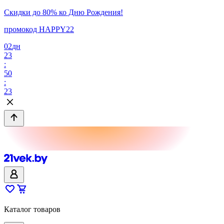
Скидки до 80% ко Дню Рождения!
промокод HAPPY22
02
дн
23
:
50
:
23
Каталог товаров