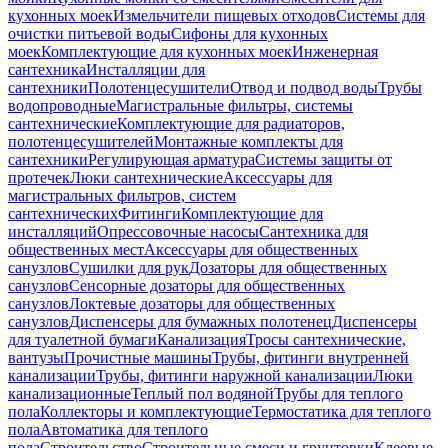
кухонных моек
Измельчители пищевых отходов
Системы для
очистки питьевой воды
Сифоны для кухонных
моек
Комплектующие для кухонных моек
Инженерная
сантехника
Инсталляции для
сантехники
Полотенцесушители
Отвод и подвод воды
Трубы
водопроводные
Магистральные фильтры, системы
сантехнические
Комплектующие для радиаторов,
полотенцесушителей
Монтажные комплекты для
сантехники
Регулирующая арматура
Системы защиты от
протечек
Люки сантехнические
Аксессуары для
магистральных фильтров, систем
сантехнических
Фитинги
Комплектующие для
инсталляций
Опрессовочные насосы
Сантехника для
общественных мест
Аксессуары для общественных
санузлов
Сушилки для рук
Дозаторы для общественных
санузлов
Сенсорные дозаторы для общественных
санузлов
Локтевые дозаторы для общественных
санузлов
Диспенсеры для бумажных полотенец
Диспенсеры
для туалетной бумаги
Канализация
Тросы сантехнические,
вантузы
Прочистные машины
Трубы, фитинги внутренней
канализации
Трубы, фитинги наружной канализации
Люки
канализационные
Теплый пол водяной
Трубы для теплого
пола
Коллекторы и комплектующие
Термостатика для теплого
пола
Автоматика для теплого
пола
Строительство
Строительные смеси и грунтовки
Клеевые