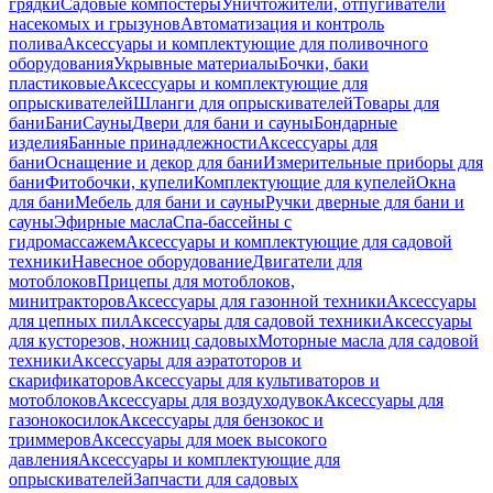
грядки
Садовые компостеры
Уничтожители, отпугиватели
насекомых и грызунов
Автоматизация и контроль
полива
Аксессуары и комплектующие для поливочного
оборудования
Укрывные материалы
Бочки, баки
пластиковые
Аксессуары и комплектующие для
опрыскивателей
Шланги для опрыскивателей
Товары для
бани
Бани
Сауны
Двери для бани и сауны
Бондарные
изделия
Банные принадлежности
Аксессуары для
бани
Оснащение и декор для бани
Измерительные приборы для
бани
Фитобочки, купели
Комплектующие для купелей
Окна
для бани
Мебель для бани и сауны
Ручки дверные для бани и
сауны
Эфирные масла
Спа-бассейны с
гидромассажем
Аксессуары и комплектующие для садовой
техники
Навесное оборудование
Двигатели для
мотоблоков
Прицепы для мотоблоков,
минитракторов
Аксессуары для газонной техники
Аксессуары
для цепных пил
Аксессуары для садовой техники
Аксессуары
для кусторезов, ножниц садовых
Моторные масла для садовой
техники
Аксессуары для аэратоторов и
скарификаторов
Аксессуары для культиваторов и
мотоблоков
Аксессуары для воздуходувок
Аксессуары для
газонокосилок
Аксессуары для бензокос и
триммеров
Аксессуары для моек высокого
давления
Аксессуары и комплектующие для
опрыскивателей
Запчасти для садовых