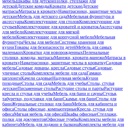
мебель
Шкафы для детской
Полки, стеллажи для
детской
Детские комоды
Кровати детские
Детские
матрасы
Матрасы в кроватку
Наматрасники, защитные чехлы
детские
Мебель для детского сада
Мебельная фурнитура и
аксессуары
Комплектующие для столов
Комплектующие для
стульев
Комплектующие для кроватей и кроваток
Аксессуары
для мебели
Комплектующие для мягкой
мебели
Комплектующие для корпусной мебели
Мебельная
фурнитура
Чехлы для мебели
Системы хранения для
кухни
Товары для безопасности детей
Мебель для самых
маленьких
Кроватки для новорожденных
Пеленальные
столики, комоды, матрасы
Манежи, кровати-манежи
Матрасы в
кроватку
Наматрасники, защитные чехлы в кроватку
Садовая
мебель
Садовые диваны, кресла
Садовые стулья
Садовые,
уличные столы
Комплекты мебели для сада
Гамаки,
шезлонги
Качели садовые
Надувная мебель
Кухни
походные
Столы для сада
Мебель для учебы
Столы, стулья
детские
Письменные столы
Растущие столы и парты
Растущие
кресла и стулья для учебы
Мебель для бани и сауны
Стулья,
табуретки, подставки для бани
Скамьи для бани
Столы для
бани
Журнальные столики для бани
Мебель для кабинета и
офиса
Столы офисные, компьютерные
Кресла, стулья для
офиса
Мягкая мебель для офиса
Шкафы офисные
Стеллажи,
полки для документов
Офисные тумбы
Комплекты мебели для
кабинета
Мебель для лоджии и балкона
Комплекты мебели для