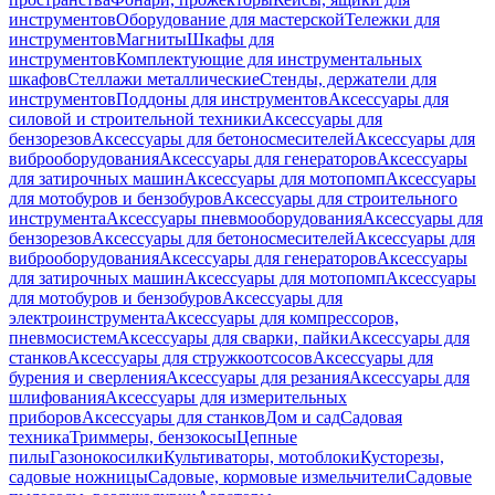
инструментов
Оборудование для мастерской
Тележки для
инструментов
Магниты
Шкафы для
инструментов
Комплектующие для инструментальных
шкафов
Стеллажи металлические
Стенды, держатели для
инструментов
Поддоны для инструментов
Аксессуары для
силовой и строительной техники
Аксессуары для
бензорезов
Аксессуары для бетоносмесителей
Аксессуары для
виброоборудования
Аксессуары для генераторов
Аксессуары
для затирочных машин
Аксессуары для мотопомп
Аксессуары
для мотобуров и бензобуров
Аксессуары для строительного
инструмента
Аксессуары пневмооборудования
Аксессуары для
бензорезов
Аксессуары для бетоносмесителей
Аксессуары для
виброоборудования
Аксессуары для генераторов
Аксессуары
для затирочных машин
Аксессуары для мотопомп
Аксессуары
для мотобуров и бензобуров
Аксессуары для
электроинструмента
Аксессуары для компрессоров,
пневмосистем
Аксессуары для сварки, пайки
Аксессуары для
станков
Аксессуары для стружкоотсосов
Аксессуары для
бурения и сверления
Аксессуары для резания
Аксессуары для
шлифования
Аксессуары для измерительных
приборов
Аксессуары для станков
Дом и сад
Садовая
техника
Триммеры, бензокосы
Цепные
пилы
Газонокосилки
Культиваторы, мотоблоки
Кусторезы,
садовые ножницы
Садовые, кормовые измельчители
Садовые