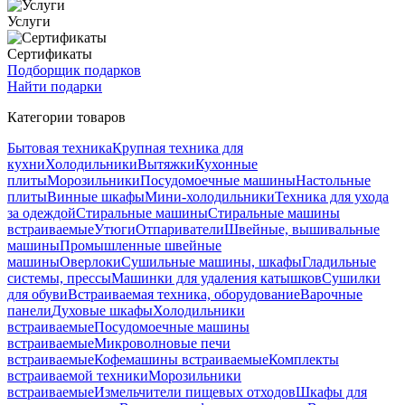
Услуги
Сертификаты
Подборщик подарков
Найти подарки
Категории товаров
Бытовая техника
Крупная техника для
кухни
Холодильники
Вытяжки
Кухонные
плиты
Морозильники
Посудомоечные машины
Настольные
плиты
Винные шкафы
Мини-холодильники
Техника для ухода
за одеждой
Стиральные машины
Стиральные машины
встраиваемые
Утюги
Отпариватели
Швейные, вышивальные
машины
Промышленные швейные
машины
Оверлоки
Сушильные машины, шкафы
Гладильные
системы, прессы
Машинки для удаления катышков
Сушилки
для обуви
Встраиваемая техника, оборудование
Варочные
панели
Духовые шкафы
Холодильники
встраиваемые
Посудомоечные машины
встраиваемые
Микроволновые печи
встраиваемые
Кофемашины встраиваемые
Комплекты
встраиваемой техники
Морозильники
встраиваемые
Измельчители пищевых отходов
Шкафы для