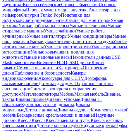
наушники
Кресла геймерские
Столы геймерские
Игровые
микрофоны
Игровая мультимедиа акустика
Аксессуары для
геймеров
Фигурки Funko Pop
Подставки для
ноутбуков
Светодиодные ленты
Лампы для мониторов
Умная
техника
Умные роботы-пылесосы
Умные телевизоры
Умные
стиральные машины
Умные чайники
Умные роботы
кулинарные
Умные вентиляторы
Умные кондиционеры
Умные
обогреватели
Умные увлажнители, очистители воздуха
Умные
отопительные котлы
Умные проветриватели
Умные радиочасы,
метеостанции
Умные кормушки и поилки для
животных
Умные напольные весы
Накопители данных
USB
Flash накопители
Внешние HDD, SSD диски
Карты
памяти
Сетевые накопители
Картридеры
Оптические
диски
Наблюдение и безопасность
Камеры
видеонаблюдения
Аксессуары для CCTV
Домофоны,
вызывные панели
Датчики для дома
Охранные системы,
сигнализации
Системы контроля и управления
доступом
Металлодетекторы
Мебель
Мягкая мебель
Диваны,
тахты
Диваны прямые
Диваны угловые
Диваны П-
образные
Кухонные уголки, диваны
Диваны
модульные
Детские диваны
Диваны садовые
Комплекты мягкой
мебели
Бескаркасные кресла-мешки и диваны
Надувные
диваны
Кресла
Кресла
Кресла-мешки и пуфы
Кресла-качалки,
кресла-маятники
Детские кресла, пуфы
Надувные кресла
Пуфы,
оттоманки
Кресла-кровати
Игровая мебель
Кресла