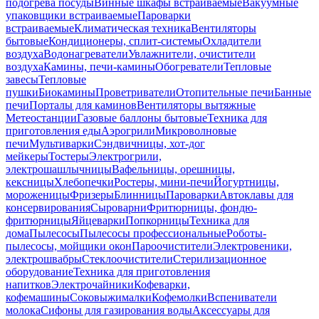
подогрева посуды
Винные шкафы встраиваемые
Вакуумные
упаковщики встраиваемые
Пароварки
встраиваемые
Климатическая техника
Вентиляторы
бытовые
Кондиционеры, сплит-системы
Охладители
воздуха
Водонагреватели
Увлажнители, очистители
воздуха
Камины, печи-камины
Обогреватели
Тепловые
завесы
Тепловые
пушки
Биокамины
Проветриватели
Отопительные печи
Банные
печи
Порталы для каминов
Вентиляторы вытяжные
Метеостанции
Газовые баллоны бытовые
Техника для
приготовления еды
Аэрогрили
Микроволновые
печи
Мультиварки
Сэндвичницы, хот-дог
мейкеры
Тостеры
Электрогрили,
электрошашлычницы
Вафельницы, орешницы,
кексницы
Хлебопечки
Ростеры, мини-печи
Йогуртницы,
мороженицы
Фризеры
Блинницы
Пароварки
Автоклавы для
консервирования
Сыроварни
Фритюрницы, фондю-
фритюрницы
Яйцеварки
Попкорницы
Техника для
дома
Пылесосы
Пылесосы профессиональные
Роботы-
пылесосы, мойщики окон
Пароочистители
Электровеники,
электрошвабры
Стеклоочистители
Стерилизационное
оборудование
Техника для приготовления
напитков
Электрочайники
Кофеварки,
кофемашины
Соковыжималки
Кофемолки
Вспениватели
молока
Сифоны для газирования воды
Аксессуары для