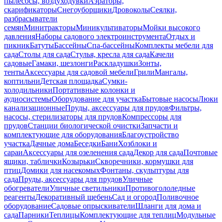
пылесосы, воздуходувки
Аэраторы,
скарификаторы
Снегоуборщики
Дровоколы
Сеялки,
разбрасыватели
семян
Минитракторы
Миникультиваторы
Мойки высокого
давления
Наборы садового электроинструмента
Отдых и
пикник
Батуты
Бассейны
Спа-бассейны
Комплекты мебели для
сада
Столы для сада
Стулья, кресла для сада
Качели
садовые
Гамаки, шезлонги
Раскладушки
Зонты,
тенты
Аксессуары для садовой мебели
Грили
Мангалы,
коптильни
Детская площадка
Сумки-
холодильники
Портативные колонки и
аудиосистемы
Оборудование для участка
Бытовые насосы
Люки
канализационные
Пруды, аксессуары для прудов
Фильтры,
насосы, стерилизаторы для прудов
Компрессоры для
прудов
Станции биологической очистки
Запчасти и
комплектующие для оборудования
Благоустройство
участка
Дачные дома
Беседки
Бани
Хозблоки и
сараи
Аксессуары для озеленения сада
Декор для сада
Почтовые
ящики, таблички
Козырьки
Скворечники, кормушки для
птиц
Домики для насекомых
Фонтаны, скульптуры для
сада
Пруды, аксессуары для прудов
Уличные
обогреватели
Уличные светильники
Противогололедные
реагенты
Декоративный щебень
Сад и огород
Поливочное
оборудование
Садовые опрыскиватели
Шланги для дома и
сада
Парники
Теплицы
Комплектующие для теплиц
Модульные