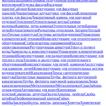
материалы
Шифер
Профнастил
Рулонная кровля
Кровельная
вентиляция
Отделка фасада
Фасадные
панели
Сайдинг
Комплектующие для фасадных
панелей
Декоративные штукатурки для фасада
Клинкерная
плитка для фасада
Декоративный камень для наружной
отделки
Отопление
Отопительные котлы
Газовые
колонки
Камины, печи-камины
Отопительные печи
Банные
печи
Водонагреватели
Радиаторы отопления, батареи
Теплый
пол
Теплые плинтусы
Системы антиобледенения
Управление
климатической техникой
Комплектующие для отопительного
оборудования
Стабилизаторы напряжения
Насосы
циркуляционные
Регулирующая арматура
Отвод и подвод
воды
Дымоходы и комплектующие
Управление климатической
техникой
Комплектующие для радиаторов
Комплектующие для
теплого пола
Топливо и аксессуары для отопительного
оборудования
Комплектующие для печей, каминов
Аксессуары
для каминов, печей
Комплектующие для отопительных котлов,
водонагревателей
Канализация
Тросы сантехнические,
вантузы
Прочистные машины
Трубы, фитинги внутренней
канализации
Трубы, фитинги наружной канализации
Люки
канализационные
Металлопрокат
Металлопрокат
Сваи
Заборы,
ограждения
Автоматика для ворот
Крепежные
изделия
Саморезы, шурупы
Гвозди
Анкеры, дюбели
Скобы,
штифты
Перфорированный крепеж
Гайки,
шайбы
Заклепки
Болты, винты, шпильки
Хомуты
Химические