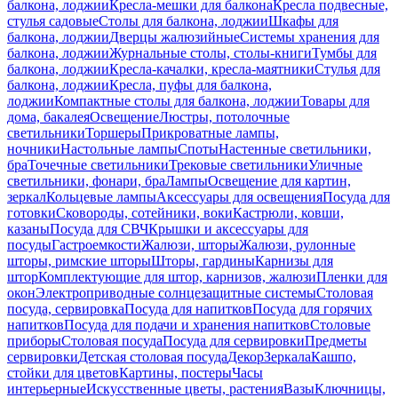
балкона, лоджии
Кресла-мешки для балкона
Кресла подвесные,
стулья садовые
Столы для балкона, лоджии
Шкафы для
балкона, лоджии
Дверцы жалюзийные
Системы хранения для
балкона, лоджии
Журнальные столы, столы-книги
Тумбы для
балкона, лоджии
Кресла-качалки, кресла-маятники
Стулья для
балкона, лоджии
Кресла, пуфы для балкона,
лоджии
Компактные столы для балкона, лоджии
Товары для
дома, бакалея
Освещение
Люстры, потолочные
светильники
Торшеры
Прикроватные лампы,
ночники
Настольные лампы
Споты
Настенные светильники,
бра
Точечные светильники
Трековые светильники
Уличные
светильники, фонари, бра
Лампы
Освещение для картин,
зеркал
Кольцевые лампы
Аксессуары для освещения
Посуда для
готовки
Сковороды, сотейники, воки
Кастрюли, ковши,
казаны
Посуда для СВЧ
Крышки и аксессуары для
посуды
Гастроемкости
Жалюзи, шторы
Жалюзи, рулонные
шторы, римские шторы
Шторы, гардины
Карнизы для
штор
Комплектующие для штор, карнизов, жалюзи
Пленки для
окон
Электроприводные солнцезащитные системы
Столовая
посуда, сервировка
Посуда для напитков
Посуда для горячих
напитков
Посуда для подачи и хранения напитков
Столовые
приборы
Столовая посуда
Посуда для сервировки
Предметы
сервировки
Детская столовая посуда
Декор
Зеркала
Кашпо,
стойки для цветов
Картины, постеры
Часы
интерьерные
Искусственные цветы, растения
Вазы
Ключницы,