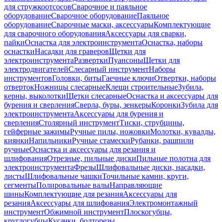
для стружкоотсосов
Сварочное и паяльное
оборудование
Сварочное оборудование
Паяльное
оборудование
Сварочные маски, аксессуары
Комплектующие
для сварочного оборудования
Аксессуары для сварки,
пайки
Оснастка для электроинструмента
Оснастка, наборы
оснастки
Насадки для граверов
Щетки для
электроинструмента
Развертки
Пуансоны
Щетки для
электродвигателей
Слесарный инструмент
Наборы
инструментов
Головки, биты
Гаечные ключи
Отвертки, наборы
отверток
Ножницы слесарные
Клещи строительные
Зубила,
керны, выколотки
Щетки слесарные
Оснастка и аксессуары для
бурения и сверления
Сверла, буры, зенкеры
Коронки
Зубила для
электроинструмента
Аксессуары для бурения и
сверления
Столярный инструмент
Тиски, струбцины,
гейферные зажимы
Ручные пилы, ножовки
Молотки, кувалды,
киянки
Напильники
Ручные стамески
Рубанки, рашпили
ручные
Оснастка и аксессуары для резания и
шлифования
Отрезные, пильные диски
Пильные полотна для
электроинструмента
Фрезы
Шлифовальные диски, насадки,
листы
Шлифовальные чашки
Точильные камни, круги,
сегменты
Полировальные валы
Направляющие
шины
Комплектующие для резания
Аксессуары для
резания
Аксессуары для шлифования
Электромонтажный
инструмент
Обжимной инструмент
Плоскогубцы,
круглогубцы
Кусачки, болторезы,