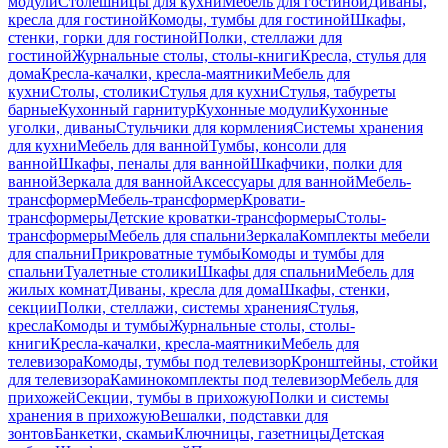
модули
Столешницы для кухни
Мебель для гостиной
Диваны,
кресла для гостиной
Комоды, тумбы для гостиной
Шкафы,
стенки, горки для гостиной
Полки, стеллажи для
гостиной
Журнальные столы, столы-книги
Кресла, стулья для
дома
Кресла-качалки, кресла-маятники
Мебель для
кухни
Столы, столики
Стулья для кухни
Стулья, табуреты
барные
Кухонный гарнитур
Кухонные модули
Кухонные
уголки, диваны
Стульчики для кормления
Системы хранения
для кухни
Мебель для ванной
Тумбы, консоли для
ванной
Шкафы, пеналы для ванной
Шкафчики, полки для
ванной
Зеркала для ванной
Аксессуары для ванной
Мебель-
трансформер
Мебель-трансформер
Кровати-
трансформеры
Детские кроватки-трансформеры
Столы-
трансформеры
Мебель для спальни
Зеркала
Комплекты мебели
для спальни
Прикроватные тумбы
Комоды и тумбы для
спальни
Туалетные столики
Шкафы для спальни
Мебель для
жилых комнат
Диваны, кресла для дома
Шкафы, стенки,
секции
Полки, стеллажи, системы хранения
Стулья,
кресла
Комоды и тумбы
Журнальные столы, столы-
книги
Кресла-качалки, кресла-маятники
Мебель для
телевизора
Комоды, тумбы под телевизор
Кронштейны, стойки
для телевизора
Каминокомплекты под телевизор
Мебель для
прихожей
Секции, тумбы в прихожую
Полки и системы
хранения в прихожую
Вешалки, подставки для
зонтов
Банкетки, скамьи
Ключницы, газетницы
Детская