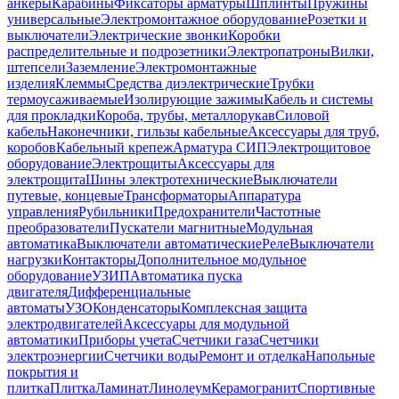
анкеры
Карабины
Фиксаторы арматуры
Шплинты
Пружины
универсальные
Электромонтажное оборудование
Розетки и
выключатели
Электрические звонки
Коробки
распределительные и подрозетники
Электропатроны
Вилки,
штепсели
Заземление
Электромонтажные
изделия
Клеммы
Средства диэлектрические
Трубки
термоусаживаемые
Изолирующие зажимы
Кабель и системы
для прокладки
Короба, трубы, металлорукав
Силовой
кабель
Наконечники, гильзы кабельные
Аксессуары для труб,
коробов
Кабельный крепеж
Арматура СИП
Электрощитовое
оборудование
Электрощиты
Аксессуары для
электрощита
Шины электротехнические
Выключатели
путевые, концевые
Трансформаторы
Аппаратура
управления
Рубильники
Предохранители
Частотные
преобразователи
Пускатели магнитные
Модульная
автоматика
Выключатели автоматические
Реле
Выключатели
нагрузки
Контакторы
Дополнительное модульное
оборудование
УЗИП
Автоматика пуска
двигателя
Дифференциальные
автоматы
УЗО
Конденсаторы
Комплексная защита
электродвигателей
Аксессуары для модульной
автоматики
Приборы учета
Счетчики газа
Счетчики
электроэнергии
Счетчики воды
Ремонт и отделка
Напольные
покрытия и
плитка
Плитка
Ламинат
Линолеум
Керамогранит
Спортивные