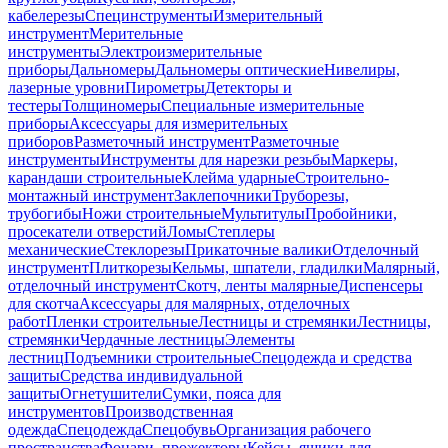
кабелерезы
Специнструменты
Измерительный
инструмент
Мерительные
инструменты
Электроизмерительные
приборы
Дальномеры
Дальномеры оптические
Нивелиры,
лазерные уровни
Пирометры
Детекторы и
тестеры
Толщиномеры
Специальные измерительные
приборы
Аксессуары для измерительных
приборов
Разметочный инструмент
Разметочные
инструменты
Инструменты для нарезки резьбы
Маркеры,
карандаши строительные
Клейма ударные
Строительно-
монтажный инструмент
Заклепочники
Труборезы,
трубогибы
Ножи строительные
Мультитулы
Пробойники,
просекатели отверстий
Ломы
Степлеры
механические
Стеклорезы
Прикаточные валики
Отделочный
инструмент
Плиткорезы
Кельмы, шпатели, гладилки
Малярный,
отделочный инструмент
Скотч, ленты малярные
Диспенсеры
для скотча
Аксессуары для малярных, отделочных
работ
Пленки строительные
Лестницы и стремянки
Лестницы,
стремянки
Чердачные лестницы
Элементы
лестниц
Подъемники строительные
Спецодежда и средства
защиты
Средства индивидуальной
защиты
Огнетушители
Сумки, пояса для
инструментов
Производственная
одежда
Спецодежда
Спецобувь
Организация рабочего
пространства
Фонари, прожекторы
Кейсы, ящики для