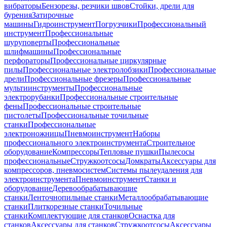
вибраторы
Бензорезы, резчики швов
Стойки, дрели для
бурения
Затирочные
машины
Гидроинструмент
Погрузчики
Профессиональный
инструмент
Профессиональные
шуруповерты
Профессиональные
шлифмашины
Профессиональные
перфораторы
Профессиональные циркулярные
пилы
Профессиональные электролобзики
Профессиональные
дрели
Профессиональные фрезеры
Профессиональные
мультиинструменты
Профессиональные
электрорубанки
Профессиональные строительные
фены
Профессиональные строительные
пистолеты
Профессиональные точильные
станки
Профессиональные
электроножницы
Пневмоинструмент
Наборы
профессионального электроинструмента
Строительное
оборудование
Компрессоры
Тепловые пушки
Пылесосы
профессиональные
Стружкоотсосы
Домкраты
Аксессуары для
компрессоров, пневмосистем
Системы пылеудаления для
электроинструмента
Пневмоинструмент
Станки и
оборудование
Деревообрабатывающие
станки
Ленточнопильные станки
Металлообрабатывающие
станки
Плиткорезные станки
Точильные
станки
Комплектующие для станков
Оснастка для
станков
Аксессуары для станков
Стружкоотсосы
Аксессуары