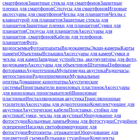
смартфонов
Защитные стекла для смартфонов
Защитные
пленки для смартфонов
Стилусы для смартфонов
Игровые
аксессуары для смартфонов
Чехлы для планшетов
Чехлы с
клавиатурой для планшетов
Защитные стекла для
планшетов
Защитные пленки для планшетов
Сумки для
планшетов
Стилусы для планшетов
Аксессуары для
планшетов, смартфонов
Кабели для телефонов,
планшетов
Фото,
видеосъемка
Фотоаппараты
Видеокамеры
Экшн-камеры
Карты
памяти
Объективы
Вспышки
Аксессуары для камер
Сумки и
чехлы для камер
Зарядные устройства, аккумуляторы для фото,
видеокамер
Аксессуары для объективов
Штативы
Цифровые
фоторамки
Аудиотехника
Мультимедиа акустика
Радиочасы,
метеостанции
Радиоприемники
Музыкальные
центры
Домашние кинотеатры
Акустические
системы
Проигрыватели виниловых пластинок
Аксессуары
для виниловых проигрывателей
Виниловые
пластинки
Инсталляционная акустика
Трансляционные
усилители
Аксессуары для аудиотехники
Комплектующие для
акустики
Акустические кабели
Подставки, стойки для
акустики
Сумки, чехлы для акустики
Оборудование для
фотостудии
Кольцевые лампы
Фоны для фотостудии
Студийное
освещение
Насадки светоформирующие для
фотостудии
Фотозонты, отражатели
Оборудование для
предметной съемки
Вспышки студийные
Комплекты