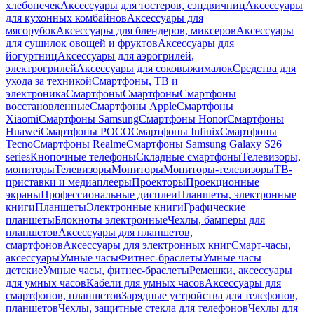
хлебопечек
Аксессуары для тостеров, сэндвичниц
Аксессуары
для кухонных комбайнов
Аксессуары для
мясорубок
Аксессуары для блендеров, миксеров
Аксессуары
для сушилок овощей и фруктов
Аксессуары для
йогуртниц
Аксессуары для аэрогрилей,
электрогрилей
Аксессуары для соковыжималок
Средства для
ухода за техникой
Смартфоны, ТВ и
электроника
Смартфоны
Смартфоны
Смартфоны
восстановленные
Смартфоны Apple
Смартфоны
Xiaomi
Смартфоны Samsung
Смартфоны Honor
Смартфоны
Huawei
Смартфоны POCO
Смартфоны Infinix
Смартфоны
Tecno
Смартфоны Realme
Смартфоны Samsung Galaxy S26
series
Кнопочные телефоны
Складные смартфоны
Телевизоры,
мониторы
Телевизоры
Мониторы
Мониторы-телевизоры
ТВ-
приставки и медиаплееры
Проекторы
Проекционные
экраны
Профессиональные дисплеи
Планшеты, электронные
книги
Планшеты
Электронные книги
Графические
планшеты
Блокноты электронные
Чехлы, бамперы для
планшетов
Аксессуары для планшетов,
смартфонов
Аксессуары для электронных книг
Смарт-часы,
аксессуары
Умные часы
Фитнес-браслеты
Умные часы
детские
Умные часы, фитнес-браслеты
Ремешки, аксессуары
для умных часов
Кабели для умных часов
Аксессуары для
смартфонов, планшетов
Зарядные устройства для телефонов,
планшетов
Чехлы, защитные стекла для телефонов
Чехлы для