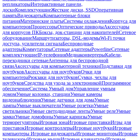
репликаторы
Интерактивные панели,
доски
Комплектующие
Жесткие диски, SSD
Оперативная
память
Видеокарты
Компьютерные блоки
питания
Материнские платы
Системы охлаждения
Корпуса для
компьютеров
Процессоры
Оптические приводы
Аксессуары
для корпусов ПК
Боксы, док-станции для накопителей
Сетевое
оборудование
Маршрутизаторы, DSL-модемы
Wi-Fi точки
доступа, усилители сигнала
Беспроводные
адаптеры
Коммутаторы
Сетевые адаптеры
Powerline
Сетевые
комплектующие
IP-телефония
Медиаконвертеры
Кабели,
переходники сетевые
Антенны для беспроводной
связи
Аксессуары для компьютерной техники
Подставки для
ноутбуков
Аксессуары для ноутбуков
Очки для
компьютера
Рюкзаки для ноутбуков
Сумки, чехлы для
ноутбуков
Средства для ухода за электроникой
Программное
обеспечение
Система Умный дом
Управление умным
домом
Умные колонки, станции
Умные камеры
видеонаблюдения
Умные датчики для дома
Умные
лампы
Умные выключатели
Умные розетки
Умные
светильники
Умные светодиодные ленты
Умные реле
Умные
замки
Умные домофоны
Умные карнизы
Умные
терморегуляторы
Игровая зона
Игровые приставки
Игры для
приставок
Игровые контроллеры
Игровые ноутбуки
Игровые
компьютеры
Игровые видеокарты
Игровые мониторы
Игровые
телевизоры
Игровые мыши
Игровые клавиатуры
Игровые