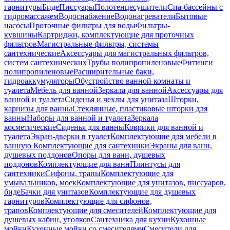
гарнитуры
Биде
Писсуары
Полотенцесушители
Спа-бассейны с
гидромассажем
Водоснабжение
Водонагреватели
Бытовые
насосы
Проточные фильтры для воды
Фильтры-
кувшины
Картриджи, комплектующие для проточных
фильтров
Магистральные фильтры, системы
сантехнические
Аксессуары для магистральных фильтров,
систем сантехнических
Трубы полипропиленовые
Фитинги
полипропиленовые
Расширительные баки,
гидроаккумуляторы
Обустройство ванной комнаты и
туалета
Мебель для ванной
Зеркала для ванной
Аксессуары для
ванной и туалета
Сиденья и чехлы для унитаза
Шторки,
карнизы для ванны
Стеклянные, пластиковые шторки для
ванны
Наборы для ванной и туалета
Зеркала
косметические
Сиденья для ванны
Коврики для ванной и
туалета
Экран-дверки в туалет
Комплектующие для мебели в
ванную
Комплектующие для сантехники
Экраны для ванн,
душевых поддонов
Опоры для ванн, душевых
поддонов
Комплектующие для ванн
Плинтусы для
сантехники
Сифоны, трапы
Комплектующие для
умывальников, моек
Комплектующие для унитазов, писсуаров,
биде
Бачки для унитазов
Комплектующие для душевых
гарнитуров
Комплектующие для сифонов,
трапов
Комплектующие для смесителей
Комплектующие для
душевых кабин, уголков
Сантехника для кухни
Кухонные
мойки
Кухонные мойки со смесителями
Смесители для