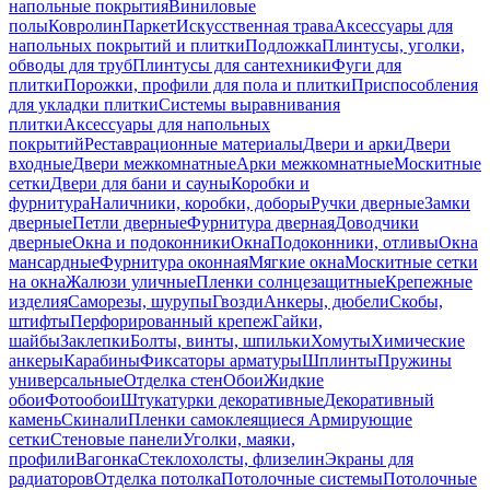
напольные покрытия
Виниловые
полы
Ковролин
Паркет
Искусственная трава
Аксессуары для
напольных покрытий и плитки
Подложка
Плинтусы, уголки,
обводы для труб
Плинтусы для сантехники
Фуги для
плитки
Порожки, профили для пола и плитки
Приспособления
для укладки плитки
Системы выравнивания
плитки
Аксессуары для напольных
покрытий
Реставрационные материалы
Двери и арки
Двери
входные
Двери межкомнатные
Арки межкомнатные
Москитные
сетки
Двери для бани и сауны
Коробки и
фурнитура
Наличники, коробки, доборы
Ручки дверные
Замки
дверные
Петли дверные
Фурнитура дверная
Доводчики
дверные
Окна и подоконники
Окна
Подоконники, отливы
Окна
мансардные
Фурнитура оконная
Мягкие окна
Москитные сетки
на окна
Жалюзи уличные
Пленки солнцезащитные
Крепежные
изделия
Саморезы, шурупы
Гвозди
Анкеры, дюбели
Скобы,
штифты
Перфорированный крепеж
Гайки,
шайбы
Заклепки
Болты, винты, шпильки
Хомуты
Химические
анкеры
Карабины
Фиксаторы арматуры
Шплинты
Пружины
универсальные
Отделка стен
Обои
Жидкие
обои
Фотообои
Штукатурки декоративные
Декоративный
камень
Скинали
Пленки самоклеящиеся
Армирующие
сетки
Стеновые панели
Уголки, маяки,
профили
Вагонка
Стеклохолсты, флизелин
Экраны для
радиаторов
Отделка потолка
Потолочные системы
Потолочные