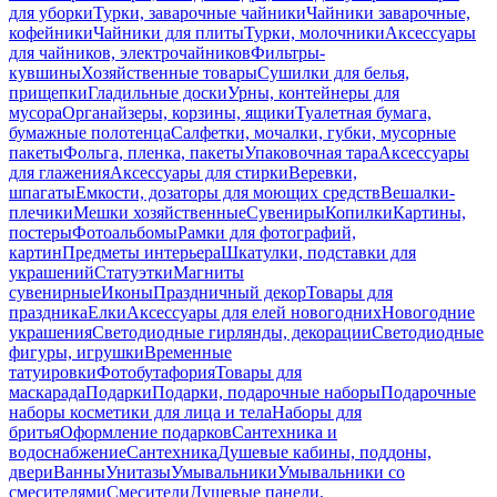
для уборки
Турки, заварочные чайники
Чайники заварочные,
кофейники
Чайники для плиты
Турки, молочники
Аксессуары
для чайников, электрочайников
Фильтры-
кувшины
Хозяйственные товары
Сушилки для белья,
прищепки
Гладильные доски
Урны, контейнеры для
мусора
Органайзеры, корзины, ящики
Туалетная бумага,
бумажные полотенца
Салфетки, мочалки, губки, мусорные
пакеты
Фольга, пленка, пакеты
Упаковочная тара
Аксессуары
для глажения
Аксессуары для стирки
Веревки,
шпагаты
Емкости, дозаторы для моющих средств
Вешалки-
плечики
Мешки хозяйственные
Сувениры
Копилки
Картины,
постеры
Фотоальбомы
Рамки для фотографий,
картин
Предметы интерьера
Шкатулки, подставки для
украшений
Статуэтки
Магниты
сувенирные
Иконы
Праздничный декор
Товары для
праздника
Елки
Аксессуары для елей новогодних
Новогодние
украшения
Светодиодные гирлянды, декорации
Светодиодные
фигуры, игрушки
Временные
татуировки
Фотобутафория
Товары для
маскарада
Подарки
Подарки, подарочные наборы
Подарочные
наборы косметики для лица и тела
Наборы для
бритья
Оформление подарков
Сантехника и
водоснабжение
Сантехника
Душевые кабины, поддоны,
двери
Ванны
Унитазы
Умывальники
Умывальники со
смесителями
Смесители
Душевые панели,