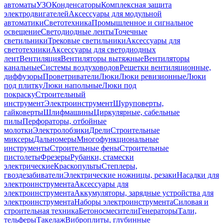
автоматы
УЗО
Конденсаторы
Комплексная защита
электродвигателей
Аксессуары для модульной
автоматики
Светотехника
Промышленное и сигнальное
освещение
Светодиодные ленты
Точечные
светильники
Трековые светильники
Аксессуары для
светотехники
Аксессуары для светодиодных
лент
Вентиляция
Вентиляторы вытяжные
Вентиляторы
канальные
Системы воздуховодов
Решетки вентиляционные,
диффузоры
Проветриватели
Люки
Люки ревизионные
Люки
под плитку
Люки напольные
Люки под
покраску
Строительный
инструмент
Электроинструмент
Шуруповерты,
гайковерты
Шлифмашины
Циркулярные, сабельные
пилы
Перфораторы, отбойные
молотки
Электролобзики
Дрели
Строительные
миксеры
Дальномеры
Многофункциональные
инструменты
Строительные фены
Строительные
пистолеты
Фрезеры
Рубанки, стамески
электрические
Краскопульты
Степлеры,
гвоздезабиватели
Электрические ножницы, резаки
Насадки для
электроинструмента
Аксессуары для
электроинструмента
Аккумуляторы, зарядные устройства для
электроинструмента
Наборы электроинструмента
Силовая и
строительная техника
Бетоносмесители
Генераторы
Тали,
тельферы
Такелаж
Виброплиты, глубинные