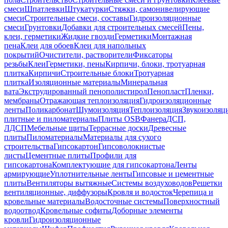
смеси
Шпатлевки
Штукатурки
Стяжки, самонивелирующие
смеси
Строительные смеси, составы
Гидроизоляционные
смеси
Грунтовки
Добавки для строительных смесей
Пены,
клеи, герметики
Жидкие гвозди
Герметики
Монтажная
пена
Клеи для обоев
Клеи для напольных
покрытий
Очистители, растворители
Фиксаторы
резьбы
Клеи
Герметики, пены
Кирпичи, блоки, тротуарная
плитка
Кирпичи
Строительные блоки
Тротуарная
плитка
Изоляционные материалы
Минеральная
вата
Экструдированный пенополистирол
Пенопласт
Пленки,
мембраны
Отражающая теплоизоляция
Гидроизоляционные
ленты
Поликарбонат
Шумоизоляция
Теплоизоляция
Звукоизоляц
плитные и пиломатериалы
Плиты OSB
Фанера
ДСП,
ЛДСП
Мебельные щиты
Террасные доски
Древесные
плиты
Пиломатериалы
Материалы для сухого
строительства
Гипсокартон
Гипсоволокнистые
листы
Цементные плиты
Профили для
гипсокартона
Комплектующие для гипсокартона
Ленты
армирующие
Уплотнительные ленты
Гипсовые и цементные
плиты
Вентиляторы вытяжные
Системы воздуховодов
Решетки
вентиляционные, диффузоры
Кровля и водосток
Черепица и
кровельные материалы
Водосточные системы
Поверхностный
водоотвод
Кровельные софиты
Доборные элементы
кровли
Гидроизоляционные