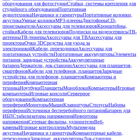
оборудования для фотостудии
Стойки, системы крепления для
студийного оборудования
Портативная
аудиотехника
Наушники и гарнитуры
Портативные колонки,
акустика
Умные колонки
MP3-плееры
Диктофоны
CD-
проигрыватели
Аксессуары для телевизоров
Кронштейны,
стойки
Кабели для телевизоров
Подписки на видеосервисы
ТВ-
антенны
ТВ-тюнеры
Аксессуары для ТВ
Аксессуары для
проектора
Очки 3D
Средства для ухода за
электроникой
Кабели, переходники
Аксессуары для
портативных устройств
Портативные аккумуляторы
Элементы
питания, зарядные устройства
Аккумуляторные
батареи
Держатели, док-станции
Аксессуары для планшетов,
смартфонов
Кабели для телефонов, планшетов
Зарядные
устройства для телефонов, планшетов
Компьютеры и
периферия
Компьютерная
техника
Ноутбуки
Планшеты
Моноблоки
Компьютеры
Игровые
компьютеры
Игровые консоли
Серверное
оборудование
Компьютерная
периферия
Мониторы
Мыши
Клавиатуры
Стилусы
Наборы
периферии
Источники бесперебойного питания
Батареи для
ИБП
Стабилизаторы напряжения
Инверторы
напряжения
Сетевые фильтры, удлинители
Веб-
камеры
Игровые контроллеры
Мультимедиа
акустика
Наушники и гарнитуры
Компьютерные кабели,
переходники
Зарядные, аккумуляторы
Док-станции,