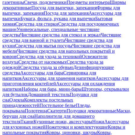
газетницы
Свечи, подсвечники
Предметы интерьера
Ширмы
декоративные
Посуда для выпечки, запекания
Формы для
выпечки, запекания
Посуда для запекания
Аксессуары для
выпечки
Бумага, фольга, рукава для выпечки
Бытовая
химия
Средства для стирки
Средства для посудомоечных
машин
Универсальные, специальные чистящие
средства
Чистящие средства для стекол и зеркал
Чистящие
средства для ванной и туалета
Чистящие средства для
кухни
Средства для мытья посуды
Чистящие средства для
мебели
Чистящие средства для напольных покрытий и
ковров
Средства для ухода за техникой
Освежители
воздуха
Средства от насекомых
Средства ухода за
одеждой
Средства ухода за обувью
Дезинфицирующие
средства
Аксессуары для бара
Сервировка для
напитков
Аксессуары для хранения напитков
Аксессуары для
приготовления коктейлей
Аксессуары для охлаждения
напитков
Наборы для бара, мини-бары
Штопоры, открывалки
для бутылок
Домашний текстиль
Подушки для
сна
Одеяла
Комплекты постельных
принадлежностей
Постельное белье
Пледы,
покрывала
Полотенца
Скатерти
Подушки декоративные
Маски,
беруши для сна
Наполнители для домашнего
текстиля
Ткани
Кухонные ножи, аксессуары
Ножи
Аксессуары
для кухонных ножей
Ножеточки и комплектующие
Ковры и
напольные покрытия
Ковры, циновки, шкуры
Ковры,