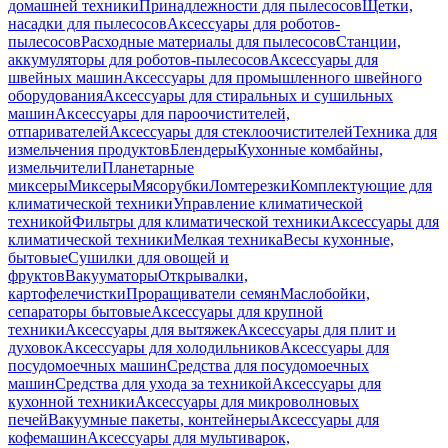
домашней техники
Принадлежности для пылесосов
Щетки,
насадки для пылесосов
Аксессуары для роботов-
пылесосов
Расходные материалы для пылесосов
Станции,
аккумуляторы для роботов-пылесосов
Аксессуары для
швейных машин
Аксессуары для промышленного швейного
оборудования
Аксессуары для стиральных и сушильных
машин
Аксессуары для пароочистителей,
отпаривателей
Аксессуары для стеклоочистителей
Техника для
измельчения продуктов
Блендеры
Кухонные комбайны,
измельчители
Планетарные
миксеры
Миксеры
Мясорубки
Ломтерезки
Комплектующие для
климатической техники
Управление климатической
техникой
Фильтры для климатической техники
Аксессуары для
климатической техники
Мелкая техника
Весы кухонные,
бытовые
Сушилки для овощей и
фруктов
Вакууматоры
Открывалки,
картофелечистки
Проращиватели семян
Маслобойки,
сепараторы бытовые
Аксессуары для крупной
техники
Аксессуары для вытяжек
Аксессуары для плит и
духовок
Аксессуары для холодильников
Аксессуары для
посудомоечных машин
Средства для посудомоечных
машин
Средства для ухода за техникой
Аксессуары для
кухонной техники
Аксессуары для микроволновых
печей
Вакуумные пакеты, контейнеры
Аксессуары для
кофемашин
Аксессуары для мультиварок,