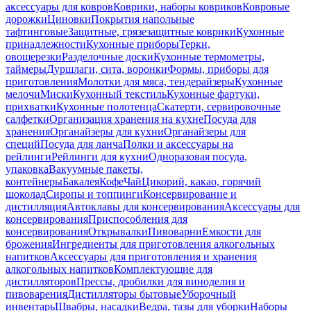
аксессуары для ковров
Коврики, наборы ковриков
Ковровые
дорожки
Циновки
Покрытия напольные
тафтинговые
Защитные, грязезащитные коврики
Кухонные
принадлежности
Кухонные приборы
Терки,
овощерезки
Разделочные доски
Кухонные термометры,
таймеры
Дуршлаги, сита, воронки
Формы, приборы для
приготовления
Молотки для мяса, тендерайзеры
Кухонные
мелочи
Миски
Кухонный текстиль
Кухонные фартуки,
прихватки
Кухонные полотенца
Скатерти, сервировочные
салфетки
Организация хранения на кухне
Посуда для
хранения
Органайзеры для кухни
Органайзеры для
специй
Посуда для ланча
Полки и аксессуары на
рейлинги
Рейлинги для кухни
Одноразовая посуда,
упаковка
Вакуумные пакеты,
контейнеры
Бакалея
Кофе
Чай
Цикорий, какао, горячий
шоколад
Сиропы и топпинги
Консервирование и
дистилляция
Автоклавы для консервирования
Аксессуары для
консервирования
Приспособления для
консервирования
Открывалки
Пивоварни
Емкости для
брожения
Ингредиенты для приготовления алкогольных
напитков
Аксессуары для приготовления и хранения
алкогольных напитков
Комплектующие для
дистилляторов
Прессы, дробилки для виноделия и
пивоварения
Дистилляторы бытовые
Уборочный
инвентарь
Швабры, насадки
Ведра, тазы для уборки
Наборы