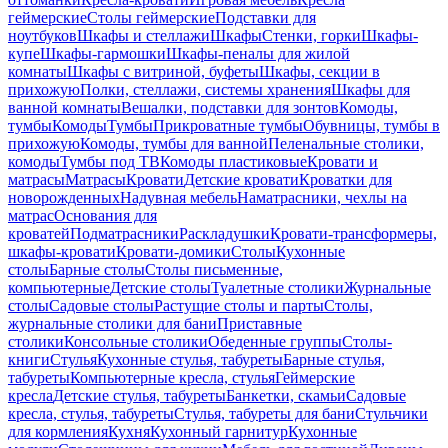
геймерские
Столы геймерские
Подставки для
ноутбуков
Шкафы и стеллажи
Шкафы
Стенки, горки
Шкафы-
купе
Шкафы-гармошки
Шкафы-пеналы для жилой
комнаты
Шкафы с витриной, буфеты
Шкафы, секции в
прихожую
Полки, стеллажи, системы хранения
Шкафы для
ванной комнаты
Вешалки, подставки для зонтов
Комоды,
тумбы
Комоды
Тумбы
Прикроватные тумбы
Обувницы, тумбы в
прихожую
Комоды, тумбы для ванной
Пеленальные столики,
комоды
Тумбы под ТВ
Комоды пластиковые
Кровати и
матрасы
Матрасы
Кровати
Детские кровати
Кроватки для
новорожденных
Надувная мебель
Наматрасники, чехлы на
матрас
Основания для
кроватей
Подматрасники
Раскладушки
Кровати-трансформеры,
шкафы-кровати
Кровати-домики
Столы
Кухонные
столы
Барные столы
Столы письменные,
компьютерные
Детские столы
Туалетные столики
Журнальные
столы
Садовые столы
Растущие столы и парты
Столы,
журнальные столики для бани
Приставные
столики
Консольные столики
Обеденные группы
Столы-
книги
Стулья
Кухонные стулья, табуреты
Барные стулья,
табуреты
Компьютерные кресла, стулья
Геймерские
кресла
Детские стулья, табуреты
Банкетки, скамьи
Садовые
кресла, стулья, табуреты
Стулья, табуреты для бани
Стульчики
для кормления
Кухня
Кухонный гарнитур
Кухонные