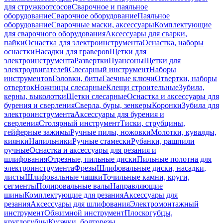
для стружкоотсосов
Сварочное и паяльное
оборудование
Сварочное оборудование
Паяльное
оборудование
Сварочные маски, аксессуары
Комплектующие
для сварочного оборудования
Аксессуары для сварки,
пайки
Оснастка для электроинструмента
Оснастка, наборы
оснастки
Насадки для граверов
Щетки для
электроинструмента
Развертки
Пуансоны
Щетки для
электродвигателей
Слесарный инструмент
Наборы
инструментов
Головки, биты
Гаечные ключи
Отвертки, наборы
отверток
Ножницы слесарные
Клещи строительные
Зубила,
керны, выколотки
Щетки слесарные
Оснастка и аксессуары для
бурения и сверления
Сверла, буры, зенкеры
Коронки
Зубила для
электроинструмента
Аксессуары для бурения и
сверления
Столярный инструмент
Тиски, струбцины,
гейферные зажимы
Ручные пилы, ножовки
Молотки, кувалды,
киянки
Напильники
Ручные стамески
Рубанки, рашпили
ручные
Оснастка и аксессуары для резания и
шлифования
Отрезные, пильные диски
Пильные полотна для
электроинструмента
Фрезы
Шлифовальные диски, насадки,
листы
Шлифовальные чашки
Точильные камни, круги,
сегменты
Полировальные валы
Направляющие
шины
Комплектующие для резания
Аксессуары для
резания
Аксессуары для шлифования
Электромонтажный
инструмент
Обжимной инструмент
Плоскогубцы,
круглогубцы
Кусачки, болторезы,