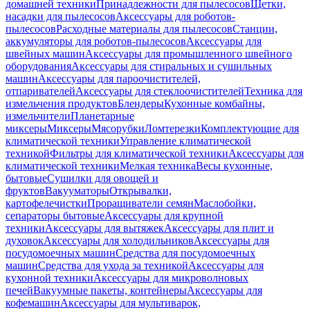
домашней техники
Принадлежности для пылесосов
Щетки,
насадки для пылесосов
Аксессуары для роботов-
пылесосов
Расходные материалы для пылесосов
Станции,
аккумуляторы для роботов-пылесосов
Аксессуары для
швейных машин
Аксессуары для промышленного швейного
оборудования
Аксессуары для стиральных и сушильных
машин
Аксессуары для пароочистителей,
отпаривателей
Аксессуары для стеклоочистителей
Техника для
измельчения продуктов
Блендеры
Кухонные комбайны,
измельчители
Планетарные
миксеры
Миксеры
Мясорубки
Ломтерезки
Комплектующие для
климатической техники
Управление климатической
техникой
Фильтры для климатической техники
Аксессуары для
климатической техники
Мелкая техника
Весы кухонные,
бытовые
Сушилки для овощей и
фруктов
Вакууматоры
Открывалки,
картофелечистки
Проращиватели семян
Маслобойки,
сепараторы бытовые
Аксессуары для крупной
техники
Аксессуары для вытяжек
Аксессуары для плит и
духовок
Аксессуары для холодильников
Аксессуары для
посудомоечных машин
Средства для посудомоечных
машин
Средства для ухода за техникой
Аксессуары для
кухонной техники
Аксессуары для микроволновых
печей
Вакуумные пакеты, контейнеры
Аксессуары для
кофемашин
Аксессуары для мультиварок,