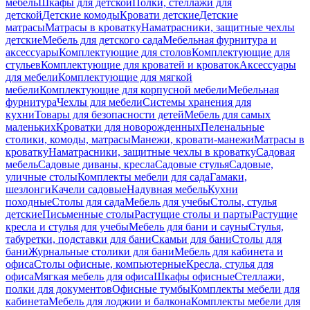
мебель
Шкафы для детской
Полки, стеллажи для
детской
Детские комоды
Кровати детские
Детские
матрасы
Матрасы в кроватку
Наматрасники, защитные чехлы
детские
Мебель для детского сада
Мебельная фурнитура и
аксессуары
Комплектующие для столов
Комплектующие для
стульев
Комплектующие для кроватей и кроваток
Аксессуары
для мебели
Комплектующие для мягкой
мебели
Комплектующие для корпусной мебели
Мебельная
фурнитура
Чехлы для мебели
Системы хранения для
кухни
Товары для безопасности детей
Мебель для самых
маленьких
Кроватки для новорожденных
Пеленальные
столики, комоды, матрасы
Манежи, кровати-манежи
Матрасы в
кроватку
Наматрасники, защитные чехлы в кроватку
Садовая
мебель
Садовые диваны, кресла
Садовые стулья
Садовые,
уличные столы
Комплекты мебели для сада
Гамаки,
шезлонги
Качели садовые
Надувная мебель
Кухни
походные
Столы для сада
Мебель для учебы
Столы, стулья
детские
Письменные столы
Растущие столы и парты
Растущие
кресла и стулья для учебы
Мебель для бани и сауны
Стулья,
табуретки, подставки для бани
Скамьи для бани
Столы для
бани
Журнальные столики для бани
Мебель для кабинета и
офиса
Столы офисные, компьютерные
Кресла, стулья для
офиса
Мягкая мебель для офиса
Шкафы офисные
Стеллажи,
полки для документов
Офисные тумбы
Комплекты мебели для
кабинета
Мебель для лоджии и балкона
Комплекты мебели для