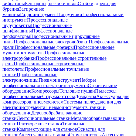
вибраторы
Бензорезы, резчики швов
Стойки, дрели для
бурения
Затирочные
машины
Гидроинструмент
Погрузчики
Профессиональный
инструмент
Профессиональные
шуруповерты
Профессиональные
шлифмашины
Профессиональные
перфораторы
Профессиональные циркулярные
пилы
Профессиональные электролобзики
Профессиональные
дрели
Профессиональные фрезеры
Профессиональные
мультиинструменты
Профессиональные
электрорубанки
Профессиональные строительные
фены
Профессиональные строительные
пистолеты
Профессиональные точильные
станки
Профессиональные
электроножницы
Пневмоинструмент
Наборы
профессионального электроинструмента
Строительное
оборудование
Компрессоры
Тепловые пушки
Пылесосы
профессиональные
Стружкоотсосы
Домкраты
Аксессуары для
компрессоров, пневмосистем
Системы пылеудаления для
электроинструмента
Пневмоинструмент
Станки и
оборудование
Деревообрабатывающие
станки
Ленточнопильные станки
Металлообрабатывающие
станки
Плиткорезные станки
Точильные
станки
Комплектующие для станков
Оснастка для
станков
Аксессуары для станков
Стружкоотсосы
Аксессуары