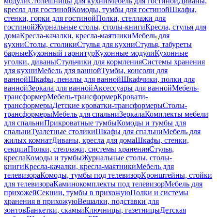
модули
Столешницы для кухни
Мебель для гостиной
Диваны,
кресла для гостиной
Комоды, тумбы для гостиной
Шкафы,
стенки, горки для гостиной
Полки, стеллажи для
гостиной
Журнальные столы, столы-книги
Кресла, стулья для
дома
Кресла-качалки, кресла-маятники
Мебель для
кухни
Столы, столики
Стулья для кухни
Стулья, табуреты
барные
Кухонный гарнитур
Кухонные модули
Кухонные
уголки, диваны
Стульчики для кормления
Системы хранения
для кухни
Мебель для ванной
Тумбы, консоли для
ванной
Шкафы, пеналы для ванной
Шкафчики, полки для
ванной
Зеркала для ванной
Аксессуары для ванной
Мебель-
трансформер
Мебель-трансформер
Кровати-
трансформеры
Детские кроватки-трансформеры
Столы-
трансформеры
Мебель для спальни
Зеркала
Комплекты мебели
для спальни
Прикроватные тумбы
Комоды и тумбы для
спальни
Туалетные столики
Шкафы для спальни
Мебель для
жилых комнат
Диваны, кресла для дома
Шкафы, стенки,
секции
Полки, стеллажи, системы хранения
Стулья,
кресла
Комоды и тумбы
Журнальные столы, столы-
книги
Кресла-качалки, кресла-маятники
Мебель для
телевизора
Комоды, тумбы под телевизор
Кронштейны, стойки
для телевизора
Каминокомплекты под телевизор
Мебель для
прихожей
Секции, тумбы в прихожую
Полки и системы
хранения в прихожую
Вешалки, подставки для
зонтов
Банкетки, скамьи
Ключницы, газетницы
Детская