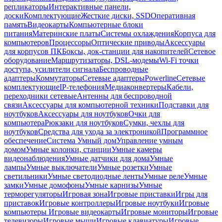
репликаторы
Интерактивные панели,
доски
Комплектующие
Жесткие диски, SSD
Оперативная
память
Видеокарты
Компьютерные блоки
питания
Материнские платы
Системы охлаждения
Корпуса для
компьютеров
Процессоры
Оптические приводы
Аксессуары
для корпусов ПК
Боксы, док-станции для накопителей
Сетевое
оборудование
Маршрутизаторы, DSL-модемы
Wi-Fi точки
доступа, усилители сигнала
Беспроводные
адаптеры
Коммутаторы
Сетевые адаптеры
Powerline
Сетевые
комплектующие
IP-телефония
Медиаконвертеры
Кабели,
переходники сетевые
Антенны для беспроводной
связи
Аксессуары для компьютерной техники
Подставки для
ноутбуков
Аксессуары для ноутбуков
Очки для
компьютера
Рюкзаки для ноутбуков
Сумки, чехлы для
ноутбуков
Средства для ухода за электроникой
Программное
обеспечение
Система Умный дом
Управление умным
домом
Умные колонки, станции
Умные камеры
видеонаблюдения
Умные датчики для дома
Умные
лампы
Умные выключатели
Умные розетки
Умные
светильники
Умные светодиодные ленты
Умные реле
Умные
замки
Умные домофоны
Умные карнизы
Умные
терморегуляторы
Игровая зона
Игровые приставки
Игры для
приставок
Игровые контроллеры
Игровые ноутбуки
Игровые
компьютеры
Игровые видеокарты
Игровые мониторы
Игровые
телевизоры
Игровые мыши
Игровые клавиатуры
Игровые