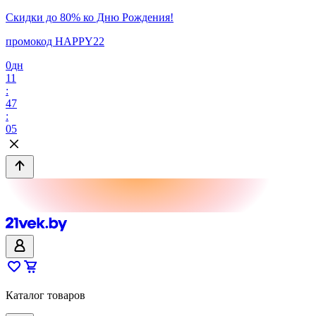
Скидки до 80% ко Дню Рождения!
промокод HAPPY22
0
дн
11
:
47
:
05
Каталог товаров