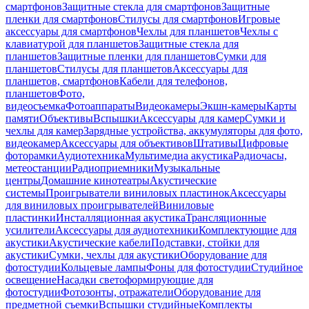
смартфонов
Защитные стекла для смартфонов
Защитные
пленки для смартфонов
Стилусы для смартфонов
Игровые
аксессуары для смартфонов
Чехлы для планшетов
Чехлы с
клавиатурой для планшетов
Защитные стекла для
планшетов
Защитные пленки для планшетов
Сумки для
планшетов
Стилусы для планшетов
Аксессуары для
планшетов, смартфонов
Кабели для телефонов,
планшетов
Фото,
видеосъемка
Фотоаппараты
Видеокамеры
Экшн-камеры
Карты
памяти
Объективы
Вспышки
Аксессуары для камер
Сумки и
чехлы для камер
Зарядные устройства, аккумуляторы для фото,
видеокамер
Аксессуары для объективов
Штативы
Цифровые
фоторамки
Аудиотехника
Мультимедиа акустика
Радиочасы,
метеостанции
Радиоприемники
Музыкальные
центры
Домашние кинотеатры
Акустические
системы
Проигрыватели виниловых пластинок
Аксессуары
для виниловых проигрывателей
Виниловые
пластинки
Инсталляционная акустика
Трансляционные
усилители
Аксессуары для аудиотехники
Комплектующие для
акустики
Акустические кабели
Подставки, стойки для
акустики
Сумки, чехлы для акустики
Оборудование для
фотостудии
Кольцевые лампы
Фоны для фотостудии
Студийное
освещение
Насадки светоформирующие для
фотостудии
Фотозонты, отражатели
Оборудование для
предметной съемки
Вспышки студийные
Комплекты