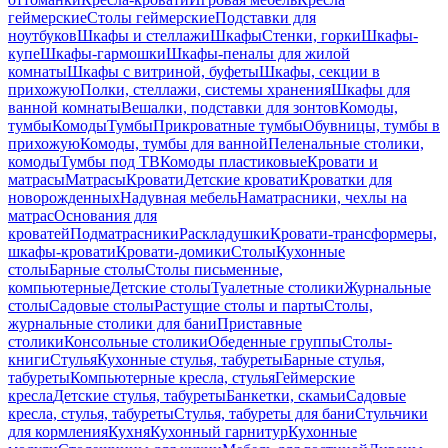
геймерские
Столы геймерские
Подставки для
ноутбуков
Шкафы и стеллажи
Шкафы
Стенки, горки
Шкафы-
купе
Шкафы-гармошки
Шкафы-пеналы для жилой
комнаты
Шкафы с витриной, буфеты
Шкафы, секции в
прихожую
Полки, стеллажи, системы хранения
Шкафы для
ванной комнаты
Вешалки, подставки для зонтов
Комоды,
тумбы
Комоды
Тумбы
Прикроватные тумбы
Обувницы, тумбы в
прихожую
Комоды, тумбы для ванной
Пеленальные столики,
комоды
Тумбы под ТВ
Комоды пластиковые
Кровати и
матрасы
Матрасы
Кровати
Детские кровати
Кроватки для
новорожденных
Надувная мебель
Наматрасники, чехлы на
матрас
Основания для
кроватей
Подматрасники
Раскладушки
Кровати-трансформеры,
шкафы-кровати
Кровати-домики
Столы
Кухонные
столы
Барные столы
Столы письменные,
компьютерные
Детские столы
Туалетные столики
Журнальные
столы
Садовые столы
Растущие столы и парты
Столы,
журнальные столики для бани
Приставные
столики
Консольные столики
Обеденные группы
Столы-
книги
Стулья
Кухонные стулья, табуреты
Барные стулья,
табуреты
Компьютерные кресла, стулья
Геймерские
кресла
Детские стулья, табуреты
Банкетки, скамьи
Садовые
кресла, стулья, табуреты
Стулья, табуреты для бани
Стульчики
для кормления
Кухня
Кухонный гарнитур
Кухонные