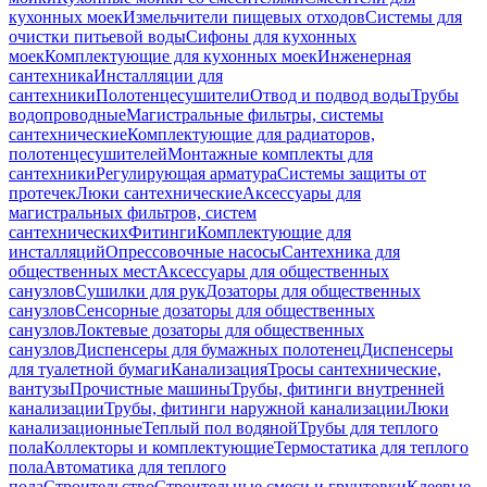
кухонных моек
Измельчители пищевых отходов
Системы для
очистки питьевой воды
Сифоны для кухонных
моек
Комплектующие для кухонных моек
Инженерная
сантехника
Инсталляции для
сантехники
Полотенцесушители
Отвод и подвод воды
Трубы
водопроводные
Магистральные фильтры, системы
сантехнические
Комплектующие для радиаторов,
полотенцесушителей
Монтажные комплекты для
сантехники
Регулирующая арматура
Системы защиты от
протечек
Люки сантехнические
Аксессуары для
магистральных фильтров, систем
сантехнических
Фитинги
Комплектующие для
инсталляций
Опрессовочные насосы
Сантехника для
общественных мест
Аксессуары для общественных
санузлов
Сушилки для рук
Дозаторы для общественных
санузлов
Сенсорные дозаторы для общественных
санузлов
Локтевые дозаторы для общественных
санузлов
Диспенсеры для бумажных полотенец
Диспенсеры
для туалетной бумаги
Канализация
Тросы сантехнические,
вантузы
Прочистные машины
Трубы, фитинги внутренней
канализации
Трубы, фитинги наружной канализации
Люки
канализационные
Теплый пол водяной
Трубы для теплого
пола
Коллекторы и комплектующие
Термостатика для теплого
пола
Автоматика для теплого
пола
Строительство
Строительные смеси и грунтовки
Клеевые