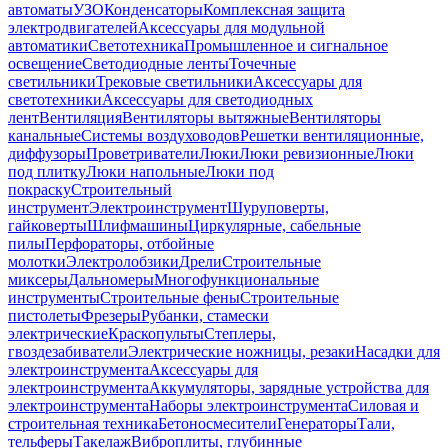
автоматы
УЗО
Конденсаторы
Комплексная защита
электродвигателей
Аксессуары для модульной
автоматики
Светотехника
Промышленное и сигнальное
освещение
Светодиодные ленты
Точечные
светильники
Трековые светильники
Аксессуары для
светотехники
Аксессуары для светодиодных
лент
Вентиляция
Вентиляторы вытяжные
Вентиляторы
канальные
Системы воздуховодов
Решетки вентиляционные,
диффузоры
Проветриватели
Люки
Люки ревизионные
Люки
под плитку
Люки напольные
Люки под
покраску
Строительный
инструмент
Электроинструмент
Шуруповерты,
гайковерты
Шлифмашины
Циркулярные, сабельные
пилы
Перфораторы, отбойные
молотки
Электролобзики
Дрели
Строительные
миксеры
Дальномеры
Многофункциональные
инструменты
Строительные фены
Строительные
пистолеты
Фрезеры
Рубанки, стамески
электрические
Краскопульты
Степлеры,
гвоздезабиватели
Электрические ножницы, резаки
Насадки для
электроинструмента
Аксессуары для
электроинструмента
Аккумуляторы, зарядные устройства для
электроинструмента
Наборы электроинструмента
Силовая и
строительная техника
Бетоносмесители
Генераторы
Тали,
тельферы
Такелаж
Виброплиты, глубинные