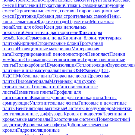
смеси
Шпатлевки
Штукатурки
Стяжки, самонивелирующие
смеси
Строительные смеси, составы
Гидроизоляционные
смеси
Грунтовки
Добавки для строительных смесей
Пены,
клеи, герметики
Жидкие гвозди
Герметики
Монтажная
пена
Клеи для обоев
Клеи для напольных
покрытий
Очистители, растворители
Фиксаторы
резьбы
Клеи
Герметики, пены
Кирпичи, блоки, тротуарная
плитка
Кирпичи
Строительные блоки
Тротуарная
плитка
Изоляционные материалы
Минеральная
вата
Экструдированный пенополистирол
Пенопласт
Пленки,
мембраны
Отражающая теплоизоляция
Гидроизоляционные
ленты
Поликарбонат
Шумоизоляция
Теплоизоляция
Звукоизоляц
плитные и пиломатериалы
Плиты OSB
Фанера
ДСП,
ЛДСП
Мебельные щиты
Террасные доски
Древесные
плиты
Пиломатериалы
Материалы для сухого
строительства
Гипсокартон
Гипсоволокнистые
листы
Цементные плиты
Профили для
гипсокартона
Комплектующие для гипсокартона
Ленты
армирующие
Уплотнительные ленты
Гипсовые и цементные
плиты
Вентиляторы вытяжные
Системы воздуховодов
Решетки
вентиляционные, диффузоры
Кровля и водосток
Черепица и
кровельные материалы
Водосточные системы
Поверхностный
водоотвод
Кровельные софиты
Доборные элементы
кровли
Гидроизоляционные