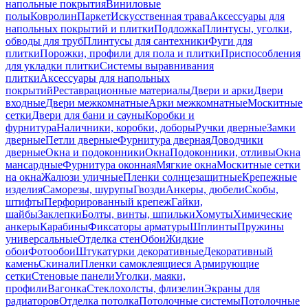
напольные покрытия
Виниловые
полы
Ковролин
Паркет
Искусственная трава
Аксессуары для
напольных покрытий и плитки
Подложка
Плинтусы, уголки,
обводы для труб
Плинтусы для сантехники
Фуги для
плитки
Порожки, профили для пола и плитки
Приспособления
для укладки плитки
Системы выравнивания
плитки
Аксессуары для напольных
покрытий
Реставрационные материалы
Двери и арки
Двери
входные
Двери межкомнатные
Арки межкомнатные
Москитные
сетки
Двери для бани и сауны
Коробки и
фурнитура
Наличники, коробки, доборы
Ручки дверные
Замки
дверные
Петли дверные
Фурнитура дверная
Доводчики
дверные
Окна и подоконники
Окна
Подоконники, отливы
Окна
мансардные
Фурнитура оконная
Мягкие окна
Москитные сетки
на окна
Жалюзи уличные
Пленки солнцезащитные
Крепежные
изделия
Саморезы, шурупы
Гвозди
Анкеры, дюбели
Скобы,
штифты
Перфорированный крепеж
Гайки,
шайбы
Заклепки
Болты, винты, шпильки
Хомуты
Химические
анкеры
Карабины
Фиксаторы арматуры
Шплинты
Пружины
универсальные
Отделка стен
Обои
Жидкие
обои
Фотообои
Штукатурки декоративные
Декоративный
камень
Скинали
Пленки самоклеящиеся
Армирующие
сетки
Стеновые панели
Уголки, маяки,
профили
Вагонка
Стеклохолсты, флизелин
Экраны для
радиаторов
Отделка потолка
Потолочные системы
Потолочные