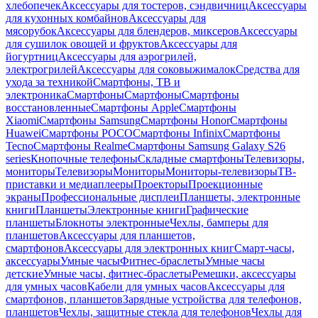
хлебопечек
Аксессуары для тостеров, сэндвичниц
Аксессуары
для кухонных комбайнов
Аксессуары для
мясорубок
Аксессуары для блендеров, миксеров
Аксессуары
для сушилок овощей и фруктов
Аксессуары для
йогуртниц
Аксессуары для аэрогрилей,
электрогрилей
Аксессуары для соковыжималок
Средства для
ухода за техникой
Смартфоны, ТВ и
электроника
Смартфоны
Смартфоны
Смартфоны
восстановленные
Смартфоны Apple
Смартфоны
Xiaomi
Смартфоны Samsung
Смартфоны Honor
Смартфоны
Huawei
Смартфоны POCO
Смартфоны Infinix
Смартфоны
Tecno
Смартфоны Realme
Смартфоны Samsung Galaxy S26
series
Кнопочные телефоны
Складные смартфоны
Телевизоры,
мониторы
Телевизоры
Мониторы
Мониторы-телевизоры
ТВ-
приставки и медиаплееры
Проекторы
Проекционные
экраны
Профессиональные дисплеи
Планшеты, электронные
книги
Планшеты
Электронные книги
Графические
планшеты
Блокноты электронные
Чехлы, бамперы для
планшетов
Аксессуары для планшетов,
смартфонов
Аксессуары для электронных книг
Смарт-часы,
аксессуары
Умные часы
Фитнес-браслеты
Умные часы
детские
Умные часы, фитнес-браслеты
Ремешки, аксессуары
для умных часов
Кабели для умных часов
Аксессуары для
смартфонов, планшетов
Зарядные устройства для телефонов,
планшетов
Чехлы, защитные стекла для телефонов
Чехлы для