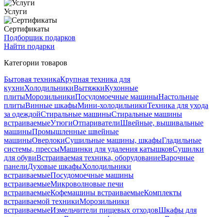
Услуги
Сертификаты
Подборщик подарков
Найти подарки
Категории товаров
Бытовая техника
Крупная техника для
кухни
Холодильники
Вытяжки
Кухонные
плиты
Морозильники
Посудомоечные машины
Настольные
плиты
Винные шкафы
Мини-холодильники
Техника для ухода
за одеждой
Стиральные машины
Стиральные машины
встраиваемые
Утюги
Отпариватели
Швейные, вышивальные
машины
Промышленные швейные
машины
Оверлоки
Сушильные машины, шкафы
Гладильные
системы, прессы
Машинки для удаления катышков
Сушилки
для обуви
Встраиваемая техника, оборудование
Варочные
панели
Духовые шкафы
Холодильники
встраиваемые
Посудомоечные машины
встраиваемые
Микроволновые печи
встраиваемые
Кофемашины встраиваемые
Комплекты
встраиваемой техники
Морозильники
встраиваемые
Измельчители пищевых отходов
Шкафы для