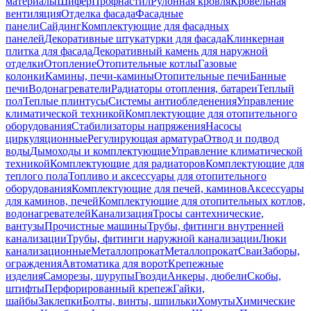
материалы
Шифер
Профнастил
Рулонная кровля
Кровельная
вентиляция
Отделка фасада
Фасадные
панели
Сайдинг
Комплектующие для фасадных
панелей
Декоративные штукатурки для фасада
Клинкерная
плитка для фасада
Декоративный камень для наружной
отделки
Отопление
Отопительные котлы
Газовые
колонки
Камины, печи-камины
Отопительные печи
Банные
печи
Водонагреватели
Радиаторы отопления, батареи
Теплый
пол
Теплые плинтусы
Системы антиобледенения
Управление
климатической техникой
Комплектующие для отопительного
оборудования
Стабилизаторы напряжения
Насосы
циркуляционные
Регулирующая арматура
Отвод и подвод
воды
Дымоходы и комплектующие
Управление климатической
техникой
Комплектующие для радиаторов
Комплектующие для
теплого пола
Топливо и аксессуары для отопительного
оборудования
Комплектующие для печей, каминов
Аксессуары
для каминов, печей
Комплектующие для отопительных котлов,
водонагревателей
Канализация
Тросы сантехнические,
вантузы
Прочистные машины
Трубы, фитинги внутренней
канализации
Трубы, фитинги наружной канализации
Люки
канализационные
Металлопрокат
Металлопрокат
Сваи
Заборы,
ограждения
Автоматика для ворот
Крепежные
изделия
Саморезы, шурупы
Гвозди
Анкеры, дюбели
Скобы,
штифты
Перфорированный крепеж
Гайки,
шайбы
Заклепки
Болты, винты, шпильки
Хомуты
Химические