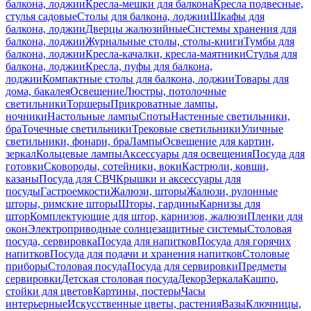
балкона, лоджии
Кресла-мешки для балкона
Кресла подвесные,
стулья садовые
Столы для балкона, лоджии
Шкафы для
балкона, лоджии
Дверцы жалюзийные
Системы хранения для
балкона, лоджии
Журнальные столы, столы-книги
Тумбы для
балкона, лоджии
Кресла-качалки, кресла-маятники
Стулья для
балкона, лоджии
Кресла, пуфы для балкона,
лоджии
Компактные столы для балкона, лоджии
Товары для
дома, бакалея
Освещение
Люстры, потолочные
светильники
Торшеры
Прикроватные лампы,
ночники
Настольные лампы
Споты
Настенные светильники,
бра
Точечные светильники
Трековые светильники
Уличные
светильники, фонари, бра
Лампы
Освещение для картин,
зеркал
Кольцевые лампы
Аксессуары для освещения
Посуда для
готовки
Сковороды, сотейники, воки
Кастрюли, ковши,
казаны
Посуда для СВЧ
Крышки и аксессуары для
посуды
Гастроемкости
Жалюзи, шторы
Жалюзи, рулонные
шторы, римские шторы
Шторы, гардины
Карнизы для
штор
Комплектующие для штор, карнизов, жалюзи
Пленки для
окон
Электроприводные солнцезащитные системы
Столовая
посуда, сервировка
Посуда для напитков
Посуда для горячих
напитков
Посуда для подачи и хранения напитков
Столовые
приборы
Столовая посуда
Посуда для сервировки
Предметы
сервировки
Детская столовая посуда
Декор
Зеркала
Кашпо,
стойки для цветов
Картины, постеры
Часы
интерьерные
Искусственные цветы, растения
Вазы
Ключницы,