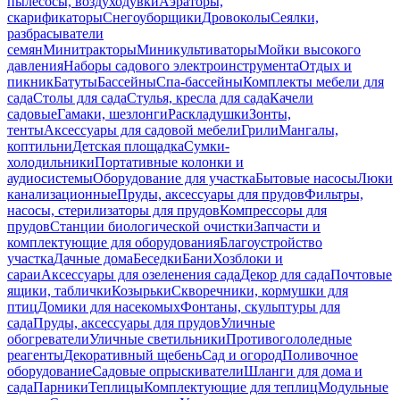
пылесосы, воздуходувки
Аэраторы,
скарификаторы
Снегоуборщики
Дровоколы
Сеялки,
разбрасыватели
семян
Минитракторы
Миникультиваторы
Мойки высокого
давления
Наборы садового электроинструмента
Отдых и
пикник
Батуты
Бассейны
Спа-бассейны
Комплекты мебели для
сада
Столы для сада
Стулья, кресла для сада
Качели
садовые
Гамаки, шезлонги
Раскладушки
Зонты,
тенты
Аксессуары для садовой мебели
Грили
Мангалы,
коптильни
Детская площадка
Сумки-
холодильники
Портативные колонки и
аудиосистемы
Оборудование для участка
Бытовые насосы
Люки
канализационные
Пруды, аксессуары для прудов
Фильтры,
насосы, стерилизаторы для прудов
Компрессоры для
прудов
Станции биологической очистки
Запчасти и
комплектующие для оборудования
Благоустройство
участка
Дачные дома
Беседки
Бани
Хозблоки и
сараи
Аксессуары для озеленения сада
Декор для сада
Почтовые
ящики, таблички
Козырьки
Скворечники, кормушки для
птиц
Домики для насекомых
Фонтаны, скульптуры для
сада
Пруды, аксессуары для прудов
Уличные
обогреватели
Уличные светильники
Противогололедные
реагенты
Декоративный щебень
Сад и огород
Поливочное
оборудование
Садовые опрыскиватели
Шланги для дома и
сада
Парники
Теплицы
Комплектующие для теплиц
Модульные