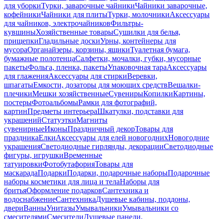
для уборки
Турки, заварочные чайники
Чайники заварочные,
кофейники
Чайники для плиты
Турки, молочники
Аксессуары
для чайников, электрочайников
Фильтры-
кувшины
Хозяйственные товары
Сушилки для белья,
прищепки
Гладильные доски
Урны, контейнеры для
мусора
Органайзеры, корзины, ящики
Туалетная бумага,
бумажные полотенца
Салфетки, мочалки, губки, мусорные
пакеты
Фольга, пленка, пакеты
Упаковочная тара
Аксессуары
для глажения
Аксессуары для стирки
Веревки,
шпагаты
Емкости, дозаторы для моющих средств
Вешалки-
плечики
Мешки хозяйственные
Сувениры
Копилки
Картины,
постеры
Фотоальбомы
Рамки для фотографий,
картин
Предметы интерьера
Шкатулки, подставки для
украшений
Статуэтки
Магниты
сувенирные
Иконы
Праздничный декор
Товары для
праздника
Елки
Аксессуары для елей новогодних
Новогодние
украшения
Светодиодные гирлянды, декорации
Светодиодные
фигуры, игрушки
Временные
татуировки
Фотобутафория
Товары для
маскарада
Подарки
Подарки, подарочные наборы
Подарочные
наборы косметики для лица и тела
Наборы для
бритья
Оформление подарков
Сантехника и
водоснабжение
Сантехника
Душевые кабины, поддоны,
двери
Ванны
Унитазы
Умывальники
Умывальники со
смесителями
Смесители
Душевые панели,