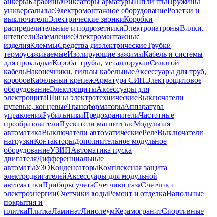
анкеры
Карабины
Фиксаторы арматуры
Шплинты
Пружины
универсальные
Электромонтажное оборудование
Розетки и
выключатели
Электрические звонки
Коробки
распределительные и подрозетники
Электропатроны
Вилки,
штепсели
Заземление
Электромонтажные
изделия
Клеммы
Средства диэлектрические
Трубки
термоусаживаемые
Изолирующие зажимы
Кабель и системы
для прокладки
Короба, трубы, металлорукав
Силовой
кабель
Наконечники, гильзы кабельные
Аксессуары для труб,
коробов
Кабельный крепеж
Арматура СИП
Электрощитовое
оборудование
Электрощиты
Аксессуары для
электрощита
Шины электротехнические
Выключатели
путевые, концевые
Трансформаторы
Аппаратура
управления
Рубильники
Предохранители
Частотные
преобразователи
Пускатели магнитные
Модульная
автоматика
Выключатели автоматические
Реле
Выключатели
нагрузки
Контакторы
Дополнительное модульное
оборудование
УЗИП
Автоматика пуска
двигателя
Дифференциальные
автоматы
УЗО
Конденсаторы
Комплексная защита
электродвигателей
Аксессуары для модульной
автоматики
Приборы учета
Счетчики газа
Счетчики
электроэнергии
Счетчики воды
Ремонт и отделка
Напольные
покрытия и
плитка
Плитка
Ламинат
Линолеум
Керамогранит
Спортивные