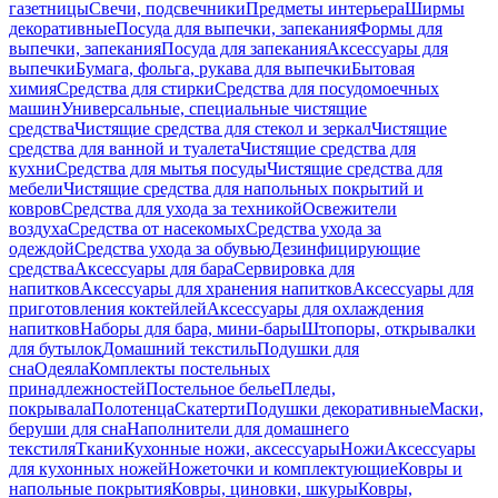
газетницы
Свечи, подсвечники
Предметы интерьера
Ширмы
декоративные
Посуда для выпечки, запекания
Формы для
выпечки, запекания
Посуда для запекания
Аксессуары для
выпечки
Бумага, фольга, рукава для выпечки
Бытовая
химия
Средства для стирки
Средства для посудомоечных
машин
Универсальные, специальные чистящие
средства
Чистящие средства для стекол и зеркал
Чистящие
средства для ванной и туалета
Чистящие средства для
кухни
Средства для мытья посуды
Чистящие средства для
мебели
Чистящие средства для напольных покрытий и
ковров
Средства для ухода за техникой
Освежители
воздуха
Средства от насекомых
Средства ухода за
одеждой
Средства ухода за обувью
Дезинфицирующие
средства
Аксессуары для бара
Сервировка для
напитков
Аксессуары для хранения напитков
Аксессуары для
приготовления коктейлей
Аксессуары для охлаждения
напитков
Наборы для бара, мини-бары
Штопоры, открывалки
для бутылок
Домашний текстиль
Подушки для
сна
Одеяла
Комплекты постельных
принадлежностей
Постельное белье
Пледы,
покрывала
Полотенца
Скатерти
Подушки декоративные
Маски,
беруши для сна
Наполнители для домашнего
текстиля
Ткани
Кухонные ножи, аксессуары
Ножи
Аксессуары
для кухонных ножей
Ножеточки и комплектующие
Ковры и
напольные покрытия
Ковры, циновки, шкуры
Ковры,