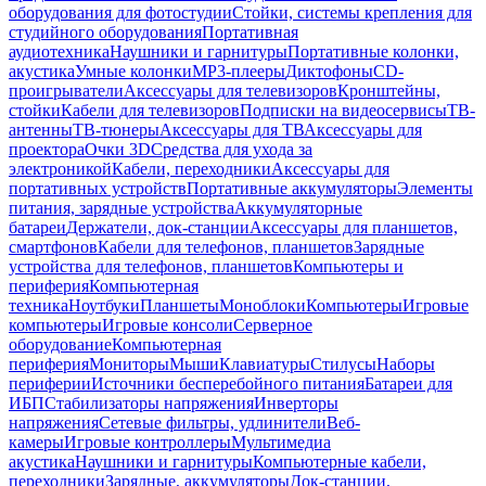
оборудования для фотостудии
Стойки, системы крепления для
студийного оборудования
Портативная
аудиотехника
Наушники и гарнитуры
Портативные колонки,
акустика
Умные колонки
MP3-плееры
Диктофоны
CD-
проигрыватели
Аксессуары для телевизоров
Кронштейны,
стойки
Кабели для телевизоров
Подписки на видеосервисы
ТВ-
антенны
ТВ-тюнеры
Аксессуары для ТВ
Аксессуары для
проектора
Очки 3D
Средства для ухода за
электроникой
Кабели, переходники
Аксессуары для
портативных устройств
Портативные аккумуляторы
Элементы
питания, зарядные устройства
Аккумуляторные
батареи
Держатели, док-станции
Аксессуары для планшетов,
смартфонов
Кабели для телефонов, планшетов
Зарядные
устройства для телефонов, планшетов
Компьютеры и
периферия
Компьютерная
техника
Ноутбуки
Планшеты
Моноблоки
Компьютеры
Игровые
компьютеры
Игровые консоли
Серверное
оборудование
Компьютерная
периферия
Мониторы
Мыши
Клавиатуры
Стилусы
Наборы
периферии
Источники бесперебойного питания
Батареи для
ИБП
Стабилизаторы напряжения
Инверторы
напряжения
Сетевые фильтры, удлинители
Веб-
камеры
Игровые контроллеры
Мультимедиа
акустика
Наушники и гарнитуры
Компьютерные кабели,
переходники
Зарядные, аккумуляторы
Док-станции,