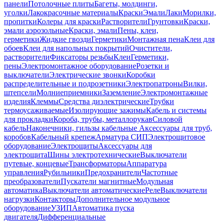
панели
Потолочные плиты
Багеты, молдинги,
уголки
Лакокрасочные материалы
Краски
Эмали
Лаки
Морилки,
пропитки
Колеры для краски
Растворители
Грунтовки
Краски,
эмали аэрозольные
Краски, эмали
Пены, клеи,
герметики
Жидкие гвозди
Герметики
Монтажная пена
Клеи для
обоев
Клеи для напольных покрытий
Очистители,
растворители
Фиксаторы резьбы
Клеи
Герметики,
пены
Электромонтажное оборудование
Розетки и
выключатели
Электрические звонки
Коробки
распределительные и подрозетники
Электропатроны
Вилки,
штепсели
Молниеприемники
Заземление
Электромонтажные
изделия
Клеммы
Средства диэлектрические
Трубки
термоусаживаемые
Изолирующие зажимы
Кабель и системы
для прокладки
Короба, трубы, металлорукав
Силовой
кабель
Наконечники, гильзы кабельные
Аксессуары для труб,
коробов
Кабельный крепеж
Арматура СИП
Электрощитовое
оборудование
Электрощиты
Аксессуары для
электрощита
Шины электротехнические
Выключатели
путевые, концевые
Трансформаторы
Аппаратура
управления
Рубильники
Предохранители
Частотные
преобразователи
Пускатели магнитные
Модульная
автоматика
Выключатели автоматические
Реле
Выключатели
нагрузки
Контакторы
Дополнительное модульное
оборудование
УЗИП
Автоматика пуска
двигателя
Дифференциальные