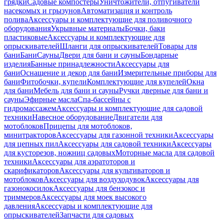
грядки
Садовые компостеры
Уничтожители, отпугиватели
насекомых и грызунов
Автоматизация и контроль
полива
Аксессуары и комплектующие для поливочного
оборудования
Укрывные материалы
Бочки, баки
пластиковые
Аксессуары и комплектующие для
опрыскивателей
Шланги для опрыскивателей
Товары для
бани
Бани
Сауны
Двери для бани и сауны
Бондарные
изделия
Банные принадлежности
Аксессуары для
бани
Оснащение и декор для бани
Измерительные приборы для
бани
Фитобочки, купели
Комплектующие для купелей
Окна
для бани
Мебель для бани и сауны
Ручки дверные для бани и
сауны
Эфирные масла
Спа-бассейны с
гидромассажем
Аксессуары и комплектующие для садовой
техники
Навесное оборудование
Двигатели для
мотоблоков
Прицепы для мотоблоков,
минитракторов
Аксессуары для газонной техники
Аксессуары
для цепных пил
Аксессуары для садовой техники
Аксессуары
для кусторезов, ножниц садовых
Моторные масла для садовой
техники
Аксессуары для аэратоторов и
скарификаторов
Аксессуары для культиваторов и
мотоблоков
Аксессуары для воздуходувок
Аксессуары для
газонокосилок
Аксессуары для бензокос и
триммеров
Аксессуары для моек высокого
давления
Аксессуары и комплектующие для
опрыскивателей
Запчасти для садовых