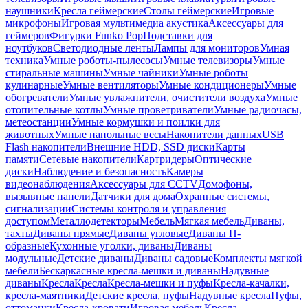
наушники
Кресла геймерские
Столы геймерские
Игровые
микрофоны
Игровая мультимедиа акустика
Аксессуары для
геймеров
Фигурки Funko Pop
Подставки для
ноутбуков
Светодиодные ленты
Лампы для мониторов
Умная
техника
Умные роботы-пылесосы
Умные телевизоры
Умные
стиральные машины
Умные чайники
Умные роботы
кулинарные
Умные вентиляторы
Умные кондиционеры
Умные
обогреватели
Умные увлажнители, очистители воздуха
Умные
отопительные котлы
Умные проветриватели
Умные радиочасы,
метеостанции
Умные кормушки и поилки для
животных
Умные напольные весы
Накопители данных
USB
Flash накопители
Внешние HDD, SSD диски
Карты
памяти
Сетевые накопители
Картридеры
Оптические
диски
Наблюдение и безопасность
Камеры
видеонаблюдения
Аксессуары для CCTV
Домофоны,
вызывные панели
Датчики для дома
Охранные системы,
сигнализации
Системы контроля и управления
доступом
Металлодетекторы
Мебель
Мягкая мебель
Диваны,
тахты
Диваны прямые
Диваны угловые
Диваны П-
образные
Кухонные уголки, диваны
Диваны
модульные
Детские диваны
Диваны садовые
Комплекты мягкой
мебели
Бескаркасные кресла-мешки и диваны
Надувные
диваны
Кресла
Кресла
Кресла-мешки и пуфы
Кресла-качалки,
кресла-маятники
Детские кресла, пуфы
Надувные кресла
Пуфы,
оттоманки
Кресла-кровати
Игровая мебель
Кресла