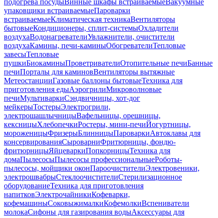
подогрева посуды
Винные шкафы встраиваемые
Вакуумные
упаковщики встраиваемые
Пароварки
встраиваемые
Климатическая техника
Вентиляторы
бытовые
Кондиционеры, сплит-системы
Охладители
воздуха
Водонагреватели
Увлажнители, очистители
воздуха
Камины, печи-камины
Обогреватели
Тепловые
завесы
Тепловые
пушки
Биокамины
Проветриватели
Отопительные печи
Банные
печи
Порталы для каминов
Вентиляторы вытяжные
Метеостанции
Газовые баллоны бытовые
Техника для
приготовления еды
Аэрогрили
Микроволновые
печи
Мультиварки
Сэндвичницы, хот-дог
мейкеры
Тостеры
Электрогрили,
электрошашлычницы
Вафельницы, орешницы,
кексницы
Хлебопечки
Ростеры, мини-печи
Йогуртницы,
мороженицы
Фризеры
Блинницы
Пароварки
Автоклавы для
консервирования
Сыроварни
Фритюрницы, фондю-
фритюрницы
Яйцеварки
Попкорницы
Техника для
дома
Пылесосы
Пылесосы профессиональные
Роботы-
пылесосы, мойщики окон
Пароочистители
Электровеники,
электрошвабры
Стеклоочистители
Стерилизационное
оборудование
Техника для приготовления
напитков
Электрочайники
Кофеварки,
кофемашины
Соковыжималки
Кофемолки
Вспениватели
молока
Сифоны для газирования воды
Аксессуары для