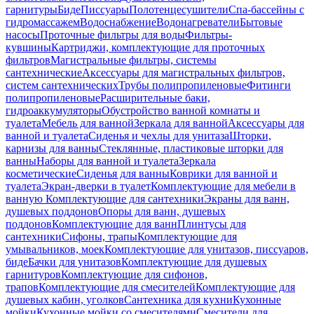
гарнитуры
Биде
Писсуары
Полотенцесушители
Спа-бассейны с
гидромассажем
Водоснабжение
Водонагреватели
Бытовые
насосы
Проточные фильтры для воды
Фильтры-
кувшины
Картриджи, комплектующие для проточных
фильтров
Магистральные фильтры, системы
сантехнические
Аксессуары для магистральных фильтров,
систем сантехнических
Трубы полипропиленовые
Фитинги
полипропиленовые
Расширительные баки,
гидроаккумуляторы
Обустройство ванной комнаты и
туалета
Мебель для ванной
Зеркала для ванной
Аксессуары для
ванной и туалета
Сиденья и чехлы для унитаза
Шторки,
карнизы для ванны
Стеклянные, пластиковые шторки для
ванны
Наборы для ванной и туалета
Зеркала
косметические
Сиденья для ванны
Коврики для ванной и
туалета
Экран-дверки в туалет
Комплектующие для мебели в
ванную
Комплектующие для сантехники
Экраны для ванн,
душевых поддонов
Опоры для ванн, душевых
поддонов
Комплектующие для ванн
Плинтусы для
сантехники
Сифоны, трапы
Комплектующие для
умывальников, моек
Комплектующие для унитазов, писсуаров,
биде
Бачки для унитазов
Комплектующие для душевых
гарнитуров
Комплектующие для сифонов,
трапов
Комплектующие для смесителей
Комплектующие для
душевых кабин, уголков
Сантехника для кухни
Кухонные
мойки
Кухонные мойки со смесителями
Смесители для