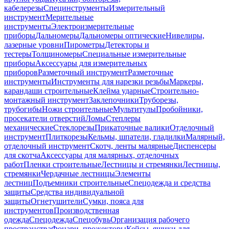
кабелерезы
Специнструменты
Измерительный
инструмент
Мерительные
инструменты
Электроизмерительные
приборы
Дальномеры
Дальномеры оптические
Нивелиры,
лазерные уровни
Пирометры
Детекторы и
тестеры
Толщиномеры
Специальные измерительные
приборы
Аксессуары для измерительных
приборов
Разметочный инструмент
Разметочные
инструменты
Инструменты для нарезки резьбы
Маркеры,
карандаши строительные
Клейма ударные
Строительно-
монтажный инструмент
Заклепочники
Труборезы,
трубогибы
Ножи строительные
Мультитулы
Пробойники,
просекатели отверстий
Ломы
Степлеры
механические
Стеклорезы
Прикаточные валики
Отделочный
инструмент
Плиткорезы
Кельмы, шпатели, гладилки
Малярный,
отделочный инструмент
Скотч, ленты малярные
Диспенсеры
для скотча
Аксессуары для малярных, отделочных
работ
Пленки строительные
Лестницы и стремянки
Лестницы,
стремянки
Чердачные лестницы
Элементы
лестниц
Подъемники строительные
Спецодежда и средства
защиты
Средства индивидуальной
защиты
Огнетушители
Сумки, пояса для
инструментов
Производственная
одежда
Спецодежда
Спецобувь
Организация рабочего
пространства
Фонари, прожекторы
Кейсы, ящики для