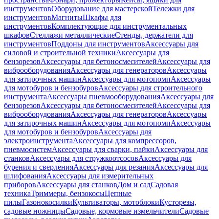
инструментов
Оборудование для мастерской
Тележки для
инструментов
Магниты
Шкафы для
инструментов
Комплектующие для инструментальных
шкафов
Стеллажи металлические
Стенды, держатели для
инструментов
Поддоны для инструментов
Аксессуары для
силовой и строительной техники
Аксессуары для
бензорезов
Аксессуары для бетоносмесителей
Аксессуары для
виброоборудования
Аксессуары для генераторов
Аксессуары
для затирочных машин
Аксессуары для мотопомп
Аксессуары
для мотобуров и бензобуров
Аксессуары для строительного
инструмента
Аксессуары пневмооборудования
Аксессуары для
бензорезов
Аксессуары для бетоносмесителей
Аксессуары для
виброоборудования
Аксессуары для генераторов
Аксессуары
для затирочных машин
Аксессуары для мотопомп
Аксессуары
для мотобуров и бензобуров
Аксессуары для
электроинструмента
Аксессуары для компрессоров,
пневмосистем
Аксессуары для сварки, пайки
Аксессуары для
станков
Аксессуары для стружкоотсосов
Аксессуары для
бурения и сверления
Аксессуары для резания
Аксессуары для
шлифования
Аксессуары для измерительных
приборов
Аксессуары для станков
Дом и сад
Садовая
техника
Триммеры, бензокосы
Цепные
пилы
Газонокосилки
Культиваторы, мотоблоки
Кусторезы,
садовые ножницы
Садовые, кормовые измельчители
Садовые