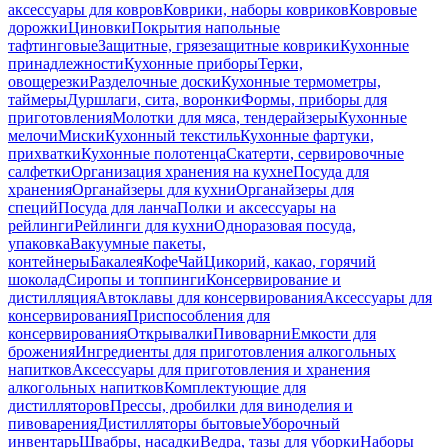
аксессуары для ковров
Коврики, наборы ковриков
Ковровые
дорожки
Циновки
Покрытия напольные
тафтинговые
Защитные, грязезащитные коврики
Кухонные
принадлежности
Кухонные приборы
Терки,
овощерезки
Разделочные доски
Кухонные термометры,
таймеры
Дуршлаги, сита, воронки
Формы, приборы для
приготовления
Молотки для мяса, тендерайзеры
Кухонные
мелочи
Миски
Кухонный текстиль
Кухонные фартуки,
прихватки
Кухонные полотенца
Скатерти, сервировочные
салфетки
Организация хранения на кухне
Посуда для
хранения
Органайзеры для кухни
Органайзеры для
специй
Посуда для ланча
Полки и аксессуары на
рейлинги
Рейлинги для кухни
Одноразовая посуда,
упаковка
Вакуумные пакеты,
контейнеры
Бакалея
Кофе
Чай
Цикорий, какао, горячий
шоколад
Сиропы и топпинги
Консервирование и
дистилляция
Автоклавы для консервирования
Аксессуары для
консервирования
Приспособления для
консервирования
Открывалки
Пивоварни
Емкости для
брожения
Ингредиенты для приготовления алкогольных
напитков
Аксессуары для приготовления и хранения
алкогольных напитков
Комплектующие для
дистилляторов
Прессы, дробилки для виноделия и
пивоварения
Дистилляторы бытовые
Уборочный
инвентарь
Швабры, насадки
Ведра, тазы для уборки
Наборы