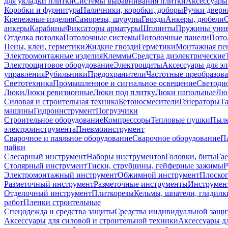
для укладки плитки
Системы выравнивания плитки
Аксессуары
Коробки и фурнитура
Наличники, коробки, доборы
Ручки дверн
Крепежные изделия
Саморезы, шурупы
Гвозди
Анкеры, дюбели
анкеры
Карабины
Фиксаторы арматуры
Шплинты
Пружины унив
Отделка потолка
Потолочные системы
Потолочные панели
Пото
Пены, клеи, герметики
Жидкие гвозди
Герметики
Монтажная пе
Электромонтажные изделия
Клеммы
Средства диэлектрические
Электрощитовое оборудование
Электрощиты
Аксессуары для э
управления
Рубильники
Предохранители
Частотные преобразов
Светотехника
Промышленное и сигнальное освещение
Светоди
Люки
Люки ревизионные
Люки под плитку
Люки напольные
Люк
Силовая и строительная техника
Бетоносмесители
Генераторы
Та
машины
Гидроинструмент
Погрузчики
Строительное оборудование
Компрессоры
Тепловые пушки
Пыле
электроинструмента
Пневмоинструмент
Сварочное и паяльное оборудование
Сварочное оборудование
П
пайки
Слесарный инструмент
Наборы инструментов
Головки, биты
Га
Столярный инструмент
Тиски, струбцины, гейферные зажимы
Р
Электромонтажный инструмент
Обжимной инструмент
Плоског
Разметочный инструмент
Разметочные инструменты
Инструмент
Отделочный инструмент
Плиткорезы
Кельмы, шпатели, гладилк
работ
Пленки строительные
Спецодежда и средства защиты
Средства индивидуальной защ
Аксессуары для силовой и строительной техники
Аксессуары дл