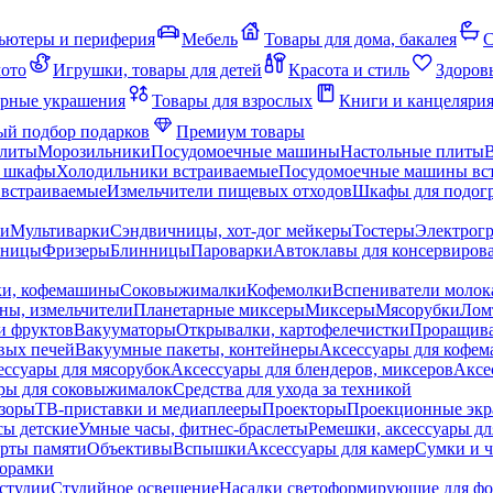
ьютеры и периферия
Мебель
Товары для дома, бакалея
С
мото
Игрушки, товары для детей
Красота и стиль
Здоров
рные украшения
Товары для взрослых
Книги и канцеляри
й подбор подарков
Премиум товары
плиты
Морозильники
Посудомоечные машины
Настольные плиты
 шкафы
Холодильники встраиваемые
Посудомоечные машины вс
встраиваемые
Измельчители пищевых отходов
Шкафы для подогр
чи
Мультиварки
Сэндвичницы, хот-дог мейкеры
Тостеры
Электрог
еницы
Фризеры
Блинницы
Пароварки
Автоклавы для консервиров
ки, кофемашины
Соковыжималки
Кофемолки
Вспениватели молок
ны, измельчители
Планетарные миксеры
Миксеры
Мясорубки
Лом
и фруктов
Вакууматоры
Открывалки, картофелечистки
Проращива
вых печей
Вакуумные пакеты, контейнеры
Аксессуары для кофе
ессуары для мясорубок
Аксессуары для блендеров, миксеров
Аксе
ры для соковыжималок
Средства для ухода за техникой
зоры
ТВ-приставки и медиаплееры
Проекторы
Проекционные эк
сы детские
Умные часы, фитнес-браслеты
Ремешки, аксессуары дл
рты памяти
Объективы
Вспышки
Аксессуары для камер
Сумки и ч
орамки
студии
Студийное освещение
Насадки светоформирующие для фо