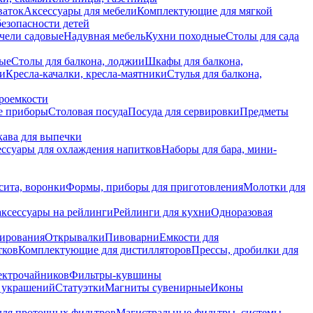
ваток
Аксессуары для мебели
Комплектующие для мягкой
безопасности детей
чели садовые
Надувная мебель
Кухни походные
Столы для сада
вые
Столы для балкона, лоджии
Шкафы для балкона,
ии
Кресла-качалки, кресла-маятники
Стулья для балкона,
роемкости
е приборы
Столовая посуда
Посуда для сервировки
Предметы
укава для выпечки
ссуары для охлаждения напитков
Наборы для бара, мини-
сита, воронки
Формы, приборы для приготовления
Молотки для
аксессуары на рейлинги
Рейлинги для кухни
Одноразовая
вирования
Открывалки
Пивоварни
Емкости для
тков
Комплектующие для дистилляторов
Прессы, дробилки для
лектрочайников
Фильтры-кувшины
я украшений
Статуэтки
Магниты сувенирные
Иконы
ля проточных фильтров
Магистральные фильтры, системы