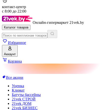
контакт-центр
с
8:00
до
22:00
Онлайн-гипермаркет 21vek.by
Каталог товаров
Избранное
Аккаунт
Корзина
Все акции
Уценка
Климат
Батуты бассейны
21vek СТРОЙ
21vek ДОМ
21vek БИЗНЕС