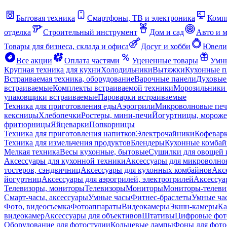
Бытовая техника
Смартфоны, ТВ и электроника
Комп
отделка
Строительный инструмент
Дом и сад
Авто и 
Товары для бизнеса, склада и офиса
Досуг и хобби
Ювели
Все акции
Оплата частями
Уцененные товары
Умны
Крупная техника для кухни
Холодильники
Вытяжки
Кухонные 
Встраиваемая техника, оборудование
Варочные панели
Духовые
встраиваемые
Комплекты встраиваемой техники
Морозильники 
упаковщики встраиваемые
Пароварки встраиваемые
Техника для приготовления еды
Аэрогрили
Микроволновые пе
кексницы
Хлебопечки
Ростеры, мини-печи
Йогуртницы, морож
фритюрницы
Яйцеварки
Попкорницы
Техника для приготовления напитков
Электрочайники
Кофевар
Техника для измельчения продуктов
Блендеры
Кухонные комбай
Мелкая техника
Весы кухонные, бытовые
Сушилки для овощей 
Аксессуары для кухонной техники
Аксессуары для микроволно
тостеров, сэндвичниц
Аксессуары для кухонных комбайнов
Акс
йогуртниц
Аксессуары для аэрогрилей, электрогрилей
Аксессуа
Телевизоры, мониторы
Телевизоры
Мониторы
Мониторы-телеви
Смарт-часы, аксессуары
Умные часы
Фитнес-браслеты
Умные ча
Фото, видеосъемка
Фотоаппараты
Видеокамеры
Экшн-камеры
Ка
видеокамер
Аксессуары для объективов
Штативы
Цифровые фот
Оборудование для фотостудии
Кольцевые лампы
Фоны для фото