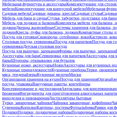
Мебельная фурнитура и аксессуары
Комплектующие для столов
мебели
Комплектующие для корпусной мебели
Мебельная фурн
Садовая мебель
Садовые диваны, кресла
Садовые стулья
Садовые
Мебель для бани и сауны
Стулья, табуретки, подставки для бани
Мебель для лоджии и балкона
Комплекты мебели для балкона, 
лоджии
Дверцы жалюзийные
Системы хранения для балкона, л
лоджии
Кресла, пуфы для балкона, лоджии
Компактные столы дл
Посуда для готовки
Сковороды, сотейники, воки
Кастрюли, ков
Столовая посуда, сервировка
Посуда для напитков
Посуда для г
сервировки
Детская столовая посуда
Посуда для выпечки, запекания
Формы для выпечки, запекания
Аксессуары для бара
Сервировка для напитков
Аксессуары для 
бары
Штопоры, открывалки для бутылок
Кухонные ножи, аксессуары
Ножи
Аксессуары для кухонных н
Кухонные принадлежности
Кухонные приборы
Терки, овощерез
мяса, тендерайзеры
Кухонные мелочи
Миски
Организация хранения на кухне
Посуда для хранения
Органайзе
посуда, упаковка
Вакуумные пакеты, контейнеры
Консервирование и дистилляция
Автоклавы для консервирован
брожения
Ингредиенты для приготовления алкогольных напит
виноделия и пивоварения
Дистилляторы бытовые
Турки, заварочные чайники
Чайники заварочные, кофейники
Ча
Сувениры
Копилки
Картины, постеры
Фотоальбомы
Рамки для ф
Подарки
Подарки, подарочные наборы
Подарочные наборы косм
Водоснабжение
Водонагреватели
Бытовые насосы
Проточные фи