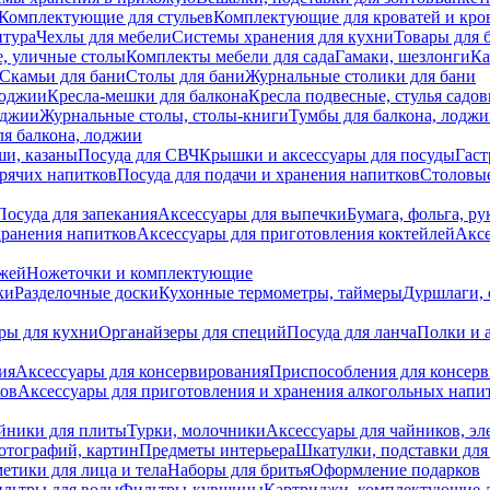
Комплектующие для стульев
Комплектующие для кроватей и кро
итура
Чехлы для мебели
Системы хранения для кухни
Товары для 
, уличные столы
Комплекты мебели для сада
Гамаки, шезлонги
Ка
Скамьи для бани
Столы для бани
Журнальные столики для бани
лоджии
Кресла-мешки для балкона
Кресла подвесные, стулья садо
оджии
Журнальные столы, столы-книги
Тумбы для балкона, лодж
я балкона, лоджии
ши, казаны
Посуда для СВЧ
Крышки и аксессуары для посуды
Гаст
орячих напитков
Посуда для подачи и хранения напитков
Столовы
Посуда для запекания
Аксессуары для выпечки
Бумага, фольга, р
хранения напитков
Аксессуары для приготовления коктейлей
Аксе
ожей
Ножеточки и комплектующие
ки
Разделочные доски
Кухонные термометры, таймеры
Дуршлаги, 
ры для кухни
Органайзеры для специй
Посуда для ланча
Полки и 
ия
Аксессуары для консервирования
Приспособления для консер
ков
Аксессуары для приготовления и хранения алкогольных напи
йники для плиты
Турки, молочники
Аксессуары для чайников, э
отографий, картин
Предметы интерьера
Шкатулки, подставки дл
етики для лица и тела
Наборы для бритья
Оформление подарков
льтры для воды
Фильтры-кувшины
Картриджи, комплектующие д