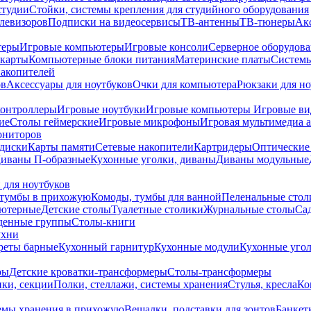
студии
Стойки, системы крепления для студийного оборудования
елевизоров
Подписки на видеосервисы
ТВ-антенны
ТВ-тюнеры
Ак
теры
Игровые компьютеры
Игровые консоли
Серверное оборудов
карты
Компьютерные блоки питания
Материнские платы
Системы
накопителей
ов
Аксессуары для ноутбуков
Очки для компьютера
Рюкзаки для но
контроллеры
Игровые ноутбуки
Игровые компьютеры
Игровые ви
ие
Столы геймерские
Игровые микрофоны
Игровая мультимедиа 
ониторов
диски
Карты памяти
Сетевые накопители
Картридеры
Оптические
иваны П-образные
Кухонные уголки, диваны
Диваны модульные
 для ноутбуков
тумбы в прихожую
Комоды, тумбы для ванной
Пеленальные стол
ьютерные
Детские столы
Туалетные столики
Журнальные столы
Са
денные группы
Столы-книги
ухни
уреты барные
Кухонный гарнитур
Кухонные модули
Кухонные угол
ры
Детские кроватки-трансформеры
Столы-трансформеры
ки, секции
Полки, стеллажи, системы хранения
Стулья, кресла
Ко
емы хранения в прихожую
Вешалки, подставки для зонтов
Банкет