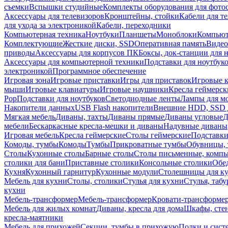
съемки
Вспышки студийные
Комплекты оборудования для фото
Аксессуары для телевизоров
Кронштейны, стойки
Кабели для т
для ухода за электроникой
Кабели, переходники
Компьютерная техника
Ноутбуки
Планшеты
Моноблоки
Компью
Комплектующие
Жесткие диски, SSD
Оперативная память
Видео
приводы
Аксессуары для корпусов ПК
Боксы, док-станции для 
Аксессуары для компьютерной техники
Подставки для ноутбук
электроникой
Программное обеспечение
Игровая зона
Игровые приставки
Игры для приставок
Игровые 
мыши
Игровые клавиатуры
Игровые наушники
Кресла геймерск
Pop
Подставки для ноутбуков
Светодиодные ленты
Лампы для м
Накопители данных
USB Flash накопители
Внешние HDD, SSD 
Мягкая мебель
Диваны, тахты
Диваны прямые
Диваны угловые
Д
мебели
Бескаркасные кресла-мешки и диваны
Надувные диваны
Игровая мебель
Кресла геймерские
Столы геймерские
Подставки
Комоды, тумбы
Комоды
Тумбы
Прикроватные тумбы
Обувницы, 
Столы
Кухонные столы
Барные столы
Столы письменные, комп
столики для бани
Приставные столики
Консольные столики
Обе
Кухня
Кухонный гарнитур
Кухонные модули
Столешницы для к
Мебель для кухни
Столы, столики
Стулья для кухни
Стулья, таб
кухни
Мебель-трансформер
Мебель-трансформер
Кровати-трансформе
Мебель для жилых комнат
Диваны, кресла для дома
Шкафы, стен
кресла-маятники
Мебель для прихожей
Секции, тумбы в прихожую
Полки и сист