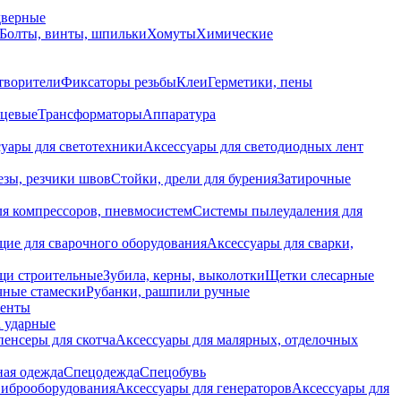
дверные
Болты, винты, шпильки
Хомуты
Химические
творители
Фиксаторы резьбы
Клеи
Герметики, пены
нцевые
Трансформаторы
Аппаратура
уары для светотехники
Аксессуары для светодиодных лент
езы, резчики швов
Стойки, дрели для бурения
Затирочные
ля компрессоров, пневмосистем
Системы пылеудаления для
ие для сварочного оборудования
Аксессуары для сварки,
щи строительные
Зубила, керны, выколотки
Щетки слесарные
чные стамески
Рубанки, рашпили ручные
енты
 ударные
енсеры для скотча
Аксессуары для малярных, отделочных
ная одежда
Спецодежда
Спецобувь
виброоборудования
Аксессуары для генераторов
Аксессуары для