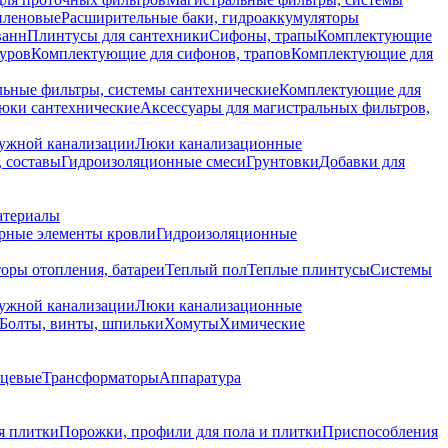
иленовые
Расширительные баки, гидроаккумуляторы
ванн
Плинтусы для сантехники
Сифоны, трапы
Комплектующие
уров
Комплектующие для сифонов, трапов
Комплектующие для
ьные фильтры, системы сантехнические
Комплектующие для
юки сантехнические
Аксессуары для магистральных фильтров,
ружной канализации
Люки канализационные
 составы
Гидроизоляционные смеси
Грунтовки
Добавки для
атериалы
рные элементы кровли
Гидроизоляционные
оры отопления, батареи
Теплый пол
Теплые плинтусы
Системы
ружной канализации
Люки канализационные
Болты, винты, шпильки
Хомуты
Химические
нцевые
Трансформаторы
Аппаратура
я плитки
Порожки, профили для пола и плитки
Приспособления