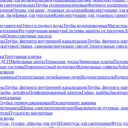
ем сантехнических
Трубы полипропиленовые
Фитинги полипроп
ддонов
Опоры для ванн, душевых поддонов
Комплектующие для 
ов, биде
Бачки для унитазов
Комплектующие для душевых гарнит
есушители
Отвод и подвод воды
Трубы водопроводные
Магистрал
антехники
Регулирующая арматура
Системы защиты от протечек
Л
ций
Опрессовочные насосы
ны
Трубы, фитинги внутренней канализации
Трубы, фитинги на
катурки
Стяжки, самонивелирующие смеси
Строительные смеси,
ки
Тротуарная плитка
ЛДСП
Мебельные щиты
Террасные доски
Древесные плиты
Пилом
ные системы
Поверхностный водоотвод
Кровельные софиты
Добо
тиляция
-камины
Отопительные печи
Банные печи
Водонагреватели
Радиат
ны
Трубы, фитинги внутренней канализации
Трубы, фитинги на
Скобы, штифты
Перфорированный крепеж
Гайки, шайбы
Заклепки
ерсальные
Трубки термоусаживаемые
Изолирующие зажимы
лектрощита
Шины электротехнические
Выключатели путевые, ко
атели
Пускатели магнитные
ки воды
усы, уголки, обводы для труб
Плинтусы для сантехники
Фуги дл