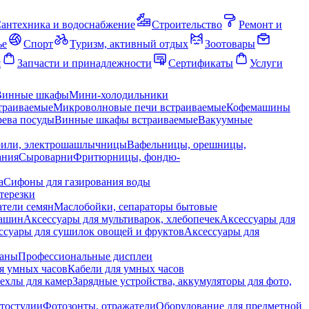
антехника и водоснабжение
Строительство
Ремонт и
ье
Спорт
Туризм, активный отдых
Зоотовары
я
Запчасти и принадлежности
Сертификаты
Услуги
Винные шкафы
Мини-холодильники
траиваемые
Микроволновые печи встраиваемые
Кофемашины
ева посуды
Винные шкафы встраиваемые
Вакуумные
рили, электрошашлычницы
Вафельницы, орешницы,
ания
Сыроварни
Фритюрницы, фондю-
а
Сифоны для газирования воды
терезки
тели семян
Маслобойки, сепараторы бытовые
машин
Аксессуары для мультиварок, хлебопечек
Аксессуары для
ссуары для сушилок овощей и фруктов
Аксессуары для
раны
Профессиональные дисплеи
я умных часов
Кабели для умных часов
ехлы для камер
Зарядные устройства, аккумуляторы для фото,
тостудии
Фотозонты, отражатели
Оборудование для предметной