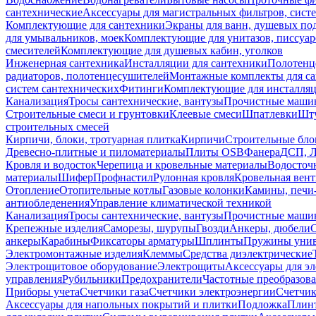
сантехнические
Аксессуары для магистральных фильтров, сист
Комплектующие для сантехники
Экраны для ванн, душевых по
для умывальников, моек
Комплектующие для унитазов, писсуар
смесителей
Комплектующие для душевых кабин, уголков
Инженерная сантехника
Инсталляции для сантехники
Полотенц
радиаторов, полотенцесушителей
Монтажные комплекты для с
систем сантехнических
Фитинги
Комплектующие для инсталля
Канализация
Тросы сантехнические, вантузы
Прочистные маши
Строительные смеси и грунтовки
Клеевые смеси
Шпатлевки
Шту
строительных смесей
Кирпичи, блоки, тротуарная плитка
Кирпичи
Строительные бло
Древесно-плитные и пиломатериалы
Плиты OSB
Фанера
ДСП, 
Кровля и водосток
Черепица и кровельные материалы
Водосточ
материалы
Шифер
Профнастил
Рулонная кровля
Кровельная вен
Отопление
Отопительные котлы
Газовые колонки
Камины, печи
антиобледенения
Управление климатической техникой
Канализация
Тросы сантехнические, вантузы
Прочистные маши
Крепежные изделия
Саморезы, шурупы
Гвозди
Анкеры, дюбели
анкеры
Карабины
Фиксаторы арматуры
Шплинты
Пружины унив
Электромонтажные изделия
Клеммы
Средства диэлектрические
Электрощитовое оборудование
Электрощиты
Аксессуары для э
управления
Рубильники
Предохранители
Частотные преобразов
Приборы учета
Счетчики газа
Счетчики электроэнергии
Счетчи
Аксессуары для напольных покрытий и плитки
Подложка
Плинт