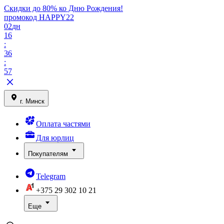
Скидки до 80% ко Дню Рождения!
промокод HAPPY22
02
дн
16
:
36
:
57
г. Минск
Оплата частями
Для юрлиц
Покупателям
Telegram
+375 29
302 10 21
Еще