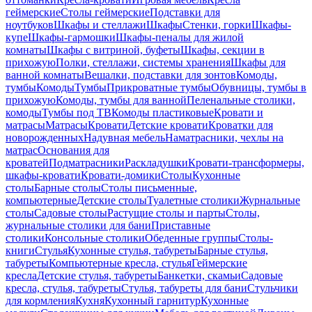
геймерские
Столы геймерские
Подставки для
ноутбуков
Шкафы и стеллажи
Шкафы
Стенки, горки
Шкафы-
купе
Шкафы-гармошки
Шкафы-пеналы для жилой
комнаты
Шкафы с витриной, буфеты
Шкафы, секции в
прихожую
Полки, стеллажи, системы хранения
Шкафы для
ванной комнаты
Вешалки, подставки для зонтов
Комоды,
тумбы
Комоды
Тумбы
Прикроватные тумбы
Обувницы, тумбы в
прихожую
Комоды, тумбы для ванной
Пеленальные столики,
комоды
Тумбы под ТВ
Комоды пластиковые
Кровати и
матрасы
Матрасы
Кровати
Детские кровати
Кроватки для
новорожденных
Надувная мебель
Наматрасники, чехлы на
матрас
Основания для
кроватей
Подматрасники
Раскладушки
Кровати-трансформеры,
шкафы-кровати
Кровати-домики
Столы
Кухонные
столы
Барные столы
Столы письменные,
компьютерные
Детские столы
Туалетные столики
Журнальные
столы
Садовые столы
Растущие столы и парты
Столы,
журнальные столики для бани
Приставные
столики
Консольные столики
Обеденные группы
Столы-
книги
Стулья
Кухонные стулья, табуреты
Барные стулья,
табуреты
Компьютерные кресла, стулья
Геймерские
кресла
Детские стулья, табуреты
Банкетки, скамьи
Садовые
кресла, стулья, табуреты
Стулья, табуреты для бани
Стульчики
для кормления
Кухня
Кухонный гарнитур
Кухонные