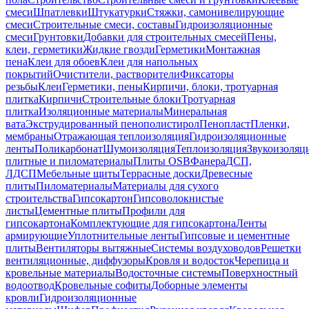
смеси
Шпатлевки
Штукатурки
Стяжки, самонивелирующие
смеси
Строительные смеси, составы
Гидроизоляционные
смеси
Грунтовки
Добавки для строительных смесей
Пены,
клеи, герметики
Жидкие гвозди
Герметики
Монтажная
пена
Клеи для обоев
Клеи для напольных
покрытий
Очистители, растворители
Фиксаторы
резьбы
Клеи
Герметики, пены
Кирпичи, блоки, тротуарная
плитка
Кирпичи
Строительные блоки
Тротуарная
плитка
Изоляционные материалы
Минеральная
вата
Экструдированный пенополистирол
Пенопласт
Пленки,
мембраны
Отражающая теплоизоляция
Гидроизоляционные
ленты
Поликарбонат
Шумоизоляция
Теплоизоляция
Звукоизоляц
плитные и пиломатериалы
Плиты OSB
Фанера
ДСП,
ЛДСП
Мебельные щиты
Террасные доски
Древесные
плиты
Пиломатериалы
Материалы для сухого
строительства
Гипсокартон
Гипсоволокнистые
листы
Цементные плиты
Профили для
гипсокартона
Комплектующие для гипсокартона
Ленты
армирующие
Уплотнительные ленты
Гипсовые и цементные
плиты
Вентиляторы вытяжные
Системы воздуховодов
Решетки
вентиляционные, диффузоры
Кровля и водосток
Черепица и
кровельные материалы
Водосточные системы
Поверхностный
водоотвод
Кровельные софиты
Доборные элементы
кровли
Гидроизоляционные