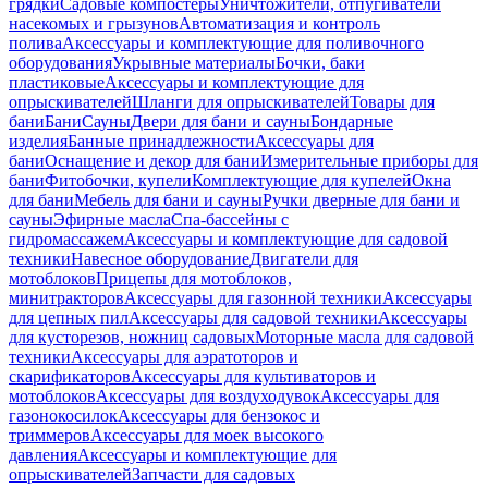
грядки
Садовые компостеры
Уничтожители, отпугиватели
насекомых и грызунов
Автоматизация и контроль
полива
Аксессуары и комплектующие для поливочного
оборудования
Укрывные материалы
Бочки, баки
пластиковые
Аксессуары и комплектующие для
опрыскивателей
Шланги для опрыскивателей
Товары для
бани
Бани
Сауны
Двери для бани и сауны
Бондарные
изделия
Банные принадлежности
Аксессуары для
бани
Оснащение и декор для бани
Измерительные приборы для
бани
Фитобочки, купели
Комплектующие для купелей
Окна
для бани
Мебель для бани и сауны
Ручки дверные для бани и
сауны
Эфирные масла
Спа-бассейны с
гидромассажем
Аксессуары и комплектующие для садовой
техники
Навесное оборудование
Двигатели для
мотоблоков
Прицепы для мотоблоков,
минитракторов
Аксессуары для газонной техники
Аксессуары
для цепных пил
Аксессуары для садовой техники
Аксессуары
для кусторезов, ножниц садовых
Моторные масла для садовой
техники
Аксессуары для аэратоторов и
скарификаторов
Аксессуары для культиваторов и
мотоблоков
Аксессуары для воздуходувок
Аксессуары для
газонокосилок
Аксессуары для бензокос и
триммеров
Аксессуары для моек высокого
давления
Аксессуары и комплектующие для
опрыскивателей
Запчасти для садовых