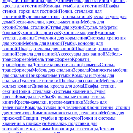
модули
Столешницы для кухни
Мебель для гостиной
Диваны,
кресла для гостиной
Комоды, тумбы для гостиной
Шкафы,
стенки, горки для гостиной
Полки, стеллажи для
гостиной
Журнальные столы, столы-книги
Кресла, стулья для
дома
Кресла-качалки, кресла-маятники
Мебель для
кухни
Столы, столики
Стулья для кухни
Стулья, табуреты
барные
Кухонный гарнитур
Кухонные модули
Кухонные
уголки, диваны
Стульчики для кормления
Системы хранения
для кухни
Мебель для ванной
Тумбы, консоли для
ванной
Шкафы, пеналы для ванной
Шкафчики, полки для
ванной
Зеркала для ванной
Аксессуары для ванной
Мебель-
трансформер
Мебель-трансформер
Кровати-
трансформеры
Детские кроватки-трансформеры
Столы-
трансформеры
Мебель для спальни
Зеркала
Комплекты мебели
для спальни
Прикроватные тумбы
Комоды и тумбы для
спальни
Туалетные столики
Шкафы для спальни
Мебель для
жилых комнат
Диваны, кресла для дома
Шкафы, стенки,
секции
Полки, стеллажи, системы хранения
Стулья,
кресла
Комоды и тумбы
Журнальные столы, столы-
книги
Кресла-качалки, кресла-маятники
Мебель для
телевизора
Комоды, тумбы под телевизор
Кронштейны, стойки
для телевизора
Каминокомплекты под телевизор
Мебель для
прихожей
Секции, тумбы в прихожую
Полки и системы
хранения в прихожую
Вешалки, подставки для
зонтов
Банкетки, скамьи
Ключницы, газетницы
Детская