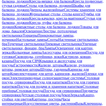
балкона, лоджии
Кресла-мешки для балкона
Кресла подвесные,
стулья садовые
Столы для балкона, лоджии
Шкафы для
балкона, лоджии
Дверцы жалюзийные
Системы хранения для
балкона, лоджии
Журнальные столы, столы-книги
Тумбы для
балкона, лоджии
Кресла-качалки, кресла-маятники
Стулья для
балкона, лоджии
Кресла, пуфы для балкона,
лоджии
Компактные столы для балкона, лоджии
Товары для
дома, бакалея
Освещение
Люстры, потолочные
светильники
Торшеры
Прикроватные лампы,
ночники
Настольные лампы
Споты
Настенные светильники,
бра
Точечные светильники
Трековые светильники
Уличные
светильники, фонари, бра
Лампы
Освещение для картин,
зеркал
Кольцевые лампы
Аксессуары для освещения
Посуда для
готовки
Сковороды, сотейники, воки
Кастрюли, ковши,
казаны
Посуда для СВЧ
Крышки и аксессуары для
посуды
Гастроемкости
Жалюзи, шторы
Жалюзи, рулонные
шторы, римские шторы
Шторы, гардины
Карнизы для
штор
Комплектующие для штор, карнизов, жалюзи
Пленки для
окон
Электроприводные солнцезащитные системы
Столовая
посуда, сервировка
Посуда для напитков
Посуда для горячих
напитков
Посуда для подачи и хранения напитков
Столовые
приборы
Столовая посуда
Посуда для сервировки
Предметы
сервировки
Детская столовая посуда
Декор
Зеркала
Кашпо,
стойки для цветов
Картины, постеры
Часы
интерьерные
Искусственные цветы, растения
Вазы
Ключницы,