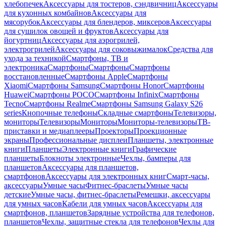
хлебопечек
Аксессуары для тостеров, сэндвичниц
Аксессуары
для кухонных комбайнов
Аксессуары для
мясорубок
Аксессуары для блендеров, миксеров
Аксессуары
для сушилок овощей и фруктов
Аксессуары для
йогуртниц
Аксессуары для аэрогрилей,
электрогрилей
Аксессуары для соковыжималок
Средства для
ухода за техникой
Смартфоны, ТВ и
электроника
Смартфоны
Смартфоны
Смартфоны
восстановленные
Смартфоны Apple
Смартфоны
Xiaomi
Смартфоны Samsung
Смартфоны Honor
Смартфоны
Huawei
Смартфоны POCO
Смартфоны Infinix
Смартфоны
Tecno
Смартфоны Realme
Смартфоны Samsung Galaxy S26
series
Кнопочные телефоны
Складные смартфоны
Телевизоры,
мониторы
Телевизоры
Мониторы
Мониторы-телевизоры
ТВ-
приставки и медиаплееры
Проекторы
Проекционные
экраны
Профессиональные дисплеи
Планшеты, электронные
книги
Планшеты
Электронные книги
Графические
планшеты
Блокноты электронные
Чехлы, бамперы для
планшетов
Аксессуары для планшетов,
смартфонов
Аксессуары для электронных книг
Смарт-часы,
аксессуары
Умные часы
Фитнес-браслеты
Умные часы
детские
Умные часы, фитнес-браслеты
Ремешки, аксессуары
для умных часов
Кабели для умных часов
Аксессуары для
смартфонов, планшетов
Зарядные устройства для телефонов,
планшетов
Чехлы, защитные стекла для телефонов
Чехлы для