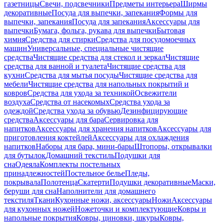
газетницы
Свечи, подсвечники
Предметы интерьера
Ширмы
декоративные
Посуда для выпечки, запекания
Формы для
выпечки, запекания
Посуда для запекания
Аксессуары для
выпечки
Бумага, фольга, рукава для выпечки
Бытовая
химия
Средства для стирки
Средства для посудомоечных
машин
Универсальные, специальные чистящие
средства
Чистящие средства для стекол и зеркал
Чистящие
средства для ванной и туалета
Чистящие средства для
кухни
Средства для мытья посуды
Чистящие средства для
мебели
Чистящие средства для напольных покрытий и
ковров
Средства для ухода за техникой
Освежители
воздуха
Средства от насекомых
Средства ухода за
одеждой
Средства ухода за обувью
Дезинфицирующие
средства
Аксессуары для бара
Сервировка для
напитков
Аксессуары для хранения напитков
Аксессуары для
приготовления коктейлей
Аксессуары для охлаждения
напитков
Наборы для бара, мини-бары
Штопоры, открывалки
для бутылок
Домашний текстиль
Подушки для
сна
Одеяла
Комплекты постельных
принадлежностей
Постельное белье
Пледы,
покрывала
Полотенца
Скатерти
Подушки декоративные
Маски,
беруши для сна
Наполнители для домашнего
текстиля
Ткани
Кухонные ножи, аксессуары
Ножи
Аксессуары
для кухонных ножей
Ножеточки и комплектующие
Ковры и
напольные покрытия
Ковры, циновки, шкуры
Ковры,