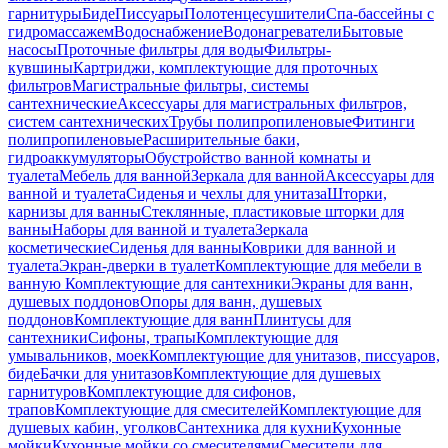
гарнитуры
Биде
Писсуары
Полотенцесушители
Спа-бассейны с
гидромассажем
Водоснабжение
Водонагреватели
Бытовые
насосы
Проточные фильтры для воды
Фильтры-
кувшины
Картриджи, комплектующие для проточных
фильтров
Магистральные фильтры, системы
сантехнические
Аксессуары для магистральных фильтров,
систем сантехнических
Трубы полипропиленовые
Фитинги
полипропиленовые
Расширительные баки,
гидроаккумуляторы
Обустройство ванной комнаты и
туалета
Мебель для ванной
Зеркала для ванной
Аксессуары для
ванной и туалета
Сиденья и чехлы для унитаза
Шторки,
карнизы для ванны
Стеклянные, пластиковые шторки для
ванны
Наборы для ванной и туалета
Зеркала
косметические
Сиденья для ванны
Коврики для ванной и
туалета
Экран-дверки в туалет
Комплектующие для мебели в
ванную
Комплектующие для сантехники
Экраны для ванн,
душевых поддонов
Опоры для ванн, душевых
поддонов
Комплектующие для ванн
Плинтусы для
сантехники
Сифоны, трапы
Комплектующие для
умывальников, моек
Комплектующие для унитазов, писсуаров,
биде
Бачки для унитазов
Комплектующие для душевых
гарнитуров
Комплектующие для сифонов,
трапов
Комплектующие для смесителей
Комплектующие для
душевых кабин, уголков
Сантехника для кухни
Кухонные
мойки
Кухонные мойки со смесителями
Смесители для