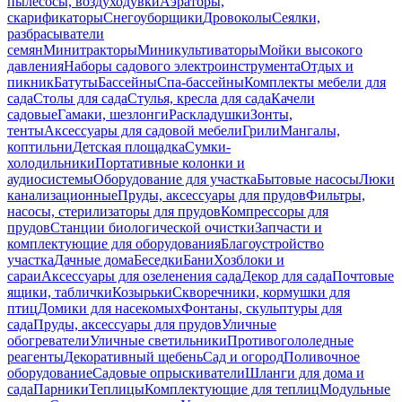
пылесосы, воздуходувки
Аэраторы,
скарификаторы
Снегоуборщики
Дровоколы
Сеялки,
разбрасыватели
семян
Минитракторы
Миникультиваторы
Мойки высокого
давления
Наборы садового электроинструмента
Отдых и
пикник
Батуты
Бассейны
Спа-бассейны
Комплекты мебели для
сада
Столы для сада
Стулья, кресла для сада
Качели
садовые
Гамаки, шезлонги
Раскладушки
Зонты,
тенты
Аксессуары для садовой мебели
Грили
Мангалы,
коптильни
Детская площадка
Сумки-
холодильники
Портативные колонки и
аудиосистемы
Оборудование для участка
Бытовые насосы
Люки
канализационные
Пруды, аксессуары для прудов
Фильтры,
насосы, стерилизаторы для прудов
Компрессоры для
прудов
Станции биологической очистки
Запчасти и
комплектующие для оборудования
Благоустройство
участка
Дачные дома
Беседки
Бани
Хозблоки и
сараи
Аксессуары для озеленения сада
Декор для сада
Почтовые
ящики, таблички
Козырьки
Скворечники, кормушки для
птиц
Домики для насекомых
Фонтаны, скульптуры для
сада
Пруды, аксессуары для прудов
Уличные
обогреватели
Уличные светильники
Противогололедные
реагенты
Декоративный щебень
Сад и огород
Поливочное
оборудование
Садовые опрыскиватели
Шланги для дома и
сада
Парники
Теплицы
Комплектующие для теплиц
Модульные