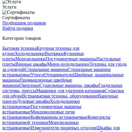
Услуги
Сертификаты
Подборщик подарков
Найти подарки
Категории товаров
Бытовая техника
Крупная техника для
кухни
Холодильники
Вытяжки
Кухонные
плиты
Морозильники
Посудомоечные машины
Настольные
плиты
Винные шкафы
Мини-холодильники
Техника для ухода
за одеждой
Стиральные машины
Стиральные машины
встраиваемые
Утюги
Отпариватели
Швейные, вышивальные
машины
Промышленные швейные
машины
Оверлоки
Сушильные машины, шкафы
Гладильные
системы, прессы
Машинки для удаления катышков
Сушилки
для обуви
Встраиваемая техника, оборудование
Варочные
панели
Духовые шкафы
Холодильники
встраиваемые
Посудомоечные машины
встраиваемые
Микроволновые печи
встраиваемые
Кофемашины встраиваемые
Комплекты
встраиваемой техники
Морозильники
встраиваемые
Измельчители пищевых отходов
Шкафы для