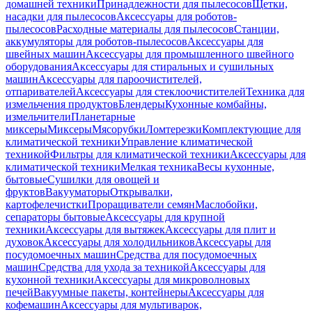
домашней техники
Принадлежности для пылесосов
Щетки,
насадки для пылесосов
Аксессуары для роботов-
пылесосов
Расходные материалы для пылесосов
Станции,
аккумуляторы для роботов-пылесосов
Аксессуары для
швейных машин
Аксессуары для промышленного швейного
оборудования
Аксессуары для стиральных и сушильных
машин
Аксессуары для пароочистителей,
отпаривателей
Аксессуары для стеклоочистителей
Техника для
измельчения продуктов
Блендеры
Кухонные комбайны,
измельчители
Планетарные
миксеры
Миксеры
Мясорубки
Ломтерезки
Комплектующие для
климатической техники
Управление климатической
техникой
Фильтры для климатической техники
Аксессуары для
климатической техники
Мелкая техника
Весы кухонные,
бытовые
Сушилки для овощей и
фруктов
Вакууматоры
Открывалки,
картофелечистки
Проращиватели семян
Маслобойки,
сепараторы бытовые
Аксессуары для крупной
техники
Аксессуары для вытяжек
Аксессуары для плит и
духовок
Аксессуары для холодильников
Аксессуары для
посудомоечных машин
Средства для посудомоечных
машин
Средства для ухода за техникой
Аксессуары для
кухонной техники
Аксессуары для микроволновых
печей
Вакуумные пакеты, контейнеры
Аксессуары для
кофемашин
Аксессуары для мультиварок,