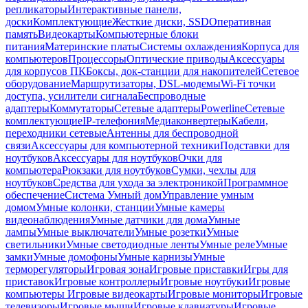
репликаторы
Интерактивные панели,
доски
Комплектующие
Жесткие диски, SSD
Оперативная
память
Видеокарты
Компьютерные блоки
питания
Материнские платы
Системы охлаждения
Корпуса для
компьютеров
Процессоры
Оптические приводы
Аксессуары
для корпусов ПК
Боксы, док-станции для накопителей
Сетевое
оборудование
Маршрутизаторы, DSL-модемы
Wi-Fi точки
доступа, усилители сигнала
Беспроводные
адаптеры
Коммутаторы
Сетевые адаптеры
Powerline
Сетевые
комплектующие
IP-телефония
Медиаконвертеры
Кабели,
переходники сетевые
Антенны для беспроводной
связи
Аксессуары для компьютерной техники
Подставки для
ноутбуков
Аксессуары для ноутбуков
Очки для
компьютера
Рюкзаки для ноутбуков
Сумки, чехлы для
ноутбуков
Средства для ухода за электроникой
Программное
обеспечение
Система Умный дом
Управление умным
домом
Умные колонки, станции
Умные камеры
видеонаблюдения
Умные датчики для дома
Умные
лампы
Умные выключатели
Умные розетки
Умные
светильники
Умные светодиодные ленты
Умные реле
Умные
замки
Умные домофоны
Умные карнизы
Умные
терморегуляторы
Игровая зона
Игровые приставки
Игры для
приставок
Игровые контроллеры
Игровые ноутбуки
Игровые
компьютеры
Игровые видеокарты
Игровые мониторы
Игровые
телевизоры
Игровые мыши
Игровые клавиатуры
Игровые