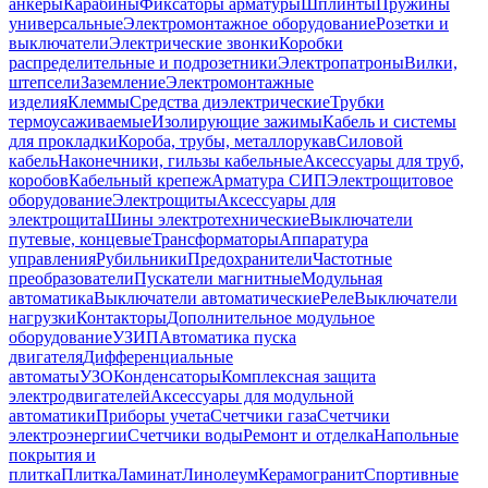
анкеры
Карабины
Фиксаторы арматуры
Шплинты
Пружины
универсальные
Электромонтажное оборудование
Розетки и
выключатели
Электрические звонки
Коробки
распределительные и подрозетники
Электропатроны
Вилки,
штепсели
Заземление
Электромонтажные
изделия
Клеммы
Средства диэлектрические
Трубки
термоусаживаемые
Изолирующие зажимы
Кабель и системы
для прокладки
Короба, трубы, металлорукав
Силовой
кабель
Наконечники, гильзы кабельные
Аксессуары для труб,
коробов
Кабельный крепеж
Арматура СИП
Электрощитовое
оборудование
Электрощиты
Аксессуары для
электрощита
Шины электротехнические
Выключатели
путевые, концевые
Трансформаторы
Аппаратура
управления
Рубильники
Предохранители
Частотные
преобразователи
Пускатели магнитные
Модульная
автоматика
Выключатели автоматические
Реле
Выключатели
нагрузки
Контакторы
Дополнительное модульное
оборудование
УЗИП
Автоматика пуска
двигателя
Дифференциальные
автоматы
УЗО
Конденсаторы
Комплексная защита
электродвигателей
Аксессуары для модульной
автоматики
Приборы учета
Счетчики газа
Счетчики
электроэнергии
Счетчики воды
Ремонт и отделка
Напольные
покрытия и
плитка
Плитка
Ламинат
Линолеум
Керамогранит
Спортивные