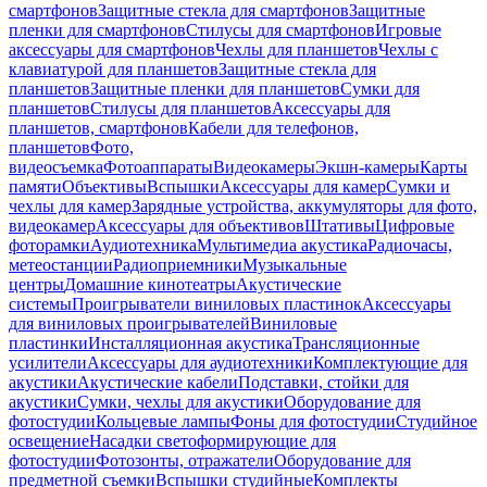
смартфонов
Защитные стекла для смартфонов
Защитные
пленки для смартфонов
Стилусы для смартфонов
Игровые
аксессуары для смартфонов
Чехлы для планшетов
Чехлы с
клавиатурой для планшетов
Защитные стекла для
планшетов
Защитные пленки для планшетов
Сумки для
планшетов
Стилусы для планшетов
Аксессуары для
планшетов, смартфонов
Кабели для телефонов,
планшетов
Фото,
видеосъемка
Фотоаппараты
Видеокамеры
Экшн-камеры
Карты
памяти
Объективы
Вспышки
Аксессуары для камер
Сумки и
чехлы для камер
Зарядные устройства, аккумуляторы для фото,
видеокамер
Аксессуары для объективов
Штативы
Цифровые
фоторамки
Аудиотехника
Мультимедиа акустика
Радиочасы,
метеостанции
Радиоприемники
Музыкальные
центры
Домашние кинотеатры
Акустические
системы
Проигрыватели виниловых пластинок
Аксессуары
для виниловых проигрывателей
Виниловые
пластинки
Инсталляционная акустика
Трансляционные
усилители
Аксессуары для аудиотехники
Комплектующие для
акустики
Акустические кабели
Подставки, стойки для
акустики
Сумки, чехлы для акустики
Оборудование для
фотостудии
Кольцевые лампы
Фоны для фотостудии
Студийное
освещение
Насадки светоформирующие для
фотостудии
Фотозонты, отражатели
Оборудование для
предметной съемки
Вспышки студийные
Комплекты