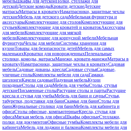
мебель
Шкафы для детской
Полки, стеллажи для
детской
Детские комоды
Кровати детские
Детские
матрасы
Матрасы в кроватку
Наматрасники, защитные чехлы
детские
Мебель для детского сада
Мебельная фурнитура и
аксессуары
Комплектующие для столов
Комплектующие для
стульев
Комплектующие для кроватей и кроваток
Аксессуары
для мебели
Комплектующие для мягкой
мебели
Комплектующие для корпусной мебели
Мебельная
фурнитура
Чехлы для мебели
Системы хранения для
кухни
Товары для безопасности детей
Мебель для самых
маленьких
Кроватки для новорожденных
Пеленальные
столики, комоды, матрасы
Манежи, кровати-манежи
Матрасы в
кроватку
Наматрасники, защитные чехлы в кроватку
Садовая
мебель
Садовые диваны, кресла
Садовые стулья
Садовые,
уличные столы
Комплекты мебели для сада
Гамаки,
шезлонги
Качели садовые
Надувная мебель
Кухни
походные
Столы для сада
Мебель для учебы
Столы, стулья
детские
Письменные столы
Растущие столы и парты
Растущие
кресла и стулья для учебы
Мебель для бани и сауны
Стулья,
табуретки, подставки для бани
Скамьи для бани
Столы для
бани
Журнальные столики для бани
Мебель для кабинета и
офиса
Столы офисные, компьютерные
Кресла, стулья для
офиса
Мягкая мебель для офиса
Шкафы офисные
Стеллажи,
полки для документов
Офисные тумбы
Комплекты мебели для
кабинета
Мебель для лоджии и балкона
Комплекты мебели для