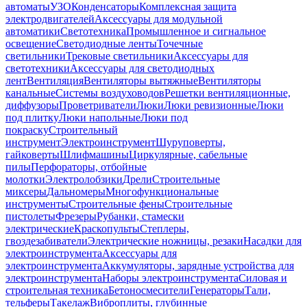
автоматы
УЗО
Конденсаторы
Комплексная защита
электродвигателей
Аксессуары для модульной
автоматики
Светотехника
Промышленное и сигнальное
освещение
Светодиодные ленты
Точечные
светильники
Трековые светильники
Аксессуары для
светотехники
Аксессуары для светодиодных
лент
Вентиляция
Вентиляторы вытяжные
Вентиляторы
канальные
Системы воздуховодов
Решетки вентиляционные,
диффузоры
Проветриватели
Люки
Люки ревизионные
Люки
под плитку
Люки напольные
Люки под
покраску
Строительный
инструмент
Электроинструмент
Шуруповерты,
гайковерты
Шлифмашины
Циркулярные, сабельные
пилы
Перфораторы, отбойные
молотки
Электролобзики
Дрели
Строительные
миксеры
Дальномеры
Многофункциональные
инструменты
Строительные фены
Строительные
пистолеты
Фрезеры
Рубанки, стамески
электрические
Краскопульты
Степлеры,
гвоздезабиватели
Электрические ножницы, резаки
Насадки для
электроинструмента
Аксессуары для
электроинструмента
Аккумуляторы, зарядные устройства для
электроинструмента
Наборы электроинструмента
Силовая и
строительная техника
Бетоносмесители
Генераторы
Тали,
тельферы
Такелаж
Виброплиты, глубинные