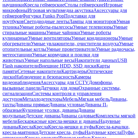
наушники
Кресла геймерские
Столы геймерские
Игровые
микрофоны
Игровая мультимедиа акустика
Аксессуары для
геймеров
Фигурки Funko Pop
Подставки для
ноутбуков
Светодиодные ленты
Лампы для мониторов
Умная
техника
Умные роботы-пылесосы
Умные телевизоры
Умные
стиральные машины
Умные чайники
Умные роботы
кулинарные
Умные вентиляторы
Умные кондиционеры
Умные
обогреватели
Умные увлажнители, очистители воздуха
Умные
отопительные котлы
Умные проветриватели
Умные радиочасы,
метеостанции
Умные кормушки и поилки для
животных
Умные напольные весы
Накопители данных
USB
Flash накопители
Внешние HDD, SSD диски
Карты
памяти
Сетевые накопители
Картридеры
Оптические
диски
Наблюдение и безопасность
Камеры
видеонаблюдения
Аксессуары для CCTV
Домофоны,
вызывные панели
Датчики для дома
Охранные системы,
сигнализации
Системы контроля и управления
доступом
Металлодетекторы
Мебель
Мягкая мебель
Диваны,
тахты
Диваны прямые
Диваны угловые
Диваны П-
образные
Кухонные уголки, диваны
Диваны
модульные
Детские диваны
Диваны садовые
Комплекты мягкой
мебели
Бескаркасные кресла-мешки и диваны
Надувные
диваны
Кресла
Кресла
Кресла-мешки и пуфы
Кресла-качалки,
кресла-маятники
Детские кресла, пуфы
Надувные кресла
Пуфы,
оттоманки
Кресла-кровати
Игровая мебель
Кресла