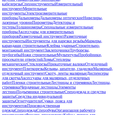
кабелерезы
Специнструменты
Измерительный
инструмент
Мерительные
инструменты
Электроизмерительные
приборы
Дальномеры
Дальномеры оптические
Нивелиры,
лазерные уровни
Пирометры
Детекторы и
тестеры
Толщиномеры
Специальные измерительные
приборы
Аксессуары для измерительных
приборов
Разметочный инструмент
Разметочные
инструменты
Инструменты для нарезки резьбы
Маркеры,
карандаши строительные
Клейма ударные
Строительно-
монтажный инструмент
Заклепочники
Труборезы,
трубогибы
Ножи строительные
Мультитулы
Пробойники,
просекатели отверстий
Ломы
Степлеры
механические
Стеклорезы
Прикаточные валики
Отделочный
инструмент
Плиткорезы
Кельмы, шпатели, гладилки
Малярный,
отделочный инструмент
Скотч, ленты малярные
Диспенсеры
для скотча
Аксессуары для малярных, отделочных
работ
Пленки строительные
Лестницы и стремянки
Лестницы,
стремянки
Чердачные лестницы
Элементы
лестниц
Подъемники строительные
Спецодежда и средства
защиты
Средства индивидуальной
защиты
Огнетушители
Сумки, пояса для
инструментов
Производственная
одежда
Спецодежда
Спецобувь
Организация рабочего
пространства
Фонари, прожекторы
Кейсы, ящики для