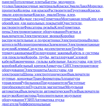
панели
Потолочные плиты
Багеты, молдинги,
уголки
Лакокрасочные материалы
Краски
Эмали
Лаки
Морилки,
пропитки
Колеры для краски
Растворители
Грунтовки
Краски,
эмали аэрозольные
Краски, эмали
Пены, клеи,
герметики
Жидкие гвозди
Герметики
Монтажная пена
Клеи для
обоев
Клеи для напольных покрытий
Очистители,
растворители
Фиксаторы резьбы
Клеи
Герметики,
пены
Электромонтажное оборудование
Розетки и
выключатели
Электрические звонки
Коробки
распределительные и подрозетники
Электропатроны
Вилки,
штепсели
Молниеприемники
Заземление
Электромонтажные
изделия
Клеммы
Средства диэлектрические
Трубки
термоусаживаемые
Изолирующие зажимы
Кабель и системы
для прокладки
Короба, трубы, металлорукав
Силовой
кабель
Наконечники, гильзы кабельные
Аксессуары для труб,
коробов
Кабельный крепеж
Арматура СИП
Электрощитовое
оборудование
Электрощиты
Аксессуары для
электрощита
Шины электротехнические
Выключатели
путевые, концевые
Трансформаторы
Аппаратура
управления
Рубильники
Предохранители
Частотные
преобразователи
Пускатели магнитные
Модульная
автоматика
Выключатели автоматические
Реле
Выключатели
нагрузки
Контакторы
Дополнительное модульное
оборудование
УЗИП
Автоматика пуска
двигателя
Дифференциальные