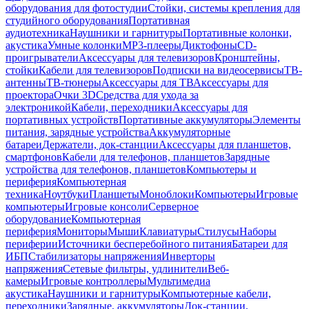
оборудования для фотостудии
Стойки, системы крепления для
студийного оборудования
Портативная
аудиотехника
Наушники и гарнитуры
Портативные колонки,
акустика
Умные колонки
MP3-плееры
Диктофоны
CD-
проигрыватели
Аксессуары для телевизоров
Кронштейны,
стойки
Кабели для телевизоров
Подписки на видеосервисы
ТВ-
антенны
ТВ-тюнеры
Аксессуары для ТВ
Аксессуары для
проектора
Очки 3D
Средства для ухода за
электроникой
Кабели, переходники
Аксессуары для
портативных устройств
Портативные аккумуляторы
Элементы
питания, зарядные устройства
Аккумуляторные
батареи
Держатели, док-станции
Аксессуары для планшетов,
смартфонов
Кабели для телефонов, планшетов
Зарядные
устройства для телефонов, планшетов
Компьютеры и
периферия
Компьютерная
техника
Ноутбуки
Планшеты
Моноблоки
Компьютеры
Игровые
компьютеры
Игровые консоли
Серверное
оборудование
Компьютерная
периферия
Мониторы
Мыши
Клавиатуры
Стилусы
Наборы
периферии
Источники бесперебойного питания
Батареи для
ИБП
Стабилизаторы напряжения
Инверторы
напряжения
Сетевые фильтры, удлинители
Веб-
камеры
Игровые контроллеры
Мультимедиа
акустика
Наушники и гарнитуры
Компьютерные кабели,
переходники
Зарядные, аккумуляторы
Док-станции,