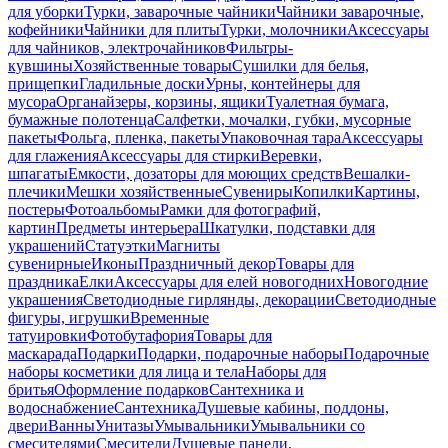
для уборки
Турки, заварочные чайники
Чайники заварочные,
кофейники
Чайники для плиты
Турки, молочники
Аксессуары
для чайников, электрочайников
Фильтры-
кувшины
Хозяйственные товары
Сушилки для белья,
прищепки
Гладильные доски
Урны, контейнеры для
мусора
Органайзеры, корзины, ящики
Туалетная бумага,
бумажные полотенца
Салфетки, мочалки, губки, мусорные
пакеты
Фольга, пленка, пакеты
Упаковочная тара
Аксессуары
для глажения
Аксессуары для стирки
Веревки,
шпагаты
Емкости, дозаторы для моющих средств
Вешалки-
плечики
Мешки хозяйственные
Сувениры
Копилки
Картины,
постеры
Фотоальбомы
Рамки для фотографий,
картин
Предметы интерьера
Шкатулки, подставки для
украшений
Статуэтки
Магниты
сувенирные
Иконы
Праздничный декор
Товары для
праздника
Елки
Аксессуары для елей новогодних
Новогодние
украшения
Светодиодные гирлянды, декорации
Светодиодные
фигуры, игрушки
Временные
татуировки
Фотобутафория
Товары для
маскарада
Подарки
Подарки, подарочные наборы
Подарочные
наборы косметики для лица и тела
Наборы для
бритья
Оформление подарков
Сантехника и
водоснабжение
Сантехника
Душевые кабины, поддоны,
двери
Ванны
Унитазы
Умывальники
Умывальники со
смесителями
Смесители
Душевые панели,