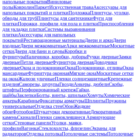
напольные покрытия
Виниловые
полы
Ковролин
Паркет
Искусственная трава
Аксессуары для
напольных покрытий и плитки
Подложка
Плинтусы, уголки,
обводы для труб
Плинтусы для сантехники
Фуги для
плитки
Порожки, профили для пола и плитки
Приспособления
для укладки плитки
Системы выравнивания
плитки
Аксессуары для напольных
покрытий
Реставрационные материалы
Двери и арки
Двери
входные
Двери межкомнатные
Арки межкомнатные
Москитные
сетки
Двери для бани и сауны
Коробки и
фурнитура
Наличники, коробки, доборы
Ручки дверные
Замки
дверные
Петли дверные
Фурнитура дверная
Доводчики
дверные
Окна и подоконники
Окна
Подоконники, отливы
Окна
мансардные
Фурнитура оконная
Мягкие окна
Москитные сетки
на окна
Жалюзи уличные
Пленки солнцезащитные
Крепежные
изделия
Саморезы, шурупы
Гвозди
Анкеры, дюбели
Скобы,
штифты
Перфорированный крепеж
Гайки,
шайбы
Заклепки
Болты, винты, шпильки
Хомуты
Химические
анкеры
Карабины
Фиксаторы арматуры
Шплинты
Пружины
универсальные
Отделка стен
Обои
Жидкие
обои
Фотообои
Штукатурки декоративные
Декоративный
камень
Скинали
Пленки самоклеящиеся
Армирующие
сетки
Стеновые панели
Уголки, маяки,
профили
Вагонка
Стеклохолсты, флизелин
Экраны для
радиаторов
Отделка потолка
Потолочные системы
Потолочные