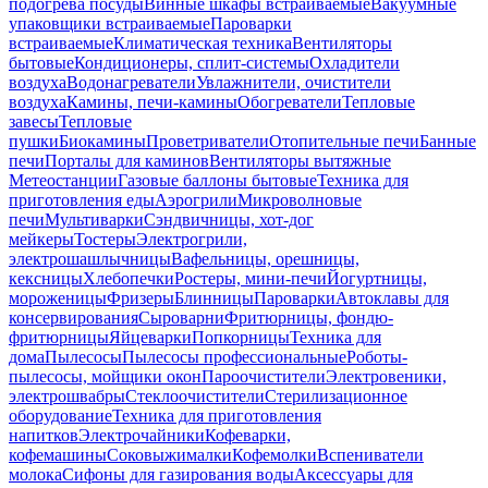
подогрева посуды
Винные шкафы встраиваемые
Вакуумные
упаковщики встраиваемые
Пароварки
встраиваемые
Климатическая техника
Вентиляторы
бытовые
Кондиционеры, сплит-системы
Охладители
воздуха
Водонагреватели
Увлажнители, очистители
воздуха
Камины, печи-камины
Обогреватели
Тепловые
завесы
Тепловые
пушки
Биокамины
Проветриватели
Отопительные печи
Банные
печи
Порталы для каминов
Вентиляторы вытяжные
Метеостанции
Газовые баллоны бытовые
Техника для
приготовления еды
Аэрогрили
Микроволновые
печи
Мультиварки
Сэндвичницы, хот-дог
мейкеры
Тостеры
Электрогрили,
электрошашлычницы
Вафельницы, орешницы,
кексницы
Хлебопечки
Ростеры, мини-печи
Йогуртницы,
мороженицы
Фризеры
Блинницы
Пароварки
Автоклавы для
консервирования
Сыроварни
Фритюрницы, фондю-
фритюрницы
Яйцеварки
Попкорницы
Техника для
дома
Пылесосы
Пылесосы профессиональные
Роботы-
пылесосы, мойщики окон
Пароочистители
Электровеники,
электрошвабры
Стеклоочистители
Стерилизационное
оборудование
Техника для приготовления
напитков
Электрочайники
Кофеварки,
кофемашины
Соковыжималки
Кофемолки
Вспениватели
молока
Сифоны для газирования воды
Аксессуары для