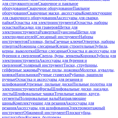
для стружкоотсосов
Сварочное и паяльное
оборудование
Сварочное оборудование
Паяльное
оборудование
Сварочные маски, аксессуары
Комплектующие
для сварочного оборудования
Аксессуары для сварки,
пайки
Оснастка для электроинструмента
Оснастка, наборы
оснастки
Насадки для граверов
Щетки для
электроинструмента
Развертки
Пуансоны
Щетки для
электродвигателей
Слесарный инструмент
Наборы
инструментов
Головки, биты
Гаечные ключи
Отвертки, наборы
отверток
Ножницы слесарные
Клещи строительные
Зубила,
керны, выколотки
Щетки слесарные
Оснастка и аксессуары для
бурения и сверления
Сверла, буры, зенкеры
Коронки
Зубила для
электроинструмента
Аксессуары для бурения и
сверления
Столярный инструмент
Тиски, струбцины,
гейферные зажимы
Ручные пилы, ножовки
Молотки, кувалды,
киянки
Напильники
Ручные стамески
Рубанки, рашпили
ручные
Оснастка и аксессуары для резания и
шлифования
Отрезные, пильные диски
Пильные полотна для
электроинструмента
Фрезы
Шлифовальные диски, насадки,
листы
Шлифовальные чашки
Точильные камни, круги,
сегменты
Полировальные валы
Направляющие
шины
Комплектующие для резания
Аксессуары для
резания
Аксессуары для шлифования
Электромонтажный
инструмент
Обжимной инструмент
Плоскогубцы,
круглогубцы
Кусачки, болторезы,