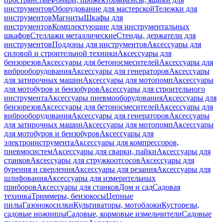
инструментов
Оборудование для мастерской
Тележки для
инструментов
Магниты
Шкафы для
инструментов
Комплектующие для инструментальных
шкафов
Стеллажи металлические
Стенды, держатели для
инструментов
Поддоны для инструментов
Аксессуары для
силовой и строительной техники
Аксессуары для
бензорезов
Аксессуары для бетоносмесителей
Аксессуары для
виброоборудования
Аксессуары для генераторов
Аксессуары
для затирочных машин
Аксессуары для мотопомп
Аксессуары
для мотобуров и бензобуров
Аксессуары для строительного
инструмента
Аксессуары пневмооборудования
Аксессуары для
бензорезов
Аксессуары для бетоносмесителей
Аксессуары для
виброоборудования
Аксессуары для генераторов
Аксессуары
для затирочных машин
Аксессуары для мотопомп
Аксессуары
для мотобуров и бензобуров
Аксессуары для
электроинструмента
Аксессуары для компрессоров,
пневмосистем
Аксессуары для сварки, пайки
Аксессуары для
станков
Аксессуары для стружкоотсосов
Аксессуары для
бурения и сверления
Аксессуары для резания
Аксессуары для
шлифования
Аксессуары для измерительных
приборов
Аксессуары для станков
Дом и сад
Садовая
техника
Триммеры, бензокосы
Цепные
пилы
Газонокосилки
Культиваторы, мотоблоки
Кусторезы,
садовые ножницы
Садовые, кормовые измельчители
Садовые