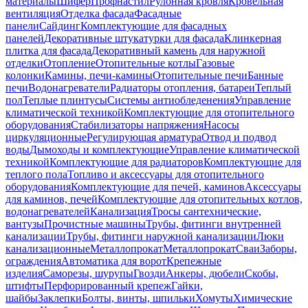
материалы
Шифер
Профнастил
Рулонная кровля
Кровельная
вентиляция
Отделка фасада
Фасадные
панели
Сайдинг
Комплектующие для фасадных
панелей
Декоративные штукатурки для фасада
Клинкерная
плитка для фасада
Декоративный камень для наружной
отделки
Отопление
Отопительные котлы
Газовые
колонки
Камины, печи-камины
Отопительные печи
Банные
печи
Водонагреватели
Радиаторы отопления, батареи
Теплый
пол
Теплые плинтусы
Системы антиобледенения
Управление
климатической техникой
Комплектующие для отопительного
оборудования
Стабилизаторы напряжения
Насосы
циркуляционные
Регулирующая арматура
Отвод и подвод
воды
Дымоходы и комплектующие
Управление климатической
техникой
Комплектующие для радиаторов
Комплектующие для
теплого пола
Топливо и аксессуары для отопительного
оборудования
Комплектующие для печей, каминов
Аксессуары
для каминов, печей
Комплектующие для отопительных котлов,
водонагревателей
Канализация
Тросы сантехнические,
вантузы
Прочистные машины
Трубы, фитинги внутренней
канализации
Трубы, фитинги наружной канализации
Люки
канализационные
Металлопрокат
Металлопрокат
Сваи
Заборы,
ограждения
Автоматика для ворот
Крепежные
изделия
Саморезы, шурупы
Гвозди
Анкеры, дюбели
Скобы,
штифты
Перфорированный крепеж
Гайки,
шайбы
Заклепки
Болты, винты, шпильки
Хомуты
Химические