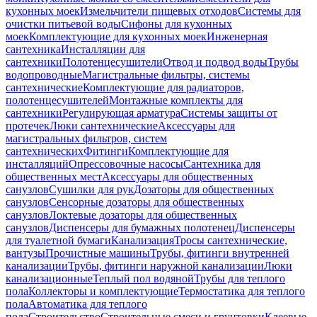
кухонных моек
Измельчители пищевых отходов
Системы для
очистки питьевой воды
Сифоны для кухонных
моек
Комплектующие для кухонных моек
Инженерная
сантехника
Инсталляции для
сантехники
Полотенцесушители
Отвод и подвод воды
Трубы
водопроводные
Магистральные фильтры, системы
сантехнические
Комплектующие для радиаторов,
полотенцесушителей
Монтажные комплекты для
сантехники
Регулирующая арматура
Системы защиты от
протечек
Люки сантехнические
Аксессуары для
магистральных фильтров, систем
сантехнических
Фитинги
Комплектующие для
инсталляций
Опрессовочные насосы
Сантехника для
общественных мест
Аксессуары для общественных
санузлов
Сушилки для рук
Дозаторы для общественных
санузлов
Сенсорные дозаторы для общественных
санузлов
Локтевые дозаторы для общественных
санузлов
Диспенсеры для бумажных полотенец
Диспенсеры
для туалетной бумаги
Канализация
Тросы сантехнические,
вантузы
Прочистные машины
Трубы, фитинги внутренней
канализации
Трубы, фитинги наружной канализации
Люки
канализационные
Теплый пол водяной
Трубы для теплого
пола
Коллекторы и комплектующие
Термостатика для теплого
пола
Автоматика для теплого
пола
Строительство
Строительные смеси и грунтовки
Клеевые