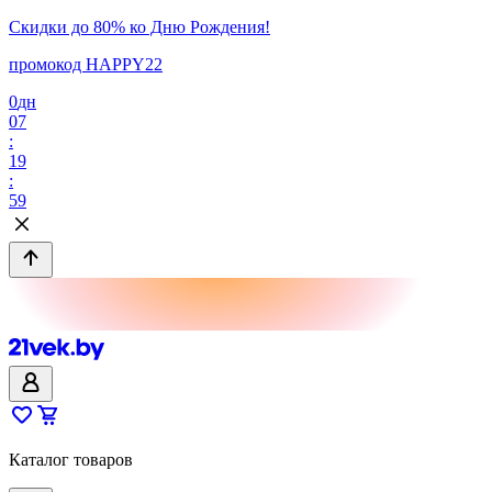
Скидки до 80% ко Дню Рождения!
промокод HAPPY22
0
дн
07
:
19
:
59
Каталог товаров