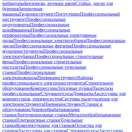
вибраторы
Бензорезы, резчики швов
Стойки, дрели для
бурения
Затирочные
машины
Гидроинструмент
Погрузчики
Профессиональный
инструмент
Профессиональные
шуруповерты
Профессиональные
шлифмашины
Профессиональные
перфораторы
Профессиональные циркулярные
пилы
Профессиональные электролобзики
Профессиональные
дрели
Профессиональные фрезеры
Профессиональные
мультиинструменты
Профессиональные
электрорубанки
Профессиональные строительные
фены
Профессиональные строительные
пистолеты
Профессиональные точильные
станки
Профессиональные
электроножницы
Пневмоинструмент
Наборы
профессионального электроинструмента
Строительное
оборудование
Компрессоры
Тепловые пушки
Пылесосы
профессиональные
Стружкоотсосы
Домкраты
Аксессуары для
компрессоров, пневмосистем
Системы пылеудаления для
электроинструмента
Пневмоинструмент
Станки и
оборудование
Деревообрабатывающие
станки
Ленточнопильные станки
Металлообрабатывающие
станки
Плиткорезные станки
Точильные
станки
Комплектующие для станков
Оснастка для
станков
Аксессуары для станков
Стружкоотсосы
Аксессуары