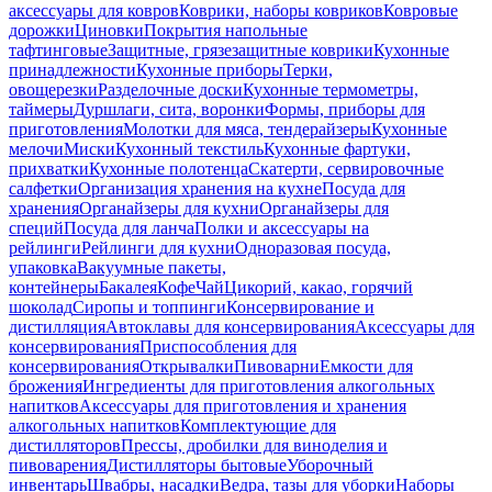
аксессуары для ковров
Коврики, наборы ковриков
Ковровые
дорожки
Циновки
Покрытия напольные
тафтинговые
Защитные, грязезащитные коврики
Кухонные
принадлежности
Кухонные приборы
Терки,
овощерезки
Разделочные доски
Кухонные термометры,
таймеры
Дуршлаги, сита, воронки
Формы, приборы для
приготовления
Молотки для мяса, тендерайзеры
Кухонные
мелочи
Миски
Кухонный текстиль
Кухонные фартуки,
прихватки
Кухонные полотенца
Скатерти, сервировочные
салфетки
Организация хранения на кухне
Посуда для
хранения
Органайзеры для кухни
Органайзеры для
специй
Посуда для ланча
Полки и аксессуары на
рейлинги
Рейлинги для кухни
Одноразовая посуда,
упаковка
Вакуумные пакеты,
контейнеры
Бакалея
Кофе
Чай
Цикорий, какао, горячий
шоколад
Сиропы и топпинги
Консервирование и
дистилляция
Автоклавы для консервирования
Аксессуары для
консервирования
Приспособления для
консервирования
Открывалки
Пивоварни
Емкости для
брожения
Ингредиенты для приготовления алкогольных
напитков
Аксессуары для приготовления и хранения
алкогольных напитков
Комплектующие для
дистилляторов
Прессы, дробилки для виноделия и
пивоварения
Дистилляторы бытовые
Уборочный
инвентарь
Швабры, насадки
Ведра, тазы для уборки
Наборы