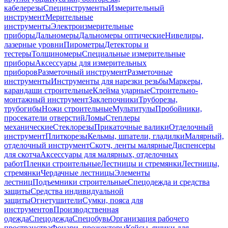
кабелерезы
Специнструменты
Измерительный
инструмент
Мерительные
инструменты
Электроизмерительные
приборы
Дальномеры
Дальномеры оптические
Нивелиры,
лазерные уровни
Пирометры
Детекторы и
тестеры
Толщиномеры
Специальные измерительные
приборы
Аксессуары для измерительных
приборов
Разметочный инструмент
Разметочные
инструменты
Инструменты для нарезки резьбы
Маркеры,
карандаши строительные
Клейма ударные
Строительно-
монтажный инструмент
Заклепочники
Труборезы,
трубогибы
Ножи строительные
Мультитулы
Пробойники,
просекатели отверстий
Ломы
Степлеры
механические
Стеклорезы
Прикаточные валики
Отделочный
инструмент
Плиткорезы
Кельмы, шпатели, гладилки
Малярный,
отделочный инструмент
Скотч, ленты малярные
Диспенсеры
для скотча
Аксессуары для малярных, отделочных
работ
Пленки строительные
Лестницы и стремянки
Лестницы,
стремянки
Чердачные лестницы
Элементы
лестниц
Подъемники строительные
Спецодежда и средства
защиты
Средства индивидуальной
защиты
Огнетушители
Сумки, пояса для
инструментов
Производственная
одежда
Спецодежда
Спецобувь
Организация рабочего
пространства
Фонари, прожекторы
Кейсы, ящики для