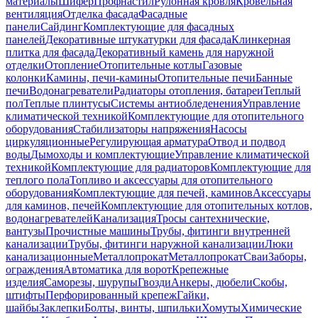
материалы
Шифер
Профнастил
Рулонная кровля
Кровельная
вентиляция
Отделка фасада
Фасадные
панели
Сайдинг
Комплектующие для фасадных
панелей
Декоративные штукатурки для фасада
Клинкерная
плитка для фасада
Декоративный камень для наружной
отделки
Отопление
Отопительные котлы
Газовые
колонки
Камины, печи-камины
Отопительные печи
Банные
печи
Водонагреватели
Радиаторы отопления, батареи
Теплый
пол
Теплые плинтусы
Системы антиобледенения
Управление
климатической техникой
Комплектующие для отопительного
оборудования
Стабилизаторы напряжения
Насосы
циркуляционные
Регулирующая арматура
Отвод и подвод
воды
Дымоходы и комплектующие
Управление климатической
техникой
Комплектующие для радиаторов
Комплектующие для
теплого пола
Топливо и аксессуары для отопительного
оборудования
Комплектующие для печей, каминов
Аксессуары
для каминов, печей
Комплектующие для отопительных котлов,
водонагревателей
Канализация
Тросы сантехнические,
вантузы
Прочистные машины
Трубы, фитинги внутренней
канализации
Трубы, фитинги наружной канализации
Люки
канализационные
Металлопрокат
Металлопрокат
Сваи
Заборы,
ограждения
Автоматика для ворот
Крепежные
изделия
Саморезы, шурупы
Гвозди
Анкеры, дюбели
Скобы,
штифты
Перфорированный крепеж
Гайки,
шайбы
Заклепки
Болты, винты, шпильки
Хомуты
Химические