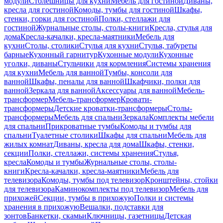
модули
Столешницы для кухни
Мебель для гостиной
Диваны,
кресла для гостиной
Комоды, тумбы для гостиной
Шкафы,
стенки, горки для гостиной
Полки, стеллажи для
гостиной
Журнальные столы, столы-книги
Кресла, стулья для
дома
Кресла-качалки, кресла-маятники
Мебель для
кухни
Столы, столики
Стулья для кухни
Стулья, табуреты
барные
Кухонный гарнитур
Кухонные модули
Кухонные
уголки, диваны
Стульчики для кормления
Системы хранения
для кухни
Мебель для ванной
Тумбы, консоли для
ванной
Шкафы, пеналы для ванной
Шкафчики, полки для
ванной
Зеркала для ванной
Аксессуары для ванной
Мебель-
трансформер
Мебель-трансформер
Кровати-
трансформеры
Детские кроватки-трансформеры
Столы-
трансформеры
Мебель для спальни
Зеркала
Комплекты мебели
для спальни
Прикроватные тумбы
Комоды и тумбы для
спальни
Туалетные столики
Шкафы для спальни
Мебель для
жилых комнат
Диваны, кресла для дома
Шкафы, стенки,
секции
Полки, стеллажи, системы хранения
Стулья,
кресла
Комоды и тумбы
Журнальные столы, столы-
книги
Кресла-качалки, кресла-маятники
Мебель для
телевизора
Комоды, тумбы под телевизор
Кронштейны, стойки
для телевизора
Каминокомплекты под телевизор
Мебель для
прихожей
Секции, тумбы в прихожую
Полки и системы
хранения в прихожую
Вешалки, подставки для
зонтов
Банкетки, скамьи
Ключницы, газетницы
Детская