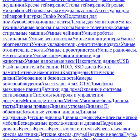
наушники
Кресла геймерские
Столы геймерские
Игровые
микрофоны
Игровая мультимедиа акустика
Аксессуары для
геймеров
Фигурки Funko Pop
Подставки для
ноутбуков
Светодиодные ленты
Лампы для мониторов
Умная
техника
Умные роботы-пылесосы
Умные телевизоры
Умные
стиральные машины
Умные чайники
Умные роботы
кулинарные
Умные вентиляторы
Умные кондиционеры
Умные
обогреватели
Умные увлажнители, очистители воздуха
Умные
отопительные котлы
Умные проветриватели
Умные радиочасы,
метеостанции
Умные кормушки и поилки для
животных
Умные напольные весы
Накопители данных
USB
Flash накопители
Внешние HDD, SSD диски
Карты
памяти
Сетевые накопители
Картридеры
Оптические
диски
Наблюдение и безопасность
Камеры
видеонаблюдения
Аксессуары для CCTV
Домофоны,
вызывные панели
Датчики для дома
Охранные системы,
сигнализации
Системы контроля и управления
доступом
Металлодетекторы
Мебель
Мягкая мебель
Диваны,
тахты
Диваны прямые
Диваны угловые
Диваны П-
образные
Кухонные уголки, диваны
Диваны
модульные
Детские диваны
Диваны садовые
Комплекты мягкой
мебели
Бескаркасные кресла-мешки и диваны
Надувные
диваны
Кресла
Кресла
Кресла-мешки и пуфы
Кресла-качалки,
кресла-маятники
Детские кресла, пуфы
Надувные кресла
Пуфы,
оттоманки
Кресла-кровати
Игровая мебель
Кресла