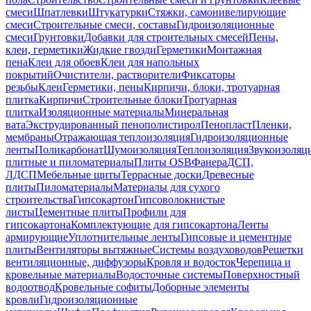
смеси
Шпатлевки
Штукатурки
Стяжки, самонивелирующие
смеси
Строительные смеси, составы
Гидроизоляционные
смеси
Грунтовки
Добавки для строительных смесей
Пены,
клеи, герметики
Жидкие гвозди
Герметики
Монтажная
пена
Клеи для обоев
Клеи для напольных
покрытий
Очистители, растворители
Фиксаторы
резьбы
Клеи
Герметики, пены
Кирпичи, блоки, тротуарная
плитка
Кирпичи
Строительные блоки
Тротуарная
плитка
Изоляционные материалы
Минеральная
вата
Экструдированный пенополистирол
Пенопласт
Пленки,
мембраны
Отражающая теплоизоляция
Гидроизоляционные
ленты
Поликарбонат
Шумоизоляция
Теплоизоляция
Звукоизоляц
плитные и пиломатериалы
Плиты OSB
Фанера
ДСП,
ЛДСП
Мебельные щиты
Террасные доски
Древесные
плиты
Пиломатериалы
Материалы для сухого
строительства
Гипсокартон
Гипсоволокнистые
листы
Цементные плиты
Профили для
гипсокартона
Комплектующие для гипсокартона
Ленты
армирующие
Уплотнительные ленты
Гипсовые и цементные
плиты
Вентиляторы вытяжные
Системы воздуховодов
Решетки
вентиляционные, диффузоры
Кровля и водосток
Черепица и
кровельные материалы
Водосточные системы
Поверхностный
водоотвод
Кровельные софиты
Доборные элементы
кровли
Гидроизоляционные