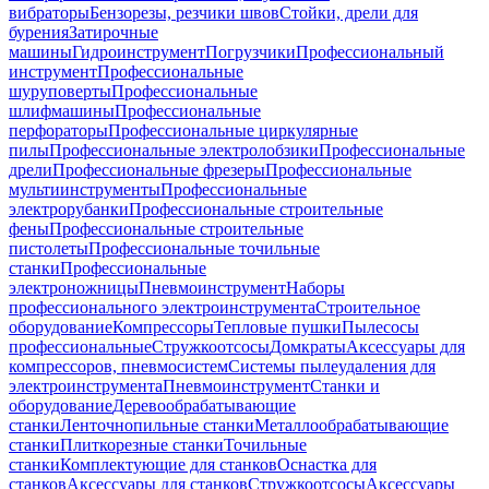
вибраторы
Бензорезы, резчики швов
Стойки, дрели для
бурения
Затирочные
машины
Гидроинструмент
Погрузчики
Профессиональный
инструмент
Профессиональные
шуруповерты
Профессиональные
шлифмашины
Профессиональные
перфораторы
Профессиональные циркулярные
пилы
Профессиональные электролобзики
Профессиональные
дрели
Профессиональные фрезеры
Профессиональные
мультиинструменты
Профессиональные
электрорубанки
Профессиональные строительные
фены
Профессиональные строительные
пистолеты
Профессиональные точильные
станки
Профессиональные
электроножницы
Пневмоинструмент
Наборы
профессионального электроинструмента
Строительное
оборудование
Компрессоры
Тепловые пушки
Пылесосы
профессиональные
Стружкоотсосы
Домкраты
Аксессуары для
компрессоров, пневмосистем
Системы пылеудаления для
электроинструмента
Пневмоинструмент
Станки и
оборудование
Деревообрабатывающие
станки
Ленточнопильные станки
Металлообрабатывающие
станки
Плиткорезные станки
Точильные
станки
Комплектующие для станков
Оснастка для
станков
Аксессуары для станков
Стружкоотсосы
Аксессуары