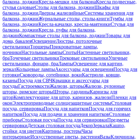
балкона, лоджии
Кресла-мешки для балкона
Кресла подвесные,
стулья садовые
Столы для балкона, лоджии
Шкафы для
балкона, лоджии
Дверцы жалюзийные
Системы хранения для
балкона, лоджии
Журнальные столы, столы-книги
Тумбы для
балкона, лоджии
Кресла-качалки, кресла-маятники
Стулья для
балкона, лоджии
Кресла, пуфы для балкона,
лоджии
Компактные столы для балкона, лоджии
Товары для
дома, бакалея
Освещение
Люстры, потолочные
светильники
Торшеры
Прикроватные лампы,
ночники
Настольные лампы
Споты
Настенные светильники,
бра
Точечные светильники
Трековые светильники
Уличные
светильники, фонари, бра
Лампы
Освещение для картин,
зеркал
Кольцевые лампы
Аксессуары для освещения
Посуда для
готовки
Сковороды, сотейники, воки
Кастрюли, ковши,
казаны
Посуда для СВЧ
Крышки и аксессуары для
посуды
Гастроемкости
Жалюзи, шторы
Жалюзи, рулонные
шторы, римские шторы
Шторы, гардины
Карнизы для
штор
Комплектующие для штор, карнизов, жалюзи
Пленки для
окон
Электроприводные солнцезащитные системы
Столовая
посуда, сервировка
Посуда для напитков
Посуда для горячих
напитков
Посуда для подачи и хранения напитков
Столовые
приборы
Столовая посуда
Посуда для сервировки
Предметы
сервировки
Детская столовая посуда
Декор
Зеркала
Кашпо,
стойки для цветов
Картины, постеры
Часы
интерьерные
Искусственные цветы, растения
Вазы
Ключницы,