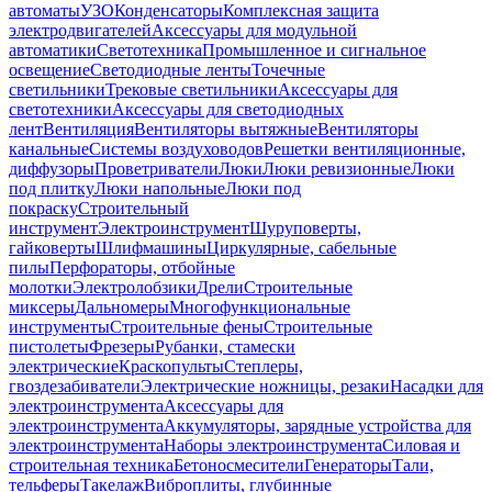
автоматы
УЗО
Конденсаторы
Комплексная защита
электродвигателей
Аксессуары для модульной
автоматики
Светотехника
Промышленное и сигнальное
освещение
Светодиодные ленты
Точечные
светильники
Трековые светильники
Аксессуары для
светотехники
Аксессуары для светодиодных
лент
Вентиляция
Вентиляторы вытяжные
Вентиляторы
канальные
Системы воздуховодов
Решетки вентиляционные,
диффузоры
Проветриватели
Люки
Люки ревизионные
Люки
под плитку
Люки напольные
Люки под
покраску
Строительный
инструмент
Электроинструмент
Шуруповерты,
гайковерты
Шлифмашины
Циркулярные, сабельные
пилы
Перфораторы, отбойные
молотки
Электролобзики
Дрели
Строительные
миксеры
Дальномеры
Многофункциональные
инструменты
Строительные фены
Строительные
пистолеты
Фрезеры
Рубанки, стамески
электрические
Краскопульты
Степлеры,
гвоздезабиватели
Электрические ножницы, резаки
Насадки для
электроинструмента
Аксессуары для
электроинструмента
Аккумуляторы, зарядные устройства для
электроинструмента
Наборы электроинструмента
Силовая и
строительная техника
Бетоносмесители
Генераторы
Тали,
тельферы
Такелаж
Виброплиты, глубинные