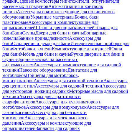
грядки
Садовые компостеры
Уничтожители, отпугиватели
насекомых и грызунов
Автоматизация и контроль
полива
Аксессуары и комплектующие для поливочного
оборудования
Укрывные материалы
Бочки, баки
пластиковые
Аксессуары и комплектующие для
опрыскивателей
Шланги для опрыскивателей
Товары для
бани
Бани
Сауны
Двери для бани и сауны
Бондарные
изделия
Банные принадлежности
Аксессуары для
бани
Оснащение и декор для бани
Измерительные приборы для
бани
Фитобочки, купели
Комплектующие для купелей
Окна
для бани
Мебель для бани и сауны
Ручки дверные для бани и
сауны
Эфирные масла
Спа-бассейны с
гидромассажем
Аксессуары и комплектующие для садовой
техники
Навесное оборудование
Двигатели для
мотоблоков
Прицепы для мотоблоков,
минитракторов
Аксессуары для газонной техники
Аксессуары
для цепных пил
Аксессуары для садовой техники
Аксессуары
для кусторезов, ножниц садовых
Моторные масла для садовой
техники
Аксессуары для аэратоторов и
скарификаторов
Аксессуары для культиваторов и
мотоблоков
Аксессуары для воздуходувок
Аксессуары для
газонокосилок
Аксессуары для бензокос и
триммеров
Аксессуары для моек высокого
давления
Аксессуары и комплектующие для
опрыскивателей
Запчасти для садовых