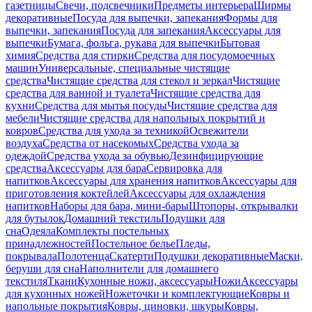
газетницы
Свечи, подсвечники
Предметы интерьера
Ширмы
декоративные
Посуда для выпечки, запекания
Формы для
выпечки, запекания
Посуда для запекания
Аксессуары для
выпечки
Бумага, фольга, рукава для выпечки
Бытовая
химия
Средства для стирки
Средства для посудомоечных
машин
Универсальные, специальные чистящие
средства
Чистящие средства для стекол и зеркал
Чистящие
средства для ванной и туалета
Чистящие средства для
кухни
Средства для мытья посуды
Чистящие средства для
мебели
Чистящие средства для напольных покрытий и
ковров
Средства для ухода за техникой
Освежители
воздуха
Средства от насекомых
Средства ухода за
одеждой
Средства ухода за обувью
Дезинфицирующие
средства
Аксессуары для бара
Сервировка для
напитков
Аксессуары для хранения напитков
Аксессуары для
приготовления коктейлей
Аксессуары для охлаждения
напитков
Наборы для бара, мини-бары
Штопоры, открывалки
для бутылок
Домашний текстиль
Подушки для
сна
Одеяла
Комплекты постельных
принадлежностей
Постельное белье
Пледы,
покрывала
Полотенца
Скатерти
Подушки декоративные
Маски,
беруши для сна
Наполнители для домашнего
текстиля
Ткани
Кухонные ножи, аксессуары
Ножи
Аксессуары
для кухонных ножей
Ножеточки и комплектующие
Ковры и
напольные покрытия
Ковры, циновки, шкуры
Ковры,