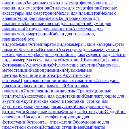
смартфонов
Защитные стекла для смартфонов
Защитные
пленки для смартфонов
Стилусы для смартфонов
Игровые
аксессуары для смартфонов
Чехлы для планшетов
Чехлы с
клавиатурой для планшетов
Защитные стекла для
планшетов
Защитные пленки для планшетов
Сумки для
планшетов
Стилусы для планшетов
Аксессуары для
планшетов, смартфонов
Кабели для телефонов,
планшетов
Фото,
видеосъемка
Фотоаппараты
Видеокамеры
Экшн-камеры
Карты
памяти
Объективы
Вспышки
Аксессуары для камер
Сумки и
чехлы для камер
Зарядные устройства, аккумуляторы для фото,
видеокамер
Аксессуары для объективов
Штативы
Цифровые
фоторамки
Аудиотехника
Мультимедиа акустика
Радиочасы,
метеостанции
Радиоприемники
Музыкальные
центры
Домашние кинотеатры
Акустические
системы
Проигрыватели виниловых пластинок
Аксессуары
для виниловых проигрывателей
Виниловые
пластинки
Инсталляционная акустика
Трансляционные
усилители
Аксессуары для аудиотехники
Комплектующие для
акустики
Акустические кабели
Подставки, стойки для
акустики
Сумки, чехлы для акустики
Оборудование для
фотостудии
Кольцевые лампы
Фоны для фотостудии
Студийное
освещение
Насадки светоформирующие для
фотостудии
Фотозонты, отражатели
Оборудование для
предметной съемки
Вспышки студийные
Комплекты