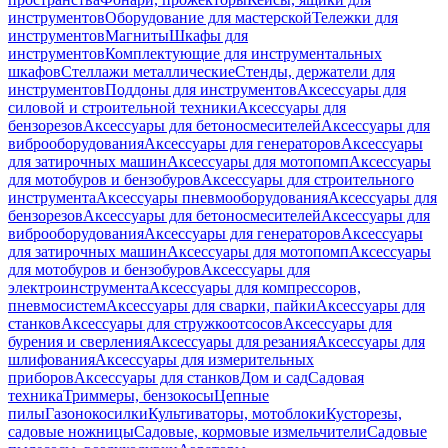
инструментов
Оборудование для мастерской
Тележки для
инструментов
Магниты
Шкафы для
инструментов
Комплектующие для инструментальных
шкафов
Стеллажи металлические
Стенды, держатели для
инструментов
Поддоны для инструментов
Аксессуары для
силовой и строительной техники
Аксессуары для
бензорезов
Аксессуары для бетоносмесителей
Аксессуары для
виброоборудования
Аксессуары для генераторов
Аксессуары
для затирочных машин
Аксессуары для мотопомп
Аксессуары
для мотобуров и бензобуров
Аксессуары для строительного
инструмента
Аксессуары пневмооборудования
Аксессуары для
бензорезов
Аксессуары для бетоносмесителей
Аксессуары для
виброоборудования
Аксессуары для генераторов
Аксессуары
для затирочных машин
Аксессуары для мотопомп
Аксессуары
для мотобуров и бензобуров
Аксессуары для
электроинструмента
Аксессуары для компрессоров,
пневмосистем
Аксессуары для сварки, пайки
Аксессуары для
станков
Аксессуары для стружкоотсосов
Аксессуары для
бурения и сверления
Аксессуары для резания
Аксессуары для
шлифования
Аксессуары для измерительных
приборов
Аксессуары для станков
Дом и сад
Садовая
техника
Триммеры, бензокосы
Цепные
пилы
Газонокосилки
Культиваторы, мотоблоки
Кусторезы,
садовые ножницы
Садовые, кормовые измельчители
Садовые