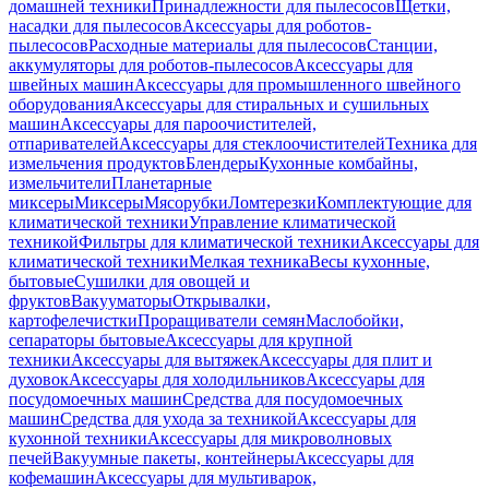
домашней техники
Принадлежности для пылесосов
Щетки,
насадки для пылесосов
Аксессуары для роботов-
пылесосов
Расходные материалы для пылесосов
Станции,
аккумуляторы для роботов-пылесосов
Аксессуары для
швейных машин
Аксессуары для промышленного швейного
оборудования
Аксессуары для стиральных и сушильных
машин
Аксессуары для пароочистителей,
отпаривателей
Аксессуары для стеклоочистителей
Техника для
измельчения продуктов
Блендеры
Кухонные комбайны,
измельчители
Планетарные
миксеры
Миксеры
Мясорубки
Ломтерезки
Комплектующие для
климатической техники
Управление климатической
техникой
Фильтры для климатической техники
Аксессуары для
климатической техники
Мелкая техника
Весы кухонные,
бытовые
Сушилки для овощей и
фруктов
Вакууматоры
Открывалки,
картофелечистки
Проращиватели семян
Маслобойки,
сепараторы бытовые
Аксессуары для крупной
техники
Аксессуары для вытяжек
Аксессуары для плит и
духовок
Аксессуары для холодильников
Аксессуары для
посудомоечных машин
Средства для посудомоечных
машин
Средства для ухода за техникой
Аксессуары для
кухонной техники
Аксессуары для микроволновых
печей
Вакуумные пакеты, контейнеры
Аксессуары для
кофемашин
Аксессуары для мультиварок,