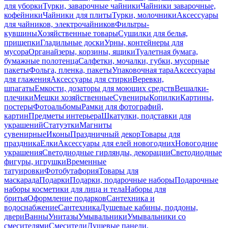
для уборки
Турки, заварочные чайники
Чайники заварочные,
кофейники
Чайники для плиты
Турки, молочники
Аксессуары
для чайников, электрочайников
Фильтры-
кувшины
Хозяйственные товары
Сушилки для белья,
прищепки
Гладильные доски
Урны, контейнеры для
мусора
Органайзеры, корзины, ящики
Туалетная бумага,
бумажные полотенца
Салфетки, мочалки, губки, мусорные
пакеты
Фольга, пленка, пакеты
Упаковочная тара
Аксессуары
для глажения
Аксессуары для стирки
Веревки,
шпагаты
Емкости, дозаторы для моющих средств
Вешалки-
плечики
Мешки хозяйственные
Сувениры
Копилки
Картины,
постеры
Фотоальбомы
Рамки для фотографий,
картин
Предметы интерьера
Шкатулки, подставки для
украшений
Статуэтки
Магниты
сувенирные
Иконы
Праздничный декор
Товары для
праздника
Елки
Аксессуары для елей новогодних
Новогодние
украшения
Светодиодные гирлянды, декорации
Светодиодные
фигуры, игрушки
Временные
татуировки
Фотобутафория
Товары для
маскарада
Подарки
Подарки, подарочные наборы
Подарочные
наборы косметики для лица и тела
Наборы для
бритья
Оформление подарков
Сантехника и
водоснабжение
Сантехника
Душевые кабины, поддоны,
двери
Ванны
Унитазы
Умывальники
Умывальники со
смесителями
Смесители
Душевые панели,