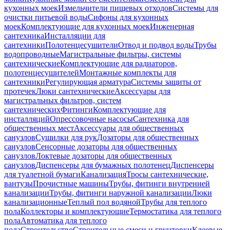
кухонных моек
Измельчители пищевых отходов
Системы для
очистки питьевой воды
Сифоны для кухонных
моек
Комплектующие для кухонных моек
Инженерная
сантехника
Инсталляции для
сантехники
Полотенцесушители
Отвод и подвод воды
Трубы
водопроводные
Магистральные фильтры, системы
сантехнические
Комплектующие для радиаторов,
полотенцесушителей
Монтажные комплекты для
сантехники
Регулирующая арматура
Системы защиты от
протечек
Люки сантехнические
Аксессуары для
магистральных фильтров, систем
сантехнических
Фитинги
Комплектующие для
инсталляций
Опрессовочные насосы
Сантехника для
общественных мест
Аксессуары для общественных
санузлов
Сушилки для рук
Дозаторы для общественных
санузлов
Сенсорные дозаторы для общественных
санузлов
Локтевые дозаторы для общественных
санузлов
Диспенсеры для бумажных полотенец
Диспенсеры
для туалетной бумаги
Канализация
Тросы сантехнические,
вантузы
Прочистные машины
Трубы, фитинги внутренней
канализации
Трубы, фитинги наружной канализации
Люки
канализационные
Теплый пол водяной
Трубы для теплого
пола
Коллекторы и комплектующие
Термостатика для теплого
пола
Автоматика для теплого
пола
Строительство
Строительные смеси и грунтовки
Клеевые