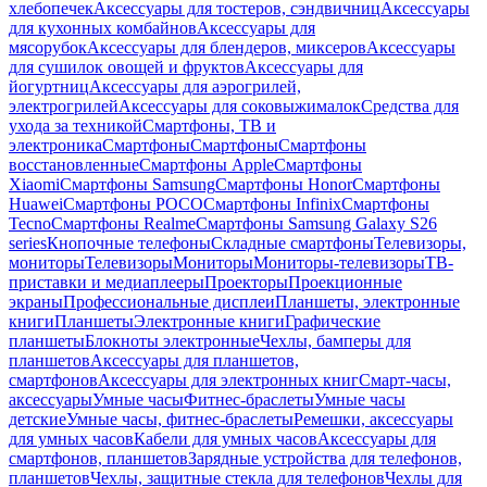
хлебопечек
Аксессуары для тостеров, сэндвичниц
Аксессуары
для кухонных комбайнов
Аксессуары для
мясорубок
Аксессуары для блендеров, миксеров
Аксессуары
для сушилок овощей и фруктов
Аксессуары для
йогуртниц
Аксессуары для аэрогрилей,
электрогрилей
Аксессуары для соковыжималок
Средства для
ухода за техникой
Смартфоны, ТВ и
электроника
Смартфоны
Смартфоны
Смартфоны
восстановленные
Смартфоны Apple
Смартфоны
Xiaomi
Смартфоны Samsung
Смартфоны Honor
Смартфоны
Huawei
Смартфоны POCO
Смартфоны Infinix
Смартфоны
Tecno
Смартфоны Realme
Смартфоны Samsung Galaxy S26
series
Кнопочные телефоны
Складные смартфоны
Телевизоры,
мониторы
Телевизоры
Мониторы
Мониторы-телевизоры
ТВ-
приставки и медиаплееры
Проекторы
Проекционные
экраны
Профессиональные дисплеи
Планшеты, электронные
книги
Планшеты
Электронные книги
Графические
планшеты
Блокноты электронные
Чехлы, бамперы для
планшетов
Аксессуары для планшетов,
смартфонов
Аксессуары для электронных книг
Смарт-часы,
аксессуары
Умные часы
Фитнес-браслеты
Умные часы
детские
Умные часы, фитнес-браслеты
Ремешки, аксессуары
для умных часов
Кабели для умных часов
Аксессуары для
смартфонов, планшетов
Зарядные устройства для телефонов,
планшетов
Чехлы, защитные стекла для телефонов
Чехлы для