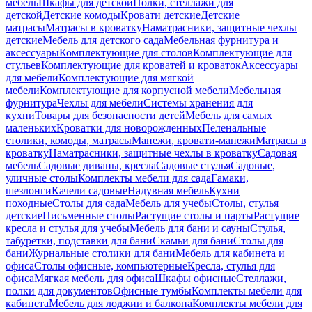
мебель
Шкафы для детской
Полки, стеллажи для
детской
Детские комоды
Кровати детские
Детские
матрасы
Матрасы в кроватку
Наматрасники, защитные чехлы
детские
Мебель для детского сада
Мебельная фурнитура и
аксессуары
Комплектующие для столов
Комплектующие для
стульев
Комплектующие для кроватей и кроваток
Аксессуары
для мебели
Комплектующие для мягкой
мебели
Комплектующие для корпусной мебели
Мебельная
фурнитура
Чехлы для мебели
Системы хранения для
кухни
Товары для безопасности детей
Мебель для самых
маленьких
Кроватки для новорожденных
Пеленальные
столики, комоды, матрасы
Манежи, кровати-манежи
Матрасы в
кроватку
Наматрасники, защитные чехлы в кроватку
Садовая
мебель
Садовые диваны, кресла
Садовые стулья
Садовые,
уличные столы
Комплекты мебели для сада
Гамаки,
шезлонги
Качели садовые
Надувная мебель
Кухни
походные
Столы для сада
Мебель для учебы
Столы, стулья
детские
Письменные столы
Растущие столы и парты
Растущие
кресла и стулья для учебы
Мебель для бани и сауны
Стулья,
табуретки, подставки для бани
Скамьи для бани
Столы для
бани
Журнальные столики для бани
Мебель для кабинета и
офиса
Столы офисные, компьютерные
Кресла, стулья для
офиса
Мягкая мебель для офиса
Шкафы офисные
Стеллажи,
полки для документов
Офисные тумбы
Комплекты мебели для
кабинета
Мебель для лоджии и балкона
Комплекты мебели для