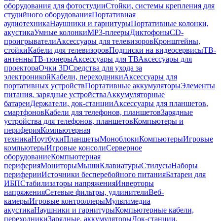
оборудования для фотостудии
Стойки, системы крепления для
студийного оборудования
Портативная
аудиотехника
Наушники и гарнитуры
Портативные колонки,
акустика
Умные колонки
MP3-плееры
Диктофоны
CD-
проигрыватели
Аксессуары для телевизоров
Кронштейны,
стойки
Кабели для телевизоров
Подписки на видеосервисы
ТВ-
антенны
ТВ-тюнеры
Аксессуары для ТВ
Аксессуары для
проектора
Очки 3D
Средства для ухода за
электроникой
Кабели, переходники
Аксессуары для
портативных устройств
Портативные аккумуляторы
Элементы
питания, зарядные устройства
Аккумуляторные
батареи
Держатели, док-станции
Аксессуары для планшетов,
смартфонов
Кабели для телефонов, планшетов
Зарядные
устройства для телефонов, планшетов
Компьютеры и
периферия
Компьютерная
техника
Ноутбуки
Планшеты
Моноблоки
Компьютеры
Игровые
компьютеры
Игровые консоли
Серверное
оборудование
Компьютерная
периферия
Мониторы
Мыши
Клавиатуры
Стилусы
Наборы
периферии
Источники бесперебойного питания
Батареи для
ИБП
Стабилизаторы напряжения
Инверторы
напряжения
Сетевые фильтры, удлинители
Веб-
камеры
Игровые контроллеры
Мультимедиа
акустика
Наушники и гарнитуры
Компьютерные кабели,
переходники
Зарядные, аккумуляторы
Док-станции,