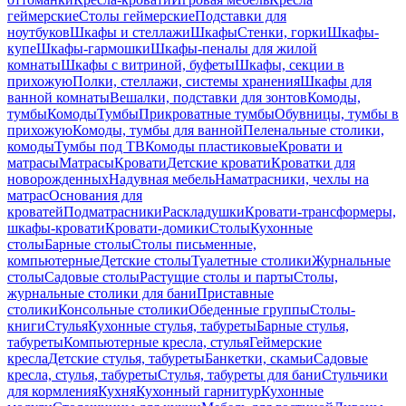
геймерские
Столы геймерские
Подставки для
ноутбуков
Шкафы и стеллажи
Шкафы
Стенки, горки
Шкафы-
купе
Шкафы-гармошки
Шкафы-пеналы для жилой
комнаты
Шкафы с витриной, буфеты
Шкафы, секции в
прихожую
Полки, стеллажи, системы хранения
Шкафы для
ванной комнаты
Вешалки, подставки для зонтов
Комоды,
тумбы
Комоды
Тумбы
Прикроватные тумбы
Обувницы, тумбы в
прихожую
Комоды, тумбы для ванной
Пеленальные столики,
комоды
Тумбы под ТВ
Комоды пластиковые
Кровати и
матрасы
Матрасы
Кровати
Детские кровати
Кроватки для
новорожденных
Надувная мебель
Наматрасники, чехлы на
матрас
Основания для
кроватей
Подматрасники
Раскладушки
Кровати-трансформеры,
шкафы-кровати
Кровати-домики
Столы
Кухонные
столы
Барные столы
Столы письменные,
компьютерные
Детские столы
Туалетные столики
Журнальные
столы
Садовые столы
Растущие столы и парты
Столы,
журнальные столики для бани
Приставные
столики
Консольные столики
Обеденные группы
Столы-
книги
Стулья
Кухонные стулья, табуреты
Барные стулья,
табуреты
Компьютерные кресла, стулья
Геймерские
кресла
Детские стулья, табуреты
Банкетки, скамьи
Садовые
кресла, стулья, табуреты
Стулья, табуреты для бани
Стульчики
для кормления
Кухня
Кухонный гарнитур
Кухонные