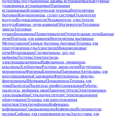
подогрева посуды
Винные шкафы встраиваемые
Вакуумные
упаковщики встраиваемые
Пароварки
встраиваемые
Климатическая техника
Вентиляторы
бытовые
Кондиционеры, сплит-системы
Охладители
воздуха
Водонагреватели
Увлажнители, очистители
воздуха
Камины, печи-камины
Обогреватели
Тепловые
завесы
Тепловые
пушки
Биокамины
Проветриватели
Отопительные печи
Банные
печи
Порталы для каминов
Вентиляторы вытяжные
Метеостанции
Газовые баллоны бытовые
Техника для
приготовления еды
Аэрогрили
Микроволновые
печи
Мультиварки
Сэндвичницы, хот-дог
мейкеры
Тостеры
Электрогрили,
электрошашлычницы
Вафельницы, орешницы,
кексницы
Хлебопечки
Ростеры, мини-печи
Йогуртницы,
мороженицы
Фризеры
Блинницы
Пароварки
Автоклавы для
консервирования
Сыроварни
Фритюрницы, фондю-
фритюрницы
Яйцеварки
Попкорницы
Техника для
дома
Пылесосы
Пылесосы профессиональные
Роботы-
пылесосы, мойщики окон
Пароочистители
Электровеники,
электрошвабры
Стеклоочистители
Стерилизационное
оборудование
Техника для приготовления
напитков
Электрочайники
Кофеварки,
кофемашины
Соковыжималки
Кофемолки
Вспениватели
молока
Сифоны для газирования воды
Аксессуары для