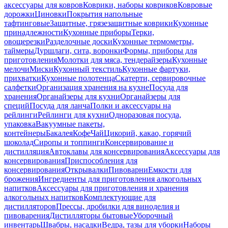
аксессуары для ковров
Коврики, наборы ковриков
Ковровые
дорожки
Циновки
Покрытия напольные
тафтинговые
Защитные, грязезащитные коврики
Кухонные
принадлежности
Кухонные приборы
Терки,
овощерезки
Разделочные доски
Кухонные термометры,
таймеры
Дуршлаги, сита, воронки
Формы, приборы для
приготовления
Молотки для мяса, тендерайзеры
Кухонные
мелочи
Миски
Кухонный текстиль
Кухонные фартуки,
прихватки
Кухонные полотенца
Скатерти, сервировочные
салфетки
Организация хранения на кухне
Посуда для
хранения
Органайзеры для кухни
Органайзеры для
специй
Посуда для ланча
Полки и аксессуары на
рейлинги
Рейлинги для кухни
Одноразовая посуда,
упаковка
Вакуумные пакеты,
контейнеры
Бакалея
Кофе
Чай
Цикорий, какао, горячий
шоколад
Сиропы и топпинги
Консервирование и
дистилляция
Автоклавы для консервирования
Аксессуары для
консервирования
Приспособления для
консервирования
Открывалки
Пивоварни
Емкости для
брожения
Ингредиенты для приготовления алкогольных
напитков
Аксессуары для приготовления и хранения
алкогольных напитков
Комплектующие для
дистилляторов
Прессы, дробилки для виноделия и
пивоварения
Дистилляторы бытовые
Уборочный
инвентарь
Швабры, насадки
Ведра, тазы для уборки
Наборы