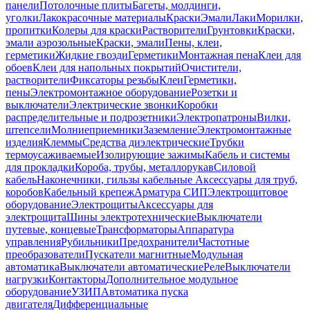
панели
Потолочные плиты
Багеты, молдинги,
уголки
Лакокрасочные материалы
Краски
Эмали
Лаки
Морилки,
пропитки
Колеры для краски
Растворители
Грунтовки
Краски,
эмали аэрозольные
Краски, эмали
Пены, клеи,
герметики
Жидкие гвозди
Герметики
Монтажная пена
Клеи для
обоев
Клеи для напольных покрытий
Очистители,
растворители
Фиксаторы резьбы
Клеи
Герметики,
пены
Электромонтажное оборудование
Розетки и
выключатели
Электрические звонки
Коробки
распределительные и подрозетники
Электропатроны
Вилки,
штепсели
Молниеприемники
Заземление
Электромонтажные
изделия
Клеммы
Средства диэлектрические
Трубки
термоусаживаемые
Изолирующие зажимы
Кабель и системы
для прокладки
Короба, трубы, металлорукав
Силовой
кабель
Наконечники, гильзы кабельные
Аксессуары для труб,
коробов
Кабельный крепеж
Арматура СИП
Электрощитовое
оборудование
Электрощиты
Аксессуары для
электрощита
Шины электротехнические
Выключатели
путевые, концевые
Трансформаторы
Аппаратура
управления
Рубильники
Предохранители
Частотные
преобразователи
Пускатели магнитные
Модульная
автоматика
Выключатели автоматические
Реле
Выключатели
нагрузки
Контакторы
Дополнительное модульное
оборудование
УЗИП
Автоматика пуска
двигателя
Дифференциальные