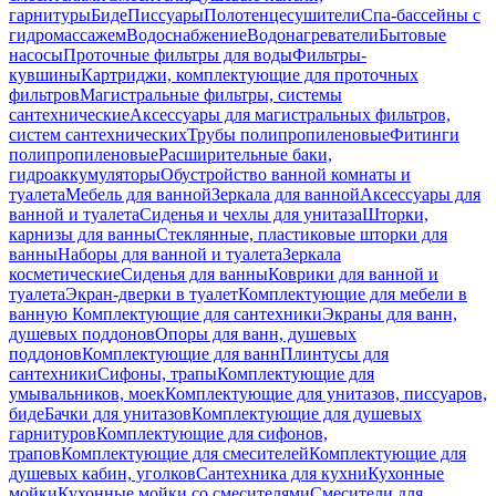
гарнитуры
Биде
Писсуары
Полотенцесушители
Спа-бассейны с
гидромассажем
Водоснабжение
Водонагреватели
Бытовые
насосы
Проточные фильтры для воды
Фильтры-
кувшины
Картриджи, комплектующие для проточных
фильтров
Магистральные фильтры, системы
сантехнические
Аксессуары для магистральных фильтров,
систем сантехнических
Трубы полипропиленовые
Фитинги
полипропиленовые
Расширительные баки,
гидроаккумуляторы
Обустройство ванной комнаты и
туалета
Мебель для ванной
Зеркала для ванной
Аксессуары для
ванной и туалета
Сиденья и чехлы для унитаза
Шторки,
карнизы для ванны
Стеклянные, пластиковые шторки для
ванны
Наборы для ванной и туалета
Зеркала
косметические
Сиденья для ванны
Коврики для ванной и
туалета
Экран-дверки в туалет
Комплектующие для мебели в
ванную
Комплектующие для сантехники
Экраны для ванн,
душевых поддонов
Опоры для ванн, душевых
поддонов
Комплектующие для ванн
Плинтусы для
сантехники
Сифоны, трапы
Комплектующие для
умывальников, моек
Комплектующие для унитазов, писсуаров,
биде
Бачки для унитазов
Комплектующие для душевых
гарнитуров
Комплектующие для сифонов,
трапов
Комплектующие для смесителей
Комплектующие для
душевых кабин, уголков
Сантехника для кухни
Кухонные
мойки
Кухонные мойки со смесителями
Смесители для