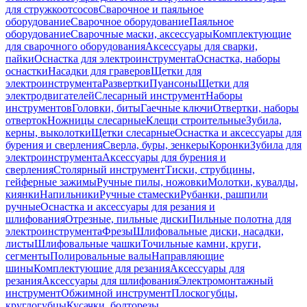
для стружкоотсосов
Сварочное и паяльное
оборудование
Сварочное оборудование
Паяльное
оборудование
Сварочные маски, аксессуары
Комплектующие
для сварочного оборудования
Аксессуары для сварки,
пайки
Оснастка для электроинструмента
Оснастка, наборы
оснастки
Насадки для граверов
Щетки для
электроинструмента
Развертки
Пуансоны
Щетки для
электродвигателей
Слесарный инструмент
Наборы
инструментов
Головки, биты
Гаечные ключи
Отвертки, наборы
отверток
Ножницы слесарные
Клещи строительные
Зубила,
керны, выколотки
Щетки слесарные
Оснастка и аксессуары для
бурения и сверления
Сверла, буры, зенкеры
Коронки
Зубила для
электроинструмента
Аксессуары для бурения и
сверления
Столярный инструмент
Тиски, струбцины,
гейферные зажимы
Ручные пилы, ножовки
Молотки, кувалды,
киянки
Напильники
Ручные стамески
Рубанки, рашпили
ручные
Оснастка и аксессуары для резания и
шлифования
Отрезные, пильные диски
Пильные полотна для
электроинструмента
Фрезы
Шлифовальные диски, насадки,
листы
Шлифовальные чашки
Точильные камни, круги,
сегменты
Полировальные валы
Направляющие
шины
Комплектующие для резания
Аксессуары для
резания
Аксессуары для шлифования
Электромонтажный
инструмент
Обжимной инструмент
Плоскогубцы,
круглогубцы
Кусачки, болторезы,