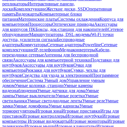
репликаторы
Интерактивные панели,
доски
Комплектующие
Жесткие диски, SSD
Оперативная
память
Видеокарты
Компьютерные блоки
питания
Материнские платы
Системы охлаждения
Корпуса для
компьютеров
Процессоры
Оптические приводы
Аксессуары
для корпусов ПК
Боксы, док-станции для накопителей
Сетевое
оборудование
Маршрутизаторы, DSL-модемы
Wi-Fi точки
доступа, усилители сигнала
Беспроводные
адаптеры
Коммутаторы
Сетевые адаптеры
Powerline
Сетевые
комплектующие
IP-телефония
Медиаконвертеры
Кабели,
переходники сетевые
Антенны для беспроводной
связи
Аксессуары для компьютерной техники
Подставки для
ноутбуков
Аксессуары для ноутбуков
Очки для
компьютера
Рюкзаки для ноутбуков
Сумки, чехлы для
ноутбуков
Средства для ухода за электроникой
Программное
обеспечение
Система Умный дом
Управление умным
домом
Умные колонки, станции
Умные камеры
видеонаблюдения
Умные датчики для дома
Умные
лампы
Умные выключатели
Умные розетки
Умные
светильники
Умные светодиодные ленты
Умные реле
Умные
замки
Умные домофоны
Умные карнизы
Умные
терморегуляторы
Игровая зона
Игровые приставки
Игры для
приставок
Игровые контроллеры
Игровые ноутбуки
Игровые
компьютеры
Игровые видеокарты
Игровые мониторы
Игровые
телевизоры
Игровые мыши
Игровые клавиатуры
Игровые