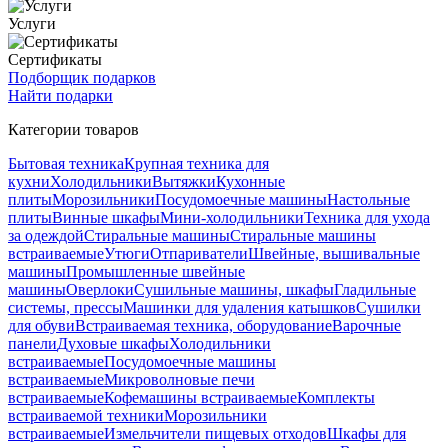
Услуги
Сертификаты
Подборщик подарков
Найти подарки
Категории товаров
Бытовая техника
Крупная техника для
кухни
Холодильники
Вытяжки
Кухонные
плиты
Морозильники
Посудомоечные машины
Настольные
плиты
Винные шкафы
Мини-холодильники
Техника для ухода
за одеждой
Стиральные машины
Стиральные машины
встраиваемые
Утюги
Отпариватели
Швейные, вышивальные
машины
Промышленные швейные
машины
Оверлоки
Сушильные машины, шкафы
Гладильные
системы, прессы
Машинки для удаления катышков
Сушилки
для обуви
Встраиваемая техника, оборудование
Варочные
панели
Духовые шкафы
Холодильники
встраиваемые
Посудомоечные машины
встраиваемые
Микроволновые печи
встраиваемые
Кофемашины встраиваемые
Комплекты
встраиваемой техники
Морозильники
встраиваемые
Измельчители пищевых отходов
Шкафы для