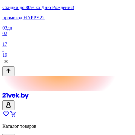
Скидки до 80% ко Дню Рождения!
промокод HAPPY22
03
дн
02
:
17
:
19
Каталог товаров