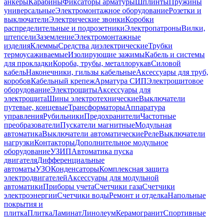
анкеры
Карабины
Фиксаторы арматуры
Шплинты
Пружины
универсальные
Электромонтажное оборудование
Розетки и
выключатели
Электрические звонки
Коробки
распределительные и подрозетники
Электропатроны
Вилки,
штепсели
Заземление
Электромонтажные
изделия
Клеммы
Средства диэлектрические
Трубки
термоусаживаемые
Изолирующие зажимы
Кабель и системы
для прокладки
Короба, трубы, металлорукав
Силовой
кабель
Наконечники, гильзы кабельные
Аксессуары для труб,
коробов
Кабельный крепеж
Арматура СИП
Электрощитовое
оборудование
Электрощиты
Аксессуары для
электрощита
Шины электротехнические
Выключатели
путевые, концевые
Трансформаторы
Аппаратура
управления
Рубильники
Предохранители
Частотные
преобразователи
Пускатели магнитные
Модульная
автоматика
Выключатели автоматические
Реле
Выключатели
нагрузки
Контакторы
Дополнительное модульное
оборудование
УЗИП
Автоматика пуска
двигателя
Дифференциальные
автоматы
УЗО
Конденсаторы
Комплексная защита
электродвигателей
Аксессуары для модульной
автоматики
Приборы учета
Счетчики газа
Счетчики
электроэнергии
Счетчики воды
Ремонт и отделка
Напольные
покрытия и
плитка
Плитка
Ламинат
Линолеум
Керамогранит
Спортивные