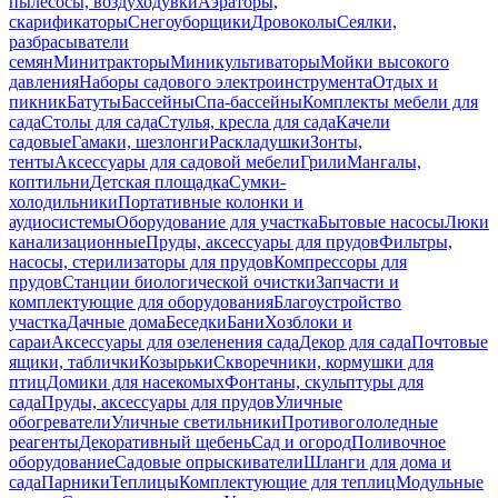
пылесосы, воздуходувки
Аэраторы,
скарификаторы
Снегоуборщики
Дровоколы
Сеялки,
разбрасыватели
семян
Минитракторы
Миникультиваторы
Мойки высокого
давления
Наборы садового электроинструмента
Отдых и
пикник
Батуты
Бассейны
Спа-бассейны
Комплекты мебели для
сада
Столы для сада
Стулья, кресла для сада
Качели
садовые
Гамаки, шезлонги
Раскладушки
Зонты,
тенты
Аксессуары для садовой мебели
Грили
Мангалы,
коптильни
Детская площадка
Сумки-
холодильники
Портативные колонки и
аудиосистемы
Оборудование для участка
Бытовые насосы
Люки
канализационные
Пруды, аксессуары для прудов
Фильтры,
насосы, стерилизаторы для прудов
Компрессоры для
прудов
Станции биологической очистки
Запчасти и
комплектующие для оборудования
Благоустройство
участка
Дачные дома
Беседки
Бани
Хозблоки и
сараи
Аксессуары для озеленения сада
Декор для сада
Почтовые
ящики, таблички
Козырьки
Скворечники, кормушки для
птиц
Домики для насекомых
Фонтаны, скульптуры для
сада
Пруды, аксессуары для прудов
Уличные
обогреватели
Уличные светильники
Противогололедные
реагенты
Декоративный щебень
Сад и огород
Поливочное
оборудование
Садовые опрыскиватели
Шланги для дома и
сада
Парники
Теплицы
Комплектующие для теплиц
Модульные