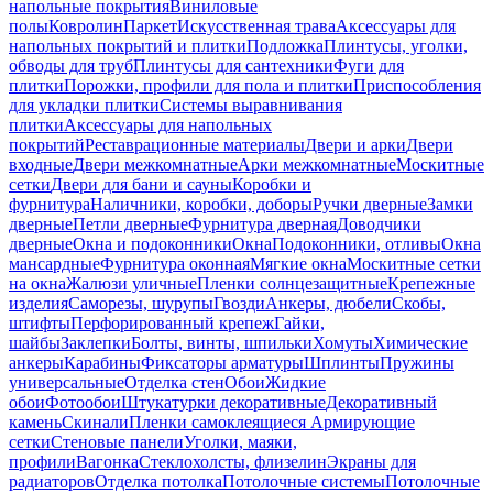
напольные покрытия
Виниловые
полы
Ковролин
Паркет
Искусственная трава
Аксессуары для
напольных покрытий и плитки
Подложка
Плинтусы, уголки,
обводы для труб
Плинтусы для сантехники
Фуги для
плитки
Порожки, профили для пола и плитки
Приспособления
для укладки плитки
Системы выравнивания
плитки
Аксессуары для напольных
покрытий
Реставрационные материалы
Двери и арки
Двери
входные
Двери межкомнатные
Арки межкомнатные
Москитные
сетки
Двери для бани и сауны
Коробки и
фурнитура
Наличники, коробки, доборы
Ручки дверные
Замки
дверные
Петли дверные
Фурнитура дверная
Доводчики
дверные
Окна и подоконники
Окна
Подоконники, отливы
Окна
мансардные
Фурнитура оконная
Мягкие окна
Москитные сетки
на окна
Жалюзи уличные
Пленки солнцезащитные
Крепежные
изделия
Саморезы, шурупы
Гвозди
Анкеры, дюбели
Скобы,
штифты
Перфорированный крепеж
Гайки,
шайбы
Заклепки
Болты, винты, шпильки
Хомуты
Химические
анкеры
Карабины
Фиксаторы арматуры
Шплинты
Пружины
универсальные
Отделка стен
Обои
Жидкие
обои
Фотообои
Штукатурки декоративные
Декоративный
камень
Скинали
Пленки самоклеящиеся
Армирующие
сетки
Стеновые панели
Уголки, маяки,
профили
Вагонка
Стеклохолсты, флизелин
Экраны для
радиаторов
Отделка потолка
Потолочные системы
Потолочные