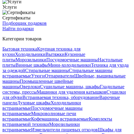
Услуги
Сертификаты
Подборщик подарков
Найти подарки
Категории товаров
Бытовая техника
Крупная техника для
кухни
Холодильники
Вытяжки
Кухонные
плиты
Морозильники
Посудомоечные машины
Настольные
плиты
Винные шкафы
Мини-холодильники
Техника для ухода
за одеждой
Стиральные машины
Стиральные машины
встраиваемые
Утюги
Отпариватели
Швейные, вышивальные
машины
Промышленные швейные
машины
Оверлоки
Сушильные машины, шкафы
Гладильные
системы, прессы
Машинки для удаления катышков
Сушилки
для обуви
Встраиваемая техника, оборудование
Варочные
панели
Духовые шкафы
Холодильники
встраиваемые
Посудомоечные машины
встраиваемые
Микроволновые печи
встраиваемые
Кофемашины встраиваемые
Комплекты
встраиваемой техники
Морозильники
встраиваемые
Измельчители пищевых отходов
Шкафы для