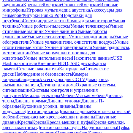
наушники
Кресла геймерские
Столы геймерские
Игровые
микрофоны
Игровая мультимедиа акустика
Аксессуары для
геймеров
Фигурки Funko Pop
Подставки для
ноутбуков
Светодиодные ленты
Лампы для мониторов
Умная
техника
Умные роботы-пылесосы
Умные телевизоры
Умные
стиральные машины
Умные чайники
Умные роботы
кулинарные
Умные вентиляторы
Умные кондиционеры
Умные
обогреватели
Умные увлажнители, очистители воздуха
Умные
отопительные котлы
Умные проветриватели
Умные радиочасы,
метеостанции
Умные кормушки и поилки для
животных
Умные напольные весы
Накопители данных
USB
Flash накопители
Внешние HDD, SSD диски
Карты
памяти
Сетевые накопители
Картридеры
Оптические
диски
Наблюдение и безопасность
Камеры
видеонаблюдения
Аксессуары для CCTV
Домофоны,
вызывные панели
Датчики для дома
Охранные системы,
сигнализации
Системы контроля и управления
доступом
Металлодетекторы
Мебель
Мягкая мебель
Диваны,
тахты
Диваны прямые
Диваны угловые
Диваны П-
образные
Кухонные уголки, диваны
Диваны
модульные
Детские диваны
Диваны садовые
Комплекты мягкой
мебели
Бескаркасные кресла-мешки и диваны
Надувные
диваны
Кресла
Кресла
Кресла-мешки и пуфы
Кресла-качалки,
кресла-маятники
Детские кресла, пуфы
Надувные кресла
Пуфы,
оттоманки
Кресла-кровати
Игровая мебель
Кресла