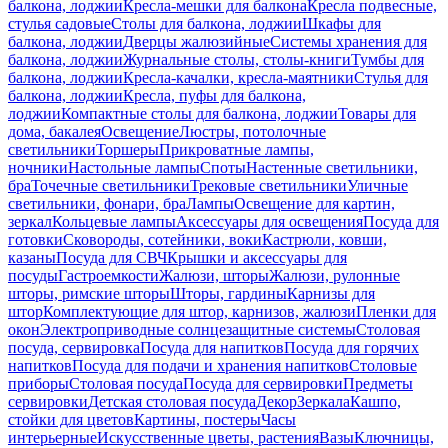
балкона, лоджии
Кресла-мешки для балкона
Кресла подвесные,
стулья садовые
Столы для балкона, лоджии
Шкафы для
балкона, лоджии
Дверцы жалюзийные
Системы хранения для
балкона, лоджии
Журнальные столы, столы-книги
Тумбы для
балкона, лоджии
Кресла-качалки, кресла-маятники
Стулья для
балкона, лоджии
Кресла, пуфы для балкона,
лоджии
Компактные столы для балкона, лоджии
Товары для
дома, бакалея
Освещение
Люстры, потолочные
светильники
Торшеры
Прикроватные лампы,
ночники
Настольные лампы
Споты
Настенные светильники,
бра
Точечные светильники
Трековые светильники
Уличные
светильники, фонари, бра
Лампы
Освещение для картин,
зеркал
Кольцевые лампы
Аксессуары для освещения
Посуда для
готовки
Сковороды, сотейники, воки
Кастрюли, ковши,
казаны
Посуда для СВЧ
Крышки и аксессуары для
посуды
Гастроемкости
Жалюзи, шторы
Жалюзи, рулонные
шторы, римские шторы
Шторы, гардины
Карнизы для
штор
Комплектующие для штор, карнизов, жалюзи
Пленки для
окон
Электроприводные солнцезащитные системы
Столовая
посуда, сервировка
Посуда для напитков
Посуда для горячих
напитков
Посуда для подачи и хранения напитков
Столовые
приборы
Столовая посуда
Посуда для сервировки
Предметы
сервировки
Детская столовая посуда
Декор
Зеркала
Кашпо,
стойки для цветов
Картины, постеры
Часы
интерьерные
Искусственные цветы, растения
Вазы
Ключницы,