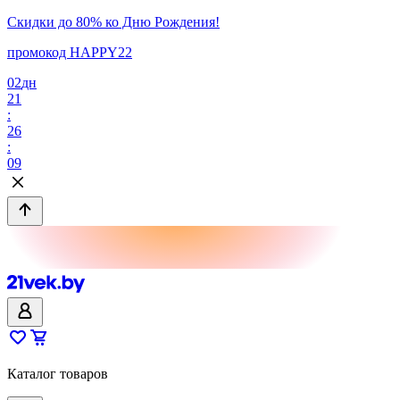
Скидки до 80% ко Дню Рождения!
промокод HAPPY22
02
дн
21
:
26
:
09
Каталог товаров