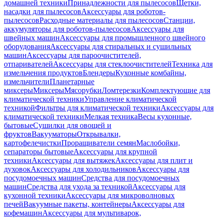
домашней техники
Принадлежности для пылесосов
Щетки,
насадки для пылесосов
Аксессуары для роботов-
пылесосов
Расходные материалы для пылесосов
Станции,
аккумуляторы для роботов-пылесосов
Аксессуары для
швейных машин
Аксессуары для промышленного швейного
оборудования
Аксессуары для стиральных и сушильных
машин
Аксессуары для пароочистителей,
отпаривателей
Аксессуары для стеклоочистителей
Техника для
измельчения продуктов
Блендеры
Кухонные комбайны,
измельчители
Планетарные
миксеры
Миксеры
Мясорубки
Ломтерезки
Комплектующие для
климатической техники
Управление климатической
техникой
Фильтры для климатической техники
Аксессуары для
климатической техники
Мелкая техника
Весы кухонные,
бытовые
Сушилки для овощей и
фруктов
Вакууматоры
Открывалки,
картофелечистки
Проращиватели семян
Маслобойки,
сепараторы бытовые
Аксессуары для крупной
техники
Аксессуары для вытяжек
Аксессуары для плит и
духовок
Аксессуары для холодильников
Аксессуары для
посудомоечных машин
Средства для посудомоечных
машин
Средства для ухода за техникой
Аксессуары для
кухонной техники
Аксессуары для микроволновых
печей
Вакуумные пакеты, контейнеры
Аксессуары для
кофемашин
Аксессуары для мультиварок,