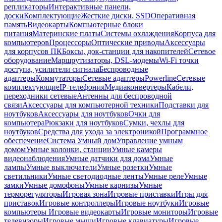
репликаторы
Интерактивные панели,
доски
Комплектующие
Жесткие диски, SSD
Оперативная
память
Видеокарты
Компьютерные блоки
питания
Материнские платы
Системы охлаждения
Корпуса для
компьютеров
Процессоры
Оптические приводы
Аксессуары
для корпусов ПК
Боксы, док-станции для накопителей
Сетевое
оборудование
Маршрутизаторы, DSL-модемы
Wi-Fi точки
доступа, усилители сигнала
Беспроводные
адаптеры
Коммутаторы
Сетевые адаптеры
Powerline
Сетевые
комплектующие
IP-телефония
Медиаконвертеры
Кабели,
переходники сетевые
Антенны для беспроводной
связи
Аксессуары для компьютерной техники
Подставки для
ноутбуков
Аксессуары для ноутбуков
Очки для
компьютера
Рюкзаки для ноутбуков
Сумки, чехлы для
ноутбуков
Средства для ухода за электроникой
Программное
обеспечение
Система Умный дом
Управление умным
домом
Умные колонки, станции
Умные камеры
видеонаблюдения
Умные датчики для дома
Умные
лампы
Умные выключатели
Умные розетки
Умные
светильники
Умные светодиодные ленты
Умные реле
Умные
замки
Умные домофоны
Умные карнизы
Умные
терморегуляторы
Игровая зона
Игровые приставки
Игры для
приставок
Игровые контроллеры
Игровые ноутбуки
Игровые
компьютеры
Игровые видеокарты
Игровые мониторы
Игровые
телевизоры
Игровые мыши
Игровые клавиатуры
Игровые