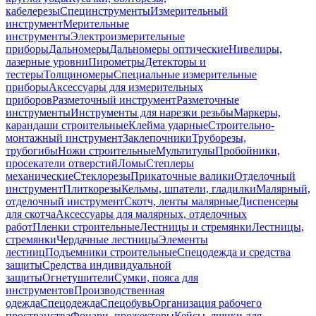
кабелерезы
Специнструменты
Измерительный
инструмент
Мерительные
инструменты
Электроизмерительные
приборы
Дальномеры
Дальномеры оптические
Нивелиры,
лазерные уровни
Пирометры
Детекторы и
тестеры
Толщиномеры
Специальные измерительные
приборы
Аксессуары для измерительных
приборов
Разметочный инструмент
Разметочные
инструменты
Инструменты для нарезки резьбы
Маркеры,
карандаши строительные
Клейма ударные
Строительно-
монтажный инструмент
Заклепочники
Труборезы,
трубогибы
Ножи строительные
Мультитулы
Пробойники,
просекатели отверстий
Ломы
Степлеры
механические
Стеклорезы
Прикаточные валики
Отделочный
инструмент
Плиткорезы
Кельмы, шпатели, гладилки
Малярный,
отделочный инструмент
Скотч, ленты малярные
Диспенсеры
для скотча
Аксессуары для малярных, отделочных
работ
Пленки строительные
Лестницы и стремянки
Лестницы,
стремянки
Чердачные лестницы
Элементы
лестниц
Подъемники строительные
Спецодежда и средства
защиты
Средства индивидуальной
защиты
Огнетушители
Сумки, пояса для
инструментов
Производственная
одежда
Спецодежда
Спецобувь
Организация рабочего
пространства
Фонари, прожекторы
Кейсы, ящики для