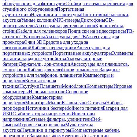
оборудования для фотостудии
Стойки, системы крепления для
студийного оборудования
Портативная
аудиотехника
Наушники и гарнитуры
Портативные колонки,
акустика
Умные колонки
MP3-плееры
Диктофоны
CD-
проигрыватели
Аксессуары для телевизоров
Кронштейны,
стойки
Кабели для телевизоров
Подписки на видеосервисы
ТВ-
антенны
ТВ-тюнеры
Аксессуары для ТВ
Аксессуары для
проектора
Очки 3D
Средства для ухода за
электроникой
Кабели, переходники
Аксессуары для
портативных устройств
Портативные аккумуляторы
Элементы
питания, зарядные устройства
Аккумуляторные
батареи
Держатели, док-станции
Аксессуары для планшетов,
смартфонов
Кабели для телефонов, планшетов
Зарядные
устройства для телефонов, планшетов
Компьютеры и
периферия
Компьютерная
техника
Ноутбуки
Планшеты
Моноблоки
Компьютеры
Игровые
компьютеры
Игровые консоли
Серверное
оборудование
Компьютерная
периферия
Мониторы
Мыши
Клавиатуры
Стилусы
Наборы
периферии
Источники бесперебойного питания
Батареи для
ИБП
Стабилизаторы напряжения
Инверторы
напряжения
Сетевые фильтры, удлинители
Веб-
камеры
Игровые контроллеры
Мультимедиа
акустика
Наушники и гарнитуры
Компьютерные кабели,
переходники
Зарядные, аккумуляторы
Док-станции,