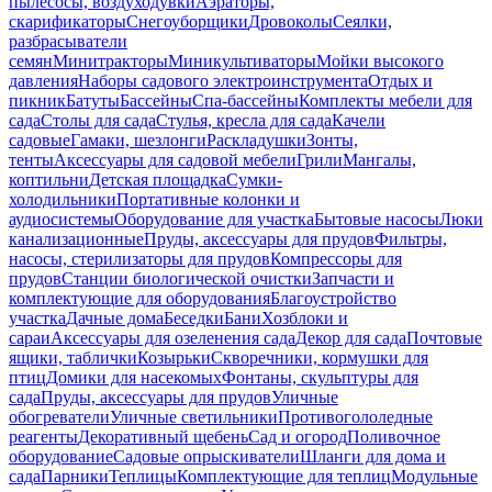
пылесосы, воздуходувки
Аэраторы,
скарификаторы
Снегоуборщики
Дровоколы
Сеялки,
разбрасыватели
семян
Минитракторы
Миникультиваторы
Мойки высокого
давления
Наборы садового электроинструмента
Отдых и
пикник
Батуты
Бассейны
Спа-бассейны
Комплекты мебели для
сада
Столы для сада
Стулья, кресла для сада
Качели
садовые
Гамаки, шезлонги
Раскладушки
Зонты,
тенты
Аксессуары для садовой мебели
Грили
Мангалы,
коптильни
Детская площадка
Сумки-
холодильники
Портативные колонки и
аудиосистемы
Оборудование для участка
Бытовые насосы
Люки
канализационные
Пруды, аксессуары для прудов
Фильтры,
насосы, стерилизаторы для прудов
Компрессоры для
прудов
Станции биологической очистки
Запчасти и
комплектующие для оборудования
Благоустройство
участка
Дачные дома
Беседки
Бани
Хозблоки и
сараи
Аксессуары для озеленения сада
Декор для сада
Почтовые
ящики, таблички
Козырьки
Скворечники, кормушки для
птиц
Домики для насекомых
Фонтаны, скульптуры для
сада
Пруды, аксессуары для прудов
Уличные
обогреватели
Уличные светильники
Противогололедные
реагенты
Декоративный щебень
Сад и огород
Поливочное
оборудование
Садовые опрыскиватели
Шланги для дома и
сада
Парники
Теплицы
Комплектующие для теплиц
Модульные