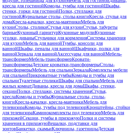
модули
Столешницы для кухни
Мебель для гостиной
Диваны,
кресла для гостиной
Комоды, тумбы для гостиной
Шкафы,
стенки, горки для гостиной
Полки, стеллажи для
гостиной
Журнальные столы, столы-книги
Кресла, стулья для
дома
Кресла-качалки, кресла-маятники
Мебель для
кухни
Столы, столики
Стулья для кухни
Стулья, табуреты
барные
Кухонный гарнитур
Кухонные модули
Кухонные
уголки, диваны
Стульчики для кормления
Системы хранения
для кухни
Мебель для ванной
Тумбы, консоли для
ванной
Шкафы, пеналы для ванной
Шкафчики, полки для
ванной
Зеркала для ванной
Аксессуары для ванной
Мебель-
трансформер
Мебель-трансформер
Кровати-
трансформеры
Детские кроватки-трансформеры
Столы-
трансформеры
Мебель для спальни
Зеркала
Комплекты мебели
для спальни
Прикроватные тумбы
Комоды и тумбы для
спальни
Туалетные столики
Шкафы для спальни
Мебель для
жилых комнат
Диваны, кресла для дома
Шкафы, стенки,
секции
Полки, стеллажи, системы хранения
Стулья,
кресла
Комоды и тумбы
Журнальные столы, столы-
книги
Кресла-качалки, кресла-маятники
Мебель для
телевизора
Комоды, тумбы под телевизор
Кронштейны, стойки
для телевизора
Каминокомплекты под телевизор
Мебель для
прихожей
Секции, тумбы в прихожую
Полки и системы
хранения в прихожую
Вешалки, подставки для
зонтов
Банкетки, скамьи
Ключницы, газетницы
Детская