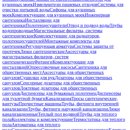
кухонных моек
Измельчители пищевых отходов
Системы для
очистки питьевой воды
Сифоны для кухонных
моек
Комплектующие для кухонных моек
Инженерная
сантехника
Инсталляции для
сантехники
Полотенцесушители
Отвод и подвод воды
Трубы
водопроводные
Магистральные фильтры, системы
сантехнические
Комплектующие для радиаторов,
полотенцесушителей
Монтажные комплекты для
сантехники
Регулирующая арматура
Системы защиты от
протечек
Люки сантехнические
Аксессуары для
магистральных фильтров, систем
сантехнических
Фитинги
Комплектующие для
инсталляций
Опрессовочные насосы
Сантехника для
общественных мест
Аксессуары для общественных
санузлов
Сушилки для рук
Дозаторы для общественных
санузлов
Сенсорные дозаторы для общественных
санузлов
Локтевые дозаторы для общественных
санузлов
Диспенсеры для бумажных полотенец
Диспенсеры
для туалетной бумаги
Канализация
Тросы сантехнические,
вантузы
Прочистные машины
Трубы, фитинги внутренней
канализации
Трубы, фитинги наружной канализации
Люки
канализационные
Теплый пол водяной
Трубы для теплого
пола
Коллекторы и комплектующие
Термостатика для теплого
пола
Автоматика для теплого
пола
Строительство
Строительные смеси и грунтовки
Клеевые