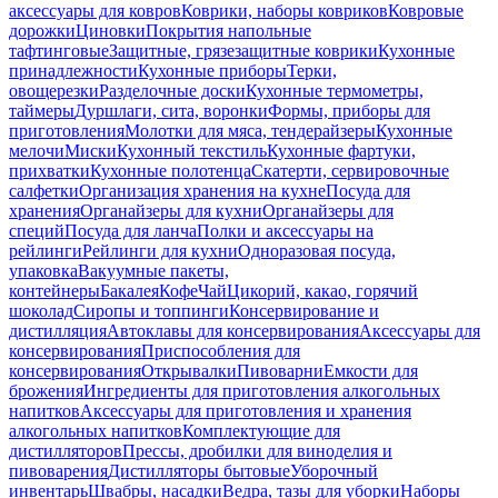
аксессуары для ковров
Коврики, наборы ковриков
Ковровые
дорожки
Циновки
Покрытия напольные
тафтинговые
Защитные, грязезащитные коврики
Кухонные
принадлежности
Кухонные приборы
Терки,
овощерезки
Разделочные доски
Кухонные термометры,
таймеры
Дуршлаги, сита, воронки
Формы, приборы для
приготовления
Молотки для мяса, тендерайзеры
Кухонные
мелочи
Миски
Кухонный текстиль
Кухонные фартуки,
прихватки
Кухонные полотенца
Скатерти, сервировочные
салфетки
Организация хранения на кухне
Посуда для
хранения
Органайзеры для кухни
Органайзеры для
специй
Посуда для ланча
Полки и аксессуары на
рейлинги
Рейлинги для кухни
Одноразовая посуда,
упаковка
Вакуумные пакеты,
контейнеры
Бакалея
Кофе
Чай
Цикорий, какао, горячий
шоколад
Сиропы и топпинги
Консервирование и
дистилляция
Автоклавы для консервирования
Аксессуары для
консервирования
Приспособления для
консервирования
Открывалки
Пивоварни
Емкости для
брожения
Ингредиенты для приготовления алкогольных
напитков
Аксессуары для приготовления и хранения
алкогольных напитков
Комплектующие для
дистилляторов
Прессы, дробилки для виноделия и
пивоварения
Дистилляторы бытовые
Уборочный
инвентарь
Швабры, насадки
Ведра, тазы для уборки
Наборы