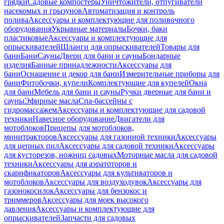
грядки
Садовые компостеры
Уничтожители, отпугиватели
насекомых и грызунов
Автоматизация и контроль
полива
Аксессуары и комплектующие для поливочного
оборудования
Укрывные материалы
Бочки, баки
пластиковые
Аксессуары и комплектующие для
опрыскивателей
Шланги для опрыскивателей
Товары для
бани
Бани
Сауны
Двери для бани и сауны
Бондарные
изделия
Банные принадлежности
Аксессуары для
бани
Оснащение и декор для бани
Измерительные приборы для
бани
Фитобочки, купели
Комплектующие для купелей
Окна
для бани
Мебель для бани и сауны
Ручки дверные для бани и
сауны
Эфирные масла
Спа-бассейны с
гидромассажем
Аксессуары и комплектующие для садовой
техники
Навесное оборудование
Двигатели для
мотоблоков
Прицепы для мотоблоков,
минитракторов
Аксессуары для газонной техники
Аксессуары
для цепных пил
Аксессуары для садовой техники
Аксессуары
для кусторезов, ножниц садовых
Моторные масла для садовой
техники
Аксессуары для аэратоторов и
скарификаторов
Аксессуары для культиваторов и
мотоблоков
Аксессуары для воздуходувок
Аксессуары для
газонокосилок
Аксессуары для бензокос и
триммеров
Аксессуары для моек высокого
давления
Аксессуары и комплектующие для
опрыскивателей
Запчасти для садовых