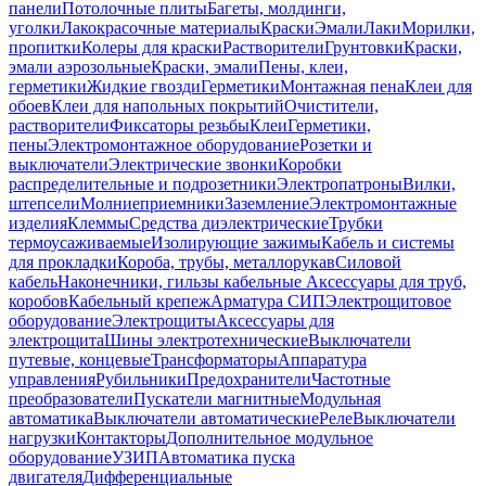
панели
Потолочные плиты
Багеты, молдинги,
уголки
Лакокрасочные материалы
Краски
Эмали
Лаки
Морилки,
пропитки
Колеры для краски
Растворители
Грунтовки
Краски,
эмали аэрозольные
Краски, эмали
Пены, клеи,
герметики
Жидкие гвозди
Герметики
Монтажная пена
Клеи для
обоев
Клеи для напольных покрытий
Очистители,
растворители
Фиксаторы резьбы
Клеи
Герметики,
пены
Электромонтажное оборудование
Розетки и
выключатели
Электрические звонки
Коробки
распределительные и подрозетники
Электропатроны
Вилки,
штепсели
Молниеприемники
Заземление
Электромонтажные
изделия
Клеммы
Средства диэлектрические
Трубки
термоусаживаемые
Изолирующие зажимы
Кабель и системы
для прокладки
Короба, трубы, металлорукав
Силовой
кабель
Наконечники, гильзы кабельные
Аксессуары для труб,
коробов
Кабельный крепеж
Арматура СИП
Электрощитовое
оборудование
Электрощиты
Аксессуары для
электрощита
Шины электротехнические
Выключатели
путевые, концевые
Трансформаторы
Аппаратура
управления
Рубильники
Предохранители
Частотные
преобразователи
Пускатели магнитные
Модульная
автоматика
Выключатели автоматические
Реле
Выключатели
нагрузки
Контакторы
Дополнительное модульное
оборудование
УЗИП
Автоматика пуска
двигателя
Дифференциальные