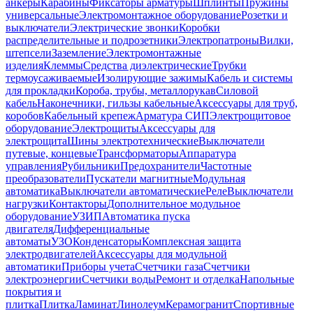
анкеры
Карабины
Фиксаторы арматуры
Шплинты
Пружины
универсальные
Электромонтажное оборудование
Розетки и
выключатели
Электрические звонки
Коробки
распределительные и подрозетники
Электропатроны
Вилки,
штепсели
Заземление
Электромонтажные
изделия
Клеммы
Средства диэлектрические
Трубки
термоусаживаемые
Изолирующие зажимы
Кабель и системы
для прокладки
Короба, трубы, металлорукав
Силовой
кабель
Наконечники, гильзы кабельные
Аксессуары для труб,
коробов
Кабельный крепеж
Арматура СИП
Электрощитовое
оборудование
Электрощиты
Аксессуары для
электрощита
Шины электротехнические
Выключатели
путевые, концевые
Трансформаторы
Аппаратура
управления
Рубильники
Предохранители
Частотные
преобразователи
Пускатели магнитные
Модульная
автоматика
Выключатели автоматические
Реле
Выключатели
нагрузки
Контакторы
Дополнительное модульное
оборудование
УЗИП
Автоматика пуска
двигателя
Дифференциальные
автоматы
УЗО
Конденсаторы
Комплексная защита
электродвигателей
Аксессуары для модульной
автоматики
Приборы учета
Счетчики газа
Счетчики
электроэнергии
Счетчики воды
Ремонт и отделка
Напольные
покрытия и
плитка
Плитка
Ламинат
Линолеум
Керамогранит
Спортивные