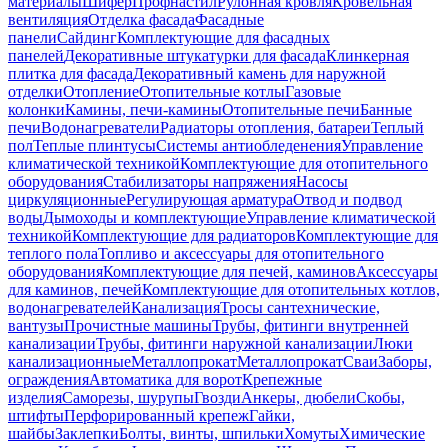
материалы
Шифер
Профнастил
Рулонная кровля
Кровельная
вентиляция
Отделка фасада
Фасадные
панели
Сайдинг
Комплектующие для фасадных
панелей
Декоративные штукатурки для фасада
Клинкерная
плитка для фасада
Декоративный камень для наружной
отделки
Отопление
Отопительные котлы
Газовые
колонки
Камины, печи-камины
Отопительные печи
Банные
печи
Водонагреватели
Радиаторы отопления, батареи
Теплый
пол
Теплые плинтусы
Системы антиобледенения
Управление
климатической техникой
Комплектующие для отопительного
оборудования
Стабилизаторы напряжения
Насосы
циркуляционные
Регулирующая арматура
Отвод и подвод
воды
Дымоходы и комплектующие
Управление климатической
техникой
Комплектующие для радиаторов
Комплектующие для
теплого пола
Топливо и аксессуары для отопительного
оборудования
Комплектующие для печей, каминов
Аксессуары
для каминов, печей
Комплектующие для отопительных котлов,
водонагревателей
Канализация
Тросы сантехнические,
вантузы
Прочистные машины
Трубы, фитинги внутренней
канализации
Трубы, фитинги наружной канализации
Люки
канализационные
Металлопрокат
Металлопрокат
Сваи
Заборы,
ограждения
Автоматика для ворот
Крепежные
изделия
Саморезы, шурупы
Гвозди
Анкеры, дюбели
Скобы,
штифты
Перфорированный крепеж
Гайки,
шайбы
Заклепки
Болты, винты, шпильки
Хомуты
Химические