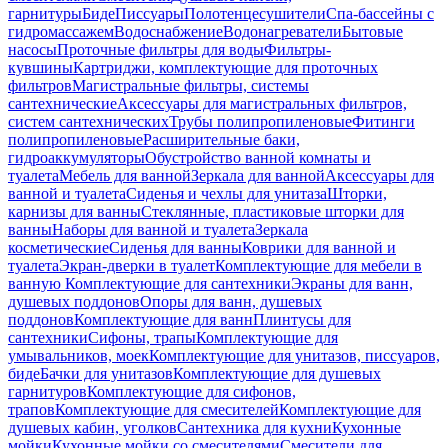
гарнитуры
Биде
Писсуары
Полотенцесушители
Спа-бассейны с
гидромассажем
Водоснабжение
Водонагреватели
Бытовые
насосы
Проточные фильтры для воды
Фильтры-
кувшины
Картриджи, комплектующие для проточных
фильтров
Магистральные фильтры, системы
сантехнические
Аксессуары для магистральных фильтров,
систем сантехнических
Трубы полипропиленовые
Фитинги
полипропиленовые
Расширительные баки,
гидроаккумуляторы
Обустройство ванной комнаты и
туалета
Мебель для ванной
Зеркала для ванной
Аксессуары для
ванной и туалета
Сиденья и чехлы для унитаза
Шторки,
карнизы для ванны
Стеклянные, пластиковые шторки для
ванны
Наборы для ванной и туалета
Зеркала
косметические
Сиденья для ванны
Коврики для ванной и
туалета
Экран-дверки в туалет
Комплектующие для мебели в
ванную
Комплектующие для сантехники
Экраны для ванн,
душевых поддонов
Опоры для ванн, душевых
поддонов
Комплектующие для ванн
Плинтусы для
сантехники
Сифоны, трапы
Комплектующие для
умывальников, моек
Комплектующие для унитазов, писсуаров,
биде
Бачки для унитазов
Комплектующие для душевых
гарнитуров
Комплектующие для сифонов,
трапов
Комплектующие для смесителей
Комплектующие для
душевых кабин, уголков
Сантехника для кухни
Кухонные
мойки
Кухонные мойки со смесителями
Смесители для