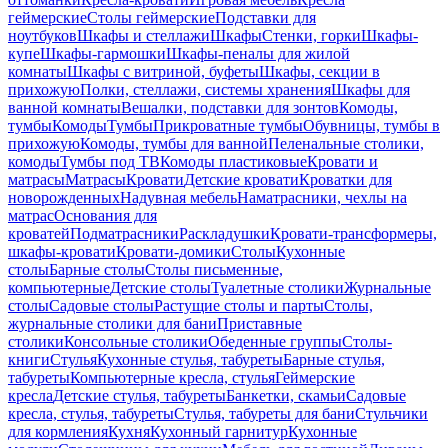
геймерские
Столы геймерские
Подставки для
ноутбуков
Шкафы и стеллажи
Шкафы
Стенки, горки
Шкафы-
купе
Шкафы-гармошки
Шкафы-пеналы для жилой
комнаты
Шкафы с витриной, буфеты
Шкафы, секции в
прихожую
Полки, стеллажи, системы хранения
Шкафы для
ванной комнаты
Вешалки, подставки для зонтов
Комоды,
тумбы
Комоды
Тумбы
Прикроватные тумбы
Обувницы, тумбы в
прихожую
Комоды, тумбы для ванной
Пеленальные столики,
комоды
Тумбы под ТВ
Комоды пластиковые
Кровати и
матрасы
Матрасы
Кровати
Детские кровати
Кроватки для
новорожденных
Надувная мебель
Наматрасники, чехлы на
матрас
Основания для
кроватей
Подматрасники
Раскладушки
Кровати-трансформеры,
шкафы-кровати
Кровати-домики
Столы
Кухонные
столы
Барные столы
Столы письменные,
компьютерные
Детские столы
Туалетные столики
Журнальные
столы
Садовые столы
Растущие столы и парты
Столы,
журнальные столики для бани
Приставные
столики
Консольные столики
Обеденные группы
Столы-
книги
Стулья
Кухонные стулья, табуреты
Барные стулья,
табуреты
Компьютерные кресла, стулья
Геймерские
кресла
Детские стулья, табуреты
Банкетки, скамьи
Садовые
кресла, стулья, табуреты
Стулья, табуреты для бани
Стульчики
для кормления
Кухня
Кухонный гарнитур
Кухонные