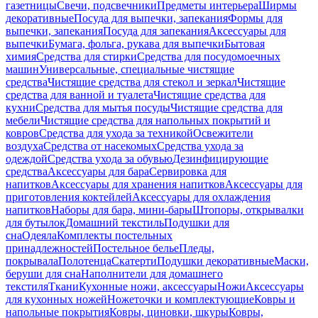
газетницы
Свечи, подсвечники
Предметы интерьера
Ширмы
декоративные
Посуда для выпечки, запекания
Формы для
выпечки, запекания
Посуда для запекания
Аксессуары для
выпечки
Бумага, фольга, рукава для выпечки
Бытовая
химия
Средства для стирки
Средства для посудомоечных
машин
Универсальные, специальные чистящие
средства
Чистящие средства для стекол и зеркал
Чистящие
средства для ванной и туалета
Чистящие средства для
кухни
Средства для мытья посуды
Чистящие средства для
мебели
Чистящие средства для напольных покрытий и
ковров
Средства для ухода за техникой
Освежители
воздуха
Средства от насекомых
Средства ухода за
одеждой
Средства ухода за обувью
Дезинфицирующие
средства
Аксессуары для бара
Сервировка для
напитков
Аксессуары для хранения напитков
Аксессуары для
приготовления коктейлей
Аксессуары для охлаждения
напитков
Наборы для бара, мини-бары
Штопоры, открывалки
для бутылок
Домашний текстиль
Подушки для
сна
Одеяла
Комплекты постельных
принадлежностей
Постельное белье
Пледы,
покрывала
Полотенца
Скатерти
Подушки декоративные
Маски,
беруши для сна
Наполнители для домашнего
текстиля
Ткани
Кухонные ножи, аксессуары
Ножи
Аксессуары
для кухонных ножей
Ножеточки и комплектующие
Ковры и
напольные покрытия
Ковры, циновки, шкуры
Ковры,