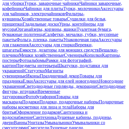
для уборки
Турки, заварочные чайники
Чайники заварочные,
кофейники
Чайники для плиты
Турки, молочники
Аксессуары
для чайников, электрочайников
Фильтры-
кувшины
Хозяйственные товары
Сушилки для белья,
прищепки
Гладильные доски
Урны, контейнеры для
мусора
Органайзеры, корзины, ящики
Туалетная бумага,
бумажные полотенца
Салфетки, мочалки, губки, мусорные
пакеты
Фольга, пленка, пакеты
Упаковочная тара
Аксессуары
для глажения
Аксессуары для стирки
Веревки,
шпагаты
Емкости, дозаторы для моющих средств
Вешалки-
плечики
Мешки хозяйственные
Сувениры
Копилки
Картины,
постеры
Фотоальбомы
Рамки для фотографий,
картин
Предметы интерьера
Шкатулки, подставки для
украшений
Статуэтки
Магниты
сувенирные
Иконы
Праздничный декор
Товары для
праздника
Елки
Аксессуары для елей новогодних
Новогодние
украшения
Светодиодные гирлянды, декорации
Светодиодные
фигуры, игрушки
Временные
татуировки
Фотобутафория
Товары для
маскарада
Подарки
Подарки, подарочные наборы
Подарочные
наборы косметики для лица и тела
Наборы для
бритья
Оформление подарков
Сантехника и
водоснабжение
Сантехника
Душевые кабины, поддоны,
двери
Ванны
Унитазы
Умывальники
Умывальники со
смесителями
Смесители
Душевые панели,