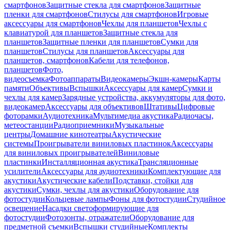
смартфонов
Защитные стекла для смартфонов
Защитные
пленки для смартфонов
Стилусы для смартфонов
Игровые
аксессуары для смартфонов
Чехлы для планшетов
Чехлы с
клавиатурой для планшетов
Защитные стекла для
планшетов
Защитные пленки для планшетов
Сумки для
планшетов
Стилусы для планшетов
Аксессуары для
планшетов, смартфонов
Кабели для телефонов,
планшетов
Фото,
видеосъемка
Фотоаппараты
Видеокамеры
Экшн-камеры
Карты
памяти
Объективы
Вспышки
Аксессуары для камер
Сумки и
чехлы для камер
Зарядные устройства, аккумуляторы для фото,
видеокамер
Аксессуары для объективов
Штативы
Цифровые
фоторамки
Аудиотехника
Мультимедиа акустика
Радиочасы,
метеостанции
Радиоприемники
Музыкальные
центры
Домашние кинотеатры
Акустические
системы
Проигрыватели виниловых пластинок
Аксессуары
для виниловых проигрывателей
Виниловые
пластинки
Инсталляционная акустика
Трансляционные
усилители
Аксессуары для аудиотехники
Комплектующие для
акустики
Акустические кабели
Подставки, стойки для
акустики
Сумки, чехлы для акустики
Оборудование для
фотостудии
Кольцевые лампы
Фоны для фотостудии
Студийное
освещение
Насадки светоформирующие для
фотостудии
Фотозонты, отражатели
Оборудование для
предметной съемки
Вспышки студийные
Комплекты