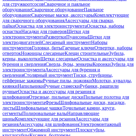
для стружкоотсосов
Сварочное и паяльное
оборудование
Сварочное оборудование
Паяльное
оборудование
Сварочные маски, аксессуары
Комплектующие
для сварочного оборудования
Аксессуары для сварки,
пайки
Оснастка для электроинструмента
Оснастка, наборы
оснастки
Насадки для граверов
Щетки для
электроинструмента
Развертки
Пуансоны
Щетки для
электродвигателей
Слесарный инструмент
Наборы
инструментов
Головки, биты
Гаечные ключи
Отвертки, наборы
отверток
Ножницы слесарные
Клещи строительные
Зубила,
керны, выколотки
Щетки слесарные
Оснастка и аксессуары для
бурения и сверления
Сверла, буры, зенкеры
Коронки
Зубила для
электроинструмента
Аксессуары для бурения и
сверления
Столярный инструмент
Тиски, струбцины,
гейферные зажимы
Ручные пилы, ножовки
Молотки, кувалды,
киянки
Напильники
Ручные стамески
Рубанки, рашпили
ручные
Оснастка и аксессуары для резания и
шлифования
Отрезные, пильные диски
Пильные полотна для
электроинструмента
Фрезы
Шлифовальные диски, насадки,
листы
Шлифовальные чашки
Точильные камни, круги,
сегменты
Полировальные валы
Направляющие
шины
Комплектующие для резания
Аксессуары для
резания
Аксессуары для шлифования
Электромонтажный
инструмент
Обжимной инструмент
Плоскогубцы,
круглогубцы
Кусачки, болторезы,