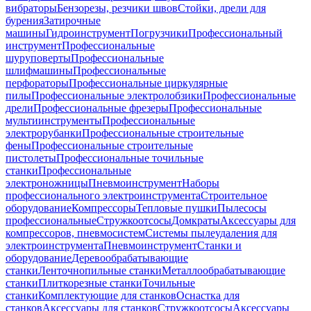
вибраторы
Бензорезы, резчики швов
Стойки, дрели для
бурения
Затирочные
машины
Гидроинструмент
Погрузчики
Профессиональный
инструмент
Профессиональные
шуруповерты
Профессиональные
шлифмашины
Профессиональные
перфораторы
Профессиональные циркулярные
пилы
Профессиональные электролобзики
Профессиональные
дрели
Профессиональные фрезеры
Профессиональные
мультиинструменты
Профессиональные
электрорубанки
Профессиональные строительные
фены
Профессиональные строительные
пистолеты
Профессиональные точильные
станки
Профессиональные
электроножницы
Пневмоинструмент
Наборы
профессионального электроинструмента
Строительное
оборудование
Компрессоры
Тепловые пушки
Пылесосы
профессиональные
Стружкоотсосы
Домкраты
Аксессуары для
компрессоров, пневмосистем
Системы пылеудаления для
электроинструмента
Пневмоинструмент
Станки и
оборудование
Деревообрабатывающие
станки
Ленточнопильные станки
Металлообрабатывающие
станки
Плиткорезные станки
Точильные
станки
Комплектующие для станков
Оснастка для
станков
Аксессуары для станков
Стружкоотсосы
Аксессуары