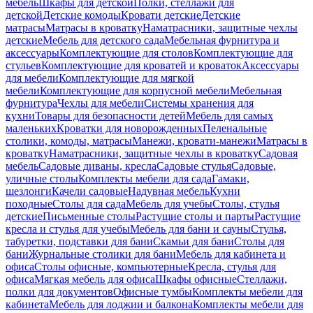
мебель
Шкафы для детской
Полки, стеллажи для
детской
Детские комоды
Кровати детские
Детские
матрасы
Матрасы в кроватку
Наматрасники, защитные чехлы
детские
Мебель для детского сада
Мебельная фурнитура и
аксессуары
Комплектующие для столов
Комплектующие для
стульев
Комплектующие для кроватей и кроваток
Аксессуары
для мебели
Комплектующие для мягкой
мебели
Комплектующие для корпусной мебели
Мебельная
фурнитура
Чехлы для мебели
Системы хранения для
кухни
Товары для безопасности детей
Мебель для самых
маленьких
Кроватки для новорожденных
Пеленальные
столики, комоды, матрасы
Манежи, кровати-манежи
Матрасы в
кроватку
Наматрасники, защитные чехлы в кроватку
Садовая
мебель
Садовые диваны, кресла
Садовые стулья
Садовые,
уличные столы
Комплекты мебели для сада
Гамаки,
шезлонги
Качели садовые
Надувная мебель
Кухни
походные
Столы для сада
Мебель для учебы
Столы, стулья
детские
Письменные столы
Растущие столы и парты
Растущие
кресла и стулья для учебы
Мебель для бани и сауны
Стулья,
табуретки, подставки для бани
Скамьи для бани
Столы для
бани
Журнальные столики для бани
Мебель для кабинета и
офиса
Столы офисные, компьютерные
Кресла, стулья для
офиса
Мягкая мебель для офиса
Шкафы офисные
Стеллажи,
полки для документов
Офисные тумбы
Комплекты мебели для
кабинета
Мебель для лоджии и балкона
Комплекты мебели для