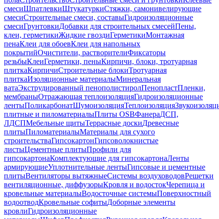
смеси
Шпатлевки
Штукатурки
Стяжки, самонивелирующие
смеси
Строительные смеси, составы
Гидроизоляционные
смеси
Грунтовки
Добавки для строительных смесей
Пены,
клеи, герметики
Жидкие гвозди
Герметики
Монтажная
пена
Клеи для обоев
Клеи для напольных
покрытий
Очистители, растворители
Фиксаторы
резьбы
Клеи
Герметики, пены
Кирпичи, блоки, тротуарная
плитка
Кирпичи
Строительные блоки
Тротуарная
плитка
Изоляционные материалы
Минеральная
вата
Экструдированный пенополистирол
Пенопласт
Пленки,
мембраны
Отражающая теплоизоляция
Гидроизоляционные
ленты
Поликарбонат
Шумоизоляция
Теплоизоляция
Звукоизоляц
плитные и пиломатериалы
Плиты OSB
Фанера
ДСП,
ЛДСП
Мебельные щиты
Террасные доски
Древесные
плиты
Пиломатериалы
Материалы для сухого
строительства
Гипсокартон
Гипсоволокнистые
листы
Цементные плиты
Профили для
гипсокартона
Комплектующие для гипсокартона
Ленты
армирующие
Уплотнительные ленты
Гипсовые и цементные
плиты
Вентиляторы вытяжные
Системы воздуховодов
Решетки
вентиляционные, диффузоры
Кровля и водосток
Черепица и
кровельные материалы
Водосточные системы
Поверхностный
водоотвод
Кровельные софиты
Доборные элементы
кровли
Гидроизоляционные