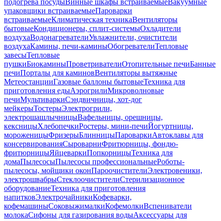
подогрева посуды
Винные шкафы встраиваемые
Вакуумные
упаковщики встраиваемые
Пароварки
встраиваемые
Климатическая техника
Вентиляторы
бытовые
Кондиционеры, сплит-системы
Охладители
воздуха
Водонагреватели
Увлажнители, очистители
воздуха
Камины, печи-камины
Обогреватели
Тепловые
завесы
Тепловые
пушки
Биокамины
Проветриватели
Отопительные печи
Банные
печи
Порталы для каминов
Вентиляторы вытяжные
Метеостанции
Газовые баллоны бытовые
Техника для
приготовления еды
Аэрогрили
Микроволновые
печи
Мультиварки
Сэндвичницы, хот-дог
мейкеры
Тостеры
Электрогрили,
электрошашлычницы
Вафельницы, орешницы,
кексницы
Хлебопечки
Ростеры, мини-печи
Йогуртницы,
мороженицы
Фризеры
Блинницы
Пароварки
Автоклавы для
консервирования
Сыроварни
Фритюрницы, фондю-
фритюрницы
Яйцеварки
Попкорницы
Техника для
дома
Пылесосы
Пылесосы профессиональные
Роботы-
пылесосы, мойщики окон
Пароочистители
Электровеники,
электрошвабры
Стеклоочистители
Стерилизационное
оборудование
Техника для приготовления
напитков
Электрочайники
Кофеварки,
кофемашины
Соковыжималки
Кофемолки
Вспениватели
молока
Сифоны для газирования воды
Аксессуары для