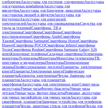
хлебопечек
Аксессуары для тостеров, сэндвичниц
Аксессуары
для кухонных комбайнов
Аксессуары для
мясорубок
Аксессуары для блендеров, миксеров
Аксессуары
для сушилок овощей и фруктов
Аксессуары для
йогуртниц
Аксессуары для аэрогрилей,
электрогрилей
Аксессуары для соковыжималок
Средства для
ухода за техникой
Смартфоны, ТВ и
электроника
Смартфоны
Смартфоны
Смартфоны
восстановленные
Смартфоны Apple
Смартфоны
Xiaomi
Смартфоны Samsung
Смартфоны Honor
Смартфоны
Huawei
Смартфоны POCO
Смартфоны Infinix
Смартфоны
Tecno
Смартфоны Realme
Смартфоны Samsung Galaxy S26
series
Кнопочные телефоны
Складные смартфоны
Телевизоры,
мониторы
Телевизоры
Мониторы
Мониторы-телевизоры
ТВ-
приставки и медиаплееры
Проекторы
Проекционные
экраны
Профессиональные дисплеи
Планшеты, электронные
книги
Планшеты
Электронные книги
Графические
планшеты
Блокноты электронные
Чехлы, бамперы для
планшетов
Аксессуары для планшетов,
смартфонов
Аксессуары для электронных книг
Смарт-часы,
аксессуары
Умные часы
Фитнес-браслеты
Умные часы
детские
Умные часы, фитнес-браслеты
Ремешки, аксессуары
для умных часов
Кабели для умных часов
Аксессуары для
смартфонов, планшетов
Зарядные устройства для телефонов,
планшетов
Чехлы, защитные стекла для телефонов
Чехлы для