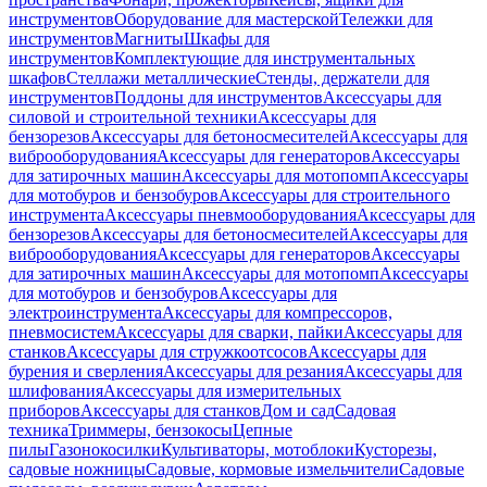
инструментов
Оборудование для мастерской
Тележки для
инструментов
Магниты
Шкафы для
инструментов
Комплектующие для инструментальных
шкафов
Стеллажи металлические
Стенды, держатели для
инструментов
Поддоны для инструментов
Аксессуары для
силовой и строительной техники
Аксессуары для
бензорезов
Аксессуары для бетоносмесителей
Аксессуары для
виброоборудования
Аксессуары для генераторов
Аксессуары
для затирочных машин
Аксессуары для мотопомп
Аксессуары
для мотобуров и бензобуров
Аксессуары для строительного
инструмента
Аксессуары пневмооборудования
Аксессуары для
бензорезов
Аксессуары для бетоносмесителей
Аксессуары для
виброоборудования
Аксессуары для генераторов
Аксессуары
для затирочных машин
Аксессуары для мотопомп
Аксессуары
для мотобуров и бензобуров
Аксессуары для
электроинструмента
Аксессуары для компрессоров,
пневмосистем
Аксессуары для сварки, пайки
Аксессуары для
станков
Аксессуары для стружкоотсосов
Аксессуары для
бурения и сверления
Аксессуары для резания
Аксессуары для
шлифования
Аксессуары для измерительных
приборов
Аксессуары для станков
Дом и сад
Садовая
техника
Триммеры, бензокосы
Цепные
пилы
Газонокосилки
Культиваторы, мотоблоки
Кусторезы,
садовые ножницы
Садовые, кормовые измельчители
Садовые