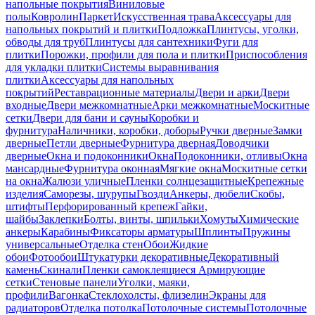
напольные покрытия
Виниловые
полы
Ковролин
Паркет
Искусственная трава
Аксессуары для
напольных покрытий и плитки
Подложка
Плинтусы, уголки,
обводы для труб
Плинтусы для сантехники
Фуги для
плитки
Порожки, профили для пола и плитки
Приспособления
для укладки плитки
Системы выравнивания
плитки
Аксессуары для напольных
покрытий
Реставрационные материалы
Двери и арки
Двери
входные
Двери межкомнатные
Арки межкомнатные
Москитные
сетки
Двери для бани и сауны
Коробки и
фурнитура
Наличники, коробки, доборы
Ручки дверные
Замки
дверные
Петли дверные
Фурнитура дверная
Доводчики
дверные
Окна и подоконники
Окна
Подоконники, отливы
Окна
мансардные
Фурнитура оконная
Мягкие окна
Москитные сетки
на окна
Жалюзи уличные
Пленки солнцезащитные
Крепежные
изделия
Саморезы, шурупы
Гвозди
Анкеры, дюбели
Скобы,
штифты
Перфорированный крепеж
Гайки,
шайбы
Заклепки
Болты, винты, шпильки
Хомуты
Химические
анкеры
Карабины
Фиксаторы арматуры
Шплинты
Пружины
универсальные
Отделка стен
Обои
Жидкие
обои
Фотообои
Штукатурки декоративные
Декоративный
камень
Скинали
Пленки самоклеящиеся
Армирующие
сетки
Стеновые панели
Уголки, маяки,
профили
Вагонка
Стеклохолсты, флизелин
Экраны для
радиаторов
Отделка потолка
Потолочные системы
Потолочные