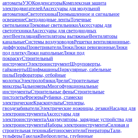
автоматы
УЗО
Конденсаторы
Комплексная защита
электродвигателей
Аксессуары для модульной
автоматики
Светотехника
Промышленное и сигнальное
освещение
Светодиодные ленты
Точечные
светильники
Трековые светильники
Аксессуары для
светотехники
Аксессуары для светодиодных
лент
Вентиляция
Вентиляторы вытяжные
Вентиляторы
канальные
Системы воздуховодов
Решетки вентиляционные,
диффузоры
Проветриватели
Люки
Люки ревизионные
Люки
под плитку
Люки напольные
Люки под
покраску
Строительный
инструмент
Электроинструмент
Шуруповерты,
гайковерты
Шлифмашины
Циркулярные, сабельные
пилы
Перфораторы, отбойные
молотки
Электролобзики
Дрели
Строительные
миксеры
Дальномеры
Многофункциональные
инструменты
Строительные фены
Строительные
пистолеты
Фрезеры
Рубанки, стамески
электрические
Краскопульты
Степлеры,
гвоздезабиватели
Электрические ножницы, резаки
Насадки для
электроинструмента
Аксессуары для
электроинструмента
Аккумуляторы, зарядные устройства для
электроинструмента
Наборы электроинструмента
Силовая и
строительная техника
Бетоносмесители
Генераторы
Тали,
тельферы
Такелаж
Виброплиты, глубинные