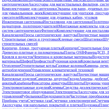
сантехнические
Аксессуары для магистральных фильтров, сист
Комплектующие для сантехники
Экраны для ванн, душевых по
для умывальников, моек
Комплектующие для унитазов, писсуар
смесителей
Комплектующие для душевых кабин, уголков
Инженерная сантехника
Инсталляции для сантехники
Полотенц
радиаторов, полотенцесушителей
Монтажные комплекты для с
систем сантехнических
Фитинги
Комплектующие для инсталля
Канализация
Тросы сантехнические, вантузы
Прочистные маши
Строительные смеси и грунтовки
Клеевые смеси
Шпатлевки
Шту
строительных смесей
Кирпичи, блоки, тротуарная плитка
Кирпичи
Строительные бло
Древесно-плитные и пиломатериалы
Плиты OSB
Фанера
ДСП, 
Кровля и водосток
Черепица и кровельные материалы
Водосточ
материалы
Шифер
Профнастил
Рулонная кровля
Кровельная вен
Отопление
Отопительные котлы
Газовые колонки
Камины, печи
антиобледенения
Управление климатической техникой
Канализация
Тросы сантехнические, вантузы
Прочистные маши
Крепежные изделия
Саморезы, шурупы
Гвозди
Анкеры, дюбели
анкеры
Карабины
Фиксаторы арматуры
Шплинты
Пружины унив
Электромонтажные изделия
Клеммы
Средства диэлектрические
Электрощитовое оборудование
Электрощиты
Аксессуары для э
управления
Рубильники
Предохранители
Частотные преобразов
Приборы учета
Счетчики газа
Счетчики электроэнергии
Счетчи
Аксессуары для напольных покрытий и плитки
Подложка
Плинт