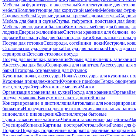
Мебельная фурнитура и аксессуары
Комплектующие для столов
мебели
Комплектующие для корпусной мебели
Мебельная фурн
Садовая мебель
Садовые диваны, кресла
Садовые стулья
Садовые
Мебель для бани и сауны
Стулья, табуретки, подставки для бани
Мебель для лоджии и балкона
Комплекты мебели для балкона, 
лоджии
Дверцы жалюзийные
Системы хранения для балкона, л
лоджии
Кресла, пуфы для балкона, лоджии
Компактные столы дл
Посуда для готовки
Сковороды, сотейники, воки
Кастрюли, ков
Столовая посуда, сервировка
Посуда для напитков
Посуда для г
сервировки
Детская столовая посуда
Посуда для выпечки, запекания
Формы для выпечки, запекания
Аксессуары для бара
Сервировка для напитков
Аксессуары для 
бары
Штопоры, открывалки для бутылок
Кухонные ножи, аксессуары
Ножи
Аксессуары для кухонных н
Кухонные принадлежности
Кухонные приборы
Терки, овощерез
мяса, тендерайзеры
Кухонные мелочи
Миски
Организация хранения на кухне
Посуда для хранения
Органайзе
посуда, упаковка
Вакуумные пакеты, контейнеры
Консервирование и дистилляция
Автоклавы для консервирован
брожения
Ингредиенты для приготовления алкогольных напит
виноделия и пивоварения
Дистилляторы бытовые
Турки, заварочные чайники
Чайники заварочные, кофейники
Ча
Сувениры
Копилки
Картины, постеры
Фотоальбомы
Рамки для ф
Подарки
Подарки, подарочные наборы
Подарочные наборы косм
Водоснабжение
Водонагреватели
Бытовые насосы
Проточные фи