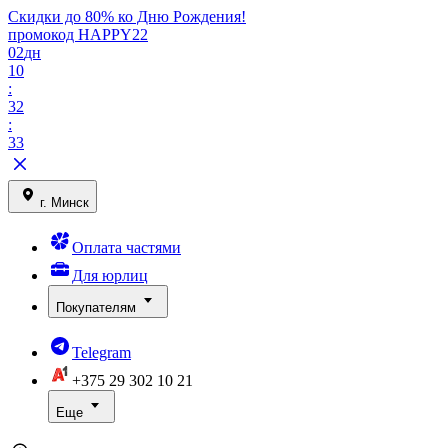
Скидки до 80% ко Дню Рождения!
промокод HAPPY22
02
дн
10
:
32
:
33
г. Минск
Оплата частями
Для юрлиц
Покупателям
Telegram
+375 29
302 10 21
Еще