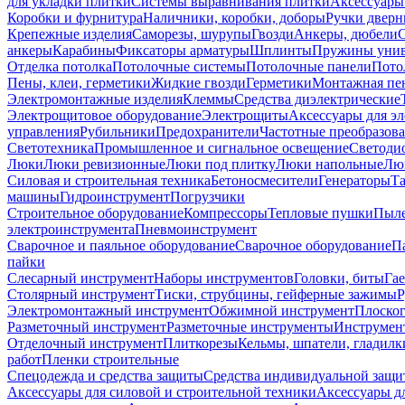
для укладки плитки
Системы выравнивания плитки
Аксессуары
Коробки и фурнитура
Наличники, коробки, доборы
Ручки дверн
Крепежные изделия
Саморезы, шурупы
Гвозди
Анкеры, дюбели
анкеры
Карабины
Фиксаторы арматуры
Шплинты
Пружины унив
Отделка потолка
Потолочные системы
Потолочные панели
Пото
Пены, клеи, герметики
Жидкие гвозди
Герметики
Монтажная пе
Электромонтажные изделия
Клеммы
Средства диэлектрические
Электрощитовое оборудование
Электрощиты
Аксессуары для э
управления
Рубильники
Предохранители
Частотные преобразов
Светотехника
Промышленное и сигнальное освещение
Светоди
Люки
Люки ревизионные
Люки под плитку
Люки напольные
Люк
Силовая и строительная техника
Бетоносмесители
Генераторы
Та
машины
Гидроинструмент
Погрузчики
Строительное оборудование
Компрессоры
Тепловые пушки
Пыле
электроинструмента
Пневмоинструмент
Сварочное и паяльное оборудование
Сварочное оборудование
П
пайки
Слесарный инструмент
Наборы инструментов
Головки, биты
Га
Столярный инструмент
Тиски, струбцины, гейферные зажимы
Р
Электромонтажный инструмент
Обжимной инструмент
Плоског
Разметочный инструмент
Разметочные инструменты
Инструмент
Отделочный инструмент
Плиткорезы
Кельмы, шпатели, гладилк
работ
Пленки строительные
Спецодежда и средства защиты
Средства индивидуальной защ
Аксессуары для силовой и строительной техники
Аксессуары дл