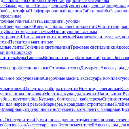
 для напольных покрытий
Реставрационные материалы
ые
Замки дверные
Петли дверные
Фурнитура дверная
Доводчики 
Скобы, штифты
Перфорированный крепеж
Гайки, шайбы
Заклепки
ерсальные
лочные плиты
Багеты, молдинги, уголки
на
Клеи для обоев
Клеи для напольных покрытий
Очистители, рас
Трубки термоусаживаемые
Изолирующие зажимы
лектрощита
Шины электротехнические
Выключатели путевые, ко
атели
Пускатели магнитные
одные ленты
Точечные светильники
Трековые светильники
Аксесс
и под покраску
ли, тельферы
Такелаж
Виброплиты, глубинные вибраторы
Бензор
сосы профессиональные
Стружкоотсосы
Домкраты
Аксессуары д
аяльное оборудование
Сварочные маски, аксессуары
Комплектующ
ечные ключи
Отвертки, наборы отверток
Ножницы слесарные
Кле
учные пилы, ножовки
Молотки, кувалды, киянки
Напильники
Ру
убцы, круглогубцы
Кусачки, болторезы, кабелерезы
Специнструм
ы для нарезки резьбы
Маркеры, карандаши строительные
Клейма
и
Малярный, отделочный инструмент
Скотч, ленты малярные
Дисп
иты
Огнетушители
Сумки, пояса для инструментов
Производствен
я бензорезов
Аксессуары для бетоносмесителей
Аксессуары для 