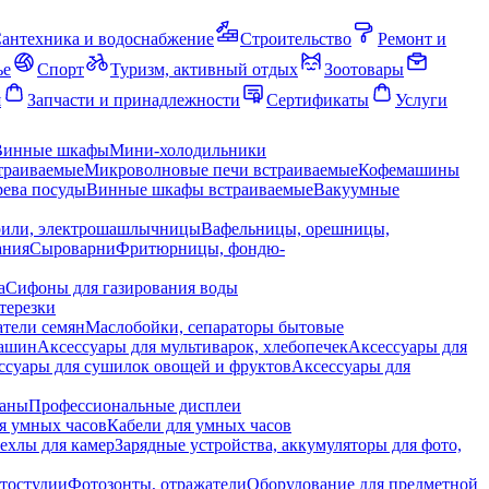
антехника и водоснабжение
Строительство
Ремонт и
ье
Спорт
Туризм, активный отдых
Зоотовары
я
Запчасти и принадлежности
Сертификаты
Услуги
Винные шкафы
Мини-холодильники
траиваемые
Микроволновые печи встраиваемые
Кофемашины
ева посуды
Винные шкафы встраиваемые
Вакуумные
рили, электрошашлычницы
Вафельницы, орешницы,
ания
Сыроварни
Фритюрницы, фондю-
а
Сифоны для газирования воды
терезки
тели семян
Маслобойки, сепараторы бытовые
машин
Аксессуары для мультиварок, хлебопечек
Аксессуары для
ссуары для сушилок овощей и фруктов
Аксессуары для
раны
Профессиональные дисплеи
я умных часов
Кабели для умных часов
ехлы для камер
Зарядные устройства, аккумуляторы для фото,
тостудии
Фотозонты, отражатели
Оборудование для предметной