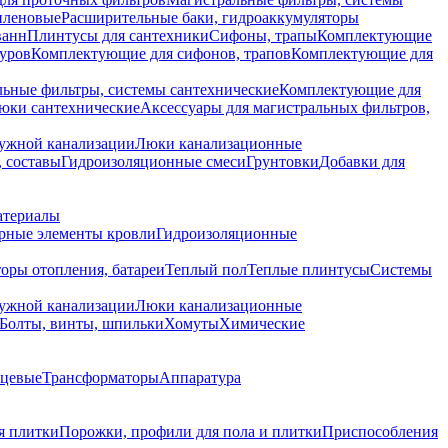
иленовые
Расширительные баки, гидроаккумуляторы
ванн
Плинтусы для сантехники
Сифоны, трапы
Комплектующие
уров
Комплектующие для сифонов, трапов
Комплектующие для
ьные фильтры, системы сантехнические
Комплектующие для
юки сантехнические
Аксессуары для магистральных фильтров,
ружной канализации
Люки канализационные
 составы
Гидроизоляционные смеси
Грунтовки
Добавки для
атериалы
рные элементы кровли
Гидроизоляционные
оры отопления, батареи
Теплый пол
Теплые плинтусы
Системы
ружной канализации
Люки канализационные
Болты, винты, шпильки
Хомуты
Химические
нцевые
Трансформаторы
Аппаратура
я плитки
Порожки, профили для пола и плитки
Приспособления