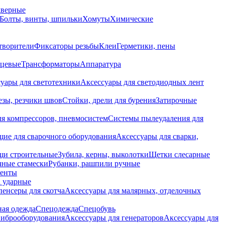
дверные
Болты, винты, шпильки
Хомуты
Химические
творители
Фиксаторы резьбы
Клеи
Герметики, пены
нцевые
Трансформаторы
Аппаратура
уары для светотехники
Аксессуары для светодиодных лент
езы, резчики швов
Стойки, дрели для бурения
Затирочные
ля компрессоров, пневмосистем
Системы пылеудаления для
ие для сварочного оборудования
Аксессуары для сварки,
щи строительные
Зубила, керны, выколотки
Щетки слесарные
чные стамески
Рубанки, рашпили ручные
енты
 ударные
енсеры для скотча
Аксессуары для малярных, отделочных
ная одежда
Спецодежда
Спецобувь
виброоборудования
Аксессуары для генераторов
Аксессуары для