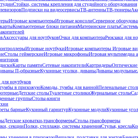
студии
Стойки, системы крепления для студийного оборудования
елевизоров
Подписки на видеосервисы
ТВ-антенны
ТВ-тюнеры
Ак
теры
Игровые компьютеры
Игровые консоли
Серверное оборудов
карты
Компьютерные блоки питания
Материнские платы
Системы
накопителей
ов
Аксессуары для ноутбуков
Очки для компьютера
Рюкзаки для но
контроллеры
Игровые ноутбуки
Игровые компьютеры
Игровые ви
ие
Столы геймерские
Игровые микрофоны
Игровая мультимедиа 
ониторов
диски
Карты памяти
Сетевые накопители
Картридеры
Оптические
иваны П-образные
Кухонные уголки, диваны
Диваны модульные
 для ноутбуков
тумбы в прихожую
Комоды, тумбы для ванной
Пеленальные стол
ьютерные
Детские столы
Туалетные столики
Журнальные столы
Са
денные группы
Столы-книги
ухни
уреты барные
Кухонный гарнитур
Кухонные модули
Кухонные угол
ры
Детские кроватки-трансформеры
Столы-трансформеры
ки, секции
Полки, стеллажи, системы хранения
Стулья, кресла
Ко
емы хранения в прихожую
Вешалки, подставки для зонтов
Банкет