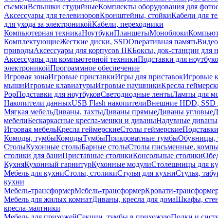
съемки
Вспышки студийные
Комплекты оборудования для фото
Аксессуары для телевизоров
Кронштейны, стойки
Кабели для т
для ухода за электроникой
Кабели, переходники
Компьютерная техника
Ноутбуки
Планшеты
Моноблоки
Компью
Комплектующие
Жесткие диски, SSD
Оперативная память
Видео
приводы
Аксессуары для корпусов ПК
Боксы, док-станции для 
Аксессуары для компьютерной техники
Подставки для ноутбук
электроникой
Программное обеспечение
Игровая зона
Игровые приставки
Игры для приставок
Игровые 
мыши
Игровые клавиатуры
Игровые наушники
Кресла геймерск
Pop
Подставки для ноутбуков
Светодиодные ленты
Лампы для м
Накопители данных
USB Flash накопители
Внешние HDD, SSD 
Мягкая мебель
Диваны, тахты
Диваны прямые
Диваны угловые
Д
мебели
Бескаркасные кресла-мешки и диваны
Надувные диваны
Игровая мебель
Кресла геймерские
Столы геймерские
Подставки
Комоды, тумбы
Комоды
Тумбы
Прикроватные тумбы
Обувницы, 
Столы
Кухонные столы
Барные столы
Столы письменные, комп
столики для бани
Приставные столики
Консольные столики
Обе
Кухня
Кухонный гарнитур
Кухонные модули
Столешницы для к
Мебель для кухни
Столы, столики
Стулья для кухни
Стулья, таб
кухни
Мебель-трансформер
Мебель-трансформер
Кровати-трансформе
Мебель для жилых комнат
Диваны, кресла для дома
Шкафы, стен
кресла-маятники
Мебель для прихожей
Секции, тумбы в прихожую
Полки и сист