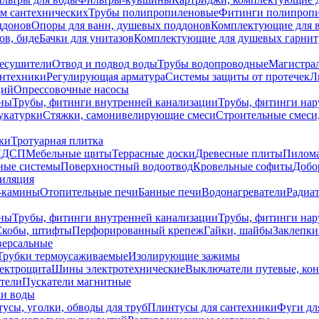
ем сантехнических
Трубы полипропиленовые
Фитинги полипроп
ддонов
Опоры для ванн, душевых поддонов
Комплектующие для 
ов, биде
Бачки для унитазов
Комплектующие для душевых гарнит
есушители
Отвод и подвод воды
Трубы водопроводные
Магистрал
антехники
Регулирующая арматура
Системы защиты от протечек
Л
ций
Опрессовочные насосы
ны
Трубы, фитинги внутренней канализации
Трубы, фитинги на
катурки
Стяжки, самонивелирующие смеси
Строительные смеси,
ки
Тротуарная плитка
ЛДСП
Мебельные щиты
Террасные доски
Древесные плиты
Пилом
ные системы
Поверхностный водоотвод
Кровельные софиты
Добо
тиляция
-камины
Отопительные печи
Банные печи
Водонагреватели
Радиат
ны
Трубы, фитинги внутренней канализации
Трубы, фитинги на
Скобы, штифты
Перфорированный крепеж
Гайки, шайбы
Заклепки
ерсальные
Трубки термоусаживаемые
Изолирующие зажимы
лектрощита
Шины электротехнические
Выключатели путевые, ко
атели
Пускатели магнитные
ки воды
усы, уголки, обводы для труб
Плинтусы для сантехники
Фуги дл