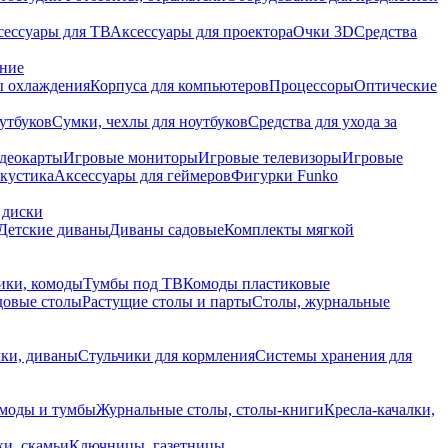
сессуары для ТВ
Аксессуары для проектора
Очки 3D
Средства
ание
 охлаждения
Корпуса для компьютеров
Процессоры
Оптические
утбуков
Сумки, чехлы для ноутбуков
Средства для ухода за
деокарты
Игровые мониторы
Игровые телевизоры
Игровые
акустика
Аксессуары для геймеров
Фигурки Funko
 диски
Детские диваны
Диваны садовые
Комплекты мягкой
ики, комоды
Тумбы под ТВ
Комоды пластиковые
довые столы
Растущие столы и парты
Столы, журнальные
ки, диваны
Стульчики для кормления
Системы хранения для
моды и тумбы
Журнальные столы, столы-книги
Кресла-качалки,
ки, скамьи
Ключницы, газетницы