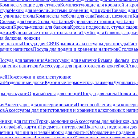
Комплектующие для стульев
Комплектующие для кроватей и кро
итура
Чехлы для мебели
Системы хранения для кухни
Товары для 
, уличные столы
Комплекты мебели для сада
Гамаки, шезлонги
Ка
Скамьи для бани
Столы для бани
Журнальные столики для бани
лоджии
Кресла-мешки для балкона
Кресла подвесные, стулья садо
оджии
Журнальные столы, столы-книги
Тумбы для балкона, лодж
я балкона, лоджии
ши, казаны
Посуда для СВЧ
Крышки и аксессуары для посуды
Гаст
орячих напитков
Посуда для подачи и хранения напитков
Столовы
Посуда для запекания
Аксессуары для выпечки
Бумага, фольга, р
хранения напитков
Аксессуары для приготовления коктейлей
Аксе
ожей
Ножеточки и комплектующие
ки
Разделочные доски
Кухонные термометры, таймеры
Дуршлаги, 
ры для кухни
Органайзеры для специй
Посуда для ланча
Полки и 
ия
Аксессуары для консервирования
Приспособления для консер
ков
Аксессуары для приготовления и хранения алкогольных напи
йники для плиты
Турки, молочники
Аксессуары для чайников, э
отографий, картин
Предметы интерьера
Шкатулки, подставки дл
етики для лица и тела
Наборы для бритья
Оформление подарков
льтры для воды
Фильтры-кувшины
Картриджи, комплектующие д