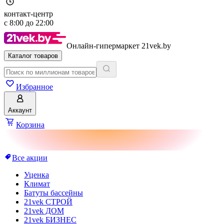
контакт-центр
с
8:00
до
22:00
Онлайн-гипермаркет 21vek.by
Каталог товаров
Избранное
Аккаунт
Корзина
Все акции
Уценка
Климат
Батуты бассейны
21vek СТРОЙ
21vek ДОМ
21vek БИЗНЕС