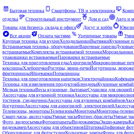
Бытовая техника
Смартфоны, ТВ и электроника
Комп
отделка
Строительный инструмент
Дом и сад
Авто и 
Товары для бизнеса, склада и офиса
Досуг и хобби
Ювели
Все акции
Оплата частями
Уцененные товары
Умны
Крупная техника для кухни
Холодильники
Вытяжки
Кухонные 
Встраиваемая техника, оборудование
Варочные панели
Духовые
встраиваемые
Комплекты встраиваемой техники
Морозильники 
упаковщики встраиваемые
Пароварки встраиваемые
Техника для приготовления еды
Аэрогрили
Микроволновые пе
кексницы
Хлебопечки
Ростеры, мини-печи
Йогуртницы, морож
фритюрницы
Яйцеварки
Попкорницы
Техника для приготовления напитков
Электрочайники
Кофевар
Техника для измельчения продуктов
Блендеры
Кухонные комбай
Мелкая техника
Весы кухонные, бытовые
Сушилки для овощей 
Аксессуары для кухонной техники
Аксессуары для микроволно
тостеров, сэндвичниц
Аксессуары для кухонных комбайнов
Акс
йогуртниц
Аксессуары для аэрогрилей, электрогрилей
Аксессуа
Телевизоры, мониторы
Телевизоры
Мониторы
Мониторы-телеви
Смарт-часы, аксессуары
Умные часы
Фитнес-браслеты
Умные ча
Фото, видеосъемка
Фотоаппараты
Видеокамеры
Экшн-камеры
Ка
видеокамер
Аксессуары для объективов
Штативы
Цифровые фот
Оборудование для фотостудии
Кольцевые лампы
Фоны для фото