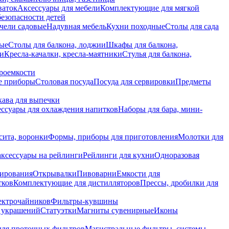
ваток
Аксессуары для мебели
Комплектующие для мягкой
безопасности детей
чели садовые
Надувная мебель
Кухни походные
Столы для сада
вые
Столы для балкона, лоджии
Шкафы для балкона,
ии
Кресла-качалки, кресла-маятники
Стулья для балкона,
роемкости
е приборы
Столовая посуда
Посуда для сервировки
Предметы
укава для выпечки
ссуары для охлаждения напитков
Наборы для бара, мини-
сита, воронки
Формы, приборы для приготовления
Молотки для
аксессуары на рейлинги
Рейлинги для кухни
Одноразовая
вирования
Открывалки
Пивоварни
Емкости для
тков
Комплектующие для дистилляторов
Прессы, дробилки для
лектрочайников
Фильтры-кувшины
я украшений
Статуэтки
Магниты сувенирные
Иконы
ля проточных фильтров
Магистральные фильтры, системы