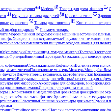
ьютеры и периферия
Мебель
Товары для дома, бакалея
С
мото
Игрушки, товары для детей
Красота и стиль
Здоров
рные украшения
Товары для взрослых
Книги и канцеляри
й подбор подарков
Премиум товары
плиты
Морозильники
Посудомоечные машины
Настольные плиты
 шкафы
Холодильники встраиваемые
Посудомоечные машины вс
встраиваемые
Измельчители пищевых отходов
Шкафы для подогр
чи
Мультиварки
Сэндвичницы, хот-дог мейкеры
Тостеры
Электрог
еницы
Фризеры
Блинницы
Пароварки
Автоклавы для консервиров
ки, кофемашины
Соковыжималки
Кофемолки
Вспениватели молок
ны, измельчители
Планетарные миксеры
Миксеры
Мясорубки
Лом
и фруктов
Вакууматоры
Открывалки, картофелечистки
Проращива
вых печей
Вакуумные пакеты, контейнеры
Аксессуары для кофе
ессуары для мясорубок
Аксессуары для блендеров, миксеров
Аксе
ры для соковыжималок
Средства для ухода за техникой
зоры
ТВ-приставки и медиаплееры
Проекторы
Проекционные эк
сы детские
Умные часы, фитнес-браслеты
Ремешки, аксессуары дл
рты памяти
Объективы
Вспышки
Аксессуары для камер
Сумки и ч
орамки
студии
Студийное освещение
Насадки светоформирующие для фо