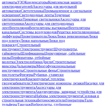
автоматы
УЗО
Конденсаторы
Комплексная защита
электродвигателей
Аксессуары для модульной
автоматики
Светотехника
Промышленное и сигнальное
освещение
Светодиодные ленты
Точечные
светильники
Трековые светильники
Аксессуары для
светотехники
Аксессуары для светодиодных
лент
Вентиляция
Вентиляторы вытяжные
Вентиляторы
канальные
Системы воздуховодов
Решетки вентиляционные,
диффузоры
Проветриватели
Люки
Люки ревизионные
Люки
под плитку
Люки напольные
Люки под
покраску
Строительный
инструмент
Электроинструмент
Шуруповерты,
гайковерты
Шлифмашины
Циркулярные, сабельные
пилы
Перфораторы, отбойные
молотки
Электролобзики
Дрели
Строительные
миксеры
Дальномеры
Многофункциональные
инструменты
Строительные фены
Строительные
пистолеты
Фрезеры
Рубанки, стамески
электрические
Краскопульты
Степлеры,
гвоздезабиватели
Электрические ножницы, резаки
Насадки для
электроинструмента
Аксессуары для
электроинструмента
Аккумуляторы, зарядные устройства для
электроинструмента
Наборы электроинструмента
Силовая и
строительная техника
Бетоносмесители
Генераторы
Тали,
тельферы
Такелаж
Виброплиты, глубинные