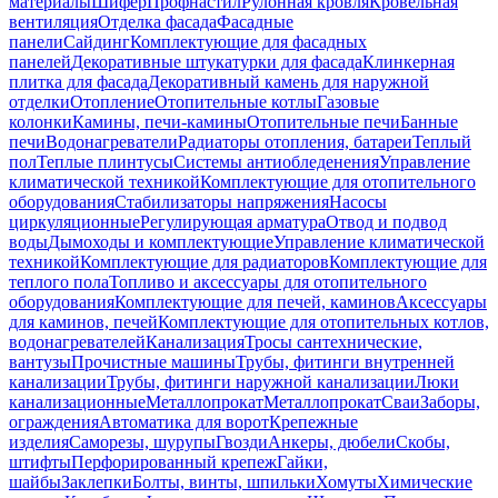
материалы
Шифер
Профнастил
Рулонная кровля
Кровельная
вентиляция
Отделка фасада
Фасадные
панели
Сайдинг
Комплектующие для фасадных
панелей
Декоративные штукатурки для фасада
Клинкерная
плитка для фасада
Декоративный камень для наружной
отделки
Отопление
Отопительные котлы
Газовые
колонки
Камины, печи-камины
Отопительные печи
Банные
печи
Водонагреватели
Радиаторы отопления, батареи
Теплый
пол
Теплые плинтусы
Системы антиобледенения
Управление
климатической техникой
Комплектующие для отопительного
оборудования
Стабилизаторы напряжения
Насосы
циркуляционные
Регулирующая арматура
Отвод и подвод
воды
Дымоходы и комплектующие
Управление климатической
техникой
Комплектующие для радиаторов
Комплектующие для
теплого пола
Топливо и аксессуары для отопительного
оборудования
Комплектующие для печей, каминов
Аксессуары
для каминов, печей
Комплектующие для отопительных котлов,
водонагревателей
Канализация
Тросы сантехнические,
вантузы
Прочистные машины
Трубы, фитинги внутренней
канализации
Трубы, фитинги наружной канализации
Люки
канализационные
Металлопрокат
Металлопрокат
Сваи
Заборы,
ограждения
Автоматика для ворот
Крепежные
изделия
Саморезы, шурупы
Гвозди
Анкеры, дюбели
Скобы,
штифты
Перфорированный крепеж
Гайки,
шайбы
Заклепки
Болты, винты, шпильки
Хомуты
Химические