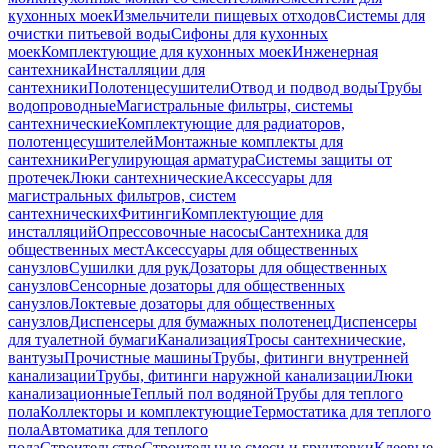
кухонных моек
Измельчители пищевых отходов
Системы для
очистки питьевой воды
Сифоны для кухонных
моек
Комплектующие для кухонных моек
Инженерная
сантехника
Инсталляции для
сантехники
Полотенцесушители
Отвод и подвод воды
Трубы
водопроводные
Магистральные фильтры, системы
сантехнические
Комплектующие для радиаторов,
полотенцесушителей
Монтажные комплекты для
сантехники
Регулирующая арматура
Системы защиты от
протечек
Люки сантехнические
Аксессуары для
магистральных фильтров, систем
сантехнических
Фитинги
Комплектующие для
инсталляций
Опрессовочные насосы
Сантехника для
общественных мест
Аксессуары для общественных
санузлов
Сушилки для рук
Дозаторы для общественных
санузлов
Сенсорные дозаторы для общественных
санузлов
Локтевые дозаторы для общественных
санузлов
Диспенсеры для бумажных полотенец
Диспенсеры
для туалетной бумаги
Канализация
Тросы сантехнические,
вантузы
Прочистные машины
Трубы, фитинги внутренней
канализации
Трубы, фитинги наружной канализации
Люки
канализационные
Теплый пол водяной
Трубы для теплого
пола
Коллекторы и комплектующие
Термостатика для теплого
пола
Автоматика для теплого
пола
Строительство
Строительные смеси и грунтовки
Клеевые