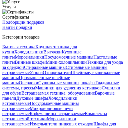
Услуги
Сертификаты
Подборщик подарков
Найти подарки
Категории товаров
Бытовая техника
Крупная техника для
кухни
Холодильники
Вытяжки
Кухонные
плиты
Морозильники
Посудомоечные машины
Настольные
плиты
Винные шкафы
Мини-холодильники
Техника для ухода
за одеждой
Стиральные машины
Стиральные машины
встраиваемые
Утюги
Отпариватели
Швейные, вышивальные
машины
Промышленные швейные
машины
Оверлоки
Сушильные машины, шкафы
Гладильные
системы, прессы
Машинки для удаления катышков
Сушилки
для обуви
Встраиваемая техника, оборудование
Варочные
панели
Духовые шкафы
Холодильники
встраиваемые
Посудомоечные машины
встраиваемые
Микроволновые печи
встраиваемые
Кофемашины встраиваемые
Комплекты
встраиваемой техники
Морозильники
встраиваемые
Измельчители пищевых отходов
Шкафы для