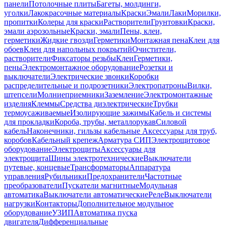
панели
Потолочные плиты
Багеты, молдинги,
уголки
Лакокрасочные материалы
Краски
Эмали
Лаки
Морилки,
пропитки
Колеры для краски
Растворители
Грунтовки
Краски,
эмали аэрозольные
Краски, эмали
Пены, клеи,
герметики
Жидкие гвозди
Герметики
Монтажная пена
Клеи для
обоев
Клеи для напольных покрытий
Очистители,
растворители
Фиксаторы резьбы
Клеи
Герметики,
пены
Электромонтажное оборудование
Розетки и
выключатели
Электрические звонки
Коробки
распределительные и подрозетники
Электропатроны
Вилки,
штепсели
Молниеприемники
Заземление
Электромонтажные
изделия
Клеммы
Средства диэлектрические
Трубки
термоусаживаемые
Изолирующие зажимы
Кабель и системы
для прокладки
Короба, трубы, металлорукав
Силовой
кабель
Наконечники, гильзы кабельные
Аксессуары для труб,
коробов
Кабельный крепеж
Арматура СИП
Электрощитовое
оборудование
Электрощиты
Аксессуары для
электрощита
Шины электротехнические
Выключатели
путевые, концевые
Трансформаторы
Аппаратура
управления
Рубильники
Предохранители
Частотные
преобразователи
Пускатели магнитные
Модульная
автоматика
Выключатели автоматические
Реле
Выключатели
нагрузки
Контакторы
Дополнительное модульное
оборудование
УЗИП
Автоматика пуска
двигателя
Дифференциальные