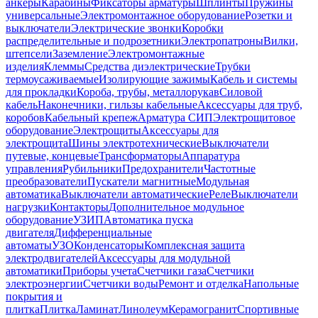
анкеры
Карабины
Фиксаторы арматуры
Шплинты
Пружины
универсальные
Электромонтажное оборудование
Розетки и
выключатели
Электрические звонки
Коробки
распределительные и подрозетники
Электропатроны
Вилки,
штепсели
Заземление
Электромонтажные
изделия
Клеммы
Средства диэлектрические
Трубки
термоусаживаемые
Изолирующие зажимы
Кабель и системы
для прокладки
Короба, трубы, металлорукав
Силовой
кабель
Наконечники, гильзы кабельные
Аксессуары для труб,
коробов
Кабельный крепеж
Арматура СИП
Электрощитовое
оборудование
Электрощиты
Аксессуары для
электрощита
Шины электротехнические
Выключатели
путевые, концевые
Трансформаторы
Аппаратура
управления
Рубильники
Предохранители
Частотные
преобразователи
Пускатели магнитные
Модульная
автоматика
Выключатели автоматические
Реле
Выключатели
нагрузки
Контакторы
Дополнительное модульное
оборудование
УЗИП
Автоматика пуска
двигателя
Дифференциальные
автоматы
УЗО
Конденсаторы
Комплексная защита
электродвигателей
Аксессуары для модульной
автоматики
Приборы учета
Счетчики газа
Счетчики
электроэнергии
Счетчики воды
Ремонт и отделка
Напольные
покрытия и
плитка
Плитка
Ламинат
Линолеум
Керамогранит
Спортивные