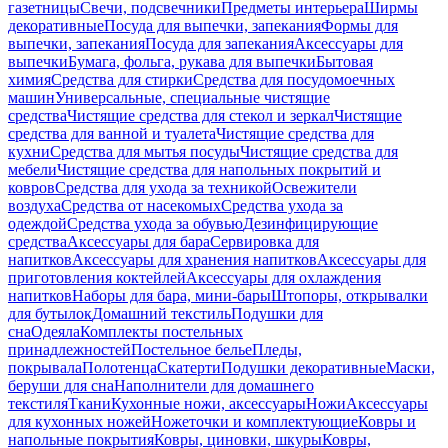
газетницы
Свечи, подсвечники
Предметы интерьера
Ширмы
декоративные
Посуда для выпечки, запекания
Формы для
выпечки, запекания
Посуда для запекания
Аксессуары для
выпечки
Бумага, фольга, рукава для выпечки
Бытовая
химия
Средства для стирки
Средства для посудомоечных
машин
Универсальные, специальные чистящие
средства
Чистящие средства для стекол и зеркал
Чистящие
средства для ванной и туалета
Чистящие средства для
кухни
Средства для мытья посуды
Чистящие средства для
мебели
Чистящие средства для напольных покрытий и
ковров
Средства для ухода за техникой
Освежители
воздуха
Средства от насекомых
Средства ухода за
одеждой
Средства ухода за обувью
Дезинфицирующие
средства
Аксессуары для бара
Сервировка для
напитков
Аксессуары для хранения напитков
Аксессуары для
приготовления коктейлей
Аксессуары для охлаждения
напитков
Наборы для бара, мини-бары
Штопоры, открывалки
для бутылок
Домашний текстиль
Подушки для
сна
Одеяла
Комплекты постельных
принадлежностей
Постельное белье
Пледы,
покрывала
Полотенца
Скатерти
Подушки декоративные
Маски,
беруши для сна
Наполнители для домашнего
текстиля
Ткани
Кухонные ножи, аксессуары
Ножи
Аксессуары
для кухонных ножей
Ножеточки и комплектующие
Ковры и
напольные покрытия
Ковры, циновки, шкуры
Ковры,