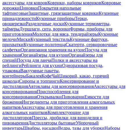
аксессуары для ковров
Коврики, наборы ковриков
Ковровые
дорожки
Циновки
Покрытия напольные
тафтинговые
Защитные, грязезащитные коврики
Кухонные
принадлежности
Кухонные приборы
Терки,
овощерезки
Разделочные доски
Кухонные термометры,
таймеры
Дуршлаги, сита, воронки
Формы, приборы для
приготовления
Молотки для мяса, тендерайзеры
Кухонные
мелочи
Миски
Кухонный текстиль
Кухонные фартуки,
прихватки
Кухонные полотенца
Скатерти, сервировочные
салфетки
Организация хранения на кухне
Посуда для
хранения
Органайзеры для кухни
Органайзеры для
специй
Посуда для ланча
Полки и аксессуары на
рейлинги
Рейлинги для кухни
Одноразовая посуда,
упаковка
Вакуумные пакеты,
контейнеры
Бакалея
Кофе
Чай
Цикорий, какао, горячий
шоколад
Сиропы и топпинги
Консервирование и
дистилляция
Автоклавы для консервирования
Аксессуары для
консервирования
Приспособления для
консервирования
Открывалки
Пивоварни
Емкости для
брожения
Ингредиенты для приготовления алкогольных
напитков
Аксессуары для приготовления и хранения
алкогольных напитков
Комплектующие для
дистилляторов
Прессы, дробилки для виноделия и
пивоварения
Дистилляторы бытовые
Уборочный
инвентарь
Швабры, насадки
Ведра, тазы для уборки
Наборы