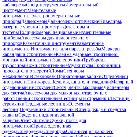
кабелерезы
Специнструменты
Измерительный
инструмент
Мерительные
инструменты
Электроизмерительные
приборы
Дальномеры
Дальномеры оптические
Нивелиры,
лазерные уровни
Пирометры
Детекторы и
тестеры
Толщиномеры
Специальные измерительные
приборы
Аксессуары для измерительных
приборов
Разметочный инструмент
Разметочные
инструменты
Инструменты для нарезки резьбы
Маркеры,
карандаши строительные
Клейма ударные
Строительно-
монтажный инструмент
Заклепочники
Труборезы,
трубогибы
Ножи строительные
Мультитулы
Пробойники,
просекатели отверстий
Ломы
Степлеры
механические
Стеклорезы
Прикаточные валики
Отделочный
инструмент
Плиткорезы
Кельмы, шпатели, гладилки
Малярный,
отделочный инструмент
Скотч, ленты малярные
Диспенсеры
для скотча
Аксессуары для малярных, отделочных
работ
Пленки строительные
Лестницы и стремянки
Лестницы,
стремянки
Чердачные лестницы
Элементы
лестниц
Подъемники строительные
Спецодежда и средства
защиты
Средства индивидуальной
защиты
Огнетушители
Сумки, пояса для
инструментов
Производственная
одежда
Спецодежда
Спецобувь
Организация рабочего
пространства
Фонари, прожекторы
Кейсы, ящики для