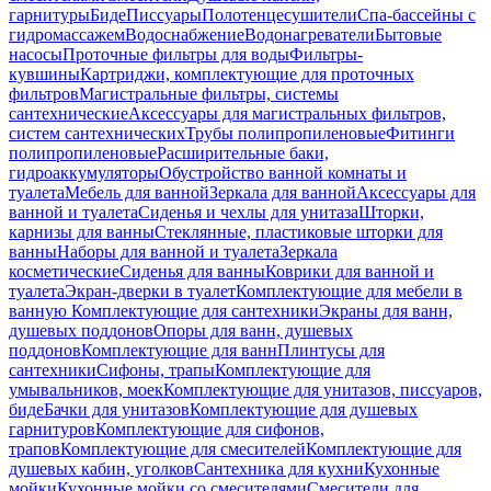
гарнитуры
Биде
Писсуары
Полотенцесушители
Спа-бассейны с
гидромассажем
Водоснабжение
Водонагреватели
Бытовые
насосы
Проточные фильтры для воды
Фильтры-
кувшины
Картриджи, комплектующие для проточных
фильтров
Магистральные фильтры, системы
сантехнические
Аксессуары для магистральных фильтров,
систем сантехнических
Трубы полипропиленовые
Фитинги
полипропиленовые
Расширительные баки,
гидроаккумуляторы
Обустройство ванной комнаты и
туалета
Мебель для ванной
Зеркала для ванной
Аксессуары для
ванной и туалета
Сиденья и чехлы для унитаза
Шторки,
карнизы для ванны
Стеклянные, пластиковые шторки для
ванны
Наборы для ванной и туалета
Зеркала
косметические
Сиденья для ванны
Коврики для ванной и
туалета
Экран-дверки в туалет
Комплектующие для мебели в
ванную
Комплектующие для сантехники
Экраны для ванн,
душевых поддонов
Опоры для ванн, душевых
поддонов
Комплектующие для ванн
Плинтусы для
сантехники
Сифоны, трапы
Комплектующие для
умывальников, моек
Комплектующие для унитазов, писсуаров,
биде
Бачки для унитазов
Комплектующие для душевых
гарнитуров
Комплектующие для сифонов,
трапов
Комплектующие для смесителей
Комплектующие для
душевых кабин, уголков
Сантехника для кухни
Кухонные
мойки
Кухонные мойки со смесителями
Смесители для