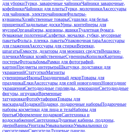
для уборки
Турки, заварочные чайники
Чайники заварочные,
кофейники
Чайники для плиты
Турки, молочники
Аксессуары
для чайников, электрочайников
Фильтры-
кувшины
Хозяйственные товары
Сушилки для белья,
прищепки
Гладильные доски
Урны, контейнеры для
мусора
Органайзеры, корзины, ящики
Туалетная бумага,
бумажные полотенца
Салфетки, мочалки, губки, мусорные
пакеты
Фольга, пленка, пакеты
Упаковочная тара
Аксессуары
для глажения
Аксессуары для стирки
Веревки,
шпагаты
Емкости, дозаторы для моющих средств
Вешалки-
плечики
Мешки хозяйственные
Сувениры
Копилки
Картины,
постеры
Фотоальбомы
Рамки для фотографий,
картин
Предметы интерьера
Шкатулки, подставки для
украшений
Статуэтки
Магниты
сувенирные
Иконы
Праздничный декор
Товары для
праздника
Елки
Аксессуары для елей новогодних
Новогодние
украшения
Светодиодные гирлянды, декорации
Светодиодные
фигуры, игрушки
Временные
татуировки
Фотобутафория
Товары для
маскарада
Подарки
Подарки, подарочные наборы
Подарочные
наборы косметики для лица и тела
Наборы для
бритья
Оформление подарков
Сантехника и
водоснабжение
Сантехника
Душевые кабины, поддоны,
двери
Ванны
Унитазы
Умывальники
Умывальники со
смесителями
Смесители
Душевые панели,