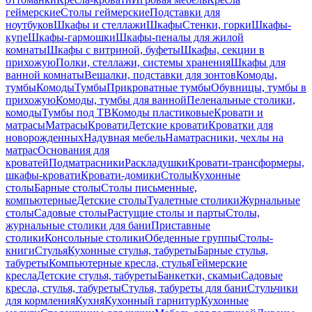
геймерские
Столы геймерские
Подставки для
ноутбуков
Шкафы и стеллажи
Шкафы
Стенки, горки
Шкафы-
купе
Шкафы-гармошки
Шкафы-пеналы для жилой
комнаты
Шкафы с витриной, буфеты
Шкафы, секции в
прихожую
Полки, стеллажи, системы хранения
Шкафы для
ванной комнаты
Вешалки, подставки для зонтов
Комоды,
тумбы
Комоды
Тумбы
Прикроватные тумбы
Обувницы, тумбы в
прихожую
Комоды, тумбы для ванной
Пеленальные столики,
комоды
Тумбы под ТВ
Комоды пластиковые
Кровати и
матрасы
Матрасы
Кровати
Детские кровати
Кроватки для
новорожденных
Надувная мебель
Наматрасники, чехлы на
матрас
Основания для
кроватей
Подматрасники
Раскладушки
Кровати-трансформеры,
шкафы-кровати
Кровати-домики
Столы
Кухонные
столы
Барные столы
Столы письменные,
компьютерные
Детские столы
Туалетные столики
Журнальные
столы
Садовые столы
Растущие столы и парты
Столы,
журнальные столики для бани
Приставные
столики
Консольные столики
Обеденные группы
Столы-
книги
Стулья
Кухонные стулья, табуреты
Барные стулья,
табуреты
Компьютерные кресла, стулья
Геймерские
кресла
Детские стулья, табуреты
Банкетки, скамьи
Садовые
кресла, стулья, табуреты
Стулья, табуреты для бани
Стульчики
для кормления
Кухня
Кухонный гарнитур
Кухонные