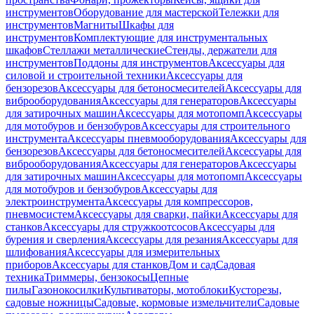
инструментов
Оборудование для мастерской
Тележки для
инструментов
Магниты
Шкафы для
инструментов
Комплектующие для инструментальных
шкафов
Стеллажи металлические
Стенды, держатели для
инструментов
Поддоны для инструментов
Аксессуары для
силовой и строительной техники
Аксессуары для
бензорезов
Аксессуары для бетоносмесителей
Аксессуары для
виброоборудования
Аксессуары для генераторов
Аксессуары
для затирочных машин
Аксессуары для мотопомп
Аксессуары
для мотобуров и бензобуров
Аксессуары для строительного
инструмента
Аксессуары пневмооборудования
Аксессуары для
бензорезов
Аксессуары для бетоносмесителей
Аксессуары для
виброоборудования
Аксессуары для генераторов
Аксессуары
для затирочных машин
Аксессуары для мотопомп
Аксессуары
для мотобуров и бензобуров
Аксессуары для
электроинструмента
Аксессуары для компрессоров,
пневмосистем
Аксессуары для сварки, пайки
Аксессуары для
станков
Аксессуары для стружкоотсосов
Аксессуары для
бурения и сверления
Аксессуары для резания
Аксессуары для
шлифования
Аксессуары для измерительных
приборов
Аксессуары для станков
Дом и сад
Садовая
техника
Триммеры, бензокосы
Цепные
пилы
Газонокосилки
Культиваторы, мотоблоки
Кусторезы,
садовые ножницы
Садовые, кормовые измельчители
Садовые