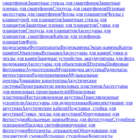
смартфонов
Защитные стекла для смартфонов
Защитные
пленки для смартфонов
Стилусы для смартфонов
Игровые
аксессуары для смартфонов
Чехлы для планшетов
Чехлы с
клавиатурой для планшетов
Защитные стекла для
планшетов
Защитные пленки для планшетов
Сумки для
планшетов
Стилусы для планшетов
Аксессуары для
планшетов, смартфонов
Кабели для телефонов,
планшетов
Фото,
видеосъемка
Фотоаппараты
Видеокамеры
Экшн-камеры
Карты
памяти
Объективы
Вспышки
Аксессуары для камер
Сумки и
чехлы для камер
Зарядные устройства, аккумуляторы для фото,
видеокамер
Аксессуары для объективов
Штативы
Цифровые
фоторамки
Аудиотехника
Мультимедиа акустика
Радиочасы,
метеостанции
Радиоприемники
Музыкальные
центры
Домашние кинотеатры
Акустические
системы
Проигрыватели виниловых пластинок
Аксессуары
для виниловых проигрывателей
Виниловые
пластинки
Инсталляционная акустика
Трансляционные
усилители
Аксессуары для аудиотехники
Комплектующие для
акустики
Акустические кабели
Подставки, стойки для
акустики
Сумки, чехлы для акустики
Оборудование для
фотостудии
Кольцевые лампы
Фоны для фотостудии
Студийное
освещение
Насадки светоформирующие для
фотостудии
Фотозонты, отражатели
Оборудование для
предметной съемки
Вспышки студийные
Комплекты