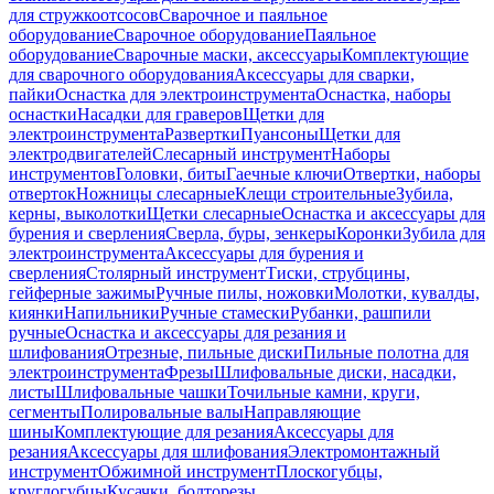
для стружкоотсосов
Сварочное и паяльное
оборудование
Сварочное оборудование
Паяльное
оборудование
Сварочные маски, аксессуары
Комплектующие
для сварочного оборудования
Аксессуары для сварки,
пайки
Оснастка для электроинструмента
Оснастка, наборы
оснастки
Насадки для граверов
Щетки для
электроинструмента
Развертки
Пуансоны
Щетки для
электродвигателей
Слесарный инструмент
Наборы
инструментов
Головки, биты
Гаечные ключи
Отвертки, наборы
отверток
Ножницы слесарные
Клещи строительные
Зубила,
керны, выколотки
Щетки слесарные
Оснастка и аксессуары для
бурения и сверления
Сверла, буры, зенкеры
Коронки
Зубила для
электроинструмента
Аксессуары для бурения и
сверления
Столярный инструмент
Тиски, струбцины,
гейферные зажимы
Ручные пилы, ножовки
Молотки, кувалды,
киянки
Напильники
Ручные стамески
Рубанки, рашпили
ручные
Оснастка и аксессуары для резания и
шлифования
Отрезные, пильные диски
Пильные полотна для
электроинструмента
Фрезы
Шлифовальные диски, насадки,
листы
Шлифовальные чашки
Точильные камни, круги,
сегменты
Полировальные валы
Направляющие
шины
Комплектующие для резания
Аксессуары для
резания
Аксессуары для шлифования
Электромонтажный
инструмент
Обжимной инструмент
Плоскогубцы,
круглогубцы
Кусачки, болторезы,