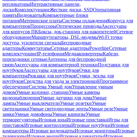
репликаторы
Интерактивные панели,
доски
Комплектующие
Жесткие диски, SSD
Оперативная
память
Видеокарты
Компьютерные блоки
питания
Материнские платы
Системы охлаждения
Корпуса для
компьютеров
Процессоры
Оптические приводы
Аксессуары
для корпусов ПК
Боксы, док-станции для накопителей
Сетевое
оборудование
Маршрутизаторы, DSL-модемы
Wi-Fi точки
доступа, усилители сигнала
Беспроводные
адаптеры
Коммутаторы
Сетевые адаптеры
Powerline
Сетевые
комплектующие
IP-телефония
Медиаконвертеры
Кабели,
переходники сетевые
Антенны для беспроводной
связи
Аксессуары для компьютерной техники
Подставки для
ноутбуков
Аксессуары для ноутбуков
Очки для
компьютера
Рюкзаки для ноутбуков
Сумки, чехлы для
ноутбуков
Средства для ухода за электроникой
Программное
обеспечение
Система Умный дом
Управление умным
домом
Умные колонки, станции
Умные камеры
видеонаблюдения
Умные датчики для дома
Умные
лампы
Умные выключатели
Умные розетки
Умные
светильники
Умные светодиодные ленты
Умные реле
Умные
замки
Умные домофоны
Умные карнизы
Умные
терморегуляторы
Игровая зона
Игровые приставки
Игры для
приставок
Игровые контроллеры
Игровые ноутбуки
Игровые
компьютеры
Игровые видеокарты
Игровые мониторы
Игровые
телевизоры
Игровые мыши
Игровые клавиатуры
Игровые