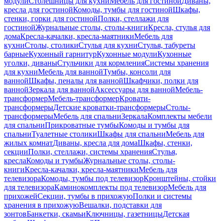
модули
Столешницы для кухни
Мебель для гостиной
Диваны,
кресла для гостиной
Комоды, тумбы для гостиной
Шкафы,
стенки, горки для гостиной
Полки, стеллажи для
гостиной
Журнальные столы, столы-книги
Кресла, стулья для
дома
Кресла-качалки, кресла-маятники
Мебель для
кухни
Столы, столики
Стулья для кухни
Стулья, табуреты
барные
Кухонный гарнитур
Кухонные модули
Кухонные
уголки, диваны
Стульчики для кормления
Системы хранения
для кухни
Мебель для ванной
Тумбы, консоли для
ванной
Шкафы, пеналы для ванной
Шкафчики, полки для
ванной
Зеркала для ванной
Аксессуары для ванной
Мебель-
трансформер
Мебель-трансформер
Кровати-
трансформеры
Детские кроватки-трансформеры
Столы-
трансформеры
Мебель для спальни
Зеркала
Комплекты мебели
для спальни
Прикроватные тумбы
Комоды и тумбы для
спальни
Туалетные столики
Шкафы для спальни
Мебель для
жилых комнат
Диваны, кресла для дома
Шкафы, стенки,
секции
Полки, стеллажи, системы хранения
Стулья,
кресла
Комоды и тумбы
Журнальные столы, столы-
книги
Кресла-качалки, кресла-маятники
Мебель для
телевизора
Комоды, тумбы под телевизор
Кронштейны, стойки
для телевизора
Каминокомплекты под телевизор
Мебель для
прихожей
Секции, тумбы в прихожую
Полки и системы
хранения в прихожую
Вешалки, подставки для
зонтов
Банкетки, скамьи
Ключницы, газетницы
Детская