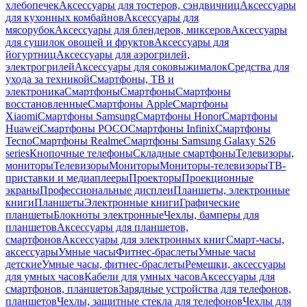
хлебопечек
Аксессуары для тостеров, сэндвичниц
Аксессуары
для кухонных комбайнов
Аксессуары для
мясорубок
Аксессуары для блендеров, миксеров
Аксессуары
для сушилок овощей и фруктов
Аксессуары для
йогуртниц
Аксессуары для аэрогрилей,
электрогрилей
Аксессуары для соковыжималок
Средства для
ухода за техникой
Смартфоны, ТВ и
электроника
Смартфоны
Смартфоны
Смартфоны
восстановленные
Смартфоны Apple
Смартфоны
Xiaomi
Смартфоны Samsung
Смартфоны Honor
Смартфоны
Huawei
Смартфоны POCO
Смартфоны Infinix
Смартфоны
Tecno
Смартфоны Realme
Смартфоны Samsung Galaxy S26
series
Кнопочные телефоны
Складные смартфоны
Телевизоры,
мониторы
Телевизоры
Мониторы
Мониторы-телевизоры
ТВ-
приставки и медиаплееры
Проекторы
Проекционные
экраны
Профессиональные дисплеи
Планшеты, электронные
книги
Планшеты
Электронные книги
Графические
планшеты
Блокноты электронные
Чехлы, бамперы для
планшетов
Аксессуары для планшетов,
смартфонов
Аксессуары для электронных книг
Смарт-часы,
аксессуары
Умные часы
Фитнес-браслеты
Умные часы
детские
Умные часы, фитнес-браслеты
Ремешки, аксессуары
для умных часов
Кабели для умных часов
Аксессуары для
смартфонов, планшетов
Зарядные устройства для телефонов,
планшетов
Чехлы, защитные стекла для телефонов
Чехлы для