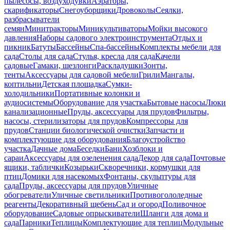
пылесосы, воздуходувки
Аэраторы,
скарификаторы
Снегоуборщики
Дровоколы
Сеялки,
разбрасыватели
семян
Минитракторы
Миникультиваторы
Мойки высокого
давления
Наборы садового электроинструмента
Отдых и
пикник
Батуты
Бассейны
Спа-бассейны
Комплекты мебели для
сада
Столы для сада
Стулья, кресла для сада
Качели
садовые
Гамаки, шезлонги
Раскладушки
Зонты,
тенты
Аксессуары для садовой мебели
Грили
Мангалы,
коптильни
Детская площадка
Сумки-
холодильники
Портативные колонки и
аудиосистемы
Оборудование для участка
Бытовые насосы
Люки
канализационные
Пруды, аксессуары для прудов
Фильтры,
насосы, стерилизаторы для прудов
Компрессоры для
прудов
Станции биологической очистки
Запчасти и
комплектующие для оборудования
Благоустройство
участка
Дачные дома
Беседки
Бани
Хозблоки и
сараи
Аксессуары для озеленения сада
Декор для сада
Почтовые
ящики, таблички
Козырьки
Скворечники, кормушки для
птиц
Домики для насекомых
Фонтаны, скульптуры для
сада
Пруды, аксессуары для прудов
Уличные
обогреватели
Уличные светильники
Противогололедные
реагенты
Декоративный щебень
Сад и огород
Поливочное
оборудование
Садовые опрыскиватели
Шланги для дома и
сада
Парники
Теплицы
Комплектующие для теплиц
Модульные