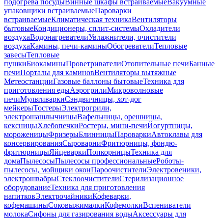
подогрева посуды
Винные шкафы встраиваемые
Вакуумные
упаковщики встраиваемые
Пароварки
встраиваемые
Климатическая техника
Вентиляторы
бытовые
Кондиционеры, сплит-системы
Охладители
воздуха
Водонагреватели
Увлажнители, очистители
воздуха
Камины, печи-камины
Обогреватели
Тепловые
завесы
Тепловые
пушки
Биокамины
Проветриватели
Отопительные печи
Банные
печи
Порталы для каминов
Вентиляторы вытяжные
Метеостанции
Газовые баллоны бытовые
Техника для
приготовления еды
Аэрогрили
Микроволновые
печи
Мультиварки
Сэндвичницы, хот-дог
мейкеры
Тостеры
Электрогрили,
электрошашлычницы
Вафельницы, орешницы,
кексницы
Хлебопечки
Ростеры, мини-печи
Йогуртницы,
мороженицы
Фризеры
Блинницы
Пароварки
Автоклавы для
консервирования
Сыроварни
Фритюрницы, фондю-
фритюрницы
Яйцеварки
Попкорницы
Техника для
дома
Пылесосы
Пылесосы профессиональные
Роботы-
пылесосы, мойщики окон
Пароочистители
Электровеники,
электрошвабры
Стеклоочистители
Стерилизационное
оборудование
Техника для приготовления
напитков
Электрочайники
Кофеварки,
кофемашины
Соковыжималки
Кофемолки
Вспениватели
молока
Сифоны для газирования воды
Аксессуары для