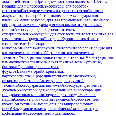
домашней техники
Принадлежности для пылесосов
Щетки,
насадки для пылесосов
Аксессуары для роботов-
пылесосов
Расходные материалы для пылесосов
Станции,
аккумуляторы для роботов-пылесосов
Аксессуары для
швейных машин
Аксессуары для промышленного швейного
оборудования
Аксессуары для стиральных и сушильных
машин
Аксессуары для пароочистителей,
отпаривателей
Аксессуары для стеклоочистителей
Техника для
измельчения продуктов
Блендеры
Кухонные комбайны,
измельчители
Планетарные
миксеры
Миксеры
Мясорубки
Ломтерезки
Комплектующие для
климатической техники
Управление климатической
техникой
Фильтры для климатической техники
Аксессуары для
климатической техники
Мелкая техника
Весы кухонные,
бытовые
Сушилки для овощей и
фруктов
Вакууматоры
Открывалки,
картофелечистки
Проращиватели семян
Маслобойки,
сепараторы бытовые
Аксессуары для крупной
техники
Аксессуары для вытяжек
Аксессуары для плит и
духовок
Аксессуары для холодильников
Аксессуары для
посудомоечных машин
Средства для посудомоечных
машин
Средства для ухода за техникой
Аксессуары для
кухонной техники
Аксессуары для микроволновых
печей
Вакуумные пакеты, контейнеры
Аксессуары для
кофемашин
Аксессуары для мультиварок,