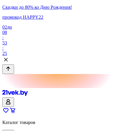
Скидки до 80% ко Дню Рождения!
промокод HAPPY22
02
дн
08
:
53
:
25
Каталог товаров