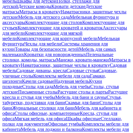
мебель
Шкафы для детской
Полки, стеллажи для
детской
Детские комоды
Кровати детские
Детские
матрасы
Матрасы в кроватку
Наматрасники, защитные чехлы
детские
Мебель для детского сада
Мебельная фурнитура и
аксессуары
Комплектующие для столов
Комплектующие для
стульев
Комплектующие для кроватей и кроваток
Аксессуары
для мебели
Комплектующие для мягкой
мебели
Комплектующие для корпусной мебели
Мебельная
фурнитура
Чехлы для мебели
Системы хранения для
кухни
Товары для безопасности детей
Мебель для самых
маленьких
Кроватки для новорожденных
Пеленальные
столики, комоды, матрасы
Манежи, кровати-манежи
Матрасы в
кроватку
Наматрасники, защитные чехлы в кроватку
Садовая
мебель
Садовые диваны, кресла
Садовые стулья
Садовые,
уличные столы
Комплекты мебели для сада
Гамаки,
шезлонги
Качели садовые
Надувная мебель
Кухни
походные
Столы для сада
Мебель для учебы
Столы, стулья
детские
Письменные столы
Растущие столы и парты
Растущие
кресла и стулья для учебы
Мебель для бани и сауны
Стулья,
табуретки, подставки для бани
Скамьи для бани
Столы для
бани
Журнальные столики для бани
Мебель для кабинета и
офиса
Столы офисные, компьютерные
Кресла, стулья для
офиса
Мягкая мебель для офиса
Шкафы офисные
Стеллажи,
полки для документов
Офисные тумбы
Комплекты мебели для
кабинета
Мебель для лоджии и балкона
Комплекты мебели для