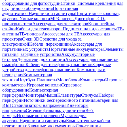
оборудования для фотостудии
Стойки, системы крепления для
студийного оборудования
Портативная
аудиотехника
Наушники и гарнитуры
Портативные колонки,
акустика
Умные колонки
MP3-плееры
Диктофоны
CD-
проигрыватели
Аксессуары для телевизоров
Кронштейны,
стойки
Кабели для телевизоров
Подписки на видеосервисы
ТВ-
антенны
ТВ-тюнеры
Аксессуары для ТВ
Аксессуары для
проектора
Очки 3D
Средства для ухода за
электроникой
Кабели, переходники
Аксессуары для
портативных устройств
Портативные аккумуляторы
Элементы
питания, зарядные устройства
Аккумуляторные
батареи
Держатели, док-станции
Аксессуары для планшетов,
смартфонов
Кабели для телефонов, планшетов
Зарядные
устройства для телефонов, планшетов
Компьютеры и
периферия
Компьютерная
техника
Ноутбуки
Планшеты
Моноблоки
Компьютеры
Игровые
компьютеры
Игровые консоли
Серверное
оборудование
Компьютерная
периферия
Мониторы
Мыши
Клавиатуры
Стилусы
Наборы
периферии
Источники бесперебойного питания
Батареи для
ИБП
Стабилизаторы напряжения
Инверторы
напряжения
Сетевые фильтры, удлинители
Веб-
камеры
Игровые контроллеры
Мультимедиа
акустика
Наушники и гарнитуры
Компьютерные кабели,
переходники
Зарядные, аккумуляторы
Док-станции,