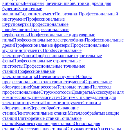
вибраторы
Бензорезы, резчики швов
Стойки, дрели для
бурения
Затирочные
машины
Гидроинструмент
Погрузчики
Профессиональный
инструмент
Профессиональные
шуруповерты
Профессиональные
шлифмашины
Профессиональные
перфораторы
Профессиональные циркулярные
пилы
Профессиональные электролобзики
Профессиональные
дрели
Профессиональные фрезеры
Профессиональные
мультиинструменты
Профессиональные
электрорубанки
Профессиональные строительные
фены
Профессиональные строительные
пистолеты
Профессиональные точильные
станки
Профессиональные
электроножницы
Пневмоинструмент
Наборы
профессионального электроинструмента
Строительное
оборудование
Компрессоры
Тепловые пушки
Пылесосы
профессиональные
Стружкоотсосы
Домкраты
Аксессуары для
компрессоров, пневмосистем
Системы пылеудаления для
электроинструмента
Пневмоинструмент
Станки и
оборудование
Деревообрабатывающие
станки
Ленточнопильные станки
Металлообрабатывающие
станки
Плиткорезные станки
Точильные
станки
Комплектующие для станков
Оснастка для
станков
Аксессуары для станков
Стружкоотсосы
Аксессуары