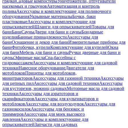
грядки
Садовые компостеры
Уничтожители, отпугиватели
насекомых и грызунов
Автоматизация и контроль
полива
Аксессуары и комплектующие для поливочного
оборудования
Укрывные материалы
Бочки, баки
пластиковые
Аксессуары и комплектующие для
опрыскивателей
Шланги для опрыскивателей
Товары для
бани
Бани
Сауны
Двери для бани и сауны
Бондарные
изделия
Банные принадлежности
Аксессуары для
бани
Оснащение и декор для бани
Измерительные приборы для
бани
Фитобочки, купели
Комплектующие для купелей
Окна
для бани
Мебель для бани и сауны
Ручки дверные для бани и
сауны
Эфирные масла
Спа-бассейны с
гидромассажем
Аксессуары и комплектующие для садовой
техники
Навесное оборудование
Двигатели для
мотоблоков
Прицепы для мотоблоков,
минитракторов
Аксессуары для газонной техники
Аксессуары
для цепных пил
Аксессуары для садовой техники
Аксессуары
для кусторезов, ножниц садовых
Моторные масла для садовой
техники
Аксессуары для аэратоторов и
скарификаторов
Аксессуары для культиваторов и
мотоблоков
Аксессуары для воздуходувок
Аксессуары для
газонокосилок
Аксессуары для бензокос и
триммеров
Аксессуары для моек высокого
давления
Аксессуары и комплектующие для
опрыскивателей
Запчасти для садовых