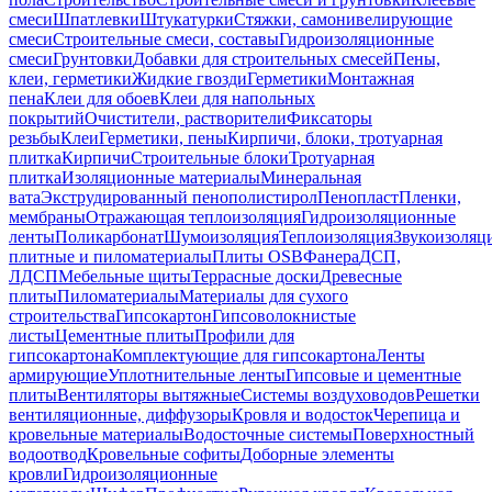
смеси
Шпатлевки
Штукатурки
Стяжки, самонивелирующие
смеси
Строительные смеси, составы
Гидроизоляционные
смеси
Грунтовки
Добавки для строительных смесей
Пены,
клеи, герметики
Жидкие гвозди
Герметики
Монтажная
пена
Клеи для обоев
Клеи для напольных
покрытий
Очистители, растворители
Фиксаторы
резьбы
Клеи
Герметики, пены
Кирпичи, блоки, тротуарная
плитка
Кирпичи
Строительные блоки
Тротуарная
плитка
Изоляционные материалы
Минеральная
вата
Экструдированный пенополистирол
Пенопласт
Пленки,
мембраны
Отражающая теплоизоляция
Гидроизоляционные
ленты
Поликарбонат
Шумоизоляция
Теплоизоляция
Звукоизоляц
плитные и пиломатериалы
Плиты OSB
Фанера
ДСП,
ЛДСП
Мебельные щиты
Террасные доски
Древесные
плиты
Пиломатериалы
Материалы для сухого
строительства
Гипсокартон
Гипсоволокнистые
листы
Цементные плиты
Профили для
гипсокартона
Комплектующие для гипсокартона
Ленты
армирующие
Уплотнительные ленты
Гипсовые и цементные
плиты
Вентиляторы вытяжные
Системы воздуховодов
Решетки
вентиляционные, диффузоры
Кровля и водосток
Черепица и
кровельные материалы
Водосточные системы
Поверхностный
водоотвод
Кровельные софиты
Доборные элементы
кровли
Гидроизоляционные