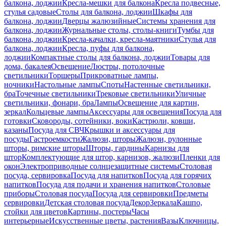
балкона, лоджии
Кресла-мешки для балкона
Кресла подвесные,
стулья садовые
Столы для балкона, лоджии
Шкафы для
балкона, лоджии
Дверцы жалюзийные
Системы хранения для
балкона, лоджии
Журнальные столы, столы-книги
Тумбы для
балкона, лоджии
Кресла-качалки, кресла-маятники
Стулья для
балкона, лоджии
Кресла, пуфы для балкона,
лоджии
Компактные столы для балкона, лоджии
Товары для
дома, бакалея
Освещение
Люстры, потолочные
светильники
Торшеры
Прикроватные лампы,
ночники
Настольные лампы
Споты
Настенные светильники,
бра
Точечные светильники
Трековые светильники
Уличные
светильники, фонари, бра
Лампы
Освещение для картин,
зеркал
Кольцевые лампы
Аксессуары для освещения
Посуда для
готовки
Сковороды, сотейники, воки
Кастрюли, ковши,
казаны
Посуда для СВЧ
Крышки и аксессуары для
посуды
Гастроемкости
Жалюзи, шторы
Жалюзи, рулонные
шторы, римские шторы
Шторы, гардины
Карнизы для
штор
Комплектующие для штор, карнизов, жалюзи
Пленки для
окон
Электроприводные солнцезащитные системы
Столовая
посуда, сервировка
Посуда для напитков
Посуда для горячих
напитков
Посуда для подачи и хранения напитков
Столовые
приборы
Столовая посуда
Посуда для сервировки
Предметы
сервировки
Детская столовая посуда
Декор
Зеркала
Кашпо,
стойки для цветов
Картины, постеры
Часы
интерьерные
Искусственные цветы, растения
Вазы
Ключницы,