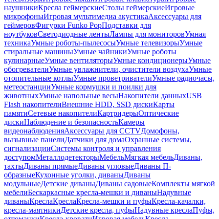
наушники
Кресла геймерские
Столы геймерские
Игровые
микрофоны
Игровая мультимедиа акустика
Аксессуары для
геймеров
Фигурки Funko Pop
Подставки для
ноутбуков
Светодиодные ленты
Лампы для мониторов
Умная
техника
Умные роботы-пылесосы
Умные телевизоры
Умные
стиральные машины
Умные чайники
Умные роботы
кулинарные
Умные вентиляторы
Умные кондиционеры
Умные
обогреватели
Умные увлажнители, очистители воздуха
Умные
отопительные котлы
Умные проветриватели
Умные радиочасы,
метеостанции
Умные кормушки и поилки для
животных
Умные напольные весы
Накопители данных
USB
Flash накопители
Внешние HDD, SSD диски
Карты
памяти
Сетевые накопители
Картридеры
Оптические
диски
Наблюдение и безопасность
Камеры
видеонаблюдения
Аксессуары для CCTV
Домофоны,
вызывные панели
Датчики для дома
Охранные системы,
сигнализации
Системы контроля и управления
доступом
Металлодетекторы
Мебель
Мягкая мебель
Диваны,
тахты
Диваны прямые
Диваны угловые
Диваны П-
образные
Кухонные уголки, диваны
Диваны
модульные
Детские диваны
Диваны садовые
Комплекты мягкой
мебели
Бескаркасные кресла-мешки и диваны
Надувные
диваны
Кресла
Кресла
Кресла-мешки и пуфы
Кресла-качалки,
кресла-маятники
Детские кресла, пуфы
Надувные кресла
Пуфы,
оттоманки
Кресла-кровати
Игровая мебель
Кресла