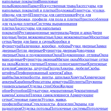
напольные покрытия
Виниловые
полы
Ковролин
Паркет
Искусственная трава
Аксессуары для
напольных покрытий и плитки
Подложка
Плинтусы, уголки,
обводы для труб
Плинтусы для сантехники
Фуги для
плитки
Порожки, профили для пола и плитки
Приспособления
для укладки плитки
Системы выравнивания
плитки
Аксессуары для напольных
покрытий
Реставрационные материалы
Двери и арки
Двери
входные
Двери межкомнатные
Арки межкомнатные
Москитные
сетки
Двери для бани и сауны
Коробки и
фурнитура
Наличники, коробки, доборы
Ручки дверные
Замки
дверные
Петли дверные
Фурнитура дверная
Доводчики
дверные
Окна и подоконники
Окна
Подоконники, отливы
Окна
мансардные
Фурнитура оконная
Мягкие окна
Москитные сетки
на окна
Жалюзи уличные
Пленки солнцезащитные
Крепежные
изделия
Саморезы, шурупы
Гвозди
Анкеры, дюбели
Скобы,
штифты
Перфорированный крепеж
Гайки,
шайбы
Заклепки
Болты, винты, шпильки
Хомуты
Химические
анкеры
Карабины
Фиксаторы арматуры
Шплинты
Пружины
универсальные
Отделка стен
Обои
Жидкие
обои
Фотообои
Штукатурки декоративные
Декоративный
камень
Скинали
Пленки самоклеящиеся
Армирующие
сетки
Стеновые панели
Уголки, маяки,
профили
Вагонка
Стеклохолсты, флизелин
Экраны для
радиаторов
Отделка потолка
Потолочные системы
Потолочные