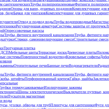
ем сантехнических
Трубы полипропиленовые
Фитинги полипроп
ддонов
Опоры для ванн, душевых поддонов
Комплектующие для 
ов, биде
Бачки для унитазов
Комплектующие для душевых гарнит
есушители
Отвод и подвод воды
Трубы водопроводные
Магистрал
антехники
Регулирующая арматура
Системы защиты от протечек
Л
ций
Опрессовочные насосы
ны
Трубы, фитинги внутренней канализации
Трубы, фитинги на
катурки
Стяжки, самонивелирующие смеси
Строительные смеси,
ки
Тротуарная плитка
ЛДСП
Мебельные щиты
Террасные доски
Древесные плиты
Пилом
ные системы
Поверхностный водоотвод
Кровельные софиты
Добо
тиляция
-камины
Отопительные печи
Банные печи
Водонагреватели
Радиат
ны
Трубы, фитинги внутренней канализации
Трубы, фитинги на
Скобы, штифты
Перфорированный крепеж
Гайки, шайбы
Заклепки
ерсальные
Трубки термоусаживаемые
Изолирующие зажимы
лектрощита
Шины электротехнические
Выключатели путевые, ко
атели
Пускатели магнитные
ки воды
усы, уголки, обводы для труб
Плинтусы для сантехники
Фуги дл