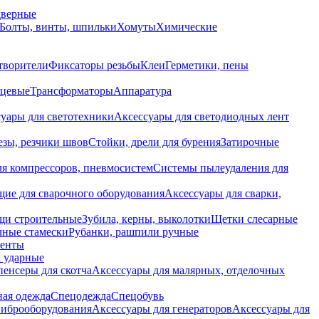
дверные
Болты, винты, шпильки
Хомуты
Химические
творители
Фиксаторы резьбы
Клеи
Герметики, пены
нцевые
Трансформаторы
Аппаратура
уары для светотехники
Аксессуары для светодиодных лент
езы, резчики швов
Стойки, дрели для бурения
Затирочные
ля компрессоров, пневмосистем
Системы пылеудаления для
ие для сварочного оборудования
Аксессуары для сварки,
щи строительные
Зубила, керны, выколотки
Щетки слесарные
чные стамески
Рубанки, рашпили ручные
енты
 ударные
енсеры для скотча
Аксессуары для малярных, отделочных
ная одежда
Спецодежда
Спецобувь
виброоборудования
Аксессуары для генераторов
Аксессуары для