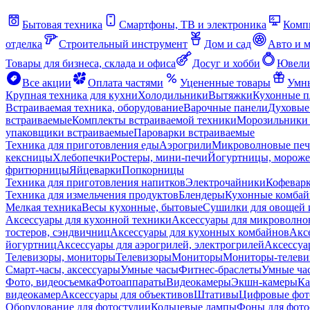
Бытовая техника
Смартфоны, ТВ и электроника
Комп
отделка
Строительный инструмент
Дом и сад
Авто и 
Товары для бизнеса, склада и офиса
Досуг и хобби
Ювели
Все акции
Оплата частями
Уцененные товары
Умны
Крупная техника для кухни
Холодильники
Вытяжки
Кухонные 
Встраиваемая техника, оборудование
Варочные панели
Духовые
встраиваемые
Комплекты встраиваемой техники
Морозильники 
упаковщики встраиваемые
Пароварки встраиваемые
Техника для приготовления еды
Аэрогрили
Микроволновые пе
кексницы
Хлебопечки
Ростеры, мини-печи
Йогуртницы, морож
фритюрницы
Яйцеварки
Попкорницы
Техника для приготовления напитков
Электрочайники
Кофевар
Техника для измельчения продуктов
Блендеры
Кухонные комбай
Мелкая техника
Весы кухонные, бытовые
Сушилки для овощей 
Аксессуары для кухонной техники
Аксессуары для микроволно
тостеров, сэндвичниц
Аксессуары для кухонных комбайнов
Акс
йогуртниц
Аксессуары для аэрогрилей, электрогрилей
Аксессуа
Телевизоры, мониторы
Телевизоры
Мониторы
Мониторы-телеви
Смарт-часы, аксессуары
Умные часы
Фитнес-браслеты
Умные ча
Фото, видеосъемка
Фотоаппараты
Видеокамеры
Экшн-камеры
Ка
видеокамер
Аксессуары для объективов
Штативы
Цифровые фот
Оборудование для фотостудии
Кольцевые лампы
Фоны для фото