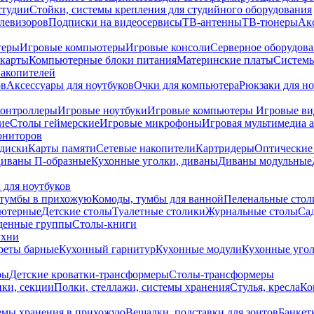
студии
Стойки, системы крепления для студийного оборудования
елевизоров
Подписки на видеосервисы
ТВ-антенны
ТВ-тюнеры
Ак
теры
Игровые компьютеры
Игровые консоли
Серверное оборудов
карты
Компьютерные блоки питания
Материнские платы
Системы
накопителей
ов
Аксессуары для ноутбуков
Очки для компьютера
Рюкзаки для но
контроллеры
Игровые ноутбуки
Игровые компьютеры
Игровые ви
ие
Столы геймерские
Игровые микрофоны
Игровая мультимедиа 
ониторов
диски
Карты памяти
Сетевые накопители
Картридеры
Оптические
иваны П-образные
Кухонные уголки, диваны
Диваны модульные
 для ноутбуков
тумбы в прихожую
Комоды, тумбы для ванной
Пеленальные стол
ьютерные
Детские столы
Туалетные столики
Журнальные столы
Са
денные группы
Столы-книги
ухни
уреты барные
Кухонный гарнитур
Кухонные модули
Кухонные угол
ры
Детские кроватки-трансформеры
Столы-трансформеры
ки, секции
Полки, стеллажи, системы хранения
Стулья, кресла
Ко
емы хранения в прихожую
Вешалки, подставки для зонтов
Банкет