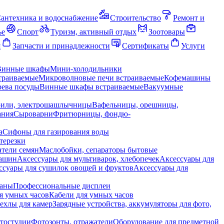
антехника и водоснабжение
Строительство
Ремонт и
ье
Спорт
Туризм, активный отдых
Зоотовары
я
Запчасти и принадлежности
Сертификаты
Услуги
Винные шкафы
Мини-холодильники
траиваемые
Микроволновые печи встраиваемые
Кофемашины
ева посуды
Винные шкафы встраиваемые
Вакуумные
рили, электрошашлычницы
Вафельницы, орешницы,
ания
Сыроварни
Фритюрницы, фондю-
а
Сифоны для газирования воды
терезки
тели семян
Маслобойки, сепараторы бытовые
машин
Аксессуары для мультиварок, хлебопечек
Аксессуары для
ссуары для сушилок овощей и фруктов
Аксессуары для
раны
Профессиональные дисплеи
я умных часов
Кабели для умных часов
ехлы для камер
Зарядные устройства, аккумуляторы для фото,
тостудии
Фотозонты, отражатели
Оборудование для предметной