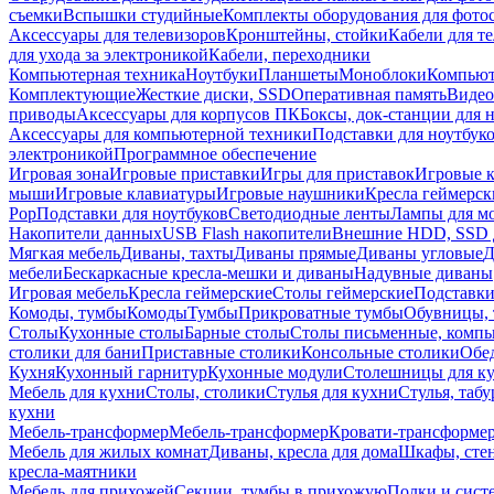
съемки
Вспышки студийные
Комплекты оборудования для фото
Аксессуары для телевизоров
Кронштейны, стойки
Кабели для т
для ухода за электроникой
Кабели, переходники
Компьютерная техника
Ноутбуки
Планшеты
Моноблоки
Компью
Комплектующие
Жесткие диски, SSD
Оперативная память
Видео
приводы
Аксессуары для корпусов ПК
Боксы, док-станции для 
Аксессуары для компьютерной техники
Подставки для ноутбук
электроникой
Программное обеспечение
Игровая зона
Игровые приставки
Игры для приставок
Игровые 
мыши
Игровые клавиатуры
Игровые наушники
Кресла геймерск
Pop
Подставки для ноутбуков
Светодиодные ленты
Лампы для м
Накопители данных
USB Flash накопители
Внешние HDD, SSD 
Мягкая мебель
Диваны, тахты
Диваны прямые
Диваны угловые
Д
мебели
Бескаркасные кресла-мешки и диваны
Надувные диваны
Игровая мебель
Кресла геймерские
Столы геймерские
Подставки
Комоды, тумбы
Комоды
Тумбы
Прикроватные тумбы
Обувницы, 
Столы
Кухонные столы
Барные столы
Столы письменные, комп
столики для бани
Приставные столики
Консольные столики
Обе
Кухня
Кухонный гарнитур
Кухонные модули
Столешницы для к
Мебель для кухни
Столы, столики
Стулья для кухни
Стулья, таб
кухни
Мебель-трансформер
Мебель-трансформер
Кровати-трансформе
Мебель для жилых комнат
Диваны, кресла для дома
Шкафы, стен
кресла-маятники
Мебель для прихожей
Секции, тумбы в прихожую
Полки и сист