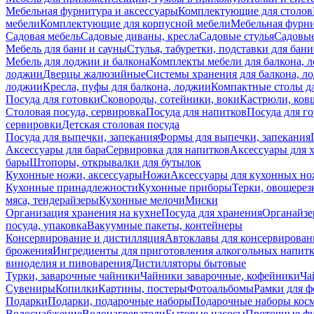
Мебельная фурнитура и аксессуары
Комплектующие для столов
мебели
Комплектующие для корпусной мебели
Мебельная фурн
Садовая мебель
Садовые диваны, кресла
Садовые стулья
Садовые
Мебель для бани и сауны
Стулья, табуретки, подставки для бани
Мебель для лоджии и балкона
Комплекты мебели для балкона, 
лоджии
Дверцы жалюзийные
Системы хранения для балкона, л
лоджии
Кресла, пуфы для балкона, лоджии
Компактные столы дл
Посуда для готовки
Сковороды, сотейники, воки
Кастрюли, ков
Столовая посуда, сервировка
Посуда для напитков
Посуда для г
сервировки
Детская столовая посуда
Посуда для выпечки, запекания
Формы для выпечки, запекания
Аксессуары для бара
Сервировка для напитков
Аксессуары для 
бары
Штопоры, открывалки для бутылок
Кухонные ножи, аксессуары
Ножи
Аксессуары для кухонных н
Кухонные принадлежности
Кухонные приборы
Терки, овощерез
мяса, тендерайзеры
Кухонные мелочи
Миски
Организация хранения на кухне
Посуда для хранения
Органайзе
посуда, упаковка
Вакуумные пакеты, контейнеры
Консервирование и дистилляция
Автоклавы для консервирован
брожения
Ингредиенты для приготовления алкогольных напит
виноделия и пивоварения
Дистилляторы бытовые
Турки, заварочные чайники
Чайники заварочные, кофейники
Ча
Сувениры
Копилки
Картины, постеры
Фотоальбомы
Рамки для ф
Подарки
Подарки, подарочные наборы
Подарочные наборы косм
Водоснабжение
Водонагреватели
Бытовые насосы
Проточные фи