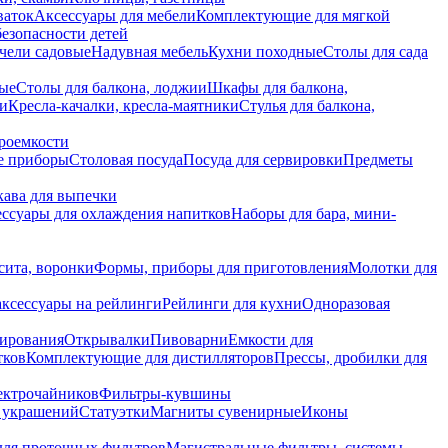
ваток
Аксессуары для мебели
Комплектующие для мягкой
безопасности детей
чели садовые
Надувная мебель
Кухни походные
Столы для сада
вые
Столы для балкона, лоджии
Шкафы для балкона,
ии
Кресла-качалки, кресла-маятники
Стулья для балкона,
роемкости
е приборы
Столовая посуда
Посуда для сервировки
Предметы
укава для выпечки
ссуары для охлаждения напитков
Наборы для бара, мини-
сита, воронки
Формы, приборы для приготовления
Молотки для
аксессуары на рейлинги
Рейлинги для кухни
Одноразовая
вирования
Открывалки
Пивоварни
Емкости для
тков
Комплектующие для дистилляторов
Прессы, дробилки для
лектрочайников
Фильтры-кувшины
я украшений
Статуэтки
Магниты сувенирные
Иконы
ля проточных фильтров
Магистральные фильтры, системы