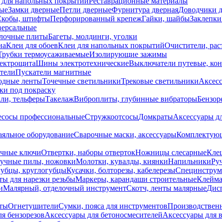
 для напольных покрытий
Реставрационные материалы
ые
Замки дверные
Петли дверные
Фурнитура дверная
Доводчики 
Скобы, штифты
Перфорированный крепеж
Гайки, шайбы
Заклепки
ерсальные
лочные плиты
Багеты, молдинги, уголки
на
Клеи для обоев
Клеи для напольных покрытий
Очистители, рас
Трубки термоусаживаемые
Изолирующие зажимы
лектрощита
Шины электротехнические
Выключатели путевые, ко
атели
Пускатели магнитные
одные ленты
Точечные светильники
Трековые светильники
Аксесс
и под покраску
ли, тельферы
Такелаж
Виброплиты, глубинные вибраторы
Бензор
сосы профессиональные
Стружкоотсосы
Домкраты
Аксессуары д
аяльное оборудование
Сварочные маски, аксессуары
Комплектующ
ечные ключи
Отвертки, наборы отверток
Ножницы слесарные
Кле
учные пилы, ножовки
Молотки, кувалды, киянки
Напильники
Ру
убцы, круглогубцы
Кусачки, болторезы, кабелерезы
Специнструм
ы для нарезки резьбы
Маркеры, карандаши строительные
Клейма
и
Малярный, отделочный инструмент
Скотч, ленты малярные
Дисп
иты
Огнетушители
Сумки, пояса для инструментов
Производствен
я бензорезов
Аксессуары для бетоносмесителей
Аксессуары для 