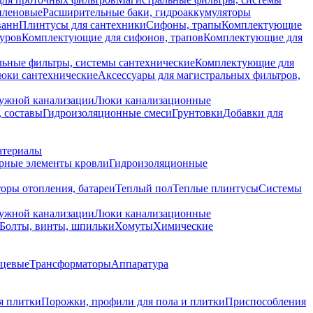
иленовые
Расширительные баки, гидроаккумуляторы
ванн
Плинтусы для сантехники
Сифоны, трапы
Комплектующие
уров
Комплектующие для сифонов, трапов
Комплектующие для
ьные фильтры, системы сантехнические
Комплектующие для
юки сантехнические
Аксессуары для магистральных фильтров,
ружной канализации
Люки канализационные
 составы
Гидроизоляционные смеси
Грунтовки
Добавки для
атериалы
рные элементы кровли
Гидроизоляционные
оры отопления, батареи
Теплый пол
Теплые плинтусы
Системы
ружной канализации
Люки канализационные
Болты, винты, шпильки
Хомуты
Химические
нцевые
Трансформаторы
Аппаратура
я плитки
Порожки, профили для пола и плитки
Приспособления