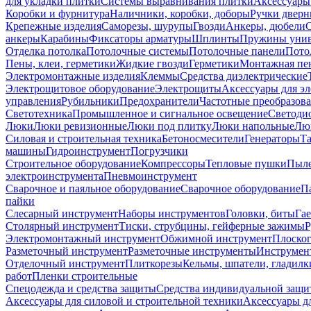
для укладки плитки
Системы выравнивания плитки
Аксессуары
Коробки и фурнитура
Наличники, коробки, доборы
Ручки дверн
Крепежные изделия
Саморезы, шурупы
Гвозди
Анкеры, дюбели
анкеры
Карабины
Фиксаторы арматуры
Шплинты
Пружины унив
Отделка потолка
Потолочные системы
Потолочные панели
Пото
Пены, клеи, герметики
Жидкие гвозди
Герметики
Монтажная пе
Электромонтажные изделия
Клеммы
Средства диэлектрические
Электрощитовое оборудование
Электрощиты
Аксессуары для э
управления
Рубильники
Предохранители
Частотные преобразов
Светотехника
Промышленное и сигнальное освещение
Светоди
Люки
Люки ревизионные
Люки под плитку
Люки напольные
Люк
Силовая и строительная техника
Бетоносмесители
Генераторы
Та
машины
Гидроинструмент
Погрузчики
Строительное оборудование
Компрессоры
Тепловые пушки
Пыле
электроинструмента
Пневмоинструмент
Сварочное и паяльное оборудование
Сварочное оборудование
П
пайки
Слесарный инструмент
Наборы инструментов
Головки, биты
Га
Столярный инструмент
Тиски, струбцины, гейферные зажимы
Р
Электромонтажный инструмент
Обжимной инструмент
Плоског
Разметочный инструмент
Разметочные инструменты
Инструмент
Отделочный инструмент
Плиткорезы
Кельмы, шпатели, гладилк
работ
Пленки строительные
Спецодежда и средства защиты
Средства индивидуальной защ
Аксессуары для силовой и строительной техники
Аксессуары дл