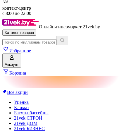
контакт-центр
с
8:00
до
22:00
Онлайн-гипермаркет 21vek.by
Каталог товаров
Избранное
Аккаунт
Корзина
Все акции
Уценка
Климат
Батуты бассейны
21vek СТРОЙ
21vek ДОМ
21vek БИЗНЕС