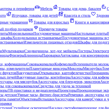
ьютеры и периферия
Мебель
Товары для дома, бакалея
С
мото
Игрушки, товары для детей
Красота и стиль
Здоров
рные украшения
Товары для взрослых
Книги и канцеляри
й подбор подарков
Премиум товары
плиты
Морозильники
Посудомоечные машины
Настольные плиты
 шкафы
Холодильники встраиваемые
Посудомоечные машины вс
встраиваемые
Измельчители пищевых отходов
Шкафы для подогр
чи
Мультиварки
Сэндвичницы, хот-дог мейкеры
Тостеры
Электрог
еницы
Фризеры
Блинницы
Пароварки
Автоклавы для консервиров
ки, кофемашины
Соковыжималки
Кофемолки
Вспениватели молок
ны, измельчители
Планетарные миксеры
Миксеры
Мясорубки
Лом
и фруктов
Вакууматоры
Открывалки, картофелечистки
Проращива
вых печей
Вакуумные пакеты, контейнеры
Аксессуары для кофе
ессуары для мясорубок
Аксессуары для блендеров, миксеров
Аксе
ры для соковыжималок
Средства для ухода за техникой
зоры
ТВ-приставки и медиаплееры
Проекторы
Проекционные эк
сы детские
Умные часы, фитнес-браслеты
Ремешки, аксессуары дл
рты памяти
Объективы
Вспышки
Аксессуары для камер
Сумки и ч
орамки
студии
Студийное освещение
Насадки светоформирующие для фо