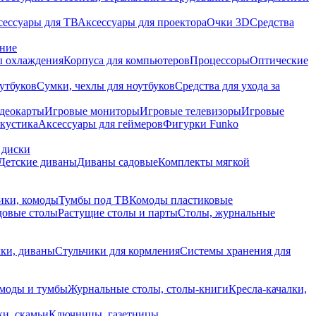
сессуары для ТВ
Аксессуары для проектора
Очки 3D
Средства
ание
 охлаждения
Корпуса для компьютеров
Процессоры
Оптические
утбуков
Сумки, чехлы для ноутбуков
Средства для ухода за
деокарты
Игровые мониторы
Игровые телевизоры
Игровые
акустика
Аксессуары для геймеров
Фигурки Funko
 диски
Детские диваны
Диваны садовые
Комплекты мягкой
ики, комоды
Тумбы под ТВ
Комоды пластиковые
довые столы
Растущие столы и парты
Столы, журнальные
ки, диваны
Стульчики для кормления
Системы хранения для
моды и тумбы
Журнальные столы, столы-книги
Кресла-качалки,
ки, скамьи
Ключницы, газетницы