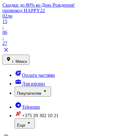
Скидки до 80% ко Дню Рождения!
промокод HAPPY22
02
дн
15
:
06
:
27
г. Минск
Оплата частями
Для юрлиц
Покупателям
Telegram
+375 29
302 10 21
Еще