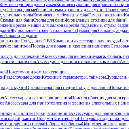
Комплектующие для стульев
Комплектующие для кроватей и кро
итура
Чехлы для мебели
Системы хранения для кухни
Товары для 
, уличные столы
Комплекты мебели для сада
Гамаки, шезлонги
Ка
Скамьи для бани
Столы для бани
Журнальные столики для бани
лоджии
Кресла-мешки для балкона
Кресла подвесные, стулья садо
оджии
Журнальные столы, столы-книги
Тумбы для балкона, лодж
я балкона, лоджии
ши, казаны
Посуда для СВЧ
Крышки и аксессуары для посуды
Гаст
орячих напитков
Посуда для подачи и хранения напитков
Столовы
Посуда для запекания
Аксессуары для выпечки
Бумага, фольга, р
хранения напитков
Аксессуары для приготовления коктейлей
Аксе
ожей
Ножеточки и комплектующие
ки
Разделочные доски
Кухонные термометры, таймеры
Дуршлаги, 
ры для кухни
Органайзеры для специй
Посуда для ланча
Полки и 
ия
Аксессуары для консервирования
Приспособления для консер
ков
Аксессуары для приготовления и хранения алкогольных напи
йники для плиты
Турки, молочники
Аксессуары для чайников, э
отографий, картин
Предметы интерьера
Шкатулки, подставки дл
етики для лица и тела
Наборы для бритья
Оформление подарков
льтры для воды
Фильтры-кувшины
Картриджи, комплектующие д