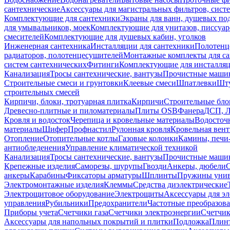
сантехнические
Аксессуары для магистральных фильтров, сист
Комплектующие для сантехники
Экраны для ванн, душевых по
для умывальников, моек
Комплектующие для унитазов, писсуар
смесителей
Комплектующие для душевых кабин, уголков
Инженерная сантехника
Инсталляции для сантехники
Полотенц
радиаторов, полотенцесушителей
Монтажные комплекты для с
систем сантехнических
Фитинги
Комплектующие для инсталля
Канализация
Тросы сантехнические, вантузы
Прочистные маши
Строительные смеси и грунтовки
Клеевые смеси
Шпатлевки
Шту
строительных смесей
Кирпичи, блоки, тротуарная плитка
Кирпичи
Строительные бло
Древесно-плитные и пиломатериалы
Плиты OSB
Фанера
ДСП, 
Кровля и водосток
Черепица и кровельные материалы
Водосточ
материалы
Шифер
Профнастил
Рулонная кровля
Кровельная вен
Отопление
Отопительные котлы
Газовые колонки
Камины, печи
антиобледенения
Управление климатической техникой
Канализация
Тросы сантехнические, вантузы
Прочистные маши
Крепежные изделия
Саморезы, шурупы
Гвозди
Анкеры, дюбели
анкеры
Карабины
Фиксаторы арматуры
Шплинты
Пружины унив
Электромонтажные изделия
Клеммы
Средства диэлектрические
Электрощитовое оборудование
Электрощиты
Аксессуары для э
управления
Рубильники
Предохранители
Частотные преобразов
Приборы учета
Счетчики газа
Счетчики электроэнергии
Счетчи
Аксессуары для напольных покрытий и плитки
Подложка
Плинт