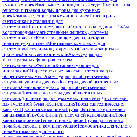
кухонных моек
Измельчители пищевых отходов
Системы для
очистки питьевой воды
Сифоны для кухонных
моек
Комплектующие для кухонных моек
Инженерная
сантехника
Инсталляции для
сантехники
Полотенцесушители
Отвод и подвод воды
Трубы
водопроводные
Магистральные фильтры, системы
сантехнические
Комплектующие для радиаторов,
полотенцесушителей
Монтажные комплекты для
сантехники
Регулирующая арматура
Системы защиты от
протечек
Люки сантехнические
Аксессуары для
магистральных фильтров, систем
сантехнических
Фитинги
Комплектующие для
инсталляций
Опрессовочные насосы
Сантехника для
общественных мест
Аксессуары для общественных
санузлов
Сушилки для рук
Дозаторы для общественных
санузлов
Сенсорные дозаторы для общественных
санузлов
Локтевые дозаторы для общественных
санузлов
Диспенсеры для бумажных полотенец
Диспенсеры
для туалетной бумаги
Канализация
Тросы сантехнические,
вантузы
Прочистные машины
Трубы, фитинги внутренней
канализации
Трубы, фитинги наружной канализации
Люки
канализационные
Теплый пол водяной
Трубы для теплого
пола
Коллекторы и комплектующие
Термостатика для теплого
пола
Автоматика для теплого
пола
Строительство
Строительные смеси и грунтовки
Клеевые