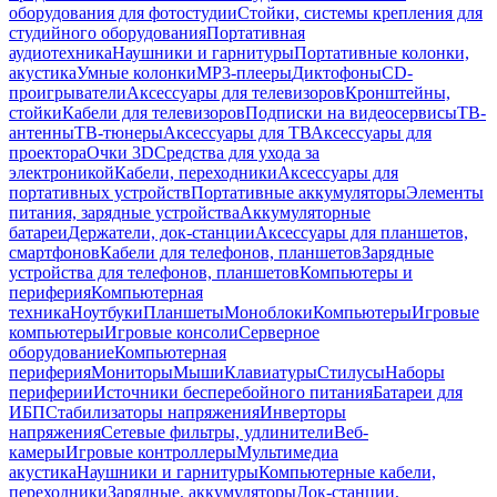
оборудования для фотостудии
Стойки, системы крепления для
студийного оборудования
Портативная
аудиотехника
Наушники и гарнитуры
Портативные колонки,
акустика
Умные колонки
MP3-плееры
Диктофоны
CD-
проигрыватели
Аксессуары для телевизоров
Кронштейны,
стойки
Кабели для телевизоров
Подписки на видеосервисы
ТВ-
антенны
ТВ-тюнеры
Аксессуары для ТВ
Аксессуары для
проектора
Очки 3D
Средства для ухода за
электроникой
Кабели, переходники
Аксессуары для
портативных устройств
Портативные аккумуляторы
Элементы
питания, зарядные устройства
Аккумуляторные
батареи
Держатели, док-станции
Аксессуары для планшетов,
смартфонов
Кабели для телефонов, планшетов
Зарядные
устройства для телефонов, планшетов
Компьютеры и
периферия
Компьютерная
техника
Ноутбуки
Планшеты
Моноблоки
Компьютеры
Игровые
компьютеры
Игровые консоли
Серверное
оборудование
Компьютерная
периферия
Мониторы
Мыши
Клавиатуры
Стилусы
Наборы
периферии
Источники бесперебойного питания
Батареи для
ИБП
Стабилизаторы напряжения
Инверторы
напряжения
Сетевые фильтры, удлинители
Веб-
камеры
Игровые контроллеры
Мультимедиа
акустика
Наушники и гарнитуры
Компьютерные кабели,
переходники
Зарядные, аккумуляторы
Док-станции,