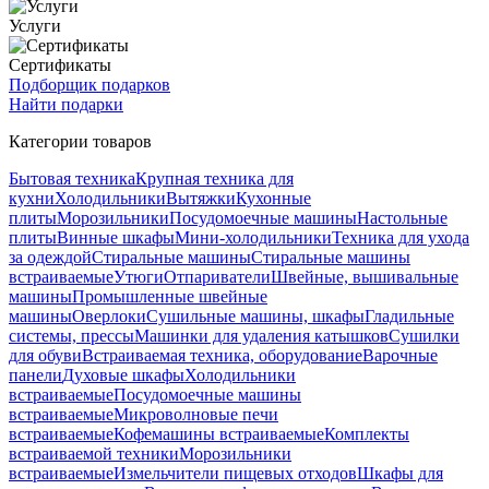
Услуги
Сертификаты
Подборщик подарков
Найти подарки
Категории товаров
Бытовая техника
Крупная техника для
кухни
Холодильники
Вытяжки
Кухонные
плиты
Морозильники
Посудомоечные машины
Настольные
плиты
Винные шкафы
Мини-холодильники
Техника для ухода
за одеждой
Стиральные машины
Стиральные машины
встраиваемые
Утюги
Отпариватели
Швейные, вышивальные
машины
Промышленные швейные
машины
Оверлоки
Сушильные машины, шкафы
Гладильные
системы, прессы
Машинки для удаления катышков
Сушилки
для обуви
Встраиваемая техника, оборудование
Варочные
панели
Духовые шкафы
Холодильники
встраиваемые
Посудомоечные машины
встраиваемые
Микроволновые печи
встраиваемые
Кофемашины встраиваемые
Комплекты
встраиваемой техники
Морозильники
встраиваемые
Измельчители пищевых отходов
Шкафы для