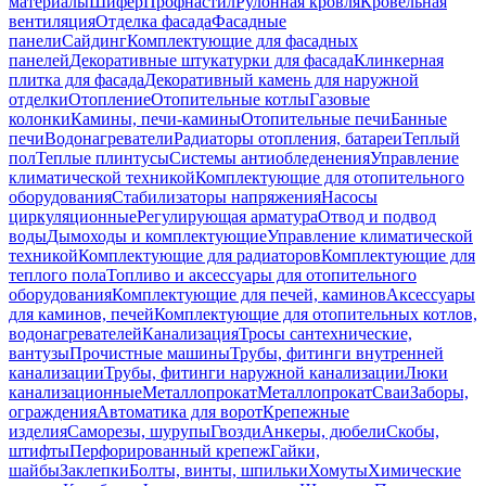
материалы
Шифер
Профнастил
Рулонная кровля
Кровельная
вентиляция
Отделка фасада
Фасадные
панели
Сайдинг
Комплектующие для фасадных
панелей
Декоративные штукатурки для фасада
Клинкерная
плитка для фасада
Декоративный камень для наружной
отделки
Отопление
Отопительные котлы
Газовые
колонки
Камины, печи-камины
Отопительные печи
Банные
печи
Водонагреватели
Радиаторы отопления, батареи
Теплый
пол
Теплые плинтусы
Системы антиобледенения
Управление
климатической техникой
Комплектующие для отопительного
оборудования
Стабилизаторы напряжения
Насосы
циркуляционные
Регулирующая арматура
Отвод и подвод
воды
Дымоходы и комплектующие
Управление климатической
техникой
Комплектующие для радиаторов
Комплектующие для
теплого пола
Топливо и аксессуары для отопительного
оборудования
Комплектующие для печей, каминов
Аксессуары
для каминов, печей
Комплектующие для отопительных котлов,
водонагревателей
Канализация
Тросы сантехнические,
вантузы
Прочистные машины
Трубы, фитинги внутренней
канализации
Трубы, фитинги наружной канализации
Люки
канализационные
Металлопрокат
Металлопрокат
Сваи
Заборы,
ограждения
Автоматика для ворот
Крепежные
изделия
Саморезы, шурупы
Гвозди
Анкеры, дюбели
Скобы,
штифты
Перфорированный крепеж
Гайки,
шайбы
Заклепки
Болты, винты, шпильки
Хомуты
Химические