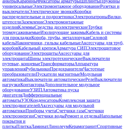
анкеры
Карабины
Фиксаторы арматуры
Шплинты
Пружины
универсальные
Электромонтажное оборудование
Розетки и
выключатели
Электрические звонки
Коробки
распределительные и подрозетники
Электропатроны
Вилки,
штепсели
Заземление
Электромонтажные
изделия
Клеммы
Средства диэлектрические
Трубки
термоусаживаемые
Изолирующие зажимы
Кабель и системы
для прокладки
Короба, трубы, металлорукав
Силовой
кабель
Наконечники, гильзы кабельные
Аксессуары для труб,
коробов
Кабельный крепеж
Арматура СИП
Электрощитовое
оборудование
Электрощиты
Аксессуары для
электрощита
Шины электротехнические
Выключатели
путевые, концевые
Трансформаторы
Аппаратура
управления
Рубильники
Предохранители
Частотные
преобразователи
Пускатели магнитные
Модульная
автоматика
Выключатели автоматические
Реле
Выключатели
нагрузки
Контакторы
Дополнительное модульное
оборудование
УЗИП
Автоматика пуска
двигателя
Дифференциальные
автоматы
УЗО
Конденсаторы
Комплексная защита
электродвигателей
Аксессуары для модульной
автоматики
Приборы учета
Счетчики газа
Счетчики
электроэнергии
Счетчики воды
Ремонт и отделка
Напольные
покрытия и
плитка
Плитка
Ламинат
Линолеум
Керамогранит
Спортивные