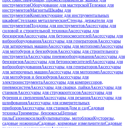
инструментов
Оборудование для мастерской
Тележки для
инструментов
Магниты
Шкафы для
инструментов
Комплектующие для инструментальных
шкафов
Стеллажи металлические
Стенды, держатели для
инструментов
Поддоны для инструментов
Аксессуары для
силовой и строительной техники
Аксессуары для
бензорезов
Аксессуары для бетоносмесителей
Аксессуары для
виброоборудования
Аксессуары для генераторов
Аксессуары
для затирочных машин
Аксессуары для мотопомп
Аксессуары
для мотобуров и бензобуров
Аксессуары для строительного
инструмента
Аксессуары пневмооборудования
Аксессуары для
бензорезов
Аксессуары для бетоносмесителей
Аксессуары для
виброоборудования
Аксессуары для генераторов
Аксессуары
для затирочных машин
Аксессуары для мотопомп
Аксессуары
для мотобуров и бензобуров
Аксессуары для
электроинструмента
Аксессуары для компрессоров,
пневмосистем
Аксессуары для сварки, пайки
Аксессуары для
станков
Аксессуары для стружкоотсосов
Аксессуары для
бурения и сверления
Аксессуары для резания
Аксессуары для
шлифования
Аксессуары для измерительных
приборов
Аксессуары для станков
Дом и сад
Садовая
техника
Триммеры, бензокосы
Цепные
пилы
Газонокосилки
Культиваторы, мотоблоки
Кусторезы,
садовые ножницы
Садовые, кормовые измельчители
Садовые