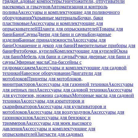
грядки
Садовые компостеры
Уничтожители, отпугиватели
насекомых и грызунов
Автоматизация и контроль
полива
Аксессуары и комплектующие для поливочного
оборудования
Укрывные материалы
Бочки, баки
пластиковые
Аксессуары и комплектующие для
опрыскивателей
Шланги для опрыскивателей
Товары для
бани
Бани
Сауны
Двери для бани и сауны
Бондарные
изделия
Банные принадлежности
Аксессуары для
бани
Оснащение и декор для бани
Измерительные приборы для
бани
Фитобочки, купели
Комплектующие для купелей
Окна
для бани
Мебель для бани и сауны
Ручки дверные для бани и
сауны
Эфирные масла
Спа-бассейны с
гидромассажем
Аксессуары и комплектующие для садовой
техники
Навесное оборудование
Двигатели для
мотоблоков
Прицепы для мотоблоков,
минитракторов
Аксессуары для газонной техники
Аксессуары
для цепных пил
Аксессуары для садовой техники
Аксессуары
для кусторезов, ножниц садовых
Моторные масла для садовой
техники
Аксессуары для аэратоторов и
скарификаторов
Аксессуары для культиваторов и
мотоблоков
Аксессуары для воздуходувок
Аксессуары для
газонокосилок
Аксессуары для бензокос и
триммеров
Аксессуары для моек высокого
давления
Аксессуары и комплектующие для
опрыскивателей
Запчасти для садовых