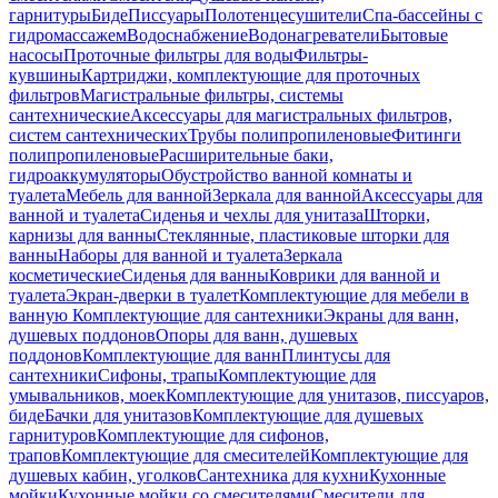
гарнитуры
Биде
Писсуары
Полотенцесушители
Спа-бассейны с
гидромассажем
Водоснабжение
Водонагреватели
Бытовые
насосы
Проточные фильтры для воды
Фильтры-
кувшины
Картриджи, комплектующие для проточных
фильтров
Магистральные фильтры, системы
сантехнические
Аксессуары для магистральных фильтров,
систем сантехнических
Трубы полипропиленовые
Фитинги
полипропиленовые
Расширительные баки,
гидроаккумуляторы
Обустройство ванной комнаты и
туалета
Мебель для ванной
Зеркала для ванной
Аксессуары для
ванной и туалета
Сиденья и чехлы для унитаза
Шторки,
карнизы для ванны
Стеклянные, пластиковые шторки для
ванны
Наборы для ванной и туалета
Зеркала
косметические
Сиденья для ванны
Коврики для ванной и
туалета
Экран-дверки в туалет
Комплектующие для мебели в
ванную
Комплектующие для сантехники
Экраны для ванн,
душевых поддонов
Опоры для ванн, душевых
поддонов
Комплектующие для ванн
Плинтусы для
сантехники
Сифоны, трапы
Комплектующие для
умывальников, моек
Комплектующие для унитазов, писсуаров,
биде
Бачки для унитазов
Комплектующие для душевых
гарнитуров
Комплектующие для сифонов,
трапов
Комплектующие для смесителей
Комплектующие для
душевых кабин, уголков
Сантехника для кухни
Кухонные
мойки
Кухонные мойки со смесителями
Смесители для