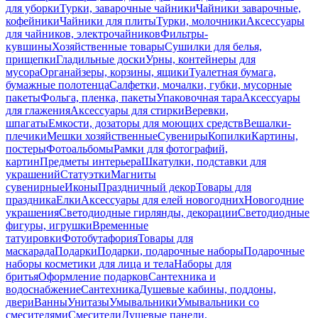
для уборки
Турки, заварочные чайники
Чайники заварочные,
кофейники
Чайники для плиты
Турки, молочники
Аксессуары
для чайников, электрочайников
Фильтры-
кувшины
Хозяйственные товары
Сушилки для белья,
прищепки
Гладильные доски
Урны, контейнеры для
мусора
Органайзеры, корзины, ящики
Туалетная бумага,
бумажные полотенца
Салфетки, мочалки, губки, мусорные
пакеты
Фольга, пленка, пакеты
Упаковочная тара
Аксессуары
для глажения
Аксессуары для стирки
Веревки,
шпагаты
Емкости, дозаторы для моющих средств
Вешалки-
плечики
Мешки хозяйственные
Сувениры
Копилки
Картины,
постеры
Фотоальбомы
Рамки для фотографий,
картин
Предметы интерьера
Шкатулки, подставки для
украшений
Статуэтки
Магниты
сувенирные
Иконы
Праздничный декор
Товары для
праздника
Елки
Аксессуары для елей новогодних
Новогодние
украшения
Светодиодные гирлянды, декорации
Светодиодные
фигуры, игрушки
Временные
татуировки
Фотобутафория
Товары для
маскарада
Подарки
Подарки, подарочные наборы
Подарочные
наборы косметики для лица и тела
Наборы для
бритья
Оформление подарков
Сантехника и
водоснабжение
Сантехника
Душевые кабины, поддоны,
двери
Ванны
Унитазы
Умывальники
Умывальники со
смесителями
Смесители
Душевые панели,