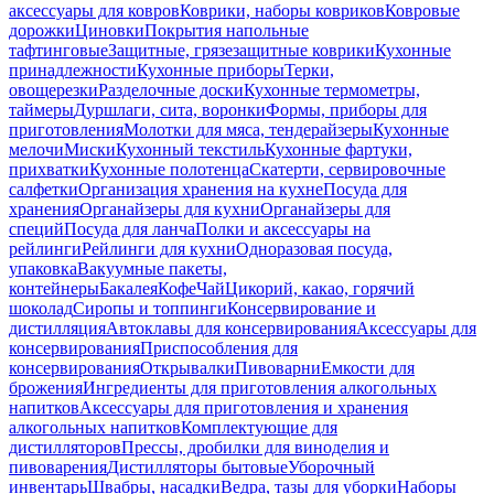
аксессуары для ковров
Коврики, наборы ковриков
Ковровые
дорожки
Циновки
Покрытия напольные
тафтинговые
Защитные, грязезащитные коврики
Кухонные
принадлежности
Кухонные приборы
Терки,
овощерезки
Разделочные доски
Кухонные термометры,
таймеры
Дуршлаги, сита, воронки
Формы, приборы для
приготовления
Молотки для мяса, тендерайзеры
Кухонные
мелочи
Миски
Кухонный текстиль
Кухонные фартуки,
прихватки
Кухонные полотенца
Скатерти, сервировочные
салфетки
Организация хранения на кухне
Посуда для
хранения
Органайзеры для кухни
Органайзеры для
специй
Посуда для ланча
Полки и аксессуары на
рейлинги
Рейлинги для кухни
Одноразовая посуда,
упаковка
Вакуумные пакеты,
контейнеры
Бакалея
Кофе
Чай
Цикорий, какао, горячий
шоколад
Сиропы и топпинги
Консервирование и
дистилляция
Автоклавы для консервирования
Аксессуары для
консервирования
Приспособления для
консервирования
Открывалки
Пивоварни
Емкости для
брожения
Ингредиенты для приготовления алкогольных
напитков
Аксессуары для приготовления и хранения
алкогольных напитков
Комплектующие для
дистилляторов
Прессы, дробилки для виноделия и
пивоварения
Дистилляторы бытовые
Уборочный
инвентарь
Швабры, насадки
Ведра, тазы для уборки
Наборы