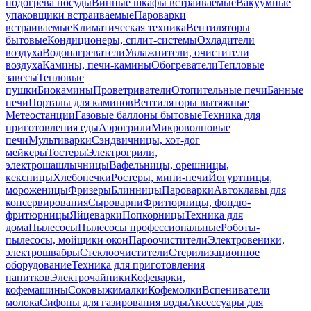
подогрева посуды
Винные шкафы встраиваемые
Вакуумные
упаковщики встраиваемые
Пароварки
встраиваемые
Климатическая техника
Вентиляторы
бытовые
Кондиционеры, сплит-системы
Охладители
воздуха
Водонагреватели
Увлажнители, очистители
воздуха
Камины, печи-камины
Обогреватели
Тепловые
завесы
Тепловые
пушки
Биокамины
Проветриватели
Отопительные печи
Банные
печи
Порталы для каминов
Вентиляторы вытяжные
Метеостанции
Газовые баллоны бытовые
Техника для
приготовления еды
Аэрогрили
Микроволновые
печи
Мультиварки
Сэндвичницы, хот-дог
мейкеры
Тостеры
Электрогрили,
электрошашлычницы
Вафельницы, орешницы,
кексницы
Хлебопечки
Ростеры, мини-печи
Йогуртницы,
мороженицы
Фризеры
Блинницы
Пароварки
Автоклавы для
консервирования
Сыроварни
Фритюрницы, фондю-
фритюрницы
Яйцеварки
Попкорницы
Техника для
дома
Пылесосы
Пылесосы профессиональные
Роботы-
пылесосы, мойщики окон
Пароочистители
Электровеники,
электрошвабры
Стеклоочистители
Стерилизационное
оборудование
Техника для приготовления
напитков
Электрочайники
Кофеварки,
кофемашины
Соковыжималки
Кофемолки
Вспениватели
молока
Сифоны для газирования воды
Аксессуары для