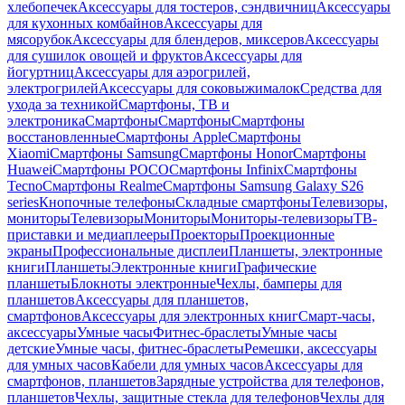
хлебопечек
Аксессуары для тостеров, сэндвичниц
Аксессуары
для кухонных комбайнов
Аксессуары для
мясорубок
Аксессуары для блендеров, миксеров
Аксессуары
для сушилок овощей и фруктов
Аксессуары для
йогуртниц
Аксессуары для аэрогрилей,
электрогрилей
Аксессуары для соковыжималок
Средства для
ухода за техникой
Смартфоны, ТВ и
электроника
Смартфоны
Смартфоны
Смартфоны
восстановленные
Смартфоны Apple
Смартфоны
Xiaomi
Смартфоны Samsung
Смартфоны Honor
Смартфоны
Huawei
Смартфоны POCO
Смартфоны Infinix
Смартфоны
Tecno
Смартфоны Realme
Смартфоны Samsung Galaxy S26
series
Кнопочные телефоны
Складные смартфоны
Телевизоры,
мониторы
Телевизоры
Мониторы
Мониторы-телевизоры
ТВ-
приставки и медиаплееры
Проекторы
Проекционные
экраны
Профессиональные дисплеи
Планшеты, электронные
книги
Планшеты
Электронные книги
Графические
планшеты
Блокноты электронные
Чехлы, бамперы для
планшетов
Аксессуары для планшетов,
смартфонов
Аксессуары для электронных книг
Смарт-часы,
аксессуары
Умные часы
Фитнес-браслеты
Умные часы
детские
Умные часы, фитнес-браслеты
Ремешки, аксессуары
для умных часов
Кабели для умных часов
Аксессуары для
смартфонов, планшетов
Зарядные устройства для телефонов,
планшетов
Чехлы, защитные стекла для телефонов
Чехлы для