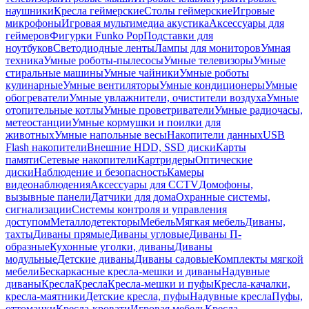
наушники
Кресла геймерские
Столы геймерские
Игровые
микрофоны
Игровая мультимедиа акустика
Аксессуары для
геймеров
Фигурки Funko Pop
Подставки для
ноутбуков
Светодиодные ленты
Лампы для мониторов
Умная
техника
Умные роботы-пылесосы
Умные телевизоры
Умные
стиральные машины
Умные чайники
Умные роботы
кулинарные
Умные вентиляторы
Умные кондиционеры
Умные
обогреватели
Умные увлажнители, очистители воздуха
Умные
отопительные котлы
Умные проветриватели
Умные радиочасы,
метеостанции
Умные кормушки и поилки для
животных
Умные напольные весы
Накопители данных
USB
Flash накопители
Внешние HDD, SSD диски
Карты
памяти
Сетевые накопители
Картридеры
Оптические
диски
Наблюдение и безопасность
Камеры
видеонаблюдения
Аксессуары для CCTV
Домофоны,
вызывные панели
Датчики для дома
Охранные системы,
сигнализации
Системы контроля и управления
доступом
Металлодетекторы
Мебель
Мягкая мебель
Диваны,
тахты
Диваны прямые
Диваны угловые
Диваны П-
образные
Кухонные уголки, диваны
Диваны
модульные
Детские диваны
Диваны садовые
Комплекты мягкой
мебели
Бескаркасные кресла-мешки и диваны
Надувные
диваны
Кресла
Кресла
Кресла-мешки и пуфы
Кресла-качалки,
кресла-маятники
Детские кресла, пуфы
Надувные кресла
Пуфы,
оттоманки
Кресла-кровати
Игровая мебель
Кресла