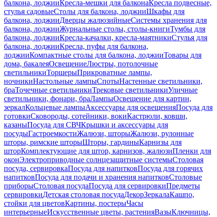
балкона, лоджии
Кресла-мешки для балкона
Кресла подвесные,
стулья садовые
Столы для балкона, лоджии
Шкафы для
балкона, лоджии
Дверцы жалюзийные
Системы хранения для
балкона, лоджии
Журнальные столы, столы-книги
Тумбы для
балкона, лоджии
Кресла-качалки, кресла-маятники
Стулья для
балкона, лоджии
Кресла, пуфы для балкона,
лоджии
Компактные столы для балкона, лоджии
Товары для
дома, бакалея
Освещение
Люстры, потолочные
светильники
Торшеры
Прикроватные лампы,
ночники
Настольные лампы
Споты
Настенные светильники,
бра
Точечные светильники
Трековые светильники
Уличные
светильники, фонари, бра
Лампы
Освещение для картин,
зеркал
Кольцевые лампы
Аксессуары для освещения
Посуда для
готовки
Сковороды, сотейники, воки
Кастрюли, ковши,
казаны
Посуда для СВЧ
Крышки и аксессуары для
посуды
Гастроемкости
Жалюзи, шторы
Жалюзи, рулонные
шторы, римские шторы
Шторы, гардины
Карнизы для
штор
Комплектующие для штор, карнизов, жалюзи
Пленки для
окон
Электроприводные солнцезащитные системы
Столовая
посуда, сервировка
Посуда для напитков
Посуда для горячих
напитков
Посуда для подачи и хранения напитков
Столовые
приборы
Столовая посуда
Посуда для сервировки
Предметы
сервировки
Детская столовая посуда
Декор
Зеркала
Кашпо,
стойки для цветов
Картины, постеры
Часы
интерьерные
Искусственные цветы, растения
Вазы
Ключницы,