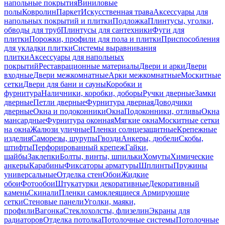
напольные покрытия
Виниловые
полы
Ковролин
Паркет
Искусственная трава
Аксессуары для
напольных покрытий и плитки
Подложка
Плинтусы, уголки,
обводы для труб
Плинтусы для сантехники
Фуги для
плитки
Порожки, профили для пола и плитки
Приспособления
для укладки плитки
Системы выравнивания
плитки
Аксессуары для напольных
покрытий
Реставрационные материалы
Двери и арки
Двери
входные
Двери межкомнатные
Арки межкомнатные
Москитные
сетки
Двери для бани и сауны
Коробки и
фурнитура
Наличники, коробки, доборы
Ручки дверные
Замки
дверные
Петли дверные
Фурнитура дверная
Доводчики
дверные
Окна и подоконники
Окна
Подоконники, отливы
Окна
мансардные
Фурнитура оконная
Мягкие окна
Москитные сетки
на окна
Жалюзи уличные
Пленки солнцезащитные
Крепежные
изделия
Саморезы, шурупы
Гвозди
Анкеры, дюбели
Скобы,
штифты
Перфорированный крепеж
Гайки,
шайбы
Заклепки
Болты, винты, шпильки
Хомуты
Химические
анкеры
Карабины
Фиксаторы арматуры
Шплинты
Пружины
универсальные
Отделка стен
Обои
Жидкие
обои
Фотообои
Штукатурки декоративные
Декоративный
камень
Скинали
Пленки самоклеящиеся
Армирующие
сетки
Стеновые панели
Уголки, маяки,
профили
Вагонка
Стеклохолсты, флизелин
Экраны для
радиаторов
Отделка потолка
Потолочные системы
Потолочные