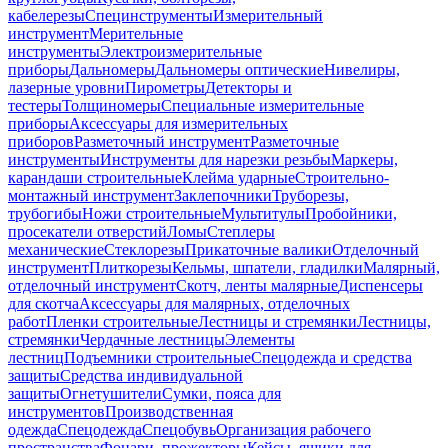
кабелерезы
Специнструменты
Измерительный
инструмент
Мерительные
инструменты
Электроизмерительные
приборы
Дальномеры
Дальномеры оптические
Нивелиры,
лазерные уровни
Пирометры
Детекторы и
тестеры
Толщиномеры
Специальные измерительные
приборы
Аксессуары для измерительных
приборов
Разметочный инструмент
Разметочные
инструменты
Инструменты для нарезки резьбы
Маркеры,
карандаши строительные
Клейма ударные
Строительно-
монтажный инструмент
Заклепочники
Труборезы,
трубогибы
Ножи строительные
Мультитулы
Пробойники,
просекатели отверстий
Ломы
Степлеры
механические
Стеклорезы
Прикаточные валики
Отделочный
инструмент
Плиткорезы
Кельмы, шпатели, гладилки
Малярный,
отделочный инструмент
Скотч, ленты малярные
Диспенсеры
для скотча
Аксессуары для малярных, отделочных
работ
Пленки строительные
Лестницы и стремянки
Лестницы,
стремянки
Чердачные лестницы
Элементы
лестниц
Подъемники строительные
Спецодежда и средства
защиты
Средства индивидуальной
защиты
Огнетушители
Сумки, пояса для
инструментов
Производственная
одежда
Спецодежда
Спецобувь
Организация рабочего
пространства
Фонари, прожекторы
Кейсы, ящики для