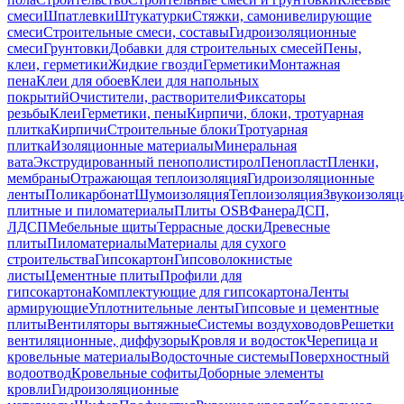
смеси
Шпатлевки
Штукатурки
Стяжки, самонивелирующие
смеси
Строительные смеси, составы
Гидроизоляционные
смеси
Грунтовки
Добавки для строительных смесей
Пены,
клеи, герметики
Жидкие гвозди
Герметики
Монтажная
пена
Клеи для обоев
Клеи для напольных
покрытий
Очистители, растворители
Фиксаторы
резьбы
Клеи
Герметики, пены
Кирпичи, блоки, тротуарная
плитка
Кирпичи
Строительные блоки
Тротуарная
плитка
Изоляционные материалы
Минеральная
вата
Экструдированный пенополистирол
Пенопласт
Пленки,
мембраны
Отражающая теплоизоляция
Гидроизоляционные
ленты
Поликарбонат
Шумоизоляция
Теплоизоляция
Звукоизоляц
плитные и пиломатериалы
Плиты OSB
Фанера
ДСП,
ЛДСП
Мебельные щиты
Террасные доски
Древесные
плиты
Пиломатериалы
Материалы для сухого
строительства
Гипсокартон
Гипсоволокнистые
листы
Цементные плиты
Профили для
гипсокартона
Комплектующие для гипсокартона
Ленты
армирующие
Уплотнительные ленты
Гипсовые и цементные
плиты
Вентиляторы вытяжные
Системы воздуховодов
Решетки
вентиляционные, диффузоры
Кровля и водосток
Черепица и
кровельные материалы
Водосточные системы
Поверхностный
водоотвод
Кровельные софиты
Доборные элементы
кровли
Гидроизоляционные