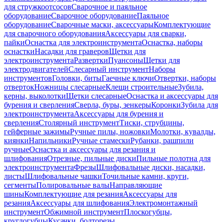
для стружкоотсосов
Сварочное и паяльное
оборудование
Сварочное оборудование
Паяльное
оборудование
Сварочные маски, аксессуары
Комплектующие
для сварочного оборудования
Аксессуары для сварки,
пайки
Оснастка для электроинструмента
Оснастка, наборы
оснастки
Насадки для граверов
Щетки для
электроинструмента
Развертки
Пуансоны
Щетки для
электродвигателей
Слесарный инструмент
Наборы
инструментов
Головки, биты
Гаечные ключи
Отвертки, наборы
отверток
Ножницы слесарные
Клещи строительные
Зубила,
керны, выколотки
Щетки слесарные
Оснастка и аксессуары для
бурения и сверления
Сверла, буры, зенкеры
Коронки
Зубила для
электроинструмента
Аксессуары для бурения и
сверления
Столярный инструмент
Тиски, струбцины,
гейферные зажимы
Ручные пилы, ножовки
Молотки, кувалды,
киянки
Напильники
Ручные стамески
Рубанки, рашпили
ручные
Оснастка и аксессуары для резания и
шлифования
Отрезные, пильные диски
Пильные полотна для
электроинструмента
Фрезы
Шлифовальные диски, насадки,
листы
Шлифовальные чашки
Точильные камни, круги,
сегменты
Полировальные валы
Направляющие
шины
Комплектующие для резания
Аксессуары для
резания
Аксессуары для шлифования
Электромонтажный
инструмент
Обжимной инструмент
Плоскогубцы,
круглогубцы
Кусачки, болторезы,