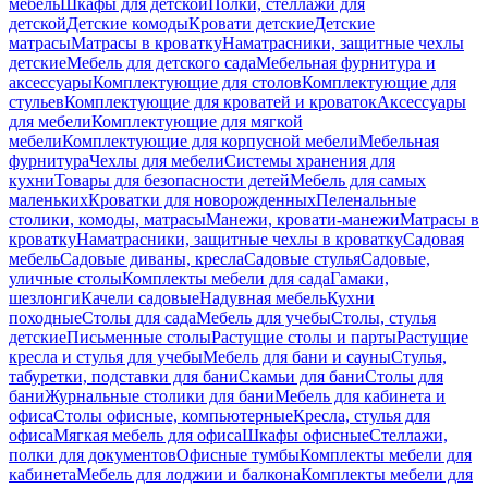
мебель
Шкафы для детской
Полки, стеллажи для
детской
Детские комоды
Кровати детские
Детские
матрасы
Матрасы в кроватку
Наматрасники, защитные чехлы
детские
Мебель для детского сада
Мебельная фурнитура и
аксессуары
Комплектующие для столов
Комплектующие для
стульев
Комплектующие для кроватей и кроваток
Аксессуары
для мебели
Комплектующие для мягкой
мебели
Комплектующие для корпусной мебели
Мебельная
фурнитура
Чехлы для мебели
Системы хранения для
кухни
Товары для безопасности детей
Мебель для самых
маленьких
Кроватки для новорожденных
Пеленальные
столики, комоды, матрасы
Манежи, кровати-манежи
Матрасы в
кроватку
Наматрасники, защитные чехлы в кроватку
Садовая
мебель
Садовые диваны, кресла
Садовые стулья
Садовые,
уличные столы
Комплекты мебели для сада
Гамаки,
шезлонги
Качели садовые
Надувная мебель
Кухни
походные
Столы для сада
Мебель для учебы
Столы, стулья
детские
Письменные столы
Растущие столы и парты
Растущие
кресла и стулья для учебы
Мебель для бани и сауны
Стулья,
табуретки, подставки для бани
Скамьи для бани
Столы для
бани
Журнальные столики для бани
Мебель для кабинета и
офиса
Столы офисные, компьютерные
Кресла, стулья для
офиса
Мягкая мебель для офиса
Шкафы офисные
Стеллажи,
полки для документов
Офисные тумбы
Комплекты мебели для
кабинета
Мебель для лоджии и балкона
Комплекты мебели для