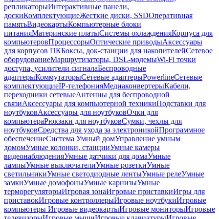
репликаторы
Интерактивные панели,
доски
Комплектующие
Жесткие диски, SSD
Оперативная
память
Видеокарты
Компьютерные блоки
питания
Материнские платы
Системы охлаждения
Корпуса для
компьютеров
Процессоры
Оптические приводы
Аксессуары
для корпусов ПК
Боксы, док-станции для накопителей
Сетевое
оборудование
Маршрутизаторы, DSL-модемы
Wi-Fi точки
доступа, усилители сигнала
Беспроводные
адаптеры
Коммутаторы
Сетевые адаптеры
Powerline
Сетевые
комплектующие
IP-телефония
Медиаконвертеры
Кабели,
переходники сетевые
Антенны для беспроводной
связи
Аксессуары для компьютерной техники
Подставки для
ноутбуков
Аксессуары для ноутбуков
Очки для
компьютера
Рюкзаки для ноутбуков
Сумки, чехлы для
ноутбуков
Средства для ухода за электроникой
Программное
обеспечение
Система Умный дом
Управление умным
домом
Умные колонки, станции
Умные камеры
видеонаблюдения
Умные датчики для дома
Умные
лампы
Умные выключатели
Умные розетки
Умные
светильники
Умные светодиодные ленты
Умные реле
Умные
замки
Умные домофоны
Умные карнизы
Умные
терморегуляторы
Игровая зона
Игровые приставки
Игры для
приставок
Игровые контроллеры
Игровые ноутбуки
Игровые
компьютеры
Игровые видеокарты
Игровые мониторы
Игровые
телевизоры
Игровые мыши
Игровые клавиатуры
Игровые