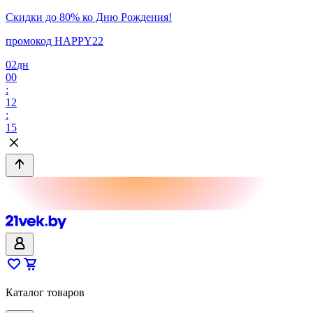
Скидки до 80% ко Дню Рождения!
промокод HAPPY22
02
дн
00
:
12
:
15
Каталог товаров