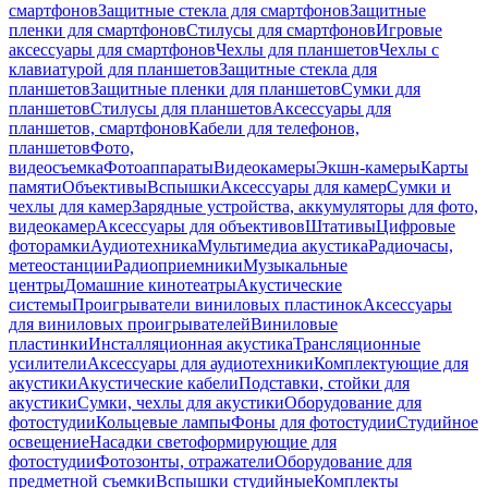
смартфонов
Защитные стекла для смартфонов
Защитные
пленки для смартфонов
Стилусы для смартфонов
Игровые
аксессуары для смартфонов
Чехлы для планшетов
Чехлы с
клавиатурой для планшетов
Защитные стекла для
планшетов
Защитные пленки для планшетов
Сумки для
планшетов
Стилусы для планшетов
Аксессуары для
планшетов, смартфонов
Кабели для телефонов,
планшетов
Фото,
видеосъемка
Фотоаппараты
Видеокамеры
Экшн-камеры
Карты
памяти
Объективы
Вспышки
Аксессуары для камер
Сумки и
чехлы для камер
Зарядные устройства, аккумуляторы для фото,
видеокамер
Аксессуары для объективов
Штативы
Цифровые
фоторамки
Аудиотехника
Мультимедиа акустика
Радиочасы,
метеостанции
Радиоприемники
Музыкальные
центры
Домашние кинотеатры
Акустические
системы
Проигрыватели виниловых пластинок
Аксессуары
для виниловых проигрывателей
Виниловые
пластинки
Инсталляционная акустика
Трансляционные
усилители
Аксессуары для аудиотехники
Комплектующие для
акустики
Акустические кабели
Подставки, стойки для
акустики
Сумки, чехлы для акустики
Оборудование для
фотостудии
Кольцевые лампы
Фоны для фотостудии
Студийное
освещение
Насадки светоформирующие для
фотостудии
Фотозонты, отражатели
Оборудование для
предметной съемки
Вспышки студийные
Комплекты