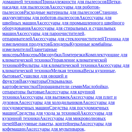
домашней техники
Принадлежности для пылесосов
Щетки,
насадки для пылесосов
Аксессуары для роботов-
пылесосов
Расходные материалы для пылесосов
Станции,
аккумуляторы для роботов-пылесосов
Аксессуары для
швейных машин
Аксессуары для промышленного швейного
оборудования
Аксессуары для стиральных и сушильных
машин
Аксессуары для пароочистителей,
отпаривателей
Аксессуары для стеклоочистителей
Техника для
измельчения продуктов
Блендеры
Кухонные комбайны,
измельчители
Планетарные
миксеры
Миксеры
Мясорубки
Ломтерезки
Комплектующие для
климатической техники
Управление климатической
техникой
Фильтры для климатической техники
Аксессуары для
климатической техники
Мелкая техника
Весы кухонные,
бытовые
Сушилки для овощей и
фруктов
Вакууматоры
Открывалки,
картофелечистки
Проращиватели семян
Маслобойки,
сепараторы бытовые
Аксессуары для крупной
техники
Аксессуары для вытяжек
Аксессуары для плит и
духовок
Аксессуары для холодильников
Аксессуары для
посудомоечных машин
Средства для посудомоечных
машин
Средства для ухода за техникой
Аксессуары для
кухонной техники
Аксессуары для микроволновых
печей
Вакуумные пакеты, контейнеры
Аксессуары для
кофемашин
Аксессуары для мультиварок,