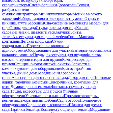
пылесосы, воздуходувки
Аэраторы,
скарификаторы
Снегоуборщики
Дровоколы
Сеялки,
разбрасыватели
семян
Минитракторы
Миникультиваторы
Мойки высокого
давления
Наборы садового электроинструмента
Отдых и
пикник
Батуты
Бассейны
Спа-бассейны
Комплекты мебели для
сада
Столы для сада
Стулья, кресла для сада
Качели
садовые
Гамаки, шезлонги
Раскладушки
Зонты,
тенты
Аксессуары для садовой мебели
Грили
Мангалы,
коптильни
Детская площадка
Сумки-
холодильники
Портативные колонки и
аудиосистемы
Оборудование для участка
Бытовые насосы
Люки
канализационные
Пруды, аксессуары для прудов
Фильтры,
насосы, стерилизаторы для прудов
Компрессоры для
прудов
Станции биологической очистки
Запчасти и
комплектующие для оборудования
Благоустройство
участка
Дачные дома
Беседки
Бани
Хозблоки и
сараи
Аксессуары для озеленения сада
Декор для сада
Почтовые
ящики, таблички
Козырьки
Скворечники, кормушки для
птиц
Домики для насекомых
Фонтаны, скульптуры для
сада
Пруды, аксессуары для прудов
Уличные
обогреватели
Уличные светильники
Противогололедные
реагенты
Декоративный щебень
Сад и огород
Поливочное
оборудование
Садовые опрыскиватели
Шланги для дома и
сада
Парники
Теплицы
Комплектующие для теплиц
Модульные