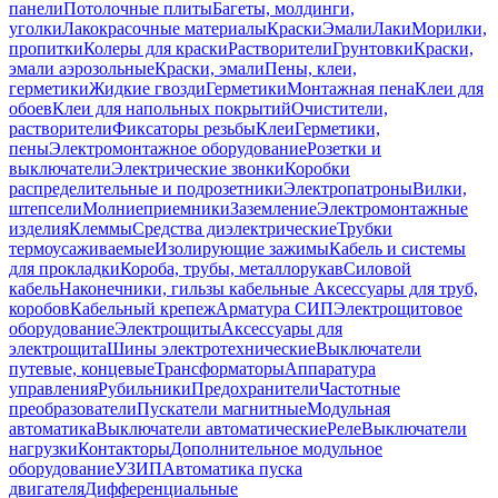
панели
Потолочные плиты
Багеты, молдинги,
уголки
Лакокрасочные материалы
Краски
Эмали
Лаки
Морилки,
пропитки
Колеры для краски
Растворители
Грунтовки
Краски,
эмали аэрозольные
Краски, эмали
Пены, клеи,
герметики
Жидкие гвозди
Герметики
Монтажная пена
Клеи для
обоев
Клеи для напольных покрытий
Очистители,
растворители
Фиксаторы резьбы
Клеи
Герметики,
пены
Электромонтажное оборудование
Розетки и
выключатели
Электрические звонки
Коробки
распределительные и подрозетники
Электропатроны
Вилки,
штепсели
Молниеприемники
Заземление
Электромонтажные
изделия
Клеммы
Средства диэлектрические
Трубки
термоусаживаемые
Изолирующие зажимы
Кабель и системы
для прокладки
Короба, трубы, металлорукав
Силовой
кабель
Наконечники, гильзы кабельные
Аксессуары для труб,
коробов
Кабельный крепеж
Арматура СИП
Электрощитовое
оборудование
Электрощиты
Аксессуары для
электрощита
Шины электротехнические
Выключатели
путевые, концевые
Трансформаторы
Аппаратура
управления
Рубильники
Предохранители
Частотные
преобразователи
Пускатели магнитные
Модульная
автоматика
Выключатели автоматические
Реле
Выключатели
нагрузки
Контакторы
Дополнительное модульное
оборудование
УЗИП
Автоматика пуска
двигателя
Дифференциальные