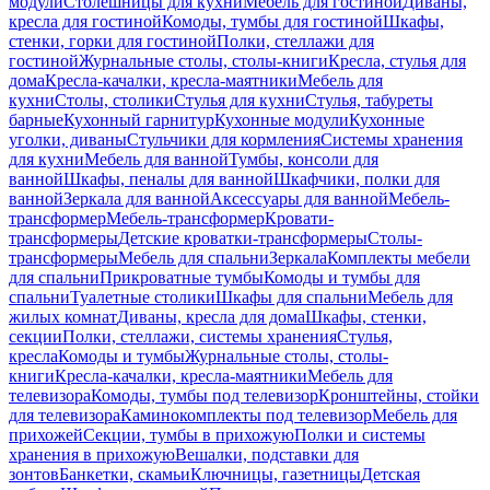
модули
Столешницы для кухни
Мебель для гостиной
Диваны,
кресла для гостиной
Комоды, тумбы для гостиной
Шкафы,
стенки, горки для гостиной
Полки, стеллажи для
гостиной
Журнальные столы, столы-книги
Кресла, стулья для
дома
Кресла-качалки, кресла-маятники
Мебель для
кухни
Столы, столики
Стулья для кухни
Стулья, табуреты
барные
Кухонный гарнитур
Кухонные модули
Кухонные
уголки, диваны
Стульчики для кормления
Системы хранения
для кухни
Мебель для ванной
Тумбы, консоли для
ванной
Шкафы, пеналы для ванной
Шкафчики, полки для
ванной
Зеркала для ванной
Аксессуары для ванной
Мебель-
трансформер
Мебель-трансформер
Кровати-
трансформеры
Детские кроватки-трансформеры
Столы-
трансформеры
Мебель для спальни
Зеркала
Комплекты мебели
для спальни
Прикроватные тумбы
Комоды и тумбы для
спальни
Туалетные столики
Шкафы для спальни
Мебель для
жилых комнат
Диваны, кресла для дома
Шкафы, стенки,
секции
Полки, стеллажи, системы хранения
Стулья,
кресла
Комоды и тумбы
Журнальные столы, столы-
книги
Кресла-качалки, кресла-маятники
Мебель для
телевизора
Комоды, тумбы под телевизор
Кронштейны, стойки
для телевизора
Каминокомплекты под телевизор
Мебель для
прихожей
Секции, тумбы в прихожую
Полки и системы
хранения в прихожую
Вешалки, подставки для
зонтов
Банкетки, скамьи
Ключницы, газетницы
Детская