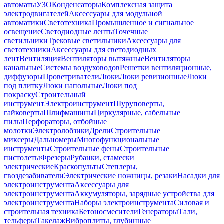
автоматы
УЗО
Конденсаторы
Комплексная защита
электродвигателей
Аксессуары для модульной
автоматики
Светотехника
Промышленное и сигнальное
освещение
Светодиодные ленты
Точечные
светильники
Трековые светильники
Аксессуары для
светотехники
Аксессуары для светодиодных
лент
Вентиляция
Вентиляторы вытяжные
Вентиляторы
канальные
Системы воздуховодов
Решетки вентиляционные,
диффузоры
Проветриватели
Люки
Люки ревизионные
Люки
под плитку
Люки напольные
Люки под
покраску
Строительный
инструмент
Электроинструмент
Шуруповерты,
гайковерты
Шлифмашины
Циркулярные, сабельные
пилы
Перфораторы, отбойные
молотки
Электролобзики
Дрели
Строительные
миксеры
Дальномеры
Многофункциональные
инструменты
Строительные фены
Строительные
пистолеты
Фрезеры
Рубанки, стамески
электрические
Краскопульты
Степлеры,
гвоздезабиватели
Электрические ножницы, резаки
Насадки для
электроинструмента
Аксессуары для
электроинструмента
Аккумуляторы, зарядные устройства для
электроинструмента
Наборы электроинструмента
Силовая и
строительная техника
Бетоносмесители
Генераторы
Тали,
тельферы
Такелаж
Виброплиты, глубинные