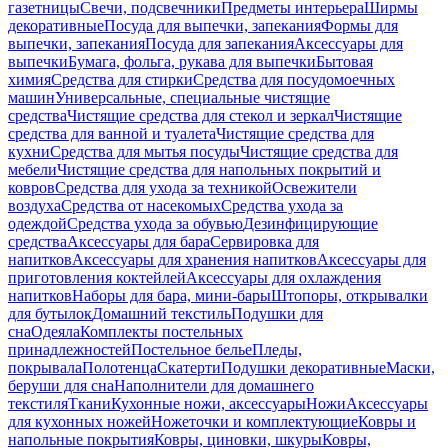
газетницы
Свечи, подсвечники
Предметы интерьера
Ширмы
декоративные
Посуда для выпечки, запекания
Формы для
выпечки, запекания
Посуда для запекания
Аксессуары для
выпечки
Бумага, фольга, рукава для выпечки
Бытовая
химия
Средства для стирки
Средства для посудомоечных
машин
Универсальные, специальные чистящие
средства
Чистящие средства для стекол и зеркал
Чистящие
средства для ванной и туалета
Чистящие средства для
кухни
Средства для мытья посуды
Чистящие средства для
мебели
Чистящие средства для напольных покрытий и
ковров
Средства для ухода за техникой
Освежители
воздуха
Средства от насекомых
Средства ухода за
одеждой
Средства ухода за обувью
Дезинфицирующие
средства
Аксессуары для бара
Сервировка для
напитков
Аксессуары для хранения напитков
Аксессуары для
приготовления коктейлей
Аксессуары для охлаждения
напитков
Наборы для бара, мини-бары
Штопоры, открывалки
для бутылок
Домашний текстиль
Подушки для
сна
Одеяла
Комплекты постельных
принадлежностей
Постельное белье
Пледы,
покрывала
Полотенца
Скатерти
Подушки декоративные
Маски,
беруши для сна
Наполнители для домашнего
текстиля
Ткани
Кухонные ножи, аксессуары
Ножи
Аксессуары
для кухонных ножей
Ножеточки и комплектующие
Ковры и
напольные покрытия
Ковры, циновки, шкуры
Ковры,