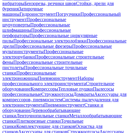
вибраторы
Бензорезы, резчики швов
Стойки, дрели для
бурения
Затирочные
машины
Гидроинструмент
Погрузчики
Профессиональный
инструмент
Профессиональные
шуруповерты
Профессиональные
шлифмашины
Профессиональные
перфораторы
Профессиональные циркулярные
пилы
Профессиональные электролобзики
Профессиональные
дрели
Профессиональные фрезеры
Профессиональные
мультиинструменты
Профессиональные
электрорубанки
Профессиональные строительные
фены
Профессиональные строительные
пистолеты
Профессиональные точильные
станки
Профессиональные
электроножницы
Пневмоинструмент
Наборы
профессионального электроинструмента
Строительное
оборудование
Компрессоры
Тепловые пушки
Пылесосы
профессиональные
Стружкоотсосы
Домкраты
Аксессуары для
компрессоров, пневмосистем
Системы пылеудаления для
электроинструмента
Пневмоинструмент
Станки и
оборудование
Деревообрабатывающие
станки
Ленточнопильные станки
Металлообрабатывающие
станки
Плиткорезные станки
Точильные
станки
Комплектующие для станков
Оснастка для
станков
Аксессуары для станков
Стружкоотсосы
Аксессуары