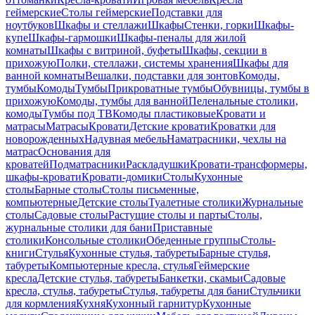
геймерские
Столы геймерские
Подставки для
ноутбуков
Шкафы и стеллажи
Шкафы
Стенки, горки
Шкафы-
купе
Шкафы-гармошки
Шкафы-пеналы для жилой
комнаты
Шкафы с витриной, буфеты
Шкафы, секции в
прихожую
Полки, стеллажи, системы хранения
Шкафы для
ванной комнаты
Вешалки, подставки для зонтов
Комоды,
тумбы
Комоды
Тумбы
Прикроватные тумбы
Обувницы, тумбы в
прихожую
Комоды, тумбы для ванной
Пеленальные столики,
комоды
Тумбы под ТВ
Комоды пластиковые
Кровати и
матрасы
Матрасы
Кровати
Детские кровати
Кроватки для
новорожденных
Надувная мебель
Наматрасники, чехлы на
матрас
Основания для
кроватей
Подматрасники
Раскладушки
Кровати-трансформеры,
шкафы-кровати
Кровати-домики
Столы
Кухонные
столы
Барные столы
Столы письменные,
компьютерные
Детские столы
Туалетные столики
Журнальные
столы
Садовые столы
Растущие столы и парты
Столы,
журнальные столики для бани
Приставные
столики
Консольные столики
Обеденные группы
Столы-
книги
Стулья
Кухонные стулья, табуреты
Барные стулья,
табуреты
Компьютерные кресла, стулья
Геймерские
кресла
Детские стулья, табуреты
Банкетки, скамьи
Садовые
кресла, стулья, табуреты
Стулья, табуреты для бани
Стульчики
для кормления
Кухня
Кухонный гарнитур
Кухонные