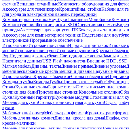
съемки
Вспышки студийные
Комплекты оборудования для фото
Аксессуары для телевизоров
Кронштейны, стойки
Кабели для т
для ухода за электроникой
Кабели, переходники
Компьютерная техника
Ноутбуки
Планшеты
Моноблоки
Компью
Комплектующие
Жесткие диски, SSD
Оперативная память
Видео
приводы
Аксессуары для корпусов ПК
Боксы, док-станции для 
Аксессуары для компьютерной техники
Подставки для ноутбук
электроникой
Программное обеспечение
Игровая зона
Игровые приставки
Игры для приставок
Игровые 
мыши
Игровые клавиатуры
Игровые наушники
Кресла геймерск
Pop
Подставки для ноутбуков
Светодиодные ленты
Лампы для м
Накопители данных
USB Flash накопители
Внешние HDD, SSD 
Мягкая мебель
Диваны, тахты
Диваны прямые
Диваны угловые
Д
мебели
Бескаркасные кресла-мешки и диваны
Надувные диваны
Игровая мебель
Кресла геймерские
Столы геймерские
Подставки
Комоды, тумбы
Комоды
Тумбы
Прикроватные тумбы
Обувницы, 
Столы
Кухонные столы
Барные столы
Столы письменные, комп
столики для бани
Приставные столики
Консольные столики
Обе
Кухня
Кухонный гарнитур
Кухонные модули
Столешницы для к
Мебель для кухни
Столы, столики
Стулья для кухни
Стулья, таб
кухни
Мебель-трансформер
Мебель-трансформер
Кровати-трансформе
Мебель для жилых комнат
Диваны, кресла для дома
Шкафы, стен
кресла-маятники
Мебель для прихожей
Секции, тумбы в прихожую
Полки и сист