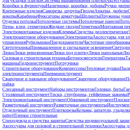
для укладки плитки
Системы выравнивания плитки
Аксессуары
Коробки и фурнитура
Наличники, коробки, доборы
Ручки дверн
Крепежные изделия
Саморезы, шурупы
Гвозди
Анкеры, дюбели
анкеры
Карабины
Фиксаторы арматуры
Шплинты
Пружины унив
Отделка потолка
Потолочные системы
Потолочные панели
Пото
Пены, клеи, герметики
Жидкие гвозди
Герметики
Монтажная пе
Электромонтажные изделия
Клеммы
Средства диэлектрические
Электрощитовое оборудование
Электрощиты
Аксессуары для э
управления
Рубильники
Предохранители
Частотные преобразов
Светотехника
Промышленное и сигнальное освещение
Светоди
Люки
Люки ревизионные
Люки под плитку
Люки напольные
Люк
Силовая и строительная техника
Бетоносмесители
Генераторы
Та
машины
Гидроинструмент
Погрузчики
Строительное оборудование
Компрессоры
Тепловые пушки
Пыле
электроинструмента
Пневмоинструмент
Сварочное и паяльное оборудование
Сварочное оборудование
П
пайки
Слесарный инструмент
Наборы инструментов
Головки, биты
Га
Столярный инструмент
Тиски, струбцины, гейферные зажимы
Р
Электромонтажный инструмент
Обжимной инструмент
Плоског
Разметочный инструмент
Разметочные инструменты
Инструмент
Отделочный инструмент
Плиткорезы
Кельмы, шпатели, гладилк
работ
Пленки строительные
Спецодежда и средства защиты
Средства индивидуальной защ
Аксессуары для силовой и строительной техники
Аксессуары дл