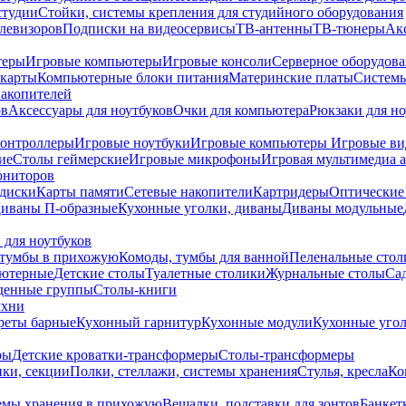
студии
Стойки, системы крепления для студийного оборудования
елевизоров
Подписки на видеосервисы
ТВ-антенны
ТВ-тюнеры
Ак
теры
Игровые компьютеры
Игровые консоли
Серверное оборудов
карты
Компьютерные блоки питания
Материнские платы
Системы
накопителей
ов
Аксессуары для ноутбуков
Очки для компьютера
Рюкзаки для но
контроллеры
Игровые ноутбуки
Игровые компьютеры
Игровые ви
ие
Столы геймерские
Игровые микрофоны
Игровая мультимедиа 
ониторов
диски
Карты памяти
Сетевые накопители
Картридеры
Оптические
иваны П-образные
Кухонные уголки, диваны
Диваны модульные
 для ноутбуков
тумбы в прихожую
Комоды, тумбы для ванной
Пеленальные стол
ьютерные
Детские столы
Туалетные столики
Журнальные столы
Са
денные группы
Столы-книги
ухни
уреты барные
Кухонный гарнитур
Кухонные модули
Кухонные угол
ры
Детские кроватки-трансформеры
Столы-трансформеры
ки, секции
Полки, стеллажи, системы хранения
Стулья, кресла
Ко
емы хранения в прихожую
Вешалки, подставки для зонтов
Банкет