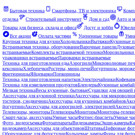
Бытовая техника
Смартфоны, ТВ и электроника
Комп
отделка
Строительный инструмент
Дом и сад
Авто и 
Товары для бизнеса, склада и офиса
Досуг и хобби
Ювели
Все акции
Оплата частями
Уцененные товары
Умны
Крупная техника для кухни
Холодильники
Вытяжки
Кухонные 
Встраиваемая техника, оборудование
Варочные панели
Духовые
встраиваемые
Комплекты встраиваемой техники
Морозильники 
упаковщики встраиваемые
Пароварки встраиваемые
Техника для приготовления еды
Аэрогрили
Микроволновые пе
кексницы
Хлебопечки
Ростеры, мини-печи
Йогуртницы, морож
фритюрницы
Яйцеварки
Попкорницы
Техника для приготовления напитков
Электрочайники
Кофевар
Техника для измельчения продуктов
Блендеры
Кухонные комбай
Мелкая техника
Весы кухонные, бытовые
Сушилки для овощей 
Аксессуары для кухонной техники
Аксессуары для микроволно
тостеров, сэндвичниц
Аксессуары для кухонных комбайнов
Акс
йогуртниц
Аксессуары для аэрогрилей, электрогрилей
Аксессуа
Телевизоры, мониторы
Телевизоры
Мониторы
Мониторы-телеви
Смарт-часы, аксессуары
Умные часы
Фитнес-браслеты
Умные ча
Фото, видеосъемка
Фотоаппараты
Видеокамеры
Экшн-камеры
Ка
видеокамер
Аксессуары для объективов
Штативы
Цифровые фот
Оборудование для фотостудии
Кольцевые лампы
Фоны для фото