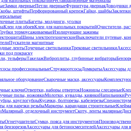
 для напольных покрытий
Реставрационные материалы
ые
Замки дверные
Петли дверные
Фурнитура дверная
Доводчики 
Скобы, штифты
Перфорированный крепеж
Гайки, шайбы
Заклепки
ерсальные
лочные плиты
Багеты, молдинги, уголки
на
Клеи для обоев
Клеи для напольных покрытий
Очистители, рас
Трубки термоусаживаемые
Изолирующие зажимы
лектрощита
Шины электротехнические
Выключатели путевые, ко
атели
Пускатели магнитные
одные ленты
Точечные светильники
Трековые светильники
Аксесс
и под покраску
ли, тельферы
Такелаж
Виброплиты, глубинные вибраторы
Бензор
сосы профессиональные
Стружкоотсосы
Домкраты
Аксессуары д
аяльное оборудование
Сварочные маски, аксессуары
Комплектующ
ечные ключи
Отвертки, наборы отверток
Ножницы слесарные
Кле
учные пилы, ножовки
Молотки, кувалды, киянки
Напильники
Ру
убцы, круглогубцы
Кусачки, болторезы, кабелерезы
Специнструм
ы для нарезки резьбы
Маркеры, карандаши строительные
Клейма
и
Малярный, отделочный инструмент
Скотч, ленты малярные
Дисп
иты
Огнетушители
Сумки, пояса для инструментов
Производствен
я бензорезов
Аксессуары для бетоносмесителей
Аксессуары для 