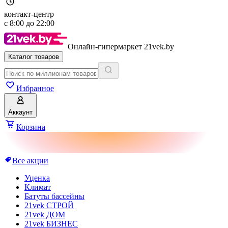
контакт-центр
с
8:00
до
22:00
Онлайн-гипермаркет 21vek.by
Каталог товаров
Избранное
Аккаунт
Корзина
Все акции
Уценка
Климат
Батуты бассейны
21vek СТРОЙ
21vek ДОМ
21vek БИЗНЕС