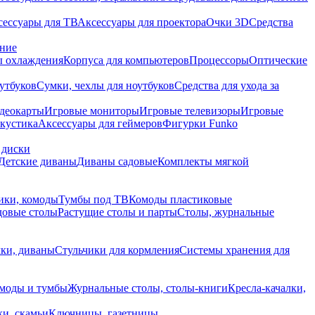
сессуары для ТВ
Аксессуары для проектора
Очки 3D
Средства
ание
 охлаждения
Корпуса для компьютеров
Процессоры
Оптические
утбуков
Сумки, чехлы для ноутбуков
Средства для ухода за
деокарты
Игровые мониторы
Игровые телевизоры
Игровые
акустика
Аксессуары для геймеров
Фигурки Funko
 диски
Детские диваны
Диваны садовые
Комплекты мягкой
ики, комоды
Тумбы под ТВ
Комоды пластиковые
довые столы
Растущие столы и парты
Столы, журнальные
ки, диваны
Стульчики для кормления
Системы хранения для
моды и тумбы
Журнальные столы, столы-книги
Кресла-качалки,
ки, скамьи
Ключницы, газетницы