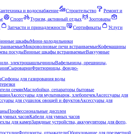
антехника и водоснабжение
Строительство
Ремонт и
ье
Спорт
Туризм, активный отдых
Зоотовары
я
Запчасти и принадлежности
Сертификаты
Услуги
Винные шкафы
Мини-холодильники
траиваемые
Микроволновые печи встраиваемые
Кофемашины
ева посуды
Винные шкафы встраиваемые
Вакуумные
рили, электрошашлычницы
Вафельницы, орешницы,
ания
Сыроварни
Фритюрницы, фондю-
а
Сифоны для газирования воды
терезки
тели семян
Маслобойки, сепараторы бытовые
машин
Аксессуары для мультиварок, хлебопечек
Аксессуары для
ссуары для сушилок овощей и фруктов
Аксессуары для
раны
Профессиональные дисплеи
я умных часов
Кабели для умных часов
ехлы для камер
Зарядные устройства, аккумуляторы для фото,
тостудии
Фотозонты, отражатели
Оборудование для предметной