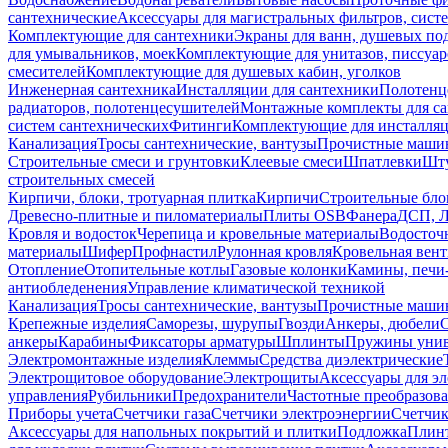
сантехнические
Аксессуары для магистральных фильтров, сист
Комплектующие для сантехники
Экраны для ванн, душевых по
для умывальников, моек
Комплектующие для унитазов, писсуар
смесителей
Комплектующие для душевых кабин, уголков
Инженерная сантехника
Инсталляции для сантехники
Полотенц
радиаторов, полотенцесушителей
Монтажные комплекты для с
систем сантехнических
Фитинги
Комплектующие для инсталля
Канализация
Тросы сантехнические, вантузы
Прочистные маши
Строительные смеси и грунтовки
Клеевые смеси
Шпатлевки
Шту
строительных смесей
Кирпичи, блоки, тротуарная плитка
Кирпичи
Строительные бло
Древесно-плитные и пиломатериалы
Плиты OSB
Фанера
ДСП, 
Кровля и водосток
Черепица и кровельные материалы
Водосточ
материалы
Шифер
Профнастил
Рулонная кровля
Кровельная вен
Отопление
Отопительные котлы
Газовые колонки
Камины, печи
антиобледенения
Управление климатической техникой
Канализация
Тросы сантехнические, вантузы
Прочистные маши
Крепежные изделия
Саморезы, шурупы
Гвозди
Анкеры, дюбели
анкеры
Карабины
Фиксаторы арматуры
Шплинты
Пружины унив
Электромонтажные изделия
Клеммы
Средства диэлектрические
Электрощитовое оборудование
Электрощиты
Аксессуары для э
управления
Рубильники
Предохранители
Частотные преобразов
Приборы учета
Счетчики газа
Счетчики электроэнергии
Счетчи
Аксессуары для напольных покрытий и плитки
Подложка
Плинт