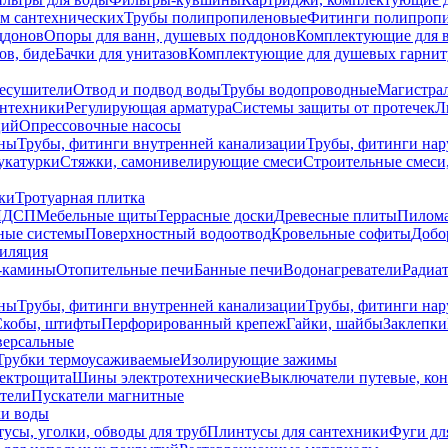
ем сантехнических
Трубы полипропиленовые
Фитинги полипроп
ддонов
Опоры для ванн, душевых поддонов
Комплектующие для 
ов, биде
Бачки для унитазов
Комплектующие для душевых гарнит
есушители
Отвод и подвод воды
Трубы водопроводные
Магистрал
антехники
Регулирующая арматура
Системы защиты от протечек
Л
ций
Опрессовочные насосы
ны
Трубы, фитинги внутренней канализации
Трубы, фитинги на
катурки
Стяжки, самонивелирующие смеси
Строительные смеси,
ки
Тротуарная плитка
ЛДСП
Мебельные щиты
Террасные доски
Древесные плиты
Пилом
ные системы
Поверхностный водоотвод
Кровельные софиты
Добо
тиляция
-камины
Отопительные печи
Банные печи
Водонагреватели
Радиат
ны
Трубы, фитинги внутренней канализации
Трубы, фитинги на
Скобы, штифты
Перфорированный крепеж
Гайки, шайбы
Заклепки
ерсальные
Трубки термоусаживаемые
Изолирующие зажимы
лектрощита
Шины электротехнические
Выключатели путевые, ко
атели
Пускатели магнитные
ки воды
усы, уголки, обводы для труб
Плинтусы для сантехники
Фуги дл