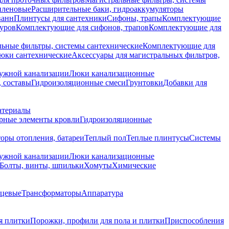
иленовые
Расширительные баки, гидроаккумуляторы
ванн
Плинтусы для сантехники
Сифоны, трапы
Комплектующие
уров
Комплектующие для сифонов, трапов
Комплектующие для
ьные фильтры, системы сантехнические
Комплектующие для
юки сантехнические
Аксессуары для магистральных фильтров,
ружной канализации
Люки канализационные
 составы
Гидроизоляционные смеси
Грунтовки
Добавки для
атериалы
рные элементы кровли
Гидроизоляционные
оры отопления, батареи
Теплый пол
Теплые плинтусы
Системы
ружной канализации
Люки канализационные
Болты, винты, шпильки
Хомуты
Химические
нцевые
Трансформаторы
Аппаратура
я плитки
Порожки, профили для пола и плитки
Приспособления