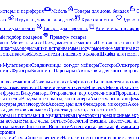
ьютеры и периферия
Мебель
Товары для дома, бакалея
С
мото
Игрушки, товары для детей
Красота и стиль
Здоров
рные украшения
Товары для взрослых
Книги и канцеляри
й подбор подарков
Премиум товары
плиты
Морозильники
Посудомоечные машины
Настольные плиты
 шкафы
Холодильники встраиваемые
Посудомоечные машины вс
встраиваемые
Измельчители пищевых отходов
Шкафы для подогр
чи
Мультиварки
Сэндвичницы, хот-дог мейкеры
Тостеры
Электрог
еницы
Фризеры
Блинницы
Пароварки
Автоклавы для консервиров
ки, кофемашины
Соковыжималки
Кофемолки
Вспениватели молок
ны, измельчители
Планетарные миксеры
Миксеры
Мясорубки
Лом
и фруктов
Вакууматоры
Открывалки, картофелечистки
Проращива
вых печей
Вакуумные пакеты, контейнеры
Аксессуары для кофе
ессуары для мясорубок
Аксессуары для блендеров, миксеров
Аксе
ры для соковыжималок
Средства для ухода за техникой
зоры
ТВ-приставки и медиаплееры
Проекторы
Проекционные эк
сы детские
Умные часы, фитнес-браслеты
Ремешки, аксессуары дл
рты памяти
Объективы
Вспышки
Аксессуары для камер
Сумки и ч
орамки
студии
Студийное освещение
Насадки светоформирующие для фо