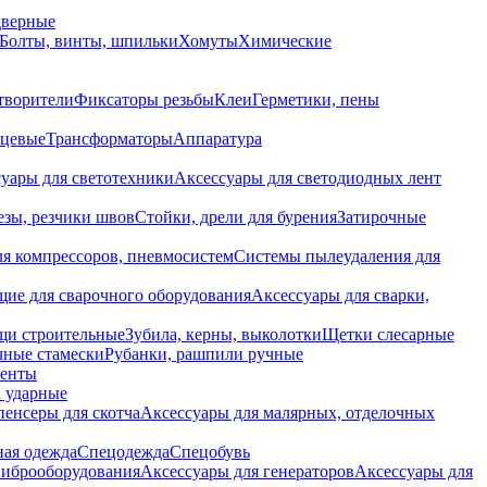
дверные
Болты, винты, шпильки
Хомуты
Химические
творители
Фиксаторы резьбы
Клеи
Герметики, пены
нцевые
Трансформаторы
Аппаратура
уары для светотехники
Аксессуары для светодиодных лент
езы, резчики швов
Стойки, дрели для бурения
Затирочные
ля компрессоров, пневмосистем
Системы пылеудаления для
ие для сварочного оборудования
Аксессуары для сварки,
щи строительные
Зубила, керны, выколотки
Щетки слесарные
чные стамески
Рубанки, рашпили ручные
енты
 ударные
енсеры для скотча
Аксессуары для малярных, отделочных
ная одежда
Спецодежда
Спецобувь
виброоборудования
Аксессуары для генераторов
Аксессуары для