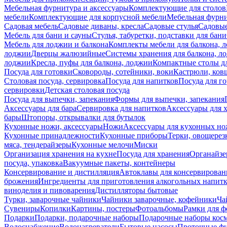
Мебельная фурнитура и аксессуары
Комплектующие для столов
мебели
Комплектующие для корпусной мебели
Мебельная фурн
Садовая мебель
Садовые диваны, кресла
Садовые стулья
Садовые
Мебель для бани и сауны
Стулья, табуретки, подставки для бани
Мебель для лоджии и балкона
Комплекты мебели для балкона, 
лоджии
Дверцы жалюзийные
Системы хранения для балкона, л
лоджии
Кресла, пуфы для балкона, лоджии
Компактные столы дл
Посуда для готовки
Сковороды, сотейники, воки
Кастрюли, ков
Столовая посуда, сервировка
Посуда для напитков
Посуда для г
сервировки
Детская столовая посуда
Посуда для выпечки, запекания
Формы для выпечки, запекания
Аксессуары для бара
Сервировка для напитков
Аксессуары для 
бары
Штопоры, открывалки для бутылок
Кухонные ножи, аксессуары
Ножи
Аксессуары для кухонных н
Кухонные принадлежности
Кухонные приборы
Терки, овощерез
мяса, тендерайзеры
Кухонные мелочи
Миски
Организация хранения на кухне
Посуда для хранения
Органайзе
посуда, упаковка
Вакуумные пакеты, контейнеры
Консервирование и дистилляция
Автоклавы для консервирован
брожения
Ингредиенты для приготовления алкогольных напит
виноделия и пивоварения
Дистилляторы бытовые
Турки, заварочные чайники
Чайники заварочные, кофейники
Ча
Сувениры
Копилки
Картины, постеры
Фотоальбомы
Рамки для ф
Подарки
Подарки, подарочные наборы
Подарочные наборы косм
Водоснабжение
Водонагреватели
Бытовые насосы
Проточные фи