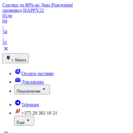
Скидки до 80% ко Дню Рождения!
промокод HAPPY22
01
дн
04
:
54
:
31
г. Минск
Оплата частями
Для юрлиц
Покупателям
Telegram
+375 29
302 10 21
Еще