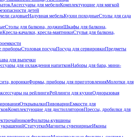
ваток
Аксессуары для мебели
Комплектующие для мягкой
безопасности детей
чели садовые
Надувная мебель
Кухни походные
Столы для сада
вые
Столы для балкона, лоджии
Шкафы для балкона,
ии
Кресла-качалки, кресла-маятники
Стулья для балкона,
роемкости
е приборы
Столовая посуда
Посуда для сервировки
Предметы
укава для выпечки
ссуары для охлаждения напитков
Наборы для бара, мини-
сита, воронки
Формы, приборы для приготовления
Молотки для
аксессуары на рейлинги
Рейлинги для кухни
Одноразовая
вирования
Открывалки
Пивоварни
Емкости для
тков
Комплектующие для дистилляторов
Прессы, дробилки для
лектрочайников
Фильтры-кувшины
я украшений
Статуэтки
Магниты сувенирные
Иконы
ля проточных фильтров
Магистральные фильтры, системы