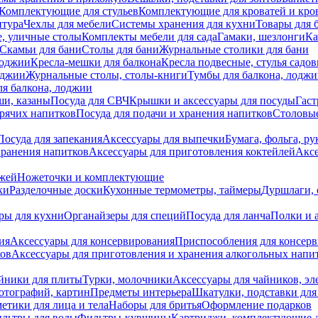
Комплектующие для стульев
Комплектующие для кроватей и кро
итура
Чехлы для мебели
Системы хранения для кухни
Товары для 
, уличные столы
Комплекты мебели для сада
Гамаки, шезлонги
Ка
Скамьи для бани
Столы для бани
Журнальные столики для бани
лоджии
Кресла-мешки для балкона
Кресла подвесные, стулья садо
оджии
Журнальные столы, столы-книги
Тумбы для балкона, лодж
я балкона, лоджии
ши, казаны
Посуда для СВЧ
Крышки и аксессуары для посуды
Гаст
орячих напитков
Посуда для подачи и хранения напитков
Столовы
Посуда для запекания
Аксессуары для выпечки
Бумага, фольга, р
хранения напитков
Аксессуары для приготовления коктейлей
Аксе
ожей
Ножеточки и комплектующие
ки
Разделочные доски
Кухонные термометры, таймеры
Дуршлаги, 
ры для кухни
Органайзеры для специй
Посуда для ланча
Полки и 
ия
Аксессуары для консервирования
Приспособления для консер
ков
Аксессуары для приготовления и хранения алкогольных напи
йники для плиты
Турки, молочники
Аксессуары для чайников, э
отографий, картин
Предметы интерьера
Шкатулки, подставки дл
етики для лица и тела
Наборы для бритья
Оформление подарков
льтры для воды
Фильтры-кувшины
Картриджи, комплектующие д