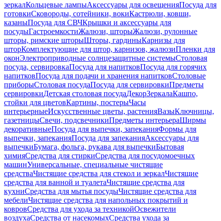
зеркал
Кольцевые лампы
Аксессуары для освещения
Посуда для
готовки
Сковороды, сотейники, воки
Кастрюли, ковши,
казаны
Посуда для СВЧ
Крышки и аксессуары для
посуды
Гастроемкости
Жалюзи, шторы
Жалюзи, рулонные
шторы, римские шторы
Шторы, гардины
Карнизы для
штор
Комплектующие для штор, карнизов, жалюзи
Пленки для
окон
Электроприводные солнцезащитные системы
Столовая
посуда, сервировка
Посуда для напитков
Посуда для горячих
напитков
Посуда для подачи и хранения напитков
Столовые
приборы
Столовая посуда
Посуда для сервировки
Предметы
сервировки
Детская столовая посуда
Декор
Зеркала
Кашпо,
стойки для цветов
Картины, постеры
Часы
интерьерные
Искусственные цветы, растения
Вазы
Ключницы,
газетницы
Свечи, подсвечники
Предметы интерьера
Ширмы
декоративные
Посуда для выпечки, запекания
Формы для
выпечки, запекания
Посуда для запекания
Аксессуары для
выпечки
Бумага, фольга, рукава для выпечки
Бытовая
химия
Средства для стирки
Средства для посудомоечных
машин
Универсальные, специальные чистящие
средства
Чистящие средства для стекол и зеркал
Чистящие
средства для ванной и туалета
Чистящие средства для
кухни
Средства для мытья посуды
Чистящие средства для
мебели
Чистящие средства для напольных покрытий и
ковров
Средства для ухода за техникой
Освежители
воздуха
Средства от насекомых
Средства ухода за