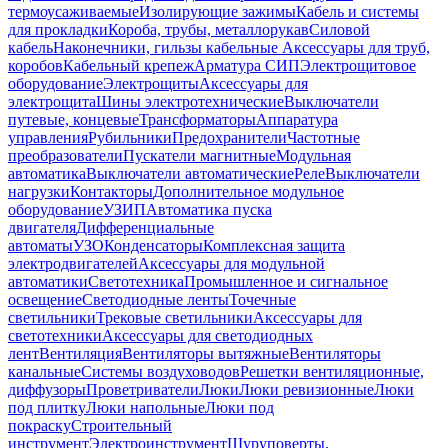
термоусаживаемые
Изолирующие зажимы
Кабель и системы
для прокладки
Короба, трубы, металлорукав
Силовой
кабель
Наконечники, гильзы кабельные
Аксессуары для труб,
коробов
Кабельный крепеж
Арматура СИП
Электрощитовое
оборудование
Электрощиты
Аксессуары для
электрощита
Шины электротехнические
Выключатели
путевые, концевые
Трансформаторы
Аппаратура
управления
Рубильники
Предохранители
Частотные
преобразователи
Пускатели магнитные
Модульная
автоматика
Выключатели автоматические
Реле
Выключатели
нагрузки
Контакторы
Дополнительное модульное
оборудование
УЗИП
Автоматика пуска
двигателя
Дифференциальные
автоматы
УЗО
Конденсаторы
Комплексная защита
электродвигателей
Аксессуары для модульной
автоматики
Светотехника
Промышленное и сигнальное
освещение
Светодиодные ленты
Точечные
светильники
Трековые светильники
Аксессуары для
светотехники
Аксессуары для светодиодных
лент
Вентиляция
Вентиляторы вытяжные
Вентиляторы
канальные
Системы воздуховодов
Решетки вентиляционные,
диффузоры
Проветриватели
Люки
Люки ревизионные
Люки
под плитку
Люки напольные
Люки под
покраску
Строительный
инструмент
Электроинструмент
Шуруповерты,