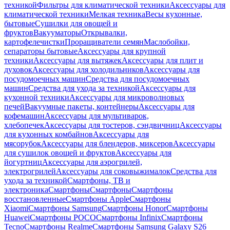
техникой
Фильтры для климатической техники
Аксессуары для
климатической техники
Мелкая техника
Весы кухонные,
бытовые
Сушилки для овощей и
фруктов
Вакууматоры
Открывалки,
картофелечистки
Проращиватели семян
Маслобойки,
сепараторы бытовые
Аксессуары для крупной
техники
Аксессуары для вытяжек
Аксессуары для плит и
духовок
Аксессуары для холодильников
Аксессуары для
посудомоечных машин
Средства для посудомоечных
машин
Средства для ухода за техникой
Аксессуары для
кухонной техники
Аксессуары для микроволновых
печей
Вакуумные пакеты, контейнеры
Аксессуары для
кофемашин
Аксессуары для мультиварок,
хлебопечек
Аксессуары для тостеров, сэндвичниц
Аксессуары
для кухонных комбайнов
Аксессуары для
мясорубок
Аксессуары для блендеров, миксеров
Аксессуары
для сушилок овощей и фруктов
Аксессуары для
йогуртниц
Аксессуары для аэрогрилей,
электрогрилей
Аксессуары для соковыжималок
Средства для
ухода за техникой
Смартфоны, ТВ и
электроника
Смартфоны
Смартфоны
Смартфоны
восстановленные
Смартфоны Apple
Смартфоны
Xiaomi
Смартфоны Samsung
Смартфоны Honor
Смартфоны
Huawei
Смартфоны POCO
Смартфоны Infinix
Смартфоны
Tecno
Смартфоны Realme
Смартфоны Samsung Galaxy S26