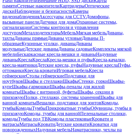
Flash накопители
Внешние HDD, SSD диски
Карты
памяти
Сетевые накопители
Картридеры
Оптические
диски
Наблюдение и безопасность
Камеры
видеонаблюдения
Аксессуары для CCTV
Домофоны,
вызывные панели
Датчики для дома
Охранные системы,
сигнализации
Системы контроля и управления
доступом
Металлодетекторы
Мебель
Мягкая мебель
Диваны,
тахты
Диваны прямые
Диваны угловые
Диваны П-
образные
Кухонные уголки, диваны
Диваны
модульные
Детские диваны
Диваны садовые
Комплекты мягкой
мебели
Бескаркасные кресла-мешки и диваны
Надувные
диваны
Кресла
Кресла
Кресла-мешки и пуфы
Кресла-качалки,
кресла-маятники
Детские кресла, пуфы
Надувные кресла
Пуфы,
оттоманки
Кресла-кровати
Игровая мебель
Кресла
геймерские
Столы геймерские
Подставки для
ноутбуков
Шкафы и стеллажи
Шкафы
Стенки, горки
Шкафы-
купе
Шкафы-гармошки
Шкафы-пеналы для жилой
комнаты
Шкафы с витриной, буфеты
Шкафы, секции в
прихожую
Полки, стеллажи, системы хранения
Шкафы для
ванной комнаты
Вешалки, подставки для зонтов
Комоды,
тумбы
Комоды
Тумбы
Прикроватные тумбы
Обувницы, тумбы в
прихожую
Комоды, тумбы для ванной
Пеленальные столики,
комоды
Тумбы под ТВ
Комоды пластиковые
Кровати и
матрасы
Матрасы
Кровати
Детские кровати
Кроватки для
новорожденных
Надувная мебель
Наматрасники, чехлы на