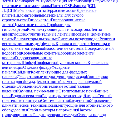
ленты
Поликарбонат
Шумоизоляция
Теплоизоляция
Звукоизоляц
плитные и пиломатериалы
Плиты OSB
Фанера
ДСП,
ЛДСП
Мебельные щиты
Террасные доски
Древесные
плиты
Пиломатериалы
Материалы для сухого
строительства
Гипсокартон
Гипсоволокнистые
листы
Цементные плиты
Профили для
гипсокартона
Комплектующие для гипсокартона
Ленты
армирующие
Уплотнительные ленты
Гипсовые и цементные
плиты
Вентиляторы вытяжные
Системы воздуховодов
Решетки
вентиляционные, диффузоры
Кровля и водосток
Черепица и
кровельные материалы
Водосточные системы
Поверхностный
водоотвод
Кровельные софиты
Доборные элементы
кровли
Гидроизоляционные
материалы
Шифер
Профнастил
Рулонная кровля
Кровельная
вентиляция
Отделка фасада
Фасадные
панели
Сайдинг
Комплектующие для фасадных
панелей
Декоративные штукатурки для фасада
Клинкерная
плитка для фасада
Декоративный камень для наружной
отделки
Отопление
Отопительные котлы
Газовые
колонки
Камины, печи-камины
Отопительные печи
Банные
печи
Водонагреватели
Радиаторы отопления, батареи
Теплый
пол
Теплые плинтусы
Системы антиобледенения
Управление
климатической техникой
Комплектующие для отопительного
оборудования
Стабилизаторы напряжения
Насосы
циркуляционные
Регулирующая арматура
Отвод и подвод