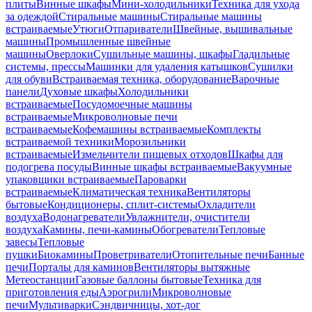
плиты
Винные шкафы
Мини-холодильники
Техника для ухода
за одеждой
Стиральные машины
Стиральные машины
встраиваемые
Утюги
Отпариватели
Швейные, вышивальные
машины
Промышленные швейные
машины
Оверлоки
Сушильные машины, шкафы
Гладильные
системы, прессы
Машинки для удаления катышков
Сушилки
для обуви
Встраиваемая техника, оборудование
Варочные
панели
Духовые шкафы
Холодильники
встраиваемые
Посудомоечные машины
встраиваемые
Микроволновые печи
встраиваемые
Кофемашины встраиваемые
Комплекты
встраиваемой техники
Морозильники
встраиваемые
Измельчители пищевых отходов
Шкафы для
подогрева посуды
Винные шкафы встраиваемые
Вакуумные
упаковщики встраиваемые
Пароварки
встраиваемые
Климатическая техника
Вентиляторы
бытовые
Кондиционеры, сплит-системы
Охладители
воздуха
Водонагреватели
Увлажнители, очистители
воздуха
Камины, печи-камины
Обогреватели
Тепловые
завесы
Тепловые
пушки
Биокамины
Проветриватели
Отопительные печи
Банные
печи
Порталы для каминов
Вентиляторы вытяжные
Метеостанции
Газовые баллоны бытовые
Техника для
приготовления еды
Аэрогрили
Микроволновые
печи
Мультиварки
Сэндвичницы, хот-дог