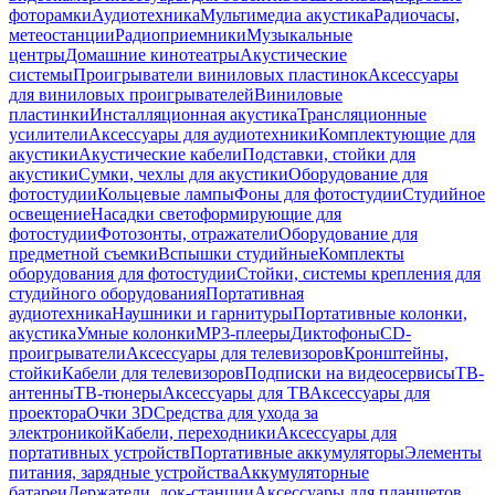
фоторамки
Аудиотехника
Мультимедиа акустика
Радиочасы,
метеостанции
Радиоприемники
Музыкальные
центры
Домашние кинотеатры
Акустические
системы
Проигрыватели виниловых пластинок
Аксессуары
для виниловых проигрывателей
Виниловые
пластинки
Инсталляционная акустика
Трансляционные
усилители
Аксессуары для аудиотехники
Комплектующие для
акустики
Акустические кабели
Подставки, стойки для
акустики
Сумки, чехлы для акустики
Оборудование для
фотостудии
Кольцевые лампы
Фоны для фотостудии
Студийное
освещение
Насадки светоформирующие для
фотостудии
Фотозонты, отражатели
Оборудование для
предметной съемки
Вспышки студийные
Комплекты
оборудования для фотостудии
Стойки, системы крепления для
студийного оборудования
Портативная
аудиотехника
Наушники и гарнитуры
Портативные колонки,
акустика
Умные колонки
MP3-плееры
Диктофоны
CD-
проигрыватели
Аксессуары для телевизоров
Кронштейны,
стойки
Кабели для телевизоров
Подписки на видеосервисы
ТВ-
антенны
ТВ-тюнеры
Аксессуары для ТВ
Аксессуары для
проектора
Очки 3D
Средства для ухода за
электроникой
Кабели, переходники
Аксессуары для
портативных устройств
Портативные аккумуляторы
Элементы
питания, зарядные устройства
Аккумуляторные
батареи
Держатели, док-станции
Аксессуары для планшетов,