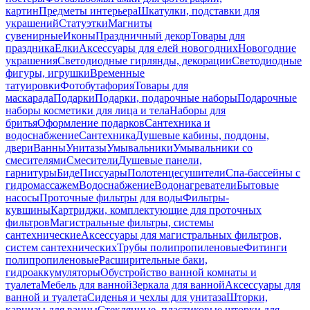
картин
Предметы интерьера
Шкатулки, подставки для
украшений
Статуэтки
Магниты
сувенирные
Иконы
Праздничный декор
Товары для
праздника
Елки
Аксессуары для елей новогодних
Новогодние
украшения
Светодиодные гирлянды, декорации
Светодиодные
фигуры, игрушки
Временные
татуировки
Фотобутафория
Товары для
маскарада
Подарки
Подарки, подарочные наборы
Подарочные
наборы косметики для лица и тела
Наборы для
бритья
Оформление подарков
Сантехника и
водоснабжение
Сантехника
Душевые кабины, поддоны,
двери
Ванны
Унитазы
Умывальники
Умывальники со
смесителями
Смесители
Душевые панели,
гарнитуры
Биде
Писсуары
Полотенцесушители
Спа-бассейны с
гидромассажем
Водоснабжение
Водонагреватели
Бытовые
насосы
Проточные фильтры для воды
Фильтры-
кувшины
Картриджи, комплектующие для проточных
фильтров
Магистральные фильтры, системы
сантехнические
Аксессуары для магистральных фильтров,
систем сантехнических
Трубы полипропиленовые
Фитинги
полипропиленовые
Расширительные баки,
гидроаккумуляторы
Обустройство ванной комнаты и
туалета
Мебель для ванной
Зеркала для ванной
Аксессуары для
ванной и туалета
Сиденья и чехлы для унитаза
Шторки,
карнизы для ванны
Стеклянные, пластиковые шторки для