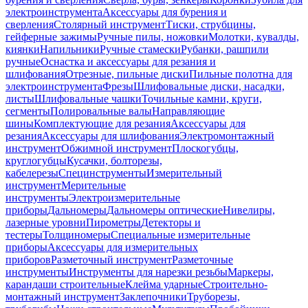
электроинструмента
Аксессуары для бурения и
сверления
Столярный инструмент
Тиски, струбцины,
гейферные зажимы
Ручные пилы, ножовки
Молотки, кувалды,
киянки
Напильники
Ручные стамески
Рубанки, рашпили
ручные
Оснастка и аксессуары для резания и
шлифования
Отрезные, пильные диски
Пильные полотна для
электроинструмента
Фрезы
Шлифовальные диски, насадки,
листы
Шлифовальные чашки
Точильные камни, круги,
сегменты
Полировальные валы
Направляющие
шины
Комплектующие для резания
Аксессуары для
резания
Аксессуары для шлифования
Электромонтажный
инструмент
Обжимной инструмент
Плоскогубцы,
круглогубцы
Кусачки, болторезы,
кабелерезы
Специнструменты
Измерительный
инструмент
Мерительные
инструменты
Электроизмерительные
приборы
Дальномеры
Дальномеры оптические
Нивелиры,
лазерные уровни
Пирометры
Детекторы и
тестеры
Толщиномеры
Специальные измерительные
приборы
Аксессуары для измерительных
приборов
Разметочный инструмент
Разметочные
инструменты
Инструменты для нарезки резьбы
Маркеры,
карандаши строительные
Клейма ударные
Строительно-
монтажный инструмент
Заклепочники
Труборезы,