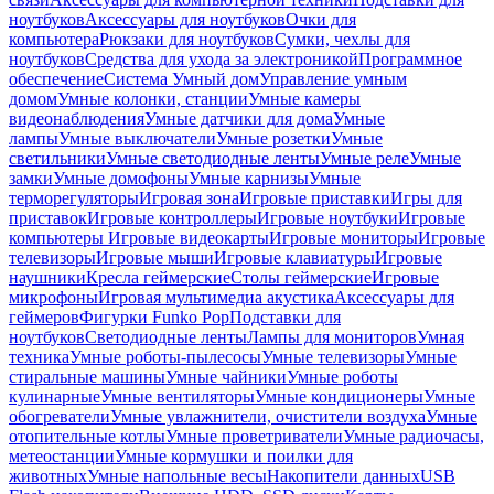
ноутбуков
Аксессуары для ноутбуков
Очки для
компьютера
Рюкзаки для ноутбуков
Сумки, чехлы для
ноутбуков
Средства для ухода за электроникой
Программное
обеспечение
Система Умный дом
Управление умным
домом
Умные колонки, станции
Умные камеры
видеонаблюдения
Умные датчики для дома
Умные
лампы
Умные выключатели
Умные розетки
Умные
светильники
Умные светодиодные ленты
Умные реле
Умные
замки
Умные домофоны
Умные карнизы
Умные
терморегуляторы
Игровая зона
Игровые приставки
Игры для
приставок
Игровые контроллеры
Игровые ноутбуки
Игровые
компьютеры
Игровые видеокарты
Игровые мониторы
Игровые
телевизоры
Игровые мыши
Игровые клавиатуры
Игровые
наушники
Кресла геймерские
Столы геймерские
Игровые
микрофоны
Игровая мультимедиа акустика
Аксессуары для
геймеров
Фигурки Funko Pop
Подставки для
ноутбуков
Светодиодные ленты
Лампы для мониторов
Умная
техника
Умные роботы-пылесосы
Умные телевизоры
Умные
стиральные машины
Умные чайники
Умные роботы
кулинарные
Умные вентиляторы
Умные кондиционеры
Умные
обогреватели
Умные увлажнители, очистители воздуха
Умные
отопительные котлы
Умные проветриватели
Умные радиочасы,
метеостанции
Умные кормушки и поилки для
животных
Умные напольные весы
Накопители данных
USB