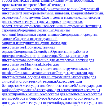
трубогибы
Ножи строительные
Мультитулы
Пробойники,
просекатели отверстий
Ломы
Степлеры
механические
Стеклорезы
Прикаточные валики
Отделочный
инструмент
Плиткорезы
Кельмы, шпатели, гладилки
Малярный,
отделочный инструмент
Скотч, ленты малярные
Диспенсеры
для скотча
Аксессуары для малярных, отделочных
работ
Пленки строительные
Лестницы и стремянки
Лестницы,
стремянки
Чердачные лестницы
Элементы
лестниц
Подъемники строительные
Спецодежда и средства
защиты
Средства индивидуальной
защиты
Огнетушители
Сумки, пояса для
инструментов
Производственная
одежда
Спецодежда
Спецобувь
Организация рабочего
пространства
Фонари, прожекторы
Кейсы, ящики для
инструментов
Оборудование для мастерской
Тележки для
инструментов
Магниты
Шкафы для
инструментов
Комплектующие для инструментальных
шкафов
Стеллажи металлические
Стенды, держатели для
инструментов
Поддоны для инструментов
Аксессуары для
силовой и строительной техники
Аксессуары для
бензорезов
Аксессуары для бетоносмесителей
Аксессуары для
виброоборудования
Аксессуары для генераторов
Аксессуары
для затирочных машин
Аксессуары для мотопомп
Аксессуары
для мотобуров и бензобуров
Аксессуары для строительного
инструмента
Аксессуары пневмооборудования
Аксессуары для