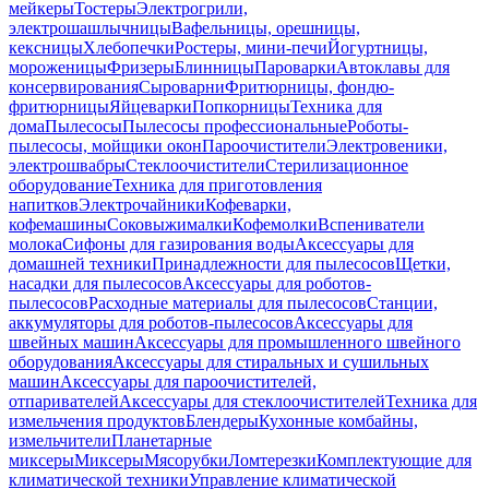
мейкеры
Тостеры
Электрогрили,
электрошашлычницы
Вафельницы, орешницы,
кексницы
Хлебопечки
Ростеры, мини-печи
Йогуртницы,
мороженицы
Фризеры
Блинницы
Пароварки
Автоклавы для
консервирования
Сыроварни
Фритюрницы, фондю-
фритюрницы
Яйцеварки
Попкорницы
Техника для
дома
Пылесосы
Пылесосы профессиональные
Роботы-
пылесосы, мойщики окон
Пароочистители
Электровеники,
электрошвабры
Стеклоочистители
Стерилизационное
оборудование
Техника для приготовления
напитков
Электрочайники
Кофеварки,
кофемашины
Соковыжималки
Кофемолки
Вспениватели
молока
Сифоны для газирования воды
Аксессуары для
домашней техники
Принадлежности для пылесосов
Щетки,
насадки для пылесосов
Аксессуары для роботов-
пылесосов
Расходные материалы для пылесосов
Станции,
аккумуляторы для роботов-пылесосов
Аксессуары для
швейных машин
Аксессуары для промышленного швейного
оборудования
Аксессуары для стиральных и сушильных
машин
Аксессуары для пароочистителей,
отпаривателей
Аксессуары для стеклоочистителей
Техника для
измельчения продуктов
Блендеры
Кухонные комбайны,
измельчители
Планетарные
миксеры
Миксеры
Мясорубки
Ломтерезки
Комплектующие для
климатической техники
Управление климатической