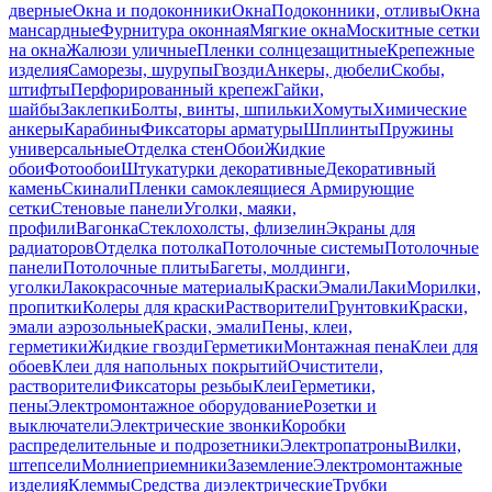
дверные
Окна и подоконники
Окна
Подоконники, отливы
Окна
мансардные
Фурнитура оконная
Мягкие окна
Москитные сетки
на окна
Жалюзи уличные
Пленки солнцезащитные
Крепежные
изделия
Саморезы, шурупы
Гвозди
Анкеры, дюбели
Скобы,
штифты
Перфорированный крепеж
Гайки,
шайбы
Заклепки
Болты, винты, шпильки
Хомуты
Химические
анкеры
Карабины
Фиксаторы арматуры
Шплинты
Пружины
универсальные
Отделка стен
Обои
Жидкие
обои
Фотообои
Штукатурки декоративные
Декоративный
камень
Скинали
Пленки самоклеящиеся
Армирующие
сетки
Стеновые панели
Уголки, маяки,
профили
Вагонка
Стеклохолсты, флизелин
Экраны для
радиаторов
Отделка потолка
Потолочные системы
Потолочные
панели
Потолочные плиты
Багеты, молдинги,
уголки
Лакокрасочные материалы
Краски
Эмали
Лаки
Морилки,
пропитки
Колеры для краски
Растворители
Грунтовки
Краски,
эмали аэрозольные
Краски, эмали
Пены, клеи,
герметики
Жидкие гвозди
Герметики
Монтажная пена
Клеи для
обоев
Клеи для напольных покрытий
Очистители,
растворители
Фиксаторы резьбы
Клеи
Герметики,
пены
Электромонтажное оборудование
Розетки и
выключатели
Электрические звонки
Коробки
распределительные и подрозетники
Электропатроны
Вилки,
штепсели
Молниеприемники
Заземление
Электромонтажные
изделия
Клеммы
Средства диэлектрические
Трубки