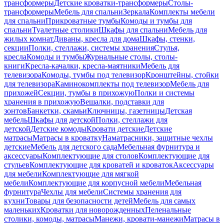
трансформеры
Детские кроватки-трансформеры
Столы-
трансформеры
Мебель для спальни
Зеркала
Комплекты мебели
для спальни
Прикроватные тумбы
Комоды и тумбы для
спальни
Туалетные столики
Шкафы для спальни
Мебель для
жилых комнат
Диваны, кресла для дома
Шкафы, стенки,
секции
Полки, стеллажи, системы хранения
Стулья,
кресла
Комоды и тумбы
Журнальные столы, столы-
книги
Кресла-качалки, кресла-маятники
Мебель для
телевизора
Комоды, тумбы под телевизор
Кронштейны, стойки
для телевизора
Каминокомплекты под телевизор
Мебель для
прихожей
Секции, тумбы в прихожую
Полки и системы
хранения в прихожую
Вешалки, подставки для
зонтов
Банкетки, скамьи
Ключницы, газетницы
Детская
мебель
Шкафы для детской
Полки, стеллажи для
детской
Детские комоды
Кровати детские
Детские
матрасы
Матрасы в кроватку
Наматрасники, защитные чехлы
детские
Мебель для детского сада
Мебельная фурнитура и
аксессуары
Комплектующие для столов
Комплектующие для
стульев
Комплектующие для кроватей и кроваток
Аксессуары
для мебели
Комплектующие для мягкой
мебели
Комплектующие для корпусной мебели
Мебельная
фурнитура
Чехлы для мебели
Системы хранения для
кухни
Товары для безопасности детей
Мебель для самых
маленьких
Кроватки для новорожденных
Пеленальные
столики, комоды, матрасы
Манежи, кровати-манежи
Матрасы в