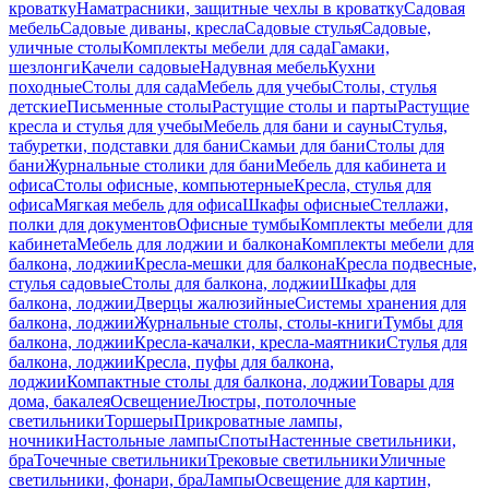
кроватку
Наматрасники, защитные чехлы в кроватку
Садовая
мебель
Садовые диваны, кресла
Садовые стулья
Садовые,
уличные столы
Комплекты мебели для сада
Гамаки,
шезлонги
Качели садовые
Надувная мебель
Кухни
походные
Столы для сада
Мебель для учебы
Столы, стулья
детские
Письменные столы
Растущие столы и парты
Растущие
кресла и стулья для учебы
Мебель для бани и сауны
Стулья,
табуретки, подставки для бани
Скамьи для бани
Столы для
бани
Журнальные столики для бани
Мебель для кабинета и
офиса
Столы офисные, компьютерные
Кресла, стулья для
офиса
Мягкая мебель для офиса
Шкафы офисные
Стеллажи,
полки для документов
Офисные тумбы
Комплекты мебели для
кабинета
Мебель для лоджии и балкона
Комплекты мебели для
балкона, лоджии
Кресла-мешки для балкона
Кресла подвесные,
стулья садовые
Столы для балкона, лоджии
Шкафы для
балкона, лоджии
Дверцы жалюзийные
Системы хранения для
балкона, лоджии
Журнальные столы, столы-книги
Тумбы для
балкона, лоджии
Кресла-качалки, кресла-маятники
Стулья для
балкона, лоджии
Кресла, пуфы для балкона,
лоджии
Компактные столы для балкона, лоджии
Товары для
дома, бакалея
Освещение
Люстры, потолочные
светильники
Торшеры
Прикроватные лампы,
ночники
Настольные лампы
Споты
Настенные светильники,
бра
Точечные светильники
Трековые светильники
Уличные
светильники, фонари, бра
Лампы
Освещение для картин,