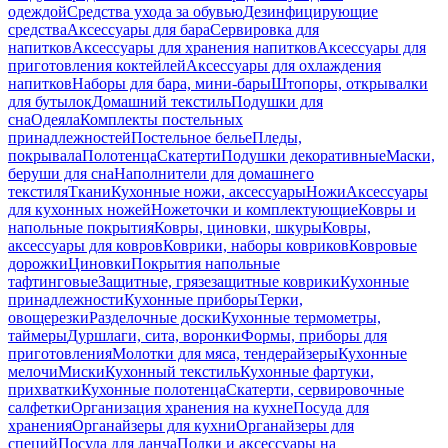
одеждой
Средства ухода за обувью
Дезинфицирующие
средства
Аксессуары для бара
Сервировка для
напитков
Аксессуары для хранения напитков
Аксессуары для
приготовления коктейлей
Аксессуары для охлаждения
напитков
Наборы для бара, мини-бары
Штопоры, открывалки
для бутылок
Домашний текстиль
Подушки для
сна
Одеяла
Комплекты постельных
принадлежностей
Постельное белье
Пледы,
покрывала
Полотенца
Скатерти
Подушки декоративные
Маски,
беруши для сна
Наполнители для домашнего
текстиля
Ткани
Кухонные ножи, аксессуары
Ножи
Аксессуары
для кухонных ножей
Ножеточки и комплектующие
Ковры и
напольные покрытия
Ковры, циновки, шкуры
Ковры,
аксессуары для ковров
Коврики, наборы ковриков
Ковровые
дорожки
Циновки
Покрытия напольные
тафтинговые
Защитные, грязезащитные коврики
Кухонные
принадлежности
Кухонные приборы
Терки,
овощерезки
Разделочные доски
Кухонные термометры,
таймеры
Дуршлаги, сита, воронки
Формы, приборы для
приготовления
Молотки для мяса, тендерайзеры
Кухонные
мелочи
Миски
Кухонный текстиль
Кухонные фартуки,
прихватки
Кухонные полотенца
Скатерти, сервировочные
салфетки
Организация хранения на кухне
Посуда для
хранения
Органайзеры для кухни
Органайзеры для
специй
Посуда для ланча
Полки и аксессуары на