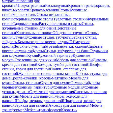
матрас
Основания для
кроватей
Подматрасники
Раскладушки
Кровати-трансформеры,
шкафы-кровати
Кровати-домики
Столы
Кухонные
столы
Барные столы
Столы письменные,
компьютерные
Детские столы
Туалетные столики
Журнальные
столы
Садовые столы
Растущие столы и парты
Столы,
журнальные столики для бани
Приставные
столики
Консольные столики
Обеденные группы
Столы-
книги
Стулья
Кухонные стулья, табуреты
Барные стулья,
табуреты
Компьютерные кресла, стулья
Геймерские
кресла
Детские стулья, табуреты
Банкетки, скамьи
Садовые
кресла, стулья, табуреты
Стулья, табуреты для бани
Стульчики
для кормления
Кухня
Кухонный гарнитур
Кухонные
модули
Столешницы для кухни
Мебель для гостиной
Диваны,
кресла для гостиной
Комоды, тумбы для гостиной
Шкафы,
стенки, горки для гостиной
Полки, стеллажи для
гостиной
Журнальные столы, столы-книги
Кресла, стулья для
дома
Кресла-качалки, кресла-маятники
Мебель для
кухни
Столы, столики
Стулья для кухни
Стулья, табуреты
барные
Кухонный гарнитур
Кухонные модули
Кухонные
уголки, диваны
Стульчики для кормления
Системы хранения
для кухни
Мебель для ванной
Тумбы, консоли для
ванной
Шкафы, пеналы для ванной
Шкафчики, полки для
ванной
Зеркала для ванной
Аксессуары для ванной
Мебель-
трансформер
Мебель-трансформер
Кровати-