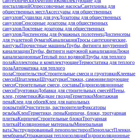
сантехнических
Фитинги
Комплектующие для
инсталляций
Опрессовочные насосы
Сантехника для
общественных мест
Аксессуары для общественных
санузлов
Сушилки для рук
Дозаторы для общественных
санузлов
Сенсорные дозаторы для общественных
санузлов
Локтевые дозаторы для общественных
санузлов
Диспенсеры для бумажных полотенец
Диспенсеры
для туалетной бумаги
Канализация
Тросы сантехнические,
вантузы
Прочистные машины
Трубы, фитинги внутренней
канализации
Трубы, фитинги наружной канализации
Люки
канализационные
Теплый пол водяной
Трубы для теплого
пола
Коллекторы и комплектующие
Термостатика для теплого
пола
Автоматика для теплого
пола
Строительство
Строительные смеси и грунтовки
Клеевые
смеси
Шпатлевки
Штукатурки
Стяжки, самонивелирующие
смеси
Строительные смеси, составы
Гидроизоляционные
смеси
Грунтовки
Добавки для строительных смесей
Пены,
клеи, герметики
Жидкие гвозди
Герметики
Монтажная
пена
Клеи для обоев
Клеи для напольных
покрытий
Очистители, растворители
Фиксаторы
резьбы
Клеи
Герметики, пены
Кирпичи, блоки, тротуарная
плитка
Кирпичи
Строительные блоки
Тротуарная
плитка
Изоляционные материалы
Минеральная
вата
Экструдированный пенополистирол
Пенопласт
Пленки,
мембраны
Отражающая теплоизоляция
Гидроизоляционные