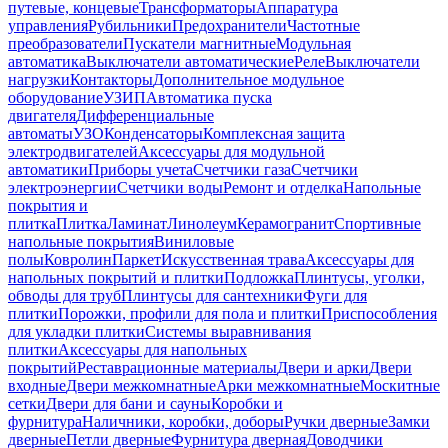
путевые, концевые
Трансформаторы
Аппаратура
управления
Рубильники
Предохранители
Частотные
преобразователи
Пускатели магнитные
Модульная
автоматика
Выключатели автоматические
Реле
Выключатели
нагрузки
Контакторы
Дополнительное модульное
оборудование
УЗИП
Автоматика пуска
двигателя
Дифференциальные
автоматы
УЗО
Конденсаторы
Комплексная защита
электродвигателей
Аксессуары для модульной
автоматики
Приборы учета
Счетчики газа
Счетчики
электроэнергии
Счетчики воды
Ремонт и отделка
Напольные
покрытия и
плитка
Плитка
Ламинат
Линолеум
Керамогранит
Спортивные
напольные покрытия
Виниловые
полы
Ковролин
Паркет
Искусственная трава
Аксессуары для
напольных покрытий и плитки
Подложка
Плинтусы, уголки,
обводы для труб
Плинтусы для сантехники
Фуги для
плитки
Порожки, профили для пола и плитки
Приспособления
для укладки плитки
Системы выравнивания
плитки
Аксессуары для напольных
покрытий
Реставрационные материалы
Двери и арки
Двери
входные
Двери межкомнатные
Арки межкомнатные
Москитные
сетки
Двери для бани и сауны
Коробки и
фурнитура
Наличники, коробки, доборы
Ручки дверные
Замки
дверные
Петли дверные
Фурнитура дверная
Доводчики