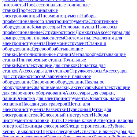
пистолеты
Профессиональные точильные
станки
Профессиональные
электроножницы
Пневмоинструмент
Наборы
профессионального электроинструмента
Строительное
оборудование
Компрессоры
Тепловые пушки
Пылесосы
профессиональные
Стружкоотсосы
Домкраты
Аксессуары для
компрессоров, пневмосистем
Системы пылеудаления для
электроинструмента
Пневмоинструмент
Станки и
оборудование
Деревообрабатывающие
станки
Ленточнопильные станки
Металлообрабатывающие
станки
Плиткорезные станки
Точильные
станки
Комплектующие для станков
Оснастка для
станков
Аксессуары для станков
Стружкоотсосы
Аксессуары
для стружкоотсосов
Сварочное и паяльное
оборудование
Сварочное оборудование
Паяльное
оборудование
Сварочные маски, аксессуары
Комплектующие
для сварочного оборудования
Аксессуары для сварки,
пайки
Оснастка для электроинструмента
Оснастка, наборы
оснастки
Насадки для граверов
Щетки для
электроинструмента
Развертки
Пуансоны
Щетки для
электродвигателей
Слесарный инструмент
Наборы
инструментов
Головки, биты
Гаечные ключи
Отвертки, наборы
отверток
Ножницы слесарные
Клещи строительные
Зубила,
керны, выколотки
Щетки слесарные
Оснастка и аксессуары для
бурения и сверления
Сверла, буры, зенкеры
Коронки
Зубила для