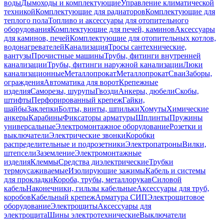
воды
Дымоходы и комплектующие
Управление климатической
техникой
Комплектующие для радиаторов
Комплектующие для
теплого пола
Топливо и аксессуары для отопительного
оборудования
Комплектующие для печей, каминов
Аксессуары
для каминов, печей
Комплектующие для отопительных котлов,
водонагревателей
Канализация
Тросы сантехнические,
вантузы
Прочистные машины
Трубы, фитинги внутренней
канализации
Трубы, фитинги наружной канализации
Люки
канализационные
Металлопрокат
Металлопрокат
Сваи
Заборы,
ограждения
Автоматика для ворот
Крепежные
изделия
Саморезы, шурупы
Гвозди
Анкеры, дюбели
Скобы,
штифты
Перфорированный крепеж
Гайки,
шайбы
Заклепки
Болты, винты, шпильки
Хомуты
Химические
анкеры
Карабины
Фиксаторы арматуры
Шплинты
Пружины
универсальные
Электромонтажное оборудование
Розетки и
выключатели
Электрические звонки
Коробки
распределительные и подрозетники
Электропатроны
Вилки,
штепсели
Заземление
Электромонтажные
изделия
Клеммы
Средства диэлектрические
Трубки
термоусаживаемые
Изолирующие зажимы
Кабель и системы
для прокладки
Короба, трубы, металлорукав
Силовой
кабель
Наконечники, гильзы кабельные
Аксессуары для труб,
коробов
Кабельный крепеж
Арматура СИП
Электрощитовое
оборудование
Электрощиты
Аксессуары для
электрощита
Шины электротехнические
Выключатели