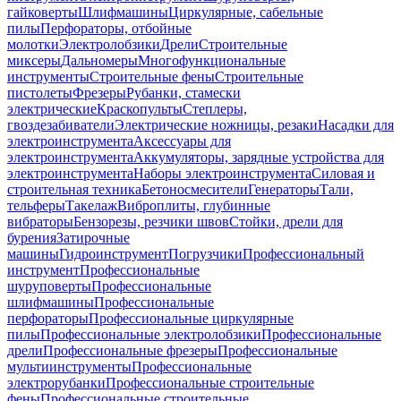
гайковерты
Шлифмашины
Циркулярные, сабельные
пилы
Перфораторы, отбойные
молотки
Электролобзики
Дрели
Строительные
миксеры
Дальномеры
Многофункциональные
инструменты
Строительные фены
Строительные
пистолеты
Фрезеры
Рубанки, стамески
электрические
Краскопульты
Степлеры,
гвоздезабиватели
Электрические ножницы, резаки
Насадки для
электроинструмента
Аксессуары для
электроинструмента
Аккумуляторы, зарядные устройства для
электроинструмента
Наборы электроинструмента
Силовая и
строительная техника
Бетоносмесители
Генераторы
Тали,
тельферы
Такелаж
Виброплиты, глубинные
вибраторы
Бензорезы, резчики швов
Стойки, дрели для
бурения
Затирочные
машины
Гидроинструмент
Погрузчики
Профессиональный
инструмент
Профессиональные
шуруповерты
Профессиональные
шлифмашины
Профессиональные
перфораторы
Профессиональные циркулярные
пилы
Профессиональные электролобзики
Профессиональные
дрели
Профессиональные фрезеры
Профессиональные
мультиинструменты
Профессиональные
электрорубанки
Профессиональные строительные
фены
Профессиональные строительные