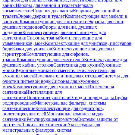
ванны
Наборы для ванной и туалета
Зеркала
косметические
Сиденья для ванны
Коврики для ванной и
туалета
Экран-дверки в туалет
Комплектующие для мебели в
ванную
Комплектующие для сантехники
Экраны для ванн,
душевых поддонов
Опоры для ванн, душевых
поддонов
Комплектующие для ванн
Плинтусы для
сантехники
Сифоны, трапы
Комплектующие для
умывальников, моек
Комплектующие для унитазов, писсуаров,
биде
Бачки для унитазов
Комплектующие для душевых
гарнитуров
Комплектующие для сифонов,
трапов
Комплектующие для смесителей
Комплектующие для
душевых кабин, уголков
Сантехника для кухни
Кухонные
мойки
Кухонные мойки со смесителями
Смесители для
кухонных моек
Измельчители пищевых отходов
Системы для
очистки питьевой воды
Сифоны для кухонных
моек
Комплектующие для кухонных моек
Инженерная
сантехника
Инсталляции для
сантехники
Полотенцесушители
Отвод и подвод воды
Трубы
водопроводные
Магистральные фильтры, системы
сантехнические
Комплектующие для радиаторов,
полотенцесушителей
Монтажные комплекты для
сантехники
Регулирующая арматура
Системы защиты от
протечек
Люки сантехнические
Аксессуары для
магистральных фильтров, систем