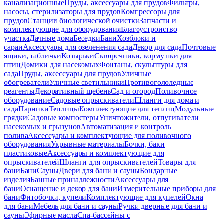
канализационные
Пруды, аксессуары для прудов
Фильтры,
насосы, стерилизаторы для прудов
Компрессоры для
прудов
Станции биологической очистки
Запчасти и
комплектующие для оборудования
Благоустройство
участка
Дачные дома
Беседки
Бани
Хозблоки и
сараи
Аксессуары для озеленения сада
Декор для сада
Почтовые
ящики, таблички
Козырьки
Скворечники, кормушки для
птиц
Домики для насекомых
Фонтаны, скульптуры для
сада
Пруды, аксессуары для прудов
Уличные
обогреватели
Уличные светильники
Противогололедные
реагенты
Декоративный щебень
Сад и огород
Поливочное
оборудование
Садовые опрыскиватели
Шланги для дома и
сада
Парники
Теплицы
Комплектующие для теплиц
Модульные
грядки
Садовые компостеры
Уничтожители, отпугиватели
насекомых и грызунов
Автоматизация и контроль
полива
Аксессуары и комплектующие для поливочного
оборудования
Укрывные материалы
Бочки, баки
пластиковые
Аксессуары и комплектующие для
опрыскивателей
Шланги для опрыскивателей
Товары для
бани
Бани
Сауны
Двери для бани и сауны
Бондарные
изделия
Банные принадлежности
Аксессуары для
бани
Оснащение и декор для бани
Измерительные приборы для
бани
Фитобочки, купели
Комплектующие для купелей
Окна
для бани
Мебель для бани и сауны
Ручки дверные для бани и
сауны
Эфирные масла
Спа-бассейны с