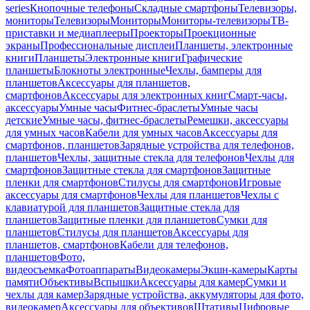
series
Кнопочные телефоны
Складные смартфоны
Телевизоры,
мониторы
Телевизоры
Мониторы
Мониторы-телевизоры
ТВ-
приставки и медиаплееры
Проекторы
Проекционные
экраны
Профессиональные дисплеи
Планшеты, электронные
книги
Планшеты
Электронные книги
Графические
планшеты
Блокноты электронные
Чехлы, бамперы для
планшетов
Аксессуары для планшетов,
смартфонов
Аксессуары для электронных книг
Смарт-часы,
аксессуары
Умные часы
Фитнес-браслеты
Умные часы
детские
Умные часы, фитнес-браслеты
Ремешки, аксессуары
для умных часов
Кабели для умных часов
Аксессуары для
смартфонов, планшетов
Зарядные устройства для телефонов,
планшетов
Чехлы, защитные стекла для телефонов
Чехлы для
смартфонов
Защитные стекла для смартфонов
Защитные
пленки для смартфонов
Стилусы для смартфонов
Игровые
аксессуары для смартфонов
Чехлы для планшетов
Чехлы с
клавиатурой для планшетов
Защитные стекла для
планшетов
Защитные пленки для планшетов
Сумки для
планшетов
Стилусы для планшетов
Аксессуары для
планшетов, смартфонов
Кабели для телефонов,
планшетов
Фото,
видеосъемка
Фотоаппараты
Видеокамеры
Экшн-камеры
Карты
памяти
Объективы
Вспышки
Аксессуары для камер
Сумки и
чехлы для камер
Зарядные устройства, аккумуляторы для фото,
видеокамер
Аксессуары для объективов
Штативы
Цифровые