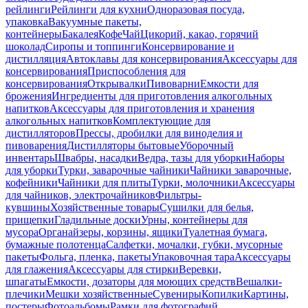
рейлинги
Рейлинги для кухни
Одноразовая посуда,
упаковка
Вакуумные пакеты,
контейнеры
Бакалея
Кофе
Чай
Цикорий, какао, горячий
шоколад
Сиропы и топпинги
Консервирование и
дистилляция
Автоклавы для консервирования
Аксессуары для
консервирования
Приспособления для
консервирования
Открывалки
Пивоварни
Емкости для
брожения
Ингредиенты для приготовления алкогольных
напитков
Аксессуары для приготовления и хранения
алкогольных напитков
Комплектующие для
дистилляторов
Прессы, дробилки для виноделия и
пивоварения
Дистилляторы бытовые
Уборочный
инвентарь
Швабры, насадки
Ведра, тазы для уборки
Наборы
для уборки
Турки, заварочные чайники
Чайники заварочные,
кофейники
Чайники для плиты
Турки, молочники
Аксессуары
для чайников, электрочайников
Фильтры-
кувшины
Хозяйственные товары
Сушилки для белья,
прищепки
Гладильные доски
Урны, контейнеры для
мусора
Органайзеры, корзины, ящики
Туалетная бумага,
бумажные полотенца
Салфетки, мочалки, губки, мусорные
пакеты
Фольга, пленка, пакеты
Упаковочная тара
Аксессуары
для глажения
Аксессуары для стирки
Веревки,
шпагаты
Емкости, дозаторы для моющих средств
Вешалки-
плечики
Мешки хозяйственные
Сувениры
Копилки
Картины,
постеры
Фотоальбомы
Рамки для фотографий,