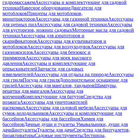
гидромассажем
Аксессуары и комплектующие для садовой
техники
Навесное оборудование
Двигатели для
мотоблоков
Прицепы для мотоблоков,
минитракторов
Аксессуары для газонной техники
Аксессуары
для цепных пил
Аксессуары для садовой техники
Аксессуары
для кусторезов, ножниц садовых
Моторные масла для садовой
техники
Аксессуары для аэратоторов и
скарификаторов
Аксессуары для культиваторов и
мотоблоков
Аксессуары для воздуходувок
Аксессуары для
газонокосилок
Аксессуары для бензокос и
триммеров
Аксессуары для моек высокого
давления
Аксессуары и комплектующие для
опрыскивателей
Запчасти для садовых
измельчителей
Аксессуары для отдыха на природе
Аксессуары
для гриля
Посуда для гриля
Дополнительное оснащение для
грилей
Аксессуары для мангалов, тандыров
Шампуры,
решетки для мангалов
Аксессуары для
копчения
Комплектующие для батутов
Средства для
розжига
Аксессуары для уничтожителей
насекомых
Аксессуары для садовой мебели
Аксессуары для
сумок-холодильников
Аксессуары и комплектующие для
бассейнов
Аксессуары для бассейнов
Химия для
бассейнов
Дачные души и туалеты
Умывальники, души для
дачи
Биотуалеты
Туалеты для дачи
Средства для биотуалетов,
биоактиваторы
Садовые инструменты
Лестницы,