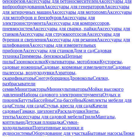
бензорезов
Аксессуары для бетоносмесителей
Аксессуары для
виброоборудования
Аксессуары для генераторов
Аксессуары
для затирочных машин
Аксессуары для мотопомп
Аксессуары
для мотобуров и бензобуров
Аксессуары для
электроинструмента
Аксессуары для компрессоров,
пневмосистем
Аксессуары для сварки, пайки
Аксессуары для
станков
Аксессуары для стружкоотсосов
Аксессуары для
бурения и сверления
Аксессуары для резания
Аксессуары для
шлифования
Аксессуары для измерительных
приборов
Аксессуары для станков
Дом и сад
Садовая
техника
Триммеры, бензокосы
Цепные
пилы
Газонокосилки
Культиваторы, мотоблоки
Кусторезы,
садовые ножницы
Садовые, кормовые измельчители
Садовые
пылесосы, воздуходувки
Аэраторы,
скарификаторы
Снегоуборщики
Дровоколы
Сеялки,
разбрасыватели
семян
Минитракторы
Миникультиваторы
Мойки высокого
давления
Наборы садового электроинструмента
Отдых и
пикник
Батуты
Бассейны
Спа-бассейны
Комплекты мебели для
сада
Столы для сада
Стулья, кресла для сада
Качели
садовые
Гамаки, шезлонги
Раскладушки
Зонты,
тенты
Аксессуары для садовой мебели
Грили
Мангалы,
коптильни
Детская площадка
Сумки-
холодильники
Портативные колонки и
аудиосистемы
Оборудование для участка
Бытовые насосы
Люки