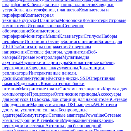
смартфонов
Кабели для телефонов, планшетов
Зарядные
устройства для телефонов, планшетов
Компьютеры и
периферия
Компьютерная
техника
Ноутбуки
Планшеты
Моноблоки
Компьютеры
Игровые
компьютеры
Игровые консоли
Серверное
оборудование
Компьютерная
периферия
Мониторы
Мыши
Клавиатуры
Стилусы
Наборы
периферии
Источники бесперебойного питания
Батареи для
ИБП
Стабилизаторы напряжения
Инверторы
напряжения
Сетевые фильтры, удлинители
Веб-
камеры
Игровые контроллеры
Мультимедиа
акустика
Наушники и гарнитуры
Компьютерные кабели,
переходники
Зарядные, аккумуляторы
Док-станции,
репликаторы
Интерактивные панели,
доски
Комплектующие
Жесткие диски, SSD
Оперативная
память
Видеокарты
Компьютерные блоки
питания
Материнские платы
Системы охлаждения
Корпуса для
компьютеров
Процессоры
Оптические приводы
Аксессуары
для корпусов ПК
Боксы, док-станции для накопителей
Сетевое
оборудование
Маршрутизаторы, DSL-модемы
Wi-Fi точки
доступа, усилители сигнала
Беспроводные
адаптеры
Коммутаторы
Сетевые адаптеры
Powerline
Сетевые
комплектующие
IP-телефония
Медиаконвертеры
Кабели,
переходники сетевые
Антенны для беспроводной
связи
Аксессуары для компьютерной техники
Подставки для