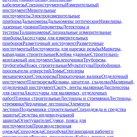
кабелерезы
Специнструменты
Измерительный
инструмент
Мерительные
инструменты
Электроизмерительные
приборы
Дальномеры
Дальномеры оптические
Нивелиры,
лазерные уровни
Пирометры
Детекторы и
тестеры
Толщиномеры
Специальные измерительные
приборы
Аксессуары для измерительных
приборов
Разметочный инструмент
Разметочные
инструменты
Инструменты для нарезки резьбы
Маркеры,
карандаши строительные
Клейма ударные
Строительно-
монтажный инструмент
Заклепочники
Труборезы,
трубогибы
Ножи строительные
Мультитулы
Пробойники,
просекатели отверстий
Ломы
Степлеры
механические
Стеклорезы
Прикаточные валики
Отделочный
инструмент
Плиткорезы
Кельмы, шпатели, гладилки
Малярный,
отделочный инструмент
Скотч, ленты малярные
Диспенсеры
для скотча
Аксессуары для малярных, отделочных
работ
Пленки строительные
Лестницы и стремянки
Лестницы,
стремянки
Чердачные лестницы
Элементы
лестниц
Подъемники строительные
Спецодежда и средства
защиты
Средства индивидуальной
защиты
Огнетушители
Сумки, пояса для
инструментов
Производственная
одежда
Спецодежда
Спецобувь
Организация рабочего
пространства
Фонари, прожекторы
Кейсы, ящики для