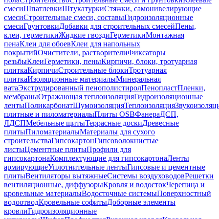
смеси
Шпатлевки
Штукатурки
Стяжки, самонивелирующие
смеси
Строительные смеси, составы
Гидроизоляционные
смеси
Грунтовки
Добавки для строительных смесей
Пены,
клеи, герметики
Жидкие гвозди
Герметики
Монтажная
пена
Клеи для обоев
Клеи для напольных
покрытий
Очистители, растворители
Фиксаторы
резьбы
Клеи
Герметики, пены
Кирпичи, блоки, тротуарная
плитка
Кирпичи
Строительные блоки
Тротуарная
плитка
Изоляционные материалы
Минеральная
вата
Экструдированный пенополистирол
Пенопласт
Пленки,
мембраны
Отражающая теплоизоляция
Гидроизоляционные
ленты
Поликарбонат
Шумоизоляция
Теплоизоляция
Звукоизоляц
плитные и пиломатериалы
Плиты OSB
Фанера
ДСП,
ЛДСП
Мебельные щиты
Террасные доски
Древесные
плиты
Пиломатериалы
Материалы для сухого
строительства
Гипсокартон
Гипсоволокнистые
листы
Цементные плиты
Профили для
гипсокартона
Комплектующие для гипсокартона
Ленты
армирующие
Уплотнительные ленты
Гипсовые и цементные
плиты
Вентиляторы вытяжные
Системы воздуховодов
Решетки
вентиляционные, диффузоры
Кровля и водосток
Черепица и
кровельные материалы
Водосточные системы
Поверхностный
водоотвод
Кровельные софиты
Доборные элементы
кровли
Гидроизоляционные