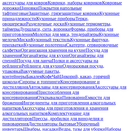
аксессуары для ковров
Коврики, наборы ковриков
Ковровые
дорожки
Циновки
Покрытия напольные
тафтинговые
Защитные, грязезащитные коврики
Кухонные
принадлежности
Кухонные приборы
Терки,
овощерезки
Разделочные доски
Кухонные термометры,
таймеры
Дуршлаги, сита, воронки
Формы, приборы для
приготовления
Молотки для мяса, тендерайзеры
Кухонные
мелочи
Миски
Кухонный текстиль
Кухонные фартуки,
прихватки
Кухонные полотенца
Скатерти, сервировочные
салфетки
Организация хранения на кухне
Посуда для
хранения
Органайзеры для кухни
Органайзеры для
специй
Посуда для ланча
Полки и аксессуары на
рейлинги
Рейлинги для кухни
Одноразовая посуда,
упаковка
Вакуумные пакеты,
контейнеры
Бакалея
Кофе
Чай
Цикорий, какао, горячий
шоколад
Сиропы и топпинги
Консервирование и
дистилляция
Автоклавы для консервирования
Аксессуары для
консервирования
Приспособления для
консервирования
Открывалки
Пивоварни
Емкости для
брожения
Ингредиенты для приготовления алкогольных
напитков
Аксессуары для приготовления и хранения
алкогольных напитков
Комплектующие для
дистилляторов
Прессы, дробилки для виноделия и
пивоварения
Дистилляторы бытовые
Уборочный
инвентарь
Швабры, насадки
Ведра, тазы для уборки
Наборы