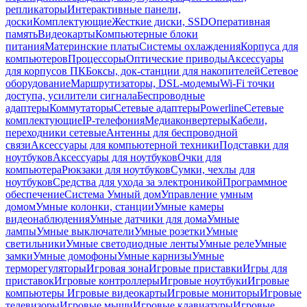
репликаторы
Интерактивные панели,
доски
Комплектующие
Жесткие диски, SSD
Оперативная
память
Видеокарты
Компьютерные блоки
питания
Материнские платы
Системы охлаждения
Корпуса для
компьютеров
Процессоры
Оптические приводы
Аксессуары
для корпусов ПК
Боксы, док-станции для накопителей
Сетевое
оборудование
Маршрутизаторы, DSL-модемы
Wi-Fi точки
доступа, усилители сигнала
Беспроводные
адаптеры
Коммутаторы
Сетевые адаптеры
Powerline
Сетевые
комплектующие
IP-телефония
Медиаконвертеры
Кабели,
переходники сетевые
Антенны для беспроводной
связи
Аксессуары для компьютерной техники
Подставки для
ноутбуков
Аксессуары для ноутбуков
Очки для
компьютера
Рюкзаки для ноутбуков
Сумки, чехлы для
ноутбуков
Средства для ухода за электроникой
Программное
обеспечение
Система Умный дом
Управление умным
домом
Умные колонки, станции
Умные камеры
видеонаблюдения
Умные датчики для дома
Умные
лампы
Умные выключатели
Умные розетки
Умные
светильники
Умные светодиодные ленты
Умные реле
Умные
замки
Умные домофоны
Умные карнизы
Умные
терморегуляторы
Игровая зона
Игровые приставки
Игры для
приставок
Игровые контроллеры
Игровые ноутбуки
Игровые
компьютеры
Игровые видеокарты
Игровые мониторы
Игровые
телевизоры
Игровые мыши
Игровые клавиатуры
Игровые