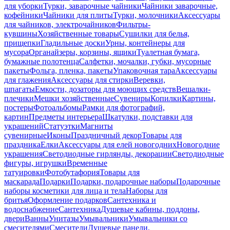
для уборки
Турки, заварочные чайники
Чайники заварочные,
кофейники
Чайники для плиты
Турки, молочники
Аксессуары
для чайников, электрочайников
Фильтры-
кувшины
Хозяйственные товары
Сушилки для белья,
прищепки
Гладильные доски
Урны, контейнеры для
мусора
Органайзеры, корзины, ящики
Туалетная бумага,
бумажные полотенца
Салфетки, мочалки, губки, мусорные
пакеты
Фольга, пленка, пакеты
Упаковочная тара
Аксессуары
для глажения
Аксессуары для стирки
Веревки,
шпагаты
Емкости, дозаторы для моющих средств
Вешалки-
плечики
Мешки хозяйственные
Сувениры
Копилки
Картины,
постеры
Фотоальбомы
Рамки для фотографий,
картин
Предметы интерьера
Шкатулки, подставки для
украшений
Статуэтки
Магниты
сувенирные
Иконы
Праздничный декор
Товары для
праздника
Елки
Аксессуары для елей новогодних
Новогодние
украшения
Светодиодные гирлянды, декорации
Светодиодные
фигуры, игрушки
Временные
татуировки
Фотобутафория
Товары для
маскарада
Подарки
Подарки, подарочные наборы
Подарочные
наборы косметики для лица и тела
Наборы для
бритья
Оформление подарков
Сантехника и
водоснабжение
Сантехника
Душевые кабины, поддоны,
двери
Ванны
Унитазы
Умывальники
Умывальники со
смесителями
Смесители
Душевые панели,