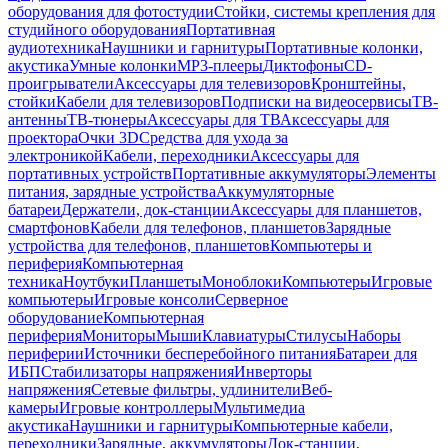
оборудования для фотостудии
Стойки, системы крепления для
студийного оборудования
Портативная
аудиотехника
Наушники и гарнитуры
Портативные колонки,
акустика
Умные колонки
MP3-плееры
Диктофоны
CD-
проигрыватели
Аксессуары для телевизоров
Кронштейны,
стойки
Кабели для телевизоров
Подписки на видеосервисы
ТВ-
антенны
ТВ-тюнеры
Аксессуары для ТВ
Аксессуары для
проектора
Очки 3D
Средства для ухода за
электроникой
Кабели, переходники
Аксессуары для
портативных устройств
Портативные аккумуляторы
Элементы
питания, зарядные устройства
Аккумуляторные
батареи
Держатели, док-станции
Аксессуары для планшетов,
смартфонов
Кабели для телефонов, планшетов
Зарядные
устройства для телефонов, планшетов
Компьютеры и
периферия
Компьютерная
техника
Ноутбуки
Планшеты
Моноблоки
Компьютеры
Игровые
компьютеры
Игровые консоли
Серверное
оборудование
Компьютерная
периферия
Мониторы
Мыши
Клавиатуры
Стилусы
Наборы
периферии
Источники бесперебойного питания
Батареи для
ИБП
Стабилизаторы напряжения
Инверторы
напряжения
Сетевые фильтры, удлинители
Веб-
камеры
Игровые контроллеры
Мультимедиа
акустика
Наушники и гарнитуры
Компьютерные кабели,
переходники
Зарядные, аккумуляторы
Док-станции,