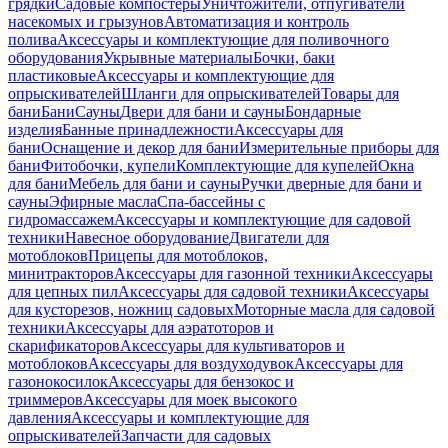
грядки
Садовые компостеры
Уничтожители, отпугиватели
насекомых и грызунов
Автоматизация и контроль
полива
Аксессуары и комплектующие для поливочного
оборудования
Укрывные материалы
Бочки, баки
пластиковые
Аксессуары и комплектующие для
опрыскивателей
Шланги для опрыскивателей
Товары для
бани
Бани
Сауны
Двери для бани и сауны
Бондарные
изделия
Банные принадлежности
Аксессуары для
бани
Оснащение и декор для бани
Измерительные приборы для
бани
Фитобочки, купели
Комплектующие для купелей
Окна
для бани
Мебель для бани и сауны
Ручки дверные для бани и
сауны
Эфирные масла
Спа-бассейны с
гидромассажем
Аксессуары и комплектующие для садовой
техники
Навесное оборудование
Двигатели для
мотоблоков
Прицепы для мотоблоков,
минитракторов
Аксессуары для газонной техники
Аксессуары
для цепных пил
Аксессуары для садовой техники
Аксессуары
для кусторезов, ножниц садовых
Моторные масла для садовой
техники
Аксессуары для аэратоторов и
скарификаторов
Аксессуары для культиваторов и
мотоблоков
Аксессуары для воздуходувок
Аксессуары для
газонокосилок
Аксессуары для бензокос и
триммеров
Аксессуары для моек высокого
давления
Аксессуары и комплектующие для
опрыскивателей
Запчасти для садовых