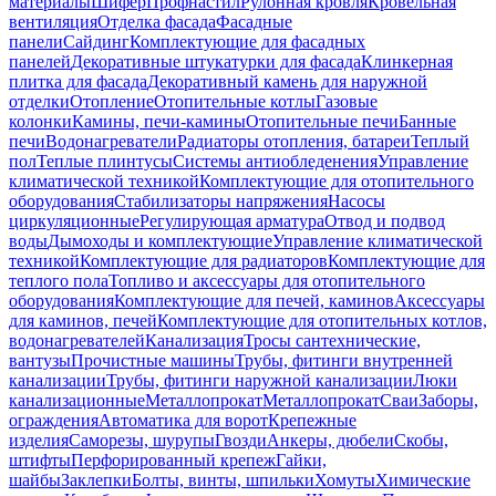
материалы
Шифер
Профнастил
Рулонная кровля
Кровельная
вентиляция
Отделка фасада
Фасадные
панели
Сайдинг
Комплектующие для фасадных
панелей
Декоративные штукатурки для фасада
Клинкерная
плитка для фасада
Декоративный камень для наружной
отделки
Отопление
Отопительные котлы
Газовые
колонки
Камины, печи-камины
Отопительные печи
Банные
печи
Водонагреватели
Радиаторы отопления, батареи
Теплый
пол
Теплые плинтусы
Системы антиобледенения
Управление
климатической техникой
Комплектующие для отопительного
оборудования
Стабилизаторы напряжения
Насосы
циркуляционные
Регулирующая арматура
Отвод и подвод
воды
Дымоходы и комплектующие
Управление климатической
техникой
Комплектующие для радиаторов
Комплектующие для
теплого пола
Топливо и аксессуары для отопительного
оборудования
Комплектующие для печей, каминов
Аксессуары
для каминов, печей
Комплектующие для отопительных котлов,
водонагревателей
Канализация
Тросы сантехнические,
вантузы
Прочистные машины
Трубы, фитинги внутренней
канализации
Трубы, фитинги наружной канализации
Люки
канализационные
Металлопрокат
Металлопрокат
Сваи
Заборы,
ограждения
Автоматика для ворот
Крепежные
изделия
Саморезы, шурупы
Гвозди
Анкеры, дюбели
Скобы,
штифты
Перфорированный крепеж
Гайки,
шайбы
Заклепки
Болты, винты, шпильки
Хомуты
Химические