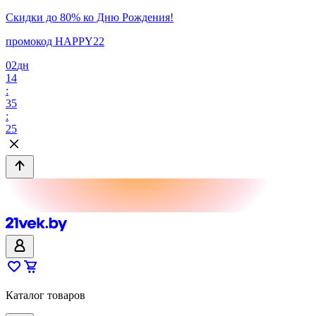
Скидки до 80% ко Дню Рождения!
промокод HAPPY22
02
дн
14
:
35
:
25
Каталог товаров