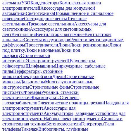
автоматы
УЗО
Конденсаторы
Комплексная защита
электродвигателей
Аксессуары для модульной
автоматики
Светотехника
Промышленное и сигнальное
освещение
Светодиодные ленты
Точечные
светильники
Трековые светильники
Аксессуары для
светотехники
Аксессуары для светодиодных
лент
Вентиляция
Вентиляторы вытяжные
Вентиляторы
канальные
Системы воздуховодов
Решетки вентиляционные,
диффузоры
Проветриватели
Люки
Люки ревизионные
Люки
под плитку
Люки напольные
Люки под
покраску
Строительный
инструмент
Электроинструмент
Шуруповерты,
гайковерты
Шлифмашины
Циркулярные, сабельные
пилы
Перфораторы, отбойные
молотки
Электролобзики
Дрели
Строительные
миксеры
Дальномеры
Многофункциональные
инструменты
Строительные фены
Строительные
пистолеты
Фрезеры
Рубанки, стамески
электрические
Краскопульты
Степлеры,
гвоздезабиватели
Электрические ножницы, резаки
Насадки для
электроинструмента
Аксессуары для
электроинструмента
Аккумуляторы, зарядные устройства для
электроинструмента
Наборы электроинструмента
Силовая и
строительная техника
Бетоносмесители
Генераторы
Тали,
тельферы
Такелаж
Виброплиты, глубинные