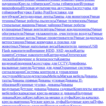
наушники
Кресла геймерские
Столы геймерские
Игровые
микрофоны
Игровая мультимедиа акустика
Аксессуары для
геймеров
Фигурки Funko Pop
Подставки для
ноутбуков
Светодиодные ленты
Лампы для мониторов
Умная
техника
Умные роботы-пылесосы
Умные телевизоры
Умные
стиральные машины
Умные чайники
Умные роботы
кулинарные
Умные вентиляторы
Умные кондиционеры
Умные
обогреватели
Умные увлажнители, очистители воздуха
Умные
отопительные котлы
Умные проветриватели
Умные радиочасы,
метеостанции
Умные кормушки и поилки для
животных
Умные напольные весы
Накопители данных
USB
Flash накопители
Внешние HDD, SSD диски
Карты
памяти
Сетевые накопители
Картридеры
Оптические
диски
Наблюдение и безопасность
Камеры
видеонаблюдения
Аксессуары для CCTV
Домофоны,
вызывные панели
Датчики для дома
Охранные системы,
сигнализации
Системы контроля и управления
доступом
Металлодетекторы
Мебель
Мягкая мебель
Диваны,
тахты
Диваны прямые
Диваны угловые
Диваны П-
образные
Кухонные уголки, диваны
Диваны
модульные
Детские диваны
Диваны садовые
Комплекты мягкой
мебели
Бескаркасные кресла-мешки и диваны
Надувные
диваны
Кресла
Кресла
Кресла-мешки и пуфы
Кресла-качалки,
кресла-маятники
Детские кресла, пуфы
Надувные кресла
Пуфы,
оттоманки
Кресла-кровати
Игровая мебель
Кресла