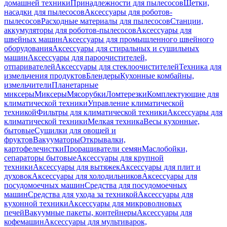
домашней техники
Принадлежности для пылесосов
Щетки,
насадки для пылесосов
Аксессуары для роботов-
пылесосов
Расходные материалы для пылесосов
Станции,
аккумуляторы для роботов-пылесосов
Аксессуары для
швейных машин
Аксессуары для промышленного швейного
оборудования
Аксессуары для стиральных и сушильных
машин
Аксессуары для пароочистителей,
отпаривателей
Аксессуары для стеклоочистителей
Техника для
измельчения продуктов
Блендеры
Кухонные комбайны,
измельчители
Планетарные
миксеры
Миксеры
Мясорубки
Ломтерезки
Комплектующие для
климатической техники
Управление климатической
техникой
Фильтры для климатической техники
Аксессуары для
климатической техники
Мелкая техника
Весы кухонные,
бытовые
Сушилки для овощей и
фруктов
Вакууматоры
Открывалки,
картофелечистки
Проращиватели семян
Маслобойки,
сепараторы бытовые
Аксессуары для крупной
техники
Аксессуары для вытяжек
Аксессуары для плит и
духовок
Аксессуары для холодильников
Аксессуары для
посудомоечных машин
Средства для посудомоечных
машин
Средства для ухода за техникой
Аксессуары для
кухонной техники
Аксессуары для микроволновых
печей
Вакуумные пакеты, контейнеры
Аксессуары для
кофемашин
Аксессуары для мультиварок,