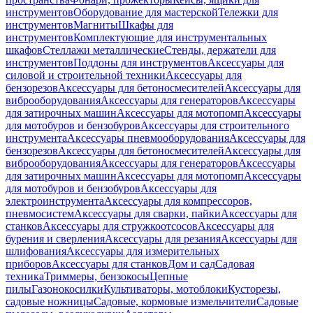
инструментов
Оборудование для мастерской
Тележки для
инструментов
Магниты
Шкафы для
инструментов
Комплектующие для инструментальных
шкафов
Стеллажи металлические
Стенды, держатели для
инструментов
Поддоны для инструментов
Аксессуары для
силовой и строительной техники
Аксессуары для
бензорезов
Аксессуары для бетоносмесителей
Аксессуары для
виброоборудования
Аксессуары для генераторов
Аксессуары
для затирочных машин
Аксессуары для мотопомп
Аксессуары
для мотобуров и бензобуров
Аксессуары для строительного
инструмента
Аксессуары пневмооборудования
Аксессуары для
бензорезов
Аксессуары для бетоносмесителей
Аксессуары для
виброоборудования
Аксессуары для генераторов
Аксессуары
для затирочных машин
Аксессуары для мотопомп
Аксессуары
для мотобуров и бензобуров
Аксессуары для
электроинструмента
Аксессуары для компрессоров,
пневмосистем
Аксессуары для сварки, пайки
Аксессуары для
станков
Аксессуары для стружкоотсосов
Аксессуары для
бурения и сверления
Аксессуары для резания
Аксессуары для
шлифования
Аксессуары для измерительных
приборов
Аксессуары для станков
Дом и сад
Садовая
техника
Триммеры, бензокосы
Цепные
пилы
Газонокосилки
Культиваторы, мотоблоки
Кусторезы,
садовые ножницы
Садовые, кормовые измельчители
Садовые