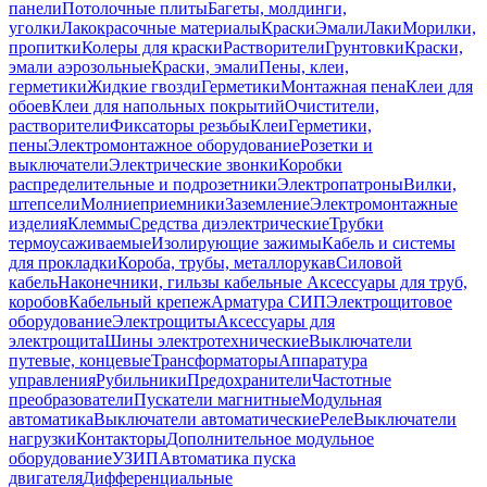
панели
Потолочные плиты
Багеты, молдинги,
уголки
Лакокрасочные материалы
Краски
Эмали
Лаки
Морилки,
пропитки
Колеры для краски
Растворители
Грунтовки
Краски,
эмали аэрозольные
Краски, эмали
Пены, клеи,
герметики
Жидкие гвозди
Герметики
Монтажная пена
Клеи для
обоев
Клеи для напольных покрытий
Очистители,
растворители
Фиксаторы резьбы
Клеи
Герметики,
пены
Электромонтажное оборудование
Розетки и
выключатели
Электрические звонки
Коробки
распределительные и подрозетники
Электропатроны
Вилки,
штепсели
Молниеприемники
Заземление
Электромонтажные
изделия
Клеммы
Средства диэлектрические
Трубки
термоусаживаемые
Изолирующие зажимы
Кабель и системы
для прокладки
Короба, трубы, металлорукав
Силовой
кабель
Наконечники, гильзы кабельные
Аксессуары для труб,
коробов
Кабельный крепеж
Арматура СИП
Электрощитовое
оборудование
Электрощиты
Аксессуары для
электрощита
Шины электротехнические
Выключатели
путевые, концевые
Трансформаторы
Аппаратура
управления
Рубильники
Предохранители
Частотные
преобразователи
Пускатели магнитные
Модульная
автоматика
Выключатели автоматические
Реле
Выключатели
нагрузки
Контакторы
Дополнительное модульное
оборудование
УЗИП
Автоматика пуска
двигателя
Дифференциальные