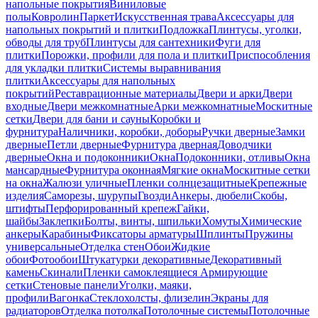
напольные покрытия
Виниловые
полы
Ковролин
Паркет
Искусственная трава
Аксессуары для
напольных покрытий и плитки
Подложка
Плинтусы, уголки,
обводы для труб
Плинтусы для сантехники
Фуги для
плитки
Порожки, профили для пола и плитки
Приспособления
для укладки плитки
Системы выравнивания
плитки
Аксессуары для напольных
покрытий
Реставрационные материалы
Двери и арки
Двери
входные
Двери межкомнатные
Арки межкомнатные
Москитные
сетки
Двери для бани и сауны
Коробки и
фурнитура
Наличники, коробки, доборы
Ручки дверные
Замки
дверные
Петли дверные
Фурнитура дверная
Доводчики
дверные
Окна и подоконники
Окна
Подоконники, отливы
Окна
мансардные
Фурнитура оконная
Мягкие окна
Москитные сетки
на окна
Жалюзи уличные
Пленки солнцезащитные
Крепежные
изделия
Саморезы, шурупы
Гвозди
Анкеры, дюбели
Скобы,
штифты
Перфорированный крепеж
Гайки,
шайбы
Заклепки
Болты, винты, шпильки
Хомуты
Химические
анкеры
Карабины
Фиксаторы арматуры
Шплинты
Пружины
универсальные
Отделка стен
Обои
Жидкие
обои
Фотообои
Штукатурки декоративные
Декоративный
камень
Скинали
Пленки самоклеящиеся
Армирующие
сетки
Стеновые панели
Уголки, маяки,
профили
Вагонка
Стеклохолсты, флизелин
Экраны для
радиаторов
Отделка потолка
Потолочные системы
Потолочные