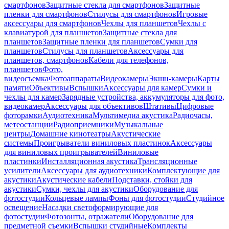
смартфонов
Защитные стекла для смартфонов
Защитные
пленки для смартфонов
Стилусы для смартфонов
Игровые
аксессуары для смартфонов
Чехлы для планшетов
Чехлы с
клавиатурой для планшетов
Защитные стекла для
планшетов
Защитные пленки для планшетов
Сумки для
планшетов
Стилусы для планшетов
Аксессуары для
планшетов, смартфонов
Кабели для телефонов,
планшетов
Фото,
видеосъемка
Фотоаппараты
Видеокамеры
Экшн-камеры
Карты
памяти
Объективы
Вспышки
Аксессуары для камер
Сумки и
чехлы для камер
Зарядные устройства, аккумуляторы для фото,
видеокамер
Аксессуары для объективов
Штативы
Цифровые
фоторамки
Аудиотехника
Мультимедиа акустика
Радиочасы,
метеостанции
Радиоприемники
Музыкальные
центры
Домашние кинотеатры
Акустические
системы
Проигрыватели виниловых пластинок
Аксессуары
для виниловых проигрывателей
Виниловые
пластинки
Инсталляционная акустика
Трансляционные
усилители
Аксессуары для аудиотехники
Комплектующие для
акустики
Акустические кабели
Подставки, стойки для
акустики
Сумки, чехлы для акустики
Оборудование для
фотостудии
Кольцевые лампы
Фоны для фотостудии
Студийное
освещение
Насадки светоформирующие для
фотостудии
Фотозонты, отражатели
Оборудование для
предметной съемки
Вспышки студийные
Комплекты