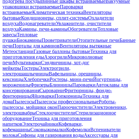
подогрева посуды
Винные шкафы встраиваемые
Вакуумные
упаковщики встраиваемые
Пароварки
встраиваемые
Климатическая техника
Вентиляторы
бытовые
Кондиционеры, сплит-системы
Охладители
воздуха
Водонагреватели
Увлажнители, очистители
воздуха
Камины, печи-камины
Обогреватели
Тепловые
завесы
Тепловые
пушки
Биокамины
Проветриватели
Отопительные печи
Банные
печи
Порталы для каминов
Вентиляторы вытяжные
Метеостанции
Газовые баллоны бытовые
Техника для
приготовления еды
Аэрогрили
Микроволновые
печи
Мультиварки
Сэндвичницы, хот-дог
мейкеры
Тостеры
Электрогрили,
электрошашлычницы
Вафельницы, орешницы,
кексницы
Хлебопечки
Ростеры, мини-печи
Йогуртницы,
мороженицы
Фризеры
Блинницы
Пароварки
Автоклавы для
консервирования
Сыроварни
Фритюрницы, фондю-
фритюрницы
Яйцеварки
Попкорницы
Техника для
дома
Пылесосы
Пылесосы профессиональные
Роботы-
пылесосы, мойщики окон
Пароочистители
Электровеники,
электрошвабры
Стеклоочистители
Стерилизационное
оборудование
Техника для приготовления
напитков
Электрочайники
Кофеварки,
кофемашины
Соковыжималки
Кофемолки
Вспениватели
молока
Сифоны для газирования воды
Аксессуары для