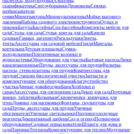
пылесосы, воздуходувки
Аэраторы,
скарификаторы
Снегоуборщики
Дровоколы
Сеялки,
разбрасыватели
семян
Минитракторы
Миникультиваторы
Мойки высокого
давления
Наборы садового электроинструмента
Отдых и
пикник
Батуты
Бассейны
Спа-бассейны
Комплекты мебели для
сада
Столы для сада
Стулья, кресла для сада
Качели
садовые
Гамаки, шезлонги
Раскладушки
Зонты,
тенты
Аксессуары для садовой мебели
Грили
Мангалы,
коптильни
Детская площадка
Сумки-
холодильники
Портативные колонки и
аудиосистемы
Оборудование для участка
Бытовые насосы
Люки
канализационные
Пруды, аксессуары для прудов
Фильтры,
насосы, стерилизаторы для прудов
Компрессоры для
прудов
Станции биологической очистки
Запчасти и
комплектующие для оборудования
Благоустройство
участка
Дачные дома
Беседки
Бани
Хозблоки и
сараи
Аксессуары для озеленения сада
Декор для сада
Почтовые
ящики, таблички
Козырьки
Скворечники, кормушки для
птиц
Домики для насекомых
Фонтаны, скульптуры для
сада
Пруды, аксессуары для прудов
Уличные
обогреватели
Уличные светильники
Противогололедные
реагенты
Декоративный щебень
Сад и огород
Поливочное
оборудование
Садовые опрыскиватели
Шланги для дома и
сада
Парники
Теплицы
Комплектующие для теплиц
Модульные