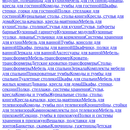
модули
Столешницы для кухни
Мебель для гостиной
Диваны,
кресла для гостиной
Комоды, тумбы для гостиной
Шкафы,
стенки, горки для гостиной
Полки, стеллажи для
гостиной
Журнальные столы, столы-книги
Кресла, стулья для
дома
Кресла-качалки, кресла-маятники
Мебель для
кухни
Столы, столики
Стулья для кухни
Стулья, табуреты
барные
Кухонный гарнитур
Кухонные модули
Кухонные
уголки, диваны
Стульчики для кормления
Системы хранения
для кухни
Мебель для ванной
Тумбы, консоли для
ванной
Шкафы, пеналы для ванной
Шкафчики, полки для
ванной
Зеркала для ванной
Аксессуары для ванной
Мебель-
трансформер
Мебель-трансформер
Кровати-
трансформеры
Детские кроватки-трансформеры
Столы-
трансформеры
Мебель для спальни
Зеркала
Комплекты мебели
для спальни
Прикроватные тумбы
Комоды и тумбы для
спальни
Туалетные столики
Шкафы для спальни
Мебель для
жилых комнат
Диваны, кресла для дома
Шкафы, стенки,
секции
Полки, стеллажи, системы хранения
Стулья,
кресла
Комоды и тумбы
Журнальные столы, столы-
книги
Кресла-качалки, кресла-маятники
Мебель для
телевизора
Комоды, тумбы под телевизор
Кронштейны, стойки
для телевизора
Каминокомплекты под телевизор
Мебель для
прихожей
Секции, тумбы в прихожую
Полки и системы
хранения в прихожую
Вешалки, подставки для
зонтов
Банкетки, скамьи
Ключницы, газетницы
Детская