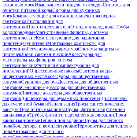
кухонных моек
Измельчители пищевых отходов
Системы для
очистки питьевой воды
Сифоны для кухонных
моек
Комплектующие для кухонных моек
Инженерная
сантехника
Инсталляции для
сантехники
Полотенцесушители
Отвод и подвод воды
Трубы
водопроводные
Магистральные фильтры, системы
сантехнические
Комплектующие для радиаторов,
полотенцесушителей
Монтажные комплекты для
сантехники
Регулирующая арматура
Системы защиты от
протечек
Люки сантехнические
Аксессуары для
магистральных фильтров, систем
сантехнических
Фитинги
Комплектующие для
инсталляций
Опрессовочные насосы
Сантехника для
общественных мест
Аксессуары для общественных
санузлов
Сушилки для рук
Дозаторы для общественных
санузлов
Сенсорные дозаторы для общественных
санузлов
Локтевые дозаторы для общественных
санузлов
Диспенсеры для бумажных полотенец
Диспенсеры
для туалетной бумаги
Канализация
Тросы сантехнические,
вантузы
Прочистные машины
Трубы, фитинги внутренней
канализации
Трубы, фитинги наружной канализации
Люки
канализационные
Теплый пол водяной
Трубы для теплого
пола
Коллекторы и комплектующие
Термостатика для теплого
пола
Автоматика для теплого
пола
Строительство
Строительные смеси и грунтовки
Клеевые