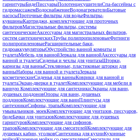
гарнитуры
Биде
Писсуары
Полотенцесушители
Спа-бассейны с
гидромассажем
Водоснабжение
Водонагреватели
Бытовые
насосы
Проточные фильтры для воды
Фильтры-
кувшины
Картриджи, комплектующие для проточных
фильтров
Магистральные фильтры, системы
сантехнические
Аксессуары для магистральных фильтров,
систем сантехнических
Трубы полипропиленовые
Фитинги
полипропиленовые
Расширительные баки,
гидроаккумуляторы
Обустройство ванной комнаты и
туалета
Мебель для ванной
Зеркала для ванной
Аксессуары для
ванной и туалета
Сиденья и чехлы для унитаза
Шторки,
карнизы для ванны
Стеклянные, пластиковые шторки для
ванны
Наборы для ванной и туалета
Зеркала
косметические
Сиденья для ванны
Коврики для ванной и
туалета
Экран-дверки в туалет
Комплектующие для мебели в
ванную
Комплектующие для сантехники
Экраны для ванн,
душевых поддонов
Опоры для ванн, душевых
поддонов
Комплектующие для ванн
Плинтусы для
сантехники
Сифоны, трапы
Комплектующие для
умывальников, моек
Комплектующие для унитазов, писсуаров,
биде
Бачки для унитазов
Комплектующие для душевых
гарнитуров
Комплектующие для сифонов,
трапов
Комплектующие для смесителей
Комплектующие для
душевых кабин, уголков
Сантехника для кухни
Кухонные
мойки
Кухонные мойки со смесителями
Смесители для