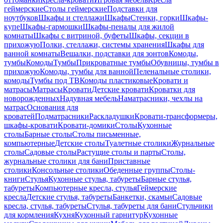
геймерские
Столы геймерские
Подставки для
ноутбуков
Шкафы и стеллажи
Шкафы
Стенки, горки
Шкафы-
купе
Шкафы-гармошки
Шкафы-пеналы для жилой
комнаты
Шкафы с витриной, буфеты
Шкафы, секции в
прихожую
Полки, стеллажи, системы хранения
Шкафы для
ванной комнаты
Вешалки, подставки для зонтов
Комоды,
тумбы
Комоды
Тумбы
Прикроватные тумбы
Обувницы, тумбы в
прихожую
Комоды, тумбы для ванной
Пеленальные столики,
комоды
Тумбы под ТВ
Комоды пластиковые
Кровати и
матрасы
Матрасы
Кровати
Детские кровати
Кроватки для
новорожденных
Надувная мебель
Наматрасники, чехлы на
матрас
Основания для
кроватей
Подматрасники
Раскладушки
Кровати-трансформеры,
шкафы-кровати
Кровати-домики
Столы
Кухонные
столы
Барные столы
Столы письменные,
компьютерные
Детские столы
Туалетные столики
Журнальные
столы
Садовые столы
Растущие столы и парты
Столы,
журнальные столики для бани
Приставные
столики
Консольные столики
Обеденные группы
Столы-
книги
Стулья
Кухонные стулья, табуреты
Барные стулья,
табуреты
Компьютерные кресла, стулья
Геймерские
кресла
Детские стулья, табуреты
Банкетки, скамьи
Садовые
кресла, стулья, табуреты
Стулья, табуреты для бани
Стульчики
для кормления
Кухня
Кухонный гарнитур
Кухонные