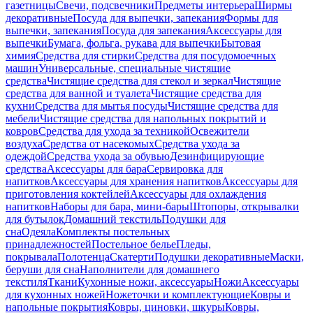
газетницы
Свечи, подсвечники
Предметы интерьера
Ширмы
декоративные
Посуда для выпечки, запекания
Формы для
выпечки, запекания
Посуда для запекания
Аксессуары для
выпечки
Бумага, фольга, рукава для выпечки
Бытовая
химия
Средства для стирки
Средства для посудомоечных
машин
Универсальные, специальные чистящие
средства
Чистящие средства для стекол и зеркал
Чистящие
средства для ванной и туалета
Чистящие средства для
кухни
Средства для мытья посуды
Чистящие средства для
мебели
Чистящие средства для напольных покрытий и
ковров
Средства для ухода за техникой
Освежители
воздуха
Средства от насекомых
Средства ухода за
одеждой
Средства ухода за обувью
Дезинфицирующие
средства
Аксессуары для бара
Сервировка для
напитков
Аксессуары для хранения напитков
Аксессуары для
приготовления коктейлей
Аксессуары для охлаждения
напитков
Наборы для бара, мини-бары
Штопоры, открывалки
для бутылок
Домашний текстиль
Подушки для
сна
Одеяла
Комплекты постельных
принадлежностей
Постельное белье
Пледы,
покрывала
Полотенца
Скатерти
Подушки декоративные
Маски,
беруши для сна
Наполнители для домашнего
текстиля
Ткани
Кухонные ножи, аксессуары
Ножи
Аксессуары
для кухонных ножей
Ножеточки и комплектующие
Ковры и
напольные покрытия
Ковры, циновки, шкуры
Ковры,