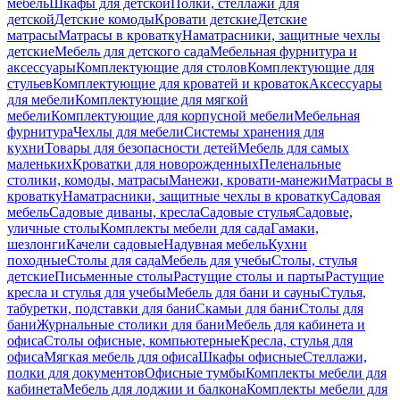
мебель
Шкафы для детской
Полки, стеллажи для
детской
Детские комоды
Кровати детские
Детские
матрасы
Матрасы в кроватку
Наматрасники, защитные чехлы
детские
Мебель для детского сада
Мебельная фурнитура и
аксессуары
Комплектующие для столов
Комплектующие для
стульев
Комплектующие для кроватей и кроваток
Аксессуары
для мебели
Комплектующие для мягкой
мебели
Комплектующие для корпусной мебели
Мебельная
фурнитура
Чехлы для мебели
Системы хранения для
кухни
Товары для безопасности детей
Мебель для самых
маленьких
Кроватки для новорожденных
Пеленальные
столики, комоды, матрасы
Манежи, кровати-манежи
Матрасы в
кроватку
Наматрасники, защитные чехлы в кроватку
Садовая
мебель
Садовые диваны, кресла
Садовые стулья
Садовые,
уличные столы
Комплекты мебели для сада
Гамаки,
шезлонги
Качели садовые
Надувная мебель
Кухни
походные
Столы для сада
Мебель для учебы
Столы, стулья
детские
Письменные столы
Растущие столы и парты
Растущие
кресла и стулья для учебы
Мебель для бани и сауны
Стулья,
табуретки, подставки для бани
Скамьи для бани
Столы для
бани
Журнальные столики для бани
Мебель для кабинета и
офиса
Столы офисные, компьютерные
Кресла, стулья для
офиса
Мягкая мебель для офиса
Шкафы офисные
Стеллажи,
полки для документов
Офисные тумбы
Комплекты мебели для
кабинета
Мебель для лоджии и балкона
Комплекты мебели для