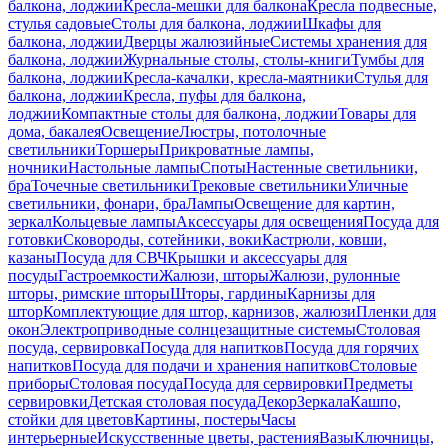
балкона, лоджии
Кресла-мешки для балкона
Кресла подвесные,
стулья садовые
Столы для балкона, лоджии
Шкафы для
балкона, лоджии
Дверцы жалюзийные
Системы хранения для
балкона, лоджии
Журнальные столы, столы-книги
Тумбы для
балкона, лоджии
Кресла-качалки, кресла-маятники
Стулья для
балкона, лоджии
Кресла, пуфы для балкона,
лоджии
Компактные столы для балкона, лоджии
Товары для
дома, бакалея
Освещение
Люстры, потолочные
светильники
Торшеры
Прикроватные лампы,
ночники
Настольные лампы
Споты
Настенные светильники,
бра
Точечные светильники
Трековые светильники
Уличные
светильники, фонари, бра
Лампы
Освещение для картин,
зеркал
Кольцевые лампы
Аксессуары для освещения
Посуда для
готовки
Сковороды, сотейники, воки
Кастрюли, ковши,
казаны
Посуда для СВЧ
Крышки и аксессуары для
посуды
Гастроемкости
Жалюзи, шторы
Жалюзи, рулонные
шторы, римские шторы
Шторы, гардины
Карнизы для
штор
Комплектующие для штор, карнизов, жалюзи
Пленки для
окон
Электроприводные солнцезащитные системы
Столовая
посуда, сервировка
Посуда для напитков
Посуда для горячих
напитков
Посуда для подачи и хранения напитков
Столовые
приборы
Столовая посуда
Посуда для сервировки
Предметы
сервировки
Детская столовая посуда
Декор
Зеркала
Кашпо,
стойки для цветов
Картины, постеры
Часы
интерьерные
Искусственные цветы, растения
Вазы
Ключницы,