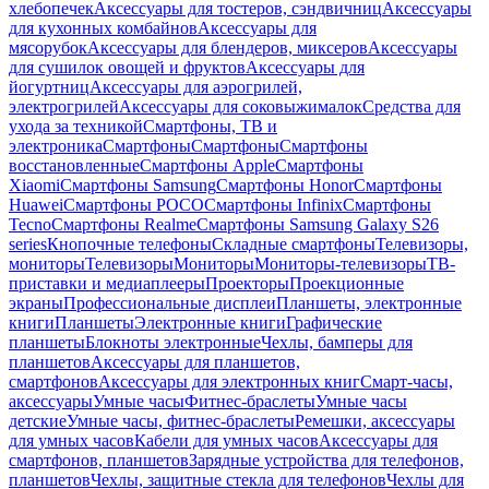
хлебопечек
Аксессуары для тостеров, сэндвичниц
Аксессуары
для кухонных комбайнов
Аксессуары для
мясорубок
Аксессуары для блендеров, миксеров
Аксессуары
для сушилок овощей и фруктов
Аксессуары для
йогуртниц
Аксессуары для аэрогрилей,
электрогрилей
Аксессуары для соковыжималок
Средства для
ухода за техникой
Смартфоны, ТВ и
электроника
Смартфоны
Смартфоны
Смартфоны
восстановленные
Смартфоны Apple
Смартфоны
Xiaomi
Смартфоны Samsung
Смартфоны Honor
Смартфоны
Huawei
Смартфоны POCO
Смартфоны Infinix
Смартфоны
Tecno
Смартфоны Realme
Смартфоны Samsung Galaxy S26
series
Кнопочные телефоны
Складные смартфоны
Телевизоры,
мониторы
Телевизоры
Мониторы
Мониторы-телевизоры
ТВ-
приставки и медиаплееры
Проекторы
Проекционные
экраны
Профессиональные дисплеи
Планшеты, электронные
книги
Планшеты
Электронные книги
Графические
планшеты
Блокноты электронные
Чехлы, бамперы для
планшетов
Аксессуары для планшетов,
смартфонов
Аксессуары для электронных книг
Смарт-часы,
аксессуары
Умные часы
Фитнес-браслеты
Умные часы
детские
Умные часы, фитнес-браслеты
Ремешки, аксессуары
для умных часов
Кабели для умных часов
Аксессуары для
смартфонов, планшетов
Зарядные устройства для телефонов,
планшетов
Чехлы, защитные стекла для телефонов
Чехлы для