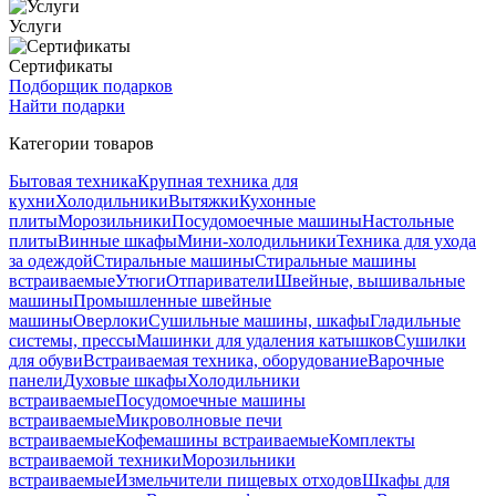
Услуги
Сертификаты
Подборщик подарков
Найти подарки
Категории товаров
Бытовая техника
Крупная техника для
кухни
Холодильники
Вытяжки
Кухонные
плиты
Морозильники
Посудомоечные машины
Настольные
плиты
Винные шкафы
Мини-холодильники
Техника для ухода
за одеждой
Стиральные машины
Стиральные машины
встраиваемые
Утюги
Отпариватели
Швейные, вышивальные
машины
Промышленные швейные
машины
Оверлоки
Сушильные машины, шкафы
Гладильные
системы, прессы
Машинки для удаления катышков
Сушилки
для обуви
Встраиваемая техника, оборудование
Варочные
панели
Духовые шкафы
Холодильники
встраиваемые
Посудомоечные машины
встраиваемые
Микроволновые печи
встраиваемые
Кофемашины встраиваемые
Комплекты
встраиваемой техники
Морозильники
встраиваемые
Измельчители пищевых отходов
Шкафы для