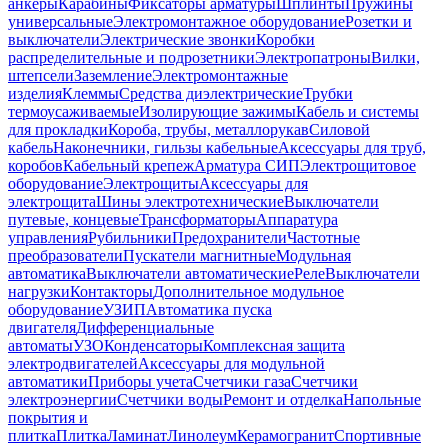
анкеры
Карабины
Фиксаторы арматуры
Шплинты
Пружины
универсальные
Электромонтажное оборудование
Розетки и
выключатели
Электрические звонки
Коробки
распределительные и подрозетники
Электропатроны
Вилки,
штепсели
Заземление
Электромонтажные
изделия
Клеммы
Средства диэлектрические
Трубки
термоусаживаемые
Изолирующие зажимы
Кабель и системы
для прокладки
Короба, трубы, металлорукав
Силовой
кабель
Наконечники, гильзы кабельные
Аксессуары для труб,
коробов
Кабельный крепеж
Арматура СИП
Электрощитовое
оборудование
Электрощиты
Аксессуары для
электрощита
Шины электротехнические
Выключатели
путевые, концевые
Трансформаторы
Аппаратура
управления
Рубильники
Предохранители
Частотные
преобразователи
Пускатели магнитные
Модульная
автоматика
Выключатели автоматические
Реле
Выключатели
нагрузки
Контакторы
Дополнительное модульное
оборудование
УЗИП
Автоматика пуска
двигателя
Дифференциальные
автоматы
УЗО
Конденсаторы
Комплексная защита
электродвигателей
Аксессуары для модульной
автоматики
Приборы учета
Счетчики газа
Счетчики
электроэнергии
Счетчики воды
Ремонт и отделка
Напольные
покрытия и
плитка
Плитка
Ламинат
Линолеум
Керамогранит
Спортивные