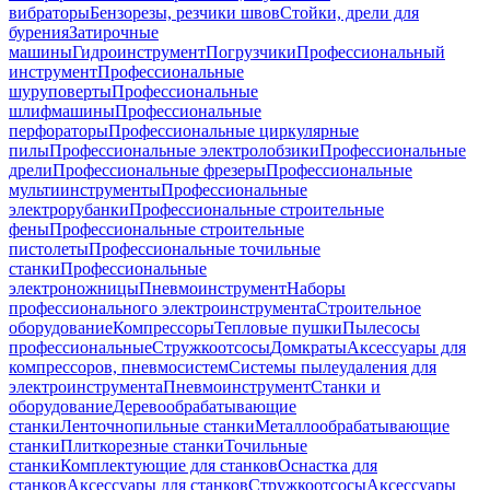
вибраторы
Бензорезы, резчики швов
Стойки, дрели для
бурения
Затирочные
машины
Гидроинструмент
Погрузчики
Профессиональный
инструмент
Профессиональные
шуруповерты
Профессиональные
шлифмашины
Профессиональные
перфораторы
Профессиональные циркулярные
пилы
Профессиональные электролобзики
Профессиональные
дрели
Профессиональные фрезеры
Профессиональные
мультиинструменты
Профессиональные
электрорубанки
Профессиональные строительные
фены
Профессиональные строительные
пистолеты
Профессиональные точильные
станки
Профессиональные
электроножницы
Пневмоинструмент
Наборы
профессионального электроинструмента
Строительное
оборудование
Компрессоры
Тепловые пушки
Пылесосы
профессиональные
Стружкоотсосы
Домкраты
Аксессуары для
компрессоров, пневмосистем
Системы пылеудаления для
электроинструмента
Пневмоинструмент
Станки и
оборудование
Деревообрабатывающие
станки
Ленточнопильные станки
Металлообрабатывающие
станки
Плиткорезные станки
Точильные
станки
Комплектующие для станков
Оснастка для
станков
Аксессуары для станков
Стружкоотсосы
Аксессуары