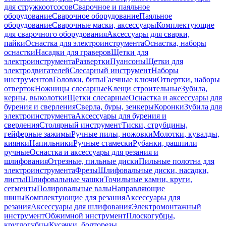
для стружкоотсосов
Сварочное и паяльное
оборудование
Сварочное оборудование
Паяльное
оборудование
Сварочные маски, аксессуары
Комплектующие
для сварочного оборудования
Аксессуары для сварки,
пайки
Оснастка для электроинструмента
Оснастка, наборы
оснастки
Насадки для граверов
Щетки для
электроинструмента
Развертки
Пуансоны
Щетки для
электродвигателей
Слесарный инструмент
Наборы
инструментов
Головки, биты
Гаечные ключи
Отвертки, наборы
отверток
Ножницы слесарные
Клещи строительные
Зубила,
керны, выколотки
Щетки слесарные
Оснастка и аксессуары для
бурения и сверления
Сверла, буры, зенкеры
Коронки
Зубила для
электроинструмента
Аксессуары для бурения и
сверления
Столярный инструмент
Тиски, струбцины,
гейферные зажимы
Ручные пилы, ножовки
Молотки, кувалды,
киянки
Напильники
Ручные стамески
Рубанки, рашпили
ручные
Оснастка и аксессуары для резания и
шлифования
Отрезные, пильные диски
Пильные полотна для
электроинструмента
Фрезы
Шлифовальные диски, насадки,
листы
Шлифовальные чашки
Точильные камни, круги,
сегменты
Полировальные валы
Направляющие
шины
Комплектующие для резания
Аксессуары для
резания
Аксессуары для шлифования
Электромонтажный
инструмент
Обжимной инструмент
Плоскогубцы,
круглогубцы
Кусачки, болторезы,