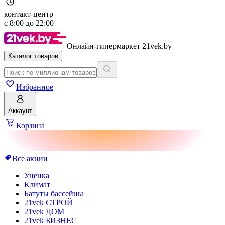
контакт-центр
с
8:00
до
22:00
Онлайн-гипермаркет 21vek.by
Каталог товаров
Избранное
Аккаунт
Корзина
Все акции
Уценка
Климат
Батуты бассейны
21vek СТРОЙ
21vek ДОМ
21vek БИЗНЕС