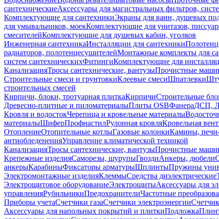
сантехнические
Аксессуары для магистральных фильтров, сист
Комплектующие для сантехники
Экраны для ванн, душевых по
для умывальников, моек
Комплектующие для унитазов, писсуар
смесителей
Комплектующие для душевых кабин, уголков
Инженерная сантехника
Инсталляции для сантехники
Полотенц
радиаторов, полотенцесушителей
Монтажные комплекты для с
систем сантехнических
Фитинги
Комплектующие для инсталля
Канализация
Тросы сантехнические, вантузы
Прочистные маши
Строительные смеси и грунтовки
Клеевые смеси
Шпатлевки
Шту
строительных смесей
Кирпичи, блоки, тротуарная плитка
Кирпичи
Строительные бло
Древесно-плитные и пиломатериалы
Плиты OSB
Фанера
ДСП, 
Кровля и водосток
Черепица и кровельные материалы
Водосточ
материалы
Шифер
Профнастил
Рулонная кровля
Кровельная вен
Отопление
Отопительные котлы
Газовые колонки
Камины, печи
антиобледенения
Управление климатической техникой
Канализация
Тросы сантехнические, вантузы
Прочистные маши
Крепежные изделия
Саморезы, шурупы
Гвозди
Анкеры, дюбели
анкеры
Карабины
Фиксаторы арматуры
Шплинты
Пружины унив
Электромонтажные изделия
Клеммы
Средства диэлектрические
Электрощитовое оборудование
Электрощиты
Аксессуары для э
управления
Рубильники
Предохранители
Частотные преобразов
Приборы учета
Счетчики газа
Счетчики электроэнергии
Счетчи
Аксессуары для напольных покрытий и плитки
Подложка
Плинт