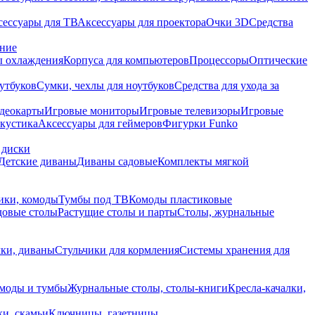
сессуары для ТВ
Аксессуары для проектора
Очки 3D
Средства
ание
 охлаждения
Корпуса для компьютеров
Процессоры
Оптические
утбуков
Сумки, чехлы для ноутбуков
Средства для ухода за
деокарты
Игровые мониторы
Игровые телевизоры
Игровые
акустика
Аксессуары для геймеров
Фигурки Funko
 диски
Детские диваны
Диваны садовые
Комплекты мягкой
ики, комоды
Тумбы под ТВ
Комоды пластиковые
довые столы
Растущие столы и парты
Столы, журнальные
ки, диваны
Стульчики для кормления
Системы хранения для
моды и тумбы
Журнальные столы, столы-книги
Кресла-качалки,
ки, скамьи
Ключницы, газетницы