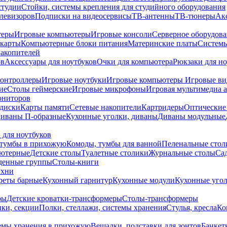
студии
Стойки, системы крепления для студийного оборудования
елевизоров
Подписки на видеосервисы
ТВ-антенны
ТВ-тюнеры
Ак
теры
Игровые компьютеры
Игровые консоли
Серверное оборудов
карты
Компьютерные блоки питания
Материнские платы
Системы
накопителей
ов
Аксессуары для ноутбуков
Очки для компьютера
Рюкзаки для но
контроллеры
Игровые ноутбуки
Игровые компьютеры
Игровые ви
ие
Столы геймерские
Игровые микрофоны
Игровая мультимедиа 
ониторов
диски
Карты памяти
Сетевые накопители
Картридеры
Оптические
иваны П-образные
Кухонные уголки, диваны
Диваны модульные
 для ноутбуков
тумбы в прихожую
Комоды, тумбы для ванной
Пеленальные стол
ьютерные
Детские столы
Туалетные столики
Журнальные столы
Са
денные группы
Столы-книги
ухни
уреты барные
Кухонный гарнитур
Кухонные модули
Кухонные угол
ры
Детские кроватки-трансформеры
Столы-трансформеры
ки, секции
Полки, стеллажи, системы хранения
Стулья, кресла
Ко
емы хранения в прихожую
Вешалки, подставки для зонтов
Банкет