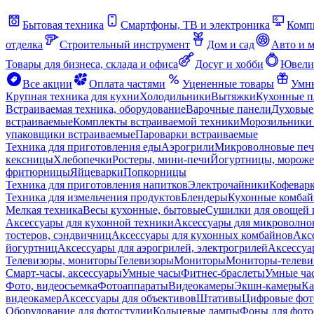
Бытовая техника
Смартфоны, ТВ и электроника
Комп
отделка
Строительный инструмент
Дом и сад
Авто и 
Товары для бизнеса, склада и офиса
Досуг и хобби
Ювели
Все акции
Оплата частями
Уцененные товары
Умны
Крупная техника для кухни
Холодильники
Вытяжки
Кухонные 
Встраиваемая техника, оборудование
Варочные панели
Духовые
встраиваемые
Комплекты встраиваемой техники
Морозильники 
упаковщики встраиваемые
Пароварки встраиваемые
Техника для приготовления еды
Аэрогрили
Микроволновые пе
кексницы
Хлебопечки
Ростеры, мини-печи
Йогуртницы, морож
фритюрницы
Яйцеварки
Попкорницы
Техника для приготовления напитков
Электрочайники
Кофевар
Техника для измельчения продуктов
Блендеры
Кухонные комбай
Мелкая техника
Весы кухонные, бытовые
Сушилки для овощей 
Аксессуары для кухонной техники
Аксессуары для микроволно
тостеров, сэндвичниц
Аксессуары для кухонных комбайнов
Акс
йогуртниц
Аксессуары для аэрогрилей, электрогрилей
Аксессуа
Телевизоры, мониторы
Телевизоры
Мониторы
Мониторы-телеви
Смарт-часы, аксессуары
Умные часы
Фитнес-браслеты
Умные ча
Фото, видеосъемка
Фотоаппараты
Видеокамеры
Экшн-камеры
Ка
видеокамер
Аксессуары для объективов
Штативы
Цифровые фот
Оборудование для фотостудии
Кольцевые лампы
Фоны для фото