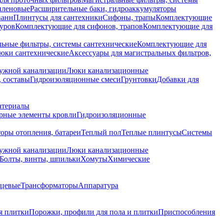
иленовые
Расширительные баки, гидроаккумуляторы
ванн
Плинтусы для сантехники
Сифоны, трапы
Комплектующие
уров
Комплектующие для сифонов, трапов
Комплектующие для
ьные фильтры, системы сантехнические
Комплектующие для
юки сантехнические
Аксессуары для магистральных фильтров,
ружной канализации
Люки канализационные
 составы
Гидроизоляционные смеси
Грунтовки
Добавки для
атериалы
рные элементы кровли
Гидроизоляционные
оры отопления, батареи
Теплый пол
Теплые плинтусы
Системы
ружной канализации
Люки канализационные
Болты, винты, шпильки
Хомуты
Химические
нцевые
Трансформаторы
Аппаратура
я плитки
Порожки, профили для пола и плитки
Приспособления