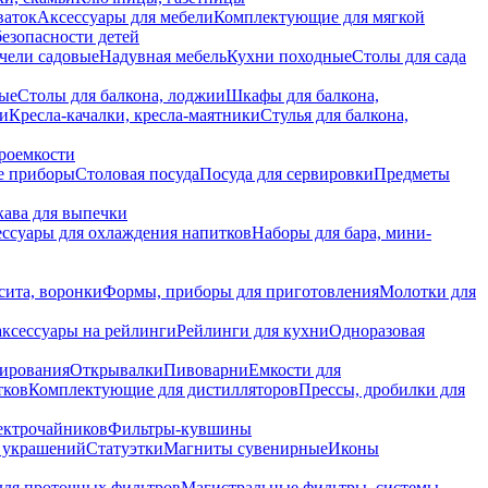
ваток
Аксессуары для мебели
Комплектующие для мягкой
безопасности детей
чели садовые
Надувная мебель
Кухни походные
Столы для сада
вые
Столы для балкона, лоджии
Шкафы для балкона,
ии
Кресла-качалки, кресла-маятники
Стулья для балкона,
роемкости
е приборы
Столовая посуда
Посуда для сервировки
Предметы
укава для выпечки
ссуары для охлаждения напитков
Наборы для бара, мини-
сита, воронки
Формы, приборы для приготовления
Молотки для
аксессуары на рейлинги
Рейлинги для кухни
Одноразовая
вирования
Открывалки
Пивоварни
Емкости для
тков
Комплектующие для дистилляторов
Прессы, дробилки для
лектрочайников
Фильтры-кувшины
я украшений
Статуэтки
Магниты сувенирные
Иконы
ля проточных фильтров
Магистральные фильтры, системы