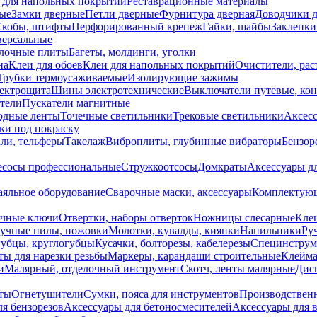
 для напольных покрытий
Реставрационные материалы
ые
Замки дверные
Петли дверные
Фурнитура дверная
Доводчики 
Скобы, штифты
Перфорированный крепеж
Гайки, шайбы
Заклепки
ерсальные
лочные плиты
Багеты, молдинги, уголки
на
Клеи для обоев
Клеи для напольных покрытий
Очистители, рас
Трубки термоусаживаемые
Изолирующие зажимы
лектрощита
Шины электротехнические
Выключатели путевые, ко
атели
Пускатели магнитные
одные ленты
Точечные светильники
Трековые светильники
Аксесс
и под покраску
ли, тельферы
Такелаж
Виброплиты, глубинные вибраторы
Бензор
сосы профессиональные
Стружкоотсосы
Домкраты
Аксессуары д
аяльное оборудование
Сварочные маски, аксессуары
Комплектующ
ечные ключи
Отвертки, наборы отверток
Ножницы слесарные
Кле
учные пилы, ножовки
Молотки, кувалды, киянки
Напильники
Ру
убцы, круглогубцы
Кусачки, болторезы, кабелерезы
Специнструм
ы для нарезки резьбы
Маркеры, карандаши строительные
Клейма
и
Малярный, отделочный инструмент
Скотч, ленты малярные
Дисп
иты
Огнетушители
Сумки, пояса для инструментов
Производствен
я бензорезов
Аксессуары для бетоносмесителей
Аксессуары для 