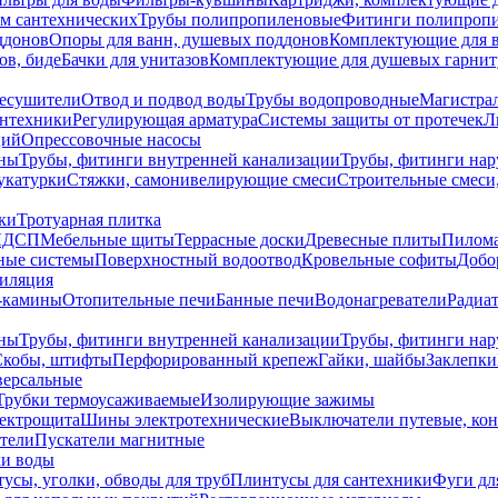
ем сантехнических
Трубы полипропиленовые
Фитинги полипроп
ддонов
Опоры для ванн, душевых поддонов
Комплектующие для 
ов, биде
Бачки для унитазов
Комплектующие для душевых гарнит
есушители
Отвод и подвод воды
Трубы водопроводные
Магистрал
антехники
Регулирующая арматура
Системы защиты от протечек
Л
ций
Опрессовочные насосы
ны
Трубы, фитинги внутренней канализации
Трубы, фитинги на
катурки
Стяжки, самонивелирующие смеси
Строительные смеси,
ки
Тротуарная плитка
ЛДСП
Мебельные щиты
Террасные доски
Древесные плиты
Пилом
ные системы
Поверхностный водоотвод
Кровельные софиты
Добо
тиляция
-камины
Отопительные печи
Банные печи
Водонагреватели
Радиат
ны
Трубы, фитинги внутренней канализации
Трубы, фитинги на
Скобы, штифты
Перфорированный крепеж
Гайки, шайбы
Заклепки
ерсальные
Трубки термоусаживаемые
Изолирующие зажимы
лектрощита
Шины электротехнические
Выключатели путевые, ко
атели
Пускатели магнитные
ки воды
усы, уголки, обводы для труб
Плинтусы для сантехники
Фуги дл