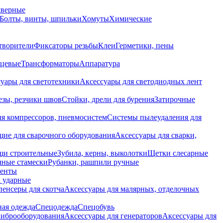
дверные
Болты, винты, шпильки
Хомуты
Химические
творители
Фиксаторы резьбы
Клеи
Герметики, пены
нцевые
Трансформаторы
Аппаратура
уары для светотехники
Аксессуары для светодиодных лент
езы, резчики швов
Стойки, дрели для бурения
Затирочные
ля компрессоров, пневмосистем
Системы пылеудаления для
ие для сварочного оборудования
Аксессуары для сварки,
щи строительные
Зубила, керны, выколотки
Щетки слесарные
чные стамески
Рубанки, рашпили ручные
енты
 ударные
енсеры для скотча
Аксессуары для малярных, отделочных
ная одежда
Спецодежда
Спецобувь
виброоборудования
Аксессуары для генераторов
Аксессуары для