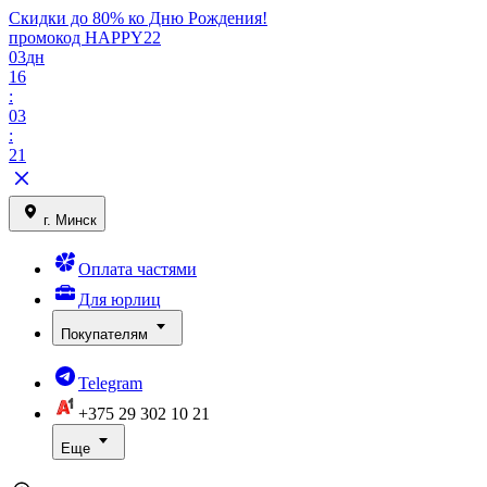
Скидки до 80% ко Дню Рождения!
промокод HAPPY22
03
дн
16
:
03
:
21
г. Минск
Оплата частями
Для юрлиц
Покупателям
Telegram
+375 29
302 10 21
Еще