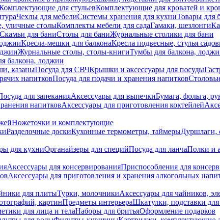
Комплектующие для стульев
Комплектующие для кроватей и кро
итура
Чехлы для мебели
Системы хранения для кухни
Товары для 
, уличные столы
Комплекты мебели для сада
Гамаки, шезлонги
Ка
Скамьи для бани
Столы для бани
Журнальные столики для бани
лоджии
Кресла-мешки для балкона
Кресла подвесные, стулья садо
оджии
Журнальные столы, столы-книги
Тумбы для балкона, лодж
я балкона, лоджии
ши, казаны
Посуда для СВЧ
Крышки и аксессуары для посуды
Гаст
орячих напитков
Посуда для подачи и хранения напитков
Столовы
Посуда для запекания
Аксессуары для выпечки
Бумага, фольга, р
хранения напитков
Аксессуары для приготовления коктейлей
Аксе
ожей
Ножеточки и комплектующие
ки
Разделочные доски
Кухонные термометры, таймеры
Дуршлаги, 
ры для кухни
Органайзеры для специй
Посуда для ланча
Полки и 
ия
Аксессуары для консервирования
Приспособления для консер
ков
Аксессуары для приготовления и хранения алкогольных напи
йники для плиты
Турки, молочники
Аксессуары для чайников, э
отографий, картин
Предметы интерьера
Шкатулки, подставки дл
етики для лица и тела
Наборы для бритья
Оформление подарков
льтры для воды
Фильтры-кувшины
Картриджи, комплектующие д