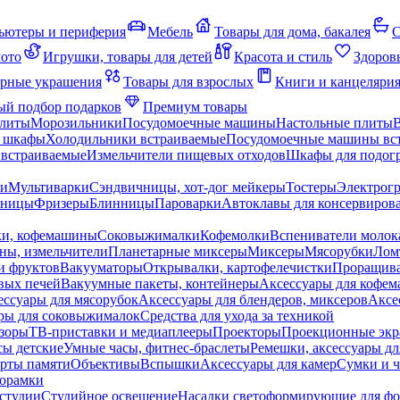
ьютеры и периферия
Мебель
Товары для дома, бакалея
С
мото
Игрушки, товары для детей
Красота и стиль
Здоров
рные украшения
Товары для взрослых
Книги и канцеляри
й подбор подарков
Премиум товары
плиты
Морозильники
Посудомоечные машины
Настольные плиты
 шкафы
Холодильники встраиваемые
Посудомоечные машины вс
встраиваемые
Измельчители пищевых отходов
Шкафы для подогр
чи
Мультиварки
Сэндвичницы, хот-дог мейкеры
Тостеры
Электрог
еницы
Фризеры
Блинницы
Пароварки
Автоклавы для консервиров
ки, кофемашины
Соковыжималки
Кофемолки
Вспениватели молок
ны, измельчители
Планетарные миксеры
Миксеры
Мясорубки
Лом
и фруктов
Вакууматоры
Открывалки, картофелечистки
Проращива
вых печей
Вакуумные пакеты, контейнеры
Аксессуары для кофе
ессуары для мясорубок
Аксессуары для блендеров, миксеров
Аксе
ры для соковыжималок
Средства для ухода за техникой
зоры
ТВ-приставки и медиаплееры
Проекторы
Проекционные эк
сы детские
Умные часы, фитнес-браслеты
Ремешки, аксессуары дл
рты памяти
Объективы
Вспышки
Аксессуары для камер
Сумки и ч
орамки
студии
Студийное освещение
Насадки светоформирующие для фо