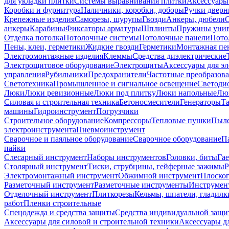
для укладки плитки
Системы выравнивания плитки
Аксессуары
Коробки и фурнитура
Наличники, коробки, доборы
Ручки дверн
Крепежные изделия
Саморезы, шурупы
Гвозди
Анкеры, дюбели
анкеры
Карабины
Фиксаторы арматуры
Шплинты
Пружины унив
Отделка потолка
Потолочные системы
Потолочные панели
Пото
Пены, клеи, герметики
Жидкие гвозди
Герметики
Монтажная пе
Электромонтажные изделия
Клеммы
Средства диэлектрические
Электрощитовое оборудование
Электрощиты
Аксессуары для э
управления
Рубильники
Предохранители
Частотные преобразов
Светотехника
Промышленное и сигнальное освещение
Светоди
Люки
Люки ревизионные
Люки под плитку
Люки напольные
Люк
Силовая и строительная техника
Бетоносмесители
Генераторы
Та
машины
Гидроинструмент
Погрузчики
Строительное оборудование
Компрессоры
Тепловые пушки
Пыле
электроинструмента
Пневмоинструмент
Сварочное и паяльное оборудование
Сварочное оборудование
П
пайки
Слесарный инструмент
Наборы инструментов
Головки, биты
Га
Столярный инструмент
Тиски, струбцины, гейферные зажимы
Р
Электромонтажный инструмент
Обжимной инструмент
Плоског
Разметочный инструмент
Разметочные инструменты
Инструмент
Отделочный инструмент
Плиткорезы
Кельмы, шпатели, гладилк
работ
Пленки строительные
Спецодежда и средства защиты
Средства индивидуальной защ
Аксессуары для силовой и строительной техники
Аксессуары дл