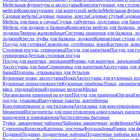
Мебельная фурнитура и аксессуары
Комплектующие для столов
мебели
Комплектующие для корпусной мебели
Мебельная фурн
Садовая мебель
Садовые диваны, кресла
Садовые стулья
Садовые
Мебель для бани и сауны
Стулья, табуретки, подставки для бани
Мебель для лоджии и балкона
Комплекты мебели для балкона, 
лоджии
Дверцы жалюзийные
Системы хранения для балкона, л
лоджии
Кресла, пуфы для балкона, лоджии
Компактные столы дл
Посуда для готовки
Сковороды, сотейники, воки
Кастрюли, ков
Столовая посуда, сервировка
Посуда для напитков
Посуда для г
сервировки
Детская столовая посуда
Посуда для выпечки, запекания
Формы для выпечки, запекания
Аксессуары для бара
Сервировка для напитков
Аксессуары для 
бары
Штопоры, открывалки для бутылок
Кухонные ножи, аксессуары
Ножи
Аксессуары для кухонных н
Кухонные принадлежности
Кухонные приборы
Терки, овощерез
мяса, тендерайзеры
Кухонные мелочи
Миски
Организация хранения на кухне
Посуда для хранения
Органайзе
посуда, упаковка
Вакуумные пакеты, контейнеры
Консервирование и дистилляция
Автоклавы для консервирован
брожения
Ингредиенты для приготовления алкогольных напит
виноделия и пивоварения
Дистилляторы бытовые
Турки, заварочные чайники
Чайники заварочные, кофейники
Ча
Сувениры
Копилки
Картины, постеры
Фотоальбомы
Рамки для ф
Подарки
Подарки, подарочные наборы
Подарочные наборы косм
Водоснабжение
Водонагреватели
Бытовые насосы
Проточные фи