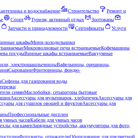
антехника и водоснабжение
Строительство
Ремонт и
ье
Спорт
Туризм, активный отдых
Зоотовары
я
Запчасти и принадлежности
Сертификаты
Услуги
Винные шкафы
Мини-холодильники
траиваемые
Микроволновые печи встраиваемые
Кофемашины
ева посуды
Винные шкафы встраиваемые
Вакуумные
рили, электрошашлычницы
Вафельницы, орешницы,
ания
Сыроварни
Фритюрницы, фондю-
а
Сифоны для газирования воды
терезки
тели семян
Маслобойки, сепараторы бытовые
машин
Аксессуары для мультиварок, хлебопечек
Аксессуары для
ссуары для сушилок овощей и фруктов
Аксессуары для
раны
Профессиональные дисплеи
я умных часов
Кабели для умных часов
ехлы для камер
Зарядные устройства, аккумуляторы для фото,
тостудии
Фотозонты, отражатели
Оборудование для предметной