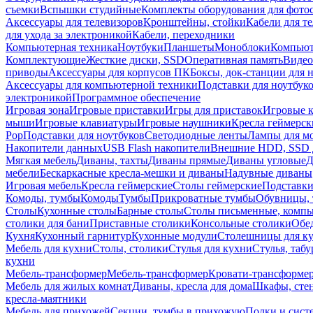
съемки
Вспышки студийные
Комплекты оборудования для фото
Аксессуары для телевизоров
Кронштейны, стойки
Кабели для т
для ухода за электроникой
Кабели, переходники
Компьютерная техника
Ноутбуки
Планшеты
Моноблоки
Компью
Комплектующие
Жесткие диски, SSD
Оперативная память
Видео
приводы
Аксессуары для корпусов ПК
Боксы, док-станции для 
Аксессуары для компьютерной техники
Подставки для ноутбук
электроникой
Программное обеспечение
Игровая зона
Игровые приставки
Игры для приставок
Игровые 
мыши
Игровые клавиатуры
Игровые наушники
Кресла геймерск
Pop
Подставки для ноутбуков
Светодиодные ленты
Лампы для м
Накопители данных
USB Flash накопители
Внешние HDD, SSD 
Мягкая мебель
Диваны, тахты
Диваны прямые
Диваны угловые
Д
мебели
Бескаркасные кресла-мешки и диваны
Надувные диваны
Игровая мебель
Кресла геймерские
Столы геймерские
Подставки
Комоды, тумбы
Комоды
Тумбы
Прикроватные тумбы
Обувницы, 
Столы
Кухонные столы
Барные столы
Столы письменные, комп
столики для бани
Приставные столики
Консольные столики
Обе
Кухня
Кухонный гарнитур
Кухонные модули
Столешницы для к
Мебель для кухни
Столы, столики
Стулья для кухни
Стулья, таб
кухни
Мебель-трансформер
Мебель-трансформер
Кровати-трансформе
Мебель для жилых комнат
Диваны, кресла для дома
Шкафы, стен
кресла-маятники
Мебель для прихожей
Секции, тумбы в прихожую
Полки и сист